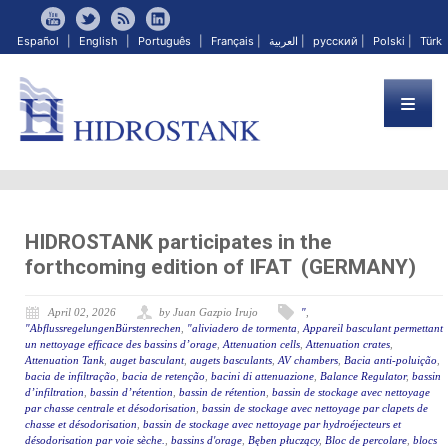
Español
|
English
|
Português
|
Français
|
العربية
|
русский
|
Polski
|
Türk
HIDROSTANK participates in the
forthcoming edition of IFAT (GERMANY)
April 02, 2026
by Juan Gazpio Irujo
"
,
"AbflussregelungenBürstenrechen
,
"aliviadero de tormenta
,
Appareil basculant permettant
un nettoyage efficace des bassins d’orage
,
Attenuation cells
,
Attenuation crates
,
Attenuation Tank
,
auget basculant
,
augets basculants
,
AV chambers
,
Bacia anti-poluição
,
bacia de infiltração
,
bacia de retenção
,
bacini di attenuazione
,
Balance Regulator
,
bassin
d’infiltration
,
bassin d’rétention
,
bassin de rétention
,
bassin de stockage avec nettoyage
par chasse centrale et désodorisation
,
bassin de stockage avec nettoyage par clapets de
chasse et désodorisation
,
bassin de stockage avec nettoyage par hydroéjecteurs et
désodorisation par voie sèche.
,
bassins d'orage
,
Bęben płuczący
,
Bloc de percolare
,
blocs