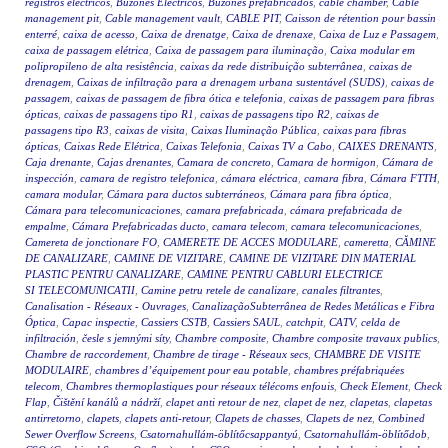
registros eléctricos
,
Buzones Eléctricos
,
Buzones prefabricados
,
cable chamber
,
Cable
management pit
,
Cable management vault
,
CABLE PIT
,
Caisson de rétention pour bassin
enterré
,
caixa de acesso
,
Caixa de drenatge
,
Caixa de drenaxe
,
Caixa de Luz e Passagem
,
caixa de passagem elétrica
,
Caixa de passagem para iluminação
,
Caixa modular em
polipropileno de alta resistência
,
caixas da rede distribuição subterrânea
,
caixas de
drenagem
,
Caixas de infiltração para a drenagem urbana sustentável (SUDS)
,
caixas de
passagem
,
caixas de passagem de fibra ótica e telefonia
,
caixas de passagem para fibras
ópticas
,
caixas de passagens tipo R1
,
caixas de passagens tipo R2
,
caixas de
passagens tipo R3
,
caixas de visita
,
Caixas Iluminação Pública
,
caixas para fibras
ópticas
,
Caixas Rede Elétrica
,
Caixas Telefonia
,
Caixas TV a Cabo
,
CAIXES DRENANTS
,
Caja drenante
,
Cajas drenantes
,
Camara de concreto
,
Camara de hormigon
,
Cámara de
inspección
,
camara de registro telefonica
,
cámara eléctrica
,
camara fibra
,
Cámara FTTH
,
camara modular
,
Cámara para ductos subterráneos
,
Cámara para fibra óptica
,
Cámara para telecomunicaciones
,
camara prefabricada
,
cámara prefabricada de
empalme
,
Cámara Prefabricadas ducto
,
camara telecom
,
camara telecomunicaciones
,
Camereta de jonctionare FO
,
CAMERETE DE ACCES MODULARE
,
cameretta
,
CĂMINE
DE CANALIZARE
,
CAMINE DE VIZITARE
,
CAMINE DE VIZITARE DIN MATERIAL
PLASTIC PENTRU CANALIZARE
,
CAMINE PENTRU CABLURI ELECTRICE
SI TELECOMUNICATII
,
Camine petru retele de canalizare
,
canales filtrantes
,
Canalisation - Réseaux - Ouvrages
,
CanalizaçãoSubterrânea de Redes Metálicas e Fibra
Óptica
,
Capac inspectie
,
Cassiers CSTB
,
Cassiers SAUL
,
catchpit
,
CATV
,
celda de
infiltración
,
česle s jemnými síty
,
Chambre composite
,
Chambre composite travaux publics
,
Chambre de raccordement
,
Chambre de tirage - Réseaux secs
,
CHAMBRE DE VISITE
MODULAIRE
,
chambres d’équipement pour eau potable
,
chambres préfabriquées
telecom
,
Chambres thermoplastiques pour réseaux télécoms enfouis
,
Check Element
,
Check
Flap
,
Čištění kanálů a nádrží
,
clapet anti retour de nez
,
clapet de nez
,
clapetas
,
clapetas
antirretorno
,
clapets
,
clapets anti-retour
,
Clapets de chasses
,
Clapets de nez
,
Combined
Sewer Overflow Screens
,
Csatornahullám-öblítőcsappantyú
,
Csatornahullám-öblítődob
,