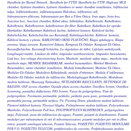
Handhole for Buried Network.
,
Handhole for FTTH
,
Handhole for FTTP
,
Highway MCX
chamber
,
hydrant chambers
,
hydrant chambers or meter chamber installation
,
Infiltracinė
talpa
,
Infiltratiekratten
,
infiltratiesysteem Hidrobox
,
infiltration cell
,
Infrastructures télécoms
,
Infrastrutture per Reti a Fibra Ottica
,
Iron steps
,
Joint box
,
Junction box
,
Junction chamber
,
Kábel akna
,
kábelakna
,
Kabelbronde
,
Kabelbrønn
,
Kabelbrunn
,
Kabelbrunnar
,
kabelbrunnar för fiber
,
Kabelkum
,
Kabelkum for optiske
fiberkabler
,
Kabelkummer
,
Kabelová šachta
,
kabelové komory
,
Kabelové šachty
,
Kabelschächte
,
Kabelschächte aus Kunststoff
,
Kabelzugschächte
,
Káblová komora
,
Káblové komory z plastu
,
KABLOVSKO OKNO PLASTIČNO
,
Klapa spłukująca
,
Klapa
zwrotna
,
klapy zwrotne
,
Komorové Zekany
,
Kompozit Ek Odalar
,
Kompozit Ek Odası
,
Kunstoffschächte
,
Kunststoff-Schächte
,
La régulation de débit
,
Lefolyás-szabályozók
,
Lengősugár-tisztító
,
Limiteur de débit
,
limpiador autobasculante
,
limpiador basculantes
,
Link box
,
low voltage disconnecting boxes
,
Manhole
,
manhole safety steps.
,
manhole step
,
manhole steps
,
MENHOL BASAMAKLAR
,
menhol basamakları
,
Menhol Merdiven
Basamakları
,
meter chamber installation
,
Modula brøndkammer
,
Modular Ek Odası
,
Modular-Ek-Odalar
,
Moduláris Kábelaknák
,
module d'rétention
,
Module d’infiltration
,
Modüler Ek Odalar
,
módulo de infiltración
,
Modulopbygget Kabelbronde
,
Modułowa
studnia kablowa
,
Muanyag Tiztitoakna
,
NETEJADORS BASCULANTS
,
NETTOYAGE DE
BASSINS
,
OSP access chamber
,
Outside plant access chamber
,
Overflow Screen
,
Overflow
Screening
,
pantallas deflectoras
,
PAS Screen
,
Pasos de polipropileno
,
Pate de
polipropileno
,
Pavimento permeable
,
peldaño
,
peldaño para pozo
,
permeable pavement
,
permeable paving
,
permeable surface
,
Pit
,
Pivoting Drum
,
plastikowe studnie kablowe
,
Plastové káblové komory
,
Plovoucí klapka
,
Polietylenowe studnie kablowe
,
Polycarbonate
Manholes
,
Polycarbonate Pull box
,
POLYPROPYLEEN KLIMTREDEN
,
polypropylene
steps
,
Polyvault
,
pozo-de-infiltracion-de-aguas
,
Pozzetti
,
pozzetti di distribuzione
,
Pozzetti
modulari per infrastrutture di reti di telecomunicazioni
,
pozzetti modulari per reti in fibra
ottica
,
pozzetti omologati telecom
,
Pozzetti Telecom
,
POZZETTO
,
POZZETTO MODULARE
PER F.O
,
POZZETTO TELECOM
,
prefabricados de concreto
,
Prefabrykowane studnie