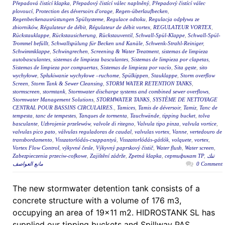
Přepadová čistící klapka
,
Přepadový čistící válec naplněný
,
Přepadový čistící válec
plovoucí
,
Protection des déversoirs d'orage
,
Regen-überlaufbecken
,
Regenbeckenausrüstungen Spülsysteme
,
Regulace odtoku
,
Regulacja odpływu ze
zbiorników
,
Régulateur de débit
,
Régulateur de débit vortex
,
REGULATEUR VORTEX
,
Rückstauklappe
,
Rückstausicherung
,
Rückstauventil
,
Schwall-Spül-Klappe
,
Schwall-Spül-
Trommel befüllt
,
Schwallspülung für Becken und Kanäle
,
Schwenk-Strahl-Reiniger
,
Schwimmklappe
,
Schwingrechen
,
Screening & Water Treatment
,
sistemas de limpieza
autobasculantes
,
sistemas de limpieza basculantes
,
Sistemas de limpieza por clapetas
,
Sistemas de limpieza por compuertas
,
Sistemas de limpieza por vacío
,
Sita gęste
,
sito
wychyłowe
,
Spłukiwanie wychyłowe –ruchome
,
Spülkippen
,
Stauklappe
,
Storm overflow
Screen
,
Storm Tank & Sewer Cleansing
,
STORM WATER RETENTION TANKS
,
stormscreen
,
stormtank
,
Stormwater discharge systems and combined sewer overflows
,
Stormwater Management Solutions
,
STORMWATER TANKS
,
SYSTÈME DE NETTOYAGE
CENTRAL POUR BASSINS CIRCULAIRES.
,
Tamices
,
Tamis de déversoir
,
Tamiz
,
Tanc de
tempesta
,
tanc de tempestes
,
Tanques de tormenta
,
Tauchwände
,
tipping bucket
,
tolva
basculante
,
Uzbrojenie przelewów
,
valvole di ritegno
,
Valvula tipo pinza
,
valvula vortice
,
valvulas pico pato
,
válvulas reguladoras de caudal
,
valvulas vortex
,
Vanne
,
vertedouro de
transbordamento
,
Visszatorlódás-csappantyú
,
Visszatorlódás-gátlók
,
volquete
,
vortex
,
Vortex Flow Control
,
výkyvné česle
,
Výkyvný paprskový čistič
,
Water flush
,
Water screen
,
Zabezpieczenia przeciw-cofkowe
,
Zajištění zádrže
,
Zpetná klapka
,
сертификат ТР
,
تنك
مانع العواصف
0 Comment
The new stormwater detention tank consists of a
concrete structure with a volume of 176 m3,
occupying an area of 19×11 m2. HIDROSTANK SL has
supplied our tipping buckets and Spillway PAS