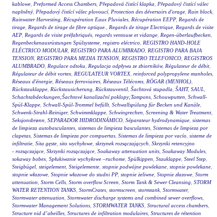
kablowe
,
Preformed Access Chambers
,
Přepadová čistící klapka
,
Přepadový čistící válec
naplněný
,
Přepadový čistící válec plovoucí
,
Protection des déversoirs d'orage
,
Rain block
,
Rainwater Harvesting
,
Récupération Eaux Pluviales
,
Récupération EEPP
,
Regards de
tirage
,
Regards de tirage de fibre optique.
,
Regards de tirage Electrique
,
Regards de visite
AEP
,
Regards de visite préfabriqués
,
regards ventouse et vidange
,
Regen-überlaufbecken
,
Regenbeckenausrüstungen Spülsysteme
,
registro eléctrico
,
REGISTRO HAND-HOLE
ELÉCTRICO MODULAR
,
REGISTRO PARA ALUMBRADO
,
REGISTRO PARA BAJA
TENSION
,
REGISTRO PARA MEDIA TENSION
,
REGISTRO TELEFONICO
,
REGISTROS
ALUMBRADO
,
Regulace odtoku
,
Regulacja odpływu ze zbiorników
,
Régulateur de débit
,
Régulateur de débit vortex
,
REGULATEUR VORTEX
,
reinforced polypropylene manholes
,
Réseaux d'énergie
,
Réseaux ferroviaires
,
Réseaux Télécoms
,
RÖGAR (MENHOL)
,
Rückstauklappe
,
Rückstausicherung
,
Rückstauventil
,
Šachtová stupadla
,
ŠAHT
,
SAUL
,
Schachtabdeckungen;Šachtové kanalizační poklopy;Tampons
,
Schouwputten
,
Schwall-
Spül-Klappe
,
Schwall-Spül-Trommel befüllt
,
Schwallspülung für Becken und Kanäle
,
Schwenk-Strahl-Reiniger
,
Schwimmklappe
,
Schwingrechen
,
Screening & Water Treatment
,
Seksjonsbrønn
,
SEPARADOR HIDRODINÁMICO
,
Séparateur hydrodynamique
,
sistemas
de limpieza autobasculantes
,
sistemas de limpieza basculantes
,
Sistemas de limpieza por
clapetas
,
Sistemas de limpieza por compuertas
,
Sistemas de limpieza por vacío
,
sisteme de
infiltratie
,
Sita gęste
,
sito wychyłowe
,
skrzynek rozsączających
,
Skrzynki retencyjno
- rozsączające
,
Skrzynki rozsączające
,
Soakaway attenuation units
,
Soakaway Modules
,
sokaway bobex
,
Spłukiwanie wychyłowe –ruchome
,
Spülkippen
,
Stauklappe
,
Steel Step
,
Steigbügel
,
steigelement
,
Steigelemente
,
stopnie podwójne powlekane
,
stopnie powlekane
,
stopnie włazowe
,
Stopnie włazowe do studni PP
,
stopnie żeliwne
,
Stopnie złazowe
,
Storm
attenuation
,
Storm Cells
,
Storm overflow Screen
,
Storm Tank & Sewer Cleansing
,
STORM
WATER RETENTION TANKS
,
StormCrates
,
stormscreen
,
stormtank
,
Stormwater
,
Stormwater attenuation
,
Stormwater discharge systems and combined sewer overflows
,
Stormwater Management Solutions
,
STORMWATER TANKS
,
Structural access chambers
,
Structure nid d’abeilles
,
Structures de infiltration modulaires
,
Structures de rétention