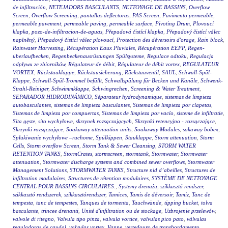
de infiltración
,
NETEJADORS BASCULANTS
,
NETTOYAGE DE BASSINS
,
Overflow
Screen
,
Overflow Screening
,
pantallas deflectoras
,
PAS Screen
,
Pavimento permeable
,
permeable pavement
,
permeable paving
,
permeable surface
,
Pivoting Drum
,
Plovoucí
klapka
,
pozo-de-infiltracion-de-aguas
,
Přepadová čistící klapka
,
Přepadový čistící válec
naplněný
,
Přepadový čistící válec plovoucí
,
Protection des déversoirs d'orage
,
Rain block
,
Rainwater Harvesting
,
Récupération Eaux Pluviales
,
Récupération EEPP
,
Regen-
überlaufbecken
,
Regenbeckenausrüstungen Spülsysteme
,
Regulace odtoku
,
Regulacja
odpływu ze zbiorników
,
Régulateur de débit
,
Régulateur de débit vortex
,
REGULATEUR
VORTEX
,
Rückstauklappe
,
Rückstausicherung
,
Rückstauventil
,
SAUL
,
Schwall-Spül-
Klappe
,
Schwall-Spül-Trommel befüllt
,
Schwallspülung für Becken und Kanäle
,
Schwenk-
Strahl-Reiniger
,
Schwimmklappe
,
Schwingrechen
,
Screening & Water Treatment
,
SEPARADOR HIDRODINÁMICO
,
Séparateur hydrodynamique
,
sistemas de limpieza
autobasculantes
,
sistemas de limpieza basculantes
,
Sistemas de limpieza por clapetas
,
Sistemas de limpieza por compuertas
,
Sistemas de limpieza por vacío
,
sisteme de infiltratie
,
Sita gęste
,
sito wychyłowe
,
skrzynek rozsączających
,
Skrzynki retencyjno - rozsączające
,
Skrzynki rozsączające
,
Soakaway attenuation units
,
Soakaway Modules
,
sokaway bobex
,
Spłukiwanie wychyłowe –ruchome
,
Spülkippen
,
Stauklappe
,
Storm attenuation
,
Storm
Cells
,
Storm overflow Screen
,
Storm Tank & Sewer Cleansing
,
STORM WATER
RETENTION TANKS
,
StormCrates
,
stormscreen
,
stormtank
,
Stormwater
,
Stormwater
attenuation
,
Stormwater discharge systems and combined sewer overflows
,
Stormwater
Management Solutions
,
STORMWATER TANKS
,
Structure nid d’abeilles
,
Structures de
infiltration modulaires
,
Structures de rétention modulaires
,
SYSTÈME DE NETTOYAGE
CENTRAL POUR BASSINS CIRCULAIRES.
,
Systemy drenażu
,
szikkasztó rendszer
,
szikkasztó rendszerek
,
szikkasztórendszer
,
Tamices
,
Tamis de déversoir
,
Tamiz
,
Tanc de
tempesta
,
tanc de tempestes
,
Tanques de tormenta
,
Tauchwände
,
tipping bucket
,
tolva
basculante
,
trincee drenanti
,
Unité d'infiltration ou de stockage
,
Uzbrojenie przelewów
,
valvole di ritegno
,
Valvula tipo pinza
,
valvula vortice
,
valvulas pico pato
,
válvulas
reguladoras de caudal
,
valvulas vortex
,
Vanne
,
vertedouro de transbordamento
,