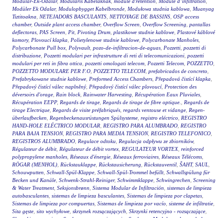
Modular-Ek-Odalar
,
Moduláris Kábelaknák
,
module d'rétention
,
Module d’infiltration
,
Modüler Ek Odalar
,
Modulopbygget Kabelbronde
,
Modułowa studnia kablowa
,
Muanyag
Tiztitoakna
,
NETEJADORS BASCULANTS
,
NETTOYAGE DE BASSINS
,
OSP access
chamber
,
Outside plant access chamber
,
Overflow Screen
,
Overflow Screening
,
pantallas
deflectoras
,
PAS Screen
,
Pit
,
Pivoting Drum
,
plastikowe studnie kablowe
,
Plastové káblové
komory
,
Plovoucí klapka
,
Polietylenowe studnie kablowe
,
Polycarbonate Manholes
,
Polycarbonate Pull box
,
Polyvault
,
pozo-de-infiltracion-de-aguas
,
Pozzetti
,
pozzetti di
distribuzione
,
Pozzetti modulari per infrastrutture di reti di telecomunicazioni
,
pozzetti
modulari per reti in fibra ottica
,
pozzetti omologati telecom
,
Pozzetti Telecom
,
POZZETTO
,
POZZETTO MODULARE PER F.O
,
POZZETTO TELECOM
,
prefabricados de concreto
,
Prefabrykowane studnie kablowe
,
Preformed Access Chambers
,
Přepadová čistící klapka
,
Přepadový čistící válec naplněný
,
Přepadový čistící válec plovoucí
,
Protection des
déversoirs d'orage
,
Rain block
,
Rainwater Harvesting
,
Récupération Eaux Pluviales
,
Récupération EEPP
,
Regards de tirage
,
Regards de tirage de fibre optique.
,
Regards de
tirage Electrique
,
Regards de visite préfabriqués
,
regards ventouse et vidange
,
Regen-
überlaufbecken
,
Regenbeckenausrüstungen Spülsysteme
,
registro eléctrico
,
REGISTRO
HAND-HOLE ELÉCTRICO MODULAR
,
REGISTRO PARA ALUMBRADO
,
REGISTRO
PARA BAJA TENSION
,
REGISTRO PARA MEDIA TENSION
,
REGISTRO TELEFONICO
,
REGISTROS ALUMBRADO
,
Regulace odtoku
,
Regulacja odpływu ze zbiorników
,
Régulateur de débit
,
Régulateur de débit vortex
,
REGULATEUR VORTEX
,
reinforced
polypropylene manholes
,
Réseaux d'énergie
,
Réseaux ferroviaires
,
Réseaux Télécoms
,
RÖGAR (MENHOL)
,
Rückstauklappe
,
Rückstausicherung
,
Rückstauventil
,
ŠAHT
,
SAUL
,
Schouwputten
,
Schwall-Spül-Klappe
,
Schwall-Spül-Trommel befüllt
,
Schwallspülung für
Becken und Kanäle
,
Schwenk-Strahl-Reiniger
,
Schwimmklappe
,
Schwingrechen
,
Screening
& Water Treatment
,
Seksjonsbrønn
,
Sistema Modular de Infiltración
,
sistemas de limpieza
autobasculantes
,
sistemas de limpieza basculantes
,
Sistemas de limpieza por clapetas
,
Sistemas de limpieza por compuertas
,
Sistemas de limpieza por vacío
,
sisteme de infiltratie
,
Sita gęste
,
sito wychyłowe
,
skrzynek rozsączających
,
Skrzynki retencyjno - rozsączające
,