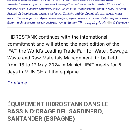
Visszatorlódás-csappantyú
,
Visszatorlódás-gátlók
,
volquete
,
vortex
,
Vortex Flow Control
,
výkyvné česle
,
Výkyvný paprskový čistič
,
Water flush
,
Water screen
,
Yağmur Suyu Yönetim
Sistemi
,
Zabezpieczenia przeciw-cofkowe
,
Zajištění zádrže
,
Zpetná klapka
,
Дренажные
блоки Инфильтрация.
,
дренажные модули
,
Дренажные системы
,
Инфильтрационные
блоки
,
инфильтрационных модулей
,
сертификат ТР
,
تنك مانع العواصف
0 Comment
HIDROSTANK continues with the international
commitment and will attend the next edition of the
IFAT, the World’s Leading Trade Fair for Water, Sewage,
Waste and Raw Materials Management, to be held
from 13 to 17 May 2024 in Munich. IFAT meets for 5
days in MUNICH all the equipme
Continue
ÉQUIPEMENT HIDROSTANK DANS LE
BASSIN D’ORAGE DEL SARDINERO,
SANTANDER (ESPAGNE)