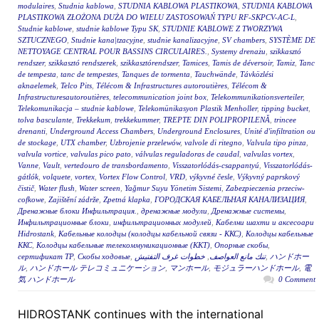
modulaires
,
Studnia kablowa
,
STUDNIA KABLOWA PLASTIKOWA
,
STUDNIA KABLOWA
PLASTIKOWA ZŁOŻONA DUŻA DO WIELU ZASTOSOWAŃ TYPU RF-SKPCV-AC-L
,
Studnie kablowe
,
studnie kablowe Typu SK
,
STUDNIE KABLOWE Z TWORZYWA
SZTUCZNEGO
,
Studnie kana|tzacyjne
,
studnie kanalizacyjne
,
SV chambers
,
SYSTÈME DE
NETTOYAGE CENTRAL POUR BASSINS CIRCULAIRES.
,
Systemy drenażu
,
szikkasztó
rendszer
,
szikkasztó rendszerek
,
szikkasztórendszer
,
Tamices
,
Tamis de déversoir
,
Tamiz
,
Tanc
de tempesta
,
tanc de tempestes
,
Tanques de tormenta
,
Tauchwände
,
Távközlési
aknaelemek
,
Telco Pits
,
Télécom & Infrastructures autoroutières
,
Télécom &
Infrastructuresautoroutières
,
telecommunication joint box
,
Telekommunikationsverteiler
,
Telekomunikacja – studnie kablowe
,
Telekomünikasyon Plastik Menholler
,
tipping bucket
,
tolva basculante
,
Trekkekum
,
trekkekummer
,
TREPTE DIN POLIPROPILENĂ
,
trincee
drenanti
,
Underground Access Chambers
,
Underground Enclosures
,
Unité d'infiltration ou
de stockage
,
UTX chamber
,
Uzbrojenie przelewów
,
valvole di ritegno
,
Valvula tipo pinza
,
valvula vortice
,
valvulas pico pato
,
válvulas reguladoras de caudal
,
valvulas vortex
,
Vanne
,
Vault
,
vertedouro de transbordamento
,
Visszatorlódás-csappantyú
,
Visszatorlódás-
gátlók
,
volquete
,
vortex
,
Vortex Flow Control
,
VRD
,
výkyvné česle
,
Výkyvný paprskový
čistič
,
Water flush
,
Water screen
,
Yağmur Suyu Yönetim Sistemi
,
Zabezpieczenia przeciw-
cofkowe
,
Zajištění zádrže
,
Zpetná klapka
,
ГОРОДСКАЯ КАБЕЛЬНАЯ КАНАЛИЗАЦИЯ
,
Дренажные блоки Инфильтрация.
,
дренажные модули
,
Дренажные системы
,
Инфильтрационные блоки
,
инфильтрационных модулей
,
Кабелни шахти и аксесоари
Hidrostank
,
Кабельные колодцы (колодцы кабельной связи - ККС)
,
Колодцы кабельные
ККС
,
Колодцы кабельные телекоммуникационные (ККТ)
,
Опорные скобы
,
сертификат ТР
,
Скобы ходовые
,
خطوات غرف التفتيش
,
تنك مانع العواصف
,
ハンドホー
ル
,
ハンドホール テレコミュニケーション
,
マンホール
,
モジュラーハンドホール
,
電
気 ハンドホール
0 Comment
HIDROSTANK continues with the international