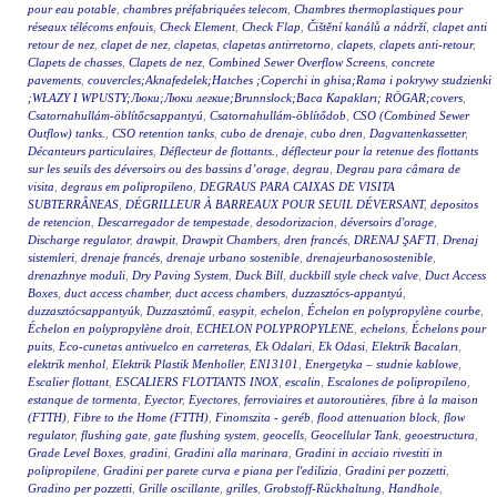
pour eau potable
,
chambres préfabriquées telecom
,
Chambres thermoplastiques pour
réseaux télécoms enfouis
,
Check Element
,
Check Flap
,
Čištění kanálů a nádrží
,
clapet anti
retour de nez
,
clapet de nez
,
clapetas
,
clapetas antirretorno
,
clapets
,
clapets anti-retour
,
Clapets de chasses
,
Clapets de nez
,
Combined Sewer Overflow Screens
,
concrete
pavements
,
couvercles;Aknafedelek;Hatches ;Coperchi in ghisa;Rama i pokrywy studzienki
;WŁAZY I WPUSTY;Люки;Люки легкие;Brunnslock;Baca Kapakları; RÖGAR;covers
,
Csatornahullám-öblítőcsappantyú
,
Csatornahullám-öblítődob
,
CSO (Combined Sewer
Outflow) tanks.
,
CSO retention tanks
,
cubo de drenaje
,
cubo dren
,
Dagvattenkassetter
,
Décanteurs particulaires
,
Déflecteur de flottants.
,
déflecteur pour la retenue des flottants
sur les seuils des déversoirs ou des bassins d’orage
,
degrau
,
Degrau para câmara de
visita
,
degraus em polipropileno
,
DEGRAUS PARA CAIXAS DE VISITA
SUBTERRÂNEAS
,
DÉGRILLEUR À BARREAUX POUR SEUIL DÉVERSANT
,
depositos
de retencion
,
Descarregador de tempestade
,
desodorizacion
,
déversoirs d'orage
,
Discharge regulator
,
drawpit
,
Drawpit Chambers
,
dren francés
,
DRENAJ ŞAFTI
,
Drenaj
sistemleri
,
drenaje francés
,
drenaje urbano sostenible
,
drenajeurbanosostenible
,
drenazhnye moduli
,
Dry Paving System
,
Duck Bill
,
duckbill style check valve
,
Duct Access
Boxes
,
duct access chamber
,
duct access chambers
,
duzzasztócs-appantyú
,
duzzasztócsappantyúk
,
Duzzasztómű
,
easypit
,
echelon
,
Échelon en polypropylène courbe
,
Échelon en polypropylène droit
,
ECHELON POLYPROPYLENE
,
echelons
,
Échelons pour
puits
,
Eco-cunetas antivuelco en carreteras
,
Ek Odalari
,
Ek Odasi
,
Elektrik Bacaları
,
elektrik menhol
,
Elektrik Plastik Menholler
,
EN13101
,
Energetyka – studnie kablowe
,
Escalier flottant
,
ESCALIERS FLOTTANTS INOX
,
escalin
,
Escalones de polipropileno
,
estanque de tormenta
,
Eyector
,
Eyectores
,
ferroviaires et autoroutières
,
fibre à la maison
(FTTH)
,
Fibre to the Home (FTTH)
,
Finomszita - geréb
,
flood attenuation block
,
flow
regulator
,
flushing gate
,
gate flushing system
,
geocells
,
Geocellular Tank
,
geoestructura
,
Grade Level Boxes
,
gradini
,
Gradini alla marinara
,
Gradini in acciaio rivestiti in
polipropilene
,
Gradini per parete curva e piana per l'edilizia
,
Gradini per pozzetti
,
Gradino per pozzetti
,
Grille oscillante
,
grilles
,
Grobstoff-Rückhaltung
,
Handhole
,