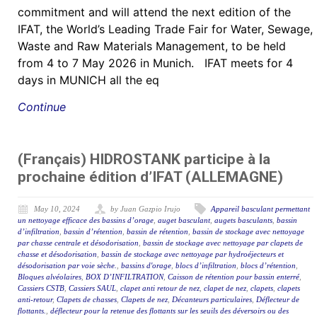
commitment and will attend the next edition of the
IFAT, the World’s Leading Trade Fair for Water, Sewage,
Waste and Raw Materials Management, to be held
from 4 to 7 May 2026 in Munich. IFAT meets for 4
days in MUNICH all the eq
Continue
(Français) HIDROSTANK participe à la
prochaine édition d’IFAT (ALLEMAGNE)
May 10, 2024
by Juan Gazpio Irujo
Appareil basculant permettant
un nettoyage efficace des bassins d’orage
,
auget basculant
,
augets basculants
,
bassin
d’infiltration
,
bassin d’rétention
,
bassin de rétention
,
bassin de stockage avec nettoyage
par chasse centrale et désodorisation
,
bassin de stockage avec nettoyage par clapets de
chasse et désodorisation
,
bassin de stockage avec nettoyage par hydroéjecteurs et
désodorisation par voie sèche.
,
bassins d'orage
,
blocs d’infiltration
,
blocs d’rétention
,
Bloques alvéolaires
,
BOX D’INFILTRATION
,
Caisson de rétention pour bassin enterré
,
Cassiers CSTB
,
Cassiers SAUL
,
clapet anti retour de nez
,
clapet de nez
,
clapets
,
clapets
anti-retour
,
Clapets de chasses
,
Clapets de nez
,
Décanteurs particulaires
,
Déflecteur de
flottants.
,
déflecteur pour la retenue des flottants sur les seuils des déversoirs ou des