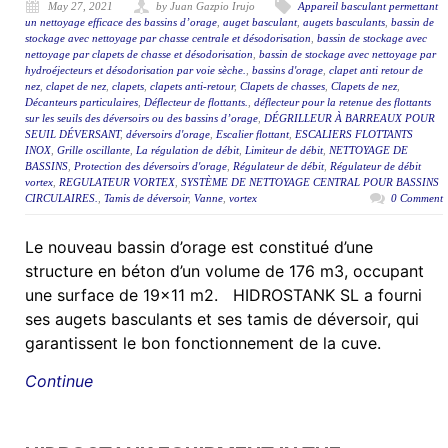
May 27, 2021
by Juan Gazpio Irujo
Appareil basculant permettant
un nettoyage efficace des bassins d’orage
,
auget basculant
,
augets basculants
,
bassin de
stockage avec nettoyage par chasse centrale et désodorisation
,
bassin de stockage avec
nettoyage par clapets de chasse et désodorisation
,
bassin de stockage avec nettoyage par
hydroéjecteurs et désodorisation par voie sèche.
,
bassins d'orage
,
clapet anti retour de
nez
,
clapet de nez
,
clapets
,
clapets anti-retour
,
Clapets de chasses
,
Clapets de nez
,
Décanteurs particulaires
,
Déflecteur de flottants.
,
déflecteur pour la retenue des flottants
sur les seuils des déversoirs ou des bassins d’orage
,
DÉGRILLEUR À BARREAUX POUR
SEUIL DÉVERSANT
,
déversoirs d'orage
,
Escalier flottant
,
ESCALIERS FLOTTANTS
INOX
,
Grille oscillante
,
La régulation de débit
,
Limiteur de débit
,
NETTOYAGE DE
BASSINS
,
Protection des déversoirs d'orage
,
Régulateur de débit
,
Régulateur de débit
vortex
,
REGULATEUR VORTEX
,
SYSTÈME DE NETTOYAGE CENTRAL POUR BASSINS
CIRCULAIRES.
,
Tamis de déversoir
,
Vanne
,
vortex
0 Comment
Le nouveau bassin d’orage est constitué d’une
structure en béton d’un volume de 176 m3, occupant
une surface de 19×11 m2. HIDROSTANK SL a fourni
ses augets basculants et ses tamis de déversoir, qui
garantissent le bon fonctionnement de la cuve.
Continue