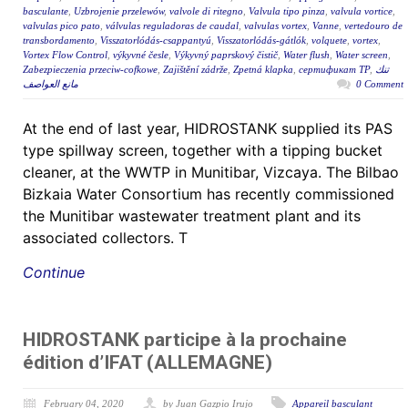
basculante
,
Uzbrojenie przelewów
,
valvole di ritegno
,
Valvula tipo pinza
,
valvula vortice
,
valvulas pico pato
,
válvulas reguladoras de caudal
,
valvulas vortex
,
Vanne
,
vertedouro de
transbordamento
,
Visszatorlódás-csappantyú
,
Visszatorlódás-gátlók
,
volquete
,
vortex
,
Vortex Flow Control
,
výkyvné česle
,
Výkyvný paprskový čistič
,
Water flush
,
Water screen
,
Zabezpieczenia przeciw-cofkowe
,
Zajištění zádrže
,
Zpetná klapka
,
сертификат ТР
,
تنك
مانع العواصف
0 Comment
At the end of last year, HIDROSTANK supplied its PAS
type spillway screen, together with a tipping bucket
cleaner, at the WWTP in Munitibar, Vizcaya. The Bilbao
Bizkaia Water Consortium has recently commissioned
the Munitibar wastewater treatment plant and its
associated collectors. T
Continue
HIDROSTANK participe à la prochaine
édition d’IFAT (ALLEMAGNE)
February 04, 2020
by Juan Gazpio Irujo
Appareil basculant