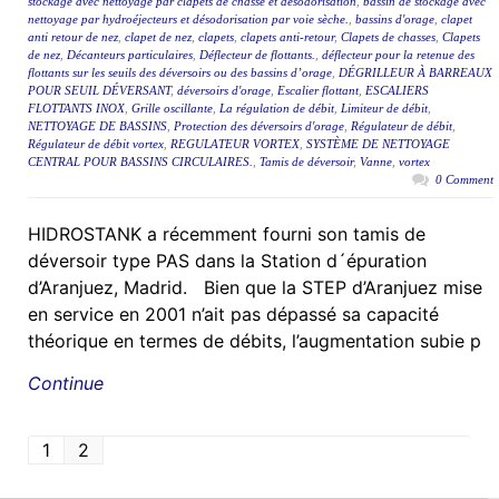
stockage avec nettoyage par clapets de chasse et désodorisation
,
bassin de stockage avec
nettoyage par hydroéjecteurs et désodorisation par voie sèche.
,
bassins d'orage
,
clapet
anti retour de nez
,
clapet de nez
,
clapets
,
clapets anti-retour
,
Clapets de chasses
,
Clapets
de nez
,
Décanteurs particulaires
,
Déflecteur de flottants.
,
déflecteur pour la retenue des
flottants sur les seuils des déversoirs ou des bassins d’orage
,
DÉGRILLEUR À BARREAUX
POUR SEUIL DÉVERSANT
,
déversoirs d'orage
,
Escalier flottant
,
ESCALIERS
FLOTTANTS INOX
,
Grille oscillante
,
La régulation de débit
,
Limiteur de débit
,
NETTOYAGE DE BASSINS
,
Protection des déversoirs d'orage
,
Régulateur de débit
,
Régulateur de débit vortex
,
REGULATEUR VORTEX
,
SYSTÈME DE NETTOYAGE
CENTRAL POUR BASSINS CIRCULAIRES.
,
Tamis de déversoir
,
Vanne
,
vortex
0 Comment
HIDROSTANK a récemment fourni son tamis de
déversoir type PAS dans la Station d´épuration
d’Aranjuez, Madrid. Bien que la STEP d’Aranjuez mise
en service en 2001 n’ait pas dépassé sa capacité
théorique en termes de débits, l’augmentation subie p
Continue
1
2