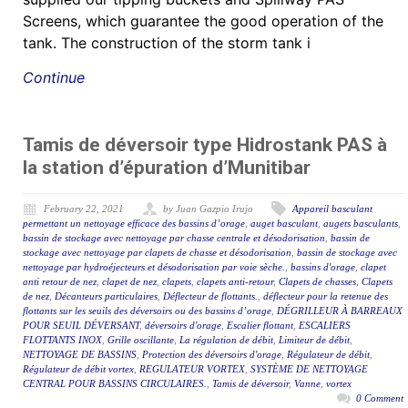
Screens, which guarantee the good operation of the
tank. The construction of the storm tank i
Continue
Tamis de déversoir type Hidrostank PAS à
la station d’épuration d’Munitibar
February 22, 2021
by Juan Gazpio Irujo
Appareil basculant
permettant un nettoyage efficace des bassins d’orage
,
auget basculant
,
augets basculants
,
bassin de stockage avec nettoyage par chasse centrale et désodorisation
,
bassin de
stockage avec nettoyage par clapets de chasse et désodorisation
,
bassin de stockage avec
nettoyage par hydroéjecteurs et désodorisation par voie sèche.
,
bassins d'orage
,
clapet
anti retour de nez
,
clapet de nez
,
clapets
,
clapets anti-retour
,
Clapets de chasses
,
Clapets
de nez
,
Décanteurs particulaires
,
Déflecteur de flottants.
,
déflecteur pour la retenue des
flottants sur les seuils des déversoirs ou des bassins d’orage
,
DÉGRILLEUR À BARREAUX
POUR SEUIL DÉVERSANT
,
déversoirs d'orage
,
Escalier flottant
,
ESCALIERS
FLOTTANTS INOX
,
Grille oscillante
,
La régulation de débit
,
Limiteur de débit
,
NETTOYAGE DE BASSINS
,
Protection des déversoirs d'orage
,
Régulateur de débit
,
Régulateur de débit vortex
,
REGULATEUR VORTEX
,
SYSTÈME DE NETTOYAGE
CENTRAL POUR BASSINS CIRCULAIRES.
,
Tamis de déversoir
,
Vanne
,
vortex
0 Comment