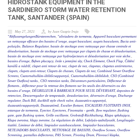
HIDROSTANK EQUIPMENT IN THE
SARDINERO STORM WATER RETENTION
TANK, SANTANDER (SPAIN)
May 27, 2021
by Juan Gazpio Irujo
"AbflussregelungenBürstenrechen
,
"aliviadero de tormenta
,
Appareil basculant permettant
un nettoyage efficace des bassins d’orage
,
auget basculant
,
augets basculants
,
Bacia anti-
poluição
,
Balance Regulator
,
bassin de stockage avec nettoyage par chasse centrale et
désodorisation
,
bassin de stockage avec nettoyage par clapets de chasse et désodorisation
,
bassin de stockage avec nettoyage par hydroéjecteurs et désodorisation par voie sèche.
,
bassins d'orage
,
Bęben płuczący
,
česle s jemnými síty
,
Check Element
,
Check Flap
,
Čištění
kanálů a nádrží
,
clapet anti retour de nez
,
clapet de nez
,
clapetas
,
clapetas antirretorno
,
clapets
,
clapets anti-retour
,
Clapets de chasses
,
Clapets de nez
,
Combined Sewer Overflow
Screens
,
Csatornahullám-öblítőcsappantyú
,
Csatornahullám-öblítődob
,
CSO (Combined
Sewer Outflow) tanks.
,
CSO retention tanks
,
Décanteurs particulaires
,
Déflecteur de
flottants.
,
déflecteur pour la retenue des flottants sur les seuils des déversoirs ou des
bassins d’orage
,
DÉGRILLEUR À BARREAUX POUR SEUIL DÉVERSANT
,
depositos de
retencion
,
Descarregador de tempestade
,
desodorizacion
,
déversoirs d'orage
,
Discharge
regulator
,
Duck Bill
,
duckbill style check valve
,
duzzasztócs-appantyú
,
duzzasztócsappantyúk
,
Duzzasztómű
,
Escalier flottant
,
ESCALIERS FLOTTANTS INOX
,
estanque de tormenta
,
Eyector
,
Eyectores
,
Finomszita - geréb
,
flow regulator
,
flushing
gate
,
gate flushing system
,
Grille oscillante
,
Grobstoff-Rückhaltung
,
Klapa spłukująca
,
Klapa zwrotna
,
klapy zwrotne
,
La régulation de débit
,
Lefolyás-szabályozók
,
Lengősugár-
tisztító
,
Limiteur de débit
,
limpiador autobasculante
,
limpiador basculantes
,
NETEJADORS BASCULANTS
,
NETTOYAGE DE BASSINS
,
Overflow Screen
,
Overflow
Screening
,
pantallas deflectoras
,
PAS Screen
,
Pivoting Drum
,
Plovoucí klapka
,