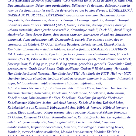
CSO (Combined Sewer Outflow) tanks.
,
CSO retention tanks
,
cubo de drenaje
,
cubo dren
,
Dagvattenkassetter
,
Décanteurs particulaires
,
Déflecteur de flottants.
,
déflecteur pour la
retenue des flottants sur les seuils des déversoirs ou des bassins d’orage
,
DÉGRILLEUR À
BARREAUX POUR SEUIL DÉVERSANT
,
depositos de retencion
,
Descarregador de
tempestade
,
desodorizacion
,
déversoirs d'orage
,
Discharge regulator
,
drawpit
,
Drawpit
Chambers
,
dren francés
,
DRENAJ ŞAFTI
,
Drenaj sistemleri
,
drenaje francés
,
drenaje
urbano sostenible
,
drenajeurbanosostenible
,
drenazhnye moduli
,
Duck Bill
,
duckbill style
check valve
,
Duct Access Boxes
,
duct access chamber
,
duct access chambers
,
duzzasztócs-
appantyú
,
duzzasztócsappantyúk
,
Duzzasztómű
,
easypit
,
Eco-cunetas antivuelco en
carreteras
,
Ek Odalari
,
Ek Odasi
,
Elektrik Bacaları
,
elektrik menhol
,
Elektrik Plastik
Menholler
,
Energetyka – studnie kablowe
,
Escalier flottant
,
ESCALIERS FLOTTANTS
INOX
,
estanque de tormenta
,
Eyector
,
Eyectores
,
ferroviaires et autoroutières
,
fibre à la
maison (FTTH)
,
Fibre to the Home (FTTH)
,
Finomszita - geréb
,
flood attenuation block
,
flow regulator
,
flushing gate
,
gate flushing system
,
geoceldas
,
geocells
,
Geocellular Tank
,
geoestructura
,
Grade Level Boxes
,
Grille oscillante
,
Grobstoff-Rückhaltung
,
Handhole
,
Handhole for Buried Network.
,
Handhole for FTTH
,
Handhole for FTTP
,
Highway MCX
chamber
,
hydrant chambers
,
hydrant chambers or meter chamber installation
,
Infiltracinė
talpa
,
Infiltratiekratten
,
infiltratiesysteem Hidrobox
,
infiltration cell
,
Infrastructures télécoms
,
Infrastrutture per Reti a Fibra Ottica
,
Joint box
,
Junction box
,
Junction chamber
,
Kábel akna
,
kábelakna
,
Kabelbronde
,
Kabelbrønn
,
Kabelbrunn
,
Kabelbrunnar
,
kabelbrunnar för fiber
,
Kabelkum
,
Kabelkum for optiske fiberkabler
,
Kabelkummer
,
Kabelová šachta
,
kabelové komory
,
Kabelové šachty
,
Kabelschächte
,
Kabelschächte aus Kunststoff
,
Kabelzugschächte
,
Káblová komora
,
Káblové komory z
plastu
,
Klapa spłukująca
,
Klapa zwrotna
,
klapy zwrotne
,
Komorové Zekany
,
Kompozit
Ek Odalar
,
Kompozit Ek Odası
,
Kunstoffschächte
,
Kunststoff-Schächte
,
La régulation de
débit
,
Lefolyás-szabályozók
,
Lengősugár-tisztító
,
Limiteur de débit
,
limpiador
autobasculante
,
limpiador basculantes
,
Link box
,
low voltage disconnecting boxes
,
Manhole
,
meter chamber installation
,
Modula brøndkammer
,
Modular Ek Odası
,