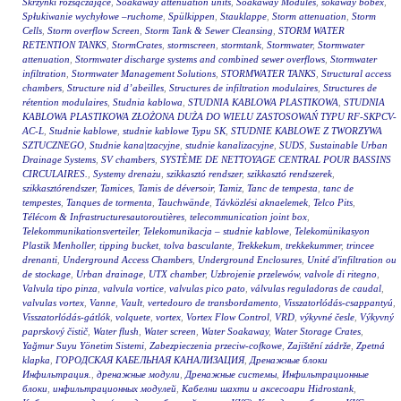
Skrzynki rozsączające
,
Soakaway attenuation units
,
Soakaway Modules
,
sokaway bobex
,
Spłukiwanie wychyłowe –ruchome
,
Spülkippen
,
Stauklappe
,
Storm attenuation
,
Storm
Cells
,
Storm overflow Screen
,
Storm Tank & Sewer Cleansing
,
STORM WATER
RETENTION TANKS
,
StormCrates
,
stormscreen
,
stormtank
,
Stormwater
,
Stormwater
attenuation
,
Stormwater discharge systems and combined sewer overflows
,
Stormwater
infiltration
,
Stormwater Management Solutions
,
STORMWATER TANKS
,
Structural access
chambers
,
Structure nid d’abeilles
,
Structures de infiltration modulaires
,
Structures de
rétention modulaires
,
Studnia kablowa
,
STUDNIA KABLOWA PLASTIKOWA
,
STUDNIA
KABLOWA PLASTIKOWA ZŁOŻONA DUŻA DO WIELU ZASTOSOWAŃ TYPU RF-SKPCV-
AC-L
,
Studnie kablowe
,
studnie kablowe Typu SK
,
STUDNIE KABLOWE Z TWORZYWA
SZTUCZNEGO
,
Studnie kana|tzacyjne
,
studnie kanalizacyjne
,
SUDS
,
Sustainable Urban
Drainage Systems
,
SV chambers
,
SYSTÈME DE NETTOYAGE CENTRAL POUR BASSINS
CIRCULAIRES.
,
Systemy drenażu
,
szikkasztó rendszer
,
szikkasztó rendszerek
,
szikkasztórendszer
,
Tamices
,
Tamis de déversoir
,
Tamiz
,
Tanc de tempesta
,
tanc de
tempestes
,
Tanques de tormenta
,
Tauchwände
,
Távközlési aknaelemek
,
Telco Pits
,
Télécom & Infrastructuresautoroutières
,
telecommunication joint box
,
Telekommunikationsverteiler
,
Telekomunikacja – studnie kablowe
,
Telekomünikasyon
Plastik Menholler
,
tipping bucket
,
tolva basculante
,
Trekkekum
,
trekkekummer
,
trincee
drenanti
,
Underground Access Chambers
,
Underground Enclosures
,
Unité d'infiltration ou
de stockage
,
Urban drainage
,
UTX chamber
,
Uzbrojenie przelewów
,
valvole di ritegno
,
Valvula tipo pinza
,
valvula vortice
,
valvulas pico pato
,
válvulas reguladoras de caudal
,
valvulas vortex
,
Vanne
,
Vault
,
vertedouro de transbordamento
,
Visszatorlódás-csappantyú
,
Visszatorlódás-gátlók
,
volquete
,
vortex
,
Vortex Flow Control
,
VRD
,
výkyvné česle
,
Výkyvný
paprskový čistič
,
Water flush
,
Water screen
,
Water Soakaway
,
Water Storage Crates
,
Yağmur Suyu Yönetim Sistemi
,
Zabezpieczenia przeciw-cofkowe
,
Zajištění zádrže
,
Zpetná
klapka
,
ГОРОДСКАЯ КАБЕЛЬНАЯ КАНАЛИЗАЦИЯ
,
Дренажные блоки
Инфильтрация.
,
дренажные модули
,
Дренажные системы
,
Инфильтрационные
блоки
,
инфильтрационных модулей
,
Кабелни шахти и аксесоари Hidrostank
,