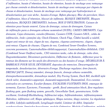
d’infiltration
,
bassin d’rétention
,
bassin de rétention
,
bassin de stockage avec nettoyage
par chasse centrale et désodorisation
,
bassin de stockage avec nettoyage par clapets de
chasse et désodorisation
,
bassin de stockage avec nettoyage par hydroéjecteurs et
désodorisation par voie sèche.
,
bassins d'orage
,
Bęben płuczący
,
Bloc de percolare
,
blocs
d’infiltration
,
blocs d’rétention
,
blocuri de infiltratie
,
BLOQUE DRENANTE
,
Bloques
alvéolaires
,
BLOQUES DRENANTES
,
bolones
,
BOX D’INFILTRATION
,
Caisson de
rétention pour bassin enterré
,
Caixa de drenatge
,
caixas de drenagem
,
Caixas
de infiltração para a drenagem urbana sustentável (SUDS)
,
CAIXES DRENANTS
,
Caja
drenante
,
Cajas drenantes
,
canales filtrantes
,
Cassiers CSTB
,
Cassiers SAUL
,
celda de
infiltración
,
česle s jemnými síty
,
Check Element
,
Check Flap
,
Čištění kanálů a nádrží
,
clapet anti retour de nez
,
clapet de nez
,
clapetas
,
clapetas antirretorno
,
clapets
,
clapets
anti-retour
,
Clapets de chasses
,
Clapets de nez
,
Combined Sewer Overflow Screens
,
concrete pavements
,
Csatornahullám-öblítőcsappantyú
,
Csatornahullám-öblítődob
,
CSO
(Combined Sewer Outflow) tanks.
,
CSO retention tanks
,
cubo de drenaje
,
cubo dren
,
Dagvattenkassetter
,
Décanteurs particulaires
,
Déflecteur de flottants.
,
déflecteur pour la
retenue des flottants sur les seuils des déversoirs ou des bassins d’orage
,
DÉGRILLEUR À
BARREAUX POUR SEUIL DÉVERSANT
,
depositos de retencion
,
Descarregador de
tempestade
,
desodorizacion
,
déversoirs d'orage
,
Discharge regulator
,
dren francés
,
DRENAJ ŞAFTI
,
Drenaj sistemleri
,
drenaje francés
,
drenaje urbano sostenible
,
drenajeurbanosostenible
,
drenazhnye moduli
,
Dry Paving System
,
Duck Bill
,
duckbill style
check valve
,
duzzasztócs-appantyú
,
duzzasztócsappantyúk
,
Duzzasztómű
,
Eco-cunetas
antivuelco en carreteras
,
Escalier flottant
,
ESCALIERS FLOTTANTS INOX
,
estanque de
tormenta
,
Eyector
,
Eyectores
,
Finomszita - geréb
,
flood attenuation block
,
flow regulator
,
flushing gate
,
gate flushing system
,
geocells
,
Geocellular Tank
,
geoestructura
,
Grille
oscillante
,
Grobstoff-Rückhaltung
,
Infiltracinė talpa
,
Infiltratiekratten
,
infiltratiesysteem
Hidrobox
,
infiltration cell
,
Klapa spłukująca
,
Klapa zwrotna
,
klapy zwrotne
,
La régulation
de débit
,
Lefolyás-szabályozók
,
Lengősugár-tisztító
,
Limiteur de débit
,
limpiador
autobasculante
,
limpiador basculantes
,
module d'rétention
,
Module d’infiltration
,
módulo