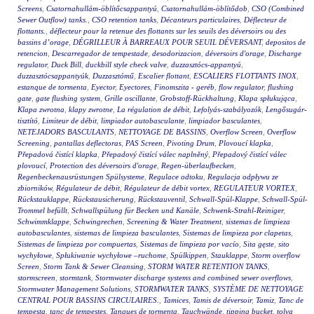
Screens
,
Csatornahullám-öblítőcsappantyú
,
Csatornahullám-öblítődob
,
CSO (Combined
Sewer Outflow) tanks.
,
CSO retention tanks
,
Décanteurs particulaires
,
Déflecteur de
flottants.
,
déflecteur pour la retenue des flottants sur les seuils des déversoirs ou des
bassins d’orage
,
DÉGRILLEUR À BARREAUX POUR SEUIL DÉVERSANT
,
depositos de
retencion
,
Descarregador de tempestade
,
desodorizacion
,
déversoirs d'orage
,
Discharge
regulator
,
Duck Bill
,
duckbill style check valve
,
duzzasztócs-appantyú
,
duzzasztócsappantyúk
,
Duzzasztómű
,
Escalier flottant
,
ESCALIERS FLOTTANTS INOX
,
estanque de tormenta
,
Eyector
,
Eyectores
,
Finomszita - geréb
,
flow regulator
,
flushing
gate
,
gate flushing system
,
Grille oscillante
,
Grobstoff-Rückhaltung
,
Klapa spłukująca
,
Klapa zwrotna
,
klapy zwrotne
,
La régulation de débit
,
Lefolyás-szabályozók
,
Lengősugár-
tisztító
,
Limiteur de débit
,
limpiador autobasculante
,
limpiador basculantes
,
NETEJADORS BASCULANTS
,
NETTOYAGE DE BASSINS
,
Overflow Screen
,
Overflow
Screening
,
pantallas deflectoras
,
PAS Screen
,
Pivoting Drum
,
Plovoucí klapka
,
Přepadová čistící klapka
,
Přepadový čistící válec naplněný
,
Přepadový čistící válec
plovoucí
,
Protection des déversoirs d'orage
,
Regen-überlaufbecken
,
Regenbeckenausrüstungen Spülsysteme
,
Regulace odtoku
,
Regulacja odpływu ze
zbiorników
,
Régulateur de débit
,
Régulateur de débit vortex
,
REGULATEUR VORTEX
,
Rückstauklappe
,
Rückstausicherung
,
Rückstauventil
,
Schwall-Spül-Klappe
,
Schwall-Spül-
Trommel befüllt
,
Schwallspülung für Becken und Kanäle
,
Schwenk-Strahl-Reiniger
,
Schwimmklappe
,
Schwingrechen
,
Screening & Water Treatment
,
sistemas de limpieza
autobasculantes
,
sistemas de limpieza basculantes
,
Sistemas de limpieza por clapetas
,
Sistemas de limpieza por compuertas
,
Sistemas de limpieza por vacío
,
Sita gęste
,
sito
wychyłowe
,
Spłukiwanie wychyłowe –ruchome
,
Spülkippen
,
Stauklappe
,
Storm overflow
Screen
,
Storm Tank & Sewer Cleansing
,
STORM WATER RETENTION TANKS
,
stormscreen
,
stormtank
,
Stormwater discharge systems and combined sewer overflows
,
Stormwater Management Solutions
,
STORMWATER TANKS
,
SYSTÈME DE NETTOYAGE
CENTRAL POUR BASSINS CIRCULAIRES.
,
Tamices
,
Tamis de déversoir
,
Tamiz
,
Tanc de
tempesta
,
tanc de tempestes
,
Tanques de tormenta
,
Tauchwände
,
tipping bucket
,
tolva