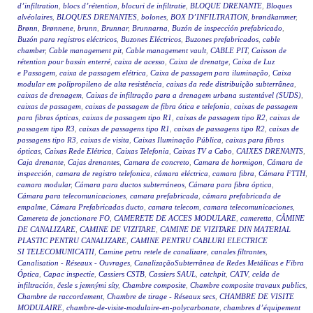
d’infiltration
,
blocs d’rétention
,
blocuri de infiltratie
,
BLOQUE DRENANTE
,
Bloques
alvéolaires
,
BLOQUES DRENANTES
,
bolones
,
BOX D’INFILTRATION
,
brøndkammer
,
Brønn
,
Brønnene
,
brunn
,
Brunnar
,
Brunnarna
,
Buzón de inspección prefabricado
,
Buzón para registros eléctricos
,
Buzones Eléctricos
,
Buzones prefabricados
,
cable
chamber
,
Cable management pit
,
Cable management vault
,
CABLE PIT
,
Caisson de
rétention pour bassin enterré
,
caixa de acesso
,
Caixa de drenatge
,
Caixa de Luz
e Passagem
,
caixa de passagem elétrica
,
Caixa de passagem para iluminação
,
Caixa
modular em polipropileno de alta resistência
,
caixas da rede distribuição subterrânea
,
caixas de drenagem
,
Caixas de infiltração para a drenagem urbana sustentável (SUDS)
,
caixas de passagem
,
caixas de passagem de fibra ótica e telefonia
,
caixas de passagem
para fibras ópticas
,
caixas de passagem tipo R1
,
caixas de passagem tipo R2
,
caixas de
passagem tipo R3
,
caixas de passagens tipo R1
,
caixas de passagens tipo R2
,
caixas de
passagens tipo R3
,
caixas de visita
,
Caixas Iluminação Pública
,
caixas para fibras
ópticas
,
Caixas Rede Elétrica
,
Caixas Telefonia
,
Caixas TV a Cabo
,
CAIXES DRENANTS
,
Caja drenante
,
Cajas drenantes
,
Camara de concreto
,
Camara de hormigon
,
Cámara de
inspección
,
camara de registro telefonica
,
cámara eléctrica
,
camara fibra
,
Cámara FTTH
,
camara modular
,
Cámara para ductos subterráneos
,
Cámara para fibra óptica
,
Cámara para telecomunicaciones
,
camara prefabricada
,
cámara prefabricada de
empalme
,
Cámara Prefabricadas ducto
,
camara telecom
,
camara telecomunicaciones
,
Camereta de jonctionare FO
,
CAMERETE DE ACCES MODULARE
,
cameretta
,
CĂMINE
DE CANALIZARE
,
CAMINE DE VIZITARE
,
CAMINE DE VIZITARE DIN MATERIAL
PLASTIC PENTRU CANALIZARE
,
CAMINE PENTRU CABLURI ELECTRICE
SI TELECOMUNICATII
,
Camine petru retele de canalizare
,
canales filtrantes
,
Canalisation - Réseaux - Ouvrages
,
CanalizaçãoSubterrânea de Redes Metálicas e Fibra
Óptica
,
Capac inspectie
,
Cassiers CSTB
,
Cassiers SAUL
,
catchpit
,
CATV
,
celda de
infiltración
,
česle s jemnými síty
,
Chambre composite
,
Chambre composite travaux publics
,
Chambre de raccordement
,
Chambre de tirage - Réseaux secs
,
CHAMBRE DE VISITE
MODULAIRE
,
chambre-de-visite-modulaire-en-polycarbonate
,
chambres d’équipement