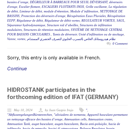
bassins d’orage
,
DÉGRILLEUR À BARREAUX POUR SEUIL DÉVERSANT
,
déversoirs
d'orage
,
Escalier flottant
,
ESCALIERS FLOTTANTS INOX
,
Grille oscillante
,
La régulation
de débit
,
Limiteur de débit
,
module d'rétention
,
Module d’infiltration
,
NETTOYAGE DE
BASSINS
,
Protection des déversoirs d'orage
,
Récupération Eaux Pluviales
,
Récupération
EEPP
,
Régulateur de débit
,
Régulateur de débit vortex
,
REGULATEUR VORTEX
,
SAUL
,
Séparateur hydrodynamique
,
Structure nid d’abeilles
,
Structures de infiltration
modulaires
,
Structures de rétention modulaires
,
SYSTÈME DE NETTOYAGE CENTRAL
POUR BASSINS CIRCULAIRES.
,
Tamis de déversoir
,
Unité d'infiltration ou de stockage
,
Vanne
,
vortex
,
نظام هيدروستانك الخاص بالتسرب الخلوي للصرف الحضري المستدام
0 Comment
Sorry, this entry is only available in French.
Continue
HIDROSTANK participates in the
forthcoming edition of IFAT (GERMANY)
May 10, 2024
by Juan Gazpio Irujo
"
,
"AbflussregelungenBürstenrechen
,
"aliviadero de tormenta
,
Appareil basculant permettant
un nettoyage efficace des bassins d’orage
,
Attenuation cells
,
Attenuation crates
,
Attenuation Tank
,
auget basculant
,
augets basculants
,
Bacia anti-poluição
,
bacia de
infiltração
,
bacia de retenção
,
bacini di attenuazione
,
Balance Regulator
,
bassin