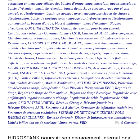
permettant un nettoyage efficace des bassins d’orage
,
auget basculant
,
augets basculants
,
bassin d’rétention
,
bassin de rétention
,
bassin de stockage avec nettoyage par chasse
centrale et désodorisation
,
bassin de stockage avec nettoyage par clapets de chasse et
désodorisation
,
bassin de stockage avec nettoyage par hydroéjecteurs et désodorisation
par voie sèche.
,
bassins d'orage
,
blocs d’infiltration
,
blocs d’rétention
,
Bloques
alvéolaires
,
BOX D’INFILTRATION
,
Caisson de rétention pour bassin enterré
,
Canalisation - Réseaux - Ouvrages
,
Cassiers CSTB
,
Cassiers SAUL
,
Chambre composite
,
Chambre composite travaux publics
,
Chambre de raccordement
,
Chambre de tirage -
Réseaux secs
,
CHAMBRE DE VISITE MODULAIRE
,
chambres d’équipement pour eau
potable
,
chambres préfabriquées telecom
,
Chambres thermoplastiques pour réseaux
télécoms enfouis
,
clapet anti retour de nez
,
clapet de nez
,
clapets
,
clapets anti-retour
,
Clapets de chasses
,
Clapets de nez
,
Décanteurs particulaires
,
Déflecteur de flottants.
,
déflecteur pour la retenue des flottants sur les seuils des déversoirs ou des bassins d’orage
,
DÉGRILLEUR À BARREAUX POUR SEUIL DÉVERSANT
,
déversoirs d'orage
,
Escalier
flottant
,
ESCALIERS FLOTTANTS INOX
,
ferroviaires et autoroutières
,
fibre à la maison
(FTTH)
,
Grille oscillante
,
Infrastructures télécoms
,
La régulation de débit
,
Limiteur de
débit
,
module d'rétention
,
Module d’infiltration
,
NETTOYAGE DE BASSINS
,
Protection
des déversoirs d'orage
,
Récupération Eaux Pluviales
,
Récupération EEPP
,
Regards de
tirage
,
Regards de tirage de fibre optique.
,
Regards de tirage Electrique
,
Regards de visite
préfabriqués
,
regards ventouse et vidange
,
Régulateur de débit
,
Régulateur de débit
vortex
,
REGULATEUR VORTEX
,
Réseaux d'énergie
,
Réseaux ferroviaires
,
Réseaux Télécoms
,
SAUL
,
Structure nid d’abeilles
,
Structures de infiltration modulaires
,
Structures de rétention modulaires
,
SYSTÈME DE NETTOYAGE CENTRAL POUR
BASSINS CIRCULAIRES.
,
Tamis de déversoir
,
Télécom & Infrastructuresautoroutières
,
Unité d'infiltration ou de stockage
,
Vanne
,
vortex
,
VRD
0 Comment
HIDROSTANK poursuit son engagement international