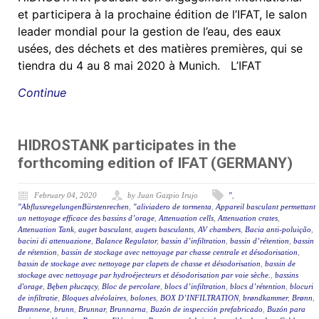
et participera à la prochaine édition de l’IFAT, le salon
leader mondial pour la gestion de l’eau, des eaux
usées, des déchets et des matières premières, qui se
tiendra du 4 au 8 mai 2020 à Munich. L’IFAT
Continue
HIDROSTANK participates in the
forthcoming edition of IFAT (GERMANY)
February 04, 2020
by Juan Gazpio Irujo
"
,
"AbflussregelungenBürstenrechen
,
"aliviadero de tormenta
,
Appareil basculant permettant
un nettoyage efficace des bassins d’orage
,
Attenuation cells
,
Attenuation crates
,
Attenuation Tank
,
auget basculant
,
augets basculants
,
AV chambers
,
Bacia anti-poluição
,
bacini di attenuazione
,
Balance Regulator
,
bassin d’infiltration
,
bassin d’rétention
,
bassin
de rétention
,
bassin de stockage avec nettoyage par chasse centrale et désodorisation
,
bassin de stockage avec nettoyage par clapets de chasse et désodorisation
,
bassin de
stockage avec nettoyage par hydroéjecteurs et désodorisation par voie sèche.
,
bassins
d'orage
,
Bęben płuczący
,
Bloc de percolare
,
blocs d’infiltration
,
blocs d’rétention
,
blocuri
de infiltratie
,
Bloques alvéolaires
,
bolones
,
BOX D’INFILTRATION
,
brøndkammer
,
Brønn
,
Brønnene
,
brunn
,
Brunnar
,
Brunnarna
,
Buzón de inspección prefabricado
,
Buzón para