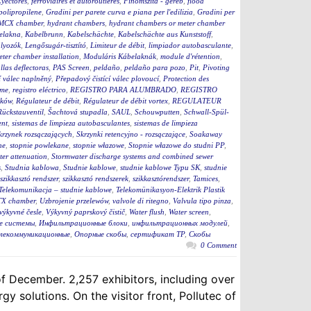
yectores
,
ferroviaires et autoroutières
,
Finomszita - geréb
,
flood
 polipropilene
,
Gradini per parete curva e piana per l'edilizia
,
Gradini per
MCX chamber
,
hydrant chambers
,
hydrant chambers or meter chamber
elakna
,
Kabelbrunn
,
Kabelschächte
,
Kabelschächte aus Kunststoff
,
ályozók
,
Lengősugár-tisztító
,
Limiteur de débit
,
limpiador autobasculante
,
eter chamber installation
,
Moduláris Kábelaknák
,
module d'rétention
,
llas deflectoras
,
PAS Screen
,
peldaño
,
peldaño para pozo
,
Pit
,
Pivoting
í válec naplněný
,
Přepadový čistící válec plovoucí
,
Protection des
eme
,
registro eléctrico
,
REGISTRO PARA ALUMBRADO
,
REGISTRO
ików
,
Régulateur de débit
,
Régulateur de débit vortex
,
REGULATEUR
Rückstauventil
,
Šachtová stupadla
,
SAUL
,
Schouwputten
,
Schwall-Spül-
ent
,
sistemas de limpieza autobasculantes
,
sistemas de limpieza
krzynek rozsączających
,
Skrzynki retencyjno - rozsączające
,
Soakaway
ne
,
stopnie powlekane
,
stopnie włazowe
,
Stopnie włazowe do studni PP
,
er attenuation
,
Stormwater discharge systems and combined sewer
s
,
Studnia kablowa
,
Studnie kablowe
,
studnie kablowe Typu SK
,
studnie
szikkasztó rendszer
,
szikkasztó rendszerek
,
szikkasztórendszer
,
Tamices
,
Telekomunikacja – studnie kablowe
,
Telekomünikasyon-Elektrik Plastik
X chamber
,
Uzbrojenie przelewów
,
valvole di ritegno
,
Valvula tipo pinza
,
výkyvné česle
,
Výkyvný paprskový čistič
,
Water flush
,
Water screen
,
е системы
,
Инфильтрационные блоки
,
инфильтрационных модулей
,
елекоммуникационные
,
Опорные скобы
,
сертификат ТР
,
Скобы
0 Comment
 December. 2,257 exhibitors, including over
 solutions. On the visitor front, Pollutec of