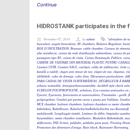
Continue
HIDROSTANK participates in the f
November 07, 2014
by
admin
"aliviadero de t
basculant
,
augets basculants
,
AV chambers
,
Balance Regulator
,
bassi
BOX D’INFILTRATION
,
Brunnar
,
cable chamber
,
Caisson de rétenti
alta resistência
,
caixas da rede distribuição subterrânea
,
caixas de p
passagens tipo R3
,
caixas de visita
,
Caixas Iluminação Pública
,
caixa
CAMINE DE VIZITARE DIN MATERIAL PLASTIC PENTRU CANAL
Cassiers CSTB
,
Cassiers SAUL
,
catchpit
,
celda de infiltración
,
česle s
kanálů a nádrží
,
clapet anti retour de nez
,
clapet de nez
,
clapetas
,
cla
öblítődob
,
cubo de drenaje
,
cubo dren
,
Décanteurs particulaires
,
déf
PARA CAIXAS DE VISITA SUBTERRÂNEAS
,
DÉGRILLEUR À BAR
urbano sostenible
,
drenajeurbanosostenible
,
duckbill style check valv
ECHELON POLYPROPYLENE
,
echelons
,
Eco-cunetas antivuelco en 
Eyector
,
Eyectores
,
ferroviaires et autoroutières
,
Finomszita - geréb
,
f
polipropilene
,
Gradini per parete curva e piana per l'edilizia
,
Gradini
MCX chamber
,
hydrant chambers
,
hydrant chambers or meter chamber
kábelakna
,
Kabelbrunn
,
KabelschächteKabelschächte aus Kunststoff
szabályozók
,
Lengősugár-tisztító
,
Limiteur de débit
,
limpiador autoba
basamakları
,
meter chamber installation
,
Moduláris Kábelaknák
,
mod
deflectoras
,
PAS Screen
,
peldaño
,
peldaño para pozo
,
Pivoting Drum
Protection des déversoirs d'orage
,
Rain block
,
Rainwater Harvesting
,