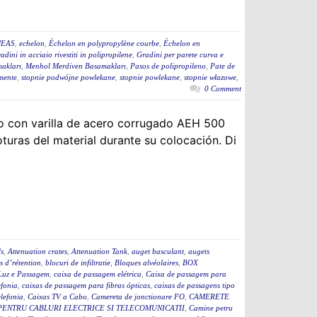
NEAS
,
echelon
,
Échelon en polypropylène courbe
,
Échelon en
adini in acciaio rivestiti in polipropilene
,
Gradini per parete curva e
akları
,
Menhol Merdiven Basamakları
,
Pasos de polipropileno
,
Pate de
mente
,
stopnie podwójne powlekane
,
stopnie powlekane
,
stopnie włazowe
,
0 Comment
o con varilla de acero corrugado AEH 500
turas del material durante su colocación. Di
ls
,
Attenuation crates
,
Attenuation Tank
,
auget basculant
,
augets
s d’rétention
,
blocuri de infiltratie
,
Bloques alvéolaires
,
BOX
Luz e Passagem
,
caixa de passagem elétrica
,
Caixa de passagem para
efonia
,
caixas de passagem para fibras ópticas
,
caixas de passagens tipo
lefonia
,
Caixas TV a Cabo
,
Camereta de jonctionare FO
,
CAMERETE
PENTRU CABLURI ELECTRICE SI TELECOMUNICATII
,
Camine petru