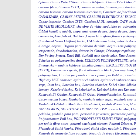
ópticas
,
Caixas Rede Elétrica
,
Caixas Telefonia
,
Caixas TV a Cabo
,
C
camara fibra
,
Cámara FTTH
,
camara modular
,
Cámara para ductos 
camara telecom
,
camara telecomunicaciones
,
Camereta de jonctiona
CANALIZARE
,
CAMINE PENTRU CABLURI ELECTRICE SI TELEC
Capac inspectie
,
Cassiers CSTB
,
Cassiers SAUL
,
catchpit
,
CATV
,
celd
DE VISITE MODULAIRE
,
chambre-de-visite-modulaire-en-polycarb
Čištění kanálů a nádrží
,
clapet anti retour de nez
,
clapet de nez
,
clape
couvercles;Aknafedelek;Hatches ;Coperchi in ghisa;Rama i pokry
(Combined Sewer Outflow) tanks.
,
CSO retention tanks
,
cubo de dren
d’orage
,
degrau
,
Degrau para câmara de visita
,
degraus em polipro
tempestade
,
desodorizacion
,
déversoirs d'orage
,
Discharge regulator
,
Dry Paving System
,
Duck Bill
,
duckbill style check valve
,
Duct Access
Échelon en polypropylène droit
,
ECHELON POLYPROPYLENE
,
eche
Energetyka – studnie kablowe
,
Escalier flottant
,
ESCALIERS FLOTTA
(FTTH)
,
Finomszita - geréb
,
flood attenuation block
,
flow regulator
,
polipropilene
,
Gradini per parete curva e piana per l'edilizia
,
Gradini
Highway MCX chamber
,
hydrant chambers
,
hydrant chambers or mete
steps
,
Joint box
,
Junction box
,
Junction chamber
,
Kábel akna
,
kábel
komory
,
Kabelové šachty
,
Kabelschächte
,
Kabelschächte aus Kunststo
Kompozit Ek Odalar
,
Kompozit Ek Odası
,
Kunstoffschächte
,
Kunststof
disconnecting boxes
,
Manhole
,
manhole safety steps.
,
manhole step
,
m
Modular-Ek-Odalar
,
Moduláris Kábelaknák
,
module d'rétention
,
Modu
BASCULANTS
,
NETTOYAGE DE BASSINS
,
OSP access chamber
,
Out
peldaño
,
peldaño para pozo
,
permeable pavement
,
permeable pavin
Polycarbonate Pull box
,
POLYPROPYLEEN KLIMTREDEN
,
polyprop
per reti in fibra ottica
,
pozzetti omologati telecom
,
Pozzetti Telecom
,
P
Přepadová čistící klapka
,
Přepadový čistící válec naplněný
,
Přepadový
Regards de tirage de fibre optique.
,
Regards de tirage Electrique
,
Reg