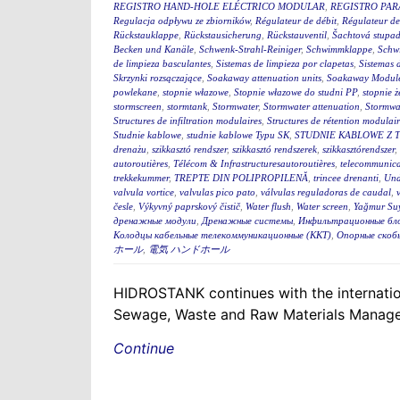
REGISTRO HAND-HOLE ELÉCTRICO MODULAR
,
REGISTRO PA
Regulacja odpływu ze zbiorników
,
Régulateur de débit
,
Régulateur de
Rückstauklappe
,
Rückstausicherung
,
Rückstauventil
,
Šachtová stupad
Becken und Kanäle
,
Schwenk-Strahl-Reiniger
,
Schwimmklappe
,
Schw
de limpieza basculantes
,
Sistemas de limpieza por clapetas
,
Sistemas 
Skrzynki rozsączające
,
Soakaway attenuation units
,
Soakaway Modul
powlekane
,
stopnie włazowe
,
Stopnie włazowe do studni PP
,
stopnie ż
stormscreen
,
stormtank
,
Stormwater
,
Stormwater attenuation
,
Stormwa
Structures de infiltration modulaires
,
Structures de rétention modulair
Studnie kablowe
,
studnie kablowe Typu SK
,
STUDNIE KABLOWE Z 
drenażu
,
szikkasztó rendszer
,
szikkasztó rendszerek
,
szikkasztórendszer
,
autoroutières
,
Télécom & Infrastructuresautoroutières
,
telecommunica
trekkekummer
,
TREPTE DIN POLIPROPILENĂ
,
trincee drenanti
,
Und
valvula vortice
,
valvulas pico pato
,
válvulas reguladoras de caudal
,
česle
,
Výkyvný paprskový čistič
,
Water flush
,
Water screen
,
Yağmur Suy
дренажные модули
,
Дренажные системы
,
Инфильтрационные бл
Колодцы кабельные телекоммуникационные (ККТ)
,
Опорные скоб
ホール
,
電気 ハンドホール
HIDROSTANK continues with the internation
Sewage, Waste and Raw Materials Managem
Continue