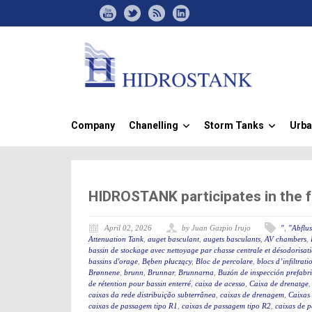
Company
Chanelling
Storm Tanks
Urba
»
»
HIDROSTANK participates in the 
April 02, 2026
by Juan Gazpio Irujo
"
,
"Abflu
Attenuation Tank
,
auget basculant
,
augets basculants
,
AV chambers
,
bassin de stockage avec nettoyage par chasse centrale et désodorisat
bassins d'orage
,
Bęben płuczący
,
Bloc de percolare
,
blocs d’infiltrati
Brønnene
,
brunn
,
Brunnar
,
Brunnarna
,
Buzón de inspección prefabr
de rétention pour bassin enterré
,
caixa de acesso
,
Caixa de drenatge
caixas da rede distribuição subterrânea
,
caixas de drenagem
,
Caixas
caixas de passagem tipo R1
,
caixas de passagem tipo R2
,
caixas de 