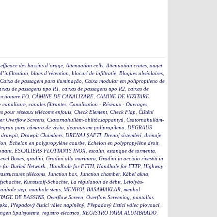
efficace des bassins d’orage
,
Attenuation cells
,
Attenuation crates
,
auget
d’infiltration
,
blocs d’rétention
,
blocuri de infiltratie
,
Bloques alvéolaires
,
Caixa de passagem para iluminação
,
Caixa modular em polipropileno de
aixas de passagens tipo R1
,
caixas de passagens tipo R2
,
caixas de
nctionare FO
,
CĂMINE DE CANALIZARE
,
CAMINE DE VIZITARE
,
e canalizare
,
canales filtrantes
,
Canalisation - Réseaux - Ouvrages
,
s pour réseaux télécoms enfouis
,
Check Element
,
Check Flap
,
Čištění
r Overflow Screens
,
Csatornahullám-öblítőcsappantyú
,
Csatornahullám-
egrau para câmara de visita
,
degraus em polipropileno
,
DEGRAUS
,
drawpit
,
Drawpit Chambers
,
DRENAJ ŞAFTI
,
Drenaj sistemleri
,
drenaje
lon
,
Échelon en polypropylène courbe
,
Échelon en polypropylène droit
,
ottant
,
ESCALIERS FLOTTANTS INOX
,
escalin
,
estanque de tormenta
,
evel Boxes
,
gradini
,
Gradini alla marinara
,
Gradini in acciaio rivestiti in
 for Buried Network.
,
Handhole for FTTH
,
Handhole for FTTP
,
Highway
rastructures télécoms
,
Junction box
,
Junction chamber
,
Kábel akna
,
fschächte
,
Kunststoff-Schächte
,
La régulation de débit
,
Lefolyás-
anhole step
,
manhole steps
,
MENHOL BASAMAKLAR
,
menhol
YAGE DE BASSINS
,
Overflow Screen
,
Overflow Screening
,
pantallas
apka
,
Přepadový čistící válec naplněný
,
Přepadový čistící válec plovoucí
,
ngen Spülsysteme
,
registro eléctrico
,
REGISTRO PARA ALUMBRADO
,