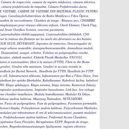
,
Cámara de inspección
,
camara de registro telefonica
,
cámara eléctrica
,
,
cámara prefabricada de empalme
,
Cámara Prefabricadas ducto
,
E VIZITARE
,
CAMINE DE VIZITARE DIN MATERIAL PLASTIC PENTRU
rages
,
CanalizaçãoSubterrânea de Redes Metálicas e Fibra Óptica
,
hambre de raccordement
,
Chambre de tirage - Réseaux secs
,
CHAMBRE
moplastiques pour réseaux télécoms enfouis
,
Check Element
,
Check Flap
,
ed Sewer Overflow Screens
,
concrete pavements
,
Csatornahullám-öblítőcsappantyú
,
Csatornahullám-öblítődob
,
CSO
our la retenue des flottants sur les seuils des déversoirs ou des bassins
OUR SEUIL DÉVERSANT
,
depositos de retencion
,
Descarregador de
enaje urbano sostenible
,
drenajeurbanosostenible
,
drenazhnye moduli
,
,
Duzzasztómű
,
easypit
,
echelon
,
Échelon en polypropylène courbe
,
Bacaları
,
elektrik menhol
,
Elektrik Plastik Menholler
,
EN13101
,
iaires et autoroutières
,
fibre à la maison (FTTH)
,
Fibre to the Home
,
gradini
,
Gradini alla marinara
,
Gradini in acciaio rivestiti in
andhole for Buried Network.
,
Handhole for FTTH
,
Handhole for FTTP
,
on cell
,
Infrastructures télécoms
,
Infrastrutture per Reti a Fibra Ottica
,
Iron
abelkum for optiske fiberkabler
,
Kabelkummer
,
Kabelová šachta
,
kabelové
ČNO
,
Klapa spłukująca
,
Klapa zwrotna
,
klapy zwrotne
,
Komorové Zekany
,
impiador autobasculante
,
limpiador basculantes
,
Link box
,
low voltage
ter chamber installation
,
Modula brøndkammer
,
Modular Ek Odası
,
ułowa studnia kablowa
,
Muanyag Tiztitoakna
,
NETEJADORS
en
,
Pasos de polipropileno
,
Pate de polipropileno
,
Pavimento permeable
,
lovoucí klapka
,
Polietylenowe studnie kablowe
,
Polycarbonate Manholes
,
 modulari per infrastrutture di reti di telecomunicazioni
,
pozzetti modulari
to
,
Prefabrykowane studnie kablowe
,
Preformed Access Chambers
,
upération Eaux Pluviales
,
Récupération EEPP
,
Regards de tirage
,
becken
,
Regenbeckenausrüstungen Spülsysteme
,
registro eléctrico
,