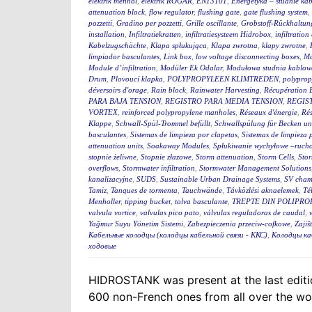
elektrik menhol
,
elektrik RÖGAR
,
EN13101
,
Energetyka – studnie ka
attenuation block
,
flow regulator
,
flushing gate
,
gate flushing system
,
pozzetti
,
Gradino per pozzetti
,
Grille oscillante
,
Grobstoff-Rückhaltun
installation
,
Infiltratiekratten
,
infiltratiesysteem Hidrobox
,
infiltration 
Kabelzugschächte
,
Klapa spłukująca
,
Klapa zwrotna
,
klapy zwrotne
,
limpiador basculantes
,
Link box
,
low voltage disconnecting boxes
,
Ma
Module d’infiltration
,
Modüler Ek Odalar
,
Modułowa studnia kablow
Drum
,
Plovoucí klapka
,
POLYPROPYLEEN KLIMTREDEN
,
polyprop
déversoirs d'orage
,
Rain block
,
Rainwater Harvesting
,
Récupération 
PARA BAJA TENSION
,
REGISTRO PARA MEDIA TENSION
,
REGIS
VORTEX
,
reinforced polypropylene manholes
,
Réseaux d'énergie
,
Rés
Klappe
,
Schwall-Spül-Trommel befüllt
,
Schwallspülung für Becken u
basculantes
,
Sistemas de limpieza por clapetas
,
Sistemas de limpieza
attenuation units
,
Soakaway Modules
,
Spłukiwanie wychyłowe –ruch
stopnie żeliwne
,
Stopnie złazowe
,
Storm attenuation
,
Storm Cells
,
Stor
overflows
,
Stormwater infiltration
,
Stormwater Management Solutions
kanalizacyjne
,
SUDS
,
Sustainable Urban Drainage Systems
,
SV cham
Tamiz
,
Tanques de tormenta
,
Tauchwände
,
Távközlési aknaelemek
,
Té
Menholler
,
tipping bucket
,
tolva basculante
,
TREPTE DIN POLIPRO
valvula vortice
,
valvulas pico pato
,
válvulas reguladoras de caudal
,
Yağmur Suyu Yönetim Sistemi
,
Zabezpieczenia przeciw-cofkowe
,
Zajiš
Кабельные колодцы (колодцы кабельной связи - ККС)
,
Колодцы ка
ходовые
HIDROSTANK was present at the last editi
600 non-French ones from all over the worl