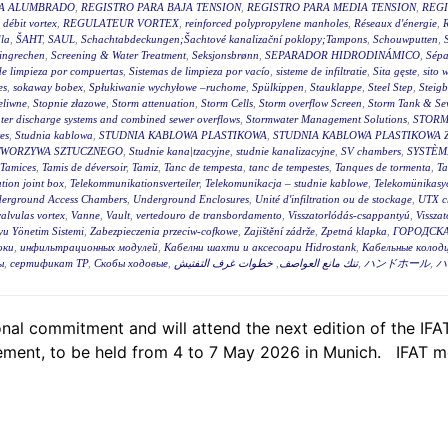
RA ALUMBRADO
,
REGISTRO PARA BAJA TENSION
,
REGISTRO PARA MEDIA TENSION
,
REGI
 débit vortex
,
REGULATEUR VORTEX
,
reinforced polypropylene manholes
,
Réseaux d'énergie
,
R
la
,
ŠAHT
,
SAUL
,
Schachtabdeckungen;Šachtové kanalizační poklopy;Tampons
,
Schouwputten
,
ingrechen
,
Screening & Water Treatment
,
Seksjonsbrønn
,
SEPARADOR HIDRODINÁMICO
,
Sépa
de limpieza por compuertas
,
Sistemas de limpieza por vacío
,
sisteme de infiltratie
,
Sita gęste
,
sito 
es
,
sokaway bobex
,
Spłukiwanie wychyłowe –ruchome
,
Spülkippen
,
Stauklappe
,
Steel Step
,
Steig
eliwne
,
Stopnie złazowe
,
Storm attenuation
,
Storm Cells
,
Storm overflow Screen
,
Storm Tank & Se
ter discharge systems and combined sewer overflows
,
Stormwater Management Solutions
,
STORM
es
,
Studnia kablowa
,
STUDNIA KABLOWA PLASTIKOWA
,
STUDNIA KABLOWA PLASTIKOWA 
TWORZYWA SZTUCZNEGO
,
Studnie kana|tzacyjne
,
studnie kanalizacyjne
,
SV chambers
,
SYSTÈM
Tamices
,
Tamis de déversoir
,
Tamiz
,
Tanc de tempesta
,
tanc de tempestes
,
Tanques de tormenta
,
T
tion joint box
,
Telekommunikationsverteiler
,
Telekomunikacja – studnie kablowe
,
Telekomünikasyo
erground Access Chambers
,
Underground Enclosures
,
Unité d'infiltration ou de stockage
,
UTX c
valvulas vortex
,
Vanne
,
Vault
,
vertedouro de transbordamento
,
Visszatorlódás-csappantyú
,
Vissza
u Yönetim Sistemi
,
Zabezpieczenia przeciw-cofkowe
,
Zajištění zádrže
,
Zpetná klapka
,
ГОРОДСКА
оки
,
инфильтрационных модулей
,
Кабелни шахти и аксесоари Hidrostank
,
Кабельные колодц
ы
,
сертификат ТР
,
Скобы ходовые
,
خطوات غرف التفتيش
,
تنك مانع العواصف
,
ハンドホール
,
ハ
al commitment and will attend the next edition of the IFAT,
ent, to be held from 4 to 7 May 2026 in Munich. IFAT me