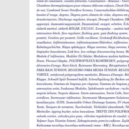
retele de canalizare
,
canales filtrantes
,
Canalisation - Réseaux - Ouv
Chambres thermoplastiques pour réseaux télécoms enfouis
,
Check El
de nez
,
Combined Sewer Overflow Screens
,
Csatornahullám-öblítőcs
bassins d’orage
,
degrau
,
Degrau para câmara de visita
,
degraus em 
desodorizacion
,
Discharge regulator
,
drawpit
,
Drawpit Chambers
,
DR
appantyú
,
duzzasztócsappantyúk
,
Duzzasztómű
,
easypit
,
echelon
,
Éch
elektrik menhol
,
elektrik RÖGAR
,
EN13101
,
Energetyka – studnie ka
attenuation block
,
flow regulator
,
flushing gate
,
gate flushing system
,
pozzetti
,
Gradino per pozzetti
,
Grille oscillante
,
Grobstoff-Rückhaltun
installation
,
Infiltratiekratten
,
infiltratiesysteem Hidrobox
,
infiltration 
Kabelzugschächte
,
Klapa spłukująca
,
Klapa zwrotna
,
klapy zwrotne
,
limpiador basculantes
,
Link box
,
low voltage disconnecting boxes
,
Ma
Module d’infiltration
,
Modüler Ek Odalar
,
Modułowa studnia kablow
Drum
,
Plovoucí klapka
,
POLYPROPYLEEN KLIMTREDEN
,
polyprop
déversoirs d'orage
,
Rain block
,
Rainwater Harvesting
,
Récupération 
PARA BAJA TENSION
,
REGISTRO PARA MEDIA TENSION
,
REGIS
VORTEX
,
reinforced polypropylene manholes
,
Réseaux d'énergie
,
Rés
Klappe
,
Schwall-Spül-Trommel befüllt
,
Schwallspülung für Becken u
basculantes
,
Sistemas de limpieza por clapetas
,
Sistemas de limpieza
attenuation units
,
Soakaway Modules
,
Spłukiwanie wychyłowe –ruch
stopnie żeliwne
,
Stopnie złazowe
,
Storm attenuation
,
Storm Cells
,
Stor
overflows
,
Stormwater infiltration
,
Stormwater Management Solutions
kanalizacyjne
,
SUDS
,
Sustainable Urban Drainage Systems
,
SV cham
Tamiz
,
Tanques de tormenta
,
Tauchwände
,
Távközlési aknaelemek
,
Té
Menholler
,
tipping bucket
,
tolva basculante
,
TREPTE DIN POLIPRO
valvula vortice
,
valvulas pico pato
,
válvulas reguladoras de caudal
,
Yağmur Suyu Yönetim Sistemi
,
Zabezpieczenia przeciw-cofkowe
,
Zajiš
Кабельные колодцы (колодцы кабельной связи - ККС)
,
Колодцы ка