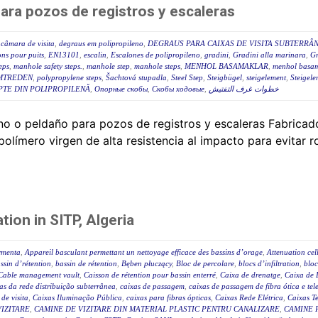
para pozos de registros y escaleras
câmara de visita
,
degraus em polipropileno
,
DEGRAUS PARA CAIXAS DE VISITA SUBTERRÂ
ns pour puits
,
EN13101
,
escalin
,
Escalones de polipropileno
,
gradini
,
Gradini alla marinara
,
Gr
eps
,
manhole safety steps.
,
manhole step
,
manhole steps
,
MENHOL BASAMAKLAR
,
menhol basam
MTREDEN
,
polypropylene steps
,
Šachtová stupadla
,
Steel Step
,
Steigbügel
,
steigelement
,
Steigele
PTE DIN POLIPROPILENĂ
,
Опорные скобы
,
Скобы ходовые
,
خطوات غرف التفتيش
o o peldaño para pozos de registros y escaleras Fabricad
límero virgen de alta resistencia al impacto para evitar ro
ion in SITP, Algeria
ormenta
,
Appareil basculant permettant un nettoyage efficace des bassins d’orage
,
Attenuation cel
ssin d’rétention
,
bassin de rétention
,
Bęben płuczący
,
Bloc de percolare
,
blocs d’infiltration
,
bloc
Cable management vault
,
Caisson de rétention pour bassin enterré
,
Caixa de drenatge
,
Caixa de 
as da rede distribuição subterrânea
,
caixas de passagem
,
caixas de passagem de fibra ótica e tel
 de visita
,
Caixas Iluminação Pública
,
caixas para fibras ópticas
,
Caixas Rede Elétrica
,
Caixas Te
IZITARE
,
CAMINE DE VIZITARE DIN MATERIAL PLASTIC PENTRU CANALIZARE
,
CAMINE 