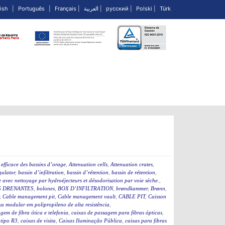
ish
|
Português
|
Français
|
العربية
|
русский
|
Polski
|
Türk
efficace des bassins d’orage
,
Attenuation cells
,
Attenuation crates
,
ulator
,
bassin d’infiltration
,
bassin d’rétention
,
bassin de rétention
,
 avec nettoyage par hydroéjecteurs et désodorisation par voie sèche.
,
 DRENANTES
,
bolones
,
BOX D’INFILTRATION
,
brøndkammer
,
Brønn
,
,
Cable management pit
,
Cable management vault
,
CABLE PIT
,
Caisson
a modular em polipropileno de alta resistência
,
gem de fibra ótica e telefonia
,
caixas de passagem para fibras ópticas
,
 tipo R3
,
caixas de visita
,
Caixas Iluminação Pública
,
caixas para fibras