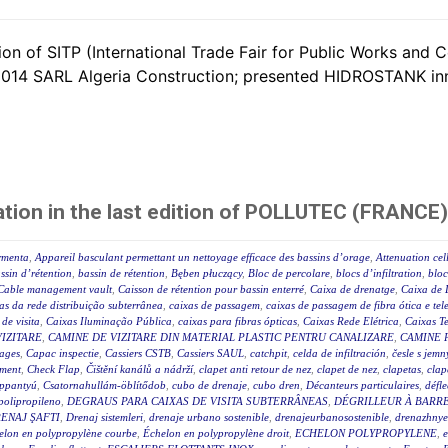
n of SITP (International Trade Fair for Public Works and C
 2014 SARL Algeria Construction; presented HIDROSTANK in
tion in the last edition of POLLUTEC (FRANCE)
ormenta
,
Appareil basculant permettant un nettoyage efficace des bassins d’orage
,
Attenuation cel
ssin d’rétention
,
bassin de rétention
,
Bęben płuczący
,
Bloc de percolare
,
blocs d’infiltration
,
bloc
Cable management vault
,
Caisson de rétention pour bassin enterré
,
Caixa de drenatge
,
Caixa de 
as da rede distribuição subterrânea
,
caixas de passagem
,
caixas de passagem de fibra ótica e tel
 de visita
,
Caixas Iluminação Pública
,
caixas para fibras ópticas
,
Caixas Rede Elétrica
,
Caixas Te
IZITARE
,
CAMINE DE VIZITARE DIN MATERIAL PLASTIC PENTRU CANALIZARE
,
CAMINE 
rages
,
Capac inspectie
,
Cassiers CSTB
,
Cassiers SAUL
,
catchpit
,
celda de infiltración
,
česle s jemn
ement
,
Check Flap
,
Čištění kanálů a nádrží
,
clapet anti retour de nez
,
clapet de nez
,
clapetas
,
clap
appantyú
,
Csatornahullám-öblítődob
,
cubo de drenaje
,
cubo dren
,
Décanteurs particulaires
,
défle
polipropileno
,
DEGRAUS PARA CAIXAS DE VISITA SUBTERRÂNEAS
,
DÉGRILLEUR À BARR
ENAJ ŞAFTI
,
Drenaj sistemleri
,
drenaje urbano sostenible
,
drenajeurbanosostenible
,
drenazhnye
elon en polypropylène courbe
,
Échelon en polypropylène droit
,
ECHELON POLYPROPYLENE
,
e