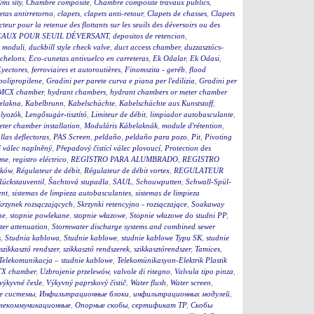
ými síty
,
Chambre composite
,
Chambre composite travaux publics
,
etas antirretorno
,
clapets
,
clapets anti-retour
,
Clapets de chasses
,
Clapets
cteur pour la retenue des flottants sur les seuils des déversoirs ou des
EAUX POUR SEUIL DÉVERSANT
,
depositos de retencion
,
 moduli
,
duckbill style check valve
,
duct access chamber
,
duzzasztócs-
chelons
,
Eco-cunetas antivuelco en carreteras
,
Ek Odalar
,
Ek Odasi
,
yectores
,
ferroviaires et autoroutières
,
Finomszita - geréb
,
flood
 polipropilene
,
Gradini per parete curva e piana per l'edilizia
,
Gradini per
MCX chamber
,
hydrant chambers
,
hydrant chambers or meter chamber
elakna
,
Kabelbrunn
,
Kabelschächte
,
Kabelschächte aus Kunststoff
,
ályozók
,
Lengősugár-tisztító
,
Limiteur de débit
,
limpiador autobasculante
,
eter chamber installation
,
Moduláris Kábelaknák
,
module d'rétention
,
llas deflectoras
,
PAS Screen
,
peldaño
,
peldaño para pozo
,
Pit
,
Pivoting
í válec naplněný
,
Přepadový čistící válec plovoucí
,
Protection des
eme
,
registro eléctrico
,
REGISTRO PARA ALUMBRADO
,
REGISTRO
ików
,
Régulateur de débit
,
Régulateur de débit vortex
,
REGULATEUR
Rückstauventil
,
Šachtová stupadla
,
SAUL
,
Schouwputten
,
Schwall-Spül-
ent
,
sistemas de limpieza autobasculantes
,
sistemas de limpieza
krzynek rozsączających
,
Skrzynki retencyjno - rozsączające
,
Soakaway
ne
,
stopnie powlekane
,
stopnie włazowe
,
Stopnie włazowe do studni PP
,
er attenuation
,
Stormwater discharge systems and combined sewer
s
,
Studnia kablowa
,
Studnie kablowe
,
studnie kablowe Typu SK
,
studnie
szikkasztó rendszer
,
szikkasztó rendszerek
,
szikkasztórendszer
,
Tamices
,
Telekomunikacja – studnie kablowe
,
Telekomünikasyon-Elektrik Plastik
X chamber
,
Uzbrojenie przelewów
,
valvole di ritegno
,
Valvula tipo pinza
,
výkyvné česle
,
Výkyvný paprskový čistič
,
Water flush
,
Water screen
,
е системы
,
Инфильтрационные блоки
,
инфильтрационных модулей
,
елекоммуникационные
,
Опорные скобы
,
сертификат ТР
,
Скобы