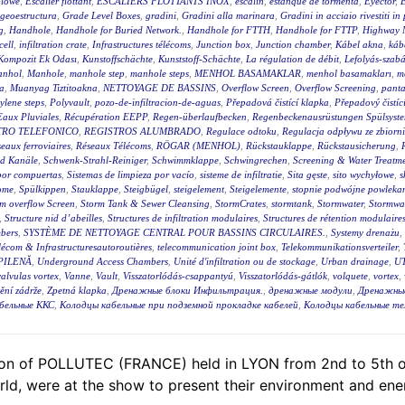
blowe
,
Escalier flottant
,
ESCALIERS FLOTTANTS INOX
,
escalin
,
estanque de tormenta
,
Eyector
,
E
geoestructura
,
Grade Level Boxes
,
gradini
,
Gradini alla marinara
,
Gradini in acciaio rivestiti in
g
,
Handhole
,
Handhole for Buried Network.
,
Handhole for FTTH
,
Handhole for FTTP
,
Highway 
cell
,
infiltration crate
,
Infrastructures télécoms
,
Junction box
,
Junction chamber
,
Kábel akna
,
káb
Kompozit Ek Odası
,
Kunstoffschächte
,
Kunststoff-Schächte
,
La régulation de débit
,
Lefolyás-szab
nhol
,
Manhole
,
manhole step
,
manhole steps
,
MENHOL BASAMAKLAR
,
menhol basamakları
,
m
a
,
Muanyag Tiztitoakna
,
NETTOYAGE DE BASSINS
,
Overflow Screen
,
Overflow Screening
,
panta
ylene steps
,
Polyvault
,
pozo-de-infiltracion-de-aguas
,
Přepadová čistící klapka
,
Přepadový čistíc
Eaux Pluviales
,
Récupération EEPP
,
Regen-überlaufbecken
,
Regenbeckenausrüstungen Spülsyst
TRO TELEFONICO
,
REGISTROS ALUMBRADO
,
Regulace odtoku
,
Regulacja odpływu ze zbiorn
eaux ferroviaires
,
Réseaux Télécoms
,
RÖGAR (MENHOL)
,
Rückstauklappe
,
Rückstausicherung
,
nd Kanäle
,
Schwenk-Strahl-Reiniger
,
Schwimmklappe
,
Schwingrechen
,
Screening & Water Treatm
 por compuertas
,
Sistemas de limpieza por vacío
,
sisteme de infiltratie
,
Sita gęste
,
sito wychyłowe
,
s
ome
,
Spülkippen
,
Stauklappe
,
Steigbügel
,
steigelement
,
Steigelemente
,
stopnie podwójne powleka
m overflow Screen
,
Storm Tank & Sewer Cleansing
,
StormCrates
,
stormtank
,
Stormwater
,
Stormwat
,
Structure nid d’abeilles
,
Structures de infiltration modulaires
,
Structures de rétention modulaire
bers
,
SYSTÈME DE NETTOYAGE CENTRAL POUR BASSINS CIRCULAIRES.
,
Systemy drenażu
,
lécom & Infrastructuresautoroutières
,
telecommunication joint box
,
Telekommunikationsverteiler
,
PILENĂ
,
Underground Access Chambers
,
Unité d'infiltration ou de stockage
,
Urban drainage
,
UT
valvulas vortex
,
Vanne
,
Vault
,
Visszatorlódás-csappantyú
,
Visszatorlódás-gátlók
,
volquete
,
vortex
,
tění zádrže
,
Zpetná klapka
,
Дренажные блоки Инфильтрация.
,
дренажные модули
,
Дренажны
бельные ККС
,
Колодцы кабельные при подземной прокладке кабелей
,
Колодцы кабельные т
on of POLLUTEC (FRANCE) held in LYON from 2nd to 5th of
d, were at the show to present their environment and energy