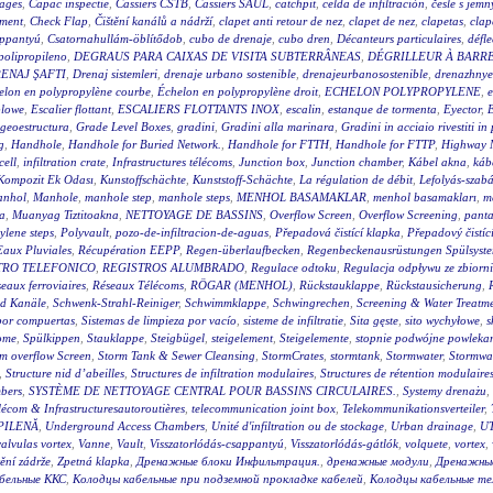
rages
,
Capac inspectie
,
Cassiers CSTB
,
Cassiers SAUL
,
catchpit
,
celda de infiltración
,
česle s jemn
ement
,
Check Flap
,
Čištění kanálů a nádrží
,
clapet anti retour de nez
,
clapet de nez
,
clapetas
,
clap
appantyú
,
Csatornahullám-öblítődob
,
cubo de drenaje
,
cubo dren
,
Décanteurs particulaires
,
défle
polipropileno
,
DEGRAUS PARA CAIXAS DE VISITA SUBTERRÂNEAS
,
DÉGRILLEUR À BARR
ENAJ ŞAFTI
,
Drenaj sistemleri
,
drenaje urbano sostenible
,
drenajeurbanosostenible
,
drenazhnye
elon en polypropylène courbe
,
Échelon en polypropylène droit
,
ECHELON POLYPROPYLENE
,
e
blowe
,
Escalier flottant
,
ESCALIERS FLOTTANTS INOX
,
escalin
,
estanque de tormenta
,
Eyector
,
E
geoestructura
,
Grade Level Boxes
,
gradini
,
Gradini alla marinara
,
Gradini in acciaio rivestiti in
g
,
Handhole
,
Handhole for Buried Network.
,
Handhole for FTTH
,
Handhole for FTTP
,
Highway 
cell
,
infiltration crate
,
Infrastructures télécoms
,
Junction box
,
Junction chamber
,
Kábel akna
,
káb
Kompozit Ek Odası
,
Kunstoffschächte
,
Kunststoff-Schächte
,
La régulation de débit
,
Lefolyás-szab
nhol
,
Manhole
,
manhole step
,
manhole steps
,
MENHOL BASAMAKLAR
,
menhol basamakları
,
m
a
,
Muanyag Tiztitoakna
,
NETTOYAGE DE BASSINS
,
Overflow Screen
,
Overflow Screening
,
panta
ylene steps
,
Polyvault
,
pozo-de-infiltracion-de-aguas
,
Přepadová čistící klapka
,
Přepadový čistíc
Eaux Pluviales
,
Récupération EEPP
,
Regen-überlaufbecken
,
Regenbeckenausrüstungen Spülsyst
TRO TELEFONICO
,
REGISTROS ALUMBRADO
,
Regulace odtoku
,
Regulacja odpływu ze zbiorn
eaux ferroviaires
,
Réseaux Télécoms
,
RÖGAR (MENHOL)
,
Rückstauklappe
,
Rückstausicherung
,
nd Kanäle
,
Schwenk-Strahl-Reiniger
,
Schwimmklappe
,
Schwingrechen
,
Screening & Water Treatm
 por compuertas
,
Sistemas de limpieza por vacío
,
sisteme de infiltratie
,
Sita gęste
,
sito wychyłowe
,
s
ome
,
Spülkippen
,
Stauklappe
,
Steigbügel
,
steigelement
,
Steigelemente
,
stopnie podwójne powleka
m overflow Screen
,
Storm Tank & Sewer Cleansing
,
StormCrates
,
stormtank
,
Stormwater
,
Stormwat
,
Structure nid d’abeilles
,
Structures de infiltration modulaires
,
Structures de rétention modulaire
bers
,
SYSTÈME DE NETTOYAGE CENTRAL POUR BASSINS CIRCULAIRES.
,
Systemy drenażu
,
lécom & Infrastructuresautoroutières
,
telecommunication joint box
,
Telekommunikationsverteiler
,
PILENĂ
,
Underground Access Chambers
,
Unité d'infiltration ou de stockage
,
Urban drainage
,
UT
valvulas vortex
,
Vanne
,
Vault
,
Visszatorlódás-csappantyú
,
Visszatorlódás-gátlók
,
volquete
,
vortex
,
tění zádrže
,
Zpetná klapka
,
Дренажные блоки Инфильтрация.
,
дренажные модули
,
Дренажны
бельные ККС
,
Колодцы кабельные при подземной прокладке кабелей
,
Колодцы кабельные т