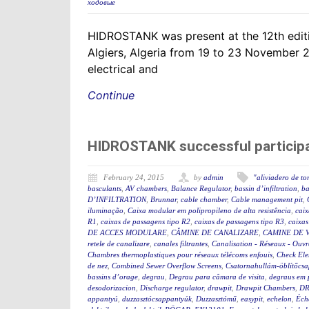
ходовые
HIDROSTANK was present at the 12th editio
Algiers, Algeria from 19 to 23 November
electrical and
Continue
HIDROSTANK successful participa
February 24, 2015
by
admin
"aliviadero de t
basculants
,
AV chambers
,
Balance Regulator
,
bassin d’infiltration
,
ba
D’INFILTRATION
,
Brunnar
,
cable chamber
,
Cable management pit
,
iluminação
,
Caixa modular em polipropileno de alta resistência
,
caix
R1
,
caixas de passagens tipo R2
,
caixas de passagens tipo R3
,
caixas
DE ACCES MODULARE
,
CĂMINE DE CANALIZARE
,
CAMINE DE V
retele de canalizare
,
canales filtrantes
,
Canalisation - Réseaux - Ouv
Chambres thermoplastiques pour réseaux télécoms enfouis
,
Check El
de nez
,
Combined Sewer Overflow Screens
,
Csatornahullám-öblítőcs
bassins d’orage
,
degrau
,
Degrau para câmara de visita
,
degraus em 
desodorizacion
,
Discharge regulator
,
drawpit
,
Drawpit Chambers
,
DR
appantyú
,
duzzasztócsappantyúk
,
Duzzasztómű
,
easypit
,
echelon
,
Éch