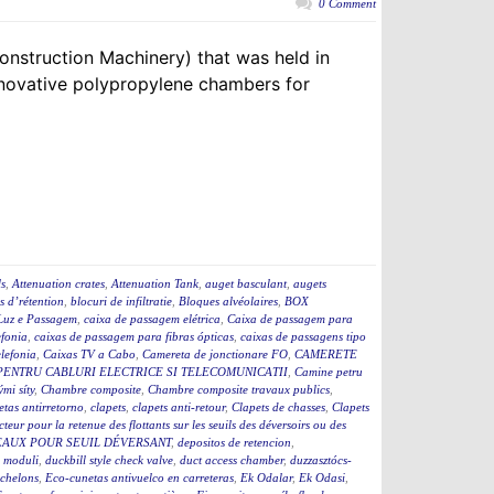
0 Comment
onstruction Machinery) that was held in
novative polypropylene chambers for
ls
,
Attenuation crates
,
Attenuation Tank
,
auget basculant
,
augets
s d’rétention
,
blocuri de infiltratie
,
Bloques alvéolaires
,
BOX
Luz e Passagem
,
caixa de passagem elétrica
,
Caixa de passagem para
efonia
,
caixas de passagem para fibras ópticas
,
caixas de passagens tipo
lefonia
,
Caixas TV a Cabo
,
Camereta de jonctionare FO
,
CAMERETE
PENTRU CABLURI ELECTRICE SI TELECOMUNICATII
,
Camine petru
ými síty
,
Chambre composite
,
Chambre composite travaux publics
,
etas antirretorno
,
clapets
,
clapets anti-retour
,
Clapets de chasses
,
Clapets
cteur pour la retenue des flottants sur les seuils des déversoirs ou des
EAUX POUR SEUIL DÉVERSANT
,
depositos de retencion
,
 moduli
,
duckbill style check valve
,
duct access chamber
,
duzzasztócs-
chelons
,
Eco-cunetas antivuelco en carreteras
,
Ek Odalar
,
Ek Odasi
,