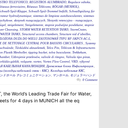
STRO TELEFONICO
,
REGISTROS ALUMBRADO
,
Regulace odtoku
,
éseaux ferroviaires
,
Réseaux Télécoms
,
RÖGAR (MENHOL)
,
Schwall-Spül-Klappe
,
Schwall-Spül-Trommel befüllt
,
Schwallspülung für
rateur hydrodynamique
,
sistemas de limpieza autobasculantes
,
sistemas
wychyłowe
,
skrzynek rozsączających
,
Skrzynki retencyjno - rozsączające
,
bügel
,
steigelement
,
Steigelemente
,
stopnie podwójne powlekane
,
stopnie
wer Cleansing
,
STORM WATER RETENTION TANKS
,
StormCrates
,
WATER TANKS
,
Structural access chambers
,
Structure nid d’abeilles
,
ZŁOŻONA DUŻA DO WIELU ZASTOSOWAŃ TYPU RF-SKPCV-AC-L
,
E DE NETTOYAGE CENTRAL POUR BASSINS CIRCULAIRES.
,
Systemy
auchwände
,
Távközlési aknaelemek
,
Telco Pits
,
Télécom & Infrastructures
n Plastik Menholler
,
tipping bucket
,
tolva basculante
,
Trekkekum
,
hamber
,
Uzbrojenie przelewów
,
valvole di ritegno
,
Valvula tipo pinza
,
torlódás-gátlók
,
volquete
,
vortex
,
Vortex Flow Control
,
VRD
,
výkyvné
Я КАБЕЛЬНАЯ КАНАЛИЗАЦИЯ
,
Дренажные блоки Инфильтрация.
,
ы (колодцы кабельной связи - ККС)
,
Колодцы кабельные ККС
,
ンドホール テレコミュニケーション
,
マンホール
,
モジュラーハンド
0 Comment
 the World’s Leading Trade Fair for Water,
ets for 4 days in MUNICH all the eq