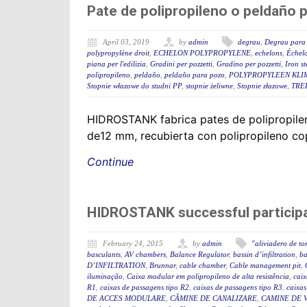
Pate de polipropileno o peldaño 
April 03, 2019
by
admin
degrau
,
Degrau para 
polypropylène droit
,
ECHELON POLYPROPYLENE
,
echelons
,
Échelo
piana per l'edilizia
,
Gradini per pozzetti
,
Gradino per pozzetti
,
Iron st
polipropileno
,
peldaño
,
peldaño para pozo
,
POLYPROPYLEEN KLI
Stopnie włazowe do studni PP
,
stopnie żeliwne
,
Stopnie złazowe
,
TRE
HIDROSTANK fabrica pates de polipropilen
de12 mm, recubierta con polipropileno copo
Continue
HIDROSTANK successful participat
February 24, 2015
by
admin
"aliviadero de t
basculants
,
AV chambers
,
Balance Regulator
,
bassin d’infiltration
,
ba
D’INFILTRATION
,
Brunnar
,
cable chamber
,
Cable management pit
,
iluminação
,
Caixa modular em polipropileno de alta resistência
,
caix
R1
,
caixas de passagens tipo R2
,
caixas de passagens tipo R3
,
caixas
DE ACCES MODULARE
,
CĂMINE DE CANALIZARE
,
CAMINE DE V