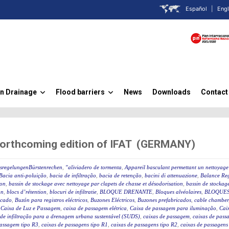
Español
|
Engl
n Drainage
Flood barriers
News
Downloads
Contact
»
»
forthcoming edition of IFAT (GERMANY)
ssregelungenBürstenrechen
,
"aliviadero de tormenta
,
Appareil basculant permettant un nettoyage 
Bacia anti-poluição
,
bacia de infiltração
,
bacia de retenção
,
bacini di attenuazione
,
Balance Reg
ion
,
bassin de stockage avec nettoyage par clapets de chasse et désodorisation
,
bassin de stockage
on
,
blocs d’rétention
,
blocuri de infiltratie
,
BLOQUE DRENANTE
,
Bloques alvéolaires
,
BLOQUES
icado
,
Buzón para registros eléctricos
,
Buzones Eléctricos
,
Buzones prefabricados
,
cable chamber
,
Caixa de Luz e Passagem
,
caixa de passagem elétrica
,
Caixa de passagem para iluminação
,
Caix
 de infiltração para a drenagem urbana sustentável (SUDS)
,
caixas de passagem
,
caixas de passa
passagem tipo R3
,
caixas de passagens tipo R1
,
caixas de passagens tipo R2
,
caixas de passagens