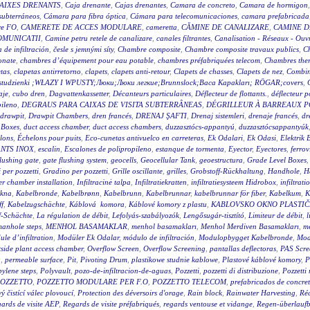
AIXES DRENANTS
,
Caja drenante
,
Cajas drenantes
,
Camara de concreto
,
Camara de hormigon
subterráneos
,
Cámara para fibra óptica
,
Cámara para telecomunicaciones
,
camara prefabricada
re FO
,
CAMERETE DE ACCES MODULARE
,
cameretta
,
CĂMINE DE CANALIZARE
,
CAMINE D
OMUNICATII
,
Camine petru retele de canalizare
,
canales filtrantes
,
Canalisation - Réseaux - Ouv
a de infiltración
,
česle s jemnými síty
,
Chambre composite
,
Chambre composite travaux publics
,
C
onate
,
chambres d’équipement pour eau potable
,
chambres préfabriquées telecom
,
Chambres ther
tas
,
clapetas antirretorno
,
clapets
,
clapets anti-retour
,
Clapets de chasses
,
Clapets de nez
,
Combin
wy studzienki ;WŁAZY I WPUSTY;Люки;Люки легкие;Brunnslock;Baca Kapakları; RÖGAR;covers
,
aje
,
cubo dren
,
Dagvattenkassetter
,
Décanteurs particulaires
,
Déflecteur de flottants.
,
déflecteur p
pileno
,
DEGRAUS PARA CAIXAS DE VISITA SUBTERRÂNEAS
,
DÉGRILLEUR À BARREAUX P
drawpit
,
Drawpit Chambers
,
dren francés
,
DRENAJ ŞAFTI
,
Drenaj sistemleri
,
drenaje francés
,
dr
 Boxes
,
duct access chamber
,
duct access chambers
,
duzzasztócs-appantyú
,
duzzasztócsappantyúk
lons
,
Échelons pour puits
,
Eco-cunetas antivuelco en carreteras
,
Ek Odalari
,
Ek Odasi
,
Elektrik 
NTS INOX
,
escalin
,
Escalones de polipropileno
,
estanque de tormenta
,
Eyector
,
Eyectores
,
ferrov
flushing gate
,
gate flushing system
,
geocells
,
Geocellular Tank
,
geoestructura
,
Grade Level Boxes
 per pozzetti
,
Gradino per pozzetti
,
Grille oscillante
,
grilles
,
Grobstoff-Rückhaltung
,
Handhole
,
H
r chamber installation
,
Infiltracinė talpa
,
Infiltratiekratten
,
infiltratiesysteem Hidrobox
,
infiltrati
akna
,
Kabelbronde
,
Kabelbrønn
,
Kabelbrunn
,
Kabelbrunnar
,
kabelbrunnar för fiber
,
Kabelkum
,
K
ff
,
Kabelzugschächte
,
Káblová komora
,
Káblové komory z plastu
,
KABLOVSKO OKNO PLASTI
f-Schächte
,
La régulation de débit
,
Lefolyás-szabályozók
,
Lengősugár-tisztító
,
Limiteur de débit
,
l
anhole steps
,
MENHOL BASAMAKLAR
,
menhol basamakları
,
Menhol Merdiven Basamakları
,
me
le d’infiltration
,
Modüler Ek Odalar
,
módulo de infiltración
,
Modulopbygget Kabelbronde
,
Mod
side plant access chamber
,
Overflow Screen
,
Overflow Screening
,
pantallas deflectoras
,
PAS Scre
g
,
permeable surface
,
Pit
,
Pivoting Drum
,
plastikowe studnie kablowe
,
Plastové káblové komory
,
P
ylene steps
,
Polyvault
,
pozo-de-infiltracion-de-aguas
,
Pozzetti
,
pozzetti di distribuzione
,
Pozzetti
OZZETTO
,
POZZETTO MODULARE PER F.O
,
POZZETTO TELECOM
,
prefabricados de concre
 čistící válec plovoucí
,
Protection des déversoirs d'orage
,
Rain block
,
Rainwater Harvesting
,
Réc
ards de visite AEP
,
Regards de visite préfabriqués
,
regards ventouse et vidange
,
Regen-überlauf