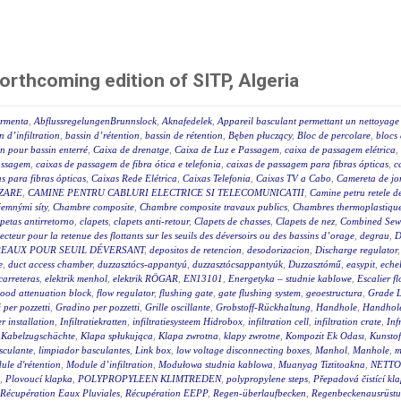
orthcoming edition of SITP, Algeria
ormenta
,
AbflussregelungenBrunnslock
,
Aknafedelek
,
Appareil basculant permettant un nettoyage 
n d’infiltration
,
bassin d’rétention
,
bassin de rétention
,
Bęben płuczący
,
Bloc de percolare
,
blocs 
on pour bassin enterré
,
Caixa de drenatge
,
Caixa de Luz e Passagem
,
caixa de passagem elétrica
,
assagem
,
caixas de passagem de fibra ótica e telefonia
,
caixas de passagem para fibras ópticas
,
c
s para fibras ópticas
,
Caixas Rede Elétrica
,
Caixas Telefonia
,
Caixas TV a Cabo
,
Camereta de jo
IZARE
,
CAMINE PENTRU CABLURI ELECTRICE SI TELECOMUNICATII
,
Camine petru retele d
 jemnými síty
,
Chambre composite
,
Chambre composite travaux publics
,
Chambres thermoplastique
petas antirretorno
,
clapets
,
clapets anti-retour
,
Clapets de chasses
,
Clapets de nez
,
Combined Sewe
lecteur pour la retenue des flottants sur les seuils des déversoirs ou des bassins d’orage
,
degrau
,
D
REAUX POUR SEUIL DÉVERSANT
,
depositos de retencion
,
desodorizacion
,
Discharge regulator
e
,
duct access chamber
,
duzzasztócs-appantyú
,
duzzasztócsappantyúk
,
Duzzasztómű
,
easypit
,
eche
carreteras
,
elektrik menhol
,
elektrik RÖGAR
,
EN13101
,
Energetyka – studnie kablowe
,
Escalier fl
lood attenuation block
,
flow regulator
,
flushing gate
,
gate flushing system
,
geoestructura
,
Grade L
 per pozzetti
,
Gradino per pozzetti
,
Grille oscillante
,
Grobstoff-Rückhaltung
,
Handhole
,
Handhole
 installation
,
Infiltratiekratten
,
infiltratiesysteem Hidrobox
,
infiltration cell
,
infiltration crate
,
Inf
,
Kabelzugschächte
,
Klapa spłukująca
,
Klapa zwrotna
,
klapy zwrotne
,
Kompozit Ek Odası
,
Kunstof
sculante
,
limpiador basculantes
,
Link box
,
low voltage disconnecting boxes
,
Manhol
,
Manhole
,
m
ule d'rétention
,
Module d’infiltration
,
Modułowa studnia kablowa
,
Muanyag Tiztitoakna
,
NETTO
,
Plovoucí klapka
,
POLYPROPYLEEN KLIMTREDEN
,
polypropylene steps
,
Přepadová čistící kl
Récupération Eaux Pluviales
,
Récupération EEPP
,
Regen-überlaufbecken
,
Regenbeckenausrüstu