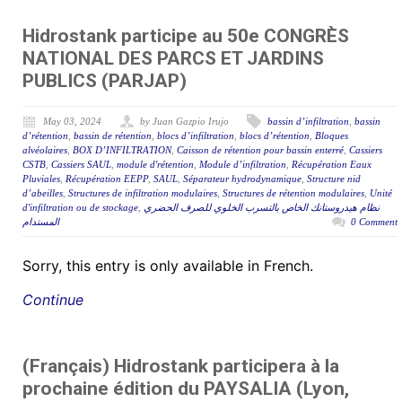
Hidrostank participe au 50e CONGRÈS
NATIONAL DES PARCS ET JARDINS
PUBLICS (PARJAP)
May 03, 2024
by Juan Gazpio Irujo
bassin d’infiltration
,
bassin
d’rétention
,
bassin de rétention
,
blocs d’infiltration
,
blocs d’rétention
,
Bloques
alvéolaires
,
BOX D’INFILTRATION
,
Caisson de rétention pour bassin enterré
,
Cassiers
CSTB
,
Cassiers SAUL
,
module d'rétention
,
Module d’infiltration
,
Récupération Eaux
Pluviales
,
Récupération EEPP
,
SAUL
,
Séparateur hydrodynamique
,
Structure nid
d’abeilles
,
Structures de infiltration modulaires
,
Structures de rétention modulaires
,
Unité
d'infiltration ou de stockage
,
نظام هيدروستانك الخاص بالتسرب الخلوي للصرف الحضري
المستدام
0 Comment
Sorry, this entry is only available in French.
Continue
(Français) Hidrostank participera à la
prochaine édition du PAYSALIA (Lyon,