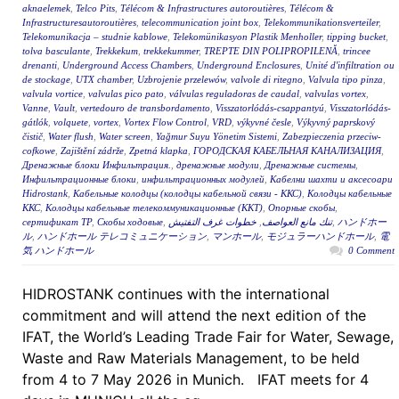
aknaelemek
,
Telco Pits
,
Télécom & Infrastructures autoroutières
,
Télécom &
Infrastructuresautoroutières
,
telecommunication joint box
,
Telekommunikationsverteiler
,
Telekomunikacja – studnie kablowe
,
Telekomünikasyon Plastik Menholler
,
tipping bucket
,
tolva basculante
,
Trekkekum
,
trekkekummer
,
TREPTE DIN POLIPROPILENĂ
,
trincee
drenanti
,
Underground Access Chambers
,
Underground Enclosures
,
Unité d'infiltration ou
de stockage
,
UTX chamber
,
Uzbrojenie przelewów
,
valvole di ritegno
,
Valvula tipo pinza
,
valvula vortice
,
valvulas pico pato
,
válvulas reguladoras de caudal
,
valvulas vortex
,
Vanne
,
Vault
,
vertedouro de transbordamento
,
Visszatorlódás-csappantyú
,
Visszatorlódás-
gátlók
,
volquete
,
vortex
,
Vortex Flow Control
,
VRD
,
výkyvné česle
,
Výkyvný paprskový
čistič
,
Water flush
,
Water screen
,
Yağmur Suyu Yönetim Sistemi
,
Zabezpieczenia przeciw-
cofkowe
,
Zajištění zádrže
,
Zpetná klapka
,
ГОРОДСКАЯ КАБЕЛЬНАЯ КАНАЛИЗАЦИЯ
,
Дренажные блоки Инфильтрация.
,
дренажные модули
,
Дренажные системы
,
Инфильтрационные блоки
,
инфильтрационных модулей
,
Кабелни шахти и аксесоари
Hidrostank
,
Кабельные колодцы (колодцы кабельной связи - ККС)
,
Колодцы кабельные
ККС
,
Колодцы кабельные телекоммуникационные (ККТ)
,
Опорные скобы
,
сертификат ТР
,
Скобы ходовые
,
خطوات غرف التفتيش
,
تنك مانع العواصف
,
ハンドホー
ル
,
ハンドホール テレコミュニケーション
,
マンホール
,
モジュラーハンドホール
,
電
気 ハンドホール
0 Comment
HIDROSTANK continues with the international
commitment and will attend the next edition of the
IFAT, the World’s Leading Trade Fair for Water, Sewage,
Waste and Raw Materials Management, to be held
from 4 to 7 May 2026 in Munich. IFAT meets for 4