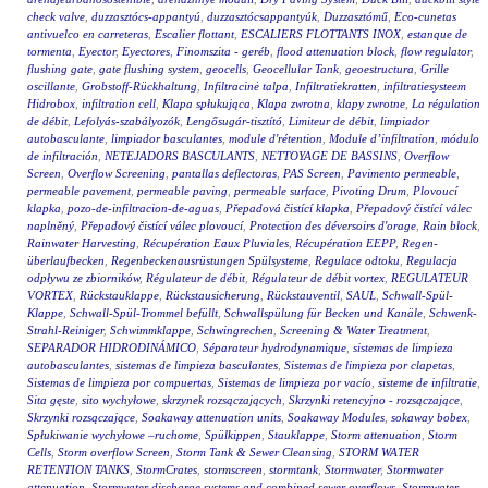
check valve
,
duzzasztócs-appantyú
,
duzzasztócsappantyúk
,
Duzzasztómű
,
Eco-cunetas
antivuelco en carreteras
,
Escalier flottant
,
ESCALIERS FLOTTANTS INOX
,
estanque de
tormenta
,
Eyector
,
Eyectores
,
Finomszita - geréb
,
flood attenuation block
,
flow regulator
,
flushing gate
,
gate flushing system
,
geocells
,
Geocellular Tank
,
geoestructura
,
Grille
oscillante
,
Grobstoff-Rückhaltung
,
Infiltracinė talpa
,
Infiltratiekratten
,
infiltratiesysteem
Hidrobox
,
infiltration cell
,
Klapa spłukująca
,
Klapa zwrotna
,
klapy zwrotne
,
La régulation
de débit
,
Lefolyás-szabályozók
,
Lengősugár-tisztító
,
Limiteur de débit
,
limpiador
autobasculante
,
limpiador basculantes
,
module d'rétention
,
Module d’infiltration
,
módulo
de infiltración
,
NETEJADORS BASCULANTS
,
NETTOYAGE DE BASSINS
,
Overflow
Screen
,
Overflow Screening
,
pantallas deflectoras
,
PAS Screen
,
Pavimento permeable
,
permeable pavement
,
permeable paving
,
permeable surface
,
Pivoting Drum
,
Plovoucí
klapka
,
pozo-de-infiltracion-de-aguas
,
Přepadová čistící klapka
,
Přepadový čistící válec
naplněný
,
Přepadový čistící válec plovoucí
,
Protection des déversoirs d'orage
,
Rain block
,
Rainwater Harvesting
,
Récupération Eaux Pluviales
,
Récupération EEPP
,
Regen-
überlaufbecken
,
Regenbeckenausrüstungen Spülsysteme
,
Regulace odtoku
,
Regulacja
odpływu ze zbiorników
,
Régulateur de débit
,
Régulateur de débit vortex
,
REGULATEUR
VORTEX
,
Rückstauklappe
,
Rückstausicherung
,
Rückstauventil
,
SAUL
,
Schwall-Spül-
Klappe
,
Schwall-Spül-Trommel befüllt
,
Schwallspülung für Becken und Kanäle
,
Schwenk-
Strahl-Reiniger
,
Schwimmklappe
,
Schwingrechen
,
Screening & Water Treatment
,
SEPARADOR HIDRODINÁMICO
,
Séparateur hydrodynamique
,
sistemas de limpieza
autobasculantes
,
sistemas de limpieza basculantes
,
Sistemas de limpieza por clapetas
,
Sistemas de limpieza por compuertas
,
Sistemas de limpieza por vacío
,
sisteme de infiltratie
,
Sita gęste
,
sito wychyłowe
,
skrzynek rozsączających
,
Skrzynki retencyjno - rozsączające
,
Skrzynki rozsączające
,
Soakaway attenuation units
,
Soakaway Modules
,
sokaway bobex
,
Spłukiwanie wychyłowe –ruchome
,
Spülkippen
,
Stauklappe
,
Storm attenuation
,
Storm
Cells
,
Storm overflow Screen
,
Storm Tank & Sewer Cleansing
,
STORM WATER
RETENTION TANKS
,
StormCrates
,
stormscreen
,
stormtank
,
Stormwater
,
Stormwater
attenuation
,
Stormwater discharge systems and combined sewer overflows
,
Stormwater