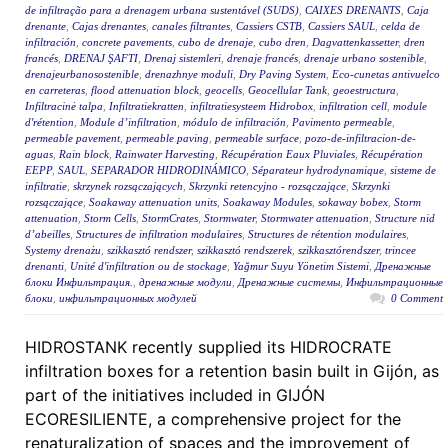
de infiltração para a drenagem urbana sustentável (SUDS)
,
CAIXES DRENANTS
,
Caja
drenante
,
Cajas drenantes
,
canales filtrantes
,
Cassiers CSTB
,
Cassiers SAUL
,
celda de
infiltración
,
concrete pavements
,
cubo de drenaje
,
cubo dren
,
Dagvattenkassetter
,
dren
francés
,
DRENAJ ŞAFTI
,
Drenaj sistemleri
,
drenaje francés
,
drenaje urbano sostenible
,
drenajeurbanosostenible
,
drenazhnye moduli
,
Dry Paving System
,
Eco-cunetas antivuelco
en carreteras
,
flood attenuation block
,
geocells
,
Geocellular Tank
,
geoestructura
,
Infiltracinė talpa
,
Infiltratiekratten
,
infiltratiesysteem Hidrobox
,
infiltration cell
,
module
d'rétention
,
Module d’infiltration
,
módulo de infiltración
,
Pavimento permeable
,
permeable pavement
,
permeable paving
,
permeable surface
,
pozo-de-infiltracion-de-
aguas
,
Rain block
,
Rainwater Harvesting
,
Récupération Eaux Pluviales
,
Récupération
EEPP
,
SAUL
,
SEPARADOR HIDRODINÁMICO
,
Séparateur hydrodynamique
,
sisteme de
infiltratie
,
skrzynek rozsączających
,
Skrzynki retencyjno - rozsączające
,
Skrzynki
rozsączające
,
Soakaway attenuation units
,
Soakaway Modules
,
sokaway bobex
,
Storm
attenuation
,
Storm Cells
,
StormCrates
,
Stormwater
,
Stormwater attenuation
,
Structure nid
d’abeilles
,
Structures de infiltration modulaires
,
Structures de rétention modulaires
,
Systemy drenażu
,
szikkasztó rendszer
,
szikkasztó rendszerek
,
szikkasztórendszer
,
trincee
drenanti
,
Unité d'infiltration ou de stockage
,
Yağmur Suyu Yönetim Sistemi
,
Дренажные
блоки Инфильтрация.
,
дренажные модули
,
Дренажные системы
,
Инфильтрационные
блоки
,
инфильтрационных модулей
0 Comment
HIDROSTANK recently supplied its HIDROCRATE
infiltration boxes for a retention basin built in Gijón, as
part of the initiatives included in GIJÓN
ECORESILIENTE, a comprehensive project for the
renaturalization of spaces and the improvement of