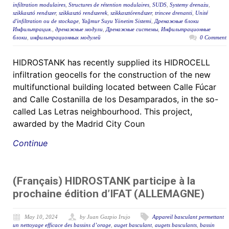
infiltration modulaires
,
Structures de rétention modulaires
,
SUDS
,
Systemy drenażu
,
szikkasztó rendszer
,
szikkasztó rendszerek
,
szikkasztórendszer
,
trincee drenanti
,
Unité
d'infiltration ou de stockage
,
Yağmur Suyu Yönetim Sistemi
,
Дренажные блоки
Инфильтрация.
,
дренажные модули
,
Дренажные системы
,
Инфильтрационные
блоки
,
инфильтрационных модулей
0 Comment
HIDROSTANK has recently supplied its HIDROCELL
infiltration geocells for the construction of the new
multifunctional building located between Calle Fúcar
and Calle Costanilla de los Desamparados, in the so-
called Las Letras neighbourhood. This project,
awarded by the Madrid City Coun
Continue
(Français) HIDROSTANK participe à la
prochaine édition d’IFAT (ALLEMAGNE)
May 10, 2024
by Juan Gazpio Irujo
Appareil basculant permettant
un nettoyage efficace des bassins d’orage
,
auget basculant
,
augets basculants
,
bassin