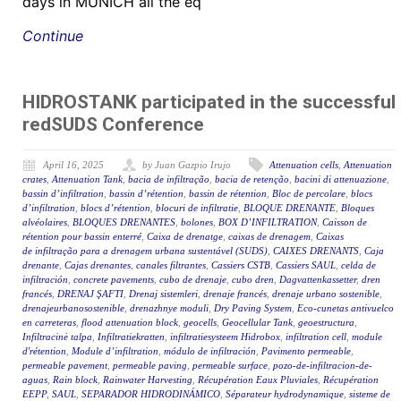
days in MUNICH all the eq
Continue
HIDROSTANK participated in the successful
redSUDS Conference
April 16, 2025
by Juan Gazpio Irujo
Attenuation cells
,
Attenuation
crates
,
Attenuation Tank
,
bacia de infiltração
,
bacia de retenção
,
bacini di attenuazione
,
bassin d’infiltration
,
bassin d’rétention
,
bassin de rétention
,
Bloc de percolare
,
blocs
d’infiltration
,
blocs d’rétention
,
blocuri de infiltratie
,
BLOQUE DRENANTE
,
Bloques
alvéolaires
,
BLOQUES DRENANTES
,
bolones
,
BOX D’INFILTRATION
,
Caisson de
rétention pour bassin enterré
,
Caixa de drenatge
,
caixas de drenagem
,
Caixas
de infiltração para a drenagem urbana sustentável (SUDS)
,
CAIXES DRENANTS
,
Caja
drenante
,
Cajas drenantes
,
canales filtrantes
,
Cassiers CSTB
,
Cassiers SAUL
,
celda de
infiltración
,
concrete pavements
,
cubo de drenaje
,
cubo dren
,
Dagvattenkassetter
,
dren
francés
,
DRENAJ ŞAFTI
,
Drenaj sistemleri
,
drenaje francés
,
drenaje urbano sostenible
,
drenajeurbanosostenible
,
drenazhnye moduli
,
Dry Paving System
,
Eco-cunetas antivuelco
en carreteras
,
flood attenuation block
,
geocells
,
Geocellular Tank
,
geoestructura
,
Infiltracinė talpa
,
Infiltratiekratten
,
infiltratiesysteem Hidrobox
,
infiltration cell
,
module
d'rétention
,
Module d’infiltration
,
módulo de infiltración
,
Pavimento permeable
,
permeable pavement
,
permeable paving
,
permeable surface
,
pozo-de-infiltracion-de-
aguas
,
Rain block
,
Rainwater Harvesting
,
Récupération Eaux Pluviales
,
Récupération
EEPP
,
SAUL
,
SEPARADOR HIDRODINÁMICO
,
Séparateur hydrodynamique
,
sisteme de