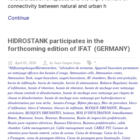
connectivity between natural and urban h
Continue
HIDROSTANK participates in the
forthcoming edition of IFAT (GERMANY)
April 02, 2026
by Juan Gazpio Irujo
"
,
"AbflussregelungenBürstenrechen
,
"aliviadero de tormenta
,
Appareil basculant permettant
un nettoyage efficace des bassins d’orage
,
Attenuation cells
,
Attenuation crates
,
Attenuation Tank
,
auget basculant
,
augets basculants
,
AV chambers
,
Bacia anti-poluição
,
bacia de infiltração
,
bacia de retenção
,
bacini di attenuazione
,
Balance Regulator
,
bassin
d’infiltration
,
bassin d’rétention
,
bassin de rétention
,
bassin de stockage avec nettoyage
par chasse centrale et désodorisation
,
bassin de stockage avec nettoyage par clapets de
chasse et désodorisation
,
bassin de stockage avec nettoyage par hydroéjecteurs et
désodorisation par voie sèche.
,
bassins d'orage
,
Bęben płuczący
,
Bloc de percolare
,
blocs
d’infiltration
,
blocs d’rétention
,
blocuri de infiltratie
,
BLOQUE DRENANTE
,
Bloques
alvéolaires
,
BLOQUES DRENANTES
,
bolones
,
BOX D’INFILTRATION
,
brøndkammer
,
Brønn
,
Brønnene
,
brunn
,
Brunnar
,
Brunnarna
,
Buzón de inspección prefabricado
,
Buzón para registros eléctricos
,
Buzones Eléctricos
,
Buzones prefabricados
,
cable
chamber
,
Cable management pit
,
Cable management vault
,
CABLE PIT
,
Caisson de
rétention pour bassin enterré
,
caixa de acesso
,
Caixa de drenatge
,
Caixa de Luz
e Passagem
,
caixa de passagem elétrica
,
Caixa de passagem para iluminação
,
Caixa