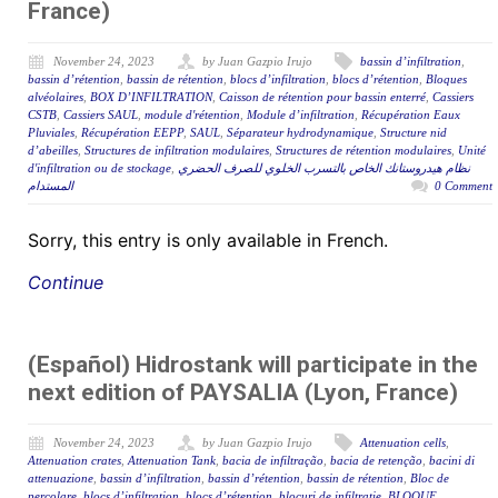
France)
November 24, 2023
by Juan Gazpio Irujo
bassin d’infiltration
,
bassin d’rétention
,
bassin de rétention
,
blocs d’infiltration
,
blocs d’rétention
,
Bloques
alvéolaires
,
BOX D’INFILTRATION
,
Caisson de rétention pour bassin enterré
,
Cassiers
CSTB
,
Cassiers SAUL
,
module d'rétention
,
Module d’infiltration
,
Récupération Eaux
Pluviales
,
Récupération EEPP
,
SAUL
,
Séparateur hydrodynamique
,
Structure nid
d’abeilles
,
Structures de infiltration modulaires
,
Structures de rétention modulaires
,
Unité
d'infiltration ou de stockage
,
نظام هيدروستانك الخاص بالتسرب الخلوي للصرف الحضري
المستدام
0 Comment
Sorry, this entry is only available in French.
Continue
(Español) Hidrostank will participate in the
next edition of PAYSALIA (Lyon, France)
November 24, 2023
by Juan Gazpio Irujo
Attenuation cells
,
Attenuation crates
,
Attenuation Tank
,
bacia de infiltração
,
bacia de retenção
,
bacini di
attenuazione
,
bassin d’infiltration
,
bassin d’rétention
,
bassin de rétention
,
Bloc de
percolare
,
blocs d’infiltration
,
blocs d’rétention
,
blocuri de infiltratie
,
BLOQUE