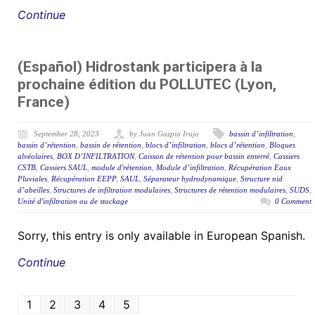
Continue
(Español) Hidrostank participera à la
prochaine édition du POLLUTEC (Lyon,
France)
September 28, 2023
by Juan Gazpio Irujo
bassin d’infiltration
,
bassin d’rétention
,
bassin de rétention
,
blocs d’infiltration
,
blocs d’rétention
,
Bloques
alvéolaires
,
BOX D’INFILTRATION
,
Caisson de rétention pour bassin enterré
,
Cassiers
CSTB
,
Cassiers SAUL
,
module d'rétention
,
Module d’infiltration
,
Récupération Eaux
Pluviales
,
Récupération EEPP
,
SAUL
,
Séparateur hydrodynamique
,
Structure nid
d’abeilles
,
Structures de infiltration modulaires
,
Structures de rétention modulaires
,
SUDS
,
Unité d'infiltration ou de stockage
0 Comment
Sorry, this entry is only available in European Spanish.
Continue
1
2
3
4
5