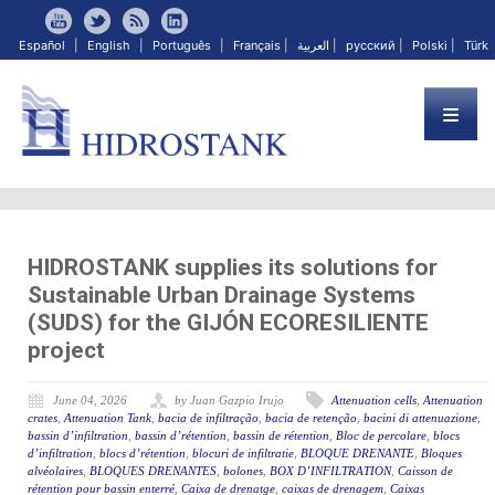
Español
|
English
|
Português
|
Français
|
العربية
|
русский
|
Polski
|
Türk
HIDROSTANK supplies its solutions for
Sustainable Urban Drainage Systems
(SUDS) for the GIJÓN ECORESILIENTE
project
June 04, 2026
by Juan Gazpio Irujo
Attenuation cells
,
Attenuation
crates
,
Attenuation Tank
,
bacia de infiltração
,
bacia de retenção
,
bacini di attenuazione
,
bassin d’infiltration
,
bassin d’rétention
,
bassin de rétention
,
Bloc de percolare
,
blocs
d’infiltration
,
blocs d’rétention
,
blocuri de infiltratie
,
BLOQUE DRENANTE
,
Bloques
alvéolaires
,
BLOQUES DRENANTES
,
bolones
,
BOX D’INFILTRATION
,
Caisson de
rétention pour bassin enterré
,
Caixa de drenatge
,
caixas de drenagem
,
Caixas