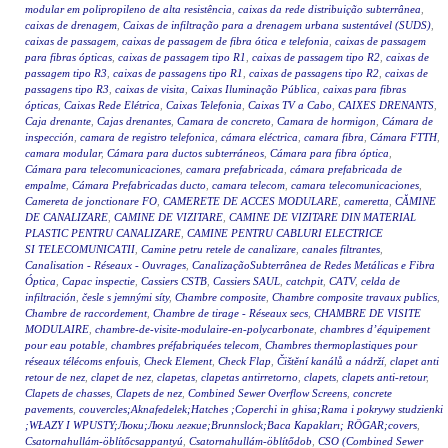
modular em polipropileno de alta resistência
,
caixas da rede distribuição subterrânea
,
caixas de drenagem
,
Caixas de infiltração para a drenagem urbana sustentável (SUDS)
,
caixas de passagem
,
caixas de passagem de fibra ótica e telefonia
,
caixas de passagem
para fibras ópticas
,
caixas de passagem tipo R1
,
caixas de passagem tipo R2
,
caixas de
passagem tipo R3
,
caixas de passagens tipo R1
,
caixas de passagens tipo R2
,
caixas de
passagens tipo R3
,
caixas de visita
,
Caixas Iluminação Pública
,
caixas para fibras
ópticas
,
Caixas Rede Elétrica
,
Caixas Telefonia
,
Caixas TV a Cabo
,
CAIXES DRENANTS
,
Caja drenante
,
Cajas drenantes
,
Camara de concreto
,
Camara de hormigon
,
Cámara de
inspección
,
camara de registro telefonica
,
cámara eléctrica
,
camara fibra
,
Cámara FTTH
,
camara modular
,
Cámara para ductos subterráneos
,
Cámara para fibra óptica
,
Cámara para telecomunicaciones
,
camara prefabricada
,
cámara prefabricada de
empalme
,
Cámara Prefabricadas ducto
,
camara telecom
,
camara telecomunicaciones
,
Camereta de jonctionare FO
,
CAMERETE DE ACCES MODULARE
,
cameretta
,
CĂMINE
DE CANALIZARE
,
CAMINE DE VIZITARE
,
CAMINE DE VIZITARE DIN MATERIAL
PLASTIC PENTRU CANALIZARE
,
CAMINE PENTRU CABLURI ELECTRICE
SI TELECOMUNICATII
,
Camine petru retele de canalizare
,
canales filtrantes
,
Canalisation - Réseaux - Ouvrages
,
CanalizaçãoSubterrânea de Redes Metálicas e Fibra
Óptica
,
Capac inspectie
,
Cassiers CSTB
,
Cassiers SAUL
,
catchpit
,
CATV
,
celda de
infiltración
,
česle s jemnými síty
,
Chambre composite
,
Chambre composite travaux publics
,
Chambre de raccordement
,
Chambre de tirage - Réseaux secs
,
CHAMBRE DE VISITE
MODULAIRE
,
chambre-de-visite-modulaire-en-polycarbonate
,
chambres d’équipement
pour eau potable
,
chambres préfabriquées telecom
,
Chambres thermoplastiques pour
réseaux télécoms enfouis
,
Check Element
,
Check Flap
,
Čištění kanálů a nádrží
,
clapet anti
retour de nez
,
clapet de nez
,
clapetas
,
clapetas antirretorno
,
clapets
,
clapets anti-retour
,
Clapets de chasses
,
Clapets de nez
,
Combined Sewer Overflow Screens
,
concrete
pavements
,
couvercles;Aknafedelek;Hatches ;Coperchi in ghisa;Rama i pokrywy studzienki
;WŁAZY I WPUSTY;Люки;Люки легкие;Brunnslock;Baca Kapakları; RÖGAR;covers
,
Csatornahullám-öblítőcsappantyú
,
Csatornahullám-öblítődob
,
CSO (Combined Sewer