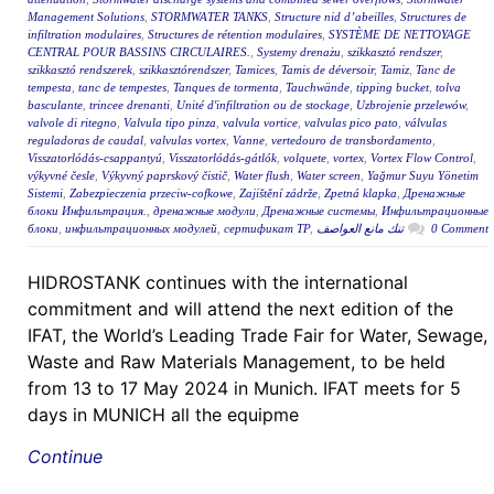
Management Solutions
,
STORMWATER TANKS
,
Structure nid d’abeilles
,
Structures de
infiltration modulaires
,
Structures de rétention modulaires
,
SYSTÈME DE NETTOYAGE
CENTRAL POUR BASSINS CIRCULAIRES.
,
Systemy drenażu
,
szikkasztó rendszer
,
szikkasztó rendszerek
,
szikkasztórendszer
,
Tamices
,
Tamis de déversoir
,
Tamiz
,
Tanc de
tempesta
,
tanc de tempestes
,
Tanques de tormenta
,
Tauchwände
,
tipping bucket
,
tolva
basculante
,
trincee drenanti
,
Unité d'infiltration ou de stockage
,
Uzbrojenie przelewów
,
valvole di ritegno
,
Valvula tipo pinza
,
valvula vortice
,
valvulas pico pato
,
válvulas
reguladoras de caudal
,
valvulas vortex
,
Vanne
,
vertedouro de transbordamento
,
Visszatorlódás-csappantyú
,
Visszatorlódás-gátlók
,
volquete
,
vortex
,
Vortex Flow Control
,
výkyvné česle
,
Výkyvný paprskový čistič
,
Water flush
,
Water screen
,
Yağmur Suyu Yönetim
Sistemi
,
Zabezpieczenia przeciw-cofkowe
,
Zajištění zádrže
,
Zpetná klapka
,
Дренажные
блоки Инфильтрация.
,
дренажные модули
,
Дренажные системы
,
Инфильтрационные
блоки
,
инфильтрационных модулей
,
сертификат ТР
,
تنك مانع العواصف
0 Comment
HIDROSTANK continues with the international
commitment and will attend the next edition of the
IFAT, the World’s Leading Trade Fair for Water, Sewage,
Waste and Raw Materials Management, to be held
from 13 to 17 May 2024 in Munich. IFAT meets for 5
days in MUNICH all the equipme
Continue