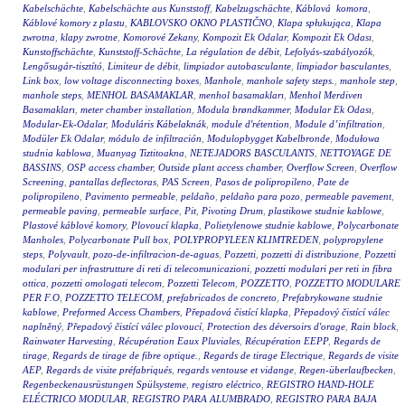
Kabelschächte
,
Kabelschächte aus Kunststoff
,
Kabelzugschächte
,
Káblová komora
,
Káblové komory z plastu
,
KABLOVSKO OKNO PLASTIČNO
,
Klapa spłukująca
,
Klapa
zwrotna
,
klapy zwrotne
,
Komorové Zekany
,
Kompozit Ek Odalar
,
Kompozit Ek Odası
,
Kunstoffschächte
,
Kunststoff-Schächte
,
La régulation de débit
,
Lefolyás-szabályozók
,
Lengősugár-tisztító
,
Limiteur de débit
,
limpiador autobasculante
,
limpiador basculantes
,
Link box
,
low voltage disconnecting boxes
,
Manhole
,
manhole safety steps.
,
manhole step
,
manhole steps
,
MENHOL BASAMAKLAR
,
menhol basamakları
,
Menhol Merdiven
Basamakları
,
meter chamber installation
,
Modula brøndkammer
,
Modular Ek Odası
,
Modular-Ek-Odalar
,
Moduláris Kábelaknák
,
module d'rétention
,
Module d’infiltration
,
Modüler Ek Odalar
,
módulo de infiltración
,
Modulopbygget Kabelbronde
,
Modułowa
studnia kablowa
,
Muanyag Tiztitoakna
,
NETEJADORS BASCULANTS
,
NETTOYAGE DE
BASSINS
,
OSP access chamber
,
Outside plant access chamber
,
Overflow Screen
,
Overflow
Screening
,
pantallas deflectoras
,
PAS Screen
,
Pasos de polipropileno
,
Pate de
polipropileno
,
Pavimento permeable
,
peldaño
,
peldaño para pozo
,
permeable pavement
,
permeable paving
,
permeable surface
,
Pit
,
Pivoting Drum
,
plastikowe studnie kablowe
,
Plastové káblové komory
,
Plovoucí klapka
,
Polietylenowe studnie kablowe
,
Polycarbonate
Manholes
,
Polycarbonate Pull box
,
POLYPROPYLEEN KLIMTREDEN
,
polypropylene
steps
,
Polyvault
,
pozo-de-infiltracion-de-aguas
,
Pozzetti
,
pozzetti di distribuzione
,
Pozzetti
modulari per infrastrutture di reti di telecomunicazioni
,
pozzetti modulari per reti in fibra
ottica
,
pozzetti omologati telecom
,
Pozzetti Telecom
,
POZZETTO
,
POZZETTO MODULARE
PER F.O
,
POZZETTO TELECOM
,
prefabricados de concreto
,
Prefabrykowane studnie
kablowe
,
Preformed Access Chambers
,
Přepadová čistící klapka
,
Přepadový čistící válec
naplněný
,
Přepadový čistící válec plovoucí
,
Protection des déversoirs d'orage
,
Rain block
,
Rainwater Harvesting
,
Récupération Eaux Pluviales
,
Récupération EEPP
,
Regards de
tirage
,
Regards de tirage de fibre optique.
,
Regards de tirage Electrique
,
Regards de visite
AEP
,
Regards de visite préfabriqués
,
regards ventouse et vidange
,
Regen-überlaufbecken
,
Regenbeckenausrüstungen Spülsysteme
,
registro eléctrico
,
REGISTRO HAND-HOLE
ELÉCTRICO MODULAR
,
REGISTRO PARA ALUMBRADO
,
REGISTRO PARA BAJA