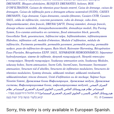
DRENANTE
,
Bloques alvéolaires
,
BLOQUES DRENANTES
,
bolones
,
BOX
D’INFILTRATION
,
Caisson de rétention pour bassin enterré
,
Caixa de drenatge
,
caixas de
drenagem
,
Caixas de infiltração para a drenagem urbana sustentável (SUDS)
,
CAIXES
DRENANTS
,
Caja drenante
,
Cajas drenantes
,
canales filtrantes
,
Cassiers CSTB
,
Cassiers
SAUL
,
celda de infiltración
,
concrete pavements
,
cubo de drenaje
,
cubo dren
,
Dagvattenkassetter
,
dren francés
,
DRENAJ ŞAFTI
,
Drenaj sistemleri
,
drenaje francés
,
drenaje urbano sostenible
,
drenajeurbanosostenible
,
drenazhnye moduli
,
Dry Paving
System
,
Eco-cunetas antivuelco en carreteras
,
flood attenuation block
,
geocells
,
Geocellular Tank
,
geoestructura
,
Infiltracinė talpa
,
Infiltratiekratten
,
infiltratiesysteem
Hidrobox
,
infiltration cell
,
module d'rétention
,
Module d’infiltration
,
módulo de
infiltración
,
Pavimento permeable
,
permeable pavement
,
permeable paving
,
permeable
surface
,
pozo-de-infiltracion-de-aguas
,
Rain block
,
Rainwater Harvesting
,
Récupération
Eaux Pluviales
,
Récupération EEPP
,
SAUL
,
SEPARADOR HIDRODINÁMICO
,
Séparateur
hydrodynamique
,
sisteme de infiltratie
,
skrzynek rozsączających
,
Skrzynki retencyjno
- rozsączające
,
Skrzynki rozsączające
,
Soakaway attenuation units
,
Soakaway Modules
,
sokaway bobex
,
Storm attenuation
,
Storm Cells
,
StormCrates
,
Stormwater
,
Stormwater
attenuation
,
Structure nid d’abeilles
,
Structures de infiltration modulaires
,
Structures de
rétention modulaires
,
Systemy drenażu
,
szikkasztó rendszer
,
szikkasztó rendszerek
,
szikkasztórendszer
,
trincee drenanti
,
Unité d'infiltration ou de stockage
,
Yağmur Suyu
Yönetim Sistemi
,
Дренажные блоки Инфильтрация.
,
дренажные модули
,
Дренажные
системы
,
Инфильтрационные блоки
,
инфильтрационных модулей
,
الصرف الصحي
نظام
,
نظام هيدروستانك الخاص بالتسرب الخلوي للصرف الحضري المستدام
,
المستدام
هيدروستانك الخاص بالتسرب الخلوي للصرف الحضري المستدامבורות חלחול הידרוסטנק ספרד -
יבואן בלעדי מנשה ברוך ושות בעמ
0 Comment
Sorry, this entry is only available in European Spanish.