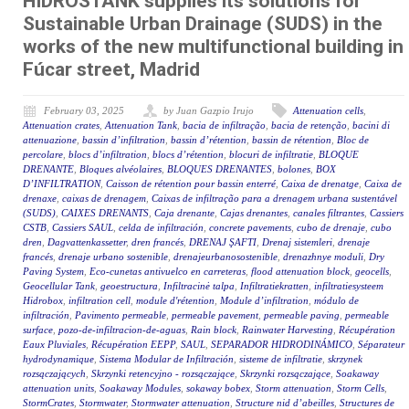
HIDROSTANK supplies its solutions for
Sustainable Urban Drainage (SUDS) in the
works of the new multifunctional building in
Fúcar street, Madrid
February 03, 2025
by Juan Gazpio Irujo
Attenuation cells
,
Attenuation crates
,
Attenuation Tank
,
bacia de infiltração
,
bacia de retenção
,
bacini di
attenuazione
,
bassin d’infiltration
,
bassin d’rétention
,
bassin de rétention
,
Bloc de
percolare
,
blocs d’infiltration
,
blocs d’rétention
,
blocuri de infiltratie
,
BLOQUE
DRENANTE
,
Bloques alvéolaires
,
BLOQUES DRENANTES
,
bolones
,
BOX
D’INFILTRATION
,
Caisson de rétention pour bassin enterré
,
Caixa de drenatge
,
Caixa de
drenaxe
,
caixas de drenagem
,
Caixas de infiltração para a drenagem urbana sustentável
(SUDS)
,
CAIXES DRENANTS
,
Caja drenante
,
Cajas drenantes
,
canales filtrantes
,
Cassiers
CSTB
,
Cassiers SAUL
,
celda de infiltración
,
concrete pavements
,
cubo de drenaje
,
cubo
dren
,
Dagvattenkassetter
,
dren francés
,
DRENAJ ŞAFTI
,
Drenaj sistemleri
,
drenaje
francés
,
drenaje urbano sostenible
,
drenajeurbanosostenible
,
drenazhnye moduli
,
Dry
Paving System
,
Eco-cunetas antivuelco en carreteras
,
flood attenuation block
,
geocells
,
Geocellular Tank
,
geoestructura
,
Infiltracinė talpa
,
Infiltratiekratten
,
infiltratiesysteem
Hidrobox
,
infiltration cell
,
module d'rétention
,
Module d’infiltration
,
módulo de
infiltración
,
Pavimento permeable
,
permeable pavement
,
permeable paving
,
permeable
surface
,
pozo-de-infiltracion-de-aguas
,
Rain block
,
Rainwater Harvesting
,
Récupération
Eaux Pluviales
,
Récupération EEPP
,
SAUL
,
SEPARADOR HIDRODINÁMICO
,
Séparateur
hydrodynamique
,
Sistema Modular de Infiltración
,
sisteme de infiltratie
,
skrzynek
rozsączających
,
Skrzynki retencyjno - rozsączające
,
Skrzynki rozsączające
,
Soakaway
attenuation units
,
Soakaway Modules
,
sokaway bobex
,
Storm attenuation
,
Storm Cells
,
StormCrates
,
Stormwater
,
Stormwater attenuation
,
Structure nid d’abeilles
,
Structures de