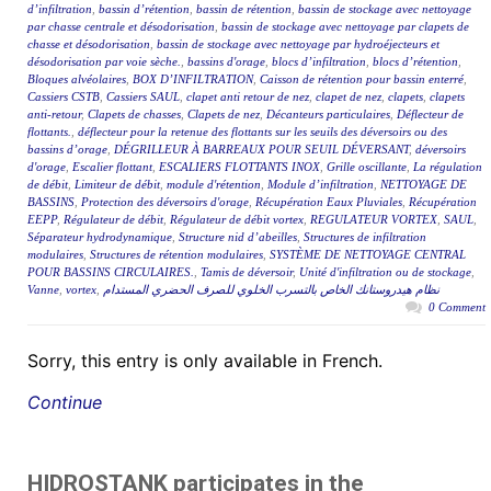
d’infiltration
,
bassin d’rétention
,
bassin de rétention
,
bassin de stockage avec nettoyage
par chasse centrale et désodorisation
,
bassin de stockage avec nettoyage par clapets de
chasse et désodorisation
,
bassin de stockage avec nettoyage par hydroéjecteurs et
désodorisation par voie sèche.
,
bassins d'orage
,
blocs d’infiltration
,
blocs d’rétention
,
Bloques alvéolaires
,
BOX D’INFILTRATION
,
Caisson de rétention pour bassin enterré
,
Cassiers CSTB
,
Cassiers SAUL
,
clapet anti retour de nez
,
clapet de nez
,
clapets
,
clapets
anti-retour
,
Clapets de chasses
,
Clapets de nez
,
Décanteurs particulaires
,
Déflecteur de
flottants.
,
déflecteur pour la retenue des flottants sur les seuils des déversoirs ou des
bassins d’orage
,
DÉGRILLEUR À BARREAUX POUR SEUIL DÉVERSANT
,
déversoirs
d'orage
,
Escalier flottant
,
ESCALIERS FLOTTANTS INOX
,
Grille oscillante
,
La régulation
de débit
,
Limiteur de débit
,
module d'rétention
,
Module d’infiltration
,
NETTOYAGE DE
BASSINS
,
Protection des déversoirs d'orage
,
Récupération Eaux Pluviales
,
Récupération
EEPP
,
Régulateur de débit
,
Régulateur de débit vortex
,
REGULATEUR VORTEX
,
SAUL
,
Séparateur hydrodynamique
,
Structure nid d’abeilles
,
Structures de infiltration
modulaires
,
Structures de rétention modulaires
,
SYSTÈME DE NETTOYAGE CENTRAL
POUR BASSINS CIRCULAIRES.
,
Tamis de déversoir
,
Unité d'infiltration ou de stockage
,
Vanne
,
vortex
,
نظام هيدروستانك الخاص بالتسرب الخلوي للصرف الحضري المستدام
0 Comment
Sorry, this entry is only available in French.
Continue
HIDROSTANK participates in the