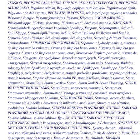
TENSION
,
REGISTRO PARA MEDIA TENSION
,
REGISTRO TELEFONICO
,
REGISTROS
ALUMBRADO
,
Regulace odtoku
,
Regulacja odpływu ze zbiorników
,
Régulateur de débit
,
Régulateur de débit vortex
,
REGULATEUR VORTEX
,
reinforced polypropylene manholes
,
Réseaux d'énergie
,
Réseaux ferroviaires
,
Réseaux Télécoms
,
RÖGAR (MENHOL)
,
Rückstauklappe
,
Rückstausicherung
,
Rückstauventil
,
Šachtová stupadla
,
ŠAHT
,
SAUL
,
Schachtabdeckungen;Šachtové kanalizační poklopy;Tampons
,
Schouwputten
,
Schwall-
Spül-Klappe
,
Schwall-Spül-Trommel befüllt
,
Schwallspülung für Becken und Kanäle
,
Schwenk-Strahl-Reiniger
,
Schwimmklappe
,
Schwingrechen
,
Screening & Water Treatment
,
Seksjonsbrønn
,
SEPARADOR HIDRODINÁMICO
,
Séparateur hydrodynamique
,
sistemas
de limpieza autobasculantes
,
sistemas de limpieza basculantes
,
Sistemas de limpieza por
clapetas
,
Sistemas de limpieza por compuertas
,
Sistemas de limpieza por vacío
,
sisteme de
infiltratie
,
Sita gęste
,
sito wychyłowe
,
skrzynek rozsączających
,
Skrzynki retencyjno
- rozsączające
,
Skrzynki rozsączające
,
Soakaway attenuation units
,
Soakaway Modules
,
sokaway bobex
,
Spłukiwanie wychyłowe –ruchome
,
Spülkippen
,
Stauklappe
,
Steel Step
,
Steigbügel
,
steigelement
,
Steigelemente
,
stopnie podwójne powlekane
,
stopnie powlekane
,
stopnie włazowe
,
Stopnie włazowe do studni PP
,
stopnie żeliwne
,
Stopnie złazowe
,
Storm
attenuation
,
Storm Cells
,
Storm overflow Screen
,
Storm Tank & Sewer Cleansing
,
STORM
WATER RETENTION TANKS
,
StormCrates
,
stormscreen
,
stormtank
,
Stormwater
,
Stormwater attenuation
,
Stormwater discharge systems and combined sewer overflows
,
Stormwater Management Solutions
,
STORMWATER TANKS
,
Structural access chambers
,
Structure nid d’abeilles
,
Structures de infiltration modulaires
,
Structures de rétention
modulaires
,
Studnia kablowa
,
STUDNIA KABLOWA PLASTIKOWA
,
STUDNIA KABLOWA
PLASTIKOWA ZŁOŻONA DUŻA DO WIELU ZASTOSOWAŃ TYPU RF-SKPCV-AC-L
,
Studnie kablowe
,
studnie kablowe Typu SK
,
STUDNIE KABLOWE Z TWORZYWA
SZTUCZNEGO
,
Studnie kana|tzacyjne
,
studnie kanalizacyjne
,
SV chambers
,
SYSTÈME DE
NETTOYAGE CENTRAL POUR BASSINS CIRCULAIRES.
,
Systemy drenażu
,
szikkasztó
rendszer
,
szikkasztó rendszerek
,
szikkasztórendszer
,
Tamices
,
Tamis de déversoir
,
Tamiz
,
Tanc
de tempesta
,
tanc de tempestes
,
Tanques de tormenta
,
Tauchwände
,
Távközlési