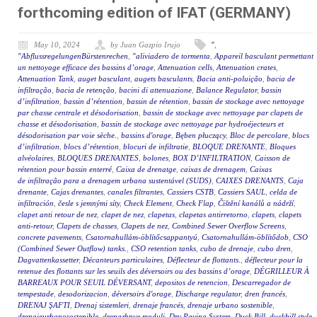
forthcoming edition of IFAT (GERMANY)
May 10, 2024
by Juan Gazpio Irujo
"
,
"AbflussregelungenBürstenrechen
,
"aliviadero de tormenta
,
Appareil basculant permettant
un nettoyage efficace des bassins d’orage
,
Attenuation cells
,
Attenuation crates
,
Attenuation Tank
,
auget basculant
,
augets basculants
,
Bacia anti-poluição
,
bacia de
infiltração
,
bacia de retenção
,
bacini di attenuazione
,
Balance Regulator
,
bassin
d’infiltration
,
bassin d’rétention
,
bassin de rétention
,
bassin de stockage avec nettoyage
par chasse centrale et désodorisation
,
bassin de stockage avec nettoyage par clapets de
chasse et désodorisation
,
bassin de stockage avec nettoyage par hydroéjecteurs et
désodorisation par voie sèche.
,
bassins d'orage
,
Bęben płuczący
,
Bloc de percolare
,
blocs
d’infiltration
,
blocs d’rétention
,
blocuri de infiltratie
,
BLOQUE DRENANTE
,
Bloques
alvéolaires
,
BLOQUES DRENANTES
,
bolones
,
BOX D’INFILTRATION
,
Caisson de
rétention pour bassin enterré
,
Caixa de drenatge
,
caixas de drenagem
,
Caixas
de infiltração para a drenagem urbana sustentável (SUDS)
,
CAIXES DRENANTS
,
Caja
drenante
,
Cajas drenantes
,
canales filtrantes
,
Cassiers CSTB
,
Cassiers SAUL
,
celda de
infiltración
,
česle s jemnými síty
,
Check Element
,
Check Flap
,
Čištění kanálů a nádrží
,
clapet anti retour de nez
,
clapet de nez
,
clapetas
,
clapetas antirretorno
,
clapets
,
clapets
anti-retour
,
Clapets de chasses
,
Clapets de nez
,
Combined Sewer Overflow Screens
,
concrete pavements
,
Csatornahullám-öblítőcsappantyú
,
Csatornahullám-öblítődob
,
CSO
(Combined Sewer Outflow) tanks.
,
CSO retention tanks
,
cubo de drenaje
,
cubo dren
,
Dagvattenkassetter
,
Décanteurs particulaires
,
Déflecteur de flottants.
,
déflecteur pour la
retenue des flottants sur les seuils des déversoirs ou des bassins d’orage
,
DÉGRILLEUR À
BARREAUX POUR SEUIL DÉVERSANT
,
depositos de retencion
,
Descarregador de
tempestade
,
desodorizacion
,
déversoirs d'orage
,
Discharge regulator
,
dren francés
,
DRENAJ ŞAFTI
,
Drenaj sistemleri
,
drenaje francés
,
drenaje urbano sostenible
,
drenajeurbanosostenible
,
drenazhnye moduli
,
Dry Paving System
,
Duck Bill
,
duckbill style