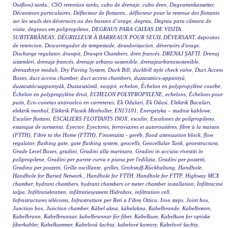
Outflow) tanks.
,
CSO retention tanks
,
cubo de drenaje
,
cubo dren
,
Dagvattenkassetter
,
Décanteurs particulaires
,
Déflecteur de flottants.
,
déflecteur pour la retenue des flottants
sur les seuils des déversoirs ou des bassins d’orage
,
degrau
,
Degrau para câmara de
visita
,
degraus em polipropileno
,
DEGRAUS PARA CAIXAS DE VISITA
SUBTERRÂNEAS
,
DÉGRILLEUR À BARREAUX POUR SEUIL DÉVERSANT
,
depositos
de retencion
,
Descarregador de tempestade
,
desodorizacion
,
déversoirs d'orage
,
Discharge regulator
,
drawpit
,
Drawpit Chambers
,
dren francés
,
DRENAJ ŞAFTI
,
Drenaj
sistemleri
,
drenaje francés
,
drenaje urbano sostenible
,
drenajeurbanosostenible
,
drenazhnye moduli
,
Dry Paving System
,
Duck Bill
,
duckbill style check valve
,
Duct Access
Boxes
,
duct access chamber
,
duct access chambers
,
duzzasztócs-appantyú
,
duzzasztócsappantyúk
,
Duzzasztómű
,
easypit
,
echelon
,
Échelon en polypropylène courbe
,
Échelon en polypropylène droit
,
ECHELON POLYPROPYLENE
,
echelons
,
Échelons pour
puits
,
Eco-cunetas antivuelco en carreteras
,
Ek Odalari
,
Ek Odasi
,
Elektrik Bacaları
,
elektrik menhol
,
Elektrik Plastik Menholler
,
EN13101
,
Energetyka – studnie kablowe
,
Escalier flottant
,
ESCALIERS FLOTTANTS INOX
,
escalin
,
Escalones de polipropileno
,
estanque de tormenta
,
Eyector
,
Eyectores
,
ferroviaires et autoroutières
,
fibre à la maison
(FTTH)
,
Fibre to the Home (FTTH)
,
Finomszita - geréb
,
flood attenuation block
,
flow
regulator
,
flushing gate
,
gate flushing system
,
geocells
,
Geocellular Tank
,
geoestructura
,
Grade Level Boxes
,
gradini
,
Gradini alla marinara
,
Gradini in acciaio rivestiti in
polipropilene
,
Gradini per parete curva e piana per l'edilizia
,
Gradini per pozzetti
,
Gradino per pozzetti
,
Grille oscillante
,
grilles
,
Grobstoff-Rückhaltung
,
Handhole
,
Handhole for Buried Network.
,
Handhole for FTTH
,
Handhole for FTTP
,
Highway MCX
chamber
,
hydrant chambers
,
hydrant chambers or meter chamber installation
,
Infiltracinė
talpa
,
Infiltratiekratten
,
infiltratiesysteem Hidrobox
,
infiltration cell
,
Infrastructures télécoms
,
Infrastrutture per Reti a Fibra Ottica
,
Iron steps
,
Joint box
,
Junction box
,
Junction chamber
,
Kábel akna
,
kábelakna
,
Kabelbronde
,
Kabelbrønn
,
Kabelbrunn
,
Kabelbrunnar
,
kabelbrunnar för fiber
,
Kabelkum
,
Kabelkum for optiske
fiberkabler
,
Kabelkummer
,
Kabelová šachta
,
kabelové komory
,
Kabelové šachty
,