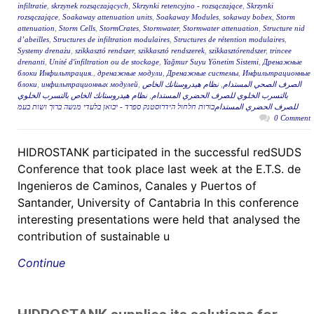
infiltratie
,
skrzynek rozsączających
,
Skrzynki retencyjno - rozsączające
,
Skrzynki
rozsączające
,
Soakaway attenuation units
,
Soakaway Modules
,
sokaway bobex
,
Storm
attenuation
,
Storm Cells
,
StormCrates
,
Stormwater
,
Stormwater attenuation
,
Structure nid
d’abeilles
,
Structures de infiltration modulaires
,
Structures de rétention modulaires
,
Systemy drenażu
,
szikkasztó rendszer
,
szikkasztó rendszerek
,
szikkasztórendszer
,
trincee
drenanti
,
Unité d'infiltration ou de stockage
,
Yağmur Suyu Yönetim Sistemi
,
Дренажные
блоки Инфильтрация.
,
дренажные модули
,
Дренажные системы
,
Инфильтрационные
блоки
,
инфильтрационных модулей
,
نظام هيدروستانك الخاص
,
الصرف الصحي المستدام
نظام هيدروستانك الخاص بالتسرب الخلوي
,
بالتسرب الخلوي للصرف الحضري المستدام
للصرف الحضري المستدامבורות חלחול הידרוסטנק ספרד - יבואן בלעדי מנשה ברוך ושות בעמ
0 Comment
HIDROSTANK participated in the successful redSUDS
Conference that took place last week at the E.T.S. de
Ingenieros de Caminos, Canales y Puertos of
Santander, University of Cantabria In this conference
interesting presentations were held that analysed the
contribution of sustainable u
Continue