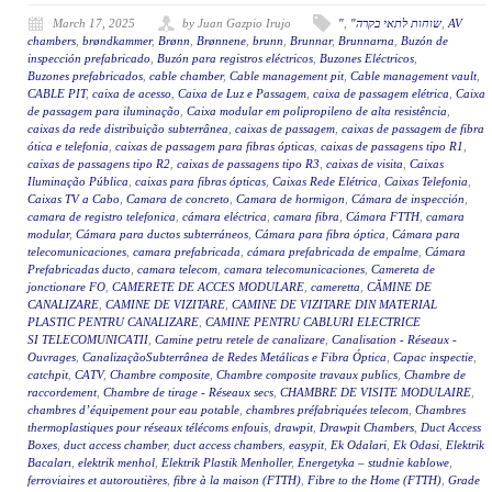
March 17, 2025
by Juan Gazpio Irujo
"
,
"שוחות לתאי בקרה
,
AV
chambers
,
brøndkammer
,
Brønn
,
Brønnene
,
brunn
,
Brunnar
,
Brunnarna
,
Buzón de
inspección prefabricado
,
Buzón para registros eléctricos
,
Buzones Eléctricos
,
Buzones prefabricados
,
cable chamber
,
Cable management pit
,
Cable management vault
,
CABLE PIT
,
caixa de acesso
,
Caixa de Luz e Passagem
,
caixa de passagem elétrica
,
Caixa
de passagem para iluminação
,
Caixa modular em polipropileno de alta resistência
,
caixas da rede distribuição subterrânea
,
caixas de passagem
,
caixas de passagem de fibra
ótica e telefonia
,
caixas de passagem para fibras ópticas
,
caixas de passagens tipo R1
,
caixas de passagens tipo R2
,
caixas de passagens tipo R3
,
caixas de visita
,
Caixas
Iluminação Pública
,
caixas para fibras ópticas
,
Caixas Rede Elétrica
,
Caixas Telefonia
,
Caixas TV a Cabo
,
Camara de concreto
,
Camara de hormigon
,
Cámara de inspección
,
camara de registro telefonica
,
cámara eléctrica
,
camara fibra
,
Cámara FTTH
,
camara
modular
,
Cámara para ductos subterráneos
,
Cámara para fibra óptica
,
Cámara para
telecomunicaciones
,
camara prefabricada
,
cámara prefabricada de empalme
,
Cámara
Prefabricadas ducto
,
camara telecom
,
camara telecomunicaciones
,
Camereta de
jonctionare FO
,
CAMERETE DE ACCES MODULARE
,
cameretta
,
CĂMINE DE
CANALIZARE
,
CAMINE DE VIZITARE
,
CAMINE DE VIZITARE DIN MATERIAL
PLASTIC PENTRU CANALIZARE
,
CAMINE PENTRU CABLURI ELECTRICE
SI TELECOMUNICATII
,
Camine petru retele de canalizare
,
Canalisation - Réseaux -
Ouvrages
,
CanalizaçãoSubterrânea de Redes Metálicas e Fibra Óptica
,
Capac inspectie
,
catchpit
,
CATV
,
Chambre composite
,
Chambre composite travaux publics
,
Chambre de
raccordement
,
Chambre de tirage - Réseaux secs
,
CHAMBRE DE VISITE MODULAIRE
,
chambres d’équipement pour eau potable
,
chambres préfabriquées telecom
,
Chambres
thermoplastiques pour réseaux télécoms enfouis
,
drawpit
,
Drawpit Chambers
,
Duct Access
Boxes
,
duct access chamber
,
duct access chambers
,
easypit
,
Ek Odalari
,
Ek Odasi
,
Elektrik
Bacaları
,
elektrik menhol
,
Elektrik Plastik Menholler
,
Energetyka – studnie kablowe
,
ferroviaires et autoroutières
,
fibre à la maison (FTTH)
,
Fibre to the Home (FTTH)
,
Grade