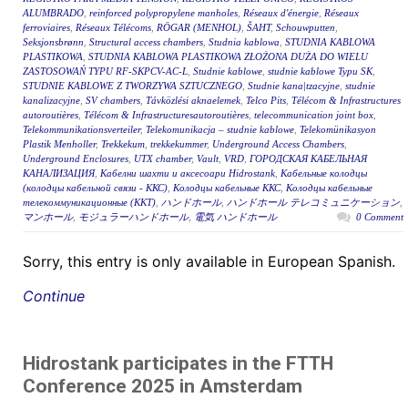
ALUMBRADO
,
reinforced polypropylene manholes
,
Réseaux d'énergie
,
Réseaux
ferroviaires
,
Réseaux Télécoms
,
RÖGAR (MENHOL)
,
ŠAHT
,
Schouwputten
,
Seksjonsbrønn
,
Structural access chambers
,
Studnia kablowa
,
STUDNIA KABLOWA
PLASTIKOWA
,
STUDNIA KABLOWA PLASTIKOWA ZŁOŻONA DUŻA DO WIELU
ZASTOSOWAŃ TYPU RF-SKPCV-AC-L
,
Studnie kablowe
,
studnie kablowe Typu SK
,
STUDNIE KABLOWE Z TWORZYWA SZTUCZNEGO
,
Studnie kana|tzacyjne
,
studnie
kanalizacyjne
,
SV chambers
,
Távközlési aknaelemek
,
Telco Pits
,
Télécom & Infrastructures
autoroutières
,
Télécom & Infrastructuresautoroutières
,
telecommunication joint box
,
Telekommunikationsverteiler
,
Telekomunikacja – studnie kablowe
,
Telekomünikasyon
Plastik Menholler
,
Trekkekum
,
trekkekummer
,
Underground Access Chambers
,
Underground Enclosures
,
UTX chamber
,
Vault
,
VRD
,
ГОРОДСКАЯ КАБЕЛЬНАЯ
КАНАЛИЗАЦИЯ
,
Кабелни шахти и аксесоари Hidrostank
,
Кабельные колодцы
(колодцы кабельной связи - ККС)
,
Колодцы кабельные ККС
,
Колодцы кабельные
телекоммуникационные (ККТ)
,
ハンドホール
,
ハンドホール テレコミュニケーション
,
マンホール
,
モジュラーハンドホール
,
電気 ハンドホール
0 Comment
Sorry, this entry is only available in European Spanish.
Continue
Hidrostank participates in the FTTH
Conference 2025 in Amsterdam