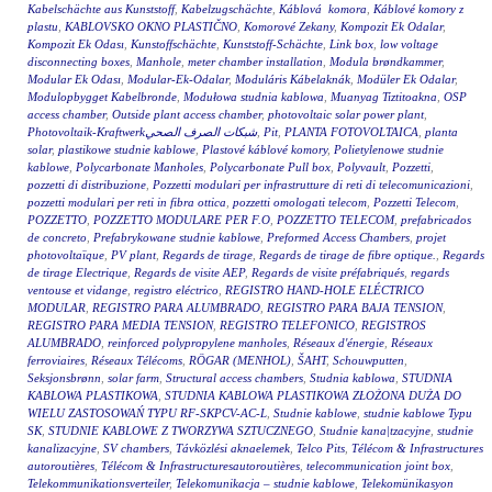
Kabelschächte aus Kunststoff
,
Kabelzugschächte
,
Káblová komora
,
Káblové komory z
plastu
,
KABLOVSKO OKNO PLASTIČNO
,
Komorové Zekany
,
Kompozit Ek Odalar
,
Kompozit Ek Odası
,
Kunstoffschächte
,
Kunststoff-Schächte
,
Link box
,
low voltage
disconnecting boxes
,
Manhole
,
meter chamber installation
,
Modula brøndkammer
,
Modular Ek Odası
,
Modular-Ek-Odalar
,
Moduláris Kábelaknák
,
Modüler Ek Odalar
,
Modulopbygget Kabelbronde
,
Modułowa studnia kablowa
,
Muanyag Tiztitoakna
,
OSP
access chamber
,
Outside plant access chamber
,
photovoltaic solar power plant
,
Photovoltaik-Kraftwerkشبكات الصرف الصحي
,
Pit
,
PLANTA FOTOVOLTAICA
,
planta
solar
,
plastikowe studnie kablowe
,
Plastové káblové komory
,
Polietylenowe studnie
kablowe
,
Polycarbonate Manholes
,
Polycarbonate Pull box
,
Polyvault
,
Pozzetti
,
pozzetti di distribuzione
,
Pozzetti modulari per infrastrutture di reti di telecomunicazioni
,
pozzetti modulari per reti in fibra ottica
,
pozzetti omologati telecom
,
Pozzetti Telecom
,
POZZETTO
,
POZZETTO MODULARE PER F.O
,
POZZETTO TELECOM
,
prefabricados
de concreto
,
Prefabrykowane studnie kablowe
,
Preformed Access Chambers
,
projet
photovoltaïque
,
PV plant
,
Regards de tirage
,
Regards de tirage de fibre optique.
,
Regards
de tirage Electrique
,
Regards de visite AEP
,
Regards de visite préfabriqués
,
regards
ventouse et vidange
,
registro eléctrico
,
REGISTRO HAND-HOLE ELÉCTRICO
MODULAR
,
REGISTRO PARA ALUMBRADO
,
REGISTRO PARA BAJA TENSION
,
REGISTRO PARA MEDIA TENSION
,
REGISTRO TELEFONICO
,
REGISTROS
ALUMBRADO
,
reinforced polypropylene manholes
,
Réseaux d'énergie
,
Réseaux
ferroviaires
,
Réseaux Télécoms
,
RÖGAR (MENHOL)
,
ŠAHT
,
Schouwputten
,
Seksjonsbrønn
,
solar farm
,
Structural access chambers
,
Studnia kablowa
,
STUDNIA
KABLOWA PLASTIKOWA
,
STUDNIA KABLOWA PLASTIKOWA ZŁOŻONA DUŻA DO
WIELU ZASTOSOWAŃ TYPU RF-SKPCV-AC-L
,
Studnie kablowe
,
studnie kablowe Typu
SK
,
STUDNIE KABLOWE Z TWORZYWA SZTUCZNEGO
,
Studnie kana|tzacyjne
,
studnie
kanalizacyjne
,
SV chambers
,
Távközlési aknaelemek
,
Telco Pits
,
Télécom & Infrastructures
autoroutières
,
Télécom & Infrastructuresautoroutières
,
telecommunication joint box
,
Telekommunikationsverteiler
,
Telekomunikacja – studnie kablowe
,
Telekomünikasyon