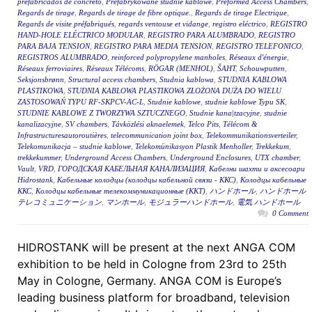
prefabricados de concreto
,
Prefabrykowane studnie kablowe
,
Preformed Access Chambers
,
Regards de tirage
,
Regards de tirage de fibre optique.
,
Regards de tirage Electrique
,
Regards de visite préfabriqués
,
regards ventouse et vidange
,
registro eléctrico
,
REGISTRO
HAND-HOLE ELÉCTRICO MODULAR
,
REGISTRO PARA ALUMBRADO
,
REGISTRO
PARA BAJA TENSION
,
REGISTRO PARA MEDIA TENSION
,
REGISTRO TELEFONICO
,
REGISTROS ALUMBRADO
,
reinforced polypropylene manholes
,
Réseaux d'énergie
,
Réseaux ferroviaires
,
Réseaux Télécoms
,
RÖGAR (MENHOL)
,
ŠAHT
,
Schouwputten
,
Seksjonsbrønn
,
Structural access chambers
,
Studnia kablowa
,
STUDNIA KABLOWA
PLASTIKOWA
,
STUDNIA KABLOWA PLASTIKOWA ZŁOŻONA DUŻA DO WIELU
ZASTOSOWAŃ TYPU RF-SKPCV-AC-L
,
Studnie kablowe
,
studnie kablowe Typu SK
,
STUDNIE KABLOWE Z TWORZYWA SZTUCZNEGO
,
Studnie kana|tzacyjne
,
studnie
kanalizacyjne
,
SV chambers
,
Távközlési aknaelemek
,
Telco Pits
,
Télécom &
Infrastructuresautoroutières
,
telecommunication joint box
,
Telekommunikationsverteiler
,
Telekomunikacja – studnie kablowe
,
Telekomünikasyon Plastik Menholler
,
Trekkekum
,
trekkekummer
,
Underground Access Chambers
,
Underground Enclosures
,
UTX chamber
,
Vault
,
VRD
,
ГОРОДСКАЯ КАБЕЛЬНАЯ КАНАЛИЗАЦИЯ
,
Кабелни шахти и аксесоари
Hidrostank
,
Кабельные колодцы (колодцы кабельной связи - ККС)
,
Колодцы кабельные
ККС
,
Колодцы кабельные телекоммуникационные (ККТ)
,
ハンドホール
,
ハンドホール
テレコミュニケーション
,
マンホール
,
モジュラーハンドホール
,
電気 ハンドホール
0 Comment
HIDROSTANK will be present at the next ANGA COM
exhibition to be held in Cologne from 23rd to 25th
May in Cologne, Germany. ANGA COM is Europe’s
leading business platform for broadband, television