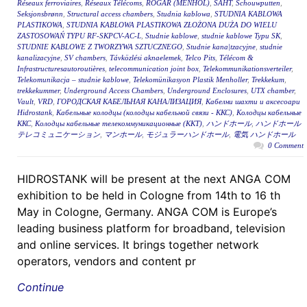
Réseaux ferroviaires
,
Réseaux Télécoms
,
RÖGAR (MENHOL)
,
ŠAHT
,
Schouwputten
,
Seksjonsbrønn
,
Structural access chambers
,
Studnia kablowa
,
STUDNIA KABLOWA
PLASTIKOWA
,
STUDNIA KABLOWA PLASTIKOWA ZŁOŻONA DUŻA DO WIELU
ZASTOSOWAŃ TYPU RF-SKPCV-AC-L
,
Studnie kablowe
,
studnie kablowe Typu SK
,
STUDNIE KABLOWE Z TWORZYWA SZTUCZNEGO
,
Studnie kana|tzacyjne
,
studnie
kanalizacyjne
,
SV chambers
,
Távközlési aknaelemek
,
Telco Pits
,
Télécom &
Infrastructuresautoroutières
,
telecommunication joint box
,
Telekommunikationsverteiler
,
Telekomunikacja – studnie kablowe
,
Telekomünikasyon Plastik Menholler
,
Trekkekum
,
trekkekummer
,
Underground Access Chambers
,
Underground Enclosures
,
UTX chamber
,
Vault
,
VRD
,
ГОРОДСКАЯ КАБЕЛЬНАЯ КАНАЛИЗАЦИЯ
,
Кабелни шахти и аксесоари
Hidrostank
,
Кабельные колодцы (колодцы кабельной связи - ККС)
,
Колодцы кабельные
ККС
,
Колодцы кабельные телекоммуникационные (ККТ)
,
ハンドホール
,
ハンドホール
テレコミュニケーション
,
マンホール
,
モジュラーハンドホール
,
電気 ハンドホール
0 Comment
HIDROSTANK will be present at the next ANGA COM
exhibition to be held in Cologne from 14th to 16 th
May in Cologne, Germany. ANGA COM is Europe’s
leading business platform for broadband, television
and online services. It brings together network
operators, vendors and content pr
Continue