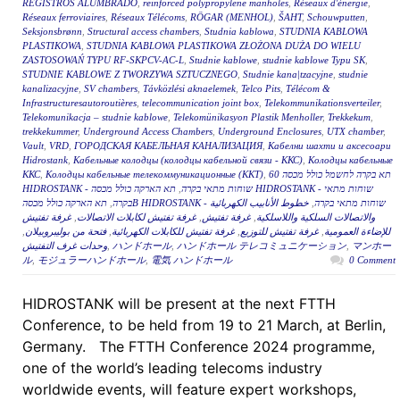
REGISTROS ALUMBRADO
,
reinforced polypropylene manholes
,
Réseaux d'énergie
,
Réseaux ferroviaires
,
Réseaux Télécoms
,
RÖGAR (MENHOL)
,
ŠAHT
,
Schouwputten
,
Seksjonsbrønn
,
Structural access chambers
,
Studnia kablowa
,
STUDNIA KABLOWA
PLASTIKOWA
,
STUDNIA KABLOWA PLASTIKOWA ZŁOŻONA DUŻA DO WIELU
ZASTOSOWAŃ TYPU RF-SKPCV-AC-L
,
Studnie kablowe
,
studnie kablowe Typu SK
,
STUDNIE KABLOWE Z TWORZYWA SZTUCZNEGO
,
Studnie kana|tzacyjne
,
studnie
kanalizacyjne
,
SV chambers
,
Távközlési aknaelemek
,
Telco Pits
,
Télécom &
Infrastructuresautoroutières
,
telecommunication joint box
,
Telekommunikationsverteiler
,
Telekomunikacja – studnie kablowe
,
Telekomünikasyon Plastik Menholler
,
Trekkekum
,
trekkekummer
,
Underground Access Chambers
,
Underground Enclosures
,
UTX chamber
,
Vault
,
VRD
,
ГОРОДСКАЯ КАБЕЛЬНАЯ КАНАЛИЗАЦИЯ
,
Кабелни шахти и аксесоари
Hidrostank
,
Кабельные колодцы (колодцы кабельной связи - ККС)
,
Колодцы кабельные
ККС
,
Колодцы кабельные телекоммуникационные (ККТ)
,
תא בקרה לחשמל כולל מכסה 60
תא הארקה כולל מכסה HIDROSTANK - שוחות מתאי
,
HIDROSTANK - שוחות מתאי בקרה
,
בקרה
خطوط الأنابيب الكهربائية
,
תא הארקה כולל מכסהB HIDROSTANK - שוחות מתאי בקרה
غرفة تفتيش
,
غرفة تفتيش لكابلات الاتصالات
,
غرفة تفتيش
,
والاتصالات السلكية واللاسلكية
,
فتحة من بوليبروبيلان
,
غرفة تفتيش للكابلات الكهربائية
,
غرفة تفتيش للتوزيع
,
للإضاءة العمومية
وحدات غرف التفتيش
,
ハンドホール
,
ハンドホール テレコミュニケーション
,
マンホー
ル
,
モジュラーハンドホール
,
電気 ハンドホール
0 Comment
HIDROSTANK will be present at the next FTTH
Conference, to be held from 19 to 21 March, at Berlin,
Germany. The FTTH Conference 2024 programme,
one of the world’s leading telecoms industry
worldwide events, will feature expert workshops,