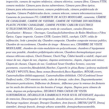
inspección
,
camara de registro telefonica
,
cámara eléctrica
,
camara fibra
,
Cámara FTTH
,
camara modular
,
Cámara para ductos subterráneos
,
Cámara para fibra óptica
,
Cámara para telecomunicaciones
,
camara prefabricada
,
cámara prefabricada de
empalme
,
Cámara Prefabricadas ducto
,
camara telecom
,
camara telecomunicaciones
,
Camereta de jonctionare FO
,
CAMERETE DE ACCES MODULARE
,
cameretta
,
CĂMINE
DE CANALIZARE
,
CAMINE DE VIZITARE
,
CAMINE DE VIZITARE DIN MATERIAL
PLASTIC PENTRU CANALIZARE
,
CAMINE PENTRU CABLURI ELECTRICE
SI TELECOMUNICATII
,
Camine petru retele de canalizare
,
canales filtrantes
,
Canalisation - Réseaux - Ouvrages
,
CanalizaçãoSubterrânea de Redes Metálicas e Fibra
Óptica
,
Capac inspectie
,
Cassiers CSTB
,
Cassiers SAUL
,
catchpit
,
CATV
,
celda de
infiltración
,
česle s jemnými síty
,
Chambre composite
,
Chambre composite travaux publics
,
Chambre de raccordement
,
Chambre de tirage - Réseaux secs
,
CHAMBRE DE VISITE
MODULAIRE
,
chambre-de-visite-modulaire-en-polycarbonate
,
chambres d’équipement
pour eau potable
,
chambres préfabriquées telecom
,
Chambres thermoplastiques pour
réseaux télécoms enfouis
,
Check Element
,
Check Flap
,
Čištění kanálů a nádrží
,
clapet anti
retour de nez
,
clapet de nez
,
clapetas
,
clapetas antirretorno
,
clapets
,
clapets anti-retour
,
Clapets de chasses
,
Clapets de nez
,
Combined Sewer Overflow Screens
,
concrete
pavements
,
couvercles;Aknafedelek;Hatches ;Coperchi in ghisa;Rama i pokrywy studzienki
;WŁAZY I WPUSTY;Люки;Люки легкие;Brunnslock;Baca Kapakları; RÖGAR;covers
,
Csatornahullám-öblítőcsappantyú
,
Csatornahullám-öblítődob
,
CSO (Combined Sewer
Outflow) tanks.
,
CSO retention tanks
,
cubo de drenaje
,
cubo dren
,
Dagvattenkassetter
,
Décanteurs particulaires
,
Déflecteur de flottants.
,
déflecteur pour la retenue des flottants
sur les seuils des déversoirs ou des bassins d’orage
,
degrau
,
Degrau para câmara de
visita
,
degraus em polipropileno
,
DEGRAUS PARA CAIXAS DE VISITA
SUBTERRÂNEAS
,
DÉGRILLEUR À BARREAUX POUR SEUIL DÉVERSANT
,
depositos
de retencion
,
Descarregador de tempestade
,
desodorizacion
,
déversoirs d'orage
,
Discharge regulator
,
drawpit
,
Drawpit Chambers
,
dren francés
,
DRENAJ ŞAFTI
,
Drenaj
sistemleri
,
drenaje francés
,
drenaje urbano sostenible
,
drenajeurbanosostenible
,