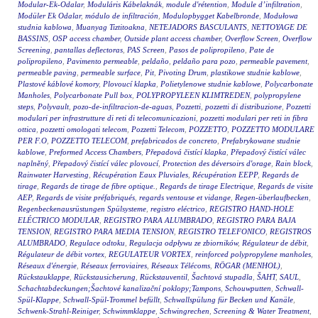
Modular-Ek-Odalar
,
Moduláris Kábelaknák
,
module d'rétention
,
Module d’infiltration
,
Modüler Ek Odalar
,
módulo de infiltración
,
Modulopbygget Kabelbronde
,
Modułowa
studnia kablowa
,
Muanyag Tiztitoakna
,
NETEJADORS BASCULANTS
,
NETTOYAGE DE
BASSINS
,
OSP access chamber
,
Outside plant access chamber
,
Overflow Screen
,
Overflow
Screening
,
pantallas deflectoras
,
PAS Screen
,
Pasos de polipropileno
,
Pate de
polipropileno
,
Pavimento permeable
,
peldaño
,
peldaño para pozo
,
permeable pavement
,
permeable paving
,
permeable surface
,
Pit
,
Pivoting Drum
,
plastikowe studnie kablowe
,
Plastové káblové komory
,
Plovoucí klapka
,
Polietylenowe studnie kablowe
,
Polycarbonate
Manholes
,
Polycarbonate Pull box
,
POLYPROPYLEEN KLIMTREDEN
,
polypropylene
steps
,
Polyvault
,
pozo-de-infiltracion-de-aguas
,
Pozzetti
,
pozzetti di distribuzione
,
Pozzetti
modulari per infrastrutture di reti di telecomunicazioni
,
pozzetti modulari per reti in fibra
ottica
,
pozzetti omologati telecom
,
Pozzetti Telecom
,
POZZETTO
,
POZZETTO MODULARE
PER F.O
,
POZZETTO TELECOM
,
prefabricados de concreto
,
Prefabrykowane studnie
kablowe
,
Preformed Access Chambers
,
Přepadová čistící klapka
,
Přepadový čistící válec
naplněný
,
Přepadový čistící válec plovoucí
,
Protection des déversoirs d'orage
,
Rain block
,
Rainwater Harvesting
,
Récupération Eaux Pluviales
,
Récupération EEPP
,
Regards de
tirage
,
Regards de tirage de fibre optique.
,
Regards de tirage Electrique
,
Regards de visite
AEP
,
Regards de visite préfabriqués
,
regards ventouse et vidange
,
Regen-überlaufbecken
,
Regenbeckenausrüstungen Spülsysteme
,
registro eléctrico
,
REGISTRO HAND-HOLE
ELÉCTRICO MODULAR
,
REGISTRO PARA ALUMBRADO
,
REGISTRO PARA BAJA
TENSION
,
REGISTRO PARA MEDIA TENSION
,
REGISTRO TELEFONICO
,
REGISTROS
ALUMBRADO
,
Regulace odtoku
,
Regulacja odpływu ze zbiorników
,
Régulateur de débit
,
Régulateur de débit vortex
,
REGULATEUR VORTEX
,
reinforced polypropylene manholes
,
Réseaux d'énergie
,
Réseaux ferroviaires
,
Réseaux Télécoms
,
RÖGAR (MENHOL)
,
Rückstauklappe
,
Rückstausicherung
,
Rückstauventil
,
Šachtová stupadla
,
ŠAHT
,
SAUL
,
Schachtabdeckungen;Šachtové kanalizační poklopy;Tampons
,
Schouwputten
,
Schwall-
Spül-Klappe
,
Schwall-Spül-Trommel befüllt
,
Schwallspülung für Becken und Kanäle
,
Schwenk-Strahl-Reiniger
,
Schwimmklappe
,
Schwingrechen
,
Screening & Water Treatment
,