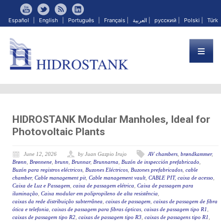
Español
|
English
|
Português
|
Français
|
العربية
|
русский
|
Polski
|
Türk
HIDROSTANK Modular Manholes, Ideal for
Photovoltaic Plants
June 12, 2026
by Juan Gazpio Irujo
AV chambers
,
brøndkammer
,
Brønn
,
Brønnene
,
brunn
,
Brunnar
,
Brunnarna
,
Buzón de inspección prefabricado
,
Buzón para registros eléctricos
,
Buzones Eléctricos
,
Buzones prefabricados
,
cable
chamber
,
Cable management pit
,
Cable management vault
,
CABLE PIT
,
caixa de acesso
,
Caixa de Luz e Passagem
,
caixa de passagem elétrica
,
Caixa de passagem para
iluminação
,
Caixa modular em polipropileno de alta resistência
,
caixas da rede distribuição subterrânea
,
caixas de passagem
,
caixas de passagem de fibra
ótica e telefonia
,
caixas de passagem para fibras ópticas
,
caixas de passagem tipo R1
,
caixas de passagem tipo R2
,
caixas de passagem tipo R3
,
caixas de passagens tipo R1
,