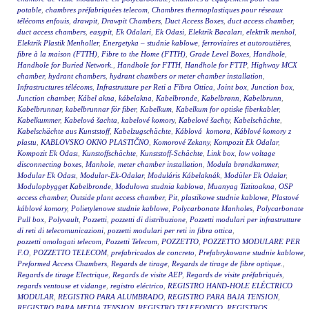
potable
,
chambres préfabriquées telecom
,
Chambres thermoplastiques pour réseaux
télécoms enfouis
,
drawpit
,
Drawpit Chambers
,
Duct Access Boxes
,
duct access chamber
,
duct access chambers
,
easypit
,
Ek Odalari
,
Ek Odasi
,
Elektrik Bacaları
,
elektrik menhol
,
Elektrik Plastik Menholler
,
Energetyka – studnie kablowe
,
ferroviaires et autoroutières
,
fibre à la maison (FTTH)
,
Fibre to the Home (FTTH)
,
Grade Level Boxes
,
Handhole
,
Handhole for Buried Network.
,
Handhole for FTTH
,
Handhole for FTTP
,
Highway MCX
chamber
,
hydrant chambers
,
hydrant chambers or meter chamber installation
,
Infrastructures télécoms
,
Infrastrutture per Reti a Fibra Ottica
,
Joint box
,
Junction box
,
Junction chamber
,
Kábel akna
,
kábelakna
,
Kabelbronde
,
Kabelbrønn
,
Kabelbrunn
,
Kabelbrunnar
,
kabelbrunnar för fiber
,
Kabelkum
,
Kabelkum for optiske fiberkabler
,
Kabelkummer
,
Kabelová šachta
,
kabelové komory
,
Kabelové šachty
,
Kabelschächte
,
Kabelschächte aus Kunststoff
,
Kabelzugschächte
,
Káblová komora
,
Káblové komory z
plastu
,
KABLOVSKO OKNO PLASTIČNO
,
Komorové Zekany
,
Kompozit Ek Odalar
,
Kompozit Ek Odası
,
Kunstoffschächte
,
Kunststoff-Schächte
,
Link box
,
low voltage
disconnecting boxes
,
Manhole
,
meter chamber installation
,
Modula brøndkammer
,
Modular Ek Odası
,
Modular-Ek-Odalar
,
Moduláris Kábelaknák
,
Modüler Ek Odalar
,
Modulopbygget Kabelbronde
,
Modułowa studnia kablowa
,
Muanyag Tiztitoakna
,
OSP
access chamber
,
Outside plant access chamber
,
Pit
,
plastikowe studnie kablowe
,
Plastové
káblové komory
,
Polietylenowe studnie kablowe
,
Polycarbonate Manholes
,
Polycarbonate
Pull box
,
Polyvault
,
Pozzetti
,
pozzetti di distribuzione
,
Pozzetti modulari per infrastrutture
di reti di telecomunicazioni
,
pozzetti modulari per reti in fibra ottica
,
pozzetti omologati telecom
,
Pozzetti Telecom
,
POZZETTO
,
POZZETTO MODULARE PER
F.O
,
POZZETTO TELECOM
,
prefabricados de concreto
,
Prefabrykowane studnie kablowe
,
Preformed Access Chambers
,
Regards de tirage
,
Regards de tirage de fibre optique.
,
Regards de tirage Electrique
,
Regards de visite AEP
,
Regards de visite préfabriqués
,
regards ventouse et vidange
,
registro eléctrico
,
REGISTRO HAND-HOLE ELÉCTRICO
MODULAR
,
REGISTRO PARA ALUMBRADO
,
REGISTRO PARA BAJA TENSION
,
REGISTRO PARA MEDIA TENSION
,
REGISTRO TELEFONICO
,
REGISTROS