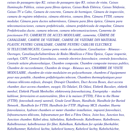
caixas de passagens tipo R2
,
caixas de passagens tipo R3
,
caixas de visita
,
Caixas
Iluminação Pública
,
caixas para fibras ópticas
,
Caixas Rede Elétrica
,
Caixas Telefonia
,
Caixas TV a Cabo
,
Camara de concreto
,
Camara de hormigon
,
Cámara de inspección
,
camara de registro telefonica
,
cámara eléctrica
,
camara fibra
,
Cámara FTTH
,
camara
modular
,
Cámara para ductos subterráneos
,
Cámara para fibra óptica
,
Cámara para
telecomunicaciones
,
camara prefabricada
,
cámara prefabricada de empalme
,
Cámara
Prefabricadas ducto
,
camara telecom
,
camara telecomunicaciones
,
Camereta de
jonctionare FO
,
CAMERETE DE ACCES MODULARE
,
cameretta
,
CĂMINE DE
CANALIZARE
,
CAMINE DE VIZITARE
,
CAMINE DE VIZITARE DIN MATERIAL
PLASTIC PENTRU CANALIZARE
,
CAMINE PENTRU CABLURI ELECTRICE
SI TELECOMUNICATII
,
Camine petru retele de canalizare
,
Canalisation - Réseaux -
Ouvrages
,
CanalizaçãoSubterrânea de Redes Metálicas e Fibra Óptica
,
Capac inspectie
,
catchpit
,
CATV
,
Central fotovoltaica
,
centrale electrice fotovoltaice
,
centrale fotovoltaica
,
Centrale solaire photovoltaïque
,
Chambre composite
,
Chambre composite travaux publics
,
Chambre de raccordement
,
Chambre de tirage - Réseaux secs
,
CHAMBRE DE VISITE
MODULAIRE
,
chambre-de-visite-modulaire-en-polycarbonate
,
chambres d’équipement
pour eau potable
,
chambres préfabriquées telecom
,
Chambres thermoplastiques pour
réseaux télécoms enfouis
,
drawpit
,
Drawpit Chambers
,
Duct Access Boxes
,
duct access
chamber
,
duct access chambers
,
easypit
,
Ek Odalari
,
Ek Odasi
,
Elektrik Bacaları
,
elektrik
menhol
,
Elektrik Plastik Menholler
,
elektrownię fotowoltaiczną
,
Energetyka – studnie
kablowe
,
ferroviaires et autoroutières
,
fibre à la maison (FTTH)
,
Fibre to the Home
(FTTH)
,
fotovoltaik enerji santrali
,
Grade Level Boxes
,
Handhole
,
Handhole for Buried
Network.
,
Handhole for FTTH
,
Handhole for FTTP
,
Highway MCX chamber
,
Huerta
fotovolataica
,
hydrant chambers or meter chamber installation
,
impianti fotovoltaici
,
Infrastructures télécoms
,
Infrastrutture per Reti a Fibra Ottica
,
Joint box
,
Junction box
,
Junction chamber
,
Kábel akna
,
kábelakna
,
Kabelbronde
,
Kabelbrønn
,
Kabelbrunn
,
Kabelbrunnar
,
kabelbrunnar för fiber
,
Kabelkum
,
Kabelkum for optiske fiberkabler
,
Kabelkummer
,
Kabelová šachta
,
kabelové komory
,
Kabelové šachty
,
Kabelschächte
,