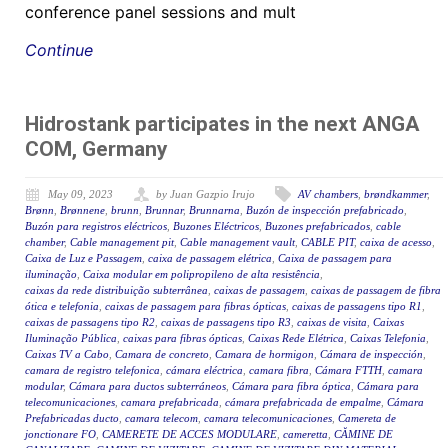
conference panel sessions and mult
Continue
Hidrostank participates in the next ANGA
COM, Germany
May 09, 2023
by Juan Gazpio Irujo
AV chambers
,
brøndkammer
,
Brønn
,
Brønnene
,
brunn
,
Brunnar
,
Brunnarna
,
Buzón de inspección prefabricado
,
Buzón para registros eléctricos
,
Buzones Eléctricos
,
Buzones prefabricados
,
cable
chamber
,
Cable management pit
,
Cable management vault
,
CABLE PIT
,
caixa de acesso
,
Caixa de Luz e Passagem
,
caixa de passagem elétrica
,
Caixa de passagem para
iluminação
,
Caixa modular em polipropileno de alta resistência
,
caixas da rede distribuição subterrânea
,
caixas de passagem
,
caixas de passagem de fibra
ótica e telefonia
,
caixas de passagem para fibras ópticas
,
caixas de passagens tipo R1
,
caixas de passagens tipo R2
,
caixas de passagens tipo R3
,
caixas de visita
,
Caixas
Iluminação Pública
,
caixas para fibras ópticas
,
Caixas Rede Elétrica
,
Caixas Telefonia
,
Caixas TV a Cabo
,
Camara de concreto
,
Camara de hormigon
,
Cámara de inspección
,
camara de registro telefonica
,
cámara eléctrica
,
camara fibra
,
Cámara FTTH
,
camara
modular
,
Cámara para ductos subterráneos
,
Cámara para fibra óptica
,
Cámara para
telecomunicaciones
,
camara prefabricada
,
cámara prefabricada de empalme
,
Cámara
Prefabricadas ducto
,
camara telecom
,
camara telecomunicaciones
,
Camereta de
jonctionare FO
,
CAMERETE DE ACCES MODULARE
,
cameretta
,
CĂMINE DE