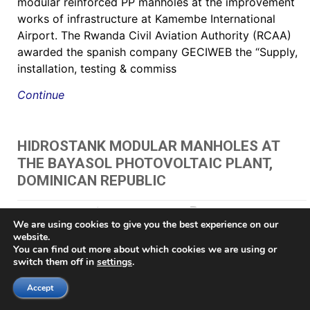
modular reinforced PP manholes at the improvement
works of infrastructure at Kamembe International
Airport. The Rwanda Civil Aviation Authority (RCAA)
awarded the spanish company GECIWEB the “Supply,
installation, testing & commiss
Continue
HIDROSTANK MODULAR MANHOLES AT
THE BAYASOL PHOTOVOLTAIC PLANT,
DOMINICAN REPUBLIC
May 24, 2021
by Juan Gazpio Irujo
"
,
"תא בקרה לחשמל כולל מכסה
We are using cookies to give you the best experience on our
60 HIDROSTANK - שוחות מתאי בקרה
,
AV chambers
,
brøndkammer
,
Brønn
,
Brønnene
,
brunn
,
Brunnar
,
Brunnarna
,
Buzón de inspección prefabricado
,
Buzón para
website.
registros eléctricos
,
Buzones Eléctricos
,
Buzones prefabricados
,
cable chamber
,
Cable
You can find out more about which cookies we are using or
management pit
,
Cable management vault
,
CABLE PIT
,
caixa de acesso
,
Caixa de Luz
switch them off in
settings
.
e Passagem
,
caixa de passagem elétrica
,
Caixa de passagem para iluminação
,
Caixa
modular em polipropileno de alta resistência
,
caixas da rede distribuição subterrânea
,
Accept
caixas de passagem
,
caixas de passagem de fibra ótica e telefonia
,
caixas de passagem
para fibras ópticas
,
caixas de passagens tipo R1
,
caixas de passagens tipo R2
,
caixas de