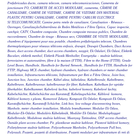
Prefabricadas ducto
,
camara telecom
,
camara telecomunicaciones
,
Camereta de
jonctionare FO
,
CAMERETE DE ACCES MODULARE
,
cameretta
,
CĂMINE DE
CANALIZARE
,
CAMINE DE VIZITARE
,
CAMINE DE VIZITARE DIN MATERIAL
PLASTIC PENTRU CANALIZARE
,
CAMINE PENTRU CABLURI ELECTRICE
SI TELECOMUNICATII
,
Camine petru retele de canalizare
,
Canalisation - Réseaux -
Ouvrages
,
CanalizaçãoSubterrânea de Redes Metálicas e Fibra Óptica
,
Capac inspectie
,
catchpit
,
CATV
,
Chambre composite
,
Chambre composite travaux publics
,
Chambre de
raccordement
,
Chambre de tirage - Réseaux secs
,
CHAMBRE DE VISITE MODULAIRE
,
chambres d’équipement pour eau potable
,
chambres préfabriquées telecom
,
Chambres
thermoplastiques pour réseaux télécoms enfouis
,
drawpit
,
Drawpit Chambers
,
Duct Access
Boxes
,
duct access chamber
,
duct access chambers
,
easypit
,
Ek Odalari
,
Ek Odasi
,
Elektrik
Bacaları
,
elektrik menhol
,
Elektrik Plastik Menholler
,
Energetyka – studnie kablowe
,
ferroviaires et autoroutières
,
fibre à la maison (FTTH)
,
Fibre to the Home (FTTH)
,
Grade
Level Boxes
,
Handhole
,
Handhole for Buried Network.
,
Handhole for FTTH
,
Handhole for
FTTP
,
Highway MCX chamber
,
hydrant chambers
,
hydrant chambers or meter chamber
installation
,
Infrastructures télécoms
,
Infrastrutture per Reti a Fibra Ottica
,
Joint box
,
Junction box
,
Junction chamber
,
Kábel akna
,
kábelakna
,
Kabelbronde
,
Kabelbrønn
,
Kabelbrunn
,
Kabelbrunnar
,
kabelbrunnar för fiber
,
Kabelkum
,
Kabelkum for optiske
fiberkabler
,
Kabelkummer
,
Kabelová šachta
,
kabelové komory
,
Kabelové šachty
,
Kabelschächte
,
Kabelschächte aus Kunststoff
,
Kabelzugschächte
,
Káblová komora
,
Káblové komory z plastu
,
Komorové Zekany
,
Kompozit Ek Odalar
,
Kompozit Ek Odası
,
Kunstoffschächte
,
Kunststoff-Schächte
,
Link box
,
low voltage disconnecting boxes
,
Manhole
,
meter chamber installation
,
Modula brøndkammer
,
Modular Ek Odası
,
Modular-Ek-Odalar
,
Moduláris Kábelaknák
,
Modüler Ek Odalar
,
Modulopbygget
Kabelbronde
,
Modułowa studnia kablowa
,
Muanyag Tiztitoakna
,
OSP access chamber
,
Outside plant access chamber
,
Pit
,
plastikowe studnie kablowe
,
Plastové káblové komory
,
Polietylenowe studnie kablowe
,
Polycarbonate Manholes
,
Polycarbonate Pull box
,
Polyvault
,
Pozzetti
,
pozzetti di distribuzione
,
Pozzetti modulari per infrastrutture di reti di