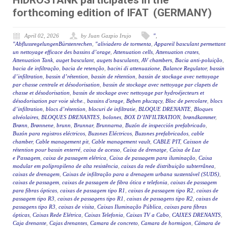
HIDROSTANK participates in the
forthcoming edition of IFAT (GERMANY)
April 02, 2026
by Juan Gazpio Irujo
"
,
"AbflussregelungenBürstenrechen
,
"aliviadero de tormenta
,
Appareil basculant permettant
un nettoyage efficace des bassins d’orage
,
Attenuation cells
,
Attenuation crates
,
Attenuation Tank
,
auget basculant
,
augets basculants
,
AV chambers
,
Bacia anti-poluição
,
bacia de infiltração
,
bacia de retenção
,
bacini di attenuazione
,
Balance Regulator
,
bassin
d’infiltration
,
bassin d’rétention
,
bassin de rétention
,
bassin de stockage avec nettoyage
par chasse centrale et désodorisation
,
bassin de stockage avec nettoyage par clapets de
chasse et désodorisation
,
bassin de stockage avec nettoyage par hydroéjecteurs et
désodorisation par voie sèche.
,
bassins d'orage
,
Bęben płuczący
,
Bloc de percolare
,
blocs
d’infiltration
,
blocs d’rétention
,
blocuri de infiltratie
,
BLOQUE DRENANTE
,
Bloques
alvéolaires
,
BLOQUES DRENANTES
,
bolones
,
BOX D’INFILTRATION
,
brøndkammer
,
Brønn
,
Brønnene
,
brunn
,
Brunnar
,
Brunnarna
,
Buzón de inspección prefabricado
,
Buzón para registros eléctricos
,
Buzones Eléctricos
,
Buzones prefabricados
,
cable
chamber
,
Cable management pit
,
Cable management vault
,
CABLE PIT
,
Caisson de
rétention pour bassin enterré
,
caixa de acesso
,
Caixa de drenatge
,
Caixa de Luz
e Passagem
,
caixa de passagem elétrica
,
Caixa de passagem para iluminação
,
Caixa
modular em polipropileno de alta resistência
,
caixas da rede distribuição subterrânea
,
caixas de drenagem
,
Caixas de infiltração para a drenagem urbana sustentável (SUDS)
,
caixas de passagem
,
caixas de passagem de fibra ótica e telefonia
,
caixas de passagem
para fibras ópticas
,
caixas de passagem tipo R1
,
caixas de passagem tipo R2
,
caixas de
passagem tipo R3
,
caixas de passagens tipo R1
,
caixas de passagens tipo R2
,
caixas de
passagens tipo R3
,
caixas de visita
,
Caixas Iluminação Pública
,
caixas para fibras
ópticas
,
Caixas Rede Elétrica
,
Caixas Telefonia
,
Caixas TV a Cabo
,
CAIXES DRENANTS
,
Caja drenante
,
Cajas drenantes
,
Camara de concreto
,
Camara de hormigon
,
Cámara de