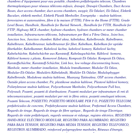
chambres d’équipement pour eau potable
,
chambres préfabriquées telecom
,
Chambres
thermoplastiques pour réseaux télécoms enfouis
,
drawpit
,
Drawpit Chambers
,
Duct Access
Boxes
,
duct access chamber
,
duct access chambers
,
easypit
,
Ek Odalari
,
Ek Odasi
,
Elektrik
Bacaları
,
elektrik menhol
,
Elektrik Plastik Menholler
,
Energetyka – studnie kablowe
,
ferroviaires et autoroutières
,
fibre à la maison (FTTH)
,
Fibre to the Home (FTTH)
,
Grade
Level Boxes
,
Handhole
,
Handhole for Buried Network.
,
Handhole for FTTH
,
Handhole for
FTTP
,
Highway MCX chamber
,
hydrant chambers
,
hydrant chambers or meter chamber
installation
,
Infrastructures télécoms
,
Infrastrutture per Reti a Fibra Ottica
,
Joint box
,
Junction box
,
Junction chamber
,
Kábel akna
,
kábelakna
,
Kabelbronde
,
Kabelbrønn
,
Kabelbrunn
,
Kabelbrunnar
,
kabelbrunnar för fiber
,
Kabelkum
,
Kabelkum for optiske
fiberkabler
,
Kabelkummer
,
Kabelová šachta
,
kabelové komory
,
Kabelové šachty
,
Kabelschächte
,
Kabelschächte aus Kunststoff
,
Kabelzugschächte
,
Káblová komora
,
Káblové komory z plastu
,
Komorové Zekany
,
Kompozit Ek Odalar
,
Kompozit Ek Odası
,
Kunstoffschächte
,
Kunststoff-Schächte
,
Link box
,
low voltage disconnecting boxes
,
Manhole
,
meter chamber installation
,
Modula brøndkammer
,
Modular Ek Odası
,
Modular-Ek-Odalar
,
Moduláris Kábelaknák
,
Modüler Ek Odalar
,
Modulopbygget
Kabelbronde
,
Modułowa studnia kablowa
,
Muanyag Tiztitoakna
,
OSP access chamber
,
Outside plant access chamber
,
Pit
,
plastikowe studnie kablowe
,
Plastové káblové komory
,
Polietylenowe studnie kablowe
,
Polycarbonate Manholes
,
Polycarbonate Pull box
,
Polyvault
,
Pozzetti
,
pozzetti di distribuzione
,
Pozzetti modulari per infrastrutture di reti di
telecomunicazioni
,
pozzetti modulari per reti in fibra ottica
,
pozzetti omologati telecom
,
Pozzetti Telecom
,
POZZETTO
,
POZZETTO MODULARE PER F.O
,
POZZETTO TELECOM
,
prefabricados de concreto
,
Prefabrykowane studnie kablowe
,
Preformed Access Chambers
,
Regards de tirage
,
Regards de tirage de fibre optique.
,
Regards de tirage Electrique
,
Regards de visite préfabriqués
,
regards ventouse et vidange
,
registro eléctrico
,
REGISTRO
HAND-HOLE ELÉCTRICO MODULAR
,
REGISTRO PARA ALUMBRADO
,
REGISTRO
PARA BAJA TENSION
,
REGISTRO PARA MEDIA TENSION
,
REGISTRO TELEFONICO
,
REGISTROS ALUMBRADO
,
reinforced polypropylene manholes
,
Réseaux d'énergie
,