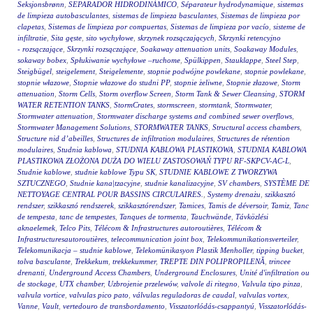
Seksjonsbrønn
,
SEPARADOR HIDRODINÁMICO
,
Séparateur hydrodynamique
,
sistemas
de limpieza autobasculantes
,
sistemas de limpieza basculantes
,
Sistemas de limpieza por
clapetas
,
Sistemas de limpieza por compuertas
,
Sistemas de limpieza por vacío
,
sisteme de
infiltratie
,
Sita gęste
,
sito wychyłowe
,
skrzynek rozsączających
,
Skrzynki retencyjno
- rozsączające
,
Skrzynki rozsączające
,
Soakaway attenuation units
,
Soakaway Modules
,
sokaway bobex
,
Spłukiwanie wychyłowe –ruchome
,
Spülkippen
,
Stauklappe
,
Steel Step
,
Steigbügel
,
steigelement
,
Steigelemente
,
stopnie podwójne powlekane
,
stopnie powlekane
,
stopnie włazowe
,
Stopnie włazowe do studni PP
,
stopnie żeliwne
,
Stopnie złazowe
,
Storm
attenuation
,
Storm Cells
,
Storm overflow Screen
,
Storm Tank & Sewer Cleansing
,
STORM
WATER RETENTION TANKS
,
StormCrates
,
stormscreen
,
stormtank
,
Stormwater
,
Stormwater attenuation
,
Stormwater discharge systems and combined sewer overflows
,
Stormwater Management Solutions
,
STORMWATER TANKS
,
Structural access chambers
,
Structure nid d’abeilles
,
Structures de infiltration modulaires
,
Structures de rétention
modulaires
,
Studnia kablowa
,
STUDNIA KABLOWA PLASTIKOWA
,
STUDNIA KABLOWA
PLASTIKOWA ZŁOŻONA DUŻA DO WIELU ZASTOSOWAŃ TYPU RF-SKPCV-AC-L
,
Studnie kablowe
,
studnie kablowe Typu SK
,
STUDNIE KABLOWE Z TWORZYWA
SZTUCZNEGO
,
Studnie kana|tzacyjne
,
studnie kanalizacyjne
,
SV chambers
,
SYSTÈME DE
NETTOYAGE CENTRAL POUR BASSINS CIRCULAIRES.
,
Systemy drenażu
,
szikkasztó
rendszer
,
szikkasztó rendszerek
,
szikkasztórendszer
,
Tamices
,
Tamis de déversoir
,
Tamiz
,
Tanc
de tempesta
,
tanc de tempestes
,
Tanques de tormenta
,
Tauchwände
,
Távközlési
aknaelemek
,
Telco Pits
,
Télécom & Infrastructures autoroutières
,
Télécom &
Infrastructuresautoroutières
,
telecommunication joint box
,
Telekommunikationsverteiler
,
Telekomunikacja – studnie kablowe
,
Telekomünikasyon Plastik Menholler
,
tipping bucket
,
tolva basculante
,
Trekkekum
,
trekkekummer
,
TREPTE DIN POLIPROPILENĂ
,
trincee
drenanti
,
Underground Access Chambers
,
Underground Enclosures
,
Unité d'infiltration ou
de stockage
,
UTX chamber
,
Uzbrojenie przelewów
,
valvole di ritegno
,
Valvula tipo pinza
,
valvula vortice
,
valvulas pico pato
,
válvulas reguladoras de caudal
,
valvulas vortex
,
Vanne
,
Vault
,
vertedouro de transbordamento
,
Visszatorlódás-csappantyú
,
Visszatorlódás-