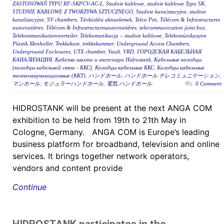
ZASTOSOWAŃ TYPU RF-SKPCV-AC-L
,
Studnie kablowe
,
studnie kablowe Typu SK
,
STUDNIE KABLOWE Z TWORZYWA SZTUCZNEGO
,
Studnie kana|tzacyjne
,
studnie
kanalizacyjne
,
SV chambers
,
Távközlési aknaelemek
,
Telco Pits
,
Télécom & Infrastructures
autoroutières
,
Télécom & Infrastructuresautoroutières
,
telecommunication joint box
,
Telekommunikationsverteiler
,
Telekomunikacja – studnie kablowe
,
Telekomünikasyon
Plastik Menholler
,
Trekkekum
,
trekkekummer
,
Underground Access Chambers
,
Underground Enclosures
,
UTX chamber
,
Vault
,
VRD
,
ГОРОДСКАЯ КАБЕЛЬНАЯ
КАНАЛИЗАЦИЯ
,
Кабелни шахти и аксесоари Hidrostank
,
Кабельные колодцы
(колодцы кабельной связи - ККС)
,
Колодцы кабельные ККС
,
Колодцы кабельные
телекоммуникационные (ККТ)
,
ハンドホール
,
ハンドホール テレコミュニケーション
,
マンホール
,
モジュラーハンドホール
,
電気 ハンドホール
0 Comment
HIDROSTANK will be present at the next ANGA COM
exhibition to be held from 19th to 21th May in
Cologne, Germany. ANGA COM is Europe’s leading
business platform for broadband, television and online
services. It brings together network operators,
vendors and content provide
Continue