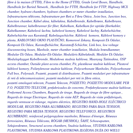
fibre à la maison (FTTH)
,
Fibre to the Home (FTTH)
,
Grade Level Boxes
,
Handhole
,
Handhole for Buried Network.
,
Handhole for FTTH
,
Handhole for FTTP
,
Highway MCX
chamber
,
hydrant chambers
,
hydrant chambers or meter chamber installation
,
Infrastructures télécoms
,
Infrastrutture per Reti a Fibra Ottica
,
Joint box
,
Junction box
,
Junction chamber
,
Kábel akna
,
kábelakna
,
Kabelbronde
,
Kabelbrønn
,
Kabelbrunn
,
Kabelbrunnar
,
kabelbrunnar för fiber
,
Kabelkum
,
Kabelkum for optiske fiberkabler
,
Kabelkummer
,
Kabelová šachta
,
kabelové komory
,
Kabelové šachty
,
Kabelschächte
,
Kabelschächte aus Kunststoff
,
Kabelzugschächte
,
Káblová komora
,
Káblové komory z
plastu
,
KABLOVSKO OKNO PLASTIČNO
,
Komorové Zekany
,
Kompozit Ek Odalar
,
Kompozit Ek Odası
,
Kunstoffschächte
,
Kunststoff-Schächte
,
Link box
,
low voltage
disconnecting boxes
,
Manhole
,
meter chamber installation
,
Modula brøndkammer
,
Modular Ek Odası
,
Modular-Ek-Odalar
,
Moduláris Kábelaknák
,
Modüler Ek Odalar
,
Modulopbygget Kabelbronde
,
Modułowa studnia kablowa
,
Muanyag Tiztitoakna
,
OSP
access chamber
,
Outside plant access chamber
,
Pit
,
plastikowe studnie kablowe
,
Plastové
káblové komory
,
Polietylenowe studnie kablowe
,
Polycarbonate Manholes
,
Polycarbonate
Pull box
,
Polyvault
,
Pozzetti
,
pozzetti di distribuzione
,
Pozzetti modulari per infrastrutture
di reti di telecomunicazioni
,
pozzetti modulari per reti in fibra ottica
,
pozzetti omologati telecom
,
Pozzetti Telecom
,
POZZETTO
,
POZZETTO MODULARE PER
F.O
,
POZZETTO TELECOM
,
prefabricados de concreto
,
Prefabrykowane studnie kablowe
,
Preformed Access Chambers
,
Regards de tirage
,
Regards de tirage de fibre optique.
,
Regards de tirage Electrique
,
Regards de visite AEP
,
Regards de visite préfabriqués
,
regards ventouse et vidange
,
registro eléctrico
,
REGISTRO HAND-HOLE ELÉCTRICO
MODULAR
,
REGISTRO PARA ALUMBRADO
,
REGISTRO PARA BAJA TENSION
,
REGISTRO PARA MEDIA TENSION
,
REGISTRO TELEFONICO
,
REGISTROS
ALUMBRADO
,
reinforced polypropylene manholes
,
Réseaux d'énergie
,
Réseaux
ferroviaires
,
Réseaux Télécoms
,
RÖGAR (MENHOL)
,
ŠAHT
,
Schouwputten
,
Seksjonsbrønn
,
Structural access chambers
,
Studnia kablowa
,
STUDNIA KABLOWA
PLASTIKOWA
,
STUDNIA KABLOWA PLASTIKOWA ZŁOŻONA DUŻA DO WIELU