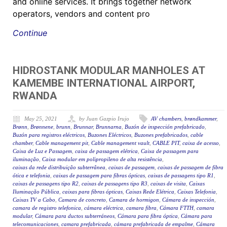
and online services. It brings together network
operators, vendors and content pro
Continue
HIDROSTANK MODULAR MANHOLES AT
KAMEMBE INTERNATIONAL AIRPORT,
RWANDA
May 25, 2021
by Juan Gazpio Irujo
AV chambers
,
brøndkammer
,
Brønn
,
Brønnene
,
brunn
,
Brunnar
,
Brunnarna
,
Buzón de inspección prefabricado
,
Buzón para registros eléctricos
,
Buzones Eléctricos
,
Buzones prefabricados
,
cable
chamber
,
Cable management pit
,
Cable management vault
,
CABLE PIT
,
caixa de acesso
,
Caixa de Luz e Passagem
,
caixa de passagem elétrica
,
Caixa de passagem para
iluminação
,
Caixa modular em polipropileno de alta resistência
,
caixas da rede distribuição subterrânea
,
caixas de passagem
,
caixas de passagem de fibra
ótica e telefonia
,
caixas de passagem para fibras ópticas
,
caixas de passagens tipo R1
,
caixas de passagens tipo R2
,
caixas de passagens tipo R3
,
caixas de visita
,
Caixas
Iluminação Pública
,
caixas para fibras ópticas
,
Caixas Rede Elétrica
,
Caixas Telefonia
,
Caixas TV a Cabo
,
Camara de concreto
,
Camara de hormigon
,
Cámara de inspección
,
camara de registro telefonica
,
cámara eléctrica
,
camara fibra
,
Cámara FTTH
,
camara
modular
,
Cámara para ductos subterráneos
,
Cámara para fibra óptica
,
Cámara para
telecomunicaciones
,
camara prefabricada
,
cámara prefabricada de empalme
,
Cámara