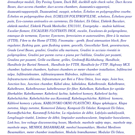
drenazhnye moduli
,
Dry Paving System
,
Duck Bill
,
duckbill style check valve
,
Duct Access
Boxes
,
duct access chamber
,
duct access chambers
,
duzzasztócs-appantyú
,
duzzasztócsappantyúk
,
Duzzasztómű
,
easypit
,
echelon
,
Échelon en polypropylène courbe
,
Échelon en polypropylène droit
,
ECHELON POLYPROPYLENE
,
echelons
,
Échelons pour
puits
,
Eco-cunetas antivuelco en carreteras
,
Ek Odalari
,
Ek Odasi
,
Elektrik Bacaları
,
elektrik menhol
,
Elektrik Plastik Menholler
,
EN13101
,
Energetyka – studnie kablowe
,
Escalier flottant
,
ESCALIERS FLOTTANTS INOX
,
escalin
,
Escalones de polipropileno
,
estanque de tormenta
,
Eyector
,
Eyectores
,
ferroviaires et autoroutières
,
fibre à la maison
(FTTH)
,
Fibre to the Home (FTTH)
,
Finomszita - geréb
,
flood attenuation block
,
flow
regulator
,
flushing gate
,
gate flushing system
,
geocells
,
Geocellular Tank
,
geoestructura
,
Grade Level Boxes
,
gradini
,
Gradini alla marinara
,
Gradini in acciaio rivestiti in
polipropilene
,
Gradini per parete curva e piana per l'edilizia
,
Gradini per pozzetti
,
Gradino per pozzetti
,
Grille oscillante
,
grilles
,
Grobstoff-Rückhaltung
,
Handhole
,
Handhole for Buried Network.
,
Handhole for FTTH
,
Handhole for FTTP
,
Highway MCX
chamber
,
hydrant chambers
,
hydrant chambers or meter chamber installation
,
Infiltracinė
talpa
,
Infiltratiekratten
,
infiltratiesysteem Hidrobox
,
infiltration cell
,
Infrastructures télécoms
,
Infrastrutture per Reti a Fibra Ottica
,
Iron steps
,
Joint box
,
Junction box
,
Junction chamber
,
Kábel akna
,
kábelakna
,
Kabelbronde
,
Kabelbrønn
,
Kabelbrunn
,
Kabelbrunnar
,
kabelbrunnar för fiber
,
Kabelkum
,
Kabelkum for optiske
fiberkabler
,
Kabelkummer
,
Kabelová šachta
,
kabelové komory
,
Kabelové šachty
,
Kabelschächte
,
Kabelschächte aus Kunststoff
,
Kabelzugschächte
,
Káblová komora
,
Káblové komory z plastu
,
KABLOVSKO OKNO PLASTIČNO
,
Klapa spłukująca
,
Klapa
zwrotna
,
klapy zwrotne
,
Komorové Zekany
,
Kompozit Ek Odalar
,
Kompozit Ek Odası
,
Kunstoffschächte
,
Kunststoff-Schächte
,
La régulation de débit
,
Lefolyás-szabályozók
,
Lengősugár-tisztító
,
Limiteur de débit
,
limpiador autobasculante
,
limpiador basculantes
,
Link box
,
low voltage disconnecting boxes
,
Manhole
,
manhole safety steps.
,
manhole step
,
manhole steps
,
MENHOL BASAMAKLAR
,
menhol basamakları
,
Menhol Merdiven
Basamakları
,
meter chamber installation
,
Modula brøndkammer
,
Modular Ek Odası
,