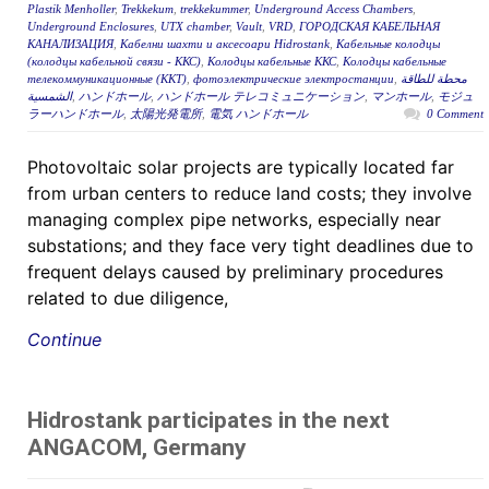
Plastik Menholler
,
Trekkekum
,
trekkekummer
,
Underground Access Chambers
,
Underground Enclosures
,
UTX chamber
,
Vault
,
VRD
,
ГОРОДСКАЯ КАБЕЛЬНАЯ
КАНАЛИЗАЦИЯ
,
Кабелни шахти и аксесоари Hidrostank
,
Кабельные колодцы
(колодцы кабельной связи - ККС)
,
Колодцы кабельные ККС
,
Колодцы кабельные
телекоммуникационные (ККТ)
,
фотоэлектрические электростанции
,
محطة للطاقة
الشمسية
,
ハンドホール
,
ハンドホール テレコミュニケーション
,
マンホール
,
モジュ
ラーハンドホール
,
太陽光発電所
,
電気 ハンドホール
0 Comment
Photovoltaic solar projects are typically located far
from urban centers to reduce land costs; they involve
managing complex pipe networks, especially near
substations; and they face very tight deadlines due to
frequent delays caused by preliminary procedures
related to due diligence,
Continue
Hidrostank participates in the next
ANGACOM, Germany