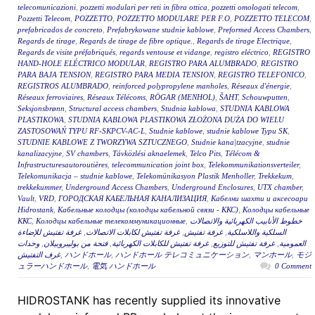
telecomunicazioni
,
pozzetti modulari per reti in fibra ottica
,
pozzetti omologati telecom
,
Pozzetti Telecom
,
POZZETTO
,
POZZETTO MODULARE PER F.O
,
POZZETTO TELECOM
,
prefabricados de concreto
,
Prefabrykowane studnie kablowe
,
Preformed Access Chambers
,
Regards de tirage
,
Regards de tirage de fibre optique.
,
Regards de tirage Electrique
,
Regards de visite préfabriqués
,
regards ventouse et vidange
,
registro eléctrico
,
REGISTRO
HAND-HOLE ELÉCTRICO MODULAR
,
REGISTRO PARA ALUMBRADO
,
REGISTRO
PARA BAJA TENSION
,
REGISTRO PARA MEDIA TENSION
,
REGISTRO TELEFONICO
,
REGISTROS ALUMBRADO
,
reinforced polypropylene manholes
,
Réseaux d'énergie
,
Réseaux ferroviaires
,
Réseaux Télécoms
,
RÖGAR (MENHOL)
,
ŠAHT
,
Schouwputten
,
Seksjonsbrønn
,
Structural access chambers
,
Studnia kablowa
,
STUDNIA KABLOWA
PLASTIKOWA
,
STUDNIA KABLOWA PLASTIKOWA ZŁOŻONA DUŻA DO WIELU
ZASTOSOWAŃ TYPU RF-SKPCV-AC-L
,
Studnie kablowe
,
studnie kablowe Typu SK
,
STUDNIE KABLOWE Z TWORZYWA SZTUCZNEGO
,
Studnie kana|tzacyjne
,
studnie
kanalizacyjne
,
SV chambers
,
Távközlési aknaelemek
,
Telco Pits
,
Télécom &
Infrastructuresautoroutières
,
telecommunication joint box
,
Telekommunikationsverteiler
,
Telekomunikacja – studnie kablowe
,
Telekomünikasyon Plastik Menholler
,
Trekkekum
,
trekkekummer
,
Underground Access Chambers
,
Underground Enclosures
,
UTX chamber
,
Vault
,
VRD
,
ГОРОДСКАЯ КАБЕЛЬНАЯ КАНАЛИЗАЦИЯ
,
Кабелни шахти и аксесоари
Hidrostank
,
Кабельные колодцы (колодцы кабельной связи - ККС)
,
Колодцы кабельные
ККС
,
Колодцы кабельные телекоммуникационные
,
خطوط الأنابيب الكهربائية والاتصالات
غرفة تفتيش للإضاءة
,
غرفة تفتيش لكابلات الاتصالات
,
غرفة تفتيش
,
السلكية واللاسلكية
وحدات
,
فتحة من بوليبروبيلان
,
غرفة تفتيش للكابلات الكهربائية
,
غرفة تفتيش للتوزيع
,
العمومية
غرف التفتيش
,
ハンドホール
,
ハンドホール テレコミュニケーション
,
マンホール
,
モジ
ュラーハンドホール
,
電気 ハンドホール
0 Comment
HIDROSTANK has recently supplied its innovative