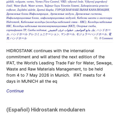
gátlók
,
volquete
,
vortex
,
Vortex Flow Control
,
VRD
,
výkyvné česle
,
Výkyvný paprskový
čistič
,
Water flush
,
Water screen
,
Yağmur Suyu Yönetim Sistemi
,
Zabezpieczenia przeciw-
cofkowe
,
Zajištění zádrže
,
Zpetná klapka
,
ГОРОДСКАЯ КАБЕЛЬНАЯ КАНАЛИЗАЦИЯ
,
Дренажные блоки Инфильтрация.
,
дренажные модули
,
Дренажные системы
,
Инфильтрационные блоки
,
инфильтрационных модулей
,
Кабелни шахти и аксесоари
Hidrostank
,
Кабельные колодцы (колодцы кабельной связи - ККС)
,
Колодцы кабельные
ККС
,
Колодцы кабельные телекоммуникационные (ККТ)
,
Опорные скобы
,
сертификат ТР
,
Скобы ходовые
,
خطوات غرف التفتيش
,
تنك مانع العواصف
,
ハンドホー
ル
,
ハンドホール テレコミュニケーション
,
マンホール
,
モジュラーハンドホール
,
電
気 ハンドホール
0 Comment
HIDROSTANK continues with the international
commitment and will attend the next edition of the
IFAT, the World’s Leading Trade Fair for Water, Sewage,
Waste and Raw Materials Management, to be held
from 4 to 7 May 2026 in Munich. IFAT meets for 4
days in MUNICH all the eq
Continue
(Español) Hidrostank modularen