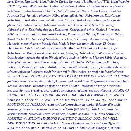
Level Boxes
,
Handhole
,
Handhole for Buried Network.
,
Handhole for FTTH
,
Handhole for
FTTP
,
Highway MCX chamber
,
hydrant chambers
,
hydrant chambers or meter chamber
installation
,
Infrastructures télécoms
,
Infrastrutture per Reti a Fibra Ottica
,
Joint box
,
Junction box
,
Junction chamber
,
Kábel akna
,
kábelakna
,
Kabelbronde
,
Kabelbrønn
,
Kabelbrunn
,
Kabelbrunnar
,
kabelbrunnar för fiber
,
Kabelkum
,
Kabelkum for optiske
fiberkabler
,
Kabelkummer
,
Kabelová šachta
,
kabelové komory
,
Kabelové šachty
,
Kabelschächte
,
Kabelschächte aus Kunststoff
,
Kabelzugschächte
,
Káblová komora
,
Káblové komory z plastu
,
Komorové Zekany
,
Kompozit Ek Odalar
,
Kompozit Ek Odası
,
Kunstoffschächte
,
Kunststoff-Schächte
,
Link box
,
low voltage disconnecting boxes
,
Manhole
,
meter chamber installation
,
Modula brøndkammer
,
Modular Ek Odası
,
Modular-Ek-Odalar
,
Moduláris Kábelaknák
,
Modüler Ek Odalar
,
Modulopbygget
Kabelbronde
,
Modułowa studnia kablowa
,
Muanyag Tiztitoakna
,
OSP access chamber
,
Outside plant access chamber
,
Pit
,
plastikowe studnie kablowe
,
Plastové káblové komory
,
Polietylenowe studnie kablowe
,
Polycarbonate Manholes
,
Polycarbonate Pull box
,
Polyvault
,
Pozzetti
,
pozzetti di distribuzione
,
Pozzetti modulari per infrastrutture di reti di
telecomunicazioni
,
pozzetti modulari per reti in fibra ottica
,
pozzetti omologati telecom
,
Pozzetti Telecom
,
POZZETTO
,
POZZETTO MODULARE PER F.O
,
POZZETTO TELECOM
,
prefabricados de concreto
,
Prefabrykowane studnie kablowe
,
Preformed Access Chambers
,
Regards de tirage
,
Regards de tirage de fibre optique.
,
Regards de tirage Electrique
,
Regards de visite préfabriqués
,
regards ventouse et vidange
,
registro eléctrico
,
REGISTRO
HAND-HOLE ELÉCTRICO MODULAR
,
REGISTRO PARA ALUMBRADO
,
REGISTRO
PARA BAJA TENSION
,
REGISTRO PARA MEDIA TENSION
,
REGISTRO TELEFONICO
,
REGISTROS ALUMBRADO
,
reinforced polypropylene manholes
,
Réseaux d'énergie
,
Réseaux ferroviaires
,
Réseaux Télécoms
,
RÖGAR (MENHOL)
,
ŠAHT
,
Schouwputten
,
Seksjonsbrønn
,
Structural access chambers
,
Studnia kablowa
,
STUDNIA KABLOWA
PLASTIKOWA
,
STUDNIA KABLOWA PLASTIKOWA ZŁOŻONA DUŻA DO WIELU
ZASTOSOWAŃ TYPU RF-SKPCV-AC-L
,
Studnie kablowe
,
studnie kablowe Typu SK
,
STUDNIE KABLOWE Z TWORZYWA SZTUCZNEGO
,
Studnie kana|tzacyjne
,
studnie