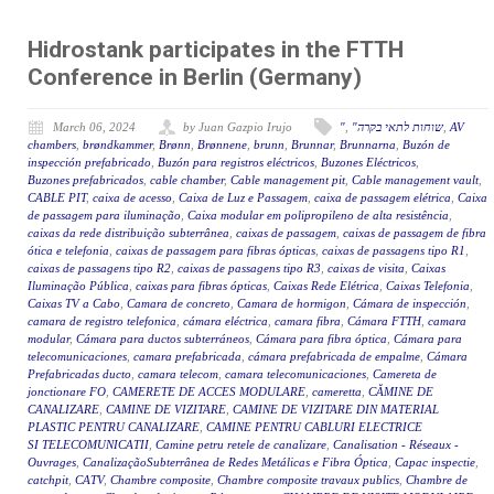
Hidrostank participates in the FTTH
Conference in Berlin (Germany)
March 06, 2024
by Juan Gazpio Irujo
"
,
"שוחות לתאי בקרה
,
AV
chambers
,
brøndkammer
,
Brønn
,
Brønnene
,
brunn
,
Brunnar
,
Brunnarna
,
Buzón de
inspección prefabricado
,
Buzón para registros eléctricos
,
Buzones Eléctricos
,
Buzones prefabricados
,
cable chamber
,
Cable management pit
,
Cable management vault
,
CABLE PIT
,
caixa de acesso
,
Caixa de Luz e Passagem
,
caixa de passagem elétrica
,
Caixa
de passagem para iluminação
,
Caixa modular em polipropileno de alta resistência
,
caixas da rede distribuição subterrânea
,
caixas de passagem
,
caixas de passagem de fibra
ótica e telefonia
,
caixas de passagem para fibras ópticas
,
caixas de passagens tipo R1
,
caixas de passagens tipo R2
,
caixas de passagens tipo R3
,
caixas de visita
,
Caixas
Iluminação Pública
,
caixas para fibras ópticas
,
Caixas Rede Elétrica
,
Caixas Telefonia
,
Caixas TV a Cabo
,
Camara de concreto
,
Camara de hormigon
,
Cámara de inspección
,
camara de registro telefonica
,
cámara eléctrica
,
camara fibra
,
Cámara FTTH
,
camara
modular
,
Cámara para ductos subterráneos
,
Cámara para fibra óptica
,
Cámara para
telecomunicaciones
,
camara prefabricada
,
cámara prefabricada de empalme
,
Cámara
Prefabricadas ducto
,
camara telecom
,
camara telecomunicaciones
,
Camereta de
jonctionare FO
,
CAMERETE DE ACCES MODULARE
,
cameretta
,
CĂMINE DE
CANALIZARE
,
CAMINE DE VIZITARE
,
CAMINE DE VIZITARE DIN MATERIAL
PLASTIC PENTRU CANALIZARE
,
CAMINE PENTRU CABLURI ELECTRICE
SI TELECOMUNICATII
,
Camine petru retele de canalizare
,
Canalisation - Réseaux -
Ouvrages
,
CanalizaçãoSubterrânea de Redes Metálicas e Fibra Óptica
,
Capac inspectie
,
catchpit
,
CATV
,
Chambre composite
,
Chambre composite travaux publics
,
Chambre de