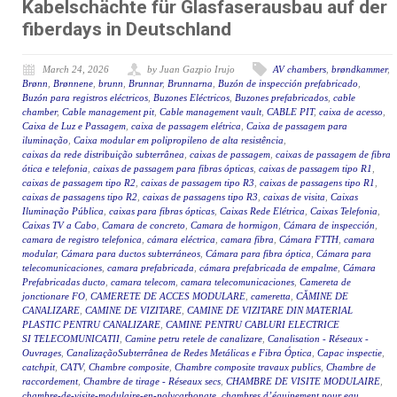
Kabelschächte für Glasfaserausbau auf der
fiberdays in Deutschland
March 24, 2026
by Juan Gazpio Irujo
AV chambers
,
brøndkammer
,
Brønn
,
Brønnene
,
brunn
,
Brunnar
,
Brunnarna
,
Buzón de inspección prefabricado
,
Buzón para registros eléctricos
,
Buzones Eléctricos
,
Buzones prefabricados
,
cable
chamber
,
Cable management pit
,
Cable management vault
,
CABLE PIT
,
caixa de acesso
,
Caixa de Luz e Passagem
,
caixa de passagem elétrica
,
Caixa de passagem para
iluminação
,
Caixa modular em polipropileno de alta resistência
,
caixas da rede distribuição subterrânea
,
caixas de passagem
,
caixas de passagem de fibra
ótica e telefonia
,
caixas de passagem para fibras ópticas
,
caixas de passagem tipo R1
,
caixas de passagem tipo R2
,
caixas de passagem tipo R3
,
caixas de passagens tipo R1
,
caixas de passagens tipo R2
,
caixas de passagens tipo R3
,
caixas de visita
,
Caixas
Iluminação Pública
,
caixas para fibras ópticas
,
Caixas Rede Elétrica
,
Caixas Telefonia
,
Caixas TV a Cabo
,
Camara de concreto
,
Camara de hormigon
,
Cámara de inspección
,
camara de registro telefonica
,
cámara eléctrica
,
camara fibra
,
Cámara FTTH
,
camara
modular
,
Cámara para ductos subterráneos
,
Cámara para fibra óptica
,
Cámara para
telecomunicaciones
,
camara prefabricada
,
cámara prefabricada de empalme
,
Cámara
Prefabricadas ducto
,
camara telecom
,
camara telecomunicaciones
,
Camereta de
jonctionare FO
,
CAMERETE DE ACCES MODULARE
,
cameretta
,
CĂMINE DE
CANALIZARE
,
CAMINE DE VIZITARE
,
CAMINE DE VIZITARE DIN MATERIAL
PLASTIC PENTRU CANALIZARE
,
CAMINE PENTRU CABLURI ELECTRICE
SI TELECOMUNICATII
,
Camine petru retele de canalizare
,
Canalisation - Réseaux -
Ouvrages
,
CanalizaçãoSubterrânea de Redes Metálicas e Fibra Óptica
,
Capac inspectie
,
catchpit
,
CATV
,
Chambre composite
,
Chambre composite travaux publics
,
Chambre de
raccordement
,
Chambre de tirage - Réseaux secs
,
CHAMBRE DE VISITE MODULAIRE
,
chambre-de-visite-modulaire-en-polycarbonate
,
chambres d’équipement pour eau