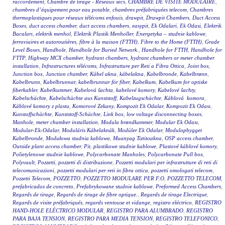
raccordement
,
Chambre de tirage - Réseaux secs
,
CHAMBRE DE VISITE MODULAIRE
,
chambres d’équipement pour eau potable
,
chambres préfabriquées telecom
,
Chambres
thermoplastiques pour réseaux télécoms enfouis
,
drawpit
,
Drawpit Chambers
,
Duct Access
Boxes
,
duct access chamber
,
duct access chambers
,
easypit
,
Ek Odalari
,
Ek Odasi
,
Elektrik
Bacaları
,
elektrik menhol
,
Elektrik Plastik Menholler
,
Energetyka – studnie kablowe
,
ferroviaires et autoroutières
,
fibre à la maison (FTTH)
,
Fibre to the Home (FTTH)
,
Grade
Level Boxes
,
Handhole
,
Handhole for Buried Network.
,
Handhole for FTTH
,
Handhole for
FTTP
,
Highway MCX chamber
,
hydrant chambers
,
hydrant chambers or meter chamber
installation
,
Infrastructures télécoms
,
Infrastrutture per Reti a Fibra Ottica
,
Joint box
,
Junction box
,
Junction chamber
,
Kábel akna
,
kábelakna
,
Kabelbronde
,
Kabelbrønn
,
Kabelbrunn
,
Kabelbrunnar
,
kabelbrunnar för fiber
,
Kabelkum
,
Kabelkum for optiske
fiberkabler
,
Kabelkummer
,
Kabelová šachta
,
kabelové komory
,
Kabelové šachty
,
Kabelschächte
,
Kabelschächte aus Kunststoff
,
Kabelzugschächte
,
Káblová komora
,
Káblové komory z plastu
,
Komorové Zekany
,
Kompozit Ek Odalar
,
Kompozit Ek Odası
,
Kunstoffschächte
,
Kunststoff-Schächte
,
Link box
,
low voltage disconnecting boxes
,
Manhole
,
meter chamber installation
,
Modula brøndkammer
,
Modular Ek Odası
,
Modular-Ek-Odalar
,
Moduláris Kábelaknák
,
Modüler Ek Odalar
,
Modulopbygget
Kabelbronde
,
Modułowa studnia kablowa
,
Muanyag Tiztitoakna
,
OSP access chamber
,
Outside plant access chamber
,
Pit
,
plastikowe studnie kablowe
,
Plastové káblové komory
,
Polietylenowe studnie kablowe
,
Polycarbonate Manholes
,
Polycarbonate Pull box
,
Polyvault
,
Pozzetti
,
pozzetti di distribuzione
,
Pozzetti modulari per infrastrutture di reti di
telecomunicazioni
,
pozzetti modulari per reti in fibra ottica
,
pozzetti omologati telecom
,
Pozzetti Telecom
,
POZZETTO
,
POZZETTO MODULARE PER F.O
,
POZZETTO TELECOM
,
prefabricados de concreto
,
Prefabrykowane studnie kablowe
,
Preformed Access Chambers
,
Regards de tirage
,
Regards de tirage de fibre optique.
,
Regards de tirage Electrique
,
Regards de visite préfabriqués
,
regards ventouse et vidange
,
registro eléctrico
,
REGISTRO
HAND-HOLE ELÉCTRICO MODULAR
,
REGISTRO PARA ALUMBRADO
,
REGISTRO
PARA BAJA TENSION
,
REGISTRO PARA MEDIA TENSION
,
REGISTRO TELEFONICO
,