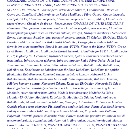
CANALIZARE
,
CAMINE DE VIZITARE
,
CAMINE DE VIZITARE DIN MATERIAL
PLASTIC PENTRU CANALIZARE
,
CAMINE PENTRU CABLURI ELECTRICE
SI TELECOMUNICATII
,
Camine petru retele de canalizare
,
Canalisation - Réseaux -
Ouvrages
,
CanalizaçãoSubterrânea de Redes Metálicas e Fibra Óptica
,
Capac inspectie
,
catchpit
,
CATV
,
Chambre composite
,
Chambre composite travaux publics
,
Chambre de
raccordement
,
Chambre de tirage - Réseaux secs
,
CHAMBRE DE VISITE MODULAIRE
,
chambres d’équipement pour eau potable
,
chambres préfabriquées telecom
,
Chambres
thermoplastiques pour réseaux télécoms enfouis
,
drawpit
,
Drawpit Chambers
,
Duct Access
Boxes
,
duct access chamber
,
duct access chambers
,
easypit
,
Ek Odalari
,
Ek Odasi
,
Elektrik
Bacaları
,
elektrik menhol
,
Elektrik Plastik Menholler
,
Energetyka – studnie kablowe
,
ferroviaires et autoroutières
,
fibre à la maison (FTTH)
,
Fibre to the Home (FTTH)
,
Grade
Level Boxes
,
Handhole
,
Handhole for Buried Network.
,
Handhole for FTTH
,
Handhole for
FTTP
,
Highway MCX chamber
,
hydrant chambers
,
hydrant chambers or meter chamber
installation
,
Infrastructures télécoms
,
Infrastrutture per Reti a Fibra Ottica
,
Joint box
,
Junction box
,
Junction chamber
,
Kábel akna
,
kábelakna
,
Kabelbronde
,
Kabelbrønn
,
Kabelbrunn
,
Kabelbrunnar
,
kabelbrunnar för fiber
,
Kabelkum
,
Kabelkum for optiske
fiberkabler
,
Kabelkummer
,
Kabelová šachta
,
kabelové komory
,
Kabelové šachty
,
Kabelschächte
,
Kabelschächte aus Kunststoff
,
Kabelzugschächte
,
Káblová komora
,
Káblové komory z plastu
,
Komorové Zekany
,
Kompozit Ek Odalar
,
Kompozit Ek Odası
,
Kunstoffschächte
,
Kunststoff-Schächte
,
Link box
,
low voltage disconnecting boxes
,
Manhole
,
meter chamber installation
,
Modula brøndkammer
,
Modular Ek Odası
,
Modular-Ek-Odalar
,
Moduláris Kábelaknák
,
Modüler Ek Odalar
,
Modulopbygget
Kabelbronde
,
Modułowa studnia kablowa
,
Muanyag Tiztitoakna
,
OSP access chamber
,
Outside plant access chamber
,
Pit
,
plastikowe studnie kablowe
,
Plastové káblové komory
,
Polietylenowe studnie kablowe
,
Polycarbonate Manholes
,
Polycarbonate Pull box
,
Polyvault
,
Pozzetti
,
pozzetti di distribuzione
,
Pozzetti modulari per infrastrutture di reti di
telecomunicazioni
,
pozzetti modulari per reti in fibra ottica
,
pozzetti omologati telecom
,
Pozzetti Telecom
,
POZZETTO
,
POZZETTO MODULARE PER F.O
,
POZZETTO TELECOM
,