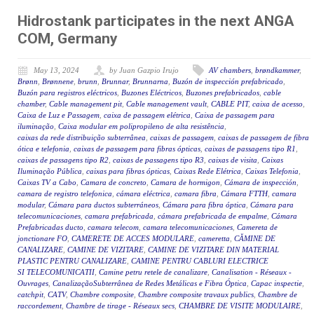
Hidrostank participates in the next ANGA
COM, Germany
May 13, 2024
by Juan Gazpio Irujo
AV chambers
,
brøndkammer
,
Brønn
,
Brønnene
,
brunn
,
Brunnar
,
Brunnarna
,
Buzón de inspección prefabricado
,
Buzón para registros eléctricos
,
Buzones Eléctricos
,
Buzones prefabricados
,
cable
chamber
,
Cable management pit
,
Cable management vault
,
CABLE PIT
,
caixa de acesso
,
Caixa de Luz e Passagem
,
caixa de passagem elétrica
,
Caixa de passagem para
iluminação
,
Caixa modular em polipropileno de alta resistência
,
caixas da rede distribuição subterrânea
,
caixas de passagem
,
caixas de passagem de fibra
ótica e telefonia
,
caixas de passagem para fibras ópticas
,
caixas de passagens tipo R1
,
caixas de passagens tipo R2
,
caixas de passagens tipo R3
,
caixas de visita
,
Caixas
Iluminação Pública
,
caixas para fibras ópticas
,
Caixas Rede Elétrica
,
Caixas Telefonia
,
Caixas TV a Cabo
,
Camara de concreto
,
Camara de hormigon
,
Cámara de inspección
,
camara de registro telefonica
,
cámara eléctrica
,
camara fibra
,
Cámara FTTH
,
camara
modular
,
Cámara para ductos subterráneos
,
Cámara para fibra óptica
,
Cámara para
telecomunicaciones
,
camara prefabricada
,
cámara prefabricada de empalme
,
Cámara
Prefabricadas ducto
,
camara telecom
,
camara telecomunicaciones
,
Camereta de
jonctionare FO
,
CAMERETE DE ACCES MODULARE
,
cameretta
,
CĂMINE DE
CANALIZARE
,
CAMINE DE VIZITARE
,
CAMINE DE VIZITARE DIN MATERIAL
PLASTIC PENTRU CANALIZARE
,
CAMINE PENTRU CABLURI ELECTRICE
SI TELECOMUNICATII
,
Camine petru retele de canalizare
,
Canalisation - Réseaux -
Ouvrages
,
CanalizaçãoSubterrânea de Redes Metálicas e Fibra Óptica
,
Capac inspectie
,
catchpit
,
CATV
,
Chambre composite
,
Chambre composite travaux publics
,
Chambre de
raccordement
,
Chambre de tirage - Réseaux secs
,
CHAMBRE DE VISITE MODULAIRE
,