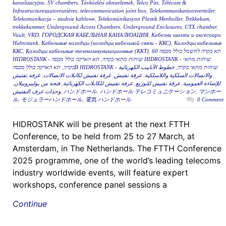
kanalizacyjne
,
SV chambers
,
Távközlési aknaelemek
,
Telco Pits
,
Télécom &
Infrastructuresautoroutières
,
telecommunication joint box
,
Telekommunikationsverteiler
,
Telekomunikacja – studnie kablowe
,
Telekomünikasyon Plastik Menholler
,
Trekkekum
,
trekkekummer
,
Underground Access Chambers
,
Underground Enclosures
,
UTX chamber
,
Vault
,
VRD
,
ГОРОДСКАЯ КАБЕЛЬНАЯ КАНАЛИЗАЦИЯ
,
Кабелни шахти и аксесоари
Hidrostank
,
Кабельные колодцы (колодцы кабельной связи - ККС)
,
Колодцы кабельные
ККС
,
Колодцы кабельные телекоммуникационные (ККТ)
,
תא בקרה לחשמל כולל מכסה 60
תא הארקה כולל מכסה HIDROSTANK - שוחות מתאי
,
HIDROSTANK - שוחות מתאי בקרה
,
בקרה
خطوط الأنابيب الكهربائية
,
תא הארקה כולל מכסהB HIDROSTANK - שוחות מתאי בקרה
غرفة تفتيش
,
غرفة تفتيش لكابلات الاتصالات
,
غرفة تفتيش
,
والاتصالات السلكية واللاسلكية
,
فتحة من بوليبروبيلان
,
غرفة تفتيش للكابلات الكهربائية
,
غرفة تفتيش للتوزيع
,
للإضاءة العمومية
وحدات غرف التفتيش
,
ハンドホール
,
ハンドホール テレコミュニケーション
,
マンホー
ル
,
モジュラーハンドホール
,
電気 ハンドホール
0 Comment
HIDROSTANK will be present at the next FTTH
Conference, to be held from 25 to 27 March, at
Amsterdam, in The Netherlands. The FTTH Conference
2025 programme, one of the world’s leading telecoms
industry worldwide events, will feature expert
workshops, conference panel sessions a
Continue