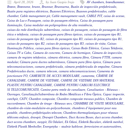
April 28, 2026
by Juan Gazpio Irujo
AV chambers
,
brøndkammer
,
Brønn
,
Brønnene
,
brunn
,
Brunnar
,
Brunnarna
,
Buzón de inspección prefabricado
,
Buzón para registros eléctricos
,
Buzones Eléctricos
,
Buzones prefabricados
,
cable
chamber
,
Cable management pit
,
Cable management vault
,
CABLE PIT
,
caixa de acesso
,
Caixa de Luz e Passagem
,
caixa de passagem elétrica
,
Caixa de passagem para
iluminação
,
Caixa modular em polipropileno de alta resistência
,
caixas da rede distribuição subterrânea
,
caixas de passagem
,
caixas de passagem de fibra
ótica e telefonia
,
caixas de passagem para fibras ópticas
,
caixas de passagem tipo R1
,
caixas de passagem tipo R2
,
caixas de passagem tipo R3
,
caixas de passagens tipo R1
,
caixas de passagens tipo R2
,
caixas de passagens tipo R3
,
caixas de visita
,
Caixas
Iluminação Pública
,
caixas para fibras ópticas
,
Caixas Rede Elétrica
,
Caixas Telefonia
,
Caixas TV a Cabo
,
Camara de concreto
,
Camara de hormigon
,
Cámara de inspección
,
camara de registro telefonica
,
cámara eléctrica
,
camara fibra
,
Cámara FTTH
,
camara
modular
,
Cámara para ductos subterráneos
,
Cámara para fibra óptica
,
Cámara para
telecomunicaciones
,
camara prefabricada
,
cámara prefabricada de empalme
,
Cámara
Prefabricadas ducto
,
camara telecom
,
camara telecomunicaciones
,
Camereta de
jonctionare FO
,
CAMERETE DE ACCES MODULARE
,
cameretta
,
CĂMINE DE
CANALIZARE
,
CAMINE DE VIZITARE
,
CAMINE DE VIZITARE DIN MATERIAL
PLASTIC PENTRU CANALIZARE
,
CAMINE PENTRU CABLURI ELECTRICE
SI TELECOMUNICATII
,
Camine petru retele de canalizare
,
Canalisation - Réseaux -
Ouvrages
,
CanalizaçãoSubterrânea de Redes Metálicas e Fibra Óptica
,
Capac inspectie
,
catchpit
,
CATV
,
Chambre composite
,
Chambre composite travaux publics
,
Chambre de
raccordement
,
Chambre de tirage - Réseaux secs
,
CHAMBRE DE VISITE MODULAIRE
,
chambre-de-visite-modulaire-en-polycarbonate
,
chambres d’équipement pour eau
potable
,
chambres préfabriquées telecom
,
Chambres thermoplastiques pour réseaux
télécoms enfouis
,
drawpit
,
Drawpit Chambers
,
Duct Access Boxes
,
duct access chamber
,
duct access chambers
,
easypit
,
Ek Odalari
,
Ek Odasi
,
Elektrik Bacaları
,
elektrik menhol
,
Elektrik Plastik Menholler
,
Energetyka – studnie kablowe
,
ferroviaires et autoroutières
,