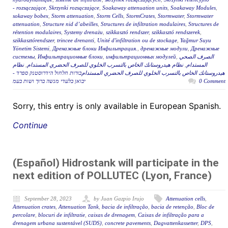
- rozsączające
,
Skrzynki rozsączające
,
Soakaway attenuation units
,
Soakaway Modules
,
sokaway bobex
,
Storm attenuation
,
Storm Cells
,
StormCrates
,
Stormwater
,
Stormwater
attenuation
,
Structure nid d’abeilles
,
Structures de infiltration modulaires
,
Structures de
rétention modulaires
,
Systemy drenażu
,
szikkasztó rendszer
,
szikkasztó rendszerek
,
szikkasztórendszer
,
trincee drenanti
,
Unité d'infiltration ou de stockage
,
Yağmur Suyu
Yönetim Sistemi
,
Дренажные блоки Инфильтрация.
,
дренажные модули
,
Дренажные
системы
,
Инфильтрационные блоки
,
инфильтрационных модулей
,
الصرف الصحي
نظام
,
نظام هيدروستانك الخاص بالتسرب الخلوي للصرف الحضري المستدام
,
المستدام
هيدروستانك الخاص بالتسرب الخلوي للصرف الحضري المستدامבורות חלחול הידרוסטנק ספרד -
יבואן בלעדי מנשה ברוך ושות בעמ
0 Comment
Sorry, this entry is only available in European Spanish.
Continue
(Español) Hidrostank will participate in the
next edition of POLLUTEC (Lyon, France)
September 28, 2023
by Juan Gazpio Irujo
Attenuation cells
,
Attenuation crates
,
Attenuation Tank
,
bacia de infiltração
,
bacia de retenção
,
Bloc de
percolare
,
blocuri de infiltratie
,
caixas de drenagem
,
Caixas de infiltração para a
drenagem urbana sustentável (SUDS)
,
concrete pavements
,
Dagvattenkassetter
,
DPS
,