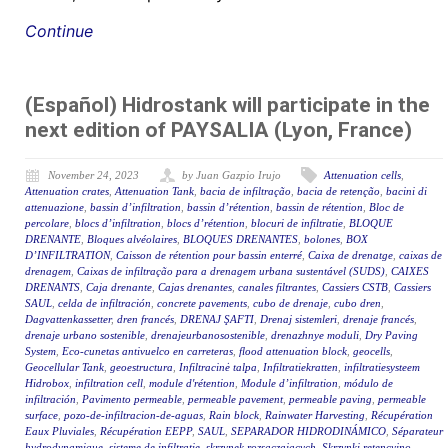
Continue
(Español) Hidrostank will participate in the
next edition of PAYSALIA (Lyon, France)
November 24, 2023
by Juan Gazpio Irujo
Attenuation cells
,
Attenuation crates
,
Attenuation Tank
,
bacia de infiltração
,
bacia de retenção
,
bacini di
attenuazione
,
bassin d’infiltration
,
bassin d’rétention
,
bassin de rétention
,
Bloc de
percolare
,
blocs d’infiltration
,
blocs d’rétention
,
blocuri de infiltratie
,
BLOQUE
DRENANTE
,
Bloques alvéolaires
,
BLOQUES DRENANTES
,
bolones
,
BOX
D’INFILTRATION
,
Caisson de rétention pour bassin enterré
,
Caixa de drenatge
,
caixas de
drenagem
,
Caixas de infiltração para a drenagem urbana sustentável (SUDS)
,
CAIXES
DRENANTS
,
Caja drenante
,
Cajas drenantes
,
canales filtrantes
,
Cassiers CSTB
,
Cassiers
SAUL
,
celda de infiltración
,
concrete pavements
,
cubo de drenaje
,
cubo dren
,
Dagvattenkassetter
,
dren francés
,
DRENAJ ŞAFTI
,
Drenaj sistemleri
,
drenaje francés
,
drenaje urbano sostenible
,
drenajeurbanosostenible
,
drenazhnye moduli
,
Dry Paving
System
,
Eco-cunetas antivuelco en carreteras
,
flood attenuation block
,
geocells
,
Geocellular Tank
,
geoestructura
,
Infiltracinė talpa
,
Infiltratiekratten
,
infiltratiesysteem
Hidrobox
,
infiltration cell
,
module d'rétention
,
Module d’infiltration
,
módulo de
infiltración
,
Pavimento permeable
,
permeable pavement
,
permeable paving
,
permeable
surface
,
pozo-de-infiltracion-de-aguas
,
Rain block
,
Rainwater Harvesting
,
Récupération
Eaux Pluviales
,
Récupération EEPP
,
SAUL
,
SEPARADOR HIDRODINÁMICO
,
Séparateur
hydrodynamique
,
sisteme de infiltratie
,
skrzynek rozsączających
,
Skrzynki retencyjno