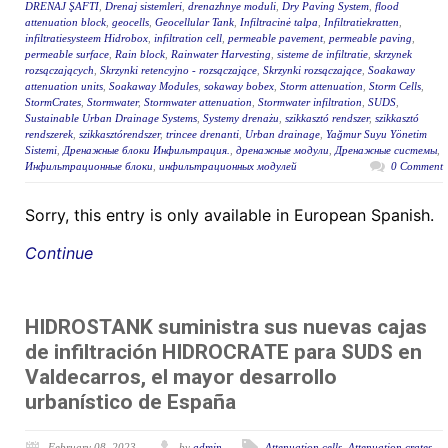
DRENAJ ŞAFTI
,
Drenaj sistemleri
,
drenazhnye moduli
,
Dry Paving System
,
flood
attenuation block
,
geocells
,
Geocellular Tank
,
Infiltracinė talpa
,
Infiltratiekratten
,
infiltratiesysteem Hidrobox
,
infiltration cell
,
permeable pavement
,
permeable paving
,
permeable surface
,
Rain block
,
Rainwater Harvesting
,
sisteme de infiltratie
,
skrzynek
rozsączających
,
Skrzynki retencyjno - rozsączające
,
Skrzynki rozsączające
,
Soakaway
attenuation units
,
Soakaway Modules
,
sokaway bobex
,
Storm attenuation
,
Storm Cells
,
StormCrates
,
Stormwater
,
Stormwater attenuation
,
Stormwater infiltration
,
SUDS
,
Sustainable Urban Drainage Systems
,
Systemy drenażu
,
szikkasztó rendszer
,
szikkasztó
rendszerek
,
szikkasztórendszer
,
trincee drenanti
,
Urban drainage
,
Yağmur Suyu Yönetim
Sistemi
,
Дренажные блоки Инфильтрация.
,
дренажные модули
,
Дренажные системы
,
Инфильтрационные блоки
,
инфильтрационных модулей
0 Comment
Sorry, this entry is only available in European Spanish.
Continue
HIDROSTANK suministra sus nuevas cajas
de infiltración HIDROCRATE para SUDS en
Valdecarros, el mayor desarrollo
urbanístico de España
February 08, 2023
by
admin
Attenuation cells
,
Attenuation crates
,