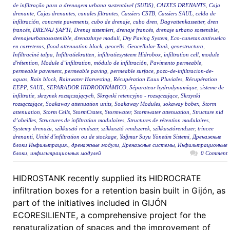
de infiltração para a drenagem urbana sustentável (SUDS)
,
CAIXES DRENANTS
,
Caja
drenante
,
Cajas drenantes
,
canales filtrantes
,
Cassiers CSTB
,
Cassiers SAUL
,
celda de
infiltración
,
concrete pavements
,
cubo de drenaje
,
cubo dren
,
Dagvattenkassetter
,
dren
francés
,
DRENAJ ŞAFTI
,
Drenaj sistemleri
,
drenaje francés
,
drenaje urbano sostenible
,
drenajeurbanosostenible
,
drenazhnye moduli
,
Dry Paving System
,
Eco-cunetas antivuelco
en carreteras
,
flood attenuation block
,
geocells
,
Geocellular Tank
,
geoestructura
,
Infiltracinė talpa
,
Infiltratiekratten
,
infiltratiesysteem Hidrobox
,
infiltration cell
,
module
d'rétention
,
Module d’infiltration
,
módulo de infiltración
,
Pavimento permeable
,
permeable pavement
,
permeable paving
,
permeable surface
,
pozo-de-infiltracion-de-
aguas
,
Rain block
,
Rainwater Harvesting
,
Récupération Eaux Pluviales
,
Récupération
EEPP
,
SAUL
,
SEPARADOR HIDRODINÁMICO
,
Séparateur hydrodynamique
,
sisteme de
infiltratie
,
skrzynek rozsączających
,
Skrzynki retencyjno - rozsączające
,
Skrzynki
rozsączające
,
Soakaway attenuation units
,
Soakaway Modules
,
sokaway bobex
,
Storm
attenuation
,
Storm Cells
,
StormCrates
,
Stormwater
,
Stormwater attenuation
,
Structure nid
d’abeilles
,
Structures de infiltration modulaires
,
Structures de rétention modulaires
,
Systemy drenażu
,
szikkasztó rendszer
,
szikkasztó rendszerek
,
szikkasztórendszer
,
trincee
drenanti
,
Unité d'infiltration ou de stockage
,
Yağmur Suyu Yönetim Sistemi
,
Дренажные
блоки Инфильтрация.
,
дренажные модули
,
Дренажные системы
,
Инфильтрационные
блоки
,
инфильтрационных модулей
0 Comment
HIDROSTANK recently supplied its HIDROCRATE
infiltration boxes for a retention basin built in Gijón, as
part of the initiatives included in GIJÓN
ECORESILIENTE, a comprehensive project for the
renaturalization of spaces and the improvement of