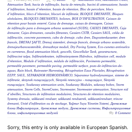
Attenuation Tank
,
bacia de infiltração
,
bacia de retenção
,
bacini di attenuazione
,
bassin
d’infiltration
,
bassin d’rétention
,
bassin de rétention
,
Bloc de percolare
,
blocs
d’infiltration
,
blocs d’rétention
,
blocuri de infiltratie
,
BLOQUE DRENANTE
,
Bloques
alvéolaires
,
BLOQUES DRENANTES
,
bolones
,
BOX D’INFILTRATION
,
Caisson de
rétention pour bassin enterré
,
Caixa de drenatge
,
caixas de drenagem
,
Caixas
de infiltração para a drenagem urbana sustentável (SUDS)
,
CAIXES DRENANTS
,
Caja
drenante
,
Cajas drenantes
,
canales filtrantes
,
Cassiers CSTB
,
Cassiers SAUL
,
celda de
infiltración
,
concrete pavements
,
cubo de drenaje
,
cubo dren
,
Dagvattenkassetter
,
dren
francés
,
DRENAJ ŞAFTI
,
Drenaj sistemleri
,
drenaje francés
,
drenaje urbano sostenible
,
drenajeurbanosostenible
,
drenazhnye moduli
,
Dry Paving System
,
Eco-cunetas antivuelco
en carreteras
,
flood attenuation block
,
geocells
,
Geocellular Tank
,
geoestructura
,
Infiltracinė talpa
,
Infiltratiekratten
,
infiltratiesysteem Hidrobox
,
infiltration cell
,
module
d'rétention
,
Module d’infiltration
,
módulo de infiltración
,
Pavimento permeable
,
permeable pavement
,
permeable paving
,
permeable surface
,
pozo-de-infiltracion-de-
aguas
,
Rain block
,
Rainwater Harvesting
,
Récupération Eaux Pluviales
,
Récupération
EEPP
,
SAUL
,
SEPARADOR HIDRODINÁMICO
,
Séparateur hydrodynamique
,
sisteme de
infiltratie
,
skrzynek rozsączających
,
Skrzynki retencyjno - rozsączające
,
Skrzynki
rozsączające
,
Soakaway attenuation units
,
Soakaway Modules
,
sokaway bobex
,
Storm
attenuation
,
Storm Cells
,
StormCrates
,
Stormwater
,
Stormwater attenuation
,
Structure nid
d’abeilles
,
Structures de infiltration modulaires
,
Structures de rétention modulaires
,
Systemy drenażu
,
szikkasztó rendszer
,
szikkasztó rendszerek
,
szikkasztórendszer
,
trincee
drenanti
,
Unité d'infiltration ou de stockage
,
Yağmur Suyu Yönetim Sistemi
,
Дренажные
блоки Инфильтрация.
,
дренажные модули
,
Дренажные системы
,
Инфильтрационные
блоки
,
инфильтрационных модулей
0 Comment
Sorry, this entry is only available in European Spanish.