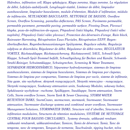
Hidrobox
,
infiltration cell
,
Klapa spłukująca
,
Klapa zwrotna
,
klapy zwrotne
,
La régulation
de débit
,
Lefolyás-szabályozók
,
Lengősugár-tisztító
,
Limiteur de débit
,
limpiador
autobasculante
,
limpiador basculantes
,
module d'rétention
,
Module d’infiltration
,
módulo
de infiltración
,
NETEJADORS BASCULANTS
,
NETTOYAGE DE BASSINS
,
Overflow
Screen
,
Overflow Screening
,
pantallas deflectoras
,
PAS Screen
,
Pavimento permeable
,
permeable pavement
,
permeable paving
,
permeable surface
,
Pivoting Drum
,
Plovoucí
klapka
,
pozo-de-infiltracion-de-aguas
,
Přepadová čistící klapka
,
Přepadový čistící válec
naplněný
,
Přepadový čistící válec plovoucí
,
Protection des déversoirs d'orage
,
Rain block
,
Rainwater Harvesting
,
Récupération Eaux Pluviales
,
Récupération EEPP
,
Regen-
überlaufbecken
,
Regenbeckenausrüstungen Spülsysteme
,
Regulace odtoku
,
Regulacja
odpływu ze zbiorników
,
Régulateur de débit
,
Régulateur de débit vortex
,
REGULATEUR
VORTEX
,
Rückstauklappe
,
Rückstausicherung
,
Rückstauventil
,
SAUL
,
Schwall-Spül-
Klappe
,
Schwall-Spül-Trommel befüllt
,
Schwallspülung für Becken und Kanäle
,
Schwenk-
Strahl-Reiniger
,
Schwimmklappe
,
Schwingrechen
,
Screening & Water Treatment
,
SEPARADOR HIDRODINÁMICO
,
Séparateur hydrodynamique
,
sistemas de limpieza
autobasculantes
,
sistemas de limpieza basculantes
,
Sistemas de limpieza por clapetas
,
Sistemas de limpieza por compuertas
,
Sistemas de limpieza por vacío
,
sisteme de infiltratie
,
Sita gęste
,
sito wychyłowe
,
skrzynek rozsączających
,
Skrzynki retencyjno - rozsączające
,
Skrzynki rozsączające
,
Soakaway attenuation units
,
Soakaway Modules
,
sokaway bobex
,
Spłukiwanie wychyłowe –ruchome
,
Spülkippen
,
Stauklappe
,
Storm attenuation
,
Storm
Cells
,
Storm overflow Screen
,
Storm Tank & Sewer Cleansing
,
STORM WATER
RETENTION TANKS
,
StormCrates
,
stormscreen
,
stormtank
,
Stormwater
,
Stormwater
attenuation
,
Stormwater discharge systems and combined sewer overflows
,
Stormwater
Management Solutions
,
STORMWATER TANKS
,
Structure nid d’abeilles
,
Structures de
infiltration modulaires
,
Structures de rétention modulaires
,
SYSTÈME DE NETTOYAGE
CENTRAL POUR BASSINS CIRCULAIRES.
,
Systemy drenażu
,
szikkasztó rendszer
,
szikkasztó rendszerek
,
szikkasztórendszer
,
Tamices
,
Tamis de déversoir
,
Tamiz
,
Tanc de
tempesta
,
tanc de tempestes
,
Tanques de tormenta
,
Tauchwände
,
tipping bucket
,
tolva