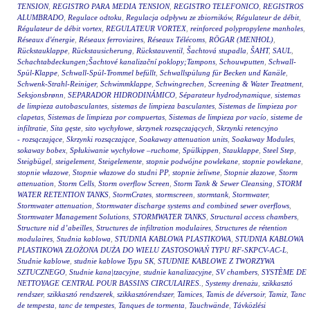
TENSION
,
REGISTRO PARA MEDIA TENSION
,
REGISTRO TELEFONICO
,
REGISTROS
ALUMBRADO
,
Regulace odtoku
,
Regulacja odpływu ze zbiorników
,
Régulateur de débit
,
Régulateur de débit vortex
,
REGULATEUR VORTEX
,
reinforced polypropylene manholes
,
Réseaux d'énergie
,
Réseaux ferroviaires
,
Réseaux Télécoms
,
RÖGAR (MENHOL)
,
Rückstauklappe
,
Rückstausicherung
,
Rückstauventil
,
Šachtová stupadla
,
ŠAHT
,
SAUL
,
Schachtabdeckungen;Šachtové kanalizační poklopy;Tampons
,
Schouwputten
,
Schwall-
Spül-Klappe
,
Schwall-Spül-Trommel befüllt
,
Schwallspülung für Becken und Kanäle
,
Schwenk-Strahl-Reiniger
,
Schwimmklappe
,
Schwingrechen
,
Screening & Water Treatment
,
Seksjonsbrønn
,
SEPARADOR HIDRODINÁMICO
,
Séparateur hydrodynamique
,
sistemas
de limpieza autobasculantes
,
sistemas de limpieza basculantes
,
Sistemas de limpieza por
clapetas
,
Sistemas de limpieza por compuertas
,
Sistemas de limpieza por vacío
,
sisteme de
infiltratie
,
Sita gęste
,
sito wychyłowe
,
skrzynek rozsączających
,
Skrzynki retencyjno
- rozsączające
,
Skrzynki rozsączające
,
Soakaway attenuation units
,
Soakaway Modules
,
sokaway bobex
,
Spłukiwanie wychyłowe –ruchome
,
Spülkippen
,
Stauklappe
,
Steel Step
,
Steigbügel
,
steigelement
,
Steigelemente
,
stopnie podwójne powlekane
,
stopnie powlekane
,
stopnie włazowe
,
Stopnie włazowe do studni PP
,
stopnie żeliwne
,
Stopnie złazowe
,
Storm
attenuation
,
Storm Cells
,
Storm overflow Screen
,
Storm Tank & Sewer Cleansing
,
STORM
WATER RETENTION TANKS
,
StormCrates
,
stormscreen
,
stormtank
,
Stormwater
,
Stormwater attenuation
,
Stormwater discharge systems and combined sewer overflows
,
Stormwater Management Solutions
,
STORMWATER TANKS
,
Structural access chambers
,
Structure nid d’abeilles
,
Structures de infiltration modulaires
,
Structures de rétention
modulaires
,
Studnia kablowa
,
STUDNIA KABLOWA PLASTIKOWA
,
STUDNIA KABLOWA
PLASTIKOWA ZŁOŻONA DUŻA DO WIELU ZASTOSOWAŃ TYPU RF-SKPCV-AC-L
,
Studnie kablowe
,
studnie kablowe Typu SK
,
STUDNIE KABLOWE Z TWORZYWA
SZTUCZNEGO
,
Studnie kana|tzacyjne
,
studnie kanalizacyjne
,
SV chambers
,
SYSTÈME DE
NETTOYAGE CENTRAL POUR BASSINS CIRCULAIRES.
,
Systemy drenażu
,
szikkasztó
rendszer
,
szikkasztó rendszerek
,
szikkasztórendszer
,
Tamices
,
Tamis de déversoir
,
Tamiz
,
Tanc
de tempesta
,
tanc de tempestes
,
Tanques de tormenta
,
Tauchwände
,
Távközlési