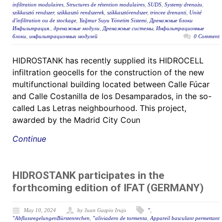
infiltration modulaires
,
Structures de rétention modulaires
,
SUDS
,
Systemy drenażu
,
szikkasztó rendszer
,
szikkasztó rendszerek
,
szikkasztórendszer
,
trincee drenanti
,
Unité
d'infiltration ou de stockage
,
Yağmur Suyu Yönetim Sistemi
,
Дренажные блоки
Инфильтрация.
,
дренажные модули
,
Дренажные системы
,
Инфильтрационные
блоки
,
инфильтрационных модулей
0 Comment
HIDROSTANK has recently supplied its HIDROCELL
infiltration geocells for the construction of the new
multifunctional building located between Calle Fúcar
and Calle Costanilla de los Desamparados, in the so-
called Las Letras neighbourhood. This project,
awarded by the Madrid City Coun
Continue
HIDROSTANK participates in the
forthcoming edition of IFAT (GERMANY)
May 10, 2024
by Juan Gazpio Irujo
"
,
"AbflussregelungenBürstenrechen
,
"aliviadero de tormenta
,
Appareil basculant permettant