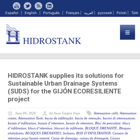
Español
|
English
|
Português
|
Français
|
العربية
|
русский
|
Polski
|
Türk
HIDROSTANK supplies its solutions for
Sustainable Urban Drainage Systems
(SUDS) for the GIJÓN ECORESILIENTE
project
June 04, 2026
by Juan Gazpio Irujo
Attenuation cells
,
Attenuation
crates
,
Attenuation Tank
,
bacia de infiltração
,
bacia de retenção
,
bacini di attenuazione
,
bassin d’infiltration
,
bassin d’rétention
,
bassin de rétention
,
Bloc de percolare
,
blocs
d’infiltration
,
blocs d’rétention
,
blocuri de infiltratie
,
BLOQUE DRENANTE
,
Bloques
alvéolaires
,
BLOQUES DRENANTES
,
bolones
,
BOX D’INFILTRATION
,
Caisson de
rétention pour bassin enterré
,
Caixa de drenatge
,
caixas de drenagem
,
Caixas