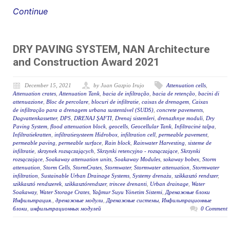
Continue
DRY PAVING SYSTEM, NAN Architecture
and Construction Award 2021
December 15, 2021
by Juan Gazpio Irujo
Attenuation cells
,
Attenuation crates
,
Attenuation Tank
,
bacia de infiltração
,
bacia de retenção
,
bacini di
attenuazione
,
Bloc de percolare
,
blocuri de infiltratie
,
caixas de drenagem
,
Caixas
de infiltração para a drenagem urbana sustentável (SUDS)
,
concrete pavements
,
Dagvattenkassetter
,
DPS
,
DRENAJ ŞAFTI
,
Drenaj sistemleri
,
drenazhnye moduli
,
Dry
Paving System
,
flood attenuation block
,
geocells
,
Geocellular Tank
,
Infiltracinė talpa
,
Infiltratiekratten
,
infiltratiesysteem Hidrobox
,
infiltration cell
,
permeable pavement
,
permeable paving
,
permeable surface
,
Rain block
,
Rainwater Harvesting
,
sisteme de
infiltratie
,
skrzynek rozsączających
,
Skrzynki retencyjno - rozsączające
,
Skrzynki
rozsączające
,
Soakaway attenuation units
,
Soakaway Modules
,
sokaway bobex
,
Storm
attenuation
,
Storm Cells
,
StormCrates
,
Stormwater
,
Stormwater attenuation
,
Stormwater
infiltration
,
Sustainable Urban Drainage Systems
,
Systemy drenażu
,
szikkasztó rendszer
,
szikkasztó rendszerek
,
szikkasztórendszer
,
trincee drenanti
,
Urban drainage
,
Water
Soakaway
,
Water Storage Crates
,
Yağmur Suyu Yönetim Sistemi
,
Дренажные блоки
Инфильтрация.
,
дренажные модули
,
Дренажные системы
,
Инфильтрационные
блоки
,
инфильтрационных модулей
0 Comment