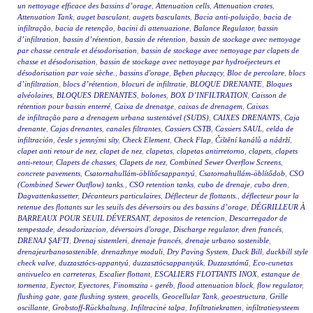
un nettoyage efficace des bassins d’orage
,
Attenuation cells
,
Attenuation crates
,
Attenuation Tank
,
auget basculant
,
augets basculants
,
Bacia anti-poluição
,
bacia de
infiltração
,
bacia de retenção
,
bacini di attenuazione
,
Balance Regulator
,
bassin
d’infiltration
,
bassin d’rétention
,
bassin de rétention
,
bassin de stockage avec nettoyage
par chasse centrale et désodorisation
,
bassin de stockage avec nettoyage par clapets de
chasse et désodorisation
,
bassin de stockage avec nettoyage par hydroéjecteurs et
désodorisation par voie sèche.
,
bassins d'orage
,
Bęben płuczący
,
Bloc de percolare
,
blocs
d’infiltration
,
blocs d’rétention
,
blocuri de infiltratie
,
BLOQUE DRENANTE
,
Bloques
alvéolaires
,
BLOQUES DRENANTES
,
bolones
,
BOX D’INFILTRATION
,
Caisson de
rétention pour bassin enterré
,
Caixa de drenatge
,
caixas de drenagem
,
Caixas
de infiltração para a drenagem urbana sustentável (SUDS)
,
CAIXES DRENANTS
,
Caja
drenante
,
Cajas drenantes
,
canales filtrantes
,
Cassiers CSTB
,
Cassiers SAUL
,
celda de
infiltración
,
česle s jemnými síty
,
Check Element
,
Check Flap
,
Čištění kanálů a nádrží
,
clapet anti retour de nez
,
clapet de nez
,
clapetas
,
clapetas antirretorno
,
clapets
,
clapets
anti-retour
,
Clapets de chasses
,
Clapets de nez
,
Combined Sewer Overflow Screens
,
concrete pavements
,
Csatornahullám-öblítőcsappantyú
,
Csatornahullám-öblítődob
,
CSO
(Combined Sewer Outflow) tanks.
,
CSO retention tanks
,
cubo de drenaje
,
cubo dren
,
Dagvattenkassetter
,
Décanteurs particulaires
,
Déflecteur de flottants.
,
déflecteur pour la
retenue des flottants sur les seuils des déversoirs ou des bassins d’orage
,
DÉGRILLEUR À
BARREAUX POUR SEUIL DÉVERSANT
,
depositos de retencion
,
Descarregador de
tempestade
,
desodorizacion
,
déversoirs d'orage
,
Discharge regulator
,
dren francés
,
DRENAJ ŞAFTI
,
Drenaj sistemleri
,
drenaje francés
,
drenaje urbano sostenible
,
drenajeurbanosostenible
,
drenazhnye moduli
,
Dry Paving System
,
Duck Bill
,
duckbill style
check valve
,
duzzasztócs-appantyú
,
duzzasztócsappantyúk
,
Duzzasztómű
,
Eco-cunetas
antivuelco en carreteras
,
Escalier flottant
,
ESCALIERS FLOTTANTS INOX
,
estanque de
tormenta
,
Eyector
,
Eyectores
,
Finomszita - geréb
,
flood attenuation block
,
flow regulator
,
flushing gate
,
gate flushing system
,
geocells
,
Geocellular Tank
,
geoestructura
,
Grille
oscillante
,
Grobstoff-Rückhaltung
,
Infiltracinė talpa
,
Infiltratiekratten
,
infiltratiesysteem