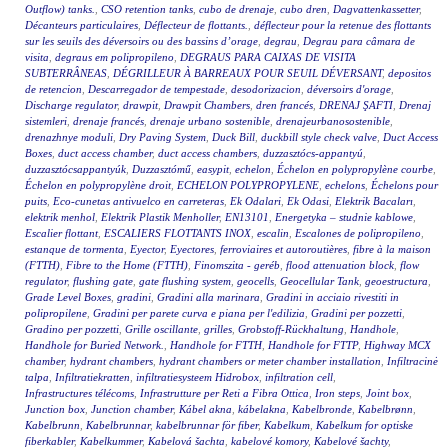
Outflow) tanks.
,
CSO retention tanks
,
cubo de drenaje
,
cubo dren
,
Dagvattenkassetter
,
Décanteurs particulaires
,
Déflecteur de flottants.
,
déflecteur pour la retenue des flottants
sur les seuils des déversoirs ou des bassins d’orage
,
degrau
,
Degrau para câmara de
visita
,
degraus em polipropileno
,
DEGRAUS PARA CAIXAS DE VISITA
SUBTERRÂNEAS
,
DÉGRILLEUR À BARREAUX POUR SEUIL DÉVERSANT
,
depositos
de retencion
,
Descarregador de tempestade
,
desodorizacion
,
déversoirs d'orage
,
Discharge regulator
,
drawpit
,
Drawpit Chambers
,
dren francés
,
DRENAJ ŞAFTI
,
Drenaj
sistemleri
,
drenaje francés
,
drenaje urbano sostenible
,
drenajeurbanosostenible
,
drenazhnye moduli
,
Dry Paving System
,
Duck Bill
,
duckbill style check valve
,
Duct Access
Boxes
,
duct access chamber
,
duct access chambers
,
duzzasztócs-appantyú
,
duzzasztócsappantyúk
,
Duzzasztómű
,
easypit
,
echelon
,
Échelon en polypropylène courbe
,
Échelon en polypropylène droit
,
ECHELON POLYPROPYLENE
,
echelons
,
Échelons pour
puits
,
Eco-cunetas antivuelco en carreteras
,
Ek Odalari
,
Ek Odasi
,
Elektrik Bacaları
,
elektrik menhol
,
Elektrik Plastik Menholler
,
EN13101
,
Energetyka – studnie kablowe
,
Escalier flottant
,
ESCALIERS FLOTTANTS INOX
,
escalin
,
Escalones de polipropileno
,
estanque de tormenta
,
Eyector
,
Eyectores
,
ferroviaires et autoroutières
,
fibre à la maison
(FTTH)
,
Fibre to the Home (FTTH)
,
Finomszita - geréb
,
flood attenuation block
,
flow
regulator
,
flushing gate
,
gate flushing system
,
geocells
,
Geocellular Tank
,
geoestructura
,
Grade Level Boxes
,
gradini
,
Gradini alla marinara
,
Gradini in acciaio rivestiti in
polipropilene
,
Gradini per parete curva e piana per l'edilizia
,
Gradini per pozzetti
,
Gradino per pozzetti
,
Grille oscillante
,
grilles
,
Grobstoff-Rückhaltung
,
Handhole
,
Handhole for Buried Network.
,
Handhole for FTTH
,
Handhole for FTTP
,
Highway MCX
chamber
,
hydrant chambers
,
hydrant chambers or meter chamber installation
,
Infiltracinė
talpa
,
Infiltratiekratten
,
infiltratiesysteem Hidrobox
,
infiltration cell
,
Infrastructures télécoms
,
Infrastrutture per Reti a Fibra Ottica
,
Iron steps
,
Joint box
,
Junction box
,
Junction chamber
,
Kábel akna
,
kábelakna
,
Kabelbronde
,
Kabelbrønn
,
Kabelbrunn
,
Kabelbrunnar
,
kabelbrunnar för fiber
,
Kabelkum
,
Kabelkum for optiske
fiberkabler
,
Kabelkummer
,
Kabelová šachta
,
kabelové komory
,
Kabelové šachty
,