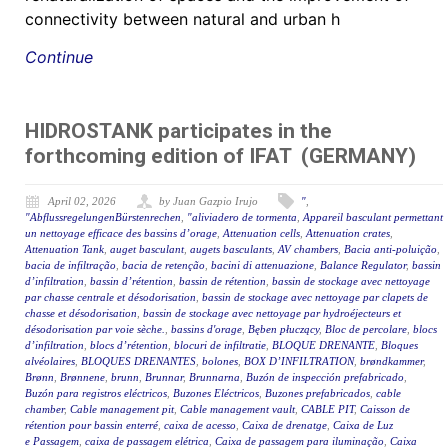
connectivity between natural and urban h
Continue
HIDROSTANK participates in the
forthcoming edition of IFAT (GERMANY)
April 02, 2026
by Juan Gazpio Irujo
"
,
"AbflussregelungenBürstenrechen
,
"aliviadero de tormenta
,
Appareil basculant permettant
un nettoyage efficace des bassins d’orage
,
Attenuation cells
,
Attenuation crates
,
Attenuation Tank
,
auget basculant
,
augets basculants
,
AV chambers
,
Bacia anti-poluição
,
bacia de infiltração
,
bacia de retenção
,
bacini di attenuazione
,
Balance Regulator
,
bassin
d’infiltration
,
bassin d’rétention
,
bassin de rétention
,
bassin de stockage avec nettoyage
par chasse centrale et désodorisation
,
bassin de stockage avec nettoyage par clapets de
chasse et désodorisation
,
bassin de stockage avec nettoyage par hydroéjecteurs et
désodorisation par voie sèche.
,
bassins d'orage
,
Bęben płuczący
,
Bloc de percolare
,
blocs
d’infiltration
,
blocs d’rétention
,
blocuri de infiltratie
,
BLOQUE DRENANTE
,
Bloques
alvéolaires
,
BLOQUES DRENANTES
,
bolones
,
BOX D’INFILTRATION
,
brøndkammer
,
Brønn
,
Brønnene
,
brunn
,
Brunnar
,
Brunnarna
,
Buzón de inspección prefabricado
,
Buzón para registros eléctricos
,
Buzones Eléctricos
,
Buzones prefabricados
,
cable
chamber
,
Cable management pit
,
Cable management vault
,
CABLE PIT
,
Caisson de
rétention pour bassin enterré
,
caixa de acesso
,
Caixa de drenatge
,
Caixa de Luz
e Passagem
,
caixa de passagem elétrica
,
Caixa de passagem para iluminação
,
Caixa