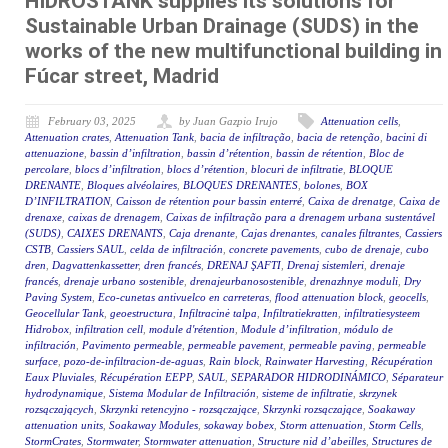
HIDROSTANK supplies its solutions for
Sustainable Urban Drainage (SUDS) in the
works of the new multifunctional building in
Fúcar street, Madrid
February 03, 2025
by Juan Gazpio Irujo
Attenuation cells
,
Attenuation crates
,
Attenuation Tank
,
bacia de infiltração
,
bacia de retenção
,
bacini di
attenuazione
,
bassin d’infiltration
,
bassin d’rétention
,
bassin de rétention
,
Bloc de
percolare
,
blocs d’infiltration
,
blocs d’rétention
,
blocuri de infiltratie
,
BLOQUE
DRENANTE
,
Bloques alvéolaires
,
BLOQUES DRENANTES
,
bolones
,
BOX
D’INFILTRATION
,
Caisson de rétention pour bassin enterré
,
Caixa de drenatge
,
Caixa de
drenaxe
,
caixas de drenagem
,
Caixas de infiltração para a drenagem urbana sustentável
(SUDS)
,
CAIXES DRENANTS
,
Caja drenante
,
Cajas drenantes
,
canales filtrantes
,
Cassiers
CSTB
,
Cassiers SAUL
,
celda de infiltración
,
concrete pavements
,
cubo de drenaje
,
cubo
dren
,
Dagvattenkassetter
,
dren francés
,
DRENAJ ŞAFTI
,
Drenaj sistemleri
,
drenaje
francés
,
drenaje urbano sostenible
,
drenajeurbanosostenible
,
drenazhnye moduli
,
Dry
Paving System
,
Eco-cunetas antivuelco en carreteras
,
flood attenuation block
,
geocells
,
Geocellular Tank
,
geoestructura
,
Infiltracinė talpa
,
Infiltratiekratten
,
infiltratiesysteem
Hidrobox
,
infiltration cell
,
module d'rétention
,
Module d’infiltration
,
módulo de
infiltración
,
Pavimento permeable
,
permeable pavement
,
permeable paving
,
permeable
surface
,
pozo-de-infiltracion-de-aguas
,
Rain block
,
Rainwater Harvesting
,
Récupération
Eaux Pluviales
,
Récupération EEPP
,
SAUL
,
SEPARADOR HIDRODINÁMICO
,
Séparateur
hydrodynamique
,
Sistema Modular de Infiltración
,
sisteme de infiltratie
,
skrzynek
rozsączających
,
Skrzynki retencyjno - rozsączające
,
Skrzynki rozsączające
,
Soakaway
attenuation units
,
Soakaway Modules
,
sokaway bobex
,
Storm attenuation
,
Storm Cells
,
StormCrates
,
Stormwater
,
Stormwater attenuation
,
Structure nid d’abeilles
,
Structures de