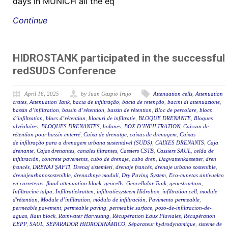
days in MUNICH all the eq
Continue
HIDROSTANK participated in the successful
redSUDS Conference
April 16, 2025
by Juan Gazpio Irujo
Attenuation cells
,
Attenuation
crates
,
Attenuation Tank
,
bacia de infiltração
,
bacia de retenção
,
bacini di attenuazione
,
bassin d’infiltration
,
bassin d’rétention
,
bassin de rétention
,
Bloc de percolare
,
blocs
d’infiltration
,
blocs d’rétention
,
blocuri de infiltratie
,
BLOQUE DRENANTE
,
Bloques
alvéolaires
,
BLOQUES DRENANTES
,
bolones
,
BOX D’INFILTRATION
,
Caisson de
rétention pour bassin enterré
,
Caixa de drenatge
,
caixas de drenagem
,
Caixas
de infiltração para a drenagem urbana sustentável (SUDS)
,
CAIXES DRENANTS
,
Caja
drenante
,
Cajas drenantes
,
canales filtrantes
,
Cassiers CSTB
,
Cassiers SAUL
,
celda de
infiltración
,
concrete pavements
,
cubo de drenaje
,
cubo dren
,
Dagvattenkassetter
,
dren
francés
,
DRENAJ ŞAFTI
,
Drenaj sistemleri
,
drenaje francés
,
drenaje urbano sostenible
,
drenajeurbanosostenible
,
drenazhnye moduli
,
Dry Paving System
,
Eco-cunetas antivuelco
en carreteras
,
flood attenuation block
,
geocells
,
Geocellular Tank
,
geoestructura
,
Infiltracinė talpa
,
Infiltratiekratten
,
infiltratiesysteem Hidrobox
,
infiltration cell
,
module
d'rétention
,
Module d’infiltration
,
módulo de infiltración
,
Pavimento permeable
,
permeable pavement
,
permeable paving
,
permeable surface
,
pozo-de-infiltracion-de-
aguas
,
Rain block
,
Rainwater Harvesting
,
Récupération Eaux Pluviales
,
Récupération
EEPP
,
SAUL
,
SEPARADOR HIDRODINÁMICO
,
Séparateur hydrodynamique
,
sisteme de