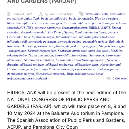
AND GARDENS (PARJAP)
May 03, 2024
by Juan Gazpio Irujo
Attenuation cells
,
Attenuation
crates
,
Attenuation Tank
,
bacia de infiltração
,
bacia de retenção
,
Bloc de percolare
,
blocuri de infiltratie
,
caixas de drenagem
,
Caixas de infiltração para a drenagem urbana
sustentável (SUDS)
,
concrete pavements
,
Dagvattenkassetter
,
DRENAJ ŞAFTI
,
Drenaj
sistemleri
,
drenazhnye moduli
,
Dry Paving System
,
flood attenuation block
,
geocells
,
Geocellular Tank
,
Infiltracinė talpa
,
Infiltratiekratten
,
infiltratiesysteem Hidrobox
,
infiltration cell
,
permeable pavement
,
permeable paving
,
permeable surface
,
Rain block
,
Rainwater Harvesting
,
sisteme de infiltratie
,
skrzynek rozsączających
,
Skrzynki retencyjno
- rozsączające
,
Skrzynki rozsączające
,
Soakaway attenuation units
,
Soakaway Modules
,
sokaway bobex
,
Storm attenuation
,
Storm Cells
,
StormCrates
,
Stormwater
,
Stormwater
attenuation
,
Stormwater infiltration
,
Sustainable Urban Drainage Systems
,
Systemy
drenażu
,
szikkasztó rendszer
,
szikkasztó rendszerek
,
szikkasztórendszer
,
trincee drenanti
,
Urban drainage
,
Yağmur Suyu Yönetim Sistemi
,
Дренажные блоки Инфильтрация.
,
дренажные модули
,
Дренажные системы
,
Инфильтрационные блоки
,
инфильтрационных модулей
0 Comment
HIDROSTANK will be present at the next edition of the
NATIONAL CONGRESS OF PUBLIC PARKS AND
GARDENS (PARJAP), which will take place on 8, 9 and
10 May 2024 at the Baluarte Auditorium in Pamplona.
The Spanish Association of Public Parks and Gardens,
AEPJP, and Pamplona City Coun