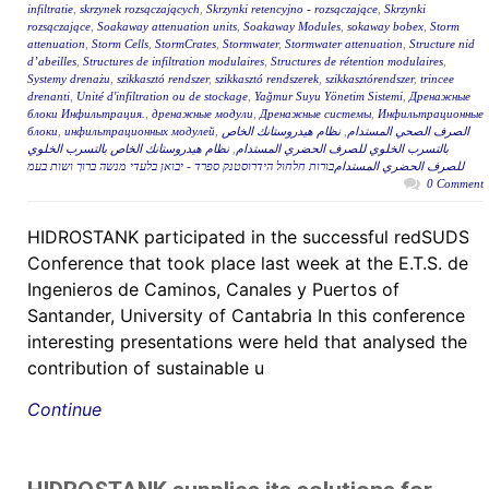
infiltratie
,
skrzynek rozsączających
,
Skrzynki retencyjno - rozsączające
,
Skrzynki
rozsączające
,
Soakaway attenuation units
,
Soakaway Modules
,
sokaway bobex
,
Storm
attenuation
,
Storm Cells
,
StormCrates
,
Stormwater
,
Stormwater attenuation
,
Structure nid
d’abeilles
,
Structures de infiltration modulaires
,
Structures de rétention modulaires
,
Systemy drenażu
,
szikkasztó rendszer
,
szikkasztó rendszerek
,
szikkasztórendszer
,
trincee
drenanti
,
Unité d'infiltration ou de stockage
,
Yağmur Suyu Yönetim Sistemi
,
Дренажные
блоки Инфильтрация.
,
дренажные модули
,
Дренажные системы
,
Инфильтрационные
блоки
,
инфильтрационных модулей
,
نظام هيدروستانك الخاص
,
الصرف الصحي المستدام
نظام هيدروستانك الخاص بالتسرب الخلوي
,
بالتسرب الخلوي للصرف الحضري المستدام
للصرف الحضري المستدامבורות חלחול הידרוסטנק ספרד - יבואן בלעדי מנשה ברוך ושות בעמ
0 Comment
HIDROSTANK participated in the successful redSUDS
Conference that took place last week at the E.T.S. de
Ingenieros de Caminos, Canales y Puertos of
Santander, University of Cantabria In this conference
interesting presentations were held that analysed the
contribution of sustainable u
Continue