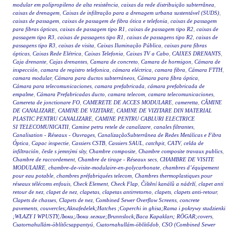
modular em polipropileno de alta resistência
,
caixas da rede distribuição subterrânea
,
caixas de drenagem
,
Caixas de infiltração para a drenagem urbana sustentável (SUDS)
,
caixas de passagem
,
caixas de passagem de fibra ótica e telefonia
,
caixas de passagem
para fibras ópticas
,
caixas de passagem tipo R1
,
caixas de passagem tipo R2
,
caixas de
passagem tipo R3
,
caixas de passagens tipo R1
,
caixas de passagens tipo R2
,
caixas de
passagens tipo R3
,
caixas de visita
,
Caixas Iluminação Pública
,
caixas para fibras
ópticas
,
Caixas Rede Elétrica
,
Caixas Telefonia
,
Caixas TV a Cabo
,
CAIXES DRENANTS
,
Caja drenante
,
Cajas drenantes
,
Camara de concreto
,
Camara de hormigon
,
Cámara de
inspección
,
camara de registro telefonica
,
cámara eléctrica
,
camara fibra
,
Cámara FTTH
,
camara modular
,
Cámara para ductos subterráneos
,
Cámara para fibra óptica
,
Cámara para telecomunicaciones
,
camara prefabricada
,
cámara prefabricada de
empalme
,
Cámara Prefabricadas ducto
,
camara telecom
,
camara telecomunicaciones
,
Camereta de jonctionare FO
,
CAMERETE DE ACCES MODULARE
,
cameretta
,
CĂMINE
DE CANALIZARE
,
CAMINE DE VIZITARE
,
CAMINE DE VIZITARE DIN MATERIAL
PLASTIC PENTRU CANALIZARE
,
CAMINE PENTRU CABLURI ELECTRICE
SI TELECOMUNICATII
,
Camine petru retele de canalizare
,
canales filtrantes
,
Canalisation - Réseaux - Ouvrages
,
CanalizaçãoSubterrânea de Redes Metálicas e Fibra
Óptica
,
Capac inspectie
,
Cassiers CSTB
,
Cassiers SAUL
,
catchpit
,
CATV
,
celda de
infiltración
,
česle s jemnými síty
,
Chambre composite
,
Chambre composite travaux publics
,
Chambre de raccordement
,
Chambre de tirage - Réseaux secs
,
CHAMBRE DE VISITE
MODULAIRE
,
chambre-de-visite-modulaire-en-polycarbonate
,
chambres d’équipement
pour eau potable
,
chambres préfabriquées telecom
,
Chambres thermoplastiques pour
réseaux télécoms enfouis
,
Check Element
,
Check Flap
,
Čištění kanálů a nádrží
,
clapet anti
retour de nez
,
clapet de nez
,
clapetas
,
clapetas antirretorno
,
clapets
,
clapets anti-retour
,
Clapets de chasses
,
Clapets de nez
,
Combined Sewer Overflow Screens
,
concrete
pavements
,
couvercles;Aknafedelek;Hatches ;Coperchi in ghisa;Rama i pokrywy studzienki
;WŁAZY I WPUSTY;Люки;Люки легкие;Brunnslock;Baca Kapakları; RÖGAR;covers
,
Csatornahullám-öblítőcsappantyú
,
Csatornahullám-öblítődob
,
CSO (Combined Sewer