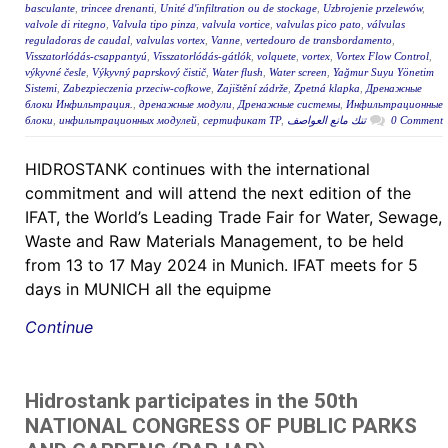
basculante
,
trincee drenanti
,
Unité d'infiltration ou de stockage
,
Uzbrojenie przelewów
,
valvole di ritegno
,
Valvula tipo pinza
,
valvula vortice
,
valvulas pico pato
,
válvulas
reguladoras de caudal
,
valvulas vortex
,
Vanne
,
vertedouro de transbordamento
,
Visszatorlódás-csappantyú
,
Visszatorlódás-gátlók
,
volquete
,
vortex
,
Vortex Flow Control
,
výkyvné česle
,
Výkyvný paprskový čistič
,
Water flush
,
Water screen
,
Yağmur Suyu Yönetim
Sistemi
,
Zabezpieczenia przeciw-cofkowe
,
Zajištění zádrže
,
Zpetná klapka
,
Дренажные
блоки Инфильтрация.
,
дренажные модули
,
Дренажные системы
,
Инфильтрационные
блоки
,
инфильтрационных модулей
,
сертификат ТР
,
تنك مانع العواصف
0 Comment
HIDROSTANK continues with the international
commitment and will attend the next edition of the
IFAT, the World’s Leading Trade Fair for Water, Sewage,
Waste and Raw Materials Management, to be held
from 13 to 17 May 2024 in Munich. IFAT meets for 5
days in MUNICH all the equipme
Continue
Hidrostank participates in the 50th
NATIONAL CONGRESS OF PUBLIC PARKS