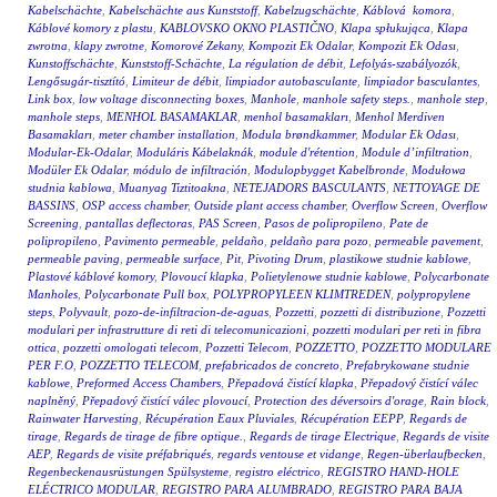
Kabelschächte
,
Kabelschächte aus Kunststoff
,
Kabelzugschächte
,
Káblová komora
,
Káblové komory z plastu
,
KABLOVSKO OKNO PLASTIČNO
,
Klapa spłukująca
,
Klapa
zwrotna
,
klapy zwrotne
,
Komorové Zekany
,
Kompozit Ek Odalar
,
Kompozit Ek Odası
,
Kunstoffschächte
,
Kunststoff-Schächte
,
La régulation de débit
,
Lefolyás-szabályozók
,
Lengősugár-tisztító
,
Limiteur de débit
,
limpiador autobasculante
,
limpiador basculantes
,
Link box
,
low voltage disconnecting boxes
,
Manhole
,
manhole safety steps.
,
manhole step
,
manhole steps
,
MENHOL BASAMAKLAR
,
menhol basamakları
,
Menhol Merdiven
Basamakları
,
meter chamber installation
,
Modula brøndkammer
,
Modular Ek Odası
,
Modular-Ek-Odalar
,
Moduláris Kábelaknák
,
module d'rétention
,
Module d’infiltration
,
Modüler Ek Odalar
,
módulo de infiltración
,
Modulopbygget Kabelbronde
,
Modułowa
studnia kablowa
,
Muanyag Tiztitoakna
,
NETEJADORS BASCULANTS
,
NETTOYAGE DE
BASSINS
,
OSP access chamber
,
Outside plant access chamber
,
Overflow Screen
,
Overflow
Screening
,
pantallas deflectoras
,
PAS Screen
,
Pasos de polipropileno
,
Pate de
polipropileno
,
Pavimento permeable
,
peldaño
,
peldaño para pozo
,
permeable pavement
,
permeable paving
,
permeable surface
,
Pit
,
Pivoting Drum
,
plastikowe studnie kablowe
,
Plastové káblové komory
,
Plovoucí klapka
,
Polietylenowe studnie kablowe
,
Polycarbonate
Manholes
,
Polycarbonate Pull box
,
POLYPROPYLEEN KLIMTREDEN
,
polypropylene
steps
,
Polyvault
,
pozo-de-infiltracion-de-aguas
,
Pozzetti
,
pozzetti di distribuzione
,
Pozzetti
modulari per infrastrutture di reti di telecomunicazioni
,
pozzetti modulari per reti in fibra
ottica
,
pozzetti omologati telecom
,
Pozzetti Telecom
,
POZZETTO
,
POZZETTO MODULARE
PER F.O
,
POZZETTO TELECOM
,
prefabricados de concreto
,
Prefabrykowane studnie
kablowe
,
Preformed Access Chambers
,
Přepadová čistící klapka
,
Přepadový čistící válec
naplněný
,
Přepadový čistící válec plovoucí
,
Protection des déversoirs d'orage
,
Rain block
,
Rainwater Harvesting
,
Récupération Eaux Pluviales
,
Récupération EEPP
,
Regards de
tirage
,
Regards de tirage de fibre optique.
,
Regards de tirage Electrique
,
Regards de visite
AEP
,
Regards de visite préfabriqués
,
regards ventouse et vidange
,
Regen-überlaufbecken
,
Regenbeckenausrüstungen Spülsysteme
,
registro eléctrico
,
REGISTRO HAND-HOLE
ELÉCTRICO MODULAR
,
REGISTRO PARA ALUMBRADO
,
REGISTRO PARA BAJA