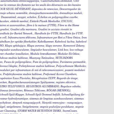
Csatornahullám-öblítőcsappantyú
,
Csatornahullám-öblítődob
,
CSO
our la retenue des flottants sur les seuils des déversoirs ou des bassins
OUR SEUIL DÉVERSANT
,
depositos de retencion
,
Descarregador de
enaje urbano sostenible
,
drenajeurbanosostenible
,
drenazhnye moduli
,
,
Duzzasztómű
,
easypit
,
echelon
,
Échelon en polypropylène courbe
,
Bacaları
,
elektrik menhol
,
Elektrik Plastik Menholler
,
EN13101
,
iaires et autoroutières
,
fibre à la maison (FTTH)
,
Fibre to the Home
,
gradini
,
Gradini alla marinara
,
Gradini in acciaio rivestiti in
andhole for Buried Network.
,
Handhole for FTTH
,
Handhole for FTTP
,
on cell
,
Infrastructures télécoms
,
Infrastrutture per Reti a Fibra Ottica
,
Iron
abelkum for optiske fiberkabler
,
Kabelkummer
,
Kabelová šachta
,
kabelové
ČNO
,
Klapa spłukująca
,
Klapa zwrotna
,
klapy zwrotne
,
Komorové Zekany
,
impiador autobasculante
,
limpiador basculantes
,
Link box
,
low voltage
ter chamber installation
,
Modula brøndkammer
,
Modular Ek Odası
,
ułowa studnia kablowa
,
Muanyag Tiztitoakna
,
NETEJADORS
en
,
Pasos de polipropileno
,
Pate de polipropileno
,
Pavimento permeable
,
lovoucí klapka
,
Polietylenowe studnie kablowe
,
Polycarbonate Manholes
,
 modulari per infrastrutture di reti di telecomunicazioni
,
pozzetti modulari
to
,
Prefabrykowane studnie kablowe
,
Preformed Access Chambers
,
upération Eaux Pluviales
,
Récupération EEPP
,
Regards de tirage
,
becken
,
Regenbeckenausrüstungen Spülsysteme
,
registro eléctrico
,
STRO TELEFONICO
,
REGISTROS ALUMBRADO
,
Regulace odtoku
,
éseaux ferroviaires
,
Réseaux Télécoms
,
RÖGAR (MENHOL)
,
Schwall-Spül-Klappe
,
Schwall-Spül-Trommel befüllt
,
Schwallspülung für
rateur hydrodynamique
,
sistemas de limpieza autobasculantes
,
sistemas
wychyłowe
,
skrzynek rozsączających
,
Skrzynki retencyjno - rozsączające
,
bügel
,
steigelement
,
Steigelemente
,
stopnie podwójne powlekane
,
stopnie
wer Cleansing
,
STORM WATER RETENTION TANKS
,
StormCrates
,