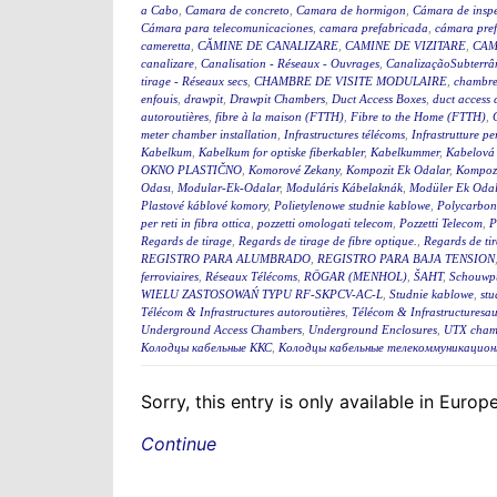
a Cabo
,
Camara de concreto
,
Camara de hormigon
,
Cámara de insp
Cámara para telecomunicaciones
,
camara prefabricada
,
cámara pre
cameretta
,
CĂMINE DE CANALIZARE
,
CAMINE DE VIZITARE
,
CAM
canalizare
,
Canalisation - Réseaux - Ouvrages
,
CanalizaçãoSubterrân
tirage - Réseaux secs
,
CHAMBRE DE VISITE MODULAIRE
,
chambre
enfouis
,
drawpit
,
Drawpit Chambers
,
Duct Access Boxes
,
duct access
autoroutières
,
fibre à la maison (FTTH)
,
Fibre to the Home (FTTH)
,
meter chamber installation
,
Infrastructures télécoms
,
Infrastrutture pe
Kabelkum
,
Kabelkum for optiske fiberkabler
,
Kabelkummer
,
Kabelová
OKNO PLASTIČNO
,
Komorové Zekany
,
Kompozit Ek Odalar
,
Kompozi
Odası
,
Modular-Ek-Odalar
,
Moduláris Kábelaknák
,
Modüler Ek Odal
Plastové káblové komory
,
Polietylenowe studnie kablowe
,
Polycarbon
per reti in fibra ottica
,
pozzetti omologati telecom
,
Pozzetti Telecom
,
P
Regards de tirage
,
Regards de tirage de fibre optique.
,
Regards de tir
REGISTRO PARA ALUMBRADO
,
REGISTRO PARA BAJA TENSION
ferroviaires
,
Réseaux Télécoms
,
RÖGAR (MENHOL)
,
ŠAHT
,
Schouwp
WIELU ZASTOSOWAŃ TYPU RF-SKPCV-AC-L
,
Studnie kablowe
,
stu
Télécom & Infrastructures autoroutières
,
Télécom & Infrastructuresau
Underground Access Chambers
,
Underground Enclosures
,
UTX cham
Колодцы кабельные ККС
,
Колодцы кабельные телекоммуникацион
Sorry, this entry is only available in Euro
Continue