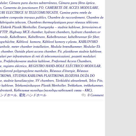
dular
,
Cámara para ductos subterráneos
,
Cámara para fibra óptica
,
s
,
Camereta de jonctionare FO
,
CAMERETE DE ACCES MODULARE
,
RI ELECTRICE SI TELECOMUNICATII
,
Camine petru retele de
ambre composite travaux publics
,
Chambre de raccordement
,
Chambre de
fabriquées telecom
,
Chambres thermoplastiques pour réseaux télécoms
,
Elektrik Plastik Menholler
,
Energetyka – studnie kablowe
,
ferroviaires et
 FTTP
,
Highway MCX chamber
,
hydrant chambers
,
hydrant chambers or
ronde
,
Kabelbrønn
,
Kabelbrunn
,
Kabelbrunnar
,
kabelbrunnar för fiber
,
ugschächte
,
Káblová komora
,
Káblové komory z plastu
,
KABLOVSKO
anhole
,
meter chamber installation
,
Modula brøndkammer
,
Modular Ek
 chamber
,
Outside plant access chamber
,
Pit
,
plastikowe studnie kablowe
,
lari per infrastrutture di reti di telecomunicazioni
,
pozzetti modulari
to
,
Prefabrykowane studnie kablowe
,
Preformed Access Chambers
,
ge
,
registro eléctrico
,
REGISTRO HAND-HOLE ELÉCTRICO MODULAR
,
einforced polypropylene manholes
,
Réseaux d'énergie
,
Réseaux
TIKOWA
,
STUDNIA KABLOWA PLASTIKOWA ZŁOŻONA DUŻA DO
ne
,
studnie kanalizacyjne
,
SV chambers
,
Távközlési aknaelemek
,
Telco Pits
,
e kablowe
,
Telekomünikasyon Plastik Menholler
,
Trekkekum
,
trekkekummer
,
drostank
,
Кабельные колодцы (колодцы кабельной связи - ККС)
,
ンドホール
,
電気 ハンドホール
0 Comment