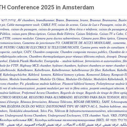
FTTH Conference 2025 in Amsterdam
שוחות לתאי ב
,
AV chambers
,
brøndkammer
,
Brønn
,
Brønnene
,
brunn
,
Brunnar
,
Brunnarna
,
Buzón 
 pit
,
Cable management vault
,
CABLE PIT
,
caixa de acesso
,
Caixa de Luz e Passagem
,
caixa de 
terrânea
,
caixas de passagem
,
caixas de passagem de fibra ótica e telefonia
,
caixas de passagem p
 Pública
,
caixas para fibras ópticas
,
Caixas Rede Elétrica
,
Caixas Telefonia
,
Caixas TV a Cabo
,
C
a FTTH
,
camara modular
,
Cámara para ductos subterráneos
,
Cámara para fibra óptica
,
Cámara
ecomunicaciones
,
Camereta de jonctionare FO
,
CAMERETE DE ACCES MODULARE
,
cameretta
E PENTRU CABLURI ELECTRICE SI TELECOMUNICATII
,
Camine petru retele de canalizare
,
nspectie
,
catchpit
,
CATV
,
Chambre composite
,
Chambre composite travaux publics
,
Chambre de r
réfabriquées telecom
,
Chambres thermoplastiques pour réseaux télécoms enfouis
,
drawpit
,
Drawp
menhol
,
Elektrik Plastik Menholler
,
Energetyka – studnie kablowe
,
ferroviaires et autoroutières
,
fib
hole for FTTP
,
Highway MCX chamber
,
hydrant chambers
,
hydrant chambers or meter chamber in
Kabelbronde
,
Kabelbrønn
,
Kabelbrunn
,
Kabelbrunnar
,
kabelbrunnar för fiber
,
Kabelkum
,
Kabelku
ff
,
Kabelzugschächte
,
Káblová komora
,
Káblové komory z plastu
,
Komorové Zekany
,
Kompozit E
lation
,
Modula brøndkammer
,
Modular Ek Odası
,
Modular-Ek-Odalar
,
Moduláris Kábelaknák
,
M
access chamber
,
Pit
,
plastikowe studnie kablowe
,
Plastové káblové komory
,
Polietylenowe studnie 
di reti di telecomunicazioni
,
pozzetti modulari per reti in fibra ottica
,
pozzetti omologati telecom
,
studnie kablowe
,
Preformed Access Chambers
,
Regards de tirage
,
Regards de tirage de fibre opti
ÉCTRICO MODULAR
,
REGISTRO PARA ALUMBRADO
,
REGISTRO PARA BAJA TENSION
,
REG
eaux d'énergie
,
Réseaux ferroviaires
,
Réseaux Télécoms
,
RÖGAR (MENHOL)
,
ŠAHT
,
Schouwputt
OWA ZŁOŻONA DUŻA DO WIELU ZASTOSOWAŃ TYPU RF-SKPCV-AC-L
,
Studnie kablowe
,
stu
mbers
,
Távközlési aknaelemek
,
Telco Pits
,
Télécom & Infrastructuresautoroutières
,
telecommunicat
mer
,
Underground Access Chambers
,
Underground Enclosures
,
UTX chamber
,
Vault
,
VRD
,
ГОРО
Колодцы кабельные ККС
,
Колодцы кабельные телекоммуникационные (ККТ)
,
غرفة تفتيش
,
غرفة تفتيش للإضاءة العمومية
,
غرفة تفتيش لكابلات الاتصالات
,
غرفة تفتيش
,
سلكية