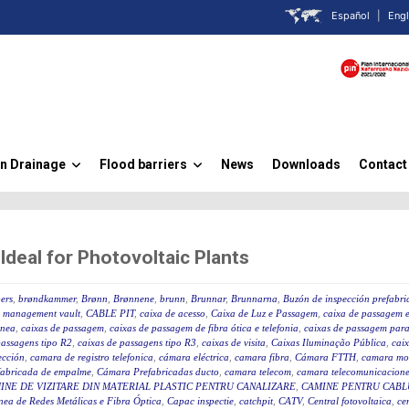
Español
|
Engl
n Drainage
Flood barriers
News
Downloads
Contact
»
»
eal for Photovoltaic Plants
ers
,
brøndkammer
,
Brønn
,
Brønnene
,
brunn
,
Brunnar
,
Brunnarna
,
Buzón de inspección prefabr
 management vault
,
CABLE PIT
,
caixa de acesso
,
Caixa de Luz e Passagem
,
caixa de passagem e
ânea
,
caixas de passagem
,
caixas de passagem de fibra ótica e telefonia
,
caixas de passagem para 
passagens tipo R2
,
caixas de passagens tipo R3
,
caixas de visita
,
Caixas Iluminação Pública
,
caix
ección
,
camara de registro telefonica
,
cámara eléctrica
,
camara fibra
,
Cámara FTTH
,
camara mo
fabricada de empalme
,
Cámara Prefabricadas ducto
,
camara telecom
,
camara telecomunicacione
INE DE VIZITARE DIN MATERIAL PLASTIC PENTRU CANALIZARE
,
CAMINE PENTRU CABLU
ea de Redes Metálicas e Fibra Óptica
,
Capac inspectie
,
catchpit
,
CATV
,
Central fotovoltaica
,
ce