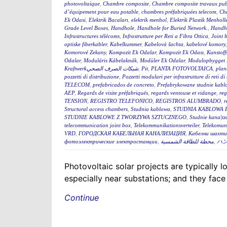
photovoltaïque
,
Chambre composite
,
Chambre composite travaux pub
d’équipement pour eau potable
,
chambres préfabriquées telecom
,
Cha
Ek Odasi
,
Elektrik Bacaları
,
elektrik menhol
,
Elektrik Plastik Menholl
Grade Level Boxes
,
Handhole
,
Handhole for Buried Network.
,
Handh
Infrastructures télécoms
,
Infrastrutture per Reti a Fibra Ottica
,
Joint 
optiske fiberkabler
,
Kabelkummer
,
Kabelová šachta
,
kabelové komory
Komorové Zekany
,
Kompozit Ek Odalar
,
Kompozit Ek Odası
,
Kunstoff
Odalar
,
Moduláris Kábelaknák
,
Modüler Ek Odalar
,
Modulopbygget 
Kraftwerkشبكات الصرف الصحي
,
Pit
,
PLANTA FOTOVOLTAICA
,
plan
pozzetti di distribuzione
,
Pozzetti modulari per infrastrutture di reti d
TELECOM
,
prefabricados de concreto
,
Prefabrykowane studnie kabl
AEP
,
Regards de visite préfabriqués
,
regards ventouse et vidange
,
reg
TENSION
,
REGISTRO TELEFONICO
,
REGISTROS ALUMBRADO
,
r
Structural access chambers
,
Studnia kablowa
,
STUDNIA KABLOWA 
STUDNIE KABLOWE Z TWORZYWA SZTUCZNEGO
,
Studnie kana|tz
telecommunication joint box
,
Telekommunikationsverteiler
,
Telekomun
VRD
,
ГОРОДСКАЯ КАБЕЛЬНАЯ КАНАЛИЗАЦИЯ
,
Кабелни шахти 
фотоэлектрические электростанции
,
محطة للطاقة الشمسية
,
ハ
Photovoltaic solar projects are typically
especially near substations; and they face
Continue