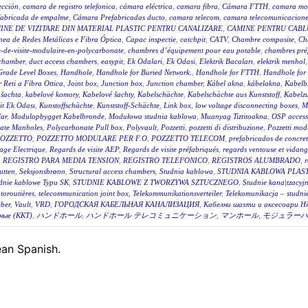
ección
,
camara de registro telefonica
,
cámara eléctrica
,
camara fibra
,
Cámara FTTH
,
camara mo
fabricada de empalme
,
Cámara Prefabricadas ducto
,
camara telecom
,
camara telecomunicacione
INE DE VIZITARE DIN MATERIAL PLASTIC PENTRU CANALIZARE
,
CAMINE PENTRU CABLU
ea de Redes Metálicas e Fibra Óptica
,
Capac inspectie
,
catchpit
,
CATV
,
Chambre composite
,
Ch
-de-visite-modulaire-en-polycarbonate
,
chambres d’équipement pour eau potable
,
chambres pré
 chamber
,
duct access chambers
,
easypit
,
Ek Odalari
,
Ek Odasi
,
Elektrik Bacaları
,
elektrik menhol
Grade Level Boxes
,
Handhole
,
Handhole for Buried Network.
,
Handhole for FTTH
,
Handhole for
r Reti a Fibra Ottica
,
Joint box
,
Junction box
,
Junction chamber
,
Kábel akna
,
kábelakna
,
Kabelb
 šachta
,
kabelové komory
,
Kabelové šachty
,
Kabelschächte
,
Kabelschächte aus Kunststoff
,
Kabelz
t Ek Odası
,
Kunstoffschächte
,
Kunststoff-Schächte
,
Link box
,
low voltage disconnecting boxes
,
M
ar
,
Modulopbygget Kabelbronde
,
Modułowa studnia kablowa
,
Muanyag Tiztitoakna
,
OSP access
ate Manholes
,
Polycarbonate Pull box
,
Polyvault
,
Pozzetti
,
pozzetti di distribuzione
,
Pozzetti modu
OZZETTO
,
POZZETTO MODULARE PER F.O
,
POZZETTO TELECOM
,
prefabricados de concre
age Electrique
,
Regards de visite AEP
,
Regards de visite préfabriqués
,
regards ventouse et vidan
,
REGISTRO PARA MEDIA TENSION
,
REGISTRO TELEFONICO
,
REGISTROS ALUMBRADO
,
r
utten
,
Seksjonsbrønn
,
Structural access chambers
,
Studnia kablowa
,
STUDNIA KABLOWA PLAS
dnie kablowe Typu SK
,
STUDNIE KABLOWE Z TWORZYWA SZTUCZNEGO
,
Studnie kana|tzacyj
toroutières
,
telecommunication joint box
,
Telekommunikationsverteiler
,
Telekomunikacja – studni
ber
,
Vault
,
VRD
,
ГОРОДСКАЯ КАБЕЛЬНАЯ КАНАЛИЗАЦИЯ
,
Кабелни шахти и аксесоари Hi
ные (ККТ)
,
ハンドホール
,
ハンドホール テレコミュニケーション
,
マンホール
,
モジュラーハ
pean Spanish.