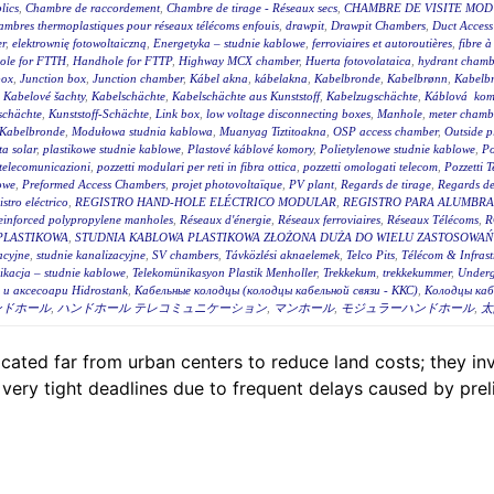
lics
,
Chambre de raccordement
,
Chambre de tirage - Réseaux secs
,
CHAMBRE DE VISITE MOD
mbres thermoplastiques pour réseaux télécoms enfouis
,
drawpit
,
Drawpit Chambers
,
Duct Access
er
,
elektrownię fotowoltaiczną
,
Energetyka – studnie kablowe
,
ferroviaires et autoroutières
,
fibre 
ole for FTTH
,
Handhole for FTTP
,
Highway MCX chamber
,
Huerta fotovolataica
,
hydrant chambe
box
,
Junction box
,
Junction chamber
,
Kábel akna
,
kábelakna
,
Kabelbronde
,
Kabelbrønn
,
Kabelb
,
Kabelové šachty
,
Kabelschächte
,
Kabelschächte aus Kunststoff
,
Kabelzugschächte
,
Káblová kom
schächte
,
Kunststoff-Schächte
,
Link box
,
low voltage disconnecting boxes
,
Manhole
,
meter chambe
Kabelbronde
,
Modułowa studnia kablowa
,
Muanyag Tiztitoakna
,
OSP access chamber
,
Outside p
ta solar
,
plastikowe studnie kablowe
,
Plastové káblové komory
,
Polietylenowe studnie kablowe
,
Po
i telecomunicazioni
,
pozzetti modulari per reti in fibra ottica
,
pozzetti omologati telecom
,
Pozzetti 
owe
,
Preformed Access Chambers
,
projet photovoltaïque
,
PV plant
,
Regards de tirage
,
Regards de 
istro eléctrico
,
REGISTRO HAND-HOLE ELÉCTRICO MODULAR
,
REGISTRO PARA ALUMBR
einforced polypropylene manholes
,
Réseaux d'énergie
,
Réseaux ferroviaires
,
Réseaux Télécoms
,
R
PLASTIKOWA
,
STUDNIA KABLOWA PLASTIKOWA ZŁOŻONA DUŻA DO WIELU ZASTOSOWAŃ 
acyjne
,
studnie kanalizacyjne
,
SV chambers
,
Távközlési aknaelemek
,
Telco Pits
,
Télécom & Infrast
ikacja – studnie kablowe
,
Telekomünikasyon Plastik Menholler
,
Trekkekum
,
trekkekummer
,
Underg
и аксесоари Hidrostank
,
Кабельные колодцы (колодцы кабельной связи - ККС)
,
Колодцы каб
ンドホール
,
ハンドホール テレコミュニケーション
,
マンホール
,
モジュラーハンドホール
,
太
 located far from urban centers to reduce land costs; they
 very tight deadlines due to frequent delays caused by prel