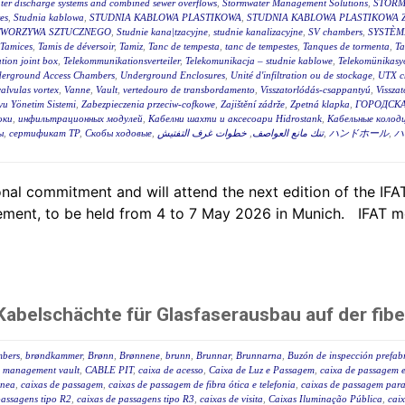
ter discharge systems and combined sewer overflows
,
Stormwater Management Solutions
,
STORM
es
,
Studnia kablowa
,
STUDNIA KABLOWA PLASTIKOWA
,
STUDNIA KABLOWA PLASTIKOWA 
TWORZYWA SZTUCZNEGO
,
Studnie kana|tzacyjne
,
studnie kanalizacyjne
,
SV chambers
,
SYSTÈM
Tamices
,
Tamis de déversoir
,
Tamiz
,
Tanc de tempesta
,
tanc de tempestes
,
Tanques de tormenta
,
T
tion joint box
,
Telekommunikationsverteiler
,
Telekomunikacja – studnie kablowe
,
Telekomünikasyo
erground Access Chambers
,
Underground Enclosures
,
Unité d'infiltration ou de stockage
,
UTX c
valvulas vortex
,
Vanne
,
Vault
,
vertedouro de transbordamento
,
Visszatorlódás-csappantyú
,
Vissza
u Yönetim Sistemi
,
Zabezpieczenia przeciw-cofkowe
,
Zajištění zádrže
,
Zpetná klapka
,
ГОРОДСКА
оки
,
инфильтрационных модулей
,
Кабелни шахти и аксесоари Hidrostank
,
Кабельные колодц
ы
,
сертификат ТР
,
Скобы ходовые
,
خطوات غرف التفتيش
,
تنك مانع العواصف
,
ハンドホール
,
ハ
al commitment and will attend the next edition of the IFAT,
ent, to be held from 4 to 7 May 2026 in Munich. IFAT me
abelschächte für Glasfaserausbau auf der fibe
mbers
,
brøndkammer
,
Brønn
,
Brønnene
,
brunn
,
Brunnar
,
Brunnarna
,
Buzón de inspección prefab
 management vault
,
CABLE PIT
,
caixa de acesso
,
Caixa de Luz e Passagem
,
caixa de passagem e
ânea
,
caixas de passagem
,
caixas de passagem de fibra ótica e telefonia
,
caixas de passagem para 
passagens tipo R2
,
caixas de passagens tipo R3
,
caixas de visita
,
Caixas Iluminação Pública
,
caix