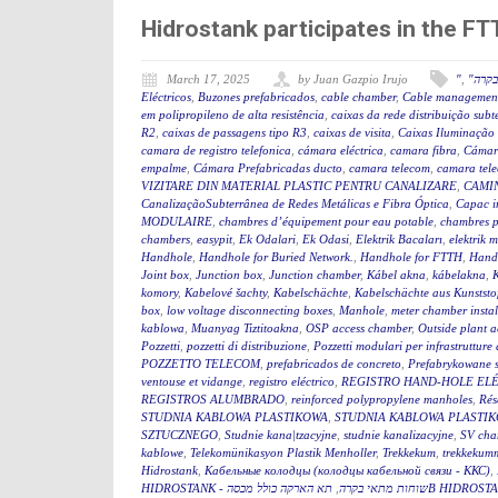
Hidrostank participates in the 
March 17, 2025
by Juan Gazpio Irujo
"
,
"קרה
Eléctricos
,
Buzones prefabricados
,
cable chamber
,
Cable management
em polipropileno de alta resistência
,
caixas da rede distribuição sub
R2
,
caixas de passagens tipo R3
,
caixas de visita
,
Caixas Iluminação
camara de registro telefonica
,
cámara eléctrica
,
camara fibra
,
Cámar
empalme
,
Cámara Prefabricadas ducto
,
camara telecom
,
camara tel
VIZITARE DIN MATERIAL PLASTIC PENTRU CANALIZARE
,
CAMIN
CanalizaçãoSubterrânea de Redes Metálicas e Fibra Óptica
,
Capac i
MODULAIRE
,
chambres d’équipement pour eau potable
,
chambres p
chambers
,
easypit
,
Ek Odalari
,
Ek Odasi
,
Elektrik Bacaları
,
elektrik 
Handhole
,
Handhole for Buried Network.
,
Handhole for FTTH
,
Hand
Joint box
,
Junction box
,
Junction chamber
,
Kábel akna
,
kábelakna
,
komory
,
Kabelové šachty
,
Kabelschächte
,
Kabelschächte aus Kunststo
box
,
low voltage disconnecting boxes
,
Manhole
,
meter chamber instal
kablowa
,
Muanyag Tiztitoakna
,
OSP access chamber
,
Outside plant 
Pozzetti
,
pozzetti di distribuzione
,
Pozzetti modulari per infrastrutture 
POZZETTO TELECOM
,
prefabricados de concreto
,
Prefabrykowane 
ventouse et vidange
,
registro eléctrico
,
REGISTRO HAND-HOLE EL
REGISTROS ALUMBRADO
,
reinforced polypropylene manholes
,
Rés
STUDNIA KABLOWA PLASTIKOWA
,
STUDNIA KABLOWA PLASTIK
SZTUCZNEGO
,
Studnie kana|tzacyjne
,
studnie kanalizacyjne
,
SV cha
kablowe
,
Telekomünikasyon Plastik Menholler
,
Trekkekum
,
trekkekum
Hidrostank
,
Кабельные колодцы (колодцы кабельной связи - ККС)
,
,
HIDROSTANK - שוחות מתאי בקרה