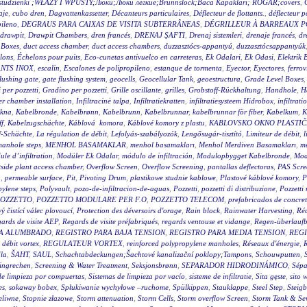
wy studzienki ;WŁAZY I WPUSTY;Люки;Люки легкие;Brunnslock;Baca Kapakları; RÖGAR;covers
,
aje
,
cubo dren
,
Dagvattenkassetter
,
Décanteurs particulaires
,
Déflecteur de flottants.
,
déflecteur p
pileno
,
DEGRAUS PARA CAIXAS DE VISITA SUBTERRÂNEAS
,
DÉGRILLEUR À BARREAUX P
drawpit
,
Drawpit Chambers
,
dren francés
,
DRENAJ ŞAFTI
,
Drenaj sistemleri
,
drenaje francés
,
dr
 Boxes
,
duct access chamber
,
duct access chambers
,
duzzasztócs-appantyú
,
duzzasztócsappantyúk
lons
,
Échelons pour puits
,
Eco-cunetas antivuelco en carreteras
,
Ek Odalari
,
Ek Odasi
,
Elektrik 
NTS INOX
,
escalin
,
Escalones de polipropileno
,
estanque de tormenta
,
Eyector
,
Eyectores
,
ferrov
flushing gate
,
gate flushing system
,
geocells
,
Geocellular Tank
,
geoestructura
,
Grade Level Boxes
 per pozzetti
,
Gradino per pozzetti
,
Grille oscillante
,
grilles
,
Grobstoff-Rückhaltung
,
Handhole
,
H
r chamber installation
,
Infiltracinė talpa
,
Infiltratiekratten
,
infiltratiesysteem Hidrobox
,
infiltrati
akna
,
Kabelbronde
,
Kabelbrønn
,
Kabelbrunn
,
Kabelbrunnar
,
kabelbrunnar för fiber
,
Kabelkum
,
K
ff
,
Kabelzugschächte
,
Káblová komora
,
Káblové komory z plastu
,
KABLOVSKO OKNO PLASTI
f-Schächte
,
La régulation de débit
,
Lefolyás-szabályozók
,
Lengősugár-tisztító
,
Limiteur de débit
,
l
anhole steps
,
MENHOL BASAMAKLAR
,
menhol basamakları
,
Menhol Merdiven Basamakları
,
me
le d’infiltration
,
Modüler Ek Odalar
,
módulo de infiltración
,
Modulopbygget Kabelbronde
,
Mod
side plant access chamber
,
Overflow Screen
,
Overflow Screening
,
pantallas deflectoras
,
PAS Scre
g
,
permeable surface
,
Pit
,
Pivoting Drum
,
plastikowe studnie kablowe
,
Plastové káblové komory
,
P
ylene steps
,
Polyvault
,
pozo-de-infiltracion-de-aguas
,
Pozzetti
,
pozzetti di distribuzione
,
Pozzetti
OZZETTO
,
POZZETTO MODULARE PER F.O
,
POZZETTO TELECOM
,
prefabricados de concre
 čistící válec plovoucí
,
Protection des déversoirs d'orage
,
Rain block
,
Rainwater Harvesting
,
Réc
ards de visite AEP
,
Regards de visite préfabriqués
,
regards ventouse et vidange
,
Regen-überlauf
RA ALUMBRADO
,
REGISTRO PARA BAJA TENSION
,
REGISTRO PARA MEDIA TENSION
,
REGI
 débit vortex
,
REGULATEUR VORTEX
,
reinforced polypropylene manholes
,
Réseaux d'énergie
,
R
la
,
ŠAHT
,
SAUL
,
Schachtabdeckungen;Šachtové kanalizační poklopy;Tampons
,
Schouwputten
,
ingrechen
,
Screening & Water Treatment
,
Seksjonsbrønn
,
SEPARADOR HIDRODINÁMICO
,
Sépa
de limpieza por compuertas
,
Sistemas de limpieza por vacío
,
sisteme de infiltratie
,
Sita gęste
,
sito 
es
,
sokaway bobex
,
Spłukiwanie wychyłowe –ruchome
,
Spülkippen
,
Stauklappe
,
Steel Step
,
Steig
eliwne
,
Stopnie złazowe
,
Storm attenuation
,
Storm Cells
,
Storm overflow Screen
,
Storm Tank & Se