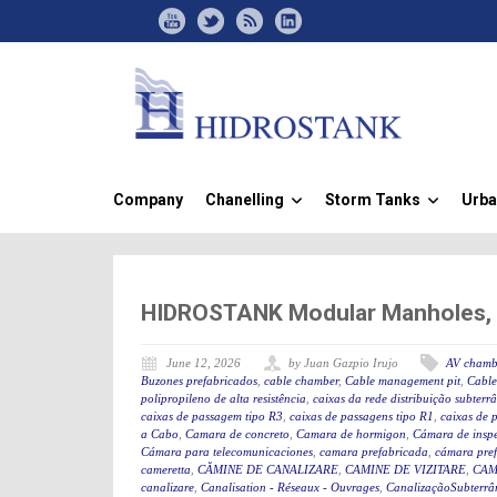
Company
Chanelling
Storm Tanks
Urba
»
»
HIDROSTANK Modular Manholes, Id
June 12, 2026
by Juan Gazpio Irujo
AV chamb
Buzones prefabricados
,
cable chamber
,
Cable management pit
,
Cable
polipropileno de alta resistência
,
caixas da rede distribuição subterr
caixas de passagem tipo R3
,
caixas de passagens tipo R1
,
caixas de 
a Cabo
,
Camara de concreto
,
Camara de hormigon
,
Cámara de insp
Cámara para telecomunicaciones
,
camara prefabricada
,
cámara pre
cameretta
,
CĂMINE DE CANALIZARE
,
CAMINE DE VIZITARE
,
CAM
canalizare
,
Canalisation - Réseaux - Ouvrages
,
CanalizaçãoSubterrân