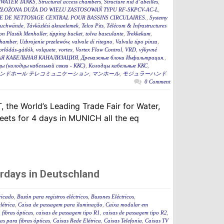
WATER TANKS
,
Structural access chambers
,
Structure nid d’abeilles
,
ZŁOŻONA DUŻA DO WIELU ZASTOSOWAŃ TYPU RF-SKPCV-AC-L
,
E DE NETTOYAGE CENTRAL POUR BASSINS CIRCULAIRES.
,
Systemy
auchwände
,
Távközlési aknaelemek
,
Telco Pits
,
Télécom & Infrastructures
n Plastik Menholler
,
tipping bucket
,
tolva basculante
,
Trekkekum
,
hamber
,
Uzbrojenie przelewów
,
valvole di ritegno
,
Valvula tipo pinza
,
torlódás-gátlók
,
volquete
,
vortex
,
Vortex Flow Control
,
VRD
,
výkyvné
Я КАБЕЛЬНАЯ КАНАЛИЗАЦИЯ
,
Дренажные блоки Инфильтрация.
,
ы (колодцы кабельной связи - ККС)
,
Колодцы кабельные ККС
,
ンドホール テレコミュニケーション
,
マンホール
,
モジュラーハンド
0 Comment
 the World’s Leading Trade Fair for Water,
ets for 4 days in MUNICH all the eq
rdays in Deutschland
ricado
,
Buzón para registros eléctricos
,
Buzones Eléctricos
,
létrica
,
Caixa de passagem para iluminação
,
Caixa modular em
fibras ópticas
,
caixas de passagem tipo R1
,
caixas de passagem tipo R2
,
as para fibras ópticas
,
Caixas Rede Elétrica
,
Caixas Telefonia
,
Caixas TV