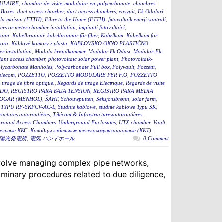
ULAIRE
,
chambre-de-visite-modulaire-en-polycarbonate
,
chambres
 Boxes
,
duct access chamber
,
duct access chambers
,
easypit
,
Ek Odalari
,
à la maison (FTTH)
,
Fibre to the Home (FTTH)
,
fotovoltaik enerji santrali
,
rs or meter chamber installation
,
impianti fotovoltaici
,
runn
,
Kabelbrunnar
,
kabelbrunnar för fiber
,
Kabelkum
,
Kabelkum for
ora
,
Káblové komory z plastu
,
KABLOVSKO OKNO PLASTIČNO
,
r installation
,
Modula brøndkammer
,
Modular Ek Odası
,
Modular-Ek-
lant access chamber
,
photovoltaic solar power plant
,
Photovoltaik-
lycarbonate Manholes
,
Polycarbonate Pull box
,
Polyvault
,
Pozzetti
,
Telecom
,
POZZETTO
,
POZZETTO MODULARE PER F.O
,
POZZETTO
tirage de fibre optique.
,
Regards de tirage Electrique
,
Regards de visite
ADO
,
REGISTRO PARA BAJA TENSION
,
REGISTRO PARA MEDIA
ÖGAR (MENHOL)
,
ŠAHT
,
Schouwputten
,
Seksjonsbrønn
,
solar farm
,
TYPU RF-SKPCV-AC-L
,
Studnie kablowe
,
studnie kablowe Typu SK
,
ructures autoroutières
,
Télécom & Infrastructuresautoroutières
,
round Access Chambers
,
Underground Enclosures
,
UTX chamber
,
Vault
,
ельные ККС
,
Колодцы кабельные телекоммуникационные (ККТ)
,
陽光発電所
,
電気 ハンドホール
0 Comment
 involve managing complex pipe networks,
iminary procedures related to due diligence,