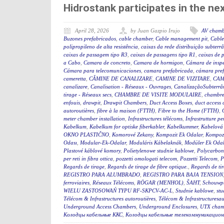
Hidrostank participates in the 
April 28, 2026
by Juan Gazpio Irujo
AV chamb
Buzones prefabricados
,
cable chamber
,
Cable management pit
,
Cable
polipropileno de alta resistência
,
caixas da rede distribuição subterr
caixas de passagem tipo R3
,
caixas de passagens tipo R1
,
caixas de 
a Cabo
,
Camara de concreto
,
Camara de hormigon
,
Cámara de insp
Cámara para telecomunicaciones
,
camara prefabricada
,
cámara pre
cameretta
,
CĂMINE DE CANALIZARE
,
CAMINE DE VIZITARE
,
CAM
canalizare
,
Canalisation - Réseaux - Ouvrages
,
CanalizaçãoSubterrân
tirage - Réseaux secs
,
CHAMBRE DE VISITE MODULAIRE
,
chambre
enfouis
,
drawpit
,
Drawpit Chambers
,
Duct Access Boxes
,
duct access
autoroutières
,
fibre à la maison (FTTH)
,
Fibre to the Home (FTTH)
,
meter chamber installation
,
Infrastructures télécoms
,
Infrastrutture pe
Kabelkum
,
Kabelkum for optiske fiberkabler
,
Kabelkummer
,
Kabelová
OKNO PLASTIČNO
,
Komorové Zekany
,
Kompozit Ek Odalar
,
Kompozi
Odası
,
Modular-Ek-Odalar
,
Moduláris Kábelaknák
,
Modüler Ek Odal
Plastové káblové komory
,
Polietylenowe studnie kablowe
,
Polycarbon
per reti in fibra ottica
,
pozzetti omologati telecom
,
Pozzetti Telecom
,
P
Regards de tirage
,
Regards de tirage de fibre optique.
,
Regards de tir
REGISTRO PARA ALUMBRADO
,
REGISTRO PARA BAJA TENSION
ferroviaires
,
Réseaux Télécoms
,
RÖGAR (MENHOL)
,
ŠAHT
,
Schouwp
WIELU ZASTOSOWAŃ TYPU RF-SKPCV-AC-L
,
Studnie kablowe
,
stu
Télécom & Infrastructures autoroutières
,
Télécom & Infrastructuresau
Underground Access Chambers
,
Underground Enclosures
,
UTX cham
Колодцы кабельные ККС
,
Колодцы кабельные телекоммуникацион