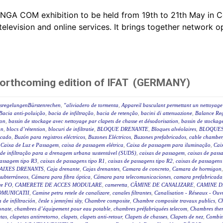
ANGA COM exhibition to be held from 19th to 21th May i
television and online services. It brings together network 
forthcoming edition of IFAT (GERMANY)
ssregelungenBürstenrechen
,
"aliviadero de tormenta
,
Appareil basculant permettant un nettoyage 
Bacia anti-poluição
,
bacia de infiltração
,
bacia de retenção
,
bacini di attenuazione
,
Balance Reg
ion
,
bassin de stockage avec nettoyage par clapets de chasse et désodorisation
,
bassin de stockage
on
,
blocs d’rétention
,
blocuri de infiltratie
,
BLOQUE DRENANTE
,
Bloques alvéolaires
,
BLOQUES
icado
,
Buzón para registros eléctricos
,
Buzones Eléctricos
,
Buzones prefabricados
,
cable chamber
,
Caixa de Luz e Passagem
,
caixa de passagem elétrica
,
Caixa de passagem para iluminação
,
Caix
 de infiltração para a drenagem urbana sustentável (SUDS)
,
caixas de passagem
,
caixas de passa
passagem tipo R3
,
caixas de passagens tipo R1
,
caixas de passagens tipo R2
,
caixas de passagens
AIXES DRENANTS
,
Caja drenante
,
Cajas drenantes
,
Camara de concreto
,
Camara de hormigon
subterráneos
,
Cámara para fibra óptica
,
Cámara para telecomunicaciones
,
camara prefabricada
re FO
,
CAMERETE DE ACCES MODULARE
,
cameretta
,
CĂMINE DE CANALIZARE
,
CAMINE D
OMUNICATII
,
Camine petru retele de canalizare
,
canales filtrantes
,
Canalisation - Réseaux - Ouv
a de infiltración
,
česle s jemnými síty
,
Chambre composite
,
Chambre composite travaux publics
,
C
onate
,
chambres d’équipement pour eau potable
,
chambres préfabriquées telecom
,
Chambres ther
tas
,
clapetas antirretorno
,
clapets
,
clapets anti-retour
,
Clapets de chasses
,
Clapets de nez
,
Combin