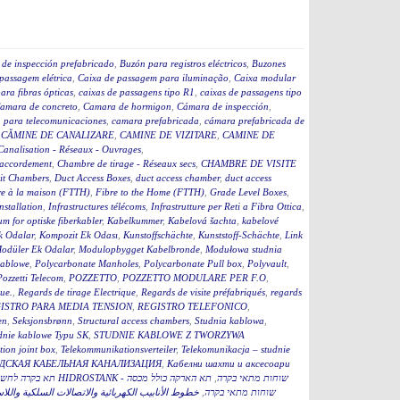
de inspección prefabricado
,
Buzón para registros eléctricos
,
Buzones
passagem elétrica
,
Caixa de passagem para iluminação
,
Caixa modular
ara fibras ópticas
,
caixas de passagens tipo R1
,
caixas de passagens tipo
amara de concreto
,
Camara de hormigon
,
Cámara de inspección
,
 para telecomunicaciones
,
camara prefabricada
,
cámara prefabricada de
,
CĂMINE DE CANALIZARE
,
CAMINE DE VIZITARE
,
CAMINE DE
Canalisation - Réseaux - Ouvrages
,
accordement
,
Chambre de tirage - Réseaux secs
,
CHAMBRE DE VISITE
it Chambers
,
Duct Access Boxes
,
duct access chamber
,
duct access
re à la maison (FTTH)
,
Fibre to the Home (FTTH)
,
Grade Level Boxes
,
stallation
,
Infrastructures télécoms
,
Infrastrutture per Reti a Fibra Ottica
,
m for optiske fiberkabler
,
Kabelkummer
,
Kabelová šachta
,
kabelové
k Odalar
,
Kompozit Ek Odası
,
Kunstoffschächte
,
Kunststoff-Schächte
,
Link
odüler Ek Odalar
,
Modulopbygget Kabelbronde
,
Modułowa studnia
kablowe
,
Polycarbonate Manholes
,
Polycarbonate Pull box
,
Polyvault
,
Pozzetti Telecom
,
POZZETTO
,
POZZETTO MODULARE PER F.O
,
que.
,
Regards de tirage Electrique
,
Regards de visite préfabriqués
,
regards
ISTRO PARA MEDIA TENSION
,
REGISTRO TELEFONICO
,
en
,
Seksjonsbrønn
,
Structural access chambers
,
Studnia kablowa
,
dnie kablowe Typu SK
,
STUDNIE KABLOWE Z TWORZYWA
ion joint box
,
Telekommunikationsverteiler
,
Telekomunikacja – studnie
ДСКАЯ КАБЕЛЬНАЯ КАНАЛИЗАЦИЯ
,
Кабелни шахти и аксесоари
תא הארקה כולל מכסה
,
תא בקרה לחשמל כולל מכסה 60 HIDROSTANK - שוחות מתאי בקרה
خطوط الأنابيب الكهربائية والاتصالات السلكية واللا
,
תא הארקה כולל מכסהB HIDROSTANK - שוחות מתאי בקרה