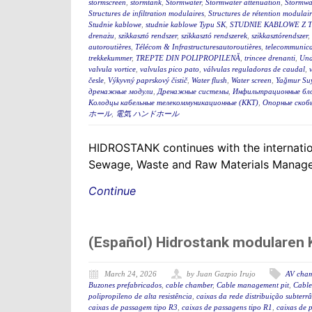
stormscreen
,
stormtank
,
Stormwater
,
Stormwater attenuation
,
Stormwa
Structures de infiltration modulaires
,
Structures de rétention modulair
Studnie kablowe
,
studnie kablowe Typu SK
,
STUDNIE KABLOWE Z 
drenażu
,
szikkasztó rendszer
,
szikkasztó rendszerek
,
szikkasztórendszer
,
autoroutières
,
Télécom & Infrastructuresautoroutières
,
telecommunica
trekkekummer
,
TREPTE DIN POLIPROPILENĂ
,
trincee drenanti
,
Und
valvula vortice
,
valvulas pico pato
,
válvulas reguladoras de caudal
,
česle
,
Výkyvný paprskový čistič
,
Water flush
,
Water screen
,
Yağmur Suy
дренажные модули
,
Дренажные системы
,
Инфильтрационные бл
Колодцы кабельные телекоммуникационные (ККТ)
,
Опорные скоб
ホール
,
電気 ハンドホール
HIDROSTANK continues with the internation
Sewage, Waste and Raw Materials Managem
Continue
(Español) Hidrostank modularen K
March 24, 2026
by Juan Gazpio Irujo
AV cha
Buzones prefabricados
,
cable chamber
,
Cable management pit
,
Cable
polipropileno de alta resistência
,
caixas da rede distribuição subterr
caixas de passagem tipo R3
,
caixas de passagens tipo R1
,
caixas de 