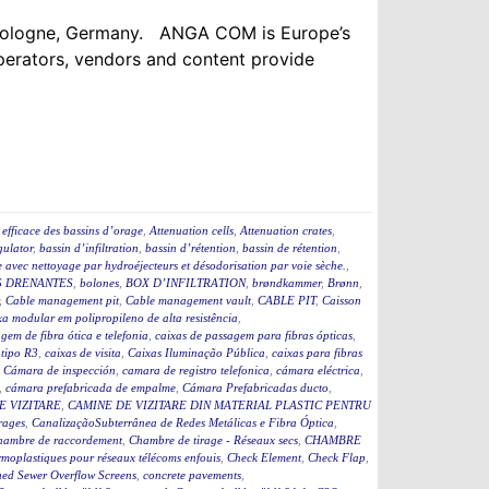
n Cologne, Germany. ANGA COM is Europe’s
operators, vendors and content provide
efficace des bassins d’orage
,
Attenuation cells
,
Attenuation crates
,
ulator
,
bassin d’infiltration
,
bassin d’rétention
,
bassin de rétention
,
 avec nettoyage par hydroéjecteurs et désodorisation par voie sèche.
,
 DRENANTES
,
bolones
,
BOX D’INFILTRATION
,
brøndkammer
,
Brønn
,
,
Cable management pit
,
Cable management vault
,
CABLE PIT
,
Caisson
a modular em polipropileno de alta resistência
,
gem de fibra ótica e telefonia
,
caixas de passagem para fibras ópticas
,
 tipo R3
,
caixas de visita
,
Caixas Iluminação Pública
,
caixas para fibras
,
Cámara de inspección
,
camara de registro telefonica
,
cámara eléctrica
,
,
cámara prefabricada de empalme
,
Cámara Prefabricadas ducto
,
E VIZITARE
,
CAMINE DE VIZITARE DIN MATERIAL PLASTIC PENTRU
rages
,
CanalizaçãoSubterrânea de Redes Metálicas e Fibra Óptica
,
hambre de raccordement
,
Chambre de tirage - Réseaux secs
,
CHAMBRE
moplastiques pour réseaux télécoms enfouis
,
Check Element
,
Check Flap
,
ed Sewer Overflow Screens
,
concrete pavements
,