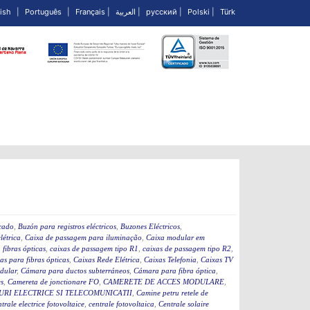
ish
|
Português
|
Français
|
العربية
|
русский
|
Polski
|
Türk
icado
,
Buzón para registros eléctricos
,
Buzones Eléctricos
,
létrica
,
Caixa de passagem para iluminação
,
Caixa modular em
fibras ópticas
,
caixas de passagem tipo R1
,
caixas de passagem tipo R2
,
as para fibras ópticas
,
Caixas Rede Elétrica
,
Caixas Telefonia
,
Caixas TV
dular
,
Cámara para ductos subterráneos
,
Cámara para fibra óptica
,
s
,
Camereta de jonctionare FO
,
CAMERETE DE ACCES MODULARE
,
RI ELECTRICE SI TELECOMUNICATII
,
Camine petru retele de
ntrale electrice fotovoltaice
,
centrale fotovoltaica
,
Centrale solaire