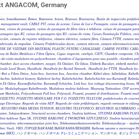
next ANGACOM, Germany
ers
,
brøndkammer
,
Brønn
,
Brønnene
,
brunn
,
Brunnar
,
Brunnarna
,
Buzón de inspección prefabr
 management vault
,
CABLE PIT
,
caixa de acesso
,
Caixa de Luz e Passagem
,
caixa de passagem e
ânea
,
caixas de passagem
,
caixas de passagem de fibra ótica e telefonia
,
caixas de passagem para 
passagens tipo R2
,
caixas de passagens tipo R3
,
caixas de visita
,
Caixas Iluminação Pública
,
caix
ección
,
camara de registro telefonica
,
cámara eléctrica
,
camara fibra
,
Cámara FTTH
,
camara mo
fabricada de empalme
,
Cámara Prefabricadas ducto
,
camara telecom
,
camara telecomunicacione
INE DE VIZITARE DIN MATERIAL PLASTIC PENTRU CANALIZARE
,
CAMINE PENTRU CABLU
ea de Redes Metálicas e Fibra Óptica
,
Capac inspectie
,
catchpit
,
CATV
,
Chambre composite
,
Ch
-de-visite-modulaire-en-polycarbonate
,
chambres d’équipement pour eau potable
,
chambres pré
 chamber
,
duct access chambers
,
easypit
,
Ek Odalari
,
Ek Odasi
,
Elektrik Bacaları
,
elektrik menhol
Grade Level Boxes
,
Handhole
,
Handhole for Buried Network.
,
Handhole for FTTH
,
Handhole for
r Reti a Fibra Ottica
,
Joint box
,
Junction box
,
Junction chamber
,
Kábel akna
,
kábelakna
,
Kabelb
 šachta
,
kabelové komory
,
Kabelové šachty
,
Kabelschächte
,
Kabelschächte aus Kunststoff
,
Kabelz
t Ek Odası
,
Kunstoffschächte
,
Kunststoff-Schächte
,
Link box
,
low voltage disconnecting boxes
,
M
ar
,
Modulopbygget Kabelbronde
,
Modułowa studnia kablowa
,
Muanyag Tiztitoakna
,
OSP access
ate Manholes
,
Polycarbonate Pull box
,
Polyvault
,
Pozzetti
,
pozzetti di distribuzione
,
Pozzetti modu
OZZETTO
,
POZZETTO MODULARE PER F.O
,
POZZETTO TELECOM
,
prefabricados de concre
age Electrique
,
Regards de visite AEP
,
Regards de visite préfabriqués
,
regards ventouse et vidan
,
REGISTRO PARA MEDIA TENSION
,
REGISTRO TELEFONICO
,
REGISTROS ALUMBRADO
,
r
utten
,
Seksjonsbrønn
,
Structural access chambers
,
Studnia kablowa
,
STUDNIA KABLOWA PLAS
dnie kablowe Typu SK
,
STUDNIE KABLOWE Z TWORZYWA SZTUCZNEGO
,
Studnie kana|tzacyj
toroutières
,
telecommunication joint box
,
Telekommunikationsverteiler
,
Telekomunikacja – studni
ber
,
Vault
,
VRD
,
ГОРОДСКАЯ КАБЕЛЬНАЯ КАНАЛИЗАЦИЯ
,
Кабелни шахти и аксесоари Hi
ные (ККТ)
,
ハンドホール
,
ハンドホール テレコミュニケーション
,
マンホール
,
モジュラーハ