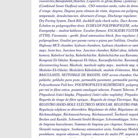
couvercles;Aknafedelek;Hatches ;Coperchi in ghisa;Rama i pokry
(Combined Sewer Outflow) tanks.
,
CSO retention tanks
,
cubo de dren
d’orage
,
degrau
,
Degrau para câmara de visita
,
degraus em polipro
tempestade
,
desodorizacion
,
déversoirs d'orage
,
Discharge regulator
,
Dry Paving System
,
Duck Bill
,
duckbill style check valve
,
Duct Access
Échelon en polypropylène droit
,
ECHELON POLYPROPYLENE
,
eche
Energetyka – studnie kablowe
,
Escalier flottant
,
ESCALIERS FLOTTA
(FTTH)
,
Finomszita - geréb
,
flood attenuation block
,
flow regulator
,
polipropilene
,
Gradini per parete curva e piana per l'edilizia
,
Gradini
Highway MCX chamber
,
hydrant chambers
,
hydrant chambers or mete
steps
,
Joint box
,
Junction box
,
Junction chamber
,
Kábel akna
,
kábel
komory
,
Kabelové šachty
,
Kabelschächte
,
Kabelschächte aus Kunststo
Kompozit Ek Odalar
,
Kompozit Ek Odası
,
Kunstoffschächte
,
Kunststof
disconnecting boxes
,
Manhole
,
manhole safety steps.
,
manhole step
,
m
Modular-Ek-Odalar
,
Moduláris Kábelaknák
,
module d'rétention
,
Modu
BASCULANTS
,
NETTOYAGE DE BASSINS
,
OSP access chamber
,
Out
peldaño
,
peldaño para pozo
,
permeable pavement
,
permeable pavin
Polycarbonate Pull box
,
POLYPROPYLEEN KLIMTREDEN
,
polyprop
per reti in fibra ottica
,
pozzetti omologati telecom
,
Pozzetti Telecom
,
P
Přepadová čistící klapka
,
Přepadový čistící válec naplněný
,
Přepadový
Regards de tirage de fibre optique.
,
Regards de tirage Electrique
,
Reg
REGISTRO HAND-HOLE ELÉCTRICO MODULAR
,
REGISTRO PA
Regulacja odpływu ze zbiorników
,
Régulateur de débit
,
Régulateur de
Rückstauklappe
,
Rückstausicherung
,
Rückstauventil
,
Šachtová stupad
Becken und Kanäle
,
Schwenk-Strahl-Reiniger
,
Schwimmklappe
,
Schw
de limpieza basculantes
,
Sistemas de limpieza por clapetas
,
Sistemas 
Skrzynki rozsączające
,
Soakaway attenuation units
,
Soakaway Modul
powlekane
,
stopnie włazowe
,
Stopnie włazowe do studni PP
,
stopnie ż