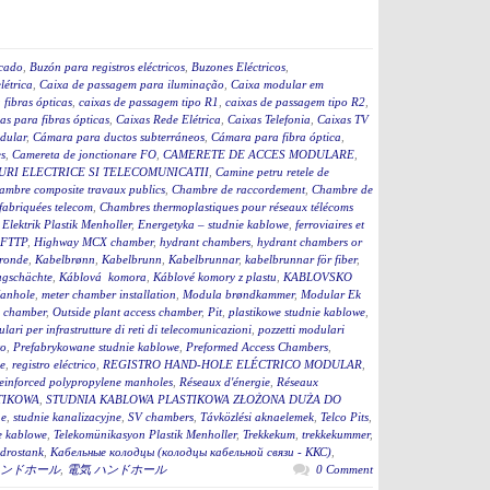
icado
,
Buzón para registros eléctricos
,
Buzones Eléctricos
,
létrica
,
Caixa de passagem para iluminação
,
Caixa modular em
fibras ópticas
,
caixas de passagem tipo R1
,
caixas de passagem tipo R2
,
as para fibras ópticas
,
Caixas Rede Elétrica
,
Caixas Telefonia
,
Caixas TV
dular
,
Cámara para ductos subterráneos
,
Cámara para fibra óptica
,
s
,
Camereta de jonctionare FO
,
CAMERETE DE ACCES MODULARE
,
RI ELECTRICE SI TELECOMUNICATII
,
Camine petru retele de
ambre composite travaux publics
,
Chambre de raccordement
,
Chambre de
fabriquées telecom
,
Chambres thermoplastiques pour réseaux télécoms
,
Elektrik Plastik Menholler
,
Energetyka – studnie kablowe
,
ferroviaires et
 FTTP
,
Highway MCX chamber
,
hydrant chambers
,
hydrant chambers or
ronde
,
Kabelbrønn
,
Kabelbrunn
,
Kabelbrunnar
,
kabelbrunnar för fiber
,
ugschächte
,
Káblová komora
,
Káblové komory z plastu
,
KABLOVSKO
anhole
,
meter chamber installation
,
Modula brøndkammer
,
Modular Ek
 chamber
,
Outside plant access chamber
,
Pit
,
plastikowe studnie kablowe
,
lari per infrastrutture di reti di telecomunicazioni
,
pozzetti modulari
to
,
Prefabrykowane studnie kablowe
,
Preformed Access Chambers
,
ge
,
registro eléctrico
,
REGISTRO HAND-HOLE ELÉCTRICO MODULAR
,
einforced polypropylene manholes
,
Réseaux d'énergie
,
Réseaux
TIKOWA
,
STUDNIA KABLOWA PLASTIKOWA ZŁOŻONA DUŻA DO
ne
,
studnie kanalizacyjne
,
SV chambers
,
Távközlési aknaelemek
,
Telco Pits
,
e kablowe
,
Telekomünikasyon Plastik Menholler
,
Trekkekum
,
trekkekummer
,
drostank
,
Кабельные колодцы (колодцы кабельной связи - ККС)
,
ンドホール
,
電気 ハンドホール
0 Comment