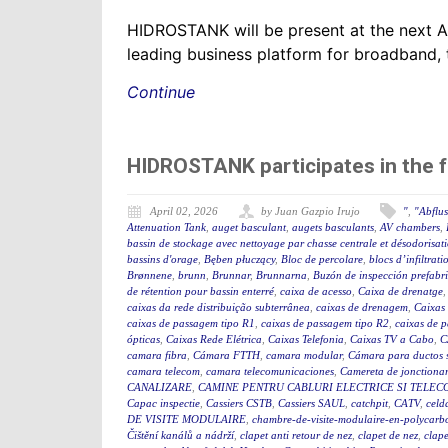
HIDROSTANK will be present at the next 
leading business platform for broadband, 
Continue
HIDROSTANK participates in the 
April 02, 2026
by Juan Gazpio Irujo
"
,
"Abflu
Attenuation Tank
,
auget basculant
,
augets basculants
,
AV chambers
,
bassin de stockage avec nettoyage par chasse centrale et désodorisat
bassins d'orage
,
Bęben płuczący
,
Bloc de percolare
,
blocs d’infiltrati
Brønnene
,
brunn
,
Brunnar
,
Brunnarna
,
Buzón de inspección prefabr
de rétention pour bassin enterré
,
caixa de acesso
,
Caixa de drenatge
caixas da rede distribuição subterrânea
,
caixas de drenagem
,
Caixas
caixas de passagem tipo R1
,
caixas de passagem tipo R2
,
caixas de 
ópticas
,
Caixas Rede Elétrica
,
Caixas Telefonia
,
Caixas TV a Cabo
,
C
camara fibra
,
Cámara FTTH
,
camara modular
,
Cámara para ductos 
camara telecom
,
camara telecomunicaciones
,
Camereta de jonctiona
CANALIZARE
,
CAMINE PENTRU CABLURI ELECTRICE SI TELEC
Capac inspectie
,
Cassiers CSTB
,
Cassiers SAUL
,
catchpit
,
CATV
,
celd
DE VISITE MODULAIRE
,
chambre-de-visite-modulaire-en-polycarb
Čištění kanálů a nádrží
,
clapet anti retour de nez
,
clapet de nez
,
clape