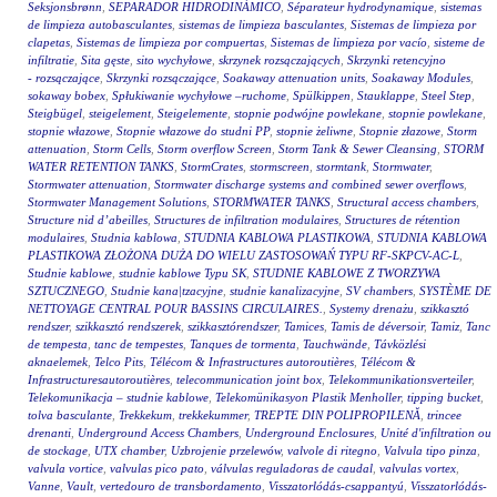
Seksjonsbrønn
,
SEPARADOR HIDRODINÁMICO
,
Séparateur hydrodynamique
,
sistemas
de limpieza autobasculantes
,
sistemas de limpieza basculantes
,
Sistemas de limpieza por
clapetas
,
Sistemas de limpieza por compuertas
,
Sistemas de limpieza por vacío
,
sisteme de
infiltratie
,
Sita gęste
,
sito wychyłowe
,
skrzynek rozsączających
,
Skrzynki retencyjno
- rozsączające
,
Skrzynki rozsączające
,
Soakaway attenuation units
,
Soakaway Modules
,
sokaway bobex
,
Spłukiwanie wychyłowe –ruchome
,
Spülkippen
,
Stauklappe
,
Steel Step
,
Steigbügel
,
steigelement
,
Steigelemente
,
stopnie podwójne powlekane
,
stopnie powlekane
,
stopnie włazowe
,
Stopnie włazowe do studni PP
,
stopnie żeliwne
,
Stopnie złazowe
,
Storm
attenuation
,
Storm Cells
,
Storm overflow Screen
,
Storm Tank & Sewer Cleansing
,
STORM
WATER RETENTION TANKS
,
StormCrates
,
stormscreen
,
stormtank
,
Stormwater
,
Stormwater attenuation
,
Stormwater discharge systems and combined sewer overflows
,
Stormwater Management Solutions
,
STORMWATER TANKS
,
Structural access chambers
,
Structure nid d’abeilles
,
Structures de infiltration modulaires
,
Structures de rétention
modulaires
,
Studnia kablowa
,
STUDNIA KABLOWA PLASTIKOWA
,
STUDNIA KABLOWA
PLASTIKOWA ZŁOŻONA DUŻA DO WIELU ZASTOSOWAŃ TYPU RF-SKPCV-AC-L
,
Studnie kablowe
,
studnie kablowe Typu SK
,
STUDNIE KABLOWE Z TWORZYWA
SZTUCZNEGO
,
Studnie kana|tzacyjne
,
studnie kanalizacyjne
,
SV chambers
,
SYSTÈME DE
NETTOYAGE CENTRAL POUR BASSINS CIRCULAIRES.
,
Systemy drenażu
,
szikkasztó
rendszer
,
szikkasztó rendszerek
,
szikkasztórendszer
,
Tamices
,
Tamis de déversoir
,
Tamiz
,
Tanc
de tempesta
,
tanc de tempestes
,
Tanques de tormenta
,
Tauchwände
,
Távközlési
aknaelemek
,
Telco Pits
,
Télécom & Infrastructures autoroutières
,
Télécom &
Infrastructuresautoroutières
,
telecommunication joint box
,
Telekommunikationsverteiler
,
Telekomunikacja – studnie kablowe
,
Telekomünikasyon Plastik Menholler
,
tipping bucket
,
tolva basculante
,
Trekkekum
,
trekkekummer
,
TREPTE DIN POLIPROPILENĂ
,
trincee
drenanti
,
Underground Access Chambers
,
Underground Enclosures
,
Unité d'infiltration ou
de stockage
,
UTX chamber
,
Uzbrojenie przelewów
,
valvole di ritegno
,
Valvula tipo pinza
,
valvula vortice
,
valvulas pico pato
,
válvulas reguladoras de caudal
,
valvulas vortex
,
Vanne
,
Vault
,
vertedouro de transbordamento
,
Visszatorlódás-csappantyú
,
Visszatorlódás-