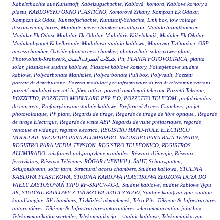
Kabelschächte aus Kunststoff
,
Kabelzugschächte
,
Káblová komora
,
Káblové komory z
plastu
,
KABLOVSKO OKNO PLASTIČNO
,
Komorové Zekany
,
Kompozit Ek Odalar
,
Kompozit Ek Odası
,
Kunstoffschächte
,
Kunststoff-Schächte
,
Link box
,
low voltage
disconnecting boxes
,
Manhole
,
meter chamber installation
,
Modula brøndkammer
,
Modular Ek Odası
,
Modular-Ek-Odalar
,
Moduláris Kábelaknák
,
Modüler Ek Odalar
,
Modulopbygget Kabelbronde
,
Modułowa studnia kablowa
,
Muanyag Tiztitoakna
,
OSP
access chamber
,
Outside plant access chamber
,
photovoltaic solar power plant
,
Photovoltaik-Kraftwerkشبكات الصرف الصحي
,
Pit
,
PLANTA FOTOVOLTAICA
,
planta
solar
,
plastikowe studnie kablowe
,
Plastové káblové komory
,
Polietylenowe studnie
kablowe
,
Polycarbonate Manholes
,
Polycarbonate Pull box
,
Polyvault
,
Pozzetti
,
pozzetti di distribuzione
,
Pozzetti modulari per infrastrutture di reti di telecomunicazioni
,
pozzetti modulari per reti in fibra ottica
,
pozzetti omologati telecom
,
Pozzetti Telecom
,
POZZETTO
,
POZZETTO MODULARE PER F.O
,
POZZETTO TELECOM
,
prefabricados
de concreto
,
Prefabrykowane studnie kablowe
,
Preformed Access Chambers
,
projet
photovoltaïque
,
PV plant
,
Regards de tirage
,
Regards de tirage de fibre optique.
,
Regards
de tirage Electrique
,
Regards de visite AEP
,
Regards de visite préfabriqués
,
regards
ventouse et vidange
,
registro eléctrico
,
REGISTRO HAND-HOLE ELÉCTRICO
MODULAR
,
REGISTRO PARA ALUMBRADO
,
REGISTRO PARA BAJA TENSION
,
REGISTRO PARA MEDIA TENSION
,
REGISTRO TELEFONICO
,
REGISTROS
ALUMBRADO
,
reinforced polypropylene manholes
,
Réseaux d'énergie
,
Réseaux
ferroviaires
,
Réseaux Télécoms
,
RÖGAR (MENHOL)
,
ŠAHT
,
Schouwputten
,
Seksjonsbrønn
,
solar farm
,
Structural access chambers
,
Studnia kablowa
,
STUDNIA
KABLOWA PLASTIKOWA
,
STUDNIA KABLOWA PLASTIKOWA ZŁOŻONA DUŻA DO
WIELU ZASTOSOWAŃ TYPU RF-SKPCV-AC-L
,
Studnie kablowe
,
studnie kablowe Typu
SK
,
STUDNIE KABLOWE Z TWORZYWA SZTUCZNEGO
,
Studnie kana|tzacyjne
,
studnie
kanalizacyjne
,
SV chambers
,
Távközlési aknaelemek
,
Telco Pits
,
Télécom & Infrastructures
autoroutières
,
Télécom & Infrastructuresautoroutières
,
telecommunication joint box
,
Telekommunikationsverteiler
,
Telekomunikacja – studnie kablowe
,
Telekomünikasyon