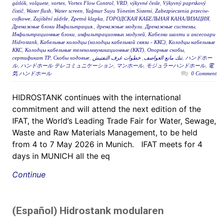
gátlók
,
volquete
,
vortex
,
Vortex Flow Control
,
VRD
,
výkyvné česle
,
Výkyvný paprskový
čistič
,
Water flush
,
Water screen
,
Yağmur Suyu Yönetim Sistemi
,
Zabezpieczenia przeciw-
cofkowe
,
Zajištění zádrže
,
Zpetná klapka
,
ГОРОДСКАЯ КАБЕЛЬНАЯ КАНАЛИЗАЦИЯ
,
Дренажные блоки Инфильтрация.
,
дренажные модули
,
Дренажные системы
,
Инфильтрационные блоки
,
инфильтрационных модулей
,
Кабелни шахти и аксесоари
Hidrostank
,
Кабельные колодцы (колодцы кабельной связи - ККС)
,
Колодцы кабельные
ККС
,
Колодцы кабельные телекоммуникационные (ККТ)
,
Опорные скобы
,
сертификат ТР
,
Скобы ходовые
,
خطوات غرف التفتيش
,
تنك مانع العواصف
,
ハンドホー
ル
,
ハンドホール テレコミュニケーション
,
マンホール
,
モジュラーハンドホール
,
電
気 ハンドホール
0 Comment
HIDROSTANK continues with the international
commitment and will attend the next edition of the
IFAT, the World’s Leading Trade Fair for Water, Sewage,
Waste and Raw Materials Management, to be held
from 4 to 7 May 2026 in Munich. IFAT meets for 4
days in MUNICH all the eq
Continue
(Español) Hidrostank modularen