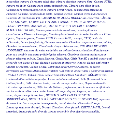
inspección
,
camara de registro telefonica
,
cámara eléctrica
,
camara fibra
,
Cámara FTTH
,
camara modular
,
Cámara para ductos subterráneos
,
Cámara para fibra óptica
,
Cámara para telecomunicaciones
,
camara prefabricada
,
cámara prefabricada de
empalme
,
Cámara Prefabricadas ducto
,
camara telecom
,
camara telecomunicaciones
,
Camereta de jonctionare FO
,
CAMERETE DE ACCES MODULARE
,
cameretta
,
CĂMINE
DE CANALIZARE
,
CAMINE DE VIZITARE
,
CAMINE DE VIZITARE DIN MATERIAL
PLASTIC PENTRU CANALIZARE
,
CAMINE PENTRU CABLURI ELECTRICE
SI TELECOMUNICATII
,
Camine petru retele de canalizare
,
canales filtrantes
,
Canalisation - Réseaux - Ouvrages
,
CanalizaçãoSubterrânea de Redes Metálicas e Fibra
Óptica
,
Capac inspectie
,
Cassiers CSTB
,
Cassiers SAUL
,
catchpit
,
CATV
,
celda de
infiltración
,
česle s jemnými síty
,
Chambre composite
,
Chambre composite travaux publics
,
Chambre de raccordement
,
Chambre de tirage - Réseaux secs
,
CHAMBRE DE VISITE
MODULAIRE
,
chambre-de-visite-modulaire-en-polycarbonate
,
chambres d’équipement
pour eau potable
,
chambres préfabriquées telecom
,
Chambres thermoplastiques pour
réseaux télécoms enfouis
,
Check Element
,
Check Flap
,
Čištění kanálů a nádrží
,
clapet anti
retour de nez
,
clapet de nez
,
clapetas
,
clapetas antirretorno
,
clapets
,
clapets anti-retour
,
Clapets de chasses
,
Clapets de nez
,
Combined Sewer Overflow Screens
,
concrete
pavements
,
couvercles;Aknafedelek;Hatches ;Coperchi in ghisa;Rama i pokrywy studzienki
;WŁAZY I WPUSTY;Люки;Люки легкие;Brunnslock;Baca Kapakları; RÖGAR;covers
,
Csatornahullám-öblítőcsappantyú
,
Csatornahullám-öblítődob
,
CSO (Combined Sewer
Outflow) tanks.
,
CSO retention tanks
,
cubo de drenaje
,
cubo dren
,
Dagvattenkassetter
,
Décanteurs particulaires
,
Déflecteur de flottants.
,
déflecteur pour la retenue des flottants
sur les seuils des déversoirs ou des bassins d’orage
,
degrau
,
Degrau para câmara de
visita
,
degraus em polipropileno
,
DEGRAUS PARA CAIXAS DE VISITA
SUBTERRÂNEAS
,
DÉGRILLEUR À BARREAUX POUR SEUIL DÉVERSANT
,
depositos
de retencion
,
Descarregador de tempestade
,
desodorizacion
,
déversoirs d'orage
,
Discharge regulator
,
drawpit
,
Drawpit Chambers
,
dren francés
,
DRENAJ ŞAFTI
,
Drenaj
sistemleri
,
drenaje francés
,
drenaje urbano sostenible
,
drenajeurbanosostenible
,