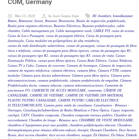
COM, Germany
May 13, 2024
by Juan Gazpio Irujo
AV chambers
,
brøndkammer
,
Brønn
,
Brønnene
,
brunn
,
Brunnar
,
Brunnarna
,
Buzón de inspección prefabricado
,
Buzón para registros eléctricos
,
Buzones Eléctricos
,
Buzones prefabricados
,
cable
chamber
,
Cable management pit
,
Cable management vault
,
CABLE PIT
,
caixa de acesso
,
Caixa de Luz e Passagem
,
caixa de passagem elétrica
,
Caixa de passagem para
iluminação
,
Caixa modular em polipropileno de alta resistência
,
caixas da rede distribuição subterrânea
,
caixas de passagem
,
caixas de passagem de fibra
ótica e telefonia
,
caixas de passagem para fibras ópticas
,
caixas de passagens tipo R1
,
caixas de passagens tipo R2
,
caixas de passagens tipo R3
,
caixas de visita
,
Caixas
Iluminação Pública
,
caixas para fibras ópticas
,
Caixas Rede Elétrica
,
Caixas Telefonia
,
Caixas TV a Cabo
,
Camara de concreto
,
Camara de hormigon
,
Cámara de inspección
,
camara de registro telefonica
,
cámara eléctrica
,
camara fibra
,
Cámara FTTH
,
camara
modular
,
Cámara para ductos subterráneos
,
Cámara para fibra óptica
,
Cámara para
telecomunicaciones
,
camara prefabricada
,
cámara prefabricada de empalme
,
Cámara
Prefabricadas ducto
,
camara telecom
,
camara telecomunicaciones
,
Camereta de
jonctionare FO
,
CAMERETE DE ACCES MODULARE
,
cameretta
,
CĂMINE DE
CANALIZARE
,
CAMINE DE VIZITARE
,
CAMINE DE VIZITARE DIN MATERIAL
PLASTIC PENTRU CANALIZARE
,
CAMINE PENTRU CABLURI ELECTRICE
SI TELECOMUNICATII
,
Camine petru retele de canalizare
,
Canalisation - Réseaux -
Ouvrages
,
CanalizaçãoSubterrânea de Redes Metálicas e Fibra Óptica
,
Capac inspectie
,
catchpit
,
CATV
,
Chambre composite
,
Chambre composite travaux publics
,
Chambre de
raccordement
,
Chambre de tirage - Réseaux secs
,
CHAMBRE DE VISITE MODULAIRE
,
chambres d’équipement pour eau potable
,
chambres préfabriquées telecom
,
Chambres
thermoplastiques pour réseaux télécoms enfouis
,
drawpit
,
Drawpit Chambers
,
Duct Access
Boxes
,
duct access chamber
,
duct access chambers
,
easypit
,
Ek Odalari
,
Ek Odasi
,
Elektrik