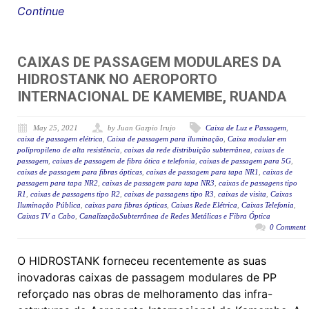
Continue
CAIXAS DE PASSAGEM MODULARES DA
HIDROSTANK NO AEROPORTO
INTERNACIONAL DE KAMEMBE, RUANDA
May 25, 2021
by Juan Gazpio Irujo
Caixa de Luz e Passagem
,
caixa de passagem elétrica
,
Caixa de passagem para iluminação
,
Caixa modular em
polipropileno de alta resistência
,
caixas da rede distribuição subterrânea
,
caixas de
passagem
,
caixas de passagem de fibra ótica e telefonia
,
caixas de passagem para 5G
,
caixas de passagem para fibras ópticas
,
caixas de passagem para tapa NR1
,
caixas de
passagem para tapa NR2
,
caixas de passagem para tapa NR3
,
caixas de passagens tipo
R1
,
caixas de passagens tipo R2
,
caixas de passagens tipo R3
,
caixas de visita
,
Caixas
Iluminação Pública
,
caixas para fibras ópticas
,
Caixas Rede Elétrica
,
Caixas Telefonia
,
Caixas TV a Cabo
,
CanalizaçãoSubterrânea de Redes Metálicas e Fibra Óptica
0 Comment
O HIDROSTANK forneceu recentemente as suas
inovadoras caixas de passagem modulares de PP
reforçado nas obras de melhoramento das infra-