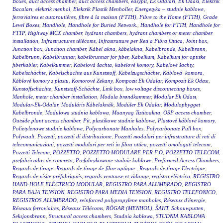
Boxes
,
duct access chamber
,
duct access chambers
,
easypit
,
Ek Odalari
,
Ek Odasi
,
Elektrik
Bacaları
,
elektrik menhol
,
Elektrik Plastik Menholler
,
Energetyka – studnie kablowe
,
ferroviaires et autoroutières
,
fibre à la maison (FTTH)
,
Fibre to the Home (FTTH)
,
Grade
Level Boxes
,
Handhole
,
Handhole for Buried Network.
,
Handhole for FTTH
,
Handhole for
FTTP
,
Highway MCX chamber
,
hydrant chambers
,
hydrant chambers or meter chamber
installation
,
Infrastructures télécoms
,
Infrastrutture per Reti a Fibra Ottica
,
Joint box
,
Junction box
,
Junction chamber
,
Kábel akna
,
kábelakna
,
Kabelbronde
,
Kabelbrønn
,
Kabelbrunn
,
Kabelbrunnar
,
kabelbrunnar för fiber
,
Kabelkum
,
Kabelkum for optiske
fiberkabler
,
Kabelkummer
,
Kabelová šachta
,
kabelové komory
,
Kabelové šachty
,
Kabelschächte
,
Kabelschächte aus Kunststoff
,
Kabelzugschächte
,
Káblová komora
,
Káblové komory z plastu
,
Komorové Zekany
,
Kompozit Ek Odalar
,
Kompozit Ek Odası
,
Kunstoffschächte
,
Kunststoff-Schächte
,
Link box
,
low voltage disconnecting boxes
,
Manhole
,
meter chamber installation
,
Modula brøndkammer
,
Modular Ek Odası
,
Modular-Ek-Odalar
,
Moduláris Kábelaknák
,
Modüler Ek Odalar
,
Modulopbygget
Kabelbronde
,
Modułowa studnia kablowa
,
Muanyag Tiztitoakna
,
OSP access chamber
,
Outside plant access chamber
,
Pit
,
plastikowe studnie kablowe
,
Plastové káblové komory
,
Polietylenowe studnie kablowe
,
Polycarbonate Manholes
,
Polycarbonate Pull box
,
Polyvault
,
Pozzetti
,
pozzetti di distribuzione
,
Pozzetti modulari per infrastrutture di reti di
telecomunicazioni
,
pozzetti modulari per reti in fibra ottica
,
pozzetti omologati telecom
,
Pozzetti Telecom
,
POZZETTO
,
POZZETTO MODULARE PER F.O
,
POZZETTO TELECOM
,
prefabricados de concreto
,
Prefabrykowane studnie kablowe
,
Preformed Access Chambers
,
Regards de tirage
,
Regards de tirage de fibre optique.
,
Regards de tirage Electrique
,
Regards de visite préfabriqués
,
regards ventouse et vidange
,
registro eléctrico
,
REGISTRO
HAND-HOLE ELÉCTRICO MODULAR
,
REGISTRO PARA ALUMBRADO
,
REGISTRO
PARA BAJA TENSION
,
REGISTRO PARA MEDIA TENSION
,
REGISTRO TELEFONICO
,
REGISTROS ALUMBRADO
,
reinforced polypropylene manholes
,
Réseaux d'énergie
,
Réseaux ferroviaires
,
Réseaux Télécoms
,
RÖGAR (MENHOL)
,
ŠAHT
,
Schouwputten
,
Seksjonsbrønn
,
Structural access chambers
,
Studnia kablowa
,
STUDNIA KABLOWA