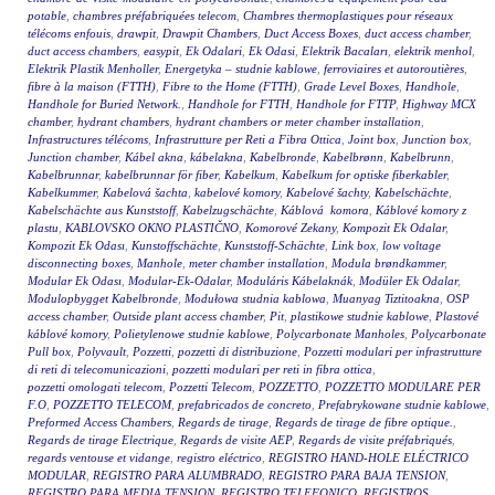
potable
,
chambres préfabriquées telecom
,
Chambres thermoplastiques pour réseaux
télécoms enfouis
,
drawpit
,
Drawpit Chambers
,
Duct Access Boxes
,
duct access chamber
,
duct access chambers
,
easypit
,
Ek Odalari
,
Ek Odasi
,
Elektrik Bacaları
,
elektrik menhol
,
Elektrik Plastik Menholler
,
Energetyka – studnie kablowe
,
ferroviaires et autoroutières
,
fibre à la maison (FTTH)
,
Fibre to the Home (FTTH)
,
Grade Level Boxes
,
Handhole
,
Handhole for Buried Network.
,
Handhole for FTTH
,
Handhole for FTTP
,
Highway MCX
chamber
,
hydrant chambers
,
hydrant chambers or meter chamber installation
,
Infrastructures télécoms
,
Infrastrutture per Reti a Fibra Ottica
,
Joint box
,
Junction box
,
Junction chamber
,
Kábel akna
,
kábelakna
,
Kabelbronde
,
Kabelbrønn
,
Kabelbrunn
,
Kabelbrunnar
,
kabelbrunnar för fiber
,
Kabelkum
,
Kabelkum for optiske fiberkabler
,
Kabelkummer
,
Kabelová šachta
,
kabelové komory
,
Kabelové šachty
,
Kabelschächte
,
Kabelschächte aus Kunststoff
,
Kabelzugschächte
,
Káblová komora
,
Káblové komory z
plastu
,
KABLOVSKO OKNO PLASTIČNO
,
Komorové Zekany
,
Kompozit Ek Odalar
,
Kompozit Ek Odası
,
Kunstoffschächte
,
Kunststoff-Schächte
,
Link box
,
low voltage
disconnecting boxes
,
Manhole
,
meter chamber installation
,
Modula brøndkammer
,
Modular Ek Odası
,
Modular-Ek-Odalar
,
Moduláris Kábelaknák
,
Modüler Ek Odalar
,
Modulopbygget Kabelbronde
,
Modułowa studnia kablowa
,
Muanyag Tiztitoakna
,
OSP
access chamber
,
Outside plant access chamber
,
Pit
,
plastikowe studnie kablowe
,
Plastové
káblové komory
,
Polietylenowe studnie kablowe
,
Polycarbonate Manholes
,
Polycarbonate
Pull box
,
Polyvault
,
Pozzetti
,
pozzetti di distribuzione
,
Pozzetti modulari per infrastrutture
di reti di telecomunicazioni
,
pozzetti modulari per reti in fibra ottica
,
pozzetti omologati telecom
,
Pozzetti Telecom
,
POZZETTO
,
POZZETTO MODULARE PER
F.O
,
POZZETTO TELECOM
,
prefabricados de concreto
,
Prefabrykowane studnie kablowe
,
Preformed Access Chambers
,
Regards de tirage
,
Regards de tirage de fibre optique.
,
Regards de tirage Electrique
,
Regards de visite AEP
,
Regards de visite préfabriqués
,
regards ventouse et vidange
,
registro eléctrico
,
REGISTRO HAND-HOLE ELÉCTRICO
MODULAR
,
REGISTRO PARA ALUMBRADO
,
REGISTRO PARA BAJA TENSION
,
REGISTRO PARA MEDIA TENSION
,
REGISTRO TELEFONICO
,
REGISTROS