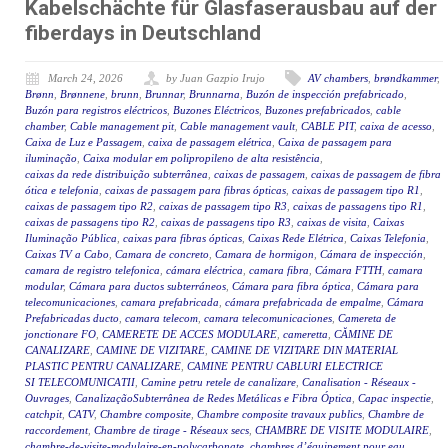
Kabelschächte für Glasfaserausbau auf der
fiberdays in Deutschland
March 24, 2026
by Juan Gazpio Irujo
AV chambers
,
brøndkammer
,
Brønn
,
Brønnene
,
brunn
,
Brunnar
,
Brunnarna
,
Buzón de inspección prefabricado
,
Buzón para registros eléctricos
,
Buzones Eléctricos
,
Buzones prefabricados
,
cable
chamber
,
Cable management pit
,
Cable management vault
,
CABLE PIT
,
caixa de acesso
,
Caixa de Luz e Passagem
,
caixa de passagem elétrica
,
Caixa de passagem para
iluminação
,
Caixa modular em polipropileno de alta resistência
,
caixas da rede distribuição subterrânea
,
caixas de passagem
,
caixas de passagem de fibra
ótica e telefonia
,
caixas de passagem para fibras ópticas
,
caixas de passagem tipo R1
,
caixas de passagem tipo R2
,
caixas de passagem tipo R3
,
caixas de passagens tipo R1
,
caixas de passagens tipo R2
,
caixas de passagens tipo R3
,
caixas de visita
,
Caixas
Iluminação Pública
,
caixas para fibras ópticas
,
Caixas Rede Elétrica
,
Caixas Telefonia
,
Caixas TV a Cabo
,
Camara de concreto
,
Camara de hormigon
,
Cámara de inspección
,
camara de registro telefonica
,
cámara eléctrica
,
camara fibra
,
Cámara FTTH
,
camara
modular
,
Cámara para ductos subterráneos
,
Cámara para fibra óptica
,
Cámara para
telecomunicaciones
,
camara prefabricada
,
cámara prefabricada de empalme
,
Cámara
Prefabricadas ducto
,
camara telecom
,
camara telecomunicaciones
,
Camereta de
jonctionare FO
,
CAMERETE DE ACCES MODULARE
,
cameretta
,
CĂMINE DE
CANALIZARE
,
CAMINE DE VIZITARE
,
CAMINE DE VIZITARE DIN MATERIAL
PLASTIC PENTRU CANALIZARE
,
CAMINE PENTRU CABLURI ELECTRICE
SI TELECOMUNICATII
,
Camine petru retele de canalizare
,
Canalisation - Réseaux -
Ouvrages
,
CanalizaçãoSubterrânea de Redes Metálicas e Fibra Óptica
,
Capac inspectie
,
catchpit
,
CATV
,
Chambre composite
,
Chambre composite travaux publics
,
Chambre de
raccordement
,
Chambre de tirage - Réseaux secs
,
CHAMBRE DE VISITE MODULAIRE
,
chambre-de-visite-modulaire-en-polycarbonate
,
chambres d’équipement pour eau