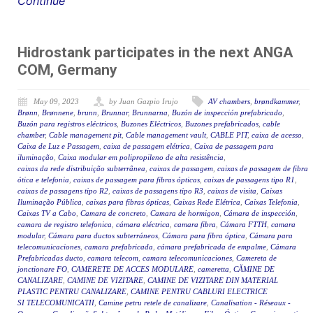
Continue
Hidrostank participates in the next ANGA
COM, Germany
May 09, 2023
by Juan Gazpio Irujo
AV chambers
,
brøndkammer
,
Brønn
,
Brønnene
,
brunn
,
Brunnar
,
Brunnarna
,
Buzón de inspección prefabricado
,
Buzón para registros eléctricos
,
Buzones Eléctricos
,
Buzones prefabricados
,
cable
chamber
,
Cable management pit
,
Cable management vault
,
CABLE PIT
,
caixa de acesso
,
Caixa de Luz e Passagem
,
caixa de passagem elétrica
,
Caixa de passagem para
iluminação
,
Caixa modular em polipropileno de alta resistência
,
caixas da rede distribuição subterrânea
,
caixas de passagem
,
caixas de passagem de fibra
ótica e telefonia
,
caixas de passagem para fibras ópticas
,
caixas de passagens tipo R1
,
caixas de passagens tipo R2
,
caixas de passagens tipo R3
,
caixas de visita
,
Caixas
Iluminação Pública
,
caixas para fibras ópticas
,
Caixas Rede Elétrica
,
Caixas Telefonia
,
Caixas TV a Cabo
,
Camara de concreto
,
Camara de hormigon
,
Cámara de inspección
,
camara de registro telefonica
,
cámara eléctrica
,
camara fibra
,
Cámara FTTH
,
camara
modular
,
Cámara para ductos subterráneos
,
Cámara para fibra óptica
,
Cámara para
telecomunicaciones
,
camara prefabricada
,
cámara prefabricada de empalme
,
Cámara
Prefabricadas ducto
,
camara telecom
,
camara telecomunicaciones
,
Camereta de
jonctionare FO
,
CAMERETE DE ACCES MODULARE
,
cameretta
,
CĂMINE DE
CANALIZARE
,
CAMINE DE VIZITARE
,
CAMINE DE VIZITARE DIN MATERIAL
PLASTIC PENTRU CANALIZARE
,
CAMINE PENTRU CABLURI ELECTRICE
SI TELECOMUNICATII
,
Camine petru retele de canalizare
,
Canalisation - Réseaux -