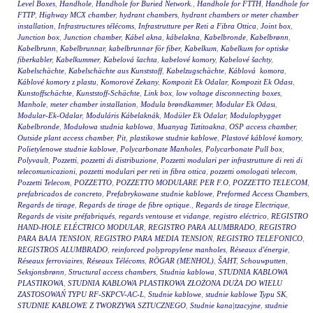
Level Boxes
,
Handhole
,
Handhole for Buried Network.
,
Handhole for FTTH
,
Handhole for
FTTP
,
Highway MCX chamber
,
hydrant chambers
,
hydrant chambers or meter chamber
installation
,
Infrastructures télécoms
,
Infrastrutture per Reti a Fibra Ottica
,
Joint box
,
Junction box
,
Junction chamber
,
Kábel akna
,
kábelakna
,
Kabelbronde
,
Kabelbrønn
,
Kabelbrunn
,
Kabelbrunnar
,
kabelbrunnar för fiber
,
Kabelkum
,
Kabelkum for optiske
fiberkabler
,
Kabelkummer
,
Kabelová šachta
,
kabelové komory
,
Kabelové šachty
,
Kabelschächte
,
Kabelschächte aus Kunststoff
,
Kabelzugschächte
,
Káblová komora
,
Káblové komory z plastu
,
Komorové Zekany
,
Kompozit Ek Odalar
,
Kompozit Ek Odası
,
Kunstoffschächte
,
Kunststoff-Schächte
,
Link box
,
low voltage disconnecting boxes
,
Manhole
,
meter chamber installation
,
Modula brøndkammer
,
Modular Ek Odası
,
Modular-Ek-Odalar
,
Moduláris Kábelaknák
,
Modüler Ek Odalar
,
Modulopbygget
Kabelbronde
,
Modułowa studnia kablowa
,
Muanyag Tiztitoakna
,
OSP access chamber
,
Outside plant access chamber
,
Pit
,
plastikowe studnie kablowe
,
Plastové káblové komory
,
Polietylenowe studnie kablowe
,
Polycarbonate Manholes
,
Polycarbonate Pull box
,
Polyvault
,
Pozzetti
,
pozzetti di distribuzione
,
Pozzetti modulari per infrastrutture di reti di
telecomunicazioni
,
pozzetti modulari per reti in fibra ottica
,
pozzetti omologati telecom
,
Pozzetti Telecom
,
POZZETTO
,
POZZETTO MODULARE PER F.O
,
POZZETTO TELECOM
,
prefabricados de concreto
,
Prefabrykowane studnie kablowe
,
Preformed Access Chambers
,
Regards de tirage
,
Regards de tirage de fibre optique.
,
Regards de tirage Electrique
,
Regards de visite préfabriqués
,
regards ventouse et vidange
,
registro eléctrico
,
REGISTRO
HAND-HOLE ELÉCTRICO MODULAR
,
REGISTRO PARA ALUMBRADO
,
REGISTRO
PARA BAJA TENSION
,
REGISTRO PARA MEDIA TENSION
,
REGISTRO TELEFONICO
,
REGISTROS ALUMBRADO
,
reinforced polypropylene manholes
,
Réseaux d'énergie
,
Réseaux ferroviaires
,
Réseaux Télécoms
,
RÖGAR (MENHOL)
,
ŠAHT
,
Schouwputten
,
Seksjonsbrønn
,
Structural access chambers
,
Studnia kablowa
,
STUDNIA KABLOWA
PLASTIKOWA
,
STUDNIA KABLOWA PLASTIKOWA ZŁOŻONA DUŻA DO WIELU
ZASTOSOWAŃ TYPU RF-SKPCV-AC-L
,
Studnie kablowe
,
studnie kablowe Typu SK
,
STUDNIE KABLOWE Z TWORZYWA SZTUCZNEGO
,
Studnie kana|tzacyjne
,
studnie