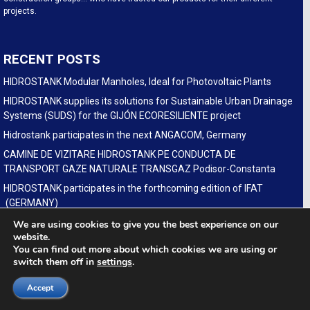
projects.
RECENT POSTS
HIDROSTANK Modular Manholes, Ideal for Photovoltaic Plants
HIDROSTANK supplies its solutions for Sustainable Urban Drainage
Systems (SUDS) for the GIJÓN ECORESILIENTE project
Hidrostank participates in the next ANGACOM, Germany
CAMINE DE VIZITARE HIDROSTANK PE CONDUCTA DE
TRANSPORT GAZE NATURALE TRANSGAZ Podisor-Constanta
HIDROSTANK participates in the forthcoming edition of IFAT
(GERMANY)
(Español) Hidrostank modularen Kabelschächte für
We are using cookies to give you the best experience on our
website.
Glasfaserausbau auf der fiberdays in Deutschland
You can find out more about which cookies we are using or
switch them off in
settings
.
LINKS
Accept
Company