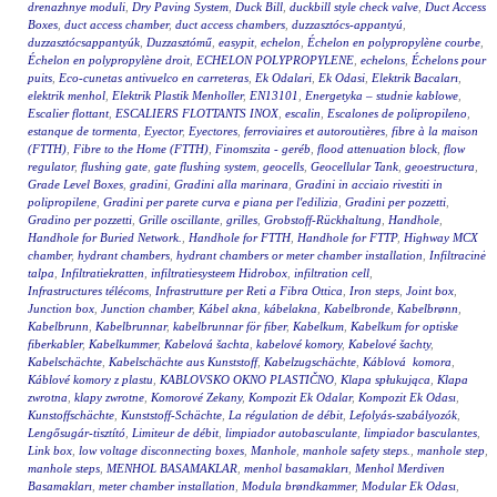
drenazhnye moduli
,
Dry Paving System
,
Duck Bill
,
duckbill style check valve
,
Duct Access
Boxes
,
duct access chamber
,
duct access chambers
,
duzzasztócs-appantyú
,
duzzasztócsappantyúk
,
Duzzasztómű
,
easypit
,
echelon
,
Échelon en polypropylène courbe
,
Échelon en polypropylène droit
,
ECHELON POLYPROPYLENE
,
echelons
,
Échelons pour
puits
,
Eco-cunetas antivuelco en carreteras
,
Ek Odalari
,
Ek Odasi
,
Elektrik Bacaları
,
elektrik menhol
,
Elektrik Plastik Menholler
,
EN13101
,
Energetyka – studnie kablowe
,
Escalier flottant
,
ESCALIERS FLOTTANTS INOX
,
escalin
,
Escalones de polipropileno
,
estanque de tormenta
,
Eyector
,
Eyectores
,
ferroviaires et autoroutières
,
fibre à la maison
(FTTH)
,
Fibre to the Home (FTTH)
,
Finomszita - geréb
,
flood attenuation block
,
flow
regulator
,
flushing gate
,
gate flushing system
,
geocells
,
Geocellular Tank
,
geoestructura
,
Grade Level Boxes
,
gradini
,
Gradini alla marinara
,
Gradini in acciaio rivestiti in
polipropilene
,
Gradini per parete curva e piana per l'edilizia
,
Gradini per pozzetti
,
Gradino per pozzetti
,
Grille oscillante
,
grilles
,
Grobstoff-Rückhaltung
,
Handhole
,
Handhole for Buried Network.
,
Handhole for FTTH
,
Handhole for FTTP
,
Highway MCX
chamber
,
hydrant chambers
,
hydrant chambers or meter chamber installation
,
Infiltracinė
talpa
,
Infiltratiekratten
,
infiltratiesysteem Hidrobox
,
infiltration cell
,
Infrastructures télécoms
,
Infrastrutture per Reti a Fibra Ottica
,
Iron steps
,
Joint box
,
Junction box
,
Junction chamber
,
Kábel akna
,
kábelakna
,
Kabelbronde
,
Kabelbrønn
,
Kabelbrunn
,
Kabelbrunnar
,
kabelbrunnar för fiber
,
Kabelkum
,
Kabelkum for optiske
fiberkabler
,
Kabelkummer
,
Kabelová šachta
,
kabelové komory
,
Kabelové šachty
,
Kabelschächte
,
Kabelschächte aus Kunststoff
,
Kabelzugschächte
,
Káblová komora
,
Káblové komory z plastu
,
KABLOVSKO OKNO PLASTIČNO
,
Klapa spłukująca
,
Klapa
zwrotna
,
klapy zwrotne
,
Komorové Zekany
,
Kompozit Ek Odalar
,
Kompozit Ek Odası
,
Kunstoffschächte
,
Kunststoff-Schächte
,
La régulation de débit
,
Lefolyás-szabályozók
,
Lengősugár-tisztító
,
Limiteur de débit
,
limpiador autobasculante
,
limpiador basculantes
,
Link box
,
low voltage disconnecting boxes
,
Manhole
,
manhole safety steps.
,
manhole step
,
manhole steps
,
MENHOL BASAMAKLAR
,
menhol basamakları
,
Menhol Merdiven
Basamakları
,
meter chamber installation
,
Modula brøndkammer
,
Modular Ek Odası
,