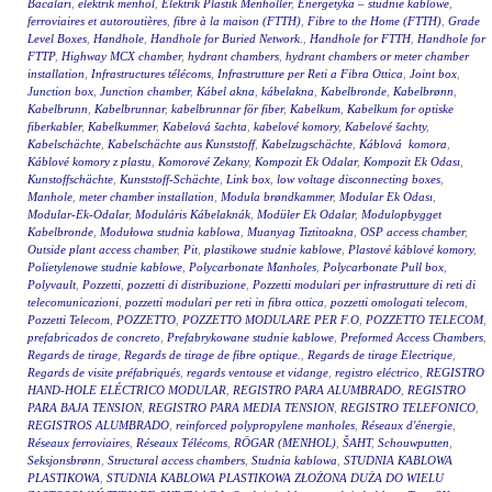
Bacaları
,
elektrik menhol
,
Elektrik Plastik Menholler
,
Energetyka – studnie kablowe
,
ferroviaires et autoroutières
,
fibre à la maison (FTTH)
,
Fibre to the Home (FTTH)
,
Grade
Level Boxes
,
Handhole
,
Handhole for Buried Network.
,
Handhole for FTTH
,
Handhole for
FTTP
,
Highway MCX chamber
,
hydrant chambers
,
hydrant chambers or meter chamber
installation
,
Infrastructures télécoms
,
Infrastrutture per Reti a Fibra Ottica
,
Joint box
,
Junction box
,
Junction chamber
,
Kábel akna
,
kábelakna
,
Kabelbronde
,
Kabelbrønn
,
Kabelbrunn
,
Kabelbrunnar
,
kabelbrunnar för fiber
,
Kabelkum
,
Kabelkum for optiske
fiberkabler
,
Kabelkummer
,
Kabelová šachta
,
kabelové komory
,
Kabelové šachty
,
Kabelschächte
,
Kabelschächte aus Kunststoff
,
Kabelzugschächte
,
Káblová komora
,
Káblové komory z plastu
,
Komorové Zekany
,
Kompozit Ek Odalar
,
Kompozit Ek Odası
,
Kunstoffschächte
,
Kunststoff-Schächte
,
Link box
,
low voltage disconnecting boxes
,
Manhole
,
meter chamber installation
,
Modula brøndkammer
,
Modular Ek Odası
,
Modular-Ek-Odalar
,
Moduláris Kábelaknák
,
Modüler Ek Odalar
,
Modulopbygget
Kabelbronde
,
Modułowa studnia kablowa
,
Muanyag Tiztitoakna
,
OSP access chamber
,
Outside plant access chamber
,
Pit
,
plastikowe studnie kablowe
,
Plastové káblové komory
,
Polietylenowe studnie kablowe
,
Polycarbonate Manholes
,
Polycarbonate Pull box
,
Polyvault
,
Pozzetti
,
pozzetti di distribuzione
,
Pozzetti modulari per infrastrutture di reti di
telecomunicazioni
,
pozzetti modulari per reti in fibra ottica
,
pozzetti omologati telecom
,
Pozzetti Telecom
,
POZZETTO
,
POZZETTO MODULARE PER F.O
,
POZZETTO TELECOM
,
prefabricados de concreto
,
Prefabrykowane studnie kablowe
,
Preformed Access Chambers
,
Regards de tirage
,
Regards de tirage de fibre optique.
,
Regards de tirage Electrique
,
Regards de visite préfabriqués
,
regards ventouse et vidange
,
registro eléctrico
,
REGISTRO
HAND-HOLE ELÉCTRICO MODULAR
,
REGISTRO PARA ALUMBRADO
,
REGISTRO
PARA BAJA TENSION
,
REGISTRO PARA MEDIA TENSION
,
REGISTRO TELEFONICO
,
REGISTROS ALUMBRADO
,
reinforced polypropylene manholes
,
Réseaux d'énergie
,
Réseaux ferroviaires
,
Réseaux Télécoms
,
RÖGAR (MENHOL)
,
ŠAHT
,
Schouwputten
,
Seksjonsbrønn
,
Structural access chambers
,
Studnia kablowa
,
STUDNIA KABLOWA
PLASTIKOWA
,
STUDNIA KABLOWA PLASTIKOWA ZŁOŻONA DUŻA DO WIELU