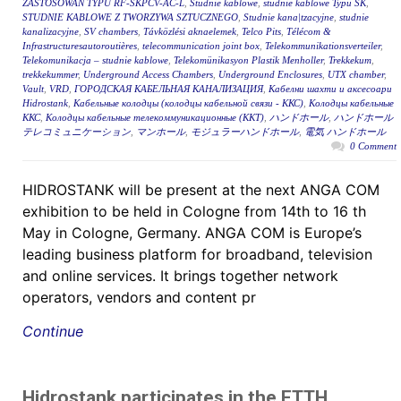
ZASTOSOWAŃ TYPU RF-SKPCV-AC-L
,
Studnie kablowe
,
studnie kablowe Typu SK
,
STUDNIE KABLOWE Z TWORZYWA SZTUCZNEGO
,
Studnie kana|tzacyjne
,
studnie
kanalizacyjne
,
SV chambers
,
Távközlési aknaelemek
,
Telco Pits
,
Télécom &
Infrastructuresautoroutières
,
telecommunication joint box
,
Telekommunikationsverteiler
,
Telekomunikacja – studnie kablowe
,
Telekomünikasyon Plastik Menholler
,
Trekkekum
,
trekkekummer
,
Underground Access Chambers
,
Underground Enclosures
,
UTX chamber
,
Vault
,
VRD
,
ГОРОДСКАЯ КАБЕЛЬНАЯ КАНАЛИЗАЦИЯ
,
Кабелни шахти и аксесоари
Hidrostank
,
Кабельные колодцы (колодцы кабельной связи - ККС)
,
Колодцы кабельные
ККС
,
Колодцы кабельные телекоммуникационные (ККТ)
,
ハンドホール
,
ハンドホール
テレコミュニケーション
,
マンホール
,
モジュラーハンドホール
,
電気 ハンドホール
0 Comment
HIDROSTANK will be present at the next ANGA COM
exhibition to be held in Cologne from 14th to 16 th
May in Cologne, Germany. ANGA COM is Europe’s
leading business platform for broadband, television
and online services. It brings together network
operators, vendors and content pr
Continue
Hidrostank participates in the FTTH