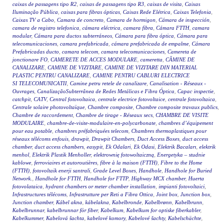
caixas de passagens tipo R2
,
caixas de passagens tipo R3
,
caixas de visita
,
Caixas
Iluminação Pública
,
caixas para fibras ópticas
,
Caixas Rede Elétrica
,
Caixas Telefonia
,
Caixas TV a Cabo
,
Camara de concreto
,
Camara de hormigon
,
Cámara de inspección
,
camara de registro telefonica
,
cámara eléctrica
,
camara fibra
,
Cámara FTTH
,
camara
modular
,
Cámara para ductos subterráneos
,
Cámara para fibra óptica
,
Cámara para
telecomunicaciones
,
camara prefabricada
,
cámara prefabricada de empalme
,
Cámara
Prefabricadas ducto
,
camara telecom
,
camara telecomunicaciones
,
Camereta de
jonctionare FO
,
CAMERETE DE ACCES MODULARE
,
cameretta
,
CĂMINE DE
CANALIZARE
,
CAMINE DE VIZITARE
,
CAMINE DE VIZITARE DIN MATERIAL
PLASTIC PENTRU CANALIZARE
,
CAMINE PENTRU CABLURI ELECTRICE
SI TELECOMUNICATII
,
Camine petru retele de canalizare
,
Canalisation - Réseaux -
Ouvrages
,
CanalizaçãoSubterrânea de Redes Metálicas e Fibra Óptica
,
Capac inspectie
,
catchpit
,
CATV
,
Central fotovoltaica
,
centrale electrice fotovoltaice
,
centrale fotovoltaica
,
Centrale solaire photovoltaïque
,
Chambre composite
,
Chambre composite travaux publics
,
Chambre de raccordement
,
Chambre de tirage - Réseaux secs
,
CHAMBRE DE VISITE
MODULAIRE
,
chambre-de-visite-modulaire-en-polycarbonate
,
chambres d’équipement
pour eau potable
,
chambres préfabriquées telecom
,
Chambres thermoplastiques pour
réseaux télécoms enfouis
,
drawpit
,
Drawpit Chambers
,
Duct Access Boxes
,
duct access
chamber
,
duct access chambers
,
easypit
,
Ek Odalari
,
Ek Odasi
,
Elektrik Bacaları
,
elektrik
menhol
,
Elektrik Plastik Menholler
,
elektrownię fotowoltaiczną
,
Energetyka – studnie
kablowe
,
ferroviaires et autoroutières
,
fibre à la maison (FTTH)
,
Fibre to the Home
(FTTH)
,
fotovoltaik enerji santrali
,
Grade Level Boxes
,
Handhole
,
Handhole for Buried
Network.
,
Handhole for FTTH
,
Handhole for FTTP
,
Highway MCX chamber
,
Huerta
fotovolataica
,
hydrant chambers or meter chamber installation
,
impianti fotovoltaici
,
Infrastructures télécoms
,
Infrastrutture per Reti a Fibra Ottica
,
Joint box
,
Junction box
,
Junction chamber
,
Kábel akna
,
kábelakna
,
Kabelbronde
,
Kabelbrønn
,
Kabelbrunn
,
Kabelbrunnar
,
kabelbrunnar för fiber
,
Kabelkum
,
Kabelkum for optiske fiberkabler
,
Kabelkummer
,
Kabelová šachta
,
kabelové komory
,
Kabelové šachty
,
Kabelschächte
,