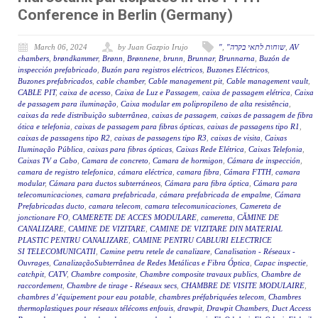
Conference in Berlin (Germany)
March 06, 2024
by Juan Gazpio Irujo
"
,
"שוחות לתאי בקרה
,
AV
chambers
,
brøndkammer
,
Brønn
,
Brønnene
,
brunn
,
Brunnar
,
Brunnarna
,
Buzón de
inspección prefabricado
,
Buzón para registros eléctricos
,
Buzones Eléctricos
,
Buzones prefabricados
,
cable chamber
,
Cable management pit
,
Cable management vault
,
CABLE PIT
,
caixa de acesso
,
Caixa de Luz e Passagem
,
caixa de passagem elétrica
,
Caixa
de passagem para iluminação
,
Caixa modular em polipropileno de alta resistência
,
caixas da rede distribuição subterrânea
,
caixas de passagem
,
caixas de passagem de fibra
ótica e telefonia
,
caixas de passagem para fibras ópticas
,
caixas de passagens tipo R1
,
caixas de passagens tipo R2
,
caixas de passagens tipo R3
,
caixas de visita
,
Caixas
Iluminação Pública
,
caixas para fibras ópticas
,
Caixas Rede Elétrica
,
Caixas Telefonia
,
Caixas TV a Cabo
,
Camara de concreto
,
Camara de hormigon
,
Cámara de inspección
,
camara de registro telefonica
,
cámara eléctrica
,
camara fibra
,
Cámara FTTH
,
camara
modular
,
Cámara para ductos subterráneos
,
Cámara para fibra óptica
,
Cámara para
telecomunicaciones
,
camara prefabricada
,
cámara prefabricada de empalme
,
Cámara
Prefabricadas ducto
,
camara telecom
,
camara telecomunicaciones
,
Camereta de
jonctionare FO
,
CAMERETE DE ACCES MODULARE
,
cameretta
,
CĂMINE DE
CANALIZARE
,
CAMINE DE VIZITARE
,
CAMINE DE VIZITARE DIN MATERIAL
PLASTIC PENTRU CANALIZARE
,
CAMINE PENTRU CABLURI ELECTRICE
SI TELECOMUNICATII
,
Camine petru retele de canalizare
,
Canalisation - Réseaux -
Ouvrages
,
CanalizaçãoSubterrânea de Redes Metálicas e Fibra Óptica
,
Capac inspectie
,
catchpit
,
CATV
,
Chambre composite
,
Chambre composite travaux publics
,
Chambre de
raccordement
,
Chambre de tirage - Réseaux secs
,
CHAMBRE DE VISITE MODULAIRE
,
chambres d’équipement pour eau potable
,
chambres préfabriquées telecom
,
Chambres
thermoplastiques pour réseaux télécoms enfouis
,
drawpit
,
Drawpit Chambers
,
Duct Access