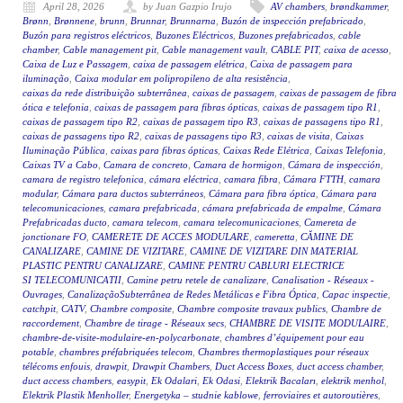
April 28, 2026
by Juan Gazpio Irujo
AV chambers
,
brøndkammer
,
Brønn
,
Brønnene
,
brunn
,
Brunnar
,
Brunnarna
,
Buzón de inspección prefabricado
,
Buzón para registros eléctricos
,
Buzones Eléctricos
,
Buzones prefabricados
,
cable
chamber
,
Cable management pit
,
Cable management vault
,
CABLE PIT
,
caixa de acesso
,
Caixa de Luz e Passagem
,
caixa de passagem elétrica
,
Caixa de passagem para
iluminação
,
Caixa modular em polipropileno de alta resistência
,
caixas da rede distribuição subterrânea
,
caixas de passagem
,
caixas de passagem de fibra
ótica e telefonia
,
caixas de passagem para fibras ópticas
,
caixas de passagem tipo R1
,
caixas de passagem tipo R2
,
caixas de passagem tipo R3
,
caixas de passagens tipo R1
,
caixas de passagens tipo R2
,
caixas de passagens tipo R3
,
caixas de visita
,
Caixas
Iluminação Pública
,
caixas para fibras ópticas
,
Caixas Rede Elétrica
,
Caixas Telefonia
,
Caixas TV a Cabo
,
Camara de concreto
,
Camara de hormigon
,
Cámara de inspección
,
camara de registro telefonica
,
cámara eléctrica
,
camara fibra
,
Cámara FTTH
,
camara
modular
,
Cámara para ductos subterráneos
,
Cámara para fibra óptica
,
Cámara para
telecomunicaciones
,
camara prefabricada
,
cámara prefabricada de empalme
,
Cámara
Prefabricadas ducto
,
camara telecom
,
camara telecomunicaciones
,
Camereta de
jonctionare FO
,
CAMERETE DE ACCES MODULARE
,
cameretta
,
CĂMINE DE
CANALIZARE
,
CAMINE DE VIZITARE
,
CAMINE DE VIZITARE DIN MATERIAL
PLASTIC PENTRU CANALIZARE
,
CAMINE PENTRU CABLURI ELECTRICE
SI TELECOMUNICATII
,
Camine petru retele de canalizare
,
Canalisation - Réseaux -
Ouvrages
,
CanalizaçãoSubterrânea de Redes Metálicas e Fibra Óptica
,
Capac inspectie
,
catchpit
,
CATV
,
Chambre composite
,
Chambre composite travaux publics
,
Chambre de
raccordement
,
Chambre de tirage - Réseaux secs
,
CHAMBRE DE VISITE MODULAIRE
,
chambre-de-visite-modulaire-en-polycarbonate
,
chambres d’équipement pour eau
potable
,
chambres préfabriquées telecom
,
Chambres thermoplastiques pour réseaux
télécoms enfouis
,
drawpit
,
Drawpit Chambers
,
Duct Access Boxes
,
duct access chamber
,
duct access chambers
,
easypit
,
Ek Odalari
,
Ek Odasi
,
Elektrik Bacaları
,
elektrik menhol
,
Elektrik Plastik Menholler
,
Energetyka – studnie kablowe
,
ferroviaires et autoroutières
,