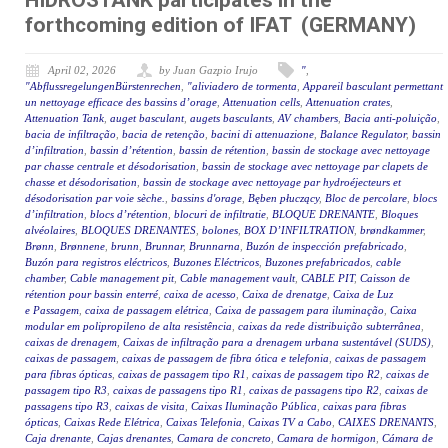
HIDROSTANK participates in the
forthcoming edition of IFAT (GERMANY)
April 02, 2026
by Juan Gazpio Irujo
"
,
"AbflussregelungenBürstenrechen
,
"aliviadero de tormenta
,
Appareil basculant permettant
un nettoyage efficace des bassins d’orage
,
Attenuation cells
,
Attenuation crates
,
Attenuation Tank
,
auget basculant
,
augets basculants
,
AV chambers
,
Bacia anti-poluição
,
bacia de infiltração
,
bacia de retenção
,
bacini di attenuazione
,
Balance Regulator
,
bassin
d’infiltration
,
bassin d’rétention
,
bassin de rétention
,
bassin de stockage avec nettoyage
par chasse centrale et désodorisation
,
bassin de stockage avec nettoyage par clapets de
chasse et désodorisation
,
bassin de stockage avec nettoyage par hydroéjecteurs et
désodorisation par voie sèche.
,
bassins d'orage
,
Bęben płuczący
,
Bloc de percolare
,
blocs
d’infiltration
,
blocs d’rétention
,
blocuri de infiltratie
,
BLOQUE DRENANTE
,
Bloques
alvéolaires
,
BLOQUES DRENANTES
,
bolones
,
BOX D’INFILTRATION
,
brøndkammer
,
Brønn
,
Brønnene
,
brunn
,
Brunnar
,
Brunnarna
,
Buzón de inspección prefabricado
,
Buzón para registros eléctricos
,
Buzones Eléctricos
,
Buzones prefabricados
,
cable
chamber
,
Cable management pit
,
Cable management vault
,
CABLE PIT
,
Caisson de
rétention pour bassin enterré
,
caixa de acesso
,
Caixa de drenatge
,
Caixa de Luz
e Passagem
,
caixa de passagem elétrica
,
Caixa de passagem para iluminação
,
Caixa
modular em polipropileno de alta resistência
,
caixas da rede distribuição subterrânea
,
caixas de drenagem
,
Caixas de infiltração para a drenagem urbana sustentável (SUDS)
,
caixas de passagem
,
caixas de passagem de fibra ótica e telefonia
,
caixas de passagem
para fibras ópticas
,
caixas de passagem tipo R1
,
caixas de passagem tipo R2
,
caixas de
passagem tipo R3
,
caixas de passagens tipo R1
,
caixas de passagens tipo R2
,
caixas de
passagens tipo R3
,
caixas de visita
,
Caixas Iluminação Pública
,
caixas para fibras
ópticas
,
Caixas Rede Elétrica
,
Caixas Telefonia
,
Caixas TV a Cabo
,
CAIXES DRENANTS
,
Caja drenante
,
Cajas drenantes
,
Camara de concreto
,
Camara de hormigon
,
Cámara de