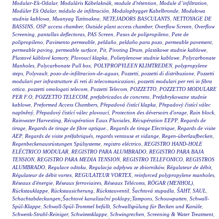
Modular-Ek-Odalar
,
Moduláris Kábelaknák
,
module d'rétention
,
Module d’infiltration
,
Modüler Ek Odalar
,
módulo de infiltración
,
Modulopbygget Kabelbronde
,
Modułowa
studnia kablowa
,
Muanyag Tiztitoakna
,
NETEJADORS BASCULANTS
,
NETTOYAGE DE
BASSINS
,
OSP access chamber
,
Outside plant access chamber
,
Overflow Screen
,
Overflow
Screening
,
pantallas deflectoras
,
PAS Screen
,
Pasos de polipropileno
,
Pate de
polipropileno
,
Pavimento permeable
,
peldaño
,
peldaño para pozo
,
permeable pavement
,
permeable paving
,
permeable surface
,
Pit
,
Pivoting Drum
,
plastikowe studnie kablowe
,
Plastové káblové komory
,
Plovoucí klapka
,
Polietylenowe studnie kablowe
,
Polycarbonate
Manholes
,
Polycarbonate Pull box
,
POLYPROPYLEEN KLIMTREDEN
,
polypropylene
steps
,
Polyvault
,
pozo-de-infiltracion-de-aguas
,
Pozzetti
,
pozzetti di distribuzione
,
Pozzetti
modulari per infrastrutture di reti di telecomunicazioni
,
pozzetti modulari per reti in fibra
ottica
,
pozzetti omologati telecom
,
Pozzetti Telecom
,
POZZETTO
,
POZZETTO MODULARE
PER F.O
,
POZZETTO TELECOM
,
prefabricados de concreto
,
Prefabrykowane studnie
kablowe
,
Preformed Access Chambers
,
Přepadová čistící klapka
,
Přepadový čistící válec
naplněný
,
Přepadový čistící válec plovoucí
,
Protection des déversoirs d'orage
,
Rain block
,
Rainwater Harvesting
,
Récupération Eaux Pluviales
,
Récupération EEPP
,
Regards de
tirage
,
Regards de tirage de fibre optique.
,
Regards de tirage Electrique
,
Regards de visite
AEP
,
Regards de visite préfabriqués
,
regards ventouse et vidange
,
Regen-überlaufbecken
,
Regenbeckenausrüstungen Spülsysteme
,
registro eléctrico
,
REGISTRO HAND-HOLE
ELÉCTRICO MODULAR
,
REGISTRO PARA ALUMBRADO
,
REGISTRO PARA BAJA
TENSION
,
REGISTRO PARA MEDIA TENSION
,
REGISTRO TELEFONICO
,
REGISTROS
ALUMBRADO
,
Regulace odtoku
,
Regulacja odpływu ze zbiorników
,
Régulateur de débit
,
Régulateur de débit vortex
,
REGULATEUR VORTEX
,
reinforced polypropylene manholes
,
Réseaux d'énergie
,
Réseaux ferroviaires
,
Réseaux Télécoms
,
RÖGAR (MENHOL)
,
Rückstauklappe
,
Rückstausicherung
,
Rückstauventil
,
Šachtová stupadla
,
ŠAHT
,
SAUL
,
Schachtabdeckungen;Šachtové kanalizační poklopy;Tampons
,
Schouwputten
,
Schwall-
Spül-Klappe
,
Schwall-Spül-Trommel befüllt
,
Schwallspülung für Becken und Kanäle
,
Schwenk-Strahl-Reiniger
,
Schwimmklappe
,
Schwingrechen
,
Screening & Water Treatment
,