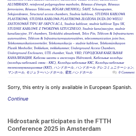
ALUMBRADO
,
reinforced polypropylene manholes
,
Réseaux d'énergie
,
Réseaux
ferroviaires
,
Réseaux Télécoms
,
RÖGAR (MENHOL)
,
ŠAHT
,
Schouwputten
,
Seksjonsbrønn
,
Structural access chambers
,
Studnia kablowa
,
STUDNIA KABLOWA
PLASTIKOWA
,
STUDNIA KABLOWA PLASTIKOWA ZŁOŻONA DUŻA DO WIELU
ZASTOSOWAŃ TYPU RF-SKPCV-AC-L
,
Studnie kablowe
,
studnie kablowe Typu SK
,
STUDNIE KABLOWE Z TWORZYWA SZTUCZNEGO
,
Studnie kana|tzacyjne
,
studnie
kanalizacyjne
,
SV chambers
,
Távközlési aknaelemek
,
Telco Pits
,
Télécom & Infrastructures
autoroutières
,
Télécom & Infrastructuresautoroutières
,
telecommunication joint box
,
Telekommunikationsverteiler
,
Telekomunikacja – studnie kablowe
,
Telekomünikasyon
Plastik Menholler
,
Trekkekum
,
trekkekummer
,
Underground Access Chambers
,
Underground Enclosures
,
UTX chamber
,
Vault
,
VRD
,
ГОРОДСКАЯ КАБЕЛЬНАЯ
КАНАЛИЗАЦИЯ
,
Кабелни шахти и аксесоари Hidrostank
,
Кабельные колодцы
(колодцы кабельной связи - ККС)
,
Колодцы кабельные ККС
,
Колодцы кабельные
телекоммуникационные (ККТ)
,
ハンドホール
,
ハンドホール テレコミュニケーション
,
マンホール
,
モジュラーハンドホール
,
電気 ハンドホール
0 Comment
Sorry, this entry is only available in European Spanish.
Continue
Hidrostank participates in the FTTH
Conference 2025 in Amsterdam