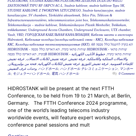
PLASTIKOWA
,
STUDNIA KABLOWA PLASTIKOWA ZŁOŻONA DUŻA DO WIELU
ZASTOSOWAŃ TYPU RF-SKPCV-AC-L
,
Studnie kablowe
,
studnie kablowe Typu SK
,
STUDNIE KABLOWE Z TWORZYWA SZTUCZNEGO
,
Studnie kana|tzacyjne
,
studnie
kanalizacyjne
,
SV chambers
,
Távközlési aknaelemek
,
Telco Pits
,
Télécom &
Infrastructuresautoroutières
,
telecommunication joint box
,
Telekommunikationsverteiler
,
Telekomunikacja – studnie kablowe
,
Telekomünikasyon Plastik Menholler
,
Trekkekum
,
trekkekummer
,
Underground Access Chambers
,
Underground Enclosures
,
UTX chamber
,
Vault
,
VRD
,
ГОРОДСКАЯ КАБЕЛЬНАЯ КАНАЛИЗАЦИЯ
,
Кабелни шахти и аксесоари
Hidrostank
,
Кабельные колодцы (колодцы кабельной связи - ККС)
,
Колодцы кабельные
ККС
,
Колодцы кабельные телекоммуникационные (ККТ)
,
תא בקרה לחשמל כולל מכסה 60
תא הארקה כולל מכסה HIDROSTANK - שוחות מתאי
,
HIDROSTANK - שוחות מתאי בקרה
,
בקרה
خطوط الأنابيب الكهربائية
,
תא הארקה כולל מכסהB HIDROSTANK - שוחות מתאי בקרה
غرفة تفتيش
,
غرفة تفتيش لكابلات الاتصالات
,
غرفة تفتيش
,
والاتصالات السلكية واللاسلكية
,
فتحة من بوليبروبيلان
,
غرفة تفتيش للكابلات الكهربائية
,
غرفة تفتيش للتوزيع
,
للإضاءة العمومية
وحدات غرف التفتيش
,
ハンドホール
,
ハンドホール テレコミュニケーション
,
マンホー
ル
,
モジュラーハンドホール
,
電気 ハンドホール
0 Comment
HIDROSTANK will be present at the next FTTH
Conference, to be held from 19 to 21 March, at Berlin,
Germany. The FTTH Conference 2024 programme,
one of the world’s leading telecoms industry
worldwide events, will feature expert workshops,
conference panel sessions and mult