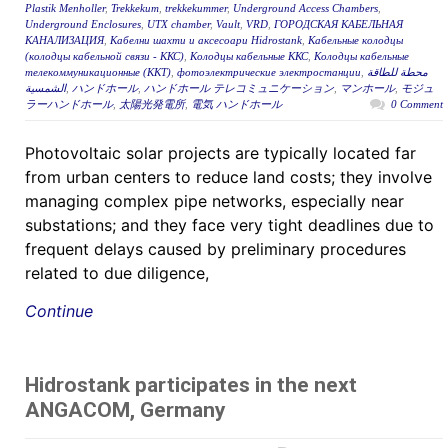
Plastik Menholler
,
Trekkekum
,
trekkekummer
,
Underground Access Chambers
,
Underground Enclosures
,
UTX chamber
,
Vault
,
VRD
,
ГОРОДСКАЯ КАБЕЛЬНАЯ
КАНАЛИЗАЦИЯ
,
Кабелни шахти и аксесоари Hidrostank
,
Кабельные колодцы
(колодцы кабельной связи - ККС)
,
Колодцы кабельные ККС
,
Колодцы кабельные
телекоммуникационные (ККТ)
,
фотоэлектрические электростанции
,
محطة للطاقة
الشمسية
,
ハンドホール
,
ハンドホール テレコミュニケーション
,
マンホール
,
モジュ
ラーハンドホール
,
太陽光発電所
,
電気 ハンドホール
0 Comment
Photovoltaic solar projects are typically located far
from urban centers to reduce land costs; they involve
managing complex pipe networks, especially near
substations; and they face very tight deadlines due to
frequent delays caused by preliminary procedures
related to due diligence,
Continue
Hidrostank participates in the next
ANGACOM, Germany