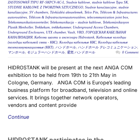
ZASTOSOWAŃ TYPU RF-SKPCV-AC-L
,
Studnie kablowe
,
studnie kablowe Typu SK
,
STUDNIE KABLOWE Z TWORZYWA SZTUCZNEGO
,
Studnie kana|tzacyjne
,
studnie
kanalizacyjne
,
SV chambers
,
Távközlési aknaelemek
,
Telco Pits
,
Télécom & Infrastructures
autoroutières
,
Télécom & Infrastructuresautoroutières
,
telecommunication joint box
,
Telekommunikationsverteiler
,
Telekomunikacja – studnie kablowe
,
Telekomünikasyon
Plastik Menholler
,
Trekkekum
,
trekkekummer
,
Underground Access Chambers
,
Underground Enclosures
,
UTX chamber
,
Vault
,
VRD
,
ГОРОДСКАЯ КАБЕЛЬНАЯ
КАНАЛИЗАЦИЯ
,
Кабелни шахти и аксесоари Hidrostank
,
Кабельные колодцы
(колодцы кабельной связи - ККС)
,
Колодцы кабельные ККС
,
Колодцы кабельные
телекоммуникационные (ККТ)
,
ハンドホール
,
ハンドホール テレコミュニケーション
,
マンホール
,
モジュラーハンドホール
,
電気 ハンドホール
0 Comment
HIDROSTANK will be present at the next ANGA COM
exhibition to be held from 19th to 21th May in
Cologne, Germany. ANGA COM is Europe’s leading
business platform for broadband, television and online
services. It brings together network operators,
vendors and content provide
Continue