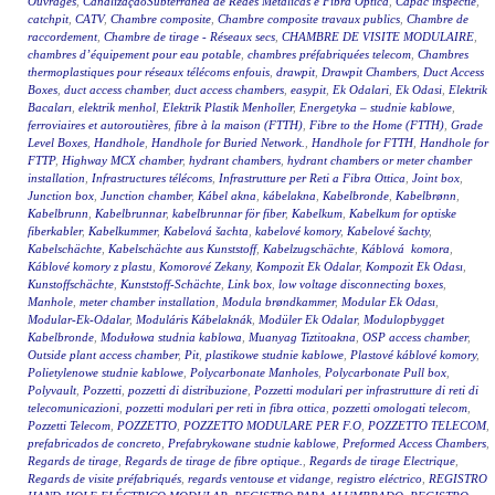
Ouvrages
,
CanalizaçãoSubterrânea de Redes Metálicas e Fibra Óptica
,
Capac inspectie
,
catchpit
,
CATV
,
Chambre composite
,
Chambre composite travaux publics
,
Chambre de
raccordement
,
Chambre de tirage - Réseaux secs
,
CHAMBRE DE VISITE MODULAIRE
,
chambres d’équipement pour eau potable
,
chambres préfabriquées telecom
,
Chambres
thermoplastiques pour réseaux télécoms enfouis
,
drawpit
,
Drawpit Chambers
,
Duct Access
Boxes
,
duct access chamber
,
duct access chambers
,
easypit
,
Ek Odalari
,
Ek Odasi
,
Elektrik
Bacaları
,
elektrik menhol
,
Elektrik Plastik Menholler
,
Energetyka – studnie kablowe
,
ferroviaires et autoroutières
,
fibre à la maison (FTTH)
,
Fibre to the Home (FTTH)
,
Grade
Level Boxes
,
Handhole
,
Handhole for Buried Network.
,
Handhole for FTTH
,
Handhole for
FTTP
,
Highway MCX chamber
,
hydrant chambers
,
hydrant chambers or meter chamber
installation
,
Infrastructures télécoms
,
Infrastrutture per Reti a Fibra Ottica
,
Joint box
,
Junction box
,
Junction chamber
,
Kábel akna
,
kábelakna
,
Kabelbronde
,
Kabelbrønn
,
Kabelbrunn
,
Kabelbrunnar
,
kabelbrunnar för fiber
,
Kabelkum
,
Kabelkum for optiske
fiberkabler
,
Kabelkummer
,
Kabelová šachta
,
kabelové komory
,
Kabelové šachty
,
Kabelschächte
,
Kabelschächte aus Kunststoff
,
Kabelzugschächte
,
Káblová komora
,
Káblové komory z plastu
,
Komorové Zekany
,
Kompozit Ek Odalar
,
Kompozit Ek Odası
,
Kunstoffschächte
,
Kunststoff-Schächte
,
Link box
,
low voltage disconnecting boxes
,
Manhole
,
meter chamber installation
,
Modula brøndkammer
,
Modular Ek Odası
,
Modular-Ek-Odalar
,
Moduláris Kábelaknák
,
Modüler Ek Odalar
,
Modulopbygget
Kabelbronde
,
Modułowa studnia kablowa
,
Muanyag Tiztitoakna
,
OSP access chamber
,
Outside plant access chamber
,
Pit
,
plastikowe studnie kablowe
,
Plastové káblové komory
,
Polietylenowe studnie kablowe
,
Polycarbonate Manholes
,
Polycarbonate Pull box
,
Polyvault
,
Pozzetti
,
pozzetti di distribuzione
,
Pozzetti modulari per infrastrutture di reti di
telecomunicazioni
,
pozzetti modulari per reti in fibra ottica
,
pozzetti omologati telecom
,
Pozzetti Telecom
,
POZZETTO
,
POZZETTO MODULARE PER F.O
,
POZZETTO TELECOM
,
prefabricados de concreto
,
Prefabrykowane studnie kablowe
,
Preformed Access Chambers
,
Regards de tirage
,
Regards de tirage de fibre optique.
,
Regards de tirage Electrique
,
Regards de visite préfabriqués
,
regards ventouse et vidange
,
registro eléctrico
,
REGISTRO