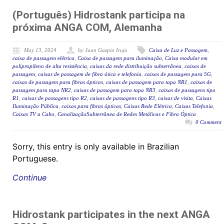
(Português) Hidrostank participa na
próxima ANGA COM, Alemanha
May 13, 2024
by Juan Gazpio Irujo
Caixa de Luz e Passagem
,
caixa de passagem elétrica
,
Caixa de passagem para iluminação
,
Caixa modular em
polipropileno de alta resistência
,
caixas da rede distribuição subterrânea
,
caixas de
passagem
,
caixas de passagem de fibra ótica e telefonia
,
caixas de passagem para 5G
,
caixas de passagem para fibras ópticas
,
caixas de passagem para tapa NR1
,
caixas de
passagem para tapa NR2
,
caixas de passagem para tapa NR3
,
caixas de passagens tipo
R1
,
caixas de passagens tipo R2
,
caixas de passagens tipo R3
,
caixas de visita
,
Caixas
Iluminação Pública
,
caixas para fibras ópticas
,
Caixas Rede Elétrica
,
Caixas Telefonia
,
Caixas TV a Cabo
,
CanalizaçãoSubterrânea de Redes Metálicas e Fibra Óptica
0 Comment
Sorry, this entry is only available in Brazilian
Portuguese.
Continue
Hidrostank participates in the next ANGA