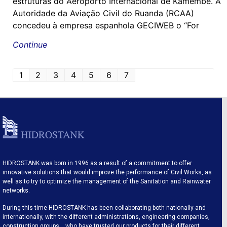
estruturas do Aeroporto Internacional de Kamembe. A
Autoridade da Aviação Civil do Ruanda (RCAA)
concedeu à empresa espanhola GECIWEB o “For
Continue
1
2
3
4
5
6
7
HIDROSTANK was born in 1996 as a result of a commitment to offer
innovative solutions that would improve the performance of Civil Works, as
well as to try to optimize the management of the Sanitation and Rainwater
networks.
During this time HIDROSTANK has been collaborating both nationally and
internationally, with the different administrations, engineering companies,
construction groups… who have trusted our products for their different