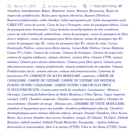
March 17, 2025
by Juan Gazpio Irujo
"
,
"שוחות לתאי בקרה
,
AV
chambers
,
brøndkammer
,
Brønn
,
Brønnene
,
brunn
,
Brunnar
,
Brunnarna
,
Buzón de
inspección prefabricado
,
Buzón para registros eléctricos
,
Buzones Eléctricos
,
Buzones prefabricados
,
cable chamber
,
Cable management pit
,
Cable management vault
,
CABLE PIT
,
caixa de acesso
,
Caixa de Luz e Passagem
,
caixa de passagem elétrica
,
Caixa
de passagem para iluminação
,
Caixa modular em polipropileno de alta resistência
,
caixas da rede distribuição subterrânea
,
caixas de passagem
,
caixas de passagem de fibra
ótica e telefonia
,
caixas de passagem para fibras ópticas
,
caixas de passagens tipo R1
,
caixas de passagens tipo R2
,
caixas de passagens tipo R3
,
caixas de visita
,
Caixas
Iluminação Pública
,
caixas para fibras ópticas
,
Caixas Rede Elétrica
,
Caixas Telefonia
,
Caixas TV a Cabo
,
Camara de concreto
,
Camara de hormigon
,
Cámara de inspección
,
camara de registro telefonica
,
cámara eléctrica
,
camara fibra
,
Cámara FTTH
,
camara
modular
,
Cámara para ductos subterráneos
,
Cámara para fibra óptica
,
Cámara para
telecomunicaciones
,
camara prefabricada
,
cámara prefabricada de empalme
,
Cámara
Prefabricadas ducto
,
camara telecom
,
camara telecomunicaciones
,
Camereta de
jonctionare FO
,
CAMERETE DE ACCES MODULARE
,
cameretta
,
CĂMINE DE
CANALIZARE
,
CAMINE DE VIZITARE
,
CAMINE DE VIZITARE DIN MATERIAL
PLASTIC PENTRU CANALIZARE
,
CAMINE PENTRU CABLURI ELECTRICE
SI TELECOMUNICATII
,
Camine petru retele de canalizare
,
Canalisation - Réseaux -
Ouvrages
,
CanalizaçãoSubterrânea de Redes Metálicas e Fibra Óptica
,
Capac inspectie
,
catchpit
,
CATV
,
Chambre composite
,
Chambre composite travaux publics
,
Chambre de
raccordement
,
Chambre de tirage - Réseaux secs
,
CHAMBRE DE VISITE MODULAIRE
,
chambres d’équipement pour eau potable
,
chambres préfabriquées telecom
,
Chambres
thermoplastiques pour réseaux télécoms enfouis
,
drawpit
,
Drawpit Chambers
,
Duct Access
Boxes
,
duct access chamber
,
duct access chambers
,
easypit
,
Ek Odalari
,
Ek Odasi
,
Elektrik
Bacaları
,
elektrik menhol
,
Elektrik Plastik Menholler
,
Energetyka – studnie kablowe
,
ferroviaires et autoroutières
,
fibre à la maison (FTTH)
,
Fibre to the Home (FTTH)
,
Grade