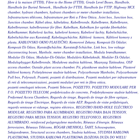
fibre à la maison (FTTH)
,
Fibre to the Home (FTTH)
,
Grade Level Boxes
,
Handhole
,
Handhole for Buried Network.
,
Handhole for FTTH
,
Handhole for FTTP
,
Highway MCX
chamber
,
hydrant chambers
,
hydrant chambers or meter chamber installation
,
Infrastructures télécoms
,
Infrastrutture per Reti a Fibra Ottica
,
Joint box
,
Junction box
,
Junction chamber
,
Kábel akna
,
kábelakna
,
Kabelbronde
,
Kabelbrønn
,
Kabelbrunn
,
Kabelbrunnar
,
kabelbrunnar för fiber
,
Kabelkum
,
Kabelkum for optiske fiberkabler
,
Kabelkummer
,
Kabelová šachta
,
kabelové komory
,
Kabelové šachty
,
Kabelschächte
,
Kabelschächte aus Kunststoff
,
Kabelzugschächte
,
Káblová komora
,
Káblové komory z
plastu
,
KABLOVSKO OKNO PLASTIČNO
,
Komorové Zekany
,
Kompozit Ek Odalar
,
Kompozit Ek Odası
,
Kunstoffschächte
,
Kunststoff-Schächte
,
Link box
,
low voltage
disconnecting boxes
,
Manhole
,
meter chamber installation
,
Modula brøndkammer
,
Modular Ek Odası
,
Modular-Ek-Odalar
,
Moduláris Kábelaknák
,
Modüler Ek Odalar
,
Modulopbygget Kabelbronde
,
Modułowa studnia kablowa
,
Muanyag Tiztitoakna
,
OSP
access chamber
,
Outside plant access chamber
,
Pit
,
plastikowe studnie kablowe
,
Plastové
káblové komory
,
Polietylenowe studnie kablowe
,
Polycarbonate Manholes
,
Polycarbonate
Pull box
,
Polyvault
,
Pozzetti
,
pozzetti di distribuzione
,
Pozzetti modulari per infrastrutture
di reti di telecomunicazioni
,
pozzetti modulari per reti in fibra ottica
,
pozzetti omologati telecom
,
Pozzetti Telecom
,
POZZETTO
,
POZZETTO MODULARE PER
F.O
,
POZZETTO TELECOM
,
prefabricados de concreto
,
Prefabrykowane studnie kablowe
,
Preformed Access Chambers
,
Regards de tirage
,
Regards de tirage de fibre optique.
,
Regards de tirage Electrique
,
Regards de visite AEP
,
Regards de visite préfabriqués
,
regards ventouse et vidange
,
registro eléctrico
,
REGISTRO HAND-HOLE ELÉCTRICO
MODULAR
,
REGISTRO PARA ALUMBRADO
,
REGISTRO PARA BAJA TENSION
,
REGISTRO PARA MEDIA TENSION
,
REGISTRO TELEFONICO
,
REGISTROS
ALUMBRADO
,
reinforced polypropylene manholes
,
Réseaux d'énergie
,
Réseaux
ferroviaires
,
Réseaux Télécoms
,
RÖGAR (MENHOL)
,
ŠAHT
,
Schouwputten
,
Seksjonsbrønn
,
Structural access chambers
,
Studnia kablowa
,
STUDNIA KABLOWA
PLASTIKOWA
,
STUDNIA KABLOWA PLASTIKOWA ZŁOŻONA DUŻA DO WIELU