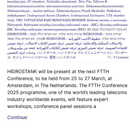
kanalizacyjne
,
SV chambers
,
Távközlési aknaelemek
,
Telco Pits
,
Télécom &
Infrastructuresautoroutières
,
telecommunication joint box
,
Telekommunikationsverteiler
,
Telekomunikacja – studnie kablowe
,
Telekomünikasyon Plastik Menholler
,
Trekkekum
,
trekkekummer
,
Underground Access Chambers
,
Underground Enclosures
,
UTX chamber
,
Vault
,
VRD
,
ГОРОДСКАЯ КАБЕЛЬНАЯ КАНАЛИЗАЦИЯ
,
Кабелни шахти и аксесоари
Hidrostank
,
Кабельные колодцы (колодцы кабельной связи - ККС)
,
Колодцы кабельные
ККС
,
Колодцы кабельные телекоммуникационные (ККТ)
,
תא בקרה לחשמל כולל מכסה 60
תא הארקה כולל מכסה HIDROSTANK - שוחות מתאי
,
HIDROSTANK - שוחות מתאי בקרה
,
בקרה
خطوط الأنابيب الكهربائية
,
תא הארקה כולל מכסהB HIDROSTANK - שוחות מתאי בקרה
غرفة تفتيش
,
غرفة تفتيش لكابلات الاتصالات
,
غرفة تفتيش
,
والاتصالات السلكية واللاسلكية
,
فتحة من بوليبروبيلان
,
غرفة تفتيش للكابلات الكهربائية
,
غرفة تفتيش للتوزيع
,
للإضاءة العمومية
وحدات غرف التفتيش
,
ハンドホール
,
ハンドホール テレコミュニケーション
,
マンホー
ル
,
モジュラーハンドホール
,
電気 ハンドホール
0 Comment
HIDROSTANK will be present at the next FTTH
Conference, to be held from 25 to 27 March, at
Amsterdam, in The Netherlands. The FTTH Conference
2025 programme, one of the world’s leading telecoms
industry worldwide events, will feature expert
workshops, conference panel sessions a
Continue