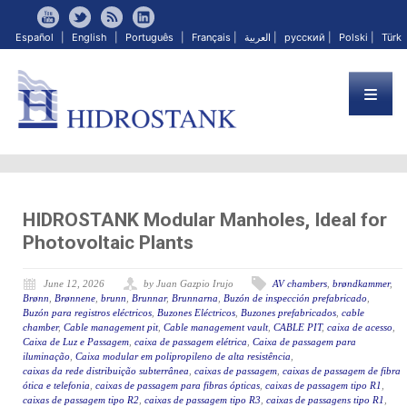
Español
|
English
|
Português
|
Français
|
العربية
|
русский
|
Polski
|
Türk
HIDROSTANK Modular Manholes, Ideal for
Photovoltaic Plants
June 12, 2026
by Juan Gazpio Irujo
AV chambers
,
brøndkammer
,
Brønn
,
Brønnene
,
brunn
,
Brunnar
,
Brunnarna
,
Buzón de inspección prefabricado
,
Buzón para registros eléctricos
,
Buzones Eléctricos
,
Buzones prefabricados
,
cable
chamber
,
Cable management pit
,
Cable management vault
,
CABLE PIT
,
caixa de acesso
,
Caixa de Luz e Passagem
,
caixa de passagem elétrica
,
Caixa de passagem para
iluminação
,
Caixa modular em polipropileno de alta resistência
,
caixas da rede distribuição subterrânea
,
caixas de passagem
,
caixas de passagem de fibra
ótica e telefonia
,
caixas de passagem para fibras ópticas
,
caixas de passagem tipo R1
,
caixas de passagem tipo R2
,
caixas de passagem tipo R3
,
caixas de passagens tipo R1
,