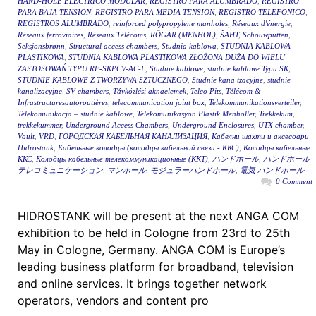
HAND-HOLE ELÉCTRICO MODULAR
,
REGISTRO PARA ALUMBRADO
,
REGISTRO
PARA BAJA TENSION
,
REGISTRO PARA MEDIA TENSION
,
REGISTRO TELEFONICO
,
REGISTROS ALUMBRADO
,
reinforced polypropylene manholes
,
Réseaux d'énergie
,
Réseaux ferroviaires
,
Réseaux Télécoms
,
RÖGAR (MENHOL)
,
ŠAHT
,
Schouwputten
,
Seksjonsbrønn
,
Structural access chambers
,
Studnia kablowa
,
STUDNIA KABLOWA
PLASTIKOWA
,
STUDNIA KABLOWA PLASTIKOWA ZŁOŻONA DUŻA DO WIELU
ZASTOSOWAŃ TYPU RF-SKPCV-AC-L
,
Studnie kablowe
,
studnie kablowe Typu SK
,
STUDNIE KABLOWE Z TWORZYWA SZTUCZNEGO
,
Studnie kana|tzacyjne
,
studnie
kanalizacyjne
,
SV chambers
,
Távközlési aknaelemek
,
Telco Pits
,
Télécom &
Infrastructuresautoroutières
,
telecommunication joint box
,
Telekommunikationsverteiler
,
Telekomunikacja – studnie kablowe
,
Telekomünikasyon Plastik Menholler
,
Trekkekum
,
trekkekummer
,
Underground Access Chambers
,
Underground Enclosures
,
UTX chamber
,
Vault
,
VRD
,
ГОРОДСКАЯ КАБЕЛЬНАЯ КАНАЛИЗАЦИЯ
,
Кабелни шахти и аксесоари
Hidrostank
,
Кабельные колодцы (колодцы кабельной связи - ККС)
,
Колодцы кабельные
ККС
,
Колодцы кабельные телекоммуникационные (ККТ)
,
ハンドホール
,
ハンドホール
テレコミュニケーション
,
マンホール
,
モジュラーハンドホール
,
電気 ハンドホール
0 Comment
HIDROSTANK will be present at the next ANGA COM
exhibition to be held in Cologne from 23rd to 25th
May in Cologne, Germany. ANGA COM is Europe’s
leading business platform for broadband, television
and online services. It brings together network
operators, vendors and content pro