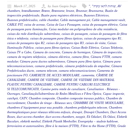
March 17, 2025
by Juan Gazpio Irujo
"
,
"שוחות לתאי בקרה
,
AV
chambers
,
brøndkammer
,
Brønn
,
Brønnene
,
brunn
,
Brunnar
,
Brunnarna
,
Buzón de
inspección prefabricado
,
Buzón para registros eléctricos
,
Buzones Eléctricos
,
Buzones prefabricados
,
cable chamber
,
Cable management pit
,
Cable management vault
,
CABLE PIT
,
caixa de acesso
,
Caixa de Luz e Passagem
,
caixa de passagem elétrica
,
Caixa
de passagem para iluminação
,
Caixa modular em polipropileno de alta resistência
,
caixas da rede distribuição subterrânea
,
caixas de passagem
,
caixas de passagem de fibra
ótica e telefonia
,
caixas de passagem para fibras ópticas
,
caixas de passagens tipo R1
,
caixas de passagens tipo R2
,
caixas de passagens tipo R3
,
caixas de visita
,
Caixas
Iluminação Pública
,
caixas para fibras ópticas
,
Caixas Rede Elétrica
,
Caixas Telefonia
,
Caixas TV a Cabo
,
Camara de concreto
,
Camara de hormigon
,
Cámara de inspección
,
camara de registro telefonica
,
cámara eléctrica
,
camara fibra
,
Cámara FTTH
,
camara
modular
,
Cámara para ductos subterráneos
,
Cámara para fibra óptica
,
Cámara para
telecomunicaciones
,
camara prefabricada
,
cámara prefabricada de empalme
,
Cámara
Prefabricadas ducto
,
camara telecom
,
camara telecomunicaciones
,
Camereta de
jonctionare FO
,
CAMERETE DE ACCES MODULARE
,
cameretta
,
CĂMINE DE
CANALIZARE
,
CAMINE DE VIZITARE
,
CAMINE DE VIZITARE DIN MATERIAL
PLASTIC PENTRU CANALIZARE
,
CAMINE PENTRU CABLURI ELECTRICE
SI TELECOMUNICATII
,
Camine petru retele de canalizare
,
Canalisation - Réseaux -
Ouvrages
,
CanalizaçãoSubterrânea de Redes Metálicas e Fibra Óptica
,
Capac inspectie
,
catchpit
,
CATV
,
Chambre composite
,
Chambre composite travaux publics
,
Chambre de
raccordement
,
Chambre de tirage - Réseaux secs
,
CHAMBRE DE VISITE MODULAIRE
,
chambres d’équipement pour eau potable
,
chambres préfabriquées telecom
,
Chambres
thermoplastiques pour réseaux télécoms enfouis
,
drawpit
,
Drawpit Chambers
,
Duct Access
Boxes
,
duct access chamber
,
duct access chambers
,
easypit
,
Ek Odalari
,
Ek Odasi
,
Elektrik
Bacaları
,
elektrik menhol
,
Elektrik Plastik Menholler
,
Energetyka – studnie kablowe
,
ferroviaires et autoroutières
,
fibre à la maison (FTTH)
,
Fibre to the Home (FTTH)
,
Grade