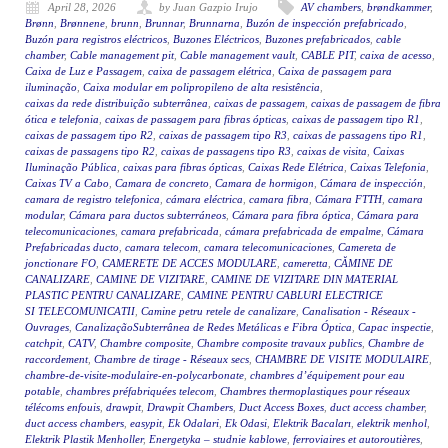
April 28, 2026
by Juan Gazpio Irujo
AV chambers
,
brøndkammer
,
Brønn
,
Brønnene
,
brunn
,
Brunnar
,
Brunnarna
,
Buzón de inspección prefabricado
,
Buzón para registros eléctricos
,
Buzones Eléctricos
,
Buzones prefabricados
,
cable
chamber
,
Cable management pit
,
Cable management vault
,
CABLE PIT
,
caixa de acesso
,
Caixa de Luz e Passagem
,
caixa de passagem elétrica
,
Caixa de passagem para
iluminação
,
Caixa modular em polipropileno de alta resistência
,
caixas da rede distribuição subterrânea
,
caixas de passagem
,
caixas de passagem de fibra
ótica e telefonia
,
caixas de passagem para fibras ópticas
,
caixas de passagem tipo R1
,
caixas de passagem tipo R2
,
caixas de passagem tipo R3
,
caixas de passagens tipo R1
,
caixas de passagens tipo R2
,
caixas de passagens tipo R3
,
caixas de visita
,
Caixas
Iluminação Pública
,
caixas para fibras ópticas
,
Caixas Rede Elétrica
,
Caixas Telefonia
,
Caixas TV a Cabo
,
Camara de concreto
,
Camara de hormigon
,
Cámara de inspección
,
camara de registro telefonica
,
cámara eléctrica
,
camara fibra
,
Cámara FTTH
,
camara
modular
,
Cámara para ductos subterráneos
,
Cámara para fibra óptica
,
Cámara para
telecomunicaciones
,
camara prefabricada
,
cámara prefabricada de empalme
,
Cámara
Prefabricadas ducto
,
camara telecom
,
camara telecomunicaciones
,
Camereta de
jonctionare FO
,
CAMERETE DE ACCES MODULARE
,
cameretta
,
CĂMINE DE
CANALIZARE
,
CAMINE DE VIZITARE
,
CAMINE DE VIZITARE DIN MATERIAL
PLASTIC PENTRU CANALIZARE
,
CAMINE PENTRU CABLURI ELECTRICE
SI TELECOMUNICATII
,
Camine petru retele de canalizare
,
Canalisation - Réseaux -
Ouvrages
,
CanalizaçãoSubterrânea de Redes Metálicas e Fibra Óptica
,
Capac inspectie
,
catchpit
,
CATV
,
Chambre composite
,
Chambre composite travaux publics
,
Chambre de
raccordement
,
Chambre de tirage - Réseaux secs
,
CHAMBRE DE VISITE MODULAIRE
,
chambre-de-visite-modulaire-en-polycarbonate
,
chambres d’équipement pour eau
potable
,
chambres préfabriquées telecom
,
Chambres thermoplastiques pour réseaux
télécoms enfouis
,
drawpit
,
Drawpit Chambers
,
Duct Access Boxes
,
duct access chamber
,
duct access chambers
,
easypit
,
Ek Odalari
,
Ek Odasi
,
Elektrik Bacaları
,
elektrik menhol
,
Elektrik Plastik Menholler
,
Energetyka – studnie kablowe
,
ferroviaires et autoroutières
,