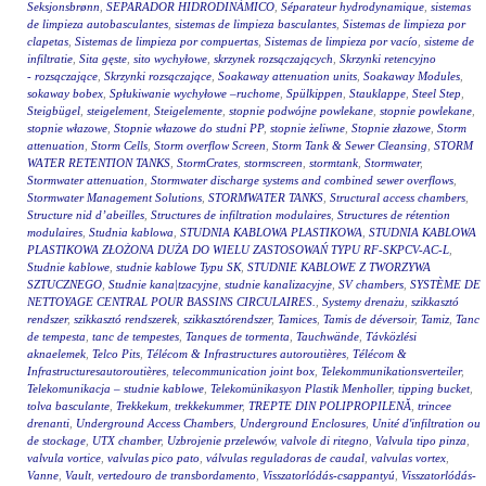
Seksjonsbrønn
,
SEPARADOR HIDRODINÁMICO
,
Séparateur hydrodynamique
,
sistemas
de limpieza autobasculantes
,
sistemas de limpieza basculantes
,
Sistemas de limpieza por
clapetas
,
Sistemas de limpieza por compuertas
,
Sistemas de limpieza por vacío
,
sisteme de
infiltratie
,
Sita gęste
,
sito wychyłowe
,
skrzynek rozsączających
,
Skrzynki retencyjno
- rozsączające
,
Skrzynki rozsączające
,
Soakaway attenuation units
,
Soakaway Modules
,
sokaway bobex
,
Spłukiwanie wychyłowe –ruchome
,
Spülkippen
,
Stauklappe
,
Steel Step
,
Steigbügel
,
steigelement
,
Steigelemente
,
stopnie podwójne powlekane
,
stopnie powlekane
,
stopnie włazowe
,
Stopnie włazowe do studni PP
,
stopnie żeliwne
,
Stopnie złazowe
,
Storm
attenuation
,
Storm Cells
,
Storm overflow Screen
,
Storm Tank & Sewer Cleansing
,
STORM
WATER RETENTION TANKS
,
StormCrates
,
stormscreen
,
stormtank
,
Stormwater
,
Stormwater attenuation
,
Stormwater discharge systems and combined sewer overflows
,
Stormwater Management Solutions
,
STORMWATER TANKS
,
Structural access chambers
,
Structure nid d’abeilles
,
Structures de infiltration modulaires
,
Structures de rétention
modulaires
,
Studnia kablowa
,
STUDNIA KABLOWA PLASTIKOWA
,
STUDNIA KABLOWA
PLASTIKOWA ZŁOŻONA DUŻA DO WIELU ZASTOSOWAŃ TYPU RF-SKPCV-AC-L
,
Studnie kablowe
,
studnie kablowe Typu SK
,
STUDNIE KABLOWE Z TWORZYWA
SZTUCZNEGO
,
Studnie kana|tzacyjne
,
studnie kanalizacyjne
,
SV chambers
,
SYSTÈME DE
NETTOYAGE CENTRAL POUR BASSINS CIRCULAIRES.
,
Systemy drenażu
,
szikkasztó
rendszer
,
szikkasztó rendszerek
,
szikkasztórendszer
,
Tamices
,
Tamis de déversoir
,
Tamiz
,
Tanc
de tempesta
,
tanc de tempestes
,
Tanques de tormenta
,
Tauchwände
,
Távközlési
aknaelemek
,
Telco Pits
,
Télécom & Infrastructures autoroutières
,
Télécom &
Infrastructuresautoroutières
,
telecommunication joint box
,
Telekommunikationsverteiler
,
Telekomunikacja – studnie kablowe
,
Telekomünikasyon Plastik Menholler
,
tipping bucket
,
tolva basculante
,
Trekkekum
,
trekkekummer
,
TREPTE DIN POLIPROPILENĂ
,
trincee
drenanti
,
Underground Access Chambers
,
Underground Enclosures
,
Unité d'infiltration ou
de stockage
,
UTX chamber
,
Uzbrojenie przelewów
,
valvole di ritegno
,
Valvula tipo pinza
,
valvula vortice
,
valvulas pico pato
,
válvulas reguladoras de caudal
,
valvulas vortex
,
Vanne
,
Vault
,
vertedouro de transbordamento
,
Visszatorlódás-csappantyú
,
Visszatorlódás-