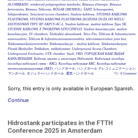
ALUMBRADO
,
reinforced polypropylene manholes
,
Réseaux d'énergie
,
Réseaux
ferroviaires
,
Réseaux Télécoms
,
RÖGAR (MENHOL)
,
ŠAHT
,
Schouwputten
,
Seksjonsbrønn
,
Structural access chambers
,
Studnia kablowa
,
STUDNIA KABLOWA
PLASTIKOWA
,
STUDNIA KABLOWA PLASTIKOWA ZŁOŻONA DUŻA DO WIELU
ZASTOSOWAŃ TYPU RF-SKPCV-AC-L
,
Studnie kablowe
,
studnie kablowe Typu SK
,
STUDNIE KABLOWE Z TWORZYWA SZTUCZNEGO
,
Studnie kana|tzacyjne
,
studnie
kanalizacyjne
,
SV chambers
,
Távközlési aknaelemek
,
Telco Pits
,
Télécom & Infrastructures
autoroutières
,
Télécom & Infrastructuresautoroutières
,
telecommunication joint box
,
Telekommunikationsverteiler
,
Telekomunikacja – studnie kablowe
,
Telekomünikasyon
Plastik Menholler
,
Trekkekum
,
trekkekummer
,
Underground Access Chambers
,
Underground Enclosures
,
UTX chamber
,
Vault
,
VRD
,
ГОРОДСКАЯ КАБЕЛЬНАЯ
КАНАЛИЗАЦИЯ
,
Кабелни шахти и аксесоари Hidrostank
,
Кабельные колодцы
(колодцы кабельной связи - ККС)
,
Колодцы кабельные ККС
,
Колодцы кабельные
телекоммуникационные (ККТ)
,
ハンドホール
,
ハンドホール テレコミュニケーション
,
マンホール
,
モジュラーハンドホール
,
電気 ハンドホール
0 Comment
Sorry, this entry is only available in European Spanish.
Continue
Hidrostank participates in the FTTH
Conference 2025 in Amsterdam