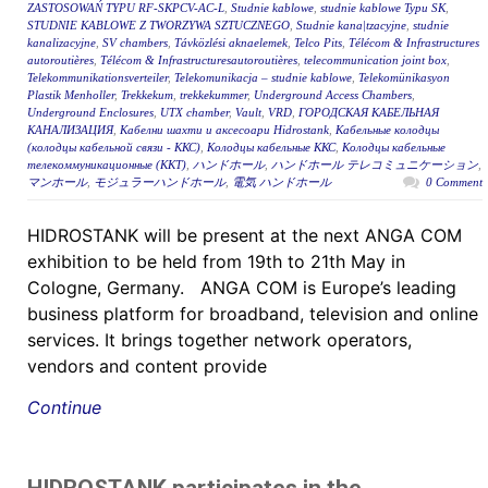
ZASTOSOWAŃ TYPU RF-SKPCV-AC-L
,
Studnie kablowe
,
studnie kablowe Typu SK
,
STUDNIE KABLOWE Z TWORZYWA SZTUCZNEGO
,
Studnie kana|tzacyjne
,
studnie
kanalizacyjne
,
SV chambers
,
Távközlési aknaelemek
,
Telco Pits
,
Télécom & Infrastructures
autoroutières
,
Télécom & Infrastructuresautoroutières
,
telecommunication joint box
,
Telekommunikationsverteiler
,
Telekomunikacja – studnie kablowe
,
Telekomünikasyon
Plastik Menholler
,
Trekkekum
,
trekkekummer
,
Underground Access Chambers
,
Underground Enclosures
,
UTX chamber
,
Vault
,
VRD
,
ГОРОДСКАЯ КАБЕЛЬНАЯ
КАНАЛИЗАЦИЯ
,
Кабелни шахти и аксесоари Hidrostank
,
Кабельные колодцы
(колодцы кабельной связи - ККС)
,
Колодцы кабельные ККС
,
Колодцы кабельные
телекоммуникационные (ККТ)
,
ハンドホール
,
ハンドホール テレコミュニケーション
,
マンホール
,
モジュラーハンドホール
,
電気 ハンドホール
0 Comment
HIDROSTANK will be present at the next ANGA COM
exhibition to be held from 19th to 21th May in
Cologne, Germany. ANGA COM is Europe’s leading
business platform for broadband, television and online
services. It brings together network operators,
vendors and content provide
Continue