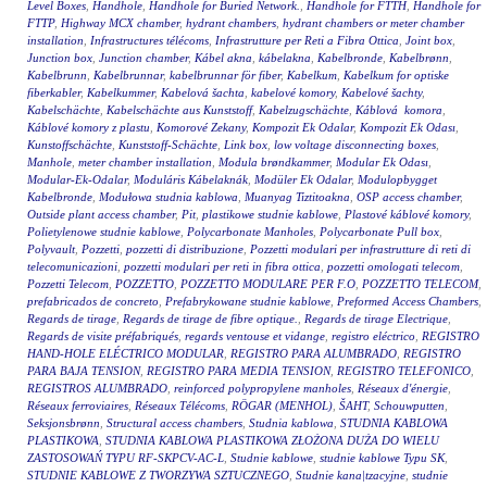
Level Boxes
,
Handhole
,
Handhole for Buried Network.
,
Handhole for FTTH
,
Handhole for
FTTP
,
Highway MCX chamber
,
hydrant chambers
,
hydrant chambers or meter chamber
installation
,
Infrastructures télécoms
,
Infrastrutture per Reti a Fibra Ottica
,
Joint box
,
Junction box
,
Junction chamber
,
Kábel akna
,
kábelakna
,
Kabelbronde
,
Kabelbrønn
,
Kabelbrunn
,
Kabelbrunnar
,
kabelbrunnar för fiber
,
Kabelkum
,
Kabelkum for optiske
fiberkabler
,
Kabelkummer
,
Kabelová šachta
,
kabelové komory
,
Kabelové šachty
,
Kabelschächte
,
Kabelschächte aus Kunststoff
,
Kabelzugschächte
,
Káblová komora
,
Káblové komory z plastu
,
Komorové Zekany
,
Kompozit Ek Odalar
,
Kompozit Ek Odası
,
Kunstoffschächte
,
Kunststoff-Schächte
,
Link box
,
low voltage disconnecting boxes
,
Manhole
,
meter chamber installation
,
Modula brøndkammer
,
Modular Ek Odası
,
Modular-Ek-Odalar
,
Moduláris Kábelaknák
,
Modüler Ek Odalar
,
Modulopbygget
Kabelbronde
,
Modułowa studnia kablowa
,
Muanyag Tiztitoakna
,
OSP access chamber
,
Outside plant access chamber
,
Pit
,
plastikowe studnie kablowe
,
Plastové káblové komory
,
Polietylenowe studnie kablowe
,
Polycarbonate Manholes
,
Polycarbonate Pull box
,
Polyvault
,
Pozzetti
,
pozzetti di distribuzione
,
Pozzetti modulari per infrastrutture di reti di
telecomunicazioni
,
pozzetti modulari per reti in fibra ottica
,
pozzetti omologati telecom
,
Pozzetti Telecom
,
POZZETTO
,
POZZETTO MODULARE PER F.O
,
POZZETTO TELECOM
,
prefabricados de concreto
,
Prefabrykowane studnie kablowe
,
Preformed Access Chambers
,
Regards de tirage
,
Regards de tirage de fibre optique.
,
Regards de tirage Electrique
,
Regards de visite préfabriqués
,
regards ventouse et vidange
,
registro eléctrico
,
REGISTRO
HAND-HOLE ELÉCTRICO MODULAR
,
REGISTRO PARA ALUMBRADO
,
REGISTRO
PARA BAJA TENSION
,
REGISTRO PARA MEDIA TENSION
,
REGISTRO TELEFONICO
,
REGISTROS ALUMBRADO
,
reinforced polypropylene manholes
,
Réseaux d'énergie
,
Réseaux ferroviaires
,
Réseaux Télécoms
,
RÖGAR (MENHOL)
,
ŠAHT
,
Schouwputten
,
Seksjonsbrønn
,
Structural access chambers
,
Studnia kablowa
,
STUDNIA KABLOWA
PLASTIKOWA
,
STUDNIA KABLOWA PLASTIKOWA ZŁOŻONA DUŻA DO WIELU
ZASTOSOWAŃ TYPU RF-SKPCV-AC-L
,
Studnie kablowe
,
studnie kablowe Typu SK
,
STUDNIE KABLOWE Z TWORZYWA SZTUCZNEGO
,
Studnie kana|tzacyjne
,
studnie