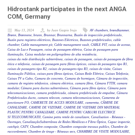
Hidrostank participates in the next ANGA
COM, Germany
May 13, 2024
by Juan Gazpio Irujo
AV chambers
,
brøndkammer
,
Brønn
,
Brønnene
,
brunn
,
Brunnar
,
Brunnarna
,
Buzón de inspección prefabricado
,
Buzón para registros eléctricos
,
Buzones Eléctricos
,
Buzones prefabricados
,
cable
chamber
,
Cable management pit
,
Cable management vault
,
CABLE PIT
,
caixa de acesso
,
Caixa de Luz e Passagem
,
caixa de passagem elétrica
,
Caixa de passagem para
iluminação
,
Caixa modular em polipropileno de alta resistência
,
caixas da rede distribuição subterrânea
,
caixas de passagem
,
caixas de passagem de fibra
ótica e telefonia
,
caixas de passagem para fibras ópticas
,
caixas de passagens tipo R1
,
caixas de passagens tipo R2
,
caixas de passagens tipo R3
,
caixas de visita
,
Caixas
Iluminação Pública
,
caixas para fibras ópticas
,
Caixas Rede Elétrica
,
Caixas Telefonia
,
Caixas TV a Cabo
,
Camara de concreto
,
Camara de hormigon
,
Cámara de inspección
,
camara de registro telefonica
,
cámara eléctrica
,
camara fibra
,
Cámara FTTH
,
camara
modular
,
Cámara para ductos subterráneos
,
Cámara para fibra óptica
,
Cámara para
telecomunicaciones
,
camara prefabricada
,
cámara prefabricada de empalme
,
Cámara
Prefabricadas ducto
,
camara telecom
,
camara telecomunicaciones
,
Camereta de
jonctionare FO
,
CAMERETE DE ACCES MODULARE
,
cameretta
,
CĂMINE DE
CANALIZARE
,
CAMINE DE VIZITARE
,
CAMINE DE VIZITARE DIN MATERIAL
PLASTIC PENTRU CANALIZARE
,
CAMINE PENTRU CABLURI ELECTRICE
SI TELECOMUNICATII
,
Camine petru retele de canalizare
,
Canalisation - Réseaux -
Ouvrages
,
CanalizaçãoSubterrânea de Redes Metálicas e Fibra Óptica
,
Capac inspectie
,
catchpit
,
CATV
,
Chambre composite
,
Chambre composite travaux publics
,
Chambre de
raccordement
,
Chambre de tirage - Réseaux secs
,
CHAMBRE DE VISITE MODULAIRE
,