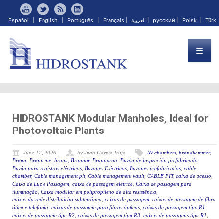
Español
|
English
|
Português
|
Français
|
العربية
|
русский
|
Polski
|
Türk
HIDROSTANK Modular Manholes, Ideal for
Photovoltaic Plants
June 12, 2026
by Juan Gazpio Irujo
AV chambers
,
brøndkammer
,
Brønn
,
Brønnene
,
brunn
,
Brunnar
,
Brunnarna
,
Buzón de inspección prefabricado
,
Buzón para registros eléctricos
,
Buzones Eléctricos
,
Buzones prefabricados
,
cable
chamber
,
Cable management pit
,
Cable management vault
,
CABLE PIT
,
caixa de acesso
,
Caixa de Luz e Passagem
,
caixa de passagem elétrica
,
Caixa de passagem para
iluminação
,
Caixa modular em polipropileno de alta resistência
,
caixas da rede distribuição subterrânea
,
caixas de passagem
,
caixas de passagem de fibra
ótica e telefonia
,
caixas de passagem para fibras ópticas
,
caixas de passagem tipo R1
,
caixas de passagem tipo R2
,
caixas de passagem tipo R3
,
caixas de passagens tipo R1
,