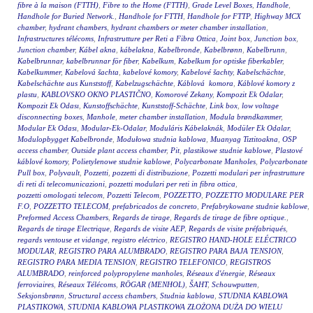
fibre à la maison (FTTH)
,
Fibre to the Home (FTTH)
,
Grade Level Boxes
,
Handhole
,
Handhole for Buried Network.
,
Handhole for FTTH
,
Handhole for FTTP
,
Highway MCX
chamber
,
hydrant chambers
,
hydrant chambers or meter chamber installation
,
Infrastructures télécoms
,
Infrastrutture per Reti a Fibra Ottica
,
Joint box
,
Junction box
,
Junction chamber
,
Kábel akna
,
kábelakna
,
Kabelbronde
,
Kabelbrønn
,
Kabelbrunn
,
Kabelbrunnar
,
kabelbrunnar för fiber
,
Kabelkum
,
Kabelkum for optiske fiberkabler
,
Kabelkummer
,
Kabelová šachta
,
kabelové komory
,
Kabelové šachty
,
Kabelschächte
,
Kabelschächte aus Kunststoff
,
Kabelzugschächte
,
Káblová komora
,
Káblové komory z
plastu
,
KABLOVSKO OKNO PLASTIČNO
,
Komorové Zekany
,
Kompozit Ek Odalar
,
Kompozit Ek Odası
,
Kunstoffschächte
,
Kunststoff-Schächte
,
Link box
,
low voltage
disconnecting boxes
,
Manhole
,
meter chamber installation
,
Modula brøndkammer
,
Modular Ek Odası
,
Modular-Ek-Odalar
,
Moduláris Kábelaknák
,
Modüler Ek Odalar
,
Modulopbygget Kabelbronde
,
Modułowa studnia kablowa
,
Muanyag Tiztitoakna
,
OSP
access chamber
,
Outside plant access chamber
,
Pit
,
plastikowe studnie kablowe
,
Plastové
káblové komory
,
Polietylenowe studnie kablowe
,
Polycarbonate Manholes
,
Polycarbonate
Pull box
,
Polyvault
,
Pozzetti
,
pozzetti di distribuzione
,
Pozzetti modulari per infrastrutture
di reti di telecomunicazioni
,
pozzetti modulari per reti in fibra ottica
,
pozzetti omologati telecom
,
Pozzetti Telecom
,
POZZETTO
,
POZZETTO MODULARE PER
F.O
,
POZZETTO TELECOM
,
prefabricados de concreto
,
Prefabrykowane studnie kablowe
,
Preformed Access Chambers
,
Regards de tirage
,
Regards de tirage de fibre optique.
,
Regards de tirage Electrique
,
Regards de visite AEP
,
Regards de visite préfabriqués
,
regards ventouse et vidange
,
registro eléctrico
,
REGISTRO HAND-HOLE ELÉCTRICO
MODULAR
,
REGISTRO PARA ALUMBRADO
,
REGISTRO PARA BAJA TENSION
,
REGISTRO PARA MEDIA TENSION
,
REGISTRO TELEFONICO
,
REGISTROS
ALUMBRADO
,
reinforced polypropylene manholes
,
Réseaux d'énergie
,
Réseaux
ferroviaires
,
Réseaux Télécoms
,
RÖGAR (MENHOL)
,
ŠAHT
,
Schouwputten
,
Seksjonsbrønn
,
Structural access chambers
,
Studnia kablowa
,
STUDNIA KABLOWA
PLASTIKOWA
,
STUDNIA KABLOWA PLASTIKOWA ZŁOŻONA DUŻA DO WIELU