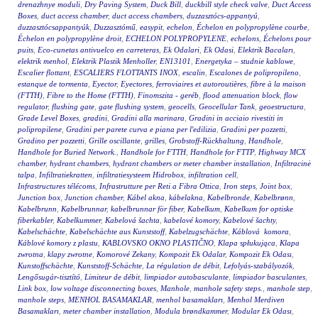
drenazhnye moduli
,
Dry Paving System
,
Duck Bill
,
duckbill style check valve
,
Duct Access
Boxes
,
duct access chamber
,
duct access chambers
,
duzzasztócs-appantyú
,
duzzasztócsappantyúk
,
Duzzasztómű
,
easypit
,
echelon
,
Échelon en polypropylène courbe
,
Échelon en polypropylène droit
,
ECHELON POLYPROPYLENE
,
echelons
,
Échelons pour
puits
,
Eco-cunetas antivuelco en carreteras
,
Ek Odalari
,
Ek Odasi
,
Elektrik Bacaları
,
elektrik menhol
,
Elektrik Plastik Menholler
,
EN13101
,
Energetyka – studnie kablowe
,
Escalier flottant
,
ESCALIERS FLOTTANTS INOX
,
escalin
,
Escalones de polipropileno
,
estanque de tormenta
,
Eyector
,
Eyectores
,
ferroviaires et autoroutières
,
fibre à la maison
(FTTH)
,
Fibre to the Home (FTTH)
,
Finomszita - geréb
,
flood attenuation block
,
flow
regulator
,
flushing gate
,
gate flushing system
,
geocells
,
Geocellular Tank
,
geoestructura
,
Grade Level Boxes
,
gradini
,
Gradini alla marinara
,
Gradini in acciaio rivestiti in
polipropilene
,
Gradini per parete curva e piana per l'edilizia
,
Gradini per pozzetti
,
Gradino per pozzetti
,
Grille oscillante
,
grilles
,
Grobstoff-Rückhaltung
,
Handhole
,
Handhole for Buried Network.
,
Handhole for FTTH
,
Handhole for FTTP
,
Highway MCX
chamber
,
hydrant chambers
,
hydrant chambers or meter chamber installation
,
Infiltracinė
talpa
,
Infiltratiekratten
,
infiltratiesysteem Hidrobox
,
infiltration cell
,
Infrastructures télécoms
,
Infrastrutture per Reti a Fibra Ottica
,
Iron steps
,
Joint box
,
Junction box
,
Junction chamber
,
Kábel akna
,
kábelakna
,
Kabelbronde
,
Kabelbrønn
,
Kabelbrunn
,
Kabelbrunnar
,
kabelbrunnar för fiber
,
Kabelkum
,
Kabelkum for optiske
fiberkabler
,
Kabelkummer
,
Kabelová šachta
,
kabelové komory
,
Kabelové šachty
,
Kabelschächte
,
Kabelschächte aus Kunststoff
,
Kabelzugschächte
,
Káblová komora
,
Káblové komory z plastu
,
KABLOVSKO OKNO PLASTIČNO
,
Klapa spłukująca
,
Klapa
zwrotna
,
klapy zwrotne
,
Komorové Zekany
,
Kompozit Ek Odalar
,
Kompozit Ek Odası
,
Kunstoffschächte
,
Kunststoff-Schächte
,
La régulation de débit
,
Lefolyás-szabályozók
,
Lengősugár-tisztító
,
Limiteur de débit
,
limpiador autobasculante
,
limpiador basculantes
,
Link box
,
low voltage disconnecting boxes
,
Manhole
,
manhole safety steps.
,
manhole step
,
manhole steps
,
MENHOL BASAMAKLAR
,
menhol basamakları
,
Menhol Merdiven
Basamakları
,
meter chamber installation
,
Modula brøndkammer
,
Modular Ek Odası
,