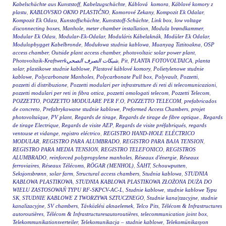
Kabelschächte aus Kunststoff
,
Kabelzugschächte
,
Káblová komora
,
Káblové komory z
plastu
,
KABLOVSKO OKNO PLASTIČNO
,
Komorové Zekany
,
Kompozit Ek Odalar
,
Kompozit Ek Odası
,
Kunstoffschächte
,
Kunststoff-Schächte
,
Link box
,
low voltage
disconnecting boxes
,
Manhole
,
meter chamber installation
,
Modula brøndkammer
,
Modular Ek Odası
,
Modular-Ek-Odalar
,
Moduláris Kábelaknák
,
Modüler Ek Odalar
,
Modulopbygget Kabelbronde
,
Modułowa studnia kablowa
,
Muanyag Tiztitoakna
,
OSP
access chamber
,
Outside plant access chamber
,
photovoltaic solar power plant
,
Photovoltaik-Kraftwerkشبكات الصرف الصحي
,
Pit
,
PLANTA FOTOVOLTAICA
,
planta
solar
,
plastikowe studnie kablowe
,
Plastové káblové komory
,
Polietylenowe studnie
kablowe
,
Polycarbonate Manholes
,
Polycarbonate Pull box
,
Polyvault
,
Pozzetti
,
pozzetti di distribuzione
,
Pozzetti modulari per infrastrutture di reti di telecomunicazioni
,
pozzetti modulari per reti in fibra ottica
,
pozzetti omologati telecom
,
Pozzetti Telecom
,
POZZETTO
,
POZZETTO MODULARE PER F.O
,
POZZETTO TELECOM
,
prefabricados
de concreto
,
Prefabrykowane studnie kablowe
,
Preformed Access Chambers
,
projet
photovoltaïque
,
PV plant
,
Regards de tirage
,
Regards de tirage de fibre optique.
,
Regards
de tirage Electrique
,
Regards de visite AEP
,
Regards de visite préfabriqués
,
regards
ventouse et vidange
,
registro eléctrico
,
REGISTRO HAND-HOLE ELÉCTRICO
MODULAR
,
REGISTRO PARA ALUMBRADO
,
REGISTRO PARA BAJA TENSION
,
REGISTRO PARA MEDIA TENSION
,
REGISTRO TELEFONICO
,
REGISTROS
ALUMBRADO
,
reinforced polypropylene manholes
,
Réseaux d'énergie
,
Réseaux
ferroviaires
,
Réseaux Télécoms
,
RÖGAR (MENHOL)
,
ŠAHT
,
Schouwputten
,
Seksjonsbrønn
,
solar farm
,
Structural access chambers
,
Studnia kablowa
,
STUDNIA
KABLOWA PLASTIKOWA
,
STUDNIA KABLOWA PLASTIKOWA ZŁOŻONA DUŻA DO
WIELU ZASTOSOWAŃ TYPU RF-SKPCV-AC-L
,
Studnie kablowe
,
studnie kablowe Typu
SK
,
STUDNIE KABLOWE Z TWORZYWA SZTUCZNEGO
,
Studnie kana|tzacyjne
,
studnie
kanalizacyjne
,
SV chambers
,
Távközlési aknaelemek
,
Telco Pits
,
Télécom & Infrastructures
autoroutières
,
Télécom & Infrastructuresautoroutières
,
telecommunication joint box
,
Telekommunikationsverteiler
,
Telekomunikacja – studnie kablowe
,
Telekomünikasyon