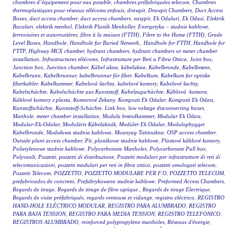
chambres d’équipement pour eau potable
,
chambres préfabriquées telecom
,
Chambres
thermoplastiques pour réseaux télécoms enfouis
,
drawpit
,
Drawpit Chambers
,
Duct Access
Boxes
,
duct access chamber
,
duct access chambers
,
easypit
,
Ek Odalari
,
Ek Odasi
,
Elektrik
Bacaları
,
elektrik menhol
,
Elektrik Plastik Menholler
,
Energetyka – studnie kablowe
,
ferroviaires et autoroutières
,
fibre à la maison (FTTH)
,
Fibre to the Home (FTTH)
,
Grade
Level Boxes
,
Handhole
,
Handhole for Buried Network.
,
Handhole for FTTH
,
Handhole for
FTTP
,
Highway MCX chamber
,
hydrant chambers
,
hydrant chambers or meter chamber
installation
,
Infrastructures télécoms
,
Infrastrutture per Reti a Fibra Ottica
,
Joint box
,
Junction box
,
Junction chamber
,
Kábel akna
,
kábelakna
,
Kabelbronde
,
Kabelbrønn
,
Kabelbrunn
,
Kabelbrunnar
,
kabelbrunnar för fiber
,
Kabelkum
,
Kabelkum for optiske
fiberkabler
,
Kabelkummer
,
Kabelová šachta
,
kabelové komory
,
Kabelové šachty
,
Kabelschächte
,
Kabelschächte aus Kunststoff
,
Kabelzugschächte
,
Káblová komora
,
Káblové komory z plastu
,
Komorové Zekany
,
Kompozit Ek Odalar
,
Kompozit Ek Odası
,
Kunstoffschächte
,
Kunststoff-Schächte
,
Link box
,
low voltage disconnecting boxes
,
Manhole
,
meter chamber installation
,
Modula brøndkammer
,
Modular Ek Odası
,
Modular-Ek-Odalar
,
Moduláris Kábelaknák
,
Modüler Ek Odalar
,
Modulopbygget
Kabelbronde
,
Modułowa studnia kablowa
,
Muanyag Tiztitoakna
,
OSP access chamber
,
Outside plant access chamber
,
Pit
,
plastikowe studnie kablowe
,
Plastové káblové komory
,
Polietylenowe studnie kablowe
,
Polycarbonate Manholes
,
Polycarbonate Pull box
,
Polyvault
,
Pozzetti
,
pozzetti di distribuzione
,
Pozzetti modulari per infrastrutture di reti di
telecomunicazioni
,
pozzetti modulari per reti in fibra ottica
,
pozzetti omologati telecom
,
Pozzetti Telecom
,
POZZETTO
,
POZZETTO MODULARE PER F.O
,
POZZETTO TELECOM
,
prefabricados de concreto
,
Prefabrykowane studnie kablowe
,
Preformed Access Chambers
,
Regards de tirage
,
Regards de tirage de fibre optique.
,
Regards de tirage Electrique
,
Regards de visite préfabriqués
,
regards ventouse et vidange
,
registro eléctrico
,
REGISTRO
HAND-HOLE ELÉCTRICO MODULAR
,
REGISTRO PARA ALUMBRADO
,
REGISTRO
PARA BAJA TENSION
,
REGISTRO PARA MEDIA TENSION
,
REGISTRO TELEFONICO
,
REGISTROS ALUMBRADO
,
reinforced polypropylene manholes
,
Réseaux d'énergie
,