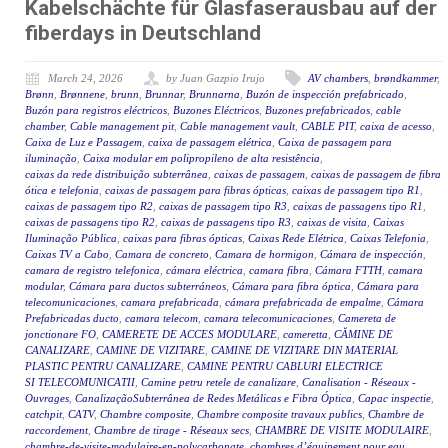
Kabelschächte für Glasfaserausbau auf der
fiberdays in Deutschland
March 24, 2026
by Juan Gazpio Irujo
AV chambers
,
brøndkammer
,
Brønn
,
Brønnene
,
brunn
,
Brunnar
,
Brunnarna
,
Buzón de inspección prefabricado
,
Buzón para registros eléctricos
,
Buzones Eléctricos
,
Buzones prefabricados
,
cable
chamber
,
Cable management pit
,
Cable management vault
,
CABLE PIT
,
caixa de acesso
,
Caixa de Luz e Passagem
,
caixa de passagem elétrica
,
Caixa de passagem para
iluminação
,
Caixa modular em polipropileno de alta resistência
,
caixas da rede distribuição subterrânea
,
caixas de passagem
,
caixas de passagem de fibra
ótica e telefonia
,
caixas de passagem para fibras ópticas
,
caixas de passagem tipo R1
,
caixas de passagem tipo R2
,
caixas de passagem tipo R3
,
caixas de passagens tipo R1
,
caixas de passagens tipo R2
,
caixas de passagens tipo R3
,
caixas de visita
,
Caixas
Iluminação Pública
,
caixas para fibras ópticas
,
Caixas Rede Elétrica
,
Caixas Telefonia
,
Caixas TV a Cabo
,
Camara de concreto
,
Camara de hormigon
,
Cámara de inspección
,
camara de registro telefonica
,
cámara eléctrica
,
camara fibra
,
Cámara FTTH
,
camara
modular
,
Cámara para ductos subterráneos
,
Cámara para fibra óptica
,
Cámara para
telecomunicaciones
,
camara prefabricada
,
cámara prefabricada de empalme
,
Cámara
Prefabricadas ducto
,
camara telecom
,
camara telecomunicaciones
,
Camereta de
jonctionare FO
,
CAMERETE DE ACCES MODULARE
,
cameretta
,
CĂMINE DE
CANALIZARE
,
CAMINE DE VIZITARE
,
CAMINE DE VIZITARE DIN MATERIAL
PLASTIC PENTRU CANALIZARE
,
CAMINE PENTRU CABLURI ELECTRICE
SI TELECOMUNICATII
,
Camine petru retele de canalizare
,
Canalisation - Réseaux -
Ouvrages
,
CanalizaçãoSubterrânea de Redes Metálicas e Fibra Óptica
,
Capac inspectie
,
catchpit
,
CATV
,
Chambre composite
,
Chambre composite travaux publics
,
Chambre de
raccordement
,
Chambre de tirage - Réseaux secs
,
CHAMBRE DE VISITE MODULAIRE
,
chambre-de-visite-modulaire-en-polycarbonate
,
chambres d’équipement pour eau