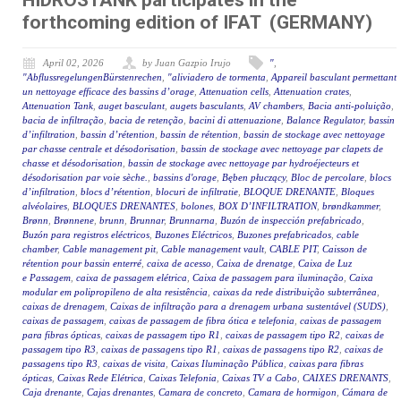
HIDROSTANK participates in the
forthcoming edition of IFAT (GERMANY)
April 02, 2026
by Juan Gazpio Irujo
"
,
"AbflussregelungenBürstenrechen
,
"aliviadero de tormenta
,
Appareil basculant permettant
un nettoyage efficace des bassins d’orage
,
Attenuation cells
,
Attenuation crates
,
Attenuation Tank
,
auget basculant
,
augets basculants
,
AV chambers
,
Bacia anti-poluição
,
bacia de infiltração
,
bacia de retenção
,
bacini di attenuazione
,
Balance Regulator
,
bassin
d’infiltration
,
bassin d’rétention
,
bassin de rétention
,
bassin de stockage avec nettoyage
par chasse centrale et désodorisation
,
bassin de stockage avec nettoyage par clapets de
chasse et désodorisation
,
bassin de stockage avec nettoyage par hydroéjecteurs et
désodorisation par voie sèche.
,
bassins d'orage
,
Bęben płuczący
,
Bloc de percolare
,
blocs
d’infiltration
,
blocs d’rétention
,
blocuri de infiltratie
,
BLOQUE DRENANTE
,
Bloques
alvéolaires
,
BLOQUES DRENANTES
,
bolones
,
BOX D’INFILTRATION
,
brøndkammer
,
Brønn
,
Brønnene
,
brunn
,
Brunnar
,
Brunnarna
,
Buzón de inspección prefabricado
,
Buzón para registros eléctricos
,
Buzones Eléctricos
,
Buzones prefabricados
,
cable
chamber
,
Cable management pit
,
Cable management vault
,
CABLE PIT
,
Caisson de
rétention pour bassin enterré
,
caixa de acesso
,
Caixa de drenatge
,
Caixa de Luz
e Passagem
,
caixa de passagem elétrica
,
Caixa de passagem para iluminação
,
Caixa
modular em polipropileno de alta resistência
,
caixas da rede distribuição subterrânea
,
caixas de drenagem
,
Caixas de infiltração para a drenagem urbana sustentável (SUDS)
,
caixas de passagem
,
caixas de passagem de fibra ótica e telefonia
,
caixas de passagem
para fibras ópticas
,
caixas de passagem tipo R1
,
caixas de passagem tipo R2
,
caixas de
passagem tipo R3
,
caixas de passagens tipo R1
,
caixas de passagens tipo R2
,
caixas de
passagens tipo R3
,
caixas de visita
,
Caixas Iluminação Pública
,
caixas para fibras
ópticas
,
Caixas Rede Elétrica
,
Caixas Telefonia
,
Caixas TV a Cabo
,
CAIXES DRENANTS
,
Caja drenante
,
Cajas drenantes
,
Camara de concreto
,
Camara de hormigon
,
Cámara de