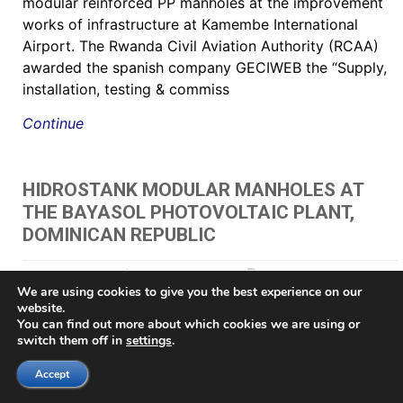
modular reinforced PP manholes at the improvement
works of infrastructure at Kamembe International
Airport. The Rwanda Civil Aviation Authority (RCAA)
awarded the spanish company GECIWEB the “Supply,
installation, testing & commiss
Continue
HIDROSTANK MODULAR MANHOLES AT
THE BAYASOL PHOTOVOLTAIC PLANT,
DOMINICAN REPUBLIC
May 24, 2021
by Juan Gazpio Irujo
"
,
"תא בקרה לחשמל כולל מכסה
We are using cookies to give you the best experience on our
60 HIDROSTANK - שוחות מתאי בקרה
,
AV chambers
,
brøndkammer
,
Brønn
,
Brønnene
,
brunn
,
Brunnar
,
Brunnarna
,
Buzón de inspección prefabricado
,
Buzón para
website.
registros eléctricos
,
Buzones Eléctricos
,
Buzones prefabricados
,
cable chamber
,
Cable
You can find out more about which cookies we are using or
management pit
,
Cable management vault
,
CABLE PIT
,
caixa de acesso
,
Caixa de Luz
switch them off in
settings
.
e Passagem
,
caixa de passagem elétrica
,
Caixa de passagem para iluminação
,
Caixa
modular em polipropileno de alta resistência
,
caixas da rede distribuição subterrânea
,
Accept
caixas de passagem
,
caixas de passagem de fibra ótica e telefonia
,
caixas de passagem
para fibras ópticas
,
caixas de passagens tipo R1
,
caixas de passagens tipo R2
,
caixas de