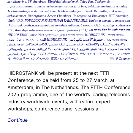
kanalizacyjne
,
SV chambers
,
Távközlési aknaelemek
,
Telco Pits
,
Télécom &
Infrastructuresautoroutières
,
telecommunication joint box
,
Telekommunikationsverteiler
,
Telekomunikacja – studnie kablowe
,
Telekomünikasyon Plastik Menholler
,
Trekkekum
,
trekkekummer
,
Underground Access Chambers
,
Underground Enclosures
,
UTX chamber
,
Vault
,
VRD
,
ГОРОДСКАЯ КАБЕЛЬНАЯ КАНАЛИЗАЦИЯ
,
Кабелни шахти и аксесоари
Hidrostank
,
Кабельные колодцы (колодцы кабельной связи - ККС)
,
Колодцы кабельные
ККС
,
Колодцы кабельные телекоммуникационные (ККТ)
,
תא בקרה לחשמל כולל מכסה 60
תא הארקה כולל מכסה HIDROSTANK - שוחות מתאי
,
HIDROSTANK - שוחות מתאי בקרה
,
בקרה
خطوط الأنابيب الكهربائية
,
תא הארקה כולל מכסהB HIDROSTANK - שוחות מתאי בקרה
غرفة تفتيش
,
غرفة تفتيش لكابلات الاتصالات
,
غرفة تفتيش
,
والاتصالات السلكية واللاسلكية
,
فتحة من بوليبروبيلان
,
غرفة تفتيش للكابلات الكهربائية
,
غرفة تفتيش للتوزيع
,
للإضاءة العمومية
وحدات غرف التفتيش
,
ハンドホール
,
ハンドホール テレコミュニケーション
,
マンホー
ル
,
モジュラーハンドホール
,
電気 ハンドホール
0 Comment
HIDROSTANK will be present at the next FTTH
Conference, to be held from 25 to 27 March, at
Amsterdam, in The Netherlands. The FTTH Conference
2025 programme, one of the world’s leading telecoms
industry worldwide events, will feature expert
workshops, conference panel sessions a
Continue