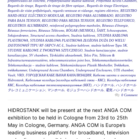
prefabricados de concreto
,
Prefabrykowane studnie kablowe
,
Preformed Access Chambers
,
Regards de tirage
,
Regards de tirage de fibre optique.
,
Regards de tirage Electrique
,
Regards de visite préfabriqués
,
regards ventouse et vidange
,
registro eléctrico
,
REGISTRO
HAND-HOLE ELÉCTRICO MODULAR
,
REGISTRO PARA ALUMBRADO
,
REGISTRO
PARA BAJA TENSION
,
REGISTRO PARA MEDIA TENSION
,
REGISTRO TELEFONICO
,
REGISTROS ALUMBRADO
,
reinforced polypropylene manholes
,
Réseaux d'énergie
,
Réseaux ferroviaires
,
Réseaux Télécoms
,
RÖGAR (MENHOL)
,
ŠAHT
,
Schouwputten
,
Seksjonsbrønn
,
Structural access chambers
,
Studnia kablowa
,
STUDNIA KABLOWA
PLASTIKOWA
,
STUDNIA KABLOWA PLASTIKOWA ZŁOŻONA DUŻA DO WIELU
ZASTOSOWAŃ TYPU RF-SKPCV-AC-L
,
Studnie kablowe
,
studnie kablowe Typu SK
,
STUDNIE KABLOWE Z TWORZYWA SZTUCZNEGO
,
Studnie kana|tzacyjne
,
studnie
kanalizacyjne
,
SV chambers
,
Távközlési aknaelemek
,
Telco Pits
,
Télécom &
Infrastructuresautoroutières
,
telecommunication joint box
,
Telekommunikationsverteiler
,
Telekomunikacja – studnie kablowe
,
Telekomünikasyon Plastik Menholler
,
Trekkekum
,
trekkekummer
,
Underground Access Chambers
,
Underground Enclosures
,
UTX chamber
,
Vault
,
VRD
,
ГОРОДСКАЯ КАБЕЛЬНАЯ КАНАЛИЗАЦИЯ
,
Кабелни шахти и аксесоари
Hidrostank
,
Кабельные колодцы (колодцы кабельной связи - ККС)
,
Колодцы кабельные
ККС
,
Колодцы кабельные телекоммуникационные (ККТ)
,
ハンドホール
,
ハンドホール
テレコミュニケーション
,
マンホール
,
モジュラーハンドホール
,
電気 ハンドホール
0 Comment
HIDROSTANK will be present at the next ANGA COM
exhibition to be held in Cologne from 23rd to 25th
May in Cologne, Germany. ANGA COM is Europe’s
leading business platform for broadband, television