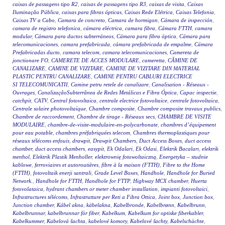
caixas de passagens tipo R2
,
caixas de passagens tipo R3
,
caixas de visita
,
Caixas
Iluminação Pública
,
caixas para fibras ópticas
,
Caixas Rede Elétrica
,
Caixas Telefonia
,
Caixas TV a Cabo
,
Camara de concreto
,
Camara de hormigon
,
Cámara de inspección
,
camara de registro telefonica
,
cámara eléctrica
,
camara fibra
,
Cámara FTTH
,
camara
modular
,
Cámara para ductos subterráneos
,
Cámara para fibra óptica
,
Cámara para
telecomunicaciones
,
camara prefabricada
,
cámara prefabricada de empalme
,
Cámara
Prefabricadas ducto
,
camara telecom
,
camara telecomunicaciones
,
Camereta de
jonctionare FO
,
CAMERETE DE ACCES MODULARE
,
cameretta
,
CĂMINE DE
CANALIZARE
,
CAMINE DE VIZITARE
,
CAMINE DE VIZITARE DIN MATERIAL
PLASTIC PENTRU CANALIZARE
,
CAMINE PENTRU CABLURI ELECTRICE
SI TELECOMUNICATII
,
Camine petru retele de canalizare
,
Canalisation - Réseaux -
Ouvrages
,
CanalizaçãoSubterrânea de Redes Metálicas e Fibra Óptica
,
Capac inspectie
,
catchpit
,
CATV
,
Central fotovoltaica
,
centrale electrice fotovoltaice
,
centrale fotovoltaica
,
Centrale solaire photovoltaïque
,
Chambre composite
,
Chambre composite travaux publics
,
Chambre de raccordement
,
Chambre de tirage - Réseaux secs
,
CHAMBRE DE VISITE
MODULAIRE
,
chambre-de-visite-modulaire-en-polycarbonate
,
chambres d’équipement
pour eau potable
,
chambres préfabriquées telecom
,
Chambres thermoplastiques pour
réseaux télécoms enfouis
,
drawpit
,
Drawpit Chambers
,
Duct Access Boxes
,
duct access
chamber
,
duct access chambers
,
easypit
,
Ek Odalari
,
Ek Odasi
,
Elektrik Bacaları
,
elektrik
menhol
,
Elektrik Plastik Menholler
,
elektrownię fotowoltaiczną
,
Energetyka – studnie
kablowe
,
ferroviaires et autoroutières
,
fibre à la maison (FTTH)
,
Fibre to the Home
(FTTH)
,
fotovoltaik enerji santrali
,
Grade Level Boxes
,
Handhole
,
Handhole for Buried
Network.
,
Handhole for FTTH
,
Handhole for FTTP
,
Highway MCX chamber
,
Huerta
fotovolataica
,
hydrant chambers or meter chamber installation
,
impianti fotovoltaici
,
Infrastructures télécoms
,
Infrastrutture per Reti a Fibra Ottica
,
Joint box
,
Junction box
,
Junction chamber
,
Kábel akna
,
kábelakna
,
Kabelbronde
,
Kabelbrønn
,
Kabelbrunn
,
Kabelbrunnar
,
kabelbrunnar för fiber
,
Kabelkum
,
Kabelkum for optiske fiberkabler
,
Kabelkummer
,
Kabelová šachta
,
kabelové komory
,
Kabelové šachty
,
Kabelschächte
,