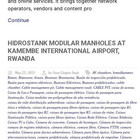
and online services. It brings together network
operators, vendors and content pro
Continue
HIDROSTANK MODULAR MANHOLES AT
KAMEMBE INTERNATIONAL AIRPORT,
RWANDA
May 25, 2021
by Juan Gazpio Irujo
AV chambers
,
brøndkammer
,
Brønn
,
Brønnene
,
brunn
,
Brunnar
,
Brunnarna
,
Buzón de inspección prefabricado
,
Buzón para registros eléctricos
,
Buzones Eléctricos
,
Buzones prefabricados
,
cable
chamber
,
Cable management pit
,
Cable management vault
,
CABLE PIT
,
caixa de acesso
,
Caixa de Luz e Passagem
,
caixa de passagem elétrica
,
Caixa de passagem para
iluminação
,
Caixa modular em polipropileno de alta resistência
,
caixas da rede distribuição subterrânea
,
caixas de passagem
,
caixas de passagem de fibra
ótica e telefonia
,
caixas de passagem para fibras ópticas
,
caixas de passagens tipo R1
,
caixas de passagens tipo R2
,
caixas de passagens tipo R3
,
caixas de visita
,
Caixas
Iluminação Pública
,
caixas para fibras ópticas
,
Caixas Rede Elétrica
,
Caixas Telefonia
,
Caixas TV a Cabo
,
Camara de concreto
,
Camara de hormigon
,
Cámara de inspección
,
camara de registro telefonica
,
cámara eléctrica
,
camara fibra
,
Cámara FTTH
,
camara
modular
,
Cámara para ductos subterráneos
,
Cámara para fibra óptica
,
Cámara para
telecomunicaciones
,
camara prefabricada
,
cámara prefabricada de empalme
,
Cámara