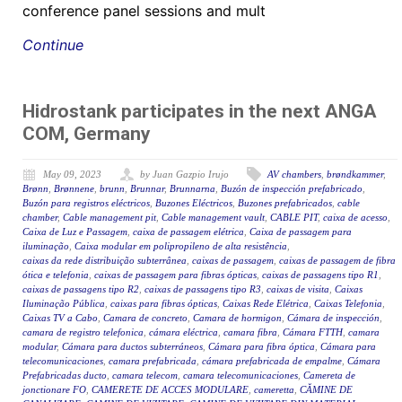
conference panel sessions and mult
Continue
Hidrostank participates in the next ANGA
COM, Germany
May 09, 2023
by Juan Gazpio Irujo
AV chambers
,
brøndkammer
,
Brønn
,
Brønnene
,
brunn
,
Brunnar
,
Brunnarna
,
Buzón de inspección prefabricado
,
Buzón para registros eléctricos
,
Buzones Eléctricos
,
Buzones prefabricados
,
cable
chamber
,
Cable management pit
,
Cable management vault
,
CABLE PIT
,
caixa de acesso
,
Caixa de Luz e Passagem
,
caixa de passagem elétrica
,
Caixa de passagem para
iluminação
,
Caixa modular em polipropileno de alta resistência
,
caixas da rede distribuição subterrânea
,
caixas de passagem
,
caixas de passagem de fibra
ótica e telefonia
,
caixas de passagem para fibras ópticas
,
caixas de passagens tipo R1
,
caixas de passagens tipo R2
,
caixas de passagens tipo R3
,
caixas de visita
,
Caixas
Iluminação Pública
,
caixas para fibras ópticas
,
Caixas Rede Elétrica
,
Caixas Telefonia
,
Caixas TV a Cabo
,
Camara de concreto
,
Camara de hormigon
,
Cámara de inspección
,
camara de registro telefonica
,
cámara eléctrica
,
camara fibra
,
Cámara FTTH
,
camara
modular
,
Cámara para ductos subterráneos
,
Cámara para fibra óptica
,
Cámara para
telecomunicaciones
,
camara prefabricada
,
cámara prefabricada de empalme
,
Cámara
Prefabricadas ducto
,
camara telecom
,
camara telecomunicaciones
,
Camereta de
jonctionare FO
,
CAMERETE DE ACCES MODULARE
,
cameretta
,
CĂMINE DE