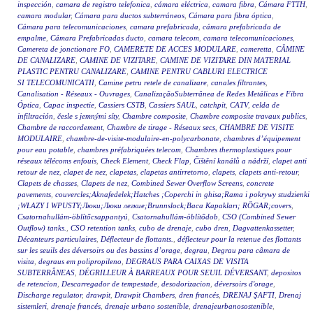
inspección
,
camara de registro telefonica
,
cámara eléctrica
,
camara fibra
,
Cámara FTTH
,
camara modular
,
Cámara para ductos subterráneos
,
Cámara para fibra óptica
,
Cámara para telecomunicaciones
,
camara prefabricada
,
cámara prefabricada de
empalme
,
Cámara Prefabricadas ducto
,
camara telecom
,
camara telecomunicaciones
,
Camereta de jonctionare FO
,
CAMERETE DE ACCES MODULARE
,
cameretta
,
CĂMINE
DE CANALIZARE
,
CAMINE DE VIZITARE
,
CAMINE DE VIZITARE DIN MATERIAL
PLASTIC PENTRU CANALIZARE
,
CAMINE PENTRU CABLURI ELECTRICE
SI TELECOMUNICATII
,
Camine petru retele de canalizare
,
canales filtrantes
,
Canalisation - Réseaux - Ouvrages
,
CanalizaçãoSubterrânea de Redes Metálicas e Fibra
Óptica
,
Capac inspectie
,
Cassiers CSTB
,
Cassiers SAUL
,
catchpit
,
CATV
,
celda de
infiltración
,
česle s jemnými síty
,
Chambre composite
,
Chambre composite travaux publics
,
Chambre de raccordement
,
Chambre de tirage - Réseaux secs
,
CHAMBRE DE VISITE
MODULAIRE
,
chambre-de-visite-modulaire-en-polycarbonate
,
chambres d’équipement
pour eau potable
,
chambres préfabriquées telecom
,
Chambres thermoplastiques pour
réseaux télécoms enfouis
,
Check Element
,
Check Flap
,
Čištění kanálů a nádrží
,
clapet anti
retour de nez
,
clapet de nez
,
clapetas
,
clapetas antirretorno
,
clapets
,
clapets anti-retour
,
Clapets de chasses
,
Clapets de nez
,
Combined Sewer Overflow Screens
,
concrete
pavements
,
couvercles;Aknafedelek;Hatches ;Coperchi in ghisa;Rama i pokrywy studzienki
;WŁAZY I WPUSTY;Люки;Люки легкие;Brunnslock;Baca Kapakları; RÖGAR;covers
,
Csatornahullám-öblítőcsappantyú
,
Csatornahullám-öblítődob
,
CSO (Combined Sewer
Outflow) tanks.
,
CSO retention tanks
,
cubo de drenaje
,
cubo dren
,
Dagvattenkassetter
,
Décanteurs particulaires
,
Déflecteur de flottants.
,
déflecteur pour la retenue des flottants
sur les seuils des déversoirs ou des bassins d’orage
,
degrau
,
Degrau para câmara de
visita
,
degraus em polipropileno
,
DEGRAUS PARA CAIXAS DE VISITA
SUBTERRÂNEAS
,
DÉGRILLEUR À BARREAUX POUR SEUIL DÉVERSANT
,
depositos
de retencion
,
Descarregador de tempestade
,
desodorizacion
,
déversoirs d'orage
,
Discharge regulator
,
drawpit
,
Drawpit Chambers
,
dren francés
,
DRENAJ ŞAFTI
,
Drenaj
sistemleri
,
drenaje francés
,
drenaje urbano sostenible
,
drenajeurbanosostenible
,