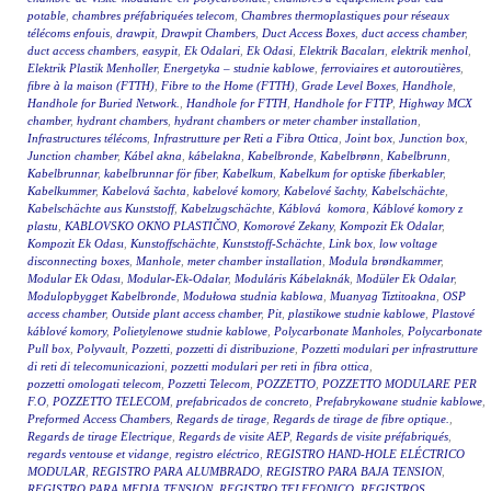
potable
,
chambres préfabriquées telecom
,
Chambres thermoplastiques pour réseaux
télécoms enfouis
,
drawpit
,
Drawpit Chambers
,
Duct Access Boxes
,
duct access chamber
,
duct access chambers
,
easypit
,
Ek Odalari
,
Ek Odasi
,
Elektrik Bacaları
,
elektrik menhol
,
Elektrik Plastik Menholler
,
Energetyka – studnie kablowe
,
ferroviaires et autoroutières
,
fibre à la maison (FTTH)
,
Fibre to the Home (FTTH)
,
Grade Level Boxes
,
Handhole
,
Handhole for Buried Network.
,
Handhole for FTTH
,
Handhole for FTTP
,
Highway MCX
chamber
,
hydrant chambers
,
hydrant chambers or meter chamber installation
,
Infrastructures télécoms
,
Infrastrutture per Reti a Fibra Ottica
,
Joint box
,
Junction box
,
Junction chamber
,
Kábel akna
,
kábelakna
,
Kabelbronde
,
Kabelbrønn
,
Kabelbrunn
,
Kabelbrunnar
,
kabelbrunnar för fiber
,
Kabelkum
,
Kabelkum for optiske fiberkabler
,
Kabelkummer
,
Kabelová šachta
,
kabelové komory
,
Kabelové šachty
,
Kabelschächte
,
Kabelschächte aus Kunststoff
,
Kabelzugschächte
,
Káblová komora
,
Káblové komory z
plastu
,
KABLOVSKO OKNO PLASTIČNO
,
Komorové Zekany
,
Kompozit Ek Odalar
,
Kompozit Ek Odası
,
Kunstoffschächte
,
Kunststoff-Schächte
,
Link box
,
low voltage
disconnecting boxes
,
Manhole
,
meter chamber installation
,
Modula brøndkammer
,
Modular Ek Odası
,
Modular-Ek-Odalar
,
Moduláris Kábelaknák
,
Modüler Ek Odalar
,
Modulopbygget Kabelbronde
,
Modułowa studnia kablowa
,
Muanyag Tiztitoakna
,
OSP
access chamber
,
Outside plant access chamber
,
Pit
,
plastikowe studnie kablowe
,
Plastové
káblové komory
,
Polietylenowe studnie kablowe
,
Polycarbonate Manholes
,
Polycarbonate
Pull box
,
Polyvault
,
Pozzetti
,
pozzetti di distribuzione
,
Pozzetti modulari per infrastrutture
di reti di telecomunicazioni
,
pozzetti modulari per reti in fibra ottica
,
pozzetti omologati telecom
,
Pozzetti Telecom
,
POZZETTO
,
POZZETTO MODULARE PER
F.O
,
POZZETTO TELECOM
,
prefabricados de concreto
,
Prefabrykowane studnie kablowe
,
Preformed Access Chambers
,
Regards de tirage
,
Regards de tirage de fibre optique.
,
Regards de tirage Electrique
,
Regards de visite AEP
,
Regards de visite préfabriqués
,
regards ventouse et vidange
,
registro eléctrico
,
REGISTRO HAND-HOLE ELÉCTRICO
MODULAR
,
REGISTRO PARA ALUMBRADO
,
REGISTRO PARA BAJA TENSION
,
REGISTRO PARA MEDIA TENSION
,
REGISTRO TELEFONICO
,
REGISTROS