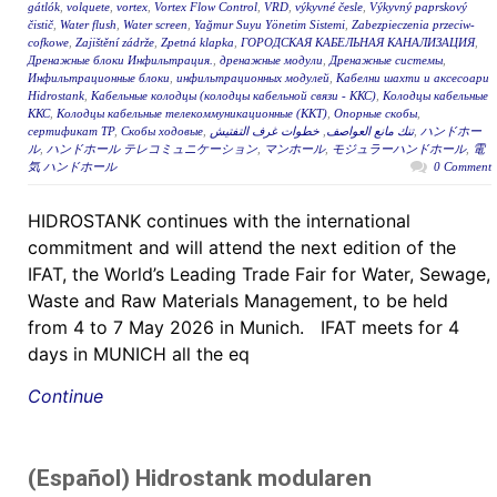
gátlók
,
volquete
,
vortex
,
Vortex Flow Control
,
VRD
,
výkyvné česle
,
Výkyvný paprskový
čistič
,
Water flush
,
Water screen
,
Yağmur Suyu Yönetim Sistemi
,
Zabezpieczenia przeciw-
cofkowe
,
Zajištění zádrže
,
Zpetná klapka
,
ГОРОДСКАЯ КАБЕЛЬНАЯ КАНАЛИЗАЦИЯ
,
Дренажные блоки Инфильтрация.
,
дренажные модули
,
Дренажные системы
,
Инфильтрационные блоки
,
инфильтрационных модулей
,
Кабелни шахти и аксесоари
Hidrostank
,
Кабельные колодцы (колодцы кабельной связи - ККС)
,
Колодцы кабельные
ККС
,
Колодцы кабельные телекоммуникационные (ККТ)
,
Опорные скобы
,
сертификат ТР
,
Скобы ходовые
,
خطوات غرف التفتيش
,
تنك مانع العواصف
,
ハンドホー
ル
,
ハンドホール テレコミュニケーション
,
マンホール
,
モジュラーハンドホール
,
電
気 ハンドホール
0 Comment
HIDROSTANK continues with the international
commitment and will attend the next edition of the
IFAT, the World’s Leading Trade Fair for Water, Sewage,
Waste and Raw Materials Management, to be held
from 4 to 7 May 2026 in Munich. IFAT meets for 4
days in MUNICH all the eq
Continue
(Español) Hidrostank modularen