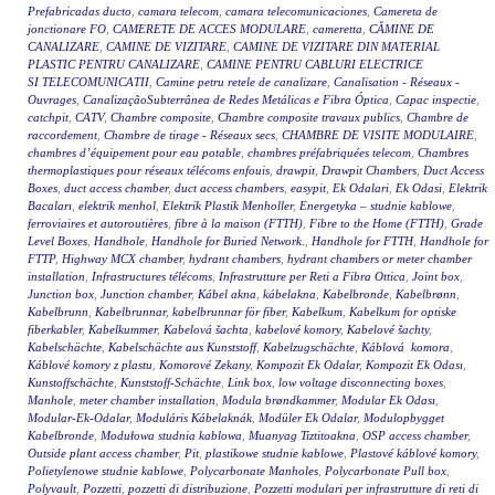
Prefabricadas ducto
,
camara telecom
,
camara telecomunicaciones
,
Camereta de
jonctionare FO
,
CAMERETE DE ACCES MODULARE
,
cameretta
,
CĂMINE DE
CANALIZARE
,
CAMINE DE VIZITARE
,
CAMINE DE VIZITARE DIN MATERIAL
PLASTIC PENTRU CANALIZARE
,
CAMINE PENTRU CABLURI ELECTRICE
SI TELECOMUNICATII
,
Camine petru retele de canalizare
,
Canalisation - Réseaux -
Ouvrages
,
CanalizaçãoSubterrânea de Redes Metálicas e Fibra Óptica
,
Capac inspectie
,
catchpit
,
CATV
,
Chambre composite
,
Chambre composite travaux publics
,
Chambre de
raccordement
,
Chambre de tirage - Réseaux secs
,
CHAMBRE DE VISITE MODULAIRE
,
chambres d’équipement pour eau potable
,
chambres préfabriquées telecom
,
Chambres
thermoplastiques pour réseaux télécoms enfouis
,
drawpit
,
Drawpit Chambers
,
Duct Access
Boxes
,
duct access chamber
,
duct access chambers
,
easypit
,
Ek Odalari
,
Ek Odasi
,
Elektrik
Bacaları
,
elektrik menhol
,
Elektrik Plastik Menholler
,
Energetyka – studnie kablowe
,
ferroviaires et autoroutières
,
fibre à la maison (FTTH)
,
Fibre to the Home (FTTH)
,
Grade
Level Boxes
,
Handhole
,
Handhole for Buried Network.
,
Handhole for FTTH
,
Handhole for
FTTP
,
Highway MCX chamber
,
hydrant chambers
,
hydrant chambers or meter chamber
installation
,
Infrastructures télécoms
,
Infrastrutture per Reti a Fibra Ottica
,
Joint box
,
Junction box
,
Junction chamber
,
Kábel akna
,
kábelakna
,
Kabelbronde
,
Kabelbrønn
,
Kabelbrunn
,
Kabelbrunnar
,
kabelbrunnar för fiber
,
Kabelkum
,
Kabelkum for optiske
fiberkabler
,
Kabelkummer
,
Kabelová šachta
,
kabelové komory
,
Kabelové šachty
,
Kabelschächte
,
Kabelschächte aus Kunststoff
,
Kabelzugschächte
,
Káblová komora
,
Káblové komory z plastu
,
Komorové Zekany
,
Kompozit Ek Odalar
,
Kompozit Ek Odası
,
Kunstoffschächte
,
Kunststoff-Schächte
,
Link box
,
low voltage disconnecting boxes
,
Manhole
,
meter chamber installation
,
Modula brøndkammer
,
Modular Ek Odası
,
Modular-Ek-Odalar
,
Moduláris Kábelaknák
,
Modüler Ek Odalar
,
Modulopbygget
Kabelbronde
,
Modułowa studnia kablowa
,
Muanyag Tiztitoakna
,
OSP access chamber
,
Outside plant access chamber
,
Pit
,
plastikowe studnie kablowe
,
Plastové káblové komory
,
Polietylenowe studnie kablowe
,
Polycarbonate Manholes
,
Polycarbonate Pull box
,
Polyvault
,
Pozzetti
,
pozzetti di distribuzione
,
Pozzetti modulari per infrastrutture di reti di