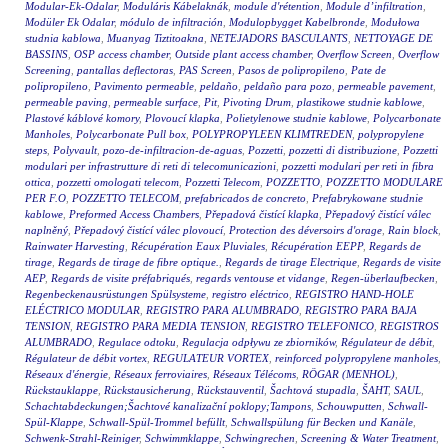
Modular-Ek-Odalar
,
Moduláris Kábelaknák
,
module d'rétention
,
Module d’infiltration
,
Modüler Ek Odalar
,
módulo de infiltración
,
Modulopbygget Kabelbronde
,
Modułowa
studnia kablowa
,
Muanyag Tiztitoakna
,
NETEJADORS BASCULANTS
,
NETTOYAGE DE
BASSINS
,
OSP access chamber
,
Outside plant access chamber
,
Overflow Screen
,
Overflow
Screening
,
pantallas deflectoras
,
PAS Screen
,
Pasos de polipropileno
,
Pate de
polipropileno
,
Pavimento permeable
,
peldaño
,
peldaño para pozo
,
permeable pavement
,
permeable paving
,
permeable surface
,
Pit
,
Pivoting Drum
,
plastikowe studnie kablowe
,
Plastové káblové komory
,
Plovoucí klapka
,
Polietylenowe studnie kablowe
,
Polycarbonate
Manholes
,
Polycarbonate Pull box
,
POLYPROPYLEEN KLIMTREDEN
,
polypropylene
steps
,
Polyvault
,
pozo-de-infiltracion-de-aguas
,
Pozzetti
,
pozzetti di distribuzione
,
Pozzetti
modulari per infrastrutture di reti di telecomunicazioni
,
pozzetti modulari per reti in fibra
ottica
,
pozzetti omologati telecom
,
Pozzetti Telecom
,
POZZETTO
,
POZZETTO MODULARE
PER F.O
,
POZZETTO TELECOM
,
prefabricados de concreto
,
Prefabrykowane studnie
kablowe
,
Preformed Access Chambers
,
Přepadová čistící klapka
,
Přepadový čistící válec
naplněný
,
Přepadový čistící válec plovoucí
,
Protection des déversoirs d'orage
,
Rain block
,
Rainwater Harvesting
,
Récupération Eaux Pluviales
,
Récupération EEPP
,
Regards de
tirage
,
Regards de tirage de fibre optique.
,
Regards de tirage Electrique
,
Regards de visite
AEP
,
Regards de visite préfabriqués
,
regards ventouse et vidange
,
Regen-überlaufbecken
,
Regenbeckenausrüstungen Spülsysteme
,
registro eléctrico
,
REGISTRO HAND-HOLE
ELÉCTRICO MODULAR
,
REGISTRO PARA ALUMBRADO
,
REGISTRO PARA BAJA
TENSION
,
REGISTRO PARA MEDIA TENSION
,
REGISTRO TELEFONICO
,
REGISTROS
ALUMBRADO
,
Regulace odtoku
,
Regulacja odpływu ze zbiorników
,
Régulateur de débit
,
Régulateur de débit vortex
,
REGULATEUR VORTEX
,
reinforced polypropylene manholes
,
Réseaux d'énergie
,
Réseaux ferroviaires
,
Réseaux Télécoms
,
RÖGAR (MENHOL)
,
Rückstauklappe
,
Rückstausicherung
,
Rückstauventil
,
Šachtová stupadla
,
ŠAHT
,
SAUL
,
Schachtabdeckungen;Šachtové kanalizační poklopy;Tampons
,
Schouwputten
,
Schwall-
Spül-Klappe
,
Schwall-Spül-Trommel befüllt
,
Schwallspülung für Becken und Kanäle
,
Schwenk-Strahl-Reiniger
,
Schwimmklappe
,
Schwingrechen
,
Screening & Water Treatment
,