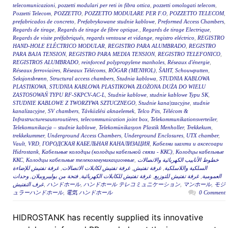
telecomunicazioni
,
pozzetti modulari per reti in fibra ottica
,
pozzetti omologati telecom
,
Pozzetti Telecom
,
POZZETTO
,
POZZETTO MODULARE PER F.O
,
POZZETTO TELECOM
,
prefabricados de concreto
,
Prefabrykowane studnie kablowe
,
Preformed Access Chambers
,
Regards de tirage
,
Regards de tirage de fibre optique.
,
Regards de tirage Electrique
,
Regards de visite préfabriqués
,
regards ventouse et vidange
,
registro eléctrico
,
REGISTRO
HAND-HOLE ELÉCTRICO MODULAR
,
REGISTRO PARA ALUMBRADO
,
REGISTRO
PARA BAJA TENSION
,
REGISTRO PARA MEDIA TENSION
,
REGISTRO TELEFONICO
,
REGISTROS ALUMBRADO
,
reinforced polypropylene manholes
,
Réseaux d'énergie
,
Réseaux ferroviaires
,
Réseaux Télécoms
,
RÖGAR (MENHOL)
,
ŠAHT
,
Schouwputten
,
Seksjonsbrønn
,
Structural access chambers
,
Studnia kablowa
,
STUDNIA KABLOWA
PLASTIKOWA
,
STUDNIA KABLOWA PLASTIKOWA ZŁOŻONA DUŻA DO WIELU
ZASTOSOWAŃ TYPU RF-SKPCV-AC-L
,
Studnie kablowe
,
studnie kablowe Typu SK
,
STUDNIE KABLOWE Z TWORZYWA SZTUCZNEGO
,
Studnie kana|tzacyjne
,
studnie
kanalizacyjne
,
SV chambers
,
Távközlési aknaelemek
,
Telco Pits
,
Télécom &
Infrastructuresautoroutières
,
telecommunication joint box
,
Telekommunikationsverteiler
,
Telekomunikacja – studnie kablowe
,
Telekomünikasyon Plastik Menholler
,
Trekkekum
,
trekkekummer
,
Underground Access Chambers
,
Underground Enclosures
,
UTX chamber
,
Vault
,
VRD
,
ГОРОДСКАЯ КАБЕЛЬНАЯ КАНАЛИЗАЦИЯ
,
Кабелни шахти и аксесоари
Hidrostank
,
Кабельные колодцы (колодцы кабельной связи - ККС)
,
Колодцы кабельные
ККС
,
Колодцы кабельные телекоммуникационные
,
خطوط الأنابيب الكهربائية والاتصالات
غرفة تفتيش للإضاءة
,
غرفة تفتيش لكابلات الاتصالات
,
غرفة تفتيش
,
السلكية واللاسلكية
وحدات
,
فتحة من بوليبروبيلان
,
غرفة تفتيش للكابلات الكهربائية
,
غرفة تفتيش للتوزيع
,
العمومية
غرف التفتيش
,
ハンドホール
,
ハンドホール テレコミュニケーション
,
マンホール
,
モジ
ュラーハンドホール
,
電気 ハンドホール
0 Comment
HIDROSTANK has recently supplied its innovative