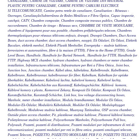
CANALIZARE
,
CAMINE DE VIZITARE
,
CAMINE DE VIZITARE DIN MATERIAL
PLASTIC PENTRU CANALIZARE
,
CAMINE PENTRU CABLURI ELECTRICE
SI TELECOMUNICATII
,
Camine petru retele de canalizare
,
Canalisation - Réseaux -
Ouvrages
,
CanalizaçãoSubterrânea de Redes Metálicas e Fibra Óptica
,
Capac inspectie
,
catchpit
,
CATV
,
Chambre composite
,
Chambre composite travaux publics
,
Chambre de
raccordement
,
Chambre de tirage - Réseaux secs
,
CHAMBRE DE VISITE MODULAIRE
,
chambres d’équipement pour eau potable
,
chambres préfabriquées telecom
,
Chambres
thermoplastiques pour réseaux télécoms enfouis
,
drawpit
,
Drawpit Chambers
,
Duct Access
Boxes
,
duct access chamber
,
duct access chambers
,
easypit
,
Ek Odalari
,
Ek Odasi
,
Elektrik
Bacaları
,
elektrik menhol
,
Elektrik Plastik Menholler
,
Energetyka – studnie kablowe
,
ferroviaires et autoroutières
,
fibre à la maison (FTTH)
,
Fibre to the Home (FTTH)
,
Grade
Level Boxes
,
Handhole
,
Handhole for Buried Network.
,
Handhole for FTTH
,
Handhole for
FTTP
,
Highway MCX chamber
,
hydrant chambers
,
hydrant chambers or meter chamber
installation
,
Infrastructures télécoms
,
Infrastrutture per Reti a Fibra Ottica
,
Joint box
,
Junction box
,
Junction chamber
,
Kábel akna
,
kábelakna
,
Kabelbronde
,
Kabelbrønn
,
Kabelbrunn
,
Kabelbrunnar
,
kabelbrunnar för fiber
,
Kabelkum
,
Kabelkum for optiske
fiberkabler
,
Kabelkummer
,
Kabelová šachta
,
kabelové komory
,
Kabelové šachty
,
Kabelschächte
,
Kabelschächte aus Kunststoff
,
Kabelzugschächte
,
Káblová komora
,
Káblové komory z plastu
,
Komorové Zekany
,
Kompozit Ek Odalar
,
Kompozit Ek Odası
,
Kunstoffschächte
,
Kunststoff-Schächte
,
Link box
,
low voltage disconnecting boxes
,
Manhole
,
meter chamber installation
,
Modula brøndkammer
,
Modular Ek Odası
,
Modular-Ek-Odalar
,
Moduláris Kábelaknák
,
Modüler Ek Odalar
,
Modulopbygget
Kabelbronde
,
Modułowa studnia kablowa
,
Muanyag Tiztitoakna
,
OSP access chamber
,
Outside plant access chamber
,
Pit
,
plastikowe studnie kablowe
,
Plastové káblové komory
,
Polietylenowe studnie kablowe
,
Polycarbonate Manholes
,
Polycarbonate Pull box
,
Polyvault
,
Pozzetti
,
pozzetti di distribuzione
,
Pozzetti modulari per infrastrutture di reti di
telecomunicazioni
,
pozzetti modulari per reti in fibra ottica
,
pozzetti omologati telecom
,
Pozzetti Telecom
,
POZZETTO
,
POZZETTO MODULARE PER F.O
,
POZZETTO TELECOM
,