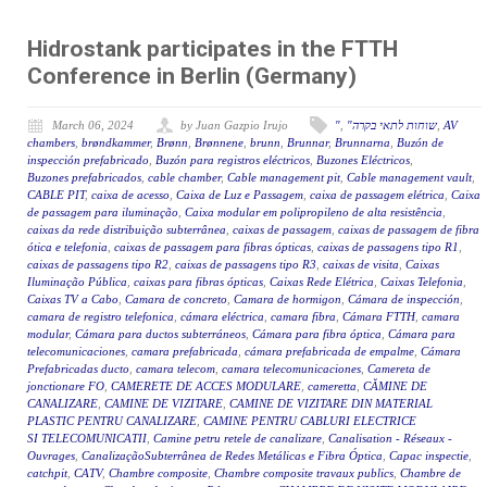
Hidrostank participates in the FTTH
Conference in Berlin (Germany)
March 06, 2024
by Juan Gazpio Irujo
"
,
"שוחות לתאי בקרה
,
AV
chambers
,
brøndkammer
,
Brønn
,
Brønnene
,
brunn
,
Brunnar
,
Brunnarna
,
Buzón de
inspección prefabricado
,
Buzón para registros eléctricos
,
Buzones Eléctricos
,
Buzones prefabricados
,
cable chamber
,
Cable management pit
,
Cable management vault
,
CABLE PIT
,
caixa de acesso
,
Caixa de Luz e Passagem
,
caixa de passagem elétrica
,
Caixa
de passagem para iluminação
,
Caixa modular em polipropileno de alta resistência
,
caixas da rede distribuição subterrânea
,
caixas de passagem
,
caixas de passagem de fibra
ótica e telefonia
,
caixas de passagem para fibras ópticas
,
caixas de passagens tipo R1
,
caixas de passagens tipo R2
,
caixas de passagens tipo R3
,
caixas de visita
,
Caixas
Iluminação Pública
,
caixas para fibras ópticas
,
Caixas Rede Elétrica
,
Caixas Telefonia
,
Caixas TV a Cabo
,
Camara de concreto
,
Camara de hormigon
,
Cámara de inspección
,
camara de registro telefonica
,
cámara eléctrica
,
camara fibra
,
Cámara FTTH
,
camara
modular
,
Cámara para ductos subterráneos
,
Cámara para fibra óptica
,
Cámara para
telecomunicaciones
,
camara prefabricada
,
cámara prefabricada de empalme
,
Cámara
Prefabricadas ducto
,
camara telecom
,
camara telecomunicaciones
,
Camereta de
jonctionare FO
,
CAMERETE DE ACCES MODULARE
,
cameretta
,
CĂMINE DE
CANALIZARE
,
CAMINE DE VIZITARE
,
CAMINE DE VIZITARE DIN MATERIAL
PLASTIC PENTRU CANALIZARE
,
CAMINE PENTRU CABLURI ELECTRICE
SI TELECOMUNICATII
,
Camine petru retele de canalizare
,
Canalisation - Réseaux -
Ouvrages
,
CanalizaçãoSubterrânea de Redes Metálicas e Fibra Óptica
,
Capac inspectie
,
catchpit
,
CATV
,
Chambre composite
,
Chambre composite travaux publics
,
Chambre de