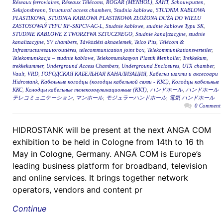
Réseaux ferroviaires
,
Réseaux Télécoms
,
RÖGAR (MENHOL)
,
ŠAHT
,
Schouwputten
,
Seksjonsbrønn
,
Structural access chambers
,
Studnia kablowa
,
STUDNIA KABLOWA
PLASTIKOWA
,
STUDNIA KABLOWA PLASTIKOWA ZŁOŻONA DUŻA DO WIELU
ZASTOSOWAŃ TYPU RF-SKPCV-AC-L
,
Studnie kablowe
,
studnie kablowe Typu SK
,
STUDNIE KABLOWE Z TWORZYWA SZTUCZNEGO
,
Studnie kana|tzacyjne
,
studnie
kanalizacyjne
,
SV chambers
,
Távközlési aknaelemek
,
Telco Pits
,
Télécom &
Infrastructuresautoroutières
,
telecommunication joint box
,
Telekommunikationsverteiler
,
Telekomunikacja – studnie kablowe
,
Telekomünikasyon Plastik Menholler
,
Trekkekum
,
trekkekummer
,
Underground Access Chambers
,
Underground Enclosures
,
UTX chamber
,
Vault
,
VRD
,
ГОРОДСКАЯ КАБЕЛЬНАЯ КАНАЛИЗАЦИЯ
,
Кабелни шахти и аксесоари
Hidrostank
,
Кабельные колодцы (колодцы кабельной связи - ККС)
,
Колодцы кабельные
ККС
,
Колодцы кабельные телекоммуникационные (ККТ)
,
ハンドホール
,
ハンドホール
テレコミュニケーション
,
マンホール
,
モジュラーハンドホール
,
電気 ハンドホール
0 Comment
HIDROSTANK will be present at the next ANGA COM
exhibition to be held in Cologne from 14th to 16 th
May in Cologne, Germany. ANGA COM is Europe’s
leading business platform for broadband, television
and online services. It brings together network
operators, vendors and content pr
Continue