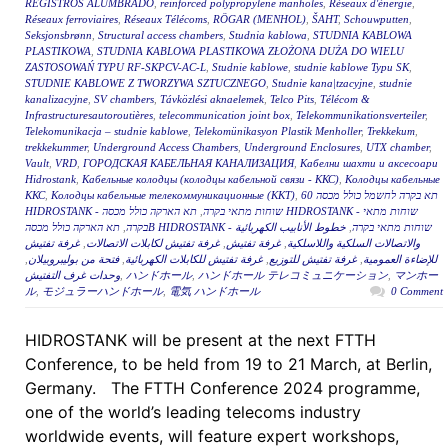
REGISTROS ALUMBRADO
,
reinforced polypropylene manholes
,
Réseaux d'énergie
,
Réseaux ferroviaires
,
Réseaux Télécoms
,
RÖGAR (MENHOL)
,
ŠAHT
,
Schouwputten
,
Seksjonsbrønn
,
Structural access chambers
,
Studnia kablowa
,
STUDNIA KABLOWA
PLASTIKOWA
,
STUDNIA KABLOWA PLASTIKOWA ZŁOŻONA DUŻA DO WIELU
ZASTOSOWAŃ TYPU RF-SKPCV-AC-L
,
Studnie kablowe
,
studnie kablowe Typu SK
,
STUDNIE KABLOWE Z TWORZYWA SZTUCZNEGO
,
Studnie kana|tzacyjne
,
studnie
kanalizacyjne
,
SV chambers
,
Távközlési aknaelemek
,
Telco Pits
,
Télécom &
Infrastructuresautoroutières
,
telecommunication joint box
,
Telekommunikationsverteiler
,
Telekomunikacja – studnie kablowe
,
Telekomünikasyon Plastik Menholler
,
Trekkekum
,
trekkekummer
,
Underground Access Chambers
,
Underground Enclosures
,
UTX chamber
,
Vault
,
VRD
,
ГОРОДСКАЯ КАБЕЛЬНАЯ КАНАЛИЗАЦИЯ
,
Кабелни шахти и аксесоари
Hidrostank
,
Кабельные колодцы (колодцы кабельной связи - ККС)
,
Колодцы кабельные
ККС
,
Колодцы кабельные телекоммуникационные (ККТ)
,
תא בקרה לחשמל כולל מכסה 60
תא הארקה כולל מכסה HIDROSTANK - שוחות מתאי
,
HIDROSTANK - שוחות מתאי בקרה
,
בקרה
خطوط الأنابيب الكهربائية
,
תא הארקה כולל מכסהB HIDROSTANK - שוחות מתאי בקרה
غرفة تفتيش
,
غرفة تفتيش لكابلات الاتصالات
,
غرفة تفتيش
,
والاتصالات السلكية واللاسلكية
,
فتحة من بوليبروبيلان
,
غرفة تفتيش للكابلات الكهربائية
,
غرفة تفتيش للتوزيع
,
للإضاءة العمومية
وحدات غرف التفتيش
,
ハンドホール
,
ハンドホール テレコミュニケーション
,
マンホー
ル
,
モジュラーハンドホール
,
電気 ハンドホール
0 Comment
HIDROSTANK will be present at the next FTTH
Conference, to be held from 19 to 21 March, at Berlin,
Germany. The FTTH Conference 2024 programme,
one of the world’s leading telecoms industry
worldwide events, will feature expert workshops,