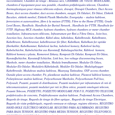
raccordement
,
Chambre de tirage - Réseaux secs
,
CHAMBRE DE VISITE MODULAIRE
,
chambres d’équipement pour eau potable
,
chambres préfabriquées telecom
,
Chambres
thermoplastiques pour réseaux télécoms enfouis
,
drawpit
,
Drawpit Chambers
,
Duct Access
Boxes
,
duct access chamber
,
duct access chambers
,
easypit
,
Ek Odalari
,
Ek Odasi
,
Elektrik
Bacaları
,
elektrik menhol
,
Elektrik Plastik Menholler
,
Energetyka – studnie kablowe
,
ferroviaires et autoroutières
,
fibre à la maison (FTTH)
,
Fibre to the Home (FTTH)
,
Grade
Level Boxes
,
Handhole
,
Handhole for Buried Network.
,
Handhole for FTTH
,
Handhole for
FTTP
,
Highway MCX chamber
,
hydrant chambers
,
hydrant chambers or meter chamber
installation
,
Infrastructures télécoms
,
Infrastrutture per Reti a Fibra Ottica
,
Joint box
,
Junction box
,
Junction chamber
,
Kábel akna
,
kábelakna
,
Kabelbronde
,
Kabelbrønn
,
Kabelbrunn
,
Kabelbrunnar
,
kabelbrunnar för fiber
,
Kabelkum
,
Kabelkum for optiske
fiberkabler
,
Kabelkummer
,
Kabelová šachta
,
kabelové komory
,
Kabelové šachty
,
Kabelschächte
,
Kabelschächte aus Kunststoff
,
Kabelzugschächte
,
Káblová komora
,
Káblové komory z plastu
,
Komorové Zekany
,
Kompozit Ek Odalar
,
Kompozit Ek Odası
,
Kunstoffschächte
,
Kunststoff-Schächte
,
Link box
,
low voltage disconnecting boxes
,
Manhole
,
meter chamber installation
,
Modula brøndkammer
,
Modular Ek Odası
,
Modular-Ek-Odalar
,
Moduláris Kábelaknák
,
Modüler Ek Odalar
,
Modulopbygget
Kabelbronde
,
Modułowa studnia kablowa
,
Muanyag Tiztitoakna
,
OSP access chamber
,
Outside plant access chamber
,
Pit
,
plastikowe studnie kablowe
,
Plastové káblové komory
,
Polietylenowe studnie kablowe
,
Polycarbonate Manholes
,
Polycarbonate Pull box
,
Polyvault
,
Pozzetti
,
pozzetti di distribuzione
,
Pozzetti modulari per infrastrutture di reti di
telecomunicazioni
,
pozzetti modulari per reti in fibra ottica
,
pozzetti omologati telecom
,
Pozzetti Telecom
,
POZZETTO
,
POZZETTO MODULARE PER F.O
,
POZZETTO TELECOM
,
prefabricados de concreto
,
Prefabrykowane studnie kablowe
,
Preformed Access Chambers
,
Regards de tirage
,
Regards de tirage de fibre optique.
,
Regards de tirage Electrique
,
Regards de visite préfabriqués
,
regards ventouse et vidange
,
registro eléctrico
,
REGISTRO
HAND-HOLE ELÉCTRICO MODULAR
,
REGISTRO PARA ALUMBRADO
,
REGISTRO
PARA BAJA TENSION
,
REGISTRO PARA MEDIA TENSION
,
REGISTRO TELEFONICO
,