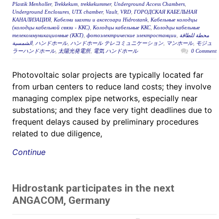
Plastik Menholler
,
Trekkekum
,
trekkekummer
,
Underground Access Chambers
,
Underground Enclosures
,
UTX chamber
,
Vault
,
VRD
,
ГОРОДСКАЯ КАБЕЛЬНАЯ
КАНАЛИЗАЦИЯ
,
Кабелни шахти и аксесоари Hidrostank
,
Кабельные колодцы
(колодцы кабельной связи - ККС)
,
Колодцы кабельные ККС
,
Колодцы кабельные
телекоммуникационные (ККТ)
,
фотоэлектрические электростанции
,
محطة للطاقة
الشمسية
,
ハンドホール
,
ハンドホール テレコミュニケーション
,
マンホール
,
モジュ
ラーハンドホール
,
太陽光発電所
,
電気 ハンドホール
0 Comment
Photovoltaic solar projects are typically located far
from urban centers to reduce land costs; they involve
managing complex pipe networks, especially near
substations; and they face very tight deadlines due to
frequent delays caused by preliminary procedures
related to due diligence,
Continue
Hidrostank participates in the next
ANGACOM, Germany