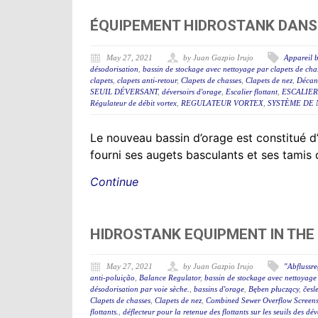
ÉQUIPEMENT HIDROSTANK DANS 
May 27, 2021
by Juan Gazpio Irujo
Appareil b
désodorisation
,
bassin de stockage avec nettoyage par clapets de cha
clapets
,
clapets anti-retour
,
Clapets de chasses
,
Clapets de nez
,
Décant
SEUIL DÉVERSANT
,
déversoirs d'orage
,
Escalier flottant
,
ESCALIER
Régulateur de débit vortex
,
REGULATEUR VORTEX
,
SYSTÈME DE 
Le nouveau bassin d’orage est constitué
fourni ses augets basculants et ses tamis
Continue
HIDROSTANK EQUIPMENT IN THE
May 27, 2021
by Juan Gazpio Irujo
"Abflussr
anti-poluição
,
Balance Regulator
,
bassin de stockage avec nettoyage 
désodorisation par voie sèche.
,
bassins d'orage
,
Bęben płuczący
,
česl
Clapets de chasses
,
Clapets de nez
,
Combined Sewer Overflow Screen
flottants.
,
déflecteur pour la retenue des flottants sur les seuils des d