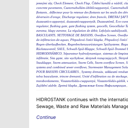
jemnými síty
,
Check Element
,
Check Flap
,
Čištění kanálů a nádrží
,
cla
concrete pavements
,
Csatornahullám-öblítőcsappantyú
,
Csatornahul
flottants.
,
déflecteur pour la retenue des flottants sur les seuils des d
déversoirs d'orage
,
Discharge regulator
,
dren francés
,
DRENAJ ŞAFT
duzzasztócs-appantyú
,
duzzasztócsappantyúk
,
Duzzasztómű
,
Eco-cunet
regulator
,
flushing gate
,
gate flushing system
,
geocells
,
Geocellular T
zwrotna
,
klapy zwrotne
,
La régulation de débit
,
Lefolyás-szabályozók
BASCULANTS
,
NETTOYAGE DE BASSINS
,
Overflow Screen
,
Overflo
de-infiltracion-de-aguas
,
Přepadová čistící klapka
,
Přepadový čistící
Regen-überlaufbecken
,
Regenbeckenausrüstungen Spülsysteme
,
Regu
Rückstauventil
,
SAUL
,
Schwall-Spül-Klappe
,
Schwall-Spül-Trommel b
HIDRODINÁMICO
,
Séparateur hydrodynamique
,
sistemas de limpie
infiltratie
,
Sita gęste
,
sito wychyłowe
,
skrzynek rozsączających
,
Skrzynk
Stauklappe
,
Storm attenuation
,
Storm Cells
,
Storm overflow Screen
,
S
systems and combined sewer overflows
,
Stormwater Management Solu
POUR BASSINS CIRCULAIRES.
,
Systemy drenażu
,
szikkasztó rendsze
tolva basculante
,
trincee drenanti
,
Unité d'infiltration ou de stockage
transbordamento
,
Visszatorlódás-csappantyú
,
Visszatorlódás-gátlók
,
Zajištění zádrže
,
Zpetná klapka
,
Дренажные блоки Инфильтрация.
HIDROSTANK continues with the internation
Sewage, Waste and Raw Materials Managem
Continue