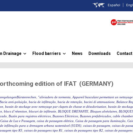
Español
|
Engl
n Drainage
Flood barriers
News
Downloads
Contact
»
»
forthcoming edition of IFAT (GERMANY)
ssregelungenBürstenrechen
,
"aliviadero de tormenta
,
Appareil basculant permettant un nettoyage 
Bacia anti-poluição
,
bacia de infiltração
,
bacia de retenção
,
bacini di attenuazione
,
Balance Reg
ion
,
bassin de stockage avec nettoyage par clapets de chasse et désodorisation
,
bassin de stockage
on
,
blocs d’rétention
,
blocuri de infiltratie
,
BLOQUE DRENANTE
,
Bloques alvéolaires
,
BLOQUES
icado
,
Buzón para registros eléctricos
,
Buzones Eléctricos
,
Buzones prefabricados
,
cable chamber
,
Caixa de Luz e Passagem
,
caixa de passagem elétrica
,
Caixa de passagem para iluminação
,
Caix
 de infiltração para a drenagem urbana sustentável (SUDS)
,
caixas de passagem
,
caixas de passa
passagem tipo R3
,
caixas de passagens tipo R1
,
caixas de passagens tipo R2
,
caixas de passagens