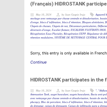
(Français) HIDROSTANK participe
May 10, 2024
by Juan Gazpio Irujo
Appareil b
stockage avec nettoyage par chasse centrale et désodorisation
,
bassin
d'orage
,
blocs d’infiltration
,
blocs d’rétention
,
Bloques alvéolaires
,
B
Clapets de chasses
,
Clapets de nez
,
Décanteurs particulaires
,
Déflecteu
déversoirs d'orage
,
Escalier flottant
,
ESCALIERS FLOTTANTS INOX
Récupération Eaux Pluviales
,
Récupération EEPP
,
Régulateur de déb
rétention modulaires
,
SYSTÈME DE NETTOYAGE CENTRAL POUR B
Sorry, this entry is only available in French
Continue
HIDROSTANK participates in the 
May 10, 2024
by Juan Gazpio Irujo
"
,
"Abflus
Attenuation Tank
,
auget basculant
,
augets basculants
,
Bacia anti-po
avec nettoyage par chasse centrale et désodorisation
,
bassin de stock
płuczący
,
Bloc de percolare
,
blocs d’infiltration
,
blocs d’rétention
,
bl
de drenatge
,
caixas de drenagem
,
Caixas de infiltração para a dren