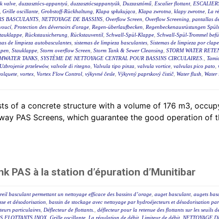
ck valve
,
duzzasztócs-appantyú
,
duzzasztócsappantyúk
,
Duzzasztómű
,
Escalier flottant
,
ESCALIER
,
Grille oscillante
,
Grobstoff-Rückhaltung
,
Klapa spłukująca
,
Klapa zwrotna
,
klapy zwrotne
,
La r
RS BASCULANTS
,
NETTOYAGE DE BASSINS
,
Overflow Screen
,
Overflow Screening
,
pantallas de
voucí
,
Protection des déversoirs d'orage
,
Regen-überlaufbecken
,
Regenbeckenausrüstungen Spüls
tauklappe
,
Rückstausicherung
,
Rückstauventil
,
Schwall-Spül-Klappe
,
Schwall-Spül-Trommel befül
mas de limpieza autobasculantes
,
sistemas de limpieza basculantes
,
Sistemas de limpieza por clape
ppen
,
Stauklappe
,
Storm overflow Screen
,
Storm Tank & Sewer Cleansing
,
STORM WATER RETEN
MWATER TANKS
,
SYSTÈME DE NETTOYAGE CENTRAL POUR BASSINS CIRCULAIRES.
,
Tami
Uzbrojenie przelewów
,
valvole di ritegno
,
Valvula tipo pinza
,
valvula vortice
,
valvulas pico pato
,
volquete
,
vortex
,
Vortex Flow Control
,
výkyvné česle
,
Výkyvný paprskový čistič
,
Water flush
,
Water 
ts of a concrete structure with a volume of 176 m3, occ
lway PAS Screens, which guarantee the good operation of th
k PAS à la station d’épuration d’Munitibar
eil basculant permettant un nettoyage efficace des bassins d’orage
,
auget basculant
,
augets bas
sse et désodorisation
,
bassin de stockage avec nettoyage par hydroéjecteurs et désodorisation par
eurs particulaires
,
Déflecteur de flottants.
,
déflecteur pour la retenue des flottants sur les seuils 
S FLOTTANTS INOX
,
Grille oscillante
,
La régulation de débit
,
Limiteur de débit
,
NETTOYAGE D