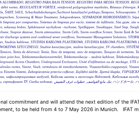
RA ALUMBRADO
,
REGISTRO PARA BAJA TENSION
,
REGISTRO PARA MEDIA TENSION
,
REGI
 débit vortex
,
REGULATEUR VORTEX
,
reinforced polypropylene manholes
,
Réseaux d'énergie
,
R
la
,
ŠAHT
,
SAUL
,
Schachtabdeckungen;Šachtové kanalizační poklopy;Tampons
,
Schouwputten
,
ingrechen
,
Screening & Water Treatment
,
Seksjonsbrønn
,
SEPARADOR HIDRODINÁMICO
,
Sépa
de limpieza por compuertas
,
Sistemas de limpieza por vacío
,
sisteme de infiltratie
,
Sita gęste
,
sito 
es
,
sokaway bobex
,
Spłukiwanie wychyłowe –ruchome
,
Spülkippen
,
Stauklappe
,
Steel Step
,
Steig
eliwne
,
Stopnie złazowe
,
Storm attenuation
,
Storm Cells
,
Storm overflow Screen
,
Storm Tank & Se
ter discharge systems and combined sewer overflows
,
Stormwater Management Solutions
,
STORM
es
,
Studnia kablowa
,
STUDNIA KABLOWA PLASTIKOWA
,
STUDNIA KABLOWA PLASTIKOWA 
TWORZYWA SZTUCZNEGO
,
Studnie kana|tzacyjne
,
studnie kanalizacyjne
,
SV chambers
,
SYSTÈM
Tamices
,
Tamis de déversoir
,
Tamiz
,
Tanc de tempesta
,
tanc de tempestes
,
Tanques de tormenta
,
T
tion joint box
,
Telekommunikationsverteiler
,
Telekomunikacja – studnie kablowe
,
Telekomünikasyo
erground Access Chambers
,
Underground Enclosures
,
Unité d'infiltration ou de stockage
,
UTX c
valvulas vortex
,
Vanne
,
Vault
,
vertedouro de transbordamento
,
Visszatorlódás-csappantyú
,
Vissza
u Yönetim Sistemi
,
Zabezpieczenia przeciw-cofkowe
,
Zajištění zádrže
,
Zpetná klapka
,
ГОРОДСКА
оки
,
инфильтрационных модулей
,
Кабелни шахти и аксесоари Hidrostank
,
Кабельные колодц
ы
,
сертификат ТР
,
Скобы ходовые
,
خطوات غرف التفتيش
,
تنك مانع العواصف
,
ハンドホール
,
ハ
al commitment and will attend the next edition of the IFAT,
ent, to be held from 4 to 7 May 2026 in Munich. IFAT me