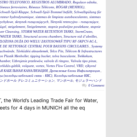
STRO TELEFONICO
,
REGISTROS ALUMBRADO
,
Regulace odtoku
,
éseaux ferroviaires
,
Réseaux Télécoms
,
RÖGAR (MENHOL)
,
Schwall-Spül-Klappe
,
Schwall-Spül-Trommel befüllt
,
Schwallspülung für
rateur hydrodynamique
,
sistemas de limpieza autobasculantes
,
sistemas
wychyłowe
,
skrzynek rozsączających
,
Skrzynki retencyjno - rozsączające
,
bügel
,
steigelement
,
Steigelemente
,
stopnie podwójne powlekane
,
stopnie
wer Cleansing
,
STORM WATER RETENTION TANKS
,
StormCrates
,
WATER TANKS
,
Structural access chambers
,
Structure nid d’abeilles
,
ZŁOŻONA DUŻA DO WIELU ZASTOSOWAŃ TYPU RF-SKPCV-AC-L
,
E DE NETTOYAGE CENTRAL POUR BASSINS CIRCULAIRES.
,
Systemy
auchwände
,
Távközlési aknaelemek
,
Telco Pits
,
Télécom & Infrastructures
n Plastik Menholler
,
tipping bucket
,
tolva basculante
,
Trekkekum
,
hamber
,
Uzbrojenie przelewów
,
valvole di ritegno
,
Valvula tipo pinza
,
torlódás-gátlók
,
volquete
,
vortex
,
Vortex Flow Control
,
VRD
,
výkyvné
Я КАБЕЛЬНАЯ КАНАЛИЗАЦИЯ
,
Дренажные блоки Инфильтрация.
,
ы (колодцы кабельной связи - ККС)
,
Колодцы кабельные ККС
,
ンドホール テレコミュニケーション
,
マンホール
,
モジュラーハンド
0 Comment
 the World’s Leading Trade Fair for Water,
ets for 4 days in MUNICH all the eq