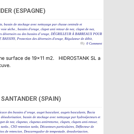
NDER (ESPAGNE)
ts
,
bassin de stockage avec nettoyage par chasse centrale et
 voie sèche.
,
bassins d'orage
,
clapet anti retour de nez
,
clapet de nez
,
des déversoirs ou des bassins d’orage
,
DÉGRILLEUR À BARREAUX POUR
E BASSINS
,
Protection des déversoirs d'orage
,
Régulateur de débit
,
0 Comment
t une surface de 19×11 m2. HIDROSTANK SL a
 cuve.
 SANTANDER (SPAIN)
icace des bassins d’orage
,
auget basculant
,
augets basculants
,
Bacia
t désodorisation
,
bassin de stockage avec nettoyage par hydroéjecteurs et
apet de nez
,
clapetas
,
clapetas antirretorno
,
clapets
,
clapets anti-retour
,
tanks.
,
CSO retention tanks
,
Décanteurs particulaires
,
Déflecteur de
tos de retencion
,
Descarregador de tempestade
,
desodorizacion
,