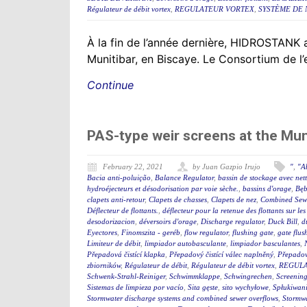
Régulateur de débit vortex
,
REGULATEUR VORTEX
,
SYSTÈME DE 
À la fin de l’année dernière, HIDROSTANK a
Munitibar, en Biscaye. Le Consortium de l’
Continue
PAS-type weir screens at the Mu
February 22, 2021
by Juan Gazpio Irujo
"
,
"A
Bacia anti-poluição
,
Balance Regulator
,
bassin de stockage avec net
hydroéjecteurs et désodorisation par voie sèche.
,
bassins d'orage
,
Bęb
clapets anti-retour
,
Clapets de chasses
,
Clapets de nez
,
Combined Sewe
Déflecteur de flottants.
,
déflecteur pour la retenue des flottants sur le
desodorizacion
,
déversoirs d'orage
,
Discharge regulator
,
Duck Bill
,
d
Eyectores
,
Finomszita - geréb
,
flow regulator
,
flushing gate
,
gate flus
Limiteur de débit
,
limpiador autobasculante
,
limpiador basculantes
,
Přepadová čistící klapka
,
Přepadový čistící válec naplněný
,
Přepadový
zbiorników
,
Régulateur de débit
,
Régulateur de débit vortex
,
REGULA
Schwenk-Strahl-Reiniger
,
Schwimmklappe
,
Schwingrechen
,
Screening
Sistemas de limpieza por vacío
,
Sita gęste
,
sito wychyłowe
,
Spłukiwan
Stormwater discharge systems and combined sewer overflows
,
Stormw