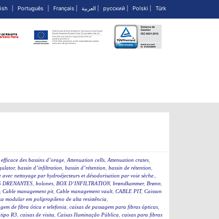
ish
|
Português
|
Français
|
العربية
|
русский
|
Polski
|
Türk
efficace des bassins d’orage
,
Attenuation cells
,
Attenuation crates
,
ulator
,
bassin d’infiltration
,
bassin d’rétention
,
bassin de rétention
,
 avec nettoyage par hydroéjecteurs et désodorisation par voie sèche.
,
 DRENANTES
,
bolones
,
BOX D’INFILTRATION
,
brøndkammer
,
Brønn
,
,
Cable management pit
,
Cable management vault
,
CABLE PIT
,
Caisson
a modular em polipropileno de alta resistência
,
gem de fibra ótica e telefonia
,
caixas de passagem para fibras ópticas
,
 tipo R3
,
caixas de visita
,
Caixas Iluminação Pública
,
caixas para fibras