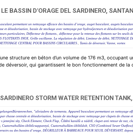
LE BASSIN D’ORAGE DEL SARDINERO, SANTA
asculant permettant un nettoyage efficace des bassins d’orage
,
auget basculant
,
augets basculan
sse et désodorisation
,
bassin de stockage avec nettoyage par hydroéjecteurs et désodorisation par
eurs particulaires
,
Déflecteur de flottants.
,
déflecteur pour la retenue des flottants sur les seuils 
S FLOTTANTS INOX
,
Grille oscillante
,
La régulation de débit
,
Limiteur de débit
,
NETTOYAGE D
NETTOYAGE CENTRAL POUR BASSINS CIRCULAIRES.
,
Tamis de déversoir
,
Vanne
,
vortex
 d’une structure en béton d’un volume de 176 m3, occupan
 de déversoir, qui garantissent le bon fonctionnement de la
 SARDINERO STORM WATER RETENTION TANK,
egelungenBürstenrechen
,
"aliviadero de tormenta
,
Appareil basculant permettant un nettoyage eff
par chasse centrale et désodorisation
,
bassin de stockage avec nettoyage par clapets de chasse e
e s jemnými síty
,
Check Element
,
Check Flap
,
Čištění kanálů a nádrží
,
clapet anti retour de nez
,
cl
s
,
Csatornahullám-öblítőcsappantyú
,
Csatornahullám-öblítődob
,
CSO (Combined Sewer Outflow) 
éversoirs ou des bassins d’orage
,
DÉGRILLEUR À BARREAUX POUR SEUIL DÉVERSANT
,
deposi