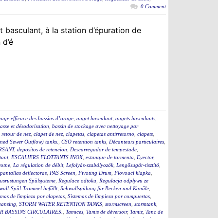
0 Comment
 basculant, à la station d’épuration de
 d’é
yage efficace des bassins d’orage
,
auget basculant
,
augets basculants
,
asse et désodorisation
,
bassin de stockage avec nettoyage par
i retour de nez
,
clapet de nez
,
clapetas
,
clapetas antirretorno
,
clapets
,
ed Sewer Outflow) tanks.
,
CSO retention tanks
,
Décanteurs particulaires
,
RSANT
,
depositos de retencion
,
Descarregador de tempestade
,
tant
,
ESCALIERS FLOTTANTS INOX
,
estanque de tormenta
,
Eyector
,
rotne
,
La régulation de débit
,
Lefolyás-szabályozók
,
Lengősugár-tisztító
,
pantallas deflectoras
,
PAS Screen
,
Pivoting Drum
,
Plovoucí klapka
,
usrüstungen Spülsysteme
,
Regulace odtoku
,
Regulacja odpływu ze
wall-Spül-Trommel befüllt
,
Schwallspülung für Becken und Kanäle
,
emas de limpieza por clapetas
,
Sistemas de limpieza por compuertas
,
eansing
,
STORM WATER RETENTION TANKS
,
stormscreen
,
stormtank
,
 BASSINS CIRCULAIRES.
,
Tamices
,
Tamis de déversoir
,
Tamiz
,
Tanc de