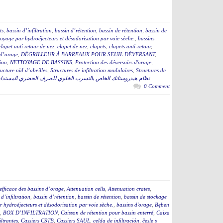
ts
,
bassin d’infiltration
,
bassin d’rétention
,
bassin de rétention
,
bassin de
toyage par hydroéjecteurs et désodorisation par voie sèche.
,
bassins
clapet anti retour de nez
,
clapet de nez
,
clapets
,
clapets anti-retour
,
s d’orage
,
DÉGRILLEUR À BARREAUX POUR SEUIL DÉVERSANT
,
tion
,
NETTOYAGE DE BASSINS
,
Protection des déversoirs d'orage
,
ructure nid d’abeilles
,
Structures de infiltration modulaires
,
Structures de
نظام هيدروستانك الخاص بالتسرب الخلوي للصرف الحضري المستدا
0 Comment
efficace des bassins d’orage
,
Attenuation cells
,
Attenuation crates
,
 d’infiltration
,
bassin d’rétention
,
bassin de rétention
,
bassin de stockage
 hydroéjecteurs et désodorisation par voie sèche.
,
bassins d'orage
,
Bęben
,
BOX D’INFILTRATION
,
Caisson de rétention pour bassin enterré
,
Caixa
iltrantes
,
Cassiers CSTB
,
Cassiers SAUL
,
celda de infiltración
,
česle s