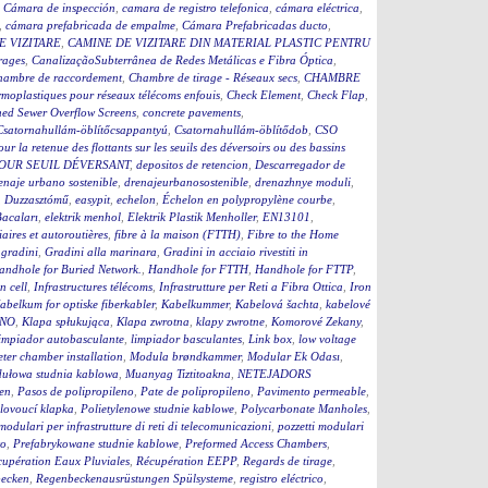
,
Cámara de inspección
,
camara de registro telefonica
,
cámara eléctrica
,
,
cámara prefabricada de empalme
,
Cámara Prefabricadas ducto
,
E VIZITARE
,
CAMINE DE VIZITARE DIN MATERIAL PLASTIC PENTRU
rages
,
CanalizaçãoSubterrânea de Redes Metálicas e Fibra Óptica
,
hambre de raccordement
,
Chambre de tirage - Réseaux secs
,
CHAMBRE
moplastiques pour réseaux télécoms enfouis
,
Check Element
,
Check Flap
,
ed Sewer Overflow Screens
,
concrete pavements
,
Csatornahullám-öblítőcsappantyú
,
Csatornahullám-öblítődob
,
CSO
our la retenue des flottants sur les seuils des déversoirs ou des bassins
OUR SEUIL DÉVERSANT
,
depositos de retencion
,
Descarregador de
enaje urbano sostenible
,
drenajeurbanosostenible
,
drenazhnye moduli
,
,
Duzzasztómű
,
easypit
,
echelon
,
Échelon en polypropylène courbe
,
Bacaları
,
elektrik menhol
,
Elektrik Plastik Menholler
,
EN13101
,
iaires et autoroutières
,
fibre à la maison (FTTH)
,
Fibre to the Home
,
gradini
,
Gradini alla marinara
,
Gradini in acciaio rivestiti in
andhole for Buried Network.
,
Handhole for FTTH
,
Handhole for FTTP
,
on cell
,
Infrastructures télécoms
,
Infrastrutture per Reti a Fibra Ottica
,
Iron
abelkum for optiske fiberkabler
,
Kabelkummer
,
Kabelová šachta
,
kabelové
ČNO
,
Klapa spłukująca
,
Klapa zwrotna
,
klapy zwrotne
,
Komorové Zekany
,
impiador autobasculante
,
limpiador basculantes
,
Link box
,
low voltage
ter chamber installation
,
Modula brøndkammer
,
Modular Ek Odası
,
ułowa studnia kablowa
,
Muanyag Tiztitoakna
,
NETEJADORS
en
,
Pasos de polipropileno
,
Pate de polipropileno
,
Pavimento permeable
,
lovoucí klapka
,
Polietylenowe studnie kablowe
,
Polycarbonate Manholes
,
 modulari per infrastrutture di reti di telecomunicazioni
,
pozzetti modulari
to
,
Prefabrykowane studnie kablowe
,
Preformed Access Chambers
,
upération Eaux Pluviales
,
Récupération EEPP
,
Regards de tirage
,
becken
,
Regenbeckenausrüstungen Spülsysteme
,
registro eléctrico
,