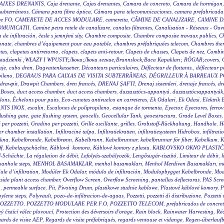
AIXES DRENANTS
,
Caja drenante
,
Cajas drenantes
,
Camara de concreto
,
Camara de hormigon
subterráneos
,
Cámara para fibra óptica
,
Cámara para telecomunicaciones
,
camara prefabricada
re FO
,
CAMERETE DE ACCES MODULARE
,
cameretta
,
CĂMINE DE CANALIZARE
,
CAMINE D
OMUNICATII
,
Camine petru retele de canalizare
,
canales filtrantes
,
Canalisation - Réseaux - Ouv
a de infiltración
,
česle s jemnými síty
,
Chambre composite
,
Chambre composite travaux publics
,
C
onate
,
chambres d’équipement pour eau potable
,
chambres préfabriquées telecom
,
Chambres ther
tas
,
clapetas antirretorno
,
clapets
,
clapets anti-retour
,
Clapets de chasses
,
Clapets de nez
,
Combin
wy studzienki ;WŁAZY I WPUSTY;Люки;Люки легкие;Brunnslock;Baca Kapakları; RÖGAR;covers
,
aje
,
cubo dren
,
Dagvattenkassetter
,
Décanteurs particulaires
,
Déflecteur de flottants.
,
déflecteur p
pileno
,
DEGRAUS PARA CAIXAS DE VISITA SUBTERRÂNEAS
,
DÉGRILLEUR À BARREAUX P
drawpit
,
Drawpit Chambers
,
dren francés
,
DRENAJ ŞAFTI
,
Drenaj sistemleri
,
drenaje francés
,
dr
 Boxes
,
duct access chamber
,
duct access chambers
,
duzzasztócs-appantyú
,
duzzasztócsappantyúk
lons
,
Échelons pour puits
,
Eco-cunetas antivuelco en carreteras
,
Ek Odalari
,
Ek Odasi
,
Elektrik 
NTS INOX
,
escalin
,
Escalones de polipropileno
,
estanque de tormenta
,
Eyector
,
Eyectores
,
ferrov
flushing gate
,
gate flushing system
,
geocells
,
Geocellular Tank
,
geoestructura
,
Grade Level Boxes
 per pozzetti
,
Gradino per pozzetti
,
Grille oscillante
,
grilles
,
Grobstoff-Rückhaltung
,
Handhole
,
H
r chamber installation
,
Infiltracinė talpa
,
Infiltratiekratten
,
infiltratiesysteem Hidrobox
,
infiltrati
akna
,
Kabelbronde
,
Kabelbrønn
,
Kabelbrunn
,
Kabelbrunnar
,
kabelbrunnar för fiber
,
Kabelkum
,
K
ff
,
Kabelzugschächte
,
Káblová komora
,
Káblové komory z plastu
,
KABLOVSKO OKNO PLASTI
f-Schächte
,
La régulation de débit
,
Lefolyás-szabályozók
,
Lengősugár-tisztító
,
Limiteur de débit
,
l
anhole steps
,
MENHOL BASAMAKLAR
,
menhol basamakları
,
Menhol Merdiven Basamakları
,
me
le d’infiltration
,
Modüler Ek Odalar
,
módulo de infiltración
,
Modulopbygget Kabelbronde
,
Mod
side plant access chamber
,
Overflow Screen
,
Overflow Screening
,
pantallas deflectoras
,
PAS Scre
g
,
permeable surface
,
Pit
,
Pivoting Drum
,
plastikowe studnie kablowe
,
Plastové káblové komory
,
P
ylene steps
,
Polyvault
,
pozo-de-infiltracion-de-aguas
,
Pozzetti
,
pozzetti di distribuzione
,
Pozzetti
OZZETTO
,
POZZETTO MODULARE PER F.O
,
POZZETTO TELECOM
,
prefabricados de concre
 čistící válec plovoucí
,
Protection des déversoirs d'orage
,
Rain block
,
Rainwater Harvesting
,
Réc
ards de visite AEP
,
Regards de visite préfabriqués
,
regards ventouse et vidange
,
Regen-überlauf