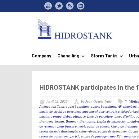
Company
Chanelling
Storm Tanks
Urba
»
»
HIDROSTANK participates in the 
April 02, 2026
by Juan Gazpio Irujo
"
,
"Abflu
Attenuation Tank
,
auget basculant
,
augets basculants
,
AV chambers
,
bassin de stockage avec nettoyage par chasse centrale et désodorisat
bassins d'orage
,
Bęben płuczący
,
Bloc de percolare
,
blocs d’infiltrati
Brønnene
,
brunn
,
Brunnar
,
Brunnarna
,
Buzón de inspección prefabr
de rétention pour bassin enterré
,
caixa de acesso
,
Caixa de drenatge
caixas da rede distribuição subterrânea
,
caixas de drenagem
,
Caixas
caixas de passagem tipo R1
,
caixas de passagem tipo R2
,
caixas de 