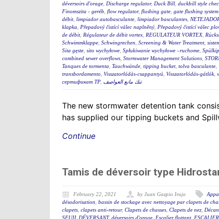
déversoirs d'orage
,
Discharge regulator
,
Duck Bill
,
duckbill style che
Finomszita - geréb
,
flow regulator
,
flushing gate
,
gate flushing system
débit
,
limpiador autobasculante
,
limpiador basculantes
,
NETEJADO
klapka
,
Přepadový čistící válec naplněný
,
Přepadový čistící válec plo
de débit
,
Régulateur de débit vortex
,
REGULATEUR VORTEX
,
Rücks
Schwimmklappe
,
Schwingrechen
,
Screening & Water Treatment
,
siste
Sita gęste
,
sito wychyłowe
,
Spłukiwanie wychyłowe –ruchome
,
Spülki
combined sewer overflows
,
Stormwater Management Solutions
,
STOR
Tanques de tormenta
,
Tauchwände
,
tipping bucket
,
tolva basculante
,
transbordamento
,
Visszatorlódás-csappantyú
,
Visszatorlódás-gátlók
,
сертификат ТР
,
تنك مانع العواصف
The new stormwater detention tank consis
has supplied our tipping buckets and Spil
Continue
Tamis de déversoir type Hidrostan
February 22, 2021
by Juan Gazpio Irujo
Appar
désodorisation
,
bassin de stockage avec nettoyage par clapets de cha
clapets
,
clapets anti-retour
,
Clapets de chasses
,
Clapets de nez
,
Décant
SEUIL DÉVERSANT
,
déversoirs d'orage
,
Escalier flottant
,
ESCALIER