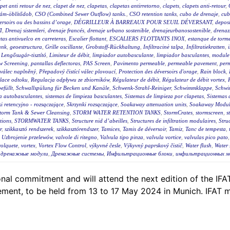
pet anti retour de nez
,
clapet de nez
,
clapetas
,
clapetas antirretorno
,
clapets
,
clapets anti-retour
,
lám-öblítődob
,
CSO (Combined Sewer Outflow) tanks.
,
CSO retention tanks
,
cubo de drenaje
,
cub
éversoirs ou des bassins d’orage
,
DÉGRILLEUR À BARREAUX POUR SEUIL DÉVERSANT
,
deposi
I
,
Drenaj sistemleri
,
drenaje francés
,
drenaje urbano sostenible
,
drenajeurbanosostenible
,
drenaz
as antivuelco en carreteras
,
Escalier flottant
,
ESCALIERS FLOTTANTS INOX
,
estanque de torm
ank
,
geoestructura
,
Grille oscillante
,
Grobstoff-Rückhaltung
,
Infiltracinė talpa
,
Infiltratiekratten
,
,
Lengősugár-tisztító
,
Limiteur de débit
,
limpiador autobasculante
,
limpiador basculantes
,
module 
w Screening
,
pantallas deflectoras
,
PAS Screen
,
Pavimento permeable
,
permeable pavement
,
per
 válec naplněný
,
Přepadový čistící válec plovoucí
,
Protection des déversoirs d'orage
,
Rain block
,
lace odtoku
,
Regulacja odpływu ze zbiorników
,
Régulateur de débit
,
Régulateur de débit vortex
,
efüllt
,
Schwallspülung für Becken und Kanäle
,
Schwenk-Strahl-Reiniger
,
Schwimmklappe
,
Schwi
za autobasculantes
,
sistemas de limpieza basculantes
,
Sistemas de limpieza por clapetas
,
Sistemas 
i retencyjno - rozsączające
,
Skrzynki rozsączające
,
Soakaway attenuation units
,
Soakaway Modul
torm Tank & Sewer Cleansing
,
STORM WATER RETENTION TANKS
,
StormCrates
,
stormscreen
,
s
tions
,
STORMWATER TANKS
,
Structure nid d’abeilles
,
Structures de infiltration modulaires
,
Stru
r
,
szikkasztó rendszerek
,
szikkasztórendszer
,
Tamices
,
Tamis de déversoir
,
Tamiz
,
Tanc de tempesta
,
,
Uzbrojenie przelewów
,
valvole di ritegno
,
Valvula tipo pinza
,
valvula vortice
,
valvulas pico pato
volquete
,
vortex
,
Vortex Flow Control
,
výkyvné česle
,
Výkyvný paprskový čistič
,
Water flush
,
Water 
,
дренажные модули
,
Дренажные системы
,
Инфильтрационные блоки
,
инфильтрационных м
al commitment and will attend the next edition of the IFAT,
ent, to be held from 13 to 17 May 2024 in Munich. IFAT m