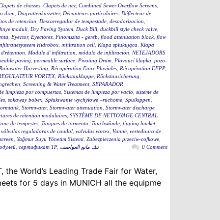
Clapets de chasses
,
Clapets de nez
,
Combined Sewer Overflow Screens
,
o dren
,
Dagvattenkassetter
,
Décanteurs particulaires
,
Déflecteur de
tos de retencion
,
Descarregador de tempestade
,
desodorizacion
,
hnye moduli
,
Dry Paving System
,
Duck Bill
,
duckbill style check valve
,
enta
,
Eyector
,
Eyectores
,
Finomszita - geréb
,
flood attenuation block
,
flow
infiltratiesysteem Hidrobox
,
infiltration cell
,
Klapa spłukująca
,
Klapa
d'rétention
,
Module d’infiltration
,
módulo de infiltración
,
NETEJADORS
meable paving
,
permeable surface
,
Pivoting Drum
,
Plovoucí klapka
,
pozo-
Rainwater Harvesting
,
Récupération Eaux Pluviales
,
Récupération EEPP
,
REGULATEUR VORTEX
,
Rückstauklappe
,
Rückstausicherung
,
ngrechen
,
Screening & Water Treatment
,
SEPARADOR
de limpieza por compuertas
,
Sistemas de limpieza por vacío
,
sisteme de
es
,
sokaway bobex
,
Spłukiwanie wychyłowe –ruchome
,
Spülkippen
,
tormtank
,
Stormwater
,
Stormwater attenuation
,
Stormwater discharge
ctures de rétention modulaires
,
SYSTÈME DE NETTOYAGE CENTRAL
tanc de tempestes
,
Tanques de tormenta
,
Tauchwände
,
tipping bucket
,
,
válvulas reguladoras de caudal
,
valvulas vortex
,
Vanne
,
vertedouro de
screen
,
Yağmur Suyu Yönetim Sistemi
,
Zabezpieczenia przeciw-cofkowe
,
одулей
,
сертификат ТР
,
تنك مانع العواصف
0 Comment
 the World’s Leading Trade Fair for Water,
eets for 5 days in MUNICH all the equipme