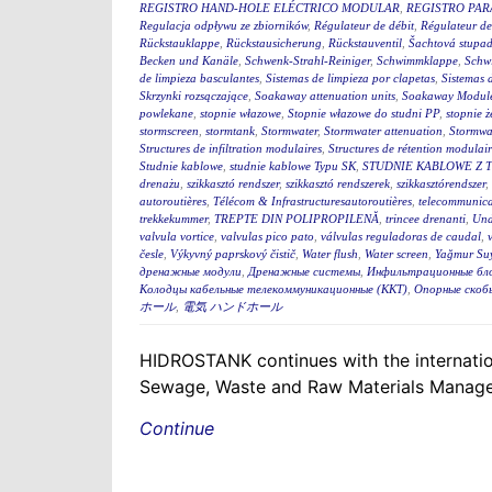
REGISTRO HAND-HOLE ELÉCTRICO MODULAR
,
REGISTRO PA
Regulacja odpływu ze zbiorników
,
Régulateur de débit
,
Régulateur de
Rückstauklappe
,
Rückstausicherung
,
Rückstauventil
,
Šachtová stupad
Becken und Kanäle
,
Schwenk-Strahl-Reiniger
,
Schwimmklappe
,
Schw
de limpieza basculantes
,
Sistemas de limpieza por clapetas
,
Sistemas 
Skrzynki rozsączające
,
Soakaway attenuation units
,
Soakaway Modul
powlekane
,
stopnie włazowe
,
Stopnie włazowe do studni PP
,
stopnie ż
stormscreen
,
stormtank
,
Stormwater
,
Stormwater attenuation
,
Stormwa
Structures de infiltration modulaires
,
Structures de rétention modulair
Studnie kablowe
,
studnie kablowe Typu SK
,
STUDNIE KABLOWE Z 
drenażu
,
szikkasztó rendszer
,
szikkasztó rendszerek
,
szikkasztórendszer
,
autoroutières
,
Télécom & Infrastructuresautoroutières
,
telecommunica
trekkekummer
,
TREPTE DIN POLIPROPILENĂ
,
trincee drenanti
,
Und
valvula vortice
,
valvulas pico pato
,
válvulas reguladoras de caudal
,
česle
,
Výkyvný paprskový čistič
,
Water flush
,
Water screen
,
Yağmur Suy
дренажные модули
,
Дренажные системы
,
Инфильтрационные бл
Колодцы кабельные телекоммуникационные (ККТ)
,
Опорные скоб
ホール
,
電気 ハンドホール
HIDROSTANK continues with the internation
Sewage, Waste and Raw Materials Managem
Continue