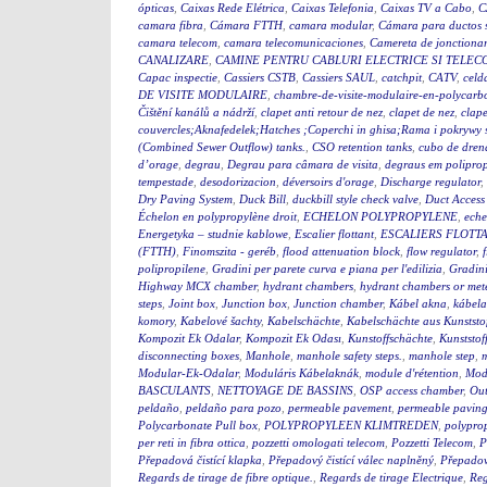
ópticas
,
Caixas Rede Elétrica
,
Caixas Telefonia
,
Caixas TV a Cabo
,
C
camara fibra
,
Cámara FTTH
,
camara modular
,
Cámara para ductos 
camara telecom
,
camara telecomunicaciones
,
Camereta de jonctiona
CANALIZARE
,
CAMINE PENTRU CABLURI ELECTRICE SI TELEC
Capac inspectie
,
Cassiers CSTB
,
Cassiers SAUL
,
catchpit
,
CATV
,
celd
DE VISITE MODULAIRE
,
chambre-de-visite-modulaire-en-polycarb
Čištění kanálů a nádrží
,
clapet anti retour de nez
,
clapet de nez
,
clape
couvercles;Aknafedelek;Hatches ;Coperchi in ghisa;Rama i pokry
(Combined Sewer Outflow) tanks.
,
CSO retention tanks
,
cubo de dren
d’orage
,
degrau
,
Degrau para câmara de visita
,
degraus em polipro
tempestade
,
desodorizacion
,
déversoirs d'orage
,
Discharge regulator
,
Dry Paving System
,
Duck Bill
,
duckbill style check valve
,
Duct Access
Échelon en polypropylène droit
,
ECHELON POLYPROPYLENE
,
eche
Energetyka – studnie kablowe
,
Escalier flottant
,
ESCALIERS FLOTTA
(FTTH)
,
Finomszita - geréb
,
flood attenuation block
,
flow regulator
,
polipropilene
,
Gradini per parete curva e piana per l'edilizia
,
Gradini
Highway MCX chamber
,
hydrant chambers
,
hydrant chambers or mete
steps
,
Joint box
,
Junction box
,
Junction chamber
,
Kábel akna
,
kábel
komory
,
Kabelové šachty
,
Kabelschächte
,
Kabelschächte aus Kunststo
Kompozit Ek Odalar
,
Kompozit Ek Odası
,
Kunstoffschächte
,
Kunststof
disconnecting boxes
,
Manhole
,
manhole safety steps.
,
manhole step
,
m
Modular-Ek-Odalar
,
Moduláris Kábelaknák
,
module d'rétention
,
Modu
BASCULANTS
,
NETTOYAGE DE BASSINS
,
OSP access chamber
,
Out
peldaño
,
peldaño para pozo
,
permeable pavement
,
permeable pavin
Polycarbonate Pull box
,
POLYPROPYLEEN KLIMTREDEN
,
polyprop
per reti in fibra ottica
,
pozzetti omologati telecom
,
Pozzetti Telecom
,
P
Přepadová čistící klapka
,
Přepadový čistící válec naplněný
,
Přepadový
Regards de tirage de fibre optique.
,
Regards de tirage Electrique
,
Reg