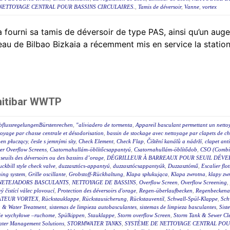
NETTOYAGE CENTRAL POUR BASSINS CIRCULAIRES.
,
Tamis de déversoir
,
Vanne
,
vortex
 fourni sa tamis de déversoir de type PAS, ainsi qu’un auget
eau de Bilbao Bizkaia a récemment mis en service la station
nitibar WWTP
bflussregelungenBürstenrechen
,
"aliviadero de tormenta
,
Appareil basculant permettant un netto
toyage par chasse centrale et désodorisation
,
bassin de stockage avec nettoyage par clapets de ch
en płuczący
,
česle s jemnými síty
,
Check Element
,
Check Flap
,
Čištění kanálů a nádrží
,
clapet ant
r Overflow Screens
,
Csatornahullám-öblítőcsappantyú
,
Csatornahullám-öblítődob
,
CSO (Combin
s seuils des déversoirs ou des bassins d’orage
,
DÉGRILLEUR À BARREAUX POUR SEUIL DÉVE
uckbill style check valve
,
duzzasztócs-appantyú
,
duzzasztócsappantyúk
,
Duzzasztómű
,
Escalier flot
hing system
,
Grille oscillante
,
Grobstoff-Rückhaltung
,
Klapa spłukująca
,
Klapa zwrotna
,
klapy zw
NETEJADORS BASCULANTS
,
NETTOYAGE DE BASSINS
,
Overflow Screen
,
Overflow Screening
,
 čistící válec plovoucí
,
Protection des déversoirs d'orage
,
Regen-überlaufbecken
,
Regenbeckena
TEUR VORTEX
,
Rückstauklappe
,
Rückstausicherung
,
Rückstauventil
,
Schwall-Spül-Klappe
,
Sch
 & Water Treatment
,
sistemas de limpieza autobasculantes
,
sistemas de limpieza basculantes
,
Sist
ie wychyłowe –ruchome
,
Spülkippen
,
Stauklappe
,
Storm overflow Screen
,
Storm Tank & Sewer Cl
ater Management Solutions
,
STORMWATER TANKS
,
SYSTÈME DE NETTOYAGE CENTRAL POUR