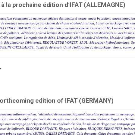
 à la prochaine édition d’IFAT (ALLEMAGNE)
asculant permettant un nettoyage efficace des bassins d’orage
,
auget basculant
,
augets basculan
 de stockage avec nettoyage par clapets de chasse et désodorisation
,
bassin de stockage avec net
OX D’INFILTRATION
,
Caisson de rétention pour bassin enterré
,
Cassiers CSTB
,
Cassiers SAUL
,
r de flottants.
,
déflecteur pour la retenue des flottants sur les seuils des déversoirs ou des bassin
,
Grille oscillante
,
La régulation de débit
,
Limiteur de débit
,
module d'rétention
,
Module d’infiltra
it
,
Régulateur de débit vortex
,
REGULATEUR VORTEX
,
SAUL
,
Séparateur hydrodynamique
,
St
ASSINS CIRCULAIRES.
,
Tamis de déversoir
,
Unité d'infiltration ou de stockage
,
Vanne
,
vortex
,
م
.
forthcoming edition of IFAT (GERMANY)
sregelungenBürstenrechen
,
"aliviadero de tormenta
,
Appareil basculant permettant un nettoyage 
luição
,
bacia de infiltração
,
bacia de retenção
,
bacini di attenuazione
,
Balance Regulator
,
bassin
age avec nettoyage par clapets de chasse et désodorisation
,
bassin de stockage avec nettoyage par
ocuri de infiltratie
,
BLOQUE DRENANTE
,
Bloques alvéolaires
,
BLOQUES DRENANTES
,
bolones
agem urbana sustentável (SUDS)
,
CAIXES DRENANTS
,
Caja drenante
,
Cajas drenantes
,
canales f