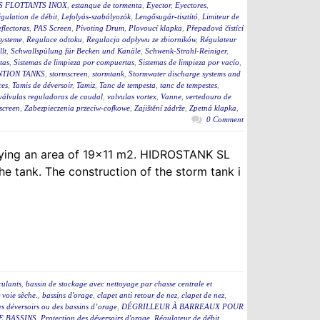
S FLOTTANTS INOX
,
estanque de tormenta
,
Eyector
,
Eyectores
,
égulation de débit
,
Lefolyás-szabályozók
,
Lengősugár-tisztító
,
Limiteur de
flectoras
,
PAS Screen
,
Pivoting Drum
,
Plovoucí klapka
,
Přepadová čistící
ysteme
,
Regulace odtoku
,
Regulacja odpływu ze zbiorników
,
Régulateur
lt
,
Schwallspülung für Becken und Kanäle
,
Schwenk-Strahl-Reiniger
,
tas
,
Sistemas de limpieza por compuertas
,
Sistemas de limpieza por vacío
,
TION TANKS
,
stormscreen
,
stormtank
,
Stormwater discharge systems and
ces
,
Tamis de déversoir
,
Tamiz
,
Tanc de tempesta
,
tanc de tempestes
,
válvulas reguladoras de caudal
,
valvulas vortex
,
Vanne
,
vertedouro de
screen
,
Zabezpieczenia przeciw-cofkowe
,
Zajištění zádrže
,
Zpetná klapka
,
0 Comment
upying an area of 19×11 m2. HIDROSTANK SL
e tank. The construction of the storm tank i
culants
,
bassin de stockage avec nettoyage par chasse centrale et
 voie sèche.
,
bassins d'orage
,
clapet anti retour de nez
,
clapet de nez
,
des déversoirs ou des bassins d’orage
,
DÉGRILLEUR À BARREAUX POUR
E BASSINS
,
Protection des déversoirs d'orage
,
Régulateur de débit
,