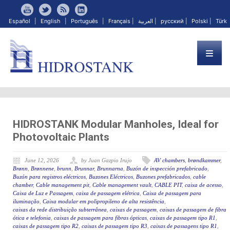
Español
|
English
|
Português
|
Français
|
العربية
|
русский
|
Polski
|
Türk
HIDROSTANK Modular Manholes, Ideal for
Photovoltaic Plants
June 12, 2026
by Juan Gazpio Irujo
AV chambers
,
brøndkammer
,
Brønn
,
Brønnene
,
brunn
,
Brunnar
,
Brunnarna
,
Buzón de inspección prefabricado
,
Buzón para registros eléctricos
,
Buzones Eléctricos
,
Buzones prefabricados
,
cable
chamber
,
Cable management pit
,
Cable management vault
,
CABLE PIT
,
caixa de acesso
,
Caixa de Luz e Passagem
,
caixa de passagem elétrica
,
Caixa de passagem para
iluminação
,
Caixa modular em polipropileno de alta resistência
,
caixas da rede distribuição subterrânea
,
caixas de passagem
,
caixas de passagem de fibra
ótica e telefonia
,
caixas de passagem para fibras ópticas
,
caixas de passagem tipo R1
,
caixas de passagem tipo R2
,
caixas de passagem tipo R3
,
caixas de passagens tipo R1
,