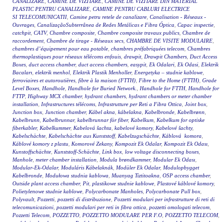
CANALIZARE
,
CAMINE DE VIZITARE
,
CAMINE DE VIZITARE DIN MATERIAL
PLASTIC PENTRU CANALIZARE
,
CAMINE PENTRU CABLURI ELECTRICE
SI TELECOMUNICATII
,
Camine petru retele de canalizare
,
Canalisation - Réseaux -
Ouvrages
,
CanalizaçãoSubterrânea de Redes Metálicas e Fibra Óptica
,
Capac inspectie
,
catchpit
,
CATV
,
Chambre composite
,
Chambre composite travaux publics
,
Chambre de
raccordement
,
Chambre de tirage - Réseaux secs
,
CHAMBRE DE VISITE MODULAIRE
,
chambres d’équipement pour eau potable
,
chambres préfabriquées telecom
,
Chambres
thermoplastiques pour réseaux télécoms enfouis
,
drawpit
,
Drawpit Chambers
,
Duct Access
Boxes
,
duct access chamber
,
duct access chambers
,
easypit
,
Ek Odalari
,
Ek Odasi
,
Elektrik
Bacaları
,
elektrik menhol
,
Elektrik Plastik Menholler
,
Energetyka – studnie kablowe
,
ferroviaires et autoroutières
,
fibre à la maison (FTTH)
,
Fibre to the Home (FTTH)
,
Grade
Level Boxes
,
Handhole
,
Handhole for Buried Network.
,
Handhole for FTTH
,
Handhole for
FTTP
,
Highway MCX chamber
,
hydrant chambers
,
hydrant chambers or meter chamber
installation
,
Infrastructures télécoms
,
Infrastrutture per Reti a Fibra Ottica
,
Joint box
,
Junction box
,
Junction chamber
,
Kábel akna
,
kábelakna
,
Kabelbronde
,
Kabelbrønn
,
Kabelbrunn
,
Kabelbrunnar
,
kabelbrunnar för fiber
,
Kabelkum
,
Kabelkum for optiske
fiberkabler
,
Kabelkummer
,
Kabelová šachta
,
kabelové komory
,
Kabelové šachty
,
Kabelschächte
,
Kabelschächte aus Kunststoff
,
Kabelzugschächte
,
Káblová komora
,
Káblové komory z plastu
,
Komorové Zekany
,
Kompozit Ek Odalar
,
Kompozit Ek Odası
,
Kunstoffschächte
,
Kunststoff-Schächte
,
Link box
,
low voltage disconnecting boxes
,
Manhole
,
meter chamber installation
,
Modula brøndkammer
,
Modular Ek Odası
,
Modular-Ek-Odalar
,
Moduláris Kábelaknák
,
Modüler Ek Odalar
,
Modulopbygget
Kabelbronde
,
Modułowa studnia kablowa
,
Muanyag Tiztitoakna
,
OSP access chamber
,
Outside plant access chamber
,
Pit
,
plastikowe studnie kablowe
,
Plastové káblové komory
,
Polietylenowe studnie kablowe
,
Polycarbonate Manholes
,
Polycarbonate Pull box
,
Polyvault
,
Pozzetti
,
pozzetti di distribuzione
,
Pozzetti modulari per infrastrutture di reti di
telecomunicazioni
,
pozzetti modulari per reti in fibra ottica
,
pozzetti omologati telecom
,
Pozzetti Telecom
,
POZZETTO
,
POZZETTO MODULARE PER F.O
,
POZZETTO TELECOM
,