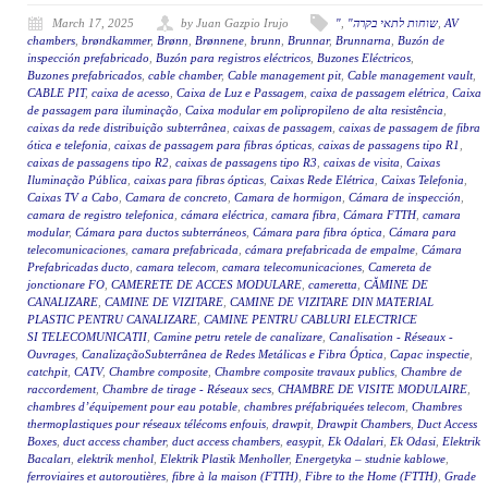
March 17, 2025
by Juan Gazpio Irujo
"
,
"שוחות לתאי בקרה
,
AV
chambers
,
brøndkammer
,
Brønn
,
Brønnene
,
brunn
,
Brunnar
,
Brunnarna
,
Buzón de
inspección prefabricado
,
Buzón para registros eléctricos
,
Buzones Eléctricos
,
Buzones prefabricados
,
cable chamber
,
Cable management pit
,
Cable management vault
,
CABLE PIT
,
caixa de acesso
,
Caixa de Luz e Passagem
,
caixa de passagem elétrica
,
Caixa
de passagem para iluminação
,
Caixa modular em polipropileno de alta resistência
,
caixas da rede distribuição subterrânea
,
caixas de passagem
,
caixas de passagem de fibra
ótica e telefonia
,
caixas de passagem para fibras ópticas
,
caixas de passagens tipo R1
,
caixas de passagens tipo R2
,
caixas de passagens tipo R3
,
caixas de visita
,
Caixas
Iluminação Pública
,
caixas para fibras ópticas
,
Caixas Rede Elétrica
,
Caixas Telefonia
,
Caixas TV a Cabo
,
Camara de concreto
,
Camara de hormigon
,
Cámara de inspección
,
camara de registro telefonica
,
cámara eléctrica
,
camara fibra
,
Cámara FTTH
,
camara
modular
,
Cámara para ductos subterráneos
,
Cámara para fibra óptica
,
Cámara para
telecomunicaciones
,
camara prefabricada
,
cámara prefabricada de empalme
,
Cámara
Prefabricadas ducto
,
camara telecom
,
camara telecomunicaciones
,
Camereta de
jonctionare FO
,
CAMERETE DE ACCES MODULARE
,
cameretta
,
CĂMINE DE
CANALIZARE
,
CAMINE DE VIZITARE
,
CAMINE DE VIZITARE DIN MATERIAL
PLASTIC PENTRU CANALIZARE
,
CAMINE PENTRU CABLURI ELECTRICE
SI TELECOMUNICATII
,
Camine petru retele de canalizare
,
Canalisation - Réseaux -
Ouvrages
,
CanalizaçãoSubterrânea de Redes Metálicas e Fibra Óptica
,
Capac inspectie
,
catchpit
,
CATV
,
Chambre composite
,
Chambre composite travaux publics
,
Chambre de
raccordement
,
Chambre de tirage - Réseaux secs
,
CHAMBRE DE VISITE MODULAIRE
,
chambres d’équipement pour eau potable
,
chambres préfabriquées telecom
,
Chambres
thermoplastiques pour réseaux télécoms enfouis
,
drawpit
,
Drawpit Chambers
,
Duct Access
Boxes
,
duct access chamber
,
duct access chambers
,
easypit
,
Ek Odalari
,
Ek Odasi
,
Elektrik
Bacaları
,
elektrik menhol
,
Elektrik Plastik Menholler
,
Energetyka – studnie kablowe
,
ferroviaires et autoroutières
,
fibre à la maison (FTTH)
,
Fibre to the Home (FTTH)
,
Grade