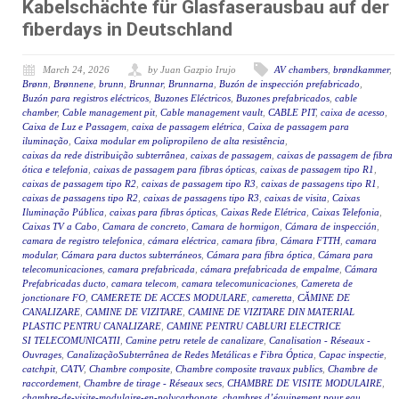
Kabelschächte für Glasfaserausbau auf der
fiberdays in Deutschland
March 24, 2026
by Juan Gazpio Irujo
AV chambers
,
brøndkammer
,
Brønn
,
Brønnene
,
brunn
,
Brunnar
,
Brunnarna
,
Buzón de inspección prefabricado
,
Buzón para registros eléctricos
,
Buzones Eléctricos
,
Buzones prefabricados
,
cable
chamber
,
Cable management pit
,
Cable management vault
,
CABLE PIT
,
caixa de acesso
,
Caixa de Luz e Passagem
,
caixa de passagem elétrica
,
Caixa de passagem para
iluminação
,
Caixa modular em polipropileno de alta resistência
,
caixas da rede distribuição subterrânea
,
caixas de passagem
,
caixas de passagem de fibra
ótica e telefonia
,
caixas de passagem para fibras ópticas
,
caixas de passagem tipo R1
,
caixas de passagem tipo R2
,
caixas de passagem tipo R3
,
caixas de passagens tipo R1
,
caixas de passagens tipo R2
,
caixas de passagens tipo R3
,
caixas de visita
,
Caixas
Iluminação Pública
,
caixas para fibras ópticas
,
Caixas Rede Elétrica
,
Caixas Telefonia
,
Caixas TV a Cabo
,
Camara de concreto
,
Camara de hormigon
,
Cámara de inspección
,
camara de registro telefonica
,
cámara eléctrica
,
camara fibra
,
Cámara FTTH
,
camara
modular
,
Cámara para ductos subterráneos
,
Cámara para fibra óptica
,
Cámara para
telecomunicaciones
,
camara prefabricada
,
cámara prefabricada de empalme
,
Cámara
Prefabricadas ducto
,
camara telecom
,
camara telecomunicaciones
,
Camereta de
jonctionare FO
,
CAMERETE DE ACCES MODULARE
,
cameretta
,
CĂMINE DE
CANALIZARE
,
CAMINE DE VIZITARE
,
CAMINE DE VIZITARE DIN MATERIAL
PLASTIC PENTRU CANALIZARE
,
CAMINE PENTRU CABLURI ELECTRICE
SI TELECOMUNICATII
,
Camine petru retele de canalizare
,
Canalisation - Réseaux -
Ouvrages
,
CanalizaçãoSubterrânea de Redes Metálicas e Fibra Óptica
,
Capac inspectie
,
catchpit
,
CATV
,
Chambre composite
,
Chambre composite travaux publics
,
Chambre de
raccordement
,
Chambre de tirage - Réseaux secs
,
CHAMBRE DE VISITE MODULAIRE
,
chambre-de-visite-modulaire-en-polycarbonate
,
chambres d’équipement pour eau