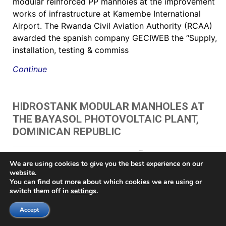
modular reinforced PP manholes at the improvement
works of infrastructure at Kamembe International
Airport. The Rwanda Civil Aviation Authority (RCAA)
awarded the spanish company GECIWEB the “Supply,
installation, testing & commiss
Continue
HIDROSTANK MODULAR MANHOLES AT
THE BAYASOL PHOTOVOLTAIC PLANT,
DOMINICAN REPUBLIC
May 24, 2021
by Juan Gazpio Irujo
"
,
"תא בקרה לחשמל כולל מכסה
We are using cookies to give you the best experience on our
60 HIDROSTANK - שוחות מתאי בקרה
,
AV chambers
,
brøndkammer
,
Brønn
,
Brønnene
,
brunn
,
Brunnar
,
Brunnarna
,
Buzón de inspección prefabricado
,
Buzón para
website.
registros eléctricos
,
Buzones Eléctricos
,
Buzones prefabricados
,
cable chamber
,
Cable
You can find out more about which cookies we are using or
management pit
,
Cable management vault
,
CABLE PIT
,
caixa de acesso
,
Caixa de Luz
switch them off in
settings
.
e Passagem
,
caixa de passagem elétrica
,
Caixa de passagem para iluminação
,
Caixa
modular em polipropileno de alta resistência
,
caixas da rede distribuição subterrânea
,
Accept
caixas de passagem
,
caixas de passagem de fibra ótica e telefonia
,
caixas de passagem
para fibras ópticas
,
caixas de passagens tipo R1
,
caixas de passagens tipo R2
,
caixas de