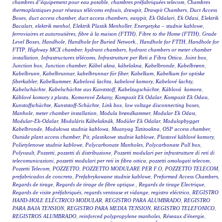
chambres d’équipement pour eau potable
,
chambres préfabriquées telecom
,
Chambres
thermoplastiques pour réseaux télécoms enfouis
,
drawpit
,
Drawpit Chambers
,
Duct Access
Boxes
,
duct access chamber
,
duct access chambers
,
easypit
,
Ek Odalari
,
Ek Odasi
,
Elektrik
Bacaları
,
elektrik menhol
,
Elektrik Plastik Menholler
,
Energetyka – studnie kablowe
,
ferroviaires et autoroutières
,
fibre à la maison (FTTH)
,
Fibre to the Home (FTTH)
,
Grade
Level Boxes
,
Handhole
,
Handhole for Buried Network.
,
Handhole for FTTH
,
Handhole for
FTTP
,
Highway MCX chamber
,
hydrant chambers
,
hydrant chambers or meter chamber
installation
,
Infrastructures télécoms
,
Infrastrutture per Reti a Fibra Ottica
,
Joint box
,
Junction box
,
Junction chamber
,
Kábel akna
,
kábelakna
,
Kabelbronde
,
Kabelbrønn
,
Kabelbrunn
,
Kabelbrunnar
,
kabelbrunnar för fiber
,
Kabelkum
,
Kabelkum for optiske
fiberkabler
,
Kabelkummer
,
Kabelová šachta
,
kabelové komory
,
Kabelové šachty
,
Kabelschächte
,
Kabelschächte aus Kunststoff
,
Kabelzugschächte
,
Káblová komora
,
Káblové komory z plastu
,
Komorové Zekany
,
Kompozit Ek Odalar
,
Kompozit Ek Odası
,
Kunstoffschächte
,
Kunststoff-Schächte
,
Link box
,
low voltage disconnecting boxes
,
Manhole
,
meter chamber installation
,
Modula brøndkammer
,
Modular Ek Odası
,
Modular-Ek-Odalar
,
Moduláris Kábelaknák
,
Modüler Ek Odalar
,
Modulopbygget
Kabelbronde
,
Modułowa studnia kablowa
,
Muanyag Tiztitoakna
,
OSP access chamber
,
Outside plant access chamber
,
Pit
,
plastikowe studnie kablowe
,
Plastové káblové komory
,
Polietylenowe studnie kablowe
,
Polycarbonate Manholes
,
Polycarbonate Pull box
,
Polyvault
,
Pozzetti
,
pozzetti di distribuzione
,
Pozzetti modulari per infrastrutture di reti di
telecomunicazioni
,
pozzetti modulari per reti in fibra ottica
,
pozzetti omologati telecom
,
Pozzetti Telecom
,
POZZETTO
,
POZZETTO MODULARE PER F.O
,
POZZETTO TELECOM
,
prefabricados de concreto
,
Prefabrykowane studnie kablowe
,
Preformed Access Chambers
,
Regards de tirage
,
Regards de tirage de fibre optique.
,
Regards de tirage Electrique
,
Regards de visite préfabriqués
,
regards ventouse et vidange
,
registro eléctrico
,
REGISTRO
HAND-HOLE ELÉCTRICO MODULAR
,
REGISTRO PARA ALUMBRADO
,
REGISTRO
PARA BAJA TENSION
,
REGISTRO PARA MEDIA TENSION
,
REGISTRO TELEFONICO
,
REGISTROS ALUMBRADO
,
reinforced polypropylene manholes
,
Réseaux d'énergie
,