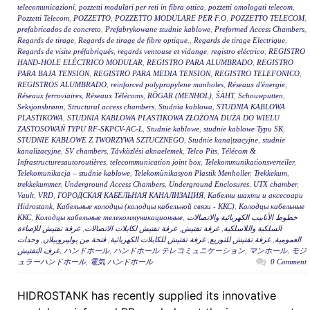
telecomunicazioni
,
pozzetti modulari per reti in fibra ottica
,
pozzetti omologati telecom
,
Pozzetti Telecom
,
POZZETTO
,
POZZETTO MODULARE PER F.O
,
POZZETTO TELECOM
,
prefabricados de concreto
,
Prefabrykowane studnie kablowe
,
Preformed Access Chambers
,
Regards de tirage
,
Regards de tirage de fibre optique.
,
Regards de tirage Electrique
,
Regards de visite préfabriqués
,
regards ventouse et vidange
,
registro eléctrico
,
REGISTRO
HAND-HOLE ELÉCTRICO MODULAR
,
REGISTRO PARA ALUMBRADO
,
REGISTRO
PARA BAJA TENSION
,
REGISTRO PARA MEDIA TENSION
,
REGISTRO TELEFONICO
,
REGISTROS ALUMBRADO
,
reinforced polypropylene manholes
,
Réseaux d'énergie
,
Réseaux ferroviaires
,
Réseaux Télécoms
,
RÖGAR (MENHOL)
,
ŠAHT
,
Schouwputten
,
Seksjonsbrønn
,
Structural access chambers
,
Studnia kablowa
,
STUDNIA KABLOWA
PLASTIKOWA
,
STUDNIA KABLOWA PLASTIKOWA ZŁOŻONA DUŻA DO WIELU
ZASTOSOWAŃ TYPU RF-SKPCV-AC-L
,
Studnie kablowe
,
studnie kablowe Typu SK
,
STUDNIE KABLOWE Z TWORZYWA SZTUCZNEGO
,
Studnie kana|tzacyjne
,
studnie
kanalizacyjne
,
SV chambers
,
Távközlési aknaelemek
,
Telco Pits
,
Télécom &
Infrastructuresautoroutières
,
telecommunication joint box
,
Telekommunikationsverteiler
,
Telekomunikacja – studnie kablowe
,
Telekomünikasyon Plastik Menholler
,
Trekkekum
,
trekkekummer
,
Underground Access Chambers
,
Underground Enclosures
,
UTX chamber
,
Vault
,
VRD
,
ГОРОДСКАЯ КАБЕЛЬНАЯ КАНАЛИЗАЦИЯ
,
Кабелни шахти и аксесоари
Hidrostank
,
Кабельные колодцы (колодцы кабельной связи - ККС)
,
Колодцы кабельные
ККС
,
Колодцы кабельные телекоммуникационные
,
خطوط الأنابيب الكهربائية والاتصالات
غرفة تفتيش للإضاءة
,
غرفة تفتيش لكابلات الاتصالات
,
غرفة تفتيش
,
السلكية واللاسلكية
وحدات
,
فتحة من بوليبروبيلان
,
غرفة تفتيش للكابلات الكهربائية
,
غرفة تفتيش للتوزيع
,
العمومية
غرف التفتيش
,
ハンドホール
,
ハンドホール テレコミュニケーション
,
マンホール
,
モジ
ュラーハンドホール
,
電気 ハンドホール
0 Comment
HIDROSTANK has recently supplied its innovative