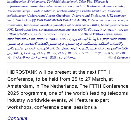
kanalizacyjne
,
SV chambers
,
Távközlési aknaelemek
,
Telco Pits
,
Télécom &
Infrastructuresautoroutières
,
telecommunication joint box
,
Telekommunikationsverteiler
,
Telekomunikacja – studnie kablowe
,
Telekomünikasyon Plastik Menholler
,
Trekkekum
,
trekkekummer
,
Underground Access Chambers
,
Underground Enclosures
,
UTX chamber
,
Vault
,
VRD
,
ГОРОДСКАЯ КАБЕЛЬНАЯ КАНАЛИЗАЦИЯ
,
Кабелни шахти и аксесоари
Hidrostank
,
Кабельные колодцы (колодцы кабельной связи - ККС)
,
Колодцы кабельные
ККС
,
Колодцы кабельные телекоммуникационные (ККТ)
,
תא בקרה לחשמל כולל מכסה 60
תא הארקה כולל מכסה HIDROSTANK - שוחות מתאי
,
HIDROSTANK - שוחות מתאי בקרה
,
בקרה
خطوط الأنابيب الكهربائية
,
תא הארקה כולל מכסהB HIDROSTANK - שוחות מתאי בקרה
غرفة تفتيش
,
غرفة تفتيش لكابلات الاتصالات
,
غرفة تفتيش
,
والاتصالات السلكية واللاسلكية
,
فتحة من بوليبروبيلان
,
غرفة تفتيش للكابلات الكهربائية
,
غرفة تفتيش للتوزيع
,
للإضاءة العمومية
وحدات غرف التفتيش
,
ハンドホール
,
ハンドホール テレコミュニケーション
,
マンホー
ル
,
モジュラーハンドホール
,
電気 ハンドホール
0 Comment
HIDROSTANK will be present at the next FTTH
Conference, to be held from 25 to 27 March, at
Amsterdam, in The Netherlands. The FTTH Conference
2025 programme, one of the world’s leading telecoms
industry worldwide events, will feature expert
workshops, conference panel sessions a
Continue