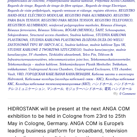
prefabricados de concreto
,
Prefabrykowane studnie kablowe
,
Preformed Access Chambers
,
Regards de tirage
,
Regards de tirage de fibre optique.
,
Regards de tirage Electrique
,
Regards de visite préfabriqués
,
regards ventouse et vidange
,
registro eléctrico
,
REGISTRO
HAND-HOLE ELÉCTRICO MODULAR
,
REGISTRO PARA ALUMBRADO
,
REGISTRO
PARA BAJA TENSION
,
REGISTRO PARA MEDIA TENSION
,
REGISTRO TELEFONICO
,
REGISTROS ALUMBRADO
,
reinforced polypropylene manholes
,
Réseaux d'énergie
,
Réseaux ferroviaires
,
Réseaux Télécoms
,
RÖGAR (MENHOL)
,
ŠAHT
,
Schouwputten
,
Seksjonsbrønn
,
Structural access chambers
,
Studnia kablowa
,
STUDNIA KABLOWA
PLASTIKOWA
,
STUDNIA KABLOWA PLASTIKOWA ZŁOŻONA DUŻA DO WIELU
ZASTOSOWAŃ TYPU RF-SKPCV-AC-L
,
Studnie kablowe
,
studnie kablowe Typu SK
,
STUDNIE KABLOWE Z TWORZYWA SZTUCZNEGO
,
Studnie kana|tzacyjne
,
studnie
kanalizacyjne
,
SV chambers
,
Távközlési aknaelemek
,
Telco Pits
,
Télécom &
Infrastructuresautoroutières
,
telecommunication joint box
,
Telekommunikationsverteiler
,
Telekomunikacja – studnie kablowe
,
Telekomünikasyon Plastik Menholler
,
Trekkekum
,
trekkekummer
,
Underground Access Chambers
,
Underground Enclosures
,
UTX chamber
,
Vault
,
VRD
,
ГОРОДСКАЯ КАБЕЛЬНАЯ КАНАЛИЗАЦИЯ
,
Кабелни шахти и аксесоари
Hidrostank
,
Кабельные колодцы (колодцы кабельной связи - ККС)
,
Колодцы кабельные
ККС
,
Колодцы кабельные телекоммуникационные (ККТ)
,
ハンドホール
,
ハンドホール
テレコミュニケーション
,
マンホール
,
モジュラーハンドホール
,
電気 ハンドホール
0 Comment
HIDROSTANK will be present at the next ANGA COM
exhibition to be held in Cologne from 23rd to 25th
May in Cologne, Germany. ANGA COM is Europe’s
leading business platform for broadband, television