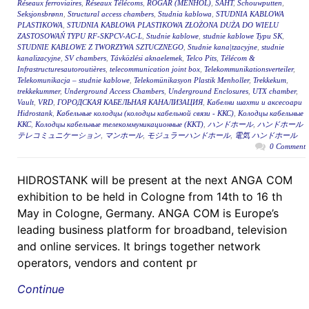
Réseaux ferroviaires
,
Réseaux Télécoms
,
RÖGAR (MENHOL)
,
ŠAHT
,
Schouwputten
,
Seksjonsbrønn
,
Structural access chambers
,
Studnia kablowa
,
STUDNIA KABLOWA
PLASTIKOWA
,
STUDNIA KABLOWA PLASTIKOWA ZŁOŻONA DUŻA DO WIELU
ZASTOSOWAŃ TYPU RF-SKPCV-AC-L
,
Studnie kablowe
,
studnie kablowe Typu SK
,
STUDNIE KABLOWE Z TWORZYWA SZTUCZNEGO
,
Studnie kana|tzacyjne
,
studnie
kanalizacyjne
,
SV chambers
,
Távközlési aknaelemek
,
Telco Pits
,
Télécom &
Infrastructuresautoroutières
,
telecommunication joint box
,
Telekommunikationsverteiler
,
Telekomunikacja – studnie kablowe
,
Telekomünikasyon Plastik Menholler
,
Trekkekum
,
trekkekummer
,
Underground Access Chambers
,
Underground Enclosures
,
UTX chamber
,
Vault
,
VRD
,
ГОРОДСКАЯ КАБЕЛЬНАЯ КАНАЛИЗАЦИЯ
,
Кабелни шахти и аксесоари
Hidrostank
,
Кабельные колодцы (колодцы кабельной связи - ККС)
,
Колодцы кабельные
ККС
,
Колодцы кабельные телекоммуникационные (ККТ)
,
ハンドホール
,
ハンドホール
テレコミュニケーション
,
マンホール
,
モジュラーハンドホール
,
電気 ハンドホール
0 Comment
HIDROSTANK will be present at the next ANGA COM
exhibition to be held in Cologne from 14th to 16 th
May in Cologne, Germany. ANGA COM is Europe’s
leading business platform for broadband, television
and online services. It brings together network
operators, vendors and content pr
Continue