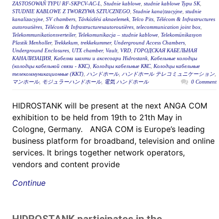
ZASTOSOWAŃ TYPU RF-SKPCV-AC-L
,
Studnie kablowe
,
studnie kablowe Typu SK
,
STUDNIE KABLOWE Z TWORZYWA SZTUCZNEGO
,
Studnie kana|tzacyjne
,
studnie
kanalizacyjne
,
SV chambers
,
Távközlési aknaelemek
,
Telco Pits
,
Télécom & Infrastructures
autoroutières
,
Télécom & Infrastructuresautoroutières
,
telecommunication joint box
,
Telekommunikationsverteiler
,
Telekomunikacja – studnie kablowe
,
Telekomünikasyon
Plastik Menholler
,
Trekkekum
,
trekkekummer
,
Underground Access Chambers
,
Underground Enclosures
,
UTX chamber
,
Vault
,
VRD
,
ГОРОДСКАЯ КАБЕЛЬНАЯ
КАНАЛИЗАЦИЯ
,
Кабелни шахти и аксесоари Hidrostank
,
Кабельные колодцы
(колодцы кабельной связи - ККС)
,
Колодцы кабельные ККС
,
Колодцы кабельные
телекоммуникационные (ККТ)
,
ハンドホール
,
ハンドホール テレコミュニケーション
,
マンホール
,
モジュラーハンドホール
,
電気 ハンドホール
0 Comment
HIDROSTANK will be present at the next ANGA COM
exhibition to be held from 19th to 21th May in
Cologne, Germany. ANGA COM is Europe’s leading
business platform for broadband, television and online
services. It brings together network operators,
vendors and content provide
Continue