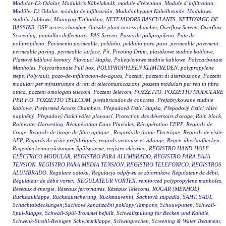
Modular-Ek-Odalar
,
Moduláris Kábelaknák
,
module d'rétention
,
Module d’infiltration
,
Modüler Ek Odalar
,
módulo de infiltración
,
Modulopbygget Kabelbronde
,
Modułowa
studnia kablowa
,
Muanyag Tiztitoakna
,
NETEJADORS BASCULANTS
,
NETTOYAGE DE
BASSINS
,
OSP access chamber
,
Outside plant access chamber
,
Overflow Screen
,
Overflow
Screening
,
pantallas deflectoras
,
PAS Screen
,
Pasos de polipropileno
,
Pate de
polipropileno
,
Pavimento permeable
,
peldaño
,
peldaño para pozo
,
permeable pavement
,
permeable paving
,
permeable surface
,
Pit
,
Pivoting Drum
,
plastikowe studnie kablowe
,
Plastové káblové komory
,
Plovoucí klapka
,
Polietylenowe studnie kablowe
,
Polycarbonate
Manholes
,
Polycarbonate Pull box
,
POLYPROPYLEEN KLIMTREDEN
,
polypropylene
steps
,
Polyvault
,
pozo-de-infiltracion-de-aguas
,
Pozzetti
,
pozzetti di distribuzione
,
Pozzetti
modulari per infrastrutture di reti di telecomunicazioni
,
pozzetti modulari per reti in fibra
ottica
,
pozzetti omologati telecom
,
Pozzetti Telecom
,
POZZETTO
,
POZZETTO MODULARE
PER F.O
,
POZZETTO TELECOM
,
prefabricados de concreto
,
Prefabrykowane studnie
kablowe
,
Preformed Access Chambers
,
Přepadová čistící klapka
,
Přepadový čistící válec
naplněný
,
Přepadový čistící válec plovoucí
,
Protection des déversoirs d'orage
,
Rain block
,
Rainwater Harvesting
,
Récupération Eaux Pluviales
,
Récupération EEPP
,
Regards de
tirage
,
Regards de tirage de fibre optique.
,
Regards de tirage Electrique
,
Regards de visite
AEP
,
Regards de visite préfabriqués
,
regards ventouse et vidange
,
Regen-überlaufbecken
,
Regenbeckenausrüstungen Spülsysteme
,
registro eléctrico
,
REGISTRO HAND-HOLE
ELÉCTRICO MODULAR
,
REGISTRO PARA ALUMBRADO
,
REGISTRO PARA BAJA
TENSION
,
REGISTRO PARA MEDIA TENSION
,
REGISTRO TELEFONICO
,
REGISTROS
ALUMBRADO
,
Regulace odtoku
,
Regulacja odpływu ze zbiorników
,
Régulateur de débit
,
Régulateur de débit vortex
,
REGULATEUR VORTEX
,
reinforced polypropylene manholes
,
Réseaux d'énergie
,
Réseaux ferroviaires
,
Réseaux Télécoms
,
RÖGAR (MENHOL)
,
Rückstauklappe
,
Rückstausicherung
,
Rückstauventil
,
Šachtová stupadla
,
ŠAHT
,
SAUL
,
Schachtabdeckungen;Šachtové kanalizační poklopy;Tampons
,
Schouwputten
,
Schwall-
Spül-Klappe
,
Schwall-Spül-Trommel befüllt
,
Schwallspülung für Becken und Kanäle
,
Schwenk-Strahl-Reiniger
,
Schwimmklappe
,
Schwingrechen
,
Screening & Water Treatment
,