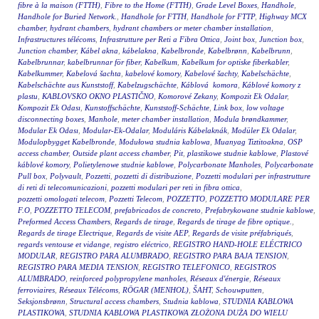
fibre à la maison (FTTH)
,
Fibre to the Home (FTTH)
,
Grade Level Boxes
,
Handhole
,
Handhole for Buried Network.
,
Handhole for FTTH
,
Handhole for FTTP
,
Highway MCX
chamber
,
hydrant chambers
,
hydrant chambers or meter chamber installation
,
Infrastructures télécoms
,
Infrastrutture per Reti a Fibra Ottica
,
Joint box
,
Junction box
,
Junction chamber
,
Kábel akna
,
kábelakna
,
Kabelbronde
,
Kabelbrønn
,
Kabelbrunn
,
Kabelbrunnar
,
kabelbrunnar för fiber
,
Kabelkum
,
Kabelkum for optiske fiberkabler
,
Kabelkummer
,
Kabelová šachta
,
kabelové komory
,
Kabelové šachty
,
Kabelschächte
,
Kabelschächte aus Kunststoff
,
Kabelzugschächte
,
Káblová komora
,
Káblové komory z
plastu
,
KABLOVSKO OKNO PLASTIČNO
,
Komorové Zekany
,
Kompozit Ek Odalar
,
Kompozit Ek Odası
,
Kunstoffschächte
,
Kunststoff-Schächte
,
Link box
,
low voltage
disconnecting boxes
,
Manhole
,
meter chamber installation
,
Modula brøndkammer
,
Modular Ek Odası
,
Modular-Ek-Odalar
,
Moduláris Kábelaknák
,
Modüler Ek Odalar
,
Modulopbygget Kabelbronde
,
Modułowa studnia kablowa
,
Muanyag Tiztitoakna
,
OSP
access chamber
,
Outside plant access chamber
,
Pit
,
plastikowe studnie kablowe
,
Plastové
káblové komory
,
Polietylenowe studnie kablowe
,
Polycarbonate Manholes
,
Polycarbonate
Pull box
,
Polyvault
,
Pozzetti
,
pozzetti di distribuzione
,
Pozzetti modulari per infrastrutture
di reti di telecomunicazioni
,
pozzetti modulari per reti in fibra ottica
,
pozzetti omologati telecom
,
Pozzetti Telecom
,
POZZETTO
,
POZZETTO MODULARE PER
F.O
,
POZZETTO TELECOM
,
prefabricados de concreto
,
Prefabrykowane studnie kablowe
,
Preformed Access Chambers
,
Regards de tirage
,
Regards de tirage de fibre optique.
,
Regards de tirage Electrique
,
Regards de visite AEP
,
Regards de visite préfabriqués
,
regards ventouse et vidange
,
registro eléctrico
,
REGISTRO HAND-HOLE ELÉCTRICO
MODULAR
,
REGISTRO PARA ALUMBRADO
,
REGISTRO PARA BAJA TENSION
,
REGISTRO PARA MEDIA TENSION
,
REGISTRO TELEFONICO
,
REGISTROS
ALUMBRADO
,
reinforced polypropylene manholes
,
Réseaux d'énergie
,
Réseaux
ferroviaires
,
Réseaux Télécoms
,
RÖGAR (MENHOL)
,
ŠAHT
,
Schouwputten
,
Seksjonsbrønn
,
Structural access chambers
,
Studnia kablowa
,
STUDNIA KABLOWA
PLASTIKOWA
,
STUDNIA KABLOWA PLASTIKOWA ZŁOŻONA DUŻA DO WIELU