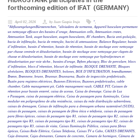
HIDROSTANK participates in the
forthcoming edition of IFAT (GERMANY)
April 02, 2026
by Juan Gazpio Irujo
"
,
"AbflussregelungenBürstenrechen
,
"aliviadero de tormenta
,
Appareil basculant permettant
un nettoyage efficace des bassins d’orage
,
Attenuation cells
,
Attenuation crates
,
Attenuation Tank
,
auget basculant
,
augets basculants
,
AV chambers
,
Bacia anti-poluição
,
bacia de infiltração
,
bacia de retenção
,
bacini di attenuazione
,
Balance Regulator
,
bassin
d’infiltration
,
bassin d’rétention
,
bassin de rétention
,
bassin de stockage avec nettoyage
par chasse centrale et désodorisation
,
bassin de stockage avec nettoyage par clapets de
chasse et désodorisation
,
bassin de stockage avec nettoyage par hydroéjecteurs et
désodorisation par voie sèche.
,
bassins d'orage
,
Bęben płuczący
,
Bloc de percolare
,
blocs
d’infiltration
,
blocs d’rétention
,
blocuri de infiltratie
,
BLOQUE DRENANTE
,
Bloques
alvéolaires
,
BLOQUES DRENANTES
,
bolones
,
BOX D’INFILTRATION
,
brøndkammer
,
Brønn
,
Brønnene
,
brunn
,
Brunnar
,
Brunnarna
,
Buzón de inspección prefabricado
,
Buzón para registros eléctricos
,
Buzones Eléctricos
,
Buzones prefabricados
,
cable
chamber
,
Cable management pit
,
Cable management vault
,
CABLE PIT
,
Caisson de
rétention pour bassin enterré
,
caixa de acesso
,
Caixa de drenatge
,
Caixa de Luz
e Passagem
,
caixa de passagem elétrica
,
Caixa de passagem para iluminação
,
Caixa
modular em polipropileno de alta resistência
,
caixas da rede distribuição subterrânea
,
caixas de drenagem
,
Caixas de infiltração para a drenagem urbana sustentável (SUDS)
,
caixas de passagem
,
caixas de passagem de fibra ótica e telefonia
,
caixas de passagem
para fibras ópticas
,
caixas de passagem tipo R1
,
caixas de passagem tipo R2
,
caixas de
passagem tipo R3
,
caixas de passagens tipo R1
,
caixas de passagens tipo R2
,
caixas de
passagens tipo R3
,
caixas de visita
,
Caixas Iluminação Pública
,
caixas para fibras
ópticas
,
Caixas Rede Elétrica
,
Caixas Telefonia
,
Caixas TV a Cabo
,
CAIXES DRENANTS
,
Caja drenante
,
Cajas drenantes
,
Camara de concreto
,
Camara de hormigon
,
Cámara de