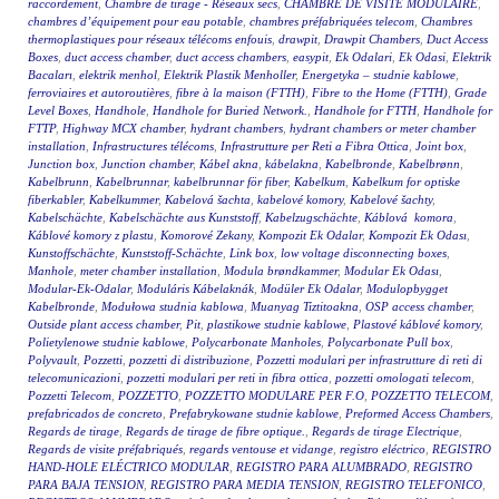
raccordement
,
Chambre de tirage - Réseaux secs
,
CHAMBRE DE VISITE MODULAIRE
,
chambres d’équipement pour eau potable
,
chambres préfabriquées telecom
,
Chambres
thermoplastiques pour réseaux télécoms enfouis
,
drawpit
,
Drawpit Chambers
,
Duct Access
Boxes
,
duct access chamber
,
duct access chambers
,
easypit
,
Ek Odalari
,
Ek Odasi
,
Elektrik
Bacaları
,
elektrik menhol
,
Elektrik Plastik Menholler
,
Energetyka – studnie kablowe
,
ferroviaires et autoroutières
,
fibre à la maison (FTTH)
,
Fibre to the Home (FTTH)
,
Grade
Level Boxes
,
Handhole
,
Handhole for Buried Network.
,
Handhole for FTTH
,
Handhole for
FTTP
,
Highway MCX chamber
,
hydrant chambers
,
hydrant chambers or meter chamber
installation
,
Infrastructures télécoms
,
Infrastrutture per Reti a Fibra Ottica
,
Joint box
,
Junction box
,
Junction chamber
,
Kábel akna
,
kábelakna
,
Kabelbronde
,
Kabelbrønn
,
Kabelbrunn
,
Kabelbrunnar
,
kabelbrunnar för fiber
,
Kabelkum
,
Kabelkum for optiske
fiberkabler
,
Kabelkummer
,
Kabelová šachta
,
kabelové komory
,
Kabelové šachty
,
Kabelschächte
,
Kabelschächte aus Kunststoff
,
Kabelzugschächte
,
Káblová komora
,
Káblové komory z plastu
,
Komorové Zekany
,
Kompozit Ek Odalar
,
Kompozit Ek Odası
,
Kunstoffschächte
,
Kunststoff-Schächte
,
Link box
,
low voltage disconnecting boxes
,
Manhole
,
meter chamber installation
,
Modula brøndkammer
,
Modular Ek Odası
,
Modular-Ek-Odalar
,
Moduláris Kábelaknák
,
Modüler Ek Odalar
,
Modulopbygget
Kabelbronde
,
Modułowa studnia kablowa
,
Muanyag Tiztitoakna
,
OSP access chamber
,
Outside plant access chamber
,
Pit
,
plastikowe studnie kablowe
,
Plastové káblové komory
,
Polietylenowe studnie kablowe
,
Polycarbonate Manholes
,
Polycarbonate Pull box
,
Polyvault
,
Pozzetti
,
pozzetti di distribuzione
,
Pozzetti modulari per infrastrutture di reti di
telecomunicazioni
,
pozzetti modulari per reti in fibra ottica
,
pozzetti omologati telecom
,
Pozzetti Telecom
,
POZZETTO
,
POZZETTO MODULARE PER F.O
,
POZZETTO TELECOM
,
prefabricados de concreto
,
Prefabrykowane studnie kablowe
,
Preformed Access Chambers
,
Regards de tirage
,
Regards de tirage de fibre optique.
,
Regards de tirage Electrique
,
Regards de visite préfabriqués
,
regards ventouse et vidange
,
registro eléctrico
,
REGISTRO
HAND-HOLE ELÉCTRICO MODULAR
,
REGISTRO PARA ALUMBRADO
,
REGISTRO
PARA BAJA TENSION
,
REGISTRO PARA MEDIA TENSION
,
REGISTRO TELEFONICO
,