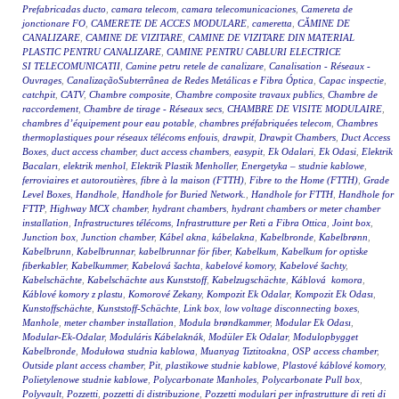
Prefabricadas ducto
,
camara telecom
,
camara telecomunicaciones
,
Camereta de
jonctionare FO
,
CAMERETE DE ACCES MODULARE
,
cameretta
,
CĂMINE DE
CANALIZARE
,
CAMINE DE VIZITARE
,
CAMINE DE VIZITARE DIN MATERIAL
PLASTIC PENTRU CANALIZARE
,
CAMINE PENTRU CABLURI ELECTRICE
SI TELECOMUNICATII
,
Camine petru retele de canalizare
,
Canalisation - Réseaux -
Ouvrages
,
CanalizaçãoSubterrânea de Redes Metálicas e Fibra Óptica
,
Capac inspectie
,
catchpit
,
CATV
,
Chambre composite
,
Chambre composite travaux publics
,
Chambre de
raccordement
,
Chambre de tirage - Réseaux secs
,
CHAMBRE DE VISITE MODULAIRE
,
chambres d’équipement pour eau potable
,
chambres préfabriquées telecom
,
Chambres
thermoplastiques pour réseaux télécoms enfouis
,
drawpit
,
Drawpit Chambers
,
Duct Access
Boxes
,
duct access chamber
,
duct access chambers
,
easypit
,
Ek Odalari
,
Ek Odasi
,
Elektrik
Bacaları
,
elektrik menhol
,
Elektrik Plastik Menholler
,
Energetyka – studnie kablowe
,
ferroviaires et autoroutières
,
fibre à la maison (FTTH)
,
Fibre to the Home (FTTH)
,
Grade
Level Boxes
,
Handhole
,
Handhole for Buried Network.
,
Handhole for FTTH
,
Handhole for
FTTP
,
Highway MCX chamber
,
hydrant chambers
,
hydrant chambers or meter chamber
installation
,
Infrastructures télécoms
,
Infrastrutture per Reti a Fibra Ottica
,
Joint box
,
Junction box
,
Junction chamber
,
Kábel akna
,
kábelakna
,
Kabelbronde
,
Kabelbrønn
,
Kabelbrunn
,
Kabelbrunnar
,
kabelbrunnar för fiber
,
Kabelkum
,
Kabelkum for optiske
fiberkabler
,
Kabelkummer
,
Kabelová šachta
,
kabelové komory
,
Kabelové šachty
,
Kabelschächte
,
Kabelschächte aus Kunststoff
,
Kabelzugschächte
,
Káblová komora
,
Káblové komory z plastu
,
Komorové Zekany
,
Kompozit Ek Odalar
,
Kompozit Ek Odası
,
Kunstoffschächte
,
Kunststoff-Schächte
,
Link box
,
low voltage disconnecting boxes
,
Manhole
,
meter chamber installation
,
Modula brøndkammer
,
Modular Ek Odası
,
Modular-Ek-Odalar
,
Moduláris Kábelaknák
,
Modüler Ek Odalar
,
Modulopbygget
Kabelbronde
,
Modułowa studnia kablowa
,
Muanyag Tiztitoakna
,
OSP access chamber
,
Outside plant access chamber
,
Pit
,
plastikowe studnie kablowe
,
Plastové káblové komory
,
Polietylenowe studnie kablowe
,
Polycarbonate Manholes
,
Polycarbonate Pull box
,
Polyvault
,
Pozzetti
,
pozzetti di distribuzione
,
Pozzetti modulari per infrastrutture di reti di