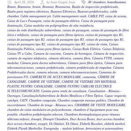
April 28, 2026
by Juan Gazpio Irujo
AV chambers
,
brøndkammer
,
Brønn
,
Brønnene
,
brunn
,
Brunnar
,
Brunnarna
,
Buzón de inspección prefabricado
,
Buzón para registros eléctricos
,
Buzones Eléctricos
,
Buzones prefabricados
,
cable
chamber
,
Cable management pit
,
Cable management vault
,
CABLE PIT
,
caixa de acesso
,
Caixa de Luz e Passagem
,
caixa de passagem elétrica
,
Caixa de passagem para
iluminação
,
Caixa modular em polipropileno de alta resistência
,
caixas da rede distribuição subterrânea
,
caixas de passagem
,
caixas de passagem de fibra
ótica e telefonia
,
caixas de passagem para fibras ópticas
,
caixas de passagem tipo R1
,
caixas de passagem tipo R2
,
caixas de passagem tipo R3
,
caixas de passagens tipo R1
,
caixas de passagens tipo R2
,
caixas de passagens tipo R3
,
caixas de visita
,
Caixas
Iluminação Pública
,
caixas para fibras ópticas
,
Caixas Rede Elétrica
,
Caixas Telefonia
,
Caixas TV a Cabo
,
Camara de concreto
,
Camara de hormigon
,
Cámara de inspección
,
camara de registro telefonica
,
cámara eléctrica
,
camara fibra
,
Cámara FTTH
,
camara
modular
,
Cámara para ductos subterráneos
,
Cámara para fibra óptica
,
Cámara para
telecomunicaciones
,
camara prefabricada
,
cámara prefabricada de empalme
,
Cámara
Prefabricadas ducto
,
camara telecom
,
camara telecomunicaciones
,
Camereta de
jonctionare FO
,
CAMERETE DE ACCES MODULARE
,
cameretta
,
CĂMINE DE
CANALIZARE
,
CAMINE DE VIZITARE
,
CAMINE DE VIZITARE DIN MATERIAL
PLASTIC PENTRU CANALIZARE
,
CAMINE PENTRU CABLURI ELECTRICE
SI TELECOMUNICATII
,
Camine petru retele de canalizare
,
Canalisation - Réseaux -
Ouvrages
,
CanalizaçãoSubterrânea de Redes Metálicas e Fibra Óptica
,
Capac inspectie
,
catchpit
,
CATV
,
Chambre composite
,
Chambre composite travaux publics
,
Chambre de
raccordement
,
Chambre de tirage - Réseaux secs
,
CHAMBRE DE VISITE MODULAIRE
,
chambre-de-visite-modulaire-en-polycarbonate
,
chambres d’équipement pour eau
potable
,
chambres préfabriquées telecom
,
Chambres thermoplastiques pour réseaux
télécoms enfouis
,
drawpit
,
Drawpit Chambers
,
Duct Access Boxes
,
duct access chamber
,
duct access chambers
,
easypit
,
Ek Odalari
,
Ek Odasi
,
Elektrik Bacaları
,
elektrik menhol
,
Elektrik Plastik Menholler
,
Energetyka – studnie kablowe
,
ferroviaires et autoroutières
,