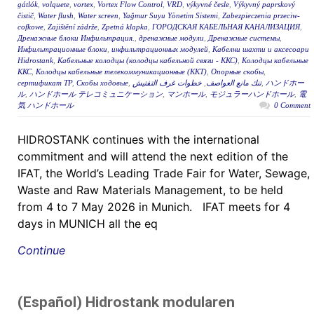
gátlók
,
volquete
,
vortex
,
Vortex Flow Control
,
VRD
,
výkyvné česle
,
Výkyvný paprskový
čistič
,
Water flush
,
Water screen
,
Yağmur Suyu Yönetim Sistemi
,
Zabezpieczenia przeciw-
cofkowe
,
Zajištění zádrže
,
Zpetná klapka
,
ГОРОДСКАЯ КАБЕЛЬНАЯ КАНАЛИЗАЦИЯ
,
Дренажные блоки Инфильтрация.
,
дренажные модули
,
Дренажные системы
,
Инфильтрационные блоки
,
инфильтрационных модулей
,
Кабелни шахти и аксесоари
Hidrostank
,
Кабельные колодцы (колодцы кабельной связи - ККС)
,
Колодцы кабельные
ККС
,
Колодцы кабельные телекоммуникационные (ККТ)
,
Опорные скобы
,
сертификат ТР
,
Скобы ходовые
,
خطوات غرف التفتيش
,
تنك مانع العواصف
,
ハンドホー
ル
,
ハンドホール テレコミュニケーション
,
マンホール
,
モジュラーハンドホール
,
電
気 ハンドホール
0 Comment
HIDROSTANK continues with the international
commitment and will attend the next edition of the
IFAT, the World’s Leading Trade Fair for Water, Sewage,
Waste and Raw Materials Management, to be held
from 4 to 7 May 2026 in Munich. IFAT meets for 4
days in MUNICH all the eq
Continue
(Español) Hidrostank modularen