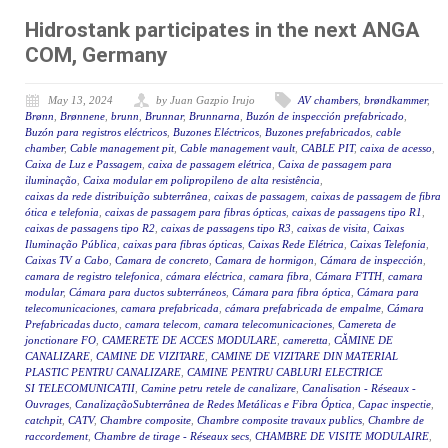
Hidrostank participates in the next ANGA
COM, Germany
May 13, 2024
by Juan Gazpio Irujo
AV chambers
,
brøndkammer
,
Brønn
,
Brønnene
,
brunn
,
Brunnar
,
Brunnarna
,
Buzón de inspección prefabricado
,
Buzón para registros eléctricos
,
Buzones Eléctricos
,
Buzones prefabricados
,
cable
chamber
,
Cable management pit
,
Cable management vault
,
CABLE PIT
,
caixa de acesso
,
Caixa de Luz e Passagem
,
caixa de passagem elétrica
,
Caixa de passagem para
iluminação
,
Caixa modular em polipropileno de alta resistência
,
caixas da rede distribuição subterrânea
,
caixas de passagem
,
caixas de passagem de fibra
ótica e telefonia
,
caixas de passagem para fibras ópticas
,
caixas de passagens tipo R1
,
caixas de passagens tipo R2
,
caixas de passagens tipo R3
,
caixas de visita
,
Caixas
Iluminação Pública
,
caixas para fibras ópticas
,
Caixas Rede Elétrica
,
Caixas Telefonia
,
Caixas TV a Cabo
,
Camara de concreto
,
Camara de hormigon
,
Cámara de inspección
,
camara de registro telefonica
,
cámara eléctrica
,
camara fibra
,
Cámara FTTH
,
camara
modular
,
Cámara para ductos subterráneos
,
Cámara para fibra óptica
,
Cámara para
telecomunicaciones
,
camara prefabricada
,
cámara prefabricada de empalme
,
Cámara
Prefabricadas ducto
,
camara telecom
,
camara telecomunicaciones
,
Camereta de
jonctionare FO
,
CAMERETE DE ACCES MODULARE
,
cameretta
,
CĂMINE DE
CANALIZARE
,
CAMINE DE VIZITARE
,
CAMINE DE VIZITARE DIN MATERIAL
PLASTIC PENTRU CANALIZARE
,
CAMINE PENTRU CABLURI ELECTRICE
SI TELECOMUNICATII
,
Camine petru retele de canalizare
,
Canalisation - Réseaux -
Ouvrages
,
CanalizaçãoSubterrânea de Redes Metálicas e Fibra Óptica
,
Capac inspectie
,
catchpit
,
CATV
,
Chambre composite
,
Chambre composite travaux publics
,
Chambre de
raccordement
,
Chambre de tirage - Réseaux secs
,
CHAMBRE DE VISITE MODULAIRE
,