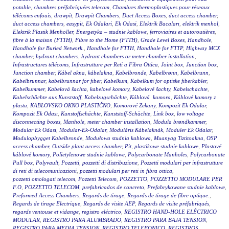
potable
,
chambres préfabriquées telecom
,
Chambres thermoplastiques pour réseaux
télécoms enfouis
,
drawpit
,
Drawpit Chambers
,
Duct Access Boxes
,
duct access chamber
,
duct access chambers
,
easypit
,
Ek Odalari
,
Ek Odasi
,
Elektrik Bacaları
,
elektrik menhol
,
Elektrik Plastik Menholler
,
Energetyka – studnie kablowe
,
ferroviaires et autoroutières
,
fibre à la maison (FTTH)
,
Fibre to the Home (FTTH)
,
Grade Level Boxes
,
Handhole
,
Handhole for Buried Network.
,
Handhole for FTTH
,
Handhole for FTTP
,
Highway MCX
chamber
,
hydrant chambers
,
hydrant chambers or meter chamber installation
,
Infrastructures télécoms
,
Infrastrutture per Reti a Fibra Ottica
,
Joint box
,
Junction box
,
Junction chamber
,
Kábel akna
,
kábelakna
,
Kabelbronde
,
Kabelbrønn
,
Kabelbrunn
,
Kabelbrunnar
,
kabelbrunnar för fiber
,
Kabelkum
,
Kabelkum for optiske fiberkabler
,
Kabelkummer
,
Kabelová šachta
,
kabelové komory
,
Kabelové šachty
,
Kabelschächte
,
Kabelschächte aus Kunststoff
,
Kabelzugschächte
,
Káblová komora
,
Káblové komory z
plastu
,
KABLOVSKO OKNO PLASTIČNO
,
Komorové Zekany
,
Kompozit Ek Odalar
,
Kompozit Ek Odası
,
Kunstoffschächte
,
Kunststoff-Schächte
,
Link box
,
low voltage
disconnecting boxes
,
Manhole
,
meter chamber installation
,
Modula brøndkammer
,
Modular Ek Odası
,
Modular-Ek-Odalar
,
Moduláris Kábelaknák
,
Modüler Ek Odalar
,
Modulopbygget Kabelbronde
,
Modułowa studnia kablowa
,
Muanyag Tiztitoakna
,
OSP
access chamber
,
Outside plant access chamber
,
Pit
,
plastikowe studnie kablowe
,
Plastové
káblové komory
,
Polietylenowe studnie kablowe
,
Polycarbonate Manholes
,
Polycarbonate
Pull box
,
Polyvault
,
Pozzetti
,
pozzetti di distribuzione
,
Pozzetti modulari per infrastrutture
di reti di telecomunicazioni
,
pozzetti modulari per reti in fibra ottica
,
pozzetti omologati telecom
,
Pozzetti Telecom
,
POZZETTO
,
POZZETTO MODULARE PER
F.O
,
POZZETTO TELECOM
,
prefabricados de concreto
,
Prefabrykowane studnie kablowe
,
Preformed Access Chambers
,
Regards de tirage
,
Regards de tirage de fibre optique.
,
Regards de tirage Electrique
,
Regards de visite AEP
,
Regards de visite préfabriqués
,
regards ventouse et vidange
,
registro eléctrico
,
REGISTRO HAND-HOLE ELÉCTRICO
MODULAR
,
REGISTRO PARA ALUMBRADO
,
REGISTRO PARA BAJA TENSION
,
REGISTRO PARA MEDIA TENSION
,
REGISTRO TELEFONICO
,
REGISTROS