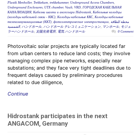
Plastik Menholler
,
Trekkekum
,
trekkekummer
,
Underground Access Chambers
,
Underground Enclosures
,
UTX chamber
,
Vault
,
VRD
,
ГОРОДСКАЯ КАБЕЛЬНАЯ
КАНАЛИЗАЦИЯ
,
Кабелни шахти и аксесоари Hidrostank
,
Кабельные колодцы
(колодцы кабельной связи - ККС)
,
Колодцы кабельные ККС
,
Колодцы кабельные
телекоммуникационные (ККТ)
,
фотоэлектрические электростанции
,
محطة للطاقة
الشمسية
,
ハンドホール
,
ハンドホール テレコミュニケーション
,
マンホール
,
モジュ
ラーハンドホール
,
太陽光発電所
,
電気 ハンドホール
0 Comment
Photovoltaic solar projects are typically located far
from urban centers to reduce land costs; they involve
managing complex pipe networks, especially near
substations; and they face very tight deadlines due to
frequent delays caused by preliminary procedures
related to due diligence,
Continue
Hidrostank participates in the next
ANGACOM, Germany