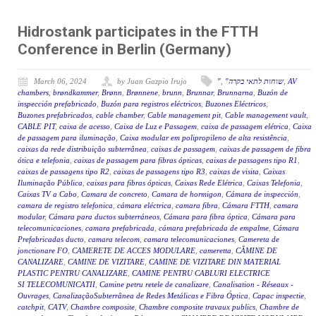
Hidrostank participates in the FTTH
Conference in Berlin (Germany)
March 06, 2024
by Juan Gazpio Irujo
"
,
"שוחות לתאי בקרה
,
AV
chambers
,
brøndkammer
,
Brønn
,
Brønnene
,
brunn
,
Brunnar
,
Brunnarna
,
Buzón de
inspección prefabricado
,
Buzón para registros eléctricos
,
Buzones Eléctricos
,
Buzones prefabricados
,
cable chamber
,
Cable management pit
,
Cable management vault
,
CABLE PIT
,
caixa de acesso
,
Caixa de Luz e Passagem
,
caixa de passagem elétrica
,
Caixa
de passagem para iluminação
,
Caixa modular em polipropileno de alta resistência
,
caixas da rede distribuição subterrânea
,
caixas de passagem
,
caixas de passagem de fibra
ótica e telefonia
,
caixas de passagem para fibras ópticas
,
caixas de passagens tipo R1
,
caixas de passagens tipo R2
,
caixas de passagens tipo R3
,
caixas de visita
,
Caixas
Iluminação Pública
,
caixas para fibras ópticas
,
Caixas Rede Elétrica
,
Caixas Telefonia
,
Caixas TV a Cabo
,
Camara de concreto
,
Camara de hormigon
,
Cámara de inspección
,
camara de registro telefonica
,
cámara eléctrica
,
camara fibra
,
Cámara FTTH
,
camara
modular
,
Cámara para ductos subterráneos
,
Cámara para fibra óptica
,
Cámara para
telecomunicaciones
,
camara prefabricada
,
cámara prefabricada de empalme
,
Cámara
Prefabricadas ducto
,
camara telecom
,
camara telecomunicaciones
,
Camereta de
jonctionare FO
,
CAMERETE DE ACCES MODULARE
,
cameretta
,
CĂMINE DE
CANALIZARE
,
CAMINE DE VIZITARE
,
CAMINE DE VIZITARE DIN MATERIAL
PLASTIC PENTRU CANALIZARE
,
CAMINE PENTRU CABLURI ELECTRICE
SI TELECOMUNICATII
,
Camine petru retele de canalizare
,
Canalisation - Réseaux -
Ouvrages
,
CanalizaçãoSubterrânea de Redes Metálicas e Fibra Óptica
,
Capac inspectie
,
catchpit
,
CATV
,
Chambre composite
,
Chambre composite travaux publics
,
Chambre de