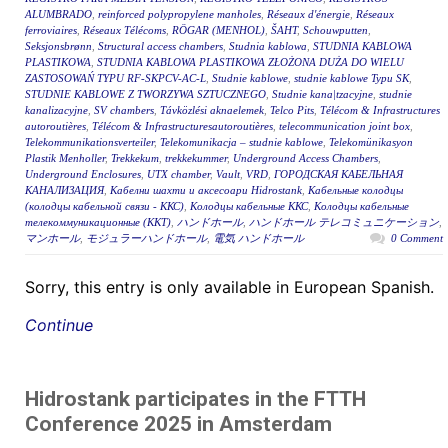
ALUMBRADO
,
reinforced polypropylene manholes
,
Réseaux d'énergie
,
Réseaux
ferroviaires
,
Réseaux Télécoms
,
RÖGAR (MENHOL)
,
ŠAHT
,
Schouwputten
,
Seksjonsbrønn
,
Structural access chambers
,
Studnia kablowa
,
STUDNIA KABLOWA
PLASTIKOWA
,
STUDNIA KABLOWA PLASTIKOWA ZŁOŻONA DUŻA DO WIELU
ZASTOSOWAŃ TYPU RF-SKPCV-AC-L
,
Studnie kablowe
,
studnie kablowe Typu SK
,
STUDNIE KABLOWE Z TWORZYWA SZTUCZNEGO
,
Studnie kana|tzacyjne
,
studnie
kanalizacyjne
,
SV chambers
,
Távközlési aknaelemek
,
Telco Pits
,
Télécom & Infrastructures
autoroutières
,
Télécom & Infrastructuresautoroutières
,
telecommunication joint box
,
Telekommunikationsverteiler
,
Telekomunikacja – studnie kablowe
,
Telekomünikasyon
Plastik Menholler
,
Trekkekum
,
trekkekummer
,
Underground Access Chambers
,
Underground Enclosures
,
UTX chamber
,
Vault
,
VRD
,
ГОРОДСКАЯ КАБЕЛЬНАЯ
КАНАЛИЗАЦИЯ
,
Кабелни шахти и аксесоари Hidrostank
,
Кабельные колодцы
(колодцы кабельной связи - ККС)
,
Колодцы кабельные ККС
,
Колодцы кабельные
телекоммуникационные (ККТ)
,
ハンドホール
,
ハンドホール テレコミュニケーション
,
マンホール
,
モジュラーハンドホール
,
電気 ハンドホール
0 Comment
Sorry, this entry is only available in European Spanish.
Continue
Hidrostank participates in the FTTH
Conference 2025 in Amsterdam