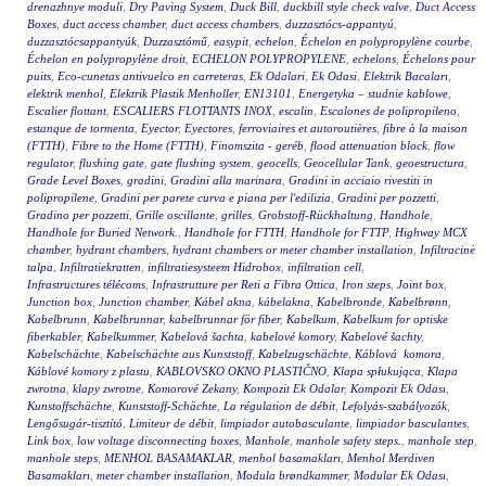
drenazhnye moduli
,
Dry Paving System
,
Duck Bill
,
duckbill style check valve
,
Duct Access
Boxes
,
duct access chamber
,
duct access chambers
,
duzzasztócs-appantyú
,
duzzasztócsappantyúk
,
Duzzasztómű
,
easypit
,
echelon
,
Échelon en polypropylène courbe
,
Échelon en polypropylène droit
,
ECHELON POLYPROPYLENE
,
echelons
,
Échelons pour
puits
,
Eco-cunetas antivuelco en carreteras
,
Ek Odalari
,
Ek Odasi
,
Elektrik Bacaları
,
elektrik menhol
,
Elektrik Plastik Menholler
,
EN13101
,
Energetyka – studnie kablowe
,
Escalier flottant
,
ESCALIERS FLOTTANTS INOX
,
escalin
,
Escalones de polipropileno
,
estanque de tormenta
,
Eyector
,
Eyectores
,
ferroviaires et autoroutières
,
fibre à la maison
(FTTH)
,
Fibre to the Home (FTTH)
,
Finomszita - geréb
,
flood attenuation block
,
flow
regulator
,
flushing gate
,
gate flushing system
,
geocells
,
Geocellular Tank
,
geoestructura
,
Grade Level Boxes
,
gradini
,
Gradini alla marinara
,
Gradini in acciaio rivestiti in
polipropilene
,
Gradini per parete curva e piana per l'edilizia
,
Gradini per pozzetti
,
Gradino per pozzetti
,
Grille oscillante
,
grilles
,
Grobstoff-Rückhaltung
,
Handhole
,
Handhole for Buried Network.
,
Handhole for FTTH
,
Handhole for FTTP
,
Highway MCX
chamber
,
hydrant chambers
,
hydrant chambers or meter chamber installation
,
Infiltracinė
talpa
,
Infiltratiekratten
,
infiltratiesysteem Hidrobox
,
infiltration cell
,
Infrastructures télécoms
,
Infrastrutture per Reti a Fibra Ottica
,
Iron steps
,
Joint box
,
Junction box
,
Junction chamber
,
Kábel akna
,
kábelakna
,
Kabelbronde
,
Kabelbrønn
,
Kabelbrunn
,
Kabelbrunnar
,
kabelbrunnar för fiber
,
Kabelkum
,
Kabelkum for optiske
fiberkabler
,
Kabelkummer
,
Kabelová šachta
,
kabelové komory
,
Kabelové šachty
,
Kabelschächte
,
Kabelschächte aus Kunststoff
,
Kabelzugschächte
,
Káblová komora
,
Káblové komory z plastu
,
KABLOVSKO OKNO PLASTIČNO
,
Klapa spłukująca
,
Klapa
zwrotna
,
klapy zwrotne
,
Komorové Zekany
,
Kompozit Ek Odalar
,
Kompozit Ek Odası
,
Kunstoffschächte
,
Kunststoff-Schächte
,
La régulation de débit
,
Lefolyás-szabályozók
,
Lengősugár-tisztító
,
Limiteur de débit
,
limpiador autobasculante
,
limpiador basculantes
,
Link box
,
low voltage disconnecting boxes
,
Manhole
,
manhole safety steps.
,
manhole step
,
manhole steps
,
MENHOL BASAMAKLAR
,
menhol basamakları
,
Menhol Merdiven
Basamakları
,
meter chamber installation
,
Modula brøndkammer
,
Modular Ek Odası
,