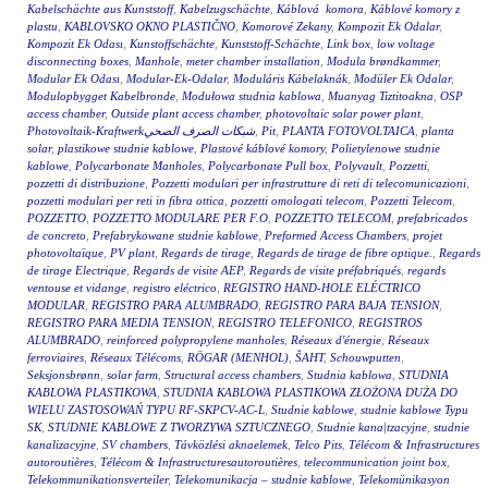
Kabelschächte aus Kunststoff
,
Kabelzugschächte
,
Káblová komora
,
Káblové komory z
plastu
,
KABLOVSKO OKNO PLASTIČNO
,
Komorové Zekany
,
Kompozit Ek Odalar
,
Kompozit Ek Odası
,
Kunstoffschächte
,
Kunststoff-Schächte
,
Link box
,
low voltage
disconnecting boxes
,
Manhole
,
meter chamber installation
,
Modula brøndkammer
,
Modular Ek Odası
,
Modular-Ek-Odalar
,
Moduláris Kábelaknák
,
Modüler Ek Odalar
,
Modulopbygget Kabelbronde
,
Modułowa studnia kablowa
,
Muanyag Tiztitoakna
,
OSP
access chamber
,
Outside plant access chamber
,
photovoltaic solar power plant
,
Photovoltaik-Kraftwerkشبكات الصرف الصحي
,
Pit
,
PLANTA FOTOVOLTAICA
,
planta
solar
,
plastikowe studnie kablowe
,
Plastové káblové komory
,
Polietylenowe studnie
kablowe
,
Polycarbonate Manholes
,
Polycarbonate Pull box
,
Polyvault
,
Pozzetti
,
pozzetti di distribuzione
,
Pozzetti modulari per infrastrutture di reti di telecomunicazioni
,
pozzetti modulari per reti in fibra ottica
,
pozzetti omologati telecom
,
Pozzetti Telecom
,
POZZETTO
,
POZZETTO MODULARE PER F.O
,
POZZETTO TELECOM
,
prefabricados
de concreto
,
Prefabrykowane studnie kablowe
,
Preformed Access Chambers
,
projet
photovoltaïque
,
PV plant
,
Regards de tirage
,
Regards de tirage de fibre optique.
,
Regards
de tirage Electrique
,
Regards de visite AEP
,
Regards de visite préfabriqués
,
regards
ventouse et vidange
,
registro eléctrico
,
REGISTRO HAND-HOLE ELÉCTRICO
MODULAR
,
REGISTRO PARA ALUMBRADO
,
REGISTRO PARA BAJA TENSION
,
REGISTRO PARA MEDIA TENSION
,
REGISTRO TELEFONICO
,
REGISTROS
ALUMBRADO
,
reinforced polypropylene manholes
,
Réseaux d'énergie
,
Réseaux
ferroviaires
,
Réseaux Télécoms
,
RÖGAR (MENHOL)
,
ŠAHT
,
Schouwputten
,
Seksjonsbrønn
,
solar farm
,
Structural access chambers
,
Studnia kablowa
,
STUDNIA
KABLOWA PLASTIKOWA
,
STUDNIA KABLOWA PLASTIKOWA ZŁOŻONA DUŻA DO
WIELU ZASTOSOWAŃ TYPU RF-SKPCV-AC-L
,
Studnie kablowe
,
studnie kablowe Typu
SK
,
STUDNIE KABLOWE Z TWORZYWA SZTUCZNEGO
,
Studnie kana|tzacyjne
,
studnie
kanalizacyjne
,
SV chambers
,
Távközlési aknaelemek
,
Telco Pits
,
Télécom & Infrastructures
autoroutières
,
Télécom & Infrastructuresautoroutières
,
telecommunication joint box
,
Telekommunikationsverteiler
,
Telekomunikacja – studnie kablowe
,
Telekomünikasyon