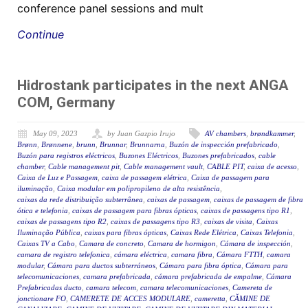
conference panel sessions and mult
Continue
Hidrostank participates in the next ANGA
COM, Germany
May 09, 2023
by Juan Gazpio Irujo
AV chambers
,
brøndkammer
,
Brønn
,
Brønnene
,
brunn
,
Brunnar
,
Brunnarna
,
Buzón de inspección prefabricado
,
Buzón para registros eléctricos
,
Buzones Eléctricos
,
Buzones prefabricados
,
cable
chamber
,
Cable management pit
,
Cable management vault
,
CABLE PIT
,
caixa de acesso
,
Caixa de Luz e Passagem
,
caixa de passagem elétrica
,
Caixa de passagem para
iluminação
,
Caixa modular em polipropileno de alta resistência
,
caixas da rede distribuição subterrânea
,
caixas de passagem
,
caixas de passagem de fibra
ótica e telefonia
,
caixas de passagem para fibras ópticas
,
caixas de passagens tipo R1
,
caixas de passagens tipo R2
,
caixas de passagens tipo R3
,
caixas de visita
,
Caixas
Iluminação Pública
,
caixas para fibras ópticas
,
Caixas Rede Elétrica
,
Caixas Telefonia
,
Caixas TV a Cabo
,
Camara de concreto
,
Camara de hormigon
,
Cámara de inspección
,
camara de registro telefonica
,
cámara eléctrica
,
camara fibra
,
Cámara FTTH
,
camara
modular
,
Cámara para ductos subterráneos
,
Cámara para fibra óptica
,
Cámara para
telecomunicaciones
,
camara prefabricada
,
cámara prefabricada de empalme
,
Cámara
Prefabricadas ducto
,
camara telecom
,
camara telecomunicaciones
,
Camereta de
jonctionare FO
,
CAMERETE DE ACCES MODULARE
,
cameretta
,
CĂMINE DE