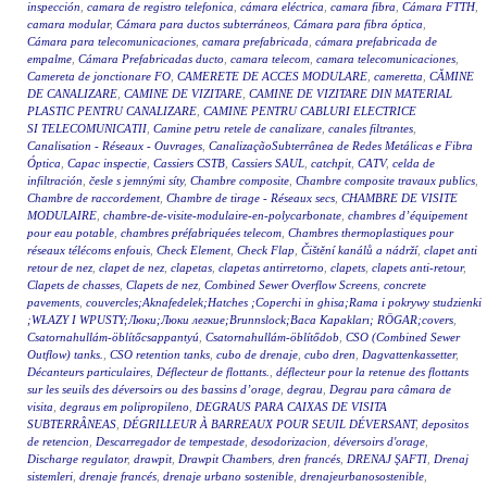
inspección
,
camara de registro telefonica
,
cámara eléctrica
,
camara fibra
,
Cámara FTTH
,
camara modular
,
Cámara para ductos subterráneos
,
Cámara para fibra óptica
,
Cámara para telecomunicaciones
,
camara prefabricada
,
cámara prefabricada de
empalme
,
Cámara Prefabricadas ducto
,
camara telecom
,
camara telecomunicaciones
,
Camereta de jonctionare FO
,
CAMERETE DE ACCES MODULARE
,
cameretta
,
CĂMINE
DE CANALIZARE
,
CAMINE DE VIZITARE
,
CAMINE DE VIZITARE DIN MATERIAL
PLASTIC PENTRU CANALIZARE
,
CAMINE PENTRU CABLURI ELECTRICE
SI TELECOMUNICATII
,
Camine petru retele de canalizare
,
canales filtrantes
,
Canalisation - Réseaux - Ouvrages
,
CanalizaçãoSubterrânea de Redes Metálicas e Fibra
Óptica
,
Capac inspectie
,
Cassiers CSTB
,
Cassiers SAUL
,
catchpit
,
CATV
,
celda de
infiltración
,
česle s jemnými síty
,
Chambre composite
,
Chambre composite travaux publics
,
Chambre de raccordement
,
Chambre de tirage - Réseaux secs
,
CHAMBRE DE VISITE
MODULAIRE
,
chambre-de-visite-modulaire-en-polycarbonate
,
chambres d’équipement
pour eau potable
,
chambres préfabriquées telecom
,
Chambres thermoplastiques pour
réseaux télécoms enfouis
,
Check Element
,
Check Flap
,
Čištění kanálů a nádrží
,
clapet anti
retour de nez
,
clapet de nez
,
clapetas
,
clapetas antirretorno
,
clapets
,
clapets anti-retour
,
Clapets de chasses
,
Clapets de nez
,
Combined Sewer Overflow Screens
,
concrete
pavements
,
couvercles;Aknafedelek;Hatches ;Coperchi in ghisa;Rama i pokrywy studzienki
;WŁAZY I WPUSTY;Люки;Люки легкие;Brunnslock;Baca Kapakları; RÖGAR;covers
,
Csatornahullám-öblítőcsappantyú
,
Csatornahullám-öblítődob
,
CSO (Combined Sewer
Outflow) tanks.
,
CSO retention tanks
,
cubo de drenaje
,
cubo dren
,
Dagvattenkassetter
,
Décanteurs particulaires
,
Déflecteur de flottants.
,
déflecteur pour la retenue des flottants
sur les seuils des déversoirs ou des bassins d’orage
,
degrau
,
Degrau para câmara de
visita
,
degraus em polipropileno
,
DEGRAUS PARA CAIXAS DE VISITA
SUBTERRÂNEAS
,
DÉGRILLEUR À BARREAUX POUR SEUIL DÉVERSANT
,
depositos
de retencion
,
Descarregador de tempestade
,
desodorizacion
,
déversoirs d'orage
,
Discharge regulator
,
drawpit
,
Drawpit Chambers
,
dren francés
,
DRENAJ ŞAFTI
,
Drenaj
sistemleri
,
drenaje francés
,
drenaje urbano sostenible
,
drenajeurbanosostenible
,