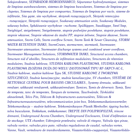
Seksjonsbrønn
,
SEPARADOR HIDRODINÁMICO
,
Séparateur hydrodynamique
,
sistemas
de limpieza autobasculantes
,
sistemas de limpieza basculantes
,
Sistemas de limpieza por
clapetas
,
Sistemas de limpieza por compuertas
,
Sistemas de limpieza por vacío
,
sisteme de
infiltratie
,
Sita gęste
,
sito wychyłowe
,
skrzynek rozsączających
,
Skrzynki retencyjno
- rozsączające
,
Skrzynki rozsączające
,
Soakaway attenuation units
,
Soakaway Modules
,
sokaway bobex
,
Spłukiwanie wychyłowe –ruchome
,
Spülkippen
,
Stauklappe
,
Steel Step
,
Steigbügel
,
steigelement
,
Steigelemente
,
stopnie podwójne powlekane
,
stopnie powlekane
,
stopnie włazowe
,
Stopnie włazowe do studni PP
,
stopnie żeliwne
,
Stopnie złazowe
,
Storm
attenuation
,
Storm Cells
,
Storm overflow Screen
,
Storm Tank & Sewer Cleansing
,
STORM
WATER RETENTION TANKS
,
StormCrates
,
stormscreen
,
stormtank
,
Stormwater
,
Stormwater attenuation
,
Stormwater discharge systems and combined sewer overflows
,
Stormwater Management Solutions
,
STORMWATER TANKS
,
Structural access chambers
,
Structure nid d’abeilles
,
Structures de infiltration modulaires
,
Structures de rétention
modulaires
,
Studnia kablowa
,
STUDNIA KABLOWA PLASTIKOWA
,
STUDNIA KABLOWA
PLASTIKOWA ZŁOŻONA DUŻA DO WIELU ZASTOSOWAŃ TYPU RF-SKPCV-AC-L
,
Studnie kablowe
,
studnie kablowe Typu SK
,
STUDNIE KABLOWE Z TWORZYWA
SZTUCZNEGO
,
Studnie kana|tzacyjne
,
studnie kanalizacyjne
,
SV chambers
,
SYSTÈME DE
NETTOYAGE CENTRAL POUR BASSINS CIRCULAIRES.
,
Systemy drenażu
,
szikkasztó
rendszer
,
szikkasztó rendszerek
,
szikkasztórendszer
,
Tamices
,
Tamis de déversoir
,
Tamiz
,
Tanc
de tempesta
,
tanc de tempestes
,
Tanques de tormenta
,
Tauchwände
,
Távközlési
aknaelemek
,
Telco Pits
,
Télécom & Infrastructures autoroutières
,
Télécom &
Infrastructuresautoroutières
,
telecommunication joint box
,
Telekommunikationsverteiler
,
Telekomunikacja – studnie kablowe
,
Telekomünikasyon Plastik Menholler
,
tipping bucket
,
tolva basculante
,
Trekkekum
,
trekkekummer
,
TREPTE DIN POLIPROPILENĂ
,
trincee
drenanti
,
Underground Access Chambers
,
Underground Enclosures
,
Unité d'infiltration ou
de stockage
,
UTX chamber
,
Uzbrojenie przelewów
,
valvole di ritegno
,
Valvula tipo pinza
,
valvula vortice
,
valvulas pico pato
,
válvulas reguladoras de caudal
,
valvulas vortex
,
Vanne
,
Vault
,
vertedouro de transbordamento
,
Visszatorlódás-csappantyú
,
Visszatorlódás-