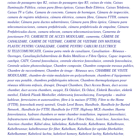
caixas de passagens tipo R2
,
caixas de passagens tipo R3
,
caixas de visita
,
Caixas
Iluminação Pública
,
caixas para fibras ópticas
,
Caixas Rede Elétrica
,
Caixas Telefonia
,
Caixas TV a Cabo
,
Camara de concreto
,
Camara de hormigon
,
Cámara de inspección
,
camara de registro telefonica
,
cámara eléctrica
,
camara fibra
,
Cámara FTTH
,
camara
modular
,
Cámara para ductos subterráneos
,
Cámara para fibra óptica
,
Cámara para
telecomunicaciones
,
camara prefabricada
,
cámara prefabricada de empalme
,
Cámara
Prefabricadas ducto
,
camara telecom
,
camara telecomunicaciones
,
Camereta de
jonctionare FO
,
CAMERETE DE ACCES MODULARE
,
cameretta
,
CĂMINE DE
CANALIZARE
,
CAMINE DE VIZITARE
,
CAMINE DE VIZITARE DIN MATERIAL
PLASTIC PENTRU CANALIZARE
,
CAMINE PENTRU CABLURI ELECTRICE
SI TELECOMUNICATII
,
Camine petru retele de canalizare
,
Canalisation - Réseaux -
Ouvrages
,
CanalizaçãoSubterrânea de Redes Metálicas e Fibra Óptica
,
Capac inspectie
,
catchpit
,
CATV
,
Central fotovoltaica
,
centrale electrice fotovoltaice
,
centrale fotovoltaica
,
Centrale solaire photovoltaïque
,
Chambre composite
,
Chambre composite travaux publics
,
Chambre de raccordement
,
Chambre de tirage - Réseaux secs
,
CHAMBRE DE VISITE
MODULAIRE
,
chambre-de-visite-modulaire-en-polycarbonate
,
chambres d’équipement
pour eau potable
,
chambres préfabriquées telecom
,
Chambres thermoplastiques pour
réseaux télécoms enfouis
,
drawpit
,
Drawpit Chambers
,
Duct Access Boxes
,
duct access
chamber
,
duct access chambers
,
easypit
,
Ek Odalari
,
Ek Odasi
,
Elektrik Bacaları
,
elektrik
menhol
,
Elektrik Plastik Menholler
,
elektrownię fotowoltaiczną
,
Energetyka – studnie
kablowe
,
ferroviaires et autoroutières
,
fibre à la maison (FTTH)
,
Fibre to the Home
(FTTH)
,
fotovoltaik enerji santrali
,
Grade Level Boxes
,
Handhole
,
Handhole for Buried
Network.
,
Handhole for FTTH
,
Handhole for FTTP
,
Highway MCX chamber
,
Huerta
fotovolataica
,
hydrant chambers or meter chamber installation
,
impianti fotovoltaici
,
Infrastructures télécoms
,
Infrastrutture per Reti a Fibra Ottica
,
Joint box
,
Junction box
,
Junction chamber
,
Kábel akna
,
kábelakna
,
Kabelbronde
,
Kabelbrønn
,
Kabelbrunn
,
Kabelbrunnar
,
kabelbrunnar för fiber
,
Kabelkum
,
Kabelkum for optiske fiberkabler
,
Kabelkummer
,
Kabelová šachta
,
kabelové komory
,
Kabelové šachty
,
Kabelschächte
,