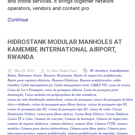
and online services. It brings together network
operators, vendors and content pro
Continue
HIDROSTANK MODULAR MANHOLES AT
KAMEMBE INTERNATIONAL AIRPORT,
RWANDA
May 25, 2021
by Juan Gazpio Irujo
AV chambers
,
brøndkammer
,
Brønn
,
Brønnene
,
brunn
,
Brunnar
,
Brunnarna
,
Buzón de inspección prefabricado
,
Buzón para registros eléctricos
,
Buzones Eléctricos
,
Buzones prefabricados
,
cable
chamber
,
Cable management pit
,
Cable management vault
,
CABLE PIT
,
caixa de acesso
,
Caixa de Luz e Passagem
,
caixa de passagem elétrica
,
Caixa de passagem para
iluminação
,
Caixa modular em polipropileno de alta resistência
,
caixas da rede distribuição subterrânea
,
caixas de passagem
,
caixas de passagem de fibra
ótica e telefonia
,
caixas de passagem para fibras ópticas
,
caixas de passagens tipo R1
,
caixas de passagens tipo R2
,
caixas de passagens tipo R3
,
caixas de visita
,
Caixas
Iluminação Pública
,
caixas para fibras ópticas
,
Caixas Rede Elétrica
,
Caixas Telefonia
,
Caixas TV a Cabo
,
Camara de concreto
,
Camara de hormigon
,
Cámara de inspección
,
camara de registro telefonica
,
cámara eléctrica
,
camara fibra
,
Cámara FTTH
,
camara
modular
,
Cámara para ductos subterráneos
,
Cámara para fibra óptica
,
Cámara para
telecomunicaciones
,
camara prefabricada
,
cámara prefabricada de empalme
,
Cámara