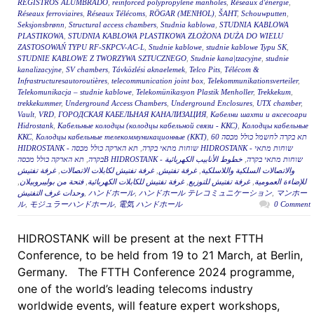
REGISTROS ALUMBRADO
,
reinforced polypropylene manholes
,
Réseaux d'énergie
,
Réseaux ferroviaires
,
Réseaux Télécoms
,
RÖGAR (MENHOL)
,
ŠAHT
,
Schouwputten
,
Seksjonsbrønn
,
Structural access chambers
,
Studnia kablowa
,
STUDNIA KABLOWA
PLASTIKOWA
,
STUDNIA KABLOWA PLASTIKOWA ZŁOŻONA DUŻA DO WIELU
ZASTOSOWAŃ TYPU RF-SKPCV-AC-L
,
Studnie kablowe
,
studnie kablowe Typu SK
,
STUDNIE KABLOWE Z TWORZYWA SZTUCZNEGO
,
Studnie kana|tzacyjne
,
studnie
kanalizacyjne
,
SV chambers
,
Távközlési aknaelemek
,
Telco Pits
,
Télécom &
Infrastructuresautoroutières
,
telecommunication joint box
,
Telekommunikationsverteiler
,
Telekomunikacja – studnie kablowe
,
Telekomünikasyon Plastik Menholler
,
Trekkekum
,
trekkekummer
,
Underground Access Chambers
,
Underground Enclosures
,
UTX chamber
,
Vault
,
VRD
,
ГОРОДСКАЯ КАБЕЛЬНАЯ КАНАЛИЗАЦИЯ
,
Кабелни шахти и аксесоари
Hidrostank
,
Кабельные колодцы (колодцы кабельной связи - ККС)
,
Колодцы кабельные
ККС
,
Колодцы кабельные телекоммуникационные (ККТ)
,
תא בקרה לחשמל כולל מכסה 60
תא הארקה כולל מכסה HIDROSTANK - שוחות מתאי
,
HIDROSTANK - שוחות מתאי בקרה
,
בקרה
خطوط الأنابيب الكهربائية
,
תא הארקה כולל מכסהB HIDROSTANK - שוחות מתאי בקרה
غرفة تفتيش
,
غرفة تفتيش لكابلات الاتصالات
,
غرفة تفتيش
,
والاتصالات السلكية واللاسلكية
,
فتحة من بوليبروبيلان
,
غرفة تفتيش للكابلات الكهربائية
,
غرفة تفتيش للتوزيع
,
للإضاءة العمومية
وحدات غرف التفتيش
,
ハンドホール
,
ハンドホール テレコミュニケーション
,
マンホー
ル
,
モジュラーハンドホール
,
電気 ハンドホール
0 Comment
HIDROSTANK will be present at the next FTTH
Conference, to be held from 19 to 21 March, at Berlin,
Germany. The FTTH Conference 2024 programme,
one of the world’s leading telecoms industry
worldwide events, will feature expert workshops,