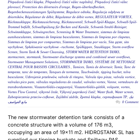
Přepadová čistící klapka
,
Přepadový čistící válec naplněný
,
Přepadový čistící válec
plovoucí
,
Protection des déversoirs d'orage
,
Regen-überlaufbecken
,
Regenbeckenausrüstungen Spülsysteme
,
Regulace odtoku
,
Regulacja odpływu ze
zbiorników
,
Régulateur de débit
,
Régulateur de débit vortex
,
REGULATEUR VORTEX
,
Rückstauklappe
,
Rückstausicherung
,
Rückstauventil
,
Schwall-Spül-Klappe
,
Schwall-Spül-
Trommel befüllt
,
Schwallspülung für Becken und Kanäle
,
Schwenk-Strahl-Reiniger
,
Schwimmklappe
,
Schwingrechen
,
Screening & Water Treatment
,
sistemas de limpieza
autobasculantes
,
sistemas de limpieza basculantes
,
Sistemas de limpieza por clapetas
,
Sistemas de limpieza por compuertas
,
Sistemas de limpieza por vacío
,
Sita gęste
,
sito
wychyłowe
,
Spłukiwanie wychyłowe –ruchome
,
Spülkippen
,
Stauklappe
,
Storm overflow
Screen
,
Storm Tank & Sewer Cleansing
,
STORM WATER RETENTION TANKS
,
stormscreen
,
stormtank
,
Stormwater discharge systems and combined sewer overflows
,
Stormwater Management Solutions
,
STORMWATER TANKS
,
SYSTÈME DE NETTOYAGE
CENTRAL POUR BASSINS CIRCULAIRES.
,
Tamices
,
Tamis de déversoir
,
Tamiz
,
Tanc de
tempesta
,
tanc de tempestes
,
Tanques de tormenta
,
Tauchwände
,
tipping bucket
,
tolva
basculante
,
Uzbrojenie przelewów
,
valvole di ritegno
,
Valvula tipo pinza
,
valvula vortice
,
valvulas pico pato
,
válvulas reguladoras de caudal
,
valvulas vortex
,
Vanne
,
vertedouro de
transbordamento
,
Visszatorlódás-csappantyú
,
Visszatorlódás-gátlók
,
volquete
,
vortex
,
Vortex Flow Control
,
výkyvné česle
,
Výkyvný paprskový čistič
,
Water flush
,
Water screen
,
Zabezpieczenia przeciw-cofkowe
,
Zajištění zádrže
,
Zpetná klapka
,
сертификат ТР
,
تنك
مانع العواصف
0 Comment
The new stormwater detention tank consists of a
concrete structure with a volume of 176 m3,
occupying an area of 19×11 m2. HIDROSTANK SL has
supplied our tipping buckets and Spillway PAS