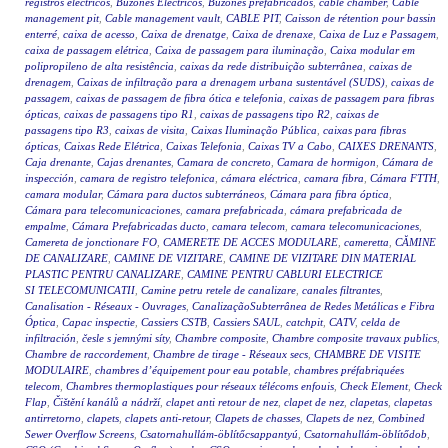
registros eléctricos
,
Buzones Eléctricos
,
Buzones prefabricados
,
cable chamber
,
Cable
management pit
,
Cable management vault
,
CABLE PIT
,
Caisson de rétention pour bassin
enterré
,
caixa de acesso
,
Caixa de drenatge
,
Caixa de drenaxe
,
Caixa de Luz e Passagem
,
caixa de passagem elétrica
,
Caixa de passagem para iluminação
,
Caixa modular em
polipropileno de alta resistência
,
caixas da rede distribuição subterrânea
,
caixas de
drenagem
,
Caixas de infiltração para a drenagem urbana sustentável (SUDS)
,
caixas de
passagem
,
caixas de passagem de fibra ótica e telefonia
,
caixas de passagem para fibras
ópticas
,
caixas de passagens tipo R1
,
caixas de passagens tipo R2
,
caixas de
passagens tipo R3
,
caixas de visita
,
Caixas Iluminação Pública
,
caixas para fibras
ópticas
,
Caixas Rede Elétrica
,
Caixas Telefonia
,
Caixas TV a Cabo
,
CAIXES DRENANTS
,
Caja drenante
,
Cajas drenantes
,
Camara de concreto
,
Camara de hormigon
,
Cámara de
inspección
,
camara de registro telefonica
,
cámara eléctrica
,
camara fibra
,
Cámara FTTH
,
camara modular
,
Cámara para ductos subterráneos
,
Cámara para fibra óptica
,
Cámara para telecomunicaciones
,
camara prefabricada
,
cámara prefabricada de
empalme
,
Cámara Prefabricadas ducto
,
camara telecom
,
camara telecomunicaciones
,
Camereta de jonctionare FO
,
CAMERETE DE ACCES MODULARE
,
cameretta
,
CĂMINE
DE CANALIZARE
,
CAMINE DE VIZITARE
,
CAMINE DE VIZITARE DIN MATERIAL
PLASTIC PENTRU CANALIZARE
,
CAMINE PENTRU CABLURI ELECTRICE
SI TELECOMUNICATII
,
Camine petru retele de canalizare
,
canales filtrantes
,
Canalisation - Réseaux - Ouvrages
,
CanalizaçãoSubterrânea de Redes Metálicas e Fibra
Óptica
,
Capac inspectie
,
Cassiers CSTB
,
Cassiers SAUL
,
catchpit
,
CATV
,
celda de
infiltración
,
česle s jemnými síty
,
Chambre composite
,
Chambre composite travaux publics
,
Chambre de raccordement
,
Chambre de tirage - Réseaux secs
,
CHAMBRE DE VISITE
MODULAIRE
,
chambres d’équipement pour eau potable
,
chambres préfabriquées
telecom
,
Chambres thermoplastiques pour réseaux télécoms enfouis
,
Check Element
,
Check
Flap
,
Čištění kanálů a nádrží
,
clapet anti retour de nez
,
clapet de nez
,
clapetas
,
clapetas
antirretorno
,
clapets
,
clapets anti-retour
,
Clapets de chasses
,
Clapets de nez
,
Combined
Sewer Overflow Screens
,
Csatornahullám-öblítőcsappantyú
,
Csatornahullám-öblítődob
,