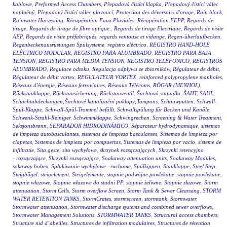
kablowe
,
Preformed Access Chambers
,
Přepadová čistící klapka
,
Přepadový čistící válec
naplněný
,
Přepadový čistící válec plovoucí
,
Protection des déversoirs d'orage
,
Rain block
,
Rainwater Harvesting
,
Récupération Eaux Pluviales
,
Récupération EEPP
,
Regards de
tirage
,
Regards de tirage de fibre optique.
,
Regards de tirage Electrique
,
Regards de visite
AEP
,
Regards de visite préfabriqués
,
regards ventouse et vidange
,
Regen-überlaufbecken
,
Regenbeckenausrüstungen Spülsysteme
,
registro eléctrico
,
REGISTRO HAND-HOLE
ELÉCTRICO MODULAR
,
REGISTRO PARA ALUMBRADO
,
REGISTRO PARA BAJA
TENSION
,
REGISTRO PARA MEDIA TENSION
,
REGISTRO TELEFONICO
,
REGISTROS
ALUMBRADO
,
Regulace odtoku
,
Regulacja odpływu ze zbiorników
,
Régulateur de débit
,
Régulateur de débit vortex
,
REGULATEUR VORTEX
,
reinforced polypropylene manholes
,
Réseaux d'énergie
,
Réseaux ferroviaires
,
Réseaux Télécoms
,
RÖGAR (MENHOL)
,
Rückstauklappe
,
Rückstausicherung
,
Rückstauventil
,
Šachtová stupadla
,
ŠAHT
,
SAUL
,
Schachtabdeckungen;Šachtové kanalizační poklopy;Tampons
,
Schouwputten
,
Schwall-
Spül-Klappe
,
Schwall-Spül-Trommel befüllt
,
Schwallspülung für Becken und Kanäle
,
Schwenk-Strahl-Reiniger
,
Schwimmklappe
,
Schwingrechen
,
Screening & Water Treatment
,
Seksjonsbrønn
,
SEPARADOR HIDRODINÁMICO
,
Séparateur hydrodynamique
,
sistemas
de limpieza autobasculantes
,
sistemas de limpieza basculantes
,
Sistemas de limpieza por
clapetas
,
Sistemas de limpieza por compuertas
,
Sistemas de limpieza por vacío
,
sisteme de
infiltratie
,
Sita gęste
,
sito wychyłowe
,
skrzynek rozsączających
,
Skrzynki retencyjno
- rozsączające
,
Skrzynki rozsączające
,
Soakaway attenuation units
,
Soakaway Modules
,
sokaway bobex
,
Spłukiwanie wychyłowe –ruchome
,
Spülkippen
,
Stauklappe
,
Steel Step
,
Steigbügel
,
steigelement
,
Steigelemente
,
stopnie podwójne powlekane
,
stopnie powlekane
,
stopnie włazowe
,
Stopnie włazowe do studni PP
,
stopnie żeliwne
,
Stopnie złazowe
,
Storm
attenuation
,
Storm Cells
,
Storm overflow Screen
,
Storm Tank & Sewer Cleansing
,
STORM
WATER RETENTION TANKS
,
StormCrates
,
stormscreen
,
stormtank
,
Stormwater
,
Stormwater attenuation
,
Stormwater discharge systems and combined sewer overflows
,
Stormwater Management Solutions
,
STORMWATER TANKS
,
Structural access chambers
,
Structure nid d’abeilles
,
Structures de infiltration modulaires
,
Structures de rétention