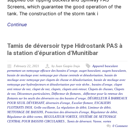
Screens, which guarantee the good operation of the
tank. The construction of the storm tank i
Continue
Tamis de déversoir type Hidrostank PAS à
la station d’épuration d’Munitibar
February 22, 2021
by Juan Gazpio Irujo
Appareil basculant
permettant un nettoyage efficace des bassins d’orage
,
auget basculant
,
augets basculants
,
bassin de stockage avec nettoyage par chasse centrale et désodorisation
,
bassin de
stockage avec nettoyage par clapets de chasse et désodorisation
,
bassin de stockage avec
nettoyage par hydroéjecteurs et désodorisation par voie sèche.
,
bassins d'orage
,
clapet
anti retour de nez
,
clapet de nez
,
clapets
,
clapets anti-retour
,
Clapets de chasses
,
Clapets
de nez
,
Décanteurs particulaires
,
Déflecteur de flottants.
,
déflecteur pour la retenue des
flottants sur les seuils des déversoirs ou des bassins d’orage
,
DÉGRILLEUR À BARREAUX
POUR SEUIL DÉVERSANT
,
déversoirs d'orage
,
Escalier flottant
,
ESCALIERS
FLOTTANTS INOX
,
Grille oscillante
,
La régulation de débit
,
Limiteur de débit
,
NETTOYAGE DE BASSINS
,
Protection des déversoirs d'orage
,
Régulateur de débit
,
Régulateur de débit vortex
,
REGULATEUR VORTEX
,
SYSTÈME DE NETTOYAGE
CENTRAL POUR BASSINS CIRCULAIRES.
,
Tamis de déversoir
,
Vanne
,
vortex
0 Comment