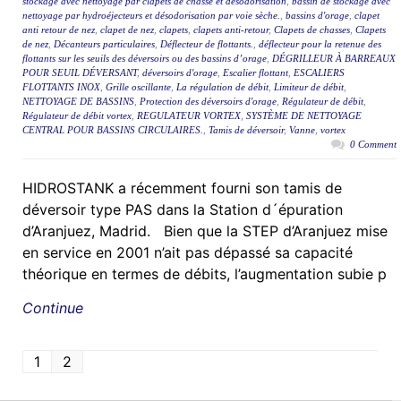
stockage avec nettoyage par clapets de chasse et désodorisation
,
bassin de stockage avec
nettoyage par hydroéjecteurs et désodorisation par voie sèche.
,
bassins d'orage
,
clapet
anti retour de nez
,
clapet de nez
,
clapets
,
clapets anti-retour
,
Clapets de chasses
,
Clapets
de nez
,
Décanteurs particulaires
,
Déflecteur de flottants.
,
déflecteur pour la retenue des
flottants sur les seuils des déversoirs ou des bassins d’orage
,
DÉGRILLEUR À BARREAUX
POUR SEUIL DÉVERSANT
,
déversoirs d'orage
,
Escalier flottant
,
ESCALIERS
FLOTTANTS INOX
,
Grille oscillante
,
La régulation de débit
,
Limiteur de débit
,
NETTOYAGE DE BASSINS
,
Protection des déversoirs d'orage
,
Régulateur de débit
,
Régulateur de débit vortex
,
REGULATEUR VORTEX
,
SYSTÈME DE NETTOYAGE
CENTRAL POUR BASSINS CIRCULAIRES.
,
Tamis de déversoir
,
Vanne
,
vortex
0 Comment
HIDROSTANK a récemment fourni son tamis de
déversoir type PAS dans la Station d´épuration
d’Aranjuez, Madrid. Bien que la STEP d’Aranjuez mise
en service en 2001 n’ait pas dépassé sa capacité
théorique en termes de débits, l’augmentation subie p
Continue
1
2