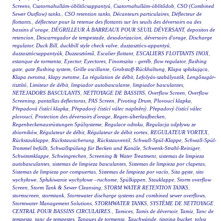
Screens
,
Csatornahullám-öblítőcsappantyú
,
Csatornahullám-öblítődob
,
CSO (Combined
Sewer Outflow) tanks.
,
CSO retention tanks
,
Décanteurs particulaires
,
Déflecteur de
flottants.
,
déflecteur pour la retenue des flottants sur les seuils des déversoirs ou des
bassins d’orage
,
DÉGRILLEUR À BARREAUX POUR SEUIL DÉVERSANT
,
depositos de
retencion
,
Descarregador de tempestade
,
desodorizacion
,
déversoirs d'orage
,
Discharge
regulator
,
Duck Bill
,
duckbill style check valve
,
duzzasztócs-appantyú
,
duzzasztócsappantyúk
,
Duzzasztómű
,
Escalier flottant
,
ESCALIERS FLOTTANTS INOX
,
estanque de tormenta
,
Eyector
,
Eyectores
,
Finomszita - geréb
,
flow regulator
,
flushing
gate
,
gate flushing system
,
Grille oscillante
,
Grobstoff-Rückhaltung
,
Klapa spłukująca
,
Klapa zwrotna
,
klapy zwrotne
,
La régulation de débit
,
Lefolyás-szabályozók
,
Lengősugár-
tisztító
,
Limiteur de débit
,
limpiador autobasculante
,
limpiador basculantes
,
NETEJADORS BASCULANTS
,
NETTOYAGE DE BASSINS
,
Overflow Screen
,
Overflow
Screening
,
pantallas deflectoras
,
PAS Screen
,
Pivoting Drum
,
Plovoucí klapka
,
Přepadová čistící klapka
,
Přepadový čistící válec naplněný
,
Přepadový čistící válec
plovoucí
,
Protection des déversoirs d'orage
,
Regen-überlaufbecken
,
Regenbeckenausrüstungen Spülsysteme
,
Regulace odtoku
,
Regulacja odpływu ze
zbiorników
,
Régulateur de débit
,
Régulateur de débit vortex
,
REGULATEUR VORTEX
,
Rückstauklappe
,
Rückstausicherung
,
Rückstauventil
,
Schwall-Spül-Klappe
,
Schwall-Spül-
Trommel befüllt
,
Schwallspülung für Becken und Kanäle
,
Schwenk-Strahl-Reiniger
,
Schwimmklappe
,
Schwingrechen
,
Screening & Water Treatment
,
sistemas de limpieza
autobasculantes
,
sistemas de limpieza basculantes
,
Sistemas de limpieza por clapetas
,
Sistemas de limpieza por compuertas
,
Sistemas de limpieza por vacío
,
Sita gęste
,
sito
wychyłowe
,
Spłukiwanie wychyłowe –ruchome
,
Spülkippen
,
Stauklappe
,
Storm overflow
Screen
,
Storm Tank & Sewer Cleansing
,
STORM WATER RETENTION TANKS
,
stormscreen
,
stormtank
,
Stormwater discharge systems and combined sewer overflows
,
Stormwater Management Solutions
,
STORMWATER TANKS
,
SYSTÈME DE NETTOYAGE
CENTRAL POUR BASSINS CIRCULAIRES.
,
Tamices
,
Tamis de déversoir
,
Tamiz
,
Tanc de
tempesta
,
tanc de tempestes
,
Tanques de tormenta
,
Tauchwände
,
tipping bucket
,
tolva