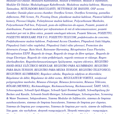
Modular-Ek-Odalar
,
Moduláris Kábelaknák
,
module d'rétention
,
Module d’infiltration
,
Modüler Ek Odalar
,
Modulopbygget Kabelbronde
,
Modułowa studnia kablowa
,
Muanyag
Tiztitoakna
,
NETEJADORS BASCULANTS
,
NETTOYAGE DE BASSINS
,
OSP access
chamber
,
Outside plant access chamber
,
Overflow Screen
,
Overflow Screening
,
pantallas
deflectoras
,
PAS Screen
,
Pit
,
Pivoting Drum
,
plastikowe studnie kablowe
,
Plastové káblové
komory
,
Plovoucí klapka
,
Polietylenowe studnie kablowe
,
Polycarbonate Manholes
,
Polycarbonate Pull box
,
Polyvault
,
pozo-de-infiltracion-de-aguas
,
Pozzetti
,
pozzetti di
distribuzione
,
Pozzetti modulari per infrastrutture di reti di telecomunicazioni
,
pozzetti
modulari per reti in fibra ottica
,
pozzetti omologati telecom
,
Pozzetti Telecom
,
POZZETTO
,
POZZETTO MODULARE PER F.O
,
POZZETTO TELECOM
,
prefabricados de concreto
,
Prefabrykowane studnie kablowe
,
Preformed Access Chambers
,
Přepadová čistící klapka
,
Přepadový čistící válec naplněný
,
Přepadový čistící válec plovoucí
,
Protection des
déversoirs d'orage
,
Rain block
,
Rainwater Harvesting
,
Récupération Eaux Pluviales
,
Récupération EEPP
,
Regards de tirage
,
Regards de tirage de fibre optique.
,
Regards de
tirage Electrique
,
Regards de visite préfabriqués
,
regards ventouse et vidange
,
Regen-
überlaufbecken
,
Regenbeckenausrüstungen Spülsysteme
,
registro eléctrico
,
REGISTRO
HAND-HOLE ELÉCTRICO MODULAR
,
REGISTRO PARA ALUMBRADO
,
REGISTRO
PARA BAJA TENSION
,
REGISTRO PARA MEDIA TENSION
,
REGISTRO TELEFONICO
,
REGISTROS ALUMBRADO
,
Regulace odtoku
,
Regulacja odpływu ze zbiorników
,
Régulateur de débit
,
Régulateur de débit vortex
,
REGULATEUR VORTEX
,
reinforced
polypropylene manholes
,
Réseaux d'énergie
,
Réseaux ferroviaires
,
Réseaux Télécoms
,
RÖGAR (MENHOL)
,
Rückstauklappe
,
Rückstausicherung
,
Rückstauventil
,
ŠAHT
,
SAUL
,
Schouwputten
,
Schwall-Spül-Klappe
,
Schwall-Spül-Trommel befüllt
,
Schwallspülung für
Becken und Kanäle
,
Schwenk-Strahl-Reiniger
,
Schwimmklappe
,
Schwingrechen
,
Screening
& Water Treatment
,
Seksjonsbrønn
,
Sistema Modular de Infiltración
,
sistemas de limpieza
autobasculantes
,
sistemas de limpieza basculantes
,
Sistemas de limpieza por clapetas
,
Sistemas de limpieza por compuertas
,
Sistemas de limpieza por vacío
,
sisteme de infiltratie
,
Sita gęste
,
sito wychyłowe
,
skrzynek rozsączających
,
Skrzynki retencyjno - rozsączające
,