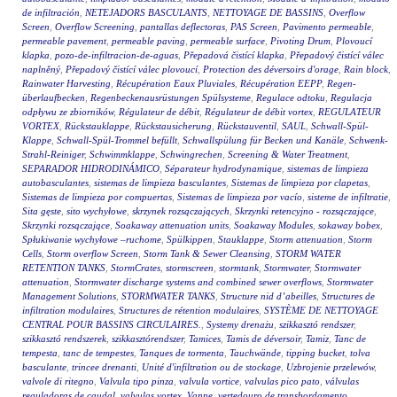
de infiltración
,
NETEJADORS BASCULANTS
,
NETTOYAGE DE BASSINS
,
Overflow
Screen
,
Overflow Screening
,
pantallas deflectoras
,
PAS Screen
,
Pavimento permeable
,
permeable pavement
,
permeable paving
,
permeable surface
,
Pivoting Drum
,
Plovoucí
klapka
,
pozo-de-infiltracion-de-aguas
,
Přepadová čistící klapka
,
Přepadový čistící válec
naplněný
,
Přepadový čistící válec plovoucí
,
Protection des déversoirs d'orage
,
Rain block
,
Rainwater Harvesting
,
Récupération Eaux Pluviales
,
Récupération EEPP
,
Regen-
überlaufbecken
,
Regenbeckenausrüstungen Spülsysteme
,
Regulace odtoku
,
Regulacja
odpływu ze zbiorników
,
Régulateur de débit
,
Régulateur de débit vortex
,
REGULATEUR
VORTEX
,
Rückstauklappe
,
Rückstausicherung
,
Rückstauventil
,
SAUL
,
Schwall-Spül-
Klappe
,
Schwall-Spül-Trommel befüllt
,
Schwallspülung für Becken und Kanäle
,
Schwenk-
Strahl-Reiniger
,
Schwimmklappe
,
Schwingrechen
,
Screening & Water Treatment
,
SEPARADOR HIDRODINÁMICO
,
Séparateur hydrodynamique
,
sistemas de limpieza
autobasculantes
,
sistemas de limpieza basculantes
,
Sistemas de limpieza por clapetas
,
Sistemas de limpieza por compuertas
,
Sistemas de limpieza por vacío
,
sisteme de infiltratie
,
Sita gęste
,
sito wychyłowe
,
skrzynek rozsączających
,
Skrzynki retencyjno - rozsączające
,
Skrzynki rozsączające
,
Soakaway attenuation units
,
Soakaway Modules
,
sokaway bobex
,
Spłukiwanie wychyłowe –ruchome
,
Spülkippen
,
Stauklappe
,
Storm attenuation
,
Storm
Cells
,
Storm overflow Screen
,
Storm Tank & Sewer Cleansing
,
STORM WATER
RETENTION TANKS
,
StormCrates
,
stormscreen
,
stormtank
,
Stormwater
,
Stormwater
attenuation
,
Stormwater discharge systems and combined sewer overflows
,
Stormwater
Management Solutions
,
STORMWATER TANKS
,
Structure nid d’abeilles
,
Structures de
infiltration modulaires
,
Structures de rétention modulaires
,
SYSTÈME DE NETTOYAGE
CENTRAL POUR BASSINS CIRCULAIRES.
,
Systemy drenażu
,
szikkasztó rendszer
,
szikkasztó rendszerek
,
szikkasztórendszer
,
Tamices
,
Tamis de déversoir
,
Tamiz
,
Tanc de
tempesta
,
tanc de tempestes
,
Tanques de tormenta
,
Tauchwände
,
tipping bucket
,
tolva
basculante
,
trincee drenanti
,
Unité d'infiltration ou de stockage
,
Uzbrojenie przelewów
,
valvole di ritegno
,
Valvula tipo pinza
,
valvula vortice
,
valvulas pico pato
,
válvulas
reguladoras de caudal
,
valvulas vortex
,
Vanne
,
vertedouro de transbordamento
,