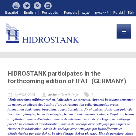
Español
|
English
|
Português
|
Français
|
العربية
|
русский
|
Polski
|
Türk
HIDROSTANK participates in the
forthcoming edition of IFAT (GERMANY)
April 02, 2026
by Juan Gazpio Irujo
"
,
"AbflussregelungenBürstenrechen
,
"aliviadero de tormenta
,
Appareil basculant permettant
un nettoyage efficace des bassins d’orage
,
Attenuation cells
,
Attenuation crates
,
Attenuation Tank
,
auget basculant
,
augets basculants
,
AV chambers
,
Bacia anti-poluição
,
bacia de infiltração
,
bacia de retenção
,
bacini di attenuazione
,
Balance Regulator
,
bassin
d’infiltration
,
bassin d’rétention
,
bassin de rétention
,
bassin de stockage avec nettoyage
par chasse centrale et désodorisation
,
bassin de stockage avec nettoyage par clapets de
chasse et désodorisation
,
bassin de stockage avec nettoyage par hydroéjecteurs et
désodorisation par voie sèche.
,
bassins d'orage
,
Bęben płuczący
,
Bloc de percolare
,
blocs