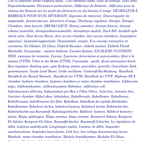
CSO (Combined Sewer Outflow) tanks.
,
CSO retention tanks
,
cubo de drenaje
,
cubo dren
,
Dagvattenkassetter
,
Décanteurs particulaires
,
Déflecteur de flottants.
,
déflecteur pour la
retenue des flottants sur les seuils des déversoirs ou des bassins d’orage
,
DÉGRILLEUR À
BARREAUX POUR SEUIL DÉVERSANT
,
depositos de retencion
,
Descarregador de
tempestade
,
desodorizacion
,
déversoirs d'orage
,
Discharge regulator
,
drawpit
,
Drawpit
Chambers
,
dren francés
,
DRENAJ ŞAFTI
,
Drenaj sistemleri
,
drenaje francés
,
drenaje
urbano sostenible
,
drenajeurbanosostenible
,
drenazhnye moduli
,
Duck Bill
,
duckbill style
check valve
,
Duct Access Boxes
,
duct access chamber
,
duct access chambers
,
duzzasztócs-
appantyú
,
duzzasztócsappantyúk
,
Duzzasztómű
,
easypit
,
Eco-cunetas antivuelco en
carreteras
,
Ek Odalari
,
Ek Odasi
,
Elektrik Bacaları
,
elektrik menhol
,
Elektrik Plastik
Menholler
,
Energetyka – studnie kablowe
,
Escalier flottant
,
ESCALIERS FLOTTANTS
INOX
,
estanque de tormenta
,
Eyector
,
Eyectores
,
ferroviaires et autoroutières
,
fibre à la
maison (FTTH)
,
Fibre to the Home (FTTH)
,
Finomszita - geréb
,
flood attenuation block
,
flow regulator
,
flushing gate
,
gate flushing system
,
geoceldas
,
geocells
,
Geocellular Tank
,
geoestructura
,
Grade Level Boxes
,
Grille oscillante
,
Grobstoff-Rückhaltung
,
Handhole
,
Handhole for Buried Network.
,
Handhole for FTTH
,
Handhole for FTTP
,
Highway MCX
chamber
,
hydrant chambers
,
hydrant chambers or meter chamber installation
,
Infiltracinė
talpa
,
Infiltratiekratten
,
infiltratiesysteem Hidrobox
,
infiltration cell
,
Infrastructures télécoms
,
Infrastrutture per Reti a Fibra Ottica
,
Joint box
,
Junction box
,
Junction chamber
,
Kábel akna
,
kábelakna
,
Kabelbronde
,
Kabelbrønn
,
Kabelbrunn
,
Kabelbrunnar
,
kabelbrunnar för fiber
,
Kabelkum
,
Kabelkum for optiske fiberkabler
,
Kabelkummer
,
Kabelová šachta
,
kabelové komory
,
Kabelové šachty
,
Kabelschächte
,
Kabelschächte aus Kunststoff
,
Kabelzugschächte
,
Káblová komora
,
Káblové komory z
plastu
,
Klapa spłukująca
,
Klapa zwrotna
,
klapy zwrotne
,
Komorové Zekany
,
Kompozit
Ek Odalar
,
Kompozit Ek Odası
,
Kunstoffschächte
,
Kunststoff-Schächte
,
La régulation de
débit
,
Lefolyás-szabályozók
,
Lengősugár-tisztító
,
Limiteur de débit
,
limpiador
autobasculante
,
limpiador basculantes
,
Link box
,
low voltage disconnecting boxes
,
Manhole
,
meter chamber installation
,
Modula brøndkammer
,
Modular Ek Odası
,