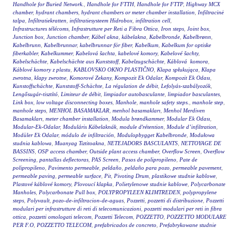
Handhole for Buried Network.
,
Handhole for FTTH
,
Handhole for FTTP
,
Highway MCX
chamber
,
hydrant chambers
,
hydrant chambers or meter chamber installation
,
Infiltracinė
talpa
,
Infiltratiekratten
,
infiltratiesysteem Hidrobox
,
infiltration cell
,
Infrastructures télécoms
,
Infrastrutture per Reti a Fibra Ottica
,
Iron steps
,
Joint box
,
Junction box
,
Junction chamber
,
Kábel akna
,
kábelakna
,
Kabelbronde
,
Kabelbrønn
,
Kabelbrunn
,
Kabelbrunnar
,
kabelbrunnar för fiber
,
Kabelkum
,
Kabelkum for optiske
fiberkabler
,
Kabelkummer
,
Kabelová šachta
,
kabelové komory
,
Kabelové šachty
,
Kabelschächte
,
Kabelschächte aus Kunststoff
,
Kabelzugschächte
,
Káblová komora
,
Káblové komory z plastu
,
KABLOVSKO OKNO PLASTIČNO
,
Klapa spłukująca
,
Klapa
zwrotna
,
klapy zwrotne
,
Komorové Zekany
,
Kompozit Ek Odalar
,
Kompozit Ek Odası
,
Kunstoffschächte
,
Kunststoff-Schächte
,
La régulation de débit
,
Lefolyás-szabályozók
,
Lengősugár-tisztító
,
Limiteur de débit
,
limpiador autobasculante
,
limpiador basculantes
,
Link box
,
low voltage disconnecting boxes
,
Manhole
,
manhole safety steps.
,
manhole step
,
manhole steps
,
MENHOL BASAMAKLAR
,
menhol basamakları
,
Menhol Merdiven
Basamakları
,
meter chamber installation
,
Modula brøndkammer
,
Modular Ek Odası
,
Modular-Ek-Odalar
,
Moduláris Kábelaknák
,
module d'rétention
,
Module d’infiltration
,
Modüler Ek Odalar
,
módulo de infiltración
,
Modulopbygget Kabelbronde
,
Modułowa
studnia kablowa
,
Muanyag Tiztitoakna
,
NETEJADORS BASCULANTS
,
NETTOYAGE DE
BASSINS
,
OSP access chamber
,
Outside plant access chamber
,
Overflow Screen
,
Overflow
Screening
,
pantallas deflectoras
,
PAS Screen
,
Pasos de polipropileno
,
Pate de
polipropileno
,
Pavimento permeable
,
peldaño
,
peldaño para pozo
,
permeable pavement
,
permeable paving
,
permeable surface
,
Pit
,
Pivoting Drum
,
plastikowe studnie kablowe
,
Plastové káblové komory
,
Plovoucí klapka
,
Polietylenowe studnie kablowe
,
Polycarbonate
Manholes
,
Polycarbonate Pull box
,
POLYPROPYLEEN KLIMTREDEN
,
polypropylene
steps
,
Polyvault
,
pozo-de-infiltracion-de-aguas
,
Pozzetti
,
pozzetti di distribuzione
,
Pozzetti
modulari per infrastrutture di reti di telecomunicazioni
,
pozzetti modulari per reti in fibra
ottica
,
pozzetti omologati telecom
,
Pozzetti Telecom
,
POZZETTO
,
POZZETTO MODULARE
PER F.O
,
POZZETTO TELECOM
,
prefabricados de concreto
,
Prefabrykowane studnie