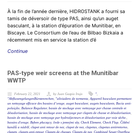
À la fin de l’année dernière, HIDROSTANK a fourni sa
tamis de déversoir de type PAS, ainsi qu’un auget
basculant, à la station d’épuration de Munitibar, en
Biscaye. Le Consortium de l’eau de Bilbao Bizkaia a
récemment mis en service la station d’é
Continue
PAS-type weir screens at the Munitibar
WWTP
February 22, 2021
by Juan Gazpio Irujo
"
,
"AbflussregelungenBürstenrechen
,
"aliviadero de tormenta
,
Appareil basculant permettant
un nettoyage efficace des bassins d’orage
,
auget basculant
,
augets basculants
,
Bacia anti-
poluição
,
Balance Regulator
,
bassin de stockage avec nettoyage par chasse centrale et
désodorisation
,
bassin de stockage avec nettoyage par clapets de chasse et désodorisation
,
bassin de stockage avec nettoyage par hydroéjecteurs et désodorisation par voie sèche.
,
bassins d'orage
,
Bęben płuczący
,
česle s jemnými síty
,
Check Element
,
Check Flap
,
Čištění
kanálů a nádrží
,
clapet anti retour de nez
,
clapet de nez
,
clapetas
,
clapetas antirretorno
,
clapets
,
clapets anti-retour
,
Clapets de chasses
,
Clapets de nez
,
Combined Sewer Overflow