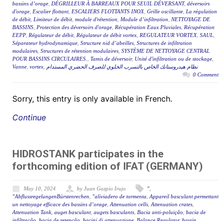
bassins d’orage
,
DÉGRILLEUR À BARREAUX POUR SEUIL DÉVERSANT
,
déversoirs
d'orage
,
Escalier flottant
,
ESCALIERS FLOTTANTS INOX
,
Grille oscillante
,
La régulation
de débit
,
Limiteur de débit
,
module d'rétention
,
Module d’infiltration
,
NETTOYAGE DE
BASSINS
,
Protection des déversoirs d'orage
,
Récupération Eaux Pluviales
,
Récupération
EEPP
,
Régulateur de débit
,
Régulateur de débit vortex
,
REGULATEUR VORTEX
,
SAUL
,
Séparateur hydrodynamique
,
Structure nid d’abeilles
,
Structures de infiltration
modulaires
,
Structures de rétention modulaires
,
SYSTÈME DE NETTOYAGE CENTRAL
POUR BASSINS CIRCULAIRES.
,
Tamis de déversoir
,
Unité d'infiltration ou de stockage
,
Vanne
,
vortex
,
نظام هيدروستانك الخاص بالتسرب الخلوي للصرف الحضري المستدام
0 Comment
Sorry, this entry is only available in French.
Continue
HIDROSTANK participates in the
forthcoming edition of IFAT (GERMANY)
May 10, 2024
by Juan Gazpio Irujo
"
,
"AbflussregelungenBürstenrechen
,
"aliviadero de tormenta
,
Appareil basculant permettant
un nettoyage efficace des bassins d’orage
,
Attenuation cells
,
Attenuation crates
,
Attenuation Tank
,
auget basculant
,
augets basculants
,
Bacia anti-poluição
,
bacia de
infiltração
,
bacia de retenção
,
bacini di attenuazione
,
Balance Regulator
,
bassin