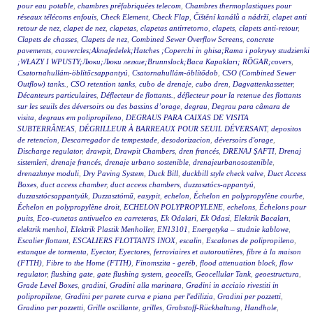
pour eau potable
,
chambres préfabriquées telecom
,
Chambres thermoplastiques pour
réseaux télécoms enfouis
,
Check Element
,
Check Flap
,
Čištění kanálů a nádrží
,
clapet anti
retour de nez
,
clapet de nez
,
clapetas
,
clapetas antirretorno
,
clapets
,
clapets anti-retour
,
Clapets de chasses
,
Clapets de nez
,
Combined Sewer Overflow Screens
,
concrete
pavements
,
couvercles;Aknafedelek;Hatches ;Coperchi in ghisa;Rama i pokrywy studzienki
;WŁAZY I WPUSTY;Люки;Люки легкие;Brunnslock;Baca Kapakları; RÖGAR;covers
,
Csatornahullám-öblítőcsappantyú
,
Csatornahullám-öblítődob
,
CSO (Combined Sewer
Outflow) tanks.
,
CSO retention tanks
,
cubo de drenaje
,
cubo dren
,
Dagvattenkassetter
,
Décanteurs particulaires
,
Déflecteur de flottants.
,
déflecteur pour la retenue des flottants
sur les seuils des déversoirs ou des bassins d’orage
,
degrau
,
Degrau para câmara de
visita
,
degraus em polipropileno
,
DEGRAUS PARA CAIXAS DE VISITA
SUBTERRÂNEAS
,
DÉGRILLEUR À BARREAUX POUR SEUIL DÉVERSANT
,
depositos
de retencion
,
Descarregador de tempestade
,
desodorizacion
,
déversoirs d'orage
,
Discharge regulator
,
drawpit
,
Drawpit Chambers
,
dren francés
,
DRENAJ ŞAFTI
,
Drenaj
sistemleri
,
drenaje francés
,
drenaje urbano sostenible
,
drenajeurbanosostenible
,
drenazhnye moduli
,
Dry Paving System
,
Duck Bill
,
duckbill style check valve
,
Duct Access
Boxes
,
duct access chamber
,
duct access chambers
,
duzzasztócs-appantyú
,
duzzasztócsappantyúk
,
Duzzasztómű
,
easypit
,
echelon
,
Échelon en polypropylène courbe
,
Échelon en polypropylène droit
,
ECHELON POLYPROPYLENE
,
echelons
,
Échelons pour
puits
,
Eco-cunetas antivuelco en carreteras
,
Ek Odalari
,
Ek Odasi
,
Elektrik Bacaları
,
elektrik menhol
,
Elektrik Plastik Menholler
,
EN13101
,
Energetyka – studnie kablowe
,
Escalier flottant
,
ESCALIERS FLOTTANTS INOX
,
escalin
,
Escalones de polipropileno
,
estanque de tormenta
,
Eyector
,
Eyectores
,
ferroviaires et autoroutières
,
fibre à la maison
(FTTH)
,
Fibre to the Home (FTTH)
,
Finomszita - geréb
,
flood attenuation block
,
flow
regulator
,
flushing gate
,
gate flushing system
,
geocells
,
Geocellular Tank
,
geoestructura
,
Grade Level Boxes
,
gradini
,
Gradini alla marinara
,
Gradini in acciaio rivestiti in
polipropilene
,
Gradini per parete curva e piana per l'edilizia
,
Gradini per pozzetti
,
Gradino per pozzetti
,
Grille oscillante
,
grilles
,
Grobstoff-Rückhaltung
,
Handhole
,