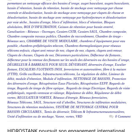
permettant un nettoyage efficace des bassins d’orage
,
auget basculant
,
augets basculants
,
bassin d’rétention
,
bassin de rétention
,
bassin de stockage avec nettoyage par chasse
centrale et désodorisation
,
bassin de stockage avec nettoyage par clapets de chasse et
désodorisation
,
bassin de stockage avec nettoyage par hydroéjecteurs et désodorisation
par voie sèche.
,
bassins d'orage
,
blocs d’infiltration
,
blocs d’rétention
,
Bloques
alvéolaires
,
BOX D’INFILTRATION
,
Caisson de rétention pour bassin enterré
,
Canalisation - Réseaux - Ouvrages
,
Cassiers CSTB
,
Cassiers SAUL
,
Chambre composite
,
Chambre composite travaux publics
,
Chambre de raccordement
,
Chambre de tirage -
Réseaux secs
,
CHAMBRE DE VISITE MODULAIRE
,
chambres d’équipement pour eau
potable
,
chambres préfabriquées telecom
,
Chambres thermoplastiques pour réseaux
télécoms enfouis
,
clapet anti retour de nez
,
clapet de nez
,
clapets
,
clapets anti-retour
,
Clapets de chasses
,
Clapets de nez
,
Décanteurs particulaires
,
Déflecteur de flottants.
,
déflecteur pour la retenue des flottants sur les seuils des déversoirs ou des bassins d’orage
,
DÉGRILLEUR À BARREAUX POUR SEUIL DÉVERSANT
,
déversoirs d'orage
,
Escalier
flottant
,
ESCALIERS FLOTTANTS INOX
,
ferroviaires et autoroutières
,
fibre à la maison
(FTTH)
,
Grille oscillante
,
Infrastructures télécoms
,
La régulation de débit
,
Limiteur de
débit
,
module d'rétention
,
Module d’infiltration
,
NETTOYAGE DE BASSINS
,
Protection
des déversoirs d'orage
,
Récupération Eaux Pluviales
,
Récupération EEPP
,
Regards de
tirage
,
Regards de tirage de fibre optique.
,
Regards de tirage Electrique
,
Regards de visite
préfabriqués
,
regards ventouse et vidange
,
Régulateur de débit
,
Régulateur de débit
vortex
,
REGULATEUR VORTEX
,
Réseaux d'énergie
,
Réseaux ferroviaires
,
Réseaux Télécoms
,
SAUL
,
Structure nid d’abeilles
,
Structures de infiltration modulaires
,
Structures de rétention modulaires
,
SYSTÈME DE NETTOYAGE CENTRAL POUR
BASSINS CIRCULAIRES.
,
Tamis de déversoir
,
Télécom & Infrastructuresautoroutières
,
Unité d'infiltration ou de stockage
,
Vanne
,
vortex
,
VRD
0 Comment
HIDROSTANK poursuit son engagement international