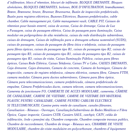
d’infiltration
,
blocs d’rétention
,
blocuri de infiltratie
,
BLOQUE DRENANTE
,
Bloques
alvéolaires
,
BLOQUES DRENANTES
,
bolones
,
BOX D’INFILTRATION
,
brøndkammer
,
Brønn
,
Brønnene
,
brunn
,
Brunnar
,
Brunnarna
,
Buzón de inspección prefabricado
,
Buzón para registros eléctricos
,
Buzones Eléctricos
,
Buzones prefabricados
,
cable
chamber
,
Cable management pit
,
Cable management vault
,
CABLE PIT
,
Caisson de
rétention pour bassin enterré
,
caixa de acesso
,
Caixa de drenatge
,
Caixa de Luz
e Passagem
,
caixa de passagem elétrica
,
Caixa de passagem para iluminação
,
Caixa
modular em polipropileno de alta resistência
,
caixas da rede distribuição subterrânea
,
caixas de drenagem
,
Caixas de infiltração para a drenagem urbana sustentável (SUDS)
,
caixas de passagem
,
caixas de passagem de fibra ótica e telefonia
,
caixas de passagem
para fibras ópticas
,
caixas de passagem tipo R1
,
caixas de passagem tipo R2
,
caixas de
passagem tipo R3
,
caixas de passagens tipo R1
,
caixas de passagens tipo R2
,
caixas de
passagens tipo R3
,
caixas de visita
,
Caixas Iluminação Pública
,
caixas para fibras
ópticas
,
Caixas Rede Elétrica
,
Caixas Telefonia
,
Caixas TV a Cabo
,
CAIXES DRENANTS
,
Caja drenante
,
Cajas drenantes
,
Camara de concreto
,
Camara de hormigon
,
Cámara de
inspección
,
camara de registro telefonica
,
cámara eléctrica
,
camara fibra
,
Cámara FTTH
,
camara modular
,
Cámara para ductos subterráneos
,
Cámara para fibra óptica
,
Cámara para telecomunicaciones
,
camara prefabricada
,
cámara prefabricada de
empalme
,
Cámara Prefabricadas ducto
,
camara telecom
,
camara telecomunicaciones
,
Camereta de jonctionare FO
,
CAMERETE DE ACCES MODULARE
,
cameretta
,
CĂMINE
DE CANALIZARE
,
CAMINE DE VIZITARE
,
CAMINE DE VIZITARE DIN MATERIAL
PLASTIC PENTRU CANALIZARE
,
CAMINE PENTRU CABLURI ELECTRICE
SI TELECOMUNICATII
,
Camine petru retele de canalizare
,
canales filtrantes
,
Canalisation - Réseaux - Ouvrages
,
CanalizaçãoSubterrânea de Redes Metálicas e Fibra
Óptica
,
Capac inspectie
,
Cassiers CSTB
,
Cassiers SAUL
,
catchpit
,
CATV
,
celda de
infiltración
,
česle s jemnými síty
,
Chambre composite
,
Chambre composite travaux publics
,
Chambre de raccordement
,
Chambre de tirage - Réseaux secs
,
CHAMBRE DE VISITE
MODULAIRE
,
chambre-de-visite-modulaire-en-polycarbonate
,
chambres d’équipement