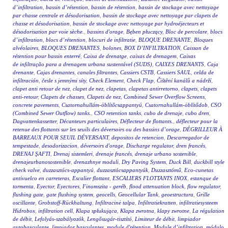
d’infiltration
,
bassin d’rétention
,
bassin de rétention
,
bassin de stockage avec nettoyage
par chasse centrale et désodorisation
,
bassin de stockage avec nettoyage par clapets de
chasse et désodorisation
,
bassin de stockage avec nettoyage par hydroéjecteurs et
désodorisation par voie sèche.
,
bassins d'orage
,
Bęben płuczący
,
Bloc de percolare
,
blocs
d’infiltration
,
blocs d’rétention
,
blocuri de infiltratie
,
BLOQUE DRENANTE
,
Bloques
alvéolaires
,
BLOQUES DRENANTES
,
bolones
,
BOX D’INFILTRATION
,
Caisson de
rétention pour bassin enterré
,
Caixa de drenatge
,
caixas de drenagem
,
Caixas
de infiltração para a drenagem urbana sustentável (SUDS)
,
CAIXES DRENANTS
,
Caja
drenante
,
Cajas drenantes
,
canales filtrantes
,
Cassiers CSTB
,
Cassiers SAUL
,
celda de
infiltración
,
česle s jemnými síty
,
Check Element
,
Check Flap
,
Čištění kanálů a nádrží
,
clapet anti retour de nez
,
clapet de nez
,
clapetas
,
clapetas antirretorno
,
clapets
,
clapets
anti-retour
,
Clapets de chasses
,
Clapets de nez
,
Combined Sewer Overflow Screens
,
concrete pavements
,
Csatornahullám-öblítőcsappantyú
,
Csatornahullám-öblítődob
,
CSO
(Combined Sewer Outflow) tanks.
,
CSO retention tanks
,
cubo de drenaje
,
cubo dren
,
Dagvattenkassetter
,
Décanteurs particulaires
,
Déflecteur de flottants.
,
déflecteur pour la
retenue des flottants sur les seuils des déversoirs ou des bassins d’orage
,
DÉGRILLEUR À
BARREAUX POUR SEUIL DÉVERSANT
,
depositos de retencion
,
Descarregador de
tempestade
,
desodorizacion
,
déversoirs d'orage
,
Discharge regulator
,
dren francés
,
DRENAJ ŞAFTI
,
Drenaj sistemleri
,
drenaje francés
,
drenaje urbano sostenible
,
drenajeurbanosostenible
,
drenazhnye moduli
,
Dry Paving System
,
Duck Bill
,
duckbill style
check valve
,
duzzasztócs-appantyú
,
duzzasztócsappantyúk
,
Duzzasztómű
,
Eco-cunetas
antivuelco en carreteras
,
Escalier flottant
,
ESCALIERS FLOTTANTS INOX
,
estanque de
tormenta
,
Eyector
,
Eyectores
,
Finomszita - geréb
,
flood attenuation block
,
flow regulator
,
flushing gate
,
gate flushing system
,
geocells
,
Geocellular Tank
,
geoestructura
,
Grille
oscillante
,
Grobstoff-Rückhaltung
,
Infiltracinė talpa
,
Infiltratiekratten
,
infiltratiesysteem
Hidrobox
,
infiltration cell
,
Klapa spłukująca
,
Klapa zwrotna
,
klapy zwrotne
,
La régulation
de débit
,
Lefolyás-szabályozók
,
Lengősugár-tisztító
,
Limiteur de débit
,
limpiador
autobasculante
,
limpiador basculantes
,
module d'rétention
,
Module d’infiltration
,
módulo