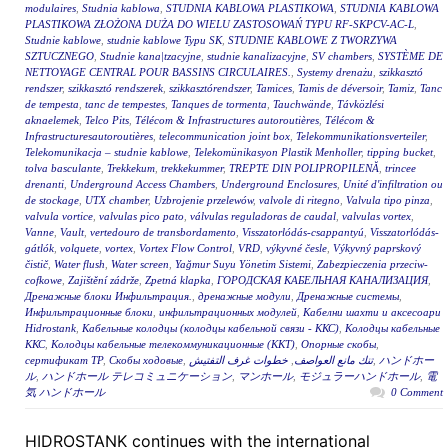
modulaires
,
Studnia kablowa
,
STUDNIA KABLOWA PLASTIKOWA
,
STUDNIA KABLOWA
PLASTIKOWA ZŁOŻONA DUŻA DO WIELU ZASTOSOWAŃ TYPU RF-SKPCV-AC-L
,
Studnie kablowe
,
studnie kablowe Typu SK
,
STUDNIE KABLOWE Z TWORZYWA
SZTUCZNEGO
,
Studnie kana|tzacyjne
,
studnie kanalizacyjne
,
SV chambers
,
SYSTÈME DE
NETTOYAGE CENTRAL POUR BASSINS CIRCULAIRES.
,
Systemy drenażu
,
szikkasztó
rendszer
,
szikkasztó rendszerek
,
szikkasztórendszer
,
Tamices
,
Tamis de déversoir
,
Tamiz
,
Tanc
de tempesta
,
tanc de tempestes
,
Tanques de tormenta
,
Tauchwände
,
Távközlési
aknaelemek
,
Telco Pits
,
Télécom & Infrastructures autoroutières
,
Télécom &
Infrastructuresautoroutières
,
telecommunication joint box
,
Telekommunikationsverteiler
,
Telekomunikacja – studnie kablowe
,
Telekomünikasyon Plastik Menholler
,
tipping bucket
,
tolva basculante
,
Trekkekum
,
trekkekummer
,
TREPTE DIN POLIPROPILENĂ
,
trincee
drenanti
,
Underground Access Chambers
,
Underground Enclosures
,
Unité d'infiltration ou
de stockage
,
UTX chamber
,
Uzbrojenie przelewów
,
valvole di ritegno
,
Valvula tipo pinza
,
valvula vortice
,
valvulas pico pato
,
válvulas reguladoras de caudal
,
valvulas vortex
,
Vanne
,
Vault
,
vertedouro de transbordamento
,
Visszatorlódás-csappantyú
,
Visszatorlódás-
gátlók
,
volquete
,
vortex
,
Vortex Flow Control
,
VRD
,
výkyvné česle
,
Výkyvný paprskový
čistič
,
Water flush
,
Water screen
,
Yağmur Suyu Yönetim Sistemi
,
Zabezpieczenia przeciw-
cofkowe
,
Zajištění zádrže
,
Zpetná klapka
,
ГОРОДСКАЯ КАБЕЛЬНАЯ КАНАЛИЗАЦИЯ
,
Дренажные блоки Инфильтрация.
,
дренажные модули
,
Дренажные системы
,
Инфильтрационные блоки
,
инфильтрационных модулей
,
Кабелни шахти и аксесоари
Hidrostank
,
Кабельные колодцы (колодцы кабельной связи - ККС)
,
Колодцы кабельные
ККС
,
Колодцы кабельные телекоммуникационные (ККТ)
,
Опорные скобы
,
сертификат ТР
,
Скобы ходовые
,
خطوات غرف التفتيش
,
تنك مانع العواصف
,
ハンドホー
ル
,
ハンドホール テレコミュニケーション
,
マンホール
,
モジュラーハンドホール
,
電
気 ハンドホール
0 Comment
HIDROSTANK continues with the international