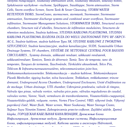
Skrzynki rozsączające
,
Soakaway attenuation units
,
Soakaway Modules
,
sokaway bobex
,
Spłukiwanie wychyłowe –ruchome
,
Spülkippen
,
Stauklappe
,
Storm attenuation
,
Storm
Cells
,
Storm overflow Screen
,
Storm Tank & Sewer Cleansing
,
STORM WATER
RETENTION TANKS
,
StormCrates
,
stormscreen
,
stormtank
,
Stormwater
,
Stormwater
attenuation
,
Stormwater discharge systems and combined sewer overflows
,
Stormwater
infiltration
,
Stormwater Management Solutions
,
STORMWATER TANKS
,
Structural access
chambers
,
Structure nid d’abeilles
,
Structures de infiltration modulaires
,
Structures de
rétention modulaires
,
Studnia kablowa
,
STUDNIA KABLOWA PLASTIKOWA
,
STUDNIA
KABLOWA PLASTIKOWA ZŁOŻONA DUŻA DO WIELU ZASTOSOWAŃ TYPU RF-SKPCV-
AC-L
,
Studnie kablowe
,
studnie kablowe Typu SK
,
STUDNIE KABLOWE Z TWORZYWA
SZTUCZNEGO
,
Studnie kana|tzacyjne
,
studnie kanalizacyjne
,
SUDS
,
Sustainable Urban
Drainage Systems
,
SV chambers
,
SYSTÈME DE NETTOYAGE CENTRAL POUR BASSINS
CIRCULAIRES.
,
Systemy drenażu
,
szikkasztó rendszer
,
szikkasztó rendszerek
,
szikkasztórendszer
,
Tamices
,
Tamis de déversoir
,
Tamiz
,
Tanc de tempesta
,
tanc de
tempestes
,
Tanques de tormenta
,
Tauchwände
,
Távközlési aknaelemek
,
Telco Pits
,
Télécom & Infrastructuresautoroutières
,
telecommunication joint box
,
Telekommunikationsverteiler
,
Telekomunikacja – studnie kablowe
,
Telekomünikasyon
Plastik Menholler
,
tipping bucket
,
tolva basculante
,
Trekkekum
,
trekkekummer
,
trincee
drenanti
,
Underground Access Chambers
,
Underground Enclosures
,
Unité d'infiltration ou
de stockage
,
Urban drainage
,
UTX chamber
,
Uzbrojenie przelewów
,
valvole di ritegno
,
Valvula tipo pinza
,
valvula vortice
,
valvulas pico pato
,
válvulas reguladoras de caudal
,
valvulas vortex
,
Vanne
,
Vault
,
vertedouro de transbordamento
,
Visszatorlódás-csappantyú
,
Visszatorlódás-gátlók
,
volquete
,
vortex
,
Vortex Flow Control
,
VRD
,
výkyvné česle
,
Výkyvný
paprskový čistič
,
Water flush
,
Water screen
,
Water Soakaway
,
Water Storage Crates
,
Yağmur Suyu Yönetim Sistemi
,
Zabezpieczenia przeciw-cofkowe
,
Zajištění zádrže
,
Zpetná
klapka
,
ГОРОДСКАЯ КАБЕЛЬНАЯ КАНАЛИЗАЦИЯ
,
Дренажные блоки
Инфильтрация.
,
дренажные модули
,
Дренажные системы
,
Инфильтрационные
блоки
,
инфильтрационных модулей
,
Кабелни шахти и аксесоари Hidrostank
,