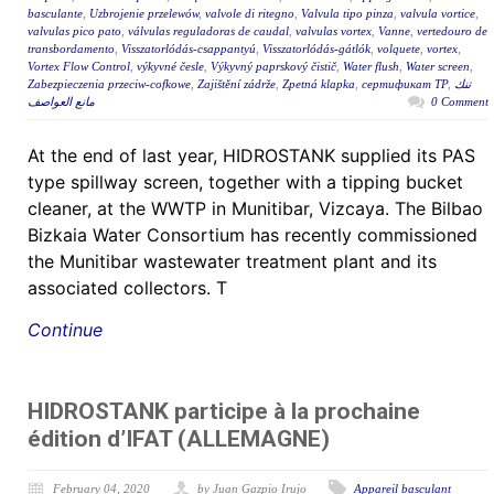
basculante
,
Uzbrojenie przelewów
,
valvole di ritegno
,
Valvula tipo pinza
,
valvula vortice
,
valvulas pico pato
,
válvulas reguladoras de caudal
,
valvulas vortex
,
Vanne
,
vertedouro de
transbordamento
,
Visszatorlódás-csappantyú
,
Visszatorlódás-gátlók
,
volquete
,
vortex
,
Vortex Flow Control
,
výkyvné česle
,
Výkyvný paprskový čistič
,
Water flush
,
Water screen
,
Zabezpieczenia przeciw-cofkowe
,
Zajištění zádrže
,
Zpetná klapka
,
сертификат ТР
,
تنك
مانع العواصف
0 Comment
At the end of last year, HIDROSTANK supplied its PAS
type spillway screen, together with a tipping bucket
cleaner, at the WWTP in Munitibar, Vizcaya. The Bilbao
Bizkaia Water Consortium has recently commissioned
the Munitibar wastewater treatment plant and its
associated collectors. T
Continue
HIDROSTANK participe à la prochaine
édition d’IFAT (ALLEMAGNE)
February 04, 2020
by Juan Gazpio Irujo
Appareil basculant