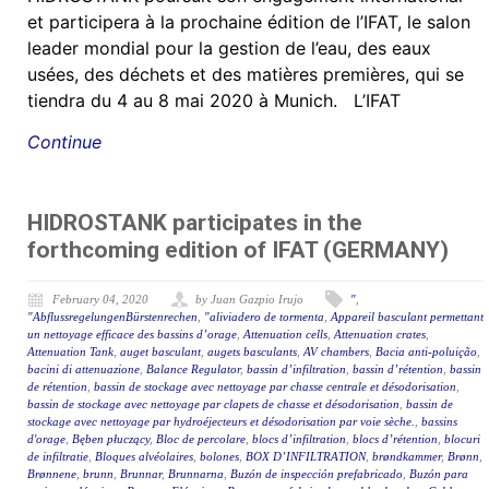
et participera à la prochaine édition de l’IFAT, le salon
leader mondial pour la gestion de l’eau, des eaux
usées, des déchets et des matières premières, qui se
tiendra du 4 au 8 mai 2020 à Munich. L’IFAT
Continue
HIDROSTANK participates in the
forthcoming edition of IFAT (GERMANY)
February 04, 2020
by Juan Gazpio Irujo
"
,
"AbflussregelungenBürstenrechen
,
"aliviadero de tormenta
,
Appareil basculant permettant
un nettoyage efficace des bassins d’orage
,
Attenuation cells
,
Attenuation crates
,
Attenuation Tank
,
auget basculant
,
augets basculants
,
AV chambers
,
Bacia anti-poluição
,
bacini di attenuazione
,
Balance Regulator
,
bassin d’infiltration
,
bassin d’rétention
,
bassin
de rétention
,
bassin de stockage avec nettoyage par chasse centrale et désodorisation
,
bassin de stockage avec nettoyage par clapets de chasse et désodorisation
,
bassin de
stockage avec nettoyage par hydroéjecteurs et désodorisation par voie sèche.
,
bassins
d'orage
,
Bęben płuczący
,
Bloc de percolare
,
blocs d’infiltration
,
blocs d’rétention
,
blocuri
de infiltratie
,
Bloques alvéolaires
,
bolones
,
BOX D’INFILTRATION
,
brøndkammer
,
Brønn
,
Brønnene
,
brunn
,
Brunnar
,
Brunnarna
,
Buzón de inspección prefabricado
,
Buzón para