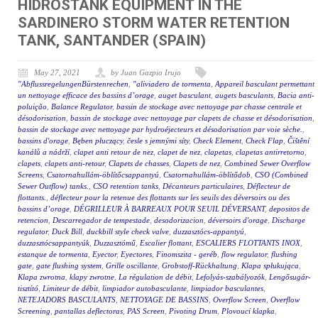
HIDROSTANK EQUIPMENT IN THE
SARDINERO STORM WATER RETENTION
TANK, SANTANDER (SPAIN)
May 27, 2021
by Juan Gazpio Irujo
"AbflussregelungenBürstenrechen
,
"aliviadero de tormenta
,
Appareil basculant permettant
un nettoyage efficace des bassins d’orage
,
auget basculant
,
augets basculants
,
Bacia anti-
poluição
,
Balance Regulator
,
bassin de stockage avec nettoyage par chasse centrale et
désodorisation
,
bassin de stockage avec nettoyage par clapets de chasse et désodorisation
,
bassin de stockage avec nettoyage par hydroéjecteurs et désodorisation par voie sèche.
,
bassins d'orage
,
Bęben płuczący
,
česle s jemnými síty
,
Check Element
,
Check Flap
,
Čištění
kanálů a nádrží
,
clapet anti retour de nez
,
clapet de nez
,
clapetas
,
clapetas antirretorno
,
clapets
,
clapets anti-retour
,
Clapets de chasses
,
Clapets de nez
,
Combined Sewer Overflow
Screens
,
Csatornahullám-öblítőcsappantyú
,
Csatornahullám-öblítődob
,
CSO (Combined
Sewer Outflow) tanks.
,
CSO retention tanks
,
Décanteurs particulaires
,
Déflecteur de
flottants.
,
déflecteur pour la retenue des flottants sur les seuils des déversoirs ou des
bassins d’orage
,
DÉGRILLEUR À BARREAUX POUR SEUIL DÉVERSANT
,
depositos de
retencion
,
Descarregador de tempestade
,
desodorizacion
,
déversoirs d'orage
,
Discharge
regulator
,
Duck Bill
,
duckbill style check valve
,
duzzasztócs-appantyú
,
duzzasztócsappantyúk
,
Duzzasztómű
,
Escalier flottant
,
ESCALIERS FLOTTANTS INOX
,
estanque de tormenta
,
Eyector
,
Eyectores
,
Finomszita - geréb
,
flow regulator
,
flushing
gate
,
gate flushing system
,
Grille oscillante
,
Grobstoff-Rückhaltung
,
Klapa spłukująca
,
Klapa zwrotna
,
klapy zwrotne
,
La régulation de débit
,
Lefolyás-szabályozók
,
Lengősugár-
tisztító
,
Limiteur de débit
,
limpiador autobasculante
,
limpiador basculantes
,
NETEJADORS BASCULANTS
,
NETTOYAGE DE BASSINS
,
Overflow Screen
,
Overflow
Screening
,
pantallas deflectoras
,
PAS Screen
,
Pivoting Drum
,
Plovoucí klapka
,