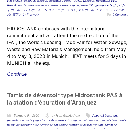
Кабельные колодцы (колодцы кабельной связи - ККС)
,
Колодцы кабельные ККС
,
Колодцы кабельные телекоммуникационные
,
сертификат ТР
,
تنك مانع العواصف
,
ハン
ドホール
,
ハンドホール テレコミュニケーション
,
マンホール
,
モジュラーハンドホー
ル
,
電気 ハンドホール
0 Comment
HIDROSTANK continues with the international
commitment and will attend the next edition of the
IFAT, the World’s Leading Trade Fair for Water, Sewage,
Waste and Raw Materials Management, held from May
4 to May 8, 2020 in Munich. IFAT meets for 5 days in
MUNICH all the equ
Continue
Tamis de déversoir type Hidrostank PAS à
la station d’épuration d’Aranjuez
February 04, 2020
by Juan Gazpio Irujo
Appareil basculant
permettant un nettoyage efficace des bassins d’orage
,
auget basculant
,
augets basculants
,
bassin de stockage avec nettoyage par chasse centrale et désodorisation
,
bassin de