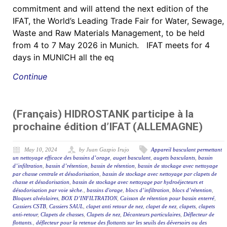
commitment and will attend the next edition of the
IFAT, the World’s Leading Trade Fair for Water, Sewage,
Waste and Raw Materials Management, to be held
from 4 to 7 May 2026 in Munich. IFAT meets for 4
days in MUNICH all the eq
Continue
(Français) HIDROSTANK participe à la
prochaine édition d’IFAT (ALLEMAGNE)
May 10, 2024
by Juan Gazpio Irujo
Appareil basculant permettant
un nettoyage efficace des bassins d’orage
,
auget basculant
,
augets basculants
,
bassin
d’infiltration
,
bassin d’rétention
,
bassin de rétention
,
bassin de stockage avec nettoyage
par chasse centrale et désodorisation
,
bassin de stockage avec nettoyage par clapets de
chasse et désodorisation
,
bassin de stockage avec nettoyage par hydroéjecteurs et
désodorisation par voie sèche.
,
bassins d'orage
,
blocs d’infiltration
,
blocs d’rétention
,
Bloques alvéolaires
,
BOX D’INFILTRATION
,
Caisson de rétention pour bassin enterré
,
Cassiers CSTB
,
Cassiers SAUL
,
clapet anti retour de nez
,
clapet de nez
,
clapets
,
clapets
anti-retour
,
Clapets de chasses
,
Clapets de nez
,
Décanteurs particulaires
,
Déflecteur de
flottants.
,
déflecteur pour la retenue des flottants sur les seuils des déversoirs ou des