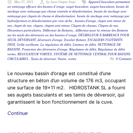
May 27, 2021
by Juan Gazpio Irujo
Appareil basculant permettant
un nettoyage efficace des bassins d’orage
,
auget basculant
,
augets basculants
,
bassin de
stockage avec nettoyage par chasse centrale et désodorisation
,
bassin de stockage avec
nettoyage par clapets de chasse et désodorisation
,
bassin de stockage avec nettoyage par
hydroéjecteurs et désodorisation par voie sèche.
,
bassins d'orage
,
clapet anti retour de
nez
,
clapet de nez
,
clapets
,
clapets anti-retour
,
Clapets de chasses
,
Clapets de nez
,
Décanteurs particulaires
,
Déflecteur de flottants.
,
déflecteur pour la retenue des flottants
sur les seuils des déversoirs ou des bassins d’orage
,
DÉGRILLEUR À BARREAUX POUR
SEUIL DÉVERSANT
,
déversoirs d'orage
,
Escalier flottant
,
ESCALIERS FLOTTANTS
INOX
,
Grille oscillante
,
La régulation de débit
,
Limiteur de débit
,
NETTOYAGE DE
BASSINS
,
Protection des déversoirs d'orage
,
Régulateur de débit
,
Régulateur de débit
vortex
,
REGULATEUR VORTEX
,
SYSTÈME DE NETTOYAGE CENTRAL POUR BASSINS
CIRCULAIRES.
,
Tamis de déversoir
,
Vanne
,
vortex
0 Comment
Le nouveau bassin d’orage est constitué d’une
structure en béton d’un volume de 176 m3, occupant
une surface de 19×11 m2. HIDROSTANK SL a fourni
ses augets basculants et ses tamis de déversoir, qui
garantissent le bon fonctionnement de la cuve.
Continue