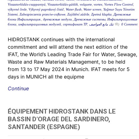
Visszatorlódás-csappantyú
,
Visszatorlódás-gátlók
,
volquete
,
vortex
,
Vortex Flow Control
,
výkyvné česle
,
Výkyvný paprskový čistič
,
Water flush
,
Water screen
,
Yağmur Suyu Yönetim
Sistemi
,
Zabezpieczenia przeciw-cofkowe
,
Zajištění zádrže
,
Zpetná klapka
,
Дренажные
блоки Инфильтрация.
,
дренажные модули
,
Дренажные системы
,
Инфильтрационные
блоки
,
инфильтрационных модулей
,
сертификат ТР
,
تنك مانع العواصف
0 Comment
HIDROSTANK continues with the international
commitment and will attend the next edition of the
IFAT, the World’s Leading Trade Fair for Water, Sewage,
Waste and Raw Materials Management, to be held
from 13 to 17 May 2024 in Munich. IFAT meets for 5
days in MUNICH all the equipme
Continue
ÉQUIPEMENT HIDROSTANK DANS LE
BASSIN D’ORAGE DEL SARDINERO,
SANTANDER (ESPAGNE)