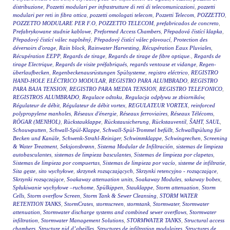
distribuzione
,
Pozzetti modulari per infrastrutture di reti di telecomunicazioni
,
pozzetti
modulari per reti in fibra ottica
,
pozzetti omologati telecom
,
Pozzetti Telecom
,
POZZETTO
,
POZZETTO MODULARE PER F.O
,
POZZETTO TELECOM
,
prefabricados de concreto
,
Prefabrykowane studnie kablowe
,
Preformed Access Chambers
,
Přepadová čistící klapka
,
Přepadový čistící válec naplněný
,
Přepadový čistící válec plovoucí
,
Protection des
déversoirs d'orage
,
Rain block
,
Rainwater Harvesting
,
Récupération Eaux Pluviales
,
Récupération EEPP
,
Regards de tirage
,
Regards de tirage de fibre optique.
,
Regards de
tirage Electrique
,
Regards de visite préfabriqués
,
regards ventouse et vidange
,
Regen-
überlaufbecken
,
Regenbeckenausrüstungen Spülsysteme
,
registro eléctrico
,
REGISTRO
HAND-HOLE ELÉCTRICO MODULAR
,
REGISTRO PARA ALUMBRADO
,
REGISTRO
PARA BAJA TENSION
,
REGISTRO PARA MEDIA TENSION
,
REGISTRO TELEFONICO
,
REGISTROS ALUMBRADO
,
Regulace odtoku
,
Regulacja odpływu ze zbiorników
,
Régulateur de débit
,
Régulateur de débit vortex
,
REGULATEUR VORTEX
,
reinforced
polypropylene manholes
,
Réseaux d'énergie
,
Réseaux ferroviaires
,
Réseaux Télécoms
,
RÖGAR (MENHOL)
,
Rückstauklappe
,
Rückstausicherung
,
Rückstauventil
,
ŠAHT
,
SAUL
,
Schouwputten
,
Schwall-Spül-Klappe
,
Schwall-Spül-Trommel befüllt
,
Schwallspülung für
Becken und Kanäle
,
Schwenk-Strahl-Reiniger
,
Schwimmklappe
,
Schwingrechen
,
Screening
& Water Treatment
,
Seksjonsbrønn
,
Sistema Modular de Infiltración
,
sistemas de limpieza
autobasculantes
,
sistemas de limpieza basculantes
,
Sistemas de limpieza por clapetas
,
Sistemas de limpieza por compuertas
,
Sistemas de limpieza por vacío
,
sisteme de infiltratie
,
Sita gęste
,
sito wychyłowe
,
skrzynek rozsączających
,
Skrzynki retencyjno - rozsączające
,
Skrzynki rozsączające
,
Soakaway attenuation units
,
Soakaway Modules
,
sokaway bobex
,
Spłukiwanie wychyłowe –ruchome
,
Spülkippen
,
Stauklappe
,
Storm attenuation
,
Storm
Cells
,
Storm overflow Screen
,
Storm Tank & Sewer Cleansing
,
STORM WATER
RETENTION TANKS
,
StormCrates
,
stormscreen
,
stormtank
,
Stormwater
,
Stormwater
attenuation
,
Stormwater discharge systems and combined sewer overflows
,
Stormwater
infiltration
,
Stormwater Management Solutions
,
STORMWATER TANKS
,
Structural access
chambers
,
Structure nid d’abeilles
,
Structures de infiltration modulaires
,
Structures de