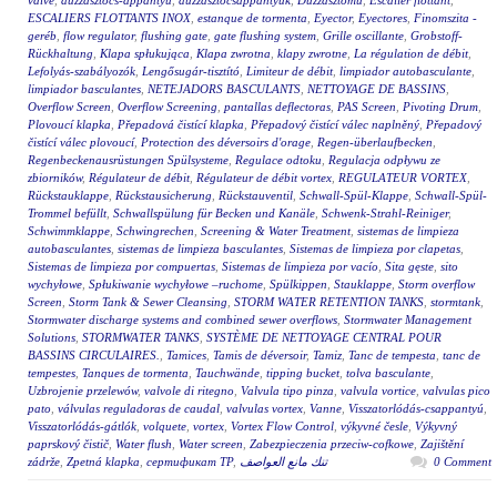
valve
,
duzzasztócs-appantyú
,
duzzasztócsappantyúk
,
Duzzasztómű
,
Escalier flottant
,
ESCALIERS FLOTTANTS INOX
,
estanque de tormenta
,
Eyector
,
Eyectores
,
Finomszita -
geréb
,
flow regulator
,
flushing gate
,
gate flushing system
,
Grille oscillante
,
Grobstoff-
Rückhaltung
,
Klapa spłukująca
,
Klapa zwrotna
,
klapy zwrotne
,
La régulation de débit
,
Lefolyás-szabályozók
,
Lengősugár-tisztító
,
Limiteur de débit
,
limpiador autobasculante
,
limpiador basculantes
,
NETEJADORS BASCULANTS
,
NETTOYAGE DE BASSINS
,
Overflow Screen
,
Overflow Screening
,
pantallas deflectoras
,
PAS Screen
,
Pivoting Drum
,
Plovoucí klapka
,
Přepadová čistící klapka
,
Přepadový čistící válec naplněný
,
Přepadový
čistící válec plovoucí
,
Protection des déversoirs d'orage
,
Regen-überlaufbecken
,
Regenbeckenausrüstungen Spülsysteme
,
Regulace odtoku
,
Regulacja odpływu ze
zbiorników
,
Régulateur de débit
,
Régulateur de débit vortex
,
REGULATEUR VORTEX
,
Rückstauklappe
,
Rückstausicherung
,
Rückstauventil
,
Schwall-Spül-Klappe
,
Schwall-Spül-
Trommel befüllt
,
Schwallspülung für Becken und Kanäle
,
Schwenk-Strahl-Reiniger
,
Schwimmklappe
,
Schwingrechen
,
Screening & Water Treatment
,
sistemas de limpieza
autobasculantes
,
sistemas de limpieza basculantes
,
Sistemas de limpieza por clapetas
,
Sistemas de limpieza por compuertas
,
Sistemas de limpieza por vacío
,
Sita gęste
,
sito
wychyłowe
,
Spłukiwanie wychyłowe –ruchome
,
Spülkippen
,
Stauklappe
,
Storm overflow
Screen
,
Storm Tank & Sewer Cleansing
,
STORM WATER RETENTION TANKS
,
stormtank
,
Stormwater discharge systems and combined sewer overflows
,
Stormwater Management
Solutions
,
STORMWATER TANKS
,
SYSTÈME DE NETTOYAGE CENTRAL POUR
BASSINS CIRCULAIRES.
,
Tamices
,
Tamis de déversoir
,
Tamiz
,
Tanc de tempesta
,
tanc de
tempestes
,
Tanques de tormenta
,
Tauchwände
,
tipping bucket
,
tolva basculante
,
Uzbrojenie przelewów
,
valvole di ritegno
,
Valvula tipo pinza
,
valvula vortice
,
valvulas pico
pato
,
válvulas reguladoras de caudal
,
valvulas vortex
,
Vanne
,
Visszatorlódás-csappantyú
,
Visszatorlódás-gátlók
,
volquete
,
vortex
,
Vortex Flow Control
,
výkyvné česle
,
Výkyvný
paprskový čistič
,
Water flush
,
Water screen
,
Zabezpieczenia przeciw-cofkowe
,
Zajištění
zádrže
,
Zpetná klapka
,
сертификат ТР
,
تنك مانع العواصف
0 Comment