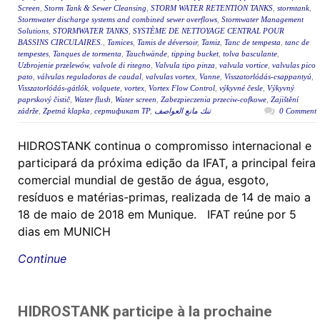
Screen
,
Storm Tank & Sewer Cleansing
,
STORM WATER RETENTION TANKS
,
stormtank
,
Stormwater discharge systems and combined sewer overflows
,
Stormwater Management
Solutions
,
STORMWATER TANKS
,
SYSTÈME DE NETTOYAGE CENTRAL POUR
BASSINS CIRCULAIRES.
,
Tamices
,
Tamis de déversoir
,
Tamiz
,
Tanc de tempesta
,
tanc de
tempestes
,
Tanques de tormenta
,
Tauchwände
,
tipping bucket
,
tolva basculante
,
Uzbrojenie przelewów
,
valvole di ritegno
,
Valvula tipo pinza
,
valvula vortice
,
valvulas pico
pato
,
válvulas reguladoras de caudal
,
valvulas vortex
,
Vanne
,
Visszatorlódás-csappantyú
,
Visszatorlódás-gátlók
,
volquete
,
vortex
,
Vortex Flow Control
,
výkyvné česle
,
Výkyvný
paprskový čistič
,
Water flush
,
Water screen
,
Zabezpieczenia przeciw-cofkowe
,
Zajištění
zádrže
,
Zpetná klapka
,
сертификат ТР
,
تنك مانع العواصف
0 Comment
HIDROSTANK continua o compromisso internacional e
participará da próxima edição da IFAT, a principal feira
comercial mundial de gestão de água, esgoto,
resíduos e matérias-primas, realizada de 14 de maio a
18 de maio de 2018 em Munique. IFAT reúne por 5
dias em MUNICH
Continue
HIDROSTANK participe à la prochaine