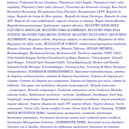
kablowe
,
Preformed Access Chambers
,
Přepadová čistící klapka
,
Přepadový čistící válec
naplněný
,
Přepadový čistící válec plovoucí
,
Protection des déversoirs d'orage
,
Rain block
,
Rainwater Harvesting
,
Récupération Eaux Pluviales
,
Récupération EEPP
,
Regards de
tirage
,
Regards de tirage de fibre optique.
,
Regards de tirage Electrique
,
Regards de visite
AEP
,
Regards de visite préfabriqués
,
regards ventouse et vidange
,
Regen-überlaufbecken
,
Regenbeckenausrüstungen Spülsysteme
,
registro eléctrico
,
REGISTRO HAND-HOLE
ELÉCTRICO MODULAR
,
REGISTRO PARA ALUMBRADO
,
REGISTRO PARA BAJA
TENSION
,
REGISTRO PARA MEDIA TENSION
,
REGISTRO TELEFONICO
,
REGISTROS
ALUMBRADO
,
Regulace odtoku
,
Regulacja odpływu ze zbiorników
,
Régulateur de débit
,
Régulateur de débit vortex
,
REGULATEUR VORTEX
,
reinforced polypropylene manholes
,
Réseaux d'énergie
,
Réseaux ferroviaires
,
Réseaux Télécoms
,
RÖGAR (MENHOL)
,
Rückstauklappe
,
Rückstausicherung
,
Rückstauventil
,
Šachtová stupadla
,
ŠAHT
,
SAUL
,
Schachtabdeckungen;Šachtové kanalizační poklopy;Tampons
,
Schouwputten
,
Schwall-
Spül-Klappe
,
Schwall-Spül-Trommel befüllt
,
Schwallspülung für Becken und Kanäle
,
Schwenk-Strahl-Reiniger
,
Schwimmklappe
,
Schwingrechen
,
Screening & Water Treatment
,
Seksjonsbrønn
,
SEPARADOR HIDRODINÁMICO
,
Séparateur hydrodynamique
,
sistemas
de limpieza autobasculantes
,
sistemas de limpieza basculantes
,
Sistemas de limpieza por
clapetas
,
Sistemas de limpieza por compuertas
,
Sistemas de limpieza por vacío
,
sisteme de
infiltratie
,
Sita gęste
,
sito wychyłowe
,
skrzynek rozsączających
,
Skrzynki retencyjno
- rozsączające
,
Skrzynki rozsączające
,
Soakaway attenuation units
,
Soakaway Modules
,
sokaway bobex
,
Spłukiwanie wychyłowe –ruchome
,
Spülkippen
,
Stauklappe
,
Steel Step
,
Steigbügel
,
steigelement
,
Steigelemente
,
stopnie podwójne powlekane
,
stopnie powlekane
,
stopnie włazowe
,
Stopnie włazowe do studni PP
,
stopnie żeliwne
,
Stopnie złazowe
,
Storm
attenuation
,
Storm Cells
,
Storm overflow Screen
,
Storm Tank & Sewer Cleansing
,
STORM
WATER RETENTION TANKS
,
StormCrates
,
stormscreen
,
stormtank
,
Stormwater
,
Stormwater attenuation
,
Stormwater discharge systems and combined sewer overflows
,
Stormwater Management Solutions
,
STORMWATER TANKS
,
Structural access chambers
,
Structure nid d’abeilles
,
Structures de infiltration modulaires
,
Structures de rétention