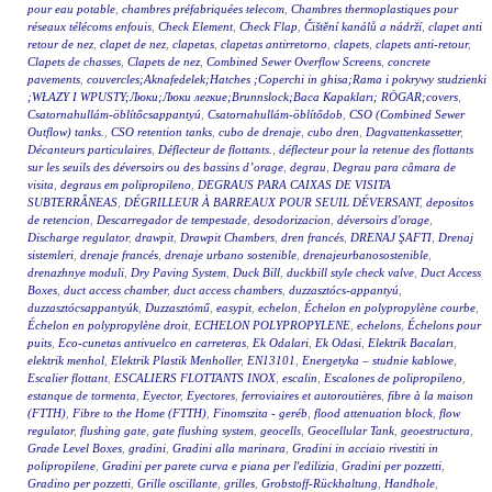
pour eau potable
,
chambres préfabriquées telecom
,
Chambres thermoplastiques pour
réseaux télécoms enfouis
,
Check Element
,
Check Flap
,
Čištění kanálů a nádrží
,
clapet anti
retour de nez
,
clapet de nez
,
clapetas
,
clapetas antirretorno
,
clapets
,
clapets anti-retour
,
Clapets de chasses
,
Clapets de nez
,
Combined Sewer Overflow Screens
,
concrete
pavements
,
couvercles;Aknafedelek;Hatches ;Coperchi in ghisa;Rama i pokrywy studzienki
;WŁAZY I WPUSTY;Люки;Люки легкие;Brunnslock;Baca Kapakları; RÖGAR;covers
,
Csatornahullám-öblítőcsappantyú
,
Csatornahullám-öblítődob
,
CSO (Combined Sewer
Outflow) tanks.
,
CSO retention tanks
,
cubo de drenaje
,
cubo dren
,
Dagvattenkassetter
,
Décanteurs particulaires
,
Déflecteur de flottants.
,
déflecteur pour la retenue des flottants
sur les seuils des déversoirs ou des bassins d’orage
,
degrau
,
Degrau para câmara de
visita
,
degraus em polipropileno
,
DEGRAUS PARA CAIXAS DE VISITA
SUBTERRÂNEAS
,
DÉGRILLEUR À BARREAUX POUR SEUIL DÉVERSANT
,
depositos
de retencion
,
Descarregador de tempestade
,
desodorizacion
,
déversoirs d'orage
,
Discharge regulator
,
drawpit
,
Drawpit Chambers
,
dren francés
,
DRENAJ ŞAFTI
,
Drenaj
sistemleri
,
drenaje francés
,
drenaje urbano sostenible
,
drenajeurbanosostenible
,
drenazhnye moduli
,
Dry Paving System
,
Duck Bill
,
duckbill style check valve
,
Duct Access
Boxes
,
duct access chamber
,
duct access chambers
,
duzzasztócs-appantyú
,
duzzasztócsappantyúk
,
Duzzasztómű
,
easypit
,
echelon
,
Échelon en polypropylène courbe
,
Échelon en polypropylène droit
,
ECHELON POLYPROPYLENE
,
echelons
,
Échelons pour
puits
,
Eco-cunetas antivuelco en carreteras
,
Ek Odalari
,
Ek Odasi
,
Elektrik Bacaları
,
elektrik menhol
,
Elektrik Plastik Menholler
,
EN13101
,
Energetyka – studnie kablowe
,
Escalier flottant
,
ESCALIERS FLOTTANTS INOX
,
escalin
,
Escalones de polipropileno
,
estanque de tormenta
,
Eyector
,
Eyectores
,
ferroviaires et autoroutières
,
fibre à la maison
(FTTH)
,
Fibre to the Home (FTTH)
,
Finomszita - geréb
,
flood attenuation block
,
flow
regulator
,
flushing gate
,
gate flushing system
,
geocells
,
Geocellular Tank
,
geoestructura
,
Grade Level Boxes
,
gradini
,
Gradini alla marinara
,
Gradini in acciaio rivestiti in
polipropilene
,
Gradini per parete curva e piana per l'edilizia
,
Gradini per pozzetti
,
Gradino per pozzetti
,
Grille oscillante
,
grilles
,
Grobstoff-Rückhaltung
,
Handhole
,