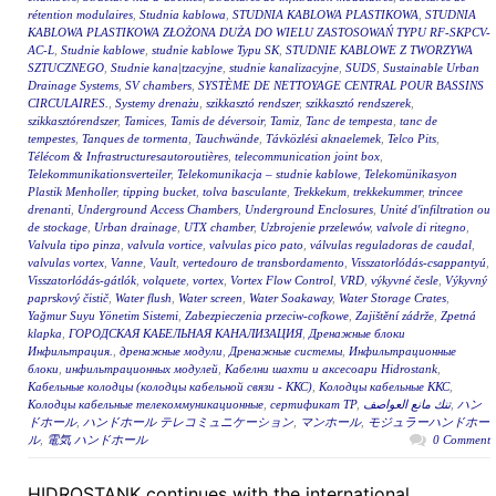
rétention modulaires
,
Studnia kablowa
,
STUDNIA KABLOWA PLASTIKOWA
,
STUDNIA
KABLOWA PLASTIKOWA ZŁOŻONA DUŻA DO WIELU ZASTOSOWAŃ TYPU RF-SKPCV-
AC-L
,
Studnie kablowe
,
studnie kablowe Typu SK
,
STUDNIE KABLOWE Z TWORZYWA
SZTUCZNEGO
,
Studnie kana|tzacyjne
,
studnie kanalizacyjne
,
SUDS
,
Sustainable Urban
Drainage Systems
,
SV chambers
,
SYSTÈME DE NETTOYAGE CENTRAL POUR BASSINS
CIRCULAIRES.
,
Systemy drenażu
,
szikkasztó rendszer
,
szikkasztó rendszerek
,
szikkasztórendszer
,
Tamices
,
Tamis de déversoir
,
Tamiz
,
Tanc de tempesta
,
tanc de
tempestes
,
Tanques de tormenta
,
Tauchwände
,
Távközlési aknaelemek
,
Telco Pits
,
Télécom & Infrastructuresautoroutières
,
telecommunication joint box
,
Telekommunikationsverteiler
,
Telekomunikacja – studnie kablowe
,
Telekomünikasyon
Plastik Menholler
,
tipping bucket
,
tolva basculante
,
Trekkekum
,
trekkekummer
,
trincee
drenanti
,
Underground Access Chambers
,
Underground Enclosures
,
Unité d'infiltration ou
de stockage
,
Urban drainage
,
UTX chamber
,
Uzbrojenie przelewów
,
valvole di ritegno
,
Valvula tipo pinza
,
valvula vortice
,
valvulas pico pato
,
válvulas reguladoras de caudal
,
valvulas vortex
,
Vanne
,
Vault
,
vertedouro de transbordamento
,
Visszatorlódás-csappantyú
,
Visszatorlódás-gátlók
,
volquete
,
vortex
,
Vortex Flow Control
,
VRD
,
výkyvné česle
,
Výkyvný
paprskový čistič
,
Water flush
,
Water screen
,
Water Soakaway
,
Water Storage Crates
,
Yağmur Suyu Yönetim Sistemi
,
Zabezpieczenia przeciw-cofkowe
,
Zajištění zádrže
,
Zpetná
klapka
,
ГОРОДСКАЯ КАБЕЛЬНАЯ КАНАЛИЗАЦИЯ
,
Дренажные блоки
Инфильтрация.
,
дренажные модули
,
Дренажные системы
,
Инфильтрационные
блоки
,
инфильтрационных модулей
,
Кабелни шахти и аксесоари Hidrostank
,
Кабельные колодцы (колодцы кабельной связи - ККС)
,
Колодцы кабельные ККС
,
Колодцы кабельные телекоммуникационные
,
сертификат ТР
,
تنك مانع العواصف
,
ハン
ドホール
,
ハンドホール テレコミュニケーション
,
マンホール
,
モジュラーハンドホー
ル
,
電気 ハンドホール
0 Comment
HIDROSTANK continues with the international