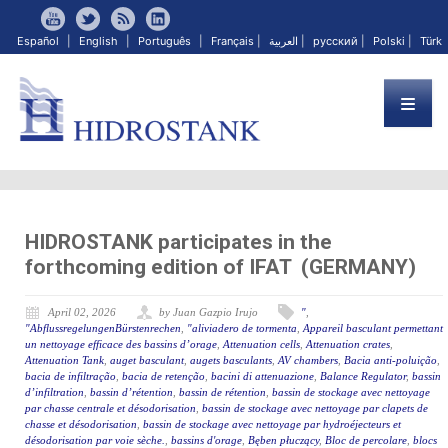
Español
|
English
|
Português
|
Français
|
العربية
|
русский
|
Polski
|
Türk
HIDROSTANK participates in the
forthcoming edition of IFAT (GERMANY)
April 02, 2026
by Juan Gazpio Irujo
"
,
"AbflussregelungenBürstenrechen
,
"aliviadero de tormenta
,
Appareil basculant permettant
un nettoyage efficace des bassins d’orage
,
Attenuation cells
,
Attenuation crates
,
Attenuation Tank
,
auget basculant
,
augets basculants
,
AV chambers
,
Bacia anti-poluição
,
bacia de infiltração
,
bacia de retenção
,
bacini di attenuazione
,
Balance Regulator
,
bassin
d’infiltration
,
bassin d’rétention
,
bassin de rétention
,
bassin de stockage avec nettoyage
par chasse centrale et désodorisation
,
bassin de stockage avec nettoyage par clapets de
chasse et désodorisation
,
bassin de stockage avec nettoyage par hydroéjecteurs et
désodorisation par voie sèche.
,
bassins d'orage
,
Bęben płuczący
,
Bloc de percolare
,
blocs