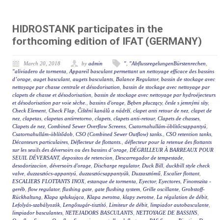
HIDROSTANK participates in the
forthcoming edition of IFAT (GERMANY)
March 20, 2018
by
admin
"
,
"AbflussregelungenBürstenrechen
,
"aliviadero de tormenta
,
Appareil basculant permettant un nettoyage efficace des bassins
d’orage
,
auget basculant
,
augets basculants
,
Balance Regulator
,
bassin de stockage avec
nettoyage par chasse centrale et désodorisation
,
bassin de stockage avec nettoyage par
clapets de chasse et désodorisation
,
bassin de stockage avec nettoyage par hydroéjecteurs
et désodorisation par voie sèche.
,
bassins d'orage
,
Bęben płuczący
,
česle s jemnými síty
,
Check Element
,
Check Flap
,
Čištění kanálů a nádrží
,
clapet anti retour de nez
,
clapet de
nez
,
clapetas
,
clapetas antirretorno
,
clapets
,
clapets anti-retour
,
Clapets de chasses
,
Clapets de nez
,
Combined Sewer Overflow Screens
,
Csatornahullám-öblítőcsappantyú
,
Csatornahullám-öblítődob
,
CSO (Combined Sewer Outflow) tanks.
,
CSO retention tanks
,
Décanteurs particulaires
,
Déflecteur de flottants.
,
déflecteur pour la retenue des flottants
sur les seuils des déversoirs ou des bassins d’orage
,
DÉGRILLEUR À BARREAUX POUR
SEUIL DÉVERSANT
,
depositos de retencion
,
Descarregador de tempestade
,
desodorizacion
,
déversoirs d'orage
,
Discharge regulator
,
Duck Bill
,
duckbill style check
valve
,
duzzasztócs-appantyú
,
duzzasztócsappantyúk
,
Duzzasztómű
,
Escalier flottant
,
ESCALIERS FLOTTANTS INOX
,
estanque de tormenta
,
Eyector
,
Eyectores
,
Finomszita -
geréb
,
flow regulator
,
flushing gate
,
gate flushing system
,
Grille oscillante
,
Grobstoff-
Rückhaltung
,
Klapa spłukująca
,
Klapa zwrotna
,
klapy zwrotne
,
La régulation de débit
,
Lefolyás-szabályozók
,
Lengősugár-tisztító
,
Limiteur de débit
,
limpiador autobasculante
,
limpiador basculantes
,
NETEJADORS BASCULANTS
,
NETTOYAGE DE BASSINS
,