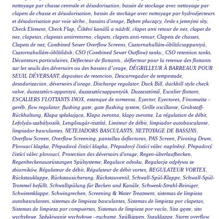
nettoyage par chasse centrale et désodorisation
,
bassin de stockage avec nettoyage par
clapets de chasse et désodorisation
,
bassin de stockage avec nettoyage par hydroéjecteurs
et désodorisation par voie sèche.
,
bassins d'orage
,
Bęben płuczący
,
česle s jemnými síty
,
Check Element
,
Check Flap
,
Čištění kanálů a nádrží
,
clapet anti retour de nez
,
clapet de
nez
,
clapetas
,
clapetas antirretorno
,
clapets
,
clapets anti-retour
,
Clapets de chasses
,
Clapets de nez
,
Combined Sewer Overflow Screens
,
Csatornahullám-öblítőcsappantyú
,
Csatornahullám-öblítődob
,
CSO (Combined Sewer Outflow) tanks.
,
CSO retention tanks
,
Décanteurs particulaires
,
Déflecteur de flottants.
,
déflecteur pour la retenue des flottants
sur les seuils des déversoirs ou des bassins d’orage
,
DÉGRILLEUR À BARREAUX POUR
SEUIL DÉVERSANT
,
depositos de retencion
,
Descarregador de tempestade
,
desodorizacion
,
déversoirs d'orage
,
Discharge regulator
,
Duck Bill
,
duckbill style check
valve
,
duzzasztócs-appantyú
,
duzzasztócsappantyúk
,
Duzzasztómű
,
Escalier flottant
,
ESCALIERS FLOTTANTS INOX
,
estanque de tormenta
,
Eyector
,
Eyectores
,
Finomszita -
geréb
,
flow regulator
,
flushing gate
,
gate flushing system
,
Grille oscillante
,
Grobstoff-
Rückhaltung
,
Klapa spłukująca
,
Klapa zwrotna
,
klapy zwrotne
,
La régulation de débit
,
Lefolyás-szabályozók
,
Lengősugár-tisztító
,
Limiteur de débit
,
limpiador autobasculante
,
limpiador basculantes
,
NETEJADORS BASCULANTS
,
NETTOYAGE DE BASSINS
,
Overflow Screen
,
Overflow Screening
,
pantallas deflectoras
,
PAS Screen
,
Pivoting Drum
,
Plovoucí klapka
,
Přepadová čistící klapka
,
Přepadový čistící válec naplněný
,
Přepadový
čistící válec plovoucí
,
Protection des déversoirs d'orage
,
Regen-überlaufbecken
,
Regenbeckenausrüstungen Spülsysteme
,
Regulace odtoku
,
Regulacja odpływu ze
zbiorników
,
Régulateur de débit
,
Régulateur de débit vortex
,
REGULATEUR VORTEX
,
Rückstauklappe
,
Rückstausicherung
,
Rückstauventil
,
Schwall-Spül-Klappe
,
Schwall-Spül-
Trommel befüllt
,
Schwallspülung für Becken und Kanäle
,
Schwenk-Strahl-Reiniger
,
Schwimmklappe
,
Schwingrechen
,
Screening & Water Treatment
,
sistemas de limpieza
autobasculantes
,
sistemas de limpieza basculantes
,
Sistemas de limpieza por clapetas
,
Sistemas de limpieza por compuertas
,
Sistemas de limpieza por vacío
,
Sita gęste
,
sito
wychyłowe
,
Spłukiwanie wychyłowe –ruchome
,
Spülkippen
,
Stauklappe
,
Storm overflow