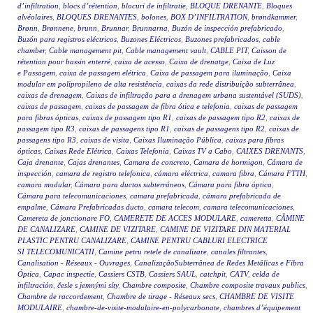
d’infiltration
,
blocs d’rétention
,
blocuri de infiltratie
,
BLOQUE DRENANTE
,
Bloques
alvéolaires
,
BLOQUES DRENANTES
,
bolones
,
BOX D’INFILTRATION
,
brøndkammer
,
Brønn
,
Brønnene
,
brunn
,
Brunnar
,
Brunnarna
,
Buzón de inspección prefabricado
,
Buzón para registros eléctricos
,
Buzones Eléctricos
,
Buzones prefabricados
,
cable
chamber
,
Cable management pit
,
Cable management vault
,
CABLE PIT
,
Caisson de
rétention pour bassin enterré
,
caixa de acesso
,
Caixa de drenatge
,
Caixa de Luz
e Passagem
,
caixa de passagem elétrica
,
Caixa de passagem para iluminação
,
Caixa
modular em polipropileno de alta resistência
,
caixas da rede distribuição subterrânea
,
caixas de drenagem
,
Caixas de infiltração para a drenagem urbana sustentável (SUDS)
,
caixas de passagem
,
caixas de passagem de fibra ótica e telefonia
,
caixas de passagem
para fibras ópticas
,
caixas de passagem tipo R1
,
caixas de passagem tipo R2
,
caixas de
passagem tipo R3
,
caixas de passagens tipo R1
,
caixas de passagens tipo R2
,
caixas de
passagens tipo R3
,
caixas de visita
,
Caixas Iluminação Pública
,
caixas para fibras
ópticas
,
Caixas Rede Elétrica
,
Caixas Telefonia
,
Caixas TV a Cabo
,
CAIXES DRENANTS
,
Caja drenante
,
Cajas drenantes
,
Camara de concreto
,
Camara de hormigon
,
Cámara de
inspección
,
camara de registro telefonica
,
cámara eléctrica
,
camara fibra
,
Cámara FTTH
,
camara modular
,
Cámara para ductos subterráneos
,
Cámara para fibra óptica
,
Cámara para telecomunicaciones
,
camara prefabricada
,
cámara prefabricada de
empalme
,
Cámara Prefabricadas ducto
,
camara telecom
,
camara telecomunicaciones
,
Camereta de jonctionare FO
,
CAMERETE DE ACCES MODULARE
,
cameretta
,
CĂMINE
DE CANALIZARE
,
CAMINE DE VIZITARE
,
CAMINE DE VIZITARE DIN MATERIAL
PLASTIC PENTRU CANALIZARE
,
CAMINE PENTRU CABLURI ELECTRICE
SI TELECOMUNICATII
,
Camine petru retele de canalizare
,
canales filtrantes
,
Canalisation - Réseaux - Ouvrages
,
CanalizaçãoSubterrânea de Redes Metálicas e Fibra
Óptica
,
Capac inspectie
,
Cassiers CSTB
,
Cassiers SAUL
,
catchpit
,
CATV
,
celda de
infiltración
,
česle s jemnými síty
,
Chambre composite
,
Chambre composite travaux publics
,
Chambre de raccordement
,
Chambre de tirage - Réseaux secs
,
CHAMBRE DE VISITE
MODULAIRE
,
chambre-de-visite-modulaire-en-polycarbonate
,
chambres d’équipement