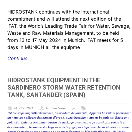
HIDROSTANK continues with the international
commitment and will attend the next edition of the
IFAT, the World’s Leading Trade Fair for Water, Sewage,
Waste and Raw Materials Management, to be held
from 13 to 17 May 2024 in Munich. IFAT meets for 5
days in MUNICH all the equipme
Continue
HIDROSTANK EQUIPMENT IN THE
SARDINERO STORM WATER RETENTION
TANK, SANTANDER (SPAIN)
May 27, 2021
by Juan Gazpio Irujo
"AbflussregelungenBürstenrechen
,
"aliviadero de tormenta
,
Appareil basculant permettant
un nettoyage efficace des bassins d’orage
,
auget basculant
,
augets basculants
,
Bacia anti-
poluição
,
Balance Regulator
,
bassin de stockage avec nettoyage par chasse centrale et
désodorisation
,
bassin de stockage avec nettoyage par clapets de chasse et désodorisation
,
bassin de stockage avec nettoyage par hydroéjecteurs et désodorisation par voie sèche.
,