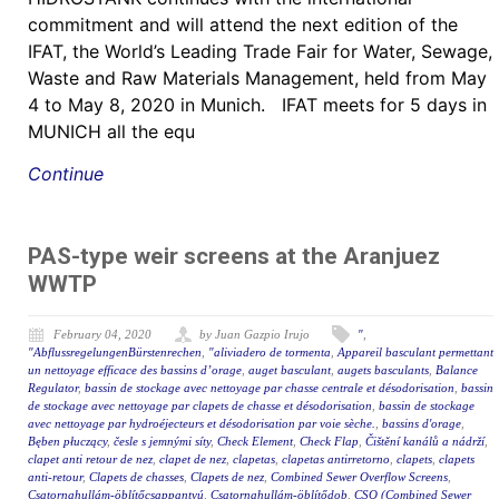
commitment and will attend the next edition of the
IFAT, the World’s Leading Trade Fair for Water, Sewage,
Waste and Raw Materials Management, held from May
4 to May 8, 2020 in Munich. IFAT meets for 5 days in
MUNICH all the equ
Continue
PAS-type weir screens at the Aranjuez
WWTP
February 04, 2020
by Juan Gazpio Irujo
"
,
"AbflussregelungenBürstenrechen
,
"aliviadero de tormenta
,
Appareil basculant permettant
un nettoyage efficace des bassins d’orage
,
auget basculant
,
augets basculants
,
Balance
Regulator
,
bassin de stockage avec nettoyage par chasse centrale et désodorisation
,
bassin
de stockage avec nettoyage par clapets de chasse et désodorisation
,
bassin de stockage
avec nettoyage par hydroéjecteurs et désodorisation par voie sèche.
,
bassins d'orage
,
Bęben płuczący
,
česle s jemnými síty
,
Check Element
,
Check Flap
,
Čištění kanálů a nádrží
,
clapet anti retour de nez
,
clapet de nez
,
clapetas
,
clapetas antirretorno
,
clapets
,
clapets
anti-retour
,
Clapets de chasses
,
Clapets de nez
,
Combined Sewer Overflow Screens
,
Csatornahullám-öblítőcsappantyú
,
Csatornahullám-öblítődob
,
CSO (Combined Sewer