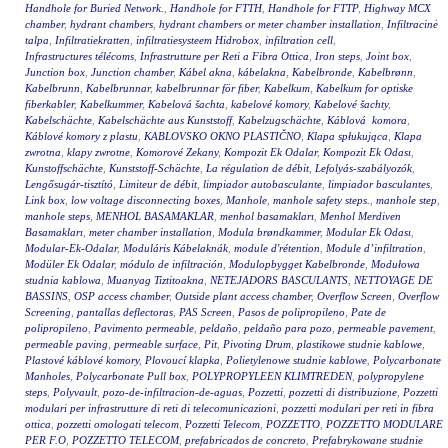
Handhole for Buried Network.
,
Handhole for FTTH
,
Handhole for FTTP
,
Highway MCX
chamber
,
hydrant chambers
,
hydrant chambers or meter chamber installation
,
Infiltracinė
talpa
,
Infiltratiekratten
,
infiltratiesysteem Hidrobox
,
infiltration cell
,
Infrastructures télécoms
,
Infrastrutture per Reti a Fibra Ottica
,
Iron steps
,
Joint box
,
Junction box
,
Junction chamber
,
Kábel akna
,
kábelakna
,
Kabelbronde
,
Kabelbrønn
,
Kabelbrunn
,
Kabelbrunnar
,
kabelbrunnar för fiber
,
Kabelkum
,
Kabelkum for optiske
fiberkabler
,
Kabelkummer
,
Kabelová šachta
,
kabelové komory
,
Kabelové šachty
,
Kabelschächte
,
Kabelschächte aus Kunststoff
,
Kabelzugschächte
,
Káblová komora
,
Káblové komory z plastu
,
KABLOVSKO OKNO PLASTIČNO
,
Klapa spłukująca
,
Klapa
zwrotna
,
klapy zwrotne
,
Komorové Zekany
,
Kompozit Ek Odalar
,
Kompozit Ek Odası
,
Kunstoffschächte
,
Kunststoff-Schächte
,
La régulation de débit
,
Lefolyás-szabályozók
,
Lengősugár-tisztító
,
Limiteur de débit
,
limpiador autobasculante
,
limpiador basculantes
,
Link box
,
low voltage disconnecting boxes
,
Manhole
,
manhole safety steps.
,
manhole step
,
manhole steps
,
MENHOL BASAMAKLAR
,
menhol basamakları
,
Menhol Merdiven
Basamakları
,
meter chamber installation
,
Modula brøndkammer
,
Modular Ek Odası
,
Modular-Ek-Odalar
,
Moduláris Kábelaknák
,
module d'rétention
,
Module d’infiltration
,
Modüler Ek Odalar
,
módulo de infiltración
,
Modulopbygget Kabelbronde
,
Modułowa
studnia kablowa
,
Muanyag Tiztitoakna
,
NETEJADORS BASCULANTS
,
NETTOYAGE DE
BASSINS
,
OSP access chamber
,
Outside plant access chamber
,
Overflow Screen
,
Overflow
Screening
,
pantallas deflectoras
,
PAS Screen
,
Pasos de polipropileno
,
Pate de
polipropileno
,
Pavimento permeable
,
peldaño
,
peldaño para pozo
,
permeable pavement
,
permeable paving
,
permeable surface
,
Pit
,
Pivoting Drum
,
plastikowe studnie kablowe
,
Plastové káblové komory
,
Plovoucí klapka
,
Polietylenowe studnie kablowe
,
Polycarbonate
Manholes
,
Polycarbonate Pull box
,
POLYPROPYLEEN KLIMTREDEN
,
polypropylene
steps
,
Polyvault
,
pozo-de-infiltracion-de-aguas
,
Pozzetti
,
pozzetti di distribuzione
,
Pozzetti
modulari per infrastrutture di reti di telecomunicazioni
,
pozzetti modulari per reti in fibra
ottica
,
pozzetti omologati telecom
,
Pozzetti Telecom
,
POZZETTO
,
POZZETTO MODULARE
PER F.O
,
POZZETTO TELECOM
,
prefabricados de concreto
,
Prefabrykowane studnie