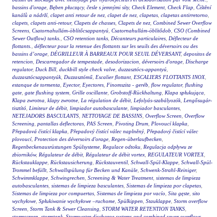
bassins d'orage
,
Bęben płuczący
,
česle s jemnými síty
,
Check Element
,
Check Flap
,
Čištění
kanálů a nádrží
,
clapet anti retour de nez
,
clapet de nez
,
clapetas
,
clapetas antirretorno
,
clapets
,
clapets anti-retour
,
Clapets de chasses
,
Clapets de nez
,
Combined Sewer Overflow
Screens
,
Csatornahullám-öblítőcsappantyú
,
Csatornahullám-öblítődob
,
CSO (Combined
Sewer Outflow) tanks.
,
CSO retention tanks
,
Décanteurs particulaires
,
Déflecteur de
flottants.
,
déflecteur pour la retenue des flottants sur les seuils des déversoirs ou des
bassins d’orage
,
DÉGRILLEUR À BARREAUX POUR SEUIL DÉVERSANT
,
depositos de
retencion
,
Descarregador de tempestade
,
desodorizacion
,
déversoirs d'orage
,
Discharge
regulator
,
Duck Bill
,
duckbill style check valve
,
duzzasztócs-appantyú
,
duzzasztócsappantyúk
,
Duzzasztómű
,
Escalier flottant
,
ESCALIERS FLOTTANTS INOX
,
estanque de tormenta
,
Eyector
,
Eyectores
,
Finomszita - geréb
,
flow regulator
,
flushing
gate
,
gate flushing system
,
Grille oscillante
,
Grobstoff-Rückhaltung
,
Klapa spłukująca
,
Klapa zwrotna
,
klapy zwrotne
,
La régulation de débit
,
Lefolyás-szabályozók
,
Lengősugár-
tisztító
,
Limiteur de débit
,
limpiador autobasculante
,
limpiador basculantes
,
NETEJADORS BASCULANTS
,
NETTOYAGE DE BASSINS
,
Overflow Screen
,
Overflow
Screening
,
pantallas deflectoras
,
PAS Screen
,
Pivoting Drum
,
Plovoucí klapka
,
Přepadová čistící klapka
,
Přepadový čistící válec naplněný
,
Přepadový čistící válec
plovoucí
,
Protection des déversoirs d'orage
,
Regen-überlaufbecken
,
Regenbeckenausrüstungen Spülsysteme
,
Regulace odtoku
,
Regulacja odpływu ze
zbiorników
,
Régulateur de débit
,
Régulateur de débit vortex
,
REGULATEUR VORTEX
,
Rückstauklappe
,
Rückstausicherung
,
Rückstauventil
,
Schwall-Spül-Klappe
,
Schwall-Spül-
Trommel befüllt
,
Schwallspülung für Becken und Kanäle
,
Schwenk-Strahl-Reiniger
,
Schwimmklappe
,
Schwingrechen
,
Screening & Water Treatment
,
sistemas de limpieza
autobasculantes
,
sistemas de limpieza basculantes
,
Sistemas de limpieza por clapetas
,
Sistemas de limpieza por compuertas
,
Sistemas de limpieza por vacío
,
Sita gęste
,
sito
wychyłowe
,
Spłukiwanie wychyłowe –ruchome
,
Spülkippen
,
Stauklappe
,
Storm overflow
Screen
,
Storm Tank & Sewer Cleansing
,
STORM WATER RETENTION TANKS
,
stormscreen
,
stormtank
,
Stormwater discharge systems and combined sewer overflows
,