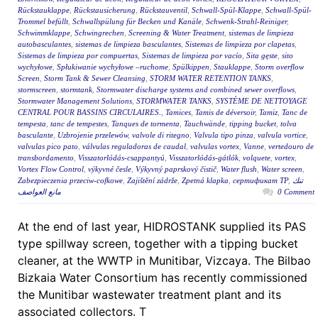
Rückstauklappe
,
Rückstausicherung
,
Rückstauventil
,
Schwall-Spül-Klappe
,
Schwall-Spül-
Trommel befüllt
,
Schwallspülung für Becken und Kanäle
,
Schwenk-Strahl-Reiniger
,
Schwimmklappe
,
Schwingrechen
,
Screening & Water Treatment
,
sistemas de limpieza
autobasculantes
,
sistemas de limpieza basculantes
,
Sistemas de limpieza por clapetas
,
Sistemas de limpieza por compuertas
,
Sistemas de limpieza por vacío
,
Sita gęste
,
sito
wychyłowe
,
Spłukiwanie wychyłowe –ruchome
,
Spülkippen
,
Stauklappe
,
Storm overflow
Screen
,
Storm Tank & Sewer Cleansing
,
STORM WATER RETENTION TANKS
,
stormscreen
,
stormtank
,
Stormwater discharge systems and combined sewer overflows
,
Stormwater Management Solutions
,
STORMWATER TANKS
,
SYSTÈME DE NETTOYAGE
CENTRAL POUR BASSINS CIRCULAIRES.
,
Tamices
,
Tamis de déversoir
,
Tamiz
,
Tanc de
tempesta
,
tanc de tempestes
,
Tanques de tormenta
,
Tauchwände
,
tipping bucket
,
tolva
basculante
,
Uzbrojenie przelewów
,
valvole di ritegno
,
Valvula tipo pinza
,
valvula vortice
,
valvulas pico pato
,
válvulas reguladoras de caudal
,
valvulas vortex
,
Vanne
,
vertedouro de
transbordamento
,
Visszatorlódás-csappantyú
,
Visszatorlódás-gátlók
,
volquete
,
vortex
,
Vortex Flow Control
,
výkyvné česle
,
Výkyvný paprskový čistič
,
Water flush
,
Water screen
,
Zabezpieczenia przeciw-cofkowe
,
Zajištění zádrže
,
Zpetná klapka
,
сертификат ТР
,
تنك
مانع العواصف
0 Comment
At the end of last year, HIDROSTANK supplied its PAS
type spillway screen, together with a tipping bucket
cleaner, at the WWTP in Munitibar, Vizcaya. The Bilbao
Bizkaia Water Consortium has recently commissioned
the Munitibar wastewater treatment plant and its
associated collectors. T