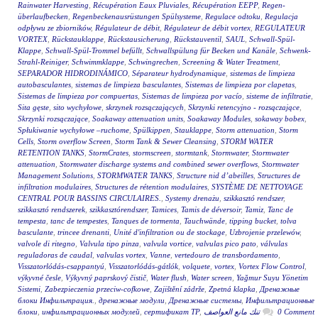
Rainwater Harvesting
,
Récupération Eaux Pluviales
,
Récupération EEPP
,
Regen-
überlaufbecken
,
Regenbeckenausrüstungen Spülsysteme
,
Regulace odtoku
,
Regulacja
odpływu ze zbiorników
,
Régulateur de débit
,
Régulateur de débit vortex
,
REGULATEUR
VORTEX
,
Rückstauklappe
,
Rückstausicherung
,
Rückstauventil
,
SAUL
,
Schwall-Spül-
Klappe
,
Schwall-Spül-Trommel befüllt
,
Schwallspülung für Becken und Kanäle
,
Schwenk-
Strahl-Reiniger
,
Schwimmklappe
,
Schwingrechen
,
Screening & Water Treatment
,
SEPARADOR HIDRODINÁMICO
,
Séparateur hydrodynamique
,
sistemas de limpieza
autobasculantes
,
sistemas de limpieza basculantes
,
Sistemas de limpieza por clapetas
,
Sistemas de limpieza por compuertas
,
Sistemas de limpieza por vacío
,
sisteme de infiltratie
,
Sita gęste
,
sito wychyłowe
,
skrzynek rozsączających
,
Skrzynki retencyjno - rozsączające
,
Skrzynki rozsączające
,
Soakaway attenuation units
,
Soakaway Modules
,
sokaway bobex
,
Spłukiwanie wychyłowe –ruchome
,
Spülkippen
,
Stauklappe
,
Storm attenuation
,
Storm
Cells
,
Storm overflow Screen
,
Storm Tank & Sewer Cleansing
,
STORM WATER
RETENTION TANKS
,
StormCrates
,
stormscreen
,
stormtank
,
Stormwater
,
Stormwater
attenuation
,
Stormwater discharge systems and combined sewer overflows
,
Stormwater
Management Solutions
,
STORMWATER TANKS
,
Structure nid d’abeilles
,
Structures de
infiltration modulaires
,
Structures de rétention modulaires
,
SYSTÈME DE NETTOYAGE
CENTRAL POUR BASSINS CIRCULAIRES.
,
Systemy drenażu
,
szikkasztó rendszer
,
szikkasztó rendszerek
,
szikkasztórendszer
,
Tamices
,
Tamis de déversoir
,
Tamiz
,
Tanc de
tempesta
,
tanc de tempestes
,
Tanques de tormenta
,
Tauchwände
,
tipping bucket
,
tolva
basculante
,
trincee drenanti
,
Unité d'infiltration ou de stockage
,
Uzbrojenie przelewów
,
valvole di ritegno
,
Valvula tipo pinza
,
valvula vortice
,
valvulas pico pato
,
válvulas
reguladoras de caudal
,
valvulas vortex
,
Vanne
,
vertedouro de transbordamento
,
Visszatorlódás-csappantyú
,
Visszatorlódás-gátlók
,
volquete
,
vortex
,
Vortex Flow Control
,
výkyvné česle
,
Výkyvný paprskový čistič
,
Water flush
,
Water screen
,
Yağmur Suyu Yönetim
Sistemi
,
Zabezpieczenia przeciw-cofkowe
,
Zajištění zádrže
,
Zpetná klapka
,
Дренажные
блоки Инфильтрация.
,
дренажные модули
,
Дренажные системы
,
Инфильтрационные
блоки
,
инфильтрационных модулей
,
сертификат ТР
,
تنك مانع العواصف
0 Comment