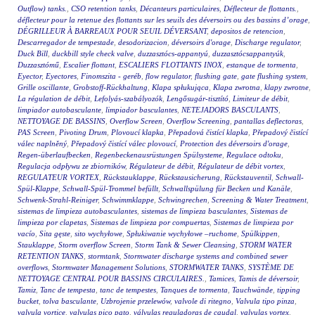
Outflow) tanks.
,
CSO retention tanks
,
Décanteurs particulaires
,
Déflecteur de flottants.
,
déflecteur pour la retenue des flottants sur les seuils des déversoirs ou des bassins d’orage
,
DÉGRILLEUR À BARREAUX POUR SEUIL DÉVERSANT
,
depositos de retencion
,
Descarregador de tempestade
,
desodorizacion
,
déversoirs d'orage
,
Discharge regulator
,
Duck Bill
,
duckbill style check valve
,
duzzasztócs-appantyú
,
duzzasztócsappantyúk
,
Duzzasztómű
,
Escalier flottant
,
ESCALIERS FLOTTANTS INOX
,
estanque de tormenta
,
Eyector
,
Eyectores
,
Finomszita - geréb
,
flow regulator
,
flushing gate
,
gate flushing system
,
Grille oscillante
,
Grobstoff-Rückhaltung
,
Klapa spłukująca
,
Klapa zwrotna
,
klapy zwrotne
,
La régulation de débit
,
Lefolyás-szabályozók
,
Lengősugár-tisztító
,
Limiteur de débit
,
limpiador autobasculante
,
limpiador basculantes
,
NETEJADORS BASCULANTS
,
NETTOYAGE DE BASSINS
,
Overflow Screen
,
Overflow Screening
,
pantallas deflectoras
,
PAS Screen
,
Pivoting Drum
,
Plovoucí klapka
,
Přepadová čistící klapka
,
Přepadový čistící
válec naplněný
,
Přepadový čistící válec plovoucí
,
Protection des déversoirs d'orage
,
Regen-überlaufbecken
,
Regenbeckenausrüstungen Spülsysteme
,
Regulace odtoku
,
Regulacja odpływu ze zbiorników
,
Régulateur de débit
,
Régulateur de débit vortex
,
REGULATEUR VORTEX
,
Rückstauklappe
,
Rückstausicherung
,
Rückstauventil
,
Schwall-
Spül-Klappe
,
Schwall-Spül-Trommel befüllt
,
Schwallspülung für Becken und Kanäle
,
Schwenk-Strahl-Reiniger
,
Schwimmklappe
,
Schwingrechen
,
Screening & Water Treatment
,
sistemas de limpieza autobasculantes
,
sistemas de limpieza basculantes
,
Sistemas de
limpieza por clapetas
,
Sistemas de limpieza por compuertas
,
Sistemas de limpieza por
vacío
,
Sita gęste
,
sito wychyłowe
,
Spłukiwanie wychyłowe –ruchome
,
Spülkippen
,
Stauklappe
,
Storm overflow Screen
,
Storm Tank & Sewer Cleansing
,
STORM WATER
RETENTION TANKS
,
stormtank
,
Stormwater discharge systems and combined sewer
overflows
,
Stormwater Management Solutions
,
STORMWATER TANKS
,
SYSTÈME DE
NETTOYAGE CENTRAL POUR BASSINS CIRCULAIRES.
,
Tamices
,
Tamis de déversoir
,
Tamiz
,
Tanc de tempesta
,
tanc de tempestes
,
Tanques de tormenta
,
Tauchwände
,
tipping
bucket
,
tolva basculante
,
Uzbrojenie przelewów
,
valvole di ritegno
,
Valvula tipo pinza
,
valvula vortice
,
valvulas pico pato
,
válvulas reguladoras de caudal
,
valvulas vortex
,