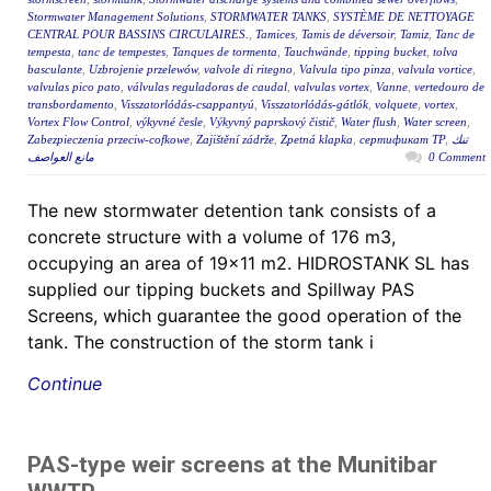
Stormwater Management Solutions
,
STORMWATER TANKS
,
SYSTÈME DE NETTOYAGE
CENTRAL POUR BASSINS CIRCULAIRES.
,
Tamices
,
Tamis de déversoir
,
Tamiz
,
Tanc de
tempesta
,
tanc de tempestes
,
Tanques de tormenta
,
Tauchwände
,
tipping bucket
,
tolva
basculante
,
Uzbrojenie przelewów
,
valvole di ritegno
,
Valvula tipo pinza
,
valvula vortice
,
valvulas pico pato
,
válvulas reguladoras de caudal
,
valvulas vortex
,
Vanne
,
vertedouro de
transbordamento
,
Visszatorlódás-csappantyú
,
Visszatorlódás-gátlók
,
volquete
,
vortex
,
Vortex Flow Control
,
výkyvné česle
,
Výkyvný paprskový čistič
,
Water flush
,
Water screen
,
Zabezpieczenia przeciw-cofkowe
,
Zajištění zádrže
,
Zpetná klapka
,
сертификат ТР
,
تنك
مانع العواصف
0 Comment
The new stormwater detention tank consists of a
concrete structure with a volume of 176 m3,
occupying an area of 19×11 m2. HIDROSTANK SL has
supplied our tipping buckets and Spillway PAS
Screens, which guarantee the good operation of the
tank. The construction of the storm tank i
Continue
PAS-type weir screens at the Munitibar