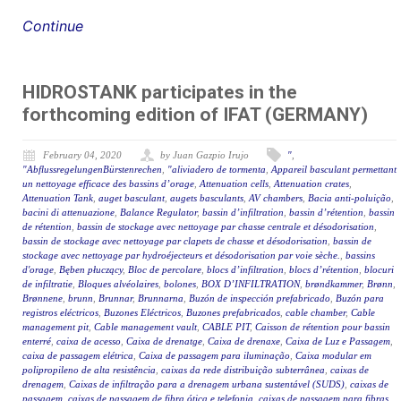
Continue
HIDROSTANK participates in the
forthcoming edition of IFAT (GERMANY)
February 04, 2020
by Juan Gazpio Irujo
"
,
"AbflussregelungenBürstenrechen
,
"aliviadero de tormenta
,
Appareil basculant permettant
un nettoyage efficace des bassins d’orage
,
Attenuation cells
,
Attenuation crates
,
Attenuation Tank
,
auget basculant
,
augets basculants
,
AV chambers
,
Bacia anti-poluição
,
bacini di attenuazione
,
Balance Regulator
,
bassin d’infiltration
,
bassin d’rétention
,
bassin
de rétention
,
bassin de stockage avec nettoyage par chasse centrale et désodorisation
,
bassin de stockage avec nettoyage par clapets de chasse et désodorisation
,
bassin de
stockage avec nettoyage par hydroéjecteurs et désodorisation par voie sèche.
,
bassins
d'orage
,
Bęben płuczący
,
Bloc de percolare
,
blocs d’infiltration
,
blocs d’rétention
,
blocuri
de infiltratie
,
Bloques alvéolaires
,
bolones
,
BOX D’INFILTRATION
,
brøndkammer
,
Brønn
,
Brønnene
,
brunn
,
Brunnar
,
Brunnarna
,
Buzón de inspección prefabricado
,
Buzón para
registros eléctricos
,
Buzones Eléctricos
,
Buzones prefabricados
,
cable chamber
,
Cable
management pit
,
Cable management vault
,
CABLE PIT
,
Caisson de rétention pour bassin
enterré
,
caixa de acesso
,
Caixa de drenatge
,
Caixa de drenaxe
,
Caixa de Luz e Passagem
,
caixa de passagem elétrica
,
Caixa de passagem para iluminação
,
Caixa modular em
polipropileno de alta resistência
,
caixas da rede distribuição subterrânea
,
caixas de
drenagem
,
Caixas de infiltração para a drenagem urbana sustentável (SUDS)
,
caixas de
passagem
,
caixas de passagem de fibra ótica e telefonia
,
caixas de passagem para fibras