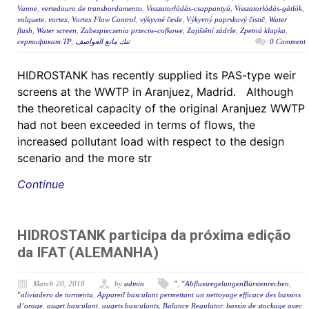
Vanne
,
vertedouro de transbordamento
,
Visszatorlódás-csappantyú
,
Visszatorlódás-gátlók
,
volquete
,
vortex
,
Vortex Flow Control
,
výkyvné česle
,
Výkyvný paprskový čistič
,
Water
flush
,
Water screen
,
Zabezpieczenia przeciw-cofkowe
,
Zajištění zádrže
,
Zpetná klapka
,
сертификат ТР
,
تنك مانع العواصف
0 Comment
HIDROSTANK has recently supplied its PAS-type weir
screens at the WWTP in Aranjuez, Madrid. Although
the theoretical capacity of the original Aranjuez WWTP
had not been exceeded in terms of flows, the
increased pollutant load with respect to the design
scenario and the more str
Continue
HIDROSTANK participa da próxima edição
da IFAT (ALEMANHA)
March 20, 2018
by
admin
"
,
"AbflussregelungenBürstenrechen
,
"aliviadero de tormenta
,
Appareil basculant permettant un nettoyage efficace des bassins
d’orage
,
auget basculant
,
augets basculants
,
Balance Regulator
,
bassin de stockage avec