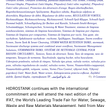
Overflow Screen
,
Overflow Screening
,
pantallas deflectoras
,
PAS Screen
,
Pivoting Drum
,
Plovoucí klapka
,
Přepadová čistící klapka
,
Přepadový čistící válec naplněný
,
Přepadový
čistící válec plovoucí
,
Protection des déversoirs d'orage
,
Regen-überlaufbecken
,
Regenbeckenausrüstungen Spülsysteme
,
Regulace odtoku
,
Regulacja odpływu ze
zbiorników
,
Régulateur de débit
,
Régulateur de débit vortex
,
REGULATEUR VORTEX
,
Rückstauklappe
,
Rückstausicherung
,
Rückstauventil
,
Schwall-Spül-Klappe
,
Schwall-Spül-
Trommel befüllt
,
Schwallspülung für Becken und Kanäle
,
Schwenk-Strahl-Reiniger
,
Schwimmklappe
,
Schwingrechen
,
Screening & Water Treatment
,
sistemas de limpieza
autobasculantes
,
sistemas de limpieza basculantes
,
Sistemas de limpieza por clapetas
,
Sistemas de limpieza por compuertas
,
Sistemas de limpieza por vacío
,
Sita gęste
,
sito
wychyłowe
,
Spłukiwanie wychyłowe –ruchome
,
Spülkippen
,
Stauklappe
,
Storm overflow
Screen
,
Storm Tank & Sewer Cleansing
,
STORM WATER RETENTION TANKS
,
stormtank
,
Stormwater discharge systems and combined sewer overflows
,
Stormwater Management
Solutions
,
STORMWATER TANKS
,
SYSTÈME DE NETTOYAGE CENTRAL POUR
BASSINS CIRCULAIRES.
,
Tamices
,
Tamis de déversoir
,
Tamiz
,
Tanc de tempesta
,
tanc de
tempestes
,
Tanques de tormenta
,
Tauchwände
,
tipping bucket
,
tolva basculante
,
Uzbrojenie przelewów
,
valvole di ritegno
,
Valvula tipo pinza
,
valvula vortice
,
valvulas pico
pato
,
válvulas reguladoras de caudal
,
valvulas vortex
,
Vanne
,
Visszatorlódás-csappantyú
,
Visszatorlódás-gátlók
,
volquete
,
vortex
,
Vortex Flow Control
,
výkyvné česle
,
Výkyvný
paprskový čistič
,
Water flush
,
Water screen
,
Zabezpieczenia przeciw-cofkowe
,
Zajištění
zádrže
,
Zpetná klapka
,
сертификат ТР
,
تنك مانع العواصف
0 Comment
HIDROSTANK continues with the international
commitment and will attend the next edition of the
IFAT, the World’s Leading Trade Fair for Water, Sewage,
Waste and Raw Materials Management, held from May