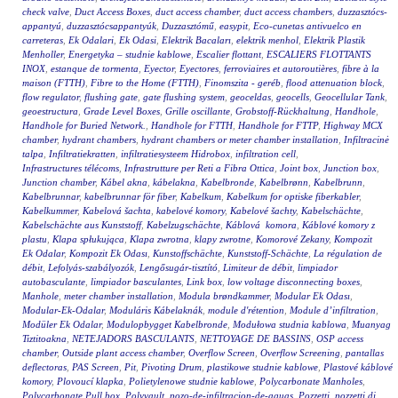
check valve
,
Duct Access Boxes
,
duct access chamber
,
duct access chambers
,
duzzasztócs-
appantyú
,
duzzasztócsappantyúk
,
Duzzasztómű
,
easypit
,
Eco-cunetas antivuelco en
carreteras
,
Ek Odalari
,
Ek Odasi
,
Elektrik Bacaları
,
elektrik menhol
,
Elektrik Plastik
Menholler
,
Energetyka – studnie kablowe
,
Escalier flottant
,
ESCALIERS FLOTTANTS
INOX
,
estanque de tormenta
,
Eyector
,
Eyectores
,
ferroviaires et autoroutières
,
fibre à la
maison (FTTH)
,
Fibre to the Home (FTTH)
,
Finomszita - geréb
,
flood attenuation block
,
flow regulator
,
flushing gate
,
gate flushing system
,
geoceldas
,
geocells
,
Geocellular Tank
,
geoestructura
,
Grade Level Boxes
,
Grille oscillante
,
Grobstoff-Rückhaltung
,
Handhole
,
Handhole for Buried Network.
,
Handhole for FTTH
,
Handhole for FTTP
,
Highway MCX
chamber
,
hydrant chambers
,
hydrant chambers or meter chamber installation
,
Infiltracinė
talpa
,
Infiltratiekratten
,
infiltratiesysteem Hidrobox
,
infiltration cell
,
Infrastructures télécoms
,
Infrastrutture per Reti a Fibra Ottica
,
Joint box
,
Junction box
,
Junction chamber
,
Kábel akna
,
kábelakna
,
Kabelbronde
,
Kabelbrønn
,
Kabelbrunn
,
Kabelbrunnar
,
kabelbrunnar för fiber
,
Kabelkum
,
Kabelkum for optiske fiberkabler
,
Kabelkummer
,
Kabelová šachta
,
kabelové komory
,
Kabelové šachty
,
Kabelschächte
,
Kabelschächte aus Kunststoff
,
Kabelzugschächte
,
Káblová komora
,
Káblové komory z
plastu
,
Klapa spłukująca
,
Klapa zwrotna
,
klapy zwrotne
,
Komorové Zekany
,
Kompozit
Ek Odalar
,
Kompozit Ek Odası
,
Kunstoffschächte
,
Kunststoff-Schächte
,
La régulation de
débit
,
Lefolyás-szabályozók
,
Lengősugár-tisztító
,
Limiteur de débit
,
limpiador
autobasculante
,
limpiador basculantes
,
Link box
,
low voltage disconnecting boxes
,
Manhole
,
meter chamber installation
,
Modula brøndkammer
,
Modular Ek Odası
,
Modular-Ek-Odalar
,
Moduláris Kábelaknák
,
module d'rétention
,
Module d’infiltration
,
Modüler Ek Odalar
,
Modulopbygget Kabelbronde
,
Modułowa studnia kablowa
,
Muanyag
Tiztitoakna
,
NETEJADORS BASCULANTS
,
NETTOYAGE DE BASSINS
,
OSP access
chamber
,
Outside plant access chamber
,
Overflow Screen
,
Overflow Screening
,
pantallas
deflectoras
,
PAS Screen
,
Pit
,
Pivoting Drum
,
plastikowe studnie kablowe
,
Plastové káblové
komory
,
Plovoucí klapka
,
Polietylenowe studnie kablowe
,
Polycarbonate Manholes
,
Polycarbonate Pull box
,
Polyvault
,
pozo-de-infiltracion-de-aguas
,
Pozzetti
,
pozzetti di