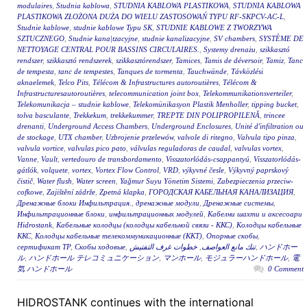
modulaires
,
Studnia kablowa
,
STUDNIA KABLOWA PLASTIKOWA
,
STUDNIA KABLOWA
PLASTIKOWA ZŁOŻONA DUŻA DO WIELU ZASTOSOWAŃ TYPU RF-SKPCV-AC-L
,
Studnie kablowe
,
studnie kablowe Typu SK
,
STUDNIE KABLOWE Z TWORZYWA
SZTUCZNEGO
,
Studnie kana|tzacyjne
,
studnie kanalizacyjne
,
SV chambers
,
SYSTÈME DE
NETTOYAGE CENTRAL POUR BASSINS CIRCULAIRES.
,
Systemy drenażu
,
szikkasztó
rendszer
,
szikkasztó rendszerek
,
szikkasztórendszer
,
Tamices
,
Tamis de déversoir
,
Tamiz
,
Tanc
de tempesta
,
tanc de tempestes
,
Tanques de tormenta
,
Tauchwände
,
Távközlési
aknaelemek
,
Telco Pits
,
Télécom & Infrastructures autoroutières
,
Télécom &
Infrastructuresautoroutières
,
telecommunication joint box
,
Telekommunikationsverteiler
,
Telekomunikacja – studnie kablowe
,
Telekomünikasyon Plastik Menholler
,
tipping bucket
,
tolva basculante
,
Trekkekum
,
trekkekummer
,
TREPTE DIN POLIPROPILENĂ
,
trincee
drenanti
,
Underground Access Chambers
,
Underground Enclosures
,
Unité d'infiltration ou
de stockage
,
UTX chamber
,
Uzbrojenie przelewów
,
valvole di ritegno
,
Valvula tipo pinza
,
valvula vortice
,
valvulas pico pato
,
válvulas reguladoras de caudal
,
valvulas vortex
,
Vanne
,
Vault
,
vertedouro de transbordamento
,
Visszatorlódás-csappantyú
,
Visszatorlódás-
gátlók
,
volquete
,
vortex
,
Vortex Flow Control
,
VRD
,
výkyvné česle
,
Výkyvný paprskový
čistič
,
Water flush
,
Water screen
,
Yağmur Suyu Yönetim Sistemi
,
Zabezpieczenia przeciw-
cofkowe
,
Zajištění zádrže
,
Zpetná klapka
,
ГОРОДСКАЯ КАБЕЛЬНАЯ КАНАЛИЗАЦИЯ
,
Дренажные блоки Инфильтрация.
,
дренажные модули
,
Дренажные системы
,
Инфильтрационные блоки
,
инфильтрационных модулей
,
Кабелни шахти и аксесоари
Hidrostank
,
Кабельные колодцы (колодцы кабельной связи - ККС)
,
Колодцы кабельные
ККС
,
Колодцы кабельные телекоммуникационные (ККТ)
,
Опорные скобы
,
сертификат ТР
,
Скобы ходовые
,
خطوات غرف التفتيش
,
تنك مانع العواصف
,
ハンドホー
ル
,
ハンドホール テレコミュニケーション
,
マンホール
,
モジュラーハンドホール
,
電
気 ハンドホール
0 Comment
HIDROSTANK continues with the international