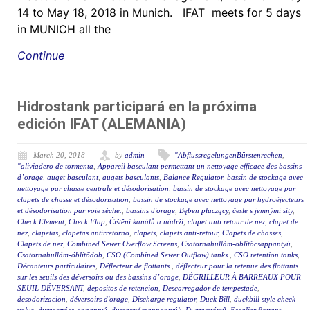
14 to May 18, 2018 in Munich. IFAT meets for 5 days
in MUNICH all the
Continue
Hidrostank participará en la próxima
edición IFAT (ALEMANIA)
March 20, 2018
by
admin
"AbflussregelungenBürstenrechen
,
"aliviadero de tormenta
,
Appareil basculant permettant un nettoyage efficace des bassins
d’orage
,
auget basculant
,
augets basculants
,
Balance Regulator
,
bassin de stockage avec
nettoyage par chasse centrale et désodorisation
,
bassin de stockage avec nettoyage par
clapets de chasse et désodorisation
,
bassin de stockage avec nettoyage par hydroéjecteurs
et désodorisation par voie sèche.
,
bassins d'orage
,
Bęben płuczący
,
česle s jemnými síty
,
Check Element
,
Check Flap
,
Čištění kanálů a nádrží
,
clapet anti retour de nez
,
clapet de
nez
,
clapetas
,
clapetas antirretorno
,
clapets
,
clapets anti-retour
,
Clapets de chasses
,
Clapets de nez
,
Combined Sewer Overflow Screens
,
Csatornahullám-öblítőcsappantyú
,
Csatornahullám-öblítődob
,
CSO (Combined Sewer Outflow) tanks.
,
CSO retention tanks
,
Décanteurs particulaires
,
Déflecteur de flottants.
,
déflecteur pour la retenue des flottants
sur les seuils des déversoirs ou des bassins d’orage
,
DÉGRILLEUR À BARREAUX POUR
SEUIL DÉVERSANT
,
depositos de retencion
,
Descarregador de tempestade
,
desodorizacion
,
déversoirs d'orage
,
Discharge regulator
,
Duck Bill
,
duckbill style check