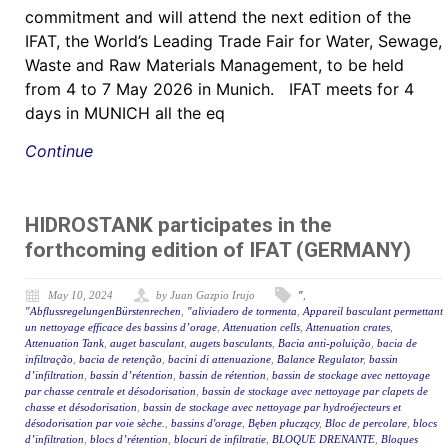
commitment and will attend the next edition of the
IFAT, the World’s Leading Trade Fair for Water, Sewage,
Waste and Raw Materials Management, to be held
from 4 to 7 May 2026 in Munich. IFAT meets for 4
days in MUNICH all the eq
Continue
HIDROSTANK participates in the
forthcoming edition of IFAT (GERMANY)
May 10, 2024
by Juan Gazpio Irujo
"
,
"AbflussregelungenBürstenrechen
,
"aliviadero de tormenta
,
Appareil basculant permettant
un nettoyage efficace des bassins d’orage
,
Attenuation cells
,
Attenuation crates
,
Attenuation Tank
,
auget basculant
,
augets basculants
,
Bacia anti-poluição
,
bacia de
infiltração
,
bacia de retenção
,
bacini di attenuazione
,
Balance Regulator
,
bassin
d’infiltration
,
bassin d’rétention
,
bassin de rétention
,
bassin de stockage avec nettoyage
par chasse centrale et désodorisation
,
bassin de stockage avec nettoyage par clapets de
chasse et désodorisation
,
bassin de stockage avec nettoyage par hydroéjecteurs et
désodorisation par voie sèche.
,
bassins d'orage
,
Bęben płuczący
,
Bloc de percolare
,
blocs
d’infiltration
,
blocs d’rétention
,
blocuri de infiltratie
,
BLOQUE DRENANTE
,
Bloques