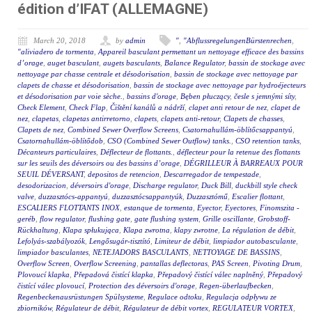
édition d’IFAT (ALLEMAGNE)
March 20, 2018
by
admin
"
,
"AbflussregelungenBürstenrechen
,
"aliviadero de tormenta
,
Appareil basculant permettant un nettoyage efficace des bassins
d’orage
,
auget basculant
,
augets basculants
,
Balance Regulator
,
bassin de stockage avec
nettoyage par chasse centrale et désodorisation
,
bassin de stockage avec nettoyage par
clapets de chasse et désodorisation
,
bassin de stockage avec nettoyage par hydroéjecteurs
et désodorisation par voie sèche.
,
bassins d'orage
,
Bęben płuczący
,
česle s jemnými síty
,
Check Element
,
Check Flap
,
Čištění kanálů a nádrží
,
clapet anti retour de nez
,
clapet de
nez
,
clapetas
,
clapetas antirretorno
,
clapets
,
clapets anti-retour
,
Clapets de chasses
,
Clapets de nez
,
Combined Sewer Overflow Screens
,
Csatornahullám-öblítőcsappantyú
,
Csatornahullám-öblítődob
,
CSO (Combined Sewer Outflow) tanks.
,
CSO retention tanks
,
Décanteurs particulaires
,
Déflecteur de flottants.
,
déflecteur pour la retenue des flottants
sur les seuils des déversoirs ou des bassins d’orage
,
DÉGRILLEUR À BARREAUX POUR
SEUIL DÉVERSANT
,
depositos de retencion
,
Descarregador de tempestade
,
desodorizacion
,
déversoirs d'orage
,
Discharge regulator
,
Duck Bill
,
duckbill style check
valve
,
duzzasztócs-appantyú
,
duzzasztócsappantyúk
,
Duzzasztómű
,
Escalier flottant
,
ESCALIERS FLOTTANTS INOX
,
estanque de tormenta
,
Eyector
,
Eyectores
,
Finomszita -
geréb
,
flow regulator
,
flushing gate
,
gate flushing system
,
Grille oscillante
,
Grobstoff-
Rückhaltung
,
Klapa spłukująca
,
Klapa zwrotna
,
klapy zwrotne
,
La régulation de débit
,
Lefolyás-szabályozók
,
Lengősugár-tisztító
,
Limiteur de débit
,
limpiador autobasculante
,
limpiador basculantes
,
NETEJADORS BASCULANTS
,
NETTOYAGE DE BASSINS
,
Overflow Screen
,
Overflow Screening
,
pantallas deflectoras
,
PAS Screen
,
Pivoting Drum
,
Plovoucí klapka
,
Přepadová čistící klapka
,
Přepadový čistící válec naplněný
,
Přepadový
čistící válec plovoucí
,
Protection des déversoirs d'orage
,
Regen-überlaufbecken
,
Regenbeckenausrüstungen Spülsysteme
,
Regulace odtoku
,
Regulacja odpływu ze
zbiorników
,
Régulateur de débit
,
Régulateur de débit vortex
,
REGULATEUR VORTEX
,