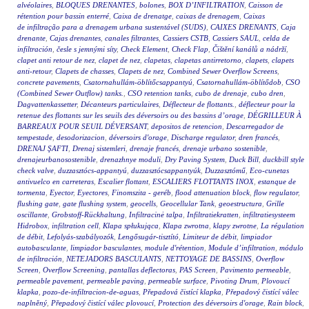
alvéolaires
,
BLOQUES DRENANTES
,
bolones
,
BOX D’INFILTRATION
,
Caisson de
rétention pour bassin enterré
,
Caixa de drenatge
,
caixas de drenagem
,
Caixas
de infiltração para a drenagem urbana sustentável (SUDS)
,
CAIXES DRENANTS
,
Caja
drenante
,
Cajas drenantes
,
canales filtrantes
,
Cassiers CSTB
,
Cassiers SAUL
,
celda de
infiltración
,
česle s jemnými síty
,
Check Element
,
Check Flap
,
Čištění kanálů a nádrží
,
clapet anti retour de nez
,
clapet de nez
,
clapetas
,
clapetas antirretorno
,
clapets
,
clapets
anti-retour
,
Clapets de chasses
,
Clapets de nez
,
Combined Sewer Overflow Screens
,
concrete pavements
,
Csatornahullám-öblítőcsappantyú
,
Csatornahullám-öblítődob
,
CSO
(Combined Sewer Outflow) tanks.
,
CSO retention tanks
,
cubo de drenaje
,
cubo dren
,
Dagvattenkassetter
,
Décanteurs particulaires
,
Déflecteur de flottants.
,
déflecteur pour la
retenue des flottants sur les seuils des déversoirs ou des bassins d’orage
,
DÉGRILLEUR À
BARREAUX POUR SEUIL DÉVERSANT
,
depositos de retencion
,
Descarregador de
tempestade
,
desodorizacion
,
déversoirs d'orage
,
Discharge regulator
,
dren francés
,
DRENAJ ŞAFTI
,
Drenaj sistemleri
,
drenaje francés
,
drenaje urbano sostenible
,
drenajeurbanosostenible
,
drenazhnye moduli
,
Dry Paving System
,
Duck Bill
,
duckbill style
check valve
,
duzzasztócs-appantyú
,
duzzasztócsappantyúk
,
Duzzasztómű
,
Eco-cunetas
antivuelco en carreteras
,
Escalier flottant
,
ESCALIERS FLOTTANTS INOX
,
estanque de
tormenta
,
Eyector
,
Eyectores
,
Finomszita - geréb
,
flood attenuation block
,
flow regulator
,
flushing gate
,
gate flushing system
,
geocells
,
Geocellular Tank
,
geoestructura
,
Grille
oscillante
,
Grobstoff-Rückhaltung
,
Infiltracinė talpa
,
Infiltratiekratten
,
infiltratiesysteem
Hidrobox
,
infiltration cell
,
Klapa spłukująca
,
Klapa zwrotna
,
klapy zwrotne
,
La régulation
de débit
,
Lefolyás-szabályozók
,
Lengősugár-tisztító
,
Limiteur de débit
,
limpiador
autobasculante
,
limpiador basculantes
,
module d'rétention
,
Module d’infiltration
,
módulo
de infiltración
,
NETEJADORS BASCULANTS
,
NETTOYAGE DE BASSINS
,
Overflow
Screen
,
Overflow Screening
,
pantallas deflectoras
,
PAS Screen
,
Pavimento permeable
,
permeable pavement
,
permeable paving
,
permeable surface
,
Pivoting Drum
,
Plovoucí
klapka
,
pozo-de-infiltracion-de-aguas
,
Přepadová čistící klapka
,
Přepadový čistící válec
naplněný
,
Přepadový čistící válec plovoucí
,
Protection des déversoirs d'orage
,
Rain block
,