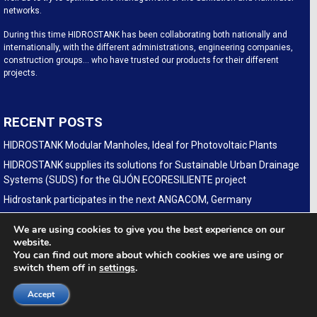
networks.
During this time HIDROSTANK has been collaborating both nationally and
internationally, with the different administrations, engineering companies,
construction groups… who have trusted our products for their different
projects.
RECENT POSTS
HIDROSTANK Modular Manholes, Ideal for Photovoltaic Plants
HIDROSTANK supplies its solutions for Sustainable Urban Drainage
Systems (SUDS) for the GIJÓN ECORESILIENTE project
Hidrostank participates in the next ANGACOM, Germany
CAMINE DE VIZITARE HIDROSTANK PE CONDUCTA DE
We are using cookies to give you the best experience on our
TRANSPORT GAZE NATURALE TRANSGAZ Podisor-Constanta
website.
You can find out more about which cookies we are using or
HIDROSTANK participates in the forthcoming edition of IFAT
switch them off in
settings
.
(GERMANY)
(Español) Hidrostank modularen Kabelschächte für
Accept
Glasfaserausbau auf der fiberdays in Deutschland