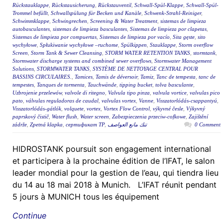
Rückstauklappe
,
Rückstausicherung
,
Rückstauventil
,
Schwall-Spül-Klappe
,
Schwall-Spül-
Trommel befüllt
,
Schwallspülung für Becken und Kanäle
,
Schwenk-Strahl-Reiniger
,
Schwimmklappe
,
Schwingrechen
,
Screening & Water Treatment
,
sistemas de limpieza
autobasculantes
,
sistemas de limpieza basculantes
,
Sistemas de limpieza por clapetas
,
Sistemas de limpieza por compuertas
,
Sistemas de limpieza por vacío
,
Sita gęste
,
sito
wychyłowe
,
Spłukiwanie wychyłowe –ruchome
,
Spülkippen
,
Stauklappe
,
Storm overflow
Screen
,
Storm Tank & Sewer Cleansing
,
STORM WATER RETENTION TANKS
,
stormtank
,
Stormwater discharge systems and combined sewer overflows
,
Stormwater Management
Solutions
,
STORMWATER TANKS
,
SYSTÈME DE NETTOYAGE CENTRAL POUR
BASSINS CIRCULAIRES.
,
Tamices
,
Tamis de déversoir
,
Tamiz
,
Tanc de tempesta
,
tanc de
tempestes
,
Tanques de tormenta
,
Tauchwände
,
tipping bucket
,
tolva basculante
,
Uzbrojenie przelewów
,
valvole di ritegno
,
Valvula tipo pinza
,
valvula vortice
,
valvulas pico
pato
,
válvulas reguladoras de caudal
,
valvulas vortex
,
Vanne
,
Visszatorlódás-csappantyú
,
Visszatorlódás-gátlók
,
volquete
,
vortex
,
Vortex Flow Control
,
výkyvné česle
,
Výkyvný
paprskový čistič
,
Water flush
,
Water screen
,
Zabezpieczenia przeciw-cofkowe
,
Zajištění
zádrže
,
Zpetná klapka
,
сертификат ТР
,
تنك مانع العواصف
0 Comment
HIDROSTANK poursuit son engagement international
et participera à la prochaine édition de l’IFAT, le salon
leader mondial pour la gestion de l’eau, qui tiendra lieu
du 14 au 18 mai 2018 à Munich. L’IFAT réunit pendant
5 jours à MUNICH tous les équipement
Continue