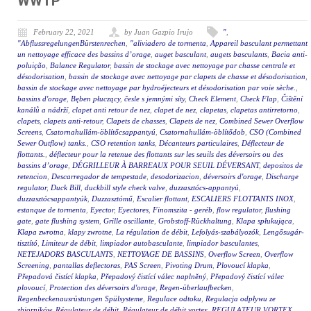
WWTP
February 22, 2021
by Juan Gazpio Irujo
"
,
"AbflussregelungenBürstenrechen
,
"aliviadero de tormenta
,
Appareil basculant permettant
un nettoyage efficace des bassins d’orage
,
auget basculant
,
augets basculants
,
Bacia anti-
poluição
,
Balance Regulator
,
bassin de stockage avec nettoyage par chasse centrale et
désodorisation
,
bassin de stockage avec nettoyage par clapets de chasse et désodorisation
,
bassin de stockage avec nettoyage par hydroéjecteurs et désodorisation par voie sèche.
,
bassins d'orage
,
Bęben płuczący
,
česle s jemnými síty
,
Check Element
,
Check Flap
,
Čištění
kanálů a nádrží
,
clapet anti retour de nez
,
clapet de nez
,
clapetas
,
clapetas antirretorno
,
clapets
,
clapets anti-retour
,
Clapets de chasses
,
Clapets de nez
,
Combined Sewer Overflow
Screens
,
Csatornahullám-öblítőcsappantyú
,
Csatornahullám-öblítődob
,
CSO (Combined
Sewer Outflow) tanks.
,
CSO retention tanks
,
Décanteurs particulaires
,
Déflecteur de
flottants.
,
déflecteur pour la retenue des flottants sur les seuils des déversoirs ou des
bassins d’orage
,
DÉGRILLEUR À BARREAUX POUR SEUIL DÉVERSANT
,
depositos de
retencion
,
Descarregador de tempestade
,
desodorizacion
,
déversoirs d'orage
,
Discharge
regulator
,
Duck Bill
,
duckbill style check valve
,
duzzasztócs-appantyú
,
duzzasztócsappantyúk
,
Duzzasztómű
,
Escalier flottant
,
ESCALIERS FLOTTANTS INOX
,
estanque de tormenta
,
Eyector
,
Eyectores
,
Finomszita - geréb
,
flow regulator
,
flushing
gate
,
gate flushing system
,
Grille oscillante
,
Grobstoff-Rückhaltung
,
Klapa spłukująca
,
Klapa zwrotna
,
klapy zwrotne
,
La régulation de débit
,
Lefolyás-szabályozók
,
Lengősugár-
tisztító
,
Limiteur de débit
,
limpiador autobasculante
,
limpiador basculantes
,
NETEJADORS BASCULANTS
,
NETTOYAGE DE BASSINS
,
Overflow Screen
,
Overflow
Screening
,
pantallas deflectoras
,
PAS Screen
,
Pivoting Drum
,
Plovoucí klapka
,
Přepadová čistící klapka
,
Přepadový čistící válec naplněný
,
Přepadový čistící válec
plovoucí
,
Protection des déversoirs d'orage
,
Regen-überlaufbecken
,
Regenbeckenausrüstungen Spülsysteme
,
Regulace odtoku
,
Regulacja odpływu ze
zbiorników
,
Régulateur de débit
,
Régulateur de débit vortex
,
REGULATEUR VORTEX
,