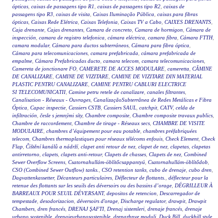
ópticas
,
caixas de passagens tipo R1
,
caixas de passagens tipo R2
,
caixas de
passagens tipo R3
,
caixas de visita
,
Caixas Iluminação Pública
,
caixas para fibras
ópticas
,
Caixas Rede Elétrica
,
Caixas Telefonia
,
Caixas TV a Cabo
,
CAIXES DRENANTS
,
Caja drenante
,
Cajas drenantes
,
Camara de concreto
,
Camara de hormigon
,
Cámara de
inspección
,
camara de registro telefonica
,
cámara eléctrica
,
camara fibra
,
Cámara FTTH
,
camara modular
,
Cámara para ductos subterráneos
,
Cámara para fibra óptica
,
Cámara para telecomunicaciones
,
camara prefabricada
,
cámara prefabricada de
empalme
,
Cámara Prefabricadas ducto
,
camara telecom
,
camara telecomunicaciones
,
Camereta de jonctionare FO
,
CAMERETE DE ACCES MODULARE
,
cameretta
,
CĂMINE
DE CANALIZARE
,
CAMINE DE VIZITARE
,
CAMINE DE VIZITARE DIN MATERIAL
PLASTIC PENTRU CANALIZARE
,
CAMINE PENTRU CABLURI ELECTRICE
SI TELECOMUNICATII
,
Camine petru retele de canalizare
,
canales filtrantes
,
Canalisation - Réseaux - Ouvrages
,
CanalizaçãoSubterrânea de Redes Metálicas e Fibra
Óptica
,
Capac inspectie
,
Cassiers CSTB
,
Cassiers SAUL
,
catchpit
,
CATV
,
celda de
infiltración
,
česle s jemnými síty
,
Chambre composite
,
Chambre composite travaux publics
,
Chambre de raccordement
,
Chambre de tirage - Réseaux secs
,
CHAMBRE DE VISITE
MODULAIRE
,
chambres d’équipement pour eau potable
,
chambres préfabriquées
telecom
,
Chambres thermoplastiques pour réseaux télécoms enfouis
,
Check Element
,
Check
Flap
,
Čištění kanálů a nádrží
,
clapet anti retour de nez
,
clapet de nez
,
clapetas
,
clapetas
antirretorno
,
clapets
,
clapets anti-retour
,
Clapets de chasses
,
Clapets de nez
,
Combined
Sewer Overflow Screens
,
Csatornahullám-öblítőcsappantyú
,
Csatornahullám-öblítődob
,
CSO (Combined Sewer Outflow) tanks.
,
CSO retention tanks
,
cubo de drenaje
,
cubo dren
,
Dagvattenkassetter
,
Décanteurs particulaires
,
Déflecteur de flottants.
,
déflecteur pour la
retenue des flottants sur les seuils des déversoirs ou des bassins d’orage
,
DÉGRILLEUR À
BARREAUX POUR SEUIL DÉVERSANT
,
depositos de retencion
,
Descarregador de
tempestade
,
desodorizacion
,
déversoirs d'orage
,
Discharge regulator
,
drawpit
,
Drawpit
Chambers
,
dren francés
,
DRENAJ ŞAFTI
,
Drenaj sistemleri
,
drenaje francés
,
drenaje
urbano sostenible
,
drenajeurbanosostenible
,
drenazhnye moduli
,
Duck Bill
,
duckbill style