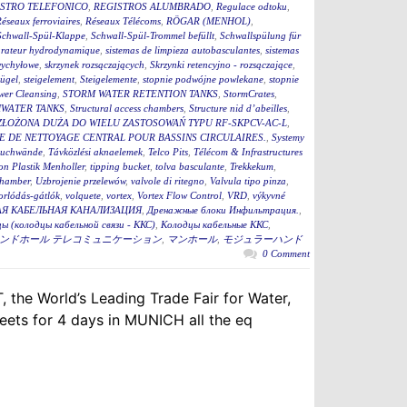
STRO TELEFONICO
,
REGISTROS ALUMBRADO
,
Regulace odtoku
,
éseaux ferroviaires
,
Réseaux Télécoms
,
RÖGAR (MENHOL)
,
Schwall-Spül-Klappe
,
Schwall-Spül-Trommel befüllt
,
Schwallspülung für
rateur hydrodynamique
,
sistemas de limpieza autobasculantes
,
sistemas
wychyłowe
,
skrzynek rozsączających
,
Skrzynki retencyjno - rozsączające
,
bügel
,
steigelement
,
Steigelemente
,
stopnie podwójne powlekane
,
stopnie
wer Cleansing
,
STORM WATER RETENTION TANKS
,
StormCrates
,
WATER TANKS
,
Structural access chambers
,
Structure nid d’abeilles
,
ZŁOŻONA DUŻA DO WIELU ZASTOSOWAŃ TYPU RF-SKPCV-AC-L
,
E DE NETTOYAGE CENTRAL POUR BASSINS CIRCULAIRES.
,
Systemy
auchwände
,
Távközlési aknaelemek
,
Telco Pits
,
Télécom & Infrastructures
n Plastik Menholler
,
tipping bucket
,
tolva basculante
,
Trekkekum
,
hamber
,
Uzbrojenie przelewów
,
valvole di ritegno
,
Valvula tipo pinza
,
torlódás-gátlók
,
volquete
,
vortex
,
Vortex Flow Control
,
VRD
,
výkyvné
Я КАБЕЛЬНАЯ КАНАЛИЗАЦИЯ
,
Дренажные блоки Инфильтрация.
,
ы (колодцы кабельной связи - ККС)
,
Колодцы кабельные ККС
,
ンドホール テレコミュニケーション
,
マンホール
,
モジュラーハンド
0 Comment
 the World’s Leading Trade Fair for Water,
ets for 4 days in MUNICH all the eq