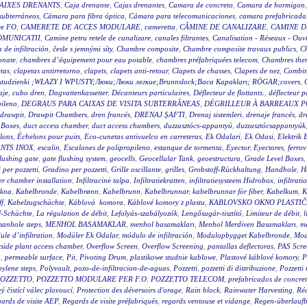
AIXES DRENANTS
,
Caja drenante
,
Cajas drenantes
,
Camara de concreto
,
Camara de hormigon
subterráneos
,
Cámara para fibra óptica
,
Cámara para telecomunicaciones
,
camara prefabricada
re FO
,
CAMERETE DE ACCES MODULARE
,
cameretta
,
CĂMINE DE CANALIZARE
,
CAMINE D
OMUNICATII
,
Camine petru retele de canalizare
,
canales filtrantes
,
Canalisation - Réseaux - Ouv
a de infiltración
,
česle s jemnými síty
,
Chambre composite
,
Chambre composite travaux publics
,
C
onate
,
chambres d’équipement pour eau potable
,
chambres préfabriquées telecom
,
Chambres ther
tas
,
clapetas antirretorno
,
clapets
,
clapets anti-retour
,
Clapets de chasses
,
Clapets de nez
,
Combin
wy studzienki ;WŁAZY I WPUSTY;Люки;Люки легкие;Brunnslock;Baca Kapakları; RÖGAR;covers
,
aje
,
cubo dren
,
Dagvattenkassetter
,
Décanteurs particulaires
,
Déflecteur de flottants.
,
déflecteur p
pileno
,
DEGRAUS PARA CAIXAS DE VISITA SUBTERRÂNEAS
,
DÉGRILLEUR À BARREAUX P
drawpit
,
Drawpit Chambers
,
dren francés
,
DRENAJ ŞAFTI
,
Drenaj sistemleri
,
drenaje francés
,
dr
 Boxes
,
duct access chamber
,
duct access chambers
,
duzzasztócs-appantyú
,
duzzasztócsappantyúk
lons
,
Échelons pour puits
,
Eco-cunetas antivuelco en carreteras
,
Ek Odalari
,
Ek Odasi
,
Elektrik 
NTS INOX
,
escalin
,
Escalones de polipropileno
,
estanque de tormenta
,
Eyector
,
Eyectores
,
ferrov
flushing gate
,
gate flushing system
,
geocells
,
Geocellular Tank
,
geoestructura
,
Grade Level Boxes
 per pozzetti
,
Gradino per pozzetti
,
Grille oscillante
,
grilles
,
Grobstoff-Rückhaltung
,
Handhole
,
H
r chamber installation
,
Infiltracinė talpa
,
Infiltratiekratten
,
infiltratiesysteem Hidrobox
,
infiltrati
akna
,
Kabelbronde
,
Kabelbrønn
,
Kabelbrunn
,
Kabelbrunnar
,
kabelbrunnar för fiber
,
Kabelkum
,
K
ff
,
Kabelzugschächte
,
Káblová komora
,
Káblové komory z plastu
,
KABLOVSKO OKNO PLASTI
f-Schächte
,
La régulation de débit
,
Lefolyás-szabályozók
,
Lengősugár-tisztító
,
Limiteur de débit
,
l
anhole steps
,
MENHOL BASAMAKLAR
,
menhol basamakları
,
Menhol Merdiven Basamakları
,
me
le d’infiltration
,
Modüler Ek Odalar
,
módulo de infiltración
,
Modulopbygget Kabelbronde
,
Mod
side plant access chamber
,
Overflow Screen
,
Overflow Screening
,
pantallas deflectoras
,
PAS Scre
g
,
permeable surface
,
Pit
,
Pivoting Drum
,
plastikowe studnie kablowe
,
Plastové káblové komory
,
P
ylene steps
,
Polyvault
,
pozo-de-infiltracion-de-aguas
,
Pozzetti
,
pozzetti di distribuzione
,
Pozzetti
OZZETTO
,
POZZETTO MODULARE PER F.O
,
POZZETTO TELECOM
,
prefabricados de concre
 čistící válec plovoucí
,
Protection des déversoirs d'orage
,
Rain block
,
Rainwater Harvesting
,
Réc
ards de visite AEP
,
Regards de visite préfabriqués
,
regards ventouse et vidange
,
Regen-überlauf