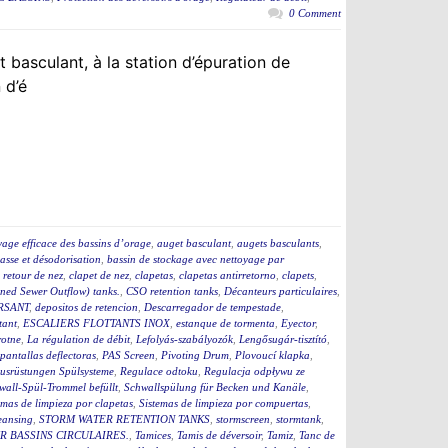
0 Comment
 basculant, à la station d’épuration de
 d’é
yage efficace des bassins d’orage
,
auget basculant
,
augets basculants
,
asse et désodorisation
,
bassin de stockage avec nettoyage par
i retour de nez
,
clapet de nez
,
clapetas
,
clapetas antirretorno
,
clapets
,
ed Sewer Outflow) tanks.
,
CSO retention tanks
,
Décanteurs particulaires
,
RSANT
,
depositos de retencion
,
Descarregador de tempestade
,
tant
,
ESCALIERS FLOTTANTS INOX
,
estanque de tormenta
,
Eyector
,
rotne
,
La régulation de débit
,
Lefolyás-szabályozók
,
Lengősugár-tisztító
,
pantallas deflectoras
,
PAS Screen
,
Pivoting Drum
,
Plovoucí klapka
,
usrüstungen Spülsysteme
,
Regulace odtoku
,
Regulacja odpływu ze
wall-Spül-Trommel befüllt
,
Schwallspülung für Becken und Kanäle
,
emas de limpieza por clapetas
,
Sistemas de limpieza por compuertas
,
eansing
,
STORM WATER RETENTION TANKS
,
stormscreen
,
stormtank
,
 BASSINS CIRCULAIRES.
,
Tamices
,
Tamis de déversoir
,
Tamiz
,
Tanc de