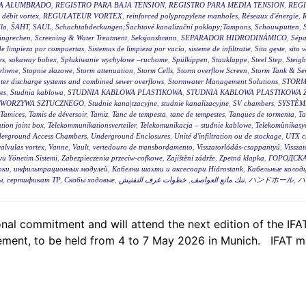
RA ALUMBRADO
,
REGISTRO PARA BAJA TENSION
,
REGISTRO PARA MEDIA TENSION
,
REGI
 débit vortex
,
REGULATEUR VORTEX
,
reinforced polypropylene manholes
,
Réseaux d'énergie
,
R
la
,
ŠAHT
,
SAUL
,
Schachtabdeckungen;Šachtové kanalizační poklopy;Tampons
,
Schouwputten
,
ingrechen
,
Screening & Water Treatment
,
Seksjonsbrønn
,
SEPARADOR HIDRODINÁMICO
,
Sépa
de limpieza por compuertas
,
Sistemas de limpieza por vacío
,
sisteme de infiltratie
,
Sita gęste
,
sito 
es
,
sokaway bobex
,
Spłukiwanie wychyłowe –ruchome
,
Spülkippen
,
Stauklappe
,
Steel Step
,
Steig
eliwne
,
Stopnie złazowe
,
Storm attenuation
,
Storm Cells
,
Storm overflow Screen
,
Storm Tank & Se
ter discharge systems and combined sewer overflows
,
Stormwater Management Solutions
,
STORM
es
,
Studnia kablowa
,
STUDNIA KABLOWA PLASTIKOWA
,
STUDNIA KABLOWA PLASTIKOWA 
TWORZYWA SZTUCZNEGO
,
Studnie kana|tzacyjne
,
studnie kanalizacyjne
,
SV chambers
,
SYSTÈM
Tamices
,
Tamis de déversoir
,
Tamiz
,
Tanc de tempesta
,
tanc de tempestes
,
Tanques de tormenta
,
T
tion joint box
,
Telekommunikationsverteiler
,
Telekomunikacja – studnie kablowe
,
Telekomünikasyo
erground Access Chambers
,
Underground Enclosures
,
Unité d'infiltration ou de stockage
,
UTX c
valvulas vortex
,
Vanne
,
Vault
,
vertedouro de transbordamento
,
Visszatorlódás-csappantyú
,
Vissza
u Yönetim Sistemi
,
Zabezpieczenia przeciw-cofkowe
,
Zajištění zádrže
,
Zpetná klapka
,
ГОРОДСКА
оки
,
инфильтрационных модулей
,
Кабелни шахти и аксесоари Hidrostank
,
Кабельные колодц
ы
,
сертификат ТР
,
Скобы ходовые
,
خطوات غرف التفتيش
,
تنك مانع العواصف
,
ハンドホール
,
ハ
al commitment and will attend the next edition of the IFAT,
ent, to be held from 4 to 7 May 2026 in Munich. IFAT me