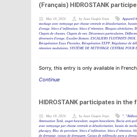
(Français) HIDROSTANK participe
May 10, 2024
by Juan Gazpio Irujo
Appareil b
stockage avec nettoyage par chasse centrale et désodorisation
,
bassin
d'orage
,
blocs d’infiltration
,
blocs d’rétention
,
Bloques alvéolaires
,
B
Clapets de chasses
,
Clapets de nez
,
Décanteurs particulaires
,
Déflecteu
déversoirs d'orage
,
Escalier flottant
,
ESCALIERS FLOTTANTS INOX
Récupération Eaux Pluviales
,
Récupération EEPP
,
Régulateur de déb
rétention modulaires
,
SYSTÈME DE NETTOYAGE CENTRAL POUR B
Sorry, this entry is only available in French
Continue
HIDROSTANK participates in the 
May 10, 2024
by Juan Gazpio Irujo
"
,
"Abflus
Attenuation Tank
,
auget basculant
,
augets basculants
,
Bacia anti-po
avec nettoyage par chasse centrale et désodorisation
,
bassin de stock
płuczący
,
Bloc de percolare
,
blocs d’infiltration
,
blocs d’rétention
,
bl
de drenatge
,
caixas de drenagem
,
Caixas de infiltração para a dren