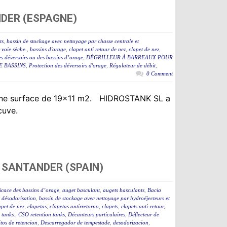
NDER (ESPAGNE)
ts
,
bassin de stockage avec nettoyage par chasse centrale et
 voie sèche.
,
bassins d'orage
,
clapet anti retour de nez
,
clapet de nez
,
des déversoirs ou des bassins d’orage
,
DÉGRILLEUR À BARREAUX POUR
E BASSINS
,
Protection des déversoirs d'orage
,
Régulateur de débit
,
0 Comment
t une surface de 19×11 m2. HIDROSTANK SL a
 cuve.
 SANTANDER (SPAIN)
icace des bassins d’orage
,
auget basculant
,
augets basculants
,
Bacia
t désodorisation
,
bassin de stockage avec nettoyage par hydroéjecteurs et
apet de nez
,
clapetas
,
clapetas antirretorno
,
clapets
,
clapets anti-retour
,
tanks.
,
CSO retention tanks
,
Décanteurs particulaires
,
Déflecteur de
tos de retencion
,
Descarregador de tempestade
,
desodorizacion
,