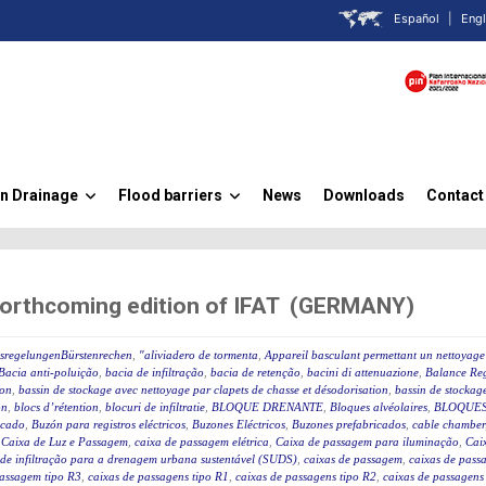
Español
|
Engl
n Drainage
Flood barriers
News
Downloads
Contact
»
»
forthcoming edition of IFAT (GERMANY)
ssregelungenBürstenrechen
,
"aliviadero de tormenta
,
Appareil basculant permettant un nettoyage 
Bacia anti-poluição
,
bacia de infiltração
,
bacia de retenção
,
bacini di attenuazione
,
Balance Reg
ion
,
bassin de stockage avec nettoyage par clapets de chasse et désodorisation
,
bassin de stockage
on
,
blocs d’rétention
,
blocuri de infiltratie
,
BLOQUE DRENANTE
,
Bloques alvéolaires
,
BLOQUES
icado
,
Buzón para registros eléctricos
,
Buzones Eléctricos
,
Buzones prefabricados
,
cable chamber
,
Caixa de Luz e Passagem
,
caixa de passagem elétrica
,
Caixa de passagem para iluminação
,
Caix
 de infiltração para a drenagem urbana sustentável (SUDS)
,
caixas de passagem
,
caixas de passa
passagem tipo R3
,
caixas de passagens tipo R1
,
caixas de passagens tipo R2
,
caixas de passagens