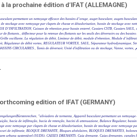
 à la prochaine édition d’IFAT (ALLEMAGNE)
asculant permettant un nettoyage efficace des bassins d’orage
,
auget basculant
,
augets basculan
 de stockage avec nettoyage par clapets de chasse et désodorisation
,
bassin de stockage avec net
OX D’INFILTRATION
,
Caisson de rétention pour bassin enterré
,
Cassiers CSTB
,
Cassiers SAUL
,
r de flottants.
,
déflecteur pour la retenue des flottants sur les seuils des déversoirs ou des bassin
,
Grille oscillante
,
La régulation de débit
,
Limiteur de débit
,
module d'rétention
,
Module d’infiltra
it
,
Régulateur de débit vortex
,
REGULATEUR VORTEX
,
SAUL
,
Séparateur hydrodynamique
,
St
ASSINS CIRCULAIRES.
,
Tamis de déversoir
,
Unité d'infiltration ou de stockage
,
Vanne
,
vortex
,
م
.
forthcoming edition of IFAT (GERMANY)
sregelungenBürstenrechen
,
"aliviadero de tormenta
,
Appareil basculant permettant un nettoyage 
luição
,
bacia de infiltração
,
bacia de retenção
,
bacini di attenuazione
,
Balance Regulator
,
bassin
age avec nettoyage par clapets de chasse et désodorisation
,
bassin de stockage avec nettoyage par
ocuri de infiltratie
,
BLOQUE DRENANTE
,
Bloques alvéolaires
,
BLOQUES DRENANTES
,
bolones
agem urbana sustentável (SUDS)
,
CAIXES DRENANTS
,
Caja drenante
,
Cajas drenantes
,
canales f