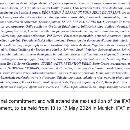
pet anti retour de nez
,
clapet de nez
,
clapetas
,
clapetas antirretorno
,
clapets
,
clapets anti-retour
,
lám-öblítődob
,
CSO (Combined Sewer Outflow) tanks.
,
CSO retention tanks
,
cubo de drenaje
,
cub
éversoirs ou des bassins d’orage
,
DÉGRILLEUR À BARREAUX POUR SEUIL DÉVERSANT
,
deposi
I
,
Drenaj sistemleri
,
drenaje francés
,
drenaje urbano sostenible
,
drenajeurbanosostenible
,
drenaz
as antivuelco en carreteras
,
Escalier flottant
,
ESCALIERS FLOTTANTS INOX
,
estanque de torm
ank
,
geoestructura
,
Grille oscillante
,
Grobstoff-Rückhaltung
,
Infiltracinė talpa
,
Infiltratiekratten
,
,
Lengősugár-tisztító
,
Limiteur de débit
,
limpiador autobasculante
,
limpiador basculantes
,
module 
w Screening
,
pantallas deflectoras
,
PAS Screen
,
Pavimento permeable
,
permeable pavement
,
per
 válec naplněný
,
Přepadový čistící válec plovoucí
,
Protection des déversoirs d'orage
,
Rain block
,
lace odtoku
,
Regulacja odpływu ze zbiorników
,
Régulateur de débit
,
Régulateur de débit vortex
,
efüllt
,
Schwallspülung für Becken und Kanäle
,
Schwenk-Strahl-Reiniger
,
Schwimmklappe
,
Schwi
za autobasculantes
,
sistemas de limpieza basculantes
,
Sistemas de limpieza por clapetas
,
Sistemas 
i retencyjno - rozsączające
,
Skrzynki rozsączające
,
Soakaway attenuation units
,
Soakaway Modul
torm Tank & Sewer Cleansing
,
STORM WATER RETENTION TANKS
,
StormCrates
,
stormscreen
,
s
tions
,
STORMWATER TANKS
,
Structure nid d’abeilles
,
Structures de infiltration modulaires
,
Stru
r
,
szikkasztó rendszerek
,
szikkasztórendszer
,
Tamices
,
Tamis de déversoir
,
Tamiz
,
Tanc de tempesta
,
,
Uzbrojenie przelewów
,
valvole di ritegno
,
Valvula tipo pinza
,
valvula vortice
,
valvulas pico pato
volquete
,
vortex
,
Vortex Flow Control
,
výkyvné česle
,
Výkyvný paprskový čistič
,
Water flush
,
Water 
,
дренажные модули
,
Дренажные системы
,
Инфильтрационные блоки
,
инфильтрационных м
al commitment and will attend the next edition of the IFAT,
ent, to be held from 13 to 17 May 2024 in Munich. IFAT m