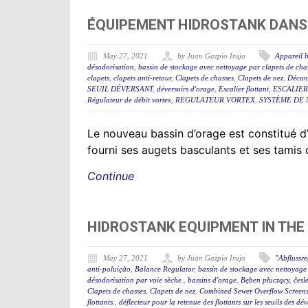
ÉQUIPEMENT HIDROSTANK DANS 
May 27, 2021
by Juan Gazpio Irujo
Appareil b
désodorisation
,
bassin de stockage avec nettoyage par clapets de cha
clapets
,
clapets anti-retour
,
Clapets de chasses
,
Clapets de nez
,
Décant
SEUIL DÉVERSANT
,
déversoirs d'orage
,
Escalier flottant
,
ESCALIER
Régulateur de débit vortex
,
REGULATEUR VORTEX
,
SYSTÈME DE 
Le nouveau bassin d’orage est constitué
fourni ses augets basculants et ses tamis
Continue
HIDROSTANK EQUIPMENT IN THE
May 27, 2021
by Juan Gazpio Irujo
"Abflussr
anti-poluição
,
Balance Regulator
,
bassin de stockage avec nettoyage 
désodorisation par voie sèche.
,
bassins d'orage
,
Bęben płuczący
,
česl
Clapets de chasses
,
Clapets de nez
,
Combined Sewer Overflow Screen
flottants.
,
déflecteur pour la retenue des flottants sur les seuils des d