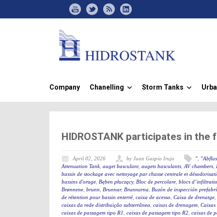
Company
Chanelling
Storm Tanks
Urba
»
»
HIDROSTANK participates in the 
April 02, 2026
by Juan Gazpio Irujo
"
,
"Abflu
Attenuation Tank
,
auget basculant
,
augets basculants
,
AV chambers
,
bassin de stockage avec nettoyage par chasse centrale et désodorisat
bassins d'orage
,
Bęben płuczący
,
Bloc de percolare
,
blocs d’infiltrati
Brønnene
,
brunn
,
Brunnar
,
Brunnarna
,
Buzón de inspección prefabr
de rétention pour bassin enterré
,
caixa de acesso
,
Caixa de drenatge
caixas da rede distribuição subterrânea
,
caixas de drenagem
,
Caixas
caixas de passagem tipo R1
,
caixas de passagem tipo R2
,
caixas de 