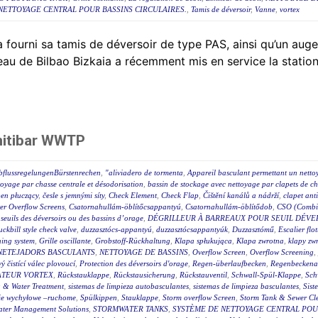
NETTOYAGE CENTRAL POUR BASSINS CIRCULAIRES.
,
Tamis de déversoir
,
Vanne
,
vortex
 fourni sa tamis de déversoir de type PAS, ainsi qu’un auget
eau de Bilbao Bizkaia a récemment mis en service la station
nitibar WWTP
bflussregelungenBürstenrechen
,
"aliviadero de tormenta
,
Appareil basculant permettant un netto
toyage par chasse centrale et désodorisation
,
bassin de stockage avec nettoyage par clapets de ch
en płuczący
,
česle s jemnými síty
,
Check Element
,
Check Flap
,
Čištění kanálů a nádrží
,
clapet ant
r Overflow Screens
,
Csatornahullám-öblítőcsappantyú
,
Csatornahullám-öblítődob
,
CSO (Combin
s seuils des déversoirs ou des bassins d’orage
,
DÉGRILLEUR À BARREAUX POUR SEUIL DÉVE
uckbill style check valve
,
duzzasztócs-appantyú
,
duzzasztócsappantyúk
,
Duzzasztómű
,
Escalier flot
hing system
,
Grille oscillante
,
Grobstoff-Rückhaltung
,
Klapa spłukująca
,
Klapa zwrotna
,
klapy zw
NETEJADORS BASCULANTS
,
NETTOYAGE DE BASSINS
,
Overflow Screen
,
Overflow Screening
,
 čistící válec plovoucí
,
Protection des déversoirs d'orage
,
Regen-überlaufbecken
,
Regenbeckena
TEUR VORTEX
,
Rückstauklappe
,
Rückstausicherung
,
Rückstauventil
,
Schwall-Spül-Klappe
,
Sch
 & Water Treatment
,
sistemas de limpieza autobasculantes
,
sistemas de limpieza basculantes
,
Sist
ie wychyłowe –ruchome
,
Spülkippen
,
Stauklappe
,
Storm overflow Screen
,
Storm Tank & Sewer Cl
ater Management Solutions
,
STORMWATER TANKS
,
SYSTÈME DE NETTOYAGE CENTRAL POUR