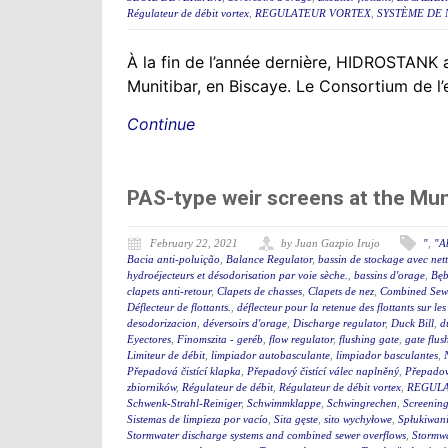
Régulateur de débit vortex
,
REGULATEUR VORTEX
,
SYSTÈME DE 
À la fin de l’année dernière, HIDROSTANK a
Munitibar, en Biscaye. Le Consortium de l’
Continue
PAS-type weir screens at the Mu
February 22, 2021
by Juan Gazpio Irujo
"
,
"A
Bacia anti-poluição
,
Balance Regulator
,
bassin de stockage avec net
hydroéjecteurs et désodorisation par voie sèche.
,
bassins d'orage
,
Bęb
clapets anti-retour
,
Clapets de chasses
,
Clapets de nez
,
Combined Sewe
Déflecteur de flottants.
,
déflecteur pour la retenue des flottants sur le
desodorizacion
,
déversoirs d'orage
,
Discharge regulator
,
Duck Bill
,
d
Eyectores
,
Finomszita - geréb
,
flow regulator
,
flushing gate
,
gate flus
Limiteur de débit
,
limpiador autobasculante
,
limpiador basculantes
,
Přepadová čistící klapka
,
Přepadový čistící válec naplněný
,
Přepadový
zbiorników
,
Régulateur de débit
,
Régulateur de débit vortex
,
REGULA
Schwenk-Strahl-Reiniger
,
Schwimmklappe
,
Schwingrechen
,
Screening
Sistemas de limpieza por vacío
,
Sita gęste
,
sito wychyłowe
,
Spłukiwan
Stormwater discharge systems and combined sewer overflows
,
Stormw