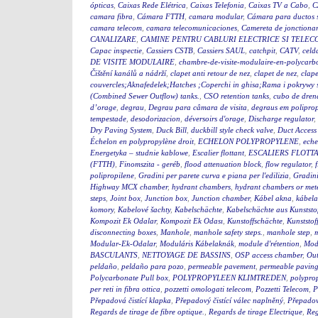
ópticas
,
Caixas Rede Elétrica
,
Caixas Telefonia
,
Caixas TV a Cabo
,
C
camara fibra
,
Cámara FTTH
,
camara modular
,
Cámara para ductos 
camara telecom
,
camara telecomunicaciones
,
Camereta de jonctiona
CANALIZARE
,
CAMINE PENTRU CABLURI ELECTRICE SI TELEC
Capac inspectie
,
Cassiers CSTB
,
Cassiers SAUL
,
catchpit
,
CATV
,
celd
DE VISITE MODULAIRE
,
chambre-de-visite-modulaire-en-polycarb
Čištění kanálů a nádrží
,
clapet anti retour de nez
,
clapet de nez
,
clape
couvercles;Aknafedelek;Hatches ;Coperchi in ghisa;Rama i pokry
(Combined Sewer Outflow) tanks.
,
CSO retention tanks
,
cubo de dren
d’orage
,
degrau
,
Degrau para câmara de visita
,
degraus em polipro
tempestade
,
desodorizacion
,
déversoirs d'orage
,
Discharge regulator
,
Dry Paving System
,
Duck Bill
,
duckbill style check valve
,
Duct Access
Échelon en polypropylène droit
,
ECHELON POLYPROPYLENE
,
eche
Energetyka – studnie kablowe
,
Escalier flottant
,
ESCALIERS FLOTTA
(FTTH)
,
Finomszita - geréb
,
flood attenuation block
,
flow regulator
,
polipropilene
,
Gradini per parete curva e piana per l'edilizia
,
Gradini
Highway MCX chamber
,
hydrant chambers
,
hydrant chambers or mete
steps
,
Joint box
,
Junction box
,
Junction chamber
,
Kábel akna
,
kábel
komory
,
Kabelové šachty
,
Kabelschächte
,
Kabelschächte aus Kunststo
Kompozit Ek Odalar
,
Kompozit Ek Odası
,
Kunstoffschächte
,
Kunststof
disconnecting boxes
,
Manhole
,
manhole safety steps.
,
manhole step
,
m
Modular-Ek-Odalar
,
Moduláris Kábelaknák
,
module d'rétention
,
Modu
BASCULANTS
,
NETTOYAGE DE BASSINS
,
OSP access chamber
,
Out
peldaño
,
peldaño para pozo
,
permeable pavement
,
permeable pavin
Polycarbonate Pull box
,
POLYPROPYLEEN KLIMTREDEN
,
polyprop
per reti in fibra ottica
,
pozzetti omologati telecom
,
Pozzetti Telecom
,
P
Přepadová čistící klapka
,
Přepadový čistící válec naplněný
,
Přepadový
Regards de tirage de fibre optique.
,
Regards de tirage Electrique
,
Reg