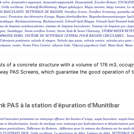
ck valve
,
duzzasztócs-appantyú
,
duzzasztócsappantyúk
,
Duzzasztómű
,
Escalier flottant
,
ESCALIER
,
Grille oscillante
,
Grobstoff-Rückhaltung
,
Klapa spłukująca
,
Klapa zwrotna
,
klapy zwrotne
,
La r
RS BASCULANTS
,
NETTOYAGE DE BASSINS
,
Overflow Screen
,
Overflow Screening
,
pantallas de
voucí
,
Protection des déversoirs d'orage
,
Regen-überlaufbecken
,
Regenbeckenausrüstungen Spüls
tauklappe
,
Rückstausicherung
,
Rückstauventil
,
Schwall-Spül-Klappe
,
Schwall-Spül-Trommel befül
mas de limpieza autobasculantes
,
sistemas de limpieza basculantes
,
Sistemas de limpieza por clape
ppen
,
Stauklappe
,
Storm overflow Screen
,
Storm Tank & Sewer Cleansing
,
STORM WATER RETEN
MWATER TANKS
,
SYSTÈME DE NETTOYAGE CENTRAL POUR BASSINS CIRCULAIRES.
,
Tami
Uzbrojenie przelewów
,
valvole di ritegno
,
Valvula tipo pinza
,
valvula vortice
,
valvulas pico pato
,
volquete
,
vortex
,
Vortex Flow Control
,
výkyvné česle
,
Výkyvný paprskový čistič
,
Water flush
,
Water 
ts of a concrete structure with a volume of 176 m3, occ
lway PAS Screens, which guarantee the good operation of th
k PAS à la station d’épuration d’Munitibar
eil basculant permettant un nettoyage efficace des bassins d’orage
,
auget basculant
,
augets bas
sse et désodorisation
,
bassin de stockage avec nettoyage par hydroéjecteurs et désodorisation par
eurs particulaires
,
Déflecteur de flottants.
,
déflecteur pour la retenue des flottants sur les seuils 
S FLOTTANTS INOX
,
Grille oscillante
,
La régulation de débit
,
Limiteur de débit
,
NETTOYAGE D