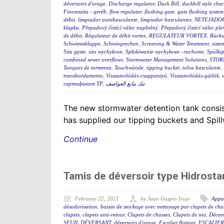
déversoirs d'orage
,
Discharge regulator
,
Duck Bill
,
duckbill style che
Finomszita - geréb
,
flow regulator
,
flushing gate
,
gate flushing system
débit
,
limpiador autobasculante
,
limpiador basculantes
,
NETEJADO
klapka
,
Přepadový čistící válec naplněný
,
Přepadový čistící válec plo
de débit
,
Régulateur de débit vortex
,
REGULATEUR VORTEX
,
Rücks
Schwimmklappe
,
Schwingrechen
,
Screening & Water Treatment
,
siste
Sita gęste
,
sito wychyłowe
,
Spłukiwanie wychyłowe –ruchome
,
Spülki
combined sewer overflows
,
Stormwater Management Solutions
,
STOR
Tanques de tormenta
,
Tauchwände
,
tipping bucket
,
tolva basculante
,
transbordamento
,
Visszatorlódás-csappantyú
,
Visszatorlódás-gátlók
,
сертификат ТР
,
تنك مانع العواصف
The new stormwater detention tank consis
has supplied our tipping buckets and Spil
Continue
Tamis de déversoir type Hidrostan
February 22, 2021
by Juan Gazpio Irujo
Appar
désodorisation
,
bassin de stockage avec nettoyage par clapets de cha
clapets
,
clapets anti-retour
,
Clapets de chasses
,
Clapets de nez
,
Décant
SEUIL DÉVERSANT
,
déversoirs d'orage
,
Escalier flottant
,
ESCALIER