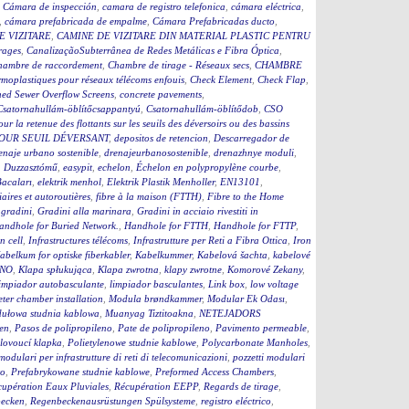
,
Cámara de inspección
,
camara de registro telefonica
,
cámara eléctrica
,
,
cámara prefabricada de empalme
,
Cámara Prefabricadas ducto
,
E VIZITARE
,
CAMINE DE VIZITARE DIN MATERIAL PLASTIC PENTRU
rages
,
CanalizaçãoSubterrânea de Redes Metálicas e Fibra Óptica
,
hambre de raccordement
,
Chambre de tirage - Réseaux secs
,
CHAMBRE
moplastiques pour réseaux télécoms enfouis
,
Check Element
,
Check Flap
,
ed Sewer Overflow Screens
,
concrete pavements
,
Csatornahullám-öblítőcsappantyú
,
Csatornahullám-öblítődob
,
CSO
our la retenue des flottants sur les seuils des déversoirs ou des bassins
OUR SEUIL DÉVERSANT
,
depositos de retencion
,
Descarregador de
enaje urbano sostenible
,
drenajeurbanosostenible
,
drenazhnye moduli
,
,
Duzzasztómű
,
easypit
,
echelon
,
Échelon en polypropylène courbe
,
Bacaları
,
elektrik menhol
,
Elektrik Plastik Menholler
,
EN13101
,
iaires et autoroutières
,
fibre à la maison (FTTH)
,
Fibre to the Home
,
gradini
,
Gradini alla marinara
,
Gradini in acciaio rivestiti in
andhole for Buried Network.
,
Handhole for FTTH
,
Handhole for FTTP
,
on cell
,
Infrastructures télécoms
,
Infrastrutture per Reti a Fibra Ottica
,
Iron
abelkum for optiske fiberkabler
,
Kabelkummer
,
Kabelová šachta
,
kabelové
ČNO
,
Klapa spłukująca
,
Klapa zwrotna
,
klapy zwrotne
,
Komorové Zekany
,
impiador autobasculante
,
limpiador basculantes
,
Link box
,
low voltage
ter chamber installation
,
Modula brøndkammer
,
Modular Ek Odası
,
ułowa studnia kablowa
,
Muanyag Tiztitoakna
,
NETEJADORS
en
,
Pasos de polipropileno
,
Pate de polipropileno
,
Pavimento permeable
,
lovoucí klapka
,
Polietylenowe studnie kablowe
,
Polycarbonate Manholes
,
 modulari per infrastrutture di reti di telecomunicazioni
,
pozzetti modulari
to
,
Prefabrykowane studnie kablowe
,
Preformed Access Chambers
,
upération Eaux Pluviales
,
Récupération EEPP
,
Regards de tirage
,
becken
,
Regenbeckenausrüstungen Spülsysteme
,
registro eléctrico
,