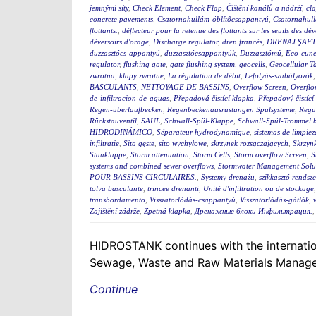
jemnými síty
,
Check Element
,
Check Flap
,
Čištění kanálů a nádrží
,
cla
concrete pavements
,
Csatornahullám-öblítőcsappantyú
,
Csatornahul
flottants.
,
déflecteur pour la retenue des flottants sur les seuils des d
déversoirs d'orage
,
Discharge regulator
,
dren francés
,
DRENAJ ŞAFT
duzzasztócs-appantyú
,
duzzasztócsappantyúk
,
Duzzasztómű
,
Eco-cunet
regulator
,
flushing gate
,
gate flushing system
,
geocells
,
Geocellular T
zwrotna
,
klapy zwrotne
,
La régulation de débit
,
Lefolyás-szabályozók
BASCULANTS
,
NETTOYAGE DE BASSINS
,
Overflow Screen
,
Overflo
de-infiltracion-de-aguas
,
Přepadová čistící klapka
,
Přepadový čistící
Regen-überlaufbecken
,
Regenbeckenausrüstungen Spülsysteme
,
Regu
Rückstauventil
,
SAUL
,
Schwall-Spül-Klappe
,
Schwall-Spül-Trommel b
HIDRODINÁMICO
,
Séparateur hydrodynamique
,
sistemas de limpie
infiltratie
,
Sita gęste
,
sito wychyłowe
,
skrzynek rozsączających
,
Skrzynk
Stauklappe
,
Storm attenuation
,
Storm Cells
,
Storm overflow Screen
,
S
systems and combined sewer overflows
,
Stormwater Management Solu
POUR BASSINS CIRCULAIRES.
,
Systemy drenażu
,
szikkasztó rendsze
tolva basculante
,
trincee drenanti
,
Unité d'infiltration ou de stockage
transbordamento
,
Visszatorlódás-csappantyú
,
Visszatorlódás-gátlók
,
Zajištění zádrže
,
Zpetná klapka
,
Дренажные блоки Инфильтрация.
HIDROSTANK continues with the internation
Sewage, Waste and Raw Materials Managem
Continue