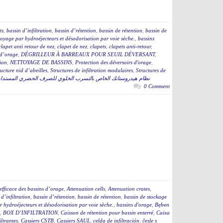
ts
,
bassin d’infiltration
,
bassin d’rétention
,
bassin de rétention
,
bassin de
toyage par hydroéjecteurs et désodorisation par voie sèche.
,
bassins
clapet anti retour de nez
,
clapet de nez
,
clapets
,
clapets anti-retour
,
s d’orage
,
DÉGRILLEUR À BARREAUX POUR SEUIL DÉVERSANT
,
tion
,
NETTOYAGE DE BASSINS
,
Protection des déversoirs d'orage
,
ructure nid d’abeilles
,
Structures de infiltration modulaires
,
Structures de
نظام هيدروستانك الخاص بالتسرب الخلوي للصرف الحضري المستدا
0 Comment
efficace des bassins d’orage
,
Attenuation cells
,
Attenuation crates
,
 d’infiltration
,
bassin d’rétention
,
bassin de rétention
,
bassin de stockage
 hydroéjecteurs et désodorisation par voie sèche.
,
bassins d'orage
,
Bęben
,
BOX D’INFILTRATION
,
Caisson de rétention pour bassin enterré
,
Caixa
iltrantes
,
Cassiers CSTB
,
Cassiers SAUL
,
celda de infiltración
,
česle s