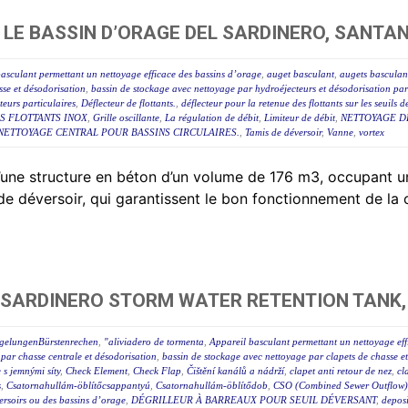
LE BASSIN D’ORAGE DEL SARDINERO, SANTA
asculant permettant un nettoyage efficace des bassins d’orage
,
auget basculant
,
augets basculan
sse et désodorisation
,
bassin de stockage avec nettoyage par hydroéjecteurs et désodorisation par
eurs particulaires
,
Déflecteur de flottants.
,
déflecteur pour la retenue des flottants sur les seuils 
S FLOTTANTS INOX
,
Grille oscillante
,
La régulation de débit
,
Limiteur de débit
,
NETTOYAGE D
NETTOYAGE CENTRAL POUR BASSINS CIRCULAIRES.
,
Tamis de déversoir
,
Vanne
,
vortex
 d’une structure en béton d’un volume de 176 m3, occupan
 de déversoir, qui garantissent le bon fonctionnement de la
 SARDINERO STORM WATER RETENTION TANK,
egelungenBürstenrechen
,
"aliviadero de tormenta
,
Appareil basculant permettant un nettoyage eff
par chasse centrale et désodorisation
,
bassin de stockage avec nettoyage par clapets de chasse e
e s jemnými síty
,
Check Element
,
Check Flap
,
Čištění kanálů a nádrží
,
clapet anti retour de nez
,
cl
s
,
Csatornahullám-öblítőcsappantyú
,
Csatornahullám-öblítődob
,
CSO (Combined Sewer Outflow) 
éversoirs ou des bassins d’orage
,
DÉGRILLEUR À BARREAUX POUR SEUIL DÉVERSANT
,
deposi