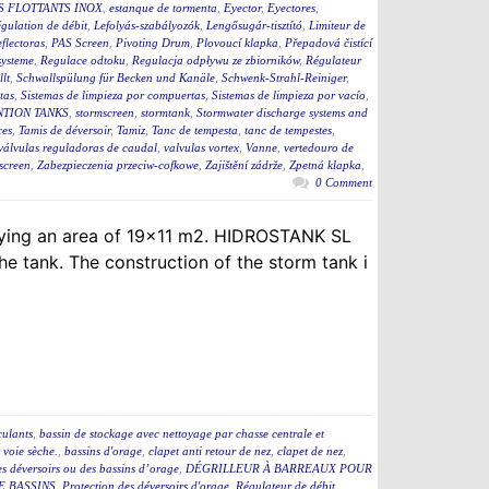
S FLOTTANTS INOX
,
estanque de tormenta
,
Eyector
,
Eyectores
,
égulation de débit
,
Lefolyás-szabályozók
,
Lengősugár-tisztító
,
Limiteur de
flectoras
,
PAS Screen
,
Pivoting Drum
,
Plovoucí klapka
,
Přepadová čistící
ysteme
,
Regulace odtoku
,
Regulacja odpływu ze zbiorników
,
Régulateur
lt
,
Schwallspülung für Becken und Kanäle
,
Schwenk-Strahl-Reiniger
,
tas
,
Sistemas de limpieza por compuertas
,
Sistemas de limpieza por vacío
,
TION TANKS
,
stormscreen
,
stormtank
,
Stormwater discharge systems and
ces
,
Tamis de déversoir
,
Tamiz
,
Tanc de tempesta
,
tanc de tempestes
,
válvulas reguladoras de caudal
,
valvulas vortex
,
Vanne
,
vertedouro de
screen
,
Zabezpieczenia przeciw-cofkowe
,
Zajištění zádrže
,
Zpetná klapka
,
0 Comment
upying an area of 19×11 m2. HIDROSTANK SL
e tank. The construction of the storm tank i
culants
,
bassin de stockage avec nettoyage par chasse centrale et
 voie sèche.
,
bassins d'orage
,
clapet anti retour de nez
,
clapet de nez
,
des déversoirs ou des bassins d’orage
,
DÉGRILLEUR À BARREAUX POUR
E BASSINS
,
Protection des déversoirs d'orage
,
Régulateur de débit
,