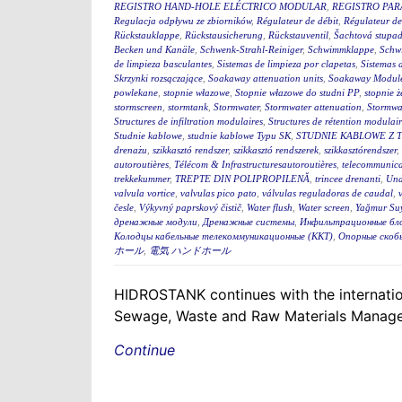
REGISTRO HAND-HOLE ELÉCTRICO MODULAR
,
REGISTRO PA
Regulacja odpływu ze zbiorników
,
Régulateur de débit
,
Régulateur de
Rückstauklappe
,
Rückstausicherung
,
Rückstauventil
,
Šachtová stupad
Becken und Kanäle
,
Schwenk-Strahl-Reiniger
,
Schwimmklappe
,
Schw
de limpieza basculantes
,
Sistemas de limpieza por clapetas
,
Sistemas 
Skrzynki rozsączające
,
Soakaway attenuation units
,
Soakaway Modul
powlekane
,
stopnie włazowe
,
Stopnie włazowe do studni PP
,
stopnie ż
stormscreen
,
stormtank
,
Stormwater
,
Stormwater attenuation
,
Stormwa
Structures de infiltration modulaires
,
Structures de rétention modulair
Studnie kablowe
,
studnie kablowe Typu SK
,
STUDNIE KABLOWE Z 
drenażu
,
szikkasztó rendszer
,
szikkasztó rendszerek
,
szikkasztórendszer
,
autoroutières
,
Télécom & Infrastructuresautoroutières
,
telecommunica
trekkekummer
,
TREPTE DIN POLIPROPILENĂ
,
trincee drenanti
,
Und
valvula vortice
,
valvulas pico pato
,
válvulas reguladoras de caudal
,
česle
,
Výkyvný paprskový čistič
,
Water flush
,
Water screen
,
Yağmur Suy
дренажные модули
,
Дренажные системы
,
Инфильтрационные бл
Колодцы кабельные телекоммуникационные (ККТ)
,
Опорные скоб
ホール
,
電気 ハンドホール
HIDROSTANK continues with the internation
Sewage, Waste and Raw Materials Managem
Continue