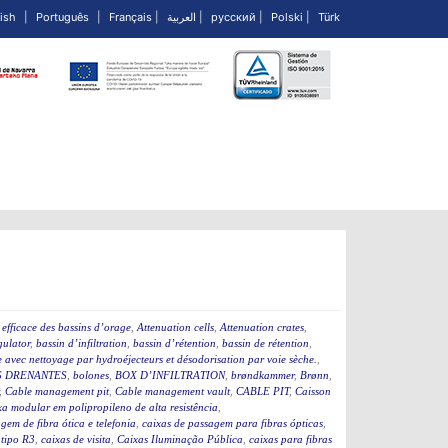
ish
|
Português
|
Français
|
العربية
|
русский
|
Polski
|
Türk
efficace des bassins d’orage
,
Attenuation cells
,
Attenuation crates
,
ulator
,
bassin d’infiltration
,
bassin d’rétention
,
bassin de rétention
,
 avec nettoyage par hydroéjecteurs et désodorisation par voie sèche.
,
 DRENANTES
,
bolones
,
BOX D’INFILTRATION
,
brøndkammer
,
Brønn
,
,
Cable management pit
,
Cable management vault
,
CABLE PIT
,
Caisson
a modular em polipropileno de alta resistência
,
gem de fibra ótica e telefonia
,
caixas de passagem para fibras ópticas
,
 tipo R3
,
caixas de visita
,
Caixas Iluminação Pública
,
caixas para fibras