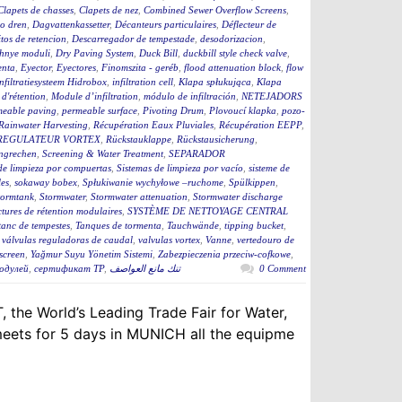
Clapets de chasses
,
Clapets de nez
,
Combined Sewer Overflow Screens
,
o dren
,
Dagvattenkassetter
,
Décanteurs particulaires
,
Déflecteur de
tos de retencion
,
Descarregador de tempestade
,
desodorizacion
,
hnye moduli
,
Dry Paving System
,
Duck Bill
,
duckbill style check valve
,
enta
,
Eyector
,
Eyectores
,
Finomszita - geréb
,
flood attenuation block
,
flow
infiltratiesysteem Hidrobox
,
infiltration cell
,
Klapa spłukująca
,
Klapa
d'rétention
,
Module d’infiltration
,
módulo de infiltración
,
NETEJADORS
meable paving
,
permeable surface
,
Pivoting Drum
,
Plovoucí klapka
,
pozo-
Rainwater Harvesting
,
Récupération Eaux Pluviales
,
Récupération EEPP
,
REGULATEUR VORTEX
,
Rückstauklappe
,
Rückstausicherung
,
ngrechen
,
Screening & Water Treatment
,
SEPARADOR
de limpieza por compuertas
,
Sistemas de limpieza por vacío
,
sisteme de
es
,
sokaway bobex
,
Spłukiwanie wychyłowe –ruchome
,
Spülkippen
,
tormtank
,
Stormwater
,
Stormwater attenuation
,
Stormwater discharge
ctures de rétention modulaires
,
SYSTÈME DE NETTOYAGE CENTRAL
tanc de tempestes
,
Tanques de tormenta
,
Tauchwände
,
tipping bucket
,
,
válvulas reguladoras de caudal
,
valvulas vortex
,
Vanne
,
vertedouro de
screen
,
Yağmur Suyu Yönetim Sistemi
,
Zabezpieczenia przeciw-cofkowe
,
одулей
,
сертификат ТР
,
تنك مانع العواصف
0 Comment
 the World’s Leading Trade Fair for Water,
eets for 5 days in MUNICH all the equipme