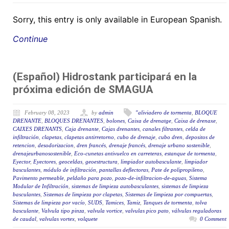
Sorry, this entry is only available in European Spanish.
Continue
(Español) Hidrostank participará en la
próxima edición de SMAGUA
February 08, 2023
by
admin
"aliviadero de tormenta
,
BLOQUE
DRENANTE
,
BLOQUES DRENANTES
,
bolones
,
Caixa de drenatge
,
Caixa de drenaxe
,
CAIXES DRENANTS
,
Caja drenante
,
Cajas drenantes
,
canales filtrantes
,
celda de
infiltración
,
clapetas
,
clapetas antirretorno
,
cubo de drenaje
,
cubo dren
,
depositos de
retencion
,
desodorizacion
,
dren francés
,
drenaje francés
,
drenaje urbano sostenible
,
drenajeurbanosostenible
,
Eco-cunetas antivuelco en carreteras
,
estanque de tormenta
,
Eyector
,
Eyectores
,
geoceldas
,
geoestructura
,
limpiador autobasculante
,
limpiador
basculantes
,
módulo de infiltración
,
pantallas deflectoras
,
Pate de polipropileno
,
Pavimento permeable
,
peldaño para pozo
,
pozo-de-infiltracion-de-aguas
,
Sistema
Modular de Infiltración
,
sistemas de limpieza autobasculantes
,
sistemas de limpieza
basculantes
,
Sistemas de limpieza por clapetas
,
Sistemas de limpieza por compuertas
,
Sistemas de limpieza por vacío
,
SUDS
,
Tamices
,
Tamiz
,
Tanques de tormenta
,
tolva
basculante
,
Valvula tipo pinza
,
valvula vortice
,
valvulas pico pato
,
válvulas reguladoras
de caudal
,
valvulas vortex
,
volquete
0 Comment