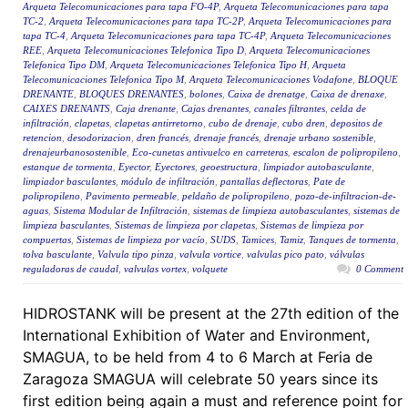
Arqueta Telecomunicaciones para tapa FO-4P
,
Arqueta Telecomunicaciones para tapa
TC-2
,
Arqueta Telecomunicaciones para tapa TC-2P
,
Arqueta Telecomunicaciones para
tapa TC-4
,
Arqueta Telecomunicaciones para tapa TC-4P
,
Arqueta Telecomunicaciones
REE
,
Arqueta Telecomunicaciones Telefonica Tipo D
,
Arqueta Telecomunicaciones
Telefonica Tipo DM
,
Arqueta Telecomunicaciones Telefonica Tipo H
,
Arqueta
Telecomunicaciones Telefonica Tipo M
,
Arqueta Telecomunicaciones Vodafone
,
BLOQUE
DRENANTE
,
BLOQUES DRENANTES
,
bolones
,
Caixa de drenatge
,
Caixa de drenaxe
,
CAIXES DRENANTS
,
Caja drenante
,
Cajas drenantes
,
canales filtrantes
,
celda de
infiltración
,
clapetas
,
clapetas antirretorno
,
cubo de drenaje
,
cubo dren
,
depositos de
retencion
,
desodorizacion
,
dren francés
,
drenaje francés
,
drenaje urbano sostenible
,
drenajeurbanosostenible
,
Eco-cunetas antivuelco en carreteras
,
escalon de polipropileno
,
estanque de tormenta
,
Eyector
,
Eyectores
,
geoestructura
,
limpiador autobasculante
,
limpiador basculantes
,
módulo de infiltración
,
pantallas deflectoras
,
Pate de
polipropileno
,
Pavimento permeable
,
peldaño de polipropileno
,
pozo-de-infiltracion-de-
aguas
,
Sistema Modular de Infiltración
,
sistemas de limpieza autobasculantes
,
sistemas de
limpieza basculantes
,
Sistemas de limpieza por clapetas
,
Sistemas de limpieza por
compuertas
,
Sistemas de limpieza por vacío
,
SUDS
,
Tamices
,
Tamiz
,
Tanques de tormenta
,
tolva basculante
,
Valvula tipo pinza
,
valvula vortice
,
valvulas pico pato
,
válvulas
reguladoras de caudal
,
valvulas vortex
,
volquete
0 Comment
HIDROSTANK will be present at the 27th edition of the
International Exhibition of Water and Environment,
SMAGUA, to be held from 4 to 6 March at Feria de
Zaragoza SMAGUA will celebrate 50 years since its
first edition being again a must and reference point for