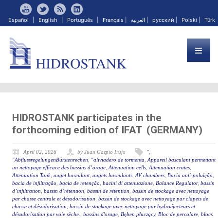
Español
|
English
|
Português
|
Français
|
العربية
|
русский
|
Polski
|
Türk
HIDROSTANK participates in the
forthcoming edition of IFAT (GERMANY)
April 02, 2026
by Juan Gazpio Irujo
"
,
"AbflussregelungenBürstenrechen
,
"aliviadero de tormenta
,
Appareil basculant permettant
un nettoyage efficace des bassins d’orage
,
Attenuation cells
,
Attenuation crates
,
Attenuation Tank
,
auget basculant
,
augets basculants
,
AV chambers
,
Bacia anti-poluição
,
bacia de infiltração
,
bacia de retenção
,
bacini di attenuazione
,
Balance Regulator
,
bassin
d’infiltration
,
bassin d’rétention
,
bassin de rétention
,
bassin de stockage avec nettoyage
par chasse centrale et désodorisation
,
bassin de stockage avec nettoyage par clapets de
chasse et désodorisation
,
bassin de stockage avec nettoyage par hydroéjecteurs et
désodorisation par voie sèche.
,
bassins d'orage
,
Bęben płuczący
,
Bloc de percolare
,
blocs