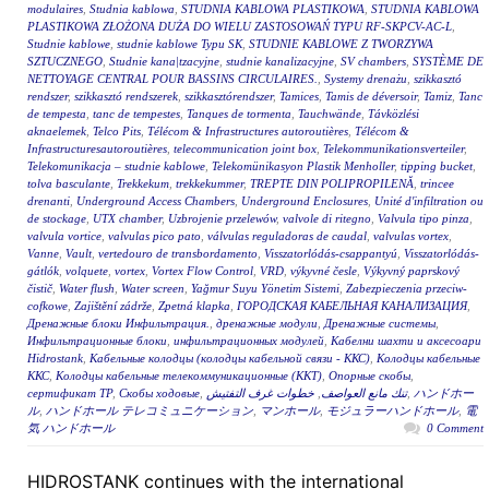
modulaires
,
Studnia kablowa
,
STUDNIA KABLOWA PLASTIKOWA
,
STUDNIA KABLOWA
PLASTIKOWA ZŁOŻONA DUŻA DO WIELU ZASTOSOWAŃ TYPU RF-SKPCV-AC-L
,
Studnie kablowe
,
studnie kablowe Typu SK
,
STUDNIE KABLOWE Z TWORZYWA
SZTUCZNEGO
,
Studnie kana|tzacyjne
,
studnie kanalizacyjne
,
SV chambers
,
SYSTÈME DE
NETTOYAGE CENTRAL POUR BASSINS CIRCULAIRES.
,
Systemy drenażu
,
szikkasztó
rendszer
,
szikkasztó rendszerek
,
szikkasztórendszer
,
Tamices
,
Tamis de déversoir
,
Tamiz
,
Tanc
de tempesta
,
tanc de tempestes
,
Tanques de tormenta
,
Tauchwände
,
Távközlési
aknaelemek
,
Telco Pits
,
Télécom & Infrastructures autoroutières
,
Télécom &
Infrastructuresautoroutières
,
telecommunication joint box
,
Telekommunikationsverteiler
,
Telekomunikacja – studnie kablowe
,
Telekomünikasyon Plastik Menholler
,
tipping bucket
,
tolva basculante
,
Trekkekum
,
trekkekummer
,
TREPTE DIN POLIPROPILENĂ
,
trincee
drenanti
,
Underground Access Chambers
,
Underground Enclosures
,
Unité d'infiltration ou
de stockage
,
UTX chamber
,
Uzbrojenie przelewów
,
valvole di ritegno
,
Valvula tipo pinza
,
valvula vortice
,
valvulas pico pato
,
válvulas reguladoras de caudal
,
valvulas vortex
,
Vanne
,
Vault
,
vertedouro de transbordamento
,
Visszatorlódás-csappantyú
,
Visszatorlódás-
gátlók
,
volquete
,
vortex
,
Vortex Flow Control
,
VRD
,
výkyvné česle
,
Výkyvný paprskový
čistič
,
Water flush
,
Water screen
,
Yağmur Suyu Yönetim Sistemi
,
Zabezpieczenia przeciw-
cofkowe
,
Zajištění zádrže
,
Zpetná klapka
,
ГОРОДСКАЯ КАБЕЛЬНАЯ КАНАЛИЗАЦИЯ
,
Дренажные блоки Инфильтрация.
,
дренажные модули
,
Дренажные системы
,
Инфильтрационные блоки
,
инфильтрационных модулей
,
Кабелни шахти и аксесоари
Hidrostank
,
Кабельные колодцы (колодцы кабельной связи - ККС)
,
Колодцы кабельные
ККС
,
Колодцы кабельные телекоммуникационные (ККТ)
,
Опорные скобы
,
сертификат ТР
,
Скобы ходовые
,
خطوات غرف التفتيش
,
تنك مانع العواصف
,
ハンドホー
ル
,
ハンドホール テレコミュニケーション
,
マンホール
,
モジュラーハンドホール
,
電
気 ハンドホール
0 Comment
HIDROSTANK continues with the international