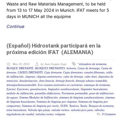
Waste and Raw Materials Management, to be held
from 13 to 17 May 2024 in Munich. IFAT meets for 5
days in MUNICH all the equipme
Continue
(Español) Hidrostank participará en la
próxima edición IFAT (ALEMANIA)
May 10, 2024
by Juan Gazpio Irujo
"aliviadero de tormenta
,
BLOQUE DRENANTE
,
BLOQUES DRENANTES
,
bolones
,
Caixa de drenatge
,
Caixa de
drenaxe
,
CAIXES DRENANTS
,
Caja drenante
,
Cajas drenantes
,
canales filtrantes
,
celda
de infiltración
,
clapetas
,
clapetas antirretorno
,
cubo de drenaje
,
cubo dren
,
depositos de
retencion
,
desodorizacion
,
dren francés
,
drenaje francés
,
drenaje urbano sostenible
,
drenajeurbanosostenible
,
Eco-cunetas antivuelco en carreteras
,
estanque de tormenta
,
Eyector
,
Eyectores
,
geoestructura
,
limpiador autobasculante
,
limpiador basculantes
,
módulo de infiltración
,
pantallas deflectoras
,
Pavimento permeable
,
pozo-de-infiltracion-
de-aguas
,
Sistema Modular de Infiltración
,
sistemas de limpieza autobasculantes
,
sistemas
de limpieza basculantes
,
Sistemas de limpieza por clapetas
,
Sistemas de limpieza por
compuertas
,
Sistemas de limpieza por vacío
,
SUDS
,
Tamices
,
Tamiz
,
Tanques de tormenta
,
tolva basculante
,
Valvula tipo pinza
,
valvula vortice
,
valvulas pico pato
,
válvulas
reguladoras de caudal
,
valvulas vortex
,
volquete
0 Comment