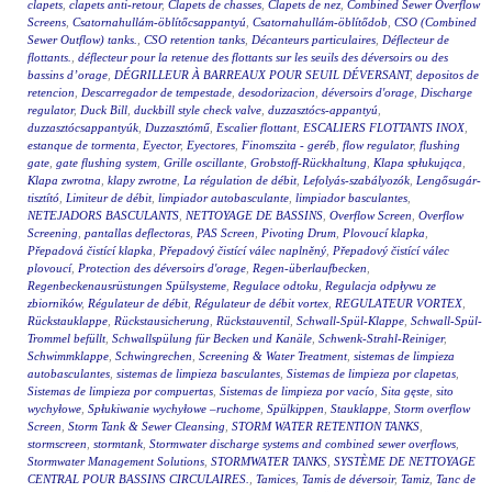
clapets
,
clapets anti-retour
,
Clapets de chasses
,
Clapets de nez
,
Combined Sewer Overflow
Screens
,
Csatornahullám-öblítőcsappantyú
,
Csatornahullám-öblítődob
,
CSO (Combined
Sewer Outflow) tanks.
,
CSO retention tanks
,
Décanteurs particulaires
,
Déflecteur de
flottants.
,
déflecteur pour la retenue des flottants sur les seuils des déversoirs ou des
bassins d’orage
,
DÉGRILLEUR À BARREAUX POUR SEUIL DÉVERSANT
,
depositos de
retencion
,
Descarregador de tempestade
,
desodorizacion
,
déversoirs d'orage
,
Discharge
regulator
,
Duck Bill
,
duckbill style check valve
,
duzzasztócs-appantyú
,
duzzasztócsappantyúk
,
Duzzasztómű
,
Escalier flottant
,
ESCALIERS FLOTTANTS INOX
,
estanque de tormenta
,
Eyector
,
Eyectores
,
Finomszita - geréb
,
flow regulator
,
flushing
gate
,
gate flushing system
,
Grille oscillante
,
Grobstoff-Rückhaltung
,
Klapa spłukująca
,
Klapa zwrotna
,
klapy zwrotne
,
La régulation de débit
,
Lefolyás-szabályozók
,
Lengősugár-
tisztító
,
Limiteur de débit
,
limpiador autobasculante
,
limpiador basculantes
,
NETEJADORS BASCULANTS
,
NETTOYAGE DE BASSINS
,
Overflow Screen
,
Overflow
Screening
,
pantallas deflectoras
,
PAS Screen
,
Pivoting Drum
,
Plovoucí klapka
,
Přepadová čistící klapka
,
Přepadový čistící válec naplněný
,
Přepadový čistící válec
plovoucí
,
Protection des déversoirs d'orage
,
Regen-überlaufbecken
,
Regenbeckenausrüstungen Spülsysteme
,
Regulace odtoku
,
Regulacja odpływu ze
zbiorników
,
Régulateur de débit
,
Régulateur de débit vortex
,
REGULATEUR VORTEX
,
Rückstauklappe
,
Rückstausicherung
,
Rückstauventil
,
Schwall-Spül-Klappe
,
Schwall-Spül-
Trommel befüllt
,
Schwallspülung für Becken und Kanäle
,
Schwenk-Strahl-Reiniger
,
Schwimmklappe
,
Schwingrechen
,
Screening & Water Treatment
,
sistemas de limpieza
autobasculantes
,
sistemas de limpieza basculantes
,
Sistemas de limpieza por clapetas
,
Sistemas de limpieza por compuertas
,
Sistemas de limpieza por vacío
,
Sita gęste
,
sito
wychyłowe
,
Spłukiwanie wychyłowe –ruchome
,
Spülkippen
,
Stauklappe
,
Storm overflow
Screen
,
Storm Tank & Sewer Cleansing
,
STORM WATER RETENTION TANKS
,
stormscreen
,
stormtank
,
Stormwater discharge systems and combined sewer overflows
,
Stormwater Management Solutions
,
STORMWATER TANKS
,
SYSTÈME DE NETTOYAGE
CENTRAL POUR BASSINS CIRCULAIRES.
,
Tamices
,
Tamis de déversoir
,
Tamiz
,
Tanc de