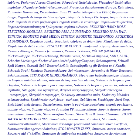
kablowe
,
Preformed Access Chambers
,
Přepadová čistící klapka
,
Přepadový čistící válec
naplněný
,
Přepadový čistící válec plovoucí
,
Protection des déversoirs d'orage
,
Rain block
,
Rainwater Harvesting
,
Récupération Eaux Pluviales
,
Récupération EEPP
,
Regards de
tirage
,
Regards de tirage de fibre optique.
,
Regards de tirage Electrique
,
Regards de visite
AEP
,
Regards de visite préfabriqués
,
regards ventouse et vidange
,
Regen-überlaufbecken
,
Regenbeckenausrüstungen Spülsysteme
,
registro eléctrico
,
REGISTRO HAND-HOLE
ELÉCTRICO MODULAR
,
REGISTRO PARA ALUMBRADO
,
REGISTRO PARA BAJA
TENSION
,
REGISTRO PARA MEDIA TENSION
,
REGISTRO TELEFONICO
,
REGISTROS
ALUMBRADO
,
Regulace odtoku
,
Regulacja odpływu ze zbiorników
,
Régulateur de débit
,
Régulateur de débit vortex
,
REGULATEUR VORTEX
,
reinforced polypropylene manholes
,
Réseaux d'énergie
,
Réseaux ferroviaires
,
Réseaux Télécoms
,
RÖGAR (MENHOL)
,
Rückstauklappe
,
Rückstausicherung
,
Rückstauventil
,
Šachtová stupadla
,
ŠAHT
,
SAUL
,
Schachtabdeckungen;Šachtové kanalizační poklopy;Tampons
,
Schouwputten
,
Schwall-
Spül-Klappe
,
Schwall-Spül-Trommel befüllt
,
Schwallspülung für Becken und Kanäle
,
Schwenk-Strahl-Reiniger
,
Schwimmklappe
,
Schwingrechen
,
Screening & Water Treatment
,
Seksjonsbrønn
,
SEPARADOR HIDRODINÁMICO
,
Séparateur hydrodynamique
,
sistemas
de limpieza autobasculantes
,
sistemas de limpieza basculantes
,
Sistemas de limpieza por
clapetas
,
Sistemas de limpieza por compuertas
,
Sistemas de limpieza por vacío
,
sisteme de
infiltratie
,
Sita gęste
,
sito wychyłowe
,
skrzynek rozsączających
,
Skrzynki retencyjno
- rozsączające
,
Skrzynki rozsączające
,
Soakaway attenuation units
,
Soakaway Modules
,
sokaway bobex
,
Spłukiwanie wychyłowe –ruchome
,
Spülkippen
,
Stauklappe
,
Steel Step
,
Steigbügel
,
steigelement
,
Steigelemente
,
stopnie podwójne powlekane
,
stopnie powlekane
,
stopnie włazowe
,
Stopnie włazowe do studni PP
,
stopnie żeliwne
,
Stopnie złazowe
,
Storm
attenuation
,
Storm Cells
,
Storm overflow Screen
,
Storm Tank & Sewer Cleansing
,
STORM
WATER RETENTION TANKS
,
StormCrates
,
stormscreen
,
stormtank
,
Stormwater
,
Stormwater attenuation
,
Stormwater discharge systems and combined sewer overflows
,
Stormwater Management Solutions
,
STORMWATER TANKS
,
Structural access chambers
,
Structure nid d’abeilles
,
Structures de infiltration modulaires
,
Structures de rétention