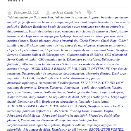
February 22, 2021
by Juan Gazpio Irujo
"
,
"AbflussregelungenBürstenrechen
,
"aliviadero de tormenta
,
Appareil basculant permettant
un nettoyage efficace des bassins d’orage
,
auget basculant
,
augets basculants
,
Bacia anti-
poluição
,
Balance Regulator
,
bassin de stockage avec nettoyage par chasse centrale et
désodorisation
,
bassin de stockage avec nettoyage par clapets de chasse et désodorisation
,
bassin de stockage avec nettoyage par hydroéjecteurs et désodorisation par voie sèche.
,
bassins d'orage
,
Bęben płuczący
,
česle s jemnými síty
,
Check Element
,
Check Flap
,
Čištění
kanálů a nádrží
,
clapet anti retour de nez
,
clapet de nez
,
clapetas
,
clapetas antirretorno
,
clapets
,
clapets anti-retour
,
Clapets de chasses
,
Clapets de nez
,
Combined Sewer Overflow
Screens
,
Csatornahullám-öblítőcsappantyú
,
Csatornahullám-öblítődob
,
CSO (Combined
Sewer Outflow) tanks.
,
CSO retention tanks
,
Décanteurs particulaires
,
Déflecteur de
flottants.
,
déflecteur pour la retenue des flottants sur les seuils des déversoirs ou des
bassins d’orage
,
DÉGRILLEUR À BARREAUX POUR SEUIL DÉVERSANT
,
depositos de
retencion
,
Descarregador de tempestade
,
desodorizacion
,
déversoirs d'orage
,
Discharge
regulator
,
Duck Bill
,
duckbill style check valve
,
duzzasztócs-appantyú
,
duzzasztócsappantyúk
,
Duzzasztómű
,
Escalier flottant
,
ESCALIERS FLOTTANTS INOX
,
estanque de tormenta
,
Eyector
,
Eyectores
,
Finomszita - geréb
,
flow regulator
,
flushing
gate
,
gate flushing system
,
Grille oscillante
,
Grobstoff-Rückhaltung
,
Klapa spłukująca
,
Klapa zwrotna
,
klapy zwrotne
,
La régulation de débit
,
Lefolyás-szabályozók
,
Lengősugár-
tisztító
,
Limiteur de débit
,
limpiador autobasculante
,
limpiador basculantes
,
NETEJADORS BASCULANTS
,
NETTOYAGE DE BASSINS
,
Overflow Screen
,
Overflow
Screening
,
pantallas deflectoras
,
PAS Screen
,
Pivoting Drum
,
Plovoucí klapka
,
Přepadová čistící klapka
,
Přepadový čistící válec naplněný
,
Přepadový čistící válec
plovoucí
,
Protection des déversoirs d'orage
,
Regen-überlaufbecken
,
Regenbeckenausrüstungen Spülsysteme
,
Regulace odtoku
,
Regulacja odpływu ze
zbiorników
,
Régulateur de débit
,
Régulateur de débit vortex
,
REGULATEUR VORTEX
,