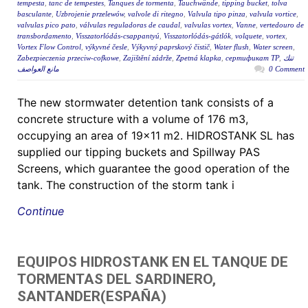
tempesta
,
tanc de tempestes
,
Tanques de tormenta
,
Tauchwände
,
tipping bucket
,
tolva
basculante
,
Uzbrojenie przelewów
,
valvole di ritegno
,
Valvula tipo pinza
,
valvula vortice
,
valvulas pico pato
,
válvulas reguladoras de caudal
,
valvulas vortex
,
Vanne
,
vertedouro de
transbordamento
,
Visszatorlódás-csappantyú
,
Visszatorlódás-gátlók
,
volquete
,
vortex
,
Vortex Flow Control
,
výkyvné česle
,
Výkyvný paprskový čistič
,
Water flush
,
Water screen
,
Zabezpieczenia przeciw-cofkowe
,
Zajištění zádrže
,
Zpetná klapka
,
сертификат ТР
,
تنك
مانع العواصف
0 Comment
The new stormwater detention tank consists of a
concrete structure with a volume of 176 m3,
occupying an area of 19×11 m2. HIDROSTANK SL has
supplied our tipping buckets and Spillway PAS
Screens, which guarantee the good operation of the
tank. The construction of the storm tank i
Continue
EQUIPOS HIDROSTANK EN EL TANQUE DE
TORMENTAS DEL SARDINERO,
SANTANDER(ESPAÑA)