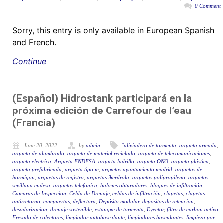
0 Comment
Sorry, this entry is only available in European Spanish
and French.
Continue
(Español) Hidrostank participará en la
próxima edición de Carrefour de l’eau
(Francia)
June 20, 2022
by
admin
"aliviadero de tormenta
,
arqueta armada
,
arqueta de alumbrado
,
arqueta de material reciclado
,
arqueta de telecomunicaciones
,
arqueta electrica
,
Arqueta ENDESA
,
arqueta ladrillo
,
arqueta ONO
,
arqueta plástica
,
arqueta prefabricada
,
arqueta tipo m
,
arquetas ayuntamiento madrid
,
arquetas de
hormigon
,
arquetas de registro
,
arquetas iberdrola
,
arquetas polipropileno
,
arquetas
sevillana endesa
,
arquetas telefonica
,
balones obturadores
,
bloques de infiltración
,
Camaras de Inspeccion
,
Celda de Drenaje
,
celdas de infiltración
,
clapetas
,
clapetas
antirretorno
,
compuertas
,
deflectora
,
Depósito modular
,
depositos de retencion
,
desodorizacion
,
drenaje sostenible
,
estanque de tormenta
,
Eyector
,
filtro de carbon activo
,
Fresado de colectores
,
limpiador autobasculante
,
limpiadores basculantes
,
limpieza por