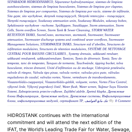
SEPARADOR HIDRODINÁMICO
,
Séparateur hydrodynamique
,
sistemas de limpieza
autobasculantes
,
sistemas de limpieza basculantes
,
Sistemas de limpieza por clapetas
,
Sistemas de limpieza por compuertas
,
Sistemas de limpieza por vacío
,
sisteme de infiltratie
,
Sita gęste
,
sito wychyłowe
,
skrzynek rozsączających
,
Skrzynki retencyjno - rozsączające
,
Skrzynki rozsączające
,
Soakaway attenuation units
,
Soakaway Modules
,
sokaway bobex
,
Spłukiwanie wychyłowe –ruchome
,
Spülkippen
,
Stauklappe
,
Storm attenuation
,
Storm
Cells
,
Storm overflow Screen
,
Storm Tank & Sewer Cleansing
,
STORM WATER
RETENTION TANKS
,
StormCrates
,
stormscreen
,
stormtank
,
Stormwater
,
Stormwater
attenuation
,
Stormwater discharge systems and combined sewer overflows
,
Stormwater
Management Solutions
,
STORMWATER TANKS
,
Structure nid d’abeilles
,
Structures de
infiltration modulaires
,
Structures de rétention modulaires
,
SYSTÈME DE NETTOYAGE
CENTRAL POUR BASSINS CIRCULAIRES.
,
Systemy drenażu
,
szikkasztó rendszer
,
szikkasztó rendszerek
,
szikkasztórendszer
,
Tamices
,
Tamis de déversoir
,
Tamiz
,
Tanc de
tempesta
,
tanc de tempestes
,
Tanques de tormenta
,
Tauchwände
,
tipping bucket
,
tolva
basculante
,
trincee drenanti
,
Unité d'infiltration ou de stockage
,
Uzbrojenie przelewów
,
valvole di ritegno
,
Valvula tipo pinza
,
valvula vortice
,
valvulas pico pato
,
válvulas
reguladoras de caudal
,
valvulas vortex
,
Vanne
,
vertedouro de transbordamento
,
Visszatorlódás-csappantyú
,
Visszatorlódás-gátlók
,
volquete
,
vortex
,
Vortex Flow Control
,
výkyvné česle
,
Výkyvný paprskový čistič
,
Water flush
,
Water screen
,
Yağmur Suyu Yönetim
Sistemi
,
Zabezpieczenia przeciw-cofkowe
,
Zajištění zádrže
,
Zpetná klapka
,
Дренажные
блоки Инфильтрация.
,
дренажные модули
,
Дренажные системы
,
Инфильтрационные
блоки
,
инфильтрационных модулей
,
сертификат ТР
,
تنك مانع العواصف
0 Comment
HIDROSTANK continues with the international
commitment and will attend the next edition of the
IFAT, the World’s Leading Trade Fair for Water, Sewage,