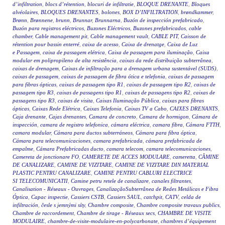
d’infiltration
,
blocs d’rétention
,
blocuri de infiltratie
,
BLOQUE DRENANTE
,
Bloques
alvéolaires
,
BLOQUES DRENANTES
,
bolones
,
BOX D’INFILTRATION
,
brøndkammer
,
Brønn
,
Brønnene
,
brunn
,
Brunnar
,
Brunnarna
,
Buzón de inspección prefabricado
,
Buzón para registros eléctricos
,
Buzones Eléctricos
,
Buzones prefabricados
,
cable
chamber
,
Cable management pit
,
Cable management vault
,
CABLE PIT
,
Caisson de
rétention pour bassin enterré
,
caixa de acesso
,
Caixa de drenatge
,
Caixa de Luz
e Passagem
,
caixa de passagem elétrica
,
Caixa de passagem para iluminação
,
Caixa
modular em polipropileno de alta resistência
,
caixas da rede distribuição subterrânea
,
caixas de drenagem
,
Caixas de infiltração para a drenagem urbana sustentável (SUDS)
,
caixas de passagem
,
caixas de passagem de fibra ótica e telefonia
,
caixas de passagem
para fibras ópticas
,
caixas de passagem tipo R1
,
caixas de passagem tipo R2
,
caixas de
passagem tipo R3
,
caixas de passagens tipo R1
,
caixas de passagens tipo R2
,
caixas de
passagens tipo R3
,
caixas de visita
,
Caixas Iluminação Pública
,
caixas para fibras
ópticas
,
Caixas Rede Elétrica
,
Caixas Telefonia
,
Caixas TV a Cabo
,
CAIXES DRENANTS
,
Caja drenante
,
Cajas drenantes
,
Camara de concreto
,
Camara de hormigon
,
Cámara de
inspección
,
camara de registro telefonica
,
cámara eléctrica
,
camara fibra
,
Cámara FTTH
,
camara modular
,
Cámara para ductos subterráneos
,
Cámara para fibra óptica
,
Cámara para telecomunicaciones
,
camara prefabricada
,
cámara prefabricada de
empalme
,
Cámara Prefabricadas ducto
,
camara telecom
,
camara telecomunicaciones
,
Camereta de jonctionare FO
,
CAMERETE DE ACCES MODULARE
,
cameretta
,
CĂMINE
DE CANALIZARE
,
CAMINE DE VIZITARE
,
CAMINE DE VIZITARE DIN MATERIAL
PLASTIC PENTRU CANALIZARE
,
CAMINE PENTRU CABLURI ELECTRICE
SI TELECOMUNICATII
,
Camine petru retele de canalizare
,
canales filtrantes
,
Canalisation - Réseaux - Ouvrages
,
CanalizaçãoSubterrânea de Redes Metálicas e Fibra
Óptica
,
Capac inspectie
,
Cassiers CSTB
,
Cassiers SAUL
,
catchpit
,
CATV
,
celda de
infiltración
,
česle s jemnými síty
,
Chambre composite
,
Chambre composite travaux publics
,
Chambre de raccordement
,
Chambre de tirage - Réseaux secs
,
CHAMBRE DE VISITE
MODULAIRE
,
chambre-de-visite-modulaire-en-polycarbonate
,
chambres d’équipement