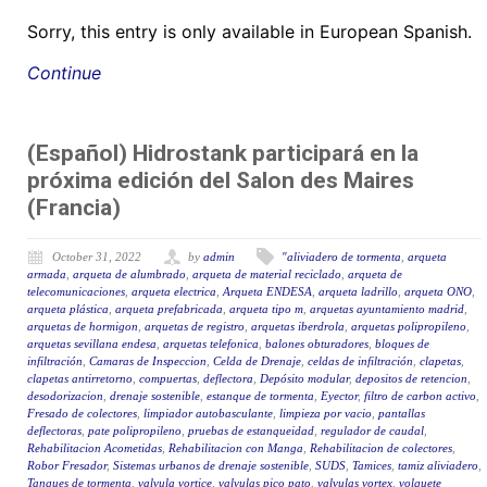
Sorry, this entry is only available in European Spanish.
Continue
(Español) Hidrostank participará en la
próxima edición del Salon des Maires
(Francia)
October 31, 2022
by
admin
"aliviadero de tormenta
,
arqueta
armada
,
arqueta de alumbrado
,
arqueta de material reciclado
,
arqueta de
telecomunicaciones
,
arqueta electrica
,
Arqueta ENDESA
,
arqueta ladrillo
,
arqueta ONO
,
arqueta plástica
,
arqueta prefabricada
,
arqueta tipo m
,
arquetas ayuntamiento madrid
,
arquetas de hormigon
,
arquetas de registro
,
arquetas iberdrola
,
arquetas polipropileno
,
arquetas sevillana endesa
,
arquetas telefonica
,
balones obturadores
,
bloques de
infiltración
,
Camaras de Inspeccion
,
Celda de Drenaje
,
celdas de infiltración
,
clapetas
,
clapetas antirretorno
,
compuertas
,
deflectora
,
Depósito modular
,
depositos de retencion
,
desodorizacion
,
drenaje sostenible
,
estanque de tormenta
,
Eyector
,
filtro de carbon activo
,
Fresado de colectores
,
limpiador autobasculante
,
limpieza por vacio
,
pantallas
deflectoras
,
pate polipropileno
,
pruebas de estanqueidad
,
regulador de caudal
,
Rehabilitacion Acometidas
,
Rehabilitacion con Manga
,
Rehabilitacion de colectores
,
Robor Fresador
,
Sistemas urbanos de drenaje sostenible
,
SUDS
,
Tamices
,
tamiz aliviadero
,
Tanques de tormenta
,
valvula vortice
,
valvulas pico pato
,
valvulas vortex
,
volquete