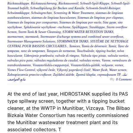
Rückstauklappe
,
Rückstausicherung
,
Rückstauventil
,
Schwall-Spül-Klappe
,
Schwall-Spül-
Trommel befüllt
,
Schwallspülung für Becken und Kanäle
,
Schwenk-Strahl-Reiniger
,
Schwimmklappe
,
Schwingrechen
,
Screening & Water Treatment
,
sistemas de limpieza
autobasculantes
,
sistemas de limpieza basculantes
,
Sistemas de limpieza por clapetas
,
Sistemas de limpieza por compuertas
,
Sistemas de limpieza por vacío
,
Sita gęste
,
sito
wychyłowe
,
Spłukiwanie wychyłowe –ruchome
,
Spülkippen
,
Stauklappe
,
Storm overflow
Screen
,
Storm Tank & Sewer Cleansing
,
STORM WATER RETENTION TANKS
,
stormscreen
,
stormtank
,
Stormwater discharge systems and combined sewer overflows
,
Stormwater Management Solutions
,
STORMWATER TANKS
,
SYSTÈME DE NETTOYAGE
CENTRAL POUR BASSINS CIRCULAIRES.
,
Tamices
,
Tamis de déversoir
,
Tamiz
,
Tanc de
tempesta
,
tanc de tempestes
,
Tanques de tormenta
,
Tauchwände
,
tipping bucket
,
tolva
basculante
,
Uzbrojenie przelewów
,
valvole di ritegno
,
Valvula tipo pinza
,
valvula vortice
,
valvulas pico pato
,
válvulas reguladoras de caudal
,
valvulas vortex
,
Vanne
,
vertedouro de
transbordamento
,
Visszatorlódás-csappantyú
,
Visszatorlódás-gátlók
,
volquete
,
vortex
,
Vortex Flow Control
,
výkyvné česle
,
Výkyvný paprskový čistič
,
Water flush
,
Water screen
,
Zabezpieczenia przeciw-cofkowe
,
Zajištění zádrže
,
Zpetná klapka
,
сертификат ТР
,
تنك
مانع العواصف
0 Comment
At the end of last year, HIDROSTANK supplied its PAS
type spillway screen, together with a tipping bucket
cleaner, at the WWTP in Munitibar, Vizcaya. The Bilbao
Bizkaia Water Consortium has recently commissioned
the Munitibar wastewater treatment plant and its
associated collectors. T