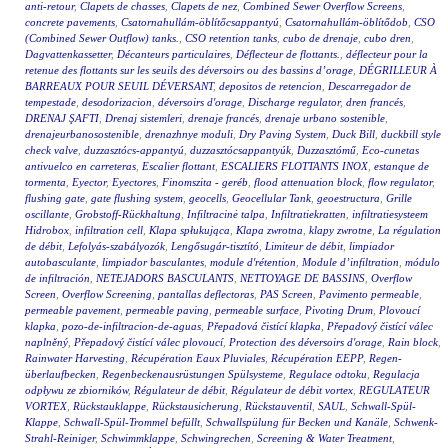
anti-retour
,
Clapets de chasses
,
Clapets de nez
,
Combined Sewer Overflow Screens
,
concrete pavements
,
Csatornahullám-öblítőcsappantyú
,
Csatornahullám-öblítődob
,
CSO
(Combined Sewer Outflow) tanks.
,
CSO retention tanks
,
cubo de drenaje
,
cubo dren
,
Dagvattenkassetter
,
Décanteurs particulaires
,
Déflecteur de flottants.
,
déflecteur pour la
retenue des flottants sur les seuils des déversoirs ou des bassins d’orage
,
DÉGRILLEUR À
BARREAUX POUR SEUIL DÉVERSANT
,
depositos de retencion
,
Descarregador de
tempestade
,
desodorizacion
,
déversoirs d'orage
,
Discharge regulator
,
dren francés
,
DRENAJ ŞAFTI
,
Drenaj sistemleri
,
drenaje francés
,
drenaje urbano sostenible
,
drenajeurbanosostenible
,
drenazhnye moduli
,
Dry Paving System
,
Duck Bill
,
duckbill style
check valve
,
duzzasztócs-appantyú
,
duzzasztócsappantyúk
,
Duzzasztómű
,
Eco-cunetas
antivuelco en carreteras
,
Escalier flottant
,
ESCALIERS FLOTTANTS INOX
,
estanque de
tormenta
,
Eyector
,
Eyectores
,
Finomszita - geréb
,
flood attenuation block
,
flow regulator
,
flushing gate
,
gate flushing system
,
geocells
,
Geocellular Tank
,
geoestructura
,
Grille
oscillante
,
Grobstoff-Rückhaltung
,
Infiltracinė talpa
,
Infiltratiekratten
,
infiltratiesysteem
Hidrobox
,
infiltration cell
,
Klapa spłukująca
,
Klapa zwrotna
,
klapy zwrotne
,
La régulation
de débit
,
Lefolyás-szabályozók
,
Lengősugár-tisztító
,
Limiteur de débit
,
limpiador
autobasculante
,
limpiador basculantes
,
module d'rétention
,
Module d’infiltration
,
módulo
de infiltración
,
NETEJADORS BASCULANTS
,
NETTOYAGE DE BASSINS
,
Overflow
Screen
,
Overflow Screening
,
pantallas deflectoras
,
PAS Screen
,
Pavimento permeable
,
permeable pavement
,
permeable paving
,
permeable surface
,
Pivoting Drum
,
Plovoucí
klapka
,
pozo-de-infiltracion-de-aguas
,
Přepadová čistící klapka
,
Přepadový čistící válec
naplněný
,
Přepadový čistící válec plovoucí
,
Protection des déversoirs d'orage
,
Rain block
,
Rainwater Harvesting
,
Récupération Eaux Pluviales
,
Récupération EEPP
,
Regen-
überlaufbecken
,
Regenbeckenausrüstungen Spülsysteme
,
Regulace odtoku
,
Regulacja
odpływu ze zbiorników
,
Régulateur de débit
,
Régulateur de débit vortex
,
REGULATEUR
VORTEX
,
Rückstauklappe
,
Rückstausicherung
,
Rückstauventil
,
SAUL
,
Schwall-Spül-
Klappe
,
Schwall-Spül-Trommel befüllt
,
Schwallspülung für Becken und Kanäle
,
Schwenk-
Strahl-Reiniger
,
Schwimmklappe
,
Schwingrechen
,
Screening & Water Treatment
,