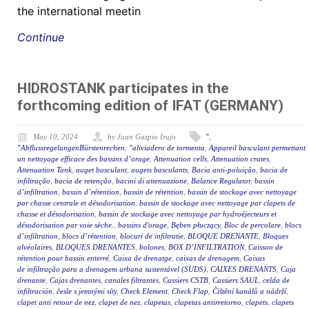
the international meetin
Continue
HIDROSTANK participates in the
forthcoming edition of IFAT (GERMANY)
May 10, 2024
by Juan Gazpio Irujo
"
,
"AbflussregelungenBürstenrechen
,
"aliviadero de tormenta
,
Appareil basculant permettant
un nettoyage efficace des bassins d’orage
,
Attenuation cells
,
Attenuation crates
,
Attenuation Tank
,
auget basculant
,
augets basculants
,
Bacia anti-poluição
,
bacia de
infiltração
,
bacia de retenção
,
bacini di attenuazione
,
Balance Regulator
,
bassin
d’infiltration
,
bassin d’rétention
,
bassin de rétention
,
bassin de stockage avec nettoyage
par chasse centrale et désodorisation
,
bassin de stockage avec nettoyage par clapets de
chasse et désodorisation
,
bassin de stockage avec nettoyage par hydroéjecteurs et
désodorisation par voie sèche.
,
bassins d'orage
,
Bęben płuczący
,
Bloc de percolare
,
blocs
d’infiltration
,
blocs d’rétention
,
blocuri de infiltratie
,
BLOQUE DRENANTE
,
Bloques
alvéolaires
,
BLOQUES DRENANTES
,
bolones
,
BOX D’INFILTRATION
,
Caisson de
rétention pour bassin enterré
,
Caixa de drenatge
,
caixas de drenagem
,
Caixas
de infiltração para a drenagem urbana sustentável (SUDS)
,
CAIXES DRENANTS
,
Caja
drenante
,
Cajas drenantes
,
canales filtrantes
,
Cassiers CSTB
,
Cassiers SAUL
,
celda de
infiltración
,
česle s jemnými síty
,
Check Element
,
Check Flap
,
Čištění kanálů a nádrží
,
clapet anti retour de nez
,
clapet de nez
,
clapetas
,
clapetas antirretorno
,
clapets
,
clapets