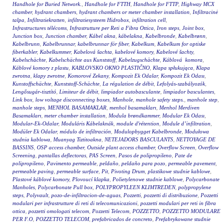
Handhole for Buried Network.
,
Handhole for FTTH
,
Handhole for FTTP
,
Highway MCX
chamber
,
hydrant chambers
,
hydrant chambers or meter chamber installation
,
Infiltracinė
talpa
,
Infiltratiekratten
,
infiltratiesysteem Hidrobox
,
infiltration cell
,
Infrastructures télécoms
,
Infrastrutture per Reti a Fibra Ottica
,
Iron steps
,
Joint box
,
Junction box
,
Junction chamber
,
Kábel akna
,
kábelakna
,
Kabelbronde
,
Kabelbrønn
,
Kabelbrunn
,
Kabelbrunnar
,
kabelbrunnar för fiber
,
Kabelkum
,
Kabelkum for optiske
fiberkabler
,
Kabelkummer
,
Kabelová šachta
,
kabelové komory
,
Kabelové šachty
,
Kabelschächte
,
Kabelschächte aus Kunststoff
,
Kabelzugschächte
,
Káblová komora
,
Káblové komory z plastu
,
KABLOVSKO OKNO PLASTIČNO
,
Klapa spłukująca
,
Klapa
zwrotna
,
klapy zwrotne
,
Komorové Zekany
,
Kompozit Ek Odalar
,
Kompozit Ek Odası
,
Kunstoffschächte
,
Kunststoff-Schächte
,
La régulation de débit
,
Lefolyás-szabályozók
,
Lengősugár-tisztító
,
Limiteur de débit
,
limpiador autobasculante
,
limpiador basculantes
,
Link box
,
low voltage disconnecting boxes
,
Manhole
,
manhole safety steps.
,
manhole step
,
manhole steps
,
MENHOL BASAMAKLAR
,
menhol basamakları
,
Menhol Merdiven
Basamakları
,
meter chamber installation
,
Modula brøndkammer
,
Modular Ek Odası
,
Modular-Ek-Odalar
,
Moduláris Kábelaknák
,
module d'rétention
,
Module d’infiltration
,
Modüler Ek Odalar
,
módulo de infiltración
,
Modulopbygget Kabelbronde
,
Modułowa
studnia kablowa
,
Muanyag Tiztitoakna
,
NETEJADORS BASCULANTS
,
NETTOYAGE DE
BASSINS
,
OSP access chamber
,
Outside plant access chamber
,
Overflow Screen
,
Overflow
Screening
,
pantallas deflectoras
,
PAS Screen
,
Pasos de polipropileno
,
Pate de
polipropileno
,
Pavimento permeable
,
peldaño
,
peldaño para pozo
,
permeable pavement
,
permeable paving
,
permeable surface
,
Pit
,
Pivoting Drum
,
plastikowe studnie kablowe
,
Plastové káblové komory
,
Plovoucí klapka
,
Polietylenowe studnie kablowe
,
Polycarbonate
Manholes
,
Polycarbonate Pull box
,
POLYPROPYLEEN KLIMTREDEN
,
polypropylene
steps
,
Polyvault
,
pozo-de-infiltracion-de-aguas
,
Pozzetti
,
pozzetti di distribuzione
,
Pozzetti
modulari per infrastrutture di reti di telecomunicazioni
,
pozzetti modulari per reti in fibra
ottica
,
pozzetti omologati telecom
,
Pozzetti Telecom
,
POZZETTO
,
POZZETTO MODULARE
PER F.O
,
POZZETTO TELECOM
,
prefabricados de concreto
,
Prefabrykowane studnie