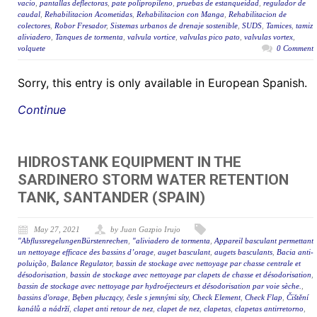
vacio
,
pantallas deflectoras
,
pate polipropileno
,
pruebas de estanqueidad
,
regulador de
caudal
,
Rehabilitacion Acometidas
,
Rehabilitacion con Manga
,
Rehabilitacion de
colectores
,
Robor Fresador
,
Sistemas urbanos de drenaje sostenible
,
SUDS
,
Tamices
,
tamiz
aliviadero
,
Tanques de tormenta
,
valvula vortice
,
valvulas pico pato
,
valvulas vortex
,
volquete
0 Comment
Sorry, this entry is only available in European Spanish.
Continue
HIDROSTANK EQUIPMENT IN THE
SARDINERO STORM WATER RETENTION
TANK, SANTANDER (SPAIN)
May 27, 2021
by Juan Gazpio Irujo
"AbflussregelungenBürstenrechen
,
"aliviadero de tormenta
,
Appareil basculant permettant
un nettoyage efficace des bassins d’orage
,
auget basculant
,
augets basculants
,
Bacia anti-
poluição
,
Balance Regulator
,
bassin de stockage avec nettoyage par chasse centrale et
désodorisation
,
bassin de stockage avec nettoyage par clapets de chasse et désodorisation
,
bassin de stockage avec nettoyage par hydroéjecteurs et désodorisation par voie sèche.
,
bassins d'orage
,
Bęben płuczący
,
česle s jemnými síty
,
Check Element
,
Check Flap
,
Čištění
kanálů a nádrží
,
clapet anti retour de nez
,
clapet de nez
,
clapetas
,
clapetas antirretorno
,