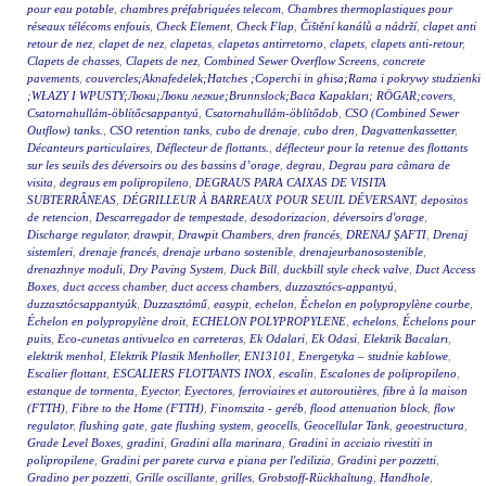
pour eau potable
,
chambres préfabriquées telecom
,
Chambres thermoplastiques pour
réseaux télécoms enfouis
,
Check Element
,
Check Flap
,
Čištění kanálů a nádrží
,
clapet anti
retour de nez
,
clapet de nez
,
clapetas
,
clapetas antirretorno
,
clapets
,
clapets anti-retour
,
Clapets de chasses
,
Clapets de nez
,
Combined Sewer Overflow Screens
,
concrete
pavements
,
couvercles;Aknafedelek;Hatches ;Coperchi in ghisa;Rama i pokrywy studzienki
;WŁAZY I WPUSTY;Люки;Люки легкие;Brunnslock;Baca Kapakları; RÖGAR;covers
,
Csatornahullám-öblítőcsappantyú
,
Csatornahullám-öblítődob
,
CSO (Combined Sewer
Outflow) tanks.
,
CSO retention tanks
,
cubo de drenaje
,
cubo dren
,
Dagvattenkassetter
,
Décanteurs particulaires
,
Déflecteur de flottants.
,
déflecteur pour la retenue des flottants
sur les seuils des déversoirs ou des bassins d’orage
,
degrau
,
Degrau para câmara de
visita
,
degraus em polipropileno
,
DEGRAUS PARA CAIXAS DE VISITA
SUBTERRÂNEAS
,
DÉGRILLEUR À BARREAUX POUR SEUIL DÉVERSANT
,
depositos
de retencion
,
Descarregador de tempestade
,
desodorizacion
,
déversoirs d'orage
,
Discharge regulator
,
drawpit
,
Drawpit Chambers
,
dren francés
,
DRENAJ ŞAFTI
,
Drenaj
sistemleri
,
drenaje francés
,
drenaje urbano sostenible
,
drenajeurbanosostenible
,
drenazhnye moduli
,
Dry Paving System
,
Duck Bill
,
duckbill style check valve
,
Duct Access
Boxes
,
duct access chamber
,
duct access chambers
,
duzzasztócs-appantyú
,
duzzasztócsappantyúk
,
Duzzasztómű
,
easypit
,
echelon
,
Échelon en polypropylène courbe
,
Échelon en polypropylène droit
,
ECHELON POLYPROPYLENE
,
echelons
,
Échelons pour
puits
,
Eco-cunetas antivuelco en carreteras
,
Ek Odalari
,
Ek Odasi
,
Elektrik Bacaları
,
elektrik menhol
,
Elektrik Plastik Menholler
,
EN13101
,
Energetyka – studnie kablowe
,
Escalier flottant
,
ESCALIERS FLOTTANTS INOX
,
escalin
,
Escalones de polipropileno
,
estanque de tormenta
,
Eyector
,
Eyectores
,
ferroviaires et autoroutières
,
fibre à la maison
(FTTH)
,
Fibre to the Home (FTTH)
,
Finomszita - geréb
,
flood attenuation block
,
flow
regulator
,
flushing gate
,
gate flushing system
,
geocells
,
Geocellular Tank
,
geoestructura
,
Grade Level Boxes
,
gradini
,
Gradini alla marinara
,
Gradini in acciaio rivestiti in
polipropilene
,
Gradini per parete curva e piana per l'edilizia
,
Gradini per pozzetti
,
Gradino per pozzetti
,
Grille oscillante
,
grilles
,
Grobstoff-Rückhaltung
,
Handhole
,