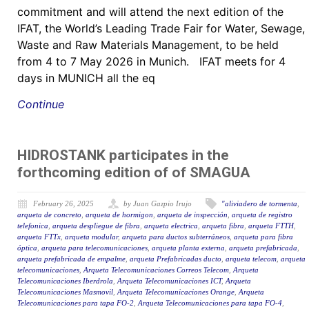
commitment and will attend the next edition of the
IFAT, the World’s Leading Trade Fair for Water, Sewage,
Waste and Raw Materials Management, to be held
from 4 to 7 May 2026 in Munich. IFAT meets for 4
days in MUNICH all the eq
Continue
HIDROSTANK participates in the
forthcoming edition of of SMAGUA
February 26, 2025
by Juan Gazpio Irujo
"aliviadero de tormenta
,
arqueta de concreto
,
arqueta de hormigon
,
arqueta de inspección
,
arqueta de registro
telefonica
,
arqueta despliegue de fibra
,
arqueta electrica
,
arqueta fibra
,
arqueta FTTH
,
arqueta FTTx
,
arqueta modular
,
arqueta para ductos subterráneos
,
arqueta para fibra
óptica
,
arqueta para telecomunicaciones
,
arqueta planta externa
,
arqueta prefabricada
,
arqueta prefabricada de empalme
,
arqueta Prefabricadas ducto
,
arqueta telecom
,
arqueta
telecomunicaciones
,
Arqueta Telecomunicaciones Correos Telecom
,
Arqueta
Telecomunicaciones Iberdrola
,
Arqueta Telecomunicaciones ICT
,
Arqueta
Telecomunicaciones Masmovil
,
Arqueta Telecomunicaciones Orange
,
Arqueta
Telecomunicaciones para tapa FO-2
,
Arqueta Telecomunicaciones para tapa FO-4
,