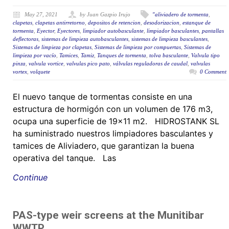
May 27, 2021
by Juan Gazpio Irujo
"aliviadero de tormenta
,
clapetas
,
clapetas antirretorno
,
depositos de retencion
,
desodorizacion
,
estanque de
tormenta
,
Eyector
,
Eyectores
,
limpiador autobasculante
,
limpiador basculantes
,
pantallas
deflectoras
,
sistemas de limpieza autobasculantes
,
sistemas de limpieza basculantes
,
Sistemas de limpieza por clapetas
,
Sistemas de limpieza por compuertas
,
Sistemas de
limpieza por vacío
,
Tamices
,
Tamiz
,
Tanques de tormenta
,
tolva basculante
,
Valvula tipo
pinza
,
valvula vortice
,
valvulas pico pato
,
válvulas reguladoras de caudal
,
valvulas
vortex
,
volquete
0 Comment
El nuevo tanque de tormentas consiste en una
estructura de hormigón con un volumen de 176 m3,
ocupa una superficie de 19×11 m2. HIDROSTANK SL
ha suministrado nuestros limpiadores basculantes y
tamices de Aliviadero, que garantizan la buena
operativa del tanque. Las
Continue
PAS-type weir screens at the Munitibar
WWTP