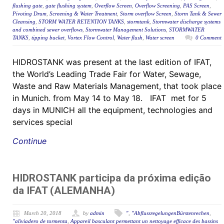
flushing gate
,
gate flushing system
,
Overflow Screen
,
Overflow Screening
,
PAS Screen
,
Pivoting Drum
,
Screening & Water Treatment
,
Storm overflow Screen
,
Storm Tank & Sewer
Cleansing
,
STORM WATER RETENTION TANKS
,
stormtank
,
Stormwater discharge systems
and combined sewer overflows
,
Stormwater Management Solutions
,
STORMWATER
TANKS
,
tipping bucket
,
Vortex Flow Control
,
Water flush
,
Water screen
0 Comment
HIDROSTANK was present at the last edition of IFAT,
the World’s Leading Trade Fair for Water, Sewage,
Waste and Raw Materials Management, that took place
in Munich. from May 14 to May 18. IFAT met for 5
days in MUNICH all the equipment, technologies and
services special
Continue
HIDROSTANK participa da próxima edição
da IFAT (ALEMANHA)
March 20, 2018
by
admin
"
,
"AbflussregelungenBürstenrechen
,
"aliviadero de tormenta
,
Appareil basculant permettant un nettoyage efficace des bassins