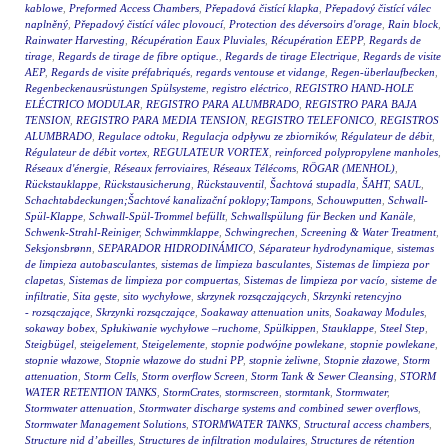
kablowe
,
Preformed Access Chambers
,
Přepadová čistící klapka
,
Přepadový čistící válec
naplněný
,
Přepadový čistící válec plovoucí
,
Protection des déversoirs d'orage
,
Rain block
,
Rainwater Harvesting
,
Récupération Eaux Pluviales
,
Récupération EEPP
,
Regards de
tirage
,
Regards de tirage de fibre optique.
,
Regards de tirage Electrique
,
Regards de visite
AEP
,
Regards de visite préfabriqués
,
regards ventouse et vidange
,
Regen-überlaufbecken
,
Regenbeckenausrüstungen Spülsysteme
,
registro eléctrico
,
REGISTRO HAND-HOLE
ELÉCTRICO MODULAR
,
REGISTRO PARA ALUMBRADO
,
REGISTRO PARA BAJA
TENSION
,
REGISTRO PARA MEDIA TENSION
,
REGISTRO TELEFONICO
,
REGISTROS
ALUMBRADO
,
Regulace odtoku
,
Regulacja odpływu ze zbiorników
,
Régulateur de débit
,
Régulateur de débit vortex
,
REGULATEUR VORTEX
,
reinforced polypropylene manholes
,
Réseaux d'énergie
,
Réseaux ferroviaires
,
Réseaux Télécoms
,
RÖGAR (MENHOL)
,
Rückstauklappe
,
Rückstausicherung
,
Rückstauventil
,
Šachtová stupadla
,
ŠAHT
,
SAUL
,
Schachtabdeckungen;Šachtové kanalizační poklopy;Tampons
,
Schouwputten
,
Schwall-
Spül-Klappe
,
Schwall-Spül-Trommel befüllt
,
Schwallspülung für Becken und Kanäle
,
Schwenk-Strahl-Reiniger
,
Schwimmklappe
,
Schwingrechen
,
Screening & Water Treatment
,
Seksjonsbrønn
,
SEPARADOR HIDRODINÁMICO
,
Séparateur hydrodynamique
,
sistemas
de limpieza autobasculantes
,
sistemas de limpieza basculantes
,
Sistemas de limpieza por
clapetas
,
Sistemas de limpieza por compuertas
,
Sistemas de limpieza por vacío
,
sisteme de
infiltratie
,
Sita gęste
,
sito wychyłowe
,
skrzynek rozsączających
,
Skrzynki retencyjno
- rozsączające
,
Skrzynki rozsączające
,
Soakaway attenuation units
,
Soakaway Modules
,
sokaway bobex
,
Spłukiwanie wychyłowe –ruchome
,
Spülkippen
,
Stauklappe
,
Steel Step
,
Steigbügel
,
steigelement
,
Steigelemente
,
stopnie podwójne powlekane
,
stopnie powlekane
,
stopnie włazowe
,
Stopnie włazowe do studni PP
,
stopnie żeliwne
,
Stopnie złazowe
,
Storm
attenuation
,
Storm Cells
,
Storm overflow Screen
,
Storm Tank & Sewer Cleansing
,
STORM
WATER RETENTION TANKS
,
StormCrates
,
stormscreen
,
stormtank
,
Stormwater
,
Stormwater attenuation
,
Stormwater discharge systems and combined sewer overflows
,
Stormwater Management Solutions
,
STORMWATER TANKS
,
Structural access chambers
,
Structure nid d’abeilles
,
Structures de infiltration modulaires
,
Structures de rétention