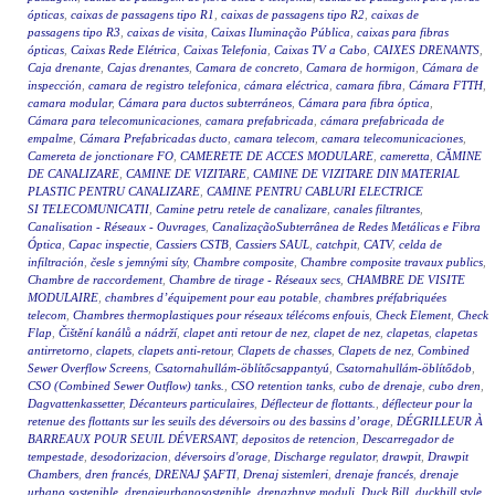
ópticas
,
caixas de passagens tipo R1
,
caixas de passagens tipo R2
,
caixas de
passagens tipo R3
,
caixas de visita
,
Caixas Iluminação Pública
,
caixas para fibras
ópticas
,
Caixas Rede Elétrica
,
Caixas Telefonia
,
Caixas TV a Cabo
,
CAIXES DRENANTS
,
Caja drenante
,
Cajas drenantes
,
Camara de concreto
,
Camara de hormigon
,
Cámara de
inspección
,
camara de registro telefonica
,
cámara eléctrica
,
camara fibra
,
Cámara FTTH
,
camara modular
,
Cámara para ductos subterráneos
,
Cámara para fibra óptica
,
Cámara para telecomunicaciones
,
camara prefabricada
,
cámara prefabricada de
empalme
,
Cámara Prefabricadas ducto
,
camara telecom
,
camara telecomunicaciones
,
Camereta de jonctionare FO
,
CAMERETE DE ACCES MODULARE
,
cameretta
,
CĂMINE
DE CANALIZARE
,
CAMINE DE VIZITARE
,
CAMINE DE VIZITARE DIN MATERIAL
PLASTIC PENTRU CANALIZARE
,
CAMINE PENTRU CABLURI ELECTRICE
SI TELECOMUNICATII
,
Camine petru retele de canalizare
,
canales filtrantes
,
Canalisation - Réseaux - Ouvrages
,
CanalizaçãoSubterrânea de Redes Metálicas e Fibra
Óptica
,
Capac inspectie
,
Cassiers CSTB
,
Cassiers SAUL
,
catchpit
,
CATV
,
celda de
infiltración
,
česle s jemnými síty
,
Chambre composite
,
Chambre composite travaux publics
,
Chambre de raccordement
,
Chambre de tirage - Réseaux secs
,
CHAMBRE DE VISITE
MODULAIRE
,
chambres d’équipement pour eau potable
,
chambres préfabriquées
telecom
,
Chambres thermoplastiques pour réseaux télécoms enfouis
,
Check Element
,
Check
Flap
,
Čištění kanálů a nádrží
,
clapet anti retour de nez
,
clapet de nez
,
clapetas
,
clapetas
antirretorno
,
clapets
,
clapets anti-retour
,
Clapets de chasses
,
Clapets de nez
,
Combined
Sewer Overflow Screens
,
Csatornahullám-öblítőcsappantyú
,
Csatornahullám-öblítődob
,
CSO (Combined Sewer Outflow) tanks.
,
CSO retention tanks
,
cubo de drenaje
,
cubo dren
,
Dagvattenkassetter
,
Décanteurs particulaires
,
Déflecteur de flottants.
,
déflecteur pour la
retenue des flottants sur les seuils des déversoirs ou des bassins d’orage
,
DÉGRILLEUR À
BARREAUX POUR SEUIL DÉVERSANT
,
depositos de retencion
,
Descarregador de
tempestade
,
desodorizacion
,
déversoirs d'orage
,
Discharge regulator
,
drawpit
,
Drawpit
Chambers
,
dren francés
,
DRENAJ ŞAFTI
,
Drenaj sistemleri
,
drenaje francés
,
drenaje
urbano sostenible
,
drenajeurbanosostenible
,
drenazhnye moduli
,
Duck Bill
,
duckbill style