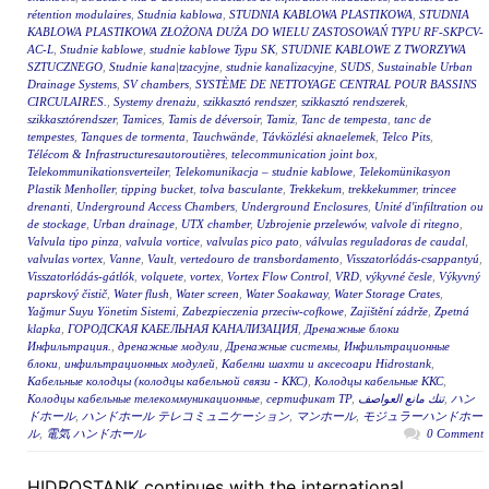
rétention modulaires
,
Studnia kablowa
,
STUDNIA KABLOWA PLASTIKOWA
,
STUDNIA
KABLOWA PLASTIKOWA ZŁOŻONA DUŻA DO WIELU ZASTOSOWAŃ TYPU RF-SKPCV-
AC-L
,
Studnie kablowe
,
studnie kablowe Typu SK
,
STUDNIE KABLOWE Z TWORZYWA
SZTUCZNEGO
,
Studnie kana|tzacyjne
,
studnie kanalizacyjne
,
SUDS
,
Sustainable Urban
Drainage Systems
,
SV chambers
,
SYSTÈME DE NETTOYAGE CENTRAL POUR BASSINS
CIRCULAIRES.
,
Systemy drenażu
,
szikkasztó rendszer
,
szikkasztó rendszerek
,
szikkasztórendszer
,
Tamices
,
Tamis de déversoir
,
Tamiz
,
Tanc de tempesta
,
tanc de
tempestes
,
Tanques de tormenta
,
Tauchwände
,
Távközlési aknaelemek
,
Telco Pits
,
Télécom & Infrastructuresautoroutières
,
telecommunication joint box
,
Telekommunikationsverteiler
,
Telekomunikacja – studnie kablowe
,
Telekomünikasyon
Plastik Menholler
,
tipping bucket
,
tolva basculante
,
Trekkekum
,
trekkekummer
,
trincee
drenanti
,
Underground Access Chambers
,
Underground Enclosures
,
Unité d'infiltration ou
de stockage
,
Urban drainage
,
UTX chamber
,
Uzbrojenie przelewów
,
valvole di ritegno
,
Valvula tipo pinza
,
valvula vortice
,
valvulas pico pato
,
válvulas reguladoras de caudal
,
valvulas vortex
,
Vanne
,
Vault
,
vertedouro de transbordamento
,
Visszatorlódás-csappantyú
,
Visszatorlódás-gátlók
,
volquete
,
vortex
,
Vortex Flow Control
,
VRD
,
výkyvné česle
,
Výkyvný
paprskový čistič
,
Water flush
,
Water screen
,
Water Soakaway
,
Water Storage Crates
,
Yağmur Suyu Yönetim Sistemi
,
Zabezpieczenia przeciw-cofkowe
,
Zajištění zádrže
,
Zpetná
klapka
,
ГОРОДСКАЯ КАБЕЛЬНАЯ КАНАЛИЗАЦИЯ
,
Дренажные блоки
Инфильтрация.
,
дренажные модули
,
Дренажные системы
,
Инфильтрационные
блоки
,
инфильтрационных модулей
,
Кабелни шахти и аксесоари Hidrostank
,
Кабельные колодцы (колодцы кабельной связи - ККС)
,
Колодцы кабельные ККС
,
Колодцы кабельные телекоммуникационные
,
сертификат ТР
,
تنك مانع العواصف
,
ハン
ドホール
,
ハンドホール テレコミュニケーション
,
マンホール
,
モジュラーハンドホー
ル
,
電気 ハンドホール
0 Comment
HIDROSTANK continues with the international