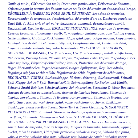
Outflow) tanks.
,
CSO retention tanks
,
Décanteurs particulaires
,
Déflecteur de flottants.
,
déflecteur pour la retenue des flottants sur les seuils des déversoirs ou des bassins d’orage
,
DÉGRILLEUR À BARREAUX POUR SEUIL DÉVERSANT
,
depositos de retencion
,
Descarregador de tempestade
,
desodorizacion
,
déversoirs d'orage
,
Discharge regulator
,
Duck Bill
,
duckbill style check valve
,
duzzasztócs-appantyú
,
duzzasztócsappantyúk
,
Duzzasztómű
,
Escalier flottant
,
ESCALIERS FLOTTANTS INOX
,
estanque de tormenta
,
Eyector
,
Eyectores
,
Finomszita - geréb
,
flow regulator
,
flushing gate
,
gate flushing system
,
Grille oscillante
,
Grobstoff-Rückhaltung
,
Klapa spłukująca
,
Klapa zwrotna
,
klapy zwrotne
,
La régulation de débit
,
Lefolyás-szabályozók
,
Lengősugár-tisztító
,
Limiteur de débit
,
limpiador autobasculante
,
limpiador basculantes
,
NETEJADORS BASCULANTS
,
NETTOYAGE DE BASSINS
,
Overflow Screen
,
Overflow Screening
,
pantallas deflectoras
,
PAS Screen
,
Pivoting Drum
,
Plovoucí klapka
,
Přepadová čistící klapka
,
Přepadový čistící
válec naplněný
,
Přepadový čistící válec plovoucí
,
Protection des déversoirs d'orage
,
Regen-überlaufbecken
,
Regenbeckenausrüstungen Spülsysteme
,
Regulace odtoku
,
Regulacja odpływu ze zbiorników
,
Régulateur de débit
,
Régulateur de débit vortex
,
REGULATEUR VORTEX
,
Rückstauklappe
,
Rückstausicherung
,
Rückstauventil
,
Schwall-
Spül-Klappe
,
Schwall-Spül-Trommel befüllt
,
Schwallspülung für Becken und Kanäle
,
Schwenk-Strahl-Reiniger
,
Schwimmklappe
,
Schwingrechen
,
Screening & Water Treatment
,
sistemas de limpieza autobasculantes
,
sistemas de limpieza basculantes
,
Sistemas de
limpieza por clapetas
,
Sistemas de limpieza por compuertas
,
Sistemas de limpieza por
vacío
,
Sita gęste
,
sito wychyłowe
,
Spłukiwanie wychyłowe –ruchome
,
Spülkippen
,
Stauklappe
,
Storm overflow Screen
,
Storm Tank & Sewer Cleansing
,
STORM WATER
RETENTION TANKS
,
stormtank
,
Stormwater discharge systems and combined sewer
overflows
,
Stormwater Management Solutions
,
STORMWATER TANKS
,
SYSTÈME DE
NETTOYAGE CENTRAL POUR BASSINS CIRCULAIRES.
,
Tamices
,
Tamis de déversoir
,
Tamiz
,
Tanc de tempesta
,
tanc de tempestes
,
Tanques de tormenta
,
Tauchwände
,
tipping
bucket
,
tolva basculante
,
Uzbrojenie przelewów
,
valvole di ritegno
,
Valvula tipo pinza
,
valvula vortice
,
valvulas pico pato
,
válvulas reguladoras de caudal
,
valvulas vortex
,