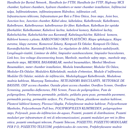
Handhole for Buried Network.
,
Handhole for FTTH
,
Handhole for FTTP
,
Highway MCX
chamber
,
hydrant chambers
,
hydrant chambers or meter chamber installation
,
Infiltracinė
talpa
,
Infiltratiekratten
,
infiltratiesysteem Hidrobox
,
infiltration cell
,
Infrastructures télécoms
,
Infrastrutture per Reti a Fibra Ottica
,
Iron steps
,
Joint box
,
Junction box
,
Junction chamber
,
Kábel akna
,
kábelakna
,
Kabelbronde
,
Kabelbrønn
,
Kabelbrunn
,
Kabelbrunnar
,
kabelbrunnar för fiber
,
Kabelkum
,
Kabelkum for optiske
fiberkabler
,
Kabelkummer
,
Kabelová šachta
,
kabelové komory
,
Kabelové šachty
,
Kabelschächte
,
Kabelschächte aus Kunststoff
,
Kabelzugschächte
,
Káblová komora
,
Káblové komory z plastu
,
KABLOVSKO OKNO PLASTIČNO
,
Klapa spłukująca
,
Klapa
zwrotna
,
klapy zwrotne
,
Komorové Zekany
,
Kompozit Ek Odalar
,
Kompozit Ek Odası
,
Kunstoffschächte
,
Kunststoff-Schächte
,
La régulation de débit
,
Lefolyás-szabályozók
,
Lengősugár-tisztító
,
Limiteur de débit
,
limpiador autobasculante
,
limpiador basculantes
,
Link box
,
low voltage disconnecting boxes
,
Manhole
,
manhole safety steps.
,
manhole step
,
manhole steps
,
MENHOL BASAMAKLAR
,
menhol basamakları
,
Menhol Merdiven
Basamakları
,
meter chamber installation
,
Modula brøndkammer
,
Modular Ek Odası
,
Modular-Ek-Odalar
,
Moduláris Kábelaknák
,
module d'rétention
,
Module d’infiltration
,
Modüler Ek Odalar
,
módulo de infiltración
,
Modulopbygget Kabelbronde
,
Modułowa
studnia kablowa
,
Muanyag Tiztitoakna
,
NETEJADORS BASCULANTS
,
NETTOYAGE DE
BASSINS
,
OSP access chamber
,
Outside plant access chamber
,
Overflow Screen
,
Overflow
Screening
,
pantallas deflectoras
,
PAS Screen
,
Pasos de polipropileno
,
Pate de
polipropileno
,
Pavimento permeable
,
peldaño
,
peldaño para pozo
,
permeable pavement
,
permeable paving
,
permeable surface
,
Pit
,
Pivoting Drum
,
plastikowe studnie kablowe
,
Plastové káblové komory
,
Plovoucí klapka
,
Polietylenowe studnie kablowe
,
Polycarbonate
Manholes
,
Polycarbonate Pull box
,
POLYPROPYLEEN KLIMTREDEN
,
polypropylene
steps
,
Polyvault
,
pozo-de-infiltracion-de-aguas
,
Pozzetti
,
pozzetti di distribuzione
,
Pozzetti
modulari per infrastrutture di reti di telecomunicazioni
,
pozzetti modulari per reti in fibra
ottica
,
pozzetti omologati telecom
,
Pozzetti Telecom
,
POZZETTO
,
POZZETTO MODULARE
PER F.O
,
POZZETTO TELECOM
,
prefabricados de concreto
,
Prefabrykowane studnie