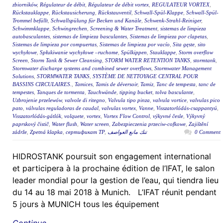
zbiorników
,
Régulateur de débit
,
Régulateur de débit vortex
,
REGULATEUR VORTEX
,
Rückstauklappe
,
Rückstausicherung
,
Rückstauventil
,
Schwall-Spül-Klappe
,
Schwall-Spül-
Trommel befüllt
,
Schwallspülung für Becken und Kanäle
,
Schwenk-Strahl-Reiniger
,
Schwimmklappe
,
Schwingrechen
,
Screening & Water Treatment
,
sistemas de limpieza
autobasculantes
,
sistemas de limpieza basculantes
,
Sistemas de limpieza por clapetas
,
Sistemas de limpieza por compuertas
,
Sistemas de limpieza por vacío
,
Sita gęste
,
sito
wychyłowe
,
Spłukiwanie wychyłowe –ruchome
,
Spülkippen
,
Stauklappe
,
Storm overflow
Screen
,
Storm Tank & Sewer Cleansing
,
STORM WATER RETENTION TANKS
,
stormtank
,
Stormwater discharge systems and combined sewer overflows
,
Stormwater Management
Solutions
,
STORMWATER TANKS
,
SYSTÈME DE NETTOYAGE CENTRAL POUR
BASSINS CIRCULAIRES.
,
Tamices
,
Tamis de déversoir
,
Tamiz
,
Tanc de tempesta
,
tanc de
tempestes
,
Tanques de tormenta
,
Tauchwände
,
tipping bucket
,
tolva basculante
,
Uzbrojenie przelewów
,
valvole di ritegno
,
Valvula tipo pinza
,
valvula vortice
,
valvulas pico
pato
,
válvulas reguladoras de caudal
,
valvulas vortex
,
Vanne
,
Visszatorlódás-csappantyú
,
Visszatorlódás-gátlók
,
volquete
,
vortex
,
Vortex Flow Control
,
výkyvné česle
,
Výkyvný
paprskový čistič
,
Water flush
,
Water screen
,
Zabezpieczenia przeciw-cofkowe
,
Zajištění
zádrže
,
Zpetná klapka
,
сертификат ТР
,
تنك مانع العواصف
0 Comment
HIDROSTANK poursuit son engagement international
et participera à la prochaine édition de l’IFAT, le salon
leader mondial pour la gestion de l’eau, qui tiendra lieu
du 14 au 18 mai 2018 à Munich. L’IFAT réunit pendant
5 jours à MUNICH tous les équipement