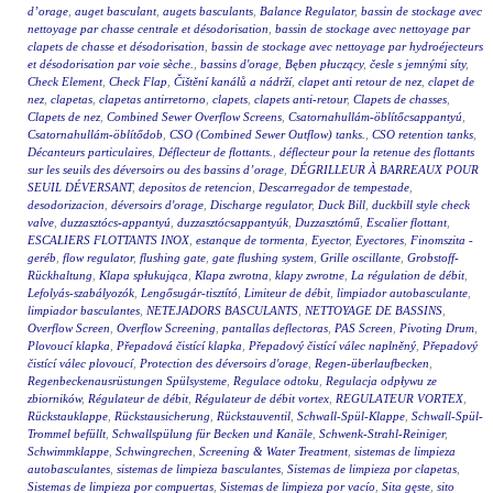
d’orage
,
auget basculant
,
augets basculants
,
Balance Regulator
,
bassin de stockage avec
nettoyage par chasse centrale et désodorisation
,
bassin de stockage avec nettoyage par
clapets de chasse et désodorisation
,
bassin de stockage avec nettoyage par hydroéjecteurs
et désodorisation par voie sèche.
,
bassins d'orage
,
Bęben płuczący
,
česle s jemnými síty
,
Check Element
,
Check Flap
,
Čištění kanálů a nádrží
,
clapet anti retour de nez
,
clapet de
nez
,
clapetas
,
clapetas antirretorno
,
clapets
,
clapets anti-retour
,
Clapets de chasses
,
Clapets de nez
,
Combined Sewer Overflow Screens
,
Csatornahullám-öblítőcsappantyú
,
Csatornahullám-öblítődob
,
CSO (Combined Sewer Outflow) tanks.
,
CSO retention tanks
,
Décanteurs particulaires
,
Déflecteur de flottants.
,
déflecteur pour la retenue des flottants
sur les seuils des déversoirs ou des bassins d’orage
,
DÉGRILLEUR À BARREAUX POUR
SEUIL DÉVERSANT
,
depositos de retencion
,
Descarregador de tempestade
,
desodorizacion
,
déversoirs d'orage
,
Discharge regulator
,
Duck Bill
,
duckbill style check
valve
,
duzzasztócs-appantyú
,
duzzasztócsappantyúk
,
Duzzasztómű
,
Escalier flottant
,
ESCALIERS FLOTTANTS INOX
,
estanque de tormenta
,
Eyector
,
Eyectores
,
Finomszita -
geréb
,
flow regulator
,
flushing gate
,
gate flushing system
,
Grille oscillante
,
Grobstoff-
Rückhaltung
,
Klapa spłukująca
,
Klapa zwrotna
,
klapy zwrotne
,
La régulation de débit
,
Lefolyás-szabályozók
,
Lengősugár-tisztító
,
Limiteur de débit
,
limpiador autobasculante
,
limpiador basculantes
,
NETEJADORS BASCULANTS
,
NETTOYAGE DE BASSINS
,
Overflow Screen
,
Overflow Screening
,
pantallas deflectoras
,
PAS Screen
,
Pivoting Drum
,
Plovoucí klapka
,
Přepadová čistící klapka
,
Přepadový čistící válec naplněný
,
Přepadový
čistící válec plovoucí
,
Protection des déversoirs d'orage
,
Regen-überlaufbecken
,
Regenbeckenausrüstungen Spülsysteme
,
Regulace odtoku
,
Regulacja odpływu ze
zbiorników
,
Régulateur de débit
,
Régulateur de débit vortex
,
REGULATEUR VORTEX
,
Rückstauklappe
,
Rückstausicherung
,
Rückstauventil
,
Schwall-Spül-Klappe
,
Schwall-Spül-
Trommel befüllt
,
Schwallspülung für Becken und Kanäle
,
Schwenk-Strahl-Reiniger
,
Schwimmklappe
,
Schwingrechen
,
Screening & Water Treatment
,
sistemas de limpieza
autobasculantes
,
sistemas de limpieza basculantes
,
Sistemas de limpieza por clapetas
,
Sistemas de limpieza por compuertas
,
Sistemas de limpieza por vacío
,
Sita gęste
,
sito