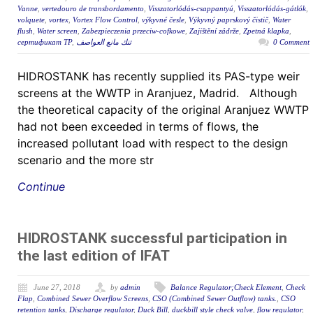
Vanne
,
vertedouro de transbordamento
,
Visszatorlódás-csappantyú
,
Visszatorlódás-gátlók
,
volquete
,
vortex
,
Vortex Flow Control
,
výkyvné česle
,
Výkyvný paprskový čistič
,
Water
flush
,
Water screen
,
Zabezpieczenia przeciw-cofkowe
,
Zajištění zádrže
,
Zpetná klapka
,
сертификат ТР
,
تنك مانع العواصف
0 Comment
HIDROSTANK has recently supplied its PAS-type weir
screens at the WWTP in Aranjuez, Madrid. Although
the theoretical capacity of the original Aranjuez WWTP
had not been exceeded in terms of flows, the
increased pollutant load with respect to the design
scenario and the more str
Continue
HIDROSTANK successful participation in
the last edition of IFAT
June 27, 2018
by
admin
Balance Regulator;Check Element
,
Check
Flap
,
Combined Sewer Overflow Screens
,
CSO (Combined Sewer Outflow) tanks.
,
CSO
retention tanks
,
Discharge regulator
,
Duck Bill
,
duckbill style check valve
,
flow regulator
,