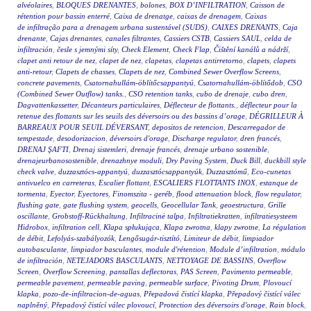
alvéolaires
,
BLOQUES DRENANTES
,
bolones
,
BOX D’INFILTRATION
,
Caisson de
rétention pour bassin enterré
,
Caixa de drenatge
,
caixas de drenagem
,
Caixas
de infiltração para a drenagem urbana sustentável (SUDS)
,
CAIXES DRENANTS
,
Caja
drenante
,
Cajas drenantes
,
canales filtrantes
,
Cassiers CSTB
,
Cassiers SAUL
,
celda de
infiltración
,
česle s jemnými síty
,
Check Element
,
Check Flap
,
Čištění kanálů a nádrží
,
clapet anti retour de nez
,
clapet de nez
,
clapetas
,
clapetas antirretorno
,
clapets
,
clapets
anti-retour
,
Clapets de chasses
,
Clapets de nez
,
Combined Sewer Overflow Screens
,
concrete pavements
,
Csatornahullám-öblítőcsappantyú
,
Csatornahullám-öblítődob
,
CSO
(Combined Sewer Outflow) tanks.
,
CSO retention tanks
,
cubo de drenaje
,
cubo dren
,
Dagvattenkassetter
,
Décanteurs particulaires
,
Déflecteur de flottants.
,
déflecteur pour la
retenue des flottants sur les seuils des déversoirs ou des bassins d’orage
,
DÉGRILLEUR À
BARREAUX POUR SEUIL DÉVERSANT
,
depositos de retencion
,
Descarregador de
tempestade
,
desodorizacion
,
déversoirs d'orage
,
Discharge regulator
,
dren francés
,
DRENAJ ŞAFTI
,
Drenaj sistemleri
,
drenaje francés
,
drenaje urbano sostenible
,
drenajeurbanosostenible
,
drenazhnye moduli
,
Dry Paving System
,
Duck Bill
,
duckbill style
check valve
,
duzzasztócs-appantyú
,
duzzasztócsappantyúk
,
Duzzasztómű
,
Eco-cunetas
antivuelco en carreteras
,
Escalier flottant
,
ESCALIERS FLOTTANTS INOX
,
estanque de
tormenta
,
Eyector
,
Eyectores
,
Finomszita - geréb
,
flood attenuation block
,
flow regulator
,
flushing gate
,
gate flushing system
,
geocells
,
Geocellular Tank
,
geoestructura
,
Grille
oscillante
,
Grobstoff-Rückhaltung
,
Infiltracinė talpa
,
Infiltratiekratten
,
infiltratiesysteem
Hidrobox
,
infiltration cell
,
Klapa spłukująca
,
Klapa zwrotna
,
klapy zwrotne
,
La régulation
de débit
,
Lefolyás-szabályozók
,
Lengősugár-tisztító
,
Limiteur de débit
,
limpiador
autobasculante
,
limpiador basculantes
,
module d'rétention
,
Module d’infiltration
,
módulo
de infiltración
,
NETEJADORS BASCULANTS
,
NETTOYAGE DE BASSINS
,
Overflow
Screen
,
Overflow Screening
,
pantallas deflectoras
,
PAS Screen
,
Pavimento permeable
,
permeable pavement
,
permeable paving
,
permeable surface
,
Pivoting Drum
,
Plovoucí
klapka
,
pozo-de-infiltracion-de-aguas
,
Přepadová čistící klapka
,
Přepadový čistící válec
naplněný
,
Přepadový čistící válec plovoucí
,
Protection des déversoirs d'orage
,
Rain block
,