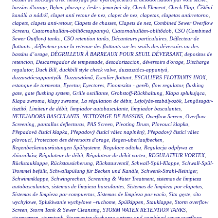
bassins d'orage
,
Bęben płuczący
,
česle s jemnými síty
,
Check Element
,
Check Flap
,
Čištění
kanálů a nádrží
,
clapet anti retour de nez
,
clapet de nez
,
clapetas
,
clapetas antirretorno
,
clapets
,
clapets anti-retour
,
Clapets de chasses
,
Clapets de nez
,
Combined Sewer Overflow
Screens
,
Csatornahullám-öblítőcsappantyú
,
Csatornahullám-öblítődob
,
CSO (Combined
Sewer Outflow) tanks.
,
CSO retention tanks
,
Décanteurs particulaires
,
Déflecteur de
flottants.
,
déflecteur pour la retenue des flottants sur les seuils des déversoirs ou des
bassins d’orage
,
DÉGRILLEUR À BARREAUX POUR SEUIL DÉVERSANT
,
depositos de
retencion
,
Descarregador de tempestade
,
desodorizacion
,
déversoirs d'orage
,
Discharge
regulator
,
Duck Bill
,
duckbill style check valve
,
duzzasztócs-appantyú
,
duzzasztócsappantyúk
,
Duzzasztómű
,
Escalier flottant
,
ESCALIERS FLOTTANTS INOX
,
estanque de tormenta
,
Eyector
,
Eyectores
,
Finomszita - geréb
,
flow regulator
,
flushing
gate
,
gate flushing system
,
Grille oscillante
,
Grobstoff-Rückhaltung
,
Klapa spłukująca
,
Klapa zwrotna
,
klapy zwrotne
,
La régulation de débit
,
Lefolyás-szabályozók
,
Lengősugár-
tisztító
,
Limiteur de débit
,
limpiador autobasculante
,
limpiador basculantes
,
NETEJADORS BASCULANTS
,
NETTOYAGE DE BASSINS
,
Overflow Screen
,
Overflow
Screening
,
pantallas deflectoras
,
PAS Screen
,
Pivoting Drum
,
Plovoucí klapka
,
Přepadová čistící klapka
,
Přepadový čistící válec naplněný
,
Přepadový čistící válec
plovoucí
,
Protection des déversoirs d'orage
,
Regen-überlaufbecken
,
Regenbeckenausrüstungen Spülsysteme
,
Regulace odtoku
,
Regulacja odpływu ze
zbiorników
,
Régulateur de débit
,
Régulateur de débit vortex
,
REGULATEUR VORTEX
,
Rückstauklappe
,
Rückstausicherung
,
Rückstauventil
,
Schwall-Spül-Klappe
,
Schwall-Spül-
Trommel befüllt
,
Schwallspülung für Becken und Kanäle
,
Schwenk-Strahl-Reiniger
,
Schwimmklappe
,
Schwingrechen
,
Screening & Water Treatment
,
sistemas de limpieza
autobasculantes
,
sistemas de limpieza basculantes
,
Sistemas de limpieza por clapetas
,
Sistemas de limpieza por compuertas
,
Sistemas de limpieza por vacío
,
Sita gęste
,
sito
wychyłowe
,
Spłukiwanie wychyłowe –ruchome
,
Spülkippen
,
Stauklappe
,
Storm overflow
Screen
,
Storm Tank & Sewer Cleansing
,
STORM WATER RETENTION TANKS
,
stormscreen
,
stormtank
,
Stormwater discharge systems and combined sewer overflows
,