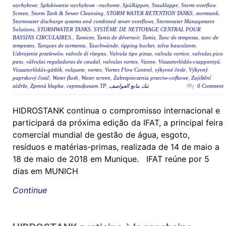
wychyłowe
,
Spłukiwanie wychyłowe –ruchome
,
Spülkippen
,
Stauklappe
,
Storm overflow
Screen
,
Storm Tank & Sewer Cleansing
,
STORM WATER RETENTION TANKS
,
stormtank
,
Stormwater discharge systems and combined sewer overflows
,
Stormwater Management
Solutions
,
STORMWATER TANKS
,
SYSTÈME DE NETTOYAGE CENTRAL POUR
BASSINS CIRCULAIRES.
,
Tamices
,
Tamis de déversoir
,
Tamiz
,
Tanc de tempesta
,
tanc de
tempestes
,
Tanques de tormenta
,
Tauchwände
,
tipping bucket
,
tolva basculante
,
Uzbrojenie przelewów
,
valvole di ritegno
,
Valvula tipo pinza
,
valvula vortice
,
valvulas pico
pato
,
válvulas reguladoras de caudal
,
valvulas vortex
,
Vanne
,
Visszatorlódás-csappantyú
,
Visszatorlódás-gátlók
,
volquete
,
vortex
,
Vortex Flow Control
,
výkyvné česle
,
Výkyvný
paprskový čistič
,
Water flush
,
Water screen
,
Zabezpieczenia przeciw-cofkowe
,
Zajištění
zádrže
,
Zpetná klapka
,
сертификат ТР
,
تنك مانع العواصف
0 Comment
HIDROSTANK continua o compromisso internacional e
participará da próxima edição da IFAT, a principal feira
comercial mundial de gestão de água, esgoto,
resíduos e matérias-primas, realizada de 14 de maio a
18 de maio de 2018 em Munique. IFAT reúne por 5
dias em MUNICH
Continue