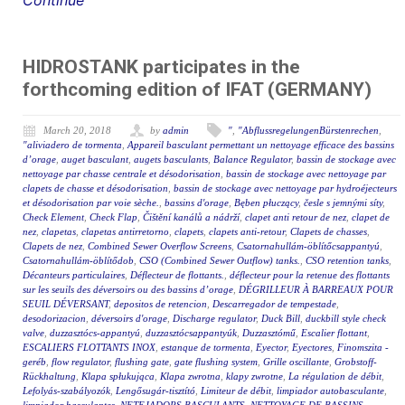
Continue
HIDROSTANK participates in the
forthcoming edition of IFAT (GERMANY)
March 20, 2018
by
admin
"
,
"AbflussregelungenBürstenrechen
,
"aliviadero de tormenta
,
Appareil basculant permettant un nettoyage efficace des bassins
d’orage
,
auget basculant
,
augets basculants
,
Balance Regulator
,
bassin de stockage avec
nettoyage par chasse centrale et désodorisation
,
bassin de stockage avec nettoyage par
clapets de chasse et désodorisation
,
bassin de stockage avec nettoyage par hydroéjecteurs
et désodorisation par voie sèche.
,
bassins d'orage
,
Bęben płuczący
,
česle s jemnými síty
,
Check Element
,
Check Flap
,
Čištění kanálů a nádrží
,
clapet anti retour de nez
,
clapet de
nez
,
clapetas
,
clapetas antirretorno
,
clapets
,
clapets anti-retour
,
Clapets de chasses
,
Clapets de nez
,
Combined Sewer Overflow Screens
,
Csatornahullám-öblítőcsappantyú
,
Csatornahullám-öblítődob
,
CSO (Combined Sewer Outflow) tanks.
,
CSO retention tanks
,
Décanteurs particulaires
,
Déflecteur de flottants.
,
déflecteur pour la retenue des flottants
sur les seuils des déversoirs ou des bassins d’orage
,
DÉGRILLEUR À BARREAUX POUR
SEUIL DÉVERSANT
,
depositos de retencion
,
Descarregador de tempestade
,
desodorizacion
,
déversoirs d'orage
,
Discharge regulator
,
Duck Bill
,
duckbill style check
valve
,
duzzasztócs-appantyú
,
duzzasztócsappantyúk
,
Duzzasztómű
,
Escalier flottant
,
ESCALIERS FLOTTANTS INOX
,
estanque de tormenta
,
Eyector
,
Eyectores
,
Finomszita -
geréb
,
flow regulator
,
flushing gate
,
gate flushing system
,
Grille oscillante
,
Grobstoff-
Rückhaltung
,
Klapa spłukująca
,
Klapa zwrotna
,
klapy zwrotne
,
La régulation de débit
,
Lefolyás-szabályozók
,
Lengősugár-tisztító
,
Limiteur de débit
,
limpiador autobasculante
,