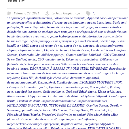
WWTP
February 22, 2021
by Juan Gazpio Irujo
"
,
"AbflussregelungenBürstenrechen
,
"aliviadero de tormenta
,
Appareil basculant permettant
un nettoyage efficace des bassins d’orage
,
auget basculant
,
augets basculants
,
Bacia anti-
poluição
,
Balance Regulator
,
bassin de stockage avec nettoyage par chasse centrale et
désodorisation
,
bassin de stockage avec nettoyage par clapets de chasse et désodorisation
,
bassin de stockage avec nettoyage par hydroéjecteurs et désodorisation par voie sèche.
,
bassins d'orage
,
Bęben płuczący
,
česle s jemnými síty
,
Check Element
,
Check Flap
,
Čištění
kanálů a nádrží
,
clapet anti retour de nez
,
clapet de nez
,
clapetas
,
clapetas antirretorno
,
clapets
,
clapets anti-retour
,
Clapets de chasses
,
Clapets de nez
,
Combined Sewer Overflow
Screens
,
Csatornahullám-öblítőcsappantyú
,
Csatornahullám-öblítődob
,
CSO (Combined
Sewer Outflow) tanks.
,
CSO retention tanks
,
Décanteurs particulaires
,
Déflecteur de
flottants.
,
déflecteur pour la retenue des flottants sur les seuils des déversoirs ou des
bassins d’orage
,
DÉGRILLEUR À BARREAUX POUR SEUIL DÉVERSANT
,
depositos de
retencion
,
Descarregador de tempestade
,
desodorizacion
,
déversoirs d'orage
,
Discharge
regulator
,
Duck Bill
,
duckbill style check valve
,
duzzasztócs-appantyú
,
duzzasztócsappantyúk
,
Duzzasztómű
,
Escalier flottant
,
ESCALIERS FLOTTANTS INOX
,
estanque de tormenta
,
Eyector
,
Eyectores
,
Finomszita - geréb
,
flow regulator
,
flushing
gate
,
gate flushing system
,
Grille oscillante
,
Grobstoff-Rückhaltung
,
Klapa spłukująca
,
Klapa zwrotna
,
klapy zwrotne
,
La régulation de débit
,
Lefolyás-szabályozók
,
Lengősugár-
tisztító
,
Limiteur de débit
,
limpiador autobasculante
,
limpiador basculantes
,
NETEJADORS BASCULANTS
,
NETTOYAGE DE BASSINS
,
Overflow Screen
,
Overflow
Screening
,
pantallas deflectoras
,
PAS Screen
,
Pivoting Drum
,
Plovoucí klapka
,
Přepadová čistící klapka
,
Přepadový čistící válec naplněný
,
Přepadový čistící válec
plovoucí
,
Protection des déversoirs d'orage
,
Regen-überlaufbecken
,
Regenbeckenausrüstungen Spülsysteme
,
Regulace odtoku
,
Regulacja odpływu ze
zbiorników
,
Régulateur de débit
,
Régulateur de débit vortex
,
REGULATEUR VORTEX
,