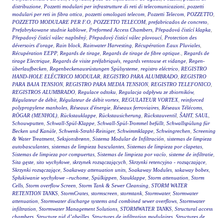
distribuzione
,
Pozzetti modulari per infrastrutture di reti di telecomunicazioni
,
pozzetti
modulari per reti in fibra ottica
,
pozzetti omologati telecom
,
Pozzetti Telecom
,
POZZETTO
,
POZZETTO MODULARE PER F.O
,
POZZETTO TELECOM
,
prefabricados de concreto
,
Prefabrykowane studnie kablowe
,
Preformed Access Chambers
,
Přepadová čistící klapka
,
Přepadový čistící válec naplněný
,
Přepadový čistící válec plovoucí
,
Protection des
déversoirs d'orage
,
Rain block
,
Rainwater Harvesting
,
Récupération Eaux Pluviales
,
Récupération EEPP
,
Regards de tirage
,
Regards de tirage de fibre optique.
,
Regards de
tirage Electrique
,
Regards de visite préfabriqués
,
regards ventouse et vidange
,
Regen-
überlaufbecken
,
Regenbeckenausrüstungen Spülsysteme
,
registro eléctrico
,
REGISTRO
HAND-HOLE ELÉCTRICO MODULAR
,
REGISTRO PARA ALUMBRADO
,
REGISTRO
PARA BAJA TENSION
,
REGISTRO PARA MEDIA TENSION
,
REGISTRO TELEFONICO
,
REGISTROS ALUMBRADO
,
Regulace odtoku
,
Regulacja odpływu ze zbiorników
,
Régulateur de débit
,
Régulateur de débit vortex
,
REGULATEUR VORTEX
,
reinforced
polypropylene manholes
,
Réseaux d'énergie
,
Réseaux ferroviaires
,
Réseaux Télécoms
,
RÖGAR (MENHOL)
,
Rückstauklappe
,
Rückstausicherung
,
Rückstauventil
,
ŠAHT
,
SAUL
,
Schouwputten
,
Schwall-Spül-Klappe
,
Schwall-Spül-Trommel befüllt
,
Schwallspülung für
Becken und Kanäle
,
Schwenk-Strahl-Reiniger
,
Schwimmklappe
,
Schwingrechen
,
Screening
& Water Treatment
,
Seksjonsbrønn
,
Sistema Modular de Infiltración
,
sistemas de limpieza
autobasculantes
,
sistemas de limpieza basculantes
,
Sistemas de limpieza por clapetas
,
Sistemas de limpieza por compuertas
,
Sistemas de limpieza por vacío
,
sisteme de infiltratie
,
Sita gęste
,
sito wychyłowe
,
skrzynek rozsączających
,
Skrzynki retencyjno - rozsączające
,
Skrzynki rozsączające
,
Soakaway attenuation units
,
Soakaway Modules
,
sokaway bobex
,
Spłukiwanie wychyłowe –ruchome
,
Spülkippen
,
Stauklappe
,
Storm attenuation
,
Storm
Cells
,
Storm overflow Screen
,
Storm Tank & Sewer Cleansing
,
STORM WATER
RETENTION TANKS
,
StormCrates
,
stormscreen
,
stormtank
,
Stormwater
,
Stormwater
attenuation
,
Stormwater discharge systems and combined sewer overflows
,
Stormwater
infiltration
,
Stormwater Management Solutions
,
STORMWATER TANKS
,
Structural access
chambers
,
Structure nid d’abeilles
,
Structures de infiltration modulaires
,
Structures de