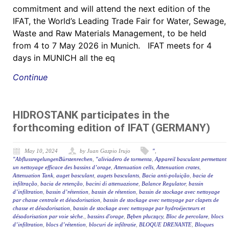
commitment and will attend the next edition of the
IFAT, the World’s Leading Trade Fair for Water, Sewage,
Waste and Raw Materials Management, to be held
from 4 to 7 May 2026 in Munich. IFAT meets for 4
days in MUNICH all the eq
Continue
HIDROSTANK participates in the
forthcoming edition of IFAT (GERMANY)
May 10, 2024
by Juan Gazpio Irujo
"
,
"AbflussregelungenBürstenrechen
,
"aliviadero de tormenta
,
Appareil basculant permettant
un nettoyage efficace des bassins d’orage
,
Attenuation cells
,
Attenuation crates
,
Attenuation Tank
,
auget basculant
,
augets basculants
,
Bacia anti-poluição
,
bacia de
infiltração
,
bacia de retenção
,
bacini di attenuazione
,
Balance Regulator
,
bassin
d’infiltration
,
bassin d’rétention
,
bassin de rétention
,
bassin de stockage avec nettoyage
par chasse centrale et désodorisation
,
bassin de stockage avec nettoyage par clapets de
chasse et désodorisation
,
bassin de stockage avec nettoyage par hydroéjecteurs et
désodorisation par voie sèche.
,
bassins d'orage
,
Bęben płuczący
,
Bloc de percolare
,
blocs
d’infiltration
,
blocs d’rétention
,
blocuri de infiltratie
,
BLOQUE DRENANTE
,
Bloques