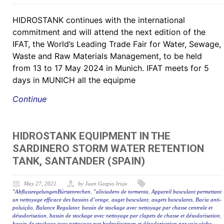
HIDROSTANK continues with the international
commitment and will attend the next edition of the
IFAT, the World’s Leading Trade Fair for Water, Sewage,
Waste and Raw Materials Management, to be held
from 13 to 17 May 2024 in Munich. IFAT meets for 5
days in MUNICH all the equipme
Continue
HIDROSTANK EQUIPMENT IN THE
SARDINERO STORM WATER RETENTION
TANK, SANTANDER (SPAIN)
May 27, 2021
by Juan Gazpio Irujo
"AbflussregelungenBürstenrechen
,
"aliviadero de tormenta
,
Appareil basculant permettant
un nettoyage efficace des bassins d’orage
,
auget basculant
,
augets basculants
,
Bacia anti-
poluição
,
Balance Regulator
,
bassin de stockage avec nettoyage par chasse centrale et
désodorisation
,
bassin de stockage avec nettoyage par clapets de chasse et désodorisation
,
bassin de stockage avec nettoyage par hydroéjecteurs et désodorisation par voie sèche.
,