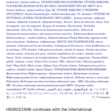
modulaires
,
Studnia kablowa
,
STUDNIA KABLOWA PLASTIKOWA
,
STUDNIA KABLOWA
PLASTIKOWA ZŁOŻONA DUŻA DO WIELU ZASTOSOWAŃ TYPU RF-SKPCV-AC-L
,
Studnie kablowe
,
studnie kablowe Typu SK
,
STUDNIE KABLOWE Z TWORZYWA
SZTUCZNEGO
,
Studnie kana|tzacyjne
,
studnie kanalizacyjne
,
SV chambers
,
SYSTÈME DE
NETTOYAGE CENTRAL POUR BASSINS CIRCULAIRES.
,
Systemy drenażu
,
szikkasztó
rendszer
,
szikkasztó rendszerek
,
szikkasztórendszer
,
Tamices
,
Tamis de déversoir
,
Tamiz
,
Tanc
de tempesta
,
tanc de tempestes
,
Tanques de tormenta
,
Tauchwände
,
Távközlési
aknaelemek
,
Telco Pits
,
Télécom & Infrastructures autoroutières
,
Télécom &
Infrastructuresautoroutières
,
telecommunication joint box
,
Telekommunikationsverteiler
,
Telekomunikacja – studnie kablowe
,
Telekomünikasyon Plastik Menholler
,
tipping bucket
,
tolva basculante
,
Trekkekum
,
trekkekummer
,
TREPTE DIN POLIPROPILENĂ
,
trincee
drenanti
,
Underground Access Chambers
,
Underground Enclosures
,
Unité d'infiltration ou
de stockage
,
UTX chamber
,
Uzbrojenie przelewów
,
valvole di ritegno
,
Valvula tipo pinza
,
valvula vortice
,
valvulas pico pato
,
válvulas reguladoras de caudal
,
valvulas vortex
,
Vanne
,
Vault
,
vertedouro de transbordamento
,
Visszatorlódás-csappantyú
,
Visszatorlódás-
gátlók
,
volquete
,
vortex
,
Vortex Flow Control
,
VRD
,
výkyvné česle
,
Výkyvný paprskový
čistič
,
Water flush
,
Water screen
,
Yağmur Suyu Yönetim Sistemi
,
Zabezpieczenia przeciw-
cofkowe
,
Zajištění zádrže
,
Zpetná klapka
,
ГОРОДСКАЯ КАБЕЛЬНАЯ КАНАЛИЗАЦИЯ
,
Дренажные блоки Инфильтрация.
,
дренажные модули
,
Дренажные системы
,
Инфильтрационные блоки
,
инфильтрационных модулей
,
Кабелни шахти и аксесоари
Hidrostank
,
Кабельные колодцы (колодцы кабельной связи - ККС)
,
Колодцы кабельные
ККС
,
Колодцы кабельные телекоммуникационные (ККТ)
,
Опорные скобы
,
сертификат ТР
,
Скобы ходовые
,
خطوات غرف التفتيش
,
تنك مانع العواصف
,
ハンドホー
ル
,
ハンドホール テレコミュニケーション
,
マンホール
,
モジュラーハンドホール
,
電
気 ハンドホール
0 Comment
HIDROSTANK continues with the international