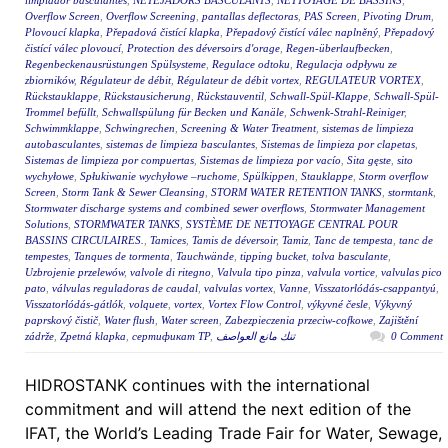
limpiador basculantes
,
NETEJADORS BASCULANTS
,
NETTOYAGE DE BASSINS
,
Overflow Screen
,
Overflow Screening
,
pantallas deflectoras
,
PAS Screen
,
Pivoting Drum
,
Plovoucí klapka
,
Přepadová čistící klapka
,
Přepadový čistící válec naplněný
,
Přepadový
čistící válec plovoucí
,
Protection des déversoirs d'orage
,
Regen-überlaufbecken
,
Regenbeckenausrüstungen Spülsysteme
,
Regulace odtoku
,
Regulacja odpływu ze
zbiorników
,
Régulateur de débit
,
Régulateur de débit vortex
,
REGULATEUR VORTEX
,
Rückstauklappe
,
Rückstausicherung
,
Rückstauventil
,
Schwall-Spül-Klappe
,
Schwall-Spül-
Trommel befüllt
,
Schwallspülung für Becken und Kanäle
,
Schwenk-Strahl-Reiniger
,
Schwimmklappe
,
Schwingrechen
,
Screening & Water Treatment
,
sistemas de limpieza
autobasculantes
,
sistemas de limpieza basculantes
,
Sistemas de limpieza por clapetas
,
Sistemas de limpieza por compuertas
,
Sistemas de limpieza por vacío
,
Sita gęste
,
sito
wychyłowe
,
Spłukiwanie wychyłowe –ruchome
,
Spülkippen
,
Stauklappe
,
Storm overflow
Screen
,
Storm Tank & Sewer Cleansing
,
STORM WATER RETENTION TANKS
,
stormtank
,
Stormwater discharge systems and combined sewer overflows
,
Stormwater Management
Solutions
,
STORMWATER TANKS
,
SYSTÈME DE NETTOYAGE CENTRAL POUR
BASSINS CIRCULAIRES.
,
Tamices
,
Tamis de déversoir
,
Tamiz
,
Tanc de tempesta
,
tanc de
tempestes
,
Tanques de tormenta
,
Tauchwände
,
tipping bucket
,
tolva basculante
,
Uzbrojenie przelewów
,
valvole di ritegno
,
Valvula tipo pinza
,
valvula vortice
,
valvulas pico
pato
,
válvulas reguladoras de caudal
,
valvulas vortex
,
Vanne
,
Visszatorlódás-csappantyú
,
Visszatorlódás-gátlók
,
volquete
,
vortex
,
Vortex Flow Control
,
výkyvné česle
,
Výkyvný
paprskový čistič
,
Water flush
,
Water screen
,
Zabezpieczenia przeciw-cofkowe
,
Zajištění
zádrže
,
Zpetná klapka
,
сертификат ТР
,
تنك مانع العواصف
0 Comment
HIDROSTANK continues with the international
commitment and will attend the next edition of the
IFAT, the World’s Leading Trade Fair for Water, Sewage,