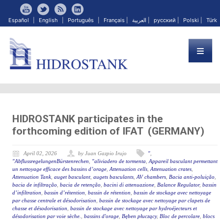
Español
|
English
|
Português
|
Français
|
العربية
|
русский
|
Polski
|
Türk
HIDROSTANK participates in the
forthcoming edition of IFAT (GERMANY)
April 02, 2026
by Juan Gazpio Irujo
"
,
"AbflussregelungenBürstenrechen
,
"aliviadero de tormenta
,
Appareil basculant permettant
un nettoyage efficace des bassins d’orage
,
Attenuation cells
,
Attenuation crates
,
Attenuation Tank
,
auget basculant
,
augets basculants
,
AV chambers
,
Bacia anti-poluição
,
bacia de infiltração
,
bacia de retenção
,
bacini di attenuazione
,
Balance Regulator
,
bassin
d’infiltration
,
bassin d’rétention
,
bassin de rétention
,
bassin de stockage avec nettoyage
par chasse centrale et désodorisation
,
bassin de stockage avec nettoyage par clapets de
chasse et désodorisation
,
bassin de stockage avec nettoyage par hydroéjecteurs et
désodorisation par voie sèche.
,
bassins d'orage
,
Bęben płuczący
,
Bloc de percolare
,
blocs