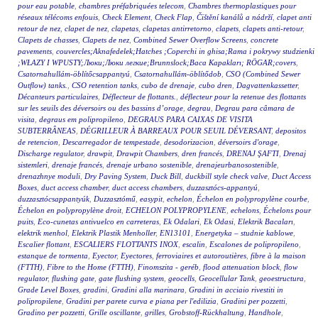
pour eau potable
,
chambres préfabriquées telecom
,
Chambres thermoplastiques pour
réseaux télécoms enfouis
,
Check Element
,
Check Flap
,
Čištění kanálů a nádrží
,
clapet anti
retour de nez
,
clapet de nez
,
clapetas
,
clapetas antirretorno
,
clapets
,
clapets anti-retour
,
Clapets de chasses
,
Clapets de nez
,
Combined Sewer Overflow Screens
,
concrete
pavements
,
couvercles;Aknafedelek;Hatches ;Coperchi in ghisa;Rama i pokrywy studzienki
;WŁAZY I WPUSTY;Люки;Люки легкие;Brunnslock;Baca Kapakları; RÖGAR;covers
,
Csatornahullám-öblítőcsappantyú
,
Csatornahullám-öblítődob
,
CSO (Combined Sewer
Outflow) tanks.
,
CSO retention tanks
,
cubo de drenaje
,
cubo dren
,
Dagvattenkassetter
,
Décanteurs particulaires
,
Déflecteur de flottants.
,
déflecteur pour la retenue des flottants
sur les seuils des déversoirs ou des bassins d’orage
,
degrau
,
Degrau para câmara de
visita
,
degraus em polipropileno
,
DEGRAUS PARA CAIXAS DE VISITA
SUBTERRÂNEAS
,
DÉGRILLEUR À BARREAUX POUR SEUIL DÉVERSANT
,
depositos
de retencion
,
Descarregador de tempestade
,
desodorizacion
,
déversoirs d'orage
,
Discharge regulator
,
drawpit
,
Drawpit Chambers
,
dren francés
,
DRENAJ ŞAFTI
,
Drenaj
sistemleri
,
drenaje francés
,
drenaje urbano sostenible
,
drenajeurbanosostenible
,
drenazhnye moduli
,
Dry Paving System
,
Duck Bill
,
duckbill style check valve
,
Duct Access
Boxes
,
duct access chamber
,
duct access chambers
,
duzzasztócs-appantyú
,
duzzasztócsappantyúk
,
Duzzasztómű
,
easypit
,
echelon
,
Échelon en polypropylène courbe
,
Échelon en polypropylène droit
,
ECHELON POLYPROPYLENE
,
echelons
,
Échelons pour
puits
,
Eco-cunetas antivuelco en carreteras
,
Ek Odalari
,
Ek Odasi
,
Elektrik Bacaları
,
elektrik menhol
,
Elektrik Plastik Menholler
,
EN13101
,
Energetyka – studnie kablowe
,
Escalier flottant
,
ESCALIERS FLOTTANTS INOX
,
escalin
,
Escalones de polipropileno
,
estanque de tormenta
,
Eyector
,
Eyectores
,
ferroviaires et autoroutières
,
fibre à la maison
(FTTH)
,
Fibre to the Home (FTTH)
,
Finomszita - geréb
,
flood attenuation block
,
flow
regulator
,
flushing gate
,
gate flushing system
,
geocells
,
Geocellular Tank
,
geoestructura
,
Grade Level Boxes
,
gradini
,
Gradini alla marinara
,
Gradini in acciaio rivestiti in
polipropilene
,
Gradini per parete curva e piana per l'edilizia
,
Gradini per pozzetti
,
Gradino per pozzetti
,
Grille oscillante
,
grilles
,
Grobstoff-Rückhaltung
,
Handhole
,