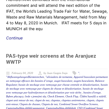
commitment and will attend the next edition of the
IFAT, the World’s Leading Trade Fair for Water, Sewage,
Waste and Raw Materials Management, held from May
4 to May 8, 2020 in Munich. IFAT meets for 5 days in
MUNICH all the equ
Continue
PAS-type weir screens at the Aranjuez
WWTP
February 04, 2020
by Juan Gazpio Irujo
"
,
"AbflussregelungenBürstenrechen
,
"aliviadero de tormenta
,
Appareil basculant permettant
un nettoyage efficace des bassins d’orage
,
auget basculant
,
augets basculants
,
Balance
Regulator
,
bassin de stockage avec nettoyage par chasse centrale et désodorisation
,
bassin
de stockage avec nettoyage par clapets de chasse et désodorisation
,
bassin de stockage
avec nettoyage par hydroéjecteurs et désodorisation par voie sèche.
,
bassins d'orage
,
Bęben płuczący
,
česle s jemnými síty
,
Check Element
,
Check Flap
,
Čištění kanálů a nádrží
,
clapet anti retour de nez
,
clapet de nez
,
clapetas
,
clapetas antirretorno
,
clapets
,
clapets
anti-retour
,
Clapets de chasses
,
Clapets de nez
,
Combined Sewer Overflow Screens
,
Csatornahullám-öblítőcsappantyú
,
Csatornahullám-öblítődob
,
CSO (Combined Sewer