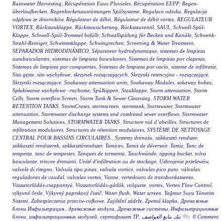
Rainwater Harvesting
,
Récupération Eaux Pluviales
,
Récupération EEPP
,
Regen-
überlaufbecken
,
Regenbeckenausrüstungen Spülsysteme
,
Regulace odtoku
,
Regulacja
odpływu ze zbiorników
,
Régulateur de débit
,
Régulateur de débit vortex
,
REGULATEUR
VORTEX
,
Rückstauklappe
,
Rückstausicherung
,
Rückstauventil
,
SAUL
,
Schwall-Spül-
Klappe
,
Schwall-Spül-Trommel befüllt
,
Schwallspülung für Becken und Kanäle
,
Schwenk-
Strahl-Reiniger
,
Schwimmklappe
,
Schwingrechen
,
Screening & Water Treatment
,
SEPARADOR HIDRODINÁMICO
,
Séparateur hydrodynamique
,
sistemas de limpieza
autobasculantes
,
sistemas de limpieza basculantes
,
Sistemas de limpieza por clapetas
,
Sistemas de limpieza por compuertas
,
Sistemas de limpieza por vacío
,
sisteme de infiltratie
,
Sita gęste
,
sito wychyłowe
,
skrzynek rozsączających
,
Skrzynki retencyjno - rozsączające
,
Skrzynki rozsączające
,
Soakaway attenuation units
,
Soakaway Modules
,
sokaway bobex
,
Spłukiwanie wychyłowe –ruchome
,
Spülkippen
,
Stauklappe
,
Storm attenuation
,
Storm
Cells
,
Storm overflow Screen
,
Storm Tank & Sewer Cleansing
,
STORM WATER
RETENTION TANKS
,
StormCrates
,
stormscreen
,
stormtank
,
Stormwater
,
Stormwater
attenuation
,
Stormwater discharge systems and combined sewer overflows
,
Stormwater
Management Solutions
,
STORMWATER TANKS
,
Structure nid d’abeilles
,
Structures de
infiltration modulaires
,
Structures de rétention modulaires
,
SYSTÈME DE NETTOYAGE
CENTRAL POUR BASSINS CIRCULAIRES.
,
Systemy drenażu
,
szikkasztó rendszer
,
szikkasztó rendszerek
,
szikkasztórendszer
,
Tamices
,
Tamis de déversoir
,
Tamiz
,
Tanc de
tempesta
,
tanc de tempestes
,
Tanques de tormenta
,
Tauchwände
,
tipping bucket
,
tolva
basculante
,
trincee drenanti
,
Unité d'infiltration ou de stockage
,
Uzbrojenie przelewów
,
valvole di ritegno
,
Valvula tipo pinza
,
valvula vortice
,
valvulas pico pato
,
válvulas
reguladoras de caudal
,
valvulas vortex
,
Vanne
,
vertedouro de transbordamento
,
Visszatorlódás-csappantyú
,
Visszatorlódás-gátlók
,
volquete
,
vortex
,
Vortex Flow Control
,
výkyvné česle
,
Výkyvný paprskový čistič
,
Water flush
,
Water screen
,
Yağmur Suyu Yönetim
Sistemi
,
Zabezpieczenia przeciw-cofkowe
,
Zajištění zádrže
,
Zpetná klapka
,
Дренажные
блоки Инфильтрация.
,
дренажные модули
,
Дренажные системы
,
Инфильтрационные
блоки
,
инфильтрационных модулей
,
сертификат ТР
,
تنك مانع العواصف
0 Comment