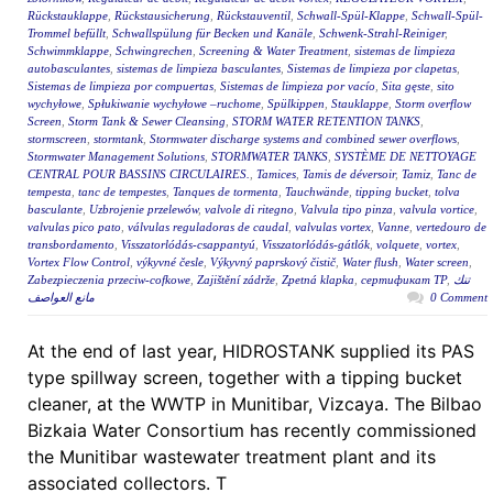
Rückstauklappe
,
Rückstausicherung
,
Rückstauventil
,
Schwall-Spül-Klappe
,
Schwall-Spül-
Trommel befüllt
,
Schwallspülung für Becken und Kanäle
,
Schwenk-Strahl-Reiniger
,
Schwimmklappe
,
Schwingrechen
,
Screening & Water Treatment
,
sistemas de limpieza
autobasculantes
,
sistemas de limpieza basculantes
,
Sistemas de limpieza por clapetas
,
Sistemas de limpieza por compuertas
,
Sistemas de limpieza por vacío
,
Sita gęste
,
sito
wychyłowe
,
Spłukiwanie wychyłowe –ruchome
,
Spülkippen
,
Stauklappe
,
Storm overflow
Screen
,
Storm Tank & Sewer Cleansing
,
STORM WATER RETENTION TANKS
,
stormscreen
,
stormtank
,
Stormwater discharge systems and combined sewer overflows
,
Stormwater Management Solutions
,
STORMWATER TANKS
,
SYSTÈME DE NETTOYAGE
CENTRAL POUR BASSINS CIRCULAIRES.
,
Tamices
,
Tamis de déversoir
,
Tamiz
,
Tanc de
tempesta
,
tanc de tempestes
,
Tanques de tormenta
,
Tauchwände
,
tipping bucket
,
tolva
basculante
,
Uzbrojenie przelewów
,
valvole di ritegno
,
Valvula tipo pinza
,
valvula vortice
,
valvulas pico pato
,
válvulas reguladoras de caudal
,
valvulas vortex
,
Vanne
,
vertedouro de
transbordamento
,
Visszatorlódás-csappantyú
,
Visszatorlódás-gátlók
,
volquete
,
vortex
,
Vortex Flow Control
,
výkyvné česle
,
Výkyvný paprskový čistič
,
Water flush
,
Water screen
,
Zabezpieczenia przeciw-cofkowe
,
Zajištění zádrže
,
Zpetná klapka
,
сертификат ТР
,
تنك
مانع العواصف
0 Comment
At the end of last year, HIDROSTANK supplied its PAS
type spillway screen, together with a tipping bucket
cleaner, at the WWTP in Munitibar, Vizcaya. The Bilbao
Bizkaia Water Consortium has recently commissioned
the Munitibar wastewater treatment plant and its
associated collectors. T