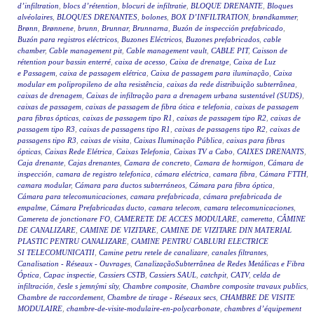
d’infiltration
,
blocs d’rétention
,
blocuri de infiltratie
,
BLOQUE DRENANTE
,
Bloques
alvéolaires
,
BLOQUES DRENANTES
,
bolones
,
BOX D’INFILTRATION
,
brøndkammer
,
Brønn
,
Brønnene
,
brunn
,
Brunnar
,
Brunnarna
,
Buzón de inspección prefabricado
,
Buzón para registros eléctricos
,
Buzones Eléctricos
,
Buzones prefabricados
,
cable
chamber
,
Cable management pit
,
Cable management vault
,
CABLE PIT
,
Caisson de
rétention pour bassin enterré
,
caixa de acesso
,
Caixa de drenatge
,
Caixa de Luz
e Passagem
,
caixa de passagem elétrica
,
Caixa de passagem para iluminação
,
Caixa
modular em polipropileno de alta resistência
,
caixas da rede distribuição subterrânea
,
caixas de drenagem
,
Caixas de infiltração para a drenagem urbana sustentável (SUDS)
,
caixas de passagem
,
caixas de passagem de fibra ótica e telefonia
,
caixas de passagem
para fibras ópticas
,
caixas de passagem tipo R1
,
caixas de passagem tipo R2
,
caixas de
passagem tipo R3
,
caixas de passagens tipo R1
,
caixas de passagens tipo R2
,
caixas de
passagens tipo R3
,
caixas de visita
,
Caixas Iluminação Pública
,
caixas para fibras
ópticas
,
Caixas Rede Elétrica
,
Caixas Telefonia
,
Caixas TV a Cabo
,
CAIXES DRENANTS
,
Caja drenante
,
Cajas drenantes
,
Camara de concreto
,
Camara de hormigon
,
Cámara de
inspección
,
camara de registro telefonica
,
cámara eléctrica
,
camara fibra
,
Cámara FTTH
,
camara modular
,
Cámara para ductos subterráneos
,
Cámara para fibra óptica
,
Cámara para telecomunicaciones
,
camara prefabricada
,
cámara prefabricada de
empalme
,
Cámara Prefabricadas ducto
,
camara telecom
,
camara telecomunicaciones
,
Camereta de jonctionare FO
,
CAMERETE DE ACCES MODULARE
,
cameretta
,
CĂMINE
DE CANALIZARE
,
CAMINE DE VIZITARE
,
CAMINE DE VIZITARE DIN MATERIAL
PLASTIC PENTRU CANALIZARE
,
CAMINE PENTRU CABLURI ELECTRICE
SI TELECOMUNICATII
,
Camine petru retele de canalizare
,
canales filtrantes
,
Canalisation - Réseaux - Ouvrages
,
CanalizaçãoSubterrânea de Redes Metálicas e Fibra
Óptica
,
Capac inspectie
,
Cassiers CSTB
,
Cassiers SAUL
,
catchpit
,
CATV
,
celda de
infiltración
,
česle s jemnými síty
,
Chambre composite
,
Chambre composite travaux publics
,
Chambre de raccordement
,
Chambre de tirage - Réseaux secs
,
CHAMBRE DE VISITE
MODULAIRE
,
chambre-de-visite-modulaire-en-polycarbonate
,
chambres d’équipement