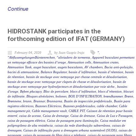
Continue
HIDROSTANK participates in the
forthcoming edition of IFAT (GERMANY)
February 04, 2020
by Juan Gazpio Irujo
"
,
"AbflussregelungenBürstenrechen
,
"aliviadero de tormenta
,
Appareil basculant permettant
un nettoyage efficace des bassins d’orage
,
Attenuation cells
,
Attenuation crates
,
Attenuation Tank
,
auget basculant
,
augets basculants
,
AV chambers
,
Bacia anti-poluição
,
bacini di attenuazione
,
Balance Regulator
,
bassin d’infiltration
,
bassin d’rétention
,
bassin
de rétention
,
bassin de stockage avec nettoyage par chasse centrale et désodorisation
,
bassin de stockage avec nettoyage par clapets de chasse et désodorisation
,
bassin de
stockage avec nettoyage par hydroéjecteurs et désodorisation par voie sèche.
,
bassins
d'orage
,
Bęben płuczący
,
Bloc de percolare
,
blocs d’infiltration
,
blocs d’rétention
,
blocuri
de infiltratie
,
Bloques alvéolaires
,
bolones
,
BOX D’INFILTRATION
,
brøndkammer
,
Brønn
,
Brønnene
,
brunn
,
Brunnar
,
Brunnarna
,
Buzón de inspección prefabricado
,
Buzón para
registros eléctricos
,
Buzones Eléctricos
,
Buzones prefabricados
,
cable chamber
,
Cable
management pit
,
Cable management vault
,
CABLE PIT
,
Caisson de rétention pour bassin
enterré
,
caixa de acesso
,
Caixa de drenatge
,
Caixa de drenaxe
,
Caixa de Luz e Passagem
,
caixa de passagem elétrica
,
Caixa de passagem para iluminação
,
Caixa modular em
polipropileno de alta resistência
,
caixas da rede distribuição subterrânea
,
caixas de
drenagem
,
Caixas de infiltração para a drenagem urbana sustentável (SUDS)
,
caixas de
passagem
,
caixas de passagem de fibra ótica e telefonia
,
caixas de passagem para fibras