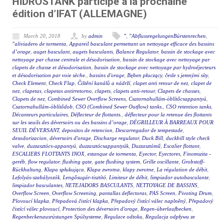
HIDROSTANK participe à la prochaine
édition d’IFAT (ALLEMAGNE)
March 20, 2018
by
admin
"
,
"AbflussregelungenBürstenrechen
,
"aliviadero de tormenta
,
Appareil basculant permettant un nettoyage efficace des bassins
d’orage
,
auget basculant
,
augets basculants
,
Balance Regulator
,
bassin de stockage avec
nettoyage par chasse centrale et désodorisation
,
bassin de stockage avec nettoyage par
clapets de chasse et désodorisation
,
bassin de stockage avec nettoyage par hydroéjecteurs
et désodorisation par voie sèche.
,
bassins d'orage
,
Bęben płuczący
,
česle s jemnými síty
,
Check Element
,
Check Flap
,
Čištění kanálů a nádrží
,
clapet anti retour de nez
,
clapet de
nez
,
clapetas
,
clapetas antirretorno
,
clapets
,
clapets anti-retour
,
Clapets de chasses
,
Clapets de nez
,
Combined Sewer Overflow Screens
,
Csatornahullám-öblítőcsappantyú
,
Csatornahullám-öblítődob
,
CSO (Combined Sewer Outflow) tanks.
,
CSO retention tanks
,
Décanteurs particulaires
,
Déflecteur de flottants.
,
déflecteur pour la retenue des flottants
sur les seuils des déversoirs ou des bassins d’orage
,
DÉGRILLEUR À BARREAUX POUR
SEUIL DÉVERSANT
,
depositos de retencion
,
Descarregador de tempestade
,
desodorizacion
,
déversoirs d'orage
,
Discharge regulator
,
Duck Bill
,
duckbill style check
valve
,
duzzasztócs-appantyú
,
duzzasztócsappantyúk
,
Duzzasztómű
,
Escalier flottant
,
ESCALIERS FLOTTANTS INOX
,
estanque de tormenta
,
Eyector
,
Eyectores
,
Finomszita -
geréb
,
flow regulator
,
flushing gate
,
gate flushing system
,
Grille oscillante
,
Grobstoff-
Rückhaltung
,
Klapa spłukująca
,
Klapa zwrotna
,
klapy zwrotne
,
La régulation de débit
,
Lefolyás-szabályozók
,
Lengősugár-tisztító
,
Limiteur de débit
,
limpiador autobasculante
,
limpiador basculantes
,
NETEJADORS BASCULANTS
,
NETTOYAGE DE BASSINS
,
Overflow Screen
,
Overflow Screening
,
pantallas deflectoras
,
PAS Screen
,
Pivoting Drum
,
Plovoucí klapka
,
Přepadová čistící klapka
,
Přepadový čistící válec naplněný
,
Přepadový
čistící válec plovoucí
,
Protection des déversoirs d'orage
,
Regen-überlaufbecken
,
Regenbeckenausrüstungen Spülsysteme
,
Regulace odtoku
,
Regulacja odpływu ze