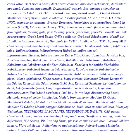
check valve
,
Duct Access Boxes
,
duct access chamber
,
duct access chambers
,
duzzasztócs-
appantyú
,
duzzasztócsappantyúk
,
Duzzasztómű
,
easypit
,
Eco-cunetas antivuelco en
carreteras
,
Ek Odalari
,
Ek Odasi
,
Elektrik Bacaları
,
elektrik menhol
,
Elektrik Plastik
Menholler
,
Energetyka – studnie kablowe
,
Escalier flottant
,
ESCALIERS FLOTTANTS
INOX
,
estanque de tormenta
,
Eyector
,
Eyectores
,
ferroviaires et autoroutières
,
fibre à la
maison (FTTH)
,
Fibre to the Home (FTTH)
,
Finomszita - geréb
,
flood attenuation block
,
flow regulator
,
flushing gate
,
gate flushing system
,
geoceldas
,
geocells
,
Geocellular Tank
,
geoestructura
,
Grade Level Boxes
,
Grille oscillante
,
Grobstoff-Rückhaltung
,
Handhole
,
Handhole for Buried Network.
,
Handhole for FTTH
,
Handhole for FTTP
,
Highway MCX
chamber
,
hydrant chambers
,
hydrant chambers or meter chamber installation
,
Infiltracinė
talpa
,
Infiltratiekratten
,
infiltratiesysteem Hidrobox
,
infiltration cell
,
Infrastructures télécoms
,
Infrastrutture per Reti a Fibra Ottica
,
Joint box
,
Junction box
,
Junction chamber
,
Kábel akna
,
kábelakna
,
Kabelbronde
,
Kabelbrønn
,
Kabelbrunn
,
Kabelbrunnar
,
kabelbrunnar för fiber
,
Kabelkum
,
Kabelkum for optiske fiberkabler
,
Kabelkummer
,
Kabelová šachta
,
kabelové komory
,
Kabelové šachty
,
Kabelschächte
,
Kabelschächte aus Kunststoff
,
Kabelzugschächte
,
Káblová komora
,
Káblové komory z
plastu
,
Klapa spłukująca
,
Klapa zwrotna
,
klapy zwrotne
,
Komorové Zekany
,
Kompozit
Ek Odalar
,
Kompozit Ek Odası
,
Kunstoffschächte
,
Kunststoff-Schächte
,
La régulation de
débit
,
Lefolyás-szabályozók
,
Lengősugár-tisztító
,
Limiteur de débit
,
limpiador
autobasculante
,
limpiador basculantes
,
Link box
,
low voltage disconnecting boxes
,
Manhole
,
meter chamber installation
,
Modula brøndkammer
,
Modular Ek Odası
,
Modular-Ek-Odalar
,
Moduláris Kábelaknák
,
module d'rétention
,
Module d’infiltration
,
Modüler Ek Odalar
,
Modulopbygget Kabelbronde
,
Modułowa studnia kablowa
,
Muanyag
Tiztitoakna
,
NETEJADORS BASCULANTS
,
NETTOYAGE DE BASSINS
,
OSP access
chamber
,
Outside plant access chamber
,
Overflow Screen
,
Overflow Screening
,
pantallas
deflectoras
,
PAS Screen
,
Pit
,
Pivoting Drum
,
plastikowe studnie kablowe
,
Plastové káblové
komory
,
Plovoucí klapka
,
Polietylenowe studnie kablowe
,
Polycarbonate Manholes
,
Polycarbonate Pull box
,
Polyvault
,
pozo-de-infiltracion-de-aguas
,
Pozzetti
,
pozzetti di