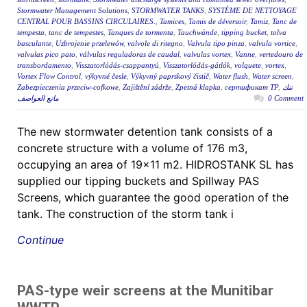
Stormwater Management Solutions
,
STORMWATER TANKS
,
SYSTÈME DE NETTOYAGE
CENTRAL POUR BASSINS CIRCULAIRES.
,
Tamices
,
Tamis de déversoir
,
Tamiz
,
Tanc de
tempesta
,
tanc de tempestes
,
Tanques de tormenta
,
Tauchwände
,
tipping bucket
,
tolva
basculante
,
Uzbrojenie przelewów
,
valvole di ritegno
,
Valvula tipo pinza
,
valvula vortice
,
valvulas pico pato
,
válvulas reguladoras de caudal
,
valvulas vortex
,
Vanne
,
vertedouro de
transbordamento
,
Visszatorlódás-csappantyú
,
Visszatorlódás-gátlók
,
volquete
,
vortex
,
Vortex Flow Control
,
výkyvné česle
,
Výkyvný paprskový čistič
,
Water flush
,
Water screen
,
Zabezpieczenia przeciw-cofkowe
,
Zajištění zádrže
,
Zpetná klapka
,
сертификат ТР
,
تنك
مانع العواصف
0 Comment
The new stormwater detention tank consists of a
concrete structure with a volume of 176 m3,
occupying an area of 19×11 m2. HIDROSTANK SL has
supplied our tipping buckets and Spillway PAS
Screens, which guarantee the good operation of the
tank. The construction of the storm tank i
Continue
PAS-type weir screens at the Munitibar