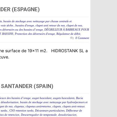
NDER (ESPAGNE)
ts
,
bassin de stockage avec nettoyage par chasse centrale et
 voie sèche.
,
bassins d'orage
,
clapet anti retour de nez
,
clapet de nez
,
des déversoirs ou des bassins d’orage
,
DÉGRILLEUR À BARREAUX POUR
E BASSINS
,
Protection des déversoirs d'orage
,
Régulateur de débit
,
0 Comment
t une surface de 19×11 m2. HIDROSTANK SL a
 cuve.
 SANTANDER (SPAIN)
icace des bassins d’orage
,
auget basculant
,
augets basculants
,
Bacia
t désodorisation
,
bassin de stockage avec nettoyage par hydroéjecteurs et
apet de nez
,
clapetas
,
clapetas antirretorno
,
clapets
,
clapets anti-retour
,
tanks.
,
CSO retention tanks
,
Décanteurs particulaires
,
Déflecteur de
tos de retencion
,
Descarregador de tempestade
,
desodorizacion
,