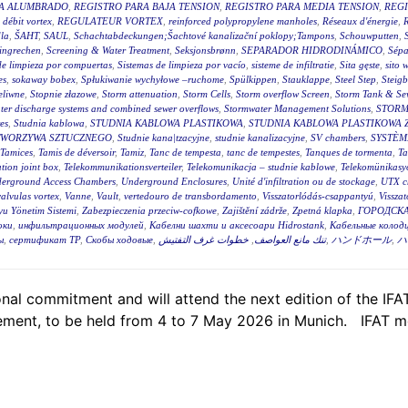
RA ALUMBRADO
,
REGISTRO PARA BAJA TENSION
,
REGISTRO PARA MEDIA TENSION
,
REGI
 débit vortex
,
REGULATEUR VORTEX
,
reinforced polypropylene manholes
,
Réseaux d'énergie
,
R
la
,
ŠAHT
,
SAUL
,
Schachtabdeckungen;Šachtové kanalizační poklopy;Tampons
,
Schouwputten
,
ingrechen
,
Screening & Water Treatment
,
Seksjonsbrønn
,
SEPARADOR HIDRODINÁMICO
,
Sépa
de limpieza por compuertas
,
Sistemas de limpieza por vacío
,
sisteme de infiltratie
,
Sita gęste
,
sito 
es
,
sokaway bobex
,
Spłukiwanie wychyłowe –ruchome
,
Spülkippen
,
Stauklappe
,
Steel Step
,
Steig
eliwne
,
Stopnie złazowe
,
Storm attenuation
,
Storm Cells
,
Storm overflow Screen
,
Storm Tank & Se
ter discharge systems and combined sewer overflows
,
Stormwater Management Solutions
,
STORM
es
,
Studnia kablowa
,
STUDNIA KABLOWA PLASTIKOWA
,
STUDNIA KABLOWA PLASTIKOWA 
TWORZYWA SZTUCZNEGO
,
Studnie kana|tzacyjne
,
studnie kanalizacyjne
,
SV chambers
,
SYSTÈM
Tamices
,
Tamis de déversoir
,
Tamiz
,
Tanc de tempesta
,
tanc de tempestes
,
Tanques de tormenta
,
T
tion joint box
,
Telekommunikationsverteiler
,
Telekomunikacja – studnie kablowe
,
Telekomünikasyo
erground Access Chambers
,
Underground Enclosures
,
Unité d'infiltration ou de stockage
,
UTX c
valvulas vortex
,
Vanne
,
Vault
,
vertedouro de transbordamento
,
Visszatorlódás-csappantyú
,
Vissza
u Yönetim Sistemi
,
Zabezpieczenia przeciw-cofkowe
,
Zajištění zádrže
,
Zpetná klapka
,
ГОРОДСКА
оки
,
инфильтрационных модулей
,
Кабелни шахти и аксесоари Hidrostank
,
Кабельные колодц
ы
,
сертификат ТР
,
Скобы ходовые
,
خطوات غرف التفتيش
,
تنك مانع العواصف
,
ハンドホール
,
ハ
al commitment and will attend the next edition of the IFAT,
ent, to be held from 4 to 7 May 2026 in Munich. IFAT me