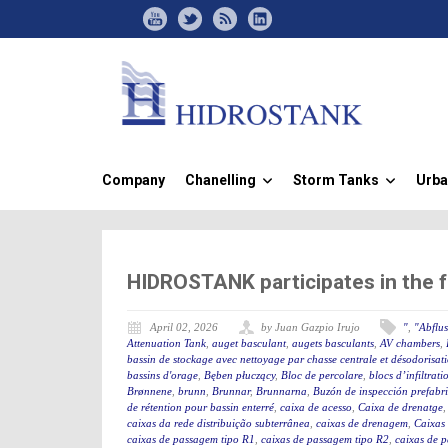
Company
Chanelling
Storm Tanks
Urba
»
»
HIDROSTANK participates in the 
April 02, 2026
by Juan Gazpio Irujo
"
,
"Abflu
Attenuation Tank
,
auget basculant
,
augets basculants
,
AV chambers
,
bassin de stockage avec nettoyage par chasse centrale et désodorisat
bassins d'orage
,
Bęben płuczący
,
Bloc de percolare
,
blocs d’infiltrati
Brønnene
,
brunn
,
Brunnar
,
Brunnarna
,
Buzón de inspección prefabr
de rétention pour bassin enterré
,
caixa de acesso
,
Caixa de drenatge
caixas da rede distribuição subterrânea
,
caixas de drenagem
,
Caixas
caixas de passagem tipo R1
,
caixas de passagem tipo R2
,
caixas de 