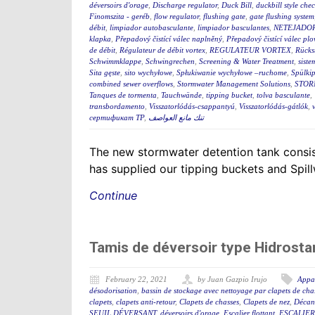
déversoirs d'orage
,
Discharge regulator
,
Duck Bill
,
duckbill style che
Finomszita - geréb
,
flow regulator
,
flushing gate
,
gate flushing system
débit
,
limpiador autobasculante
,
limpiador basculantes
,
NETEJADO
klapka
,
Přepadový čistící válec naplněný
,
Přepadový čistící válec plo
de débit
,
Régulateur de débit vortex
,
REGULATEUR VORTEX
,
Rücks
Schwimmklappe
,
Schwingrechen
,
Screening & Water Treatment
,
siste
Sita gęste
,
sito wychyłowe
,
Spłukiwanie wychyłowe –ruchome
,
Spülki
combined sewer overflows
,
Stormwater Management Solutions
,
STOR
Tanques de tormenta
,
Tauchwände
,
tipping bucket
,
tolva basculante
,
transbordamento
,
Visszatorlódás-csappantyú
,
Visszatorlódás-gátlók
,
сертификат ТР
,
تنك مانع العواصف
The new stormwater detention tank consis
has supplied our tipping buckets and Spil
Continue
Tamis de déversoir type Hidrostan
February 22, 2021
by Juan Gazpio Irujo
Appar
désodorisation
,
bassin de stockage avec nettoyage par clapets de cha
clapets
,
clapets anti-retour
,
Clapets de chasses
,
Clapets de nez
,
Décant
SEUIL DÉVERSANT
,
déversoirs d'orage
,
Escalier flottant
,
ESCALIER