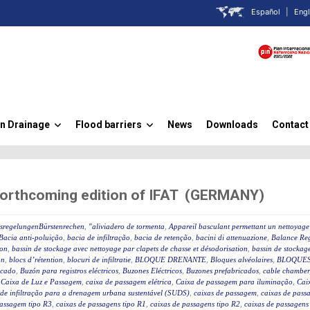
Español
|
Engl
n Drainage
Flood barriers
News
Downloads
Contact
»
»
forthcoming edition of IFAT (GERMANY)
ssregelungenBürstenrechen
,
"aliviadero de tormenta
,
Appareil basculant permettant un nettoyage 
Bacia anti-poluição
,
bacia de infiltração
,
bacia de retenção
,
bacini di attenuazione
,
Balance Reg
ion
,
bassin de stockage avec nettoyage par clapets de chasse et désodorisation
,
bassin de stockage
on
,
blocs d’rétention
,
blocuri de infiltratie
,
BLOQUE DRENANTE
,
Bloques alvéolaires
,
BLOQUES
icado
,
Buzón para registros eléctricos
,
Buzones Eléctricos
,
Buzones prefabricados
,
cable chamber
,
Caixa de Luz e Passagem
,
caixa de passagem elétrica
,
Caixa de passagem para iluminação
,
Caix
 de infiltração para a drenagem urbana sustentável (SUDS)
,
caixas de passagem
,
caixas de passa
passagem tipo R3
,
caixas de passagens tipo R1
,
caixas de passagens tipo R2
,
caixas de passagens