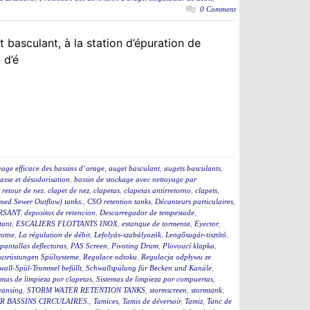
0 Comment
 basculant, à la station d’épuration de
 d’é
yage efficace des bassins d’orage
,
auget basculant
,
augets basculants
,
asse et désodorisation
,
bassin de stockage avec nettoyage par
i retour de nez
,
clapet de nez
,
clapetas
,
clapetas antirretorno
,
clapets
,
ed Sewer Outflow) tanks.
,
CSO retention tanks
,
Décanteurs particulaires
,
RSANT
,
depositos de retencion
,
Descarregador de tempestade
,
tant
,
ESCALIERS FLOTTANTS INOX
,
estanque de tormenta
,
Eyector
,
rotne
,
La régulation de débit
,
Lefolyás-szabályozók
,
Lengősugár-tisztító
,
pantallas deflectoras
,
PAS Screen
,
Pivoting Drum
,
Plovoucí klapka
,
usrüstungen Spülsysteme
,
Regulace odtoku
,
Regulacja odpływu ze
wall-Spül-Trommel befüllt
,
Schwallspülung für Becken und Kanäle
,
emas de limpieza por clapetas
,
Sistemas de limpieza por compuertas
,
eansing
,
STORM WATER RETENTION TANKS
,
stormscreen
,
stormtank
,
 BASSINS CIRCULAIRES.
,
Tamices
,
Tamis de déversoir
,
Tamiz
,
Tanc de