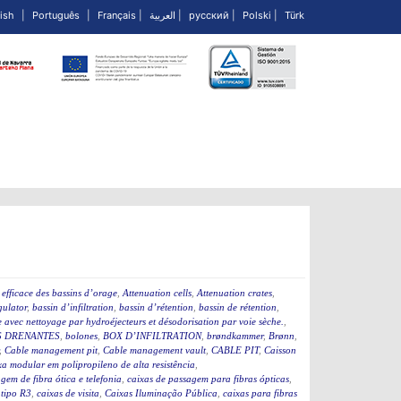
ish
|
Português
|
Français
|
العربية
|
русский
|
Polski
|
Türk
efficace des bassins d’orage
,
Attenuation cells
,
Attenuation crates
,
ulator
,
bassin d’infiltration
,
bassin d’rétention
,
bassin de rétention
,
 avec nettoyage par hydroéjecteurs et désodorisation par voie sèche.
,
 DRENANTES
,
bolones
,
BOX D’INFILTRATION
,
brøndkammer
,
Brønn
,
,
Cable management pit
,
Cable management vault
,
CABLE PIT
,
Caisson
a modular em polipropileno de alta resistência
,
gem de fibra ótica e telefonia
,
caixas de passagem para fibras ópticas
,
 tipo R3
,
caixas de visita
,
Caixas Iluminação Pública
,
caixas para fibras