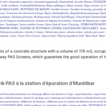
ck valve
,
duzzasztócs-appantyú
,
duzzasztócsappantyúk
,
Duzzasztómű
,
Escalier flottant
,
ESCALIER
,
Grille oscillante
,
Grobstoff-Rückhaltung
,
Klapa spłukująca
,
Klapa zwrotna
,
klapy zwrotne
,
La r
RS BASCULANTS
,
NETTOYAGE DE BASSINS
,
Overflow Screen
,
Overflow Screening
,
pantallas de
voucí
,
Protection des déversoirs d'orage
,
Regen-überlaufbecken
,
Regenbeckenausrüstungen Spüls
tauklappe
,
Rückstausicherung
,
Rückstauventil
,
Schwall-Spül-Klappe
,
Schwall-Spül-Trommel befül
mas de limpieza autobasculantes
,
sistemas de limpieza basculantes
,
Sistemas de limpieza por clape
ppen
,
Stauklappe
,
Storm overflow Screen
,
Storm Tank & Sewer Cleansing
,
STORM WATER RETEN
MWATER TANKS
,
SYSTÈME DE NETTOYAGE CENTRAL POUR BASSINS CIRCULAIRES.
,
Tami
Uzbrojenie przelewów
,
valvole di ritegno
,
Valvula tipo pinza
,
valvula vortice
,
valvulas pico pato
,
volquete
,
vortex
,
Vortex Flow Control
,
výkyvné česle
,
Výkyvný paprskový čistič
,
Water flush
,
Water 
ts of a concrete structure with a volume of 176 m3, occ
lway PAS Screens, which guarantee the good operation of th
k PAS à la station d’épuration d’Munitibar
eil basculant permettant un nettoyage efficace des bassins d’orage
,
auget basculant
,
augets bas
sse et désodorisation
,
bassin de stockage avec nettoyage par hydroéjecteurs et désodorisation par
eurs particulaires
,
Déflecteur de flottants.
,
déflecteur pour la retenue des flottants sur les seuils 
S FLOTTANTS INOX
,
Grille oscillante
,
La régulation de débit
,
Limiteur de débit
,
NETTOYAGE D