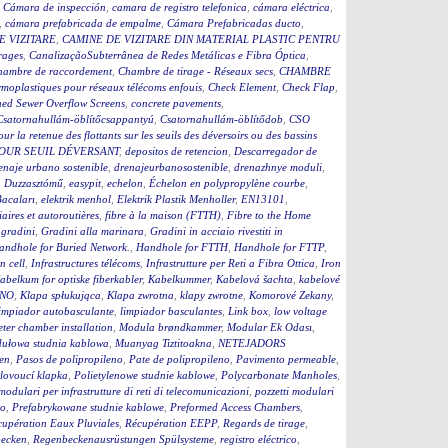
,
Cámara de inspección
,
camara de registro telefonica
,
cámara eléctrica
,
,
cámara prefabricada de empalme
,
Cámara Prefabricadas ducto
,
E VIZITARE
,
CAMINE DE VIZITARE DIN MATERIAL PLASTIC PENTRU
rages
,
CanalizaçãoSubterrânea de Redes Metálicas e Fibra Óptica
,
hambre de raccordement
,
Chambre de tirage - Réseaux secs
,
CHAMBRE
moplastiques pour réseaux télécoms enfouis
,
Check Element
,
Check Flap
,
ed Sewer Overflow Screens
,
concrete pavements
,
Csatornahullám-öblítőcsappantyú
,
Csatornahullám-öblítődob
,
CSO
our la retenue des flottants sur les seuils des déversoirs ou des bassins
OUR SEUIL DÉVERSANT
,
depositos de retencion
,
Descarregador de
enaje urbano sostenible
,
drenajeurbanosostenible
,
drenazhnye moduli
,
,
Duzzasztómű
,
easypit
,
echelon
,
Échelon en polypropylène courbe
,
Bacaları
,
elektrik menhol
,
Elektrik Plastik Menholler
,
EN13101
,
iaires et autoroutières
,
fibre à la maison (FTTH)
,
Fibre to the Home
,
gradini
,
Gradini alla marinara
,
Gradini in acciaio rivestiti in
andhole for Buried Network.
,
Handhole for FTTH
,
Handhole for FTTP
,
on cell
,
Infrastructures télécoms
,
Infrastrutture per Reti a Fibra Ottica
,
Iron
abelkum for optiske fiberkabler
,
Kabelkummer
,
Kabelová šachta
,
kabelové
ČNO
,
Klapa spłukująca
,
Klapa zwrotna
,
klapy zwrotne
,
Komorové Zekany
,
impiador autobasculante
,
limpiador basculantes
,
Link box
,
low voltage
ter chamber installation
,
Modula brøndkammer
,
Modular Ek Odası
,
ułowa studnia kablowa
,
Muanyag Tiztitoakna
,
NETEJADORS
en
,
Pasos de polipropileno
,
Pate de polipropileno
,
Pavimento permeable
,
lovoucí klapka
,
Polietylenowe studnie kablowe
,
Polycarbonate Manholes
,
 modulari per infrastrutture di reti di telecomunicazioni
,
pozzetti modulari
to
,
Prefabrykowane studnie kablowe
,
Preformed Access Chambers
,
upération Eaux Pluviales
,
Récupération EEPP
,
Regards de tirage
,
becken
,
Regenbeckenausrüstungen Spülsysteme
,
registro eléctrico
,