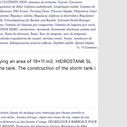
S FLOTTANTS INOX
,
estanque de tormenta
,
Eyector
,
Eyectores
,
égulation de débit
,
Lefolyás-szabályozók
,
Lengősugár-tisztító
,
Limiteur de
flectoras
,
PAS Screen
,
Pivoting Drum
,
Plovoucí klapka
,
Přepadová čistící
ysteme
,
Regulace odtoku
,
Regulacja odpływu ze zbiorników
,
Régulateur
lt
,
Schwallspülung für Becken und Kanäle
,
Schwenk-Strahl-Reiniger
,
tas
,
Sistemas de limpieza por compuertas
,
Sistemas de limpieza por vacío
,
TION TANKS
,
stormscreen
,
stormtank
,
Stormwater discharge systems and
ces
,
Tamis de déversoir
,
Tamiz
,
Tanc de tempesta
,
tanc de tempestes
,
válvulas reguladoras de caudal
,
valvulas vortex
,
Vanne
,
vertedouro de
screen
,
Zabezpieczenia przeciw-cofkowe
,
Zajištění zádrže
,
Zpetná klapka
,
0 Comment
upying an area of 19×11 m2. HIDROSTANK SL
e tank. The construction of the storm tank i
culants
,
bassin de stockage avec nettoyage par chasse centrale et
 voie sèche.
,
bassins d'orage
,
clapet anti retour de nez
,
clapet de nez
,
des déversoirs ou des bassins d’orage
,
DÉGRILLEUR À BARREAUX POUR
E BASSINS
,
Protection des déversoirs d'orage
,
Régulateur de débit
,