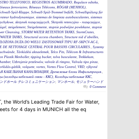
STRO TELEFONICO
,
REGISTROS ALUMBRADO
,
Regulace odtoku
,
éseaux ferroviaires
,
Réseaux Télécoms
,
RÖGAR (MENHOL)
,
Schwall-Spül-Klappe
,
Schwall-Spül-Trommel befüllt
,
Schwallspülung für
rateur hydrodynamique
,
sistemas de limpieza autobasculantes
,
sistemas
wychyłowe
,
skrzynek rozsączających
,
Skrzynki retencyjno - rozsączające
,
bügel
,
steigelement
,
Steigelemente
,
stopnie podwójne powlekane
,
stopnie
wer Cleansing
,
STORM WATER RETENTION TANKS
,
StormCrates
,
WATER TANKS
,
Structural access chambers
,
Structure nid d’abeilles
,
ZŁOŻONA DUŻA DO WIELU ZASTOSOWAŃ TYPU RF-SKPCV-AC-L
,
E DE NETTOYAGE CENTRAL POUR BASSINS CIRCULAIRES.
,
Systemy
auchwände
,
Távközlési aknaelemek
,
Telco Pits
,
Télécom & Infrastructures
n Plastik Menholler
,
tipping bucket
,
tolva basculante
,
Trekkekum
,
hamber
,
Uzbrojenie przelewów
,
valvole di ritegno
,
Valvula tipo pinza
,
torlódás-gátlók
,
volquete
,
vortex
,
Vortex Flow Control
,
VRD
,
výkyvné
Я КАБЕЛЬНАЯ КАНАЛИЗАЦИЯ
,
Дренажные блоки Инфильтрация.
,
ы (колодцы кабельной связи - ККС)
,
Колодцы кабельные ККС
,
ンドホール テレコミュニケーション
,
マンホール
,
モジュラーハンド
0 Comment
 the World’s Leading Trade Fair for Water,
ets for 4 days in MUNICH all the eq