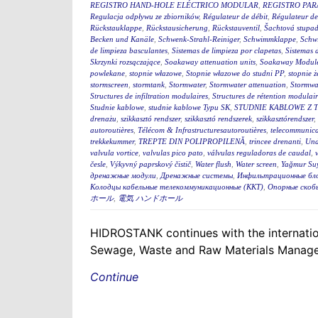
REGISTRO HAND-HOLE ELÉCTRICO MODULAR
,
REGISTRO PA
Regulacja odpływu ze zbiorników
,
Régulateur de débit
,
Régulateur de
Rückstauklappe
,
Rückstausicherung
,
Rückstauventil
,
Šachtová stupad
Becken und Kanäle
,
Schwenk-Strahl-Reiniger
,
Schwimmklappe
,
Schw
de limpieza basculantes
,
Sistemas de limpieza por clapetas
,
Sistemas 
Skrzynki rozsączające
,
Soakaway attenuation units
,
Soakaway Modul
powlekane
,
stopnie włazowe
,
Stopnie włazowe do studni PP
,
stopnie ż
stormscreen
,
stormtank
,
Stormwater
,
Stormwater attenuation
,
Stormwa
Structures de infiltration modulaires
,
Structures de rétention modulair
Studnie kablowe
,
studnie kablowe Typu SK
,
STUDNIE KABLOWE Z 
drenażu
,
szikkasztó rendszer
,
szikkasztó rendszerek
,
szikkasztórendszer
,
autoroutières
,
Télécom & Infrastructuresautoroutières
,
telecommunica
trekkekummer
,
TREPTE DIN POLIPROPILENĂ
,
trincee drenanti
,
Und
valvula vortice
,
valvulas pico pato
,
válvulas reguladoras de caudal
,
česle
,
Výkyvný paprskový čistič
,
Water flush
,
Water screen
,
Yağmur Suy
дренажные модули
,
Дренажные системы
,
Инфильтрационные бл
Колодцы кабельные телекоммуникационные (ККТ)
,
Опорные скоб
ホール
,
電気 ハンドホール
HIDROSTANK continues with the internation
Sewage, Waste and Raw Materials Managem
Continue