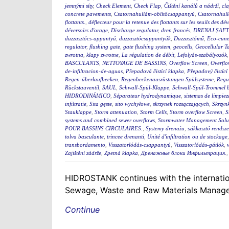
jemnými síty
,
Check Element
,
Check Flap
,
Čištění kanálů a nádrží
,
cla
concrete pavements
,
Csatornahullám-öblítőcsappantyú
,
Csatornahul
flottants.
,
déflecteur pour la retenue des flottants sur les seuils des d
déversoirs d'orage
,
Discharge regulator
,
dren francés
,
DRENAJ ŞAFT
duzzasztócs-appantyú
,
duzzasztócsappantyúk
,
Duzzasztómű
,
Eco-cunet
regulator
,
flushing gate
,
gate flushing system
,
geocells
,
Geocellular T
zwrotna
,
klapy zwrotne
,
La régulation de débit
,
Lefolyás-szabályozók
BASCULANTS
,
NETTOYAGE DE BASSINS
,
Overflow Screen
,
Overflo
de-infiltracion-de-aguas
,
Přepadová čistící klapka
,
Přepadový čistící
Regen-überlaufbecken
,
Regenbeckenausrüstungen Spülsysteme
,
Regu
Rückstauventil
,
SAUL
,
Schwall-Spül-Klappe
,
Schwall-Spül-Trommel b
HIDRODINÁMICO
,
Séparateur hydrodynamique
,
sistemas de limpie
infiltratie
,
Sita gęste
,
sito wychyłowe
,
skrzynek rozsączających
,
Skrzynk
Stauklappe
,
Storm attenuation
,
Storm Cells
,
Storm overflow Screen
,
S
systems and combined sewer overflows
,
Stormwater Management Solu
POUR BASSINS CIRCULAIRES.
,
Systemy drenażu
,
szikkasztó rendsze
tolva basculante
,
trincee drenanti
,
Unité d'infiltration ou de stockage
transbordamento
,
Visszatorlódás-csappantyú
,
Visszatorlódás-gátlók
,
Zajištění zádrže
,
Zpetná klapka
,
Дренажные блоки Инфильтрация.
HIDROSTANK continues with the internation
Sewage, Waste and Raw Materials Managem
Continue