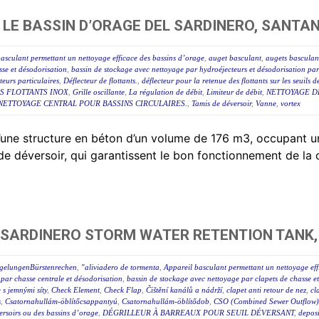
LE BASSIN D’ORAGE DEL SARDINERO, SANTA
asculant permettant un nettoyage efficace des bassins d’orage
,
auget basculant
,
augets basculan
sse et désodorisation
,
bassin de stockage avec nettoyage par hydroéjecteurs et désodorisation par
eurs particulaires
,
Déflecteur de flottants.
,
déflecteur pour la retenue des flottants sur les seuils 
S FLOTTANTS INOX
,
Grille oscillante
,
La régulation de débit
,
Limiteur de débit
,
NETTOYAGE D
NETTOYAGE CENTRAL POUR BASSINS CIRCULAIRES.
,
Tamis de déversoir
,
Vanne
,
vortex
 d’une structure en béton d’un volume de 176 m3, occupan
 de déversoir, qui garantissent le bon fonctionnement de la
 SARDINERO STORM WATER RETENTION TANK,
egelungenBürstenrechen
,
"aliviadero de tormenta
,
Appareil basculant permettant un nettoyage eff
par chasse centrale et désodorisation
,
bassin de stockage avec nettoyage par clapets de chasse e
e s jemnými síty
,
Check Element
,
Check Flap
,
Čištění kanálů a nádrží
,
clapet anti retour de nez
,
cl
s
,
Csatornahullám-öblítőcsappantyú
,
Csatornahullám-öblítődob
,
CSO (Combined Sewer Outflow) 
éversoirs ou des bassins d’orage
,
DÉGRILLEUR À BARREAUX POUR SEUIL DÉVERSANT
,
deposi