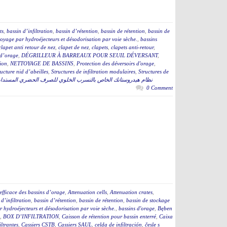
ts
,
bassin d’infiltration
,
bassin d’rétention
,
bassin de rétention
,
bassin de
toyage par hydroéjecteurs et désodorisation par voie sèche.
,
bassins
clapet anti retour de nez
,
clapet de nez
,
clapets
,
clapets anti-retour
,
s d’orage
,
DÉGRILLEUR À BARREAUX POUR SEUIL DÉVERSANT
,
tion
,
NETTOYAGE DE BASSINS
,
Protection des déversoirs d'orage
,
ructure nid d’abeilles
,
Structures de infiltration modulaires
,
Structures de
نظام هيدروستانك الخاص بالتسرب الخلوي للصرف الحضري المستدا
0 Comment
efficace des bassins d’orage
,
Attenuation cells
,
Attenuation crates
,
 d’infiltration
,
bassin d’rétention
,
bassin de rétention
,
bassin de stockage
 hydroéjecteurs et désodorisation par voie sèche.
,
bassins d'orage
,
Bęben
,
BOX D’INFILTRATION
,
Caisson de rétention pour bassin enterré
,
Caixa
iltrantes
,
Cassiers CSTB
,
Cassiers SAUL
,
celda de infiltración
,
česle s