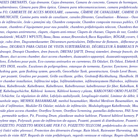
AIXES DRENANTS
,
Caja drenante
,
Cajas drenantes
,
Camara de concreto
,
Camara de hormigon
subterráneos
,
Cámara para fibra óptica
,
Cámara para telecomunicaciones
,
camara prefabricada
re FO
,
CAMERETE DE ACCES MODULARE
,
cameretta
,
CĂMINE DE CANALIZARE
,
CAMINE D
OMUNICATII
,
Camine petru retele de canalizare
,
canales filtrantes
,
Canalisation - Réseaux - Ouv
a de infiltración
,
česle s jemnými síty
,
Chambre composite
,
Chambre composite travaux publics
,
C
onate
,
chambres d’équipement pour eau potable
,
chambres préfabriquées telecom
,
Chambres ther
tas
,
clapetas antirretorno
,
clapets
,
clapets anti-retour
,
Clapets de chasses
,
Clapets de nez
,
Combin
wy studzienki ;WŁAZY I WPUSTY;Люки;Люки легкие;Brunnslock;Baca Kapakları; RÖGAR;covers
,
aje
,
cubo dren
,
Dagvattenkassetter
,
Décanteurs particulaires
,
Déflecteur de flottants.
,
déflecteur p
pileno
,
DEGRAUS PARA CAIXAS DE VISITA SUBTERRÂNEAS
,
DÉGRILLEUR À BARREAUX P
drawpit
,
Drawpit Chambers
,
dren francés
,
DRENAJ ŞAFTI
,
Drenaj sistemleri
,
drenaje francés
,
dr
 Boxes
,
duct access chamber
,
duct access chambers
,
duzzasztócs-appantyú
,
duzzasztócsappantyúk
lons
,
Échelons pour puits
,
Eco-cunetas antivuelco en carreteras
,
Ek Odalari
,
Ek Odasi
,
Elektrik 
NTS INOX
,
escalin
,
Escalones de polipropileno
,
estanque de tormenta
,
Eyector
,
Eyectores
,
ferrov
flushing gate
,
gate flushing system
,
geocells
,
Geocellular Tank
,
geoestructura
,
Grade Level Boxes
 per pozzetti
,
Gradino per pozzetti
,
Grille oscillante
,
grilles
,
Grobstoff-Rückhaltung
,
Handhole
,
H
r chamber installation
,
Infiltracinė talpa
,
Infiltratiekratten
,
infiltratiesysteem Hidrobox
,
infiltrati
akna
,
Kabelbronde
,
Kabelbrønn
,
Kabelbrunn
,
Kabelbrunnar
,
kabelbrunnar för fiber
,
Kabelkum
,
K
ff
,
Kabelzugschächte
,
Káblová komora
,
Káblové komory z plastu
,
KABLOVSKO OKNO PLASTI
f-Schächte
,
La régulation de débit
,
Lefolyás-szabályozók
,
Lengősugár-tisztító
,
Limiteur de débit
,
l
anhole steps
,
MENHOL BASAMAKLAR
,
menhol basamakları
,
Menhol Merdiven Basamakları
,
me
le d’infiltration
,
Modüler Ek Odalar
,
módulo de infiltración
,
Modulopbygget Kabelbronde
,
Mod
side plant access chamber
,
Overflow Screen
,
Overflow Screening
,
pantallas deflectoras
,
PAS Scre
g
,
permeable surface
,
Pit
,
Pivoting Drum
,
plastikowe studnie kablowe
,
Plastové káblové komory
,
P
ylene steps
,
Polyvault
,
pozo-de-infiltracion-de-aguas
,
Pozzetti
,
pozzetti di distribuzione
,
Pozzetti
OZZETTO
,
POZZETTO MODULARE PER F.O
,
POZZETTO TELECOM
,
prefabricados de concre
 čistící válec plovoucí
,
Protection des déversoirs d'orage
,
Rain block
,
Rainwater Harvesting
,
Réc
ards de visite AEP
,
Regards de visite préfabriqués
,
regards ventouse et vidange
,
Regen-überlauf