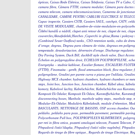
ópticas
,
Caixas Rede Elétrica
,
Caixas Telefonia
,
Caixas TV a Cabo
,
C
camara fibra
,
Cámara FTTH
,
camara modular
,
Cámara para ductos 
camara telecom
,
camara telecomunicaciones
,
Camereta de jonctiona
CANALIZARE
,
CAMINE PENTRU CABLURI ELECTRICE SI TELEC
Capac inspectie
,
Cassiers CSTB
,
Cassiers SAUL
,
catchpit
,
CATV
,
celd
DE VISITE MODULAIRE
,
chambre-de-visite-modulaire-en-polycarb
Čištění kanálů a nádrží
,
clapet anti retour de nez
,
clapet de nez
,
clape
couvercles;Aknafedelek;Hatches ;Coperchi in ghisa;Rama i pokry
(Combined Sewer Outflow) tanks.
,
CSO retention tanks
,
cubo de dren
d’orage
,
degrau
,
Degrau para câmara de visita
,
degraus em polipro
tempestade
,
desodorizacion
,
déversoirs d'orage
,
Discharge regulator
,
Dry Paving System
,
Duck Bill
,
duckbill style check valve
,
Duct Access
Échelon en polypropylène droit
,
ECHELON POLYPROPYLENE
,
eche
Energetyka – studnie kablowe
,
Escalier flottant
,
ESCALIERS FLOTTA
(FTTH)
,
Finomszita - geréb
,
flood attenuation block
,
flow regulator
,
polipropilene
,
Gradini per parete curva e piana per l'edilizia
,
Gradini
Highway MCX chamber
,
hydrant chambers
,
hydrant chambers or mete
steps
,
Joint box
,
Junction box
,
Junction chamber
,
Kábel akna
,
kábel
komory
,
Kabelové šachty
,
Kabelschächte
,
Kabelschächte aus Kunststo
Kompozit Ek Odalar
,
Kompozit Ek Odası
,
Kunstoffschächte
,
Kunststof
disconnecting boxes
,
Manhole
,
manhole safety steps.
,
manhole step
,
m
Modular-Ek-Odalar
,
Moduláris Kábelaknák
,
module d'rétention
,
Modu
BASCULANTS
,
NETTOYAGE DE BASSINS
,
OSP access chamber
,
Out
peldaño
,
peldaño para pozo
,
permeable pavement
,
permeable pavin
Polycarbonate Pull box
,
POLYPROPYLEEN KLIMTREDEN
,
polyprop
per reti in fibra ottica
,
pozzetti omologati telecom
,
Pozzetti Telecom
,
P
Přepadová čistící klapka
,
Přepadový čistící válec naplněný
,
Přepadový
Regards de tirage de fibre optique.
,
Regards de tirage Electrique
,
Reg