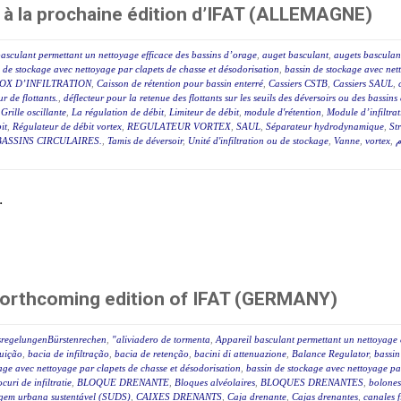
 à la prochaine édition d’IFAT (ALLEMAGNE)
asculant permettant un nettoyage efficace des bassins d’orage
,
auget basculant
,
augets basculan
 de stockage avec nettoyage par clapets de chasse et désodorisation
,
bassin de stockage avec net
OX D’INFILTRATION
,
Caisson de rétention pour bassin enterré
,
Cassiers CSTB
,
Cassiers SAUL
,
r de flottants.
,
déflecteur pour la retenue des flottants sur les seuils des déversoirs ou des bassin
,
Grille oscillante
,
La régulation de débit
,
Limiteur de débit
,
module d'rétention
,
Module d’infiltra
it
,
Régulateur de débit vortex
,
REGULATEUR VORTEX
,
SAUL
,
Séparateur hydrodynamique
,
St
ASSINS CIRCULAIRES.
,
Tamis de déversoir
,
Unité d'infiltration ou de stockage
,
Vanne
,
vortex
,
م
.
forthcoming edition of IFAT (GERMANY)
sregelungenBürstenrechen
,
"aliviadero de tormenta
,
Appareil basculant permettant un nettoyage 
luição
,
bacia de infiltração
,
bacia de retenção
,
bacini di attenuazione
,
Balance Regulator
,
bassin
age avec nettoyage par clapets de chasse et désodorisation
,
bassin de stockage avec nettoyage par
ocuri de infiltratie
,
BLOQUE DRENANTE
,
Bloques alvéolaires
,
BLOQUES DRENANTES
,
bolones
agem urbana sustentável (SUDS)
,
CAIXES DRENANTS
,
Caja drenante
,
Cajas drenantes
,
canales f