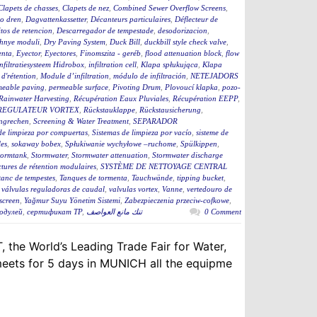
Clapets de chasses
,
Clapets de nez
,
Combined Sewer Overflow Screens
,
o dren
,
Dagvattenkassetter
,
Décanteurs particulaires
,
Déflecteur de
tos de retencion
,
Descarregador de tempestade
,
desodorizacion
,
hnye moduli
,
Dry Paving System
,
Duck Bill
,
duckbill style check valve
,
enta
,
Eyector
,
Eyectores
,
Finomszita - geréb
,
flood attenuation block
,
flow
infiltratiesysteem Hidrobox
,
infiltration cell
,
Klapa spłukująca
,
Klapa
d'rétention
,
Module d’infiltration
,
módulo de infiltración
,
NETEJADORS
meable paving
,
permeable surface
,
Pivoting Drum
,
Plovoucí klapka
,
pozo-
Rainwater Harvesting
,
Récupération Eaux Pluviales
,
Récupération EEPP
,
REGULATEUR VORTEX
,
Rückstauklappe
,
Rückstausicherung
,
ngrechen
,
Screening & Water Treatment
,
SEPARADOR
de limpieza por compuertas
,
Sistemas de limpieza por vacío
,
sisteme de
es
,
sokaway bobex
,
Spłukiwanie wychyłowe –ruchome
,
Spülkippen
,
tormtank
,
Stormwater
,
Stormwater attenuation
,
Stormwater discharge
ctures de rétention modulaires
,
SYSTÈME DE NETTOYAGE CENTRAL
tanc de tempestes
,
Tanques de tormenta
,
Tauchwände
,
tipping bucket
,
,
válvulas reguladoras de caudal
,
valvulas vortex
,
Vanne
,
vertedouro de
screen
,
Yağmur Suyu Yönetim Sistemi
,
Zabezpieczenia przeciw-cofkowe
,
одулей
,
сертификат ТР
,
تنك مانع العواصف
0 Comment
 the World’s Leading Trade Fair for Water,
eets for 5 days in MUNICH all the equipme