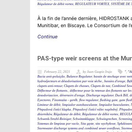
Régulateur de débit vortex
,
REGULATEUR VORTEX
,
SYSTÈME DE 
À la fin de l’année dernière, HIDROSTANK a
Munitibar, en Biscaye. Le Consortium de l’
Continue
PAS-type weir screens at the Mu
February 22, 2021
by Juan Gazpio Irujo
"
,
"A
Bacia anti-poluição
,
Balance Regulator
,
bassin de stockage avec net
hydroéjecteurs et désodorisation par voie sèche.
,
bassins d'orage
,
Bęb
clapets anti-retour
,
Clapets de chasses
,
Clapets de nez
,
Combined Sewe
Déflecteur de flottants.
,
déflecteur pour la retenue des flottants sur le
desodorizacion
,
déversoirs d'orage
,
Discharge regulator
,
Duck Bill
,
d
Eyectores
,
Finomszita - geréb
,
flow regulator
,
flushing gate
,
gate flus
Limiteur de débit
,
limpiador autobasculante
,
limpiador basculantes
,
Přepadová čistící klapka
,
Přepadový čistící válec naplněný
,
Přepadový
zbiorników
,
Régulateur de débit
,
Régulateur de débit vortex
,
REGULA
Schwenk-Strahl-Reiniger
,
Schwimmklappe
,
Schwingrechen
,
Screening
Sistemas de limpieza por vacío
,
Sita gęste
,
sito wychyłowe
,
Spłukiwan
Stormwater discharge systems and combined sewer overflows
,
Stormw