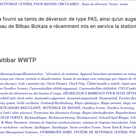
NETTOYAGE CENTRAL POUR BASSINS CIRCULAIRES.
,
Tamis de déversoir
,
Vanne
,
vortex
 fourni sa tamis de déversoir de type PAS, ainsi qu’un auget
eau de Bilbao Bizkaia a récemment mis en service la station
nitibar WWTP
bflussregelungenBürstenrechen
,
"aliviadero de tormenta
,
Appareil basculant permettant un netto
toyage par chasse centrale et désodorisation
,
bassin de stockage avec nettoyage par clapets de ch
en płuczący
,
česle s jemnými síty
,
Check Element
,
Check Flap
,
Čištění kanálů a nádrží
,
clapet ant
r Overflow Screens
,
Csatornahullám-öblítőcsappantyú
,
Csatornahullám-öblítődob
,
CSO (Combin
s seuils des déversoirs ou des bassins d’orage
,
DÉGRILLEUR À BARREAUX POUR SEUIL DÉVE
uckbill style check valve
,
duzzasztócs-appantyú
,
duzzasztócsappantyúk
,
Duzzasztómű
,
Escalier flot
hing system
,
Grille oscillante
,
Grobstoff-Rückhaltung
,
Klapa spłukująca
,
Klapa zwrotna
,
klapy zw
NETEJADORS BASCULANTS
,
NETTOYAGE DE BASSINS
,
Overflow Screen
,
Overflow Screening
,
 čistící válec plovoucí
,
Protection des déversoirs d'orage
,
Regen-überlaufbecken
,
Regenbeckena
TEUR VORTEX
,
Rückstauklappe
,
Rückstausicherung
,
Rückstauventil
,
Schwall-Spül-Klappe
,
Sch
 & Water Treatment
,
sistemas de limpieza autobasculantes
,
sistemas de limpieza basculantes
,
Sist
ie wychyłowe –ruchome
,
Spülkippen
,
Stauklappe
,
Storm overflow Screen
,
Storm Tank & Sewer Cl
ater Management Solutions
,
STORMWATER TANKS
,
SYSTÈME DE NETTOYAGE CENTRAL POUR