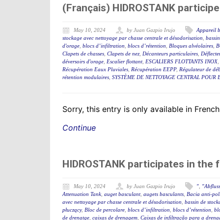
(Français) HIDROSTANK participe
May 10, 2024
by Juan Gazpio Irujo
Appareil b
stockage avec nettoyage par chasse centrale et désodorisation
,
bassin
d'orage
,
blocs d’infiltration
,
blocs d’rétention
,
Bloques alvéolaires
,
B
Clapets de chasses
,
Clapets de nez
,
Décanteurs particulaires
,
Déflecteu
déversoirs d'orage
,
Escalier flottant
,
ESCALIERS FLOTTANTS INOX
Récupération Eaux Pluviales
,
Récupération EEPP
,
Régulateur de déb
rétention modulaires
,
SYSTÈME DE NETTOYAGE CENTRAL POUR B
Sorry, this entry is only available in French
Continue
HIDROSTANK participates in the 
May 10, 2024
by Juan Gazpio Irujo
"
,
"Abflus
Attenuation Tank
,
auget basculant
,
augets basculants
,
Bacia anti-po
avec nettoyage par chasse centrale et désodorisation
,
bassin de stock
płuczący
,
Bloc de percolare
,
blocs d’infiltration
,
blocs d’rétention
,
bl
de drenatge
,
caixas de drenagem
,
Caixas de infiltração para a dren