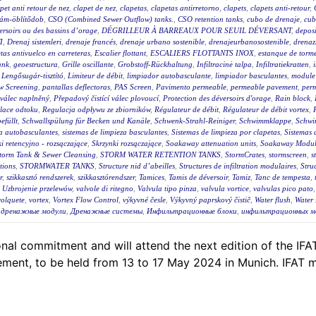
pet anti retour de nez
,
clapet de nez
,
clapetas
,
clapetas antirretorno
,
clapets
,
clapets anti-retour
,
lám-öblítődob
,
CSO (Combined Sewer Outflow) tanks.
,
CSO retention tanks
,
cubo de drenaje
,
cub
éversoirs ou des bassins d’orage
,
DÉGRILLEUR À BARREAUX POUR SEUIL DÉVERSANT
,
deposi
I
,
Drenaj sistemleri
,
drenaje francés
,
drenaje urbano sostenible
,
drenajeurbanosostenible
,
drenaz
as antivuelco en carreteras
,
Escalier flottant
,
ESCALIERS FLOTTANTS INOX
,
estanque de torm
ank
,
geoestructura
,
Grille oscillante
,
Grobstoff-Rückhaltung
,
Infiltracinė talpa
,
Infiltratiekratten
,
,
Lengősugár-tisztító
,
Limiteur de débit
,
limpiador autobasculante
,
limpiador basculantes
,
module 
w Screening
,
pantallas deflectoras
,
PAS Screen
,
Pavimento permeable
,
permeable pavement
,
per
 válec naplněný
,
Přepadový čistící válec plovoucí
,
Protection des déversoirs d'orage
,
Rain block
,
lace odtoku
,
Regulacja odpływu ze zbiorników
,
Régulateur de débit
,
Régulateur de débit vortex
,
efüllt
,
Schwallspülung für Becken und Kanäle
,
Schwenk-Strahl-Reiniger
,
Schwimmklappe
,
Schwi
za autobasculantes
,
sistemas de limpieza basculantes
,
Sistemas de limpieza por clapetas
,
Sistemas 
i retencyjno - rozsączające
,
Skrzynki rozsączające
,
Soakaway attenuation units
,
Soakaway Modul
torm Tank & Sewer Cleansing
,
STORM WATER RETENTION TANKS
,
StormCrates
,
stormscreen
,
s
tions
,
STORMWATER TANKS
,
Structure nid d’abeilles
,
Structures de infiltration modulaires
,
Stru
r
,
szikkasztó rendszerek
,
szikkasztórendszer
,
Tamices
,
Tamis de déversoir
,
Tamiz
,
Tanc de tempesta
,
,
Uzbrojenie przelewów
,
valvole di ritegno
,
Valvula tipo pinza
,
valvula vortice
,
valvulas pico pato
volquete
,
vortex
,
Vortex Flow Control
,
výkyvné česle
,
Výkyvný paprskový čistič
,
Water flush
,
Water 
,
дренажные модули
,
Дренажные системы
,
Инфильтрационные блоки
,
инфильтрационных м
al commitment and will attend the next edition of the IFAT,
ent, to be held from 13 to 17 May 2024 in Munich. IFAT m