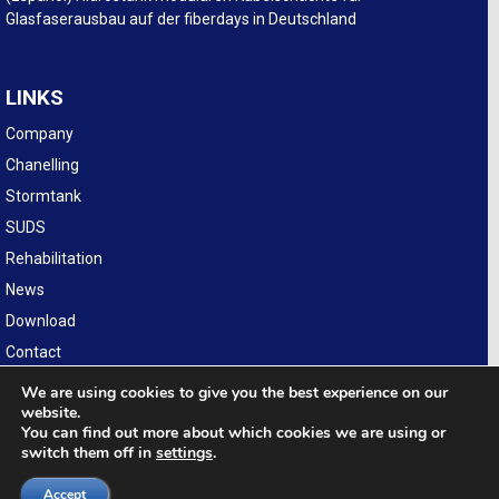
Glasfaserausbau auf der fiberdays in Deutschland
LINKS
Company
Chanelling
Stormtank
SUDS
Rehabilitation
News
Download
Contact
Legal
We are using cookies to give you the best experience on our
website.
You can find out more about which cookies we are using or
switch them off in
settings
.
POL. INDUSTRIAL LA NAVA, Calle D Num 15. 31300 TAFALLA (NAVARRA ·
SPAIN) TEL: (+34) 948 74 11 10 · E-mail: info@hidrostank.com
Accept