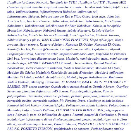
Handhole for Buried Network.
,
Handhole for FTTH
,
Handhole for FTTP
,
Highway MCX
chamber
,
hydrant chambers
,
hydrant chambers or meter chamber installation
,
Infiltracinė
talpa
,
Infiltratiekratten
,
infiltratiesysteem Hidrobox
,
infiltration cell
,
Infrastructures télécoms
,
Infrastrutture per Reti a Fibra Ottica
,
Iron steps
,
Joint box
,
Junction box
,
Junction chamber
,
Kábel akna
,
kábelakna
,
Kabelbronde
,
Kabelbrønn
,
Kabelbrunn
,
Kabelbrunnar
,
kabelbrunnar för fiber
,
Kabelkum
,
Kabelkum for optiske
fiberkabler
,
Kabelkummer
,
Kabelová šachta
,
kabelové komory
,
Kabelové šachty
,
Kabelschächte
,
Kabelschächte aus Kunststoff
,
Kabelzugschächte
,
Káblová komora
,
Káblové komory z plastu
,
KABLOVSKO OKNO PLASTIČNO
,
Klapa spłukująca
,
Klapa
zwrotna
,
klapy zwrotne
,
Komorové Zekany
,
Kompozit Ek Odalar
,
Kompozit Ek Odası
,
Kunstoffschächte
,
Kunststoff-Schächte
,
La régulation de débit
,
Lefolyás-szabályozók
,
Lengősugár-tisztító
,
Limiteur de débit
,
limpiador autobasculante
,
limpiador basculantes
,
Link box
,
low voltage disconnecting boxes
,
Manhole
,
manhole safety steps.
,
manhole step
,
manhole steps
,
MENHOL BASAMAKLAR
,
menhol basamakları
,
Menhol Merdiven
Basamakları
,
meter chamber installation
,
Modula brøndkammer
,
Modular Ek Odası
,
Modular-Ek-Odalar
,
Moduláris Kábelaknák
,
module d'rétention
,
Module d’infiltration
,
Modüler Ek Odalar
,
módulo de infiltración
,
Modulopbygget Kabelbronde
,
Modułowa
studnia kablowa
,
Muanyag Tiztitoakna
,
NETEJADORS BASCULANTS
,
NETTOYAGE DE
BASSINS
,
OSP access chamber
,
Outside plant access chamber
,
Overflow Screen
,
Overflow
Screening
,
pantallas deflectoras
,
PAS Screen
,
Pasos de polipropileno
,
Pate de
polipropileno
,
Pavimento permeable
,
peldaño
,
peldaño para pozo
,
permeable pavement
,
permeable paving
,
permeable surface
,
Pit
,
Pivoting Drum
,
plastikowe studnie kablowe
,
Plastové káblové komory
,
Plovoucí klapka
,
Polietylenowe studnie kablowe
,
Polycarbonate
Manholes
,
Polycarbonate Pull box
,
POLYPROPYLEEN KLIMTREDEN
,
polypropylene
steps
,
Polyvault
,
pozo-de-infiltracion-de-aguas
,
Pozzetti
,
pozzetti di distribuzione
,
Pozzetti
modulari per infrastrutture di reti di telecomunicazioni
,
pozzetti modulari per reti in fibra
ottica
,
pozzetti omologati telecom
,
Pozzetti Telecom
,
POZZETTO
,
POZZETTO MODULARE
PER F.O
,
POZZETTO TELECOM
,
prefabricados de concreto
,
Prefabrykowane studnie