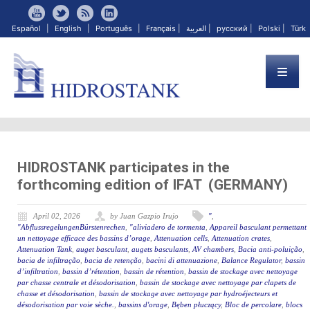
Español
|
English
|
Português
|
Français
|
العربية
|
русский
|
Polski
|
Türk
HIDROSTANK participates in the
forthcoming edition of IFAT (GERMANY)
April 02, 2026
by Juan Gazpio Irujo
"
,
"AbflussregelungenBürstenrechen
,
"aliviadero de tormenta
,
Appareil basculant permettant
un nettoyage efficace des bassins d’orage
,
Attenuation cells
,
Attenuation crates
,
Attenuation Tank
,
auget basculant
,
augets basculants
,
AV chambers
,
Bacia anti-poluição
,
bacia de infiltração
,
bacia de retenção
,
bacini di attenuazione
,
Balance Regulator
,
bassin
d’infiltration
,
bassin d’rétention
,
bassin de rétention
,
bassin de stockage avec nettoyage
par chasse centrale et désodorisation
,
bassin de stockage avec nettoyage par clapets de
chasse et désodorisation
,
bassin de stockage avec nettoyage par hydroéjecteurs et
désodorisation par voie sèche.
,
bassins d'orage
,
Bęben płuczący
,
Bloc de percolare
,
blocs