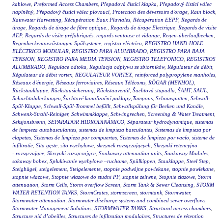
kablowe
,
Preformed Access Chambers
,
Přepadová čistící klapka
,
Přepadový čistící válec
naplněný
,
Přepadový čistící válec plovoucí
,
Protection des déversoirs d'orage
,
Rain block
,
Rainwater Harvesting
,
Récupération Eaux Pluviales
,
Récupération EEPP
,
Regards de
tirage
,
Regards de tirage de fibre optique.
,
Regards de tirage Electrique
,
Regards de visite
AEP
,
Regards de visite préfabriqués
,
regards ventouse et vidange
,
Regen-überlaufbecken
,
Regenbeckenausrüstungen Spülsysteme
,
registro eléctrico
,
REGISTRO HAND-HOLE
ELÉCTRICO MODULAR
,
REGISTRO PARA ALUMBRADO
,
REGISTRO PARA BAJA
TENSION
,
REGISTRO PARA MEDIA TENSION
,
REGISTRO TELEFONICO
,
REGISTROS
ALUMBRADO
,
Regulace odtoku
,
Regulacja odpływu ze zbiorników
,
Régulateur de débit
,
Régulateur de débit vortex
,
REGULATEUR VORTEX
,
reinforced polypropylene manholes
,
Réseaux d'énergie
,
Réseaux ferroviaires
,
Réseaux Télécoms
,
RÖGAR (MENHOL)
,
Rückstauklappe
,
Rückstausicherung
,
Rückstauventil
,
Šachtová stupadla
,
ŠAHT
,
SAUL
,
Schachtabdeckungen;Šachtové kanalizační poklopy;Tampons
,
Schouwputten
,
Schwall-
Spül-Klappe
,
Schwall-Spül-Trommel befüllt
,
Schwallspülung für Becken und Kanäle
,
Schwenk-Strahl-Reiniger
,
Schwimmklappe
,
Schwingrechen
,
Screening & Water Treatment
,
Seksjonsbrønn
,
SEPARADOR HIDRODINÁMICO
,
Séparateur hydrodynamique
,
sistemas
de limpieza autobasculantes
,
sistemas de limpieza basculantes
,
Sistemas de limpieza por
clapetas
,
Sistemas de limpieza por compuertas
,
Sistemas de limpieza por vacío
,
sisteme de
infiltratie
,
Sita gęste
,
sito wychyłowe
,
skrzynek rozsączających
,
Skrzynki retencyjno
- rozsączające
,
Skrzynki rozsączające
,
Soakaway attenuation units
,
Soakaway Modules
,
sokaway bobex
,
Spłukiwanie wychyłowe –ruchome
,
Spülkippen
,
Stauklappe
,
Steel Step
,
Steigbügel
,
steigelement
,
Steigelemente
,
stopnie podwójne powlekane
,
stopnie powlekane
,
stopnie włazowe
,
Stopnie włazowe do studni PP
,
stopnie żeliwne
,
Stopnie złazowe
,
Storm
attenuation
,
Storm Cells
,
Storm overflow Screen
,
Storm Tank & Sewer Cleansing
,
STORM
WATER RETENTION TANKS
,
StormCrates
,
stormscreen
,
stormtank
,
Stormwater
,
Stormwater attenuation
,
Stormwater discharge systems and combined sewer overflows
,
Stormwater Management Solutions
,
STORMWATER TANKS
,
Structural access chambers
,
Structure nid d’abeilles
,
Structures de infiltration modulaires
,
Structures de rétention