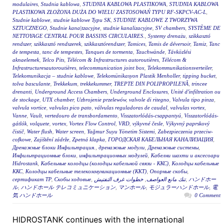
modulaires
,
Studnia kablowa
,
STUDNIA KABLOWA PLASTIKOWA
,
STUDNIA KABLOWA
PLASTIKOWA ZŁOŻONA DUŻA DO WIELU ZASTOSOWAŃ TYPU RF-SKPCV-AC-L
,
Studnie kablowe
,
studnie kablowe Typu SK
,
STUDNIE KABLOWE Z TWORZYWA
SZTUCZNEGO
,
Studnie kana|tzacyjne
,
studnie kanalizacyjne
,
SV chambers
,
SYSTÈME DE
NETTOYAGE CENTRAL POUR BASSINS CIRCULAIRES.
,
Systemy drenażu
,
szikkasztó
rendszer
,
szikkasztó rendszerek
,
szikkasztórendszer
,
Tamices
,
Tamis de déversoir
,
Tamiz
,
Tanc
de tempesta
,
tanc de tempestes
,
Tanques de tormenta
,
Tauchwände
,
Távközlési
aknaelemek
,
Telco Pits
,
Télécom & Infrastructures autoroutières
,
Télécom &
Infrastructuresautoroutières
,
telecommunication joint box
,
Telekommunikationsverteiler
,
Telekomunikacja – studnie kablowe
,
Telekomünikasyon Plastik Menholler
,
tipping bucket
,
tolva basculante
,
Trekkekum
,
trekkekummer
,
TREPTE DIN POLIPROPILENĂ
,
trincee
drenanti
,
Underground Access Chambers
,
Underground Enclosures
,
Unité d'infiltration ou
de stockage
,
UTX chamber
,
Uzbrojenie przelewów
,
valvole di ritegno
,
Valvula tipo pinza
,
valvula vortice
,
valvulas pico pato
,
válvulas reguladoras de caudal
,
valvulas vortex
,
Vanne
,
Vault
,
vertedouro de transbordamento
,
Visszatorlódás-csappantyú
,
Visszatorlódás-
gátlók
,
volquete
,
vortex
,
Vortex Flow Control
,
VRD
,
výkyvné česle
,
Výkyvný paprskový
čistič
,
Water flush
,
Water screen
,
Yağmur Suyu Yönetim Sistemi
,
Zabezpieczenia przeciw-
cofkowe
,
Zajištění zádrže
,
Zpetná klapka
,
ГОРОДСКАЯ КАБЕЛЬНАЯ КАНАЛИЗАЦИЯ
,
Дренажные блоки Инфильтрация.
,
дренажные модули
,
Дренажные системы
,
Инфильтрационные блоки
,
инфильтрационных модулей
,
Кабелни шахти и аксесоари
Hidrostank
,
Кабельные колодцы (колодцы кабельной связи - ККС)
,
Колодцы кабельные
ККС
,
Колодцы кабельные телекоммуникационные (ККТ)
,
Опорные скобы
,
сертификат ТР
,
Скобы ходовые
,
خطوات غرف التفتيش
,
تنك مانع العواصف
,
ハンドホー
ル
,
ハンドホール テレコミュニケーション
,
マンホール
,
モジュラーハンドホール
,
電
気 ハンドホール
0 Comment
HIDROSTANK continues with the international