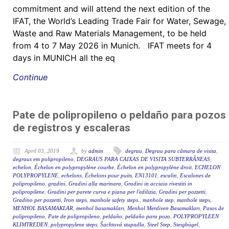
commitment and will attend the next edition of the
IFAT, the World’s Leading Trade Fair for Water, Sewage,
Waste and Raw Materials Management, to be held
from 4 to 7 May 2026 in Munich. IFAT meets for 4
days in MUNICH all the eq
Continue
Pate de polipropileno o peldaño para pozos
de registros y escaleras
April 03, 2019
by
admin
degrau
,
Degrau para câmara de visita
,
degraus em polipropileno
,
DEGRAUS PARA CAIXAS DE VISITA SUBTERRÂNEAS
,
echelon
,
Échelon en polypropylène courbe
,
Échelon en polypropylène droit
,
ECHELON
POLYPROPYLENE
,
echelons
,
Échelons pour puits
,
EN13101
,
escalin
,
Escalones de
polipropileno
,
gradini
,
Gradini alla marinara
,
Gradini in acciaio rivestiti in
polipropilene
,
Gradini per parete curva e piana per l'edilizia
,
Gradini per pozzetti
,
Gradino per pozzetti
,
Iron steps
,
manhole safety steps.
,
manhole step
,
manhole steps
,
MENHOL BASAMAKLAR
,
menhol basamakları
,
Menhol Merdiven Basamakları
,
Pasos de
polipropileno
,
Pate de polipropileno
,
peldaño
,
peldaño para pozo
,
POLYPROPYLEEN
KLIMTREDEN
,
polypropylene steps
,
Šachtová stupadla
,
Steel Step
,
Steigbügel
,