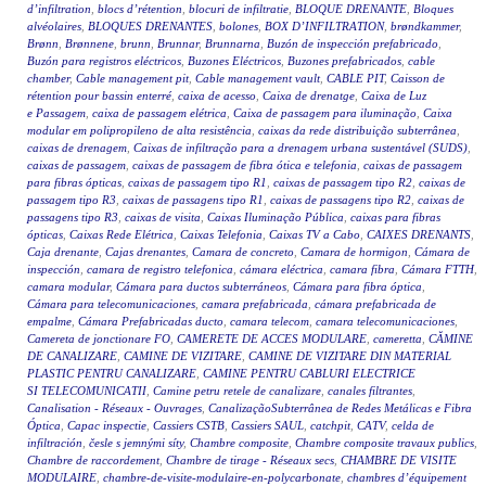
d’infiltration
,
blocs d’rétention
,
blocuri de infiltratie
,
BLOQUE DRENANTE
,
Bloques
alvéolaires
,
BLOQUES DRENANTES
,
bolones
,
BOX D’INFILTRATION
,
brøndkammer
,
Brønn
,
Brønnene
,
brunn
,
Brunnar
,
Brunnarna
,
Buzón de inspección prefabricado
,
Buzón para registros eléctricos
,
Buzones Eléctricos
,
Buzones prefabricados
,
cable
chamber
,
Cable management pit
,
Cable management vault
,
CABLE PIT
,
Caisson de
rétention pour bassin enterré
,
caixa de acesso
,
Caixa de drenatge
,
Caixa de Luz
e Passagem
,
caixa de passagem elétrica
,
Caixa de passagem para iluminação
,
Caixa
modular em polipropileno de alta resistência
,
caixas da rede distribuição subterrânea
,
caixas de drenagem
,
Caixas de infiltração para a drenagem urbana sustentável (SUDS)
,
caixas de passagem
,
caixas de passagem de fibra ótica e telefonia
,
caixas de passagem
para fibras ópticas
,
caixas de passagem tipo R1
,
caixas de passagem tipo R2
,
caixas de
passagem tipo R3
,
caixas de passagens tipo R1
,
caixas de passagens tipo R2
,
caixas de
passagens tipo R3
,
caixas de visita
,
Caixas Iluminação Pública
,
caixas para fibras
ópticas
,
Caixas Rede Elétrica
,
Caixas Telefonia
,
Caixas TV a Cabo
,
CAIXES DRENANTS
,
Caja drenante
,
Cajas drenantes
,
Camara de concreto
,
Camara de hormigon
,
Cámara de
inspección
,
camara de registro telefonica
,
cámara eléctrica
,
camara fibra
,
Cámara FTTH
,
camara modular
,
Cámara para ductos subterráneos
,
Cámara para fibra óptica
,
Cámara para telecomunicaciones
,
camara prefabricada
,
cámara prefabricada de
empalme
,
Cámara Prefabricadas ducto
,
camara telecom
,
camara telecomunicaciones
,
Camereta de jonctionare FO
,
CAMERETE DE ACCES MODULARE
,
cameretta
,
CĂMINE
DE CANALIZARE
,
CAMINE DE VIZITARE
,
CAMINE DE VIZITARE DIN MATERIAL
PLASTIC PENTRU CANALIZARE
,
CAMINE PENTRU CABLURI ELECTRICE
SI TELECOMUNICATII
,
Camine petru retele de canalizare
,
canales filtrantes
,
Canalisation - Réseaux - Ouvrages
,
CanalizaçãoSubterrânea de Redes Metálicas e Fibra
Óptica
,
Capac inspectie
,
Cassiers CSTB
,
Cassiers SAUL
,
catchpit
,
CATV
,
celda de
infiltración
,
česle s jemnými síty
,
Chambre composite
,
Chambre composite travaux publics
,
Chambre de raccordement
,
Chambre de tirage - Réseaux secs
,
CHAMBRE DE VISITE
MODULAIRE
,
chambre-de-visite-modulaire-en-polycarbonate
,
chambres d’équipement