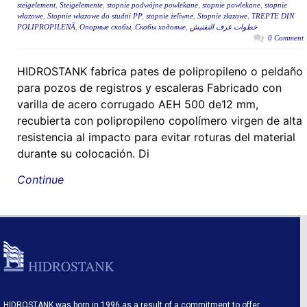
steigelement
,
Steigelemente
,
stopnie podwójne powlekane
,
stopnie powlekane
,
stopnie
włazowe
,
Stopnie włazowe do studni PP
,
stopnie żeliwne
,
Stopnie złazowe
,
TREPTE DIN
POLIPROPILENĂ
,
Опорные скобы
,
Скобы ходовые
,
خطوات غرف التفتيش
0 Comment
HIDROSTANK fabrica pates de polipropileno o peldaño
para pozos de registros y escaleras Fabricado con
varilla de acero corrugado AEH 500 de12 mm,
recubierta con polipropileno copolímero virgen de alta
resistencia al impacto para evitar roturas del material
durante su colocación. Di
Continue
HIDROSTANK was born in 1996 as a result of a commitment to offer