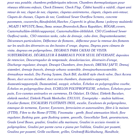
pour eau potable
,
chambres préfabriquées telecom
,
Chambres thermoplastiques pour
réseaux télécoms enfouis
,
Check Element
,
Check Flap
,
Čištění kanálů a nádrží
,
clapet anti
retour de nez
,
clapet de nez
,
clapetas
,
clapetas antirretorno
,
clapets
,
clapets anti-retour
,
Clapets de chasses
,
Clapets de nez
,
Combined Sewer Overflow Screens
,
concrete
pavements
,
couvercles;Aknafedelek;Hatches ;Coperchi in ghisa;Rama i pokrywy studzienki
;WŁAZY I WPUSTY;Люки;Люки легкие;Brunnslock;Baca Kapakları; RÖGAR;covers
,
Csatornahullám-öblítőcsappantyú
,
Csatornahullám-öblítődob
,
CSO (Combined Sewer
Outflow) tanks.
,
CSO retention tanks
,
cubo de drenaje
,
cubo dren
,
Dagvattenkassetter
,
Décanteurs particulaires
,
Déflecteur de flottants.
,
déflecteur pour la retenue des flottants
sur les seuils des déversoirs ou des bassins d’orage
,
degrau
,
Degrau para câmara de
visita
,
degraus em polipropileno
,
DEGRAUS PARA CAIXAS DE VISITA
SUBTERRÂNEAS
,
DÉGRILLEUR À BARREAUX POUR SEUIL DÉVERSANT
,
depositos
de retencion
,
Descarregador de tempestade
,
desodorizacion
,
déversoirs d'orage
,
Discharge regulator
,
drawpit
,
Drawpit Chambers
,
dren francés
,
DRENAJ ŞAFTI
,
Drenaj
sistemleri
,
drenaje francés
,
drenaje urbano sostenible
,
drenajeurbanosostenible
,
drenazhnye moduli
,
Dry Paving System
,
Duck Bill
,
duckbill style check valve
,
Duct Access
Boxes
,
duct access chamber
,
duct access chambers
,
duzzasztócs-appantyú
,
duzzasztócsappantyúk
,
Duzzasztómű
,
easypit
,
echelon
,
Échelon en polypropylène courbe
,
Échelon en polypropylène droit
,
ECHELON POLYPROPYLENE
,
echelons
,
Échelons pour
puits
,
Eco-cunetas antivuelco en carreteras
,
Ek Odalari
,
Ek Odasi
,
Elektrik Bacaları
,
elektrik menhol
,
Elektrik Plastik Menholler
,
EN13101
,
Energetyka – studnie kablowe
,
Escalier flottant
,
ESCALIERS FLOTTANTS INOX
,
escalin
,
Escalones de polipropileno
,
estanque de tormenta
,
Eyector
,
Eyectores
,
ferroviaires et autoroutières
,
fibre à la maison
(FTTH)
,
Fibre to the Home (FTTH)
,
Finomszita - geréb
,
flood attenuation block
,
flow
regulator
,
flushing gate
,
gate flushing system
,
geocells
,
Geocellular Tank
,
geoestructura
,
Grade Level Boxes
,
gradini
,
Gradini alla marinara
,
Gradini in acciaio rivestiti in
polipropilene
,
Gradini per parete curva e piana per l'edilizia
,
Gradini per pozzetti
,
Gradino per pozzetti
,
Grille oscillante
,
grilles
,
Grobstoff-Rückhaltung
,
Handhole
,