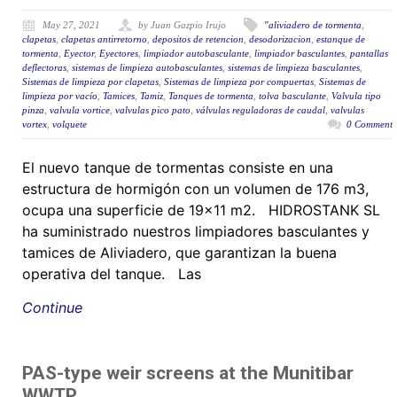
May 27, 2021
by Juan Gazpio Irujo
"aliviadero de tormenta
,
clapetas
,
clapetas antirretorno
,
depositos de retencion
,
desodorizacion
,
estanque de
tormenta
,
Eyector
,
Eyectores
,
limpiador autobasculante
,
limpiador basculantes
,
pantallas
deflectoras
,
sistemas de limpieza autobasculantes
,
sistemas de limpieza basculantes
,
Sistemas de limpieza por clapetas
,
Sistemas de limpieza por compuertas
,
Sistemas de
limpieza por vacío
,
Tamices
,
Tamiz
,
Tanques de tormenta
,
tolva basculante
,
Valvula tipo
pinza
,
valvula vortice
,
valvulas pico pato
,
válvulas reguladoras de caudal
,
valvulas
vortex
,
volquete
0 Comment
El nuevo tanque de tormentas consiste en una
estructura de hormigón con un volumen de 176 m3,
ocupa una superficie de 19×11 m2. HIDROSTANK SL
ha suministrado nuestros limpiadores basculantes y
tamices de Aliviadero, que garantizan la buena
operativa del tanque. Las
Continue
PAS-type weir screens at the Munitibar
WWTP