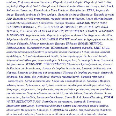
kablowe
,
Preformed Access Chambers
,
Přepadová čistící klapka
,
Přepadový čistící válec
naplněný
,
Přepadový čistící válec plovoucí
,
Protection des déversoirs d'orage
,
Rain block
,
Rainwater Harvesting
,
Récupération Eaux Pluviales
,
Récupération EEPP
,
Regards de
tirage
,
Regards de tirage de fibre optique.
,
Regards de tirage Electrique
,
Regards de visite
AEP
,
Regards de visite préfabriqués
,
regards ventouse et vidange
,
Regen-überlaufbecken
,
Regenbeckenausrüstungen Spülsysteme
,
registro eléctrico
,
REGISTRO HAND-HOLE
ELÉCTRICO MODULAR
,
REGISTRO PARA ALUMBRADO
,
REGISTRO PARA BAJA
TENSION
,
REGISTRO PARA MEDIA TENSION
,
REGISTRO TELEFONICO
,
REGISTROS
ALUMBRADO
,
Regulace odtoku
,
Regulacja odpływu ze zbiorników
,
Régulateur de débit
,
Régulateur de débit vortex
,
REGULATEUR VORTEX
,
reinforced polypropylene manholes
,
Réseaux d'énergie
,
Réseaux ferroviaires
,
Réseaux Télécoms
,
RÖGAR (MENHOL)
,
Rückstauklappe
,
Rückstausicherung
,
Rückstauventil
,
Šachtová stupadla
,
ŠAHT
,
SAUL
,
Schachtabdeckungen;Šachtové kanalizační poklopy;Tampons
,
Schouwputten
,
Schwall-
Spül-Klappe
,
Schwall-Spül-Trommel befüllt
,
Schwallspülung für Becken und Kanäle
,
Schwenk-Strahl-Reiniger
,
Schwimmklappe
,
Schwingrechen
,
Screening & Water Treatment
,
Seksjonsbrønn
,
SEPARADOR HIDRODINÁMICO
,
Séparateur hydrodynamique
,
sistemas
de limpieza autobasculantes
,
sistemas de limpieza basculantes
,
Sistemas de limpieza por
clapetas
,
Sistemas de limpieza por compuertas
,
Sistemas de limpieza por vacío
,
sisteme de
infiltratie
,
Sita gęste
,
sito wychyłowe
,
skrzynek rozsączających
,
Skrzynki retencyjno
- rozsączające
,
Skrzynki rozsączające
,
Soakaway attenuation units
,
Soakaway Modules
,
sokaway bobex
,
Spłukiwanie wychyłowe –ruchome
,
Spülkippen
,
Stauklappe
,
Steel Step
,
Steigbügel
,
steigelement
,
Steigelemente
,
stopnie podwójne powlekane
,
stopnie powlekane
,
stopnie włazowe
,
Stopnie włazowe do studni PP
,
stopnie żeliwne
,
Stopnie złazowe
,
Storm
attenuation
,
Storm Cells
,
Storm overflow Screen
,
Storm Tank & Sewer Cleansing
,
STORM
WATER RETENTION TANKS
,
StormCrates
,
stormscreen
,
stormtank
,
Stormwater
,
Stormwater attenuation
,
Stormwater discharge systems and combined sewer overflows
,
Stormwater Management Solutions
,
STORMWATER TANKS
,
Structural access chambers
,
Structure nid d’abeilles
,
Structures de infiltration modulaires
,
Structures de rétention