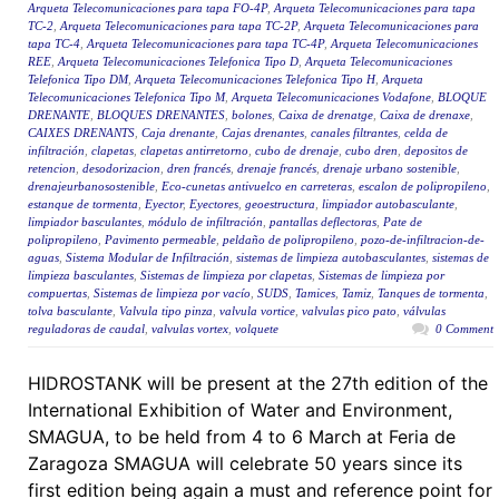
Arqueta Telecomunicaciones para tapa FO-4P
,
Arqueta Telecomunicaciones para tapa
TC-2
,
Arqueta Telecomunicaciones para tapa TC-2P
,
Arqueta Telecomunicaciones para
tapa TC-4
,
Arqueta Telecomunicaciones para tapa TC-4P
,
Arqueta Telecomunicaciones
REE
,
Arqueta Telecomunicaciones Telefonica Tipo D
,
Arqueta Telecomunicaciones
Telefonica Tipo DM
,
Arqueta Telecomunicaciones Telefonica Tipo H
,
Arqueta
Telecomunicaciones Telefonica Tipo M
,
Arqueta Telecomunicaciones Vodafone
,
BLOQUE
DRENANTE
,
BLOQUES DRENANTES
,
bolones
,
Caixa de drenatge
,
Caixa de drenaxe
,
CAIXES DRENANTS
,
Caja drenante
,
Cajas drenantes
,
canales filtrantes
,
celda de
infiltración
,
clapetas
,
clapetas antirretorno
,
cubo de drenaje
,
cubo dren
,
depositos de
retencion
,
desodorizacion
,
dren francés
,
drenaje francés
,
drenaje urbano sostenible
,
drenajeurbanosostenible
,
Eco-cunetas antivuelco en carreteras
,
escalon de polipropileno
,
estanque de tormenta
,
Eyector
,
Eyectores
,
geoestructura
,
limpiador autobasculante
,
limpiador basculantes
,
módulo de infiltración
,
pantallas deflectoras
,
Pate de
polipropileno
,
Pavimento permeable
,
peldaño de polipropileno
,
pozo-de-infiltracion-de-
aguas
,
Sistema Modular de Infiltración
,
sistemas de limpieza autobasculantes
,
sistemas de
limpieza basculantes
,
Sistemas de limpieza por clapetas
,
Sistemas de limpieza por
compuertas
,
Sistemas de limpieza por vacío
,
SUDS
,
Tamices
,
Tamiz
,
Tanques de tormenta
,
tolva basculante
,
Valvula tipo pinza
,
valvula vortice
,
valvulas pico pato
,
válvulas
reguladoras de caudal
,
valvulas vortex
,
volquete
0 Comment
HIDROSTANK will be present at the 27th edition of the
International Exhibition of Water and Environment,
SMAGUA, to be held from 4 to 6 March at Feria de
Zaragoza SMAGUA will celebrate 50 years since its
first edition being again a must and reference point for