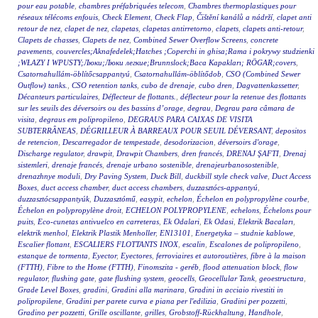
pour eau potable
,
chambres préfabriquées telecom
,
Chambres thermoplastiques pour
réseaux télécoms enfouis
,
Check Element
,
Check Flap
,
Čištění kanálů a nádrží
,
clapet anti
retour de nez
,
clapet de nez
,
clapetas
,
clapetas antirretorno
,
clapets
,
clapets anti-retour
,
Clapets de chasses
,
Clapets de nez
,
Combined Sewer Overflow Screens
,
concrete
pavements
,
couvercles;Aknafedelek;Hatches ;Coperchi in ghisa;Rama i pokrywy studzienki
;WŁAZY I WPUSTY;Люки;Люки легкие;Brunnslock;Baca Kapakları; RÖGAR;covers
,
Csatornahullám-öblítőcsappantyú
,
Csatornahullám-öblítődob
,
CSO (Combined Sewer
Outflow) tanks.
,
CSO retention tanks
,
cubo de drenaje
,
cubo dren
,
Dagvattenkassetter
,
Décanteurs particulaires
,
Déflecteur de flottants.
,
déflecteur pour la retenue des flottants
sur les seuils des déversoirs ou des bassins d’orage
,
degrau
,
Degrau para câmara de
visita
,
degraus em polipropileno
,
DEGRAUS PARA CAIXAS DE VISITA
SUBTERRÂNEAS
,
DÉGRILLEUR À BARREAUX POUR SEUIL DÉVERSANT
,
depositos
de retencion
,
Descarregador de tempestade
,
desodorizacion
,
déversoirs d'orage
,
Discharge regulator
,
drawpit
,
Drawpit Chambers
,
dren francés
,
DRENAJ ŞAFTI
,
Drenaj
sistemleri
,
drenaje francés
,
drenaje urbano sostenible
,
drenajeurbanosostenible
,
drenazhnye moduli
,
Dry Paving System
,
Duck Bill
,
duckbill style check valve
,
Duct Access
Boxes
,
duct access chamber
,
duct access chambers
,
duzzasztócs-appantyú
,
duzzasztócsappantyúk
,
Duzzasztómű
,
easypit
,
echelon
,
Échelon en polypropylène courbe
,
Échelon en polypropylène droit
,
ECHELON POLYPROPYLENE
,
echelons
,
Échelons pour
puits
,
Eco-cunetas antivuelco en carreteras
,
Ek Odalari
,
Ek Odasi
,
Elektrik Bacaları
,
elektrik menhol
,
Elektrik Plastik Menholler
,
EN13101
,
Energetyka – studnie kablowe
,
Escalier flottant
,
ESCALIERS FLOTTANTS INOX
,
escalin
,
Escalones de polipropileno
,
estanque de tormenta
,
Eyector
,
Eyectores
,
ferroviaires et autoroutières
,
fibre à la maison
(FTTH)
,
Fibre to the Home (FTTH)
,
Finomszita - geréb
,
flood attenuation block
,
flow
regulator
,
flushing gate
,
gate flushing system
,
geocells
,
Geocellular Tank
,
geoestructura
,
Grade Level Boxes
,
gradini
,
Gradini alla marinara
,
Gradini in acciaio rivestiti in
polipropilene
,
Gradini per parete curva e piana per l'edilizia
,
Gradini per pozzetti
,
Gradino per pozzetti
,
Grille oscillante
,
grilles
,
Grobstoff-Rückhaltung
,
Handhole
,