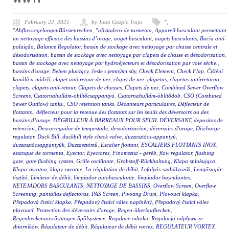
February 22, 2021
by Juan Gazpio Irujo
"
,
"AbflussregelungenBürstenrechen
,
"aliviadero de tormenta
,
Appareil basculant permettant
un nettoyage efficace des bassins d’orage
,
auget basculant
,
augets basculants
,
Bacia anti-
poluição
,
Balance Regulator
,
bassin de stockage avec nettoyage par chasse centrale et
désodorisation
,
bassin de stockage avec nettoyage par clapets de chasse et désodorisation
,
bassin de stockage avec nettoyage par hydroéjecteurs et désodorisation par voie sèche.
,
bassins d'orage
,
Bęben płuczący
,
česle s jemnými síty
,
Check Element
,
Check Flap
,
Čištění
kanálů a nádrží
,
clapet anti retour de nez
,
clapet de nez
,
clapetas
,
clapetas antirretorno
,
clapets
,
clapets anti-retour
,
Clapets de chasses
,
Clapets de nez
,
Combined Sewer Overflow
Screens
,
Csatornahullám-öblítőcsappantyú
,
Csatornahullám-öblítődob
,
CSO (Combined
Sewer Outflow) tanks.
,
CSO retention tanks
,
Décanteurs particulaires
,
Déflecteur de
flottants.
,
déflecteur pour la retenue des flottants sur les seuils des déversoirs ou des
bassins d’orage
,
DÉGRILLEUR À BARREAUX POUR SEUIL DÉVERSANT
,
depositos de
retencion
,
Descarregador de tempestade
,
desodorizacion
,
déversoirs d'orage
,
Discharge
regulator
,
Duck Bill
,
duckbill style check valve
,
duzzasztócs-appantyú
,
duzzasztócsappantyúk
,
Duzzasztómű
,
Escalier flottant
,
ESCALIERS FLOTTANTS INOX
,
estanque de tormenta
,
Eyector
,
Eyectores
,
Finomszita - geréb
,
flow regulator
,
flushing
gate
,
gate flushing system
,
Grille oscillante
,
Grobstoff-Rückhaltung
,
Klapa spłukująca
,
Klapa zwrotna
,
klapy zwrotne
,
La régulation de débit
,
Lefolyás-szabályozók
,
Lengősugár-
tisztító
,
Limiteur de débit
,
limpiador autobasculante
,
limpiador basculantes
,
NETEJADORS BASCULANTS
,
NETTOYAGE DE BASSINS
,
Overflow Screen
,
Overflow
Screening
,
pantallas deflectoras
,
PAS Screen
,
Pivoting Drum
,
Plovoucí klapka
,
Přepadová čistící klapka
,
Přepadový čistící válec naplněný
,
Přepadový čistící válec
plovoucí
,
Protection des déversoirs d'orage
,
Regen-überlaufbecken
,
Regenbeckenausrüstungen Spülsysteme
,
Regulace odtoku
,
Regulacja odpływu ze
zbiorników
,
Régulateur de débit
,
Régulateur de débit vortex
,
REGULATEUR VORTEX
,