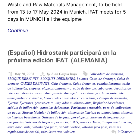
Waste and Raw Materials Management, to be held
from 13 to 17 May 2024 in Munich. IFAT meets for 5
days in MUNICH all the equipme
Continue
(Español) Hidrostank participará en la
próxima edición IFAT (ALEMANIA)
May 10, 2024
by Juan Gazpio Irujo
"aliviadero de tormenta
,
BLOQUE DRENANTE
,
BLOQUES DRENANTES
,
bolones
,
Caixa de drenatge
,
Caixa de
drenaxe
,
CAIXES DRENANTS
,
Caja drenante
,
Cajas drenantes
,
canales filtrantes
,
celda
de infiltración
,
clapetas
,
clapetas antirretorno
,
cubo de drenaje
,
cubo dren
,
depositos de
retencion
,
desodorizacion
,
dren francés
,
drenaje francés
,
drenaje urbano sostenible
,
drenajeurbanosostenible
,
Eco-cunetas antivuelco en carreteras
,
estanque de tormenta
,
Eyector
,
Eyectores
,
geoestructura
,
limpiador autobasculante
,
limpiador basculantes
,
módulo de infiltración
,
pantallas deflectoras
,
Pavimento permeable
,
pozo-de-infiltracion-
de-aguas
,
Sistema Modular de Infiltración
,
sistemas de limpieza autobasculantes
,
sistemas
de limpieza basculantes
,
Sistemas de limpieza por clapetas
,
Sistemas de limpieza por
compuertas
,
Sistemas de limpieza por vacío
,
SUDS
,
Tamices
,
Tamiz
,
Tanques de tormenta
,
tolva basculante
,
Valvula tipo pinza
,
valvula vortice
,
valvulas pico pato
,
válvulas
reguladoras de caudal
,
valvulas vortex
,
volquete
0 Comment