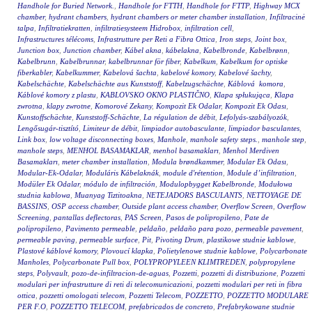
Handhole for Buried Network.
,
Handhole for FTTH
,
Handhole for FTTP
,
Highway MCX
chamber
,
hydrant chambers
,
hydrant chambers or meter chamber installation
,
Infiltracinė
talpa
,
Infiltratiekratten
,
infiltratiesysteem Hidrobox
,
infiltration cell
,
Infrastructures télécoms
,
Infrastrutture per Reti a Fibra Ottica
,
Iron steps
,
Joint box
,
Junction box
,
Junction chamber
,
Kábel akna
,
kábelakna
,
Kabelbronde
,
Kabelbrønn
,
Kabelbrunn
,
Kabelbrunnar
,
kabelbrunnar för fiber
,
Kabelkum
,
Kabelkum for optiske
fiberkabler
,
Kabelkummer
,
Kabelová šachta
,
kabelové komory
,
Kabelové šachty
,
Kabelschächte
,
Kabelschächte aus Kunststoff
,
Kabelzugschächte
,
Káblová komora
,
Káblové komory z plastu
,
KABLOVSKO OKNO PLASTIČNO
,
Klapa spłukująca
,
Klapa
zwrotna
,
klapy zwrotne
,
Komorové Zekany
,
Kompozit Ek Odalar
,
Kompozit Ek Odası
,
Kunstoffschächte
,
Kunststoff-Schächte
,
La régulation de débit
,
Lefolyás-szabályozók
,
Lengősugár-tisztító
,
Limiteur de débit
,
limpiador autobasculante
,
limpiador basculantes
,
Link box
,
low voltage disconnecting boxes
,
Manhole
,
manhole safety steps.
,
manhole step
,
manhole steps
,
MENHOL BASAMAKLAR
,
menhol basamakları
,
Menhol Merdiven
Basamakları
,
meter chamber installation
,
Modula brøndkammer
,
Modular Ek Odası
,
Modular-Ek-Odalar
,
Moduláris Kábelaknák
,
module d'rétention
,
Module d’infiltration
,
Modüler Ek Odalar
,
módulo de infiltración
,
Modulopbygget Kabelbronde
,
Modułowa
studnia kablowa
,
Muanyag Tiztitoakna
,
NETEJADORS BASCULANTS
,
NETTOYAGE DE
BASSINS
,
OSP access chamber
,
Outside plant access chamber
,
Overflow Screen
,
Overflow
Screening
,
pantallas deflectoras
,
PAS Screen
,
Pasos de polipropileno
,
Pate de
polipropileno
,
Pavimento permeable
,
peldaño
,
peldaño para pozo
,
permeable pavement
,
permeable paving
,
permeable surface
,
Pit
,
Pivoting Drum
,
plastikowe studnie kablowe
,
Plastové káblové komory
,
Plovoucí klapka
,
Polietylenowe studnie kablowe
,
Polycarbonate
Manholes
,
Polycarbonate Pull box
,
POLYPROPYLEEN KLIMTREDEN
,
polypropylene
steps
,
Polyvault
,
pozo-de-infiltracion-de-aguas
,
Pozzetti
,
pozzetti di distribuzione
,
Pozzetti
modulari per infrastrutture di reti di telecomunicazioni
,
pozzetti modulari per reti in fibra
ottica
,
pozzetti omologati telecom
,
Pozzetti Telecom
,
POZZETTO
,
POZZETTO MODULARE
PER F.O
,
POZZETTO TELECOM
,
prefabricados de concreto
,
Prefabrykowane studnie