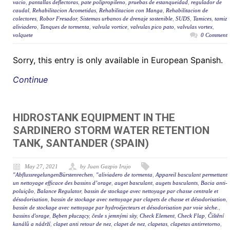
vacio
,
pantallas deflectoras
,
pate polipropileno
,
pruebas de estanqueidad
,
regulador de
caudal
,
Rehabilitacion Acometidas
,
Rehabilitacion con Manga
,
Rehabilitacion de
colectores
,
Robor Fresador
,
Sistemas urbanos de drenaje sostenible
,
SUDS
,
Tamices
,
tamiz
aliviadero
,
Tanques de tormenta
,
valvula vortice
,
valvulas pico pato
,
valvulas vortex
,
volquete
0 Comment
Sorry, this entry is only available in European Spanish.
Continue
HIDROSTANK EQUIPMENT IN THE
SARDINERO STORM WATER RETENTION
TANK, SANTANDER (SPAIN)
May 27, 2021
by Juan Gazpio Irujo
"AbflussregelungenBürstenrechen
,
"aliviadero de tormenta
,
Appareil basculant permettant
un nettoyage efficace des bassins d’orage
,
auget basculant
,
augets basculants
,
Bacia anti-
poluição
,
Balance Regulator
,
bassin de stockage avec nettoyage par chasse centrale et
désodorisation
,
bassin de stockage avec nettoyage par clapets de chasse et désodorisation
,
bassin de stockage avec nettoyage par hydroéjecteurs et désodorisation par voie sèche.
,
bassins d'orage
,
Bęben płuczący
,
česle s jemnými síty
,
Check Element
,
Check Flap
,
Čištění
kanálů a nádrží
,
clapet anti retour de nez
,
clapet de nez
,
clapetas
,
clapetas antirretorno
,