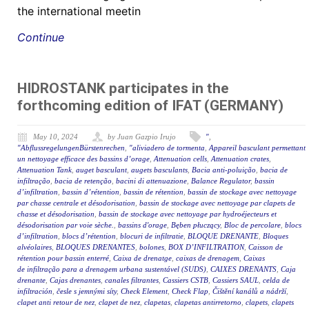
the international meetin
Continue
HIDROSTANK participates in the
forthcoming edition of IFAT (GERMANY)
May 10, 2024
by Juan Gazpio Irujo
"
,
"AbflussregelungenBürstenrechen
,
"aliviadero de tormenta
,
Appareil basculant permettant
un nettoyage efficace des bassins d’orage
,
Attenuation cells
,
Attenuation crates
,
Attenuation Tank
,
auget basculant
,
augets basculants
,
Bacia anti-poluição
,
bacia de
infiltração
,
bacia de retenção
,
bacini di attenuazione
,
Balance Regulator
,
bassin
d’infiltration
,
bassin d’rétention
,
bassin de rétention
,
bassin de stockage avec nettoyage
par chasse centrale et désodorisation
,
bassin de stockage avec nettoyage par clapets de
chasse et désodorisation
,
bassin de stockage avec nettoyage par hydroéjecteurs et
désodorisation par voie sèche.
,
bassins d'orage
,
Bęben płuczący
,
Bloc de percolare
,
blocs
d’infiltration
,
blocs d’rétention
,
blocuri de infiltratie
,
BLOQUE DRENANTE
,
Bloques
alvéolaires
,
BLOQUES DRENANTES
,
bolones
,
BOX D’INFILTRATION
,
Caisson de
rétention pour bassin enterré
,
Caixa de drenatge
,
caixas de drenagem
,
Caixas
de infiltração para a drenagem urbana sustentável (SUDS)
,
CAIXES DRENANTS
,
Caja
drenante
,
Cajas drenantes
,
canales filtrantes
,
Cassiers CSTB
,
Cassiers SAUL
,
celda de
infiltración
,
česle s jemnými síty
,
Check Element
,
Check Flap
,
Čištění kanálů a nádrží
,
clapet anti retour de nez
,
clapet de nez
,
clapetas
,
clapetas antirretorno
,
clapets
,
clapets