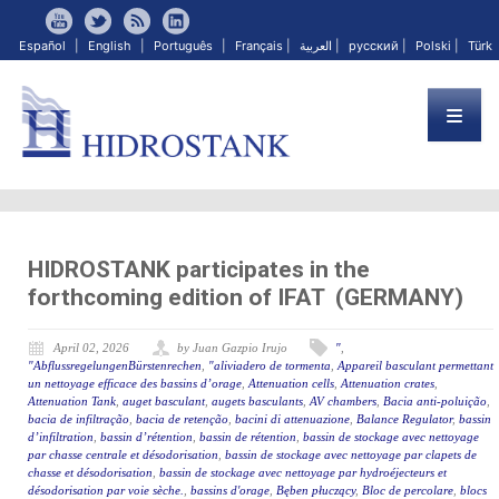
Español
|
English
|
Português
|
Français
|
العربية
|
русский
|
Polski
|
Türk
HIDROSTANK participates in the
forthcoming edition of IFAT (GERMANY)
April 02, 2026
by Juan Gazpio Irujo
"
,
"AbflussregelungenBürstenrechen
,
"aliviadero de tormenta
,
Appareil basculant permettant
un nettoyage efficace des bassins d’orage
,
Attenuation cells
,
Attenuation crates
,
Attenuation Tank
,
auget basculant
,
augets basculants
,
AV chambers
,
Bacia anti-poluição
,
bacia de infiltração
,
bacia de retenção
,
bacini di attenuazione
,
Balance Regulator
,
bassin
d’infiltration
,
bassin d’rétention
,
bassin de rétention
,
bassin de stockage avec nettoyage
par chasse centrale et désodorisation
,
bassin de stockage avec nettoyage par clapets de
chasse et désodorisation
,
bassin de stockage avec nettoyage par hydroéjecteurs et
désodorisation par voie sèche.
,
bassins d'orage
,
Bęben płuczący
,
Bloc de percolare
,
blocs