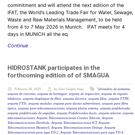
commitment and will attend the next edition of the
IFAT, the World’s Leading Trade Fair for Water, Sewage,
Waste and Raw Materials Management, to be held
from 4 to 7 May 2026 in Munich. IFAT meets for 4
days in MUNICH all the eq
Continue
HIDROSTANK participates in the
forthcoming edition of of SMAGUA
February 26, 2025
by Juan Gazpio Irujo
"aliviadero de tormenta
,
arqueta de concreto
,
arqueta de hormigon
,
arqueta de inspección
,
arqueta de registro
telefonica
,
arqueta despliegue de fibra
,
arqueta electrica
,
arqueta fibra
,
arqueta FTTH
,
arqueta FTTx
,
arqueta modular
,
arqueta para ductos subterráneos
,
arqueta para fibra
óptica
,
arqueta para telecomunicaciones
,
arqueta planta externa
,
arqueta prefabricada
,
arqueta prefabricada de empalme
,
arqueta Prefabricadas ducto
,
arqueta telecom
,
arqueta
telecomunicaciones
,
Arqueta Telecomunicaciones Correos Telecom
,
Arqueta
Telecomunicaciones Iberdrola
,
Arqueta Telecomunicaciones ICT
,
Arqueta
Telecomunicaciones Masmovil
,
Arqueta Telecomunicaciones Orange
,
Arqueta
Telecomunicaciones para tapa FO-2
,
Arqueta Telecomunicaciones para tapa FO-4
,