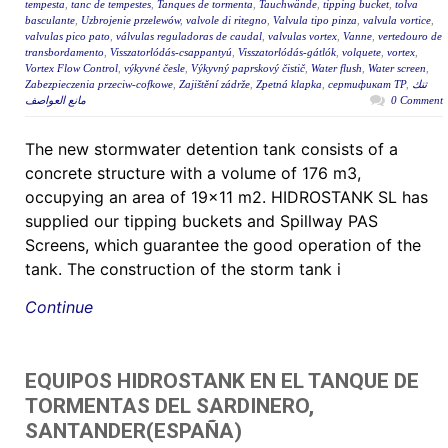
tempesta
,
tanc de tempestes
,
Tanques de tormenta
,
Tauchwände
,
tipping bucket
,
tolva
basculante
,
Uzbrojenie przelewów
,
valvole di ritegno
,
Valvula tipo pinza
,
valvula vortice
,
valvulas pico pato
,
válvulas reguladoras de caudal
,
valvulas vortex
,
Vanne
,
vertedouro de
transbordamento
,
Visszatorlódás-csappantyú
,
Visszatorlódás-gátlók
,
volquete
,
vortex
,
Vortex Flow Control
,
výkyvné česle
,
Výkyvný paprskový čistič
,
Water flush
,
Water screen
,
Zabezpieczenia przeciw-cofkowe
,
Zajištění zádrže
,
Zpetná klapka
,
сертификат ТР
,
تنك
مانع العواصف
0 Comment
The new stormwater detention tank consists of a
concrete structure with a volume of 176 m3,
occupying an area of 19×11 m2. HIDROSTANK SL has
supplied our tipping buckets and Spillway PAS
Screens, which guarantee the good operation of the
tank. The construction of the storm tank i
Continue
EQUIPOS HIDROSTANK EN EL TANQUE DE
TORMENTAS DEL SARDINERO,
SANTANDER(ESPAÑA)