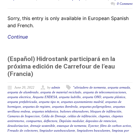
0 Comment
Sorry, this entry is only available in European Spanish
and French.
Continue
(Español) Hidrostank participará en la
próxima edición de Carrefour de l’eau
(Francia)
June 20, 2022
by
admin
"aliviadero de tormenta
,
arqueta armada
,
arqueta de alumbrado
,
arqueta de material reciclado
,
arqueta de telecomunicaciones
,
arqueta electrica
,
Arqueta ENDESA
,
arqueta ladrillo
,
arqueta ONO
,
arqueta plástica
,
arqueta prefabricada
,
arqueta tipo m
,
arquetas ayuntamiento madrid
,
arquetas de
hormigon
,
arquetas de registro
,
arquetas iberdrola
,
arquetas polipropileno
,
arquetas
sevillana endesa
,
arquetas telefonica
,
balones obturadores
,
bloques de infiltración
,
Camaras de Inspeccion
,
Celda de Drenaje
,
celdas de infiltración
,
clapetas
,
clapetas
antirretorno
,
compuertas
,
deflectora
,
Depósito modular
,
depositos de retencion
,
desodorizacion
,
drenaje sostenible
,
estanque de tormenta
,
Eyector
,
filtro de carbon activo
,
Fresado de colectores
,
limpiador autobasculante
,
limpiadores basculantes
,
limpieza por