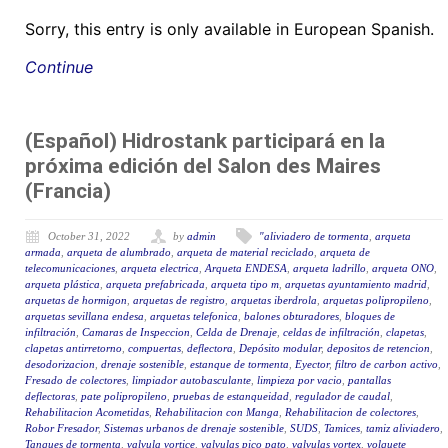
Sorry, this entry is only available in European Spanish.
Continue
(Español) Hidrostank participará en la
próxima edición del Salon des Maires
(Francia)
October 31, 2022
by
admin
"aliviadero de tormenta
,
arqueta
armada
,
arqueta de alumbrado
,
arqueta de material reciclado
,
arqueta de
telecomunicaciones
,
arqueta electrica
,
Arqueta ENDESA
,
arqueta ladrillo
,
arqueta ONO
,
arqueta plástica
,
arqueta prefabricada
,
arqueta tipo m
,
arquetas ayuntamiento madrid
,
arquetas de hormigon
,
arquetas de registro
,
arquetas iberdrola
,
arquetas polipropileno
,
arquetas sevillana endesa
,
arquetas telefonica
,
balones obturadores
,
bloques de
infiltración
,
Camaras de Inspeccion
,
Celda de Drenaje
,
celdas de infiltración
,
clapetas
,
clapetas antirretorno
,
compuertas
,
deflectora
,
Depósito modular
,
depositos de retencion
,
desodorizacion
,
drenaje sostenible
,
estanque de tormenta
,
Eyector
,
filtro de carbon activo
,
Fresado de colectores
,
limpiador autobasculante
,
limpieza por vacio
,
pantallas
deflectoras
,
pate polipropileno
,
pruebas de estanqueidad
,
regulador de caudal
,
Rehabilitacion Acometidas
,
Rehabilitacion con Manga
,
Rehabilitacion de colectores
,
Robor Fresador
,
Sistemas urbanos de drenaje sostenible
,
SUDS
,
Tamices
,
tamiz aliviadero
,
Tanques de tormenta
,
valvula vortice
,
valvulas pico pato
,
valvulas vortex
,
volquete