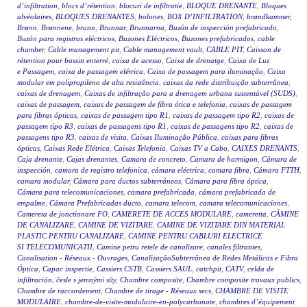
d’infiltration
,
blocs d’rétention
,
blocuri de infiltratie
,
BLOQUE DRENANTE
,
Bloques
alvéolaires
,
BLOQUES DRENANTES
,
bolones
,
BOX D’INFILTRATION
,
brøndkammer
,
Brønn
,
Brønnene
,
brunn
,
Brunnar
,
Brunnarna
,
Buzón de inspección prefabricado
,
Buzón para registros eléctricos
,
Buzones Eléctricos
,
Buzones prefabricados
,
cable
chamber
,
Cable management pit
,
Cable management vault
,
CABLE PIT
,
Caisson de
rétention pour bassin enterré
,
caixa de acesso
,
Caixa de drenatge
,
Caixa de Luz
e Passagem
,
caixa de passagem elétrica
,
Caixa de passagem para iluminação
,
Caixa
modular em polipropileno de alta resistência
,
caixas da rede distribuição subterrânea
,
caixas de drenagem
,
Caixas de infiltração para a drenagem urbana sustentável (SUDS)
,
caixas de passagem
,
caixas de passagem de fibra ótica e telefonia
,
caixas de passagem
para fibras ópticas
,
caixas de passagem tipo R1
,
caixas de passagem tipo R2
,
caixas de
passagem tipo R3
,
caixas de passagens tipo R1
,
caixas de passagens tipo R2
,
caixas de
passagens tipo R3
,
caixas de visita
,
Caixas Iluminação Pública
,
caixas para fibras
ópticas
,
Caixas Rede Elétrica
,
Caixas Telefonia
,
Caixas TV a Cabo
,
CAIXES DRENANTS
,
Caja drenante
,
Cajas drenantes
,
Camara de concreto
,
Camara de hormigon
,
Cámara de
inspección
,
camara de registro telefonica
,
cámara eléctrica
,
camara fibra
,
Cámara FTTH
,
camara modular
,
Cámara para ductos subterráneos
,
Cámara para fibra óptica
,
Cámara para telecomunicaciones
,
camara prefabricada
,
cámara prefabricada de
empalme
,
Cámara Prefabricadas ducto
,
camara telecom
,
camara telecomunicaciones
,
Camereta de jonctionare FO
,
CAMERETE DE ACCES MODULARE
,
cameretta
,
CĂMINE
DE CANALIZARE
,
CAMINE DE VIZITARE
,
CAMINE DE VIZITARE DIN MATERIAL
PLASTIC PENTRU CANALIZARE
,
CAMINE PENTRU CABLURI ELECTRICE
SI TELECOMUNICATII
,
Camine petru retele de canalizare
,
canales filtrantes
,
Canalisation - Réseaux - Ouvrages
,
CanalizaçãoSubterrânea de Redes Metálicas e Fibra
Óptica
,
Capac inspectie
,
Cassiers CSTB
,
Cassiers SAUL
,
catchpit
,
CATV
,
celda de
infiltración
,
česle s jemnými síty
,
Chambre composite
,
Chambre composite travaux publics
,
Chambre de raccordement
,
Chambre de tirage - Réseaux secs
,
CHAMBRE DE VISITE
MODULAIRE
,
chambre-de-visite-modulaire-en-polycarbonate
,
chambres d’équipement