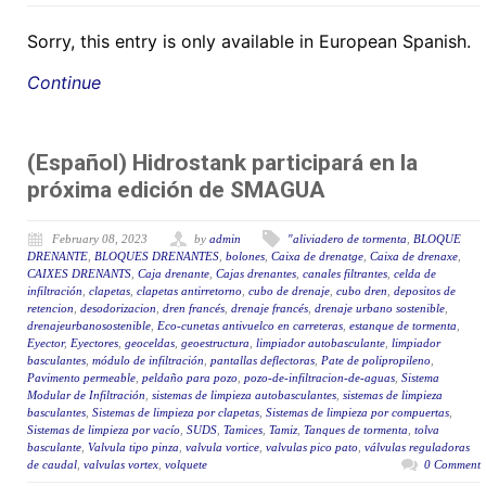
Sorry, this entry is only available in European Spanish.
Continue
(Español) Hidrostank participará en la
próxima edición de SMAGUA
February 08, 2023
by
admin
"aliviadero de tormenta
,
BLOQUE
DRENANTE
,
BLOQUES DRENANTES
,
bolones
,
Caixa de drenatge
,
Caixa de drenaxe
,
CAIXES DRENANTS
,
Caja drenante
,
Cajas drenantes
,
canales filtrantes
,
celda de
infiltración
,
clapetas
,
clapetas antirretorno
,
cubo de drenaje
,
cubo dren
,
depositos de
retencion
,
desodorizacion
,
dren francés
,
drenaje francés
,
drenaje urbano sostenible
,
drenajeurbanosostenible
,
Eco-cunetas antivuelco en carreteras
,
estanque de tormenta
,
Eyector
,
Eyectores
,
geoceldas
,
geoestructura
,
limpiador autobasculante
,
limpiador
basculantes
,
módulo de infiltración
,
pantallas deflectoras
,
Pate de polipropileno
,
Pavimento permeable
,
peldaño para pozo
,
pozo-de-infiltracion-de-aguas
,
Sistema
Modular de Infiltración
,
sistemas de limpieza autobasculantes
,
sistemas de limpieza
basculantes
,
Sistemas de limpieza por clapetas
,
Sistemas de limpieza por compuertas
,
Sistemas de limpieza por vacío
,
SUDS
,
Tamices
,
Tamiz
,
Tanques de tormenta
,
tolva
basculante
,
Valvula tipo pinza
,
valvula vortice
,
valvulas pico pato
,
válvulas reguladoras
de caudal
,
valvulas vortex
,
volquete
0 Comment