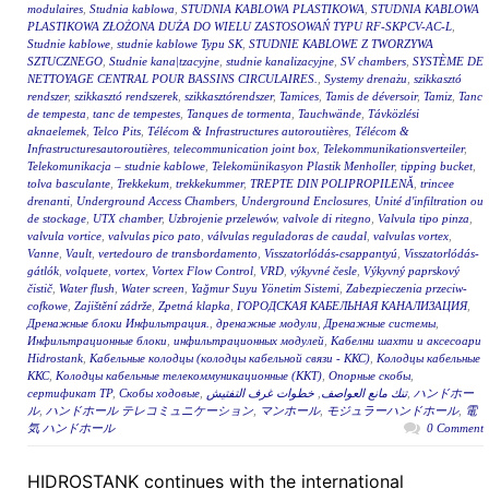
modulaires
,
Studnia kablowa
,
STUDNIA KABLOWA PLASTIKOWA
,
STUDNIA KABLOWA
PLASTIKOWA ZŁOŻONA DUŻA DO WIELU ZASTOSOWAŃ TYPU RF-SKPCV-AC-L
,
Studnie kablowe
,
studnie kablowe Typu SK
,
STUDNIE KABLOWE Z TWORZYWA
SZTUCZNEGO
,
Studnie kana|tzacyjne
,
studnie kanalizacyjne
,
SV chambers
,
SYSTÈME DE
NETTOYAGE CENTRAL POUR BASSINS CIRCULAIRES.
,
Systemy drenażu
,
szikkasztó
rendszer
,
szikkasztó rendszerek
,
szikkasztórendszer
,
Tamices
,
Tamis de déversoir
,
Tamiz
,
Tanc
de tempesta
,
tanc de tempestes
,
Tanques de tormenta
,
Tauchwände
,
Távközlési
aknaelemek
,
Telco Pits
,
Télécom & Infrastructures autoroutières
,
Télécom &
Infrastructuresautoroutières
,
telecommunication joint box
,
Telekommunikationsverteiler
,
Telekomunikacja – studnie kablowe
,
Telekomünikasyon Plastik Menholler
,
tipping bucket
,
tolva basculante
,
Trekkekum
,
trekkekummer
,
TREPTE DIN POLIPROPILENĂ
,
trincee
drenanti
,
Underground Access Chambers
,
Underground Enclosures
,
Unité d'infiltration ou
de stockage
,
UTX chamber
,
Uzbrojenie przelewów
,
valvole di ritegno
,
Valvula tipo pinza
,
valvula vortice
,
valvulas pico pato
,
válvulas reguladoras de caudal
,
valvulas vortex
,
Vanne
,
Vault
,
vertedouro de transbordamento
,
Visszatorlódás-csappantyú
,
Visszatorlódás-
gátlók
,
volquete
,
vortex
,
Vortex Flow Control
,
VRD
,
výkyvné česle
,
Výkyvný paprskový
čistič
,
Water flush
,
Water screen
,
Yağmur Suyu Yönetim Sistemi
,
Zabezpieczenia przeciw-
cofkowe
,
Zajištění zádrže
,
Zpetná klapka
,
ГОРОДСКАЯ КАБЕЛЬНАЯ КАНАЛИЗАЦИЯ
,
Дренажные блоки Инфильтрация.
,
дренажные модули
,
Дренажные системы
,
Инфильтрационные блоки
,
инфильтрационных модулей
,
Кабелни шахти и аксесоари
Hidrostank
,
Кабельные колодцы (колодцы кабельной связи - ККС)
,
Колодцы кабельные
ККС
,
Колодцы кабельные телекоммуникационные (ККТ)
,
Опорные скобы
,
сертификат ТР
,
Скобы ходовые
,
خطوات غرف التفتيش
,
تنك مانع العواصف
,
ハンドホー
ル
,
ハンドホール テレコミュニケーション
,
マンホール
,
モジュラーハンドホール
,
電
気 ハンドホール
0 Comment
HIDROSTANK continues with the international