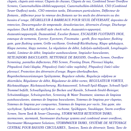
clapets
,
clapets anti-retour
,
Clapets de chasses
,
Clapets de nez
,
Combined Sewer Overflow
Screens
,
Csatornahullám-öblítőcsappantyú
,
Csatornahullám-öblítődob
,
CSO (Combined
Sewer Outflow) tanks.
,
CSO retention tanks
,
Décanteurs particulaires
,
Déflecteur de
flottants.
,
déflecteur pour la retenue des flottants sur les seuils des déversoirs ou des
bassins d’orage
,
DÉGRILLEUR À BARREAUX POUR SEUIL DÉVERSANT
,
depositos de
retencion
,
Descarregador de tempestade
,
desodorizacion
,
déversoirs d'orage
,
Discharge
regulator
,
Duck Bill
,
duckbill style check valve
,
duzzasztócs-appantyú
,
duzzasztócsappantyúk
,
Duzzasztómű
,
Escalier flottant
,
ESCALIERS FLOTTANTS INOX
,
estanque de tormenta
,
Eyector
,
Eyectores
,
Finomszita - geréb
,
flow regulator
,
flushing
gate
,
gate flushing system
,
Grille oscillante
,
Grobstoff-Rückhaltung
,
Klapa spłukująca
,
Klapa zwrotna
,
klapy zwrotne
,
La régulation de débit
,
Lefolyás-szabályozók
,
Lengősugár-
tisztító
,
Limiteur de débit
,
limpiador autobasculante
,
limpiador basculantes
,
NETEJADORS BASCULANTS
,
NETTOYAGE DE BASSINS
,
Overflow Screen
,
Overflow
Screening
,
pantallas deflectoras
,
PAS Screen
,
Pivoting Drum
,
Plovoucí klapka
,
Přepadová čistící klapka
,
Přepadový čistící válec naplněný
,
Přepadový čistící válec
plovoucí
,
Protection des déversoirs d'orage
,
Regen-überlaufbecken
,
Regenbeckenausrüstungen Spülsysteme
,
Regulace odtoku
,
Regulacja odpływu ze
zbiorników
,
Régulateur de débit
,
Régulateur de débit vortex
,
REGULATEUR VORTEX
,
Rückstauklappe
,
Rückstausicherung
,
Rückstauventil
,
Schwall-Spül-Klappe
,
Schwall-Spül-
Trommel befüllt
,
Schwallspülung für Becken und Kanäle
,
Schwenk-Strahl-Reiniger
,
Schwimmklappe
,
Schwingrechen
,
Screening & Water Treatment
,
sistemas de limpieza
autobasculantes
,
sistemas de limpieza basculantes
,
Sistemas de limpieza por clapetas
,
Sistemas de limpieza por compuertas
,
Sistemas de limpieza por vacío
,
Sita gęste
,
sito
wychyłowe
,
Spłukiwanie wychyłowe –ruchome
,
Spülkippen
,
Stauklappe
,
Storm overflow
Screen
,
Storm Tank & Sewer Cleansing
,
STORM WATER RETENTION TANKS
,
stormscreen
,
stormtank
,
Stormwater discharge systems and combined sewer overflows
,
Stormwater Management Solutions
,
STORMWATER TANKS
,
SYSTÈME DE NETTOYAGE
CENTRAL POUR BASSINS CIRCULAIRES.
,
Tamices
,
Tamis de déversoir
,
Tamiz
,
Tanc de