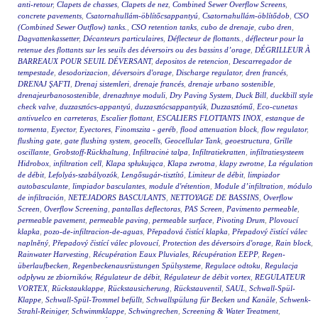
anti-retour
,
Clapets de chasses
,
Clapets de nez
,
Combined Sewer Overflow Screens
,
concrete pavements
,
Csatornahullám-öblítőcsappantyú
,
Csatornahullám-öblítődob
,
CSO
(Combined Sewer Outflow) tanks.
,
CSO retention tanks
,
cubo de drenaje
,
cubo dren
,
Dagvattenkassetter
,
Décanteurs particulaires
,
Déflecteur de flottants.
,
déflecteur pour la
retenue des flottants sur les seuils des déversoirs ou des bassins d’orage
,
DÉGRILLEUR À
BARREAUX POUR SEUIL DÉVERSANT
,
depositos de retencion
,
Descarregador de
tempestade
,
desodorizacion
,
déversoirs d'orage
,
Discharge regulator
,
dren francés
,
DRENAJ ŞAFTI
,
Drenaj sistemleri
,
drenaje francés
,
drenaje urbano sostenible
,
drenajeurbanosostenible
,
drenazhnye moduli
,
Dry Paving System
,
Duck Bill
,
duckbill style
check valve
,
duzzasztócs-appantyú
,
duzzasztócsappantyúk
,
Duzzasztómű
,
Eco-cunetas
antivuelco en carreteras
,
Escalier flottant
,
ESCALIERS FLOTTANTS INOX
,
estanque de
tormenta
,
Eyector
,
Eyectores
,
Finomszita - geréb
,
flood attenuation block
,
flow regulator
,
flushing gate
,
gate flushing system
,
geocells
,
Geocellular Tank
,
geoestructura
,
Grille
oscillante
,
Grobstoff-Rückhaltung
,
Infiltracinė talpa
,
Infiltratiekratten
,
infiltratiesysteem
Hidrobox
,
infiltration cell
,
Klapa spłukująca
,
Klapa zwrotna
,
klapy zwrotne
,
La régulation
de débit
,
Lefolyás-szabályozók
,
Lengősugár-tisztító
,
Limiteur de débit
,
limpiador
autobasculante
,
limpiador basculantes
,
module d'rétention
,
Module d’infiltration
,
módulo
de infiltración
,
NETEJADORS BASCULANTS
,
NETTOYAGE DE BASSINS
,
Overflow
Screen
,
Overflow Screening
,
pantallas deflectoras
,
PAS Screen
,
Pavimento permeable
,
permeable pavement
,
permeable paving
,
permeable surface
,
Pivoting Drum
,
Plovoucí
klapka
,
pozo-de-infiltracion-de-aguas
,
Přepadová čistící klapka
,
Přepadový čistící válec
naplněný
,
Přepadový čistící válec plovoucí
,
Protection des déversoirs d'orage
,
Rain block
,
Rainwater Harvesting
,
Récupération Eaux Pluviales
,
Récupération EEPP
,
Regen-
überlaufbecken
,
Regenbeckenausrüstungen Spülsysteme
,
Regulace odtoku
,
Regulacja
odpływu ze zbiorników
,
Régulateur de débit
,
Régulateur de débit vortex
,
REGULATEUR
VORTEX
,
Rückstauklappe
,
Rückstausicherung
,
Rückstauventil
,
SAUL
,
Schwall-Spül-
Klappe
,
Schwall-Spül-Trommel befüllt
,
Schwallspülung für Becken und Kanäle
,
Schwenk-
Strahl-Reiniger
,
Schwimmklappe
,
Schwingrechen
,
Screening & Water Treatment
,