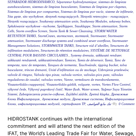
SEPARADOR HIDRODINÁMICO
,
Séparateur hydrodynamique
,
sistemas de limpieza
autobasculantes
,
sistemas de limpieza basculantes
,
Sistemas de limpieza por clapetas
,
Sistemas de limpieza por compuertas
,
Sistemas de limpieza por vacío
,
sisteme de infiltratie
,
Sita gęste
,
sito wychyłowe
,
skrzynek rozsączających
,
Skrzynki retencyjno - rozsączające
,
Skrzynki rozsączające
,
Soakaway attenuation units
,
Soakaway Modules
,
sokaway bobex
,
Spłukiwanie wychyłowe –ruchome
,
Spülkippen
,
Stauklappe
,
Storm attenuation
,
Storm
Cells
,
Storm overflow Screen
,
Storm Tank & Sewer Cleansing
,
STORM WATER
RETENTION TANKS
,
StormCrates
,
stormscreen
,
stormtank
,
Stormwater
,
Stormwater
attenuation
,
Stormwater discharge systems and combined sewer overflows
,
Stormwater
Management Solutions
,
STORMWATER TANKS
,
Structure nid d’abeilles
,
Structures de
infiltration modulaires
,
Structures de rétention modulaires
,
SYSTÈME DE NETTOYAGE
CENTRAL POUR BASSINS CIRCULAIRES.
,
Systemy drenażu
,
szikkasztó rendszer
,
szikkasztó rendszerek
,
szikkasztórendszer
,
Tamices
,
Tamis de déversoir
,
Tamiz
,
Tanc de
tempesta
,
tanc de tempestes
,
Tanques de tormenta
,
Tauchwände
,
tipping bucket
,
tolva
basculante
,
trincee drenanti
,
Unité d'infiltration ou de stockage
,
Uzbrojenie przelewów
,
valvole di ritegno
,
Valvula tipo pinza
,
valvula vortice
,
valvulas pico pato
,
válvulas
reguladoras de caudal
,
valvulas vortex
,
Vanne
,
vertedouro de transbordamento
,
Visszatorlódás-csappantyú
,
Visszatorlódás-gátlók
,
volquete
,
vortex
,
Vortex Flow Control
,
výkyvné česle
,
Výkyvný paprskový čistič
,
Water flush
,
Water screen
,
Yağmur Suyu Yönetim
Sistemi
,
Zabezpieczenia przeciw-cofkowe
,
Zajištění zádrže
,
Zpetná klapka
,
Дренажные
блоки Инфильтрация.
,
дренажные модули
,
Дренажные системы
,
Инфильтрационные
блоки
,
инфильтрационных модулей
,
сертификат ТР
,
تنك مانع العواصف
0 Comment
HIDROSTANK continues with the international
commitment and will attend the next edition of the
IFAT, the World’s Leading Trade Fair for Water, Sewage,