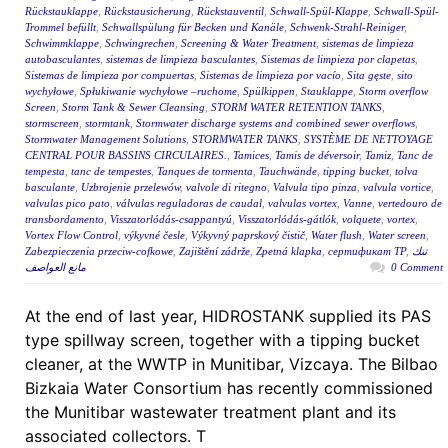
Rückstauklappe
,
Rückstausicherung
,
Rückstauventil
,
Schwall-Spül-Klappe
,
Schwall-Spül-
Trommel befüllt
,
Schwallspülung für Becken und Kanäle
,
Schwenk-Strahl-Reiniger
,
Schwimmklappe
,
Schwingrechen
,
Screening & Water Treatment
,
sistemas de limpieza
autobasculantes
,
sistemas de limpieza basculantes
,
Sistemas de limpieza por clapetas
,
Sistemas de limpieza por compuertas
,
Sistemas de limpieza por vacío
,
Sita gęste
,
sito
wychyłowe
,
Spłukiwanie wychyłowe –ruchome
,
Spülkippen
,
Stauklappe
,
Storm overflow
Screen
,
Storm Tank & Sewer Cleansing
,
STORM WATER RETENTION TANKS
,
stormscreen
,
stormtank
,
Stormwater discharge systems and combined sewer overflows
,
Stormwater Management Solutions
,
STORMWATER TANKS
,
SYSTÈME DE NETTOYAGE
CENTRAL POUR BASSINS CIRCULAIRES.
,
Tamices
,
Tamis de déversoir
,
Tamiz
,
Tanc de
tempesta
,
tanc de tempestes
,
Tanques de tormenta
,
Tauchwände
,
tipping bucket
,
tolva
basculante
,
Uzbrojenie przelewów
,
valvole di ritegno
,
Valvula tipo pinza
,
valvula vortice
,
valvulas pico pato
,
válvulas reguladoras de caudal
,
valvulas vortex
,
Vanne
,
vertedouro de
transbordamento
,
Visszatorlódás-csappantyú
,
Visszatorlódás-gátlók
,
volquete
,
vortex
,
Vortex Flow Control
,
výkyvné česle
,
Výkyvný paprskový čistič
,
Water flush
,
Water screen
,
Zabezpieczenia przeciw-cofkowe
,
Zajištění zádrže
,
Zpetná klapka
,
сертификат ТР
,
تنك
مانع العواصف
0 Comment
At the end of last year, HIDROSTANK supplied its PAS
type spillway screen, together with a tipping bucket
cleaner, at the WWTP in Munitibar, Vizcaya. The Bilbao
Bizkaia Water Consortium has recently commissioned
the Munitibar wastewater treatment plant and its
associated collectors. T