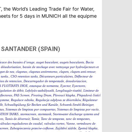
 the World’s Leading Trade Fair for Water,
eets for 5 days in MUNICH all the equipme
 SANTANDER (SPAIN)
icace des bassins d’orage
,
auget basculant
,
augets basculants
,
Bacia
t désodorisation
,
bassin de stockage avec nettoyage par hydroéjecteurs et
apet de nez
,
clapetas
,
clapetas antirretorno
,
clapets
,
clapets anti-retour
,
tanks.
,
CSO retention tanks
,
Décanteurs particulaires
,
Déflecteur de
tos de retencion
,
Descarregador de tempestade
,
desodorizacion
,
S FLOTTANTS INOX
,
estanque de tormenta
,
Eyector
,
Eyectores
,
égulation de débit
,
Lefolyás-szabályozók
,
Lengősugár-tisztító
,
Limiteur de
flectoras
,
PAS Screen
,
Pivoting Drum
,
Plovoucí klapka
,
Přepadová čistící
ysteme
,
Regulace odtoku
,
Regulacja odpływu ze zbiorników
,
Régulateur
lt
,
Schwallspülung für Becken und Kanäle
,
Schwenk-Strahl-Reiniger
,
tas
,
Sistemas de limpieza por compuertas
,
Sistemas de limpieza por vacío
,
TION TANKS
,
stormscreen
,
stormtank
,
Stormwater discharge systems and
ces
,
Tamis de déversoir
,
Tamiz
,
Tanc de tempesta
,
tanc de tempestes
,
válvulas reguladoras de caudal
,
valvulas vortex
,
Vanne
,
vertedouro de
screen
,
Zabezpieczenia przeciw-cofkowe
,
Zajištění zádrže
,
Zpetná klapka
,