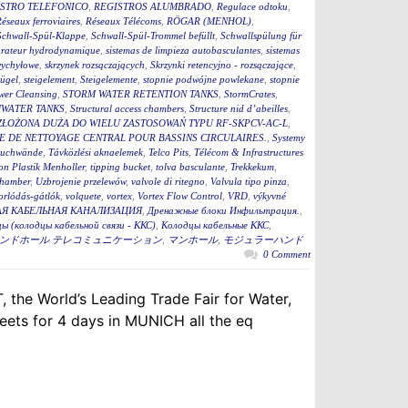
STRO TELEFONICO
,
REGISTROS ALUMBRADO
,
Regulace odtoku
,
éseaux ferroviaires
,
Réseaux Télécoms
,
RÖGAR (MENHOL)
,
Schwall-Spül-Klappe
,
Schwall-Spül-Trommel befüllt
,
Schwallspülung für
rateur hydrodynamique
,
sistemas de limpieza autobasculantes
,
sistemas
wychyłowe
,
skrzynek rozsączających
,
Skrzynki retencyjno - rozsączające
,
bügel
,
steigelement
,
Steigelemente
,
stopnie podwójne powlekane
,
stopnie
wer Cleansing
,
STORM WATER RETENTION TANKS
,
StormCrates
,
WATER TANKS
,
Structural access chambers
,
Structure nid d’abeilles
,
ZŁOŻONA DUŻA DO WIELU ZASTOSOWAŃ TYPU RF-SKPCV-AC-L
,
E DE NETTOYAGE CENTRAL POUR BASSINS CIRCULAIRES.
,
Systemy
auchwände
,
Távközlési aknaelemek
,
Telco Pits
,
Télécom & Infrastructures
n Plastik Menholler
,
tipping bucket
,
tolva basculante
,
Trekkekum
,
hamber
,
Uzbrojenie przelewów
,
valvole di ritegno
,
Valvula tipo pinza
,
torlódás-gátlók
,
volquete
,
vortex
,
Vortex Flow Control
,
VRD
,
výkyvné
Я КАБЕЛЬНАЯ КАНАЛИЗАЦИЯ
,
Дренажные блоки Инфильтрация.
,
ы (колодцы кабельной связи - ККС)
,
Колодцы кабельные ККС
,
ンドホール テレコミュニケーション
,
マンホール
,
モジュラーハンド
0 Comment
 the World’s Leading Trade Fair for Water,
ets for 4 days in MUNICH all the eq