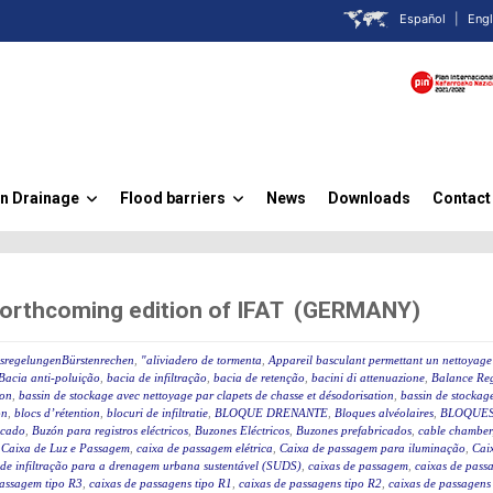
Español
|
Engl
n Drainage
Flood barriers
News
Downloads
Contact
»
»
forthcoming edition of IFAT (GERMANY)
ssregelungenBürstenrechen
,
"aliviadero de tormenta
,
Appareil basculant permettant un nettoyage 
Bacia anti-poluição
,
bacia de infiltração
,
bacia de retenção
,
bacini di attenuazione
,
Balance Reg
ion
,
bassin de stockage avec nettoyage par clapets de chasse et désodorisation
,
bassin de stockage
on
,
blocs d’rétention
,
blocuri de infiltratie
,
BLOQUE DRENANTE
,
Bloques alvéolaires
,
BLOQUES
icado
,
Buzón para registros eléctricos
,
Buzones Eléctricos
,
Buzones prefabricados
,
cable chamber
,
Caixa de Luz e Passagem
,
caixa de passagem elétrica
,
Caixa de passagem para iluminação
,
Caix
 de infiltração para a drenagem urbana sustentável (SUDS)
,
caixas de passagem
,
caixas de passa
passagem tipo R3
,
caixas de passagens tipo R1
,
caixas de passagens tipo R2
,
caixas de passagens