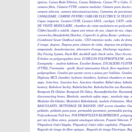
ópticas
,
Caixas Rede Elétrica
,
Caixas Telefonia
,
Caixas TV a Cabo
,
C
camara fibra
,
Cámara FTTH
,
camara modular
,
Cámara para ductos 
camara telecom
,
camara telecomunicaciones
,
Camereta de jonctiona
CANALIZARE
,
CAMINE PENTRU CABLURI ELECTRICE SI TELEC
Capac inspectie
,
Cassiers CSTB
,
Cassiers SAUL
,
catchpit
,
CATV
,
celd
DE VISITE MODULAIRE
,
chambre-de-visite-modulaire-en-polycarb
Čištění kanálů a nádrží
,
clapet anti retour de nez
,
clapet de nez
,
clape
couvercles;Aknafedelek;Hatches ;Coperchi in ghisa;Rama i pokry
(Combined Sewer Outflow) tanks.
,
CSO retention tanks
,
cubo de dren
d’orage
,
degrau
,
Degrau para câmara de visita
,
degraus em polipro
tempestade
,
desodorizacion
,
déversoirs d'orage
,
Discharge regulator
,
Dry Paving System
,
Duck Bill
,
duckbill style check valve
,
Duct Access
Échelon en polypropylène droit
,
ECHELON POLYPROPYLENE
,
eche
Energetyka – studnie kablowe
,
Escalier flottant
,
ESCALIERS FLOTTA
(FTTH)
,
Finomszita - geréb
,
flood attenuation block
,
flow regulator
,
polipropilene
,
Gradini per parete curva e piana per l'edilizia
,
Gradini
Highway MCX chamber
,
hydrant chambers
,
hydrant chambers or mete
steps
,
Joint box
,
Junction box
,
Junction chamber
,
Kábel akna
,
kábel
komory
,
Kabelové šachty
,
Kabelschächte
,
Kabelschächte aus Kunststo
Kompozit Ek Odalar
,
Kompozit Ek Odası
,
Kunstoffschächte
,
Kunststof
disconnecting boxes
,
Manhole
,
manhole safety steps.
,
manhole step
,
m
Modular-Ek-Odalar
,
Moduláris Kábelaknák
,
module d'rétention
,
Modu
BASCULANTS
,
NETTOYAGE DE BASSINS
,
OSP access chamber
,
Out
peldaño
,
peldaño para pozo
,
permeable pavement
,
permeable pavin
Polycarbonate Pull box
,
POLYPROPYLEEN KLIMTREDEN
,
polyprop
per reti in fibra ottica
,
pozzetti omologati telecom
,
Pozzetti Telecom
,
P
Přepadová čistící klapka
,
Přepadový čistící válec naplněný
,
Přepadový
Regards de tirage de fibre optique.
,
Regards de tirage Electrique
,
Reg