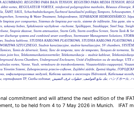
RA ALUMBRADO
,
REGISTRO PARA BAJA TENSION
,
REGISTRO PARA MEDIA TENSION
,
REGI
 débit vortex
,
REGULATEUR VORTEX
,
reinforced polypropylene manholes
,
Réseaux d'énergie
,
R
la
,
ŠAHT
,
SAUL
,
Schachtabdeckungen;Šachtové kanalizační poklopy;Tampons
,
Schouwputten
,
ingrechen
,
Screening & Water Treatment
,
Seksjonsbrønn
,
SEPARADOR HIDRODINÁMICO
,
Sépa
de limpieza por compuertas
,
Sistemas de limpieza por vacío
,
sisteme de infiltratie
,
Sita gęste
,
sito 
es
,
sokaway bobex
,
Spłukiwanie wychyłowe –ruchome
,
Spülkippen
,
Stauklappe
,
Steel Step
,
Steig
eliwne
,
Stopnie złazowe
,
Storm attenuation
,
Storm Cells
,
Storm overflow Screen
,
Storm Tank & Se
ter discharge systems and combined sewer overflows
,
Stormwater Management Solutions
,
STORM
es
,
Studnia kablowa
,
STUDNIA KABLOWA PLASTIKOWA
,
STUDNIA KABLOWA PLASTIKOWA 
TWORZYWA SZTUCZNEGO
,
Studnie kana|tzacyjne
,
studnie kanalizacyjne
,
SV chambers
,
SYSTÈM
Tamices
,
Tamis de déversoir
,
Tamiz
,
Tanc de tempesta
,
tanc de tempestes
,
Tanques de tormenta
,
T
tion joint box
,
Telekommunikationsverteiler
,
Telekomunikacja – studnie kablowe
,
Telekomünikasyo
erground Access Chambers
,
Underground Enclosures
,
Unité d'infiltration ou de stockage
,
UTX c
valvulas vortex
,
Vanne
,
Vault
,
vertedouro de transbordamento
,
Visszatorlódás-csappantyú
,
Vissza
u Yönetim Sistemi
,
Zabezpieczenia przeciw-cofkowe
,
Zajištění zádrže
,
Zpetná klapka
,
ГОРОДСКА
оки
,
инфильтрационных модулей
,
Кабелни шахти и аксесоари Hidrostank
,
Кабельные колодц
ы
,
сертификат ТР
,
Скобы ходовые
,
خطوات غرف التفتيش
,
تنك مانع العواصف
,
ハンドホール
,
ハ
al commitment and will attend the next edition of the IFAT,
ent, to be held from 4 to 7 May 2026 in Munich. IFAT me