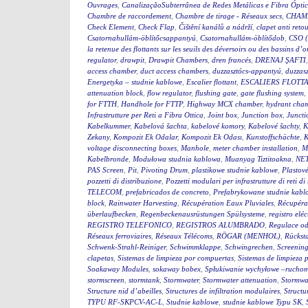
Ouvrages
,
CanalizaçãoSubterrânea de Redes Metálicas e Fibra Ópti
Chambre de raccordement
,
Chambre de tirage - Réseaux secs
,
CHAM
Check Element
,
Check Flap
,
Čištění kanálů a nádrží
,
clapet anti reto
Csatornahullám-öblítőcsappantyú
,
Csatornahullám-öblítődob
,
CSO (
la retenue des flottants sur les seuils des déversoirs ou des bassins d’
regulator
,
drawpit
,
Drawpit Chambers
,
dren francés
,
DRENAJ ŞAFTI
access chamber
,
duct access chambers
,
duzzasztócs-appantyú
,
duzzas
Energetyka – studnie kablowe
,
Escalier flottant
,
ESCALIERS FLOTTA
attenuation block
,
flow regulator
,
flushing gate
,
gate flushing system
,
for FTTH
,
Handhole for FTTP
,
Highway MCX chamber
,
hydrant cha
Infrastrutture per Reti a Fibra Ottica
,
Joint box
,
Junction box
,
Juncti
Kabelkummer
,
Kabelová šachta
,
kabelové komory
,
Kabelové šachty
,
K
Zekany
,
Kompozit Ek Odalar
,
Kompozit Ek Odası
,
Kunstoffschächte
,
K
voltage disconnecting boxes
,
Manhole
,
meter chamber installation
,
M
Kabelbronde
,
Modułowa studnia kablowa
,
Muanyag Tiztitoakna
,
NE
PAS Screen
,
Pit
,
Pivoting Drum
,
plastikowe studnie kablowe
,
Plastov
pozzetti di distribuzione
,
Pozzetti modulari per infrastrutture di reti d
TELECOM
,
prefabricados de concreto
,
Prefabrykowane studnie kabl
block
,
Rainwater Harvesting
,
Récupération Eaux Pluviales
,
Récupéra
überlaufbecken
,
Regenbeckenausrüstungen Spülsysteme
,
registro eléc
REGISTRO TELEFONICO
,
REGISTROS ALUMBRADO
,
Regulace o
Réseaux ferroviaires
,
Réseaux Télécoms
,
RÖGAR (MENHOL)
,
Rückst
Schwenk-Strahl-Reiniger
,
Schwimmklappe
,
Schwingrechen
,
Screening
clapetas
,
Sistemas de limpieza por compuertas
,
Sistemas de limpieza 
Soakaway Modules
,
sokaway bobex
,
Spłukiwanie wychyłowe –rucho
stormscreen
,
stormtank
,
Stormwater
,
Stormwater attenuation
,
Stormwa
Structure nid d’abeilles
,
Structures de infiltration modulaires
,
Structu
TYPU RF-SKPCV-AC-L
,
Studnie kablowe
,
studnie kablowe Typu SK
,