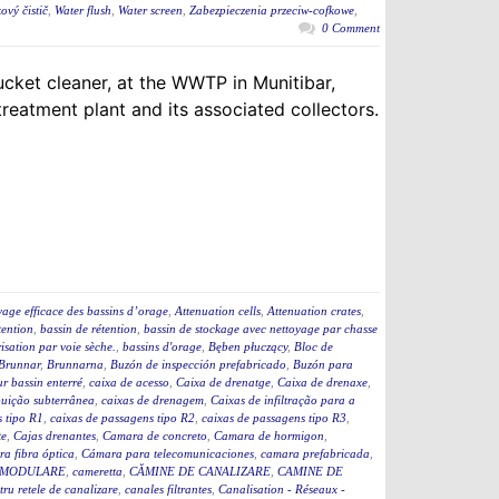
ový čistič
,
Water flush
,
Water screen
,
Zabezpieczenia przeciw-cofkowe
,
0 Comment
ucket cleaner, at the WWTP in Munitibar,
eatment plant and its associated collectors.
yage efficace des bassins d’orage
,
Attenuation cells
,
Attenuation crates
,
tention
,
bassin de rétention
,
bassin de stockage avec nettoyage par chasse
isation par voie sèche.
,
bassins d'orage
,
Bęben płuczący
,
Bloc de
Brunnar
,
Brunnarna
,
Buzón de inspección prefabricado
,
Buzón para
r bassin enterré
,
caixa de acesso
,
Caixa de drenatge
,
Caixa de drenaxe
,
ibuição subterrânea
,
caixas de drenagem
,
Caixas de infiltração para a
s tipo R1
,
caixas de passagens tipo R2
,
caixas de passagens tipo R3
,
te
,
Cajas drenantes
,
Camara de concreto
,
Camara de hormigon
,
a fibra óptica
,
Cámara para telecomunicaciones
,
camara prefabricada
,
 MODULARE
,
cameretta
,
CĂMINE DE CANALIZARE
,
CAMINE DE
ru retele de canalizare
,
canales filtrantes
,
Canalisation - Réseaux -