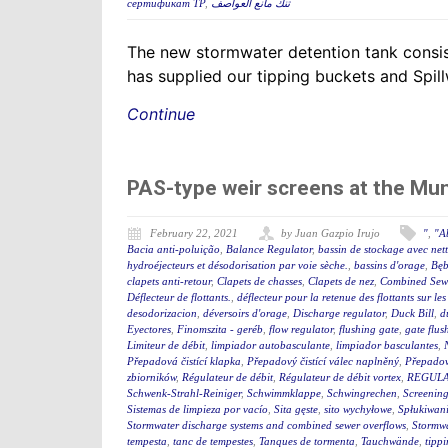
сертификат ТР
,
تنك مانع العواصف
The new stormwater detention tank consis
has supplied our tipping buckets and Spil
Continue
PAS-type weir screens at the Mu
February 22, 2021
by Juan Gazpio Irujo
"
,
"A
Bacia anti-poluição
,
Balance Regulator
,
bassin de stockage avec net
hydroéjecteurs et désodorisation par voie sèche.
,
bassins d'orage
,
Bęb
clapets anti-retour
,
Clapets de chasses
,
Clapets de nez
,
Combined Sewe
Déflecteur de flottants.
,
déflecteur pour la retenue des flottants sur le
desodorizacion
,
déversoirs d'orage
,
Discharge regulator
,
Duck Bill
,
d
Eyectores
,
Finomszita - geréb
,
flow regulator
,
flushing gate
,
gate flus
Limiteur de débit
,
limpiador autobasculante
,
limpiador basculantes
,
Přepadová čistící klapka
,
Přepadový čistící válec naplněný
,
Přepadový
zbiorników
,
Régulateur de débit
,
Régulateur de débit vortex
,
REGULA
Schwenk-Strahl-Reiniger
,
Schwimmklappe
,
Schwingrechen
,
Screening
Sistemas de limpieza por vacío
,
Sita gęste
,
sito wychyłowe
,
Spłukiwan
Stormwater discharge systems and combined sewer overflows
,
Stormw
tempesta
,
tanc de tempestes
,
Tanques de tormenta
,
Tauchwände
,
tipp