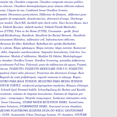
jemnými síty
,
Chambre composite
,
Chambre composite travaux publics
,
es telecom
,
Chambres thermoplastiques pour réseaux télécoms enfouis
,
asses
,
Clapets de nez
,
Combined Sewer Overflow Screens
,
setter
,
Décanteurs particulaires
,
Déflecteur de flottants.
,
déflecteur pour
egador de tempestade
,
desodorizacion
,
déversoirs d'orage
,
Discharge
nye moduli
,
Duck Bill
,
duckbill style check valve
,
Duct Access Boxes
,
duct
i
,
Elektrik Bacaları
,
elektrik menhol
,
Elektrik Plastik Menholler
,
ison (FTTH)
,
Fibre to the Home (FTTH)
,
Finomszita - geréb
,
flood
toff-Rückhaltung
,
Handhole
,
Handhole for Buried Network.
,
Handhole
tratiesysteem Hidrobox
,
infiltration cell
,
Infrastructures télécoms
,
lbrunnar för fiber
,
Kabelkum
,
Kabelkum for optiske fiberkabler
,
y z plastu
,
Klapa spłukująca
,
Klapa zwrotna
,
klapy zwrotne
,
Komorové
 débit
,
limpiador autobasculante
,
limpiador basculantes
,
Link box
,
low
étention
,
Module d’infiltration
,
Modüler Ek Odalar
,
Modulopbygget
ss chamber
,
Overflow Screen
,
Overflow Screening
,
pantallas deflectoras
,
ycarbonate Pull box
,
Polyvault
,
pozo-de-infiltracion-de-aguas
,
Pozzetti
,
Telecom
,
POZZETTO
,
POZZETTO MODULARE PER F.O
,
POZZETTO
padový čistící válec plovoucí
,
Protection des déversoirs d'orage
,
Rain
Regards de visite préfabriqués
,
regards ventouse et vidange
,
Regen-
ISTRO PARA BAJA TENSION
,
REGISTRO PARA MEDIA TENSION
,
ATEUR VORTEX
,
reinforced polypropylene manholes
,
Réseaux d'énergie
,
,
Schwall-Spül-Trommel befüllt
,
Schwallspülung für Becken und Kanäle
,
asculantes
,
sistemas de limpieza basculantes
,
Sistemas de limpieza por
cyjno - rozsączające
,
Skrzynki rozsączające
,
Soakaway attenuation units
,
 Sewer Cleansing
,
STORM WATER RETENTION TANKS
,
StormCrates
,
ment Solutions
,
STORMWATER TANKS
,
Structural access chambers
,
ABLOWA PLASTIKOWA ZŁOŻONA DUŻA DO WIELU ZASTOSOWAŃ
e
,
SUDS
,
Sustainable Urban Drainage Systems
,
SV chambers
,
SYSTÈME