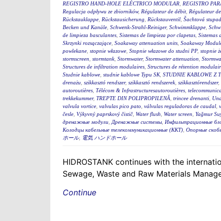
REGISTRO HAND-HOLE ELÉCTRICO MODULAR
,
REGISTRO PA
Regulacja odpływu ze zbiorników
,
Régulateur de débit
,
Régulateur de
Rückstauklappe
,
Rückstausicherung
,
Rückstauventil
,
Šachtová stupad
Becken und Kanäle
,
Schwenk-Strahl-Reiniger
,
Schwimmklappe
,
Schw
de limpieza basculantes
,
Sistemas de limpieza por clapetas
,
Sistemas 
Skrzynki rozsączające
,
Soakaway attenuation units
,
Soakaway Modul
powlekane
,
stopnie włazowe
,
Stopnie włazowe do studni PP
,
stopnie ż
stormscreen
,
stormtank
,
Stormwater
,
Stormwater attenuation
,
Stormwa
Structures de infiltration modulaires
,
Structures de rétention modulair
Studnie kablowe
,
studnie kablowe Typu SK
,
STUDNIE KABLOWE Z 
drenażu
,
szikkasztó rendszer
,
szikkasztó rendszerek
,
szikkasztórendszer
,
autoroutières
,
Télécom & Infrastructuresautoroutières
,
telecommunica
trekkekummer
,
TREPTE DIN POLIPROPILENĂ
,
trincee drenanti
,
Und
valvula vortice
,
valvulas pico pato
,
válvulas reguladoras de caudal
,
česle
,
Výkyvný paprskový čistič
,
Water flush
,
Water screen
,
Yağmur Suy
дренажные модули
,
Дренажные системы
,
Инфильтрационные бл
Колодцы кабельные телекоммуникационные (ККТ)
,
Опорные скоб
ホール
,
電気 ハンドホール
HIDROSTANK continues with the internation
Sewage, Waste and Raw Materials Managem
Continue