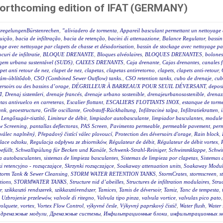
forthcoming edition of IFAT (GERMANY)
sregelungenBürstenrechen
,
"aliviadero de tormenta
,
Appareil basculant permettant un nettoyage 
luição
,
bacia de infiltração
,
bacia de retenção
,
bacini di attenuazione
,
Balance Regulator
,
bassin
age avec nettoyage par clapets de chasse et désodorisation
,
bassin de stockage avec nettoyage par
ocuri de infiltratie
,
BLOQUE DRENANTE
,
Bloques alvéolaires
,
BLOQUES DRENANTES
,
bolones
agem urbana sustentável (SUDS)
,
CAIXES DRENANTS
,
Caja drenante
,
Cajas drenantes
,
canales f
pet anti retour de nez
,
clapet de nez
,
clapetas
,
clapetas antirretorno
,
clapets
,
clapets anti-retour
,
lám-öblítődob
,
CSO (Combined Sewer Outflow) tanks.
,
CSO retention tanks
,
cubo de drenaje
,
cub
éversoirs ou des bassins d’orage
,
DÉGRILLEUR À BARREAUX POUR SEUIL DÉVERSANT
,
deposi
I
,
Drenaj sistemleri
,
drenaje francés
,
drenaje urbano sostenible
,
drenajeurbanosostenible
,
drenaz
as antivuelco en carreteras
,
Escalier flottant
,
ESCALIERS FLOTTANTS INOX
,
estanque de torm
ank
,
geoestructura
,
Grille oscillante
,
Grobstoff-Rückhaltung
,
Infiltracinė talpa
,
Infiltratiekratten
,
,
Lengősugár-tisztító
,
Limiteur de débit
,
limpiador autobasculante
,
limpiador basculantes
,
module 
w Screening
,
pantallas deflectoras
,
PAS Screen
,
Pavimento permeable
,
permeable pavement
,
per
 válec naplněný
,
Přepadový čistící válec plovoucí
,
Protection des déversoirs d'orage
,
Rain block
,
lace odtoku
,
Regulacja odpływu ze zbiorników
,
Régulateur de débit
,
Régulateur de débit vortex
,
efüllt
,
Schwallspülung für Becken und Kanäle
,
Schwenk-Strahl-Reiniger
,
Schwimmklappe
,
Schwi
za autobasculantes
,
sistemas de limpieza basculantes
,
Sistemas de limpieza por clapetas
,
Sistemas 
i retencyjno - rozsączające
,
Skrzynki rozsączające
,
Soakaway attenuation units
,
Soakaway Modul
torm Tank & Sewer Cleansing
,
STORM WATER RETENTION TANKS
,
StormCrates
,
stormscreen
,
s
tions
,
STORMWATER TANKS
,
Structure nid d’abeilles
,
Structures de infiltration modulaires
,
Stru
r
,
szikkasztó rendszerek
,
szikkasztórendszer
,
Tamices
,
Tamis de déversoir
,
Tamiz
,
Tanc de tempesta
,
,
Uzbrojenie przelewów
,
valvole di ritegno
,
Valvula tipo pinza
,
valvula vortice
,
valvulas pico pato
volquete
,
vortex
,
Vortex Flow Control
,
výkyvné česle
,
Výkyvný paprskový čistič
,
Water flush
,
Water 
,
дренажные модули
,
Дренажные системы
,
Инфильтрационные блоки
,
инфильтрационных м