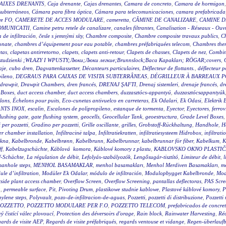
AIXES DRENANTS
,
Caja drenante
,
Cajas drenantes
,
Camara de concreto
,
Camara de hormigon
subterráneos
,
Cámara para fibra óptica
,
Cámara para telecomunicaciones
,
camara prefabricada
re FO
,
CAMERETE DE ACCES MODULARE
,
cameretta
,
CĂMINE DE CANALIZARE
,
CAMINE D
OMUNICATII
,
Camine petru retele de canalizare
,
canales filtrantes
,
Canalisation - Réseaux - Ouv
a de infiltración
,
česle s jemnými síty
,
Chambre composite
,
Chambre composite travaux publics
,
C
onate
,
chambres d’équipement pour eau potable
,
chambres préfabriquées telecom
,
Chambres ther
tas
,
clapetas antirretorno
,
clapets
,
clapets anti-retour
,
Clapets de chasses
,
Clapets de nez
,
Combin
wy studzienki ;WŁAZY I WPUSTY;Люки;Люки легкие;Brunnslock;Baca Kapakları; RÖGAR;covers
,
aje
,
cubo dren
,
Dagvattenkassetter
,
Décanteurs particulaires
,
Déflecteur de flottants.
,
déflecteur p
pileno
,
DEGRAUS PARA CAIXAS DE VISITA SUBTERRÂNEAS
,
DÉGRILLEUR À BARREAUX P
drawpit
,
Drawpit Chambers
,
dren francés
,
DRENAJ ŞAFTI
,
Drenaj sistemleri
,
drenaje francés
,
dr
 Boxes
,
duct access chamber
,
duct access chambers
,
duzzasztócs-appantyú
,
duzzasztócsappantyúk
lons
,
Échelons pour puits
,
Eco-cunetas antivuelco en carreteras
,
Ek Odalari
,
Ek Odasi
,
Elektrik 
NTS INOX
,
escalin
,
Escalones de polipropileno
,
estanque de tormenta
,
Eyector
,
Eyectores
,
ferrov
flushing gate
,
gate flushing system
,
geocells
,
Geocellular Tank
,
geoestructura
,
Grade Level Boxes
 per pozzetti
,
Gradino per pozzetti
,
Grille oscillante
,
grilles
,
Grobstoff-Rückhaltung
,
Handhole
,
H
r chamber installation
,
Infiltracinė talpa
,
Infiltratiekratten
,
infiltratiesysteem Hidrobox
,
infiltrati
akna
,
Kabelbronde
,
Kabelbrønn
,
Kabelbrunn
,
Kabelbrunnar
,
kabelbrunnar för fiber
,
Kabelkum
,
K
ff
,
Kabelzugschächte
,
Káblová komora
,
Káblové komory z plastu
,
KABLOVSKO OKNO PLASTI
f-Schächte
,
La régulation de débit
,
Lefolyás-szabályozók
,
Lengősugár-tisztító
,
Limiteur de débit
,
l
anhole steps
,
MENHOL BASAMAKLAR
,
menhol basamakları
,
Menhol Merdiven Basamakları
,
me
le d’infiltration
,
Modüler Ek Odalar
,
módulo de infiltración
,
Modulopbygget Kabelbronde
,
Mod
side plant access chamber
,
Overflow Screen
,
Overflow Screening
,
pantallas deflectoras
,
PAS Scre
g
,
permeable surface
,
Pit
,
Pivoting Drum
,
plastikowe studnie kablowe
,
Plastové káblové komory
,
P
ylene steps
,
Polyvault
,
pozo-de-infiltracion-de-aguas
,
Pozzetti
,
pozzetti di distribuzione
,
Pozzetti
OZZETTO
,
POZZETTO MODULARE PER F.O
,
POZZETTO TELECOM
,
prefabricados de concre
 čistící válec plovoucí
,
Protection des déversoirs d'orage
,
Rain block
,
Rainwater Harvesting
,
Réc
ards de visite AEP
,
Regards de visite préfabriqués
,
regards ventouse et vidange
,
Regen-überlauf