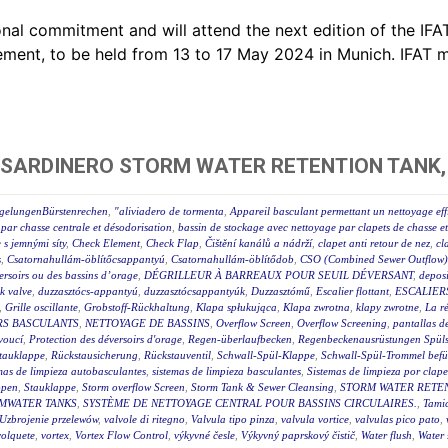
al commitment and will attend the next edition of the IFAT,
ent, to be held from 13 to 17 May 2024 in Munich. IFAT m
 SARDINERO STORM WATER RETENTION TANK,
egelungenBürstenrechen
,
"aliviadero de tormenta
,
Appareil basculant permettant un nettoyage eff
par chasse centrale et désodorisation
,
bassin de stockage avec nettoyage par clapets de chasse e
e s jemnými síty
,
Check Element
,
Check Flap
,
Čištění kanálů a nádrží
,
clapet anti retour de nez
,
cl
s
,
Csatornahullám-öblítőcsappantyú
,
Csatornahullám-öblítődob
,
CSO (Combined Sewer Outflow) 
éversoirs ou des bassins d’orage
,
DÉGRILLEUR À BARREAUX POUR SEUIL DÉVERSANT
,
deposi
ck valve
,
duzzasztócs-appantyú
,
duzzasztócsappantyúk
,
Duzzasztómű
,
Escalier flottant
,
ESCALIER
,
Grille oscillante
,
Grobstoff-Rückhaltung
,
Klapa spłukująca
,
Klapa zwrotna
,
klapy zwrotne
,
La r
RS BASCULANTS
,
NETTOYAGE DE BASSINS
,
Overflow Screen
,
Overflow Screening
,
pantallas de
voucí
,
Protection des déversoirs d'orage
,
Regen-überlaufbecken
,
Regenbeckenausrüstungen Spüls
tauklappe
,
Rückstausicherung
,
Rückstauventil
,
Schwall-Spül-Klappe
,
Schwall-Spül-Trommel befül
mas de limpieza autobasculantes
,
sistemas de limpieza basculantes
,
Sistemas de limpieza por clape
ppen
,
Stauklappe
,
Storm overflow Screen
,
Storm Tank & Sewer Cleansing
,
STORM WATER RETEN
MWATER TANKS
,
SYSTÈME DE NETTOYAGE CENTRAL POUR BASSINS CIRCULAIRES.
,
Tami
Uzbrojenie przelewów
,
valvole di ritegno
,
Valvula tipo pinza
,
valvula vortice
,
valvulas pico pato
,
volquete
,
vortex
,
Vortex Flow Control
,
výkyvné česle
,
Výkyvný paprskový čistič
,
Water flush
,
Water 