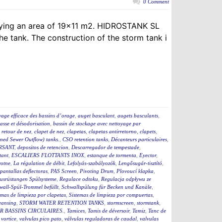
0 Comment
upying an area of 19×11 m2. HIDROSTANK SL
e tank. The construction of the storm tank i
yage efficace des bassins d’orage
,
auget basculant
,
augets basculants
,
asse et désodorisation
,
bassin de stockage avec nettoyage par
i retour de nez
,
clapet de nez
,
clapetas
,
clapetas antirretorno
,
clapets
,
ed Sewer Outflow) tanks.
,
CSO retention tanks
,
Décanteurs particulaires
,
RSANT
,
depositos de retencion
,
Descarregador de tempestade
,
tant
,
ESCALIERS FLOTTANTS INOX
,
estanque de tormenta
,
Eyector
,
rotne
,
La régulation de débit
,
Lefolyás-szabályozók
,
Lengősugár-tisztító
,
pantallas deflectoras
,
PAS Screen
,
Pivoting Drum
,
Plovoucí klapka
,
usrüstungen Spülsysteme
,
Regulace odtoku
,
Regulacja odpływu ze
wall-Spül-Trommel befüllt
,
Schwallspülung für Becken und Kanäle
,
emas de limpieza por clapetas
,
Sistemas de limpieza por compuertas
,
eansing
,
STORM WATER RETENTION TANKS
,
stormscreen
,
stormtank
,
 BASSINS CIRCULAIRES.
,
Tamices
,
Tamis de déversoir
,
Tamiz
,
Tanc de
 vortice
,
valvulas pico pato
,
válvulas reguladoras de caudal
,
valvulas