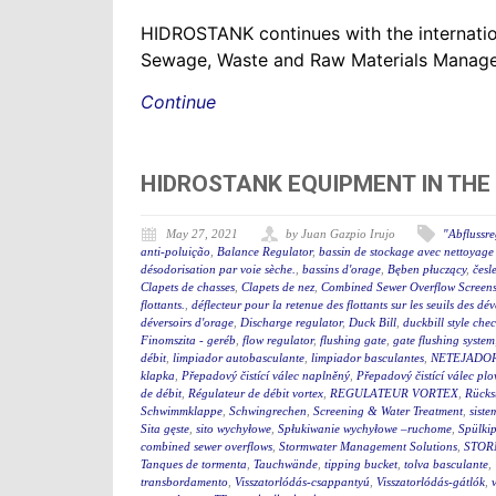
HIDROSTANK continues with the internation
Sewage, Waste and Raw Materials Managem
Continue
HIDROSTANK EQUIPMENT IN THE
May 27, 2021
by Juan Gazpio Irujo
"Abflussr
anti-poluição
,
Balance Regulator
,
bassin de stockage avec nettoyage 
désodorisation par voie sèche.
,
bassins d'orage
,
Bęben płuczący
,
česl
Clapets de chasses
,
Clapets de nez
,
Combined Sewer Overflow Screen
flottants.
,
déflecteur pour la retenue des flottants sur les seuils des d
déversoirs d'orage
,
Discharge regulator
,
Duck Bill
,
duckbill style che
Finomszita - geréb
,
flow regulator
,
flushing gate
,
gate flushing system
débit
,
limpiador autobasculante
,
limpiador basculantes
,
NETEJADO
klapka
,
Přepadový čistící válec naplněný
,
Přepadový čistící válec plo
de débit
,
Régulateur de débit vortex
,
REGULATEUR VORTEX
,
Rücks
Schwimmklappe
,
Schwingrechen
,
Screening & Water Treatment
,
siste
Sita gęste
,
sito wychyłowe
,
Spłukiwanie wychyłowe –ruchome
,
Spülki
combined sewer overflows
,
Stormwater Management Solutions
,
STOR
Tanques de tormenta
,
Tauchwände
,
tipping bucket
,
tolva basculante
,
transbordamento
,
Visszatorlódás-csappantyú
,
Visszatorlódás-gátlók
,