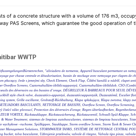
ts of a concrete structure with a volume of 176 m3, occ
lway PAS Screens, which guarantee the good operation of th
nitibar WWTP
bflussregelungenBürstenrechen
,
"aliviadero de tormenta
,
Appareil basculant permettant un netto
toyage par chasse centrale et désodorisation
,
bassin de stockage avec nettoyage par clapets de ch
en płuczący
,
česle s jemnými síty
,
Check Element
,
Check Flap
,
Čištění kanálů a nádrží
,
clapet ant
r Overflow Screens
,
Csatornahullám-öblítőcsappantyú
,
Csatornahullám-öblítődob
,
CSO (Combin
s seuils des déversoirs ou des bassins d’orage
,
DÉGRILLEUR À BARREAUX POUR SEUIL DÉVE
uckbill style check valve
,
duzzasztócs-appantyú
,
duzzasztócsappantyúk
,
Duzzasztómű
,
Escalier flot
hing system
,
Grille oscillante
,
Grobstoff-Rückhaltung
,
Klapa spłukująca
,
Klapa zwrotna
,
klapy zw
NETEJADORS BASCULANTS
,
NETTOYAGE DE BASSINS
,
Overflow Screen
,
Overflow Screening
,
 čistící válec plovoucí
,
Protection des déversoirs d'orage
,
Regen-überlaufbecken
,
Regenbeckena
TEUR VORTEX
,
Rückstauklappe
,
Rückstausicherung
,
Rückstauventil
,
Schwall-Spül-Klappe
,
Sch
 & Water Treatment
,
sistemas de limpieza autobasculantes
,
sistemas de limpieza basculantes
,
Sist
ie wychyłowe –ruchome
,
Spülkippen
,
Stauklappe
,
Storm overflow Screen
,
Storm Tank & Sewer Cl
ater Management Solutions
,
STORMWATER TANKS
,
SYSTÈME DE NETTOYAGE CENTRAL POUR
ing bucket
,
tolva basculante
,
Uzbrojenie przelewów
,
valvole di ritegno
,
Valvula tipo pinza
,
valvula