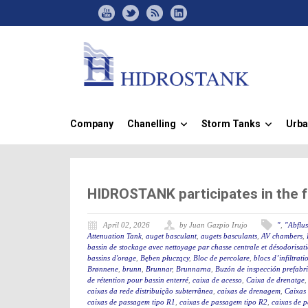
Company
Chanelling
Storm Tanks
Urba
»
»
HIDROSTANK participates in the 
April 02, 2026
by Juan Gazpio Irujo
"
,
"Abflu
Attenuation Tank
,
auget basculant
,
augets basculants
,
AV chambers
,
bassin de stockage avec nettoyage par chasse centrale et désodorisat
bassins d'orage
,
Bęben płuczący
,
Bloc de percolare
,
blocs d’infiltrati
Brønnene
,
brunn
,
Brunnar
,
Brunnarna
,
Buzón de inspección prefabr
de rétention pour bassin enterré
,
caixa de acesso
,
Caixa de drenatge
caixas da rede distribuição subterrânea
,
caixas de drenagem
,
Caixas
caixas de passagem tipo R1
,
caixas de passagem tipo R2
,
caixas de 