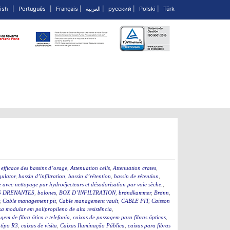
ish
|
Português
|
Français
|
العربية
|
русский
|
Polski
|
Türk
efficace des bassins d’orage
,
Attenuation cells
,
Attenuation crates
,
ulator
,
bassin d’infiltration
,
bassin d’rétention
,
bassin de rétention
,
 avec nettoyage par hydroéjecteurs et désodorisation par voie sèche.
,
 DRENANTES
,
bolones
,
BOX D’INFILTRATION
,
brøndkammer
,
Brønn
,
,
Cable management pit
,
Cable management vault
,
CABLE PIT
,
Caisson
a modular em polipropileno de alta resistência
,
gem de fibra ótica e telefonia
,
caixas de passagem para fibras ópticas
,
 tipo R3
,
caixas de visita
,
Caixas Iluminação Pública
,
caixas para fibras