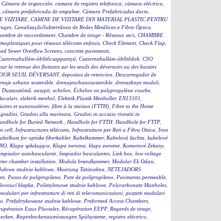
,
Cámara de inspección
,
camara de registro telefonica
,
cámara eléctrica
,
,
cámara prefabricada de empalme
,
Cámara Prefabricadas ducto
,
E VIZITARE
,
CAMINE DE VIZITARE DIN MATERIAL PLASTIC PENTRU
rages
,
CanalizaçãoSubterrânea de Redes Metálicas e Fibra Óptica
,
hambre de raccordement
,
Chambre de tirage - Réseaux secs
,
CHAMBRE
moplastiques pour réseaux télécoms enfouis
,
Check Element
,
Check Flap
,
ed Sewer Overflow Screens
,
concrete pavements
,
Csatornahullám-öblítőcsappantyú
,
Csatornahullám-öblítődob
,
CSO
our la retenue des flottants sur les seuils des déversoirs ou des bassins
OUR SEUIL DÉVERSANT
,
depositos de retencion
,
Descarregador de
enaje urbano sostenible
,
drenajeurbanosostenible
,
drenazhnye moduli
,
,
Duzzasztómű
,
easypit
,
echelon
,
Échelon en polypropylène courbe
,
Bacaları
,
elektrik menhol
,
Elektrik Plastik Menholler
,
EN13101
,
iaires et autoroutières
,
fibre à la maison (FTTH)
,
Fibre to the Home
,
gradini
,
Gradini alla marinara
,
Gradini in acciaio rivestiti in
andhole for Buried Network.
,
Handhole for FTTH
,
Handhole for FTTP
,
on cell
,
Infrastructures télécoms
,
Infrastrutture per Reti a Fibra Ottica
,
Iron
abelkum for optiske fiberkabler
,
Kabelkummer
,
Kabelová šachta
,
kabelové
ČNO
,
Klapa spłukująca
,
Klapa zwrotna
,
klapy zwrotne
,
Komorové Zekany
,
impiador autobasculante
,
limpiador basculantes
,
Link box
,
low voltage
ter chamber installation
,
Modula brøndkammer
,
Modular Ek Odası
,
ułowa studnia kablowa
,
Muanyag Tiztitoakna
,
NETEJADORS
en
,
Pasos de polipropileno
,
Pate de polipropileno
,
Pavimento permeable
,
lovoucí klapka
,
Polietylenowe studnie kablowe
,
Polycarbonate Manholes
,
 modulari per infrastrutture di reti di telecomunicazioni
,
pozzetti modulari
to
,
Prefabrykowane studnie kablowe
,
Preformed Access Chambers
,
upération Eaux Pluviales
,
Récupération EEPP
,
Regards de tirage
,
becken
,
Regenbeckenausrüstungen Spülsysteme
,
registro eléctrico
,