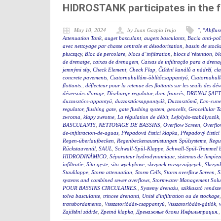
HIDROSTANK participates in the 
May 10, 2024
by Juan Gazpio Irujo
"
,
"Abflus
Attenuation Tank
,
auget basculant
,
augets basculants
,
Bacia anti-po
avec nettoyage par chasse centrale et désodorisation
,
bassin de stock
płuczący
,
Bloc de percolare
,
blocs d’infiltration
,
blocs d’rétention
,
bl
de drenatge
,
caixas de drenagem
,
Caixas de infiltração para a dren
jemnými síty
,
Check Element
,
Check Flap
,
Čištění kanálů a nádrží
,
cla
concrete pavements
,
Csatornahullám-öblítőcsappantyú
,
Csatornahul
flottants.
,
déflecteur pour la retenue des flottants sur les seuils des d
déversoirs d'orage
,
Discharge regulator
,
dren francés
,
DRENAJ ŞAFT
duzzasztócs-appantyú
,
duzzasztócsappantyúk
,
Duzzasztómű
,
Eco-cunet
regulator
,
flushing gate
,
gate flushing system
,
geocells
,
Geocellular T
zwrotna
,
klapy zwrotne
,
La régulation de débit
,
Lefolyás-szabályozók
BASCULANTS
,
NETTOYAGE DE BASSINS
,
Overflow Screen
,
Overflo
de-infiltracion-de-aguas
,
Přepadová čistící klapka
,
Přepadový čistící
Regen-überlaufbecken
,
Regenbeckenausrüstungen Spülsysteme
,
Regu
Rückstauventil
,
SAUL
,
Schwall-Spül-Klappe
,
Schwall-Spül-Trommel b
HIDRODINÁMICO
,
Séparateur hydrodynamique
,
sistemas de limpie
infiltratie
,
Sita gęste
,
sito wychyłowe
,
skrzynek rozsączających
,
Skrzynk
Stauklappe
,
Storm attenuation
,
Storm Cells
,
Storm overflow Screen
,
S
systems and combined sewer overflows
,
Stormwater Management Solu
POUR BASSINS CIRCULAIRES.
,
Systemy drenażu
,
szikkasztó rendsze
tolva basculante
,
trincee drenanti
,
Unité d'infiltration ou de stockage
transbordamento
,
Visszatorlódás-csappantyú
,
Visszatorlódás-gátlók
,
Zajištění zádrže
,
Zpetná klapka
,
Дренажные блоки Инфильтрация.