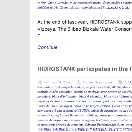
vortex
,
Vanne
,
vertedouro de transbordamento
,
Visszatorlódás-csapp
Zajištění zádrže
,
Zpetná klapka
,
сертификат ТР
,
تنك مانع العواصف
At the end of last year, HIDROSTANK suppli
Vizcaya. The Bilbao Bizkaia Water Consort
T
Continue
HIDROSTANK participates in the 
February 04, 2020
by Juan Gazpio Irujo
"
,
"A
Attenuation Tank
,
auget basculant
,
augets basculants
,
AV chambers
,
centrale et désodorisation
,
bassin de stockage avec nettoyage par cla
percolare
,
blocs d’infiltration
,
blocs d’rétention
,
blocuri de infiltratie
registros eléctricos
,
Buzones Eléctricos
,
Buzones prefabricados
,
cable
Caixa de Luz e Passagem
,
caixa de passagem elétrica
,
Caixa de pass
drenagem urbana sustentável (SUDS)
,
caixas de passagem
,
caixas de
caixas de visita
,
Caixas Iluminação Pública
,
caixas para fibras óptic
Cámara de inspección
,
camara de registro telefonica
,
cámara eléctri
cámara prefabricada de empalme
,
Cámara Prefabricadas ducto
,
cam
VIZITARE
,
CAMINE DE VIZITARE DIN MATERIAL PLASTIC PENT