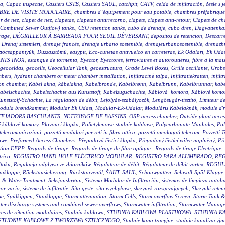
ca
,
Capac inspectie
,
Cassiers CSTB
,
Cassiers SAUL
,
catchpit
,
CATV
,
celda de infiltración
,
česle s 
BRE DE VISITE MODULAIRE
,
chambres d’équipement pour eau potable
,
chambres préfabriqué
ur de nez
,
clapet de nez
,
clapetas
,
clapetas antirretorno
,
clapets
,
clapets anti-retour
,
Clapets de ch
Combined Sewer Outflow) tanks.
,
CSO retention tanks
,
cubo de drenaje
,
cubo dren
,
Dagvattenkas
orage
,
DÉGRILLEUR À BARREAUX POUR SEUIL DÉVERSANT
,
depositos de retencion
,
Descarr
,
Drenaj sistemleri
,
drenaje francés
,
drenaje urbano sostenible
,
drenajeurbanosostenible
,
drenazh
ztócsappantyúk
,
Duzzasztómű
,
easypit
,
Eco-cunetas antivuelco en carreteras
,
Ek Odalari
,
Ek Odas
NTS INOX
,
estanque de tormenta
,
Eyector
,
Eyectores
,
ferroviaires et autoroutières
,
fibre à la ma
geoceldas
,
geocells
,
Geocellular Tank
,
geoestructura
,
Grade Level Boxes
,
Grille oscillante
,
Grobs
mbers
,
hydrant chambers or meter chamber installation
,
Infiltracinė talpa
,
Infiltratiekratten
,
infil
on chamber
,
Kábel akna
,
kábelakna
,
Kabelbronde
,
Kabelbrønn
,
Kabelbrunn
,
Kabelbrunnar
,
kabe
abelschächte
,
Kabelschächte aus Kunststoff
,
Kabelzugschächte
,
Káblová komora
,
Káblové komor
unststoff-Schächte
,
La régulation de débit
,
Lefolyás-szabályozók
,
Lengősugár-tisztító
,
Limiteur de
odula brøndkammer
,
Modular Ek Odası
,
Modular-Ek-Odalar
,
Moduláris Kábelaknák
,
module d'r
TEJADORS BASCULANTS
,
NETTOYAGE DE BASSINS
,
OSP access chamber
,
Outside plant acce
é káblové komory
,
Plovoucí klapka
,
Polietylenowe studnie kablowe
,
Polycarbonate Manholes
,
Pol
i telecomunicazioni
,
pozzetti modulari per reti in fibra ottica
,
pozzetti omologati telecom
,
Pozzetti 
owe
,
Preformed Access Chambers
,
Přepadová čistící klapka
,
Přepadový čistící válec naplněný
,
Pře
tion EEPP
,
Regards de tirage
,
Regards de tirage de fibre optique.
,
Regards de tirage Electrique
,
trico
,
REGISTRO HAND-HOLE ELÉCTRICO MODULAR
,
REGISTRO PARA ALUMBRADO
,
REG
dtoku
,
Regulacja odpływu ze zbiorników
,
Régulateur de débit
,
Régulateur de débit vortex
,
REGUL
auklappe
,
Rückstausicherung
,
Rückstauventil
,
ŠAHT
,
SAUL
,
Schouwputten
,
Schwall-Spül-Klappe
 & Water Treatment
,
Seksjonsbrønn
,
Sistema Modular de Infiltración
,
sistemas de limpieza autob
por vacío
,
sisteme de infiltratie
,
Sita gęste
,
sito wychyłowe
,
skrzynek rozsączających
,
Skrzynki reten
me
,
Spülkippen
,
Stauklappe
,
Storm attenuation
,
Storm Cells
,
Storm overflow Screen
,
Storm Tank &
ter discharge systems and combined sewer overflows
,
Stormwater infiltration
,
Stormwater Manage
res de rétention modulaires
,
Studnia kablowa
,
STUDNIA KABLOWA PLASTIKOWA
,
STUDNIA K
STUDNIE KABLOWE Z TWORZYWA SZTUCZNEGO
,
Studnie kana|tzacyjne
,
studnie kanalizacyjn