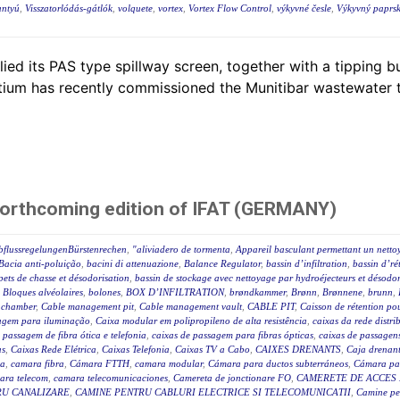
antyú
,
Visszatorlódás-gátlók
,
volquete
,
vortex
,
Vortex Flow Control
,
výkyvné česle
,
Výkyvný paprsk
ed its PAS type spillway screen, together with a tipping b
ium has recently commissioned the Munitibar wastewater tr
forthcoming edition of IFAT (GERMANY)
bflussregelungenBürstenrechen
,
"aliviadero de tormenta
,
Appareil basculant permettant un netto
Bacia anti-poluição
,
bacini di attenuazione
,
Balance Regulator
,
bassin d’infiltration
,
bassin d’ré
pets de chasse et désodorisation
,
bassin de stockage avec nettoyage par hydroéjecteurs et désodor
,
Bloques alvéolaires
,
bolones
,
BOX D’INFILTRATION
,
brøndkammer
,
Brønn
,
Brønnene
,
brunn
,
 chamber
,
Cable management pit
,
Cable management vault
,
CABLE PIT
,
Caisson de rétention pou
agem para iluminação
,
Caixa modular em polipropileno de alta resistência
,
caixas da rede distr
 passagem de fibra ótica e telefonia
,
caixas de passagem para fibras ópticas
,
caixas de passagen
as
,
Caixas Rede Elétrica
,
Caixas Telefonia
,
Caixas TV a Cabo
,
CAIXES DRENANTS
,
Caja drenan
ca
,
camara fibra
,
Cámara FTTH
,
camara modular
,
Cámara para ductos subterráneos
,
Cámara par
ara telecom
,
camara telecomunicaciones
,
Camereta de jonctionare FO
,
CAMERETE DE ACCES
RU CANALIZARE
,
CAMINE PENTRU CABLURI ELECTRICE SI TELECOMUNICATII
,
Camine pet