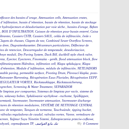
efficace des bassins d’orage
,
Attenuation cells
,
Attenuation crates
,
 d’infiltration
,
bassin d’rétention
,
bassin de rétention
,
bassin de stockage
 hydroéjecteurs et désodorisation par voie sèche.
,
bassins d'orage
,
Bęben
,
BOX D’INFILTRATION
,
Caisson de rétention pour bassin enterré
,
Caixa
iltrantes
,
Cassiers CSTB
,
Cassiers SAUL
,
celda de infiltración
,
česle s
Clapets de chasses
,
Clapets de nez
,
Combined Sewer Overflow Screens
,
o dren
,
Dagvattenkassetter
,
Décanteurs particulaires
,
Déflecteur de
tos de retencion
,
Descarregador de tempestade
,
desodorizacion
,
hnye moduli
,
Dry Paving System
,
Duck Bill
,
duckbill style check valve
,
enta
,
Eyector
,
Eyectores
,
Finomszita - geréb
,
flood attenuation block
,
flow
infiltratiesysteem Hidrobox
,
infiltration cell
,
Klapa spłukująca
,
Klapa
d'rétention
,
Module d’infiltration
,
módulo de infiltración
,
NETEJADORS
meable paving
,
permeable surface
,
Pivoting Drum
,
Plovoucí klapka
,
pozo-
Rainwater Harvesting
,
Récupération Eaux Pluviales
,
Récupération EEPP
,
REGULATEUR VORTEX
,
Rückstauklappe
,
Rückstausicherung
,
ngrechen
,
Screening & Water Treatment
,
SEPARADOR
de limpieza por compuertas
,
Sistemas de limpieza por vacío
,
sisteme de
es
,
sokaway bobex
,
Spłukiwanie wychyłowe –ruchome
,
Spülkippen
,
tormtank
,
Stormwater
,
Stormwater attenuation
,
Stormwater discharge
ctures de rétention modulaires
,
SYSTÈME DE NETTOYAGE CENTRAL
tanc de tempestes
,
Tanques de tormenta
,
Tauchwände
,
tipping bucket
,
,
válvulas reguladoras de caudal
,
valvulas vortex
,
Vanne
,
vertedouro de
screen
,
Yağmur Suyu Yönetim Sistemi
,
Zabezpieczenia przeciw-cofkowe
,
одулей
,
сертификат ТР
,
تنك مانع العواصف
0 Comment