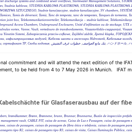
ter discharge systems and combined sewer overflows
,
Stormwater Management Solutions
,
STORM
es
,
Studnia kablowa
,
STUDNIA KABLOWA PLASTIKOWA
,
STUDNIA KABLOWA PLASTIKOWA 
TWORZYWA SZTUCZNEGO
,
Studnie kana|tzacyjne
,
studnie kanalizacyjne
,
SV chambers
,
SYSTÈM
Tamices
,
Tamis de déversoir
,
Tamiz
,
Tanc de tempesta
,
tanc de tempestes
,
Tanques de tormenta
,
T
tion joint box
,
Telekommunikationsverteiler
,
Telekomunikacja – studnie kablowe
,
Telekomünikasyo
erground Access Chambers
,
Underground Enclosures
,
Unité d'infiltration ou de stockage
,
UTX c
valvulas vortex
,
Vanne
,
Vault
,
vertedouro de transbordamento
,
Visszatorlódás-csappantyú
,
Vissza
u Yönetim Sistemi
,
Zabezpieczenia przeciw-cofkowe
,
Zajištění zádrže
,
Zpetná klapka
,
ГОРОДСКА
оки
,
инфильтрационных модулей
,
Кабелни шахти и аксесоари Hidrostank
,
Кабельные колодц
ы
,
сертификат ТР
,
Скобы ходовые
,
خطوات غرف التفتيش
,
تنك مانع العواصف
,
ハンドホール
,
ハ
al commitment and will attend the next edition of the IFAT,
ent, to be held from 4 to 7 May 2026 in Munich. IFAT me
abelschächte für Glasfaserausbau auf der fibe
mbers
,
brøndkammer
,
Brønn
,
Brønnene
,
brunn
,
Brunnar
,
Brunnarna
,
Buzón de inspección prefab
 management vault
,
CABLE PIT
,
caixa de acesso
,
Caixa de Luz e Passagem
,
caixa de passagem e
ânea
,
caixas de passagem
,
caixas de passagem de fibra ótica e telefonia
,
caixas de passagem para 
passagens tipo R2
,
caixas de passagens tipo R3
,
caixas de visita
,
Caixas Iluminação Pública
,
caix