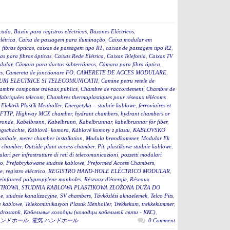
icado
,
Buzón para registros eléctricos
,
Buzones Eléctricos
,
létrica
,
Caixa de passagem para iluminação
,
Caixa modular em
fibras ópticas
,
caixas de passagem tipo R1
,
caixas de passagem tipo R2
,
as para fibras ópticas
,
Caixas Rede Elétrica
,
Caixas Telefonia
,
Caixas TV
dular
,
Cámara para ductos subterráneos
,
Cámara para fibra óptica
,
s
,
Camereta de jonctionare FO
,
CAMERETE DE ACCES MODULARE
,
RI ELECTRICE SI TELECOMUNICATII
,
Camine petru retele de
ambre composite travaux publics
,
Chambre de raccordement
,
Chambre de
fabriquées telecom
,
Chambres thermoplastiques pour réseaux télécoms
,
Elektrik Plastik Menholler
,
Energetyka – studnie kablowe
,
ferroviaires et
 FTTP
,
Highway MCX chamber
,
hydrant chambers
,
hydrant chambers or
ronde
,
Kabelbrønn
,
Kabelbrunn
,
Kabelbrunnar
,
kabelbrunnar för fiber
,
ugschächte
,
Káblová komora
,
Káblové komory z plastu
,
KABLOVSKO
anhole
,
meter chamber installation
,
Modula brøndkammer
,
Modular Ek
 chamber
,
Outside plant access chamber
,
Pit
,
plastikowe studnie kablowe
,
lari per infrastrutture di reti di telecomunicazioni
,
pozzetti modulari
to
,
Prefabrykowane studnie kablowe
,
Preformed Access Chambers
,
ge
,
registro eléctrico
,
REGISTRO HAND-HOLE ELÉCTRICO MODULAR
,
einforced polypropylene manholes
,
Réseaux d'énergie
,
Réseaux
TIKOWA
,
STUDNIA KABLOWA PLASTIKOWA ZŁOŻONA DUŻA DO
ne
,
studnie kanalizacyjne
,
SV chambers
,
Távközlési aknaelemek
,
Telco Pits
,
e kablowe
,
Telekomünikasyon Plastik Menholler
,
Trekkekum
,
trekkekummer
,
drostank
,
Кабельные колодцы (колодцы кабельной связи - ККС)
,
ンドホール
,
電気 ハンドホール
0 Comment