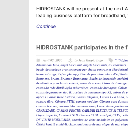
HIDROSTANK will be present at the next 
leading business platform for broadband, 
Continue
HIDROSTANK participates in the 
April 02, 2026
by Juan Gazpio Irujo
"
,
"Abflu
Attenuation Tank
,
auget basculant
,
augets basculants
,
AV chambers
,
bassin de stockage avec nettoyage par chasse centrale et désodorisat
bassins d'orage
,
Bęben płuczący
,
Bloc de percolare
,
blocs d’infiltrati
Brønnene
,
brunn
,
Brunnar
,
Brunnarna
,
Buzón de inspección prefabr
de rétention pour bassin enterré
,
caixa de acesso
,
Caixa de drenatge
caixas da rede distribuição subterrânea
,
caixas de drenagem
,
Caixas
caixas de passagem tipo R1
,
caixas de passagem tipo R2
,
caixas de 
ópticas
,
Caixas Rede Elétrica
,
Caixas Telefonia
,
Caixas TV a Cabo
,
C
camara fibra
,
Cámara FTTH
,
camara modular
,
Cámara para ductos 
camara telecom
,
camara telecomunicaciones
,
Camereta de jonctiona
CANALIZARE
,
CAMINE PENTRU CABLURI ELECTRICE SI TELEC
Capac inspectie
,
Cassiers CSTB
,
Cassiers SAUL
,
catchpit
,
CATV
,
celd
DE VISITE MODULAIRE
,
chambre-de-visite-modulaire-en-polycarb
Čištění kanálů a nádrží
,
clapet anti retour de nez
,
clapet de nez
,
clape