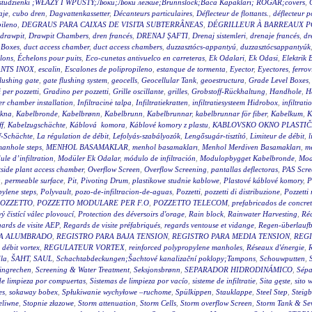
wy studzienki ;WŁAZY I WPUSTY;Люки;Люки легкие;Brunnslock;Baca Kapakları; RÖGAR;covers
,
aje
,
cubo dren
,
Dagvattenkassetter
,
Décanteurs particulaires
,
Déflecteur de flottants.
,
déflecteur p
pileno
,
DEGRAUS PARA CAIXAS DE VISITA SUBTERRÂNEAS
,
DÉGRILLEUR À BARREAUX P
drawpit
,
Drawpit Chambers
,
dren francés
,
DRENAJ ŞAFTI
,
Drenaj sistemleri
,
drenaje francés
,
dr
 Boxes
,
duct access chamber
,
duct access chambers
,
duzzasztócs-appantyú
,
duzzasztócsappantyúk
lons
,
Échelons pour puits
,
Eco-cunetas antivuelco en carreteras
,
Ek Odalari
,
Ek Odasi
,
Elektrik 
NTS INOX
,
escalin
,
Escalones de polipropileno
,
estanque de tormenta
,
Eyector
,
Eyectores
,
ferrov
flushing gate
,
gate flushing system
,
geocells
,
Geocellular Tank
,
geoestructura
,
Grade Level Boxes
 per pozzetti
,
Gradino per pozzetti
,
Grille oscillante
,
grilles
,
Grobstoff-Rückhaltung
,
Handhole
,
H
r chamber installation
,
Infiltracinė talpa
,
Infiltratiekratten
,
infiltratiesysteem Hidrobox
,
infiltrati
akna
,
Kabelbronde
,
Kabelbrønn
,
Kabelbrunn
,
Kabelbrunnar
,
kabelbrunnar för fiber
,
Kabelkum
,
K
ff
,
Kabelzugschächte
,
Káblová komora
,
Káblové komory z plastu
,
KABLOVSKO OKNO PLASTI
f-Schächte
,
La régulation de débit
,
Lefolyás-szabályozók
,
Lengősugár-tisztító
,
Limiteur de débit
,
l
anhole steps
,
MENHOL BASAMAKLAR
,
menhol basamakları
,
Menhol Merdiven Basamakları
,
me
le d’infiltration
,
Modüler Ek Odalar
,
módulo de infiltración
,
Modulopbygget Kabelbronde
,
Mod
side plant access chamber
,
Overflow Screen
,
Overflow Screening
,
pantallas deflectoras
,
PAS Scre
g
,
permeable surface
,
Pit
,
Pivoting Drum
,
plastikowe studnie kablowe
,
Plastové káblové komory
,
P
ylene steps
,
Polyvault
,
pozo-de-infiltracion-de-aguas
,
Pozzetti
,
pozzetti di distribuzione
,
Pozzetti
OZZETTO
,
POZZETTO MODULARE PER F.O
,
POZZETTO TELECOM
,
prefabricados de concre
 čistící válec plovoucí
,
Protection des déversoirs d'orage
,
Rain block
,
Rainwater Harvesting
,
Réc
ards de visite AEP
,
Regards de visite préfabriqués
,
regards ventouse et vidange
,
Regen-überlauf
RA ALUMBRADO
,
REGISTRO PARA BAJA TENSION
,
REGISTRO PARA MEDIA TENSION
,
REGI
 débit vortex
,
REGULATEUR VORTEX
,
reinforced polypropylene manholes
,
Réseaux d'énergie
,
R
la
,
ŠAHT
,
SAUL
,
Schachtabdeckungen;Šachtové kanalizační poklopy;Tampons
,
Schouwputten
,
ingrechen
,
Screening & Water Treatment
,
Seksjonsbrønn
,
SEPARADOR HIDRODINÁMICO
,
Sépa
de limpieza por compuertas
,
Sistemas de limpieza por vacío
,
sisteme de infiltratie
,
Sita gęste
,
sito 
es
,
sokaway bobex
,
Spłukiwanie wychyłowe –ruchome
,
Spülkippen
,
Stauklappe
,
Steel Step
,
Steig
eliwne
,
Stopnie złazowe
,
Storm attenuation
,
Storm Cells
,
Storm overflow Screen
,
Storm Tank & Se