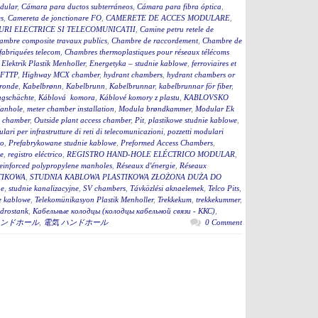
dular
,
Cámara para ductos subterráneos
,
Cámara para fibra óptica
,
s
,
Camereta de jonctionare FO
,
CAMERETE DE ACCES MODULARE
,
RI ELECTRICE SI TELECOMUNICATII
,
Camine petru retele de
ambre composite travaux publics
,
Chambre de raccordement
,
Chambre de
fabriquées telecom
,
Chambres thermoplastiques pour réseaux télécoms
,
Elektrik Plastik Menholler
,
Energetyka – studnie kablowe
,
ferroviaires et
 FTTP
,
Highway MCX chamber
,
hydrant chambers
,
hydrant chambers or
ronde
,
Kabelbrønn
,
Kabelbrunn
,
Kabelbrunnar
,
kabelbrunnar för fiber
,
ugschächte
,
Káblová komora
,
Káblové komory z plastu
,
KABLOVSKO
anhole
,
meter chamber installation
,
Modula brøndkammer
,
Modular Ek
 chamber
,
Outside plant access chamber
,
Pit
,
plastikowe studnie kablowe
,
lari per infrastrutture di reti di telecomunicazioni
,
pozzetti modulari
to
,
Prefabrykowane studnie kablowe
,
Preformed Access Chambers
,
ge
,
registro eléctrico
,
REGISTRO HAND-HOLE ELÉCTRICO MODULAR
,
einforced polypropylene manholes
,
Réseaux d'énergie
,
Réseaux
TIKOWA
,
STUDNIA KABLOWA PLASTIKOWA ZŁOŻONA DUŻA DO
ne
,
studnie kanalizacyjne
,
SV chambers
,
Távközlési aknaelemek
,
Telco Pits
,
e kablowe
,
Telekomünikasyon Plastik Menholler
,
Trekkekum
,
trekkekummer
,
drostank
,
Кабельные колодцы (колодцы кабельной связи - ККС)
,
ンドホール
,
電気 ハンドホール
0 Comment