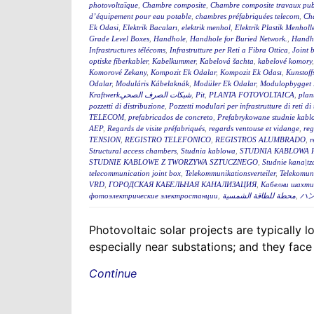
photovoltaïque
,
Chambre composite
,
Chambre composite travaux pub
d’équipement pour eau potable
,
chambres préfabriquées telecom
,
Cha
Ek Odasi
,
Elektrik Bacaları
,
elektrik menhol
,
Elektrik Plastik Menholl
Grade Level Boxes
,
Handhole
,
Handhole for Buried Network.
,
Handh
Infrastructures télécoms
,
Infrastrutture per Reti a Fibra Ottica
,
Joint 
optiske fiberkabler
,
Kabelkummer
,
Kabelová šachta
,
kabelové komory
Komorové Zekany
,
Kompozit Ek Odalar
,
Kompozit Ek Odası
,
Kunstoff
Odalar
,
Moduláris Kábelaknák
,
Modüler Ek Odalar
,
Modulopbygget 
Kraftwerkشبكات الصرف الصحي
,
Pit
,
PLANTA FOTOVOLTAICA
,
plan
pozzetti di distribuzione
,
Pozzetti modulari per infrastrutture di reti d
TELECOM
,
prefabricados de concreto
,
Prefabrykowane studnie kabl
AEP
,
Regards de visite préfabriqués
,
regards ventouse et vidange
,
reg
TENSION
,
REGISTRO TELEFONICO
,
REGISTROS ALUMBRADO
,
r
Structural access chambers
,
Studnia kablowa
,
STUDNIA KABLOWA 
STUDNIE KABLOWE Z TWORZYWA SZTUCZNEGO
,
Studnie kana|tz
telecommunication joint box
,
Telekommunikationsverteiler
,
Telekomun
VRD
,
ГОРОДСКАЯ КАБЕЛЬНАЯ КАНАЛИЗАЦИЯ
,
Кабелни шахти 
фотоэлектрические электростанции
,
محطة للطاقة الشمسية
,
ハ
Photovoltaic solar projects are typically
especially near substations; and they face
Continue