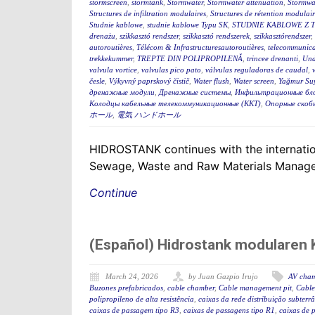
stormscreen
,
stormtank
,
Stormwater
,
Stormwater attenuation
,
Stormwa
Structures de infiltration modulaires
,
Structures de rétention modulair
Studnie kablowe
,
studnie kablowe Typu SK
,
STUDNIE KABLOWE Z 
drenażu
,
szikkasztó rendszer
,
szikkasztó rendszerek
,
szikkasztórendszer
,
autoroutières
,
Télécom & Infrastructuresautoroutières
,
telecommunica
trekkekummer
,
TREPTE DIN POLIPROPILENĂ
,
trincee drenanti
,
Und
valvula vortice
,
valvulas pico pato
,
válvulas reguladoras de caudal
,
česle
,
Výkyvný paprskový čistič
,
Water flush
,
Water screen
,
Yağmur Suy
дренажные модули
,
Дренажные системы
,
Инфильтрационные бл
Колодцы кабельные телекоммуникационные (ККТ)
,
Опорные скоб
ホール
,
電気 ハンドホール
HIDROSTANK continues with the internation
Sewage, Waste and Raw Materials Managem
Continue
(Español) Hidrostank modularen K
March 24, 2026
by Juan Gazpio Irujo
AV cha
Buzones prefabricados
,
cable chamber
,
Cable management pit
,
Cable
polipropileno de alta resistência
,
caixas da rede distribuição subterr
caixas de passagem tipo R3
,
caixas de passagens tipo R1
,
caixas de 