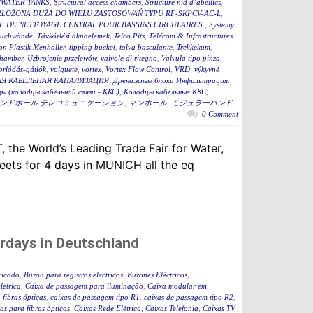
WATER TANKS
,
Structural access chambers
,
Structure nid d’abeilles
,
ZŁOŻONA DUŻA DO WIELU ZASTOSOWAŃ TYPU RF-SKPCV-AC-L
,
E DE NETTOYAGE CENTRAL POUR BASSINS CIRCULAIRES.
,
Systemy
auchwände
,
Távközlési aknaelemek
,
Telco Pits
,
Télécom & Infrastructures
n Plastik Menholler
,
tipping bucket
,
tolva basculante
,
Trekkekum
,
hamber
,
Uzbrojenie przelewów
,
valvole di ritegno
,
Valvula tipo pinza
,
torlódás-gátlók
,
volquete
,
vortex
,
Vortex Flow Control
,
VRD
,
výkyvné
Я КАБЕЛЬНАЯ КАНАЛИЗАЦИЯ
,
Дренажные блоки Инфильтрация.
,
ы (колодцы кабельной связи - ККС)
,
Колодцы кабельные ККС
,
ンドホール テレコミュニケーション
,
マンホール
,
モジュラーハンド
0 Comment
 the World’s Leading Trade Fair for Water,
ets for 4 days in MUNICH all the eq
rdays in Deutschland
ricado
,
Buzón para registros eléctricos
,
Buzones Eléctricos
,
létrica
,
Caixa de passagem para iluminação
,
Caixa modular em
fibras ópticas
,
caixas de passagem tipo R1
,
caixas de passagem tipo R2
,
as para fibras ópticas
,
Caixas Rede Elétrica
,
Caixas Telefonia
,
Caixas TV