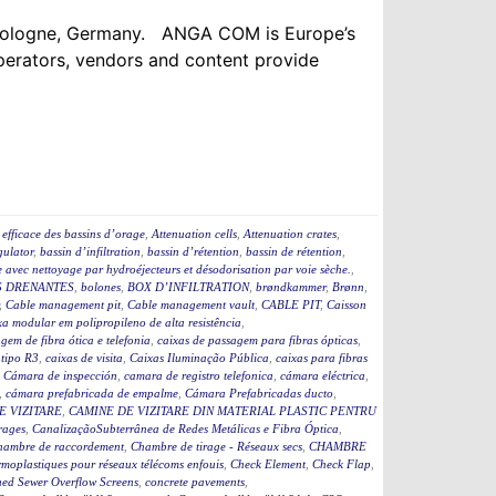
n Cologne, Germany. ANGA COM is Europe’s
operators, vendors and content provide
efficace des bassins d’orage
,
Attenuation cells
,
Attenuation crates
,
ulator
,
bassin d’infiltration
,
bassin d’rétention
,
bassin de rétention
,
 avec nettoyage par hydroéjecteurs et désodorisation par voie sèche.
,
 DRENANTES
,
bolones
,
BOX D’INFILTRATION
,
brøndkammer
,
Brønn
,
,
Cable management pit
,
Cable management vault
,
CABLE PIT
,
Caisson
a modular em polipropileno de alta resistência
,
gem de fibra ótica e telefonia
,
caixas de passagem para fibras ópticas
,
 tipo R3
,
caixas de visita
,
Caixas Iluminação Pública
,
caixas para fibras
,
Cámara de inspección
,
camara de registro telefonica
,
cámara eléctrica
,
,
cámara prefabricada de empalme
,
Cámara Prefabricadas ducto
,
E VIZITARE
,
CAMINE DE VIZITARE DIN MATERIAL PLASTIC PENTRU
rages
,
CanalizaçãoSubterrânea de Redes Metálicas e Fibra Óptica
,
hambre de raccordement
,
Chambre de tirage - Réseaux secs
,
CHAMBRE
moplastiques pour réseaux télécoms enfouis
,
Check Element
,
Check Flap
,
ed Sewer Overflow Screens
,
concrete pavements
,