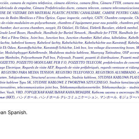
ección
,
camara de registro telefonica
,
cámara eléctrica
,
camara fibra
,
Cámara FTTH
,
camara mo
fabricada de empalme
,
Cámara Prefabricadas ducto
,
camara telecom
,
camara telecomunicacione
INE DE VIZITARE DIN MATERIAL PLASTIC PENTRU CANALIZARE
,
CAMINE PENTRU CABLU
ea de Redes Metálicas e Fibra Óptica
,
Capac inspectie
,
catchpit
,
CATV
,
Chambre composite
,
Ch
-de-visite-modulaire-en-polycarbonate
,
chambres d’équipement pour eau potable
,
chambres pré
 chamber
,
duct access chambers
,
easypit
,
Ek Odalari
,
Ek Odasi
,
Elektrik Bacaları
,
elektrik menhol
Grade Level Boxes
,
Handhole
,
Handhole for Buried Network.
,
Handhole for FTTH
,
Handhole for
r Reti a Fibra Ottica
,
Joint box
,
Junction box
,
Junction chamber
,
Kábel akna
,
kábelakna
,
Kabelb
 šachta
,
kabelové komory
,
Kabelové šachty
,
Kabelschächte
,
Kabelschächte aus Kunststoff
,
Kabelz
t Ek Odası
,
Kunstoffschächte
,
Kunststoff-Schächte
,
Link box
,
low voltage disconnecting boxes
,
M
ar
,
Modulopbygget Kabelbronde
,
Modułowa studnia kablowa
,
Muanyag Tiztitoakna
,
OSP access
ate Manholes
,
Polycarbonate Pull box
,
Polyvault
,
Pozzetti
,
pozzetti di distribuzione
,
Pozzetti modu
OZZETTO
,
POZZETTO MODULARE PER F.O
,
POZZETTO TELECOM
,
prefabricados de concre
age Electrique
,
Regards de visite AEP
,
Regards de visite préfabriqués
,
regards ventouse et vidan
,
REGISTRO PARA MEDIA TENSION
,
REGISTRO TELEFONICO
,
REGISTROS ALUMBRADO
,
r
utten
,
Seksjonsbrønn
,
Structural access chambers
,
Studnia kablowa
,
STUDNIA KABLOWA PLAS
dnie kablowe Typu SK
,
STUDNIE KABLOWE Z TWORZYWA SZTUCZNEGO
,
Studnie kana|tzacyj
toroutières
,
telecommunication joint box
,
Telekommunikationsverteiler
,
Telekomunikacja – studni
ber
,
Vault
,
VRD
,
ГОРОДСКАЯ КАБЕЛЬНАЯ КАНАЛИЗАЦИЯ
,
Кабелни шахти и аксесоари Hi
ные (ККТ)
,
ハンドホール
,
ハンドホール テレコミュニケーション
,
マンホール
,
モジュラーハ
pean Spanish.