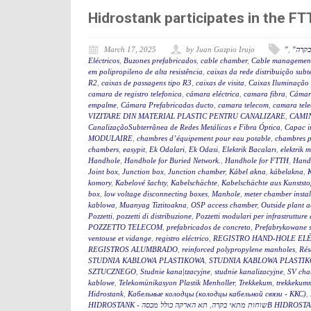
Hidrostank participates in the 
March 17, 2025
by Juan Gazpio Irujo
"
,
"קרה
Eléctricos
,
Buzones prefabricados
,
cable chamber
,
Cable management
em polipropileno de alta resistência
,
caixas da rede distribuição sub
R2
,
caixas de passagens tipo R3
,
caixas de visita
,
Caixas Iluminação
camara de registro telefonica
,
cámara eléctrica
,
camara fibra
,
Cámar
empalme
,
Cámara Prefabricadas ducto
,
camara telecom
,
camara tel
VIZITARE DIN MATERIAL PLASTIC PENTRU CANALIZARE
,
CAMIN
CanalizaçãoSubterrânea de Redes Metálicas e Fibra Óptica
,
Capac i
MODULAIRE
,
chambres d’équipement pour eau potable
,
chambres p
chambers
,
easypit
,
Ek Odalari
,
Ek Odasi
,
Elektrik Bacaları
,
elektrik 
Handhole
,
Handhole for Buried Network.
,
Handhole for FTTH
,
Hand
Joint box
,
Junction box
,
Junction chamber
,
Kábel akna
,
kábelakna
,
komory
,
Kabelové šachty
,
Kabelschächte
,
Kabelschächte aus Kunststo
box
,
low voltage disconnecting boxes
,
Manhole
,
meter chamber instal
kablowa
,
Muanyag Tiztitoakna
,
OSP access chamber
,
Outside plant 
Pozzetti
,
pozzetti di distribuzione
,
Pozzetti modulari per infrastrutture 
POZZETTO TELECOM
,
prefabricados de concreto
,
Prefabrykowane 
ventouse et vidange
,
registro eléctrico
,
REGISTRO HAND-HOLE EL
REGISTROS ALUMBRADO
,
reinforced polypropylene manholes
,
Rés
STUDNIA KABLOWA PLASTIKOWA
,
STUDNIA KABLOWA PLASTIK
SZTUCZNEGO
,
Studnie kana|tzacyjne
,
studnie kanalizacyjne
,
SV cha
kablowe
,
Telekomünikasyon Plastik Menholler
,
Trekkekum
,
trekkekum
Hidrostank
,
Кабельные колодцы (колодцы кабельной связи - ККС)
,
,
HIDROSTANK - שוחות מתאי בקרה