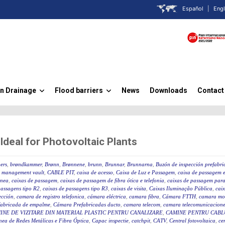
Español
|
Engl
n Drainage
Flood barriers
News
Downloads
Contact
»
»
eal for Photovoltaic Plants
ers
,
brøndkammer
,
Brønn
,
Brønnene
,
brunn
,
Brunnar
,
Brunnarna
,
Buzón de inspección prefabr
 management vault
,
CABLE PIT
,
caixa de acesso
,
Caixa de Luz e Passagem
,
caixa de passagem e
ânea
,
caixas de passagem
,
caixas de passagem de fibra ótica e telefonia
,
caixas de passagem para 
passagens tipo R2
,
caixas de passagens tipo R3
,
caixas de visita
,
Caixas Iluminação Pública
,
caix
ección
,
camara de registro telefonica
,
cámara eléctrica
,
camara fibra
,
Cámara FTTH
,
camara mo
fabricada de empalme
,
Cámara Prefabricadas ducto
,
camara telecom
,
camara telecomunicacione
INE DE VIZITARE DIN MATERIAL PLASTIC PENTRU CANALIZARE
,
CAMINE PENTRU CABLU
ea de Redes Metálicas e Fibra Óptica
,
Capac inspectie
,
catchpit
,
CATV
,
Central fotovoltaica
,
ce