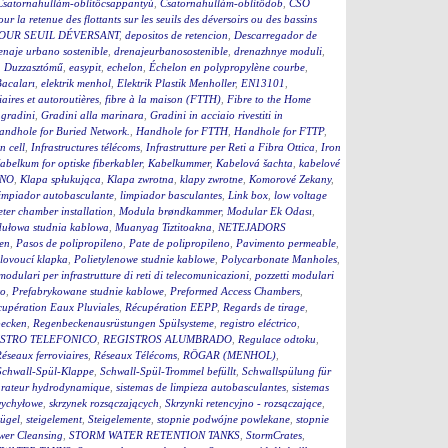
Csatornahullám-öblítőcsappantyú
,
Csatornahullám-öblítődob
,
CSO
our la retenue des flottants sur les seuils des déversoirs ou des bassins
OUR SEUIL DÉVERSANT
,
depositos de retencion
,
Descarregador de
enaje urbano sostenible
,
drenajeurbanosostenible
,
drenazhnye moduli
,
,
Duzzasztómű
,
easypit
,
echelon
,
Échelon en polypropylène courbe
,
Bacaları
,
elektrik menhol
,
Elektrik Plastik Menholler
,
EN13101
,
iaires et autoroutières
,
fibre à la maison (FTTH)
,
Fibre to the Home
,
gradini
,
Gradini alla marinara
,
Gradini in acciaio rivestiti in
andhole for Buried Network.
,
Handhole for FTTH
,
Handhole for FTTP
,
on cell
,
Infrastructures télécoms
,
Infrastrutture per Reti a Fibra Ottica
,
Iron
abelkum for optiske fiberkabler
,
Kabelkummer
,
Kabelová šachta
,
kabelové
ČNO
,
Klapa spłukująca
,
Klapa zwrotna
,
klapy zwrotne
,
Komorové Zekany
,
impiador autobasculante
,
limpiador basculantes
,
Link box
,
low voltage
ter chamber installation
,
Modula brøndkammer
,
Modular Ek Odası
,
ułowa studnia kablowa
,
Muanyag Tiztitoakna
,
NETEJADORS
en
,
Pasos de polipropileno
,
Pate de polipropileno
,
Pavimento permeable
,
lovoucí klapka
,
Polietylenowe studnie kablowe
,
Polycarbonate Manholes
,
 modulari per infrastrutture di reti di telecomunicazioni
,
pozzetti modulari
to
,
Prefabrykowane studnie kablowe
,
Preformed Access Chambers
,
upération Eaux Pluviales
,
Récupération EEPP
,
Regards de tirage
,
becken
,
Regenbeckenausrüstungen Spülsysteme
,
registro eléctrico
,
STRO TELEFONICO
,
REGISTROS ALUMBRADO
,
Regulace odtoku
,
éseaux ferroviaires
,
Réseaux Télécoms
,
RÖGAR (MENHOL)
,
Schwall-Spül-Klappe
,
Schwall-Spül-Trommel befüllt
,
Schwallspülung für
rateur hydrodynamique
,
sistemas de limpieza autobasculantes
,
sistemas
wychyłowe
,
skrzynek rozsączających
,
Skrzynki retencyjno - rozsączające
,
bügel
,
steigelement
,
Steigelemente
,
stopnie podwójne powlekane
,
stopnie
wer Cleansing
,
STORM WATER RETENTION TANKS
,
StormCrates
,