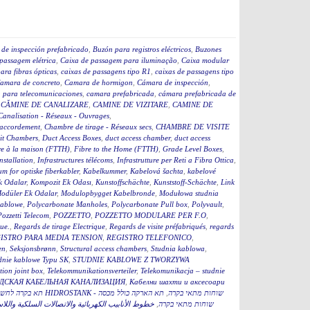
de inspección prefabricado
,
Buzón para registros eléctricos
,
Buzones
passagem elétrica
,
Caixa de passagem para iluminação
,
Caixa modular
ara fibras ópticas
,
caixas de passagens tipo R1
,
caixas de passagens tipo
amara de concreto
,
Camara de hormigon
,
Cámara de inspección
,
 para telecomunicaciones
,
camara prefabricada
,
cámara prefabricada de
,
CĂMINE DE CANALIZARE
,
CAMINE DE VIZITARE
,
CAMINE DE
Canalisation - Réseaux - Ouvrages
,
accordement
,
Chambre de tirage - Réseaux secs
,
CHAMBRE DE VISITE
it Chambers
,
Duct Access Boxes
,
duct access chamber
,
duct access
re à la maison (FTTH)
,
Fibre to the Home (FTTH)
,
Grade Level Boxes
,
stallation
,
Infrastructures télécoms
,
Infrastrutture per Reti a Fibra Ottica
,
m for optiske fiberkabler
,
Kabelkummer
,
Kabelová šachta
,
kabelové
k Odalar
,
Kompozit Ek Odası
,
Kunstoffschächte
,
Kunststoff-Schächte
,
Link
odüler Ek Odalar
,
Modulopbygget Kabelbronde
,
Modułowa studnia
kablowe
,
Polycarbonate Manholes
,
Polycarbonate Pull box
,
Polyvault
,
Pozzetti Telecom
,
POZZETTO
,
POZZETTO MODULARE PER F.O
,
que.
,
Regards de tirage Electrique
,
Regards de visite préfabriqués
,
regards
ISTRO PARA MEDIA TENSION
,
REGISTRO TELEFONICO
,
en
,
Seksjonsbrønn
,
Structural access chambers
,
Studnia kablowa
,
dnie kablowe Typu SK
,
STUDNIE KABLOWE Z TWORZYWA
ion joint box
,
Telekommunikationsverteiler
,
Telekomunikacja – studnie
ДСКАЯ КАБЕЛЬНАЯ КАНАЛИЗАЦИЯ
,
Кабелни шахти и аксесоари
תא הארקה כולל מכסה
,
תא בקרה לחשמל כולל מכסה 60 HIDROSTANK - שוחות מתאי בקרה
خطوط الأنابيب الكهربائية والاتصالات السلكية واللا
,
תא הארקה כולל מכסהB HIDROSTANK - שוחות מתאי בקרה