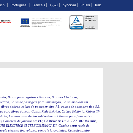
ish
|
Português
|
Français
|
العربية
|
русский
|
Polski
|
Türk
icado
,
Buzón para registros eléctricos
,
Buzones Eléctricos
,
létrica
,
Caixa de passagem para iluminação
,
Caixa modular em
fibras ópticas
,
caixas de passagem tipo R1
,
caixas de passagem tipo R2
,
as para fibras ópticas
,
Caixas Rede Elétrica
,
Caixas Telefonia
,
Caixas TV
dular
,
Cámara para ductos subterráneos
,
Cámara para fibra óptica
,
s
,
Camereta de jonctionare FO
,
CAMERETE DE ACCES MODULARE
,
RI ELECTRICE SI TELECOMUNICATII
,
Camine petru retele de
ntrale electrice fotovoltaice
,
centrale fotovoltaica
,
Centrale solaire