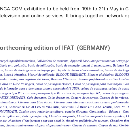
ANGA COM exhibition to be held from 19th to 21th May i
television and online services. It brings together network 
forthcoming edition of IFAT (GERMANY)
ssregelungenBürstenrechen
,
"aliviadero de tormenta
,
Appareil basculant permettant un nettoyage 
Bacia anti-poluição
,
bacia de infiltração
,
bacia de retenção
,
bacini di attenuazione
,
Balance Reg
ion
,
bassin de stockage avec nettoyage par clapets de chasse et désodorisation
,
bassin de stockage
on
,
blocs d’rétention
,
blocuri de infiltratie
,
BLOQUE DRENANTE
,
Bloques alvéolaires
,
BLOQUES
icado
,
Buzón para registros eléctricos
,
Buzones Eléctricos
,
Buzones prefabricados
,
cable chamber
,
Caixa de Luz e Passagem
,
caixa de passagem elétrica
,
Caixa de passagem para iluminação
,
Caix
 de infiltração para a drenagem urbana sustentável (SUDS)
,
caixas de passagem
,
caixas de passa
passagem tipo R3
,
caixas de passagens tipo R1
,
caixas de passagens tipo R2
,
caixas de passagens
AIXES DRENANTS
,
Caja drenante
,
Cajas drenantes
,
Camara de concreto
,
Camara de hormigon
subterráneos
,
Cámara para fibra óptica
,
Cámara para telecomunicaciones
,
camara prefabricada
re FO
,
CAMERETE DE ACCES MODULARE
,
cameretta
,
CĂMINE DE CANALIZARE
,
CAMINE D
OMUNICATII
,
Camine petru retele de canalizare
,
canales filtrantes
,
Canalisation - Réseaux - Ouv
a de infiltración
,
česle s jemnými síty
,
Chambre composite
,
Chambre composite travaux publics
,
C
onate
,
chambres d’équipement pour eau potable
,
chambres préfabriquées telecom
,
Chambres ther
tas
,
clapetas antirretorno
,
clapets
,
clapets anti-retour
,
Clapets de chasses
,
Clapets de nez
,
Combin