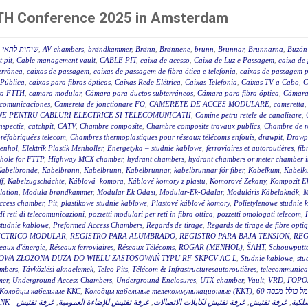
FTTH Conference 2025 in Amsterdam
שוחות לתאי ב
,
AV chambers
,
brøndkammer
,
Brønn
,
Brønnene
,
brunn
,
Brunnar
,
Brunnarna
,
Buzón 
 pit
,
Cable management vault
,
CABLE PIT
,
caixa de acesso
,
Caixa de Luz e Passagem
,
caixa de 
terrânea
,
caixas de passagem
,
caixas de passagem de fibra ótica e telefonia
,
caixas de passagem p
 Pública
,
caixas para fibras ópticas
,
Caixas Rede Elétrica
,
Caixas Telefonia
,
Caixas TV a Cabo
,
C
a FTTH
,
camara modular
,
Cámara para ductos subterráneos
,
Cámara para fibra óptica
,
Cámara
ecomunicaciones
,
Camereta de jonctionare FO
,
CAMERETE DE ACCES MODULARE
,
cameretta
E PENTRU CABLURI ELECTRICE SI TELECOMUNICATII
,
Camine petru retele de canalizare
,
nspectie
,
catchpit
,
CATV
,
Chambre composite
,
Chambre composite travaux publics
,
Chambre de r
réfabriquées telecom
,
Chambres thermoplastiques pour réseaux télécoms enfouis
,
drawpit
,
Drawp
menhol
,
Elektrik Plastik Menholler
,
Energetyka – studnie kablowe
,
ferroviaires et autoroutières
,
fib
hole for FTTP
,
Highway MCX chamber
,
hydrant chambers
,
hydrant chambers or meter chamber in
Kabelbronde
,
Kabelbrønn
,
Kabelbrunn
,
Kabelbrunnar
,
kabelbrunnar för fiber
,
Kabelkum
,
Kabelku
ff
,
Kabelzugschächte
,
Káblová komora
,
Káblové komory z plastu
,
Komorové Zekany
,
Kompozit E
lation
,
Modula brøndkammer
,
Modular Ek Odası
,
Modular-Ek-Odalar
,
Moduláris Kábelaknák
,
M
access chamber
,
Pit
,
plastikowe studnie kablowe
,
Plastové káblové komory
,
Polietylenowe studnie 
di reti di telecomunicazioni
,
pozzetti modulari per reti in fibra ottica
,
pozzetti omologati telecom
,
studnie kablowe
,
Preformed Access Chambers
,
Regards de tirage
,
Regards de tirage de fibre opti
ÉCTRICO MODULAR
,
REGISTRO PARA ALUMBRADO
,
REGISTRO PARA BAJA TENSION
,
REG
eaux d'énergie
,
Réseaux ferroviaires
,
Réseaux Télécoms
,
RÖGAR (MENHOL)
,
ŠAHT
,
Schouwputt
OWA ZŁOŻONA DUŻA DO WIELU ZASTOSOWAŃ TYPU RF-SKPCV-AC-L
,
Studnie kablowe
,
stu
mbers
,
Távközlési aknaelemek
,
Telco Pits
,
Télécom & Infrastructuresautoroutières
,
telecommunicat
mer
,
Underground Access Chambers
,
Underground Enclosures
,
UTX chamber
,
Vault
,
VRD
,
ГОРО
Колодцы кабельные ККС
,
Колодцы кабельные телекоммуникационные (ККТ)
,
غرفة تفتيش
,
غرفة تفتيش للإضاءة العمومية
,
غرفة تفتيش لكابلات الاتصالات
,
غرفة تفتيش
,
سلكية