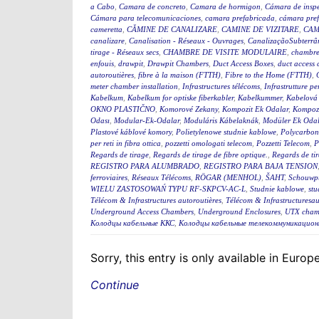
a Cabo
,
Camara de concreto
,
Camara de hormigon
,
Cámara de insp
Cámara para telecomunicaciones
,
camara prefabricada
,
cámara pre
cameretta
,
CĂMINE DE CANALIZARE
,
CAMINE DE VIZITARE
,
CAM
canalizare
,
Canalisation - Réseaux - Ouvrages
,
CanalizaçãoSubterrân
tirage - Réseaux secs
,
CHAMBRE DE VISITE MODULAIRE
,
chambre
enfouis
,
drawpit
,
Drawpit Chambers
,
Duct Access Boxes
,
duct access
autoroutières
,
fibre à la maison (FTTH)
,
Fibre to the Home (FTTH)
,
meter chamber installation
,
Infrastructures télécoms
,
Infrastrutture pe
Kabelkum
,
Kabelkum for optiske fiberkabler
,
Kabelkummer
,
Kabelová
OKNO PLASTIČNO
,
Komorové Zekany
,
Kompozit Ek Odalar
,
Kompozi
Odası
,
Modular-Ek-Odalar
,
Moduláris Kábelaknák
,
Modüler Ek Odal
Plastové káblové komory
,
Polietylenowe studnie kablowe
,
Polycarbon
per reti in fibra ottica
,
pozzetti omologati telecom
,
Pozzetti Telecom
,
P
Regards de tirage
,
Regards de tirage de fibre optique.
,
Regards de tir
REGISTRO PARA ALUMBRADO
,
REGISTRO PARA BAJA TENSION
ferroviaires
,
Réseaux Télécoms
,
RÖGAR (MENHOL)
,
ŠAHT
,
Schouwp
WIELU ZASTOSOWAŃ TYPU RF-SKPCV-AC-L
,
Studnie kablowe
,
stu
Télécom & Infrastructures autoroutières
,
Télécom & Infrastructuresau
Underground Access Chambers
,
Underground Enclosures
,
UTX cham
Колодцы кабельные ККС
,
Колодцы кабельные телекоммуникацион
Sorry, this entry is only available in Euro
Continue