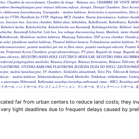
lics
,
Chambre de raccordement
,
Chambre de tirage - Réseaux secs
,
CHAMBRE DE VISITE MOD
mbres thermoplastiques pour réseaux télécoms enfouis
,
drawpit
,
Drawpit Chambers
,
Duct Access
er
,
elektrownię fotowoltaiczną
,
Energetyka – studnie kablowe
,
ferroviaires et autoroutières
,
fibre 
ole for FTTH
,
Handhole for FTTP
,
Highway MCX chamber
,
Huerta fotovolataica
,
hydrant chambe
box
,
Junction box
,
Junction chamber
,
Kábel akna
,
kábelakna
,
Kabelbronde
,
Kabelbrønn
,
Kabelb
,
Kabelové šachty
,
Kabelschächte
,
Kabelschächte aus Kunststoff
,
Kabelzugschächte
,
Káblová kom
schächte
,
Kunststoff-Schächte
,
Link box
,
low voltage disconnecting boxes
,
Manhole
,
meter chambe
Kabelbronde
,
Modułowa studnia kablowa
,
Muanyag Tiztitoakna
,
OSP access chamber
,
Outside p
ta solar
,
plastikowe studnie kablowe
,
Plastové káblové komory
,
Polietylenowe studnie kablowe
,
Po
i telecomunicazioni
,
pozzetti modulari per reti in fibra ottica
,
pozzetti omologati telecom
,
Pozzetti 
owe
,
Preformed Access Chambers
,
projet photovoltaïque
,
PV plant
,
Regards de tirage
,
Regards de 
istro eléctrico
,
REGISTRO HAND-HOLE ELÉCTRICO MODULAR
,
REGISTRO PARA ALUMBR
einforced polypropylene manholes
,
Réseaux d'énergie
,
Réseaux ferroviaires
,
Réseaux Télécoms
,
R
PLASTIKOWA
,
STUDNIA KABLOWA PLASTIKOWA ZŁOŻONA DUŻA DO WIELU ZASTOSOWAŃ 
acyjne
,
studnie kanalizacyjne
,
SV chambers
,
Távközlési aknaelemek
,
Telco Pits
,
Télécom & Infrast
ikacja – studnie kablowe
,
Telekomünikasyon Plastik Menholler
,
Trekkekum
,
trekkekummer
,
Underg
и аксесоари Hidrostank
,
Кабельные колодцы (колодцы кабельной связи - ККС)
,
Колодцы каб
ンドホール
,
ハンドホール テレコミュニケーション
,
マンホール
,
モジュラーハンドホール
,
太
 located far from urban centers to reduce land costs; they
 very tight deadlines due to frequent delays caused by prel