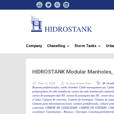
Company
Chanelling
Storm Tanks
Urba
»
»
HIDROSTANK Modular Manholes, Id
June 12, 2026
by Juan Gazpio Irujo
AV chamb
Buzones prefabricados
,
cable chamber
,
Cable management pit
,
Cable
polipropileno de alta resistência
,
caixas da rede distribuição subterr
caixas de passagem tipo R3
,
caixas de passagens tipo R1
,
caixas de 
a Cabo
,
Camara de concreto
,
Camara de hormigon
,
Cámara de insp
Cámara para telecomunicaciones
,
camara prefabricada
,
cámara pre
cameretta
,
CĂMINE DE CANALIZARE
,
CAMINE DE VIZITARE
,
CAM
canalizare
,
Canalisation - Réseaux - Ouvrages
,
CanalizaçãoSubterrân