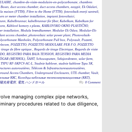
ULAIRE
,
chambre-de-visite-modulaire-en-polycarbonate
,
chambres
 Boxes
,
duct access chamber
,
duct access chambers
,
easypit
,
Ek Odalari
,
à la maison (FTTH)
,
Fibre to the Home (FTTH)
,
fotovoltaik enerji santrali
,
rs or meter chamber installation
,
impianti fotovoltaici
,
runn
,
Kabelbrunnar
,
kabelbrunnar för fiber
,
Kabelkum
,
Kabelkum for
ora
,
Káblové komory z plastu
,
KABLOVSKO OKNO PLASTIČNO
,
r installation
,
Modula brøndkammer
,
Modular Ek Odası
,
Modular-Ek-
lant access chamber
,
photovoltaic solar power plant
,
Photovoltaik-
lycarbonate Manholes
,
Polycarbonate Pull box
,
Polyvault
,
Pozzetti
,
Telecom
,
POZZETTO
,
POZZETTO MODULARE PER F.O
,
POZZETTO
tirage de fibre optique.
,
Regards de tirage Electrique
,
Regards de visite
ADO
,
REGISTRO PARA BAJA TENSION
,
REGISTRO PARA MEDIA
ÖGAR (MENHOL)
,
ŠAHT
,
Schouwputten
,
Seksjonsbrønn
,
solar farm
,
TYPU RF-SKPCV-AC-L
,
Studnie kablowe
,
studnie kablowe Typu SK
,
ructures autoroutières
,
Télécom & Infrastructuresautoroutières
,
round Access Chambers
,
Underground Enclosures
,
UTX chamber
,
Vault
,
ельные ККС
,
Колодцы кабельные телекоммуникационные (ККТ)
,
陽光発電所
,
電気 ハンドホール
0 Comment
 involve managing complex pipe networks,
iminary procedures related to due diligence,