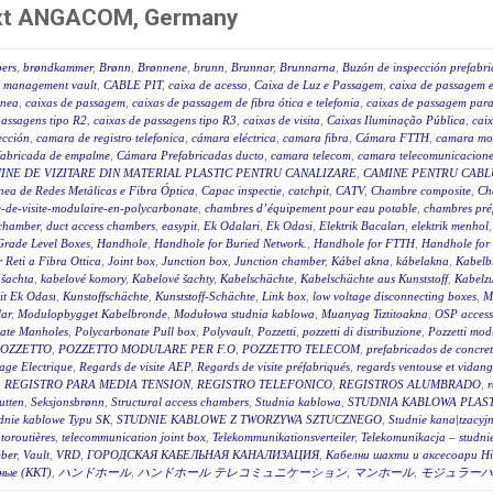
next ANGACOM, Germany
ers
,
brøndkammer
,
Brønn
,
Brønnene
,
brunn
,
Brunnar
,
Brunnarna
,
Buzón de inspección prefabr
 management vault
,
CABLE PIT
,
caixa de acesso
,
Caixa de Luz e Passagem
,
caixa de passagem e
ânea
,
caixas de passagem
,
caixas de passagem de fibra ótica e telefonia
,
caixas de passagem para 
passagens tipo R2
,
caixas de passagens tipo R3
,
caixas de visita
,
Caixas Iluminação Pública
,
caix
ección
,
camara de registro telefonica
,
cámara eléctrica
,
camara fibra
,
Cámara FTTH
,
camara mo
fabricada de empalme
,
Cámara Prefabricadas ducto
,
camara telecom
,
camara telecomunicacione
INE DE VIZITARE DIN MATERIAL PLASTIC PENTRU CANALIZARE
,
CAMINE PENTRU CABLU
ea de Redes Metálicas e Fibra Óptica
,
Capac inspectie
,
catchpit
,
CATV
,
Chambre composite
,
Ch
-de-visite-modulaire-en-polycarbonate
,
chambres d’équipement pour eau potable
,
chambres pré
 chamber
,
duct access chambers
,
easypit
,
Ek Odalari
,
Ek Odasi
,
Elektrik Bacaları
,
elektrik menhol
Grade Level Boxes
,
Handhole
,
Handhole for Buried Network.
,
Handhole for FTTH
,
Handhole for
r Reti a Fibra Ottica
,
Joint box
,
Junction box
,
Junction chamber
,
Kábel akna
,
kábelakna
,
Kabelb
 šachta
,
kabelové komory
,
Kabelové šachty
,
Kabelschächte
,
Kabelschächte aus Kunststoff
,
Kabelz
t Ek Odası
,
Kunstoffschächte
,
Kunststoff-Schächte
,
Link box
,
low voltage disconnecting boxes
,
M
ar
,
Modulopbygget Kabelbronde
,
Modułowa studnia kablowa
,
Muanyag Tiztitoakna
,
OSP access
ate Manholes
,
Polycarbonate Pull box
,
Polyvault
,
Pozzetti
,
pozzetti di distribuzione
,
Pozzetti modu
OZZETTO
,
POZZETTO MODULARE PER F.O
,
POZZETTO TELECOM
,
prefabricados de concre
age Electrique
,
Regards de visite AEP
,
Regards de visite préfabriqués
,
regards ventouse et vidan
,
REGISTRO PARA MEDIA TENSION
,
REGISTRO TELEFONICO
,
REGISTROS ALUMBRADO
,
r
utten
,
Seksjonsbrønn
,
Structural access chambers
,
Studnia kablowa
,
STUDNIA KABLOWA PLAS
dnie kablowe Typu SK
,
STUDNIE KABLOWE Z TWORZYWA SZTUCZNEGO
,
Studnie kana|tzacyj
toroutières
,
telecommunication joint box
,
Telekommunikationsverteiler
,
Telekomunikacja – studni
ber
,
Vault
,
VRD
,
ГОРОДСКАЯ КАБЕЛЬНАЯ КАНАЛИЗАЦИЯ
,
Кабелни шахти и аксесоари Hi
ные (ККТ)
,
ハンドホール
,
ハンドホール テレコミュニケーション
,
マンホール
,
モジュラーハ