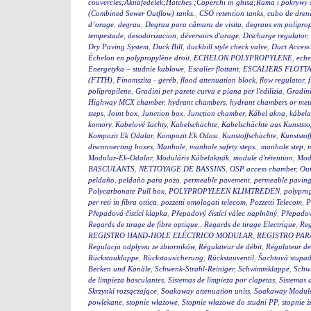
couvercles;Aknafedelek;Hatches ;Coperchi in ghisa;Rama i pokry
(Combined Sewer Outflow) tanks.
,
CSO retention tanks
,
cubo de dren
d’orage
,
degrau
,
Degrau para câmara de visita
,
degraus em polipro
tempestade
,
desodorizacion
,
déversoirs d'orage
,
Discharge regulator
,
Dry Paving System
,
Duck Bill
,
duckbill style check valve
,
Duct Access
Échelon en polypropylène droit
,
ECHELON POLYPROPYLENE
,
eche
Energetyka – studnie kablowe
,
Escalier flottant
,
ESCALIERS FLOTTA
(FTTH)
,
Finomszita - geréb
,
flood attenuation block
,
flow regulator
,
polipropilene
,
Gradini per parete curva e piana per l'edilizia
,
Gradini
Highway MCX chamber
,
hydrant chambers
,
hydrant chambers or mete
steps
,
Joint box
,
Junction box
,
Junction chamber
,
Kábel akna
,
kábel
komory
,
Kabelové šachty
,
Kabelschächte
,
Kabelschächte aus Kunststo
Kompozit Ek Odalar
,
Kompozit Ek Odası
,
Kunstoffschächte
,
Kunststof
disconnecting boxes
,
Manhole
,
manhole safety steps.
,
manhole step
,
m
Modular-Ek-Odalar
,
Moduláris Kábelaknák
,
module d'rétention
,
Modu
BASCULANTS
,
NETTOYAGE DE BASSINS
,
OSP access chamber
,
Out
peldaño
,
peldaño para pozo
,
permeable pavement
,
permeable pavin
Polycarbonate Pull box
,
POLYPROPYLEEN KLIMTREDEN
,
polyprop
per reti in fibra ottica
,
pozzetti omologati telecom
,
Pozzetti Telecom
,
P
Přepadová čistící klapka
,
Přepadový čistící válec naplněný
,
Přepadový
Regards de tirage de fibre optique.
,
Regards de tirage Electrique
,
Reg
REGISTRO HAND-HOLE ELÉCTRICO MODULAR
,
REGISTRO PA
Regulacja odpływu ze zbiorników
,
Régulateur de débit
,
Régulateur de
Rückstauklappe
,
Rückstausicherung
,
Rückstauventil
,
Šachtová stupad
Becken und Kanäle
,
Schwenk-Strahl-Reiniger
,
Schwimmklappe
,
Schw
de limpieza basculantes
,
Sistemas de limpieza por clapetas
,
Sistemas 
Skrzynki rozsączające
,
Soakaway attenuation units
,
Soakaway Modul
powlekane
,
stopnie włazowe
,
Stopnie włazowe do studni PP
,
stopnie ż