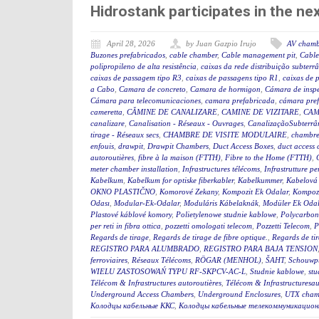
Hidrostank participates in the 
April 28, 2026
by Juan Gazpio Irujo
AV chamb
Buzones prefabricados
,
cable chamber
,
Cable management pit
,
Cable
polipropileno de alta resistência
,
caixas da rede distribuição subterr
caixas de passagem tipo R3
,
caixas de passagens tipo R1
,
caixas de 
a Cabo
,
Camara de concreto
,
Camara de hormigon
,
Cámara de insp
Cámara para telecomunicaciones
,
camara prefabricada
,
cámara pre
cameretta
,
CĂMINE DE CANALIZARE
,
CAMINE DE VIZITARE
,
CAM
canalizare
,
Canalisation - Réseaux - Ouvrages
,
CanalizaçãoSubterrân
tirage - Réseaux secs
,
CHAMBRE DE VISITE MODULAIRE
,
chambre
enfouis
,
drawpit
,
Drawpit Chambers
,
Duct Access Boxes
,
duct access
autoroutières
,
fibre à la maison (FTTH)
,
Fibre to the Home (FTTH)
,
meter chamber installation
,
Infrastructures télécoms
,
Infrastrutture pe
Kabelkum
,
Kabelkum for optiske fiberkabler
,
Kabelkummer
,
Kabelová
OKNO PLASTIČNO
,
Komorové Zekany
,
Kompozit Ek Odalar
,
Kompozi
Odası
,
Modular-Ek-Odalar
,
Moduláris Kábelaknák
,
Modüler Ek Odal
Plastové káblové komory
,
Polietylenowe studnie kablowe
,
Polycarbon
per reti in fibra ottica
,
pozzetti omologati telecom
,
Pozzetti Telecom
,
P
Regards de tirage
,
Regards de tirage de fibre optique.
,
Regards de tir
REGISTRO PARA ALUMBRADO
,
REGISTRO PARA BAJA TENSION
ferroviaires
,
Réseaux Télécoms
,
RÖGAR (MENHOL)
,
ŠAHT
,
Schouwp
WIELU ZASTOSOWAŃ TYPU RF-SKPCV-AC-L
,
Studnie kablowe
,
stu
Télécom & Infrastructures autoroutières
,
Télécom & Infrastructuresau
Underground Access Chambers
,
Underground Enclosures
,
UTX cham
Колодцы кабельные ККС
,
Колодцы кабельные телекоммуникацион