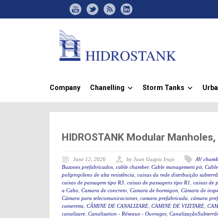
Company
Chanelling
Storm Tanks
Urba
»
»
HIDROSTANK Modular Manholes, Id
June 12, 2026
by Juan Gazpio Irujo
AV chamb
Buzones prefabricados
,
cable chamber
,
Cable management pit
,
Cable
polipropileno de alta resistência
,
caixas da rede distribuição subterr
caixas de passagem tipo R3
,
caixas de passagens tipo R1
,
caixas de 
a Cabo
,
Camara de concreto
,
Camara de hormigon
,
Cámara de insp
Cámara para telecomunicaciones
,
camara prefabricada
,
cámara pre
cameretta
,
CĂMINE DE CANALIZARE
,
CAMINE DE VIZITARE
,
CAM
canalizare
,
Canalisation - Réseaux - Ouvrages
,
CanalizaçãoSubterrân