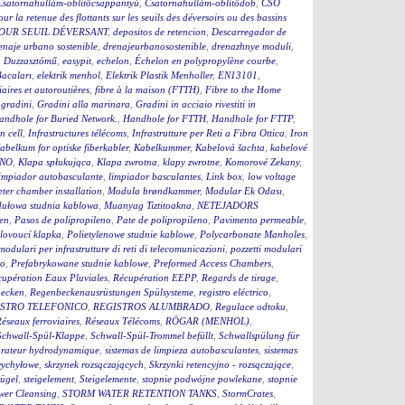
Csatornahullám-öblítőcsappantyú
,
Csatornahullám-öblítődob
,
CSO
our la retenue des flottants sur les seuils des déversoirs ou des bassins
OUR SEUIL DÉVERSANT
,
depositos de retencion
,
Descarregador de
enaje urbano sostenible
,
drenajeurbanosostenible
,
drenazhnye moduli
,
,
Duzzasztómű
,
easypit
,
echelon
,
Échelon en polypropylène courbe
,
Bacaları
,
elektrik menhol
,
Elektrik Plastik Menholler
,
EN13101
,
iaires et autoroutières
,
fibre à la maison (FTTH)
,
Fibre to the Home
,
gradini
,
Gradini alla marinara
,
Gradini in acciaio rivestiti in
andhole for Buried Network.
,
Handhole for FTTH
,
Handhole for FTTP
,
on cell
,
Infrastructures télécoms
,
Infrastrutture per Reti a Fibra Ottica
,
Iron
abelkum for optiske fiberkabler
,
Kabelkummer
,
Kabelová šachta
,
kabelové
ČNO
,
Klapa spłukująca
,
Klapa zwrotna
,
klapy zwrotne
,
Komorové Zekany
,
impiador autobasculante
,
limpiador basculantes
,
Link box
,
low voltage
ter chamber installation
,
Modula brøndkammer
,
Modular Ek Odası
,
ułowa studnia kablowa
,
Muanyag Tiztitoakna
,
NETEJADORS
en
,
Pasos de polipropileno
,
Pate de polipropileno
,
Pavimento permeable
,
lovoucí klapka
,
Polietylenowe studnie kablowe
,
Polycarbonate Manholes
,
 modulari per infrastrutture di reti di telecomunicazioni
,
pozzetti modulari
to
,
Prefabrykowane studnie kablowe
,
Preformed Access Chambers
,
upération Eaux Pluviales
,
Récupération EEPP
,
Regards de tirage
,
becken
,
Regenbeckenausrüstungen Spülsysteme
,
registro eléctrico
,
STRO TELEFONICO
,
REGISTROS ALUMBRADO
,
Regulace odtoku
,
éseaux ferroviaires
,
Réseaux Télécoms
,
RÖGAR (MENHOL)
,
Schwall-Spül-Klappe
,
Schwall-Spül-Trommel befüllt
,
Schwallspülung für
rateur hydrodynamique
,
sistemas de limpieza autobasculantes
,
sistemas
wychyłowe
,
skrzynek rozsączających
,
Skrzynki retencyjno - rozsączające
,
bügel
,
steigelement
,
Steigelemente
,
stopnie podwójne powlekane
,
stopnie
wer Cleansing
,
STORM WATER RETENTION TANKS
,
StormCrates
,