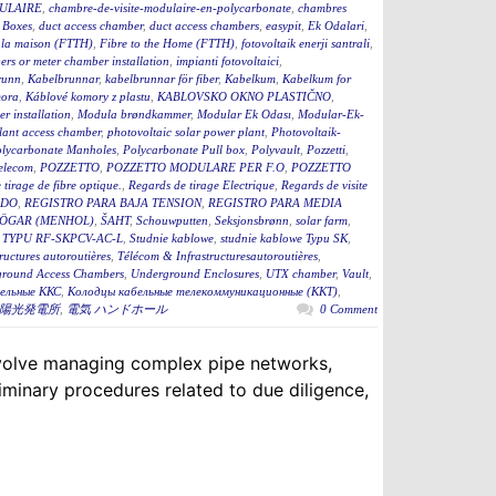
ULAIRE
,
chambre-de-visite-modulaire-en-polycarbonate
,
chambres
 Boxes
,
duct access chamber
,
duct access chambers
,
easypit
,
Ek Odalari
,
à la maison (FTTH)
,
Fibre to the Home (FTTH)
,
fotovoltaik enerji santrali
,
rs or meter chamber installation
,
impianti fotovoltaici
,
runn
,
Kabelbrunnar
,
kabelbrunnar för fiber
,
Kabelkum
,
Kabelkum for
ora
,
Káblové komory z plastu
,
KABLOVSKO OKNO PLASTIČNO
,
r installation
,
Modula brøndkammer
,
Modular Ek Odası
,
Modular-Ek-
lant access chamber
,
photovoltaic solar power plant
,
Photovoltaik-
lycarbonate Manholes
,
Polycarbonate Pull box
,
Polyvault
,
Pozzetti
,
Telecom
,
POZZETTO
,
POZZETTO MODULARE PER F.O
,
POZZETTO
tirage de fibre optique.
,
Regards de tirage Electrique
,
Regards de visite
ADO
,
REGISTRO PARA BAJA TENSION
,
REGISTRO PARA MEDIA
ÖGAR (MENHOL)
,
ŠAHT
,
Schouwputten
,
Seksjonsbrønn
,
solar farm
,
TYPU RF-SKPCV-AC-L
,
Studnie kablowe
,
studnie kablowe Typu SK
,
ructures autoroutières
,
Télécom & Infrastructuresautoroutières
,
round Access Chambers
,
Underground Enclosures
,
UTX chamber
,
Vault
,
ельные ККС
,
Колодцы кабельные телекоммуникационные (ККТ)
,
陽光発電所
,
電気 ハンドホール
0 Comment
 involve managing complex pipe networks,
iminary procedures related to due diligence,