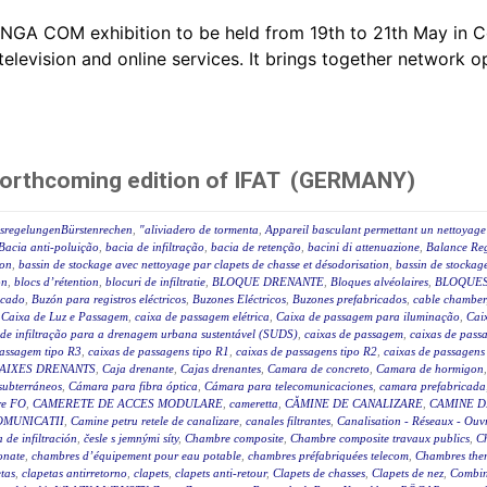
ANGA COM exhibition to be held from 19th to 21th May i
television and online services. It brings together network 
forthcoming edition of IFAT (GERMANY)
ssregelungenBürstenrechen
,
"aliviadero de tormenta
,
Appareil basculant permettant un nettoyage 
Bacia anti-poluição
,
bacia de infiltração
,
bacia de retenção
,
bacini di attenuazione
,
Balance Reg
ion
,
bassin de stockage avec nettoyage par clapets de chasse et désodorisation
,
bassin de stockage
on
,
blocs d’rétention
,
blocuri de infiltratie
,
BLOQUE DRENANTE
,
Bloques alvéolaires
,
BLOQUES
icado
,
Buzón para registros eléctricos
,
Buzones Eléctricos
,
Buzones prefabricados
,
cable chamber
,
Caixa de Luz e Passagem
,
caixa de passagem elétrica
,
Caixa de passagem para iluminação
,
Caix
 de infiltração para a drenagem urbana sustentável (SUDS)
,
caixas de passagem
,
caixas de passa
passagem tipo R3
,
caixas de passagens tipo R1
,
caixas de passagens tipo R2
,
caixas de passagens
AIXES DRENANTS
,
Caja drenante
,
Cajas drenantes
,
Camara de concreto
,
Camara de hormigon
subterráneos
,
Cámara para fibra óptica
,
Cámara para telecomunicaciones
,
camara prefabricada
re FO
,
CAMERETE DE ACCES MODULARE
,
cameretta
,
CĂMINE DE CANALIZARE
,
CAMINE D
OMUNICATII
,
Camine petru retele de canalizare
,
canales filtrantes
,
Canalisation - Réseaux - Ouv
a de infiltración
,
česle s jemnými síty
,
Chambre composite
,
Chambre composite travaux publics
,
C
onate
,
chambres d’équipement pour eau potable
,
chambres préfabriquées telecom
,
Chambres ther
tas
,
clapetas antirretorno
,
clapets
,
clapets anti-retour
,
Clapets de chasses
,
Clapets de nez
,
Combin