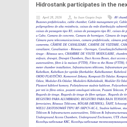
Hidrostank participates in the 
April 28, 2026
by Juan Gazpio Irujo
AV chamb
Buzones prefabricados
,
cable chamber
,
Cable management pit
,
Cable
polipropileno de alta resistência
,
caixas da rede distribuição subterr
caixas de passagem tipo R3
,
caixas de passagens tipo R1
,
caixas de 
a Cabo
,
Camara de concreto
,
Camara de hormigon
,
Cámara de insp
Cámara para telecomunicaciones
,
camara prefabricada
,
cámara pre
cameretta
,
CĂMINE DE CANALIZARE
,
CAMINE DE VIZITARE
,
CAM
canalizare
,
Canalisation - Réseaux - Ouvrages
,
CanalizaçãoSubterrân
tirage - Réseaux secs
,
CHAMBRE DE VISITE MODULAIRE
,
chambre
enfouis
,
drawpit
,
Drawpit Chambers
,
Duct Access Boxes
,
duct access
autoroutières
,
fibre à la maison (FTTH)
,
Fibre to the Home (FTTH)
,
meter chamber installation
,
Infrastructures télécoms
,
Infrastrutture pe
Kabelkum
,
Kabelkum for optiske fiberkabler
,
Kabelkummer
,
Kabelová
OKNO PLASTIČNO
,
Komorové Zekany
,
Kompozit Ek Odalar
,
Kompozi
Odası
,
Modular-Ek-Odalar
,
Moduláris Kábelaknák
,
Modüler Ek Odal
Plastové káblové komory
,
Polietylenowe studnie kablowe
,
Polycarbon
per reti in fibra ottica
,
pozzetti omologati telecom
,
Pozzetti Telecom
,
P
Regards de tirage
,
Regards de tirage de fibre optique.
,
Regards de tir
REGISTRO PARA ALUMBRADO
,
REGISTRO PARA BAJA TENSION
ferroviaires
,
Réseaux Télécoms
,
RÖGAR (MENHOL)
,
ŠAHT
,
Schouwp
WIELU ZASTOSOWAŃ TYPU RF-SKPCV-AC-L
,
Studnie kablowe
,
stu
Télécom & Infrastructures autoroutières
,
Télécom & Infrastructuresau
Underground Access Chambers
,
Underground Enclosures
,
UTX cham
Колодцы кабельные ККС
,
Колодцы кабельные телекоммуникацион