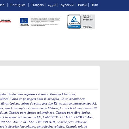
ish
|
Português
|
Français
|
العربية
|
русский
|
Polski
|
Türk
icado
,
Buzón para registros eléctricos
,
Buzones Eléctricos
,
létrica
,
Caixa de passagem para iluminação
,
Caixa modular em
fibras ópticas
,
caixas de passagem tipo R1
,
caixas de passagem tipo R2
,
as para fibras ópticas
,
Caixas Rede Elétrica
,
Caixas Telefonia
,
Caixas TV
dular
,
Cámara para ductos subterráneos
,
Cámara para fibra óptica
,
s
,
Camereta de jonctionare FO
,
CAMERETE DE ACCES MODULARE
,
RI ELECTRICE SI TELECOMUNICATII
,
Camine petru retele de
ntrale electrice fotovoltaice
,
centrale fotovoltaica
,
Centrale solaire