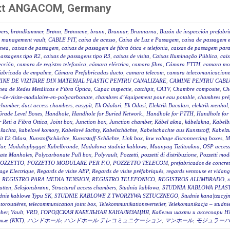
next ANGACOM, Germany
ers
,
brøndkammer
,
Brønn
,
Brønnene
,
brunn
,
Brunnar
,
Brunnarna
,
Buzón de inspección prefabr
 management vault
,
CABLE PIT
,
caixa de acesso
,
Caixa de Luz e Passagem
,
caixa de passagem e
ânea
,
caixas de passagem
,
caixas de passagem de fibra ótica e telefonia
,
caixas de passagem para 
passagens tipo R2
,
caixas de passagens tipo R3
,
caixas de visita
,
Caixas Iluminação Pública
,
caix
ección
,
camara de registro telefonica
,
cámara eléctrica
,
camara fibra
,
Cámara FTTH
,
camara mo
fabricada de empalme
,
Cámara Prefabricadas ducto
,
camara telecom
,
camara telecomunicacione
INE DE VIZITARE DIN MATERIAL PLASTIC PENTRU CANALIZARE
,
CAMINE PENTRU CABLU
ea de Redes Metálicas e Fibra Óptica
,
Capac inspectie
,
catchpit
,
CATV
,
Chambre composite
,
Ch
-de-visite-modulaire-en-polycarbonate
,
chambres d’équipement pour eau potable
,
chambres pré
 chamber
,
duct access chambers
,
easypit
,
Ek Odalari
,
Ek Odasi
,
Elektrik Bacaları
,
elektrik menhol
Grade Level Boxes
,
Handhole
,
Handhole for Buried Network.
,
Handhole for FTTH
,
Handhole for
r Reti a Fibra Ottica
,
Joint box
,
Junction box
,
Junction chamber
,
Kábel akna
,
kábelakna
,
Kabelb
 šachta
,
kabelové komory
,
Kabelové šachty
,
Kabelschächte
,
Kabelschächte aus Kunststoff
,
Kabelz
t Ek Odası
,
Kunstoffschächte
,
Kunststoff-Schächte
,
Link box
,
low voltage disconnecting boxes
,
M
ar
,
Modulopbygget Kabelbronde
,
Modułowa studnia kablowa
,
Muanyag Tiztitoakna
,
OSP access
ate Manholes
,
Polycarbonate Pull box
,
Polyvault
,
Pozzetti
,
pozzetti di distribuzione
,
Pozzetti modu
OZZETTO
,
POZZETTO MODULARE PER F.O
,
POZZETTO TELECOM
,
prefabricados de concre
age Electrique
,
Regards de visite AEP
,
Regards de visite préfabriqués
,
regards ventouse et vidan
,
REGISTRO PARA MEDIA TENSION
,
REGISTRO TELEFONICO
,
REGISTROS ALUMBRADO
,
r
utten
,
Seksjonsbrønn
,
Structural access chambers
,
Studnia kablowa
,
STUDNIA KABLOWA PLAS
dnie kablowe Typu SK
,
STUDNIE KABLOWE Z TWORZYWA SZTUCZNEGO
,
Studnie kana|tzacyj
toroutières
,
telecommunication joint box
,
Telekommunikationsverteiler
,
Telekomunikacja – studni
ber
,
Vault
,
VRD
,
ГОРОДСКАЯ КАБЕЛЬНАЯ КАНАЛИЗАЦИЯ
,
Кабелни шахти и аксесоари Hi
ные (ККТ)
,
ハンドホール
,
ハンドホール テレコミュニケーション
,
マンホール
,
モジュラーハ