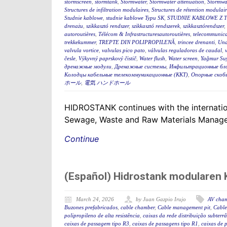
stormscreen
,
stormtank
,
Stormwater
,
Stormwater attenuation
,
Stormwa
Structures de infiltration modulaires
,
Structures de rétention modulair
Studnie kablowe
,
studnie kablowe Typu SK
,
STUDNIE KABLOWE Z 
drenażu
,
szikkasztó rendszer
,
szikkasztó rendszerek
,
szikkasztórendszer
,
autoroutières
,
Télécom & Infrastructuresautoroutières
,
telecommunica
trekkekummer
,
TREPTE DIN POLIPROPILENĂ
,
trincee drenanti
,
Und
valvula vortice
,
valvulas pico pato
,
válvulas reguladoras de caudal
,
česle
,
Výkyvný paprskový čistič
,
Water flush
,
Water screen
,
Yağmur Suy
дренажные модули
,
Дренажные системы
,
Инфильтрационные бл
Колодцы кабельные телекоммуникационные (ККТ)
,
Опорные скоб
ホール
,
電気 ハンドホール
HIDROSTANK continues with the internation
Sewage, Waste and Raw Materials Managem
Continue
(Español) Hidrostank modularen K
March 24, 2026
by Juan Gazpio Irujo
AV cha
Buzones prefabricados
,
cable chamber
,
Cable management pit
,
Cable
polipropileno de alta resistência
,
caixas da rede distribuição subterr
caixas de passagem tipo R3
,
caixas de passagens tipo R1
,
caixas de 