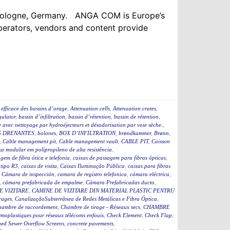
n Cologne, Germany. ANGA COM is Europe’s
operators, vendors and content provide
efficace des bassins d’orage
,
Attenuation cells
,
Attenuation crates
,
ulator
,
bassin d’infiltration
,
bassin d’rétention
,
bassin de rétention
,
 avec nettoyage par hydroéjecteurs et désodorisation par voie sèche.
,
 DRENANTES
,
bolones
,
BOX D’INFILTRATION
,
brøndkammer
,
Brønn
,
,
Cable management pit
,
Cable management vault
,
CABLE PIT
,
Caisson
a modular em polipropileno de alta resistência
,
gem de fibra ótica e telefonia
,
caixas de passagem para fibras ópticas
,
 tipo R3
,
caixas de visita
,
Caixas Iluminação Pública
,
caixas para fibras
,
Cámara de inspección
,
camara de registro telefonica
,
cámara eléctrica
,
,
cámara prefabricada de empalme
,
Cámara Prefabricadas ducto
,
E VIZITARE
,
CAMINE DE VIZITARE DIN MATERIAL PLASTIC PENTRU
rages
,
CanalizaçãoSubterrânea de Redes Metálicas e Fibra Óptica
,
hambre de raccordement
,
Chambre de tirage - Réseaux secs
,
CHAMBRE
moplastiques pour réseaux télécoms enfouis
,
Check Element
,
Check Flap
,
ed Sewer Overflow Screens
,
concrete pavements
,