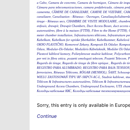
a Cabo
,
Camara de concreto
,
Camara de hormigon
,
Cámara de insp
Cámara para telecomunicaciones
,
camara prefabricada
,
cámara pre
cameretta
,
CĂMINE DE CANALIZARE
,
CAMINE DE VIZITARE
,
CAM
canalizare
,
Canalisation - Réseaux - Ouvrages
,
CanalizaçãoSubterrân
tirage - Réseaux secs
,
CHAMBRE DE VISITE MODULAIRE
,
chambre
enfouis
,
drawpit
,
Drawpit Chambers
,
Duct Access Boxes
,
duct access
autoroutières
,
fibre à la maison (FTTH)
,
Fibre to the Home (FTTH)
,
meter chamber installation
,
Infrastructures télécoms
,
Infrastrutture pe
Kabelkum
,
Kabelkum for optiske fiberkabler
,
Kabelkummer
,
Kabelová
OKNO PLASTIČNO
,
Komorové Zekany
,
Kompozit Ek Odalar
,
Kompozi
Odası
,
Modular-Ek-Odalar
,
Moduláris Kábelaknák
,
Modüler Ek Odal
Plastové káblové komory
,
Polietylenowe studnie kablowe
,
Polycarbon
per reti in fibra ottica
,
pozzetti omologati telecom
,
Pozzetti Telecom
,
P
Regards de tirage
,
Regards de tirage de fibre optique.
,
Regards de tir
REGISTRO PARA ALUMBRADO
,
REGISTRO PARA BAJA TENSION
ferroviaires
,
Réseaux Télécoms
,
RÖGAR (MENHOL)
,
ŠAHT
,
Schouwp
WIELU ZASTOSOWAŃ TYPU RF-SKPCV-AC-L
,
Studnie kablowe
,
stu
Télécom & Infrastructures autoroutières
,
Télécom & Infrastructuresau
Underground Access Chambers
,
Underground Enclosures
,
UTX cham
Колодцы кабельные ККС
,
Колодцы кабельные телекоммуникацион
Sorry, this entry is only available in Euro
Continue