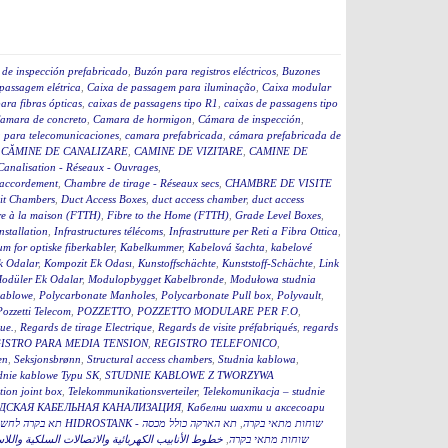
de inspección prefabricado
,
Buzón para registros eléctricos
,
Buzones
passagem elétrica
,
Caixa de passagem para iluminação
,
Caixa modular
ara fibras ópticas
,
caixas de passagens tipo R1
,
caixas de passagens tipo
amara de concreto
,
Camara de hormigon
,
Cámara de inspección
,
 para telecomunicaciones
,
camara prefabricada
,
cámara prefabricada de
,
CĂMINE DE CANALIZARE
,
CAMINE DE VIZITARE
,
CAMINE DE
Canalisation - Réseaux - Ouvrages
,
accordement
,
Chambre de tirage - Réseaux secs
,
CHAMBRE DE VISITE
it Chambers
,
Duct Access Boxes
,
duct access chamber
,
duct access
re à la maison (FTTH)
,
Fibre to the Home (FTTH)
,
Grade Level Boxes
,
stallation
,
Infrastructures télécoms
,
Infrastrutture per Reti a Fibra Ottica
,
m for optiske fiberkabler
,
Kabelkummer
,
Kabelová šachta
,
kabelové
k Odalar
,
Kompozit Ek Odası
,
Kunstoffschächte
,
Kunststoff-Schächte
,
Link
odüler Ek Odalar
,
Modulopbygget Kabelbronde
,
Modułowa studnia
kablowe
,
Polycarbonate Manholes
,
Polycarbonate Pull box
,
Polyvault
,
Pozzetti Telecom
,
POZZETTO
,
POZZETTO MODULARE PER F.O
,
que.
,
Regards de tirage Electrique
,
Regards de visite préfabriqués
,
regards
ISTRO PARA MEDIA TENSION
,
REGISTRO TELEFONICO
,
en
,
Seksjonsbrønn
,
Structural access chambers
,
Studnia kablowa
,
dnie kablowe Typu SK
,
STUDNIE KABLOWE Z TWORZYWA
ion joint box
,
Telekommunikationsverteiler
,
Telekomunikacja – studnie
ДСКАЯ КАБЕЛЬНАЯ КАНАЛИЗАЦИЯ
,
Кабелни шахти и аксесоари
תא הארקה כולל מכסה
,
תא בקרה לחשמל כולל מכסה 60 HIDROSTANK - שוחות מתאי בקרה
خطوط الأنابيب الكهربائية والاتصالات السلكية واللا
,
תא הארקה כולל מכסהB HIDROSTANK - שוחות מתאי בקרה