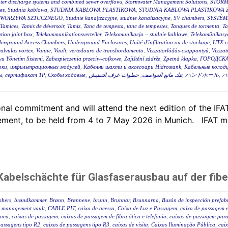
ter discharge systems and combined sewer overflows
,
Stormwater Management Solutions
,
STORM
es
,
Studnia kablowa
,
STUDNIA KABLOWA PLASTIKOWA
,
STUDNIA KABLOWA PLASTIKOWA 
TWORZYWA SZTUCZNEGO
,
Studnie kana|tzacyjne
,
studnie kanalizacyjne
,
SV chambers
,
SYSTÈM
Tamices
,
Tamis de déversoir
,
Tamiz
,
Tanc de tempesta
,
tanc de tempestes
,
Tanques de tormenta
,
T
tion joint box
,
Telekommunikationsverteiler
,
Telekomunikacja – studnie kablowe
,
Telekomünikasyo
erground Access Chambers
,
Underground Enclosures
,
Unité d'infiltration ou de stockage
,
UTX c
valvulas vortex
,
Vanne
,
Vault
,
vertedouro de transbordamento
,
Visszatorlódás-csappantyú
,
Vissza
u Yönetim Sistemi
,
Zabezpieczenia przeciw-cofkowe
,
Zajištění zádrže
,
Zpetná klapka
,
ГОРОДСКА
оки
,
инфильтрационных модулей
,
Кабелни шахти и аксесоари Hidrostank
,
Кабельные колодц
ы
,
сертификат ТР
,
Скобы ходовые
,
خطوات غرف التفتيش
,
تنك مانع العواصف
,
ハンドホール
,
ハ
al commitment and will attend the next edition of the IFAT,
ent, to be held from 4 to 7 May 2026 in Munich. IFAT me
abelschächte für Glasfaserausbau auf der fibe
mbers
,
brøndkammer
,
Brønn
,
Brønnene
,
brunn
,
Brunnar
,
Brunnarna
,
Buzón de inspección prefab
 management vault
,
CABLE PIT
,
caixa de acesso
,
Caixa de Luz e Passagem
,
caixa de passagem e
ânea
,
caixas de passagem
,
caixas de passagem de fibra ótica e telefonia
,
caixas de passagem para 
passagens tipo R2
,
caixas de passagens tipo R3
,
caixas de visita
,
Caixas Iluminação Pública
,
caix