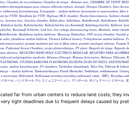
lics
,
Chambre de raccordement
,
Chambre de tirage - Réseaux secs
,
CHAMBRE DE VISITE MOD
mbres thermoplastiques pour réseaux télécoms enfouis
,
drawpit
,
Drawpit Chambers
,
Duct Access
er
,
elektrownię fotowoltaiczną
,
Energetyka – studnie kablowe
,
ferroviaires et autoroutières
,
fibre 
ole for FTTH
,
Handhole for FTTP
,
Highway MCX chamber
,
Huerta fotovolataica
,
hydrant chambe
box
,
Junction box
,
Junction chamber
,
Kábel akna
,
kábelakna
,
Kabelbronde
,
Kabelbrønn
,
Kabelb
,
Kabelové šachty
,
Kabelschächte
,
Kabelschächte aus Kunststoff
,
Kabelzugschächte
,
Káblová kom
schächte
,
Kunststoff-Schächte
,
Link box
,
low voltage disconnecting boxes
,
Manhole
,
meter chambe
Kabelbronde
,
Modułowa studnia kablowa
,
Muanyag Tiztitoakna
,
OSP access chamber
,
Outside p
ta solar
,
plastikowe studnie kablowe
,
Plastové káblové komory
,
Polietylenowe studnie kablowe
,
Po
i telecomunicazioni
,
pozzetti modulari per reti in fibra ottica
,
pozzetti omologati telecom
,
Pozzetti 
owe
,
Preformed Access Chambers
,
projet photovoltaïque
,
PV plant
,
Regards de tirage
,
Regards de 
istro eléctrico
,
REGISTRO HAND-HOLE ELÉCTRICO MODULAR
,
REGISTRO PARA ALUMBR
einforced polypropylene manholes
,
Réseaux d'énergie
,
Réseaux ferroviaires
,
Réseaux Télécoms
,
R
PLASTIKOWA
,
STUDNIA KABLOWA PLASTIKOWA ZŁOŻONA DUŻA DO WIELU ZASTOSOWAŃ 
acyjne
,
studnie kanalizacyjne
,
SV chambers
,
Távközlési aknaelemek
,
Telco Pits
,
Télécom & Infrast
ikacja – studnie kablowe
,
Telekomünikasyon Plastik Menholler
,
Trekkekum
,
trekkekummer
,
Underg
и аксесоари Hidrostank
,
Кабельные колодцы (колодцы кабельной связи - ККС)
,
Колодцы каб
ンドホール
,
ハンドホール テレコミュニケーション
,
マンホール
,
モジュラーハンドホール
,
太
 located far from urban centers to reduce land costs; they
 very tight deadlines due to frequent delays caused by prel