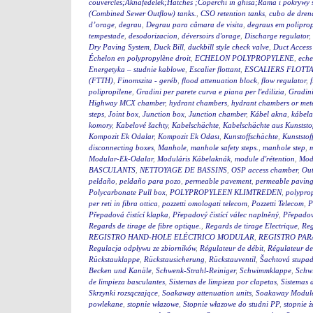
couvercles;Aknafedelek;Hatches ;Coperchi in ghisa;Rama i pokry
(Combined Sewer Outflow) tanks.
,
CSO retention tanks
,
cubo de dren
d’orage
,
degrau
,
Degrau para câmara de visita
,
degraus em polipro
tempestade
,
desodorizacion
,
déversoirs d'orage
,
Discharge regulator
,
Dry Paving System
,
Duck Bill
,
duckbill style check valve
,
Duct Access
Échelon en polypropylène droit
,
ECHELON POLYPROPYLENE
,
eche
Energetyka – studnie kablowe
,
Escalier flottant
,
ESCALIERS FLOTTA
(FTTH)
,
Finomszita - geréb
,
flood attenuation block
,
flow regulator
,
polipropilene
,
Gradini per parete curva e piana per l'edilizia
,
Gradini
Highway MCX chamber
,
hydrant chambers
,
hydrant chambers or mete
steps
,
Joint box
,
Junction box
,
Junction chamber
,
Kábel akna
,
kábel
komory
,
Kabelové šachty
,
Kabelschächte
,
Kabelschächte aus Kunststo
Kompozit Ek Odalar
,
Kompozit Ek Odası
,
Kunstoffschächte
,
Kunststof
disconnecting boxes
,
Manhole
,
manhole safety steps.
,
manhole step
,
m
Modular-Ek-Odalar
,
Moduláris Kábelaknák
,
module d'rétention
,
Modu
BASCULANTS
,
NETTOYAGE DE BASSINS
,
OSP access chamber
,
Out
peldaño
,
peldaño para pozo
,
permeable pavement
,
permeable pavin
Polycarbonate Pull box
,
POLYPROPYLEEN KLIMTREDEN
,
polyprop
per reti in fibra ottica
,
pozzetti omologati telecom
,
Pozzetti Telecom
,
P
Přepadová čistící klapka
,
Přepadový čistící válec naplněný
,
Přepadový
Regards de tirage de fibre optique.
,
Regards de tirage Electrique
,
Reg
REGISTRO HAND-HOLE ELÉCTRICO MODULAR
,
REGISTRO PA
Regulacja odpływu ze zbiorników
,
Régulateur de débit
,
Régulateur de
Rückstauklappe
,
Rückstausicherung
,
Rückstauventil
,
Šachtová stupad
Becken und Kanäle
,
Schwenk-Strahl-Reiniger
,
Schwimmklappe
,
Schw
de limpieza basculantes
,
Sistemas de limpieza por clapetas
,
Sistemas 
Skrzynki rozsączające
,
Soakaway attenuation units
,
Soakaway Modul
powlekane
,
stopnie włazowe
,
Stopnie włazowe do studni PP
,
stopnie ż