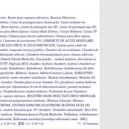
icado
,
Buzón para registros eléctricos
,
Buzones Eléctricos
,
létrica
,
Caixa de passagem para iluminação
,
Caixa modular em
fibras ópticas
,
caixas de passagem tipo R1
,
caixas de passagem tipo R2
,
as para fibras ópticas
,
Caixas Rede Elétrica
,
Caixas Telefonia
,
Caixas TV
dular
,
Cámara para ductos subterráneos
,
Cámara para fibra óptica
,
s
,
Camereta de jonctionare FO
,
CAMERETE DE ACCES MODULARE
,
RI ELECTRICE SI TELECOMUNICATII
,
Camine petru retele de
ambre composite travaux publics
,
Chambre de raccordement
,
Chambre de
fabriquées telecom
,
Chambres thermoplastiques pour réseaux télécoms
,
Elektrik Plastik Menholler
,
Energetyka – studnie kablowe
,
ferroviaires et
 FTTP
,
Highway MCX chamber
,
hydrant chambers
,
hydrant chambers or
ronde
,
Kabelbrønn
,
Kabelbrunn
,
Kabelbrunnar
,
kabelbrunnar för fiber
,
ugschächte
,
Káblová komora
,
Káblové komory z plastu
,
KABLOVSKO
anhole
,
meter chamber installation
,
Modula brøndkammer
,
Modular Ek
 chamber
,
Outside plant access chamber
,
Pit
,
plastikowe studnie kablowe
,
lari per infrastrutture di reti di telecomunicazioni
,
pozzetti modulari
to
,
Prefabrykowane studnie kablowe
,
Preformed Access Chambers
,
ge
,
registro eléctrico
,
REGISTRO HAND-HOLE ELÉCTRICO MODULAR
,
einforced polypropylene manholes
,
Réseaux d'énergie
,
Réseaux
TIKOWA
,
STUDNIA KABLOWA PLASTIKOWA ZŁOŻONA DUŻA DO
ne
,
studnie kanalizacyjne
,
SV chambers
,
Távközlési aknaelemek
,
Telco Pits
,
e kablowe
,
Telekomünikasyon Plastik Menholler
,
Trekkekum
,
trekkekummer
,
drostank
,
Кабельные колодцы (колодцы кабельной связи - ККС)
,
ンドホール
,
電気 ハンドホール
0 Comment