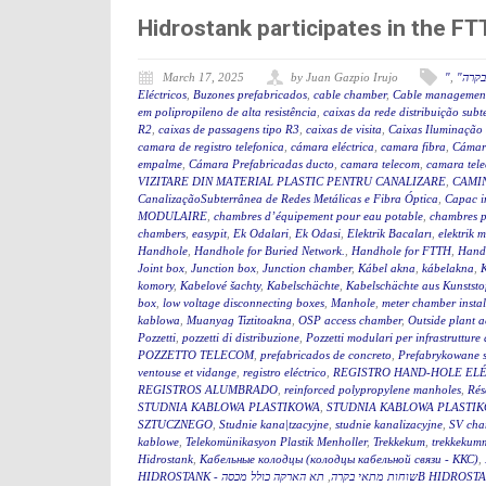
Hidrostank participates in the 
March 17, 2025
by Juan Gazpio Irujo
"
,
"קרה
Eléctricos
,
Buzones prefabricados
,
cable chamber
,
Cable management
em polipropileno de alta resistência
,
caixas da rede distribuição sub
R2
,
caixas de passagens tipo R3
,
caixas de visita
,
Caixas Iluminação
camara de registro telefonica
,
cámara eléctrica
,
camara fibra
,
Cámar
empalme
,
Cámara Prefabricadas ducto
,
camara telecom
,
camara tel
VIZITARE DIN MATERIAL PLASTIC PENTRU CANALIZARE
,
CAMIN
CanalizaçãoSubterrânea de Redes Metálicas e Fibra Óptica
,
Capac i
MODULAIRE
,
chambres d’équipement pour eau potable
,
chambres p
chambers
,
easypit
,
Ek Odalari
,
Ek Odasi
,
Elektrik Bacaları
,
elektrik 
Handhole
,
Handhole for Buried Network.
,
Handhole for FTTH
,
Hand
Joint box
,
Junction box
,
Junction chamber
,
Kábel akna
,
kábelakna
,
komory
,
Kabelové šachty
,
Kabelschächte
,
Kabelschächte aus Kunststo
box
,
low voltage disconnecting boxes
,
Manhole
,
meter chamber instal
kablowa
,
Muanyag Tiztitoakna
,
OSP access chamber
,
Outside plant 
Pozzetti
,
pozzetti di distribuzione
,
Pozzetti modulari per infrastrutture 
POZZETTO TELECOM
,
prefabricados de concreto
,
Prefabrykowane 
ventouse et vidange
,
registro eléctrico
,
REGISTRO HAND-HOLE EL
REGISTROS ALUMBRADO
,
reinforced polypropylene manholes
,
Rés
STUDNIA KABLOWA PLASTIKOWA
,
STUDNIA KABLOWA PLASTIK
SZTUCZNEGO
,
Studnie kana|tzacyjne
,
studnie kanalizacyjne
,
SV cha
kablowe
,
Telekomünikasyon Plastik Menholler
,
Trekkekum
,
trekkekum
Hidrostank
,
Кабельные колодцы (колодцы кабельной связи - ККС)
,
,
HIDROSTANK - שוחות מתאי בקרה