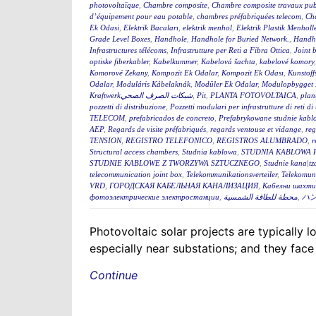
photovoltaïque
,
Chambre composite
,
Chambre composite travaux pub
d’équipement pour eau potable
,
chambres préfabriquées telecom
,
Cha
Ek Odasi
,
Elektrik Bacaları
,
elektrik menhol
,
Elektrik Plastik Menholl
Grade Level Boxes
,
Handhole
,
Handhole for Buried Network.
,
Handh
Infrastructures télécoms
,
Infrastrutture per Reti a Fibra Ottica
,
Joint 
optiske fiberkabler
,
Kabelkummer
,
Kabelová šachta
,
kabelové komory
Komorové Zekany
,
Kompozit Ek Odalar
,
Kompozit Ek Odası
,
Kunstoff
Odalar
,
Moduláris Kábelaknák
,
Modüler Ek Odalar
,
Modulopbygget 
Kraftwerkشبكات الصرف الصحي
,
Pit
,
PLANTA FOTOVOLTAICA
,
plan
pozzetti di distribuzione
,
Pozzetti modulari per infrastrutture di reti d
TELECOM
,
prefabricados de concreto
,
Prefabrykowane studnie kabl
AEP
,
Regards de visite préfabriqués
,
regards ventouse et vidange
,
reg
TENSION
,
REGISTRO TELEFONICO
,
REGISTROS ALUMBRADO
,
r
Structural access chambers
,
Studnia kablowa
,
STUDNIA KABLOWA 
STUDNIE KABLOWE Z TWORZYWA SZTUCZNEGO
,
Studnie kana|tz
telecommunication joint box
,
Telekommunikationsverteiler
,
Telekomun
VRD
,
ГОРОДСКАЯ КАБЕЛЬНАЯ КАНАЛИЗАЦИЯ
,
Кабелни шахти 
фотоэлектрические электростанции
,
محطة للطاقة الشمسية
,
ハ
Photovoltaic solar projects are typically
especially near substations; and they face
Continue