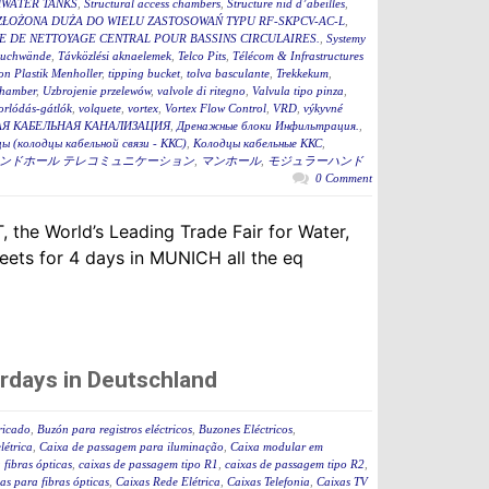
WATER TANKS
,
Structural access chambers
,
Structure nid d’abeilles
,
ZŁOŻONA DUŻA DO WIELU ZASTOSOWAŃ TYPU RF-SKPCV-AC-L
,
E DE NETTOYAGE CENTRAL POUR BASSINS CIRCULAIRES.
,
Systemy
auchwände
,
Távközlési aknaelemek
,
Telco Pits
,
Télécom & Infrastructures
n Plastik Menholler
,
tipping bucket
,
tolva basculante
,
Trekkekum
,
hamber
,
Uzbrojenie przelewów
,
valvole di ritegno
,
Valvula tipo pinza
,
torlódás-gátlók
,
volquete
,
vortex
,
Vortex Flow Control
,
VRD
,
výkyvné
Я КАБЕЛЬНАЯ КАНАЛИЗАЦИЯ
,
Дренажные блоки Инфильтрация.
,
ы (колодцы кабельной связи - ККС)
,
Колодцы кабельные ККС
,
ンドホール テレコミュニケーション
,
マンホール
,
モジュラーハンド
0 Comment
 the World’s Leading Trade Fair for Water,
ets for 4 days in MUNICH all the eq
rdays in Deutschland
ricado
,
Buzón para registros eléctricos
,
Buzones Eléctricos
,
létrica
,
Caixa de passagem para iluminação
,
Caixa modular em
fibras ópticas
,
caixas de passagem tipo R1
,
caixas de passagem tipo R2
,
as para fibras ópticas
,
Caixas Rede Elétrica
,
Caixas Telefonia
,
Caixas TV