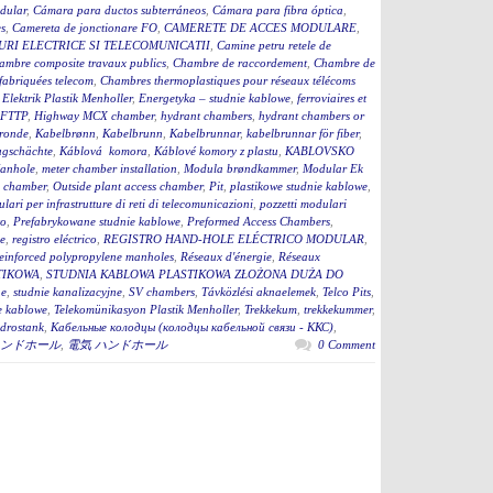
dular
,
Cámara para ductos subterráneos
,
Cámara para fibra óptica
,
s
,
Camereta de jonctionare FO
,
CAMERETE DE ACCES MODULARE
,
RI ELECTRICE SI TELECOMUNICATII
,
Camine petru retele de
ambre composite travaux publics
,
Chambre de raccordement
,
Chambre de
fabriquées telecom
,
Chambres thermoplastiques pour réseaux télécoms
,
Elektrik Plastik Menholler
,
Energetyka – studnie kablowe
,
ferroviaires et
 FTTP
,
Highway MCX chamber
,
hydrant chambers
,
hydrant chambers or
ronde
,
Kabelbrønn
,
Kabelbrunn
,
Kabelbrunnar
,
kabelbrunnar för fiber
,
ugschächte
,
Káblová komora
,
Káblové komory z plastu
,
KABLOVSKO
anhole
,
meter chamber installation
,
Modula brøndkammer
,
Modular Ek
 chamber
,
Outside plant access chamber
,
Pit
,
plastikowe studnie kablowe
,
lari per infrastrutture di reti di telecomunicazioni
,
pozzetti modulari
to
,
Prefabrykowane studnie kablowe
,
Preformed Access Chambers
,
ge
,
registro eléctrico
,
REGISTRO HAND-HOLE ELÉCTRICO MODULAR
,
einforced polypropylene manholes
,
Réseaux d'énergie
,
Réseaux
TIKOWA
,
STUDNIA KABLOWA PLASTIKOWA ZŁOŻONA DUŻA DO
ne
,
studnie kanalizacyjne
,
SV chambers
,
Távközlési aknaelemek
,
Telco Pits
,
e kablowe
,
Telekomünikasyon Plastik Menholler
,
Trekkekum
,
trekkekummer
,
drostank
,
Кабельные колодцы (колодцы кабельной связи - ККС)
,
ンドホール
,
電気 ハンドホール
0 Comment