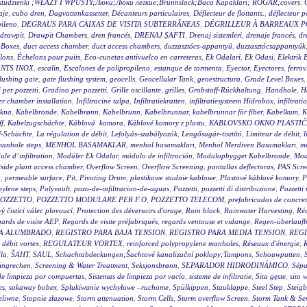
wy studzienki ;WŁAZY I WPUSTY;Люки;Люки легкие;Brunnslock;Baca Kapakları; RÖGAR;covers
,
aje
,
cubo dren
,
Dagvattenkassetter
,
Décanteurs particulaires
,
Déflecteur de flottants.
,
déflecteur p
pileno
,
DEGRAUS PARA CAIXAS DE VISITA SUBTERRÂNEAS
,
DÉGRILLEUR À BARREAUX P
drawpit
,
Drawpit Chambers
,
dren francés
,
DRENAJ ŞAFTI
,
Drenaj sistemleri
,
drenaje francés
,
dr
 Boxes
,
duct access chamber
,
duct access chambers
,
duzzasztócs-appantyú
,
duzzasztócsappantyúk
lons
,
Échelons pour puits
,
Eco-cunetas antivuelco en carreteras
,
Ek Odalari
,
Ek Odasi
,
Elektrik 
NTS INOX
,
escalin
,
Escalones de polipropileno
,
estanque de tormenta
,
Eyector
,
Eyectores
,
ferrov
flushing gate
,
gate flushing system
,
geocells
,
Geocellular Tank
,
geoestructura
,
Grade Level Boxes
 per pozzetti
,
Gradino per pozzetti
,
Grille oscillante
,
grilles
,
Grobstoff-Rückhaltung
,
Handhole
,
H
r chamber installation
,
Infiltracinė talpa
,
Infiltratiekratten
,
infiltratiesysteem Hidrobox
,
infiltrati
akna
,
Kabelbronde
,
Kabelbrønn
,
Kabelbrunn
,
Kabelbrunnar
,
kabelbrunnar för fiber
,
Kabelkum
,
K
ff
,
Kabelzugschächte
,
Káblová komora
,
Káblové komory z plastu
,
KABLOVSKO OKNO PLASTI
f-Schächte
,
La régulation de débit
,
Lefolyás-szabályozók
,
Lengősugár-tisztító
,
Limiteur de débit
,
l
anhole steps
,
MENHOL BASAMAKLAR
,
menhol basamakları
,
Menhol Merdiven Basamakları
,
me
le d’infiltration
,
Modüler Ek Odalar
,
módulo de infiltración
,
Modulopbygget Kabelbronde
,
Mod
side plant access chamber
,
Overflow Screen
,
Overflow Screening
,
pantallas deflectoras
,
PAS Scre
g
,
permeable surface
,
Pit
,
Pivoting Drum
,
plastikowe studnie kablowe
,
Plastové káblové komory
,
P
ylene steps
,
Polyvault
,
pozo-de-infiltracion-de-aguas
,
Pozzetti
,
pozzetti di distribuzione
,
Pozzetti
OZZETTO
,
POZZETTO MODULARE PER F.O
,
POZZETTO TELECOM
,
prefabricados de concre
 čistící válec plovoucí
,
Protection des déversoirs d'orage
,
Rain block
,
Rainwater Harvesting
,
Réc
ards de visite AEP
,
Regards de visite préfabriqués
,
regards ventouse et vidange
,
Regen-überlauf
RA ALUMBRADO
,
REGISTRO PARA BAJA TENSION
,
REGISTRO PARA MEDIA TENSION
,
REGI
 débit vortex
,
REGULATEUR VORTEX
,
reinforced polypropylene manholes
,
Réseaux d'énergie
,
R
la
,
ŠAHT
,
SAUL
,
Schachtabdeckungen;Šachtové kanalizační poklopy;Tampons
,
Schouwputten
,
ingrechen
,
Screening & Water Treatment
,
Seksjonsbrønn
,
SEPARADOR HIDRODINÁMICO
,
Sépa
de limpieza por compuertas
,
Sistemas de limpieza por vacío
,
sisteme de infiltratie
,
Sita gęste
,
sito 
es
,
sokaway bobex
,
Spłukiwanie wychyłowe –ruchome
,
Spülkippen
,
Stauklappe
,
Steel Step
,
Steig
eliwne
,
Stopnie złazowe
,
Storm attenuation
,
Storm Cells
,
Storm overflow Screen
,
Storm Tank & Se