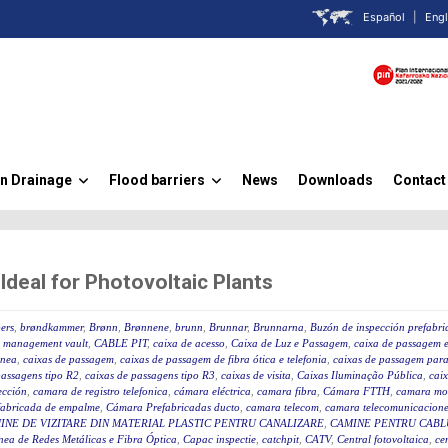
Español
|
Engl
n Drainage
Flood barriers
News
Downloads
Contact
»
»
eal for Photovoltaic Plants
ers
,
brøndkammer
,
Brønn
,
Brønnene
,
brunn
,
Brunnar
,
Brunnarna
,
Buzón de inspección prefabr
 management vault
,
CABLE PIT
,
caixa de acesso
,
Caixa de Luz e Passagem
,
caixa de passagem e
ânea
,
caixas de passagem
,
caixas de passagem de fibra ótica e telefonia
,
caixas de passagem para 
passagens tipo R2
,
caixas de passagens tipo R3
,
caixas de visita
,
Caixas Iluminação Pública
,
caix
ección
,
camara de registro telefonica
,
cámara eléctrica
,
camara fibra
,
Cámara FTTH
,
camara mo
fabricada de empalme
,
Cámara Prefabricadas ducto
,
camara telecom
,
camara telecomunicacione
INE DE VIZITARE DIN MATERIAL PLASTIC PENTRU CANALIZARE
,
CAMINE PENTRU CABLU
ea de Redes Metálicas e Fibra Óptica
,
Capac inspectie
,
catchpit
,
CATV
,
Central fotovoltaica
,
ce