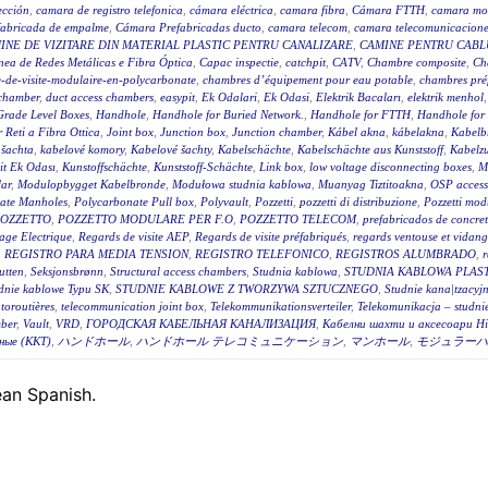
ección
,
camara de registro telefonica
,
cámara eléctrica
,
camara fibra
,
Cámara FTTH
,
camara mo
fabricada de empalme
,
Cámara Prefabricadas ducto
,
camara telecom
,
camara telecomunicacione
INE DE VIZITARE DIN MATERIAL PLASTIC PENTRU CANALIZARE
,
CAMINE PENTRU CABLU
ea de Redes Metálicas e Fibra Óptica
,
Capac inspectie
,
catchpit
,
CATV
,
Chambre composite
,
Ch
-de-visite-modulaire-en-polycarbonate
,
chambres d’équipement pour eau potable
,
chambres pré
 chamber
,
duct access chambers
,
easypit
,
Ek Odalari
,
Ek Odasi
,
Elektrik Bacaları
,
elektrik menhol
Grade Level Boxes
,
Handhole
,
Handhole for Buried Network.
,
Handhole for FTTH
,
Handhole for
r Reti a Fibra Ottica
,
Joint box
,
Junction box
,
Junction chamber
,
Kábel akna
,
kábelakna
,
Kabelb
 šachta
,
kabelové komory
,
Kabelové šachty
,
Kabelschächte
,
Kabelschächte aus Kunststoff
,
Kabelz
t Ek Odası
,
Kunstoffschächte
,
Kunststoff-Schächte
,
Link box
,
low voltage disconnecting boxes
,
M
ar
,
Modulopbygget Kabelbronde
,
Modułowa studnia kablowa
,
Muanyag Tiztitoakna
,
OSP access
ate Manholes
,
Polycarbonate Pull box
,
Polyvault
,
Pozzetti
,
pozzetti di distribuzione
,
Pozzetti modu
OZZETTO
,
POZZETTO MODULARE PER F.O
,
POZZETTO TELECOM
,
prefabricados de concre
age Electrique
,
Regards de visite AEP
,
Regards de visite préfabriqués
,
regards ventouse et vidan
,
REGISTRO PARA MEDIA TENSION
,
REGISTRO TELEFONICO
,
REGISTROS ALUMBRADO
,
r
utten
,
Seksjonsbrønn
,
Structural access chambers
,
Studnia kablowa
,
STUDNIA KABLOWA PLAS
dnie kablowe Typu SK
,
STUDNIE KABLOWE Z TWORZYWA SZTUCZNEGO
,
Studnie kana|tzacyj
toroutières
,
telecommunication joint box
,
Telekommunikationsverteiler
,
Telekomunikacja – studni
ber
,
Vault
,
VRD
,
ГОРОДСКАЯ КАБЕЛЬНАЯ КАНАЛИЗАЦИЯ
,
Кабелни шахти и аксесоари Hi
ные (ККТ)
,
ハンドホール
,
ハンドホール テレコミュニケーション
,
マンホール
,
モジュラーハ
pean Spanish.