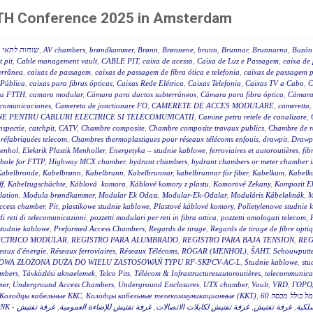
FTTH Conference 2025 in Amsterdam
שוחות לתאי ב
,
AV chambers
,
brøndkammer
,
Brønn
,
Brønnene
,
brunn
,
Brunnar
,
Brunnarna
,
Buzón 
 pit
,
Cable management vault
,
CABLE PIT
,
caixa de acesso
,
Caixa de Luz e Passagem
,
caixa de 
terrânea
,
caixas de passagem
,
caixas de passagem de fibra ótica e telefonia
,
caixas de passagem p
 Pública
,
caixas para fibras ópticas
,
Caixas Rede Elétrica
,
Caixas Telefonia
,
Caixas TV a Cabo
,
C
a FTTH
,
camara modular
,
Cámara para ductos subterráneos
,
Cámara para fibra óptica
,
Cámara
ecomunicaciones
,
Camereta de jonctionare FO
,
CAMERETE DE ACCES MODULARE
,
cameretta
E PENTRU CABLURI ELECTRICE SI TELECOMUNICATII
,
Camine petru retele de canalizare
,
nspectie
,
catchpit
,
CATV
,
Chambre composite
,
Chambre composite travaux publics
,
Chambre de r
réfabriquées telecom
,
Chambres thermoplastiques pour réseaux télécoms enfouis
,
drawpit
,
Drawp
menhol
,
Elektrik Plastik Menholler
,
Energetyka – studnie kablowe
,
ferroviaires et autoroutières
,
fib
hole for FTTP
,
Highway MCX chamber
,
hydrant chambers
,
hydrant chambers or meter chamber in
Kabelbronde
,
Kabelbrønn
,
Kabelbrunn
,
Kabelbrunnar
,
kabelbrunnar för fiber
,
Kabelkum
,
Kabelku
ff
,
Kabelzugschächte
,
Káblová komora
,
Káblové komory z plastu
,
Komorové Zekany
,
Kompozit E
lation
,
Modula brøndkammer
,
Modular Ek Odası
,
Modular-Ek-Odalar
,
Moduláris Kábelaknák
,
M
access chamber
,
Pit
,
plastikowe studnie kablowe
,
Plastové káblové komory
,
Polietylenowe studnie 
di reti di telecomunicazioni
,
pozzetti modulari per reti in fibra ottica
,
pozzetti omologati telecom
,
studnie kablowe
,
Preformed Access Chambers
,
Regards de tirage
,
Regards de tirage de fibre opti
ÉCTRICO MODULAR
,
REGISTRO PARA ALUMBRADO
,
REGISTRO PARA BAJA TENSION
,
REG
eaux d'énergie
,
Réseaux ferroviaires
,
Réseaux Télécoms
,
RÖGAR (MENHOL)
,
ŠAHT
,
Schouwputt
OWA ZŁOŻONA DUŻA DO WIELU ZASTOSOWAŃ TYPU RF-SKPCV-AC-L
,
Studnie kablowe
,
stu
mbers
,
Távközlési aknaelemek
,
Telco Pits
,
Télécom & Infrastructuresautoroutières
,
telecommunicat
mer
,
Underground Access Chambers
,
Underground Enclosures
,
UTX chamber
,
Vault
,
VRD
,
ГОРО
Колодцы кабельные ККС
,
Колодцы кабельные телекоммуникационные (ККТ)
,
غرفة تفتيش
,
غرفة تفتيش للإضاءة العمومية
,
غرفة تفتيش لكابلات الاتصالات
,
غرفة تفتيش
,
سلكية