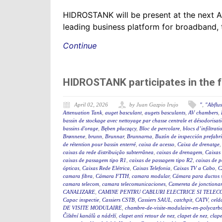
HIDROSTANK will be present at the next 
leading business platform for broadband, 
Continue
HIDROSTANK participates in the 
April 02, 2026
by Juan Gazpio Irujo
"
,
"Abflu
Attenuation Tank
,
auget basculant
,
augets basculants
,
AV chambers
,
bassin de stockage avec nettoyage par chasse centrale et désodorisat
bassins d'orage
,
Bęben płuczący
,
Bloc de percolare
,
blocs d’infiltrati
Brønnene
,
brunn
,
Brunnar
,
Brunnarna
,
Buzón de inspección prefabr
de rétention pour bassin enterré
,
caixa de acesso
,
Caixa de drenatge
caixas da rede distribuição subterrânea
,
caixas de drenagem
,
Caixas
caixas de passagem tipo R1
,
caixas de passagem tipo R2
,
caixas de 
ópticas
,
Caixas Rede Elétrica
,
Caixas Telefonia
,
Caixas TV a Cabo
,
C
camara fibra
,
Cámara FTTH
,
camara modular
,
Cámara para ductos 
camara telecom
,
camara telecomunicaciones
,
Camereta de jonctiona
CANALIZARE
,
CAMINE PENTRU CABLURI ELECTRICE SI TELEC
Capac inspectie
,
Cassiers CSTB
,
Cassiers SAUL
,
catchpit
,
CATV
,
celd
DE VISITE MODULAIRE
,
chambre-de-visite-modulaire-en-polycarb
Čištění kanálů a nádrží
,
clapet anti retour de nez
,
clapet de nez
,
clape