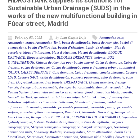
HIDROSTANK supplies its solutions for
Sustainable Urban Drainage (SUDS) in the
works of the new multifunctional building in
Fúcar street, Madrid
February 03, 2025
by Juan Gazpio Irujo
Attenuation cells
,
Attenuation crates
,
Attenuation Tank
,
bacia de infiltração
,
bacia de retenção
,
bacini di
attenuazione
,
bassin d’infiltration
,
bassin d’rétention
,
bassin de rétention
,
Bloc de
percolare
,
blocs d’infiltration
,
blocs d’rétention
,
blocuri de infiltratie
,
BLOQUE
DRENANTE
,
Bloques alvéolaires
,
BLOQUES DRENANTES
,
bolones
,
BOX
D’INFILTRATION
,
Caisson de rétention pour bassin enterré
,
Caixa de drenatge
,
Caixa de
drenaxe
,
caixas de drenagem
,
Caixas de infiltração para a drenagem urbana sustentável
(SUDS)
,
CAIXES DRENANTS
,
Caja drenante
,
Cajas drenantes
,
canales filtrantes
,
Cassiers
CSTB
,
Cassiers SAUL
,
celda de infiltración
,
concrete pavements
,
cubo de drenaje
,
cubo
dren
,
Dagvattenkassetter
,
dren francés
,
DRENAJ ŞAFTI
,
Drenaj sistemleri
,
drenaje
francés
,
drenaje urbano sostenible
,
drenajeurbanosostenible
,
drenazhnye moduli
,
Dry
Paving System
,
Eco-cunetas antivuelco en carreteras
,
flood attenuation block
,
geocells
,
Geocellular Tank
,
geoestructura
,
Infiltracinė talpa
,
Infiltratiekratten
,
infiltratiesysteem
Hidrobox
,
infiltration cell
,
module d'rétention
,
Module d’infiltration
,
módulo de
infiltración
,
Pavimento permeable
,
permeable pavement
,
permeable paving
,
permeable
surface
,
pozo-de-infiltracion-de-aguas
,
Rain block
,
Rainwater Harvesting
,
Récupération
Eaux Pluviales
,
Récupération EEPP
,
SAUL
,
SEPARADOR HIDRODINÁMICO
,
Séparateur
hydrodynamique
,
Sistema Modular de Infiltración
,
sisteme de infiltratie
,
skrzynek
rozsączających
,
Skrzynki retencyjno - rozsączające
,
Skrzynki rozsączające
,
Soakaway
attenuation units
,
Soakaway Modules
,
sokaway bobex
,
Storm attenuation
,
Storm Cells
,
StormCrates
,
Stormwater
,
Stormwater attenuation
,
Structure nid d’abeilles
,
Structures de