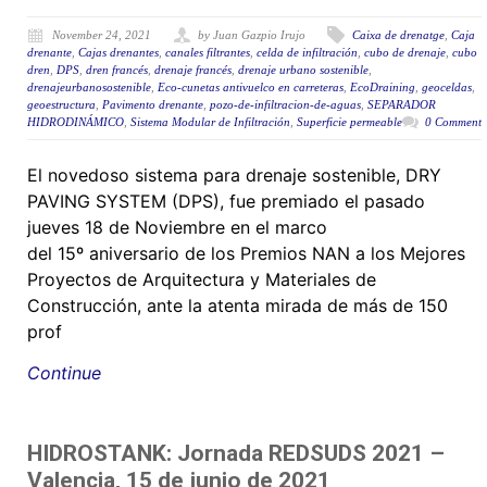
November 24, 2021
by Juan Gazpio Irujo
Caixa de drenatge
,
Caja
drenante
,
Cajas drenantes
,
canales filtrantes
,
celda de infiltración
,
cubo de drenaje
,
cubo
dren
,
DPS
,
dren francés
,
drenaje francés
,
drenaje urbano sostenible
,
drenajeurbanosostenible
,
Eco-cunetas antivuelco en carreteras
,
EcoDraining
,
geoceldas
,
geoestructura
,
Pavimento drenante
,
pozo-de-infiltracion-de-aguas
,
SEPARADOR
HIDRODINÁMICO
,
Sistema Modular de Infiltración
,
Superficie permeable
0 Comment
El novedoso sistema para drenaje sostenible, DRY
PAVING SYSTEM (DPS), fue premiado el pasado
jueves 18 de Noviembre en el marco
del 15º aniversario de los Premios NAN a los Mejores
Proyectos de Arquitectura y Materiales de
Construcción, ante la atenta mirada de más de 150
prof
Continue
HIDROSTANK: Jornada REDSUDS 2021 –
Valencia, 15 de junio de 2021