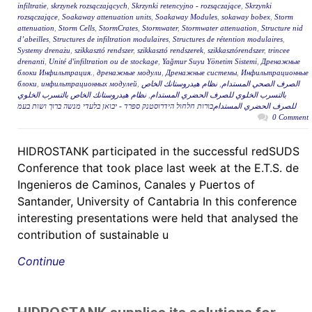
infiltratie
,
skrzynek rozsączających
,
Skrzynki retencyjno - rozsączające
,
Skrzynki
rozsączające
,
Soakaway attenuation units
,
Soakaway Modules
,
sokaway bobex
,
Storm
attenuation
,
Storm Cells
,
StormCrates
,
Stormwater
,
Stormwater attenuation
,
Structure nid
d’abeilles
,
Structures de infiltration modulaires
,
Structures de rétention modulaires
,
Systemy drenażu
,
szikkasztó rendszer
,
szikkasztó rendszerek
,
szikkasztórendszer
,
trincee
drenanti
,
Unité d'infiltration ou de stockage
,
Yağmur Suyu Yönetim Sistemi
,
Дренажные
блоки Инфильтрация.
,
дренажные модули
,
Дренажные системы
,
Инфильтрационные
блоки
,
инфильтрационных модулей
,
نظام هيدروستانك الخاص
,
الصرف الصحي المستدام
نظام هيدروستانك الخاص بالتسرب الخلوي
,
بالتسرب الخلوي للصرف الحضري المستدام
للصرف الحضري المستدامבורות חלחול הידרוסטנק ספרד - יבואן בלעדי מנשה ברוך ושות בעמ
0 Comment
HIDROSTANK participated in the successful redSUDS
Conference that took place last week at the E.T.S. de
Ingenieros de Caminos, Canales y Puertos of
Santander, University of Cantabria In this conference
interesting presentations were held that analysed the
contribution of sustainable u
Continue