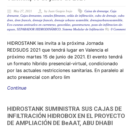
May 27, 2021
by Juan Gazpio Irujo
Caixa de drenatge
,
Caja
drenante
,
Cajas drenantes
,
canales filtrantes
,
celda de infiltración
,
cubo de drenaje
,
cubo
dren
,
dren francés
,
drenaje francés
,
drenaje urbano sostenible
,
drenajeurbanosostenible
,
Eco-cunetas antivuelco en carreteras
,
geoceldas
,
geoestructura
,
pozo-de-infiltracion-de-
aguas
,
SEPARADOR HIDRODINÁMICO
,
Sistema Modular de Infiltración
0 Comment
HIDROSTANK les invita a la próxima Jornada
REDSUDS 2021 que tendrá lugar en Valencia el
próximo martes 15 de junio de 2021. El evento tendrá
un formato híbrido presencial-virtual, condicionado
por las actuales restricciones sanitarias. En paralelo al
acto presencial con aforo lim
Continue
HIDROSTANK SUMINISTRA SUS CAJAS DE
INFILTRACIÓN HIDROBOX EN EL PROYECTO
DE AMPLIACIÓN DE BeAAT, ABU DHABI