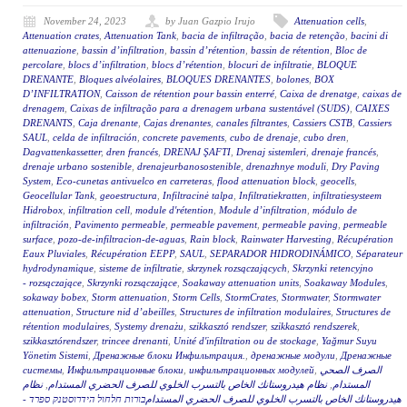
November 24, 2023
by Juan Gazpio Irujo
Attenuation cells
,
Attenuation crates
,
Attenuation Tank
,
bacia de infiltração
,
bacia de retenção
,
bacini di
attenuazione
,
bassin d’infiltration
,
bassin d’rétention
,
bassin de rétention
,
Bloc de
percolare
,
blocs d’infiltration
,
blocs d’rétention
,
blocuri de infiltratie
,
BLOQUE
DRENANTE
,
Bloques alvéolaires
,
BLOQUES DRENANTES
,
bolones
,
BOX
D’INFILTRATION
,
Caisson de rétention pour bassin enterré
,
Caixa de drenatge
,
caixas de
drenagem
,
Caixas de infiltração para a drenagem urbana sustentável (SUDS)
,
CAIXES
DRENANTS
,
Caja drenante
,
Cajas drenantes
,
canales filtrantes
,
Cassiers CSTB
,
Cassiers
SAUL
,
celda de infiltración
,
concrete pavements
,
cubo de drenaje
,
cubo dren
,
Dagvattenkassetter
,
dren francés
,
DRENAJ ŞAFTI
,
Drenaj sistemleri
,
drenaje francés
,
drenaje urbano sostenible
,
drenajeurbanosostenible
,
drenazhnye moduli
,
Dry Paving
System
,
Eco-cunetas antivuelco en carreteras
,
flood attenuation block
,
geocells
,
Geocellular Tank
,
geoestructura
,
Infiltracinė talpa
,
Infiltratiekratten
,
infiltratiesysteem
Hidrobox
,
infiltration cell
,
module d'rétention
,
Module d’infiltration
,
módulo de
infiltración
,
Pavimento permeable
,
permeable pavement
,
permeable paving
,
permeable
surface
,
pozo-de-infiltracion-de-aguas
,
Rain block
,
Rainwater Harvesting
,
Récupération
Eaux Pluviales
,
Récupération EEPP
,
SAUL
,
SEPARADOR HIDRODINÁMICO
,
Séparateur
hydrodynamique
,
sisteme de infiltratie
,
skrzynek rozsączających
,
Skrzynki retencyjno
- rozsączające
,
Skrzynki rozsączające
,
Soakaway attenuation units
,
Soakaway Modules
,
sokaway bobex
,
Storm attenuation
,
Storm Cells
,
StormCrates
,
Stormwater
,
Stormwater
attenuation
,
Structure nid d’abeilles
,
Structures de infiltration modulaires
,
Structures de
rétention modulaires
,
Systemy drenażu
,
szikkasztó rendszer
,
szikkasztó rendszerek
,
szikkasztórendszer
,
trincee drenanti
,
Unité d'infiltration ou de stockage
,
Yağmur Suyu
Yönetim Sistemi
,
Дренажные блоки Инфильтрация.
,
дренажные модули
,
Дренажные
системы
,
Инфильтрационные блоки
,
инфильтрационных модулей
,
الصرف الصحي
نظام
,
نظام هيدروستانك الخاص بالتسرب الخلوي للصرف الحضري المستدام
,
المستدام
هيدروستانك الخاص بالتسرب الخلوي للصرف الحضري المستدامבורות חלחול הידרוסטנק ספרד -