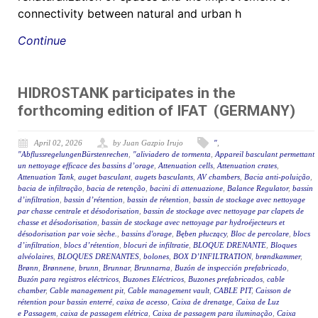
connectivity between natural and urban h
Continue
HIDROSTANK participates in the
forthcoming edition of IFAT (GERMANY)
April 02, 2026
by Juan Gazpio Irujo
"
,
"AbflussregelungenBürstenrechen
,
"aliviadero de tormenta
,
Appareil basculant permettant
un nettoyage efficace des bassins d’orage
,
Attenuation cells
,
Attenuation crates
,
Attenuation Tank
,
auget basculant
,
augets basculants
,
AV chambers
,
Bacia anti-poluição
,
bacia de infiltração
,
bacia de retenção
,
bacini di attenuazione
,
Balance Regulator
,
bassin
d’infiltration
,
bassin d’rétention
,
bassin de rétention
,
bassin de stockage avec nettoyage
par chasse centrale et désodorisation
,
bassin de stockage avec nettoyage par clapets de
chasse et désodorisation
,
bassin de stockage avec nettoyage par hydroéjecteurs et
désodorisation par voie sèche.
,
bassins d'orage
,
Bęben płuczący
,
Bloc de percolare
,
blocs
d’infiltration
,
blocs d’rétention
,
blocuri de infiltratie
,
BLOQUE DRENANTE
,
Bloques
alvéolaires
,
BLOQUES DRENANTES
,
bolones
,
BOX D’INFILTRATION
,
brøndkammer
,
Brønn
,
Brønnene
,
brunn
,
Brunnar
,
Brunnarna
,
Buzón de inspección prefabricado
,
Buzón para registros eléctricos
,
Buzones Eléctricos
,
Buzones prefabricados
,
cable
chamber
,
Cable management pit
,
Cable management vault
,
CABLE PIT
,
Caisson de
rétention pour bassin enterré
,
caixa de acesso
,
Caixa de drenatge
,
Caixa de Luz
e Passagem
,
caixa de passagem elétrica
,
Caixa de passagem para iluminação
,
Caixa