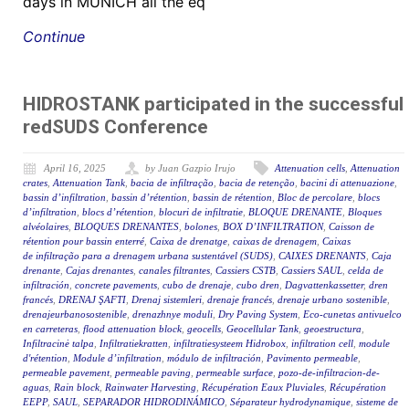
days in MUNICH all the eq
Continue
HIDROSTANK participated in the successful
redSUDS Conference
April 16, 2025
by Juan Gazpio Irujo
Attenuation cells
,
Attenuation
crates
,
Attenuation Tank
,
bacia de infiltração
,
bacia de retenção
,
bacini di attenuazione
,
bassin d’infiltration
,
bassin d’rétention
,
bassin de rétention
,
Bloc de percolare
,
blocs
d’infiltration
,
blocs d’rétention
,
blocuri de infiltratie
,
BLOQUE DRENANTE
,
Bloques
alvéolaires
,
BLOQUES DRENANTES
,
bolones
,
BOX D’INFILTRATION
,
Caisson de
rétention pour bassin enterré
,
Caixa de drenatge
,
caixas de drenagem
,
Caixas
de infiltração para a drenagem urbana sustentável (SUDS)
,
CAIXES DRENANTS
,
Caja
drenante
,
Cajas drenantes
,
canales filtrantes
,
Cassiers CSTB
,
Cassiers SAUL
,
celda de
infiltración
,
concrete pavements
,
cubo de drenaje
,
cubo dren
,
Dagvattenkassetter
,
dren
francés
,
DRENAJ ŞAFTI
,
Drenaj sistemleri
,
drenaje francés
,
drenaje urbano sostenible
,
drenajeurbanosostenible
,
drenazhnye moduli
,
Dry Paving System
,
Eco-cunetas antivuelco
en carreteras
,
flood attenuation block
,
geocells
,
Geocellular Tank
,
geoestructura
,
Infiltracinė talpa
,
Infiltratiekratten
,
infiltratiesysteem Hidrobox
,
infiltration cell
,
module
d'rétention
,
Module d’infiltration
,
módulo de infiltración
,
Pavimento permeable
,
permeable pavement
,
permeable paving
,
permeable surface
,
pozo-de-infiltracion-de-
aguas
,
Rain block
,
Rainwater Harvesting
,
Récupération Eaux Pluviales
,
Récupération
EEPP
,
SAUL
,
SEPARADOR HIDRODINÁMICO
,
Séparateur hydrodynamique
,
sisteme de