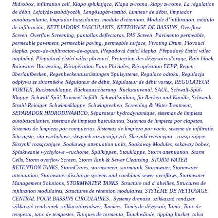
Hidrobox
,
infiltration cell
,
Klapa spłukująca
,
Klapa zwrotna
,
klapy zwrotne
,
La régulation
de débit
,
Lefolyás-szabályozók
,
Lengősugár-tisztító
,
Limiteur de débit
,
limpiador
autobasculante
,
limpiador basculantes
,
module d'rétention
,
Module d’infiltration
,
módulo
de infiltración
,
NETEJADORS BASCULANTS
,
NETTOYAGE DE BASSINS
,
Overflow
Screen
,
Overflow Screening
,
pantallas deflectoras
,
PAS Screen
,
Pavimento permeable
,
permeable pavement
,
permeable paving
,
permeable surface
,
Pivoting Drum
,
Plovoucí
klapka
,
pozo-de-infiltracion-de-aguas
,
Přepadová čistící klapka
,
Přepadový čistící válec
naplněný
,
Přepadový čistící válec plovoucí
,
Protection des déversoirs d'orage
,
Rain block
,
Rainwater Harvesting
,
Récupération Eaux Pluviales
,
Récupération EEPP
,
Regen-
überlaufbecken
,
Regenbeckenausrüstungen Spülsysteme
,
Regulace odtoku
,
Regulacja
odpływu ze zbiorników
,
Régulateur de débit
,
Régulateur de débit vortex
,
REGULATEUR
VORTEX
,
Rückstauklappe
,
Rückstausicherung
,
Rückstauventil
,
SAUL
,
Schwall-Spül-
Klappe
,
Schwall-Spül-Trommel befüllt
,
Schwallspülung für Becken und Kanäle
,
Schwenk-
Strahl-Reiniger
,
Schwimmklappe
,
Schwingrechen
,
Screening & Water Treatment
,
SEPARADOR HIDRODINÁMICO
,
Séparateur hydrodynamique
,
sistemas de limpieza
autobasculantes
,
sistemas de limpieza basculantes
,
Sistemas de limpieza por clapetas
,
Sistemas de limpieza por compuertas
,
Sistemas de limpieza por vacío
,
sisteme de infiltratie
,
Sita gęste
,
sito wychyłowe
,
skrzynek rozsączających
,
Skrzynki retencyjno - rozsączające
,
Skrzynki rozsączające
,
Soakaway attenuation units
,
Soakaway Modules
,
sokaway bobex
,
Spłukiwanie wychyłowe –ruchome
,
Spülkippen
,
Stauklappe
,
Storm attenuation
,
Storm
Cells
,
Storm overflow Screen
,
Storm Tank & Sewer Cleansing
,
STORM WATER
RETENTION TANKS
,
StormCrates
,
stormscreen
,
stormtank
,
Stormwater
,
Stormwater
attenuation
,
Stormwater discharge systems and combined sewer overflows
,
Stormwater
Management Solutions
,
STORMWATER TANKS
,
Structure nid d’abeilles
,
Structures de
infiltration modulaires
,
Structures de rétention modulaires
,
SYSTÈME DE NETTOYAGE
CENTRAL POUR BASSINS CIRCULAIRES.
,
Systemy drenażu
,
szikkasztó rendszer
,
szikkasztó rendszerek
,
szikkasztórendszer
,
Tamices
,
Tamis de déversoir
,
Tamiz
,
Tanc de
tempesta
,
tanc de tempestes
,
Tanques de tormenta
,
Tauchwände
,
tipping bucket
,
tolva