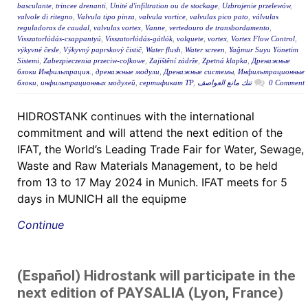
basculante
,
trincee drenanti
,
Unité d'infiltration ou de stockage
,
Uzbrojenie przelewów
,
valvole di ritegno
,
Valvula tipo pinza
,
valvula vortice
,
valvulas pico pato
,
válvulas
reguladoras de caudal
,
valvulas vortex
,
Vanne
,
vertedouro de transbordamento
,
Visszatorlódás-csappantyú
,
Visszatorlódás-gátlók
,
volquete
,
vortex
,
Vortex Flow Control
,
výkyvné česle
,
Výkyvný paprskový čistič
,
Water flush
,
Water screen
,
Yağmur Suyu Yönetim
Sistemi
,
Zabezpieczenia przeciw-cofkowe
,
Zajištění zádrže
,
Zpetná klapka
,
Дренажные
блоки Инфильтрация.
,
дренажные модули
,
Дренажные системы
,
Инфильтрационные
блоки
,
инфильтрационных модулей
,
сертификат ТР
,
تنك مانع العواصف
0 Comment
HIDROSTANK continues with the international
commitment and will attend the next edition of the
IFAT, the World’s Leading Trade Fair for Water, Sewage,
Waste and Raw Materials Management, to be held
from 13 to 17 May 2024 in Munich. IFAT meets for 5
days in MUNICH all the equipme
Continue
(Español) Hidrostank will participate in the
next edition of PAYSALIA (Lyon, France)