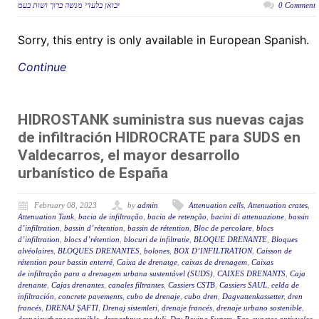
יבואן בלעדי מנשה ברוך ושות בעמ
0 Comment
Sorry, this entry is only available in European Spanish.
Continue
HIDROSTANK suministra sus nuevas cajas
de infiltración HIDROCRATE para SUDS en
Valdecarros, el mayor desarrollo
urbanístico de España
February 08, 2023
by
admin
Attenuation cells
,
Attenuation crates
,
Attenuation Tank
,
bacia de infiltração
,
bacia de retenção
,
bacini di attenuazione
,
bassin
d’infiltration
,
bassin d’rétention
,
bassin de rétention
,
Bloc de percolare
,
blocs
d’infiltration
,
blocs d’rétention
,
blocuri de infiltratie
,
BLOQUE DRENANTE
,
Bloques
alvéolaires
,
BLOQUES DRENANTES
,
bolones
,
BOX D’INFILTRATION
,
Caisson de
rétention pour bassin enterré
,
Caixa de drenatge
,
caixas de drenagem
,
Caixas
de infiltração para a drenagem urbana sustentável (SUDS)
,
CAIXES DRENANTS
,
Caja
drenante
,
Cajas drenantes
,
canales filtrantes
,
Cassiers CSTB
,
Cassiers SAUL
,
celda de
infiltración
,
concrete pavements
,
cubo de drenaje
,
cubo dren
,
Dagvattenkassetter
,
dren
francés
,
DRENAJ ŞAFTI
,
Drenaj sistemleri
,
drenaje francés
,
drenaje urbano sostenible
,