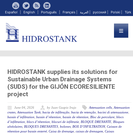
Español
|
English
|
Português
|
Français
|
العربية
|
русский
|
Polski
|
Türk
HIDROSTANK supplies its solutions for
Sustainable Urban Drainage Systems
(SUDS) for the GIJÓN ECORESILIENTE
project
June 04, 2026
by Juan Gazpio Irujo
Attenuation cells
,
Attenuation
crates
,
Attenuation Tank
,
bacia de infiltração
,
bacia de retenção
,
bacini di attenuazione
,
bassin d’infiltration
,
bassin d’rétention
,
bassin de rétention
,
Bloc de percolare
,
blocs
d’infiltration
,
blocs d’rétention
,
blocuri de infiltratie
,
BLOQUE DRENANTE
,
Bloques
alvéolaires
,
BLOQUES DRENANTES
,
bolones
,
BOX D’INFILTRATION
,
Caisson de
rétention pour bassin enterré
,
Caixa de drenatge
,
caixas de drenagem
,
Caixas