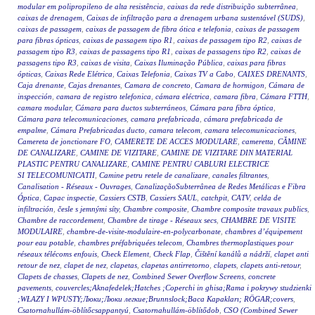
modular em polipropileno de alta resistência
,
caixas da rede distribuição subterrânea
,
caixas de drenagem
,
Caixas de infiltração para a drenagem urbana sustentável (SUDS)
,
caixas de passagem
,
caixas de passagem de fibra ótica e telefonia
,
caixas de passagem
para fibras ópticas
,
caixas de passagem tipo R1
,
caixas de passagem tipo R2
,
caixas de
passagem tipo R3
,
caixas de passagens tipo R1
,
caixas de passagens tipo R2
,
caixas de
passagens tipo R3
,
caixas de visita
,
Caixas Iluminação Pública
,
caixas para fibras
ópticas
,
Caixas Rede Elétrica
,
Caixas Telefonia
,
Caixas TV a Cabo
,
CAIXES DRENANTS
,
Caja drenante
,
Cajas drenantes
,
Camara de concreto
,
Camara de hormigon
,
Cámara de
inspección
,
camara de registro telefonica
,
cámara eléctrica
,
camara fibra
,
Cámara FTTH
,
camara modular
,
Cámara para ductos subterráneos
,
Cámara para fibra óptica
,
Cámara para telecomunicaciones
,
camara prefabricada
,
cámara prefabricada de
empalme
,
Cámara Prefabricadas ducto
,
camara telecom
,
camara telecomunicaciones
,
Camereta de jonctionare FO
,
CAMERETE DE ACCES MODULARE
,
cameretta
,
CĂMINE
DE CANALIZARE
,
CAMINE DE VIZITARE
,
CAMINE DE VIZITARE DIN MATERIAL
PLASTIC PENTRU CANALIZARE
,
CAMINE PENTRU CABLURI ELECTRICE
SI TELECOMUNICATII
,
Camine petru retele de canalizare
,
canales filtrantes
,
Canalisation - Réseaux - Ouvrages
,
CanalizaçãoSubterrânea de Redes Metálicas e Fibra
Óptica
,
Capac inspectie
,
Cassiers CSTB
,
Cassiers SAUL
,
catchpit
,
CATV
,
celda de
infiltración
,
česle s jemnými síty
,
Chambre composite
,
Chambre composite travaux publics
,
Chambre de raccordement
,
Chambre de tirage - Réseaux secs
,
CHAMBRE DE VISITE
MODULAIRE
,
chambre-de-visite-modulaire-en-polycarbonate
,
chambres d’équipement
pour eau potable
,
chambres préfabriquées telecom
,
Chambres thermoplastiques pour
réseaux télécoms enfouis
,
Check Element
,
Check Flap
,
Čištění kanálů a nádrží
,
clapet anti
retour de nez
,
clapet de nez
,
clapetas
,
clapetas antirretorno
,
clapets
,
clapets anti-retour
,
Clapets de chasses
,
Clapets de nez
,
Combined Sewer Overflow Screens
,
concrete
pavements
,
couvercles;Aknafedelek;Hatches ;Coperchi in ghisa;Rama i pokrywy studzienki
;WŁAZY I WPUSTY;Люки;Люки легкие;Brunnslock;Baca Kapakları; RÖGAR;covers
,
Csatornahullám-öblítőcsappantyú
,
Csatornahullám-öblítődob
,
CSO (Combined Sewer