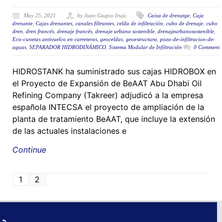
May 25, 2021
by Juan Gazpio Irujo
Caixa de drenatge
,
Caja
drenante
,
Cajas drenantes
,
canales filtrantes
,
celda de infiltración
,
cubo de drenaje
,
cubo
dren
,
dren francés
,
drenaje francés
,
drenaje urbano sostenible
,
drenajeurbanosostenible
,
Eco-cunetas antivuelco en carreteras
,
geoceldas
,
geoestructura
,
pozo-de-infiltracion-de-
aguas
,
SEPARADOR HIDRODINÁMICO
,
Sistema Modular de Infiltración
0 Comment
HIDROSTANK ha suministrado sus cajas HIDROBOX en
el Proyecto de Expansión de BeAAT Abu Dhabi Oil
Refining Company (Takreer) adjudicó a la empresa
española INTECSA el proyecto de ampliación de la
planta de tratamiento BeAAT, que incluye la extensión
de las actuales instalaciones e
Continue
1
2