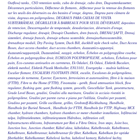
Outflow) tanks.
,
CSO retention tanks
,
cubo de drenaje
,
cubo dren
,
Dagvattenkassetter
,
Décanteurs particulaires
,
Déflecteur de flottants.
,
déflecteur pour la retenue des flottants
sur les seuils des déversoirs ou des bassins d’orage
,
degrau
,
Degrau para câmara de
visita
,
degraus em polipropileno
,
DEGRAUS PARA CAIXAS DE VISITA
SUBTERRÂNEAS
,
DÉGRILLEUR À BARREAUX POUR SEUIL DÉVERSANT
,
depositos
de retencion
,
Descarregador de tempestade
,
desodorizacion
,
déversoirs d'orage
,
Discharge regulator
,
drawpit
,
Drawpit Chambers
,
dren francés
,
DRENAJ ŞAFTI
,
Drenaj
sistemleri
,
drenaje francés
,
drenaje urbano sostenible
,
drenajeurbanosostenible
,
drenazhnye moduli
,
Dry Paving System
,
Duck Bill
,
duckbill style check valve
,
Duct Access
Boxes
,
duct access chamber
,
duct access chambers
,
duzzasztócs-appantyú
,
duzzasztócsappantyúk
,
Duzzasztómű
,
easypit
,
echelon
,
Échelon en polypropylène courbe
,
Échelon en polypropylène droit
,
ECHELON POLYPROPYLENE
,
echelons
,
Échelons pour
puits
,
Eco-cunetas antivuelco en carreteras
,
Ek Odalari
,
Ek Odasi
,
Elektrik Bacaları
,
elektrik menhol
,
Elektrik Plastik Menholler
,
EN13101
,
Energetyka – studnie kablowe
,
Escalier flottant
,
ESCALIERS FLOTTANTS INOX
,
escalin
,
Escalones de polipropileno
,
estanque de tormenta
,
Eyector
,
Eyectores
,
ferroviaires et autoroutières
,
fibre à la maison
(FTTH)
,
Fibre to the Home (FTTH)
,
Finomszita - geréb
,
flood attenuation block
,
flow
regulator
,
flushing gate
,
gate flushing system
,
geocells
,
Geocellular Tank
,
geoestructura
,
Grade Level Boxes
,
gradini
,
Gradini alla marinara
,
Gradini in acciaio rivestiti in
polipropilene
,
Gradini per parete curva e piana per l'edilizia
,
Gradini per pozzetti
,
Gradino per pozzetti
,
Grille oscillante
,
grilles
,
Grobstoff-Rückhaltung
,
Handhole
,
Handhole for Buried Network.
,
Handhole for FTTH
,
Handhole for FTTP
,
Highway MCX
chamber
,
hydrant chambers
,
hydrant chambers or meter chamber installation
,
Infiltracinė
talpa
,
Infiltratiekratten
,
infiltratiesysteem Hidrobox
,
infiltration cell
,
Infrastructures télécoms
,
Infrastrutture per Reti a Fibra Ottica
,
Iron steps
,
Joint box
,
Junction box
,
Junction chamber
,
Kábel akna
,
kábelakna
,
Kabelbronde
,
Kabelbrønn
,
Kabelbrunn
,
Kabelbrunnar
,
kabelbrunnar för fiber
,
Kabelkum
,
Kabelkum for optiske
fiberkabler
,
Kabelkummer
,
Kabelová šachta
,
kabelové komory
,
Kabelové šachty
,