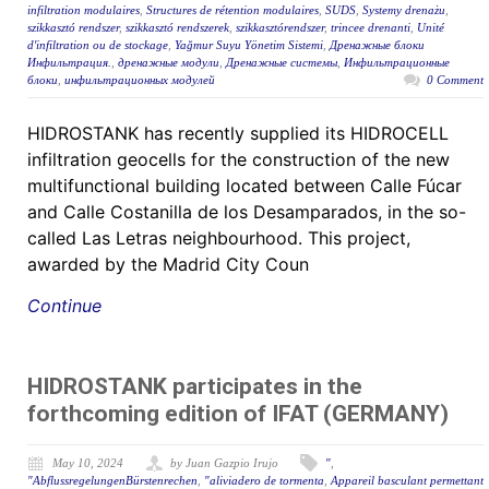
infiltration modulaires
,
Structures de rétention modulaires
,
SUDS
,
Systemy drenażu
,
szikkasztó rendszer
,
szikkasztó rendszerek
,
szikkasztórendszer
,
trincee drenanti
,
Unité
d'infiltration ou de stockage
,
Yağmur Suyu Yönetim Sistemi
,
Дренажные блоки
Инфильтрация.
,
дренажные модули
,
Дренажные системы
,
Инфильтрационные
блоки
,
инфильтрационных модулей
0 Comment
HIDROSTANK has recently supplied its HIDROCELL
infiltration geocells for the construction of the new
multifunctional building located between Calle Fúcar
and Calle Costanilla de los Desamparados, in the so-
called Las Letras neighbourhood. This project,
awarded by the Madrid City Coun
Continue
HIDROSTANK participates in the
forthcoming edition of IFAT (GERMANY)
May 10, 2024
by Juan Gazpio Irujo
"
,
"AbflussregelungenBürstenrechen
,
"aliviadero de tormenta
,
Appareil basculant permettant