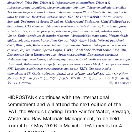
aknaelemek
,
Telco Pits
,
Télécom & Infrastructures autoroutières
,
Télécom &
Infrastructuresautoroutières
,
telecommunication joint box
,
Telekommunikationsverteiler
,
Telekomunikacja – studnie kablowe
,
Telekomünikasyon Plastik Menholler
,
tipping bucket
,
tolva basculante
,
Trekkekum
,
trekkekummer
,
TREPTE DIN POLIPROPILENĂ
,
trincee
drenanti
,
Underground Access Chambers
,
Underground Enclosures
,
Unité d'infiltration ou
de stockage
,
UTX chamber
,
Uzbrojenie przelewów
,
valvole di ritegno
,
Valvula tipo pinza
,
valvula vortice
,
valvulas pico pato
,
válvulas reguladoras de caudal
,
valvulas vortex
,
Vanne
,
Vault
,
vertedouro de transbordamento
,
Visszatorlódás-csappantyú
,
Visszatorlódás-
gátlók
,
volquete
,
vortex
,
Vortex Flow Control
,
VRD
,
výkyvné česle
,
Výkyvný paprskový
čistič
,
Water flush
,
Water screen
,
Yağmur Suyu Yönetim Sistemi
,
Zabezpieczenia przeciw-
cofkowe
,
Zajištění zádrže
,
Zpetná klapka
,
ГОРОДСКАЯ КАБЕЛЬНАЯ КАНАЛИЗАЦИЯ
,
Дренажные блоки Инфильтрация.
,
дренажные модули
,
Дренажные системы
,
Инфильтрационные блоки
,
инфильтрационных модулей
,
Кабелни шахти и аксесоари
Hidrostank
,
Кабельные колодцы (колодцы кабельной связи - ККС)
,
Колодцы кабельные
ККС
,
Колодцы кабельные телекоммуникационные (ККТ)
,
Опорные скобы
,
сертификат ТР
,
Скобы ходовые
,
خطوات غرف التفتيش
,
تنك مانع العواصف
,
ハンドホー
ル
,
ハンドホール テレコミュニケーション
,
マンホール
,
モジュラーハンドホール
,
電
気 ハンドホール
0 Comment
HIDROSTANK continues with the international
commitment and will attend the next edition of the
IFAT, the World’s Leading Trade Fair for Water, Sewage,
Waste and Raw Materials Management, to be held
from 4 to 7 May 2026 in Munich. IFAT meets for 4