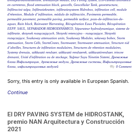
drenajeurbanosostenible
,
drenazhnye moduli
,
Dry Paving System
,
Eco-cunetas antivuelco
en carreteras
,
flood attenuation block
,
geocells
,
Geocellular Tank
,
geoestructura
,
Infiltracinė talpa
,
Infiltratiekratten
,
infiltratiesysteem Hidrobox
,
infiltration cell
,
module
d'rétention
,
Module d’infiltration
,
módulo de infiltración
,
Pavimento permeable
,
permeable pavement
,
permeable paving
,
permeable surface
,
pozo-de-infiltracion-de-
aguas
,
Rain block
,
Rainwater Harvesting
,
Récupération Eaux Pluviales
,
Récupération
EEPP
,
SAUL
,
SEPARADOR HIDRODINÁMICO
,
Séparateur hydrodynamique
,
sisteme de
infiltratie
,
skrzynek rozsączających
,
Skrzynki retencyjno - rozsączające
,
Skrzynki
rozsączające
,
Soakaway attenuation units
,
Soakaway Modules
,
sokaway bobex
,
Storm
attenuation
,
Storm Cells
,
StormCrates
,
Stormwater
,
Stormwater attenuation
,
Structure nid
d’abeilles
,
Structures de infiltration modulaires
,
Structures de rétention modulaires
,
Systemy drenażu
,
szikkasztó rendszer
,
szikkasztó rendszerek
,
szikkasztórendszer
,
trincee
drenanti
,
Unité d'infiltration ou de stockage
,
Yağmur Suyu Yönetim Sistemi
,
Дренажные
блоки Инфильтрация.
,
дренажные модули
,
Дренажные системы
,
Инфильтрационные
блоки
,
инфильтрационных модулей
0 Comment
Sorry, this entry is only available in European Spanish.
Continue
El DRY PAVING SYSTEM de HIDROSTANK,
premio NAN Arquitectura y Construcción
2021