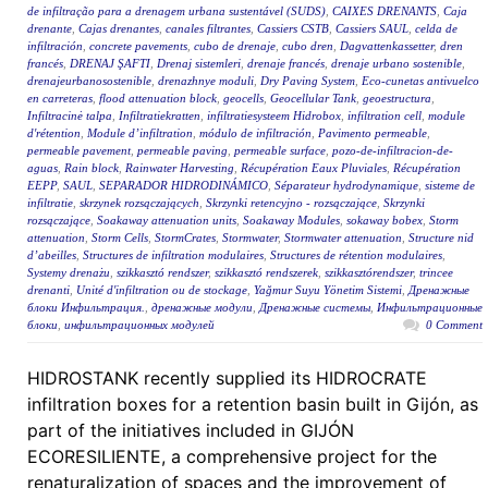
de infiltração para a drenagem urbana sustentável (SUDS)
,
CAIXES DRENANTS
,
Caja
drenante
,
Cajas drenantes
,
canales filtrantes
,
Cassiers CSTB
,
Cassiers SAUL
,
celda de
infiltración
,
concrete pavements
,
cubo de drenaje
,
cubo dren
,
Dagvattenkassetter
,
dren
francés
,
DRENAJ ŞAFTI
,
Drenaj sistemleri
,
drenaje francés
,
drenaje urbano sostenible
,
drenajeurbanosostenible
,
drenazhnye moduli
,
Dry Paving System
,
Eco-cunetas antivuelco
en carreteras
,
flood attenuation block
,
geocells
,
Geocellular Tank
,
geoestructura
,
Infiltracinė talpa
,
Infiltratiekratten
,
infiltratiesysteem Hidrobox
,
infiltration cell
,
module
d'rétention
,
Module d’infiltration
,
módulo de infiltración
,
Pavimento permeable
,
permeable pavement
,
permeable paving
,
permeable surface
,
pozo-de-infiltracion-de-
aguas
,
Rain block
,
Rainwater Harvesting
,
Récupération Eaux Pluviales
,
Récupération
EEPP
,
SAUL
,
SEPARADOR HIDRODINÁMICO
,
Séparateur hydrodynamique
,
sisteme de
infiltratie
,
skrzynek rozsączających
,
Skrzynki retencyjno - rozsączające
,
Skrzynki
rozsączające
,
Soakaway attenuation units
,
Soakaway Modules
,
sokaway bobex
,
Storm
attenuation
,
Storm Cells
,
StormCrates
,
Stormwater
,
Stormwater attenuation
,
Structure nid
d’abeilles
,
Structures de infiltration modulaires
,
Structures de rétention modulaires
,
Systemy drenażu
,
szikkasztó rendszer
,
szikkasztó rendszerek
,
szikkasztórendszer
,
trincee
drenanti
,
Unité d'infiltration ou de stockage
,
Yağmur Suyu Yönetim Sistemi
,
Дренажные
блоки Инфильтрация.
,
дренажные модули
,
Дренажные системы
,
Инфильтрационные
блоки
,
инфильтрационных модулей
0 Comment
HIDROSTANK recently supplied its HIDROCRATE
infiltration boxes for a retention basin built in Gijón, as
part of the initiatives included in GIJÓN
ECORESILIENTE, a comprehensive project for the
renaturalization of spaces and the improvement of