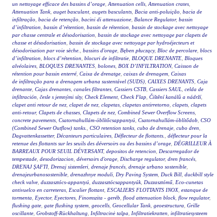
un nettoyage efficace des bassins d’orage
,
Attenuation cells
,
Attenuation crates
,
Attenuation Tank
,
auget basculant
,
augets basculants
,
Bacia anti-poluição
,
bacia de
infiltração
,
bacia de retenção
,
bacini di attenuazione
,
Balance Regulator
,
bassin
d’infiltration
,
bassin d’rétention
,
bassin de rétention
,
bassin de stockage avec nettoyage
par chasse centrale et désodorisation
,
bassin de stockage avec nettoyage par clapets de
chasse et désodorisation
,
bassin de stockage avec nettoyage par hydroéjecteurs et
désodorisation par voie sèche.
,
bassins d'orage
,
Bęben płuczący
,
Bloc de percolare
,
blocs
d’infiltration
,
blocs d’rétention
,
blocuri de infiltratie
,
BLOQUE DRENANTE
,
Bloques
alvéolaires
,
BLOQUES DRENANTES
,
bolones
,
BOX D’INFILTRATION
,
Caisson de
rétention pour bassin enterré
,
Caixa de drenatge
,
caixas de drenagem
,
Caixas
de infiltração para a drenagem urbana sustentável (SUDS)
,
CAIXES DRENANTS
,
Caja
drenante
,
Cajas drenantes
,
canales filtrantes
,
Cassiers CSTB
,
Cassiers SAUL
,
celda de
infiltración
,
česle s jemnými síty
,
Check Element
,
Check Flap
,
Čištění kanálů a nádrží
,
clapet anti retour de nez
,
clapet de nez
,
clapetas
,
clapetas antirretorno
,
clapets
,
clapets
anti-retour
,
Clapets de chasses
,
Clapets de nez
,
Combined Sewer Overflow Screens
,
concrete pavements
,
Csatornahullám-öblítőcsappantyú
,
Csatornahullám-öblítődob
,
CSO
(Combined Sewer Outflow) tanks.
,
CSO retention tanks
,
cubo de drenaje
,
cubo dren
,
Dagvattenkassetter
,
Décanteurs particulaires
,
Déflecteur de flottants.
,
déflecteur pour la
retenue des flottants sur les seuils des déversoirs ou des bassins d’orage
,
DÉGRILLEUR À
BARREAUX POUR SEUIL DÉVERSANT
,
depositos de retencion
,
Descarregador de
tempestade
,
desodorizacion
,
déversoirs d'orage
,
Discharge regulator
,
dren francés
,
DRENAJ ŞAFTI
,
Drenaj sistemleri
,
drenaje francés
,
drenaje urbano sostenible
,
drenajeurbanosostenible
,
drenazhnye moduli
,
Dry Paving System
,
Duck Bill
,
duckbill style
check valve
,
duzzasztócs-appantyú
,
duzzasztócsappantyúk
,
Duzzasztómű
,
Eco-cunetas
antivuelco en carreteras
,
Escalier flottant
,
ESCALIERS FLOTTANTS INOX
,
estanque de
tormenta
,
Eyector
,
Eyectores
,
Finomszita - geréb
,
flood attenuation block
,
flow regulator
,
flushing gate
,
gate flushing system
,
geocells
,
Geocellular Tank
,
geoestructura
,
Grille
oscillante
,
Grobstoff-Rückhaltung
,
Infiltracinė talpa
,
Infiltratiekratten
,
infiltratiesysteem