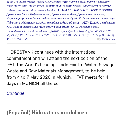
gátlók
,
volquete
,
vortex
,
Vortex Flow Control
,
VRD
,
výkyvné česle
,
Výkyvný paprskový
čistič
,
Water flush
,
Water screen
,
Yağmur Suyu Yönetim Sistemi
,
Zabezpieczenia przeciw-
cofkowe
,
Zajištění zádrže
,
Zpetná klapka
,
ГОРОДСКАЯ КАБЕЛЬНАЯ КАНАЛИЗАЦИЯ
,
Дренажные блоки Инфильтрация.
,
дренажные модули
,
Дренажные системы
,
Инфильтрационные блоки
,
инфильтрационных модулей
,
Кабелни шахти и аксесоари
Hidrostank
,
Кабельные колодцы (колодцы кабельной связи - ККС)
,
Колодцы кабельные
ККС
,
Колодцы кабельные телекоммуникационные (ККТ)
,
Опорные скобы
,
сертификат ТР
,
Скобы ходовые
,
خطوات غرف التفتيش
,
تنك مانع العواصف
,
ハンドホー
ル
,
ハンドホール テレコミュニケーション
,
マンホール
,
モジュラーハンドホール
,
電
気 ハンドホール
0 Comment
HIDROSTANK continues with the international
commitment and will attend the next edition of the
IFAT, the World’s Leading Trade Fair for Water, Sewage,
Waste and Raw Materials Management, to be held
from 4 to 7 May 2026 in Munich. IFAT meets for 4
days in MUNICH all the eq
Continue
(Español) Hidrostank modularen