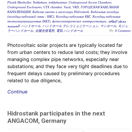
Plastik Menholler
,
Trekkekum
,
trekkekummer
,
Underground Access Chambers
,
Underground Enclosures
,
UTX chamber
,
Vault
,
VRD
,
ГОРОДСКАЯ КАБЕЛЬНАЯ
КАНАЛИЗАЦИЯ
,
Кабелни шахти и аксесоари Hidrostank
,
Кабельные колодцы
(колодцы кабельной связи - ККС)
,
Колодцы кабельные ККС
,
Колодцы кабельные
телекоммуникационные (ККТ)
,
фотоэлектрические электростанции
,
محطة للطاقة
الشمسية
,
ハンドホール
,
ハンドホール テレコミュニケーション
,
マンホール
,
モジュ
ラーハンドホール
,
太陽光発電所
,
電気 ハンドホール
0 Comment
Photovoltaic solar projects are typically located far
from urban centers to reduce land costs; they involve
managing complex pipe networks, especially near
substations; and they face very tight deadlines due to
frequent delays caused by preliminary procedures
related to due diligence,
Continue
Hidrostank participates in the next
ANGACOM, Germany