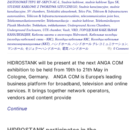
ZASTOSOWAŃ TYPU RF-SKPCV-AC-L
,
Studnie kablowe
,
studnie kablowe Typu SK
,
STUDNIE KABLOWE Z TWORZYWA SZTUCZNEGO
,
Studnie kana|tzacyjne
,
studnie
kanalizacyjne
,
SV chambers
,
Távközlési aknaelemek
,
Telco Pits
,
Télécom & Infrastructures
autoroutières
,
Télécom & Infrastructuresautoroutières
,
telecommunication joint box
,
Telekommunikationsverteiler
,
Telekomunikacja – studnie kablowe
,
Telekomünikasyon
Plastik Menholler
,
Trekkekum
,
trekkekummer
,
Underground Access Chambers
,
Underground Enclosures
,
UTX chamber
,
Vault
,
VRD
,
ГОРОДСКАЯ КАБЕЛЬНАЯ
КАНАЛИЗАЦИЯ
,
Кабелни шахти и аксесоари Hidrostank
,
Кабельные колодцы
(колодцы кабельной связи - ККС)
,
Колодцы кабельные ККС
,
Колодцы кабельные
телекоммуникационные (ККТ)
,
ハンドホール
,
ハンドホール テレコミュニケーション
,
マンホール
,
モジュラーハンドホール
,
電気 ハンドホール
0 Comment
HIDROSTANK will be present at the next ANGA COM
exhibition to be held from 19th to 21th May in
Cologne, Germany. ANGA COM is Europe’s leading
business platform for broadband, television and online
services. It brings together network operators,
vendors and content provide
Continue