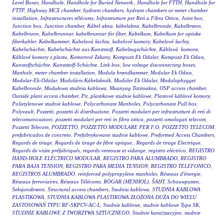
Level Boxes
,
Handhole
,
Handhole for Buried Network.
,
Handhole for FTTH
,
Handhole for
FTTP
,
Highway MCX chamber
,
hydrant chambers
,
hydrant chambers or meter chamber
installation
,
Infrastructures télécoms
,
Infrastrutture per Reti a Fibra Ottica
,
Joint box
,
Junction box
,
Junction chamber
,
Kábel akna
,
kábelakna
,
Kabelbronde
,
Kabelbrønn
,
Kabelbrunn
,
Kabelbrunnar
,
kabelbrunnar för fiber
,
Kabelkum
,
Kabelkum for optiske
fiberkabler
,
Kabelkummer
,
Kabelová šachta
,
kabelové komory
,
Kabelové šachty
,
Kabelschächte
,
Kabelschächte aus Kunststoff
,
Kabelzugschächte
,
Káblová komora
,
Káblové komory z plastu
,
Komorové Zekany
,
Kompozit Ek Odalar
,
Kompozit Ek Odası
,
Kunstoffschächte
,
Kunststoff-Schächte
,
Link box
,
low voltage disconnecting boxes
,
Manhole
,
meter chamber installation
,
Modula brøndkammer
,
Modular Ek Odası
,
Modular-Ek-Odalar
,
Moduláris Kábelaknák
,
Modüler Ek Odalar
,
Modulopbygget
Kabelbronde
,
Modułowa studnia kablowa
,
Muanyag Tiztitoakna
,
OSP access chamber
,
Outside plant access chamber
,
Pit
,
plastikowe studnie kablowe
,
Plastové káblové komory
,
Polietylenowe studnie kablowe
,
Polycarbonate Manholes
,
Polycarbonate Pull box
,
Polyvault
,
Pozzetti
,
pozzetti di distribuzione
,
Pozzetti modulari per infrastrutture di reti di
telecomunicazioni
,
pozzetti modulari per reti in fibra ottica
,
pozzetti omologati telecom
,
Pozzetti Telecom
,
POZZETTO
,
POZZETTO MODULARE PER F.O
,
POZZETTO TELECOM
,
prefabricados de concreto
,
Prefabrykowane studnie kablowe
,
Preformed Access Chambers
,
Regards de tirage
,
Regards de tirage de fibre optique.
,
Regards de tirage Electrique
,
Regards de visite préfabriqués
,
regards ventouse et vidange
,
registro eléctrico
,
REGISTRO
HAND-HOLE ELÉCTRICO MODULAR
,
REGISTRO PARA ALUMBRADO
,
REGISTRO
PARA BAJA TENSION
,
REGISTRO PARA MEDIA TENSION
,
REGISTRO TELEFONICO
,
REGISTROS ALUMBRADO
,
reinforced polypropylene manholes
,
Réseaux d'énergie
,
Réseaux ferroviaires
,
Réseaux Télécoms
,
RÖGAR (MENHOL)
,
ŠAHT
,
Schouwputten
,
Seksjonsbrønn
,
Structural access chambers
,
Studnia kablowa
,
STUDNIA KABLOWA
PLASTIKOWA
,
STUDNIA KABLOWA PLASTIKOWA ZŁOŻONA DUŻA DO WIELU
ZASTOSOWAŃ TYPU RF-SKPCV-AC-L
,
Studnie kablowe
,
studnie kablowe Typu SK
,
STUDNIE KABLOWE Z TWORZYWA SZTUCZNEGO
,
Studnie kana|tzacyjne
,
studnie