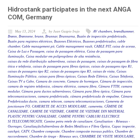
Hidrostank participates in the next ANGA
COM, Germany
May 13, 2024
by Juan Gazpio Irujo
AV chambers
,
brøndkammer
,
Brønn
,
Brønnene
,
brunn
,
Brunnar
,
Brunnarna
,
Buzón de inspección prefabricado
,
Buzón para registros eléctricos
,
Buzones Eléctricos
,
Buzones prefabricados
,
cable
chamber
,
Cable management pit
,
Cable management vault
,
CABLE PIT
,
caixa de acesso
,
Caixa de Luz e Passagem
,
caixa de passagem elétrica
,
Caixa de passagem para
iluminação
,
Caixa modular em polipropileno de alta resistência
,
caixas da rede distribuição subterrânea
,
caixas de passagem
,
caixas de passagem de fibra
ótica e telefonia
,
caixas de passagem para fibras ópticas
,
caixas de passagens tipo R1
,
caixas de passagens tipo R2
,
caixas de passagens tipo R3
,
caixas de visita
,
Caixas
Iluminação Pública
,
caixas para fibras ópticas
,
Caixas Rede Elétrica
,
Caixas Telefonia
,
Caixas TV a Cabo
,
Camara de concreto
,
Camara de hormigon
,
Cámara de inspección
,
camara de registro telefonica
,
cámara eléctrica
,
camara fibra
,
Cámara FTTH
,
camara
modular
,
Cámara para ductos subterráneos
,
Cámara para fibra óptica
,
Cámara para
telecomunicaciones
,
camara prefabricada
,
cámara prefabricada de empalme
,
Cámara
Prefabricadas ducto
,
camara telecom
,
camara telecomunicaciones
,
Camereta de
jonctionare FO
,
CAMERETE DE ACCES MODULARE
,
cameretta
,
CĂMINE DE
CANALIZARE
,
CAMINE DE VIZITARE
,
CAMINE DE VIZITARE DIN MATERIAL
PLASTIC PENTRU CANALIZARE
,
CAMINE PENTRU CABLURI ELECTRICE
SI TELECOMUNICATII
,
Camine petru retele de canalizare
,
Canalisation - Réseaux -
Ouvrages
,
CanalizaçãoSubterrânea de Redes Metálicas e Fibra Óptica
,
Capac inspectie
,
catchpit
,
CATV
,
Chambre composite
,
Chambre composite travaux publics
,
Chambre de
raccordement
,
Chambre de tirage - Réseaux secs
,
CHAMBRE DE VISITE MODULAIRE
,