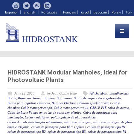
Español
|
English
|
Português
|
Français
|
العربية
|
русский
|
Polski
|
Türk
HIDROSTANK Modular Manholes, Ideal for
Photovoltaic Plants
June 12, 2026
by Juan Gazpio Irujo
AV chambers
,
brøndkammer
,
Brønn
,
Brønnene
,
brunn
,
Brunnar
,
Brunnarna
,
Buzón de inspección prefabricado
,
Buzón para registros eléctricos
,
Buzones Eléctricos
,
Buzones prefabricados
,
cable
chamber
,
Cable management pit
,
Cable management vault
,
CABLE PIT
,
caixa de acesso
,
Caixa de Luz e Passagem
,
caixa de passagem elétrica
,
Caixa de passagem para
iluminação
,
Caixa modular em polipropileno de alta resistência
,
caixas da rede distribuição subterrânea
,
caixas de passagem
,
caixas de passagem de fibra
ótica e telefonia
,
caixas de passagem para fibras ópticas
,
caixas de passagem tipo R1
,
caixas de passagem tipo R2
,
caixas de passagem tipo R3
,
caixas de passagens tipo R1
,