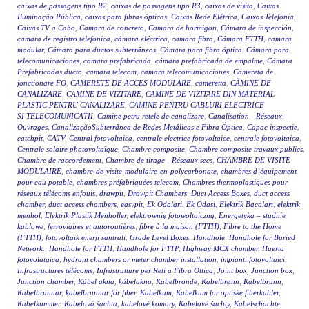
caixas de passagens tipo R2
,
caixas de passagens tipo R3
,
caixas de visita
,
Caixas
Iluminação Pública
,
caixas para fibras ópticas
,
Caixas Rede Elétrica
,
Caixas Telefonia
,
Caixas TV a Cabo
,
Camara de concreto
,
Camara de hormigon
,
Cámara de inspección
,
camara de registro telefonica
,
cámara eléctrica
,
camara fibra
,
Cámara FTTH
,
camara
modular
,
Cámara para ductos subterráneos
,
Cámara para fibra óptica
,
Cámara para
telecomunicaciones
,
camara prefabricada
,
cámara prefabricada de empalme
,
Cámara
Prefabricadas ducto
,
camara telecom
,
camara telecomunicaciones
,
Camereta de
jonctionare FO
,
CAMERETE DE ACCES MODULARE
,
cameretta
,
CĂMINE DE
CANALIZARE
,
CAMINE DE VIZITARE
,
CAMINE DE VIZITARE DIN MATERIAL
PLASTIC PENTRU CANALIZARE
,
CAMINE PENTRU CABLURI ELECTRICE
SI TELECOMUNICATII
,
Camine petru retele de canalizare
,
Canalisation - Réseaux -
Ouvrages
,
CanalizaçãoSubterrânea de Redes Metálicas e Fibra Óptica
,
Capac inspectie
,
catchpit
,
CATV
,
Central fotovoltaica
,
centrale electrice fotovoltaice
,
centrale fotovoltaica
,
Centrale solaire photovoltaïque
,
Chambre composite
,
Chambre composite travaux publics
,
Chambre de raccordement
,
Chambre de tirage - Réseaux secs
,
CHAMBRE DE VISITE
MODULAIRE
,
chambre-de-visite-modulaire-en-polycarbonate
,
chambres d’équipement
pour eau potable
,
chambres préfabriquées telecom
,
Chambres thermoplastiques pour
réseaux télécoms enfouis
,
drawpit
,
Drawpit Chambers
,
Duct Access Boxes
,
duct access
chamber
,
duct access chambers
,
easypit
,
Ek Odalari
,
Ek Odasi
,
Elektrik Bacaları
,
elektrik
menhol
,
Elektrik Plastik Menholler
,
elektrownię fotowoltaiczną
,
Energetyka – studnie
kablowe
,
ferroviaires et autoroutières
,
fibre à la maison (FTTH)
,
Fibre to the Home
(FTTH)
,
fotovoltaik enerji santrali
,
Grade Level Boxes
,
Handhole
,
Handhole for Buried
Network.
,
Handhole for FTTH
,
Handhole for FTTP
,
Highway MCX chamber
,
Huerta
fotovolataica
,
hydrant chambers or meter chamber installation
,
impianti fotovoltaici
,
Infrastructures télécoms
,
Infrastrutture per Reti a Fibra Ottica
,
Joint box
,
Junction box
,
Junction chamber
,
Kábel akna
,
kábelakna
,
Kabelbronde
,
Kabelbrønn
,
Kabelbrunn
,
Kabelbrunnar
,
kabelbrunnar för fiber
,
Kabelkum
,
Kabelkum for optiske fiberkabler
,
Kabelkummer
,
Kabelová šachta
,
kabelové komory
,
Kabelové šachty
,
Kabelschächte
,