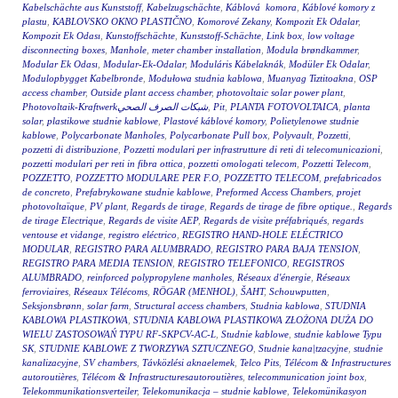
Kabelschächte aus Kunststoff
,
Kabelzugschächte
,
Káblová komora
,
Káblové komory z
plastu
,
KABLOVSKO OKNO PLASTIČNO
,
Komorové Zekany
,
Kompozit Ek Odalar
,
Kompozit Ek Odası
,
Kunstoffschächte
,
Kunststoff-Schächte
,
Link box
,
low voltage
disconnecting boxes
,
Manhole
,
meter chamber installation
,
Modula brøndkammer
,
Modular Ek Odası
,
Modular-Ek-Odalar
,
Moduláris Kábelaknák
,
Modüler Ek Odalar
,
Modulopbygget Kabelbronde
,
Modułowa studnia kablowa
,
Muanyag Tiztitoakna
,
OSP
access chamber
,
Outside plant access chamber
,
photovoltaic solar power plant
,
Photovoltaik-Kraftwerkشبكات الصرف الصحي
,
Pit
,
PLANTA FOTOVOLTAICA
,
planta
solar
,
plastikowe studnie kablowe
,
Plastové káblové komory
,
Polietylenowe studnie
kablowe
,
Polycarbonate Manholes
,
Polycarbonate Pull box
,
Polyvault
,
Pozzetti
,
pozzetti di distribuzione
,
Pozzetti modulari per infrastrutture di reti di telecomunicazioni
,
pozzetti modulari per reti in fibra ottica
,
pozzetti omologati telecom
,
Pozzetti Telecom
,
POZZETTO
,
POZZETTO MODULARE PER F.O
,
POZZETTO TELECOM
,
prefabricados
de concreto
,
Prefabrykowane studnie kablowe
,
Preformed Access Chambers
,
projet
photovoltaïque
,
PV plant
,
Regards de tirage
,
Regards de tirage de fibre optique.
,
Regards
de tirage Electrique
,
Regards de visite AEP
,
Regards de visite préfabriqués
,
regards
ventouse et vidange
,
registro eléctrico
,
REGISTRO HAND-HOLE ELÉCTRICO
MODULAR
,
REGISTRO PARA ALUMBRADO
,
REGISTRO PARA BAJA TENSION
,
REGISTRO PARA MEDIA TENSION
,
REGISTRO TELEFONICO
,
REGISTROS
ALUMBRADO
,
reinforced polypropylene manholes
,
Réseaux d'énergie
,
Réseaux
ferroviaires
,
Réseaux Télécoms
,
RÖGAR (MENHOL)
,
ŠAHT
,
Schouwputten
,
Seksjonsbrønn
,
solar farm
,
Structural access chambers
,
Studnia kablowa
,
STUDNIA
KABLOWA PLASTIKOWA
,
STUDNIA KABLOWA PLASTIKOWA ZŁOŻONA DUŻA DO
WIELU ZASTOSOWAŃ TYPU RF-SKPCV-AC-L
,
Studnie kablowe
,
studnie kablowe Typu
SK
,
STUDNIE KABLOWE Z TWORZYWA SZTUCZNEGO
,
Studnie kana|tzacyjne
,
studnie
kanalizacyjne
,
SV chambers
,
Távközlési aknaelemek
,
Telco Pits
,
Télécom & Infrastructures
autoroutières
,
Télécom & Infrastructuresautoroutières
,
telecommunication joint box
,
Telekommunikationsverteiler
,
Telekomunikacja – studnie kablowe
,
Telekomünikasyon