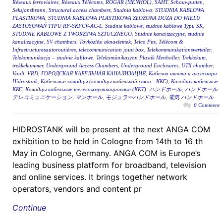
Réseaux ferroviaires
,
Réseaux Télécoms
,
RÖGAR (MENHOL)
,
ŠAHT
,
Schouwputten
,
Seksjonsbrønn
,
Structural access chambers
,
Studnia kablowa
,
STUDNIA KABLOWA
PLASTIKOWA
,
STUDNIA KABLOWA PLASTIKOWA ZŁOŻONA DUŻA DO WIELU
ZASTOSOWAŃ TYPU RF-SKPCV-AC-L
,
Studnie kablowe
,
studnie kablowe Typu SK
,
STUDNIE KABLOWE Z TWORZYWA SZTUCZNEGO
,
Studnie kana|tzacyjne
,
studnie
kanalizacyjne
,
SV chambers
,
Távközlési aknaelemek
,
Telco Pits
,
Télécom &
Infrastructuresautoroutières
,
telecommunication joint box
,
Telekommunikationsverteiler
,
Telekomunikacja – studnie kablowe
,
Telekomünikasyon Plastik Menholler
,
Trekkekum
,
trekkekummer
,
Underground Access Chambers
,
Underground Enclosures
,
UTX chamber
,
Vault
,
VRD
,
ГОРОДСКАЯ КАБЕЛЬНАЯ КАНАЛИЗАЦИЯ
,
Кабелни шахти и аксесоари
Hidrostank
,
Кабельные колодцы (колодцы кабельной связи - ККС)
,
Колодцы кабельные
ККС
,
Колодцы кабельные телекоммуникационные (ККТ)
,
ハンドホール
,
ハンドホール
テレコミュニケーション
,
マンホール
,
モジュラーハンドホール
,
電気 ハンドホール
0 Comment
HIDROSTANK will be present at the next ANGA COM
exhibition to be held in Cologne from 14th to 16 th
May in Cologne, Germany. ANGA COM is Europe’s
leading business platform for broadband, television
and online services. It brings together network
operators, vendors and content pr
Continue