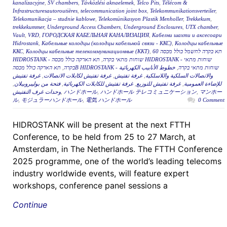
kanalizacyjne
,
SV chambers
,
Távközlési aknaelemek
,
Telco Pits
,
Télécom &
Infrastructuresautoroutières
,
telecommunication joint box
,
Telekommunikationsverteiler
,
Telekomunikacja – studnie kablowe
,
Telekomünikasyon Plastik Menholler
,
Trekkekum
,
trekkekummer
,
Underground Access Chambers
,
Underground Enclosures
,
UTX chamber
,
Vault
,
VRD
,
ГОРОДСКАЯ КАБЕЛЬНАЯ КАНАЛИЗАЦИЯ
,
Кабелни шахти и аксесоари
Hidrostank
,
Кабельные колодцы (колодцы кабельной связи - ККС)
,
Колодцы кабельные
ККС
,
Колодцы кабельные телекоммуникационные (ККТ)
,
תא בקרה לחשמל כולל מכסה 60
תא הארקה כולל מכסה HIDROSTANK - שוחות מתאי
,
HIDROSTANK - שוחות מתאי בקרה
,
בקרה
خطوط الأنابيب الكهربائية
,
תא הארקה כולל מכסהB HIDROSTANK - שוחות מתאי בקרה
غرفة تفتيش
,
غرفة تفتيش لكابلات الاتصالات
,
غرفة تفتيش
,
والاتصالات السلكية واللاسلكية
,
فتحة من بوليبروبيلان
,
غرفة تفتيش للكابلات الكهربائية
,
غرفة تفتيش للتوزيع
,
للإضاءة العمومية
وحدات غرف التفتيش
,
ハンドホール
,
ハンドホール テレコミュニケーション
,
マンホー
ル
,
モジュラーハンドホール
,
電気 ハンドホール
0 Comment
HIDROSTANK will be present at the next FTTH
Conference, to be held from 25 to 27 March, at
Amsterdam, in The Netherlands. The FTTH Conference
2025 programme, one of the world’s leading telecoms
industry worldwide events, will feature expert
workshops, conference panel sessions a
Continue