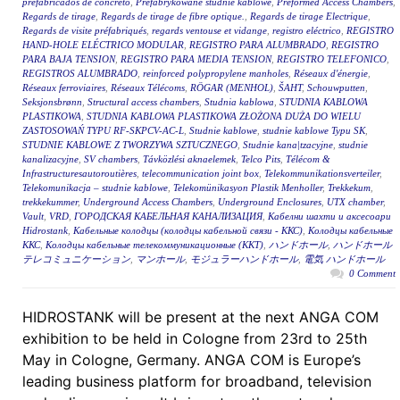
prefabricados de concreto
,
Prefabrykowane studnie kablowe
,
Preformed Access Chambers
,
Regards de tirage
,
Regards de tirage de fibre optique.
,
Regards de tirage Electrique
,
Regards de visite préfabriqués
,
regards ventouse et vidange
,
registro eléctrico
,
REGISTRO
HAND-HOLE ELÉCTRICO MODULAR
,
REGISTRO PARA ALUMBRADO
,
REGISTRO
PARA BAJA TENSION
,
REGISTRO PARA MEDIA TENSION
,
REGISTRO TELEFONICO
,
REGISTROS ALUMBRADO
,
reinforced polypropylene manholes
,
Réseaux d'énergie
,
Réseaux ferroviaires
,
Réseaux Télécoms
,
RÖGAR (MENHOL)
,
ŠAHT
,
Schouwputten
,
Seksjonsbrønn
,
Structural access chambers
,
Studnia kablowa
,
STUDNIA KABLOWA
PLASTIKOWA
,
STUDNIA KABLOWA PLASTIKOWA ZŁOŻONA DUŻA DO WIELU
ZASTOSOWAŃ TYPU RF-SKPCV-AC-L
,
Studnie kablowe
,
studnie kablowe Typu SK
,
STUDNIE KABLOWE Z TWORZYWA SZTUCZNEGO
,
Studnie kana|tzacyjne
,
studnie
kanalizacyjne
,
SV chambers
,
Távközlési aknaelemek
,
Telco Pits
,
Télécom &
Infrastructuresautoroutières
,
telecommunication joint box
,
Telekommunikationsverteiler
,
Telekomunikacja – studnie kablowe
,
Telekomünikasyon Plastik Menholler
,
Trekkekum
,
trekkekummer
,
Underground Access Chambers
,
Underground Enclosures
,
UTX chamber
,
Vault
,
VRD
,
ГОРОДСКАЯ КАБЕЛЬНАЯ КАНАЛИЗАЦИЯ
,
Кабелни шахти и аксесоари
Hidrostank
,
Кабельные колодцы (колодцы кабельной связи - ККС)
,
Колодцы кабельные
ККС
,
Колодцы кабельные телекоммуникационные (ККТ)
,
ハンドホール
,
ハンドホール
テレコミュニケーション
,
マンホール
,
モジュラーハンドホール
,
電気 ハンドホール
0 Comment
HIDROSTANK will be present at the next ANGA COM
exhibition to be held in Cologne from 23rd to 25th
May in Cologne, Germany. ANGA COM is Europe’s
leading business platform for broadband, television