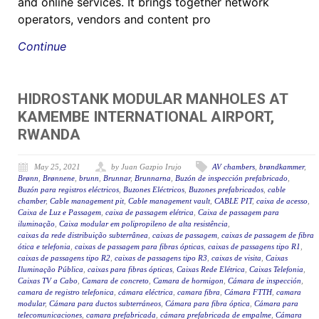
and online services. It brings together network
operators, vendors and content pro
Continue
HIDROSTANK MODULAR MANHOLES AT
KAMEMBE INTERNATIONAL AIRPORT,
RWANDA
May 25, 2021
by Juan Gazpio Irujo
AV chambers
,
brøndkammer
,
Brønn
,
Brønnene
,
brunn
,
Brunnar
,
Brunnarna
,
Buzón de inspección prefabricado
,
Buzón para registros eléctricos
,
Buzones Eléctricos
,
Buzones prefabricados
,
cable
chamber
,
Cable management pit
,
Cable management vault
,
CABLE PIT
,
caixa de acesso
,
Caixa de Luz e Passagem
,
caixa de passagem elétrica
,
Caixa de passagem para
iluminação
,
Caixa modular em polipropileno de alta resistência
,
caixas da rede distribuição subterrânea
,
caixas de passagem
,
caixas de passagem de fibra
ótica e telefonia
,
caixas de passagem para fibras ópticas
,
caixas de passagens tipo R1
,
caixas de passagens tipo R2
,
caixas de passagens tipo R3
,
caixas de visita
,
Caixas
Iluminação Pública
,
caixas para fibras ópticas
,
Caixas Rede Elétrica
,
Caixas Telefonia
,
Caixas TV a Cabo
,
Camara de concreto
,
Camara de hormigon
,
Cámara de inspección
,
camara de registro telefonica
,
cámara eléctrica
,
camara fibra
,
Cámara FTTH
,
camara
modular
,
Cámara para ductos subterráneos
,
Cámara para fibra óptica
,
Cámara para
telecomunicaciones
,
camara prefabricada
,
cámara prefabricada de empalme
,
Cámara