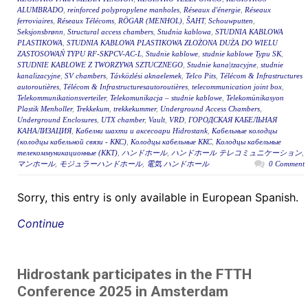
ALUMBRADO
,
reinforced polypropylene manholes
,
Réseaux d'énergie
,
Réseaux
ferroviaires
,
Réseaux Télécoms
,
RÖGAR (MENHOL)
,
ŠAHT
,
Schouwputten
,
Seksjonsbrønn
,
Structural access chambers
,
Studnia kablowa
,
STUDNIA KABLOWA
PLASTIKOWA
,
STUDNIA KABLOWA PLASTIKOWA ZŁOŻONA DUŻA DO WIELU
ZASTOSOWAŃ TYPU RF-SKPCV-AC-L
,
Studnie kablowe
,
studnie kablowe Typu SK
,
STUDNIE KABLOWE Z TWORZYWA SZTUCZNEGO
,
Studnie kana|tzacyjne
,
studnie
kanalizacyjne
,
SV chambers
,
Távközlési aknaelemek
,
Telco Pits
,
Télécom & Infrastructures
autoroutières
,
Télécom & Infrastructuresautoroutières
,
telecommunication joint box
,
Telekommunikationsverteiler
,
Telekomunikacja – studnie kablowe
,
Telekomünikasyon
Plastik Menholler
,
Trekkekum
,
trekkekummer
,
Underground Access Chambers
,
Underground Enclosures
,
UTX chamber
,
Vault
,
VRD
,
ГОРОДСКАЯ КАБЕЛЬНАЯ
КАНАЛИЗАЦИЯ
,
Кабелни шахти и аксесоари Hidrostank
,
Кабельные колодцы
(колодцы кабельной связи - ККС)
,
Колодцы кабельные ККС
,
Колодцы кабельные
телекоммуникационные (ККТ)
,
ハンドホール
,
ハンドホール テレコミュニケーション
,
マンホール
,
モジュラーハンドホール
,
電気 ハンドホール
0 Comment
Sorry, this entry is only available in European Spanish.
Continue
Hidrostank participates in the FTTH
Conference 2025 in Amsterdam