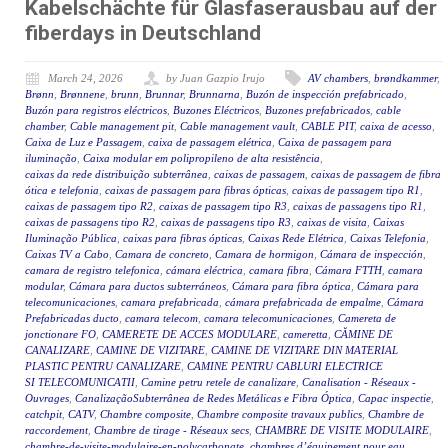
Kabelschächte für Glasfaserausbau auf der
fiberdays in Deutschland
March 24, 2026
by Juan Gazpio Irujo
AV chambers
,
brøndkammer
,
Brønn
,
Brønnene
,
brunn
,
Brunnar
,
Brunnarna
,
Buzón de inspección prefabricado
,
Buzón para registros eléctricos
,
Buzones Eléctricos
,
Buzones prefabricados
,
cable
chamber
,
Cable management pit
,
Cable management vault
,
CABLE PIT
,
caixa de acesso
,
Caixa de Luz e Passagem
,
caixa de passagem elétrica
,
Caixa de passagem para
iluminação
,
Caixa modular em polipropileno de alta resistência
,
caixas da rede distribuição subterrânea
,
caixas de passagem
,
caixas de passagem de fibra
ótica e telefonia
,
caixas de passagem para fibras ópticas
,
caixas de passagem tipo R1
,
caixas de passagem tipo R2
,
caixas de passagem tipo R3
,
caixas de passagens tipo R1
,
caixas de passagens tipo R2
,
caixas de passagens tipo R3
,
caixas de visita
,
Caixas
Iluminação Pública
,
caixas para fibras ópticas
,
Caixas Rede Elétrica
,
Caixas Telefonia
,
Caixas TV a Cabo
,
Camara de concreto
,
Camara de hormigon
,
Cámara de inspección
,
camara de registro telefonica
,
cámara eléctrica
,
camara fibra
,
Cámara FTTH
,
camara
modular
,
Cámara para ductos subterráneos
,
Cámara para fibra óptica
,
Cámara para
telecomunicaciones
,
camara prefabricada
,
cámara prefabricada de empalme
,
Cámara
Prefabricadas ducto
,
camara telecom
,
camara telecomunicaciones
,
Camereta de
jonctionare FO
,
CAMERETE DE ACCES MODULARE
,
cameretta
,
CĂMINE DE
CANALIZARE
,
CAMINE DE VIZITARE
,
CAMINE DE VIZITARE DIN MATERIAL
PLASTIC PENTRU CANALIZARE
,
CAMINE PENTRU CABLURI ELECTRICE
SI TELECOMUNICATII
,
Camine petru retele de canalizare
,
Canalisation - Réseaux -
Ouvrages
,
CanalizaçãoSubterrânea de Redes Metálicas e Fibra Óptica
,
Capac inspectie
,
catchpit
,
CATV
,
Chambre composite
,
Chambre composite travaux publics
,
Chambre de
raccordement
,
Chambre de tirage - Réseaux secs
,
CHAMBRE DE VISITE MODULAIRE
,
chambre-de-visite-modulaire-en-polycarbonate
,
chambres d’équipement pour eau