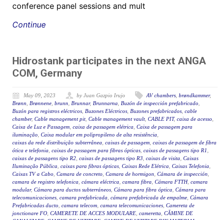
conference panel sessions and mult
Continue
Hidrostank participates in the next ANGA
COM, Germany
May 09, 2023
by Juan Gazpio Irujo
AV chambers
,
brøndkammer
,
Brønn
,
Brønnene
,
brunn
,
Brunnar
,
Brunnarna
,
Buzón de inspección prefabricado
,
Buzón para registros eléctricos
,
Buzones Eléctricos
,
Buzones prefabricados
,
cable
chamber
,
Cable management pit
,
Cable management vault
,
CABLE PIT
,
caixa de acesso
,
Caixa de Luz e Passagem
,
caixa de passagem elétrica
,
Caixa de passagem para
iluminação
,
Caixa modular em polipropileno de alta resistência
,
caixas da rede distribuição subterrânea
,
caixas de passagem
,
caixas de passagem de fibra
ótica e telefonia
,
caixas de passagem para fibras ópticas
,
caixas de passagens tipo R1
,
caixas de passagens tipo R2
,
caixas de passagens tipo R3
,
caixas de visita
,
Caixas
Iluminação Pública
,
caixas para fibras ópticas
,
Caixas Rede Elétrica
,
Caixas Telefonia
,
Caixas TV a Cabo
,
Camara de concreto
,
Camara de hormigon
,
Cámara de inspección
,
camara de registro telefonica
,
cámara eléctrica
,
camara fibra
,
Cámara FTTH
,
camara
modular
,
Cámara para ductos subterráneos
,
Cámara para fibra óptica
,
Cámara para
telecomunicaciones
,
camara prefabricada
,
cámara prefabricada de empalme
,
Cámara
Prefabricadas ducto
,
camara telecom
,
camara telecomunicaciones
,
Camereta de
jonctionare FO
,
CAMERETE DE ACCES MODULARE
,
cameretta
,
CĂMINE DE