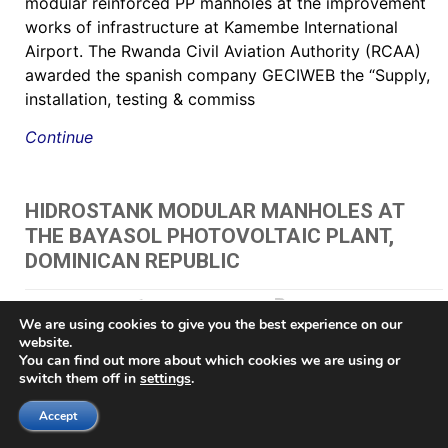
modular reinforced PP manholes at the improvement
works of infrastructure at Kamembe International
Airport. The Rwanda Civil Aviation Authority (RCAA)
awarded the spanish company GECIWEB the “Supply,
installation, testing & commiss
Continue
HIDROSTANK MODULAR MANHOLES AT
THE BAYASOL PHOTOVOLTAIC PLANT,
DOMINICAN REPUBLIC
May 24, 2021
by Juan Gazpio Irujo
"
,
"תא בקרה לחשמל כולל מכסה
We are using cookies to give you the best experience on our
60 HIDROSTANK - שוחות מתאי בקרה
,
AV chambers
,
brøndkammer
,
Brønn
,
Brønnene
,
brunn
,
Brunnar
,
Brunnarna
,
Buzón de inspección prefabricado
,
Buzón para
website.
registros eléctricos
,
Buzones Eléctricos
,
Buzones prefabricados
,
cable chamber
,
Cable
You can find out more about which cookies we are using or
management pit
,
Cable management vault
,
CABLE PIT
,
caixa de acesso
,
Caixa de Luz
switch them off in
settings
.
e Passagem
,
caixa de passagem elétrica
,
Caixa de passagem para iluminação
,
Caixa
modular em polipropileno de alta resistência
,
caixas da rede distribuição subterrânea
,
Accept
caixas de passagem
,
caixas de passagem de fibra ótica e telefonia
,
caixas de passagem
para fibras ópticas
,
caixas de passagens tipo R1
,
caixas de passagens tipo R2
,
caixas de