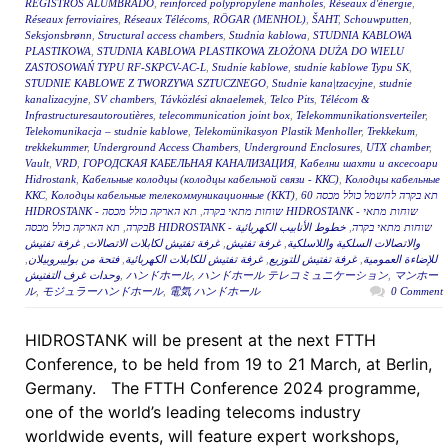
REGISTROS ALUMBRADO
,
reinforced polypropylene manholes
,
Réseaux d'énergie
,
Réseaux ferroviaires
,
Réseaux Télécoms
,
RÖGAR (MENHOL)
,
ŠAHT
,
Schouwputten
,
Seksjonsbrønn
,
Structural access chambers
,
Studnia kablowa
,
STUDNIA KABLOWA
PLASTIKOWA
,
STUDNIA KABLOWA PLASTIKOWA ZŁOŻONA DUŻA DO WIELU
ZASTOSOWAŃ TYPU RF-SKPCV-AC-L
,
Studnie kablowe
,
studnie kablowe Typu SK
,
STUDNIE KABLOWE Z TWORZYWA SZTUCZNEGO
,
Studnie kana|tzacyjne
,
studnie
kanalizacyjne
,
SV chambers
,
Távközlési aknaelemek
,
Telco Pits
,
Télécom &
Infrastructuresautoroutières
,
telecommunication joint box
,
Telekommunikationsverteiler
,
Telekomunikacja – studnie kablowe
,
Telekomünikasyon Plastik Menholler
,
Trekkekum
,
trekkekummer
,
Underground Access Chambers
,
Underground Enclosures
,
UTX chamber
,
Vault
,
VRD
,
ГОРОДСКАЯ КАБЕЛЬНАЯ КАНАЛИЗАЦИЯ
,
Кабелни шахти и аксесоари
Hidrostank
,
Кабельные колодцы (колодцы кабельной связи - ККС)
,
Колодцы кабельные
ККС
,
Колодцы кабельные телекоммуникационные (ККТ)
,
תא בקרה לחשמל כולל מכסה 60
תא הארקה כולל מכסה HIDROSTANK - שוחות מתאי
,
HIDROSTANK - שוחות מתאי בקרה
,
בקרה
خطوط الأنابيب الكهربائية
,
תא הארקה כולל מכסהB HIDROSTANK - שוחות מתאי בקרה
غرفة تفتيش
,
غرفة تفتيش لكابلات الاتصالات
,
غرفة تفتيش
,
والاتصالات السلكية واللاسلكية
,
فتحة من بوليبروبيلان
,
غرفة تفتيش للكابلات الكهربائية
,
غرفة تفتيش للتوزيع
,
للإضاءة العمومية
وحدات غرف التفتيش
,
ハンドホール
,
ハンドホール テレコミュニケーション
,
マンホー
ル
,
モジュラーハンドホール
,
電気 ハンドホール
0 Comment
HIDROSTANK will be present at the next FTTH
Conference, to be held from 19 to 21 March, at Berlin,
Germany. The FTTH Conference 2024 programme,
one of the world’s leading telecoms industry
worldwide events, will feature expert workshops,