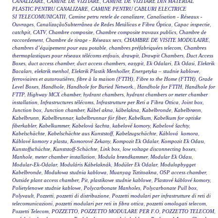
CANALIZARE
,
CAMINE DE VIZITARE
,
CAMINE DE VIZITARE DIN MATERIAL
PLASTIC PENTRU CANALIZARE
,
CAMINE PENTRU CABLURI ELECTRICE
SI TELECOMUNICATII
,
Camine petru retele de canalizare
,
Canalisation - Réseaux -
Ouvrages
,
CanalizaçãoSubterrânea de Redes Metálicas e Fibra Óptica
,
Capac inspectie
,
catchpit
,
CATV
,
Chambre composite
,
Chambre composite travaux publics
,
Chambre de
raccordement
,
Chambre de tirage - Réseaux secs
,
CHAMBRE DE VISITE MODULAIRE
,
chambres d’équipement pour eau potable
,
chambres préfabriquées telecom
,
Chambres
thermoplastiques pour réseaux télécoms enfouis
,
drawpit
,
Drawpit Chambers
,
Duct Access
Boxes
,
duct access chamber
,
duct access chambers
,
easypit
,
Ek Odalari
,
Ek Odasi
,
Elektrik
Bacaları
,
elektrik menhol
,
Elektrik Plastik Menholler
,
Energetyka – studnie kablowe
,
ferroviaires et autoroutières
,
fibre à la maison (FTTH)
,
Fibre to the Home (FTTH)
,
Grade
Level Boxes
,
Handhole
,
Handhole for Buried Network.
,
Handhole for FTTH
,
Handhole for
FTTP
,
Highway MCX chamber
,
hydrant chambers
,
hydrant chambers or meter chamber
installation
,
Infrastructures télécoms
,
Infrastrutture per Reti a Fibra Ottica
,
Joint box
,
Junction box
,
Junction chamber
,
Kábel akna
,
kábelakna
,
Kabelbronde
,
Kabelbrønn
,
Kabelbrunn
,
Kabelbrunnar
,
kabelbrunnar för fiber
,
Kabelkum
,
Kabelkum for optiske
fiberkabler
,
Kabelkummer
,
Kabelová šachta
,
kabelové komory
,
Kabelové šachty
,
Kabelschächte
,
Kabelschächte aus Kunststoff
,
Kabelzugschächte
,
Káblová komora
,
Káblové komory z plastu
,
Komorové Zekany
,
Kompozit Ek Odalar
,
Kompozit Ek Odası
,
Kunstoffschächte
,
Kunststoff-Schächte
,
Link box
,
low voltage disconnecting boxes
,
Manhole
,
meter chamber installation
,
Modula brøndkammer
,
Modular Ek Odası
,
Modular-Ek-Odalar
,
Moduláris Kábelaknák
,
Modüler Ek Odalar
,
Modulopbygget
Kabelbronde
,
Modułowa studnia kablowa
,
Muanyag Tiztitoakna
,
OSP access chamber
,
Outside plant access chamber
,
Pit
,
plastikowe studnie kablowe
,
Plastové káblové komory
,
Polietylenowe studnie kablowe
,
Polycarbonate Manholes
,
Polycarbonate Pull box
,
Polyvault
,
Pozzetti
,
pozzetti di distribuzione
,
Pozzetti modulari per infrastrutture di reti di
telecomunicazioni
,
pozzetti modulari per reti in fibra ottica
,
pozzetti omologati telecom
,
Pozzetti Telecom
,
POZZETTO
,
POZZETTO MODULARE PER F.O
,
POZZETTO TELECOM
,