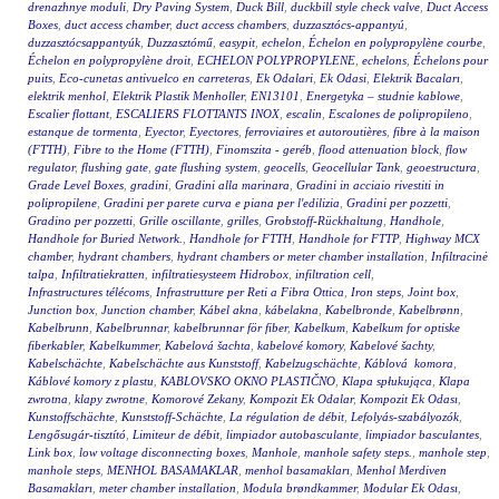
drenazhnye moduli
,
Dry Paving System
,
Duck Bill
,
duckbill style check valve
,
Duct Access
Boxes
,
duct access chamber
,
duct access chambers
,
duzzasztócs-appantyú
,
duzzasztócsappantyúk
,
Duzzasztómű
,
easypit
,
echelon
,
Échelon en polypropylène courbe
,
Échelon en polypropylène droit
,
ECHELON POLYPROPYLENE
,
echelons
,
Échelons pour
puits
,
Eco-cunetas antivuelco en carreteras
,
Ek Odalari
,
Ek Odasi
,
Elektrik Bacaları
,
elektrik menhol
,
Elektrik Plastik Menholler
,
EN13101
,
Energetyka – studnie kablowe
,
Escalier flottant
,
ESCALIERS FLOTTANTS INOX
,
escalin
,
Escalones de polipropileno
,
estanque de tormenta
,
Eyector
,
Eyectores
,
ferroviaires et autoroutières
,
fibre à la maison
(FTTH)
,
Fibre to the Home (FTTH)
,
Finomszita - geréb
,
flood attenuation block
,
flow
regulator
,
flushing gate
,
gate flushing system
,
geocells
,
Geocellular Tank
,
geoestructura
,
Grade Level Boxes
,
gradini
,
Gradini alla marinara
,
Gradini in acciaio rivestiti in
polipropilene
,
Gradini per parete curva e piana per l'edilizia
,
Gradini per pozzetti
,
Gradino per pozzetti
,
Grille oscillante
,
grilles
,
Grobstoff-Rückhaltung
,
Handhole
,
Handhole for Buried Network.
,
Handhole for FTTH
,
Handhole for FTTP
,
Highway MCX
chamber
,
hydrant chambers
,
hydrant chambers or meter chamber installation
,
Infiltracinė
talpa
,
Infiltratiekratten
,
infiltratiesysteem Hidrobox
,
infiltration cell
,
Infrastructures télécoms
,
Infrastrutture per Reti a Fibra Ottica
,
Iron steps
,
Joint box
,
Junction box
,
Junction chamber
,
Kábel akna
,
kábelakna
,
Kabelbronde
,
Kabelbrønn
,
Kabelbrunn
,
Kabelbrunnar
,
kabelbrunnar för fiber
,
Kabelkum
,
Kabelkum for optiske
fiberkabler
,
Kabelkummer
,
Kabelová šachta
,
kabelové komory
,
Kabelové šachty
,
Kabelschächte
,
Kabelschächte aus Kunststoff
,
Kabelzugschächte
,
Káblová komora
,
Káblové komory z plastu
,
KABLOVSKO OKNO PLASTIČNO
,
Klapa spłukująca
,
Klapa
zwrotna
,
klapy zwrotne
,
Komorové Zekany
,
Kompozit Ek Odalar
,
Kompozit Ek Odası
,
Kunstoffschächte
,
Kunststoff-Schächte
,
La régulation de débit
,
Lefolyás-szabályozók
,
Lengősugár-tisztító
,
Limiteur de débit
,
limpiador autobasculante
,
limpiador basculantes
,
Link box
,
low voltage disconnecting boxes
,
Manhole
,
manhole safety steps.
,
manhole step
,
manhole steps
,
MENHOL BASAMAKLAR
,
menhol basamakları
,
Menhol Merdiven
Basamakları
,
meter chamber installation
,
Modula brøndkammer
,
Modular Ek Odası
,