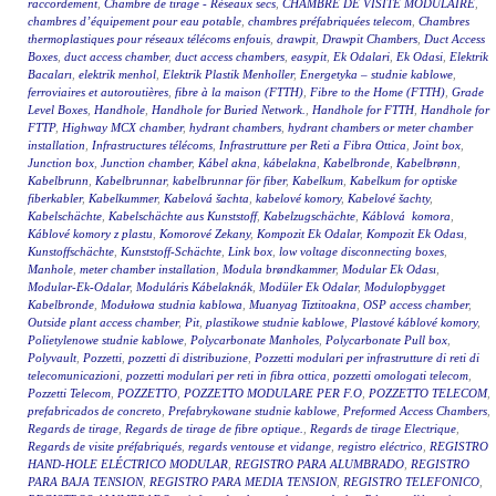
raccordement
,
Chambre de tirage - Réseaux secs
,
CHAMBRE DE VISITE MODULAIRE
,
chambres d’équipement pour eau potable
,
chambres préfabriquées telecom
,
Chambres
thermoplastiques pour réseaux télécoms enfouis
,
drawpit
,
Drawpit Chambers
,
Duct Access
Boxes
,
duct access chamber
,
duct access chambers
,
easypit
,
Ek Odalari
,
Ek Odasi
,
Elektrik
Bacaları
,
elektrik menhol
,
Elektrik Plastik Menholler
,
Energetyka – studnie kablowe
,
ferroviaires et autoroutières
,
fibre à la maison (FTTH)
,
Fibre to the Home (FTTH)
,
Grade
Level Boxes
,
Handhole
,
Handhole for Buried Network.
,
Handhole for FTTH
,
Handhole for
FTTP
,
Highway MCX chamber
,
hydrant chambers
,
hydrant chambers or meter chamber
installation
,
Infrastructures télécoms
,
Infrastrutture per Reti a Fibra Ottica
,
Joint box
,
Junction box
,
Junction chamber
,
Kábel akna
,
kábelakna
,
Kabelbronde
,
Kabelbrønn
,
Kabelbrunn
,
Kabelbrunnar
,
kabelbrunnar för fiber
,
Kabelkum
,
Kabelkum for optiske
fiberkabler
,
Kabelkummer
,
Kabelová šachta
,
kabelové komory
,
Kabelové šachty
,
Kabelschächte
,
Kabelschächte aus Kunststoff
,
Kabelzugschächte
,
Káblová komora
,
Káblové komory z plastu
,
Komorové Zekany
,
Kompozit Ek Odalar
,
Kompozit Ek Odası
,
Kunstoffschächte
,
Kunststoff-Schächte
,
Link box
,
low voltage disconnecting boxes
,
Manhole
,
meter chamber installation
,
Modula brøndkammer
,
Modular Ek Odası
,
Modular-Ek-Odalar
,
Moduláris Kábelaknák
,
Modüler Ek Odalar
,
Modulopbygget
Kabelbronde
,
Modułowa studnia kablowa
,
Muanyag Tiztitoakna
,
OSP access chamber
,
Outside plant access chamber
,
Pit
,
plastikowe studnie kablowe
,
Plastové káblové komory
,
Polietylenowe studnie kablowe
,
Polycarbonate Manholes
,
Polycarbonate Pull box
,
Polyvault
,
Pozzetti
,
pozzetti di distribuzione
,
Pozzetti modulari per infrastrutture di reti di
telecomunicazioni
,
pozzetti modulari per reti in fibra ottica
,
pozzetti omologati telecom
,
Pozzetti Telecom
,
POZZETTO
,
POZZETTO MODULARE PER F.O
,
POZZETTO TELECOM
,
prefabricados de concreto
,
Prefabrykowane studnie kablowe
,
Preformed Access Chambers
,
Regards de tirage
,
Regards de tirage de fibre optique.
,
Regards de tirage Electrique
,
Regards de visite préfabriqués
,
regards ventouse et vidange
,
registro eléctrico
,
REGISTRO
HAND-HOLE ELÉCTRICO MODULAR
,
REGISTRO PARA ALUMBRADO
,
REGISTRO
PARA BAJA TENSION
,
REGISTRO PARA MEDIA TENSION
,
REGISTRO TELEFONICO
,