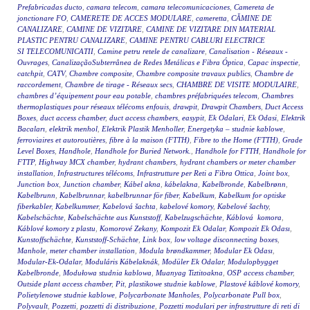
Prefabricadas ducto
,
camara telecom
,
camara telecomunicaciones
,
Camereta de
jonctionare FO
,
CAMERETE DE ACCES MODULARE
,
cameretta
,
CĂMINE DE
CANALIZARE
,
CAMINE DE VIZITARE
,
CAMINE DE VIZITARE DIN MATERIAL
PLASTIC PENTRU CANALIZARE
,
CAMINE PENTRU CABLURI ELECTRICE
SI TELECOMUNICATII
,
Camine petru retele de canalizare
,
Canalisation - Réseaux -
Ouvrages
,
CanalizaçãoSubterrânea de Redes Metálicas e Fibra Óptica
,
Capac inspectie
,
catchpit
,
CATV
,
Chambre composite
,
Chambre composite travaux publics
,
Chambre de
raccordement
,
Chambre de tirage - Réseaux secs
,
CHAMBRE DE VISITE MODULAIRE
,
chambres d’équipement pour eau potable
,
chambres préfabriquées telecom
,
Chambres
thermoplastiques pour réseaux télécoms enfouis
,
drawpit
,
Drawpit Chambers
,
Duct Access
Boxes
,
duct access chamber
,
duct access chambers
,
easypit
,
Ek Odalari
,
Ek Odasi
,
Elektrik
Bacaları
,
elektrik menhol
,
Elektrik Plastik Menholler
,
Energetyka – studnie kablowe
,
ferroviaires et autoroutières
,
fibre à la maison (FTTH)
,
Fibre to the Home (FTTH)
,
Grade
Level Boxes
,
Handhole
,
Handhole for Buried Network.
,
Handhole for FTTH
,
Handhole for
FTTP
,
Highway MCX chamber
,
hydrant chambers
,
hydrant chambers or meter chamber
installation
,
Infrastructures télécoms
,
Infrastrutture per Reti a Fibra Ottica
,
Joint box
,
Junction box
,
Junction chamber
,
Kábel akna
,
kábelakna
,
Kabelbronde
,
Kabelbrønn
,
Kabelbrunn
,
Kabelbrunnar
,
kabelbrunnar för fiber
,
Kabelkum
,
Kabelkum for optiske
fiberkabler
,
Kabelkummer
,
Kabelová šachta
,
kabelové komory
,
Kabelové šachty
,
Kabelschächte
,
Kabelschächte aus Kunststoff
,
Kabelzugschächte
,
Káblová komora
,
Káblové komory z plastu
,
Komorové Zekany
,
Kompozit Ek Odalar
,
Kompozit Ek Odası
,
Kunstoffschächte
,
Kunststoff-Schächte
,
Link box
,
low voltage disconnecting boxes
,
Manhole
,
meter chamber installation
,
Modula brøndkammer
,
Modular Ek Odası
,
Modular-Ek-Odalar
,
Moduláris Kábelaknák
,
Modüler Ek Odalar
,
Modulopbygget
Kabelbronde
,
Modułowa studnia kablowa
,
Muanyag Tiztitoakna
,
OSP access chamber
,
Outside plant access chamber
,
Pit
,
plastikowe studnie kablowe
,
Plastové káblové komory
,
Polietylenowe studnie kablowe
,
Polycarbonate Manholes
,
Polycarbonate Pull box
,
Polyvault
,
Pozzetti
,
pozzetti di distribuzione
,
Pozzetti modulari per infrastrutture di reti di