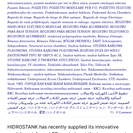
telecomunicazioni
,
pozzetti modulari per reti in fibra ottica
,
pozzetti omologati telecom
,
Pozzetti Telecom
,
POZZETTO
,
POZZETTO MODULARE PER F.O
,
POZZETTO TELECOM
,
prefabricados de concreto
,
Prefabrykowane studnie kablowe
,
Preformed Access Chambers
,
Regards de tirage
,
Regards de tirage de fibre optique.
,
Regards de tirage Electrique
,
Regards de visite préfabriqués
,
regards ventouse et vidange
,
registro eléctrico
,
REGISTRO
HAND-HOLE ELÉCTRICO MODULAR
,
REGISTRO PARA ALUMBRADO
,
REGISTRO
PARA BAJA TENSION
,
REGISTRO PARA MEDIA TENSION
,
REGISTRO TELEFONICO
,
REGISTROS ALUMBRADO
,
reinforced polypropylene manholes
,
Réseaux d'énergie
,
Réseaux ferroviaires
,
Réseaux Télécoms
,
RÖGAR (MENHOL)
,
ŠAHT
,
Schouwputten
,
Seksjonsbrønn
,
Structural access chambers
,
Studnia kablowa
,
STUDNIA KABLOWA
PLASTIKOWA
,
STUDNIA KABLOWA PLASTIKOWA ZŁOŻONA DUŻA DO WIELU
ZASTOSOWAŃ TYPU RF-SKPCV-AC-L
,
Studnie kablowe
,
studnie kablowe Typu SK
,
STUDNIE KABLOWE Z TWORZYWA SZTUCZNEGO
,
Studnie kana|tzacyjne
,
studnie
kanalizacyjne
,
SV chambers
,
Távközlési aknaelemek
,
Telco Pits
,
Télécom &
Infrastructuresautoroutières
,
telecommunication joint box
,
Telekommunikationsverteiler
,
Telekomunikacja – studnie kablowe
,
Telekomünikasyon Plastik Menholler
,
Trekkekum
,
trekkekummer
,
Underground Access Chambers
,
Underground Enclosures
,
UTX chamber
,
Vault
,
VRD
,
ГОРОДСКАЯ КАБЕЛЬНАЯ КАНАЛИЗАЦИЯ
,
Кабелни шахти и аксесоари
Hidrostank
,
Кабельные колодцы (колодцы кабельной связи - ККС)
,
Колодцы кабельные
ККС
,
Колодцы кабельные телекоммуникационные
,
خطوط الأنابيب الكهربائية والاتصالات
غرفة تفتيش للإضاءة
,
غرفة تفتيش لكابلات الاتصالات
,
غرفة تفتيش
,
السلكية واللاسلكية
وحدات
,
فتحة من بوليبروبيلان
,
غرفة تفتيش للكابلات الكهربائية
,
غرفة تفتيش للتوزيع
,
العمومية
غرف التفتيش
,
ハンドホール
,
ハンドホール テレコミュニケーション
,
マンホール
,
モジ
ュラーハンドホール
,
電気 ハンドホール
0 Comment
HIDROSTANK has recently supplied its innovative