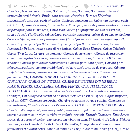
March 17, 2025
by Juan Gazpio Irujo
"
,
"שוחות לתאי בקרה
,
AV
chambers
,
brøndkammer
,
Brønn
,
Brønnene
,
brunn
,
Brunnar
,
Brunnarna
,
Buzón de
inspección prefabricado
,
Buzón para registros eléctricos
,
Buzones Eléctricos
,
Buzones prefabricados
,
cable chamber
,
Cable management pit
,
Cable management vault
,
CABLE PIT
,
caixa de acesso
,
Caixa de Luz e Passagem
,
caixa de passagem elétrica
,
Caixa
de passagem para iluminação
,
Caixa modular em polipropileno de alta resistência
,
caixas da rede distribuição subterrânea
,
caixas de passagem
,
caixas de passagem de fibra
ótica e telefonia
,
caixas de passagem para fibras ópticas
,
caixas de passagens tipo R1
,
caixas de passagens tipo R2
,
caixas de passagens tipo R3
,
caixas de visita
,
Caixas
Iluminação Pública
,
caixas para fibras ópticas
,
Caixas Rede Elétrica
,
Caixas Telefonia
,
Caixas TV a Cabo
,
Camara de concreto
,
Camara de hormigon
,
Cámara de inspección
,
camara de registro telefonica
,
cámara eléctrica
,
camara fibra
,
Cámara FTTH
,
camara
modular
,
Cámara para ductos subterráneos
,
Cámara para fibra óptica
,
Cámara para
telecomunicaciones
,
camara prefabricada
,
cámara prefabricada de empalme
,
Cámara
Prefabricadas ducto
,
camara telecom
,
camara telecomunicaciones
,
Camereta de
jonctionare FO
,
CAMERETE DE ACCES MODULARE
,
cameretta
,
CĂMINE DE
CANALIZARE
,
CAMINE DE VIZITARE
,
CAMINE DE VIZITARE DIN MATERIAL
PLASTIC PENTRU CANALIZARE
,
CAMINE PENTRU CABLURI ELECTRICE
SI TELECOMUNICATII
,
Camine petru retele de canalizare
,
Canalisation - Réseaux -
Ouvrages
,
CanalizaçãoSubterrânea de Redes Metálicas e Fibra Óptica
,
Capac inspectie
,
catchpit
,
CATV
,
Chambre composite
,
Chambre composite travaux publics
,
Chambre de
raccordement
,
Chambre de tirage - Réseaux secs
,
CHAMBRE DE VISITE MODULAIRE
,
chambres d’équipement pour eau potable
,
chambres préfabriquées telecom
,
Chambres
thermoplastiques pour réseaux télécoms enfouis
,
drawpit
,
Drawpit Chambers
,
Duct Access
Boxes
,
duct access chamber
,
duct access chambers
,
easypit
,
Ek Odalari
,
Ek Odasi
,
Elektrik
Bacaları
,
elektrik menhol
,
Elektrik Plastik Menholler
,
Energetyka – studnie kablowe
,
ferroviaires et autoroutières
,
fibre à la maison (FTTH)
,
Fibre to the Home (FTTH)
,
Grade