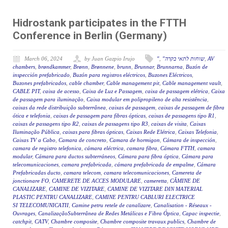
Hidrostank participates in the FTTH
Conference in Berlin (Germany)
March 06, 2024
by Juan Gazpio Irujo
"
,
"שוחות לתאי בקרה
,
AV
chambers
,
brøndkammer
,
Brønn
,
Brønnene
,
brunn
,
Brunnar
,
Brunnarna
,
Buzón de
inspección prefabricado
,
Buzón para registros eléctricos
,
Buzones Eléctricos
,
Buzones prefabricados
,
cable chamber
,
Cable management pit
,
Cable management vault
,
CABLE PIT
,
caixa de acesso
,
Caixa de Luz e Passagem
,
caixa de passagem elétrica
,
Caixa
de passagem para iluminação
,
Caixa modular em polipropileno de alta resistência
,
caixas da rede distribuição subterrânea
,
caixas de passagem
,
caixas de passagem de fibra
ótica e telefonia
,
caixas de passagem para fibras ópticas
,
caixas de passagens tipo R1
,
caixas de passagens tipo R2
,
caixas de passagens tipo R3
,
caixas de visita
,
Caixas
Iluminação Pública
,
caixas para fibras ópticas
,
Caixas Rede Elétrica
,
Caixas Telefonia
,
Caixas TV a Cabo
,
Camara de concreto
,
Camara de hormigon
,
Cámara de inspección
,
camara de registro telefonica
,
cámara eléctrica
,
camara fibra
,
Cámara FTTH
,
camara
modular
,
Cámara para ductos subterráneos
,
Cámara para fibra óptica
,
Cámara para
telecomunicaciones
,
camara prefabricada
,
cámara prefabricada de empalme
,
Cámara
Prefabricadas ducto
,
camara telecom
,
camara telecomunicaciones
,
Camereta de
jonctionare FO
,
CAMERETE DE ACCES MODULARE
,
cameretta
,
CĂMINE DE
CANALIZARE
,
CAMINE DE VIZITARE
,
CAMINE DE VIZITARE DIN MATERIAL
PLASTIC PENTRU CANALIZARE
,
CAMINE PENTRU CABLURI ELECTRICE
SI TELECOMUNICATII
,
Camine petru retele de canalizare
,
Canalisation - Réseaux -
Ouvrages
,
CanalizaçãoSubterrânea de Redes Metálicas e Fibra Óptica
,
Capac inspectie
,
catchpit
,
CATV
,
Chambre composite
,
Chambre composite travaux publics
,
Chambre de