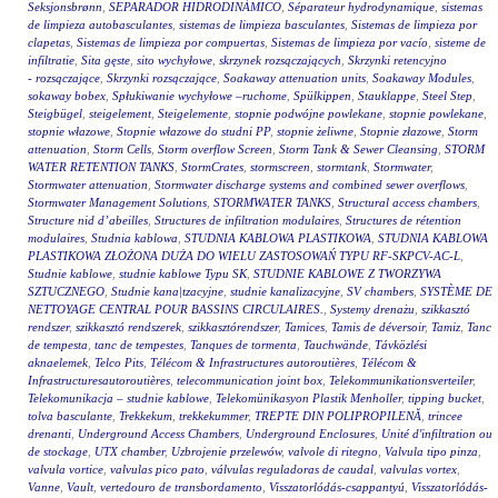
Seksjonsbrønn
,
SEPARADOR HIDRODINÁMICO
,
Séparateur hydrodynamique
,
sistemas
de limpieza autobasculantes
,
sistemas de limpieza basculantes
,
Sistemas de limpieza por
clapetas
,
Sistemas de limpieza por compuertas
,
Sistemas de limpieza por vacío
,
sisteme de
infiltratie
,
Sita gęste
,
sito wychyłowe
,
skrzynek rozsączających
,
Skrzynki retencyjno
- rozsączające
,
Skrzynki rozsączające
,
Soakaway attenuation units
,
Soakaway Modules
,
sokaway bobex
,
Spłukiwanie wychyłowe –ruchome
,
Spülkippen
,
Stauklappe
,
Steel Step
,
Steigbügel
,
steigelement
,
Steigelemente
,
stopnie podwójne powlekane
,
stopnie powlekane
,
stopnie włazowe
,
Stopnie włazowe do studni PP
,
stopnie żeliwne
,
Stopnie złazowe
,
Storm
attenuation
,
Storm Cells
,
Storm overflow Screen
,
Storm Tank & Sewer Cleansing
,
STORM
WATER RETENTION TANKS
,
StormCrates
,
stormscreen
,
stormtank
,
Stormwater
,
Stormwater attenuation
,
Stormwater discharge systems and combined sewer overflows
,
Stormwater Management Solutions
,
STORMWATER TANKS
,
Structural access chambers
,
Structure nid d’abeilles
,
Structures de infiltration modulaires
,
Structures de rétention
modulaires
,
Studnia kablowa
,
STUDNIA KABLOWA PLASTIKOWA
,
STUDNIA KABLOWA
PLASTIKOWA ZŁOŻONA DUŻA DO WIELU ZASTOSOWAŃ TYPU RF-SKPCV-AC-L
,
Studnie kablowe
,
studnie kablowe Typu SK
,
STUDNIE KABLOWE Z TWORZYWA
SZTUCZNEGO
,
Studnie kana|tzacyjne
,
studnie kanalizacyjne
,
SV chambers
,
SYSTÈME DE
NETTOYAGE CENTRAL POUR BASSINS CIRCULAIRES.
,
Systemy drenażu
,
szikkasztó
rendszer
,
szikkasztó rendszerek
,
szikkasztórendszer
,
Tamices
,
Tamis de déversoir
,
Tamiz
,
Tanc
de tempesta
,
tanc de tempestes
,
Tanques de tormenta
,
Tauchwände
,
Távközlési
aknaelemek
,
Telco Pits
,
Télécom & Infrastructures autoroutières
,
Télécom &
Infrastructuresautoroutières
,
telecommunication joint box
,
Telekommunikationsverteiler
,
Telekomunikacja – studnie kablowe
,
Telekomünikasyon Plastik Menholler
,
tipping bucket
,
tolva basculante
,
Trekkekum
,
trekkekummer
,
TREPTE DIN POLIPROPILENĂ
,
trincee
drenanti
,
Underground Access Chambers
,
Underground Enclosures
,
Unité d'infiltration ou
de stockage
,
UTX chamber
,
Uzbrojenie przelewów
,
valvole di ritegno
,
Valvula tipo pinza
,
valvula vortice
,
valvulas pico pato
,
válvulas reguladoras de caudal
,
valvulas vortex
,
Vanne
,
Vault
,
vertedouro de transbordamento
,
Visszatorlódás-csappantyú
,
Visszatorlódás-