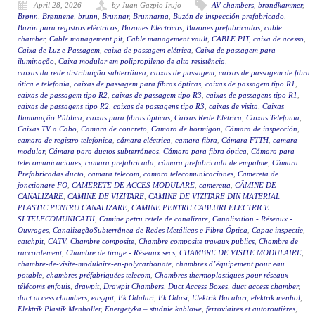
April 28, 2026
by Juan Gazpio Irujo
AV chambers
,
brøndkammer
,
Brønn
,
Brønnene
,
brunn
,
Brunnar
,
Brunnarna
,
Buzón de inspección prefabricado
,
Buzón para registros eléctricos
,
Buzones Eléctricos
,
Buzones prefabricados
,
cable
chamber
,
Cable management pit
,
Cable management vault
,
CABLE PIT
,
caixa de acesso
,
Caixa de Luz e Passagem
,
caixa de passagem elétrica
,
Caixa de passagem para
iluminação
,
Caixa modular em polipropileno de alta resistência
,
caixas da rede distribuição subterrânea
,
caixas de passagem
,
caixas de passagem de fibra
ótica e telefonia
,
caixas de passagem para fibras ópticas
,
caixas de passagem tipo R1
,
caixas de passagem tipo R2
,
caixas de passagem tipo R3
,
caixas de passagens tipo R1
,
caixas de passagens tipo R2
,
caixas de passagens tipo R3
,
caixas de visita
,
Caixas
Iluminação Pública
,
caixas para fibras ópticas
,
Caixas Rede Elétrica
,
Caixas Telefonia
,
Caixas TV a Cabo
,
Camara de concreto
,
Camara de hormigon
,
Cámara de inspección
,
camara de registro telefonica
,
cámara eléctrica
,
camara fibra
,
Cámara FTTH
,
camara
modular
,
Cámara para ductos subterráneos
,
Cámara para fibra óptica
,
Cámara para
telecomunicaciones
,
camara prefabricada
,
cámara prefabricada de empalme
,
Cámara
Prefabricadas ducto
,
camara telecom
,
camara telecomunicaciones
,
Camereta de
jonctionare FO
,
CAMERETE DE ACCES MODULARE
,
cameretta
,
CĂMINE DE
CANALIZARE
,
CAMINE DE VIZITARE
,
CAMINE DE VIZITARE DIN MATERIAL
PLASTIC PENTRU CANALIZARE
,
CAMINE PENTRU CABLURI ELECTRICE
SI TELECOMUNICATII
,
Camine petru retele de canalizare
,
Canalisation - Réseaux -
Ouvrages
,
CanalizaçãoSubterrânea de Redes Metálicas e Fibra Óptica
,
Capac inspectie
,
catchpit
,
CATV
,
Chambre composite
,
Chambre composite travaux publics
,
Chambre de
raccordement
,
Chambre de tirage - Réseaux secs
,
CHAMBRE DE VISITE MODULAIRE
,
chambre-de-visite-modulaire-en-polycarbonate
,
chambres d’équipement pour eau
potable
,
chambres préfabriquées telecom
,
Chambres thermoplastiques pour réseaux
télécoms enfouis
,
drawpit
,
Drawpit Chambers
,
Duct Access Boxes
,
duct access chamber
,
duct access chambers
,
easypit
,
Ek Odalari
,
Ek Odasi
,
Elektrik Bacaları
,
elektrik menhol
,
Elektrik Plastik Menholler
,
Energetyka – studnie kablowe
,
ferroviaires et autoroutières
,