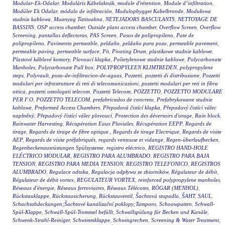
Modular-Ek-Odalar
,
Moduláris Kábelaknák
,
module d'rétention
,
Module d’infiltration
,
Modüler Ek Odalar
,
módulo de infiltración
,
Modulopbygget Kabelbronde
,
Modułowa
studnia kablowa
,
Muanyag Tiztitoakna
,
NETEJADORS BASCULANTS
,
NETTOYAGE DE
BASSINS
,
OSP access chamber
,
Outside plant access chamber
,
Overflow Screen
,
Overflow
Screening
,
pantallas deflectoras
,
PAS Screen
,
Pasos de polipropileno
,
Pate de
polipropileno
,
Pavimento permeable
,
peldaño
,
peldaño para pozo
,
permeable pavement
,
permeable paving
,
permeable surface
,
Pit
,
Pivoting Drum
,
plastikowe studnie kablowe
,
Plastové káblové komory
,
Plovoucí klapka
,
Polietylenowe studnie kablowe
,
Polycarbonate
Manholes
,
Polycarbonate Pull box
,
POLYPROPYLEEN KLIMTREDEN
,
polypropylene
steps
,
Polyvault
,
pozo-de-infiltracion-de-aguas
,
Pozzetti
,
pozzetti di distribuzione
,
Pozzetti
modulari per infrastrutture di reti di telecomunicazioni
,
pozzetti modulari per reti in fibra
ottica
,
pozzetti omologati telecom
,
Pozzetti Telecom
,
POZZETTO
,
POZZETTO MODULARE
PER F.O
,
POZZETTO TELECOM
,
prefabricados de concreto
,
Prefabrykowane studnie
kablowe
,
Preformed Access Chambers
,
Přepadová čistící klapka
,
Přepadový čistící válec
naplněný
,
Přepadový čistící válec plovoucí
,
Protection des déversoirs d'orage
,
Rain block
,
Rainwater Harvesting
,
Récupération Eaux Pluviales
,
Récupération EEPP
,
Regards de
tirage
,
Regards de tirage de fibre optique.
,
Regards de tirage Electrique
,
Regards de visite
AEP
,
Regards de visite préfabriqués
,
regards ventouse et vidange
,
Regen-überlaufbecken
,
Regenbeckenausrüstungen Spülsysteme
,
registro eléctrico
,
REGISTRO HAND-HOLE
ELÉCTRICO MODULAR
,
REGISTRO PARA ALUMBRADO
,
REGISTRO PARA BAJA
TENSION
,
REGISTRO PARA MEDIA TENSION
,
REGISTRO TELEFONICO
,
REGISTROS
ALUMBRADO
,
Regulace odtoku
,
Regulacja odpływu ze zbiorników
,
Régulateur de débit
,
Régulateur de débit vortex
,
REGULATEUR VORTEX
,
reinforced polypropylene manholes
,
Réseaux d'énergie
,
Réseaux ferroviaires
,
Réseaux Télécoms
,
RÖGAR (MENHOL)
,
Rückstauklappe
,
Rückstausicherung
,
Rückstauventil
,
Šachtová stupadla
,
ŠAHT
,
SAUL
,
Schachtabdeckungen;Šachtové kanalizační poklopy;Tampons
,
Schouwputten
,
Schwall-
Spül-Klappe
,
Schwall-Spül-Trommel befüllt
,
Schwallspülung für Becken und Kanäle
,
Schwenk-Strahl-Reiniger
,
Schwimmklappe
,
Schwingrechen
,
Screening & Water Treatment
,