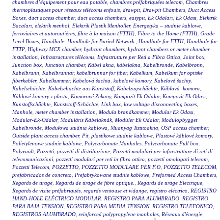
chambres d’équipement pour eau potable
,
chambres préfabriquées telecom
,
Chambres
thermoplastiques pour réseaux télécoms enfouis
,
drawpit
,
Drawpit Chambers
,
Duct Access
Boxes
,
duct access chamber
,
duct access chambers
,
easypit
,
Ek Odalari
,
Ek Odasi
,
Elektrik
Bacaları
,
elektrik menhol
,
Elektrik Plastik Menholler
,
Energetyka – studnie kablowe
,
ferroviaires et autoroutières
,
fibre à la maison (FTTH)
,
Fibre to the Home (FTTH)
,
Grade
Level Boxes
,
Handhole
,
Handhole for Buried Network.
,
Handhole for FTTH
,
Handhole for
FTTP
,
Highway MCX chamber
,
hydrant chambers
,
hydrant chambers or meter chamber
installation
,
Infrastructures télécoms
,
Infrastrutture per Reti a Fibra Ottica
,
Joint box
,
Junction box
,
Junction chamber
,
Kábel akna
,
kábelakna
,
Kabelbronde
,
Kabelbrønn
,
Kabelbrunn
,
Kabelbrunnar
,
kabelbrunnar för fiber
,
Kabelkum
,
Kabelkum for optiske
fiberkabler
,
Kabelkummer
,
Kabelová šachta
,
kabelové komory
,
Kabelové šachty
,
Kabelschächte
,
Kabelschächte aus Kunststoff
,
Kabelzugschächte
,
Káblová komora
,
Káblové komory z plastu
,
Komorové Zekany
,
Kompozit Ek Odalar
,
Kompozit Ek Odası
,
Kunstoffschächte
,
Kunststoff-Schächte
,
Link box
,
low voltage disconnecting boxes
,
Manhole
,
meter chamber installation
,
Modula brøndkammer
,
Modular Ek Odası
,
Modular-Ek-Odalar
,
Moduláris Kábelaknák
,
Modüler Ek Odalar
,
Modulopbygget
Kabelbronde
,
Modułowa studnia kablowa
,
Muanyag Tiztitoakna
,
OSP access chamber
,
Outside plant access chamber
,
Pit
,
plastikowe studnie kablowe
,
Plastové káblové komory
,
Polietylenowe studnie kablowe
,
Polycarbonate Manholes
,
Polycarbonate Pull box
,
Polyvault
,
Pozzetti
,
pozzetti di distribuzione
,
Pozzetti modulari per infrastrutture di reti di
telecomunicazioni
,
pozzetti modulari per reti in fibra ottica
,
pozzetti omologati telecom
,
Pozzetti Telecom
,
POZZETTO
,
POZZETTO MODULARE PER F.O
,
POZZETTO TELECOM
,
prefabricados de concreto
,
Prefabrykowane studnie kablowe
,
Preformed Access Chambers
,
Regards de tirage
,
Regards de tirage de fibre optique.
,
Regards de tirage Electrique
,
Regards de visite préfabriqués
,
regards ventouse et vidange
,
registro eléctrico
,
REGISTRO
HAND-HOLE ELÉCTRICO MODULAR
,
REGISTRO PARA ALUMBRADO
,
REGISTRO
PARA BAJA TENSION
,
REGISTRO PARA MEDIA TENSION
,
REGISTRO TELEFONICO
,
REGISTROS ALUMBRADO
,
reinforced polypropylene manholes
,
Réseaux d'énergie
,