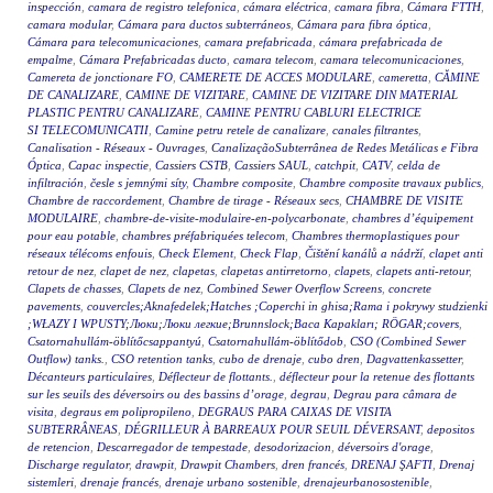
inspección
,
camara de registro telefonica
,
cámara eléctrica
,
camara fibra
,
Cámara FTTH
,
camara modular
,
Cámara para ductos subterráneos
,
Cámara para fibra óptica
,
Cámara para telecomunicaciones
,
camara prefabricada
,
cámara prefabricada de
empalme
,
Cámara Prefabricadas ducto
,
camara telecom
,
camara telecomunicaciones
,
Camereta de jonctionare FO
,
CAMERETE DE ACCES MODULARE
,
cameretta
,
CĂMINE
DE CANALIZARE
,
CAMINE DE VIZITARE
,
CAMINE DE VIZITARE DIN MATERIAL
PLASTIC PENTRU CANALIZARE
,
CAMINE PENTRU CABLURI ELECTRICE
SI TELECOMUNICATII
,
Camine petru retele de canalizare
,
canales filtrantes
,
Canalisation - Réseaux - Ouvrages
,
CanalizaçãoSubterrânea de Redes Metálicas e Fibra
Óptica
,
Capac inspectie
,
Cassiers CSTB
,
Cassiers SAUL
,
catchpit
,
CATV
,
celda de
infiltración
,
česle s jemnými síty
,
Chambre composite
,
Chambre composite travaux publics
,
Chambre de raccordement
,
Chambre de tirage - Réseaux secs
,
CHAMBRE DE VISITE
MODULAIRE
,
chambre-de-visite-modulaire-en-polycarbonate
,
chambres d’équipement
pour eau potable
,
chambres préfabriquées telecom
,
Chambres thermoplastiques pour
réseaux télécoms enfouis
,
Check Element
,
Check Flap
,
Čištění kanálů a nádrží
,
clapet anti
retour de nez
,
clapet de nez
,
clapetas
,
clapetas antirretorno
,
clapets
,
clapets anti-retour
,
Clapets de chasses
,
Clapets de nez
,
Combined Sewer Overflow Screens
,
concrete
pavements
,
couvercles;Aknafedelek;Hatches ;Coperchi in ghisa;Rama i pokrywy studzienki
;WŁAZY I WPUSTY;Люки;Люки легкие;Brunnslock;Baca Kapakları; RÖGAR;covers
,
Csatornahullám-öblítőcsappantyú
,
Csatornahullám-öblítődob
,
CSO (Combined Sewer
Outflow) tanks.
,
CSO retention tanks
,
cubo de drenaje
,
cubo dren
,
Dagvattenkassetter
,
Décanteurs particulaires
,
Déflecteur de flottants.
,
déflecteur pour la retenue des flottants
sur les seuils des déversoirs ou des bassins d’orage
,
degrau
,
Degrau para câmara de
visita
,
degraus em polipropileno
,
DEGRAUS PARA CAIXAS DE VISITA
SUBTERRÂNEAS
,
DÉGRILLEUR À BARREAUX POUR SEUIL DÉVERSANT
,
depositos
de retencion
,
Descarregador de tempestade
,
desodorizacion
,
déversoirs d'orage
,
Discharge regulator
,
drawpit
,
Drawpit Chambers
,
dren francés
,
DRENAJ ŞAFTI
,
Drenaj
sistemleri
,
drenaje francés
,
drenaje urbano sostenible
,
drenajeurbanosostenible
,