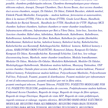
potable
,
chambres préfabriquées telecom
,
Chambres thermoplastiques pour réseaux
télécoms enfouis
,
drawpit
,
Drawpit Chambers
,
Duct Access Boxes
,
duct access chamber
,
duct access chambers
,
easypit
,
Ek Odalari
,
Ek Odasi
,
Elektrik Bacaları
,
elektrik menhol
,
Elektrik Plastik Menholler
,
Energetyka – studnie kablowe
,
ferroviaires et autoroutières
,
fibre à la maison (FTTH)
,
Fibre to the Home (FTTH)
,
Grade Level Boxes
,
Handhole
,
Handhole for Buried Network.
,
Handhole for FTTH
,
Handhole for FTTP
,
Highway MCX
chamber
,
hydrant chambers
,
hydrant chambers or meter chamber installation
,
Infrastructures télécoms
,
Infrastrutture per Reti a Fibra Ottica
,
Joint box
,
Junction box
,
Junction chamber
,
Kábel akna
,
kábelakna
,
Kabelbronde
,
Kabelbrønn
,
Kabelbrunn
,
Kabelbrunnar
,
kabelbrunnar för fiber
,
Kabelkum
,
Kabelkum for optiske fiberkabler
,
Kabelkummer
,
Kabelová šachta
,
kabelové komory
,
Kabelové šachty
,
Kabelschächte
,
Kabelschächte aus Kunststoff
,
Kabelzugschächte
,
Káblová komora
,
Káblové komory z
plastu
,
KABLOVSKO OKNO PLASTIČNO
,
Komorové Zekany
,
Kompozit Ek Odalar
,
Kompozit Ek Odası
,
Kunstoffschächte
,
Kunststoff-Schächte
,
Link box
,
low voltage
disconnecting boxes
,
Manhole
,
meter chamber installation
,
Modula brøndkammer
,
Modular Ek Odası
,
Modular-Ek-Odalar
,
Moduláris Kábelaknák
,
Modüler Ek Odalar
,
Modulopbygget Kabelbronde
,
Modułowa studnia kablowa
,
Muanyag Tiztitoakna
,
OSP
access chamber
,
Outside plant access chamber
,
Pit
,
plastikowe studnie kablowe
,
Plastové
káblové komory
,
Polietylenowe studnie kablowe
,
Polycarbonate Manholes
,
Polycarbonate
Pull box
,
Polyvault
,
Pozzetti
,
pozzetti di distribuzione
,
Pozzetti modulari per infrastrutture
di reti di telecomunicazioni
,
pozzetti modulari per reti in fibra ottica
,
pozzetti omologati telecom
,
Pozzetti Telecom
,
POZZETTO
,
POZZETTO MODULARE PER
F.O
,
POZZETTO TELECOM
,
prefabricados de concreto
,
Prefabrykowane studnie kablowe
,
Preformed Access Chambers
,
Regards de tirage
,
Regards de tirage de fibre optique.
,
Regards de tirage Electrique
,
Regards de visite AEP
,
Regards de visite préfabriqués
,
regards ventouse et vidange
,
registro eléctrico
,
REGISTRO HAND-HOLE ELÉCTRICO
MODULAR
,
REGISTRO PARA ALUMBRADO
,
REGISTRO PARA BAJA TENSION
,
REGISTRO PARA MEDIA TENSION
,
REGISTRO TELEFONICO
,
REGISTROS