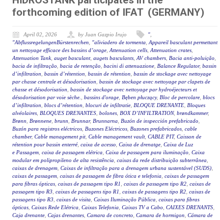
HIDROSTANK participates in the
forthcoming edition of IFAT (GERMANY)
April 02, 2026
by Juan Gazpio Irujo
"
,
"AbflussregelungenBürstenrechen
,
"aliviadero de tormenta
,
Appareil basculant permettant
un nettoyage efficace des bassins d’orage
,
Attenuation cells
,
Attenuation crates
,
Attenuation Tank
,
auget basculant
,
augets basculants
,
AV chambers
,
Bacia anti-poluição
,
bacia de infiltração
,
bacia de retenção
,
bacini di attenuazione
,
Balance Regulator
,
bassin
d’infiltration
,
bassin d’rétention
,
bassin de rétention
,
bassin de stockage avec nettoyage
par chasse centrale et désodorisation
,
bassin de stockage avec nettoyage par clapets de
chasse et désodorisation
,
bassin de stockage avec nettoyage par hydroéjecteurs et
désodorisation par voie sèche.
,
bassins d'orage
,
Bęben płuczący
,
Bloc de percolare
,
blocs
d’infiltration
,
blocs d’rétention
,
blocuri de infiltratie
,
BLOQUE DRENANTE
,
Bloques
alvéolaires
,
BLOQUES DRENANTES
,
bolones
,
BOX D’INFILTRATION
,
brøndkammer
,
Brønn
,
Brønnene
,
brunn
,
Brunnar
,
Brunnarna
,
Buzón de inspección prefabricado
,
Buzón para registros eléctricos
,
Buzones Eléctricos
,
Buzones prefabricados
,
cable
chamber
,
Cable management pit
,
Cable management vault
,
CABLE PIT
,
Caisson de
rétention pour bassin enterré
,
caixa de acesso
,
Caixa de drenatge
,
Caixa de Luz
e Passagem
,
caixa de passagem elétrica
,
Caixa de passagem para iluminação
,
Caixa
modular em polipropileno de alta resistência
,
caixas da rede distribuição subterrânea
,
caixas de drenagem
,
Caixas de infiltração para a drenagem urbana sustentável (SUDS)
,
caixas de passagem
,
caixas de passagem de fibra ótica e telefonia
,
caixas de passagem
para fibras ópticas
,
caixas de passagem tipo R1
,
caixas de passagem tipo R2
,
caixas de
passagem tipo R3
,
caixas de passagens tipo R1
,
caixas de passagens tipo R2
,
caixas de
passagens tipo R3
,
caixas de visita
,
Caixas Iluminação Pública
,
caixas para fibras
ópticas
,
Caixas Rede Elétrica
,
Caixas Telefonia
,
Caixas TV a Cabo
,
CAIXES DRENANTS
,
Caja drenante
,
Cajas drenantes
,
Camara de concreto
,
Camara de hormigon
,
Cámara de