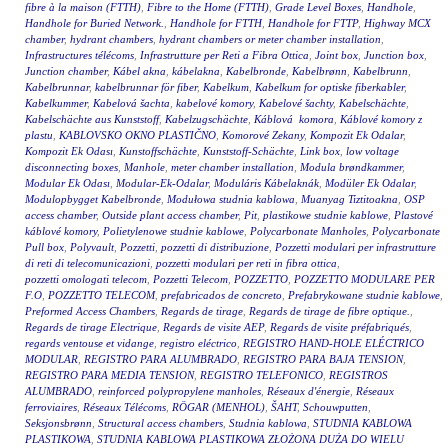
fibre à la maison (FTTH)
,
Fibre to the Home (FTTH)
,
Grade Level Boxes
,
Handhole
,
Handhole for Buried Network.
,
Handhole for FTTH
,
Handhole for FTTP
,
Highway MCX
chamber
,
hydrant chambers
,
hydrant chambers or meter chamber installation
,
Infrastructures télécoms
,
Infrastrutture per Reti a Fibra Ottica
,
Joint box
,
Junction box
,
Junction chamber
,
Kábel akna
,
kábelakna
,
Kabelbronde
,
Kabelbrønn
,
Kabelbrunn
,
Kabelbrunnar
,
kabelbrunnar för fiber
,
Kabelkum
,
Kabelkum for optiske fiberkabler
,
Kabelkummer
,
Kabelová šachta
,
kabelové komory
,
Kabelové šachty
,
Kabelschächte
,
Kabelschächte aus Kunststoff
,
Kabelzugschächte
,
Káblová komora
,
Káblové komory z
plastu
,
KABLOVSKO OKNO PLASTIČNO
,
Komorové Zekany
,
Kompozit Ek Odalar
,
Kompozit Ek Odası
,
Kunstoffschächte
,
Kunststoff-Schächte
,
Link box
,
low voltage
disconnecting boxes
,
Manhole
,
meter chamber installation
,
Modula brøndkammer
,
Modular Ek Odası
,
Modular-Ek-Odalar
,
Moduláris Kábelaknák
,
Modüler Ek Odalar
,
Modulopbygget Kabelbronde
,
Modułowa studnia kablowa
,
Muanyag Tiztitoakna
,
OSP
access chamber
,
Outside plant access chamber
,
Pit
,
plastikowe studnie kablowe
,
Plastové
káblové komory
,
Polietylenowe studnie kablowe
,
Polycarbonate Manholes
,
Polycarbonate
Pull box
,
Polyvault
,
Pozzetti
,
pozzetti di distribuzione
,
Pozzetti modulari per infrastrutture
di reti di telecomunicazioni
,
pozzetti modulari per reti in fibra ottica
,
pozzetti omologati telecom
,
Pozzetti Telecom
,
POZZETTO
,
POZZETTO MODULARE PER
F.O
,
POZZETTO TELECOM
,
prefabricados de concreto
,
Prefabrykowane studnie kablowe
,
Preformed Access Chambers
,
Regards de tirage
,
Regards de tirage de fibre optique.
,
Regards de tirage Electrique
,
Regards de visite AEP
,
Regards de visite préfabriqués
,
regards ventouse et vidange
,
registro eléctrico
,
REGISTRO HAND-HOLE ELÉCTRICO
MODULAR
,
REGISTRO PARA ALUMBRADO
,
REGISTRO PARA BAJA TENSION
,
REGISTRO PARA MEDIA TENSION
,
REGISTRO TELEFONICO
,
REGISTROS
ALUMBRADO
,
reinforced polypropylene manholes
,
Réseaux d'énergie
,
Réseaux
ferroviaires
,
Réseaux Télécoms
,
RÖGAR (MENHOL)
,
ŠAHT
,
Schouwputten
,
Seksjonsbrønn
,
Structural access chambers
,
Studnia kablowa
,
STUDNIA KABLOWA
PLASTIKOWA
,
STUDNIA KABLOWA PLASTIKOWA ZŁOŻONA DUŻA DO WIELU