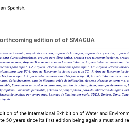
pean Spanish.
forthcoming edition of of SMAGUA
iadero de tormenta
,
arqueta de concreto
,
arqueta de hormigon
,
arqueta de inspección
,
arqueta de
a para ductos subterráneos
,
arqueta para fibra óptica
,
arqueta para telecomunicaciones
,
arquet
ecomunicaciones
,
Arqueta Telecomunicaciones Correos Telecom
,
Arqueta Telecomunicaciones Ibe
caciones para tapa FO-2
,
Arqueta Telecomunicaciones para tapa FO-4
,
Arqueta Telecomunicaci
ciones para tapa TC-4
,
Arqueta Telecomunicaciones para tapa TC-4P
,
Arqueta Telecomunicaci
 Telefonica Tipo H
,
Arqueta Telecomunicaciones Telefonica Tipo M
,
Arqueta Telecomunicaciones
nante
,
Cajas drenantes
,
canales filtrantes
,
celda de infiltración
,
clapetas
,
clapetas antirretorno
,
c
stenible
,
Eco-cunetas antivuelco en carreteras
,
escalon de polipropileno
,
estanque de tormenta
,
lipropileno
,
Pavimento permeable
,
peldaño de polipropileno
,
pozo-de-infiltracion-de-aguas
,
Sis
istemas de limpieza por compuertas
,
Sistemas de limpieza por vacío
,
SUDS
,
Tamices
,
Tamiz
,
Tanq
volquete
ition of the International Exhibition of Water and Enviro
 50 years since its first edition being again a must and re