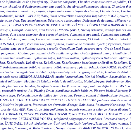
a de infiltración
,
česle s jemnými síty
,
Chambre composite
,
Chambre composite travaux publics
,
C
onate
,
chambres d’équipement pour eau potable
,
chambres préfabriquées telecom
,
Chambres ther
tas
,
clapetas antirretorno
,
clapets
,
clapets anti-retour
,
Clapets de chasses
,
Clapets de nez
,
Combin
wy studzienki ;WŁAZY I WPUSTY;Люки;Люки легкие;Brunnslock;Baca Kapakları; RÖGAR;covers
,
aje
,
cubo dren
,
Dagvattenkassetter
,
Décanteurs particulaires
,
Déflecteur de flottants.
,
déflecteur p
pileno
,
DEGRAUS PARA CAIXAS DE VISITA SUBTERRÂNEAS
,
DÉGRILLEUR À BARREAUX P
drawpit
,
Drawpit Chambers
,
dren francés
,
DRENAJ ŞAFTI
,
Drenaj sistemleri
,
drenaje francés
,
dr
 Boxes
,
duct access chamber
,
duct access chambers
,
duzzasztócs-appantyú
,
duzzasztócsappantyúk
lons
,
Échelons pour puits
,
Eco-cunetas antivuelco en carreteras
,
Ek Odalari
,
Ek Odasi
,
Elektrik 
NTS INOX
,
escalin
,
Escalones de polipropileno
,
estanque de tormenta
,
Eyector
,
Eyectores
,
ferrov
flushing gate
,
gate flushing system
,
geocells
,
Geocellular Tank
,
geoestructura
,
Grade Level Boxes
 per pozzetti
,
Gradino per pozzetti
,
Grille oscillante
,
grilles
,
Grobstoff-Rückhaltung
,
Handhole
,
H
r chamber installation
,
Infiltracinė talpa
,
Infiltratiekratten
,
infiltratiesysteem Hidrobox
,
infiltrati
akna
,
Kabelbronde
,
Kabelbrønn
,
Kabelbrunn
,
Kabelbrunnar
,
kabelbrunnar för fiber
,
Kabelkum
,
K
ff
,
Kabelzugschächte
,
Káblová komora
,
Káblové komory z plastu
,
KABLOVSKO OKNO PLASTI
f-Schächte
,
La régulation de débit
,
Lefolyás-szabályozók
,
Lengősugár-tisztító
,
Limiteur de débit
,
l
anhole steps
,
MENHOL BASAMAKLAR
,
menhol basamakları
,
Menhol Merdiven Basamakları
,
me
le d’infiltration
,
Modüler Ek Odalar
,
módulo de infiltración
,
Modulopbygget Kabelbronde
,
Mod
side plant access chamber
,
Overflow Screen
,
Overflow Screening
,
pantallas deflectoras
,
PAS Scre
g
,
permeable surface
,
Pit
,
Pivoting Drum
,
plastikowe studnie kablowe
,
Plastové káblové komory
,
P
ylene steps
,
Polyvault
,
pozo-de-infiltracion-de-aguas
,
Pozzetti
,
pozzetti di distribuzione
,
Pozzetti
OZZETTO
,
POZZETTO MODULARE PER F.O
,
POZZETTO TELECOM
,
prefabricados de concre
 čistící válec plovoucí
,
Protection des déversoirs d'orage
,
Rain block
,
Rainwater Harvesting
,
Réc
ards de visite AEP
,
Regards de visite préfabriqués
,
regards ventouse et vidange
,
Regen-überlauf
RA ALUMBRADO
,
REGISTRO PARA BAJA TENSION
,
REGISTRO PARA MEDIA TENSION
,
REGI
 débit vortex
,
REGULATEUR VORTEX
,
reinforced polypropylene manholes
,
Réseaux d'énergie
,
R
la
,
ŠAHT
,
SAUL
,
Schachtabdeckungen;Šachtové kanalizační poklopy;Tampons
,
Schouwputten
,
ingrechen
,
Screening & Water Treatment
,
Seksjonsbrønn
,
SEPARADOR HIDRODINÁMICO
,
Sépa