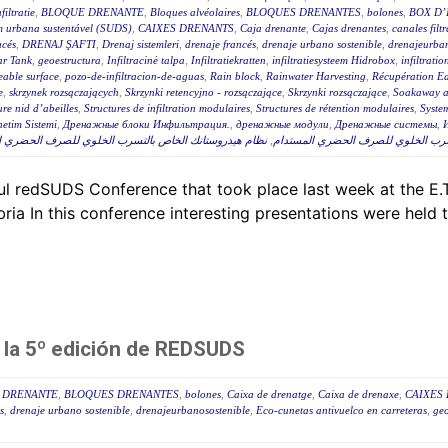
filtratie
,
BLOQUE DRENANTE
,
Bloques alvéolaires
,
BLOQUES DRENANTES
,
bolones
,
BOX D’
m urbana sustentável (SUDS)
,
CAIXES DRENANTS
,
Caja drenante
,
Cajas drenantes
,
canales filt
ncés
,
DRENAJ ŞAFTI
,
Drenaj sistemleri
,
drenaje francés
,
drenaje urbano sostenible
,
drenajeurban
ar Tank
,
geoestructura
,
Infiltracinė talpa
,
Infiltratiekratten
,
infiltratiesysteem Hidrobox
,
infiltratio
able surface
,
pozo-de-infiltracion-de-aguas
,
Rain block
,
Rainwater Harvesting
,
Récupération Ea
e
,
skrzynek rozsączających
,
Skrzynki retencyjno - rozsączające
,
Skrzynki rozsączające
,
Soakaway at
ure nid d’abeilles
,
Structures de infiltration modulaires
,
Structures de rétention modulaires
,
Syste
etim Sistemi
,
Дренажные блоки Инфильтрация.
,
дренажные модули
,
Дренажные системы
,
نظام هيدروستانك الخاص بالتسرب الخلوي للصرف الحضري المس
,
تسرب الخلوي للصرف الحضري المستدام
l redSUDS Conference that took place last week at the E.T
ria In this conference interesting presentations were held 
n la 5º edición de REDSUDS
 DRENANTE
,
BLOQUES DRENANTES
,
bolones
,
Caixa de drenatge
,
Caixa de drenaxe
,
CAIXES
s
,
drenaje urbano sostenible
,
drenajeurbanosostenible
,
Eco-cunetas antivuelco en carreteras
,
geo