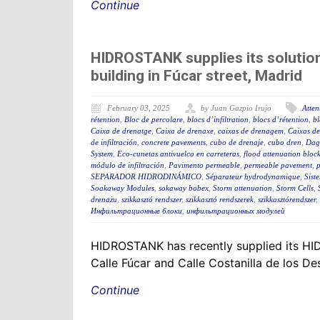
Continue
HIDROSTANK supplies its solution
building in Fúcar street, Madrid
February 03, 2025
by Juan Gazpio Irujo
Atten
rétention
,
Bloc de percolare
,
blocs d’infiltration
,
blocs d’rétention
,
bl
Caixa de drenatge
,
Caixa de drenaxe
,
caixas de drenagem
,
Caixas de
de infiltración
,
concrete pavements
,
cubo de drenaje
,
cubo dren
,
Dagv
System
,
Eco-cunetas antivuelco en carreteras
,
flood attenuation bloc
módulo de infiltración
,
Pavimento permeable
,
permeable pavement
,
SEPARADOR HIDRODINÁMICO
,
Séparateur hydrodynamique
,
Sist
Soakaway Modules
,
sokaway bobex
,
Storm attenuation
,
Storm Cells
,
drenażu
,
szikkasztó rendszer
,
szikkasztó rendszerek
,
szikkasztórendszer
,
Инфильтрационные блоки
,
инфильтрационных модулей
HIDROSTANK has recently supplied its HIDR
Calle Fúcar and Calle Costanilla de los D
Continue