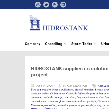
Company
Chanelling
Storm Tanks
Urba
»
»
HIDROSTANK supplies its solutio
project
June 04, 2026
by Juan Gazpio Irujo
Attenuatio
Bloc de percolare
,
blocs d’infiltration
,
blocs d’rétention
,
blocuri de in
drenatge
,
caixas de drenagem
,
Caixas de infiltração para a drenage
pavements
,
cubo de drenaje
,
cubo dren
,
Dagvattenkassetter
,
dren fra
antivuelco en carreteras
,
flood attenuation block
,
geocells
,
Geocellul
Pavimento permeable
,
permeable pavement
,
permeable paving
,
perme