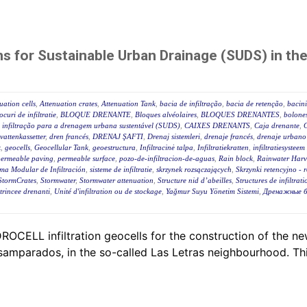
s for Sustainable Urban Drainage (SUDS) in the
uation cells
,
Attenuation crates
,
Attenuation Tank
,
bacia de infiltração
,
bacia de retenção
,
bacini
ocuri de infiltratie
,
BLOQUE DRENANTE
,
Bloques alvéolaires
,
BLOQUES DRENANTES
,
bolone
 infiltração para a drenagem urbana sustentável (SUDS)
,
CAIXES DRENANTS
,
Caja drenante
,
C
attenkassetter
,
dren francés
,
DRENAJ ŞAFTI
,
Drenaj sistemleri
,
drenaje francés
,
drenaje urbano 
k
,
geocells
,
Geocellular Tank
,
geoestructura
,
Infiltracinė talpa
,
Infiltratiekratten
,
infiltratiesystee
permeable paving
,
permeable surface
,
pozo-de-infiltracion-de-aguas
,
Rain block
,
Rainwater Harv
ema Modular de Infiltración
,
sisteme de infiltratie
,
skrzynek rozsączających
,
Skrzynki retencyjno - 
StormCrates
,
Stormwater
,
Stormwater attenuation
,
Structure nid d’abeilles
,
Structures de infiltrat
trincee drenanti
,
Unité d'infiltration ou de stockage
,
Yağmur Suyu Yönetim Sistemi
,
Дренажные б
OCELL infiltration geocells for the construction of the ne
esamparados, in the so-called Las Letras neighbourhood. T