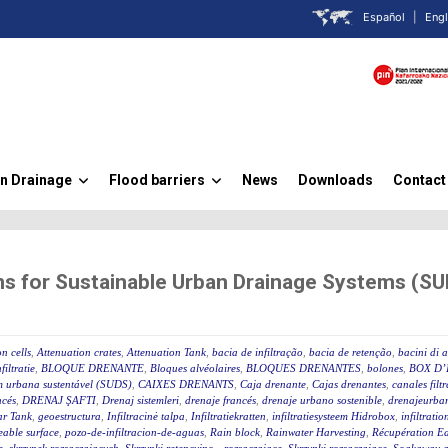
Español
|
Engl
n Drainage
Flood barriers
News
Downloads
Contact
»
»
ns for Sustainable Urban Drainage Systems (S
n cells
,
Attenuation crates
,
Attenuation Tank
,
bacia de infiltração
,
bacia de retenção
,
bacini di 
filtratie
,
BLOQUE DRENANTE
,
Bloques alvéolaires
,
BLOQUES DRENANTES
,
bolones
,
BOX D’
m urbana sustentável (SUDS)
,
CAIXES DRENANTS
,
Caja drenante
,
Cajas drenantes
,
canales filt
ncés
,
DRENAJ ŞAFTI
,
Drenaj sistemleri
,
drenaje francés
,
drenaje urbano sostenible
,
drenajeurban
ar Tank
,
geoestructura
,
Infiltracinė talpa
,
Infiltratiekratten
,
infiltratiesysteem Hidrobox
,
infiltratio
able surface
,
pozo-de-infiltracion-de-aguas
,
Rain block
,
Rainwater Harvesting
,
Récupération Ea