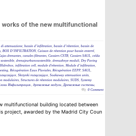
 works of the new multifunctional
 di attenuazione
,
bassin d’infiltration
,
bassin d’rétention
,
bassin de
s
,
BOX D’INFILTRATION
,
Caisson de rétention pour bassin enterré
,
ajas drenantes
,
canales filtrantes
,
Cassiers CSTB
,
Cassiers SAUL
,
celda
sostenible
,
drenajeurbanosostenible
,
drenazhnye moduli
,
Dry Paving
m Hidrobox
,
infiltration cell
,
module d'rétention
,
Module d’infiltration
,
esting
,
Récupération Eaux Pluviales
,
Récupération EEPP
,
SAUL
,
rozsączające
,
Skrzynki rozsączające
,
Soakaway attenuation units
,
ion modulaires
,
Structures de rétention modulaires
,
SUDS
,
Systemy
локи Инфильтрация.
,
дренажные модули
,
Дренажные системы
,
0 Comment
w multifunctional building located between
his project, awarded by the Madrid City Coun