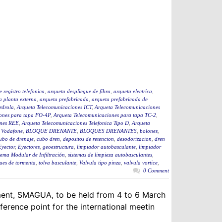
 registro telefonica
,
arqueta despliegue de fibra
,
arqueta electrica
,
a planta externa
,
arqueta prefabricada
,
arqueta prefabricada de
rdrola
,
Arqueta Telecomunicaciones ICT
,
Arqueta Telecomunicaciones
ones para tapa FO-4P
,
Arqueta Telecomunicaciones para tapa TC-2
,
ones REE
,
Arqueta Telecomunicaciones Telefonica Tipo D
,
Arqueta
 Vodafone
,
BLOQUE DRENANTE
,
BLOQUES DRENANTES
,
bolones
,
ubo de drenaje
,
cubo dren
,
depositos de retencion
,
desodorizacion
,
dren
Eyector
,
Eyectores
,
geoestructura
,
limpiador autobasculante
,
limpiador
tema Modular de Infiltración
,
sistemas de limpieza autobasculantes
,
ues de tormenta
,
tolva basculante
,
Valvula tipo pinza
,
valvula vortice
,
0 Comment
nment, SMAGUA, to be held from 4 to 6 March
ference point for the international meetin