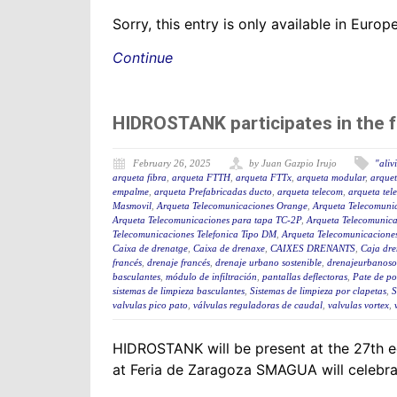
Sorry, this entry is only available in Euro
Continue
HIDROSTANK participates in the 
February 26, 2025
by Juan Gazpio Irujo
"aliv
arqueta fibra
,
arqueta FTTH
,
arqueta FTTx
,
arqueta modular
,
arquet
empalme
,
arqueta Prefabricadas ducto
,
arqueta telecom
,
arqueta tel
Masmovil
,
Arqueta Telecomunicaciones Orange
,
Arqueta Telecomuni
Arqueta Telecomunicaciones para tapa TC-2P
,
Arqueta Telecomunica
Telecomunicaciones Telefonica Tipo DM
,
Arqueta Telecomunicaciones
Caixa de drenatge
,
Caixa de drenaxe
,
CAIXES DRENANTS
,
Caja dre
francés
,
drenaje francés
,
drenaje urbano sostenible
,
drenajeurbanoso
basculantes
,
módulo de infiltración
,
pantallas deflectoras
,
Pate de po
sistemas de limpieza basculantes
,
Sistemas de limpieza por clapetas
,
S
valvulas pico pato
,
válvulas reguladoras de caudal
,
valvulas vortex
,
HIDROSTANK will be present at the 27th ed
at Feria de Zaragoza SMAGUA will celebrate