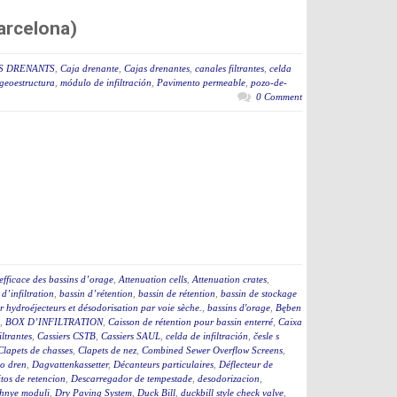
arcelona)
S DRENANTS
,
Caja drenante
,
Cajas drenantes
,
canales filtrantes
,
celda
geoestructura
,
módulo de infiltración
,
Pavimento permeable
,
pozo-de-
0 Comment
efficace des bassins d’orage
,
Attenuation cells
,
Attenuation crates
,
 d’infiltration
,
bassin d’rétention
,
bassin de rétention
,
bassin de stockage
 hydroéjecteurs et désodorisation par voie sèche.
,
bassins d'orage
,
Bęben
,
BOX D’INFILTRATION
,
Caisson de rétention pour bassin enterré
,
Caixa
iltrantes
,
Cassiers CSTB
,
Cassiers SAUL
,
celda de infiltración
,
česle s
Clapets de chasses
,
Clapets de nez
,
Combined Sewer Overflow Screens
,
o dren
,
Dagvattenkassetter
,
Décanteurs particulaires
,
Déflecteur de
tos de retencion
,
Descarregador de tempestade
,
desodorizacion
,
hnye moduli
,
Dry Paving System
,
Duck Bill
,
duckbill style check valve
,