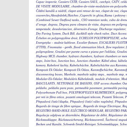
Capac inspectie
,
Cassiers CSTB
,
Cassiers SAUL
,
catchpit
,
CATV
,
celd
DE VISITE MODULAIRE
,
chambre-de-visite-modulaire-en-polycarb
Čištění kanálů a nádrží
,
clapet anti retour de nez
,
clapet de nez
,
clape
couvercles;Aknafedelek;Hatches ;Coperchi in ghisa;Rama i pokry
(Combined Sewer Outflow) tanks.
,
CSO retention tanks
,
cubo de dren
d’orage
,
degrau
,
Degrau para câmara de visita
,
degraus em polipro
tempestade
,
desodorizacion
,
déversoirs d'orage
,
Discharge regulator
,
Dry Paving System
,
Duck Bill
,
duckbill style check valve
,
Duct Access
Échelon en polypropylène droit
,
ECHELON POLYPROPYLENE
,
eche
Energetyka – studnie kablowe
,
Escalier flottant
,
ESCALIERS FLOTTA
(FTTH)
,
Finomszita - geréb
,
flood attenuation block
,
flow regulator
,
polipropilene
,
Gradini per parete curva e piana per l'edilizia
,
Gradini
Highway MCX chamber
,
hydrant chambers
,
hydrant chambers or mete
steps
,
Joint box
,
Junction box
,
Junction chamber
,
Kábel akna
,
kábel
komory
,
Kabelové šachty
,
Kabelschächte
,
Kabelschächte aus Kunststo
Kompozit Ek Odalar
,
Kompozit Ek Odası
,
Kunstoffschächte
,
Kunststof
disconnecting boxes
,
Manhole
,
manhole safety steps.
,
manhole step
,
m
Modular-Ek-Odalar
,
Moduláris Kábelaknák
,
module d'rétention
,
Modu
BASCULANTS
,
NETTOYAGE DE BASSINS
,
OSP access chamber
,
Out
peldaño
,
peldaño para pozo
,
permeable pavement
,
permeable pavin
Polycarbonate Pull box
,
POLYPROPYLEEN KLIMTREDEN
,
polyprop
per reti in fibra ottica
,
pozzetti omologati telecom
,
Pozzetti Telecom
,
P
Přepadová čistící klapka
,
Přepadový čistící válec naplněný
,
Přepadový
Regards de tirage de fibre optique.
,
Regards de tirage Electrique
,
Reg
REGISTRO HAND-HOLE ELÉCTRICO MODULAR
,
REGISTRO PA
Regulacja odpływu ze zbiorników
,
Régulateur de débit
,
Régulateur de
Rückstauklappe
,
Rückstausicherung
,
Rückstauventil
,
Šachtová stupad
Becken und Kanäle
,
Schwenk-Strahl-Reiniger
,
Schwimmklappe
,
Schw