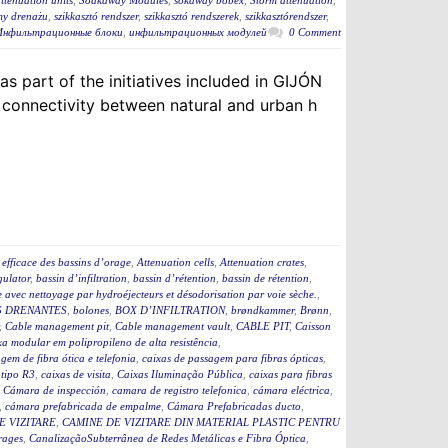
tenuation units
,
Soakaway Modules
,
sokaway bobex
,
Storm attenuation
,
my drenażu
,
szikkasztó rendszer
,
szikkasztó rendszerek
,
szikkasztórendszer
,
Инфильтрационные блоки
,
инфильтрационных модулей
0 Comment
s part of the initiatives included in GIJÓN
connectivity between natural and urban h
efficace des bassins d’orage
,
Attenuation cells
,
Attenuation crates
,
ulator
,
bassin d’infiltration
,
bassin d’rétention
,
bassin de rétention
,
 avec nettoyage par hydroéjecteurs et désodorisation par voie sèche.
,
 DRENANTES
,
bolones
,
BOX D’INFILTRATION
,
brøndkammer
,
Brønn
,
,
Cable management pit
,
Cable management vault
,
CABLE PIT
,
Caisson
a modular em polipropileno de alta resistência
,
gem de fibra ótica e telefonia
,
caixas de passagem para fibras ópticas
,
 tipo R3
,
caixas de visita
,
Caixas Iluminação Pública
,
caixas para fibras
,
Cámara de inspección
,
camara de registro telefonica
,
cámara eléctrica
,
,
cámara prefabricada de empalme
,
Cámara Prefabricadas ducto
,
E VIZITARE
,
CAMINE DE VIZITARE DIN MATERIAL PLASTIC PENTRU
rages
,
CanalizaçãoSubterrânea de Redes Metálicas e Fibra Óptica
,