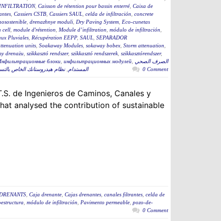
INFILTRATION
,
Caisson de rétention pour bassin enterré
,
Caixa de
rantes
,
Cassiers CSTB
,
Cassiers SAUL
,
celda de infiltración
,
concrete
osostenible
,
drenazhnye moduli
,
Dry Paving System
,
Eco-cunetas
n cell
,
module d'rétention
,
Module d’infiltration
,
módulo de infiltración
,
ux Pluviales
,
Récupération EEPP
,
SAUL
,
SEPARADOR
tenuation units
,
Soakaway Modules
,
sokaway bobex
,
Storm attenuation
,
my drenażu
,
szikkasztó rendszer
,
szikkasztó rendszerek
,
szikkasztórendszer
,
Инфильтрационные блоки
,
инфильтрационных модулей
,
الصرف الصحي
نظام هيدروستانك الخاص بال
,
المستدام
0 Comment
.S. de Ingenieros de Caminos, Canales y
that analysed the contribution of sustainable
 DRENANTS
,
Caja drenante
,
Cajas drenantes
,
canales filtrantes
,
celda de
estructura
,
módulo de infiltración
,
Pavimento permeable
,
pozo-de-
0 Comment