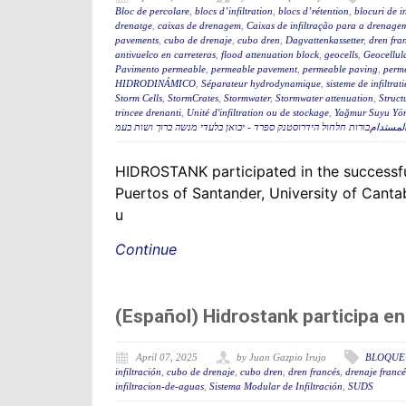
Bloc de percolare
,
blocs d’infiltration
,
blocs d’rétention
,
blocuri de in
drenatge
,
caixas de drenagem
,
Caixas de infiltração para a drenage
pavements
,
cubo de drenaje
,
cubo dren
,
Dagvattenkassetter
,
dren fra
antivuelco en carreteras
,
flood attenuation block
,
geocells
,
Geocellul
Pavimento permeable
,
permeable pavement
,
permeable paving
,
perme
HIDRODINÁMICO
,
Séparateur hydrodynamique
,
sisteme de infiltrati
Storm Cells
,
StormCrates
,
Stormwater
,
Stormwater attenuation
,
Struct
trincee drenanti
,
Unité d'infiltration ou de stockage
,
Yağmur Suyu Yön
تدامבורות חלחול הידרוסטנק ספרד - יבואן בלעדי מנשה ברוך ושות בעמ
HIDROSTANK participated in the successfu
Puertos of Santander, University of Cantab
u
Continue
(Español) Hidrostank participa e
April 07, 2025
by Juan Gazpio Irujo
BLOQUE
infiltración
,
cubo de drenaje
,
cubo dren
,
dren francés
,
drenaje francé
infiltracion-de-aguas
,
Sistema Modular de Infiltración
,
SUDS