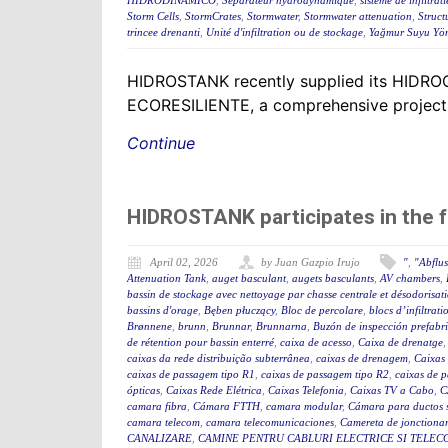
HIDRODINÁMICO
,
Séparateur hydrodynamique
,
sisteme de infiltrati
Storm Cells
,
StormCrates
,
Stormwater
,
Stormwater attenuation
,
Struct
trincee drenanti
,
Unité d'infiltration ou de stockage
,
Yağmur Suyu Yön
HIDROSTANK recently supplied its HIDROCRAT
ECORESILIENTE, a comprehensive project f
Continue
HIDROSTANK participates in the 
April 02, 2026
by Juan Gazpio Irujo
"
,
"Abflu
Attenuation Tank
,
auget basculant
,
augets basculants
,
AV chambers
,
bassin de stockage avec nettoyage par chasse centrale et désodorisat
bassins d'orage
,
Bęben płuczący
,
Bloc de percolare
,
blocs d’infiltrati
Brønnene
,
brunn
,
Brunnar
,
Brunnarna
,
Buzón de inspección prefabr
de rétention pour bassin enterré
,
caixa de acesso
,
Caixa de drenatge
caixas da rede distribuição subterrânea
,
caixas de drenagem
,
Caixas
caixas de passagem tipo R1
,
caixas de passagem tipo R2
,
caixas de 
ópticas
,
Caixas Rede Elétrica
,
Caixas Telefonia
,
Caixas TV a Cabo
,
C
camara fibra
,
Cámara FTTH
,
camara modular
,
Cámara para ductos 
camara telecom
,
camara telecomunicaciones
,
Camereta de jonctiona
CANALIZARE
,
CAMINE PENTRU CABLURI ELECTRICE SI TELEC