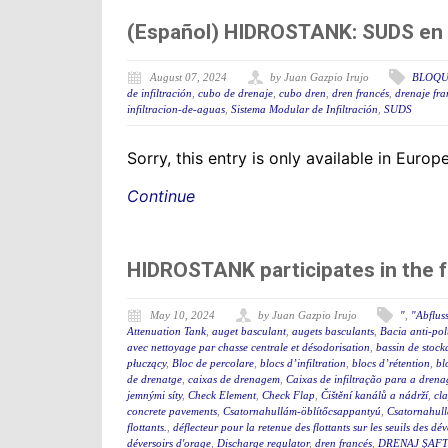
(Español) HIDROSTANK: SUDS en l
August 07, 2024
by Juan Gazpio Irujo
BLOQU
de infiltración
,
cubo de drenaje
,
cubo dren
,
dren francés
,
drenaje fra
infiltracion-de-aguas
,
Sistema Modular de Infiltración
,
SUDS
Sorry, this entry is only available in Euro
Continue
HIDROSTANK participates in the 
May 10, 2024
by Juan Gazpio Irujo
"
,
"Abflus
Attenuation Tank
,
auget basculant
,
augets basculants
,
Bacia anti-po
avec nettoyage par chasse centrale et désodorisation
,
bassin de stock
płuczący
,
Bloc de percolare
,
blocs d’infiltration
,
blocs d’rétention
,
bl
de drenatge
,
caixas de drenagem
,
Caixas de infiltração para a dren
jemnými síty
,
Check Element
,
Check Flap
,
Čištění kanálů a nádrží
,
cla
concrete pavements
,
Csatornahullám-öblítőcsappantyú
,
Csatornahul
flottants.
,
déflecteur pour la retenue des flottants sur les seuils des d
déversoirs d'orage
,
Discharge regulator
,
dren francés
,
DRENAJ ŞAFT