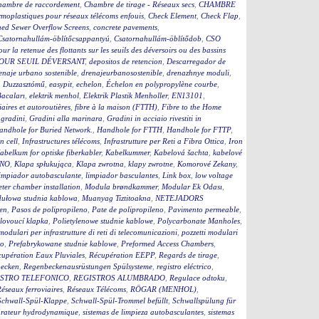
hambre de raccordement
,
Chambre de tirage - Réseaux secs
,
CHAMBRE
moplastiques pour réseaux télécoms enfouis
,
Check Element
,
Check Flap
,
ed Sewer Overflow Screens
,
concrete pavements
,
Csatornahullám-öblítőcsappantyú
,
Csatornahullám-öblítődob
,
CSO
our la retenue des flottants sur les seuils des déversoirs ou des bassins
OUR SEUIL DÉVERSANT
,
depositos de retencion
,
Descarregador de
enaje urbano sostenible
,
drenajeurbanosostenible
,
drenazhnye moduli
,
,
Duzzasztómű
,
easypit
,
echelon
,
Échelon en polypropylène courbe
,
Bacaları
,
elektrik menhol
,
Elektrik Plastik Menholler
,
EN13101
,
iaires et autoroutières
,
fibre à la maison (FTTH)
,
Fibre to the Home
,
gradini
,
Gradini alla marinara
,
Gradini in acciaio rivestiti in
andhole for Buried Network.
,
Handhole for FTTH
,
Handhole for FTTP
,
on cell
,
Infrastructures télécoms
,
Infrastrutture per Reti a Fibra Ottica
,
Iron
abelkum for optiske fiberkabler
,
Kabelkummer
,
Kabelová šachta
,
kabelové
ČNO
,
Klapa spłukująca
,
Klapa zwrotna
,
klapy zwrotne
,
Komorové Zekany
,
impiador autobasculante
,
limpiador basculantes
,
Link box
,
low voltage
ter chamber installation
,
Modula brøndkammer
,
Modular Ek Odası
,
ułowa studnia kablowa
,
Muanyag Tiztitoakna
,
NETEJADORS
en
,
Pasos de polipropileno
,
Pate de polipropileno
,
Pavimento permeable
,
lovoucí klapka
,
Polietylenowe studnie kablowe
,
Polycarbonate Manholes
,
 modulari per infrastrutture di reti di telecomunicazioni
,
pozzetti modulari
to
,
Prefabrykowane studnie kablowe
,
Preformed Access Chambers
,
upération Eaux Pluviales
,
Récupération EEPP
,
Regards de tirage
,
becken
,
Regenbeckenausrüstungen Spülsysteme
,
registro eléctrico
,
STRO TELEFONICO
,
REGISTROS ALUMBRADO
,
Regulace odtoku
,
éseaux ferroviaires
,
Réseaux Télécoms
,
RÖGAR (MENHOL)
,
Schwall-Spül-Klappe
,
Schwall-Spül-Trommel befüllt
,
Schwallspülung für
rateur hydrodynamique
,
sistemas de limpieza autobasculantes
,
sistemas