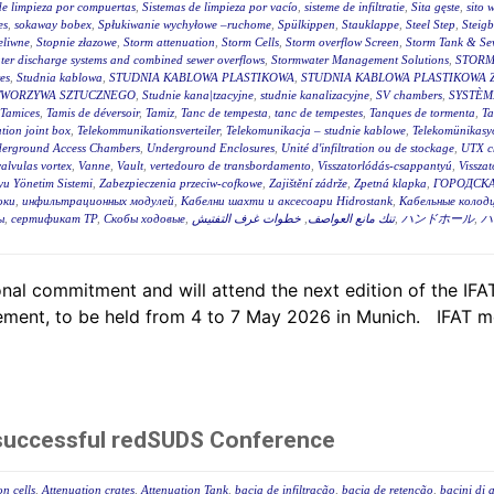
de limpieza por compuertas
,
Sistemas de limpieza por vacío
,
sisteme de infiltratie
,
Sita gęste
,
sito 
es
,
sokaway bobex
,
Spłukiwanie wychyłowe –ruchome
,
Spülkippen
,
Stauklappe
,
Steel Step
,
Steig
eliwne
,
Stopnie złazowe
,
Storm attenuation
,
Storm Cells
,
Storm overflow Screen
,
Storm Tank & Se
ter discharge systems and combined sewer overflows
,
Stormwater Management Solutions
,
STORM
es
,
Studnia kablowa
,
STUDNIA KABLOWA PLASTIKOWA
,
STUDNIA KABLOWA PLASTIKOWA 
TWORZYWA SZTUCZNEGO
,
Studnie kana|tzacyjne
,
studnie kanalizacyjne
,
SV chambers
,
SYSTÈM
Tamices
,
Tamis de déversoir
,
Tamiz
,
Tanc de tempesta
,
tanc de tempestes
,
Tanques de tormenta
,
T
tion joint box
,
Telekommunikationsverteiler
,
Telekomunikacja – studnie kablowe
,
Telekomünikasyo
erground Access Chambers
,
Underground Enclosures
,
Unité d'infiltration ou de stockage
,
UTX c
valvulas vortex
,
Vanne
,
Vault
,
vertedouro de transbordamento
,
Visszatorlódás-csappantyú
,
Vissza
u Yönetim Sistemi
,
Zabezpieczenia przeciw-cofkowe
,
Zajištění zádrže
,
Zpetná klapka
,
ГОРОДСКА
оки
,
инфильтрационных модулей
,
Кабелни шахти и аксесоари Hidrostank
,
Кабельные колодц
ы
,
сертификат ТР
,
Скобы ходовые
,
خطوات غرف التفتيش
,
تنك مانع العواصف
,
ハンドホール
,
ハ
al commitment and will attend the next edition of the IFAT,
ent, to be held from 4 to 7 May 2026 in Munich. IFAT me
 successful redSUDS Conference
on cells
,
Attenuation crates
,
Attenuation Tank
,
bacia de infiltração
,
bacia de retenção
,
bacini di 