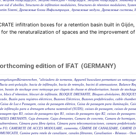
e
,
skrzynek rozsączających
,
Skrzynki retencyjno - rozsączające
,
Skrzynki rozsączające
,
Soakaway at
ure nid d’abeilles
,
Structures de infiltration modulaires
,
Structures de rétention modulaires
,
Syste
etim Sistemi
,
Дренажные блоки Инфильтрация.
,
дренажные модули
,
Дренажные системы
,
E infiltration boxes for a retention basin built in Gijón, a
or the renaturalization of spaces and the improvement of 
forthcoming edition of IFAT (GERMANY)
ssregelungenBürstenrechen
,
"aliviadero de tormenta
,
Appareil basculant permettant un nettoyage 
Bacia anti-poluição
,
bacia de infiltração
,
bacia de retenção
,
bacini di attenuazione
,
Balance Reg
ion
,
bassin de stockage avec nettoyage par clapets de chasse et désodorisation
,
bassin de stockage
on
,
blocs d’rétention
,
blocuri de infiltratie
,
BLOQUE DRENANTE
,
Bloques alvéolaires
,
BLOQUES
icado
,
Buzón para registros eléctricos
,
Buzones Eléctricos
,
Buzones prefabricados
,
cable chamber
,
Caixa de Luz e Passagem
,
caixa de passagem elétrica
,
Caixa de passagem para iluminação
,
Caix
 de infiltração para a drenagem urbana sustentável (SUDS)
,
caixas de passagem
,
caixas de passa
passagem tipo R3
,
caixas de passagens tipo R1
,
caixas de passagens tipo R2
,
caixas de passagens
AIXES DRENANTS
,
Caja drenante
,
Cajas drenantes
,
Camara de concreto
,
Camara de hormigon
subterráneos
,
Cámara para fibra óptica
,
Cámara para telecomunicaciones
,
camara prefabricada
re FO
,
CAMERETE DE ACCES MODULARE
,
cameretta
,
CĂMINE DE CANALIZARE
,
CAMINE D
OMUNICATII
,
Camine petru retele de canalizare
,
canales filtrantes
,
Canalisation - Réseaux - Ouv