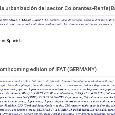
a urbanización del sector Colorantes-Renfe(B
E DRENANTE
,
BLOQUES DRENANTES
,
bolones
,
Caixa de drenatge
,
Caixa de drenaxe
,
CAIXE
ncés
,
drenaje urbano sostenible
,
drenajeurbanosostenible
,
Eco-cunetas antivuelco en carreteras
,
pean Spanish.
forthcoming edition of IFAT (GERMANY)
sregelungenBürstenrechen
,
"aliviadero de tormenta
,
Appareil basculant permettant un nettoyage 
luição
,
bacia de infiltração
,
bacia de retenção
,
bacini di attenuazione
,
Balance Regulator
,
bassin
age avec nettoyage par clapets de chasse et désodorisation
,
bassin de stockage avec nettoyage par
ocuri de infiltratie
,
BLOQUE DRENANTE
,
Bloques alvéolaires
,
BLOQUES DRENANTES
,
bolones
agem urbana sustentável (SUDS)
,
CAIXES DRENANTS
,
Caja drenante
,
Cajas drenantes
,
canales f
pet anti retour de nez
,
clapet de nez
,
clapetas
,
clapetas antirretorno
,
clapets
,
clapets anti-retour
,
lám-öblítődob
,
CSO (Combined Sewer Outflow) tanks.
,
CSO retention tanks
,
cubo de drenaje
,
cub
éversoirs ou des bassins d’orage
,
DÉGRILLEUR À BARREAUX POUR SEUIL DÉVERSANT
,
deposi
I
,
Drenaj sistemleri
,
drenaje francés
,
drenaje urbano sostenible
,
drenajeurbanosostenible
,
drenaz