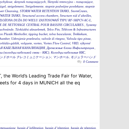
wychyłowe
,
skrzynek rozsączających
,
Skrzynki retencyjno - rozsączające
,
bügel
,
steigelement
,
Steigelemente
,
stopnie podwójne powlekane
,
stopnie
wer Cleansing
,
STORM WATER RETENTION TANKS
,
StormCrates
,
WATER TANKS
,
Structural access chambers
,
Structure nid d’abeilles
,
ZŁOŻONA DUŻA DO WIELU ZASTOSOWAŃ TYPU RF-SKPCV-AC-L
,
E DE NETTOYAGE CENTRAL POUR BASSINS CIRCULAIRES.
,
Systemy
auchwände
,
Távközlési aknaelemek
,
Telco Pits
,
Télécom & Infrastructures
n Plastik Menholler
,
tipping bucket
,
tolva basculante
,
Trekkekum
,
hamber
,
Uzbrojenie przelewów
,
valvole di ritegno
,
Valvula tipo pinza
,
torlódás-gátlók
,
volquete
,
vortex
,
Vortex Flow Control
,
VRD
,
výkyvné
Я КАБЕЛЬНАЯ КАНАЛИЗАЦИЯ
,
Дренажные блоки Инфильтрация.
,
ы (колодцы кабельной связи - ККС)
,
Колодцы кабельные ККС
,
ンドホール テレコミュニケーション
,
マンホール
,
モジュラーハンド
0 Comment
 the World’s Leading Trade Fair for Water,
ets for 4 days in MUNICH all the eq
attenuazione
,
bassin d’infiltration
,
bassin d’rétention
,
bassin de rétention
,