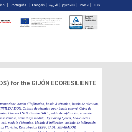
ish
|
Português
|
Français
|
العربية
|
русский
|
Polski
|
Türk
UDS) for the GIJÓN ECORESILIENTE
attenuazione
,
bassin d’infiltration
,
bassin d’rétention
,
bassin de rétention
,
INFILTRATION
,
Caisson de rétention pour bassin enterré
,
Caixa de
rantes
,
Cassiers CSTB
,
Cassiers SAUL
,
celda de infiltración
,
concrete
osostenible
,
drenazhnye moduli
,
Dry Paving System
,
Eco-cunetas
n cell
,
module d'rétention
,
Module d’infiltration
,
módulo de infiltración
,
ux Pluviales
,
Récupération EEPP
,
SAUL
,
SEPARADOR