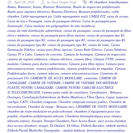
April 28, 2026
by Juan Gazpio Irujo
AV chambers
,
brøndkammer
,
Brønn
,
Brønnene
,
brunn
,
Brunnar
,
Brunnarna
,
Buzón de inspección prefabricado
,
Buzón para registros eléctricos
,
Buzones Eléctricos
,
Buzones prefabricados
,
cable
chamber
,
Cable management pit
,
Cable management vault
,
CABLE PIT
,
caixa de acesso
,
Caixa de Luz e Passagem
,
caixa de passagem elétrica
,
Caixa de passagem para
iluminação
,
Caixa modular em polipropileno de alta resistência
,
caixas da rede distribuição subterrânea
,
caixas de passagem
,
caixas de passagem de fibra
ótica e telefonia
,
caixas de passagem para fibras ópticas
,
caixas de passagem tipo R1
,
caixas de passagem tipo R2
,
caixas de passagem tipo R3
,
caixas de passagens tipo R1
,
caixas de passagens tipo R2
,
caixas de passagens tipo R3
,
caixas de visita
,
Caixas
Iluminação Pública
,
caixas para fibras ópticas
,
Caixas Rede Elétrica
,
Caixas Telefonia
,
Caixas TV a Cabo
,
Camara de concreto
,
Camara de hormigon
,
Cámara de inspección
,
camara de registro telefonica
,
cámara eléctrica
,
camara fibra
,
Cámara FTTH
,
camara
modular
,
Cámara para ductos subterráneos
,
Cámara para fibra óptica
,
Cámara para
telecomunicaciones
,
camara prefabricada
,
cámara prefabricada de empalme
,
Cámara
Prefabricadas ducto
,
camara telecom
,
camara telecomunicaciones
,
Camereta de
jonctionare FO
,
CAMERETE DE ACCES MODULARE
,
cameretta
,
CĂMINE DE
CANALIZARE
,
CAMINE DE VIZITARE
,
CAMINE DE VIZITARE DIN MATERIAL
PLASTIC PENTRU CANALIZARE
,
CAMINE PENTRU CABLURI ELECTRICE
SI TELECOMUNICATII
,
Camine petru retele de canalizare
,
Canalisation - Réseaux -
Ouvrages
,
CanalizaçãoSubterrânea de Redes Metálicas e Fibra Óptica
,
Capac inspectie
,
catchpit
,
CATV
,
Chambre composite
,
Chambre composite travaux publics
,
Chambre de
raccordement
,
Chambre de tirage - Réseaux secs
,
CHAMBRE DE VISITE MODULAIRE
,
chambre-de-visite-modulaire-en-polycarbonate
,
chambres d’équipement pour eau
potable
,
chambres préfabriquées telecom
,
Chambres thermoplastiques pour réseaux
télécoms enfouis
,
drawpit
,
Drawpit Chambers
,
Duct Access Boxes
,
duct access chamber
,
duct access chambers
,
easypit
,
Ek Odalari
,
Ek Odasi
,
Elektrik Bacaları
,
elektrik menhol
,
Elektrik Plastik Menholler
,
Energetyka – studnie kablowe
,
ferroviaires et autoroutières
,