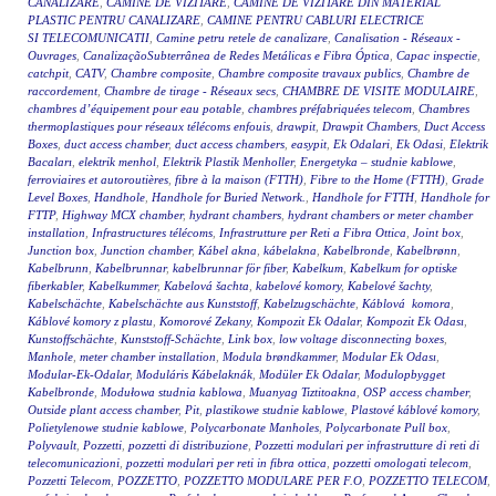
CANALIZARE
,
CAMINE DE VIZITARE
,
CAMINE DE VIZITARE DIN MATERIAL
PLASTIC PENTRU CANALIZARE
,
CAMINE PENTRU CABLURI ELECTRICE
SI TELECOMUNICATII
,
Camine petru retele de canalizare
,
Canalisation - Réseaux -
Ouvrages
,
CanalizaçãoSubterrânea de Redes Metálicas e Fibra Óptica
,
Capac inspectie
,
catchpit
,
CATV
,
Chambre composite
,
Chambre composite travaux publics
,
Chambre de
raccordement
,
Chambre de tirage - Réseaux secs
,
CHAMBRE DE VISITE MODULAIRE
,
chambres d’équipement pour eau potable
,
chambres préfabriquées telecom
,
Chambres
thermoplastiques pour réseaux télécoms enfouis
,
drawpit
,
Drawpit Chambers
,
Duct Access
Boxes
,
duct access chamber
,
duct access chambers
,
easypit
,
Ek Odalari
,
Ek Odasi
,
Elektrik
Bacaları
,
elektrik menhol
,
Elektrik Plastik Menholler
,
Energetyka – studnie kablowe
,
ferroviaires et autoroutières
,
fibre à la maison (FTTH)
,
Fibre to the Home (FTTH)
,
Grade
Level Boxes
,
Handhole
,
Handhole for Buried Network.
,
Handhole for FTTH
,
Handhole for
FTTP
,
Highway MCX chamber
,
hydrant chambers
,
hydrant chambers or meter chamber
installation
,
Infrastructures télécoms
,
Infrastrutture per Reti a Fibra Ottica
,
Joint box
,
Junction box
,
Junction chamber
,
Kábel akna
,
kábelakna
,
Kabelbronde
,
Kabelbrønn
,
Kabelbrunn
,
Kabelbrunnar
,
kabelbrunnar för fiber
,
Kabelkum
,
Kabelkum for optiske
fiberkabler
,
Kabelkummer
,
Kabelová šachta
,
kabelové komory
,
Kabelové šachty
,
Kabelschächte
,
Kabelschächte aus Kunststoff
,
Kabelzugschächte
,
Káblová komora
,
Káblové komory z plastu
,
Komorové Zekany
,
Kompozit Ek Odalar
,
Kompozit Ek Odası
,
Kunstoffschächte
,
Kunststoff-Schächte
,
Link box
,
low voltage disconnecting boxes
,
Manhole
,
meter chamber installation
,
Modula brøndkammer
,
Modular Ek Odası
,
Modular-Ek-Odalar
,
Moduláris Kábelaknák
,
Modüler Ek Odalar
,
Modulopbygget
Kabelbronde
,
Modułowa studnia kablowa
,
Muanyag Tiztitoakna
,
OSP access chamber
,
Outside plant access chamber
,
Pit
,
plastikowe studnie kablowe
,
Plastové káblové komory
,
Polietylenowe studnie kablowe
,
Polycarbonate Manholes
,
Polycarbonate Pull box
,
Polyvault
,
Pozzetti
,
pozzetti di distribuzione
,
Pozzetti modulari per infrastrutture di reti di
telecomunicazioni
,
pozzetti modulari per reti in fibra ottica
,
pozzetti omologati telecom
,
Pozzetti Telecom
,
POZZETTO
,
POZZETTO MODULARE PER F.O
,
POZZETTO TELECOM
,