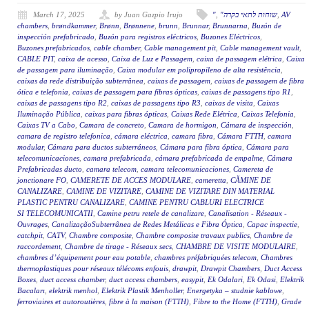
March 17, 2025
by Juan Gazpio Irujo
"
,
"שוחות לתאי בקרה
,
AV
chambers
,
brøndkammer
,
Brønn
,
Brønnene
,
brunn
,
Brunnar
,
Brunnarna
,
Buzón de
inspección prefabricado
,
Buzón para registros eléctricos
,
Buzones Eléctricos
,
Buzones prefabricados
,
cable chamber
,
Cable management pit
,
Cable management vault
,
CABLE PIT
,
caixa de acesso
,
Caixa de Luz e Passagem
,
caixa de passagem elétrica
,
Caixa
de passagem para iluminação
,
Caixa modular em polipropileno de alta resistência
,
caixas da rede distribuição subterrânea
,
caixas de passagem
,
caixas de passagem de fibra
ótica e telefonia
,
caixas de passagem para fibras ópticas
,
caixas de passagens tipo R1
,
caixas de passagens tipo R2
,
caixas de passagens tipo R3
,
caixas de visita
,
Caixas
Iluminação Pública
,
caixas para fibras ópticas
,
Caixas Rede Elétrica
,
Caixas Telefonia
,
Caixas TV a Cabo
,
Camara de concreto
,
Camara de hormigon
,
Cámara de inspección
,
camara de registro telefonica
,
cámara eléctrica
,
camara fibra
,
Cámara FTTH
,
camara
modular
,
Cámara para ductos subterráneos
,
Cámara para fibra óptica
,
Cámara para
telecomunicaciones
,
camara prefabricada
,
cámara prefabricada de empalme
,
Cámara
Prefabricadas ducto
,
camara telecom
,
camara telecomunicaciones
,
Camereta de
jonctionare FO
,
CAMERETE DE ACCES MODULARE
,
cameretta
,
CĂMINE DE
CANALIZARE
,
CAMINE DE VIZITARE
,
CAMINE DE VIZITARE DIN MATERIAL
PLASTIC PENTRU CANALIZARE
,
CAMINE PENTRU CABLURI ELECTRICE
SI TELECOMUNICATII
,
Camine petru retele de canalizare
,
Canalisation - Réseaux -
Ouvrages
,
CanalizaçãoSubterrânea de Redes Metálicas e Fibra Óptica
,
Capac inspectie
,
catchpit
,
CATV
,
Chambre composite
,
Chambre composite travaux publics
,
Chambre de
raccordement
,
Chambre de tirage - Réseaux secs
,
CHAMBRE DE VISITE MODULAIRE
,
chambres d’équipement pour eau potable
,
chambres préfabriquées telecom
,
Chambres
thermoplastiques pour réseaux télécoms enfouis
,
drawpit
,
Drawpit Chambers
,
Duct Access
Boxes
,
duct access chamber
,
duct access chambers
,
easypit
,
Ek Odalari
,
Ek Odasi
,
Elektrik
Bacaları
,
elektrik menhol
,
Elektrik Plastik Menholler
,
Energetyka – studnie kablowe
,
ferroviaires et autoroutières
,
fibre à la maison (FTTH)
,
Fibre to the Home (FTTH)
,
Grade