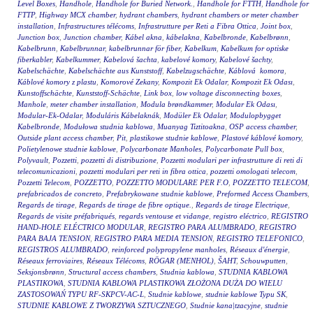
Level Boxes
,
Handhole
,
Handhole for Buried Network.
,
Handhole for FTTH
,
Handhole for
FTTP
,
Highway MCX chamber
,
hydrant chambers
,
hydrant chambers or meter chamber
installation
,
Infrastructures télécoms
,
Infrastrutture per Reti a Fibra Ottica
,
Joint box
,
Junction box
,
Junction chamber
,
Kábel akna
,
kábelakna
,
Kabelbronde
,
Kabelbrønn
,
Kabelbrunn
,
Kabelbrunnar
,
kabelbrunnar för fiber
,
Kabelkum
,
Kabelkum for optiske
fiberkabler
,
Kabelkummer
,
Kabelová šachta
,
kabelové komory
,
Kabelové šachty
,
Kabelschächte
,
Kabelschächte aus Kunststoff
,
Kabelzugschächte
,
Káblová komora
,
Káblové komory z plastu
,
Komorové Zekany
,
Kompozit Ek Odalar
,
Kompozit Ek Odası
,
Kunstoffschächte
,
Kunststoff-Schächte
,
Link box
,
low voltage disconnecting boxes
,
Manhole
,
meter chamber installation
,
Modula brøndkammer
,
Modular Ek Odası
,
Modular-Ek-Odalar
,
Moduláris Kábelaknák
,
Modüler Ek Odalar
,
Modulopbygget
Kabelbronde
,
Modułowa studnia kablowa
,
Muanyag Tiztitoakna
,
OSP access chamber
,
Outside plant access chamber
,
Pit
,
plastikowe studnie kablowe
,
Plastové káblové komory
,
Polietylenowe studnie kablowe
,
Polycarbonate Manholes
,
Polycarbonate Pull box
,
Polyvault
,
Pozzetti
,
pozzetti di distribuzione
,
Pozzetti modulari per infrastrutture di reti di
telecomunicazioni
,
pozzetti modulari per reti in fibra ottica
,
pozzetti omologati telecom
,
Pozzetti Telecom
,
POZZETTO
,
POZZETTO MODULARE PER F.O
,
POZZETTO TELECOM
,
prefabricados de concreto
,
Prefabrykowane studnie kablowe
,
Preformed Access Chambers
,
Regards de tirage
,
Regards de tirage de fibre optique.
,
Regards de tirage Electrique
,
Regards de visite préfabriqués
,
regards ventouse et vidange
,
registro eléctrico
,
REGISTRO
HAND-HOLE ELÉCTRICO MODULAR
,
REGISTRO PARA ALUMBRADO
,
REGISTRO
PARA BAJA TENSION
,
REGISTRO PARA MEDIA TENSION
,
REGISTRO TELEFONICO
,
REGISTROS ALUMBRADO
,
reinforced polypropylene manholes
,
Réseaux d'énergie
,
Réseaux ferroviaires
,
Réseaux Télécoms
,
RÖGAR (MENHOL)
,
ŠAHT
,
Schouwputten
,
Seksjonsbrønn
,
Structural access chambers
,
Studnia kablowa
,
STUDNIA KABLOWA
PLASTIKOWA
,
STUDNIA KABLOWA PLASTIKOWA ZŁOŻONA DUŻA DO WIELU
ZASTOSOWAŃ TYPU RF-SKPCV-AC-L
,
Studnie kablowe
,
studnie kablowe Typu SK
,
STUDNIE KABLOWE Z TWORZYWA SZTUCZNEGO
,
Studnie kana|tzacyjne
,
studnie