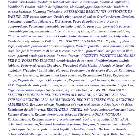
Modular-Ek-Odalar
,
Moduláris Kábelaknák
,
module d'rétention
,
Module d’infiltration
,
Modüler Ek Odalar
,
módulo de infiltración
,
Modulopbygget Kabelbronde
,
Modułowa
studnia kablowa
,
Muanyag Tiztitoakna
,
NETEJADORS BASCULANTS
,
NETTOYAGE DE
BASSINS
,
OSP access chamber
,
Outside plant access chamber
,
Overflow Screen
,
Overflow
Screening
,
pantallas deflectoras
,
PAS Screen
,
Pasos de polipropileno
,
Pate de
polipropileno
,
Pavimento permeable
,
peldaño
,
peldaño para pozo
,
permeable pavement
,
permeable paving
,
permeable surface
,
Pit
,
Pivoting Drum
,
plastikowe studnie kablowe
,
Plastové káblové komory
,
Plovoucí klapka
,
Polietylenowe studnie kablowe
,
Polycarbonate
Manholes
,
Polycarbonate Pull box
,
POLYPROPYLEEN KLIMTREDEN
,
polypropylene
steps
,
Polyvault
,
pozo-de-infiltracion-de-aguas
,
Pozzetti
,
pozzetti di distribuzione
,
Pozzetti
modulari per infrastrutture di reti di telecomunicazioni
,
pozzetti modulari per reti in fibra
ottica
,
pozzetti omologati telecom
,
Pozzetti Telecom
,
POZZETTO
,
POZZETTO MODULARE
PER F.O
,
POZZETTO TELECOM
,
prefabricados de concreto
,
Prefabrykowane studnie
kablowe
,
Preformed Access Chambers
,
Přepadová čistící klapka
,
Přepadový čistící válec
naplněný
,
Přepadový čistící válec plovoucí
,
Protection des déversoirs d'orage
,
Rain block
,
Rainwater Harvesting
,
Récupération Eaux Pluviales
,
Récupération EEPP
,
Regards de
tirage
,
Regards de tirage de fibre optique.
,
Regards de tirage Electrique
,
Regards de visite
AEP
,
Regards de visite préfabriqués
,
regards ventouse et vidange
,
Regen-überlaufbecken
,
Regenbeckenausrüstungen Spülsysteme
,
registro eléctrico
,
REGISTRO HAND-HOLE
ELÉCTRICO MODULAR
,
REGISTRO PARA ALUMBRADO
,
REGISTRO PARA BAJA
TENSION
,
REGISTRO PARA MEDIA TENSION
,
REGISTRO TELEFONICO
,
REGISTROS
ALUMBRADO
,
Regulace odtoku
,
Regulacja odpływu ze zbiorników
,
Régulateur de débit
,
Régulateur de débit vortex
,
REGULATEUR VORTEX
,
reinforced polypropylene manholes
,
Réseaux d'énergie
,
Réseaux ferroviaires
,
Réseaux Télécoms
,
RÖGAR (MENHOL)
,
Rückstauklappe
,
Rückstausicherung
,
Rückstauventil
,
Šachtová stupadla
,
ŠAHT
,
SAUL
,
Schachtabdeckungen;Šachtové kanalizační poklopy;Tampons
,
Schouwputten
,
Schwall-
Spül-Klappe
,
Schwall-Spül-Trommel befüllt
,
Schwallspülung für Becken und Kanäle
,
Schwenk-Strahl-Reiniger
,
Schwimmklappe
,
Schwingrechen
,
Screening & Water Treatment
,