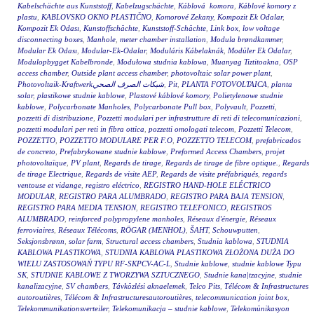
Kabelschächte aus Kunststoff
,
Kabelzugschächte
,
Káblová komora
,
Káblové komory z
plastu
,
KABLOVSKO OKNO PLASTIČNO
,
Komorové Zekany
,
Kompozit Ek Odalar
,
Kompozit Ek Odası
,
Kunstoffschächte
,
Kunststoff-Schächte
,
Link box
,
low voltage
disconnecting boxes
,
Manhole
,
meter chamber installation
,
Modula brøndkammer
,
Modular Ek Odası
,
Modular-Ek-Odalar
,
Moduláris Kábelaknák
,
Modüler Ek Odalar
,
Modulopbygget Kabelbronde
,
Modułowa studnia kablowa
,
Muanyag Tiztitoakna
,
OSP
access chamber
,
Outside plant access chamber
,
photovoltaic solar power plant
,
Photovoltaik-Kraftwerkشبكات الصرف الصحي
,
Pit
,
PLANTA FOTOVOLTAICA
,
planta
solar
,
plastikowe studnie kablowe
,
Plastové káblové komory
,
Polietylenowe studnie
kablowe
,
Polycarbonate Manholes
,
Polycarbonate Pull box
,
Polyvault
,
Pozzetti
,
pozzetti di distribuzione
,
Pozzetti modulari per infrastrutture di reti di telecomunicazioni
,
pozzetti modulari per reti in fibra ottica
,
pozzetti omologati telecom
,
Pozzetti Telecom
,
POZZETTO
,
POZZETTO MODULARE PER F.O
,
POZZETTO TELECOM
,
prefabricados
de concreto
,
Prefabrykowane studnie kablowe
,
Preformed Access Chambers
,
projet
photovoltaïque
,
PV plant
,
Regards de tirage
,
Regards de tirage de fibre optique.
,
Regards
de tirage Electrique
,
Regards de visite AEP
,
Regards de visite préfabriqués
,
regards
ventouse et vidange
,
registro eléctrico
,
REGISTRO HAND-HOLE ELÉCTRICO
MODULAR
,
REGISTRO PARA ALUMBRADO
,
REGISTRO PARA BAJA TENSION
,
REGISTRO PARA MEDIA TENSION
,
REGISTRO TELEFONICO
,
REGISTROS
ALUMBRADO
,
reinforced polypropylene manholes
,
Réseaux d'énergie
,
Réseaux
ferroviaires
,
Réseaux Télécoms
,
RÖGAR (MENHOL)
,
ŠAHT
,
Schouwputten
,
Seksjonsbrønn
,
solar farm
,
Structural access chambers
,
Studnia kablowa
,
STUDNIA
KABLOWA PLASTIKOWA
,
STUDNIA KABLOWA PLASTIKOWA ZŁOŻONA DUŻA DO
WIELU ZASTOSOWAŃ TYPU RF-SKPCV-AC-L
,
Studnie kablowe
,
studnie kablowe Typu
SK
,
STUDNIE KABLOWE Z TWORZYWA SZTUCZNEGO
,
Studnie kana|tzacyjne
,
studnie
kanalizacyjne
,
SV chambers
,
Távközlési aknaelemek
,
Telco Pits
,
Télécom & Infrastructures
autoroutières
,
Télécom & Infrastructuresautoroutières
,
telecommunication joint box
,
Telekommunikationsverteiler
,
Telekomunikacja – studnie kablowe
,
Telekomünikasyon