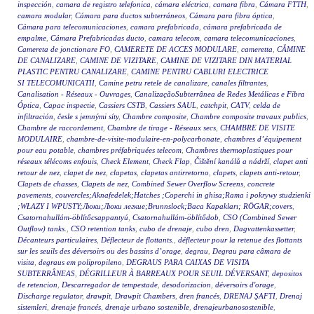
inspección
,
camara de registro telefonica
,
cámara eléctrica
,
camara fibra
,
Cámara FTTH
,
camara modular
,
Cámara para ductos subterráneos
,
Cámara para fibra óptica
,
Cámara para telecomunicaciones
,
camara prefabricada
,
cámara prefabricada de
empalme
,
Cámara Prefabricadas ducto
,
camara telecom
,
camara telecomunicaciones
,
Camereta de jonctionare FO
,
CAMERETE DE ACCES MODULARE
,
cameretta
,
CĂMINE
DE CANALIZARE
,
CAMINE DE VIZITARE
,
CAMINE DE VIZITARE DIN MATERIAL
PLASTIC PENTRU CANALIZARE
,
CAMINE PENTRU CABLURI ELECTRICE
SI TELECOMUNICATII
,
Camine petru retele de canalizare
,
canales filtrantes
,
Canalisation - Réseaux - Ouvrages
,
CanalizaçãoSubterrânea de Redes Metálicas e Fibra
Óptica
,
Capac inspectie
,
Cassiers CSTB
,
Cassiers SAUL
,
catchpit
,
CATV
,
celda de
infiltración
,
česle s jemnými síty
,
Chambre composite
,
Chambre composite travaux publics
,
Chambre de raccordement
,
Chambre de tirage - Réseaux secs
,
CHAMBRE DE VISITE
MODULAIRE
,
chambre-de-visite-modulaire-en-polycarbonate
,
chambres d’équipement
pour eau potable
,
chambres préfabriquées telecom
,
Chambres thermoplastiques pour
réseaux télécoms enfouis
,
Check Element
,
Check Flap
,
Čištění kanálů a nádrží
,
clapet anti
retour de nez
,
clapet de nez
,
clapetas
,
clapetas antirretorno
,
clapets
,
clapets anti-retour
,
Clapets de chasses
,
Clapets de nez
,
Combined Sewer Overflow Screens
,
concrete
pavements
,
couvercles;Aknafedelek;Hatches ;Coperchi in ghisa;Rama i pokrywy studzienki
;WŁAZY I WPUSTY;Люки;Люки легкие;Brunnslock;Baca Kapakları; RÖGAR;covers
,
Csatornahullám-öblítőcsappantyú
,
Csatornahullám-öblítődob
,
CSO (Combined Sewer
Outflow) tanks.
,
CSO retention tanks
,
cubo de drenaje
,
cubo dren
,
Dagvattenkassetter
,
Décanteurs particulaires
,
Déflecteur de flottants.
,
déflecteur pour la retenue des flottants
sur les seuils des déversoirs ou des bassins d’orage
,
degrau
,
Degrau para câmara de
visita
,
degraus em polipropileno
,
DEGRAUS PARA CAIXAS DE VISITA
SUBTERRÂNEAS
,
DÉGRILLEUR À BARREAUX POUR SEUIL DÉVERSANT
,
depositos
de retencion
,
Descarregador de tempestade
,
desodorizacion
,
déversoirs d'orage
,
Discharge regulator
,
drawpit
,
Drawpit Chambers
,
dren francés
,
DRENAJ ŞAFTI
,
Drenaj
sistemleri
,
drenaje francés
,
drenaje urbano sostenible
,
drenajeurbanosostenible
,