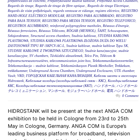
prefabricados de concreto
,
Prefabrykowane studnie kablowe
,
Preformed Access Chambers
,
Regards de tirage
,
Regards de tirage de fibre optique.
,
Regards de tirage Electrique
,
Regards de visite préfabriqués
,
regards ventouse et vidange
,
registro eléctrico
,
REGISTRO
HAND-HOLE ELÉCTRICO MODULAR
,
REGISTRO PARA ALUMBRADO
,
REGISTRO
PARA BAJA TENSION
,
REGISTRO PARA MEDIA TENSION
,
REGISTRO TELEFONICO
,
REGISTROS ALUMBRADO
,
reinforced polypropylene manholes
,
Réseaux d'énergie
,
Réseaux ferroviaires
,
Réseaux Télécoms
,
RÖGAR (MENHOL)
,
ŠAHT
,
Schouwputten
,
Seksjonsbrønn
,
Structural access chambers
,
Studnia kablowa
,
STUDNIA KABLOWA
PLASTIKOWA
,
STUDNIA KABLOWA PLASTIKOWA ZŁOŻONA DUŻA DO WIELU
ZASTOSOWAŃ TYPU RF-SKPCV-AC-L
,
Studnie kablowe
,
studnie kablowe Typu SK
,
STUDNIE KABLOWE Z TWORZYWA SZTUCZNEGO
,
Studnie kana|tzacyjne
,
studnie
kanalizacyjne
,
SV chambers
,
Távközlési aknaelemek
,
Telco Pits
,
Télécom &
Infrastructuresautoroutières
,
telecommunication joint box
,
Telekommunikationsverteiler
,
Telekomunikacja – studnie kablowe
,
Telekomünikasyon Plastik Menholler
,
Trekkekum
,
trekkekummer
,
Underground Access Chambers
,
Underground Enclosures
,
UTX chamber
,
Vault
,
VRD
,
ГОРОДСКАЯ КАБЕЛЬНАЯ КАНАЛИЗАЦИЯ
,
Кабелни шахти и аксесоари
Hidrostank
,
Кабельные колодцы (колодцы кабельной связи - ККС)
,
Колодцы кабельные
ККС
,
Колодцы кабельные телекоммуникационные (ККТ)
,
ハンドホール
,
ハンドホール
テレコミュニケーション
,
マンホール
,
モジュラーハンドホール
,
電気 ハンドホール
0 Comment
HIDROSTANK will be present at the next ANGA COM
exhibition to be held in Cologne from 23rd to 25th
May in Cologne, Germany. ANGA COM is Europe’s
leading business platform for broadband, television