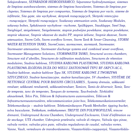
Seksjonsbrønn
,
SEPARADOR HIDRODINÁMICO
,
Séparateur hydrodynamique
,
sistemas
de limpieza autobasculantes
,
sistemas de limpieza basculantes
,
Sistemas de limpieza por
clapetas
,
Sistemas de limpieza por compuertas
,
Sistemas de limpieza por vacío
,
sisteme de
infiltratie
,
Sita gęste
,
sito wychyłowe
,
skrzynek rozsączających
,
Skrzynki retencyjno
- rozsączające
,
Skrzynki rozsączające
,
Soakaway attenuation units
,
Soakaway Modules
,
sokaway bobex
,
Spłukiwanie wychyłowe –ruchome
,
Spülkippen
,
Stauklappe
,
Steel Step
,
Steigbügel
,
steigelement
,
Steigelemente
,
stopnie podwójne powlekane
,
stopnie powlekane
,
stopnie włazowe
,
Stopnie włazowe do studni PP
,
stopnie żeliwne
,
Stopnie złazowe
,
Storm
attenuation
,
Storm Cells
,
Storm overflow Screen
,
Storm Tank & Sewer Cleansing
,
STORM
WATER RETENTION TANKS
,
StormCrates
,
stormscreen
,
stormtank
,
Stormwater
,
Stormwater attenuation
,
Stormwater discharge systems and combined sewer overflows
,
Stormwater Management Solutions
,
STORMWATER TANKS
,
Structural access chambers
,
Structure nid d’abeilles
,
Structures de infiltration modulaires
,
Structures de rétention
modulaires
,
Studnia kablowa
,
STUDNIA KABLOWA PLASTIKOWA
,
STUDNIA KABLOWA
PLASTIKOWA ZŁOŻONA DUŻA DO WIELU ZASTOSOWAŃ TYPU RF-SKPCV-AC-L
,
Studnie kablowe
,
studnie kablowe Typu SK
,
STUDNIE KABLOWE Z TWORZYWA
SZTUCZNEGO
,
Studnie kana|tzacyjne
,
studnie kanalizacyjne
,
SV chambers
,
SYSTÈME DE
NETTOYAGE CENTRAL POUR BASSINS CIRCULAIRES.
,
Systemy drenażu
,
szikkasztó
rendszer
,
szikkasztó rendszerek
,
szikkasztórendszer
,
Tamices
,
Tamis de déversoir
,
Tamiz
,
Tanc
de tempesta
,
tanc de tempestes
,
Tanques de tormenta
,
Tauchwände
,
Távközlési
aknaelemek
,
Telco Pits
,
Télécom & Infrastructures autoroutières
,
Télécom &
Infrastructuresautoroutières
,
telecommunication joint box
,
Telekommunikationsverteiler
,
Telekomunikacja – studnie kablowe
,
Telekomünikasyon Plastik Menholler
,
tipping bucket
,
tolva basculante
,
Trekkekum
,
trekkekummer
,
TREPTE DIN POLIPROPILENĂ
,
trincee
drenanti
,
Underground Access Chambers
,
Underground Enclosures
,
Unité d'infiltration ou
de stockage
,
UTX chamber
,
Uzbrojenie przelewów
,
valvole di ritegno
,
Valvula tipo pinza
,
valvula vortice
,
valvulas pico pato
,
válvulas reguladoras de caudal
,
valvulas vortex
,
Vanne
,
Vault
,
vertedouro de transbordamento
,
Visszatorlódás-csappantyú
,
Visszatorlódás-