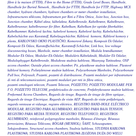
fibre à la maison (FTTH)
,
Fibre to the Home (FTTH)
,
Grade Level Boxes
,
Handhole
,
Handhole for Buried Network.
,
Handhole for FTTH
,
Handhole for FTTP
,
Highway MCX
chamber
,
hydrant chambers
,
hydrant chambers or meter chamber installation
,
Infrastructures télécoms
,
Infrastrutture per Reti a Fibra Ottica
,
Joint box
,
Junction box
,
Junction chamber
,
Kábel akna
,
kábelakna
,
Kabelbronde
,
Kabelbrønn
,
Kabelbrunn
,
Kabelbrunnar
,
kabelbrunnar för fiber
,
Kabelkum
,
Kabelkum for optiske fiberkabler
,
Kabelkummer
,
Kabelová šachta
,
kabelové komory
,
Kabelové šachty
,
Kabelschächte
,
Kabelschächte aus Kunststoff
,
Kabelzugschächte
,
Káblová komora
,
Káblové komory z
plastu
,
KABLOVSKO OKNO PLASTIČNO
,
Komorové Zekany
,
Kompozit Ek Odalar
,
Kompozit Ek Odası
,
Kunstoffschächte
,
Kunststoff-Schächte
,
Link box
,
low voltage
disconnecting boxes
,
Manhole
,
meter chamber installation
,
Modula brøndkammer
,
Modular Ek Odası
,
Modular-Ek-Odalar
,
Moduláris Kábelaknák
,
Modüler Ek Odalar
,
Modulopbygget Kabelbronde
,
Modułowa studnia kablowa
,
Muanyag Tiztitoakna
,
OSP
access chamber
,
Outside plant access chamber
,
Pit
,
plastikowe studnie kablowe
,
Plastové
káblové komory
,
Polietylenowe studnie kablowe
,
Polycarbonate Manholes
,
Polycarbonate
Pull box
,
Polyvault
,
Pozzetti
,
pozzetti di distribuzione
,
Pozzetti modulari per infrastrutture
di reti di telecomunicazioni
,
pozzetti modulari per reti in fibra ottica
,
pozzetti omologati telecom
,
Pozzetti Telecom
,
POZZETTO
,
POZZETTO MODULARE PER
F.O
,
POZZETTO TELECOM
,
prefabricados de concreto
,
Prefabrykowane studnie kablowe
,
Preformed Access Chambers
,
Regards de tirage
,
Regards de tirage de fibre optique.
,
Regards de tirage Electrique
,
Regards de visite AEP
,
Regards de visite préfabriqués
,
regards ventouse et vidange
,
registro eléctrico
,
REGISTRO HAND-HOLE ELÉCTRICO
MODULAR
,
REGISTRO PARA ALUMBRADO
,
REGISTRO PARA BAJA TENSION
,
REGISTRO PARA MEDIA TENSION
,
REGISTRO TELEFONICO
,
REGISTROS
ALUMBRADO
,
reinforced polypropylene manholes
,
Réseaux d'énergie
,
Réseaux
ferroviaires
,
Réseaux Télécoms
,
RÖGAR (MENHOL)
,
ŠAHT
,
Schouwputten
,
Seksjonsbrønn
,
Structural access chambers
,
Studnia kablowa
,
STUDNIA KABLOWA
PLASTIKOWA
,
STUDNIA KABLOWA PLASTIKOWA ZŁOŻONA DUŻA DO WIELU