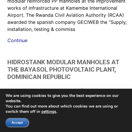
modular reinforced PP manholes at the improvement
works of infrastructure at Kamembe International
Airport. The Rwanda Civil Aviation Authority (RCAA)
awarded the spanish company GECIWEB the “Supply,
installation, testing & commiss
Continue
HIDROSTANK MODULAR MANHOLES AT
THE BAYASOL PHOTOVOLTAIC PLANT,
DOMINICAN REPUBLIC
May 24, 2021
by Juan Gazpio Irujo
"
,
"תא בקרה לחשמל כולל מכסה
We are using cookies to give you the best experience on our
60 HIDROSTANK - שוחות מתאי בקרה
,
AV chambers
,
brøndkammer
,
Brønn
,
Brønnene
,
brunn
,
Brunnar
,
Brunnarna
,
Buzón de inspección prefabricado
,
Buzón para
website.
registros eléctricos
,
Buzones Eléctricos
,
Buzones prefabricados
,
cable chamber
,
Cable
You can find out more about which cookies we are using or
management pit
,
Cable management vault
,
CABLE PIT
,
caixa de acesso
,
Caixa de Luz
switch them off in
settings
.
e Passagem
,
caixa de passagem elétrica
,
Caixa de passagem para iluminação
,
Caixa
modular em polipropileno de alta resistência
,
caixas da rede distribuição subterrânea
,
Accept
caixas de passagem
,
caixas de passagem de fibra ótica e telefonia
,
caixas de passagem
para fibras ópticas
,
caixas de passagens tipo R1
,
caixas de passagens tipo R2
,
caixas de