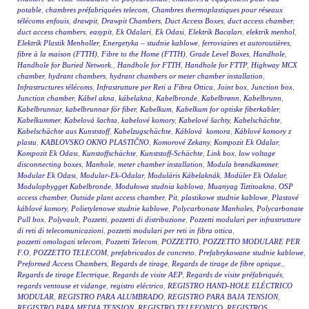
potable
,
chambres préfabriquées telecom
,
Chambres thermoplastiques pour réseaux
télécoms enfouis
,
drawpit
,
Drawpit Chambers
,
Duct Access Boxes
,
duct access chamber
,
duct access chambers
,
easypit
,
Ek Odalari
,
Ek Odasi
,
Elektrik Bacaları
,
elektrik menhol
,
Elektrik Plastik Menholler
,
Energetyka – studnie kablowe
,
ferroviaires et autoroutières
,
fibre à la maison (FTTH)
,
Fibre to the Home (FTTH)
,
Grade Level Boxes
,
Handhole
,
Handhole for Buried Network.
,
Handhole for FTTH
,
Handhole for FTTP
,
Highway MCX
chamber
,
hydrant chambers
,
hydrant chambers or meter chamber installation
,
Infrastructures télécoms
,
Infrastrutture per Reti a Fibra Ottica
,
Joint box
,
Junction box
,
Junction chamber
,
Kábel akna
,
kábelakna
,
Kabelbronde
,
Kabelbrønn
,
Kabelbrunn
,
Kabelbrunnar
,
kabelbrunnar för fiber
,
Kabelkum
,
Kabelkum for optiske fiberkabler
,
Kabelkummer
,
Kabelová šachta
,
kabelové komory
,
Kabelové šachty
,
Kabelschächte
,
Kabelschächte aus Kunststoff
,
Kabelzugschächte
,
Káblová komora
,
Káblové komory z
plastu
,
KABLOVSKO OKNO PLASTIČNO
,
Komorové Zekany
,
Kompozit Ek Odalar
,
Kompozit Ek Odası
,
Kunstoffschächte
,
Kunststoff-Schächte
,
Link box
,
low voltage
disconnecting boxes
,
Manhole
,
meter chamber installation
,
Modula brøndkammer
,
Modular Ek Odası
,
Modular-Ek-Odalar
,
Moduláris Kábelaknák
,
Modüler Ek Odalar
,
Modulopbygget Kabelbronde
,
Modułowa studnia kablowa
,
Muanyag Tiztitoakna
,
OSP
access chamber
,
Outside plant access chamber
,
Pit
,
plastikowe studnie kablowe
,
Plastové
káblové komory
,
Polietylenowe studnie kablowe
,
Polycarbonate Manholes
,
Polycarbonate
Pull box
,
Polyvault
,
Pozzetti
,
pozzetti di distribuzione
,
Pozzetti modulari per infrastrutture
di reti di telecomunicazioni
,
pozzetti modulari per reti in fibra ottica
,
pozzetti omologati telecom
,
Pozzetti Telecom
,
POZZETTO
,
POZZETTO MODULARE PER
F.O
,
POZZETTO TELECOM
,
prefabricados de concreto
,
Prefabrykowane studnie kablowe
,
Preformed Access Chambers
,
Regards de tirage
,
Regards de tirage de fibre optique.
,
Regards de tirage Electrique
,
Regards de visite AEP
,
Regards de visite préfabriqués
,
regards ventouse et vidange
,
registro eléctrico
,
REGISTRO HAND-HOLE ELÉCTRICO
MODULAR
,
REGISTRO PARA ALUMBRADO
,
REGISTRO PARA BAJA TENSION
,
REGISTRO PARA MEDIA TENSION
,
REGISTRO TELEFONICO
,
REGISTROS