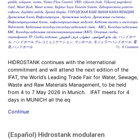
gátlók
,
volquete
,
vortex
,
Vortex Flow Control
,
VRD
,
výkyvné česle
,
Výkyvný paprskový
čistič
,
Water flush
,
Water screen
,
Yağmur Suyu Yönetim Sistemi
,
Zabezpieczenia przeciw-
cofkowe
,
Zajištění zádrže
,
Zpetná klapka
,
ГОРОДСКАЯ КАБЕЛЬНАЯ КАНАЛИЗАЦИЯ
,
Дренажные блоки Инфильтрация.
,
дренажные модули
,
Дренажные системы
,
Инфильтрационные блоки
,
инфильтрационных модулей
,
Кабелни шахти и аксесоари
Hidrostank
,
Кабельные колодцы (колодцы кабельной связи - ККС)
,
Колодцы кабельные
ККС
,
Колодцы кабельные телекоммуникационные (ККТ)
,
Опорные скобы
,
сертификат ТР
,
Скобы ходовые
,
خطوات غرف التفتيش
,
تنك مانع العواصف
,
ハンドホー
ル
,
ハンドホール テレコミュニケーション
,
マンホール
,
モジュラーハンドホール
,
電
気 ハンドホール
0 Comment
HIDROSTANK continues with the international
commitment and will attend the next edition of the
IFAT, the World’s Leading Trade Fair for Water, Sewage,
Waste and Raw Materials Management, to be held
from 4 to 7 May 2026 in Munich. IFAT meets for 4
days in MUNICH all the eq
Continue
(Español) Hidrostank modularen