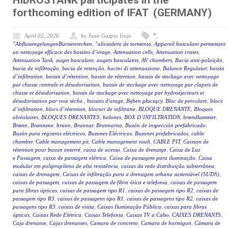
HIDROSTANK participates in the
forthcoming edition of IFAT (GERMANY)
April 02, 2026
by Juan Gazpio Irujo
"
,
"AbflussregelungenBürstenrechen
,
"aliviadero de tormenta
,
Appareil basculant permettant
un nettoyage efficace des bassins d’orage
,
Attenuation cells
,
Attenuation crates
,
Attenuation Tank
,
auget basculant
,
augets basculants
,
AV chambers
,
Bacia anti-poluição
,
bacia de infiltração
,
bacia de retenção
,
bacini di attenuazione
,
Balance Regulator
,
bassin
d’infiltration
,
bassin d’rétention
,
bassin de rétention
,
bassin de stockage avec nettoyage
par chasse centrale et désodorisation
,
bassin de stockage avec nettoyage par clapets de
chasse et désodorisation
,
bassin de stockage avec nettoyage par hydroéjecteurs et
désodorisation par voie sèche.
,
bassins d'orage
,
Bęben płuczący
,
Bloc de percolare
,
blocs
d’infiltration
,
blocs d’rétention
,
blocuri de infiltratie
,
BLOQUE DRENANTE
,
Bloques
alvéolaires
,
BLOQUES DRENANTES
,
bolones
,
BOX D’INFILTRATION
,
brøndkammer
,
Brønn
,
Brønnene
,
brunn
,
Brunnar
,
Brunnarna
,
Buzón de inspección prefabricado
,
Buzón para registros eléctricos
,
Buzones Eléctricos
,
Buzones prefabricados
,
cable
chamber
,
Cable management pit
,
Cable management vault
,
CABLE PIT
,
Caisson de
rétention pour bassin enterré
,
caixa de acesso
,
Caixa de drenatge
,
Caixa de Luz
e Passagem
,
caixa de passagem elétrica
,
Caixa de passagem para iluminação
,
Caixa
modular em polipropileno de alta resistência
,
caixas da rede distribuição subterrânea
,
caixas de drenagem
,
Caixas de infiltração para a drenagem urbana sustentável (SUDS)
,
caixas de passagem
,
caixas de passagem de fibra ótica e telefonia
,
caixas de passagem
para fibras ópticas
,
caixas de passagem tipo R1
,
caixas de passagem tipo R2
,
caixas de
passagem tipo R3
,
caixas de passagens tipo R1
,
caixas de passagens tipo R2
,
caixas de
passagens tipo R3
,
caixas de visita
,
Caixas Iluminação Pública
,
caixas para fibras
ópticas
,
Caixas Rede Elétrica
,
Caixas Telefonia
,
Caixas TV a Cabo
,
CAIXES DRENANTS
,
Caja drenante
,
Cajas drenantes
,
Camara de concreto
,
Camara de hormigon
,
Cámara de