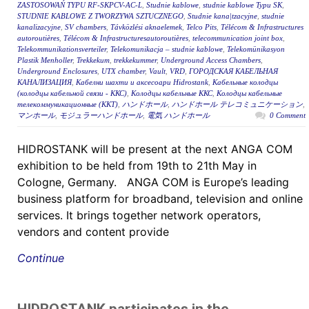
ZASTOSOWAŃ TYPU RF-SKPCV-AC-L
,
Studnie kablowe
,
studnie kablowe Typu SK
,
STUDNIE KABLOWE Z TWORZYWA SZTUCZNEGO
,
Studnie kana|tzacyjne
,
studnie
kanalizacyjne
,
SV chambers
,
Távközlési aknaelemek
,
Telco Pits
,
Télécom & Infrastructures
autoroutières
,
Télécom & Infrastructuresautoroutières
,
telecommunication joint box
,
Telekommunikationsverteiler
,
Telekomunikacja – studnie kablowe
,
Telekomünikasyon
Plastik Menholler
,
Trekkekum
,
trekkekummer
,
Underground Access Chambers
,
Underground Enclosures
,
UTX chamber
,
Vault
,
VRD
,
ГОРОДСКАЯ КАБЕЛЬНАЯ
КАНАЛИЗАЦИЯ
,
Кабелни шахти и аксесоари Hidrostank
,
Кабельные колодцы
(колодцы кабельной связи - ККС)
,
Колодцы кабельные ККС
,
Колодцы кабельные
телекоммуникационные (ККТ)
,
ハンドホール
,
ハンドホール テレコミュニケーション
,
マンホール
,
モジュラーハンドホール
,
電気 ハンドホール
0 Comment
HIDROSTANK will be present at the next ANGA COM
exhibition to be held from 19th to 21th May in
Cologne, Germany. ANGA COM is Europe’s leading
business platform for broadband, television and online
services. It brings together network operators,
vendors and content provide
Continue