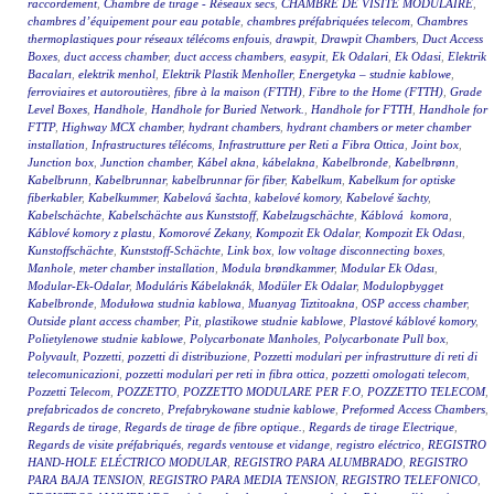
raccordement
,
Chambre de tirage - Réseaux secs
,
CHAMBRE DE VISITE MODULAIRE
,
chambres d’équipement pour eau potable
,
chambres préfabriquées telecom
,
Chambres
thermoplastiques pour réseaux télécoms enfouis
,
drawpit
,
Drawpit Chambers
,
Duct Access
Boxes
,
duct access chamber
,
duct access chambers
,
easypit
,
Ek Odalari
,
Ek Odasi
,
Elektrik
Bacaları
,
elektrik menhol
,
Elektrik Plastik Menholler
,
Energetyka – studnie kablowe
,
ferroviaires et autoroutières
,
fibre à la maison (FTTH)
,
Fibre to the Home (FTTH)
,
Grade
Level Boxes
,
Handhole
,
Handhole for Buried Network.
,
Handhole for FTTH
,
Handhole for
FTTP
,
Highway MCX chamber
,
hydrant chambers
,
hydrant chambers or meter chamber
installation
,
Infrastructures télécoms
,
Infrastrutture per Reti a Fibra Ottica
,
Joint box
,
Junction box
,
Junction chamber
,
Kábel akna
,
kábelakna
,
Kabelbronde
,
Kabelbrønn
,
Kabelbrunn
,
Kabelbrunnar
,
kabelbrunnar för fiber
,
Kabelkum
,
Kabelkum for optiske
fiberkabler
,
Kabelkummer
,
Kabelová šachta
,
kabelové komory
,
Kabelové šachty
,
Kabelschächte
,
Kabelschächte aus Kunststoff
,
Kabelzugschächte
,
Káblová komora
,
Káblové komory z plastu
,
Komorové Zekany
,
Kompozit Ek Odalar
,
Kompozit Ek Odası
,
Kunstoffschächte
,
Kunststoff-Schächte
,
Link box
,
low voltage disconnecting boxes
,
Manhole
,
meter chamber installation
,
Modula brøndkammer
,
Modular Ek Odası
,
Modular-Ek-Odalar
,
Moduláris Kábelaknák
,
Modüler Ek Odalar
,
Modulopbygget
Kabelbronde
,
Modułowa studnia kablowa
,
Muanyag Tiztitoakna
,
OSP access chamber
,
Outside plant access chamber
,
Pit
,
plastikowe studnie kablowe
,
Plastové káblové komory
,
Polietylenowe studnie kablowe
,
Polycarbonate Manholes
,
Polycarbonate Pull box
,
Polyvault
,
Pozzetti
,
pozzetti di distribuzione
,
Pozzetti modulari per infrastrutture di reti di
telecomunicazioni
,
pozzetti modulari per reti in fibra ottica
,
pozzetti omologati telecom
,
Pozzetti Telecom
,
POZZETTO
,
POZZETTO MODULARE PER F.O
,
POZZETTO TELECOM
,
prefabricados de concreto
,
Prefabrykowane studnie kablowe
,
Preformed Access Chambers
,
Regards de tirage
,
Regards de tirage de fibre optique.
,
Regards de tirage Electrique
,
Regards de visite préfabriqués
,
regards ventouse et vidange
,
registro eléctrico
,
REGISTRO
HAND-HOLE ELÉCTRICO MODULAR
,
REGISTRO PARA ALUMBRADO
,
REGISTRO
PARA BAJA TENSION
,
REGISTRO PARA MEDIA TENSION
,
REGISTRO TELEFONICO
,