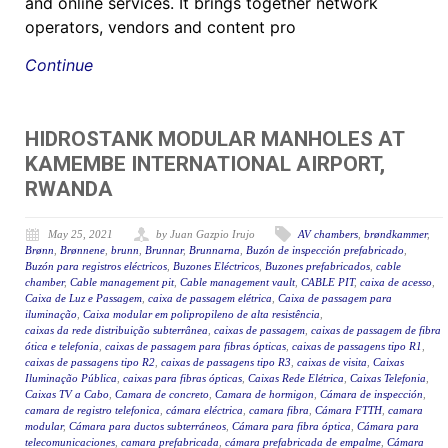
and online services. It brings together network
operators, vendors and content pro
Continue
HIDROSTANK MODULAR MANHOLES AT
KAMEMBE INTERNATIONAL AIRPORT,
RWANDA
May 25, 2021
by Juan Gazpio Irujo
AV chambers
,
brøndkammer
,
Brønn
,
Brønnene
,
brunn
,
Brunnar
,
Brunnarna
,
Buzón de inspección prefabricado
,
Buzón para registros eléctricos
,
Buzones Eléctricos
,
Buzones prefabricados
,
cable
chamber
,
Cable management pit
,
Cable management vault
,
CABLE PIT
,
caixa de acesso
,
Caixa de Luz e Passagem
,
caixa de passagem elétrica
,
Caixa de passagem para
iluminação
,
Caixa modular em polipropileno de alta resistência
,
caixas da rede distribuição subterrânea
,
caixas de passagem
,
caixas de passagem de fibra
ótica e telefonia
,
caixas de passagem para fibras ópticas
,
caixas de passagens tipo R1
,
caixas de passagens tipo R2
,
caixas de passagens tipo R3
,
caixas de visita
,
Caixas
Iluminação Pública
,
caixas para fibras ópticas
,
Caixas Rede Elétrica
,
Caixas Telefonia
,
Caixas TV a Cabo
,
Camara de concreto
,
Camara de hormigon
,
Cámara de inspección
,
camara de registro telefonica
,
cámara eléctrica
,
camara fibra
,
Cámara FTTH
,
camara
modular
,
Cámara para ductos subterráneos
,
Cámara para fibra óptica
,
Cámara para
telecomunicaciones
,
camara prefabricada
,
cámara prefabricada de empalme
,
Cámara