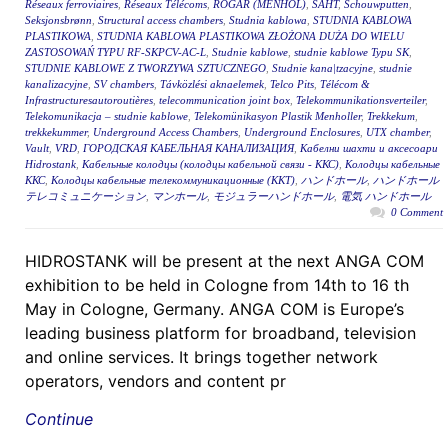
Réseaux ferroviaires
,
Réseaux Télécoms
,
RÖGAR (MENHOL)
,
ŠAHT
,
Schouwputten
,
Seksjonsbrønn
,
Structural access chambers
,
Studnia kablowa
,
STUDNIA KABLOWA
PLASTIKOWA
,
STUDNIA KABLOWA PLASTIKOWA ZŁOŻONA DUŻA DO WIELU
ZASTOSOWAŃ TYPU RF-SKPCV-AC-L
,
Studnie kablowe
,
studnie kablowe Typu SK
,
STUDNIE KABLOWE Z TWORZYWA SZTUCZNEGO
,
Studnie kana|tzacyjne
,
studnie
kanalizacyjne
,
SV chambers
,
Távközlési aknaelemek
,
Telco Pits
,
Télécom &
Infrastructuresautoroutières
,
telecommunication joint box
,
Telekommunikationsverteiler
,
Telekomunikacja – studnie kablowe
,
Telekomünikasyon Plastik Menholler
,
Trekkekum
,
trekkekummer
,
Underground Access Chambers
,
Underground Enclosures
,
UTX chamber
,
Vault
,
VRD
,
ГОРОДСКАЯ КАБЕЛЬНАЯ КАНАЛИЗАЦИЯ
,
Кабелни шахти и аксесоари
Hidrostank
,
Кабельные колодцы (колодцы кабельной связи - ККС)
,
Колодцы кабельные
ККС
,
Колодцы кабельные телекоммуникационные (ККТ)
,
ハンドホール
,
ハンドホール
テレコミュニケーション
,
マンホール
,
モジュラーハンドホール
,
電気 ハンドホール
0 Comment
HIDROSTANK will be present at the next ANGA COM
exhibition to be held in Cologne from 14th to 16 th
May in Cologne, Germany. ANGA COM is Europe’s
leading business platform for broadband, television
and online services. It brings together network
operators, vendors and content pr
Continue