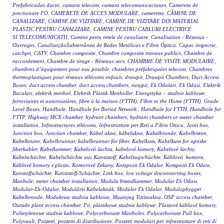
Prefabricadas ducto
,
camara telecom
,
camara telecomunicaciones
,
Camereta de
jonctionare FO
,
CAMERETE DE ACCES MODULARE
,
cameretta
,
CĂMINE DE
CANALIZARE
,
CAMINE DE VIZITARE
,
CAMINE DE VIZITARE DIN MATERIAL
PLASTIC PENTRU CANALIZARE
,
CAMINE PENTRU CABLURI ELECTRICE
SI TELECOMUNICATII
,
Camine petru retele de canalizare
,
Canalisation - Réseaux -
Ouvrages
,
CanalizaçãoSubterrânea de Redes Metálicas e Fibra Óptica
,
Capac inspectie
,
catchpit
,
CATV
,
Chambre composite
,
Chambre composite travaux publics
,
Chambre de
raccordement
,
Chambre de tirage - Réseaux secs
,
CHAMBRE DE VISITE MODULAIRE
,
chambres d’équipement pour eau potable
,
chambres préfabriquées telecom
,
Chambres
thermoplastiques pour réseaux télécoms enfouis
,
drawpit
,
Drawpit Chambers
,
Duct Access
Boxes
,
duct access chamber
,
duct access chambers
,
easypit
,
Ek Odalari
,
Ek Odasi
,
Elektrik
Bacaları
,
elektrik menhol
,
Elektrik Plastik Menholler
,
Energetyka – studnie kablowe
,
ferroviaires et autoroutières
,
fibre à la maison (FTTH)
,
Fibre to the Home (FTTH)
,
Grade
Level Boxes
,
Handhole
,
Handhole for Buried Network.
,
Handhole for FTTH
,
Handhole for
FTTP
,
Highway MCX chamber
,
hydrant chambers
,
hydrant chambers or meter chamber
installation
,
Infrastructures télécoms
,
Infrastrutture per Reti a Fibra Ottica
,
Joint box
,
Junction box
,
Junction chamber
,
Kábel akna
,
kábelakna
,
Kabelbronde
,
Kabelbrønn
,
Kabelbrunn
,
Kabelbrunnar
,
kabelbrunnar för fiber
,
Kabelkum
,
Kabelkum for optiske
fiberkabler
,
Kabelkummer
,
Kabelová šachta
,
kabelové komory
,
Kabelové šachty
,
Kabelschächte
,
Kabelschächte aus Kunststoff
,
Kabelzugschächte
,
Káblová komora
,
Káblové komory z plastu
,
Komorové Zekany
,
Kompozit Ek Odalar
,
Kompozit Ek Odası
,
Kunstoffschächte
,
Kunststoff-Schächte
,
Link box
,
low voltage disconnecting boxes
,
Manhole
,
meter chamber installation
,
Modula brøndkammer
,
Modular Ek Odası
,
Modular-Ek-Odalar
,
Moduláris Kábelaknák
,
Modüler Ek Odalar
,
Modulopbygget
Kabelbronde
,
Modułowa studnia kablowa
,
Muanyag Tiztitoakna
,
OSP access chamber
,
Outside plant access chamber
,
Pit
,
plastikowe studnie kablowe
,
Plastové káblové komory
,
Polietylenowe studnie kablowe
,
Polycarbonate Manholes
,
Polycarbonate Pull box
,
Polyvault
,
Pozzetti
,
pozzetti di distribuzione
,
Pozzetti modulari per infrastrutture di reti di