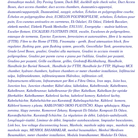
drenazhnye moduli
,
Dry Paving System
,
Duck Bill
,
duckbill style check valve
,
Duct Access
Boxes
,
duct access chamber
,
duct access chambers
,
duzzasztócs-appantyú
,
duzzasztócsappantyúk
,
Duzzasztómű
,
easypit
,
echelon
,
Échelon en polypropylène courbe
,
Échelon en polypropylène droit
,
ECHELON POLYPROPYLENE
,
echelons
,
Échelons pour
puits
,
Eco-cunetas antivuelco en carreteras
,
Ek Odalari
,
Ek Odasi
,
Elektrik Bacaları
,
elektrik menhol
,
Elektrik Plastik Menholler
,
EN13101
,
Energetyka – studnie kablowe
,
Escalier flottant
,
ESCALIERS FLOTTANTS INOX
,
escalin
,
Escalones de polipropileno
,
estanque de tormenta
,
Eyector
,
Eyectores
,
ferroviaires et autoroutières
,
fibre à la maison
(FTTH)
,
Fibre to the Home (FTTH)
,
Finomszita - geréb
,
flood attenuation block
,
flow
regulator
,
flushing gate
,
gate flushing system
,
geocells
,
Geocellular Tank
,
geoestructura
,
Grade Level Boxes
,
gradini
,
Gradini alla marinara
,
Gradini in acciaio rivestiti in
polipropilene
,
Gradini per parete curva e piana per l'edilizia
,
Gradini per pozzetti
,
Gradino per pozzetti
,
Grille oscillante
,
grilles
,
Grobstoff-Rückhaltung
,
Handhole
,
Handhole for Buried Network.
,
Handhole for FTTH
,
Handhole for FTTP
,
Highway MCX
chamber
,
hydrant chambers
,
hydrant chambers or meter chamber installation
,
Infiltracinė
talpa
,
Infiltratiekratten
,
infiltratiesysteem Hidrobox
,
infiltration cell
,
Infrastructures télécoms
,
Infrastrutture per Reti a Fibra Ottica
,
Iron steps
,
Joint box
,
Junction box
,
Junction chamber
,
Kábel akna
,
kábelakna
,
Kabelbronde
,
Kabelbrønn
,
Kabelbrunn
,
Kabelbrunnar
,
kabelbrunnar för fiber
,
Kabelkum
,
Kabelkum for optiske
fiberkabler
,
Kabelkummer
,
Kabelová šachta
,
kabelové komory
,
Kabelové šachty
,
Kabelschächte
,
Kabelschächte aus Kunststoff
,
Kabelzugschächte
,
Káblová komora
,
Káblové komory z plastu
,
KABLOVSKO OKNO PLASTIČNO
,
Klapa spłukująca
,
Klapa
zwrotna
,
klapy zwrotne
,
Komorové Zekany
,
Kompozit Ek Odalar
,
Kompozit Ek Odası
,
Kunstoffschächte
,
Kunststoff-Schächte
,
La régulation de débit
,
Lefolyás-szabályozók
,
Lengősugár-tisztító
,
Limiteur de débit
,
limpiador autobasculante
,
limpiador basculantes
,
Link box
,
low voltage disconnecting boxes
,
Manhole
,
manhole safety steps.
,
manhole step
,
manhole steps
,
MENHOL BASAMAKLAR
,
menhol basamakları
,
Menhol Merdiven
Basamakları
,
meter chamber installation
,
Modula brøndkammer
,
Modular Ek Odası
,