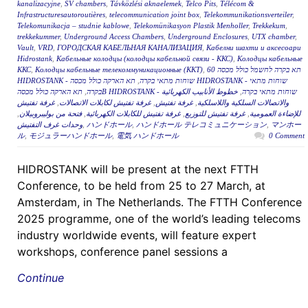
kanalizacyjne
,
SV chambers
,
Távközlési aknaelemek
,
Telco Pits
,
Télécom &
Infrastructuresautoroutières
,
telecommunication joint box
,
Telekommunikationsverteiler
,
Telekomunikacja – studnie kablowe
,
Telekomünikasyon Plastik Menholler
,
Trekkekum
,
trekkekummer
,
Underground Access Chambers
,
Underground Enclosures
,
UTX chamber
,
Vault
,
VRD
,
ГОРОДСКАЯ КАБЕЛЬНАЯ КАНАЛИЗАЦИЯ
,
Кабелни шахти и аксесоари
Hidrostank
,
Кабельные колодцы (колодцы кабельной связи - ККС)
,
Колодцы кабельные
ККС
,
Колодцы кабельные телекоммуникационные (ККТ)
,
תא בקרה לחשמל כולל מכסה 60
תא הארקה כולל מכסה HIDROSTANK - שוחות מתאי
,
HIDROSTANK - שוחות מתאי בקרה
,
בקרה
خطوط الأنابيب الكهربائية
,
תא הארקה כולל מכסהB HIDROSTANK - שוחות מתאי בקרה
غرفة تفتيش
,
غرفة تفتيش لكابلات الاتصالات
,
غرفة تفتيش
,
والاتصالات السلكية واللاسلكية
,
فتحة من بوليبروبيلان
,
غرفة تفتيش للكابلات الكهربائية
,
غرفة تفتيش للتوزيع
,
للإضاءة العمومية
وحدات غرف التفتيش
,
ハンドホール
,
ハンドホール テレコミュニケーション
,
マンホー
ル
,
モジュラーハンドホール
,
電気 ハンドホール
0 Comment
HIDROSTANK will be present at the next FTTH
Conference, to be held from 25 to 27 March, at
Amsterdam, in The Netherlands. The FTTH Conference
2025 programme, one of the world’s leading telecoms
industry worldwide events, will feature expert
workshops, conference panel sessions a
Continue