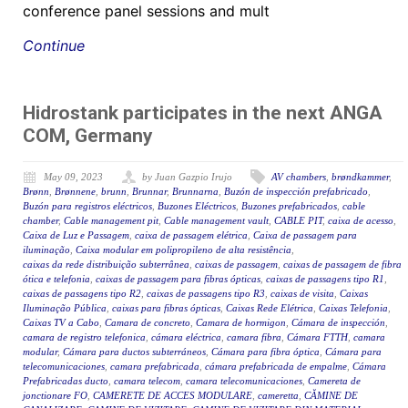
conference panel sessions and mult
Continue
Hidrostank participates in the next ANGA
COM, Germany
May 09, 2023
by Juan Gazpio Irujo
AV chambers
,
brøndkammer
,
Brønn
,
Brønnene
,
brunn
,
Brunnar
,
Brunnarna
,
Buzón de inspección prefabricado
,
Buzón para registros eléctricos
,
Buzones Eléctricos
,
Buzones prefabricados
,
cable
chamber
,
Cable management pit
,
Cable management vault
,
CABLE PIT
,
caixa de acesso
,
Caixa de Luz e Passagem
,
caixa de passagem elétrica
,
Caixa de passagem para
iluminação
,
Caixa modular em polipropileno de alta resistência
,
caixas da rede distribuição subterrânea
,
caixas de passagem
,
caixas de passagem de fibra
ótica e telefonia
,
caixas de passagem para fibras ópticas
,
caixas de passagens tipo R1
,
caixas de passagens tipo R2
,
caixas de passagens tipo R3
,
caixas de visita
,
Caixas
Iluminação Pública
,
caixas para fibras ópticas
,
Caixas Rede Elétrica
,
Caixas Telefonia
,
Caixas TV a Cabo
,
Camara de concreto
,
Camara de hormigon
,
Cámara de inspección
,
camara de registro telefonica
,
cámara eléctrica
,
camara fibra
,
Cámara FTTH
,
camara
modular
,
Cámara para ductos subterráneos
,
Cámara para fibra óptica
,
Cámara para
telecomunicaciones
,
camara prefabricada
,
cámara prefabricada de empalme
,
Cámara
Prefabricadas ducto
,
camara telecom
,
camara telecomunicaciones
,
Camereta de
jonctionare FO
,
CAMERETE DE ACCES MODULARE
,
cameretta
,
CĂMINE DE