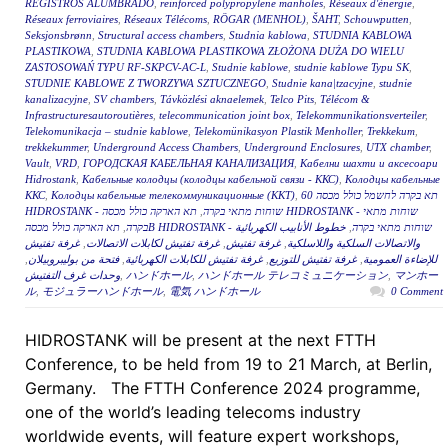
REGISTROS ALUMBRADO
,
reinforced polypropylene manholes
,
Réseaux d'énergie
,
Réseaux ferroviaires
,
Réseaux Télécoms
,
RÖGAR (MENHOL)
,
ŠAHT
,
Schouwputten
,
Seksjonsbrønn
,
Structural access chambers
,
Studnia kablowa
,
STUDNIA KABLOWA
PLASTIKOWA
,
STUDNIA KABLOWA PLASTIKOWA ZŁOŻONA DUŻA DO WIELU
ZASTOSOWAŃ TYPU RF-SKPCV-AC-L
,
Studnie kablowe
,
studnie kablowe Typu SK
,
STUDNIE KABLOWE Z TWORZYWA SZTUCZNEGO
,
Studnie kana|tzacyjne
,
studnie
kanalizacyjne
,
SV chambers
,
Távközlési aknaelemek
,
Telco Pits
,
Télécom &
Infrastructuresautoroutières
,
telecommunication joint box
,
Telekommunikationsverteiler
,
Telekomunikacja – studnie kablowe
,
Telekomünikasyon Plastik Menholler
,
Trekkekum
,
trekkekummer
,
Underground Access Chambers
,
Underground Enclosures
,
UTX chamber
,
Vault
,
VRD
,
ГОРОДСКАЯ КАБЕЛЬНАЯ КАНАЛИЗАЦИЯ
,
Кабелни шахти и аксесоари
Hidrostank
,
Кабельные колодцы (колодцы кабельной связи - ККС)
,
Колодцы кабельные
ККС
,
Колодцы кабельные телекоммуникационные (ККТ)
,
תא בקרה לחשמל כולל מכסה 60
תא הארקה כולל מכסה HIDROSTANK - שוחות מתאי
,
HIDROSTANK - שוחות מתאי בקרה
,
בקרה
خطوط الأنابيب الكهربائية
,
תא הארקה כולל מכסהB HIDROSTANK - שוחות מתאי בקרה
غرفة تفتيش
,
غرفة تفتيش لكابلات الاتصالات
,
غرفة تفتيش
,
والاتصالات السلكية واللاسلكية
,
فتحة من بوليبروبيلان
,
غرفة تفتيش للكابلات الكهربائية
,
غرفة تفتيش للتوزيع
,
للإضاءة العمومية
وحدات غرف التفتيش
,
ハンドホール
,
ハンドホール テレコミュニケーション
,
マンホー
ル
,
モジュラーハンドホール
,
電気 ハンドホール
0 Comment
HIDROSTANK will be present at the next FTTH
Conference, to be held from 19 to 21 March, at Berlin,
Germany. The FTTH Conference 2024 programme,
one of the world’s leading telecoms industry
worldwide events, will feature expert workshops,