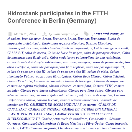
Hidrostank participates in the FTTH
Conference in Berlin (Germany)
March 06, 2024
by Juan Gazpio Irujo
"
,
"שוחות לתאי בקרה
,
AV
chambers
,
brøndkammer
,
Brønn
,
Brønnene
,
brunn
,
Brunnar
,
Brunnarna
,
Buzón de
inspección prefabricado
,
Buzón para registros eléctricos
,
Buzones Eléctricos
,
Buzones prefabricados
,
cable chamber
,
Cable management pit
,
Cable management vault
,
CABLE PIT
,
caixa de acesso
,
Caixa de Luz e Passagem
,
caixa de passagem elétrica
,
Caixa
de passagem para iluminação
,
Caixa modular em polipropileno de alta resistência
,
caixas da rede distribuição subterrânea
,
caixas de passagem
,
caixas de passagem de fibra
ótica e telefonia
,
caixas de passagem para fibras ópticas
,
caixas de passagens tipo R1
,
caixas de passagens tipo R2
,
caixas de passagens tipo R3
,
caixas de visita
,
Caixas
Iluminação Pública
,
caixas para fibras ópticas
,
Caixas Rede Elétrica
,
Caixas Telefonia
,
Caixas TV a Cabo
,
Camara de concreto
,
Camara de hormigon
,
Cámara de inspección
,
camara de registro telefonica
,
cámara eléctrica
,
camara fibra
,
Cámara FTTH
,
camara
modular
,
Cámara para ductos subterráneos
,
Cámara para fibra óptica
,
Cámara para
telecomunicaciones
,
camara prefabricada
,
cámara prefabricada de empalme
,
Cámara
Prefabricadas ducto
,
camara telecom
,
camara telecomunicaciones
,
Camereta de
jonctionare FO
,
CAMERETE DE ACCES MODULARE
,
cameretta
,
CĂMINE DE
CANALIZARE
,
CAMINE DE VIZITARE
,
CAMINE DE VIZITARE DIN MATERIAL
PLASTIC PENTRU CANALIZARE
,
CAMINE PENTRU CABLURI ELECTRICE
SI TELECOMUNICATII
,
Camine petru retele de canalizare
,
Canalisation - Réseaux -
Ouvrages
,
CanalizaçãoSubterrânea de Redes Metálicas e Fibra Óptica
,
Capac inspectie
,
catchpit
,
CATV
,
Chambre composite
,
Chambre composite travaux publics
,
Chambre de