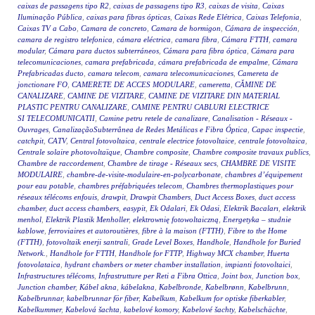
caixas de passagens tipo R2
,
caixas de passagens tipo R3
,
caixas de visita
,
Caixas
Iluminação Pública
,
caixas para fibras ópticas
,
Caixas Rede Elétrica
,
Caixas Telefonia
,
Caixas TV a Cabo
,
Camara de concreto
,
Camara de hormigon
,
Cámara de inspección
,
camara de registro telefonica
,
cámara eléctrica
,
camara fibra
,
Cámara FTTH
,
camara
modular
,
Cámara para ductos subterráneos
,
Cámara para fibra óptica
,
Cámara para
telecomunicaciones
,
camara prefabricada
,
cámara prefabricada de empalme
,
Cámara
Prefabricadas ducto
,
camara telecom
,
camara telecomunicaciones
,
Camereta de
jonctionare FO
,
CAMERETE DE ACCES MODULARE
,
cameretta
,
CĂMINE DE
CANALIZARE
,
CAMINE DE VIZITARE
,
CAMINE DE VIZITARE DIN MATERIAL
PLASTIC PENTRU CANALIZARE
,
CAMINE PENTRU CABLURI ELECTRICE
SI TELECOMUNICATII
,
Camine petru retele de canalizare
,
Canalisation - Réseaux -
Ouvrages
,
CanalizaçãoSubterrânea de Redes Metálicas e Fibra Óptica
,
Capac inspectie
,
catchpit
,
CATV
,
Central fotovoltaica
,
centrale electrice fotovoltaice
,
centrale fotovoltaica
,
Centrale solaire photovoltaïque
,
Chambre composite
,
Chambre composite travaux publics
,
Chambre de raccordement
,
Chambre de tirage - Réseaux secs
,
CHAMBRE DE VISITE
MODULAIRE
,
chambre-de-visite-modulaire-en-polycarbonate
,
chambres d’équipement
pour eau potable
,
chambres préfabriquées telecom
,
Chambres thermoplastiques pour
réseaux télécoms enfouis
,
drawpit
,
Drawpit Chambers
,
Duct Access Boxes
,
duct access
chamber
,
duct access chambers
,
easypit
,
Ek Odalari
,
Ek Odasi
,
Elektrik Bacaları
,
elektrik
menhol
,
Elektrik Plastik Menholler
,
elektrownię fotowoltaiczną
,
Energetyka – studnie
kablowe
,
ferroviaires et autoroutières
,
fibre à la maison (FTTH)
,
Fibre to the Home
(FTTH)
,
fotovoltaik enerji santrali
,
Grade Level Boxes
,
Handhole
,
Handhole for Buried
Network.
,
Handhole for FTTH
,
Handhole for FTTP
,
Highway MCX chamber
,
Huerta
fotovolataica
,
hydrant chambers or meter chamber installation
,
impianti fotovoltaici
,
Infrastructures télécoms
,
Infrastrutture per Reti a Fibra Ottica
,
Joint box
,
Junction box
,
Junction chamber
,
Kábel akna
,
kábelakna
,
Kabelbronde
,
Kabelbrønn
,
Kabelbrunn
,
Kabelbrunnar
,
kabelbrunnar för fiber
,
Kabelkum
,
Kabelkum for optiske fiberkabler
,
Kabelkummer
,
Kabelová šachta
,
kabelové komory
,
Kabelové šachty
,
Kabelschächte
,