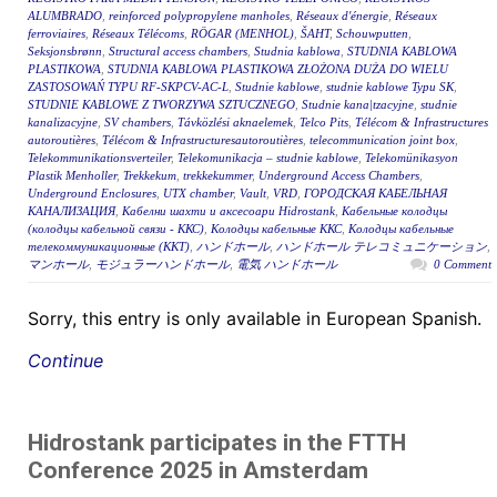
ALUMBRADO
,
reinforced polypropylene manholes
,
Réseaux d'énergie
,
Réseaux
ferroviaires
,
Réseaux Télécoms
,
RÖGAR (MENHOL)
,
ŠAHT
,
Schouwputten
,
Seksjonsbrønn
,
Structural access chambers
,
Studnia kablowa
,
STUDNIA KABLOWA
PLASTIKOWA
,
STUDNIA KABLOWA PLASTIKOWA ZŁOŻONA DUŻA DO WIELU
ZASTOSOWAŃ TYPU RF-SKPCV-AC-L
,
Studnie kablowe
,
studnie kablowe Typu SK
,
STUDNIE KABLOWE Z TWORZYWA SZTUCZNEGO
,
Studnie kana|tzacyjne
,
studnie
kanalizacyjne
,
SV chambers
,
Távközlési aknaelemek
,
Telco Pits
,
Télécom & Infrastructures
autoroutières
,
Télécom & Infrastructuresautoroutières
,
telecommunication joint box
,
Telekommunikationsverteiler
,
Telekomunikacja – studnie kablowe
,
Telekomünikasyon
Plastik Menholler
,
Trekkekum
,
trekkekummer
,
Underground Access Chambers
,
Underground Enclosures
,
UTX chamber
,
Vault
,
VRD
,
ГОРОДСКАЯ КАБЕЛЬНАЯ
КАНАЛИЗАЦИЯ
,
Кабелни шахти и аксесоари Hidrostank
,
Кабельные колодцы
(колодцы кабельной связи - ККС)
,
Колодцы кабельные ККС
,
Колодцы кабельные
телекоммуникационные (ККТ)
,
ハンドホール
,
ハンドホール テレコミュニケーション
,
マンホール
,
モジュラーハンドホール
,
電気 ハンドホール
0 Comment
Sorry, this entry is only available in European Spanish.
Continue
Hidrostank participates in the FTTH
Conference 2025 in Amsterdam