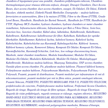
chambres d’équipement pour eau potable
,
chambres préfabriquées telecom
,
Chambres
thermoplastiques pour réseaux télécoms enfouis
,
drawpit
,
Drawpit Chambers
,
Duct Access
Boxes
,
duct access chamber
,
duct access chambers
,
easypit
,
Ek Odalari
,
Ek Odasi
,
Elektrik
Bacaları
,
elektrik menhol
,
Elektrik Plastik Menholler
,
Energetyka – studnie kablowe
,
ferroviaires et autoroutières
,
fibre à la maison (FTTH)
,
Fibre to the Home (FTTH)
,
Grade
Level Boxes
,
Handhole
,
Handhole for Buried Network.
,
Handhole for FTTH
,
Handhole for
FTTP
,
Highway MCX chamber
,
hydrant chambers
,
hydrant chambers or meter chamber
installation
,
Infrastructures télécoms
,
Infrastrutture per Reti a Fibra Ottica
,
Joint box
,
Junction box
,
Junction chamber
,
Kábel akna
,
kábelakna
,
Kabelbronde
,
Kabelbrønn
,
Kabelbrunn
,
Kabelbrunnar
,
kabelbrunnar för fiber
,
Kabelkum
,
Kabelkum for optiske
fiberkabler
,
Kabelkummer
,
Kabelová šachta
,
kabelové komory
,
Kabelové šachty
,
Kabelschächte
,
Kabelschächte aus Kunststoff
,
Kabelzugschächte
,
Káblová komora
,
Káblové komory z plastu
,
Komorové Zekany
,
Kompozit Ek Odalar
,
Kompozit Ek Odası
,
Kunstoffschächte
,
Kunststoff-Schächte
,
Link box
,
low voltage disconnecting boxes
,
Manhole
,
meter chamber installation
,
Modula brøndkammer
,
Modular Ek Odası
,
Modular-Ek-Odalar
,
Moduláris Kábelaknák
,
Modüler Ek Odalar
,
Modulopbygget
Kabelbronde
,
Modułowa studnia kablowa
,
Muanyag Tiztitoakna
,
OSP access chamber
,
Outside plant access chamber
,
Pit
,
plastikowe studnie kablowe
,
Plastové káblové komory
,
Polietylenowe studnie kablowe
,
Polycarbonate Manholes
,
Polycarbonate Pull box
,
Polyvault
,
Pozzetti
,
pozzetti di distribuzione
,
Pozzetti modulari per infrastrutture di reti di
telecomunicazioni
,
pozzetti modulari per reti in fibra ottica
,
pozzetti omologati telecom
,
Pozzetti Telecom
,
POZZETTO
,
POZZETTO MODULARE PER F.O
,
POZZETTO TELECOM
,
prefabricados de concreto
,
Prefabrykowane studnie kablowe
,
Preformed Access Chambers
,
Regards de tirage
,
Regards de tirage de fibre optique.
,
Regards de tirage Electrique
,
Regards de visite préfabriqués
,
regards ventouse et vidange
,
registro eléctrico
,
REGISTRO
HAND-HOLE ELÉCTRICO MODULAR
,
REGISTRO PARA ALUMBRADO
,
REGISTRO
PARA BAJA TENSION
,
REGISTRO PARA MEDIA TENSION
,
REGISTRO TELEFONICO
,
REGISTROS ALUMBRADO
,
reinforced polypropylene manholes
,
Réseaux d'énergie
,