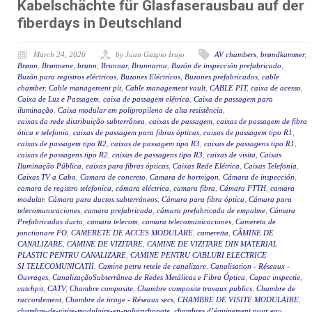
Kabelschächte für Glasfaserausbau auf der
fiberdays in Deutschland
March 24, 2026
by Juan Gazpio Irujo
AV chambers
,
brøndkammer
,
Brønn
,
Brønnene
,
brunn
,
Brunnar
,
Brunnarna
,
Buzón de inspección prefabricado
,
Buzón para registros eléctricos
,
Buzones Eléctricos
,
Buzones prefabricados
,
cable
chamber
,
Cable management pit
,
Cable management vault
,
CABLE PIT
,
caixa de acesso
,
Caixa de Luz e Passagem
,
caixa de passagem elétrica
,
Caixa de passagem para
iluminação
,
Caixa modular em polipropileno de alta resistência
,
caixas da rede distribuição subterrânea
,
caixas de passagem
,
caixas de passagem de fibra
ótica e telefonia
,
caixas de passagem para fibras ópticas
,
caixas de passagem tipo R1
,
caixas de passagem tipo R2
,
caixas de passagem tipo R3
,
caixas de passagens tipo R1
,
caixas de passagens tipo R2
,
caixas de passagens tipo R3
,
caixas de visita
,
Caixas
Iluminação Pública
,
caixas para fibras ópticas
,
Caixas Rede Elétrica
,
Caixas Telefonia
,
Caixas TV a Cabo
,
Camara de concreto
,
Camara de hormigon
,
Cámara de inspección
,
camara de registro telefonica
,
cámara eléctrica
,
camara fibra
,
Cámara FTTH
,
camara
modular
,
Cámara para ductos subterráneos
,
Cámara para fibra óptica
,
Cámara para
telecomunicaciones
,
camara prefabricada
,
cámara prefabricada de empalme
,
Cámara
Prefabricadas ducto
,
camara telecom
,
camara telecomunicaciones
,
Camereta de
jonctionare FO
,
CAMERETE DE ACCES MODULARE
,
cameretta
,
CĂMINE DE
CANALIZARE
,
CAMINE DE VIZITARE
,
CAMINE DE VIZITARE DIN MATERIAL
PLASTIC PENTRU CANALIZARE
,
CAMINE PENTRU CABLURI ELECTRICE
SI TELECOMUNICATII
,
Camine petru retele de canalizare
,
Canalisation - Réseaux -
Ouvrages
,
CanalizaçãoSubterrânea de Redes Metálicas e Fibra Óptica
,
Capac inspectie
,
catchpit
,
CATV
,
Chambre composite
,
Chambre composite travaux publics
,
Chambre de
raccordement
,
Chambre de tirage - Réseaux secs
,
CHAMBRE DE VISITE MODULAIRE
,
chambre-de-visite-modulaire-en-polycarbonate
,
chambres d’équipement pour eau