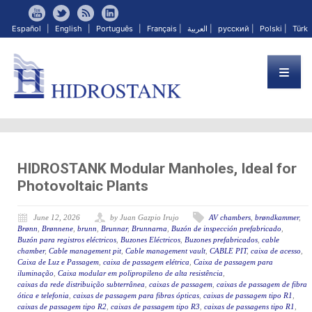
Español
|
English
|
Português
|
Français
|
العربية
|
русский
|
Polski
|
Türk
HIDROSTANK Modular Manholes, Ideal for
Photovoltaic Plants
June 12, 2026
by Juan Gazpio Irujo
AV chambers
,
brøndkammer
,
Brønn
,
Brønnene
,
brunn
,
Brunnar
,
Brunnarna
,
Buzón de inspección prefabricado
,
Buzón para registros eléctricos
,
Buzones Eléctricos
,
Buzones prefabricados
,
cable
chamber
,
Cable management pit
,
Cable management vault
,
CABLE PIT
,
caixa de acesso
,
Caixa de Luz e Passagem
,
caixa de passagem elétrica
,
Caixa de passagem para
iluminação
,
Caixa modular em polipropileno de alta resistência
,
caixas da rede distribuição subterrânea
,
caixas de passagem
,
caixas de passagem de fibra
ótica e telefonia
,
caixas de passagem para fibras ópticas
,
caixas de passagem tipo R1
,
caixas de passagem tipo R2
,
caixas de passagem tipo R3
,
caixas de passagens tipo R1
,