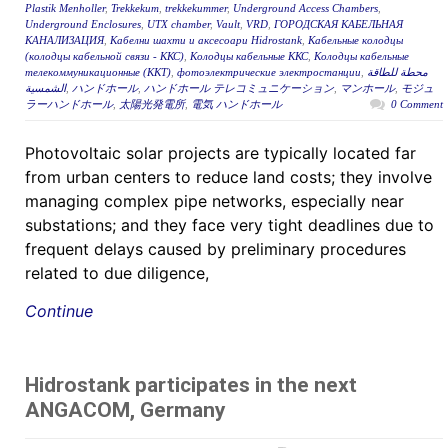
Plastik Menholler
,
Trekkekum
,
trekkekummer
,
Underground Access Chambers
,
Underground Enclosures
,
UTX chamber
,
Vault
,
VRD
,
ГОРОДСКАЯ КАБЕЛЬНАЯ
КАНАЛИЗАЦИЯ
,
Кабелни шахти и аксесоари Hidrostank
,
Кабельные колодцы
(колодцы кабельной связи - ККС)
,
Колодцы кабельные ККС
,
Колодцы кабельные
телекоммуникационные (ККТ)
,
фотоэлектрические электростанции
,
محطة للطاقة
الشمسية
,
ハンドホール
,
ハンドホール テレコミュニケーション
,
マンホール
,
モジュ
ラーハンドホール
,
太陽光発電所
,
電気 ハンドホール
0 Comment
Photovoltaic solar projects are typically located far
from urban centers to reduce land costs; they involve
managing complex pipe networks, especially near
substations; and they face very tight deadlines due to
frequent delays caused by preliminary procedures
related to due diligence,
Continue
Hidrostank participates in the next
ANGACOM, Germany