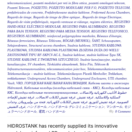
telecomunicazioni
,
pozzetti modulari per reti in fibra ottica
,
pozzetti omologati telecom
,
Pozzetti Telecom
,
POZZETTO
,
POZZETTO MODULARE PER F.O
,
POZZETTO TELECOM
,
prefabricados de concreto
,
Prefabrykowane studnie kablowe
,
Preformed Access Chambers
,
Regards de tirage
,
Regards de tirage de fibre optique.
,
Regards de tirage Electrique
,
Regards de visite préfabriqués
,
regards ventouse et vidange
,
registro eléctrico
,
REGISTRO
HAND-HOLE ELÉCTRICO MODULAR
,
REGISTRO PARA ALUMBRADO
,
REGISTRO
PARA BAJA TENSION
,
REGISTRO PARA MEDIA TENSION
,
REGISTRO TELEFONICO
,
REGISTROS ALUMBRADO
,
reinforced polypropylene manholes
,
Réseaux d'énergie
,
Réseaux ferroviaires
,
Réseaux Télécoms
,
RÖGAR (MENHOL)
,
ŠAHT
,
Schouwputten
,
Seksjonsbrønn
,
Structural access chambers
,
Studnia kablowa
,
STUDNIA KABLOWA
PLASTIKOWA
,
STUDNIA KABLOWA PLASTIKOWA ZŁOŻONA DUŻA DO WIELU
ZASTOSOWAŃ TYPU RF-SKPCV-AC-L
,
Studnie kablowe
,
studnie kablowe Typu SK
,
STUDNIE KABLOWE Z TWORZYWA SZTUCZNEGO
,
Studnie kana|tzacyjne
,
studnie
kanalizacyjne
,
SV chambers
,
Távközlési aknaelemek
,
Telco Pits
,
Télécom &
Infrastructuresautoroutières
,
telecommunication joint box
,
Telekommunikationsverteiler
,
Telekomunikacja – studnie kablowe
,
Telekomünikasyon Plastik Menholler
,
Trekkekum
,
trekkekummer
,
Underground Access Chambers
,
Underground Enclosures
,
UTX chamber
,
Vault
,
VRD
,
ГОРОДСКАЯ КАБЕЛЬНАЯ КАНАЛИЗАЦИЯ
,
Кабелни шахти и аксесоари
Hidrostank
,
Кабельные колодцы (колодцы кабельной связи - ККС)
,
Колодцы кабельные
ККС
,
Колодцы кабельные телекоммуникационные
,
خطوط الأنابيب الكهربائية والاتصالات
غرفة تفتيش للإضاءة
,
غرفة تفتيش لكابلات الاتصالات
,
غرفة تفتيش
,
السلكية واللاسلكية
وحدات
,
فتحة من بوليبروبيلان
,
غرفة تفتيش للكابلات الكهربائية
,
غرفة تفتيش للتوزيع
,
العمومية
غرف التفتيش
,
ハンドホール
,
ハンドホール テレコミュニケーション
,
マンホール
,
モジ
ュラーハンドホール
,
電気 ハンドホール
0 Comment
HIDROSTANK has recently supplied its innovative