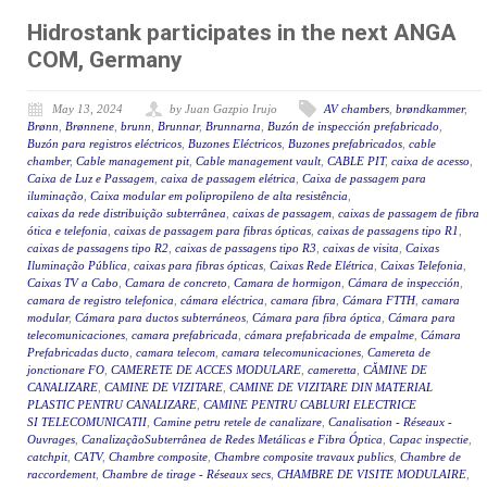
Hidrostank participates in the next ANGA
COM, Germany
May 13, 2024
by Juan Gazpio Irujo
AV chambers
,
brøndkammer
,
Brønn
,
Brønnene
,
brunn
,
Brunnar
,
Brunnarna
,
Buzón de inspección prefabricado
,
Buzón para registros eléctricos
,
Buzones Eléctricos
,
Buzones prefabricados
,
cable
chamber
,
Cable management pit
,
Cable management vault
,
CABLE PIT
,
caixa de acesso
,
Caixa de Luz e Passagem
,
caixa de passagem elétrica
,
Caixa de passagem para
iluminação
,
Caixa modular em polipropileno de alta resistência
,
caixas da rede distribuição subterrânea
,
caixas de passagem
,
caixas de passagem de fibra
ótica e telefonia
,
caixas de passagem para fibras ópticas
,
caixas de passagens tipo R1
,
caixas de passagens tipo R2
,
caixas de passagens tipo R3
,
caixas de visita
,
Caixas
Iluminação Pública
,
caixas para fibras ópticas
,
Caixas Rede Elétrica
,
Caixas Telefonia
,
Caixas TV a Cabo
,
Camara de concreto
,
Camara de hormigon
,
Cámara de inspección
,
camara de registro telefonica
,
cámara eléctrica
,
camara fibra
,
Cámara FTTH
,
camara
modular
,
Cámara para ductos subterráneos
,
Cámara para fibra óptica
,
Cámara para
telecomunicaciones
,
camara prefabricada
,
cámara prefabricada de empalme
,
Cámara
Prefabricadas ducto
,
camara telecom
,
camara telecomunicaciones
,
Camereta de
jonctionare FO
,
CAMERETE DE ACCES MODULARE
,
cameretta
,
CĂMINE DE
CANALIZARE
,
CAMINE DE VIZITARE
,
CAMINE DE VIZITARE DIN MATERIAL
PLASTIC PENTRU CANALIZARE
,
CAMINE PENTRU CABLURI ELECTRICE
SI TELECOMUNICATII
,
Camine petru retele de canalizare
,
Canalisation - Réseaux -
Ouvrages
,
CanalizaçãoSubterrânea de Redes Metálicas e Fibra Óptica
,
Capac inspectie
,
catchpit
,
CATV
,
Chambre composite
,
Chambre composite travaux publics
,
Chambre de
raccordement
,
Chambre de tirage - Réseaux secs
,
CHAMBRE DE VISITE MODULAIRE
,