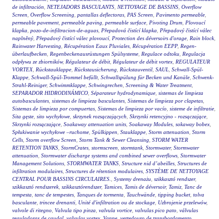
de infiltración
,
NETEJADORS BASCULANTS
,
NETTOYAGE DE BASSINS
,
Overflow
Screen
,
Overflow Screening
,
pantallas deflectoras
,
PAS Screen
,
Pavimento permeable
,
permeable pavement
,
permeable paving
,
permeable surface
,
Pivoting Drum
,
Plovoucí
klapka
,
pozo-de-infiltracion-de-aguas
,
Přepadová čistící klapka
,
Přepadový čistící válec
naplněný
,
Přepadový čistící válec plovoucí
,
Protection des déversoirs d'orage
,
Rain block
,
Rainwater Harvesting
,
Récupération Eaux Pluviales
,
Récupération EEPP
,
Regen-
überlaufbecken
,
Regenbeckenausrüstungen Spülsysteme
,
Regulace odtoku
,
Regulacja
odpływu ze zbiorników
,
Régulateur de débit
,
Régulateur de débit vortex
,
REGULATEUR
VORTEX
,
Rückstauklappe
,
Rückstausicherung
,
Rückstauventil
,
SAUL
,
Schwall-Spül-
Klappe
,
Schwall-Spül-Trommel befüllt
,
Schwallspülung für Becken und Kanäle
,
Schwenk-
Strahl-Reiniger
,
Schwimmklappe
,
Schwingrechen
,
Screening & Water Treatment
,
SEPARADOR HIDRODINÁMICO
,
Séparateur hydrodynamique
,
sistemas de limpieza
autobasculantes
,
sistemas de limpieza basculantes
,
Sistemas de limpieza por clapetas
,
Sistemas de limpieza por compuertas
,
Sistemas de limpieza por vacío
,
sisteme de infiltratie
,
Sita gęste
,
sito wychyłowe
,
skrzynek rozsączających
,
Skrzynki retencyjno - rozsączające
,
Skrzynki rozsączające
,
Soakaway attenuation units
,
Soakaway Modules
,
sokaway bobex
,
Spłukiwanie wychyłowe –ruchome
,
Spülkippen
,
Stauklappe
,
Storm attenuation
,
Storm
Cells
,
Storm overflow Screen
,
Storm Tank & Sewer Cleansing
,
STORM WATER
RETENTION TANKS
,
StormCrates
,
stormscreen
,
stormtank
,
Stormwater
,
Stormwater
attenuation
,
Stormwater discharge systems and combined sewer overflows
,
Stormwater
Management Solutions
,
STORMWATER TANKS
,
Structure nid d’abeilles
,
Structures de
infiltration modulaires
,
Structures de rétention modulaires
,
SYSTÈME DE NETTOYAGE
CENTRAL POUR BASSINS CIRCULAIRES.
,
Systemy drenażu
,
szikkasztó rendszer
,
szikkasztó rendszerek
,
szikkasztórendszer
,
Tamices
,
Tamis de déversoir
,
Tamiz
,
Tanc de
tempesta
,
tanc de tempestes
,
Tanques de tormenta
,
Tauchwände
,
tipping bucket
,
tolva
basculante
,
trincee drenanti
,
Unité d'infiltration ou de stockage
,
Uzbrojenie przelewów
,
valvole di ritegno
,
Valvula tipo pinza
,
valvula vortice
,
valvulas pico pato
,
válvulas
reguladoras de caudal
,
valvulas vortex
,
Vanne
,
vertedouro de transbordamento
,