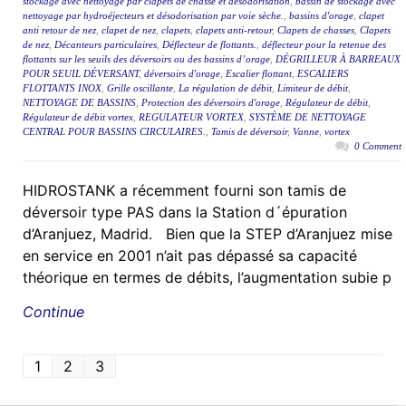
stockage avec nettoyage par clapets de chasse et désodorisation
,
bassin de stockage avec
nettoyage par hydroéjecteurs et désodorisation par voie sèche.
,
bassins d'orage
,
clapet
anti retour de nez
,
clapet de nez
,
clapets
,
clapets anti-retour
,
Clapets de chasses
,
Clapets
de nez
,
Décanteurs particulaires
,
Déflecteur de flottants.
,
déflecteur pour la retenue des
flottants sur les seuils des déversoirs ou des bassins d’orage
,
DÉGRILLEUR À BARREAUX
POUR SEUIL DÉVERSANT
,
déversoirs d'orage
,
Escalier flottant
,
ESCALIERS
FLOTTANTS INOX
,
Grille oscillante
,
La régulation de débit
,
Limiteur de débit
,
NETTOYAGE DE BASSINS
,
Protection des déversoirs d'orage
,
Régulateur de débit
,
Régulateur de débit vortex
,
REGULATEUR VORTEX
,
SYSTÈME DE NETTOYAGE
CENTRAL POUR BASSINS CIRCULAIRES.
,
Tamis de déversoir
,
Vanne
,
vortex
0 Comment
HIDROSTANK a récemment fourni son tamis de
déversoir type PAS dans la Station d´épuration
d’Aranjuez, Madrid. Bien que la STEP d’Aranjuez mise
en service en 2001 n’ait pas dépassé sa capacité
théorique en termes de débits, l’augmentation subie p
Continue
1
2
3