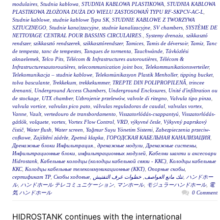
modulaires
,
Studnia kablowa
,
STUDNIA KABLOWA PLASTIKOWA
,
STUDNIA KABLOWA
PLASTIKOWA ZŁOŻONA DUŻA DO WIELU ZASTOSOWAŃ TYPU RF-SKPCV-AC-L
,
Studnie kablowe
,
studnie kablowe Typu SK
,
STUDNIE KABLOWE Z TWORZYWA
SZTUCZNEGO
,
Studnie kana|tzacyjne
,
studnie kanalizacyjne
,
SV chambers
,
SYSTÈME DE
NETTOYAGE CENTRAL POUR BASSINS CIRCULAIRES.
,
Systemy drenażu
,
szikkasztó
rendszer
,
szikkasztó rendszerek
,
szikkasztórendszer
,
Tamices
,
Tamis de déversoir
,
Tamiz
,
Tanc
de tempesta
,
tanc de tempestes
,
Tanques de tormenta
,
Tauchwände
,
Távközlési
aknaelemek
,
Telco Pits
,
Télécom & Infrastructures autoroutières
,
Télécom &
Infrastructuresautoroutières
,
telecommunication joint box
,
Telekommunikationsverteiler
,
Telekomunikacja – studnie kablowe
,
Telekomünikasyon Plastik Menholler
,
tipping bucket
,
tolva basculante
,
Trekkekum
,
trekkekummer
,
TREPTE DIN POLIPROPILENĂ
,
trincee
drenanti
,
Underground Access Chambers
,
Underground Enclosures
,
Unité d'infiltration ou
de stockage
,
UTX chamber
,
Uzbrojenie przelewów
,
valvole di ritegno
,
Valvula tipo pinza
,
valvula vortice
,
valvulas pico pato
,
válvulas reguladoras de caudal
,
valvulas vortex
,
Vanne
,
Vault
,
vertedouro de transbordamento
,
Visszatorlódás-csappantyú
,
Visszatorlódás-
gátlók
,
volquete
,
vortex
,
Vortex Flow Control
,
VRD
,
výkyvné česle
,
Výkyvný paprskový
čistič
,
Water flush
,
Water screen
,
Yağmur Suyu Yönetim Sistemi
,
Zabezpieczenia przeciw-
cofkowe
,
Zajištění zádrže
,
Zpetná klapka
,
ГОРОДСКАЯ КАБЕЛЬНАЯ КАНАЛИЗАЦИЯ
,
Дренажные блоки Инфильтрация.
,
дренажные модули
,
Дренажные системы
,
Инфильтрационные блоки
,
инфильтрационных модулей
,
Кабелни шахти и аксесоари
Hidrostank
,
Кабельные колодцы (колодцы кабельной связи - ККС)
,
Колодцы кабельные
ККС
,
Колодцы кабельные телекоммуникационные (ККТ)
,
Опорные скобы
,
сертификат ТР
,
Скобы ходовые
,
خطوات غرف التفتيش
,
تنك مانع العواصف
,
ハンドホー
ル
,
ハンドホール テレコミュニケーション
,
マンホール
,
モジュラーハンドホール
,
電
気 ハンドホール
0 Comment
HIDROSTANK continues with the international