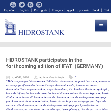
Español
|
English
|
Português
|
Français
|
العربية
|
русский
|
Polski
|
Türk
HIDROSTANK participates in the
forthcoming edition of IFAT (GERMANY)
April 02, 2026
by Juan Gazpio Irujo
"
,
"AbflussregelungenBürstenrechen
,
"aliviadero de tormenta
,
Appareil basculant permettant
un nettoyage efficace des bassins d’orage
,
Attenuation cells
,
Attenuation crates
,
Attenuation Tank
,
auget basculant
,
augets basculants
,
AV chambers
,
Bacia anti-poluição
,
bacia de infiltração
,
bacia de retenção
,
bacini di attenuazione
,
Balance Regulator
,
bassin
d’infiltration
,
bassin d’rétention
,
bassin de rétention
,
bassin de stockage avec nettoyage
par chasse centrale et désodorisation
,
bassin de stockage avec nettoyage par clapets de
chasse et désodorisation
,
bassin de stockage avec nettoyage par hydroéjecteurs et
désodorisation par voie sèche.
,
bassins d'orage
,
Bęben płuczący
,
Bloc de percolare
,
blocs