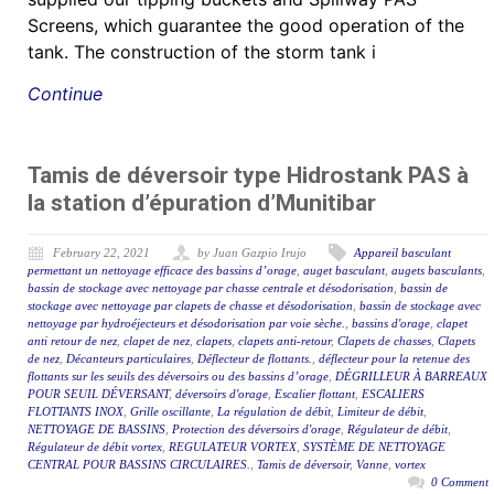
Screens, which guarantee the good operation of the
tank. The construction of the storm tank i
Continue
Tamis de déversoir type Hidrostank PAS à
la station d’épuration d’Munitibar
February 22, 2021
by Juan Gazpio Irujo
Appareil basculant
permettant un nettoyage efficace des bassins d’orage
,
auget basculant
,
augets basculants
,
bassin de stockage avec nettoyage par chasse centrale et désodorisation
,
bassin de
stockage avec nettoyage par clapets de chasse et désodorisation
,
bassin de stockage avec
nettoyage par hydroéjecteurs et désodorisation par voie sèche.
,
bassins d'orage
,
clapet
anti retour de nez
,
clapet de nez
,
clapets
,
clapets anti-retour
,
Clapets de chasses
,
Clapets
de nez
,
Décanteurs particulaires
,
Déflecteur de flottants.
,
déflecteur pour la retenue des
flottants sur les seuils des déversoirs ou des bassins d’orage
,
DÉGRILLEUR À BARREAUX
POUR SEUIL DÉVERSANT
,
déversoirs d'orage
,
Escalier flottant
,
ESCALIERS
FLOTTANTS INOX
,
Grille oscillante
,
La régulation de débit
,
Limiteur de débit
,
NETTOYAGE DE BASSINS
,
Protection des déversoirs d'orage
,
Régulateur de débit
,
Régulateur de débit vortex
,
REGULATEUR VORTEX
,
SYSTÈME DE NETTOYAGE
CENTRAL POUR BASSINS CIRCULAIRES.
,
Tamis de déversoir
,
Vanne
,
vortex
0 Comment