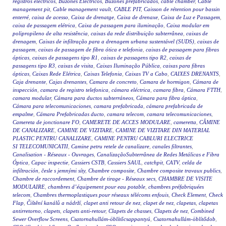
registros eléctricos
,
Buzones Eléctricos
,
Buzones prefabricados
,
cable chamber
,
Cable
management pit
,
Cable management vault
,
CABLE PIT
,
Caisson de rétention pour bassin
enterré
,
caixa de acesso
,
Caixa de drenatge
,
Caixa de drenaxe
,
Caixa de Luz e Passagem
,
caixa de passagem elétrica
,
Caixa de passagem para iluminação
,
Caixa modular em
polipropileno de alta resistência
,
caixas da rede distribuição subterrânea
,
caixas de
drenagem
,
Caixas de infiltração para a drenagem urbana sustentável (SUDS)
,
caixas de
passagem
,
caixas de passagem de fibra ótica e telefonia
,
caixas de passagem para fibras
ópticas
,
caixas de passagens tipo R1
,
caixas de passagens tipo R2
,
caixas de
passagens tipo R3
,
caixas de visita
,
Caixas Iluminação Pública
,
caixas para fibras
ópticas
,
Caixas Rede Elétrica
,
Caixas Telefonia
,
Caixas TV a Cabo
,
CAIXES DRENANTS
,
Caja drenante
,
Cajas drenantes
,
Camara de concreto
,
Camara de hormigon
,
Cámara de
inspección
,
camara de registro telefonica
,
cámara eléctrica
,
camara fibra
,
Cámara FTTH
,
camara modular
,
Cámara para ductos subterráneos
,
Cámara para fibra óptica
,
Cámara para telecomunicaciones
,
camara prefabricada
,
cámara prefabricada de
empalme
,
Cámara Prefabricadas ducto
,
camara telecom
,
camara telecomunicaciones
,
Camereta de jonctionare FO
,
CAMERETE DE ACCES MODULARE
,
cameretta
,
CĂMINE
DE CANALIZARE
,
CAMINE DE VIZITARE
,
CAMINE DE VIZITARE DIN MATERIAL
PLASTIC PENTRU CANALIZARE
,
CAMINE PENTRU CABLURI ELECTRICE
SI TELECOMUNICATII
,
Camine petru retele de canalizare
,
canales filtrantes
,
Canalisation - Réseaux - Ouvrages
,
CanalizaçãoSubterrânea de Redes Metálicas e Fibra
Óptica
,
Capac inspectie
,
Cassiers CSTB
,
Cassiers SAUL
,
catchpit
,
CATV
,
celda de
infiltración
,
česle s jemnými síty
,
Chambre composite
,
Chambre composite travaux publics
,
Chambre de raccordement
,
Chambre de tirage - Réseaux secs
,
CHAMBRE DE VISITE
MODULAIRE
,
chambres d’équipement pour eau potable
,
chambres préfabriquées
telecom
,
Chambres thermoplastiques pour réseaux télécoms enfouis
,
Check Element
,
Check
Flap
,
Čištění kanálů a nádrží
,
clapet anti retour de nez
,
clapet de nez
,
clapetas
,
clapetas
antirretorno
,
clapets
,
clapets anti-retour
,
Clapets de chasses
,
Clapets de nez
,
Combined
Sewer Overflow Screens
,
Csatornahullám-öblítőcsappantyú
,
Csatornahullám-öblítődob
,