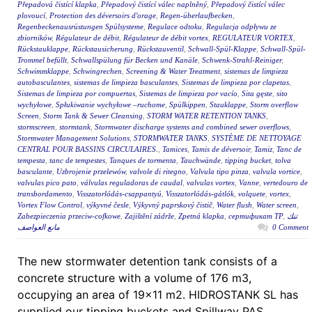
Přepadová čistící klapka
,
Přepadový čistící válec naplněný
,
Přepadový čistící válec
plovoucí
,
Protection des déversoirs d'orage
,
Regen-überlaufbecken
,
Regenbeckenausrüstungen Spülsysteme
,
Regulace odtoku
,
Regulacja odpływu ze
zbiorników
,
Régulateur de débit
,
Régulateur de débit vortex
,
REGULATEUR VORTEX
,
Rückstauklappe
,
Rückstausicherung
,
Rückstauventil
,
Schwall-Spül-Klappe
,
Schwall-Spül-
Trommel befüllt
,
Schwallspülung für Becken und Kanäle
,
Schwenk-Strahl-Reiniger
,
Schwimmklappe
,
Schwingrechen
,
Screening & Water Treatment
,
sistemas de limpieza
autobasculantes
,
sistemas de limpieza basculantes
,
Sistemas de limpieza por clapetas
,
Sistemas de limpieza por compuertas
,
Sistemas de limpieza por vacío
,
Sita gęste
,
sito
wychyłowe
,
Spłukiwanie wychyłowe –ruchome
,
Spülkippen
,
Stauklappe
,
Storm overflow
Screen
,
Storm Tank & Sewer Cleansing
,
STORM WATER RETENTION TANKS
,
stormscreen
,
stormtank
,
Stormwater discharge systems and combined sewer overflows
,
Stormwater Management Solutions
,
STORMWATER TANKS
,
SYSTÈME DE NETTOYAGE
CENTRAL POUR BASSINS CIRCULAIRES.
,
Tamices
,
Tamis de déversoir
,
Tamiz
,
Tanc de
tempesta
,
tanc de tempestes
,
Tanques de tormenta
,
Tauchwände
,
tipping bucket
,
tolva
basculante
,
Uzbrojenie przelewów
,
valvole di ritegno
,
Valvula tipo pinza
,
valvula vortice
,
valvulas pico pato
,
válvulas reguladoras de caudal
,
valvulas vortex
,
Vanne
,
vertedouro de
transbordamento
,
Visszatorlódás-csappantyú
,
Visszatorlódás-gátlók
,
volquete
,
vortex
,
Vortex Flow Control
,
výkyvné česle
,
Výkyvný paprskový čistič
,
Water flush
,
Water screen
,
Zabezpieczenia przeciw-cofkowe
,
Zajištění zádrže
,
Zpetná klapka
,
сертификат ТР
,
تنك
مانع العواصف
0 Comment
The new stormwater detention tank consists of a
concrete structure with a volume of 176 m3,
occupying an area of 19×11 m2. HIDROSTANK SL has
supplied our tipping buckets and Spillway PAS