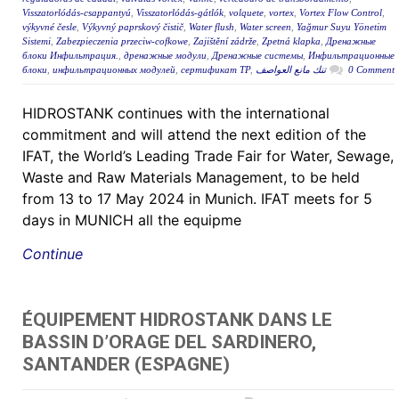
Visszatorlódás-csappantyú
,
Visszatorlódás-gátlók
,
volquete
,
vortex
,
Vortex Flow Control
,
výkyvné česle
,
Výkyvný paprskový čistič
,
Water flush
,
Water screen
,
Yağmur Suyu Yönetim
Sistemi
,
Zabezpieczenia przeciw-cofkowe
,
Zajištění zádrže
,
Zpetná klapka
,
Дренажные
блоки Инфильтрация.
,
дренажные модули
,
Дренажные системы
,
Инфильтрационные
блоки
,
инфильтрационных модулей
,
сертификат ТР
,
تنك مانع العواصف
0 Comment
HIDROSTANK continues with the international
commitment and will attend the next edition of the
IFAT, the World’s Leading Trade Fair for Water, Sewage,
Waste and Raw Materials Management, to be held
from 13 to 17 May 2024 in Munich. IFAT meets for 5
days in MUNICH all the equipme
Continue
ÉQUIPEMENT HIDROSTANK DANS LE
BASSIN D’ORAGE DEL SARDINERO,
SANTANDER (ESPAGNE)