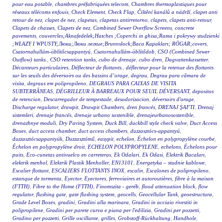
pour eau potable
,
chambres préfabriquées telecom
,
Chambres thermoplastiques pour
réseaux télécoms enfouis
,
Check Element
,
Check Flap
,
Čištění kanálů a nádrží
,
clapet anti
retour de nez
,
clapet de nez
,
clapetas
,
clapetas antirretorno
,
clapets
,
clapets anti-retour
,
Clapets de chasses
,
Clapets de nez
,
Combined Sewer Overflow Screens
,
concrete
pavements
,
couvercles;Aknafedelek;Hatches ;Coperchi in ghisa;Rama i pokrywy studzienki
;WŁAZY I WPUSTY;Люки;Люки легкие;Brunnslock;Baca Kapakları; RÖGAR;covers
,
Csatornahullám-öblítőcsappantyú
,
Csatornahullám-öblítődob
,
CSO (Combined Sewer
Outflow) tanks.
,
CSO retention tanks
,
cubo de drenaje
,
cubo dren
,
Dagvattenkassetter
,
Décanteurs particulaires
,
Déflecteur de flottants.
,
déflecteur pour la retenue des flottants
sur les seuils des déversoirs ou des bassins d’orage
,
degrau
,
Degrau para câmara de
visita
,
degraus em polipropileno
,
DEGRAUS PARA CAIXAS DE VISITA
SUBTERRÂNEAS
,
DÉGRILLEUR À BARREAUX POUR SEUIL DÉVERSANT
,
depositos
de retencion
,
Descarregador de tempestade
,
desodorizacion
,
déversoirs d'orage
,
Discharge regulator
,
drawpit
,
Drawpit Chambers
,
dren francés
,
DRENAJ ŞAFTI
,
Drenaj
sistemleri
,
drenaje francés
,
drenaje urbano sostenible
,
drenajeurbanosostenible
,
drenazhnye moduli
,
Dry Paving System
,
Duck Bill
,
duckbill style check valve
,
Duct Access
Boxes
,
duct access chamber
,
duct access chambers
,
duzzasztócs-appantyú
,
duzzasztócsappantyúk
,
Duzzasztómű
,
easypit
,
echelon
,
Échelon en polypropylène courbe
,
Échelon en polypropylène droit
,
ECHELON POLYPROPYLENE
,
echelons
,
Échelons pour
puits
,
Eco-cunetas antivuelco en carreteras
,
Ek Odalari
,
Ek Odasi
,
Elektrik Bacaları
,
elektrik menhol
,
Elektrik Plastik Menholler
,
EN13101
,
Energetyka – studnie kablowe
,
Escalier flottant
,
ESCALIERS FLOTTANTS INOX
,
escalin
,
Escalones de polipropileno
,
estanque de tormenta
,
Eyector
,
Eyectores
,
ferroviaires et autoroutières
,
fibre à la maison
(FTTH)
,
Fibre to the Home (FTTH)
,
Finomszita - geréb
,
flood attenuation block
,
flow
regulator
,
flushing gate
,
gate flushing system
,
geocells
,
Geocellular Tank
,
geoestructura
,
Grade Level Boxes
,
gradini
,
Gradini alla marinara
,
Gradini in acciaio rivestiti in
polipropilene
,
Gradini per parete curva e piana per l'edilizia
,
Gradini per pozzetti
,
Gradino per pozzetti
,
Grille oscillante
,
grilles
,
Grobstoff-Rückhaltung
,
Handhole
,