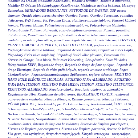
Modular-Ek-Odalar
,
Moduláris Kábelaknák
,
module d'rétention
,
Module d’infiltration
,
Modüler Ek Odalar
,
Modulopbygget Kabelbronde
,
Modułowa studnia kablowa
,
Muanyag
Tiztitoakna
,
NETEJADORS BASCULANTS
,
NETTOYAGE DE BASSINS
,
OSP access
chamber
,
Outside plant access chamber
,
Overflow Screen
,
Overflow Screening
,
pantallas
deflectoras
,
PAS Screen
,
Pit
,
Pivoting Drum
,
plastikowe studnie kablowe
,
Plastové káblové
komory
,
Plovoucí klapka
,
Polietylenowe studnie kablowe
,
Polycarbonate Manholes
,
Polycarbonate Pull box
,
Polyvault
,
pozo-de-infiltracion-de-aguas
,
Pozzetti
,
pozzetti di
distribuzione
,
Pozzetti modulari per infrastrutture di reti di telecomunicazioni
,
pozzetti
modulari per reti in fibra ottica
,
pozzetti omologati telecom
,
Pozzetti Telecom
,
POZZETTO
,
POZZETTO MODULARE PER F.O
,
POZZETTO TELECOM
,
prefabricados de concreto
,
Prefabrykowane studnie kablowe
,
Preformed Access Chambers
,
Přepadová čistící klapka
,
Přepadový čistící válec naplněný
,
Přepadový čistící válec plovoucí
,
Protection des
déversoirs d'orage
,
Rain block
,
Rainwater Harvesting
,
Récupération Eaux Pluviales
,
Récupération EEPP
,
Regards de tirage
,
Regards de tirage de fibre optique.
,
Regards de
tirage Electrique
,
Regards de visite préfabriqués
,
regards ventouse et vidange
,
Regen-
überlaufbecken
,
Regenbeckenausrüstungen Spülsysteme
,
registro eléctrico
,
REGISTRO
HAND-HOLE ELÉCTRICO MODULAR
,
REGISTRO PARA ALUMBRADO
,
REGISTRO
PARA BAJA TENSION
,
REGISTRO PARA MEDIA TENSION
,
REGISTRO TELEFONICO
,
REGISTROS ALUMBRADO
,
Regulace odtoku
,
Regulacja odpływu ze zbiorników
,
Régulateur de débit
,
Régulateur de débit vortex
,
REGULATEUR VORTEX
,
reinforced
polypropylene manholes
,
Réseaux d'énergie
,
Réseaux ferroviaires
,
Réseaux Télécoms
,
RÖGAR (MENHOL)
,
Rückstauklappe
,
Rückstausicherung
,
Rückstauventil
,
ŠAHT
,
SAUL
,
Schouwputten
,
Schwall-Spül-Klappe
,
Schwall-Spül-Trommel befüllt
,
Schwallspülung für
Becken und Kanäle
,
Schwenk-Strahl-Reiniger
,
Schwimmklappe
,
Schwingrechen
,
Screening
& Water Treatment
,
Seksjonsbrønn
,
Sistema Modular de Infiltración
,
sistemas de limpieza
autobasculantes
,
sistemas de limpieza basculantes
,
Sistemas de limpieza por clapetas
,
Sistemas de limpieza por compuertas
,
Sistemas de limpieza por vacío
,
sisteme de infiltratie
,
Sita gęste
,
sito wychyłowe
,
skrzynek rozsączających
,
Skrzynki retencyjno - rozsączające
,