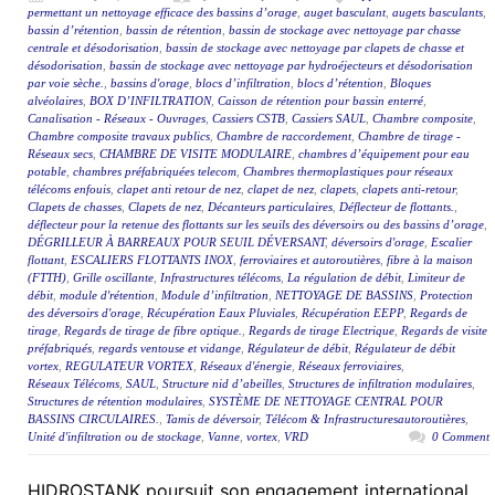
permettant un nettoyage efficace des bassins d’orage
,
auget basculant
,
augets basculants
,
bassin d’rétention
,
bassin de rétention
,
bassin de stockage avec nettoyage par chasse
centrale et désodorisation
,
bassin de stockage avec nettoyage par clapets de chasse et
désodorisation
,
bassin de stockage avec nettoyage par hydroéjecteurs et désodorisation
par voie sèche.
,
bassins d'orage
,
blocs d’infiltration
,
blocs d’rétention
,
Bloques
alvéolaires
,
BOX D’INFILTRATION
,
Caisson de rétention pour bassin enterré
,
Canalisation - Réseaux - Ouvrages
,
Cassiers CSTB
,
Cassiers SAUL
,
Chambre composite
,
Chambre composite travaux publics
,
Chambre de raccordement
,
Chambre de tirage -
Réseaux secs
,
CHAMBRE DE VISITE MODULAIRE
,
chambres d’équipement pour eau
potable
,
chambres préfabriquées telecom
,
Chambres thermoplastiques pour réseaux
télécoms enfouis
,
clapet anti retour de nez
,
clapet de nez
,
clapets
,
clapets anti-retour
,
Clapets de chasses
,
Clapets de nez
,
Décanteurs particulaires
,
Déflecteur de flottants.
,
déflecteur pour la retenue des flottants sur les seuils des déversoirs ou des bassins d’orage
,
DÉGRILLEUR À BARREAUX POUR SEUIL DÉVERSANT
,
déversoirs d'orage
,
Escalier
flottant
,
ESCALIERS FLOTTANTS INOX
,
ferroviaires et autoroutières
,
fibre à la maison
(FTTH)
,
Grille oscillante
,
Infrastructures télécoms
,
La régulation de débit
,
Limiteur de
débit
,
module d'rétention
,
Module d’infiltration
,
NETTOYAGE DE BASSINS
,
Protection
des déversoirs d'orage
,
Récupération Eaux Pluviales
,
Récupération EEPP
,
Regards de
tirage
,
Regards de tirage de fibre optique.
,
Regards de tirage Electrique
,
Regards de visite
préfabriqués
,
regards ventouse et vidange
,
Régulateur de débit
,
Régulateur de débit
vortex
,
REGULATEUR VORTEX
,
Réseaux d'énergie
,
Réseaux ferroviaires
,
Réseaux Télécoms
,
SAUL
,
Structure nid d’abeilles
,
Structures de infiltration modulaires
,
Structures de rétention modulaires
,
SYSTÈME DE NETTOYAGE CENTRAL POUR
BASSINS CIRCULAIRES.
,
Tamis de déversoir
,
Télécom & Infrastructuresautoroutières
,
Unité d'infiltration ou de stockage
,
Vanne
,
vortex
,
VRD
0 Comment
HIDROSTANK poursuit son engagement international