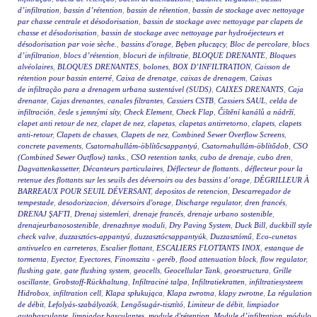
d’infiltration
,
bassin d’rétention
,
bassin de rétention
,
bassin de stockage avec nettoyage
par chasse centrale et désodorisation
,
bassin de stockage avec nettoyage par clapets de
chasse et désodorisation
,
bassin de stockage avec nettoyage par hydroéjecteurs et
désodorisation par voie sèche.
,
bassins d'orage
,
Bęben płuczący
,
Bloc de percolare
,
blocs
d’infiltration
,
blocs d’rétention
,
blocuri de infiltratie
,
BLOQUE DRENANTE
,
Bloques
alvéolaires
,
BLOQUES DRENANTES
,
bolones
,
BOX D’INFILTRATION
,
Caisson de
rétention pour bassin enterré
,
Caixa de drenatge
,
caixas de drenagem
,
Caixas
de infiltração para a drenagem urbana sustentável (SUDS)
,
CAIXES DRENANTS
,
Caja
drenante
,
Cajas drenantes
,
canales filtrantes
,
Cassiers CSTB
,
Cassiers SAUL
,
celda de
infiltración
,
česle s jemnými síty
,
Check Element
,
Check Flap
,
Čištění kanálů a nádrží
,
clapet anti retour de nez
,
clapet de nez
,
clapetas
,
clapetas antirretorno
,
clapets
,
clapets
anti-retour
,
Clapets de chasses
,
Clapets de nez
,
Combined Sewer Overflow Screens
,
concrete pavements
,
Csatornahullám-öblítőcsappantyú
,
Csatornahullám-öblítődob
,
CSO
(Combined Sewer Outflow) tanks.
,
CSO retention tanks
,
cubo de drenaje
,
cubo dren
,
Dagvattenkassetter
,
Décanteurs particulaires
,
Déflecteur de flottants.
,
déflecteur pour la
retenue des flottants sur les seuils des déversoirs ou des bassins d’orage
,
DÉGRILLEUR À
BARREAUX POUR SEUIL DÉVERSANT
,
depositos de retencion
,
Descarregador de
tempestade
,
desodorizacion
,
déversoirs d'orage
,
Discharge regulator
,
dren francés
,
DRENAJ ŞAFTI
,
Drenaj sistemleri
,
drenaje francés
,
drenaje urbano sostenible
,
drenajeurbanosostenible
,
drenazhnye moduli
,
Dry Paving System
,
Duck Bill
,
duckbill style
check valve
,
duzzasztócs-appantyú
,
duzzasztócsappantyúk
,
Duzzasztómű
,
Eco-cunetas
antivuelco en carreteras
,
Escalier flottant
,
ESCALIERS FLOTTANTS INOX
,
estanque de
tormenta
,
Eyector
,
Eyectores
,
Finomszita - geréb
,
flood attenuation block
,
flow regulator
,
flushing gate
,
gate flushing system
,
geocells
,
Geocellular Tank
,
geoestructura
,
Grille
oscillante
,
Grobstoff-Rückhaltung
,
Infiltracinė talpa
,
Infiltratiekratten
,
infiltratiesysteem
Hidrobox
,
infiltration cell
,
Klapa spłukująca
,
Klapa zwrotna
,
klapy zwrotne
,
La régulation
de débit
,
Lefolyás-szabályozók
,
Lengősugár-tisztító
,
Limiteur de débit
,
limpiador
autobasculante
,
limpiador basculantes
,
module d'rétention
,
Module d’infiltration
,
módulo