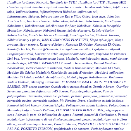
Handhole for Buried Network.
,
Handhole for FTTH
,
Handhole for FTTP
,
Highway MCX
chamber
,
hydrant chambers
,
hydrant chambers or meter chamber installation
,
Infiltracinė
talpa
,
Infiltratiekratten
,
infiltratiesysteem Hidrobox
,
infiltration cell
,
Infrastructures télécoms
,
Infrastrutture per Reti a Fibra Ottica
,
Iron steps
,
Joint box
,
Junction box
,
Junction chamber
,
Kábel akna
,
kábelakna
,
Kabelbronde
,
Kabelbrønn
,
Kabelbrunn
,
Kabelbrunnar
,
kabelbrunnar för fiber
,
Kabelkum
,
Kabelkum for optiske
fiberkabler
,
Kabelkummer
,
Kabelová šachta
,
kabelové komory
,
Kabelové šachty
,
Kabelschächte
,
Kabelschächte aus Kunststoff
,
Kabelzugschächte
,
Káblová komora
,
Káblové komory z plastu
,
KABLOVSKO OKNO PLASTIČNO
,
Klapa spłukująca
,
Klapa
zwrotna
,
klapy zwrotne
,
Komorové Zekany
,
Kompozit Ek Odalar
,
Kompozit Ek Odası
,
Kunstoffschächte
,
Kunststoff-Schächte
,
La régulation de débit
,
Lefolyás-szabályozók
,
Lengősugár-tisztító
,
Limiteur de débit
,
limpiador autobasculante
,
limpiador basculantes
,
Link box
,
low voltage disconnecting boxes
,
Manhole
,
manhole safety steps.
,
manhole step
,
manhole steps
,
MENHOL BASAMAKLAR
,
menhol basamakları
,
Menhol Merdiven
Basamakları
,
meter chamber installation
,
Modula brøndkammer
,
Modular Ek Odası
,
Modular-Ek-Odalar
,
Moduláris Kábelaknák
,
module d'rétention
,
Module d’infiltration
,
Modüler Ek Odalar
,
módulo de infiltración
,
Modulopbygget Kabelbronde
,
Modułowa
studnia kablowa
,
Muanyag Tiztitoakna
,
NETEJADORS BASCULANTS
,
NETTOYAGE DE
BASSINS
,
OSP access chamber
,
Outside plant access chamber
,
Overflow Screen
,
Overflow
Screening
,
pantallas deflectoras
,
PAS Screen
,
Pasos de polipropileno
,
Pate de
polipropileno
,
Pavimento permeable
,
peldaño
,
peldaño para pozo
,
permeable pavement
,
permeable paving
,
permeable surface
,
Pit
,
Pivoting Drum
,
plastikowe studnie kablowe
,
Plastové káblové komory
,
Plovoucí klapka
,
Polietylenowe studnie kablowe
,
Polycarbonate
Manholes
,
Polycarbonate Pull box
,
POLYPROPYLEEN KLIMTREDEN
,
polypropylene
steps
,
Polyvault
,
pozo-de-infiltracion-de-aguas
,
Pozzetti
,
pozzetti di distribuzione
,
Pozzetti
modulari per infrastrutture di reti di telecomunicazioni
,
pozzetti modulari per reti in fibra
ottica
,
pozzetti omologati telecom
,
Pozzetti Telecom
,
POZZETTO
,
POZZETTO MODULARE
PER F.O
,
POZZETTO TELECOM
,
prefabricados de concreto
,
Prefabrykowane studnie