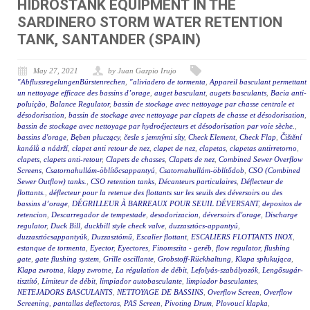
HIDROSTANK EQUIPMENT IN THE
SARDINERO STORM WATER RETENTION
TANK, SANTANDER (SPAIN)
May 27, 2021
by Juan Gazpio Irujo
"AbflussregelungenBürstenrechen
,
"aliviadero de tormenta
,
Appareil basculant permettant
un nettoyage efficace des bassins d’orage
,
auget basculant
,
augets basculants
,
Bacia anti-
poluição
,
Balance Regulator
,
bassin de stockage avec nettoyage par chasse centrale et
désodorisation
,
bassin de stockage avec nettoyage par clapets de chasse et désodorisation
,
bassin de stockage avec nettoyage par hydroéjecteurs et désodorisation par voie sèche.
,
bassins d'orage
,
Bęben płuczący
,
česle s jemnými síty
,
Check Element
,
Check Flap
,
Čištění
kanálů a nádrží
,
clapet anti retour de nez
,
clapet de nez
,
clapetas
,
clapetas antirretorno
,
clapets
,
clapets anti-retour
,
Clapets de chasses
,
Clapets de nez
,
Combined Sewer Overflow
Screens
,
Csatornahullám-öblítőcsappantyú
,
Csatornahullám-öblítődob
,
CSO (Combined
Sewer Outflow) tanks.
,
CSO retention tanks
,
Décanteurs particulaires
,
Déflecteur de
flottants.
,
déflecteur pour la retenue des flottants sur les seuils des déversoirs ou des
bassins d’orage
,
DÉGRILLEUR À BARREAUX POUR SEUIL DÉVERSANT
,
depositos de
retencion
,
Descarregador de tempestade
,
desodorizacion
,
déversoirs d'orage
,
Discharge
regulator
,
Duck Bill
,
duckbill style check valve
,
duzzasztócs-appantyú
,
duzzasztócsappantyúk
,
Duzzasztómű
,
Escalier flottant
,
ESCALIERS FLOTTANTS INOX
,
estanque de tormenta
,
Eyector
,
Eyectores
,
Finomszita - geréb
,
flow regulator
,
flushing
gate
,
gate flushing system
,
Grille oscillante
,
Grobstoff-Rückhaltung
,
Klapa spłukująca
,
Klapa zwrotna
,
klapy zwrotne
,
La régulation de débit
,
Lefolyás-szabályozók
,
Lengősugár-
tisztító
,
Limiteur de débit
,
limpiador autobasculante
,
limpiador basculantes
,
NETEJADORS BASCULANTS
,
NETTOYAGE DE BASSINS
,
Overflow Screen
,
Overflow
Screening
,
pantallas deflectoras
,
PAS Screen
,
Pivoting Drum
,
Plovoucí klapka
,