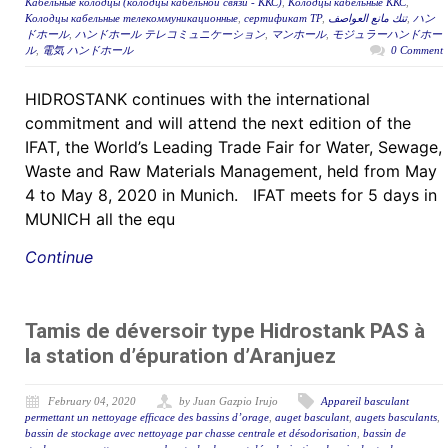
Кабельные колодцы (колодцы кабельной связи - ККС)
,
Колодцы кабельные ККС
,
Колодцы кабельные телекоммуникационные
,
сертификат ТР
,
تنك مانع العواصف
,
ハン
ドホール
,
ハンドホール テレコミュニケーション
,
マンホール
,
モジュラーハンドホー
ル
,
電気 ハンドホール
0 Comment
HIDROSTANK continues with the international
commitment and will attend the next edition of the
IFAT, the World’s Leading Trade Fair for Water, Sewage,
Waste and Raw Materials Management, held from May
4 to May 8, 2020 in Munich. IFAT meets for 5 days in
MUNICH all the equ
Continue
Tamis de déversoir type Hidrostank PAS à
la station d’épuration d’Aranjuez
February 04, 2020
by Juan Gazpio Irujo
Appareil basculant
permettant un nettoyage efficace des bassins d’orage
,
auget basculant
,
augets basculants
,
bassin de stockage avec nettoyage par chasse centrale et désodorisation
,
bassin de