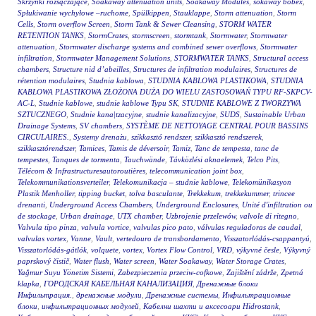
Skrzynki rozsączające
,
Soakaway attenuation units
,
Soakaway Modules
,
sokaway bobex
,
Spłukiwanie wychyłowe –ruchome
,
Spülkippen
,
Stauklappe
,
Storm attenuation
,
Storm
Cells
,
Storm overflow Screen
,
Storm Tank & Sewer Cleansing
,
STORM WATER
RETENTION TANKS
,
StormCrates
,
stormscreen
,
stormtank
,
Stormwater
,
Stormwater
attenuation
,
Stormwater discharge systems and combined sewer overflows
,
Stormwater
infiltration
,
Stormwater Management Solutions
,
STORMWATER TANKS
,
Structural access
chambers
,
Structure nid d’abeilles
,
Structures de infiltration modulaires
,
Structures de
rétention modulaires
,
Studnia kablowa
,
STUDNIA KABLOWA PLASTIKOWA
,
STUDNIA
KABLOWA PLASTIKOWA ZŁOŻONA DUŻA DO WIELU ZASTOSOWAŃ TYPU RF-SKPCV-
AC-L
,
Studnie kablowe
,
studnie kablowe Typu SK
,
STUDNIE KABLOWE Z TWORZYWA
SZTUCZNEGO
,
Studnie kana|tzacyjne
,
studnie kanalizacyjne
,
SUDS
,
Sustainable Urban
Drainage Systems
,
SV chambers
,
SYSTÈME DE NETTOYAGE CENTRAL POUR BASSINS
CIRCULAIRES.
,
Systemy drenażu
,
szikkasztó rendszer
,
szikkasztó rendszerek
,
szikkasztórendszer
,
Tamices
,
Tamis de déversoir
,
Tamiz
,
Tanc de tempesta
,
tanc de
tempestes
,
Tanques de tormenta
,
Tauchwände
,
Távközlési aknaelemek
,
Telco Pits
,
Télécom & Infrastructuresautoroutières
,
telecommunication joint box
,
Telekommunikationsverteiler
,
Telekomunikacja – studnie kablowe
,
Telekomünikasyon
Plastik Menholler
,
tipping bucket
,
tolva basculante
,
Trekkekum
,
trekkekummer
,
trincee
drenanti
,
Underground Access Chambers
,
Underground Enclosures
,
Unité d'infiltration ou
de stockage
,
Urban drainage
,
UTX chamber
,
Uzbrojenie przelewów
,
valvole di ritegno
,
Valvula tipo pinza
,
valvula vortice
,
valvulas pico pato
,
válvulas reguladoras de caudal
,
valvulas vortex
,
Vanne
,
Vault
,
vertedouro de transbordamento
,
Visszatorlódás-csappantyú
,
Visszatorlódás-gátlók
,
volquete
,
vortex
,
Vortex Flow Control
,
VRD
,
výkyvné česle
,
Výkyvný
paprskový čistič
,
Water flush
,
Water screen
,
Water Soakaway
,
Water Storage Crates
,
Yağmur Suyu Yönetim Sistemi
,
Zabezpieczenia przeciw-cofkowe
,
Zajištění zádrže
,
Zpetná
klapka
,
ГОРОДСКАЯ КАБЕЛЬНАЯ КАНАЛИЗАЦИЯ
,
Дренажные блоки
Инфильтрация.
,
дренажные модули
,
Дренажные системы
,
Инфильтрационные
блоки
,
инфильтрационных модулей
,
Кабелни шахти и аксесоари Hidrostank
,