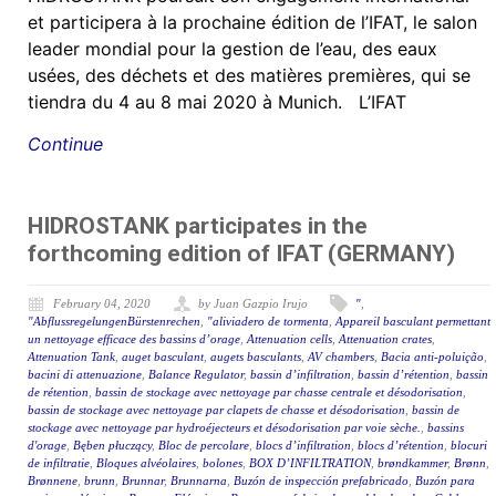
et participera à la prochaine édition de l’IFAT, le salon
leader mondial pour la gestion de l’eau, des eaux
usées, des déchets et des matières premières, qui se
tiendra du 4 au 8 mai 2020 à Munich. L’IFAT
Continue
HIDROSTANK participates in the
forthcoming edition of IFAT (GERMANY)
February 04, 2020
by Juan Gazpio Irujo
"
,
"AbflussregelungenBürstenrechen
,
"aliviadero de tormenta
,
Appareil basculant permettant
un nettoyage efficace des bassins d’orage
,
Attenuation cells
,
Attenuation crates
,
Attenuation Tank
,
auget basculant
,
augets basculants
,
AV chambers
,
Bacia anti-poluição
,
bacini di attenuazione
,
Balance Regulator
,
bassin d’infiltration
,
bassin d’rétention
,
bassin
de rétention
,
bassin de stockage avec nettoyage par chasse centrale et désodorisation
,
bassin de stockage avec nettoyage par clapets de chasse et désodorisation
,
bassin de
stockage avec nettoyage par hydroéjecteurs et désodorisation par voie sèche.
,
bassins
d'orage
,
Bęben płuczący
,
Bloc de percolare
,
blocs d’infiltration
,
blocs d’rétention
,
blocuri
de infiltratie
,
Bloques alvéolaires
,
bolones
,
BOX D’INFILTRATION
,
brøndkammer
,
Brønn
,
Brønnene
,
brunn
,
Brunnar
,
Brunnarna
,
Buzón de inspección prefabricado
,
Buzón para