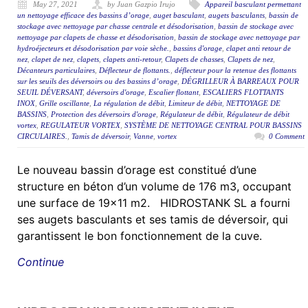
May 27, 2021
by Juan Gazpio Irujo
Appareil basculant permettant
un nettoyage efficace des bassins d’orage
,
auget basculant
,
augets basculants
,
bassin de
stockage avec nettoyage par chasse centrale et désodorisation
,
bassin de stockage avec
nettoyage par clapets de chasse et désodorisation
,
bassin de stockage avec nettoyage par
hydroéjecteurs et désodorisation par voie sèche.
,
bassins d'orage
,
clapet anti retour de
nez
,
clapet de nez
,
clapets
,
clapets anti-retour
,
Clapets de chasses
,
Clapets de nez
,
Décanteurs particulaires
,
Déflecteur de flottants.
,
déflecteur pour la retenue des flottants
sur les seuils des déversoirs ou des bassins d’orage
,
DÉGRILLEUR À BARREAUX POUR
SEUIL DÉVERSANT
,
déversoirs d'orage
,
Escalier flottant
,
ESCALIERS FLOTTANTS
INOX
,
Grille oscillante
,
La régulation de débit
,
Limiteur de débit
,
NETTOYAGE DE
BASSINS
,
Protection des déversoirs d'orage
,
Régulateur de débit
,
Régulateur de débit
vortex
,
REGULATEUR VORTEX
,
SYSTÈME DE NETTOYAGE CENTRAL POUR BASSINS
CIRCULAIRES.
,
Tamis de déversoir
,
Vanne
,
vortex
0 Comment
Le nouveau bassin d’orage est constitué d’une
structure en béton d’un volume de 176 m3, occupant
une surface de 19×11 m2. HIDROSTANK SL a fourni
ses augets basculants et ses tamis de déversoir, qui
garantissent le bon fonctionnement de la cuve.
Continue