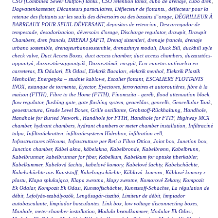
CSO (Combined Sewer Outflow) tanks.
,
CSO retention tanks
,
cubo de drenaje
,
cubo dren
,
Dagvattenkassetter
,
Décanteurs particulaires
,
Déflecteur de flottants.
,
déflecteur pour la
retenue des flottants sur les seuils des déversoirs ou des bassins d’orage
,
DÉGRILLEUR À
BARREAUX POUR SEUIL DÉVERSANT
,
depositos de retencion
,
Descarregador de
tempestade
,
desodorizacion
,
déversoirs d'orage
,
Discharge regulator
,
drawpit
,
Drawpit
Chambers
,
dren francés
,
DRENAJ ŞAFTI
,
Drenaj sistemleri
,
drenaje francés
,
drenaje
urbano sostenible
,
drenajeurbanosostenible
,
drenazhnye moduli
,
Duck Bill
,
duckbill style
check valve
,
Duct Access Boxes
,
duct access chamber
,
duct access chambers
,
duzzasztócs-
appantyú
,
duzzasztócsappantyúk
,
Duzzasztómű
,
easypit
,
Eco-cunetas antivuelco en
carreteras
,
Ek Odalari
,
Ek Odasi
,
Elektrik Bacaları
,
elektrik menhol
,
Elektrik Plastik
Menholler
,
Energetyka – studnie kablowe
,
Escalier flottant
,
ESCALIERS FLOTTANTS
INOX
,
estanque de tormenta
,
Eyector
,
Eyectores
,
ferroviaires et autoroutières
,
fibre à la
maison (FTTH)
,
Fibre to the Home (FTTH)
,
Finomszita - geréb
,
flood attenuation block
,
flow regulator
,
flushing gate
,
gate flushing system
,
geoceldas
,
geocells
,
Geocellular Tank
,
geoestructura
,
Grade Level Boxes
,
Grille oscillante
,
Grobstoff-Rückhaltung
,
Handhole
,
Handhole for Buried Network.
,
Handhole for FTTH
,
Handhole for FTTP
,
Highway MCX
chamber
,
hydrant chambers
,
hydrant chambers or meter chamber installation
,
Infiltracinė
talpa
,
Infiltratiekratten
,
infiltratiesysteem Hidrobox
,
infiltration cell
,
Infrastructures télécoms
,
Infrastrutture per Reti a Fibra Ottica
,
Joint box
,
Junction box
,
Junction chamber
,
Kábel akna
,
kábelakna
,
Kabelbronde
,
Kabelbrønn
,
Kabelbrunn
,
Kabelbrunnar
,
kabelbrunnar för fiber
,
Kabelkum
,
Kabelkum for optiske fiberkabler
,
Kabelkummer
,
Kabelová šachta
,
kabelové komory
,
Kabelové šachty
,
Kabelschächte
,
Kabelschächte aus Kunststoff
,
Kabelzugschächte
,
Káblová komora
,
Káblové komory z
plastu
,
Klapa spłukująca
,
Klapa zwrotna
,
klapy zwrotne
,
Komorové Zekany
,
Kompozit
Ek Odalar
,
Kompozit Ek Odası
,
Kunstoffschächte
,
Kunststoff-Schächte
,
La régulation de
débit
,
Lefolyás-szabályozók
,
Lengősugár-tisztító
,
Limiteur de débit
,
limpiador
autobasculante
,
limpiador basculantes
,
Link box
,
low voltage disconnecting boxes
,
Manhole
,
meter chamber installation
,
Modula brøndkammer
,
Modular Ek Odası
,