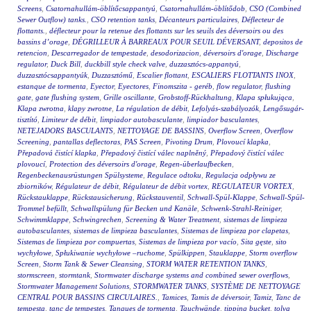
Screens
,
Csatornahullám-öblítőcsappantyú
,
Csatornahullám-öblítődob
,
CSO (Combined
Sewer Outflow) tanks.
,
CSO retention tanks
,
Décanteurs particulaires
,
Déflecteur de
flottants.
,
déflecteur pour la retenue des flottants sur les seuils des déversoirs ou des
bassins d’orage
,
DÉGRILLEUR À BARREAUX POUR SEUIL DÉVERSANT
,
depositos de
retencion
,
Descarregador de tempestade
,
desodorizacion
,
déversoirs d'orage
,
Discharge
regulator
,
Duck Bill
,
duckbill style check valve
,
duzzasztócs-appantyú
,
duzzasztócsappantyúk
,
Duzzasztómű
,
Escalier flottant
,
ESCALIERS FLOTTANTS INOX
,
estanque de tormenta
,
Eyector
,
Eyectores
,
Finomszita - geréb
,
flow regulator
,
flushing
gate
,
gate flushing system
,
Grille oscillante
,
Grobstoff-Rückhaltung
,
Klapa spłukująca
,
Klapa zwrotna
,
klapy zwrotne
,
La régulation de débit
,
Lefolyás-szabályozók
,
Lengősugár-
tisztító
,
Limiteur de débit
,
limpiador autobasculante
,
limpiador basculantes
,
NETEJADORS BASCULANTS
,
NETTOYAGE DE BASSINS
,
Overflow Screen
,
Overflow
Screening
,
pantallas deflectoras
,
PAS Screen
,
Pivoting Drum
,
Plovoucí klapka
,
Přepadová čistící klapka
,
Přepadový čistící válec naplněný
,
Přepadový čistící válec
plovoucí
,
Protection des déversoirs d'orage
,
Regen-überlaufbecken
,
Regenbeckenausrüstungen Spülsysteme
,
Regulace odtoku
,
Regulacja odpływu ze
zbiorników
,
Régulateur de débit
,
Régulateur de débit vortex
,
REGULATEUR VORTEX
,
Rückstauklappe
,
Rückstausicherung
,
Rückstauventil
,
Schwall-Spül-Klappe
,
Schwall-Spül-
Trommel befüllt
,
Schwallspülung für Becken und Kanäle
,
Schwenk-Strahl-Reiniger
,
Schwimmklappe
,
Schwingrechen
,
Screening & Water Treatment
,
sistemas de limpieza
autobasculantes
,
sistemas de limpieza basculantes
,
Sistemas de limpieza por clapetas
,
Sistemas de limpieza por compuertas
,
Sistemas de limpieza por vacío
,
Sita gęste
,
sito
wychyłowe
,
Spłukiwanie wychyłowe –ruchome
,
Spülkippen
,
Stauklappe
,
Storm overflow
Screen
,
Storm Tank & Sewer Cleansing
,
STORM WATER RETENTION TANKS
,
stormscreen
,
stormtank
,
Stormwater discharge systems and combined sewer overflows
,
Stormwater Management Solutions
,
STORMWATER TANKS
,
SYSTÈME DE NETTOYAGE
CENTRAL POUR BASSINS CIRCULAIRES.
,
Tamices
,
Tamis de déversoir
,
Tamiz
,
Tanc de
tempesta
,
tanc de tempestes
,
Tanques de tormenta
,
Tauchwände
,
tipping bucket
,
tolva