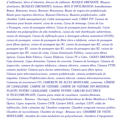
d’infiltration
,
blocs d’rétention
,
blocuri de infiltratie
,
BLOQUE DRENANTE
,
Bloques
alvéolaires
,
BLOQUES DRENANTES
,
bolones
,
BOX D’INFILTRATION
,
brøndkammer
,
Brønn
,
Brønnene
,
brunn
,
Brunnar
,
Brunnarna
,
Buzón de inspección prefabricado
,
Buzón para registros eléctricos
,
Buzones Eléctricos
,
Buzones prefabricados
,
cable
chamber
,
Cable management pit
,
Cable management vault
,
CABLE PIT
,
Caisson de
rétention pour bassin enterré
,
caixa de acesso
,
Caixa de drenatge
,
Caixa de Luz
e Passagem
,
caixa de passagem elétrica
,
Caixa de passagem para iluminação
,
Caixa
modular em polipropileno de alta resistência
,
caixas da rede distribuição subterrânea
,
caixas de drenagem
,
Caixas de infiltração para a drenagem urbana sustentável (SUDS)
,
caixas de passagem
,
caixas de passagem de fibra ótica e telefonia
,
caixas de passagem
para fibras ópticas
,
caixas de passagem tipo R1
,
caixas de passagem tipo R2
,
caixas de
passagem tipo R3
,
caixas de passagens tipo R1
,
caixas de passagens tipo R2
,
caixas de
passagens tipo R3
,
caixas de visita
,
Caixas Iluminação Pública
,
caixas para fibras
ópticas
,
Caixas Rede Elétrica
,
Caixas Telefonia
,
Caixas TV a Cabo
,
CAIXES DRENANTS
,
Caja drenante
,
Cajas drenantes
,
Camara de concreto
,
Camara de hormigon
,
Cámara de
inspección
,
camara de registro telefonica
,
cámara eléctrica
,
camara fibra
,
Cámara FTTH
,
camara modular
,
Cámara para ductos subterráneos
,
Cámara para fibra óptica
,
Cámara para telecomunicaciones
,
camara prefabricada
,
cámara prefabricada de
empalme
,
Cámara Prefabricadas ducto
,
camara telecom
,
camara telecomunicaciones
,
Camereta de jonctionare FO
,
CAMERETE DE ACCES MODULARE
,
cameretta
,
CĂMINE
DE CANALIZARE
,
CAMINE DE VIZITARE
,
CAMINE DE VIZITARE DIN MATERIAL
PLASTIC PENTRU CANALIZARE
,
CAMINE PENTRU CABLURI ELECTRICE
SI TELECOMUNICATII
,
Camine petru retele de canalizare
,
canales filtrantes
,
Canalisation - Réseaux - Ouvrages
,
CanalizaçãoSubterrânea de Redes Metálicas e Fibra
Óptica
,
Capac inspectie
,
Cassiers CSTB
,
Cassiers SAUL
,
catchpit
,
CATV
,
celda de
infiltración
,
česle s jemnými síty
,
Chambre composite
,
Chambre composite travaux publics
,
Chambre de raccordement
,
Chambre de tirage - Réseaux secs
,
CHAMBRE DE VISITE
MODULAIRE
,
chambre-de-visite-modulaire-en-polycarbonate
,
chambres d’équipement