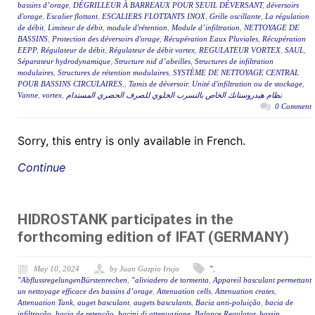
bassins d’orage
,
DÉGRILLEUR À BARREAUX POUR SEUIL DÉVERSANT
,
déversoirs
d'orage
,
Escalier flottant
,
ESCALIERS FLOTTANTS INOX
,
Grille oscillante
,
La régulation
de débit
,
Limiteur de débit
,
module d'rétention
,
Module d’infiltration
,
NETTOYAGE DE
BASSINS
,
Protection des déversoirs d'orage
,
Récupération Eaux Pluviales
,
Récupération
EEPP
,
Régulateur de débit
,
Régulateur de débit vortex
,
REGULATEUR VORTEX
,
SAUL
,
Séparateur hydrodynamique
,
Structure nid d’abeilles
,
Structures de infiltration
modulaires
,
Structures de rétention modulaires
,
SYSTÈME DE NETTOYAGE CENTRAL
POUR BASSINS CIRCULAIRES.
,
Tamis de déversoir
,
Unité d'infiltration ou de stockage
,
Vanne
,
vortex
,
نظام هيدروستانك الخاص بالتسرب الخلوي للصرف الحضري المستدام
0 Comment
Sorry, this entry is only available in French.
Continue
HIDROSTANK participates in the
forthcoming edition of IFAT (GERMANY)
May 10, 2024
by Juan Gazpio Irujo
"
,
"AbflussregelungenBürstenrechen
,
"aliviadero de tormenta
,
Appareil basculant permettant
un nettoyage efficace des bassins d’orage
,
Attenuation cells
,
Attenuation crates
,
Attenuation Tank
,
auget basculant
,
augets basculants
,
Bacia anti-poluição
,
bacia de
infiltração
,
bacia de retenção
,
bacini di attenuazione
,
Balance Regulator
,
bassin