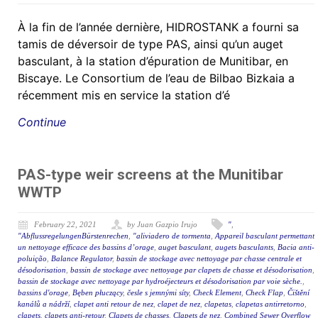
À la fin de l’année dernière, HIDROSTANK a fourni sa
tamis de déversoir de type PAS, ainsi qu’un auget
basculant, à la station d’épuration de Munitibar, en
Biscaye. Le Consortium de l’eau de Bilbao Bizkaia a
récemment mis en service la station d’é
Continue
PAS-type weir screens at the Munitibar
WWTP
February 22, 2021
by Juan Gazpio Irujo
"
,
"AbflussregelungenBürstenrechen
,
"aliviadero de tormenta
,
Appareil basculant permettant
un nettoyage efficace des bassins d’orage
,
auget basculant
,
augets basculants
,
Bacia anti-
poluição
,
Balance Regulator
,
bassin de stockage avec nettoyage par chasse centrale et
désodorisation
,
bassin de stockage avec nettoyage par clapets de chasse et désodorisation
,
bassin de stockage avec nettoyage par hydroéjecteurs et désodorisation par voie sèche.
,
bassins d'orage
,
Bęben płuczący
,
česle s jemnými síty
,
Check Element
,
Check Flap
,
Čištění
kanálů a nádrží
,
clapet anti retour de nez
,
clapet de nez
,
clapetas
,
clapetas antirretorno
,
clapets
,
clapets anti-retour
,
Clapets de chasses
,
Clapets de nez
,
Combined Sewer Overflow