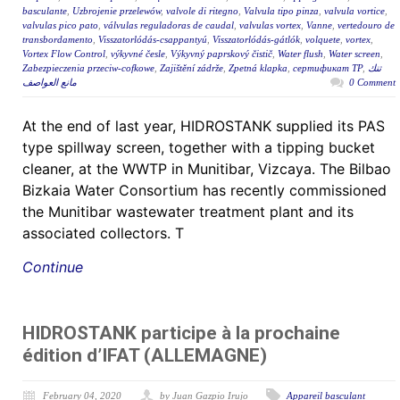
basculante
,
Uzbrojenie przelewów
,
valvole di ritegno
,
Valvula tipo pinza
,
valvula vortice
,
valvulas pico pato
,
válvulas reguladoras de caudal
,
valvulas vortex
,
Vanne
,
vertedouro de
transbordamento
,
Visszatorlódás-csappantyú
,
Visszatorlódás-gátlók
,
volquete
,
vortex
,
Vortex Flow Control
,
výkyvné česle
,
Výkyvný paprskový čistič
,
Water flush
,
Water screen
,
Zabezpieczenia przeciw-cofkowe
,
Zajištění zádrže
,
Zpetná klapka
,
сертификат ТР
,
تنك
مانع العواصف
0 Comment
At the end of last year, HIDROSTANK supplied its PAS
type spillway screen, together with a tipping bucket
cleaner, at the WWTP in Munitibar, Vizcaya. The Bilbao
Bizkaia Water Consortium has recently commissioned
the Munitibar wastewater treatment plant and its
associated collectors. T
Continue
HIDROSTANK participe à la prochaine
édition d’IFAT (ALLEMAGNE)
February 04, 2020
by Juan Gazpio Irujo
Appareil basculant