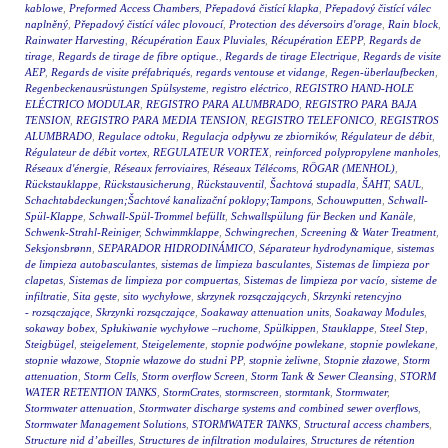
kablowe
,
Preformed Access Chambers
,
Přepadová čistící klapka
,
Přepadový čistící válec
naplněný
,
Přepadový čistící válec plovoucí
,
Protection des déversoirs d'orage
,
Rain block
,
Rainwater Harvesting
,
Récupération Eaux Pluviales
,
Récupération EEPP
,
Regards de
tirage
,
Regards de tirage de fibre optique.
,
Regards de tirage Electrique
,
Regards de visite
AEP
,
Regards de visite préfabriqués
,
regards ventouse et vidange
,
Regen-überlaufbecken
,
Regenbeckenausrüstungen Spülsysteme
,
registro eléctrico
,
REGISTRO HAND-HOLE
ELÉCTRICO MODULAR
,
REGISTRO PARA ALUMBRADO
,
REGISTRO PARA BAJA
TENSION
,
REGISTRO PARA MEDIA TENSION
,
REGISTRO TELEFONICO
,
REGISTROS
ALUMBRADO
,
Regulace odtoku
,
Regulacja odpływu ze zbiorników
,
Régulateur de débit
,
Régulateur de débit vortex
,
REGULATEUR VORTEX
,
reinforced polypropylene manholes
,
Réseaux d'énergie
,
Réseaux ferroviaires
,
Réseaux Télécoms
,
RÖGAR (MENHOL)
,
Rückstauklappe
,
Rückstausicherung
,
Rückstauventil
,
Šachtová stupadla
,
ŠAHT
,
SAUL
,
Schachtabdeckungen;Šachtové kanalizační poklopy;Tampons
,
Schouwputten
,
Schwall-
Spül-Klappe
,
Schwall-Spül-Trommel befüllt
,
Schwallspülung für Becken und Kanäle
,
Schwenk-Strahl-Reiniger
,
Schwimmklappe
,
Schwingrechen
,
Screening & Water Treatment
,
Seksjonsbrønn
,
SEPARADOR HIDRODINÁMICO
,
Séparateur hydrodynamique
,
sistemas
de limpieza autobasculantes
,
sistemas de limpieza basculantes
,
Sistemas de limpieza por
clapetas
,
Sistemas de limpieza por compuertas
,
Sistemas de limpieza por vacío
,
sisteme de
infiltratie
,
Sita gęste
,
sito wychyłowe
,
skrzynek rozsączających
,
Skrzynki retencyjno
- rozsączające
,
Skrzynki rozsączające
,
Soakaway attenuation units
,
Soakaway Modules
,
sokaway bobex
,
Spłukiwanie wychyłowe –ruchome
,
Spülkippen
,
Stauklappe
,
Steel Step
,
Steigbügel
,
steigelement
,
Steigelemente
,
stopnie podwójne powlekane
,
stopnie powlekane
,
stopnie włazowe
,
Stopnie włazowe do studni PP
,
stopnie żeliwne
,
Stopnie złazowe
,
Storm
attenuation
,
Storm Cells
,
Storm overflow Screen
,
Storm Tank & Sewer Cleansing
,
STORM
WATER RETENTION TANKS
,
StormCrates
,
stormscreen
,
stormtank
,
Stormwater
,
Stormwater attenuation
,
Stormwater discharge systems and combined sewer overflows
,
Stormwater Management Solutions
,
STORMWATER TANKS
,
Structural access chambers
,
Structure nid d’abeilles
,
Structures de infiltration modulaires
,
Structures de rétention