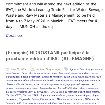
commitment and will attend the next edition of the
IFAT, the World’s Leading Trade Fair for Water, Sewage,
Waste and Raw Materials Management, to be held
from 4 to 7 May 2026 in Munich. IFAT meets for 4
days in MUNICH all the eq
Continue
(Français) HIDROSTANK participe à la
prochaine édition d’IFAT (ALLEMAGNE)
May 10, 2024
by Juan Gazpio Irujo
Appareil basculant permettant
un nettoyage efficace des bassins d’orage
,
auget basculant
,
augets basculants
,
bassin
d’infiltration
,
bassin d’rétention
,
bassin de rétention
,
bassin de stockage avec nettoyage
par chasse centrale et désodorisation
,
bassin de stockage avec nettoyage par clapets de
chasse et désodorisation
,
bassin de stockage avec nettoyage par hydroéjecteurs et
désodorisation par voie sèche.
,
bassins d'orage
,
blocs d’infiltration
,
blocs d’rétention
,
Bloques alvéolaires
,
BOX D’INFILTRATION
,
Caisson de rétention pour bassin enterré
,
Cassiers CSTB
,
Cassiers SAUL
,
clapet anti retour de nez
,
clapet de nez
,
clapets
,
clapets
anti-retour
,
Clapets de chasses
,
Clapets de nez
,
Décanteurs particulaires
,
Déflecteur de
flottants.
,
déflecteur pour la retenue des flottants sur les seuils des déversoirs ou des