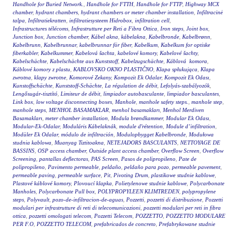
Handhole for Buried Network.
,
Handhole for FTTH
,
Handhole for FTTP
,
Highway MCX
chamber
,
hydrant chambers
,
hydrant chambers or meter chamber installation
,
Infiltracinė
talpa
,
Infiltratiekratten
,
infiltratiesysteem Hidrobox
,
infiltration cell
,
Infrastructures télécoms
,
Infrastrutture per Reti a Fibra Ottica
,
Iron steps
,
Joint box
,
Junction box
,
Junction chamber
,
Kábel akna
,
kábelakna
,
Kabelbronde
,
Kabelbrønn
,
Kabelbrunn
,
Kabelbrunnar
,
kabelbrunnar för fiber
,
Kabelkum
,
Kabelkum for optiske
fiberkabler
,
Kabelkummer
,
Kabelová šachta
,
kabelové komory
,
Kabelové šachty
,
Kabelschächte
,
Kabelschächte aus Kunststoff
,
Kabelzugschächte
,
Káblová komora
,
Káblové komory z plastu
,
KABLOVSKO OKNO PLASTIČNO
,
Klapa spłukująca
,
Klapa
zwrotna
,
klapy zwrotne
,
Komorové Zekany
,
Kompozit Ek Odalar
,
Kompozit Ek Odası
,
Kunstoffschächte
,
Kunststoff-Schächte
,
La régulation de débit
,
Lefolyás-szabályozók
,
Lengősugár-tisztító
,
Limiteur de débit
,
limpiador autobasculante
,
limpiador basculantes
,
Link box
,
low voltage disconnecting boxes
,
Manhole
,
manhole safety steps.
,
manhole step
,
manhole steps
,
MENHOL BASAMAKLAR
,
menhol basamakları
,
Menhol Merdiven
Basamakları
,
meter chamber installation
,
Modula brøndkammer
,
Modular Ek Odası
,
Modular-Ek-Odalar
,
Moduláris Kábelaknák
,
module d'rétention
,
Module d’infiltration
,
Modüler Ek Odalar
,
módulo de infiltración
,
Modulopbygget Kabelbronde
,
Modułowa
studnia kablowa
,
Muanyag Tiztitoakna
,
NETEJADORS BASCULANTS
,
NETTOYAGE DE
BASSINS
,
OSP access chamber
,
Outside plant access chamber
,
Overflow Screen
,
Overflow
Screening
,
pantallas deflectoras
,
PAS Screen
,
Pasos de polipropileno
,
Pate de
polipropileno
,
Pavimento permeable
,
peldaño
,
peldaño para pozo
,
permeable pavement
,
permeable paving
,
permeable surface
,
Pit
,
Pivoting Drum
,
plastikowe studnie kablowe
,
Plastové káblové komory
,
Plovoucí klapka
,
Polietylenowe studnie kablowe
,
Polycarbonate
Manholes
,
Polycarbonate Pull box
,
POLYPROPYLEEN KLIMTREDEN
,
polypropylene
steps
,
Polyvault
,
pozo-de-infiltracion-de-aguas
,
Pozzetti
,
pozzetti di distribuzione
,
Pozzetti
modulari per infrastrutture di reti di telecomunicazioni
,
pozzetti modulari per reti in fibra
ottica
,
pozzetti omologati telecom
,
Pozzetti Telecom
,
POZZETTO
,
POZZETTO MODULARE
PER F.O
,
POZZETTO TELECOM
,
prefabricados de concreto
,
Prefabrykowane studnie