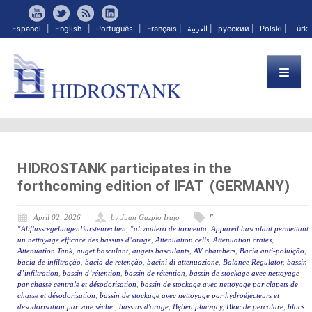
Español
|
English
|
Português
|
Français
|
العربية
|
русский
|
Polski
|
Türk
HIDROSTANK participates in the
forthcoming edition of IFAT (GERMANY)
April 02, 2026
by Juan Gazpio Irujo
"
,
"AbflussregelungenBürstenrechen
,
"aliviadero de tormenta
,
Appareil basculant permettant
un nettoyage efficace des bassins d’orage
,
Attenuation cells
,
Attenuation crates
,
Attenuation Tank
,
auget basculant
,
augets basculants
,
AV chambers
,
Bacia anti-poluição
,
bacia de infiltração
,
bacia de retenção
,
bacini di attenuazione
,
Balance Regulator
,
bassin
d’infiltration
,
bassin d’rétention
,
bassin de rétention
,
bassin de stockage avec nettoyage
par chasse centrale et désodorisation
,
bassin de stockage avec nettoyage par clapets de
chasse et désodorisation
,
bassin de stockage avec nettoyage par hydroéjecteurs et
désodorisation par voie sèche.
,
bassins d'orage
,
Bęben płuczący
,
Bloc de percolare
,
blocs