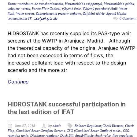
Vanne
,
vertedouro de transbordamento
,
Visszatorlódás-csappantyú
,
Visszatorlódás-gátlók
,
volquete
,
vortex
,
Vortex Flow Control
,
výkyvné česle
,
Výkyvný paprskový čistič
,
Water
flush
,
Water screen
,
Zabezpieczenia przeciw-cofkowe
,
Zajištění zádrže
,
Zpetná klapka
,
сертификат ТР
,
تنك مانع العواصف
0 Comment
HIDROSTANK has recently supplied its PAS-type weir
screens at the WWTP in Aranjuez, Madrid. Although
the theoretical capacity of the original Aranjuez WWTP
had not been exceeded in terms of flows, the
increased pollutant load with respect to the design
scenario and the more str
Continue
HIDROSTANK successful participation in
the last edition of IFAT
June 27, 2018
by
admin
Balance Regulator;Check Element
,
Check
Flap
,
Combined Sewer Overflow Screens
,
CSO (Combined Sewer Outflow) tanks.
,
CSO
retention tanks
,
Discharge regulator
,
Duck Bill
,
duckbill style check valve
,
flow regulator
,