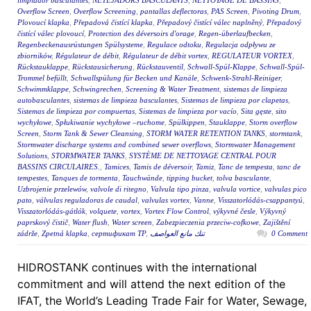
limpiador basculantes
,
NETEJADORS BASCULANTS
,
NETTOYAGE DE BASSINS
,
Overflow Screen
,
Overflow Screening
,
pantallas deflectoras
,
PAS Screen
,
Pivoting Drum
,
Plovoucí klapka
,
Přepadová čistící klapka
,
Přepadový čistící válec naplněný
,
Přepadový
čistící válec plovoucí
,
Protection des déversoirs d'orage
,
Regen-überlaufbecken
,
Regenbeckenausrüstungen Spülsysteme
,
Regulace odtoku
,
Regulacja odpływu ze
zbiorników
,
Régulateur de débit
,
Régulateur de débit vortex
,
REGULATEUR VORTEX
,
Rückstauklappe
,
Rückstausicherung
,
Rückstauventil
,
Schwall-Spül-Klappe
,
Schwall-Spül-
Trommel befüllt
,
Schwallspülung für Becken und Kanäle
,
Schwenk-Strahl-Reiniger
,
Schwimmklappe
,
Schwingrechen
,
Screening & Water Treatment
,
sistemas de limpieza
autobasculantes
,
sistemas de limpieza basculantes
,
Sistemas de limpieza por clapetas
,
Sistemas de limpieza por compuertas
,
Sistemas de limpieza por vacío
,
Sita gęste
,
sito
wychyłowe
,
Spłukiwanie wychyłowe –ruchome
,
Spülkippen
,
Stauklappe
,
Storm overflow
Screen
,
Storm Tank & Sewer Cleansing
,
STORM WATER RETENTION TANKS
,
stormtank
,
Stormwater discharge systems and combined sewer overflows
,
Stormwater Management
Solutions
,
STORMWATER TANKS
,
SYSTÈME DE NETTOYAGE CENTRAL POUR
BASSINS CIRCULAIRES.
,
Tamices
,
Tamis de déversoir
,
Tamiz
,
Tanc de tempesta
,
tanc de
tempestes
,
Tanques de tormenta
,
Tauchwände
,
tipping bucket
,
tolva basculante
,
Uzbrojenie przelewów
,
valvole di ritegno
,
Valvula tipo pinza
,
valvula vortice
,
valvulas pico
pato
,
válvulas reguladoras de caudal
,
valvulas vortex
,
Vanne
,
Visszatorlódás-csappantyú
,
Visszatorlódás-gátlók
,
volquete
,
vortex
,
Vortex Flow Control
,
výkyvné česle
,
Výkyvný
paprskový čistič
,
Water flush
,
Water screen
,
Zabezpieczenia przeciw-cofkowe
,
Zajištění
zádrže
,
Zpetná klapka
,
сертификат ТР
,
تنك مانع العواصف
0 Comment
HIDROSTANK continues with the international
commitment and will attend the next edition of the
IFAT, the World’s Leading Trade Fair for Water, Sewage,