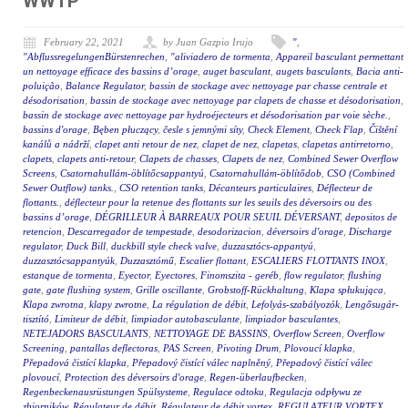
WWTP
February 22, 2021
by Juan Gazpio Irujo
"
,
"AbflussregelungenBürstenrechen
,
"aliviadero de tormenta
,
Appareil basculant permettant
un nettoyage efficace des bassins d’orage
,
auget basculant
,
augets basculants
,
Bacia anti-
poluição
,
Balance Regulator
,
bassin de stockage avec nettoyage par chasse centrale et
désodorisation
,
bassin de stockage avec nettoyage par clapets de chasse et désodorisation
,
bassin de stockage avec nettoyage par hydroéjecteurs et désodorisation par voie sèche.
,
bassins d'orage
,
Bęben płuczący
,
česle s jemnými síty
,
Check Element
,
Check Flap
,
Čištění
kanálů a nádrží
,
clapet anti retour de nez
,
clapet de nez
,
clapetas
,
clapetas antirretorno
,
clapets
,
clapets anti-retour
,
Clapets de chasses
,
Clapets de nez
,
Combined Sewer Overflow
Screens
,
Csatornahullám-öblítőcsappantyú
,
Csatornahullám-öblítődob
,
CSO (Combined
Sewer Outflow) tanks.
,
CSO retention tanks
,
Décanteurs particulaires
,
Déflecteur de
flottants.
,
déflecteur pour la retenue des flottants sur les seuils des déversoirs ou des
bassins d’orage
,
DÉGRILLEUR À BARREAUX POUR SEUIL DÉVERSANT
,
depositos de
retencion
,
Descarregador de tempestade
,
desodorizacion
,
déversoirs d'orage
,
Discharge
regulator
,
Duck Bill
,
duckbill style check valve
,
duzzasztócs-appantyú
,
duzzasztócsappantyúk
,
Duzzasztómű
,
Escalier flottant
,
ESCALIERS FLOTTANTS INOX
,
estanque de tormenta
,
Eyector
,
Eyectores
,
Finomszita - geréb
,
flow regulator
,
flushing
gate
,
gate flushing system
,
Grille oscillante
,
Grobstoff-Rückhaltung
,
Klapa spłukująca
,
Klapa zwrotna
,
klapy zwrotne
,
La régulation de débit
,
Lefolyás-szabályozók
,
Lengősugár-
tisztító
,
Limiteur de débit
,
limpiador autobasculante
,
limpiador basculantes
,
NETEJADORS BASCULANTS
,
NETTOYAGE DE BASSINS
,
Overflow Screen
,
Overflow
Screening
,
pantallas deflectoras
,
PAS Screen
,
Pivoting Drum
,
Plovoucí klapka
,
Přepadová čistící klapka
,
Přepadový čistící válec naplněný
,
Přepadový čistící válec
plovoucí
,
Protection des déversoirs d'orage
,
Regen-überlaufbecken
,
Regenbeckenausrüstungen Spülsysteme
,
Regulace odtoku
,
Regulacja odpływu ze
zbiorników
,
Régulateur de débit
,
Régulateur de débit vortex
,
REGULATEUR VORTEX
,