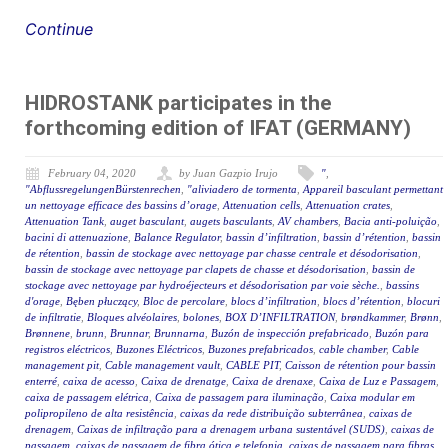
Continue
HIDROSTANK participates in the
forthcoming edition of IFAT (GERMANY)
February 04, 2020
by Juan Gazpio Irujo
"
,
"AbflussregelungenBürstenrechen
,
"aliviadero de tormenta
,
Appareil basculant permettant
un nettoyage efficace des bassins d’orage
,
Attenuation cells
,
Attenuation crates
,
Attenuation Tank
,
auget basculant
,
augets basculants
,
AV chambers
,
Bacia anti-poluição
,
bacini di attenuazione
,
Balance Regulator
,
bassin d’infiltration
,
bassin d’rétention
,
bassin
de rétention
,
bassin de stockage avec nettoyage par chasse centrale et désodorisation
,
bassin de stockage avec nettoyage par clapets de chasse et désodorisation
,
bassin de
stockage avec nettoyage par hydroéjecteurs et désodorisation par voie sèche.
,
bassins
d'orage
,
Bęben płuczący
,
Bloc de percolare
,
blocs d’infiltration
,
blocs d’rétention
,
blocuri
de infiltratie
,
Bloques alvéolaires
,
bolones
,
BOX D’INFILTRATION
,
brøndkammer
,
Brønn
,
Brønnene
,
brunn
,
Brunnar
,
Brunnarna
,
Buzón de inspección prefabricado
,
Buzón para
registros eléctricos
,
Buzones Eléctricos
,
Buzones prefabricados
,
cable chamber
,
Cable
management pit
,
Cable management vault
,
CABLE PIT
,
Caisson de rétention pour bassin
enterré
,
caixa de acesso
,
Caixa de drenatge
,
Caixa de drenaxe
,
Caixa de Luz e Passagem
,
caixa de passagem elétrica
,
Caixa de passagem para iluminação
,
Caixa modular em
polipropileno de alta resistência
,
caixas da rede distribuição subterrânea
,
caixas de
drenagem
,
Caixas de infiltração para a drenagem urbana sustentável (SUDS)
,
caixas de
passagem
,
caixas de passagem de fibra ótica e telefonia
,
caixas de passagem para fibras