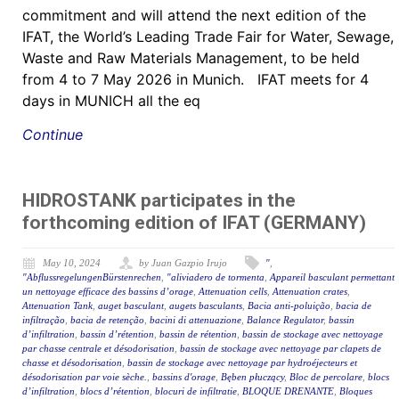
commitment and will attend the next edition of the
IFAT, the World’s Leading Trade Fair for Water, Sewage,
Waste and Raw Materials Management, to be held
from 4 to 7 May 2026 in Munich. IFAT meets for 4
days in MUNICH all the eq
Continue
HIDROSTANK participates in the
forthcoming edition of IFAT (GERMANY)
May 10, 2024
by Juan Gazpio Irujo
"
,
"AbflussregelungenBürstenrechen
,
"aliviadero de tormenta
,
Appareil basculant permettant
un nettoyage efficace des bassins d’orage
,
Attenuation cells
,
Attenuation crates
,
Attenuation Tank
,
auget basculant
,
augets basculants
,
Bacia anti-poluição
,
bacia de
infiltração
,
bacia de retenção
,
bacini di attenuazione
,
Balance Regulator
,
bassin
d’infiltration
,
bassin d’rétention
,
bassin de rétention
,
bassin de stockage avec nettoyage
par chasse centrale et désodorisation
,
bassin de stockage avec nettoyage par clapets de
chasse et désodorisation
,
bassin de stockage avec nettoyage par hydroéjecteurs et
désodorisation par voie sèche.
,
bassins d'orage
,
Bęben płuczący
,
Bloc de percolare
,
blocs
d’infiltration
,
blocs d’rétention
,
blocuri de infiltratie
,
BLOQUE DRENANTE
,
Bloques