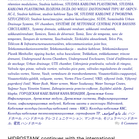
rétention modulaires
,
Studnia kablowa
,
STUDNIA KABLOWA PLASTIKOWA
,
STUDNIA
KABLOWA PLASTIKOWA ZŁOŻONA DUŻA DO WIELU ZASTOSOWAŃ TYPU RF-SKPCV-
AC-L
,
Studnie kablowe
,
studnie kablowe Typu SK
,
STUDNIE KABLOWE Z TWORZYWA
SZTUCZNEGO
,
Studnie kana|tzacyjne
,
studnie kanalizacyjne
,
SUDS
,
Sustainable Urban
Drainage Systems
,
SV chambers
,
SYSTÈME DE NETTOYAGE CENTRAL POUR BASSINS
CIRCULAIRES.
,
Systemy drenażu
,
szikkasztó rendszer
,
szikkasztó rendszerek
,
szikkasztórendszer
,
Tamices
,
Tamis de déversoir
,
Tamiz
,
Tanc de tempesta
,
tanc de
tempestes
,
Tanques de tormenta
,
Tauchwände
,
Távközlési aknaelemek
,
Telco Pits
,
Télécom & Infrastructuresautoroutières
,
telecommunication joint box
,
Telekommunikationsverteiler
,
Telekomunikacja – studnie kablowe
,
Telekomünikasyon
Plastik Menholler
,
tipping bucket
,
tolva basculante
,
Trekkekum
,
trekkekummer
,
trincee
drenanti
,
Underground Access Chambers
,
Underground Enclosures
,
Unité d'infiltration ou
de stockage
,
Urban drainage
,
UTX chamber
,
Uzbrojenie przelewów
,
valvole di ritegno
,
Valvula tipo pinza
,
valvula vortice
,
valvulas pico pato
,
válvulas reguladoras de caudal
,
valvulas vortex
,
Vanne
,
Vault
,
vertedouro de transbordamento
,
Visszatorlódás-csappantyú
,
Visszatorlódás-gátlók
,
volquete
,
vortex
,
Vortex Flow Control
,
VRD
,
výkyvné česle
,
Výkyvný
paprskový čistič
,
Water flush
,
Water screen
,
Water Soakaway
,
Water Storage Crates
,
Yağmur Suyu Yönetim Sistemi
,
Zabezpieczenia przeciw-cofkowe
,
Zajištění zádrže
,
Zpetná
klapka
,
ГОРОДСКАЯ КАБЕЛЬНАЯ КАНАЛИЗАЦИЯ
,
Дренажные блоки
Инфильтрация.
,
дренажные модули
,
Дренажные системы
,
Инфильтрационные
блоки
,
инфильтрационных модулей
,
Кабелни шахти и аксесоари Hidrostank
,
Кабельные колодцы (колодцы кабельной связи - ККС)
,
Колодцы кабельные ККС
,
Колодцы кабельные телекоммуникационные
,
сертификат ТР
,
تنك مانع العواصف
,
ハン
ドホール
,
ハンドホール テレコミュニケーション
,
マンホール
,
モジュラーハンドホー
ル
,
電気 ハンドホール
0 Comment
HIDROSTANK continues with the international