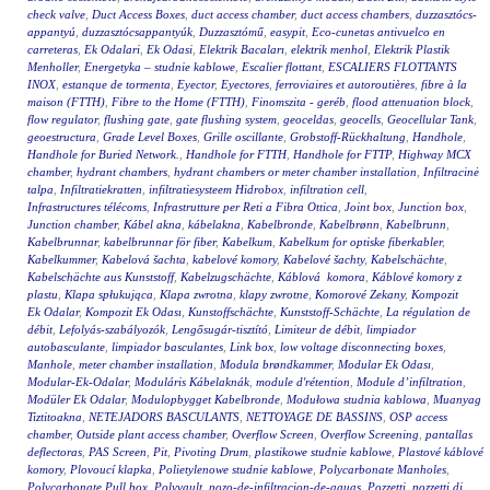
check valve
,
Duct Access Boxes
,
duct access chamber
,
duct access chambers
,
duzzasztócs-
appantyú
,
duzzasztócsappantyúk
,
Duzzasztómű
,
easypit
,
Eco-cunetas antivuelco en
carreteras
,
Ek Odalari
,
Ek Odasi
,
Elektrik Bacaları
,
elektrik menhol
,
Elektrik Plastik
Menholler
,
Energetyka – studnie kablowe
,
Escalier flottant
,
ESCALIERS FLOTTANTS
INOX
,
estanque de tormenta
,
Eyector
,
Eyectores
,
ferroviaires et autoroutières
,
fibre à la
maison (FTTH)
,
Fibre to the Home (FTTH)
,
Finomszita - geréb
,
flood attenuation block
,
flow regulator
,
flushing gate
,
gate flushing system
,
geoceldas
,
geocells
,
Geocellular Tank
,
geoestructura
,
Grade Level Boxes
,
Grille oscillante
,
Grobstoff-Rückhaltung
,
Handhole
,
Handhole for Buried Network.
,
Handhole for FTTH
,
Handhole for FTTP
,
Highway MCX
chamber
,
hydrant chambers
,
hydrant chambers or meter chamber installation
,
Infiltracinė
talpa
,
Infiltratiekratten
,
infiltratiesysteem Hidrobox
,
infiltration cell
,
Infrastructures télécoms
,
Infrastrutture per Reti a Fibra Ottica
,
Joint box
,
Junction box
,
Junction chamber
,
Kábel akna
,
kábelakna
,
Kabelbronde
,
Kabelbrønn
,
Kabelbrunn
,
Kabelbrunnar
,
kabelbrunnar för fiber
,
Kabelkum
,
Kabelkum for optiske fiberkabler
,
Kabelkummer
,
Kabelová šachta
,
kabelové komory
,
Kabelové šachty
,
Kabelschächte
,
Kabelschächte aus Kunststoff
,
Kabelzugschächte
,
Káblová komora
,
Káblové komory z
plastu
,
Klapa spłukująca
,
Klapa zwrotna
,
klapy zwrotne
,
Komorové Zekany
,
Kompozit
Ek Odalar
,
Kompozit Ek Odası
,
Kunstoffschächte
,
Kunststoff-Schächte
,
La régulation de
débit
,
Lefolyás-szabályozók
,
Lengősugár-tisztító
,
Limiteur de débit
,
limpiador
autobasculante
,
limpiador basculantes
,
Link box
,
low voltage disconnecting boxes
,
Manhole
,
meter chamber installation
,
Modula brøndkammer
,
Modular Ek Odası
,
Modular-Ek-Odalar
,
Moduláris Kábelaknák
,
module d'rétention
,
Module d’infiltration
,
Modüler Ek Odalar
,
Modulopbygget Kabelbronde
,
Modułowa studnia kablowa
,
Muanyag
Tiztitoakna
,
NETEJADORS BASCULANTS
,
NETTOYAGE DE BASSINS
,
OSP access
chamber
,
Outside plant access chamber
,
Overflow Screen
,
Overflow Screening
,
pantallas
deflectoras
,
PAS Screen
,
Pit
,
Pivoting Drum
,
plastikowe studnie kablowe
,
Plastové káblové
komory
,
Plovoucí klapka
,
Polietylenowe studnie kablowe
,
Polycarbonate Manholes
,
Polycarbonate Pull box
,
Polyvault
,
pozo-de-infiltracion-de-aguas
,
Pozzetti
,
pozzetti di