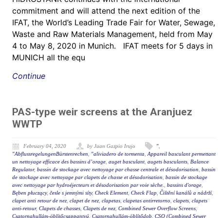
commitment and will attend the next edition of the
IFAT, the World’s Leading Trade Fair for Water, Sewage,
Waste and Raw Materials Management, held from May
4 to May 8, 2020 in Munich. IFAT meets for 5 days in
MUNICH all the equ
Continue
PAS-type weir screens at the Aranjuez
WWTP
February 04, 2020
by Juan Gazpio Irujo
"
,
"AbflussregelungenBürstenrechen
,
"aliviadero de tormenta
,
Appareil basculant permettant
un nettoyage efficace des bassins d’orage
,
auget basculant
,
augets basculants
,
Balance
Regulator
,
bassin de stockage avec nettoyage par chasse centrale et désodorisation
,
bassin
de stockage avec nettoyage par clapets de chasse et désodorisation
,
bassin de stockage
avec nettoyage par hydroéjecteurs et désodorisation par voie sèche.
,
bassins d'orage
,
Bęben płuczący
,
česle s jemnými síty
,
Check Element
,
Check Flap
,
Čištění kanálů a nádrží
,
clapet anti retour de nez
,
clapet de nez
,
clapetas
,
clapetas antirretorno
,
clapets
,
clapets
anti-retour
,
Clapets de chasses
,
Clapets de nez
,
Combined Sewer Overflow Screens
,
Csatornahullám-öblítőcsappantyú
,
Csatornahullám-öblítődob
,
CSO (Combined Sewer