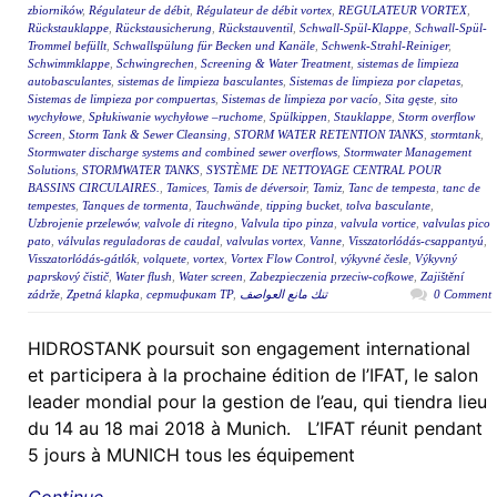
zbiorników
,
Régulateur de débit
,
Régulateur de débit vortex
,
REGULATEUR VORTEX
,
Rückstauklappe
,
Rückstausicherung
,
Rückstauventil
,
Schwall-Spül-Klappe
,
Schwall-Spül-
Trommel befüllt
,
Schwallspülung für Becken und Kanäle
,
Schwenk-Strahl-Reiniger
,
Schwimmklappe
,
Schwingrechen
,
Screening & Water Treatment
,
sistemas de limpieza
autobasculantes
,
sistemas de limpieza basculantes
,
Sistemas de limpieza por clapetas
,
Sistemas de limpieza por compuertas
,
Sistemas de limpieza por vacío
,
Sita gęste
,
sito
wychyłowe
,
Spłukiwanie wychyłowe –ruchome
,
Spülkippen
,
Stauklappe
,
Storm overflow
Screen
,
Storm Tank & Sewer Cleansing
,
STORM WATER RETENTION TANKS
,
stormtank
,
Stormwater discharge systems and combined sewer overflows
,
Stormwater Management
Solutions
,
STORMWATER TANKS
,
SYSTÈME DE NETTOYAGE CENTRAL POUR
BASSINS CIRCULAIRES.
,
Tamices
,
Tamis de déversoir
,
Tamiz
,
Tanc de tempesta
,
tanc de
tempestes
,
Tanques de tormenta
,
Tauchwände
,
tipping bucket
,
tolva basculante
,
Uzbrojenie przelewów
,
valvole di ritegno
,
Valvula tipo pinza
,
valvula vortice
,
valvulas pico
pato
,
válvulas reguladoras de caudal
,
valvulas vortex
,
Vanne
,
Visszatorlódás-csappantyú
,
Visszatorlódás-gátlók
,
volquete
,
vortex
,
Vortex Flow Control
,
výkyvné česle
,
Výkyvný
paprskový čistič
,
Water flush
,
Water screen
,
Zabezpieczenia przeciw-cofkowe
,
Zajištění
zádrže
,
Zpetná klapka
,
сертификат ТР
,
تنك مانع العواصف
0 Comment
HIDROSTANK poursuit son engagement international
et participera à la prochaine édition de l’IFAT, le salon
leader mondial pour la gestion de l’eau, qui tiendra lieu
du 14 au 18 mai 2018 à Munich. L’IFAT réunit pendant
5 jours à MUNICH tous les équipement