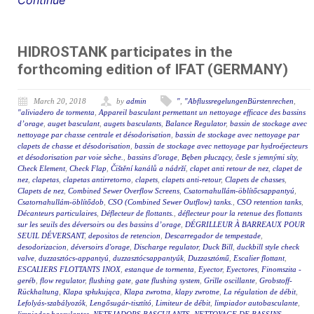
Continue
HIDROSTANK participates in the
forthcoming edition of IFAT (GERMANY)
March 20, 2018
by
admin
"
,
"AbflussregelungenBürstenrechen
,
"aliviadero de tormenta
,
Appareil basculant permettant un nettoyage efficace des bassins
d’orage
,
auget basculant
,
augets basculants
,
Balance Regulator
,
bassin de stockage avec
nettoyage par chasse centrale et désodorisation
,
bassin de stockage avec nettoyage par
clapets de chasse et désodorisation
,
bassin de stockage avec nettoyage par hydroéjecteurs
et désodorisation par voie sèche.
,
bassins d'orage
,
Bęben płuczący
,
česle s jemnými síty
,
Check Element
,
Check Flap
,
Čištění kanálů a nádrží
,
clapet anti retour de nez
,
clapet de
nez
,
clapetas
,
clapetas antirretorno
,
clapets
,
clapets anti-retour
,
Clapets de chasses
,
Clapets de nez
,
Combined Sewer Overflow Screens
,
Csatornahullám-öblítőcsappantyú
,
Csatornahullám-öblítődob
,
CSO (Combined Sewer Outflow) tanks.
,
CSO retention tanks
,
Décanteurs particulaires
,
Déflecteur de flottants.
,
déflecteur pour la retenue des flottants
sur les seuils des déversoirs ou des bassins d’orage
,
DÉGRILLEUR À BARREAUX POUR
SEUIL DÉVERSANT
,
depositos de retencion
,
Descarregador de tempestade
,
desodorizacion
,
déversoirs d'orage
,
Discharge regulator
,
Duck Bill
,
duckbill style check
valve
,
duzzasztócs-appantyú
,
duzzasztócsappantyúk
,
Duzzasztómű
,
Escalier flottant
,
ESCALIERS FLOTTANTS INOX
,
estanque de tormenta
,
Eyector
,
Eyectores
,
Finomszita -
geréb
,
flow regulator
,
flushing gate
,
gate flushing system
,
Grille oscillante
,
Grobstoff-
Rückhaltung
,
Klapa spłukująca
,
Klapa zwrotna
,
klapy zwrotne
,
La régulation de débit
,
Lefolyás-szabályozók
,
Lengősugár-tisztító
,
Limiteur de débit
,
limpiador autobasculante
,