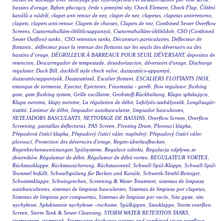
bassins d'orage
,
Bęben płuczący
,
česle s jemnými síty
,
Check Element
,
Check Flap
,
Čištění
kanálů a nádrží
,
clapet anti retour de nez
,
clapet de nez
,
clapetas
,
clapetas antirretorno
,
clapets
,
clapets anti-retour
,
Clapets de chasses
,
Clapets de nez
,
Combined Sewer Overflow
Screens
,
Csatornahullám-öblítőcsappantyú
,
Csatornahullám-öblítődob
,
CSO (Combined
Sewer Outflow) tanks.
,
CSO retention tanks
,
Décanteurs particulaires
,
Déflecteur de
flottants.
,
déflecteur pour la retenue des flottants sur les seuils des déversoirs ou des
bassins d’orage
,
DÉGRILLEUR À BARREAUX POUR SEUIL DÉVERSANT
,
depositos de
retencion
,
Descarregador de tempestade
,
desodorizacion
,
déversoirs d'orage
,
Discharge
regulator
,
Duck Bill
,
duckbill style check valve
,
duzzasztócs-appantyú
,
duzzasztócsappantyúk
,
Duzzasztómű
,
Escalier flottant
,
ESCALIERS FLOTTANTS INOX
,
estanque de tormenta
,
Eyector
,
Eyectores
,
Finomszita - geréb
,
flow regulator
,
flushing
gate
,
gate flushing system
,
Grille oscillante
,
Grobstoff-Rückhaltung
,
Klapa spłukująca
,
Klapa zwrotna
,
klapy zwrotne
,
La régulation de débit
,
Lefolyás-szabályozók
,
Lengősugár-
tisztító
,
Limiteur de débit
,
limpiador autobasculante
,
limpiador basculantes
,
NETEJADORS BASCULANTS
,
NETTOYAGE DE BASSINS
,
Overflow Screen
,
Overflow
Screening
,
pantallas deflectoras
,
PAS Screen
,
Pivoting Drum
,
Plovoucí klapka
,
Přepadová čistící klapka
,
Přepadový čistící válec naplněný
,
Přepadový čistící válec
plovoucí
,
Protection des déversoirs d'orage
,
Regen-überlaufbecken
,
Regenbeckenausrüstungen Spülsysteme
,
Regulace odtoku
,
Regulacja odpływu ze
zbiorników
,
Régulateur de débit
,
Régulateur de débit vortex
,
REGULATEUR VORTEX
,
Rückstauklappe
,
Rückstausicherung
,
Rückstauventil
,
Schwall-Spül-Klappe
,
Schwall-Spül-
Trommel befüllt
,
Schwallspülung für Becken und Kanäle
,
Schwenk-Strahl-Reiniger
,
Schwimmklappe
,
Schwingrechen
,
Screening & Water Treatment
,
sistemas de limpieza
autobasculantes
,
sistemas de limpieza basculantes
,
Sistemas de limpieza por clapetas
,
Sistemas de limpieza por compuertas
,
Sistemas de limpieza por vacío
,
Sita gęste
,
sito
wychyłowe
,
Spłukiwanie wychyłowe –ruchome
,
Spülkippen
,
Stauklappe
,
Storm overflow
Screen
,
Storm Tank & Sewer Cleansing
,
STORM WATER RETENTION TANKS
,
stormscreen
,
stormtank
,
Stormwater discharge systems and combined sewer overflows
,