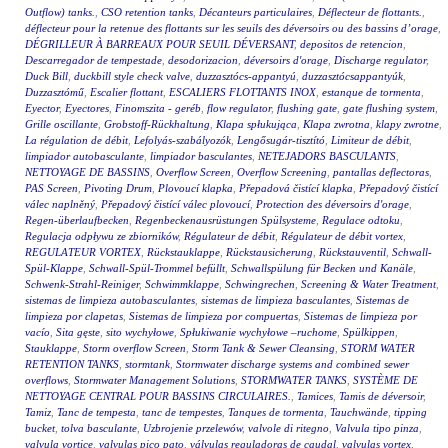
Outflow) tanks.
,
CSO retention tanks
,
Décanteurs particulaires
,
Déflecteur de flottants.
,
déflecteur pour la retenue des flottants sur les seuils des déversoirs ou des bassins d’orage
,
DÉGRILLEUR À BARREAUX POUR SEUIL DÉVERSANT
,
depositos de retencion
,
Descarregador de tempestade
,
desodorizacion
,
déversoirs d'orage
,
Discharge regulator
,
Duck Bill
,
duckbill style check valve
,
duzzasztócs-appantyú
,
duzzasztócsappantyúk
,
Duzzasztómű
,
Escalier flottant
,
ESCALIERS FLOTTANTS INOX
,
estanque de tormenta
,
Eyector
,
Eyectores
,
Finomszita - geréb
,
flow regulator
,
flushing gate
,
gate flushing system
,
Grille oscillante
,
Grobstoff-Rückhaltung
,
Klapa spłukująca
,
Klapa zwrotna
,
klapy zwrotne
,
La régulation de débit
,
Lefolyás-szabályozók
,
Lengősugár-tisztító
,
Limiteur de débit
,
limpiador autobasculante
,
limpiador basculantes
,
NETEJADORS BASCULANTS
,
NETTOYAGE DE BASSINS
,
Overflow Screen
,
Overflow Screening
,
pantallas deflectoras
,
PAS Screen
,
Pivoting Drum
,
Plovoucí klapka
,
Přepadová čistící klapka
,
Přepadový čistící
válec naplněný
,
Přepadový čistící válec plovoucí
,
Protection des déversoirs d'orage
,
Regen-überlaufbecken
,
Regenbeckenausrüstungen Spülsysteme
,
Regulace odtoku
,
Regulacja odpływu ze zbiorników
,
Régulateur de débit
,
Régulateur de débit vortex
,
REGULATEUR VORTEX
,
Rückstauklappe
,
Rückstausicherung
,
Rückstauventil
,
Schwall-
Spül-Klappe
,
Schwall-Spül-Trommel befüllt
,
Schwallspülung für Becken und Kanäle
,
Schwenk-Strahl-Reiniger
,
Schwimmklappe
,
Schwingrechen
,
Screening & Water Treatment
,
sistemas de limpieza autobasculantes
,
sistemas de limpieza basculantes
,
Sistemas de
limpieza por clapetas
,
Sistemas de limpieza por compuertas
,
Sistemas de limpieza por
vacío
,
Sita gęste
,
sito wychyłowe
,
Spłukiwanie wychyłowe –ruchome
,
Spülkippen
,
Stauklappe
,
Storm overflow Screen
,
Storm Tank & Sewer Cleansing
,
STORM WATER
RETENTION TANKS
,
stormtank
,
Stormwater discharge systems and combined sewer
overflows
,
Stormwater Management Solutions
,
STORMWATER TANKS
,
SYSTÈME DE
NETTOYAGE CENTRAL POUR BASSINS CIRCULAIRES.
,
Tamices
,
Tamis de déversoir
,
Tamiz
,
Tanc de tempesta
,
tanc de tempestes
,
Tanques de tormenta
,
Tauchwände
,
tipping
bucket
,
tolva basculante
,
Uzbrojenie przelewów
,
valvole di ritegno
,
Valvula tipo pinza
,
valvula vortice
,
valvulas pico pato
,
válvulas reguladoras de caudal
,
valvulas vortex
,