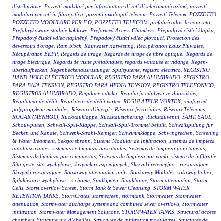
distribuzione
,
Pozzetti modulari per infrastrutture di reti di telecomunicazioni
,
pozzetti
modulari per reti in fibra ottica
,
pozzetti omologati telecom
,
Pozzetti Telecom
,
POZZETTO
,
POZZETTO MODULARE PER F.O
,
POZZETTO TELECOM
,
prefabricados de concreto
,
Prefabrykowane studnie kablowe
,
Preformed Access Chambers
,
Přepadová čistící klapka
,
Přepadový čistící válec naplněný
,
Přepadový čistící válec plovoucí
,
Protection des
déversoirs d'orage
,
Rain block
,
Rainwater Harvesting
,
Récupération Eaux Pluviales
,
Récupération EEPP
,
Regards de tirage
,
Regards de tirage de fibre optique.
,
Regards de
tirage Electrique
,
Regards de visite préfabriqués
,
regards ventouse et vidange
,
Regen-
überlaufbecken
,
Regenbeckenausrüstungen Spülsysteme
,
registro eléctrico
,
REGISTRO
HAND-HOLE ELÉCTRICO MODULAR
,
REGISTRO PARA ALUMBRADO
,
REGISTRO
PARA BAJA TENSION
,
REGISTRO PARA MEDIA TENSION
,
REGISTRO TELEFONICO
,
REGISTROS ALUMBRADO
,
Regulace odtoku
,
Regulacja odpływu ze zbiorników
,
Régulateur de débit
,
Régulateur de débit vortex
,
REGULATEUR VORTEX
,
reinforced
polypropylene manholes
,
Réseaux d'énergie
,
Réseaux ferroviaires
,
Réseaux Télécoms
,
RÖGAR (MENHOL)
,
Rückstauklappe
,
Rückstausicherung
,
Rückstauventil
,
ŠAHT
,
SAUL
,
Schouwputten
,
Schwall-Spül-Klappe
,
Schwall-Spül-Trommel befüllt
,
Schwallspülung für
Becken und Kanäle
,
Schwenk-Strahl-Reiniger
,
Schwimmklappe
,
Schwingrechen
,
Screening
& Water Treatment
,
Seksjonsbrønn
,
Sistema Modular de Infiltración
,
sistemas de limpieza
autobasculantes
,
sistemas de limpieza basculantes
,
Sistemas de limpieza por clapetas
,
Sistemas de limpieza por compuertas
,
Sistemas de limpieza por vacío
,
sisteme de infiltratie
,
Sita gęste
,
sito wychyłowe
,
skrzynek rozsączających
,
Skrzynki retencyjno - rozsączające
,
Skrzynki rozsączające
,
Soakaway attenuation units
,
Soakaway Modules
,
sokaway bobex
,
Spłukiwanie wychyłowe –ruchome
,
Spülkippen
,
Stauklappe
,
Storm attenuation
,
Storm
Cells
,
Storm overflow Screen
,
Storm Tank & Sewer Cleansing
,
STORM WATER
RETENTION TANKS
,
StormCrates
,
stormscreen
,
stormtank
,
Stormwater
,
Stormwater
attenuation
,
Stormwater discharge systems and combined sewer overflows
,
Stormwater
infiltration
,
Stormwater Management Solutions
,
STORMWATER TANKS
,
Structural access
chambers
,
Structure nid d’abeilles
,
Structures de infiltration modulaires
,
Structures de