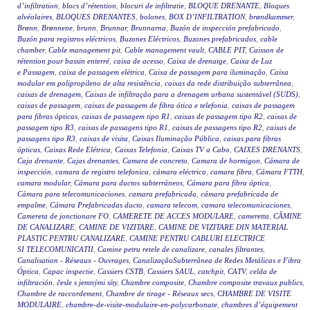
d’infiltration
,
blocs d’rétention
,
blocuri de infiltratie
,
BLOQUE DRENANTE
,
Bloques
alvéolaires
,
BLOQUES DRENANTES
,
bolones
,
BOX D’INFILTRATION
,
brøndkammer
,
Brønn
,
Brønnene
,
brunn
,
Brunnar
,
Brunnarna
,
Buzón de inspección prefabricado
,
Buzón para registros eléctricos
,
Buzones Eléctricos
,
Buzones prefabricados
,
cable
chamber
,
Cable management pit
,
Cable management vault
,
CABLE PIT
,
Caisson de
rétention pour bassin enterré
,
caixa de acesso
,
Caixa de drenatge
,
Caixa de Luz
e Passagem
,
caixa de passagem elétrica
,
Caixa de passagem para iluminação
,
Caixa
modular em polipropileno de alta resistência
,
caixas da rede distribuição subterrânea
,
caixas de drenagem
,
Caixas de infiltração para a drenagem urbana sustentável (SUDS)
,
caixas de passagem
,
caixas de passagem de fibra ótica e telefonia
,
caixas de passagem
para fibras ópticas
,
caixas de passagem tipo R1
,
caixas de passagem tipo R2
,
caixas de
passagem tipo R3
,
caixas de passagens tipo R1
,
caixas de passagens tipo R2
,
caixas de
passagens tipo R3
,
caixas de visita
,
Caixas Iluminação Pública
,
caixas para fibras
ópticas
,
Caixas Rede Elétrica
,
Caixas Telefonia
,
Caixas TV a Cabo
,
CAIXES DRENANTS
,
Caja drenante
,
Cajas drenantes
,
Camara de concreto
,
Camara de hormigon
,
Cámara de
inspección
,
camara de registro telefonica
,
cámara eléctrica
,
camara fibra
,
Cámara FTTH
,
camara modular
,
Cámara para ductos subterráneos
,
Cámara para fibra óptica
,
Cámara para telecomunicaciones
,
camara prefabricada
,
cámara prefabricada de
empalme
,
Cámara Prefabricadas ducto
,
camara telecom
,
camara telecomunicaciones
,
Camereta de jonctionare FO
,
CAMERETE DE ACCES MODULARE
,
cameretta
,
CĂMINE
DE CANALIZARE
,
CAMINE DE VIZITARE
,
CAMINE DE VIZITARE DIN MATERIAL
PLASTIC PENTRU CANALIZARE
,
CAMINE PENTRU CABLURI ELECTRICE
SI TELECOMUNICATII
,
Camine petru retele de canalizare
,
canales filtrantes
,
Canalisation - Réseaux - Ouvrages
,
CanalizaçãoSubterrânea de Redes Metálicas e Fibra
Óptica
,
Capac inspectie
,
Cassiers CSTB
,
Cassiers SAUL
,
catchpit
,
CATV
,
celda de
infiltración
,
česle s jemnými síty
,
Chambre composite
,
Chambre composite travaux publics
,
Chambre de raccordement
,
Chambre de tirage - Réseaux secs
,
CHAMBRE DE VISITE
MODULAIRE
,
chambre-de-visite-modulaire-en-polycarbonate
,
chambres d’équipement