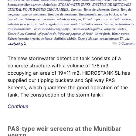
Stormwater Management Solutions
,
STORMWATER TANKS
,
SYSTÈME DE NETTOYAGE
CENTRAL POUR BASSINS CIRCULAIRES.
,
Tamices
,
Tamis de déversoir
,
Tamiz
,
Tanc de
tempesta
,
tanc de tempestes
,
Tanques de tormenta
,
Tauchwände
,
tipping bucket
,
tolva
basculante
,
Uzbrojenie przelewów
,
valvole di ritegno
,
Valvula tipo pinza
,
valvula vortice
,
valvulas pico pato
,
válvulas reguladoras de caudal
,
valvulas vortex
,
Vanne
,
vertedouro de
transbordamento
,
Visszatorlódás-csappantyú
,
Visszatorlódás-gátlók
,
volquete
,
vortex
,
Vortex Flow Control
,
výkyvné česle
,
Výkyvný paprskový čistič
,
Water flush
,
Water screen
,
Zabezpieczenia przeciw-cofkowe
,
Zajištění zádrže
,
Zpetná klapka
,
сертификат ТР
,
تنك
مانع العواصف
0 Comment
The new stormwater detention tank consists of a
concrete structure with a volume of 176 m3,
occupying an area of 19×11 m2. HIDROSTANK SL has
supplied our tipping buckets and Spillway PAS
Screens, which guarantee the good operation of the
tank. The construction of the storm tank i
Continue
PAS-type weir screens at the Munitibar