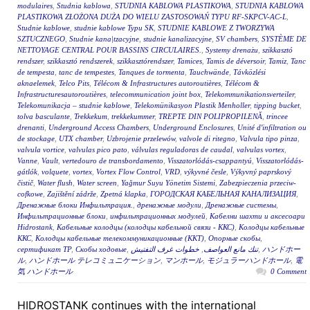
modulaires
,
Studnia kablowa
,
STUDNIA KABLOWA PLASTIKOWA
,
STUDNIA KABLOWA
PLASTIKOWA ZŁOŻONA DUŻA DO WIELU ZASTOSOWAŃ TYPU RF-SKPCV-AC-L
,
Studnie kablowe
,
studnie kablowe Typu SK
,
STUDNIE KABLOWE Z TWORZYWA
SZTUCZNEGO
,
Studnie kana|tzacyjne
,
studnie kanalizacyjne
,
SV chambers
,
SYSTÈME DE
NETTOYAGE CENTRAL POUR BASSINS CIRCULAIRES.
,
Systemy drenażu
,
szikkasztó
rendszer
,
szikkasztó rendszerek
,
szikkasztórendszer
,
Tamices
,
Tamis de déversoir
,
Tamiz
,
Tanc
de tempesta
,
tanc de tempestes
,
Tanques de tormenta
,
Tauchwände
,
Távközlési
aknaelemek
,
Telco Pits
,
Télécom & Infrastructures autoroutières
,
Télécom &
Infrastructuresautoroutières
,
telecommunication joint box
,
Telekommunikationsverteiler
,
Telekomunikacja – studnie kablowe
,
Telekomünikasyon Plastik Menholler
,
tipping bucket
,
tolva basculante
,
Trekkekum
,
trekkekummer
,
TREPTE DIN POLIPROPILENĂ
,
trincee
drenanti
,
Underground Access Chambers
,
Underground Enclosures
,
Unité d'infiltration ou
de stockage
,
UTX chamber
,
Uzbrojenie przelewów
,
valvole di ritegno
,
Valvula tipo pinza
,
valvula vortice
,
valvulas pico pato
,
válvulas reguladoras de caudal
,
valvulas vortex
,
Vanne
,
Vault
,
vertedouro de transbordamento
,
Visszatorlódás-csappantyú
,
Visszatorlódás-
gátlók
,
volquete
,
vortex
,
Vortex Flow Control
,
VRD
,
výkyvné česle
,
Výkyvný paprskový
čistič
,
Water flush
,
Water screen
,
Yağmur Suyu Yönetim Sistemi
,
Zabezpieczenia przeciw-
cofkowe
,
Zajištění zádrže
,
Zpetná klapka
,
ГОРОДСКАЯ КАБЕЛЬНАЯ КАНАЛИЗАЦИЯ
,
Дренажные блоки Инфильтрация.
,
дренажные модули
,
Дренажные системы
,
Инфильтрационные блоки
,
инфильтрационных модулей
,
Кабелни шахти и аксесоари
Hidrostank
,
Кабельные колодцы (колодцы кабельной связи - ККС)
,
Колодцы кабельные
ККС
,
Колодцы кабельные телекоммуникационные (ККТ)
,
Опорные скобы
,
сертификат ТР
,
Скобы ходовые
,
خطوات غرف التفتيش
,
تنك مانع العواصف
,
ハンドホー
ル
,
ハンドホール テレコミュニケーション
,
マンホール
,
モジュラーハンドホール
,
電
気 ハンドホール
0 Comment
HIDROSTANK continues with the international