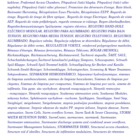
kablowe
,
Preformed Access Chambers
,
Přepadová čistící klapka
,
Přepadový čistící válec
naplněný
,
Přepadový čistící válec plovoucí
,
Protection des déversoirs d'orage
,
Rain block
,
Rainwater Harvesting
,
Récupération Eaux Pluviales
,
Récupération EEPP
,
Regards de
tirage
,
Regards de tirage de fibre optique.
,
Regards de tirage Electrique
,
Regards de visite
AEP
,
Regards de visite préfabriqués
,
regards ventouse et vidange
,
Regen-überlaufbecken
,
Regenbeckenausrüstungen Spülsysteme
,
registro eléctrico
,
REGISTRO HAND-HOLE
ELÉCTRICO MODULAR
,
REGISTRO PARA ALUMBRADO
,
REGISTRO PARA BAJA
TENSION
,
REGISTRO PARA MEDIA TENSION
,
REGISTRO TELEFONICO
,
REGISTROS
ALUMBRADO
,
Regulace odtoku
,
Regulacja odpływu ze zbiorników
,
Régulateur de débit
,
Régulateur de débit vortex
,
REGULATEUR VORTEX
,
reinforced polypropylene manholes
,
Réseaux d'énergie
,
Réseaux ferroviaires
,
Réseaux Télécoms
,
RÖGAR (MENHOL)
,
Rückstauklappe
,
Rückstausicherung
,
Rückstauventil
,
Šachtová stupadla
,
ŠAHT
,
SAUL
,
Schachtabdeckungen;Šachtové kanalizační poklopy;Tampons
,
Schouwputten
,
Schwall-
Spül-Klappe
,
Schwall-Spül-Trommel befüllt
,
Schwallspülung für Becken und Kanäle
,
Schwenk-Strahl-Reiniger
,
Schwimmklappe
,
Schwingrechen
,
Screening & Water Treatment
,
Seksjonsbrønn
,
SEPARADOR HIDRODINÁMICO
,
Séparateur hydrodynamique
,
sistemas
de limpieza autobasculantes
,
sistemas de limpieza basculantes
,
Sistemas de limpieza por
clapetas
,
Sistemas de limpieza por compuertas
,
Sistemas de limpieza por vacío
,
sisteme de
infiltratie
,
Sita gęste
,
sito wychyłowe
,
skrzynek rozsączających
,
Skrzynki retencyjno
- rozsączające
,
Skrzynki rozsączające
,
Soakaway attenuation units
,
Soakaway Modules
,
sokaway bobex
,
Spłukiwanie wychyłowe –ruchome
,
Spülkippen
,
Stauklappe
,
Steel Step
,
Steigbügel
,
steigelement
,
Steigelemente
,
stopnie podwójne powlekane
,
stopnie powlekane
,
stopnie włazowe
,
Stopnie włazowe do studni PP
,
stopnie żeliwne
,
Stopnie złazowe
,
Storm
attenuation
,
Storm Cells
,
Storm overflow Screen
,
Storm Tank & Sewer Cleansing
,
STORM
WATER RETENTION TANKS
,
StormCrates
,
stormscreen
,
stormtank
,
Stormwater
,
Stormwater attenuation
,
Stormwater discharge systems and combined sewer overflows
,
Stormwater Management Solutions
,
STORMWATER TANKS
,
Structural access chambers
,
Structure nid d’abeilles
,
Structures de infiltration modulaires
,
Structures de rétention