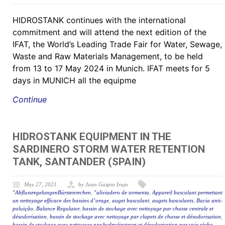
HIDROSTANK continues with the international
commitment and will attend the next edition of the
IFAT, the World’s Leading Trade Fair for Water, Sewage,
Waste and Raw Materials Management, to be held
from 13 to 17 May 2024 in Munich. IFAT meets for 5
days in MUNICH all the equipme
Continue
HIDROSTANK EQUIPMENT IN THE
SARDINERO STORM WATER RETENTION
TANK, SANTANDER (SPAIN)
May 27, 2021
by Juan Gazpio Irujo
"AbflussregelungenBürstenrechen
,
"aliviadero de tormenta
,
Appareil basculant permettant
un nettoyage efficace des bassins d’orage
,
auget basculant
,
augets basculants
,
Bacia anti-
poluição
,
Balance Regulator
,
bassin de stockage avec nettoyage par chasse centrale et
désodorisation
,
bassin de stockage avec nettoyage par clapets de chasse et désodorisation
,
bassin de stockage avec nettoyage par hydroéjecteurs et désodorisation par voie sèche.
,