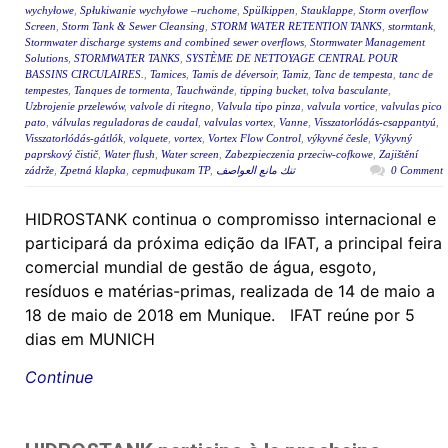
wychyłowe
,
Spłukiwanie wychyłowe –ruchome
,
Spülkippen
,
Stauklappe
,
Storm overflow
Screen
,
Storm Tank & Sewer Cleansing
,
STORM WATER RETENTION TANKS
,
stormtank
,
Stormwater discharge systems and combined sewer overflows
,
Stormwater Management
Solutions
,
STORMWATER TANKS
,
SYSTÈME DE NETTOYAGE CENTRAL POUR
BASSINS CIRCULAIRES.
,
Tamices
,
Tamis de déversoir
,
Tamiz
,
Tanc de tempesta
,
tanc de
tempestes
,
Tanques de tormenta
,
Tauchwände
,
tipping bucket
,
tolva basculante
,
Uzbrojenie przelewów
,
valvole di ritegno
,
Valvula tipo pinza
,
valvula vortice
,
valvulas pico
pato
,
válvulas reguladoras de caudal
,
valvulas vortex
,
Vanne
,
Visszatorlódás-csappantyú
,
Visszatorlódás-gátlók
,
volquete
,
vortex
,
Vortex Flow Control
,
výkyvné česle
,
Výkyvný
paprskový čistič
,
Water flush
,
Water screen
,
Zabezpieczenia przeciw-cofkowe
,
Zajištění
zádrže
,
Zpetná klapka
,
сертификат ТР
,
تنك مانع العواصف
0 Comment
HIDROSTANK continua o compromisso internacional e
participará da próxima edição da IFAT, a principal feira
comercial mundial de gestão de água, esgoto,
resíduos e matérias-primas, realizada de 14 de maio a
18 de maio de 2018 em Munique. IFAT reúne por 5
dias em MUNICH
Continue