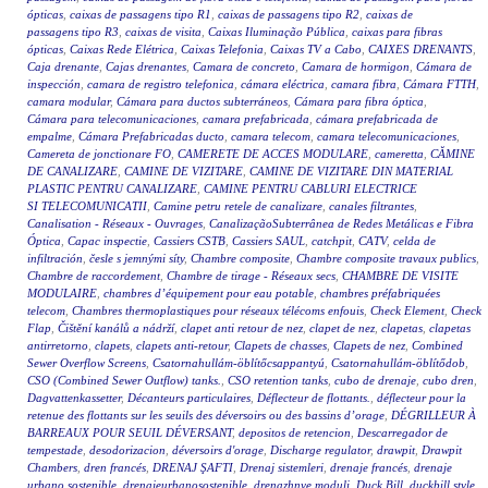
ópticas
,
caixas de passagens tipo R1
,
caixas de passagens tipo R2
,
caixas de
passagens tipo R3
,
caixas de visita
,
Caixas Iluminação Pública
,
caixas para fibras
ópticas
,
Caixas Rede Elétrica
,
Caixas Telefonia
,
Caixas TV a Cabo
,
CAIXES DRENANTS
,
Caja drenante
,
Cajas drenantes
,
Camara de concreto
,
Camara de hormigon
,
Cámara de
inspección
,
camara de registro telefonica
,
cámara eléctrica
,
camara fibra
,
Cámara FTTH
,
camara modular
,
Cámara para ductos subterráneos
,
Cámara para fibra óptica
,
Cámara para telecomunicaciones
,
camara prefabricada
,
cámara prefabricada de
empalme
,
Cámara Prefabricadas ducto
,
camara telecom
,
camara telecomunicaciones
,
Camereta de jonctionare FO
,
CAMERETE DE ACCES MODULARE
,
cameretta
,
CĂMINE
DE CANALIZARE
,
CAMINE DE VIZITARE
,
CAMINE DE VIZITARE DIN MATERIAL
PLASTIC PENTRU CANALIZARE
,
CAMINE PENTRU CABLURI ELECTRICE
SI TELECOMUNICATII
,
Camine petru retele de canalizare
,
canales filtrantes
,
Canalisation - Réseaux - Ouvrages
,
CanalizaçãoSubterrânea de Redes Metálicas e Fibra
Óptica
,
Capac inspectie
,
Cassiers CSTB
,
Cassiers SAUL
,
catchpit
,
CATV
,
celda de
infiltración
,
česle s jemnými síty
,
Chambre composite
,
Chambre composite travaux publics
,
Chambre de raccordement
,
Chambre de tirage - Réseaux secs
,
CHAMBRE DE VISITE
MODULAIRE
,
chambres d’équipement pour eau potable
,
chambres préfabriquées
telecom
,
Chambres thermoplastiques pour réseaux télécoms enfouis
,
Check Element
,
Check
Flap
,
Čištění kanálů a nádrží
,
clapet anti retour de nez
,
clapet de nez
,
clapetas
,
clapetas
antirretorno
,
clapets
,
clapets anti-retour
,
Clapets de chasses
,
Clapets de nez
,
Combined
Sewer Overflow Screens
,
Csatornahullám-öblítőcsappantyú
,
Csatornahullám-öblítődob
,
CSO (Combined Sewer Outflow) tanks.
,
CSO retention tanks
,
cubo de drenaje
,
cubo dren
,
Dagvattenkassetter
,
Décanteurs particulaires
,
Déflecteur de flottants.
,
déflecteur pour la
retenue des flottants sur les seuils des déversoirs ou des bassins d’orage
,
DÉGRILLEUR À
BARREAUX POUR SEUIL DÉVERSANT
,
depositos de retencion
,
Descarregador de
tempestade
,
desodorizacion
,
déversoirs d'orage
,
Discharge regulator
,
drawpit
,
Drawpit
Chambers
,
dren francés
,
DRENAJ ŞAFTI
,
Drenaj sistemleri
,
drenaje francés
,
drenaje
urbano sostenible
,
drenajeurbanosostenible
,
drenazhnye moduli
,
Duck Bill
,
duckbill style