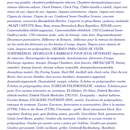
pour eau potable
,
chambres préfabriquées telecom
,
Chambres thermoplastiques pour
réseaux télécoms enfouis
,
Check Element
,
Check Flap
,
Čištění kanálů a nádrží
,
clapet anti
retour de nez
,
clapet de nez
,
clapetas
,
clapetas antirretorno
,
clapets
,
clapets anti-retour
,
Clapets de chasses
,
Clapets de nez
,
Combined Sewer Overflow Screens
,
concrete
pavements
,
couvercles;Aknafedelek;Hatches ;Coperchi in ghisa;Rama i pokrywy studzienki
;WŁAZY I WPUSTY;Люки;Люки легкие;Brunnslock;Baca Kapakları; RÖGAR;covers
,
Csatornahullám-öblítőcsappantyú
,
Csatornahullám-öblítődob
,
CSO (Combined Sewer
Outflow) tanks.
,
CSO retention tanks
,
cubo de drenaje
,
cubo dren
,
Dagvattenkassetter
,
Décanteurs particulaires
,
Déflecteur de flottants.
,
déflecteur pour la retenue des flottants
sur les seuils des déversoirs ou des bassins d’orage
,
degrau
,
Degrau para câmara de
visita
,
degraus em polipropileno
,
DEGRAUS PARA CAIXAS DE VISITA
SUBTERRÂNEAS
,
DÉGRILLEUR À BARREAUX POUR SEUIL DÉVERSANT
,
depositos
de retencion
,
Descarregador de tempestade
,
desodorizacion
,
déversoirs d'orage
,
Discharge regulator
,
drawpit
,
Drawpit Chambers
,
dren francés
,
DRENAJ ŞAFTI
,
Drenaj
sistemleri
,
drenaje francés
,
drenaje urbano sostenible
,
drenajeurbanosostenible
,
drenazhnye moduli
,
Dry Paving System
,
Duck Bill
,
duckbill style check valve
,
Duct Access
Boxes
,
duct access chamber
,
duct access chambers
,
duzzasztócs-appantyú
,
duzzasztócsappantyúk
,
Duzzasztómű
,
easypit
,
echelon
,
Échelon en polypropylène courbe
,
Échelon en polypropylène droit
,
ECHELON POLYPROPYLENE
,
echelons
,
Échelons pour
puits
,
Eco-cunetas antivuelco en carreteras
,
Ek Odalari
,
Ek Odasi
,
Elektrik Bacaları
,
elektrik menhol
,
Elektrik Plastik Menholler
,
EN13101
,
Energetyka – studnie kablowe
,
Escalier flottant
,
ESCALIERS FLOTTANTS INOX
,
escalin
,
Escalones de polipropileno
,
estanque de tormenta
,
Eyector
,
Eyectores
,
ferroviaires et autoroutières
,
fibre à la maison
(FTTH)
,
Fibre to the Home (FTTH)
,
Finomszita - geréb
,
flood attenuation block
,
flow
regulator
,
flushing gate
,
gate flushing system
,
geocells
,
Geocellular Tank
,
geoestructura
,
Grade Level Boxes
,
gradini
,
Gradini alla marinara
,
Gradini in acciaio rivestiti in
polipropilene
,
Gradini per parete curva e piana per l'edilizia
,
Gradini per pozzetti
,
Gradino per pozzetti
,
Grille oscillante
,
grilles
,
Grobstoff-Rückhaltung
,
Handhole
,