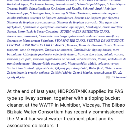
Rückstauklappe
,
Rückstausicherung
,
Rückstauventil
,
Schwall-Spül-Klappe
,
Schwall-Spül-
Trommel befüllt
,
Schwallspülung für Becken und Kanäle
,
Schwenk-Strahl-Reiniger
,
Schwimmklappe
,
Schwingrechen
,
Screening & Water Treatment
,
sistemas de limpieza
autobasculantes
,
sistemas de limpieza basculantes
,
Sistemas de limpieza por clapetas
,
Sistemas de limpieza por compuertas
,
Sistemas de limpieza por vacío
,
Sita gęste
,
sito
wychyłowe
,
Spłukiwanie wychyłowe –ruchome
,
Spülkippen
,
Stauklappe
,
Storm overflow
Screen
,
Storm Tank & Sewer Cleansing
,
STORM WATER RETENTION TANKS
,
stormscreen
,
stormtank
,
Stormwater discharge systems and combined sewer overflows
,
Stormwater Management Solutions
,
STORMWATER TANKS
,
SYSTÈME DE NETTOYAGE
CENTRAL POUR BASSINS CIRCULAIRES.
,
Tamices
,
Tamis de déversoir
,
Tamiz
,
Tanc de
tempesta
,
tanc de tempestes
,
Tanques de tormenta
,
Tauchwände
,
tipping bucket
,
tolva
basculante
,
Uzbrojenie przelewów
,
valvole di ritegno
,
Valvula tipo pinza
,
valvula vortice
,
valvulas pico pato
,
válvulas reguladoras de caudal
,
valvulas vortex
,
Vanne
,
vertedouro de
transbordamento
,
Visszatorlódás-csappantyú
,
Visszatorlódás-gátlók
,
volquete
,
vortex
,
Vortex Flow Control
,
výkyvné česle
,
Výkyvný paprskový čistič
,
Water flush
,
Water screen
,
Zabezpieczenia przeciw-cofkowe
,
Zajištění zádrže
,
Zpetná klapka
,
сертификат ТР
,
تنك
مانع العواصف
0 Comment
At the end of last year, HIDROSTANK supplied its PAS
type spillway screen, together with a tipping bucket
cleaner, at the WWTP in Munitibar, Vizcaya. The Bilbao
Bizkaia Water Consortium has recently commissioned
the Munitibar wastewater treatment plant and its
associated collectors. T