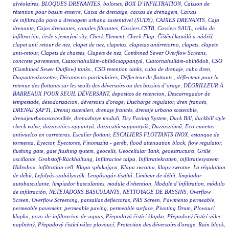
alvéolaires
,
BLOQUES DRENANTES
,
bolones
,
BOX D’INFILTRATION
,
Caisson de
rétention pour bassin enterré
,
Caixa de drenatge
,
caixas de drenagem
,
Caixas
de infiltração para a drenagem urbana sustentável (SUDS)
,
CAIXES DRENANTS
,
Caja
drenante
,
Cajas drenantes
,
canales filtrantes
,
Cassiers CSTB
,
Cassiers SAUL
,
celda de
infiltración
,
česle s jemnými síty
,
Check Element
,
Check Flap
,
Čištění kanálů a nádrží
,
clapet anti retour de nez
,
clapet de nez
,
clapetas
,
clapetas antirretorno
,
clapets
,
clapets
anti-retour
,
Clapets de chasses
,
Clapets de nez
,
Combined Sewer Overflow Screens
,
concrete pavements
,
Csatornahullám-öblítőcsappantyú
,
Csatornahullám-öblítődob
,
CSO
(Combined Sewer Outflow) tanks.
,
CSO retention tanks
,
cubo de drenaje
,
cubo dren
,
Dagvattenkassetter
,
Décanteurs particulaires
,
Déflecteur de flottants.
,
déflecteur pour la
retenue des flottants sur les seuils des déversoirs ou des bassins d’orage
,
DÉGRILLEUR À
BARREAUX POUR SEUIL DÉVERSANT
,
depositos de retencion
,
Descarregador de
tempestade
,
desodorizacion
,
déversoirs d'orage
,
Discharge regulator
,
dren francés
,
DRENAJ ŞAFTI
,
Drenaj sistemleri
,
drenaje francés
,
drenaje urbano sostenible
,
drenajeurbanosostenible
,
drenazhnye moduli
,
Dry Paving System
,
Duck Bill
,
duckbill style
check valve
,
duzzasztócs-appantyú
,
duzzasztócsappantyúk
,
Duzzasztómű
,
Eco-cunetas
antivuelco en carreteras
,
Escalier flottant
,
ESCALIERS FLOTTANTS INOX
,
estanque de
tormenta
,
Eyector
,
Eyectores
,
Finomszita - geréb
,
flood attenuation block
,
flow regulator
,
flushing gate
,
gate flushing system
,
geocells
,
Geocellular Tank
,
geoestructura
,
Grille
oscillante
,
Grobstoff-Rückhaltung
,
Infiltracinė talpa
,
Infiltratiekratten
,
infiltratiesysteem
Hidrobox
,
infiltration cell
,
Klapa spłukująca
,
Klapa zwrotna
,
klapy zwrotne
,
La régulation
de débit
,
Lefolyás-szabályozók
,
Lengősugár-tisztító
,
Limiteur de débit
,
limpiador
autobasculante
,
limpiador basculantes
,
module d'rétention
,
Module d’infiltration
,
módulo
de infiltración
,
NETEJADORS BASCULANTS
,
NETTOYAGE DE BASSINS
,
Overflow
Screen
,
Overflow Screening
,
pantallas deflectoras
,
PAS Screen
,
Pavimento permeable
,
permeable pavement
,
permeable paving
,
permeable surface
,
Pivoting Drum
,
Plovoucí
klapka
,
pozo-de-infiltracion-de-aguas
,
Přepadová čistící klapka
,
Přepadový čistící válec
naplněný
,
Přepadový čistící válec plovoucí
,
Protection des déversoirs d'orage
,
Rain block
,