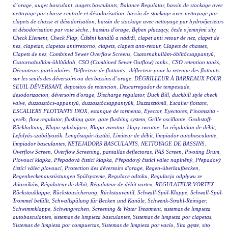
d’orage
,
auget basculant
,
augets basculants
,
Balance Regulator
,
bassin de stockage avec
nettoyage par chasse centrale et désodorisation
,
bassin de stockage avec nettoyage par
clapets de chasse et désodorisation
,
bassin de stockage avec nettoyage par hydroéjecteurs
et désodorisation par voie sèche.
,
bassins d'orage
,
Bęben płuczący
,
česle s jemnými síty
,
Check Element
,
Check Flap
,
Čištění kanálů a nádrží
,
clapet anti retour de nez
,
clapet de
nez
,
clapetas
,
clapetas antirretorno
,
clapets
,
clapets anti-retour
,
Clapets de chasses
,
Clapets de nez
,
Combined Sewer Overflow Screens
,
Csatornahullám-öblítőcsappantyú
,
Csatornahullám-öblítődob
,
CSO (Combined Sewer Outflow) tanks.
,
CSO retention tanks
,
Décanteurs particulaires
,
Déflecteur de flottants.
,
déflecteur pour la retenue des flottants
sur les seuils des déversoirs ou des bassins d’orage
,
DÉGRILLEUR À BARREAUX POUR
SEUIL DÉVERSANT
,
depositos de retencion
,
Descarregador de tempestade
,
desodorizacion
,
déversoirs d'orage
,
Discharge regulator
,
Duck Bill
,
duckbill style check
valve
,
duzzasztócs-appantyú
,
duzzasztócsappantyúk
,
Duzzasztómű
,
Escalier flottant
,
ESCALIERS FLOTTANTS INOX
,
estanque de tormenta
,
Eyector
,
Eyectores
,
Finomszita -
geréb
,
flow regulator
,
flushing gate
,
gate flushing system
,
Grille oscillante
,
Grobstoff-
Rückhaltung
,
Klapa spłukująca
,
Klapa zwrotna
,
klapy zwrotne
,
La régulation de débit
,
Lefolyás-szabályozók
,
Lengősugár-tisztító
,
Limiteur de débit
,
limpiador autobasculante
,
limpiador basculantes
,
NETEJADORS BASCULANTS
,
NETTOYAGE DE BASSINS
,
Overflow Screen
,
Overflow Screening
,
pantallas deflectoras
,
PAS Screen
,
Pivoting Drum
,
Plovoucí klapka
,
Přepadová čistící klapka
,
Přepadový čistící válec naplněný
,
Přepadový
čistící válec plovoucí
,
Protection des déversoirs d'orage
,
Regen-überlaufbecken
,
Regenbeckenausrüstungen Spülsysteme
,
Regulace odtoku
,
Regulacja odpływu ze
zbiorników
,
Régulateur de débit
,
Régulateur de débit vortex
,
REGULATEUR VORTEX
,
Rückstauklappe
,
Rückstausicherung
,
Rückstauventil
,
Schwall-Spül-Klappe
,
Schwall-Spül-
Trommel befüllt
,
Schwallspülung für Becken und Kanäle
,
Schwenk-Strahl-Reiniger
,
Schwimmklappe
,
Schwingrechen
,
Screening & Water Treatment
,
sistemas de limpieza
autobasculantes
,
sistemas de limpieza basculantes
,
Sistemas de limpieza por clapetas
,
Sistemas de limpieza por compuertas
,
Sistemas de limpieza por vacío
,
Sita gęste
,
sito