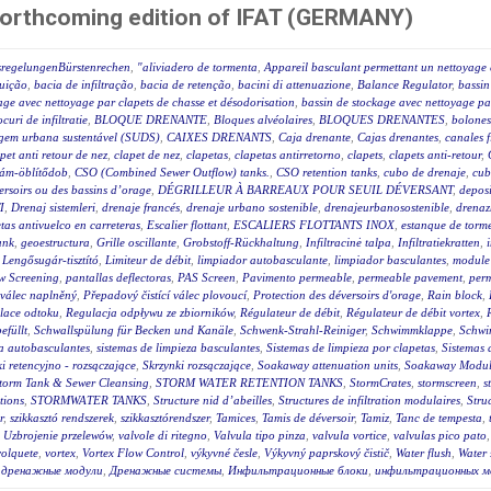
forthcoming edition of IFAT (GERMANY)
sregelungenBürstenrechen
,
"aliviadero de tormenta
,
Appareil basculant permettant un nettoyage 
luição
,
bacia de infiltração
,
bacia de retenção
,
bacini di attenuazione
,
Balance Regulator
,
bassin
age avec nettoyage par clapets de chasse et désodorisation
,
bassin de stockage avec nettoyage par
ocuri de infiltratie
,
BLOQUE DRENANTE
,
Bloques alvéolaires
,
BLOQUES DRENANTES
,
bolones
agem urbana sustentável (SUDS)
,
CAIXES DRENANTS
,
Caja drenante
,
Cajas drenantes
,
canales f
pet anti retour de nez
,
clapet de nez
,
clapetas
,
clapetas antirretorno
,
clapets
,
clapets anti-retour
,
lám-öblítődob
,
CSO (Combined Sewer Outflow) tanks.
,
CSO retention tanks
,
cubo de drenaje
,
cub
éversoirs ou des bassins d’orage
,
DÉGRILLEUR À BARREAUX POUR SEUIL DÉVERSANT
,
deposi
I
,
Drenaj sistemleri
,
drenaje francés
,
drenaje urbano sostenible
,
drenajeurbanosostenible
,
drenaz
as antivuelco en carreteras
,
Escalier flottant
,
ESCALIERS FLOTTANTS INOX
,
estanque de torm
ank
,
geoestructura
,
Grille oscillante
,
Grobstoff-Rückhaltung
,
Infiltracinė talpa
,
Infiltratiekratten
,
,
Lengősugár-tisztító
,
Limiteur de débit
,
limpiador autobasculante
,
limpiador basculantes
,
module 
w Screening
,
pantallas deflectoras
,
PAS Screen
,
Pavimento permeable
,
permeable pavement
,
per
 válec naplněný
,
Přepadový čistící válec plovoucí
,
Protection des déversoirs d'orage
,
Rain block
,
lace odtoku
,
Regulacja odpływu ze zbiorników
,
Régulateur de débit
,
Régulateur de débit vortex
,
efüllt
,
Schwallspülung für Becken und Kanäle
,
Schwenk-Strahl-Reiniger
,
Schwimmklappe
,
Schwi
za autobasculantes
,
sistemas de limpieza basculantes
,
Sistemas de limpieza por clapetas
,
Sistemas 
i retencyjno - rozsączające
,
Skrzynki rozsączające
,
Soakaway attenuation units
,
Soakaway Modul
torm Tank & Sewer Cleansing
,
STORM WATER RETENTION TANKS
,
StormCrates
,
stormscreen
,
s
tions
,
STORMWATER TANKS
,
Structure nid d’abeilles
,
Structures de infiltration modulaires
,
Stru
r
,
szikkasztó rendszerek
,
szikkasztórendszer
,
Tamices
,
Tamis de déversoir
,
Tamiz
,
Tanc de tempesta
,
,
Uzbrojenie przelewów
,
valvole di ritegno
,
Valvula tipo pinza
,
valvula vortice
,
valvulas pico pato
volquete
,
vortex
,
Vortex Flow Control
,
výkyvné česle
,
Výkyvný paprskový čistič
,
Water flush
,
Water 
,
дренажные модули
,
Дренажные системы
,
Инфильтрационные блоки
,
инфильтрационных м