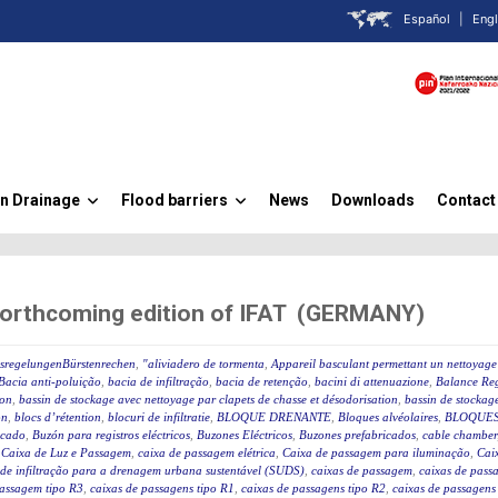
Español
|
Engl
n Drainage
Flood barriers
News
Downloads
Contact
»
»
forthcoming edition of IFAT (GERMANY)
ssregelungenBürstenrechen
,
"aliviadero de tormenta
,
Appareil basculant permettant un nettoyage 
Bacia anti-poluição
,
bacia de infiltração
,
bacia de retenção
,
bacini di attenuazione
,
Balance Reg
ion
,
bassin de stockage avec nettoyage par clapets de chasse et désodorisation
,
bassin de stockage
on
,
blocs d’rétention
,
blocuri de infiltratie
,
BLOQUE DRENANTE
,
Bloques alvéolaires
,
BLOQUES
icado
,
Buzón para registros eléctricos
,
Buzones Eléctricos
,
Buzones prefabricados
,
cable chamber
,
Caixa de Luz e Passagem
,
caixa de passagem elétrica
,
Caixa de passagem para iluminação
,
Caix
 de infiltração para a drenagem urbana sustentável (SUDS)
,
caixas de passagem
,
caixas de passa
passagem tipo R3
,
caixas de passagens tipo R1
,
caixas de passagens tipo R2
,
caixas de passagens