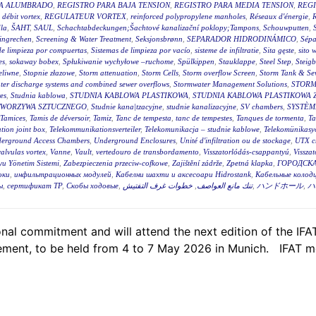
RA ALUMBRADO
,
REGISTRO PARA BAJA TENSION
,
REGISTRO PARA MEDIA TENSION
,
REGI
 débit vortex
,
REGULATEUR VORTEX
,
reinforced polypropylene manholes
,
Réseaux d'énergie
,
R
la
,
ŠAHT
,
SAUL
,
Schachtabdeckungen;Šachtové kanalizační poklopy;Tampons
,
Schouwputten
,
ingrechen
,
Screening & Water Treatment
,
Seksjonsbrønn
,
SEPARADOR HIDRODINÁMICO
,
Sépa
de limpieza por compuertas
,
Sistemas de limpieza por vacío
,
sisteme de infiltratie
,
Sita gęste
,
sito 
es
,
sokaway bobex
,
Spłukiwanie wychyłowe –ruchome
,
Spülkippen
,
Stauklappe
,
Steel Step
,
Steig
eliwne
,
Stopnie złazowe
,
Storm attenuation
,
Storm Cells
,
Storm overflow Screen
,
Storm Tank & Se
ter discharge systems and combined sewer overflows
,
Stormwater Management Solutions
,
STORM
es
,
Studnia kablowa
,
STUDNIA KABLOWA PLASTIKOWA
,
STUDNIA KABLOWA PLASTIKOWA 
TWORZYWA SZTUCZNEGO
,
Studnie kana|tzacyjne
,
studnie kanalizacyjne
,
SV chambers
,
SYSTÈM
Tamices
,
Tamis de déversoir
,
Tamiz
,
Tanc de tempesta
,
tanc de tempestes
,
Tanques de tormenta
,
T
tion joint box
,
Telekommunikationsverteiler
,
Telekomunikacja – studnie kablowe
,
Telekomünikasyo
erground Access Chambers
,
Underground Enclosures
,
Unité d'infiltration ou de stockage
,
UTX c
valvulas vortex
,
Vanne
,
Vault
,
vertedouro de transbordamento
,
Visszatorlódás-csappantyú
,
Vissza
u Yönetim Sistemi
,
Zabezpieczenia przeciw-cofkowe
,
Zajištění zádrže
,
Zpetná klapka
,
ГОРОДСКА
оки
,
инфильтрационных модулей
,
Кабелни шахти и аксесоари Hidrostank
,
Кабельные колодц
ы
,
сертификат ТР
,
Скобы ходовые
,
خطوات غرف التفتيش
,
تنك مانع العواصف
,
ハンドホール
,
ハ
al commitment and will attend the next edition of the IFAT,
ent, to be held from 4 to 7 May 2026 in Munich. IFAT me