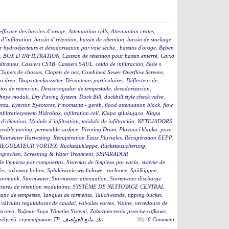
efficace des bassins d’orage
,
Attenuation cells
,
Attenuation crates
,
 d’infiltration
,
bassin d’rétention
,
bassin de rétention
,
bassin de stockage
 hydroéjecteurs et désodorisation par voie sèche.
,
bassins d'orage
,
Bęben
,
BOX D’INFILTRATION
,
Caisson de rétention pour bassin enterré
,
Caixa
iltrantes
,
Cassiers CSTB
,
Cassiers SAUL
,
celda de infiltración
,
česle s
Clapets de chasses
,
Clapets de nez
,
Combined Sewer Overflow Screens
,
o dren
,
Dagvattenkassetter
,
Décanteurs particulaires
,
Déflecteur de
tos de retencion
,
Descarregador de tempestade
,
desodorizacion
,
hnye moduli
,
Dry Paving System
,
Duck Bill
,
duckbill style check valve
,
enta
,
Eyector
,
Eyectores
,
Finomszita - geréb
,
flood attenuation block
,
flow
infiltratiesysteem Hidrobox
,
infiltration cell
,
Klapa spłukująca
,
Klapa
d'rétention
,
Module d’infiltration
,
módulo de infiltración
,
NETEJADORS
meable paving
,
permeable surface
,
Pivoting Drum
,
Plovoucí klapka
,
pozo-
Rainwater Harvesting
,
Récupération Eaux Pluviales
,
Récupération EEPP
,
REGULATEUR VORTEX
,
Rückstauklappe
,
Rückstausicherung
,
ngrechen
,
Screening & Water Treatment
,
SEPARADOR
de limpieza por compuertas
,
Sistemas de limpieza por vacío
,
sisteme de
es
,
sokaway bobex
,
Spłukiwanie wychyłowe –ruchome
,
Spülkippen
,
tormtank
,
Stormwater
,
Stormwater attenuation
,
Stormwater discharge
ctures de rétention modulaires
,
SYSTÈME DE NETTOYAGE CENTRAL
tanc de tempestes
,
Tanques de tormenta
,
Tauchwände
,
tipping bucket
,
,
válvulas reguladoras de caudal
,
valvulas vortex
,
Vanne
,
vertedouro de
screen
,
Yağmur Suyu Yönetim Sistemi
,
Zabezpieczenia przeciw-cofkowe
,
одулей
,
сертификат ТР
,
تنك مانع العواصف
0 Comment