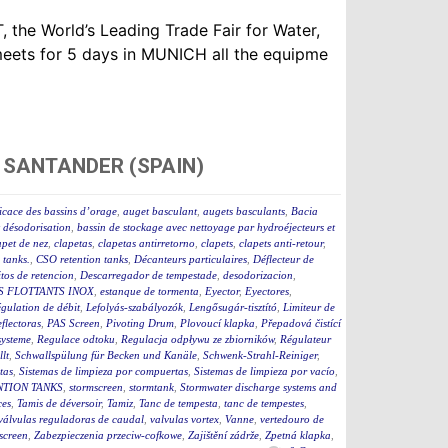
 the World’s Leading Trade Fair for Water,
eets for 5 days in MUNICH all the equipme
 SANTANDER (SPAIN)
icace des bassins d’orage
,
auget basculant
,
augets basculants
,
Bacia
t désodorisation
,
bassin de stockage avec nettoyage par hydroéjecteurs et
apet de nez
,
clapetas
,
clapetas antirretorno
,
clapets
,
clapets anti-retour
,
tanks.
,
CSO retention tanks
,
Décanteurs particulaires
,
Déflecteur de
tos de retencion
,
Descarregador de tempestade
,
desodorizacion
,
S FLOTTANTS INOX
,
estanque de tormenta
,
Eyector
,
Eyectores
,
égulation de débit
,
Lefolyás-szabályozók
,
Lengősugár-tisztító
,
Limiteur de
flectoras
,
PAS Screen
,
Pivoting Drum
,
Plovoucí klapka
,
Přepadová čistící
ysteme
,
Regulace odtoku
,
Regulacja odpływu ze zbiorników
,
Régulateur
lt
,
Schwallspülung für Becken und Kanäle
,
Schwenk-Strahl-Reiniger
,
tas
,
Sistemas de limpieza por compuertas
,
Sistemas de limpieza por vacío
,
TION TANKS
,
stormscreen
,
stormtank
,
Stormwater discharge systems and
ces
,
Tamis de déversoir
,
Tamiz
,
Tanc de tempesta
,
tanc de tempestes
,
válvulas reguladoras de caudal
,
valvulas vortex
,
Vanne
,
vertedouro de
screen
,
Zabezpieczenia przeciw-cofkowe
,
Zajištění zádrže
,
Zpetná klapka
,