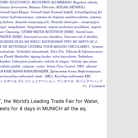
STRO TELEFONICO
,
REGISTROS ALUMBRADO
,
Regulace odtoku
,
éseaux ferroviaires
,
Réseaux Télécoms
,
RÖGAR (MENHOL)
,
Schwall-Spül-Klappe
,
Schwall-Spül-Trommel befüllt
,
Schwallspülung für
rateur hydrodynamique
,
sistemas de limpieza autobasculantes
,
sistemas
wychyłowe
,
skrzynek rozsączających
,
Skrzynki retencyjno - rozsączające
,
bügel
,
steigelement
,
Steigelemente
,
stopnie podwójne powlekane
,
stopnie
wer Cleansing
,
STORM WATER RETENTION TANKS
,
StormCrates
,
WATER TANKS
,
Structural access chambers
,
Structure nid d’abeilles
,
ZŁOŻONA DUŻA DO WIELU ZASTOSOWAŃ TYPU RF-SKPCV-AC-L
,
E DE NETTOYAGE CENTRAL POUR BASSINS CIRCULAIRES.
,
Systemy
auchwände
,
Távközlési aknaelemek
,
Telco Pits
,
Télécom & Infrastructures
n Plastik Menholler
,
tipping bucket
,
tolva basculante
,
Trekkekum
,
hamber
,
Uzbrojenie przelewów
,
valvole di ritegno
,
Valvula tipo pinza
,
torlódás-gátlók
,
volquete
,
vortex
,
Vortex Flow Control
,
VRD
,
výkyvné
Я КАБЕЛЬНАЯ КАНАЛИЗАЦИЯ
,
Дренажные блоки Инфильтрация.
,
ы (колодцы кабельной связи - ККС)
,
Колодцы кабельные ККС
,
ンドホール テレコミュニケーション
,
マンホール
,
モジュラーハンド
0 Comment
 the World’s Leading Trade Fair for Water,
ets for 4 days in MUNICH all the eq