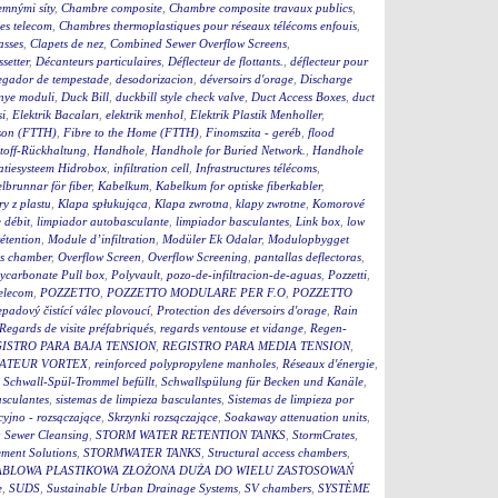
jemnými síty
,
Chambre composite
,
Chambre composite travaux publics
,
es telecom
,
Chambres thermoplastiques pour réseaux télécoms enfouis
,
asses
,
Clapets de nez
,
Combined Sewer Overflow Screens
,
setter
,
Décanteurs particulaires
,
Déflecteur de flottants.
,
déflecteur pour
egador de tempestade
,
desodorizacion
,
déversoirs d'orage
,
Discharge
nye moduli
,
Duck Bill
,
duckbill style check valve
,
Duct Access Boxes
,
duct
i
,
Elektrik Bacaları
,
elektrik menhol
,
Elektrik Plastik Menholler
,
ison (FTTH)
,
Fibre to the Home (FTTH)
,
Finomszita - geréb
,
flood
toff-Rückhaltung
,
Handhole
,
Handhole for Buried Network.
,
Handhole
tratiesysteem Hidrobox
,
infiltration cell
,
Infrastructures télécoms
,
lbrunnar för fiber
,
Kabelkum
,
Kabelkum for optiske fiberkabler
,
y z plastu
,
Klapa spłukująca
,
Klapa zwrotna
,
klapy zwrotne
,
Komorové
 débit
,
limpiador autobasculante
,
limpiador basculantes
,
Link box
,
low
étention
,
Module d’infiltration
,
Modüler Ek Odalar
,
Modulopbygget
ss chamber
,
Overflow Screen
,
Overflow Screening
,
pantallas deflectoras
,
ycarbonate Pull box
,
Polyvault
,
pozo-de-infiltracion-de-aguas
,
Pozzetti
,
Telecom
,
POZZETTO
,
POZZETTO MODULARE PER F.O
,
POZZETTO
padový čistící válec plovoucí
,
Protection des déversoirs d'orage
,
Rain
Regards de visite préfabriqués
,
regards ventouse et vidange
,
Regen-
ISTRO PARA BAJA TENSION
,
REGISTRO PARA MEDIA TENSION
,
ATEUR VORTEX
,
reinforced polypropylene manholes
,
Réseaux d'énergie
,
,
Schwall-Spül-Trommel befüllt
,
Schwallspülung für Becken und Kanäle
,
asculantes
,
sistemas de limpieza basculantes
,
Sistemas de limpieza por
cyjno - rozsączające
,
Skrzynki rozsączające
,
Soakaway attenuation units
,
 Sewer Cleansing
,
STORM WATER RETENTION TANKS
,
StormCrates
,
ment Solutions
,
STORMWATER TANKS
,
Structural access chambers
,
ABLOWA PLASTIKOWA ZŁOŻONA DUŻA DO WIELU ZASTOSOWAŃ
e
,
SUDS
,
Sustainable Urban Drainage Systems
,
SV chambers
,
SYSTÈME