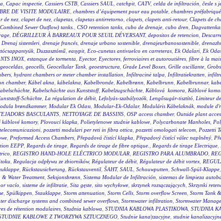
ca
,
Capac inspectie
,
Cassiers CSTB
,
Cassiers SAUL
,
catchpit
,
CATV
,
celda de infiltración
,
česle s 
BRE DE VISITE MODULAIRE
,
chambres d’équipement pour eau potable
,
chambres préfabriqué
ur de nez
,
clapet de nez
,
clapetas
,
clapetas antirretorno
,
clapets
,
clapets anti-retour
,
Clapets de ch
Combined Sewer Outflow) tanks.
,
CSO retention tanks
,
cubo de drenaje
,
cubo dren
,
Dagvattenkas
orage
,
DÉGRILLEUR À BARREAUX POUR SEUIL DÉVERSANT
,
depositos de retencion
,
Descarr
,
Drenaj sistemleri
,
drenaje francés
,
drenaje urbano sostenible
,
drenajeurbanosostenible
,
drenazh
ztócsappantyúk
,
Duzzasztómű
,
easypit
,
Eco-cunetas antivuelco en carreteras
,
Ek Odalari
,
Ek Odas
NTS INOX
,
estanque de tormenta
,
Eyector
,
Eyectores
,
ferroviaires et autoroutières
,
fibre à la ma
geoceldas
,
geocells
,
Geocellular Tank
,
geoestructura
,
Grade Level Boxes
,
Grille oscillante
,
Grobs
mbers
,
hydrant chambers or meter chamber installation
,
Infiltracinė talpa
,
Infiltratiekratten
,
infil
on chamber
,
Kábel akna
,
kábelakna
,
Kabelbronde
,
Kabelbrønn
,
Kabelbrunn
,
Kabelbrunnar
,
kabe
abelschächte
,
Kabelschächte aus Kunststoff
,
Kabelzugschächte
,
Káblová komora
,
Káblové komor
unststoff-Schächte
,
La régulation de débit
,
Lefolyás-szabályozók
,
Lengősugár-tisztító
,
Limiteur de
odula brøndkammer
,
Modular Ek Odası
,
Modular-Ek-Odalar
,
Moduláris Kábelaknák
,
module d'r
TEJADORS BASCULANTS
,
NETTOYAGE DE BASSINS
,
OSP access chamber
,
Outside plant acce
é káblové komory
,
Plovoucí klapka
,
Polietylenowe studnie kablowe
,
Polycarbonate Manholes
,
Pol
i telecomunicazioni
,
pozzetti modulari per reti in fibra ottica
,
pozzetti omologati telecom
,
Pozzetti 
owe
,
Preformed Access Chambers
,
Přepadová čistící klapka
,
Přepadový čistící válec naplněný
,
Pře
tion EEPP
,
Regards de tirage
,
Regards de tirage de fibre optique.
,
Regards de tirage Electrique
,
trico
,
REGISTRO HAND-HOLE ELÉCTRICO MODULAR
,
REGISTRO PARA ALUMBRADO
,
REG
dtoku
,
Regulacja odpływu ze zbiorników
,
Régulateur de débit
,
Régulateur de débit vortex
,
REGUL
auklappe
,
Rückstausicherung
,
Rückstauventil
,
ŠAHT
,
SAUL
,
Schouwputten
,
Schwall-Spül-Klappe
 & Water Treatment
,
Seksjonsbrønn
,
Sistema Modular de Infiltración
,
sistemas de limpieza autob
por vacío
,
sisteme de infiltratie
,
Sita gęste
,
sito wychyłowe
,
skrzynek rozsączających
,
Skrzynki reten
me
,
Spülkippen
,
Stauklappe
,
Storm attenuation
,
Storm Cells
,
Storm overflow Screen
,
Storm Tank &
ter discharge systems and combined sewer overflows
,
Stormwater infiltration
,
Stormwater Manage
res de rétention modulaires
,
Studnia kablowa
,
STUDNIA KABLOWA PLASTIKOWA
,
STUDNIA K
STUDNIE KABLOWE Z TWORZYWA SZTUCZNEGO
,
Studnie kana|tzacyjne
,
studnie kanalizacyjn