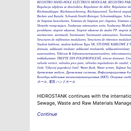
REGISTRO HAND-HOLE ELÉCTRICO MODULAR
,
REGISTRO PA
Regulacja odpływu ze zbiorników
,
Régulateur de débit
,
Régulateur de
Rückstauklappe
,
Rückstausicherung
,
Rückstauventil
,
Šachtová stupad
Becken und Kanäle
,
Schwenk-Strahl-Reiniger
,
Schwimmklappe
,
Schw
de limpieza basculantes
,
Sistemas de limpieza por clapetas
,
Sistemas 
Skrzynki rozsączające
,
Soakaway attenuation units
,
Soakaway Modul
powlekane
,
stopnie włazowe
,
Stopnie włazowe do studni PP
,
stopnie ż
stormscreen
,
stormtank
,
Stormwater
,
Stormwater attenuation
,
Stormwa
Structures de infiltration modulaires
,
Structures de rétention modulair
Studnie kablowe
,
studnie kablowe Typu SK
,
STUDNIE KABLOWE Z 
drenażu
,
szikkasztó rendszer
,
szikkasztó rendszerek
,
szikkasztórendszer
,
autoroutières
,
Télécom & Infrastructuresautoroutières
,
telecommunica
trekkekummer
,
TREPTE DIN POLIPROPILENĂ
,
trincee drenanti
,
Und
valvula vortice
,
valvulas pico pato
,
válvulas reguladoras de caudal
,
česle
,
Výkyvný paprskový čistič
,
Water flush
,
Water screen
,
Yağmur Suy
дренажные модули
,
Дренажные системы
,
Инфильтрационные бл
Колодцы кабельные телекоммуникационные (ККТ)
,
Опорные скоб
ホール
,
電気 ハンドホール
HIDROSTANK continues with the internation
Sewage, Waste and Raw Materials Managem
Continue