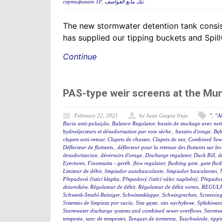
сертификат ТР
,
تنك مانع العواصف
The new stormwater detention tank consis
has supplied our tipping buckets and Spil
Continue
PAS-type weir screens at the Mu
February 22, 2021
by Juan Gazpio Irujo
"
,
"A
Bacia anti-poluição
,
Balance Regulator
,
bassin de stockage avec net
hydroéjecteurs et désodorisation par voie sèche.
,
bassins d'orage
,
Bęb
clapets anti-retour
,
Clapets de chasses
,
Clapets de nez
,
Combined Sewe
Déflecteur de flottants.
,
déflecteur pour la retenue des flottants sur le
desodorizacion
,
déversoirs d'orage
,
Discharge regulator
,
Duck Bill
,
d
Eyectores
,
Finomszita - geréb
,
flow regulator
,
flushing gate
,
gate flus
Limiteur de débit
,
limpiador autobasculante
,
limpiador basculantes
,
Přepadová čistící klapka
,
Přepadový čistící válec naplněný
,
Přepadový
zbiorników
,
Régulateur de débit
,
Régulateur de débit vortex
,
REGULA
Schwenk-Strahl-Reiniger
,
Schwimmklappe
,
Schwingrechen
,
Screening
Sistemas de limpieza por vacío
,
Sita gęste
,
sito wychyłowe
,
Spłukiwan
Stormwater discharge systems and combined sewer overflows
,
Stormw
tempesta
,
tanc de tempestes
,
Tanques de tormenta
,
Tauchwände
,
tipp