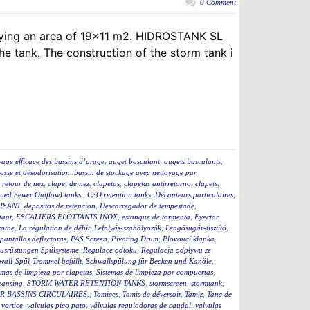
0 Comment
upying an area of 19×11 m2. HIDROSTANK SL
e tank. The construction of the storm tank i
yage efficace des bassins d’orage
,
auget basculant
,
augets basculants
,
asse et désodorisation
,
bassin de stockage avec nettoyage par
i retour de nez
,
clapet de nez
,
clapetas
,
clapetas antirretorno
,
clapets
,
ed Sewer Outflow) tanks.
,
CSO retention tanks
,
Décanteurs particulaires
,
RSANT
,
depositos de retencion
,
Descarregador de tempestade
,
tant
,
ESCALIERS FLOTTANTS INOX
,
estanque de tormenta
,
Eyector
,
rotne
,
La régulation de débit
,
Lefolyás-szabályozók
,
Lengősugár-tisztító
,
pantallas deflectoras
,
PAS Screen
,
Pivoting Drum
,
Plovoucí klapka
,
usrüstungen Spülsysteme
,
Regulace odtoku
,
Regulacja odpływu ze
wall-Spül-Trommel befüllt
,
Schwallspülung für Becken und Kanäle
,
emas de limpieza por clapetas
,
Sistemas de limpieza por compuertas
,
eansing
,
STORM WATER RETENTION TANKS
,
stormscreen
,
stormtank
,
 BASSINS CIRCULAIRES.
,
Tamices
,
Tamis de déversoir
,
Tamiz
,
Tanc de
 vortice
,
valvulas pico pato
,
válvulas reguladoras de caudal
,
valvulas