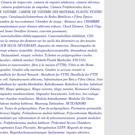
,
Cámara de inspección
,
camara de registro telefonica
,
cámara eléctrica
,
,
cámara prefabricada de empalme
,
Cámara Prefabricadas ducto
,
E VIZITARE
,
CAMINE DE VIZITARE DIN MATERIAL PLASTIC PENTRU
rages
,
CanalizaçãoSubterrânea de Redes Metálicas e Fibra Óptica
,
hambre de raccordement
,
Chambre de tirage - Réseaux secs
,
CHAMBRE
moplastiques pour réseaux télécoms enfouis
,
Check Element
,
Check Flap
,
ed Sewer Overflow Screens
,
concrete pavements
,
Csatornahullám-öblítőcsappantyú
,
Csatornahullám-öblítődob
,
CSO
our la retenue des flottants sur les seuils des déversoirs ou des bassins
OUR SEUIL DÉVERSANT
,
depositos de retencion
,
Descarregador de
enaje urbano sostenible
,
drenajeurbanosostenible
,
drenazhnye moduli
,
,
Duzzasztómű
,
easypit
,
echelon
,
Échelon en polypropylène courbe
,
Bacaları
,
elektrik menhol
,
Elektrik Plastik Menholler
,
EN13101
,
iaires et autoroutières
,
fibre à la maison (FTTH)
,
Fibre to the Home
,
gradini
,
Gradini alla marinara
,
Gradini in acciaio rivestiti in
andhole for Buried Network.
,
Handhole for FTTH
,
Handhole for FTTP
,
on cell
,
Infrastructures télécoms
,
Infrastrutture per Reti a Fibra Ottica
,
Iron
abelkum for optiske fiberkabler
,
Kabelkummer
,
Kabelová šachta
,
kabelové
ČNO
,
Klapa spłukująca
,
Klapa zwrotna
,
klapy zwrotne
,
Komorové Zekany
,
impiador autobasculante
,
limpiador basculantes
,
Link box
,
low voltage
ter chamber installation
,
Modula brøndkammer
,
Modular Ek Odası
,
ułowa studnia kablowa
,
Muanyag Tiztitoakna
,
NETEJADORS
en
,
Pasos de polipropileno
,
Pate de polipropileno
,
Pavimento permeable
,
lovoucí klapka
,
Polietylenowe studnie kablowe
,
Polycarbonate Manholes
,
 modulari per infrastrutture di reti di telecomunicazioni
,
pozzetti modulari
to
,
Prefabrykowane studnie kablowe
,
Preformed Access Chambers
,
upération Eaux Pluviales
,
Récupération EEPP
,
Regards de tirage
,
becken
,
Regenbeckenausrüstungen Spülsysteme
,
registro eléctrico
,