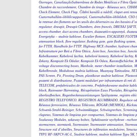
Ouvrages
,
CanalizaçãoSubterrânea de Redes Metálicas e Fibra Ópti
Chambre de raccordement
,
Chambre de tirage - Réseaux secs
,
CHAM
Check Element
,
Check Flap
,
Čištění kanálů a nádrží
,
clapet anti reto
Csatornahullám-öblítőcsappantyú
,
Csatornahullám-öblítődob
,
CSO (
la retenue des flottants sur les seuils des déversoirs ou des bassins d’
regulator
,
drawpit
,
Drawpit Chambers
,
dren francés
,
DRENAJ ŞAFTI
access chamber
,
duct access chambers
,
duzzasztócs-appantyú
,
duzzas
Energetyka – studnie kablowe
,
Escalier flottant
,
ESCALIERS FLOTTA
attenuation block
,
flow regulator
,
flushing gate
,
gate flushing system
,
for FTTH
,
Handhole for FTTP
,
Highway MCX chamber
,
hydrant cha
Infrastrutture per Reti a Fibra Ottica
,
Joint box
,
Junction box
,
Juncti
Kabelkummer
,
Kabelová šachta
,
kabelové komory
,
Kabelové šachty
,
K
Zekany
,
Kompozit Ek Odalar
,
Kompozit Ek Odası
,
Kunstoffschächte
,
K
voltage disconnecting boxes
,
Manhole
,
meter chamber installation
,
M
Kabelbronde
,
Modułowa studnia kablowa
,
Muanyag Tiztitoakna
,
NE
PAS Screen
,
Pit
,
Pivoting Drum
,
plastikowe studnie kablowe
,
Plastov
pozzetti di distribuzione
,
Pozzetti modulari per infrastrutture di reti d
TELECOM
,
prefabricados de concreto
,
Prefabrykowane studnie kabl
block
,
Rainwater Harvesting
,
Récupération Eaux Pluviales
,
Récupéra
überlaufbecken
,
Regenbeckenausrüstungen Spülsysteme
,
registro eléc
REGISTRO TELEFONICO
,
REGISTROS ALUMBRADO
,
Regulace o
Réseaux ferroviaires
,
Réseaux Télécoms
,
RÖGAR (MENHOL)
,
Rückst
Schwenk-Strahl-Reiniger
,
Schwimmklappe
,
Schwingrechen
,
Screening
clapetas
,
Sistemas de limpieza por compuertas
,
Sistemas de limpieza 
Soakaway Modules
,
sokaway bobex
,
Spłukiwanie wychyłowe –rucho
stormscreen
,
stormtank
,
Stormwater
,
Stormwater attenuation
,
Stormwa
Structure nid d’abeilles
,
Structures de infiltration modulaires
,
Structu
TYPU RF-SKPCV-AC-L
,
Studnie kablowe
,
studnie kablowe Typu SK
,