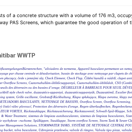
ts of a concrete structure with a volume of 176 m3, occ
lway PAS Screens, which guarantee the good operation of th
nitibar WWTP
bflussregelungenBürstenrechen
,
"aliviadero de tormenta
,
Appareil basculant permettant un netto
toyage par chasse centrale et désodorisation
,
bassin de stockage avec nettoyage par clapets de ch
en płuczący
,
česle s jemnými síty
,
Check Element
,
Check Flap
,
Čištění kanálů a nádrží
,
clapet ant
r Overflow Screens
,
Csatornahullám-öblítőcsappantyú
,
Csatornahullám-öblítődob
,
CSO (Combin
s seuils des déversoirs ou des bassins d’orage
,
DÉGRILLEUR À BARREAUX POUR SEUIL DÉVE
uckbill style check valve
,
duzzasztócs-appantyú
,
duzzasztócsappantyúk
,
Duzzasztómű
,
Escalier flot
hing system
,
Grille oscillante
,
Grobstoff-Rückhaltung
,
Klapa spłukująca
,
Klapa zwrotna
,
klapy zw
NETEJADORS BASCULANTS
,
NETTOYAGE DE BASSINS
,
Overflow Screen
,
Overflow Screening
,
 čistící válec plovoucí
,
Protection des déversoirs d'orage
,
Regen-überlaufbecken
,
Regenbeckena
TEUR VORTEX
,
Rückstauklappe
,
Rückstausicherung
,
Rückstauventil
,
Schwall-Spül-Klappe
,
Sch
 & Water Treatment
,
sistemas de limpieza autobasculantes
,
sistemas de limpieza basculantes
,
Sist
ie wychyłowe –ruchome
,
Spülkippen
,
Stauklappe
,
Storm overflow Screen
,
Storm Tank & Sewer Cl
ater Management Solutions
,
STORMWATER TANKS
,
SYSTÈME DE NETTOYAGE CENTRAL POUR
ing bucket
,
tolva basculante
,
Uzbrojenie przelewów
,
valvole di ritegno
,
Valvula tipo pinza
,
valvula