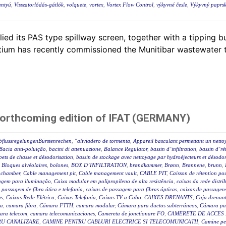
antyú
,
Visszatorlódás-gátlók
,
volquete
,
vortex
,
Vortex Flow Control
,
výkyvné česle
,
Výkyvný paprsk
ed its PAS type spillway screen, together with a tipping b
ium has recently commissioned the Munitibar wastewater tr
forthcoming edition of IFAT (GERMANY)
bflussregelungenBürstenrechen
,
"aliviadero de tormenta
,
Appareil basculant permettant un netto
Bacia anti-poluição
,
bacini di attenuazione
,
Balance Regulator
,
bassin d’infiltration
,
bassin d’ré
pets de chasse et désodorisation
,
bassin de stockage avec nettoyage par hydroéjecteurs et désodor
,
Bloques alvéolaires
,
bolones
,
BOX D’INFILTRATION
,
brøndkammer
,
Brønn
,
Brønnene
,
brunn
,
 chamber
,
Cable management pit
,
Cable management vault
,
CABLE PIT
,
Caisson de rétention pou
agem para iluminação
,
Caixa modular em polipropileno de alta resistência
,
caixas da rede distr
 passagem de fibra ótica e telefonia
,
caixas de passagem para fibras ópticas
,
caixas de passagen
as
,
Caixas Rede Elétrica
,
Caixas Telefonia
,
Caixas TV a Cabo
,
CAIXES DRENANTS
,
Caja drenan
ca
,
camara fibra
,
Cámara FTTH
,
camara modular
,
Cámara para ductos subterráneos
,
Cámara par
ara telecom
,
camara telecomunicaciones
,
Camereta de jonctionare FO
,
CAMERETE DE ACCES
RU CANALIZARE
,
CAMINE PENTRU CABLURI ELECTRICE SI TELECOMUNICATII
,
Camine pet