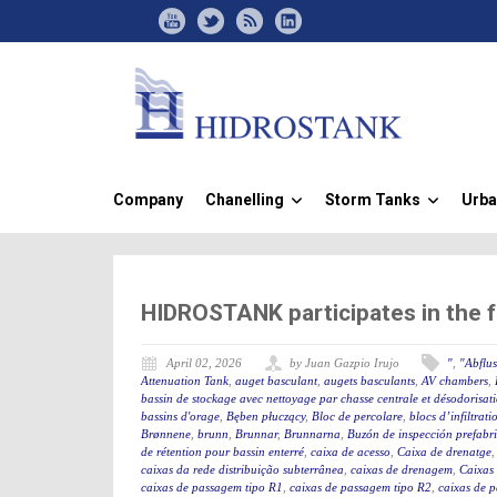
Company
Chanelling
Storm Tanks
Urba
»
»
HIDROSTANK participates in the 
April 02, 2026
by Juan Gazpio Irujo
"
,
"Abflu
Attenuation Tank
,
auget basculant
,
augets basculants
,
AV chambers
,
bassin de stockage avec nettoyage par chasse centrale et désodorisat
bassins d'orage
,
Bęben płuczący
,
Bloc de percolare
,
blocs d’infiltrati
Brønnene
,
brunn
,
Brunnar
,
Brunnarna
,
Buzón de inspección prefabr
de rétention pour bassin enterré
,
caixa de acesso
,
Caixa de drenatge
caixas da rede distribuição subterrânea
,
caixas de drenagem
,
Caixas
caixas de passagem tipo R1
,
caixas de passagem tipo R2
,
caixas de 