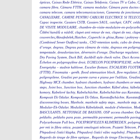
ópticas
,
Caixas Rede Elétrica
,
Caixas Telefonia
,
Caixas TV a Cabo
,
C
camara fibra
,
Cámara FTTH
,
camara modular
,
Cámara para ductos 
camara telecom
,
camara telecomunicaciones
,
Camereta de jonctiona
CANALIZARE
,
CAMINE PENTRU CABLURI ELECTRICE SI TELEC
Capac inspectie
,
Cassiers CSTB
,
Cassiers SAUL
,
catchpit
,
CATV
,
celd
DE VISITE MODULAIRE
,
chambre-de-visite-modulaire-en-polycarb
Čištění kanálů a nádrží
,
clapet anti retour de nez
,
clapet de nez
,
clape
couvercles;Aknafedelek;Hatches ;Coperchi in ghisa;Rama i pokry
(Combined Sewer Outflow) tanks.
,
CSO retention tanks
,
cubo de dren
d’orage
,
degrau
,
Degrau para câmara de visita
,
degraus em polipro
tempestade
,
desodorizacion
,
déversoirs d'orage
,
Discharge regulator
,
Dry Paving System
,
Duck Bill
,
duckbill style check valve
,
Duct Access
Échelon en polypropylène droit
,
ECHELON POLYPROPYLENE
,
eche
Energetyka – studnie kablowe
,
Escalier flottant
,
ESCALIERS FLOTTA
(FTTH)
,
Finomszita - geréb
,
flood attenuation block
,
flow regulator
,
polipropilene
,
Gradini per parete curva e piana per l'edilizia
,
Gradini
Highway MCX chamber
,
hydrant chambers
,
hydrant chambers or mete
steps
,
Joint box
,
Junction box
,
Junction chamber
,
Kábel akna
,
kábel
komory
,
Kabelové šachty
,
Kabelschächte
,
Kabelschächte aus Kunststo
Kompozit Ek Odalar
,
Kompozit Ek Odası
,
Kunstoffschächte
,
Kunststof
disconnecting boxes
,
Manhole
,
manhole safety steps.
,
manhole step
,
m
Modular-Ek-Odalar
,
Moduláris Kábelaknák
,
module d'rétention
,
Modu
BASCULANTS
,
NETTOYAGE DE BASSINS
,
OSP access chamber
,
Out
peldaño
,
peldaño para pozo
,
permeable pavement
,
permeable pavin
Polycarbonate Pull box
,
POLYPROPYLEEN KLIMTREDEN
,
polyprop
per reti in fibra ottica
,
pozzetti omologati telecom
,
Pozzetti Telecom
,
P
Přepadová čistící klapka
,
Přepadový čistící válec naplněný
,
Přepadový
Regards de tirage de fibre optique.
,
Regards de tirage Electrique
,
Reg