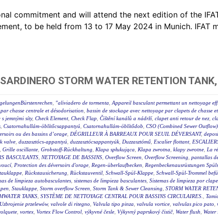
al commitment and will attend the next edition of the IFAT,
ent, to be held from 13 to 17 May 2024 in Munich. IFAT m
 SARDINERO STORM WATER RETENTION TANK,
egelungenBürstenrechen
,
"aliviadero de tormenta
,
Appareil basculant permettant un nettoyage eff
par chasse centrale et désodorisation
,
bassin de stockage avec nettoyage par clapets de chasse e
e s jemnými síty
,
Check Element
,
Check Flap
,
Čištění kanálů a nádrží
,
clapet anti retour de nez
,
cl
s
,
Csatornahullám-öblítőcsappantyú
,
Csatornahullám-öblítődob
,
CSO (Combined Sewer Outflow) 
éversoirs ou des bassins d’orage
,
DÉGRILLEUR À BARREAUX POUR SEUIL DÉVERSANT
,
deposi
ck valve
,
duzzasztócs-appantyú
,
duzzasztócsappantyúk
,
Duzzasztómű
,
Escalier flottant
,
ESCALIER
,
Grille oscillante
,
Grobstoff-Rückhaltung
,
Klapa spłukująca
,
Klapa zwrotna
,
klapy zwrotne
,
La r
RS BASCULANTS
,
NETTOYAGE DE BASSINS
,
Overflow Screen
,
Overflow Screening
,
pantallas de
voucí
,
Protection des déversoirs d'orage
,
Regen-überlaufbecken
,
Regenbeckenausrüstungen Spüls
tauklappe
,
Rückstausicherung
,
Rückstauventil
,
Schwall-Spül-Klappe
,
Schwall-Spül-Trommel befül
mas de limpieza autobasculantes
,
sistemas de limpieza basculantes
,
Sistemas de limpieza por clape
ppen
,
Stauklappe
,
Storm overflow Screen
,
Storm Tank & Sewer Cleansing
,
STORM WATER RETEN
MWATER TANKS
,
SYSTÈME DE NETTOYAGE CENTRAL POUR BASSINS CIRCULAIRES.
,
Tami
Uzbrojenie przelewów
,
valvole di ritegno
,
Valvula tipo pinza
,
valvula vortice
,
valvulas pico pato
,
volquete
,
vortex
,
Vortex Flow Control
,
výkyvné česle
,
Výkyvný paprskový čistič
,
Water flush
,
Water 