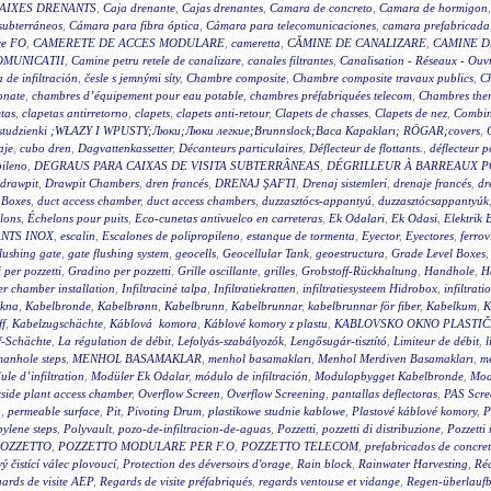
AIXES DRENANTS
,
Caja drenante
,
Cajas drenantes
,
Camara de concreto
,
Camara de hormigon
subterráneos
,
Cámara para fibra óptica
,
Cámara para telecomunicaciones
,
camara prefabricada
re FO
,
CAMERETE DE ACCES MODULARE
,
cameretta
,
CĂMINE DE CANALIZARE
,
CAMINE D
OMUNICATII
,
Camine petru retele de canalizare
,
canales filtrantes
,
Canalisation - Réseaux - Ouv
a de infiltración
,
česle s jemnými síty
,
Chambre composite
,
Chambre composite travaux publics
,
C
onate
,
chambres d’équipement pour eau potable
,
chambres préfabriquées telecom
,
Chambres ther
tas
,
clapetas antirretorno
,
clapets
,
clapets anti-retour
,
Clapets de chasses
,
Clapets de nez
,
Combin
wy studzienki ;WŁAZY I WPUSTY;Люки;Люки легкие;Brunnslock;Baca Kapakları; RÖGAR;covers
,
aje
,
cubo dren
,
Dagvattenkassetter
,
Décanteurs particulaires
,
Déflecteur de flottants.
,
déflecteur p
pileno
,
DEGRAUS PARA CAIXAS DE VISITA SUBTERRÂNEAS
,
DÉGRILLEUR À BARREAUX P
drawpit
,
Drawpit Chambers
,
dren francés
,
DRENAJ ŞAFTI
,
Drenaj sistemleri
,
drenaje francés
,
dr
 Boxes
,
duct access chamber
,
duct access chambers
,
duzzasztócs-appantyú
,
duzzasztócsappantyúk
lons
,
Échelons pour puits
,
Eco-cunetas antivuelco en carreteras
,
Ek Odalari
,
Ek Odasi
,
Elektrik 
NTS INOX
,
escalin
,
Escalones de polipropileno
,
estanque de tormenta
,
Eyector
,
Eyectores
,
ferrov
flushing gate
,
gate flushing system
,
geocells
,
Geocellular Tank
,
geoestructura
,
Grade Level Boxes
 per pozzetti
,
Gradino per pozzetti
,
Grille oscillante
,
grilles
,
Grobstoff-Rückhaltung
,
Handhole
,
H
r chamber installation
,
Infiltracinė talpa
,
Infiltratiekratten
,
infiltratiesysteem Hidrobox
,
infiltrati
akna
,
Kabelbronde
,
Kabelbrønn
,
Kabelbrunn
,
Kabelbrunnar
,
kabelbrunnar för fiber
,
Kabelkum
,
K
ff
,
Kabelzugschächte
,
Káblová komora
,
Káblové komory z plastu
,
KABLOVSKO OKNO PLASTI
f-Schächte
,
La régulation de débit
,
Lefolyás-szabályozók
,
Lengősugár-tisztító
,
Limiteur de débit
,
l
anhole steps
,
MENHOL BASAMAKLAR
,
menhol basamakları
,
Menhol Merdiven Basamakları
,
me
le d’infiltration
,
Modüler Ek Odalar
,
módulo de infiltración
,
Modulopbygget Kabelbronde
,
Mod
side plant access chamber
,
Overflow Screen
,
Overflow Screening
,
pantallas deflectoras
,
PAS Scre
g
,
permeable surface
,
Pit
,
Pivoting Drum
,
plastikowe studnie kablowe
,
Plastové káblové komory
,
P
ylene steps
,
Polyvault
,
pozo-de-infiltracion-de-aguas
,
Pozzetti
,
pozzetti di distribuzione
,
Pozzetti
OZZETTO
,
POZZETTO MODULARE PER F.O
,
POZZETTO TELECOM
,
prefabricados de concre
 čistící válec plovoucí
,
Protection des déversoirs d'orage
,
Rain block
,
Rainwater Harvesting
,
Réc
ards de visite AEP
,
Regards de visite préfabriqués
,
regards ventouse et vidange
,
Regen-überlauf