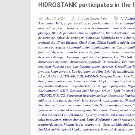
HIDROSTANK participates in the 
May 10, 2024
by Juan Gazpio Irujo
"
,
"Abflus
Attenuation Tank
,
auget basculant
,
augets basculants
,
Bacia anti-po
avec nettoyage par chasse centrale et désodorisation
,
bassin de stock
płuczący
,
Bloc de percolare
,
blocs d’infiltration
,
blocs d’rétention
,
bl
de drenatge
,
caixas de drenagem
,
Caixas de infiltração para a dren
jemnými síty
,
Check Element
,
Check Flap
,
Čištění kanálů a nádrží
,
cla
concrete pavements
,
Csatornahullám-öblítőcsappantyú
,
Csatornahul
flottants.
,
déflecteur pour la retenue des flottants sur les seuils des d
déversoirs d'orage
,
Discharge regulator
,
dren francés
,
DRENAJ ŞAFT
duzzasztócs-appantyú
,
duzzasztócsappantyúk
,
Duzzasztómű
,
Eco-cunet
regulator
,
flushing gate
,
gate flushing system
,
geocells
,
Geocellular T
zwrotna
,
klapy zwrotne
,
La régulation de débit
,
Lefolyás-szabályozók
BASCULANTS
,
NETTOYAGE DE BASSINS
,
Overflow Screen
,
Overflo
de-infiltracion-de-aguas
,
Přepadová čistící klapka
,
Přepadový čistící
Regen-überlaufbecken
,
Regenbeckenausrüstungen Spülsysteme
,
Regu
Rückstauventil
,
SAUL
,
Schwall-Spül-Klappe
,
Schwall-Spül-Trommel b
HIDRODINÁMICO
,
Séparateur hydrodynamique
,
sistemas de limpie
infiltratie
,
Sita gęste
,
sito wychyłowe
,
skrzynek rozsączających
,
Skrzynk
Stauklappe
,
Storm attenuation
,
Storm Cells
,
Storm overflow Screen
,
S
systems and combined sewer overflows
,
Stormwater Management Solu
POUR BASSINS CIRCULAIRES.
,
Systemy drenażu
,
szikkasztó rendsze
tolva basculante
,
trincee drenanti
,
Unité d'infiltration ou de stockage
transbordamento
,
Visszatorlódás-csappantyú
,
Visszatorlódás-gátlók
,
Zajištění zádrže
,
Zpetná klapka
,
Дренажные блоки Инфильтрация.