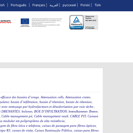
ish
|
Português
|
Français
|
العربية
|
русский
|
Polski
|
Türk
efficace des bassins d’orage
,
Attenuation cells
,
Attenuation crates
,
ulator
,
bassin d’infiltration
,
bassin d’rétention
,
bassin de rétention
,
 avec nettoyage par hydroéjecteurs et désodorisation par voie sèche.
,
 DRENANTES
,
bolones
,
BOX D’INFILTRATION
,
brøndkammer
,
Brønn
,
,
Cable management pit
,
Cable management vault
,
CABLE PIT
,
Caisson
a modular em polipropileno de alta resistência
,
gem de fibra ótica e telefonia
,
caixas de passagem para fibras ópticas
,
 tipo R3
,
caixas de visita
,
Caixas Iluminação Pública
,
caixas para fibras