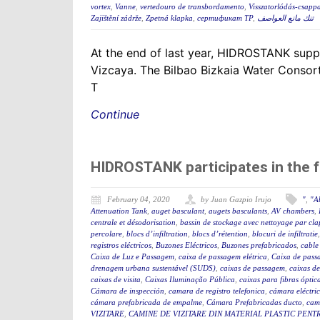
vortex
,
Vanne
,
vertedouro de transbordamento
,
Visszatorlódás-csapp
Zajištění zádrže
,
Zpetná klapka
,
сертификат ТР
,
تنك مانع العواصف
At the end of last year, HIDROSTANK suppli
Vizcaya. The Bilbao Bizkaia Water Consort
T
Continue
HIDROSTANK participates in the 
February 04, 2020
by Juan Gazpio Irujo
"
,
"A
Attenuation Tank
,
auget basculant
,
augets basculants
,
AV chambers
,
centrale et désodorisation
,
bassin de stockage avec nettoyage par cla
percolare
,
blocs d’infiltration
,
blocs d’rétention
,
blocuri de infiltratie
registros eléctricos
,
Buzones Eléctricos
,
Buzones prefabricados
,
cable
Caixa de Luz e Passagem
,
caixa de passagem elétrica
,
Caixa de pass
drenagem urbana sustentável (SUDS)
,
caixas de passagem
,
caixas de
caixas de visita
,
Caixas Iluminação Pública
,
caixas para fibras óptic
Cámara de inspección
,
camara de registro telefonica
,
cámara eléctri
cámara prefabricada de empalme
,
Cámara Prefabricadas ducto
,
cam
VIZITARE
,
CAMINE DE VIZITARE DIN MATERIAL PLASTIC PENT