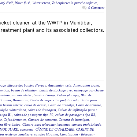
ový čistič
,
Water flush
,
Water screen
,
Zabezpieczenia przeciw-cofkowe
,
0 Comment
ucket cleaner, at the WWTP in Munitibar,
eatment plant and its associated collectors.
yage efficace des bassins d’orage
,
Attenuation cells
,
Attenuation crates
,
tention
,
bassin de rétention
,
bassin de stockage avec nettoyage par chasse
isation par voie sèche.
,
bassins d'orage
,
Bęben płuczący
,
Bloc de
Brunnar
,
Brunnarna
,
Buzón de inspección prefabricado
,
Buzón para
r bassin enterré
,
caixa de acesso
,
Caixa de drenatge
,
Caixa de drenaxe
,
ibuição subterrânea
,
caixas de drenagem
,
Caixas de infiltração para a
s tipo R1
,
caixas de passagens tipo R2
,
caixas de passagens tipo R3
,
te
,
Cajas drenantes
,
Camara de concreto
,
Camara de hormigon
,
a fibra óptica
,
Cámara para telecomunicaciones
,
camara prefabricada
,
 MODULARE
,
cameretta
,
CĂMINE DE CANALIZARE
,
CAMINE DE
ru retele de canalizare
,
canales filtrantes
,
Canalisation - Réseaux -