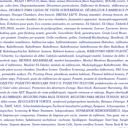
wy studzienki ;WŁAZY I WPUSTY;Люки;Люки легкие;Brunnslock;Baca Kapakları; RÖGAR;covers
,
aje
,
cubo dren
,
Dagvattenkassetter
,
Décanteurs particulaires
,
Déflecteur de flottants.
,
déflecteur p
pileno
,
DEGRAUS PARA CAIXAS DE VISITA SUBTERRÂNEAS
,
DÉGRILLEUR À BARREAUX P
drawpit
,
Drawpit Chambers
,
dren francés
,
DRENAJ ŞAFTI
,
Drenaj sistemleri
,
drenaje francés
,
dr
 Boxes
,
duct access chamber
,
duct access chambers
,
duzzasztócs-appantyú
,
duzzasztócsappantyúk
lons
,
Échelons pour puits
,
Eco-cunetas antivuelco en carreteras
,
Ek Odalari
,
Ek Odasi
,
Elektrik 
NTS INOX
,
escalin
,
Escalones de polipropileno
,
estanque de tormenta
,
Eyector
,
Eyectores
,
ferrov
flushing gate
,
gate flushing system
,
geocells
,
Geocellular Tank
,
geoestructura
,
Grade Level Boxes
 per pozzetti
,
Gradino per pozzetti
,
Grille oscillante
,
grilles
,
Grobstoff-Rückhaltung
,
Handhole
,
H
r chamber installation
,
Infiltracinė talpa
,
Infiltratiekratten
,
infiltratiesysteem Hidrobox
,
infiltrati
akna
,
Kabelbronde
,
Kabelbrønn
,
Kabelbrunn
,
Kabelbrunnar
,
kabelbrunnar för fiber
,
Kabelkum
,
K
ff
,
Kabelzugschächte
,
Káblová komora
,
Káblové komory z plastu
,
KABLOVSKO OKNO PLASTI
f-Schächte
,
La régulation de débit
,
Lefolyás-szabályozók
,
Lengősugár-tisztító
,
Limiteur de débit
,
l
anhole steps
,
MENHOL BASAMAKLAR
,
menhol basamakları
,
Menhol Merdiven Basamakları
,
me
le d’infiltration
,
Modüler Ek Odalar
,
módulo de infiltración
,
Modulopbygget Kabelbronde
,
Mod
side plant access chamber
,
Overflow Screen
,
Overflow Screening
,
pantallas deflectoras
,
PAS Scre
g
,
permeable surface
,
Pit
,
Pivoting Drum
,
plastikowe studnie kablowe
,
Plastové káblové komory
,
P
ylene steps
,
Polyvault
,
pozo-de-infiltracion-de-aguas
,
Pozzetti
,
pozzetti di distribuzione
,
Pozzetti
OZZETTO
,
POZZETTO MODULARE PER F.O
,
POZZETTO TELECOM
,
prefabricados de concre
 čistící válec plovoucí
,
Protection des déversoirs d'orage
,
Rain block
,
Rainwater Harvesting
,
Réc
ards de visite AEP
,
Regards de visite préfabriqués
,
regards ventouse et vidange
,
Regen-überlauf
RA ALUMBRADO
,
REGISTRO PARA BAJA TENSION
,
REGISTRO PARA MEDIA TENSION
,
REGI
 débit vortex
,
REGULATEUR VORTEX
,
reinforced polypropylene manholes
,
Réseaux d'énergie
,
R
la
,
ŠAHT
,
SAUL
,
Schachtabdeckungen;Šachtové kanalizační poklopy;Tampons
,
Schouwputten
,
ingrechen
,
Screening & Water Treatment
,
Seksjonsbrønn
,
SEPARADOR HIDRODINÁMICO
,
Sépa
de limpieza por compuertas
,
Sistemas de limpieza por vacío
,
sisteme de infiltratie
,
Sita gęste
,
sito 
es
,
sokaway bobex
,
Spłukiwanie wychyłowe –ruchome
,
Spülkippen
,
Stauklappe
,
Steel Step
,
Steig
eliwne
,
Stopnie złazowe
,
Storm attenuation
,
Storm Cells
,
Storm overflow Screen
,
Storm Tank & Se