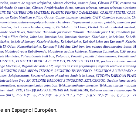
ección
,
camara de registro telefonica
,
cámara eléctrica
,
camara fibra
,
Cámara FTTH
,
camara mo
fabricada de empalme
,
Cámara Prefabricadas ducto
,
camara telecom
,
camara telecomunicacione
INE DE VIZITARE DIN MATERIAL PLASTIC PENTRU CANALIZARE
,
CAMINE PENTRU CABLU
ea de Redes Metálicas e Fibra Óptica
,
Capac inspectie
,
catchpit
,
CATV
,
Chambre composite
,
Ch
-de-visite-modulaire-en-polycarbonate
,
chambres d’équipement pour eau potable
,
chambres pré
 chamber
,
duct access chambers
,
easypit
,
Ek Odalari
,
Ek Odasi
,
Elektrik Bacaları
,
elektrik menhol
Grade Level Boxes
,
Handhole
,
Handhole for Buried Network.
,
Handhole for FTTH
,
Handhole for
r Reti a Fibra Ottica
,
Joint box
,
Junction box
,
Junction chamber
,
Kábel akna
,
kábelakna
,
Kabelb
 šachta
,
kabelové komory
,
Kabelové šachty
,
Kabelschächte
,
Kabelschächte aus Kunststoff
,
Kabelz
t Ek Odası
,
Kunstoffschächte
,
Kunststoff-Schächte
,
Link box
,
low voltage disconnecting boxes
,
M
ar
,
Modulopbygget Kabelbronde
,
Modułowa studnia kablowa
,
Muanyag Tiztitoakna
,
OSP access
ate Manholes
,
Polycarbonate Pull box
,
Polyvault
,
Pozzetti
,
pozzetti di distribuzione
,
Pozzetti modu
OZZETTO
,
POZZETTO MODULARE PER F.O
,
POZZETTO TELECOM
,
prefabricados de concre
age Electrique
,
Regards de visite AEP
,
Regards de visite préfabriqués
,
regards ventouse et vidan
,
REGISTRO PARA MEDIA TENSION
,
REGISTRO TELEFONICO
,
REGISTROS ALUMBRADO
,
r
utten
,
Seksjonsbrønn
,
Structural access chambers
,
Studnia kablowa
,
STUDNIA KABLOWA PLAS
dnie kablowe Typu SK
,
STUDNIE KABLOWE Z TWORZYWA SZTUCZNEGO
,
Studnie kana|tzacyj
toroutières
,
telecommunication joint box
,
Telekommunikationsverteiler
,
Telekomunikacja – studni
ber
,
Vault
,
VRD
,
ГОРОДСКАЯ КАБЕЛЬНАЯ КАНАЛИЗАЦИЯ
,
Кабелни шахти и аксесоари Hi
ные (ККТ)
,
ハンドホール
,
ハンドホール テレコミュニケーション
,
マンホール
,
モジュラーハ
ble en Espagnol Européen.