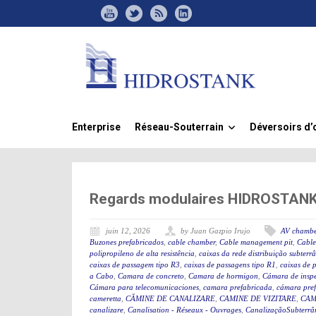
Enterprise
Réseau-Souterrain
Déversoirs d’
»
Regards modulaires HIDROSTANK, 
juin 12, 2026
by Juan Gazpio Irujo
AV chambe
Buzones prefabricados
,
cable chamber
,
Cable management pit
,
Cable
polipropileno de alta resistência
,
caixas da rede distribuição subterr
caixas de passagem tipo R3
,
caixas de passagens tipo R1
,
caixas de 
a Cabo
,
Camara de concreto
,
Camara de hormigon
,
Cámara de insp
Cámara para telecomunicaciones
,
camara prefabricada
,
cámara pre
cameretta
,
CĂMINE DE CANALIZARE
,
CAMINE DE VIZITARE
,
CAM
canalizare
,
Canalisation - Réseaux - Ouvrages
,
CanalizaçãoSubterrân