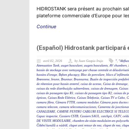
HIDROSTANK sera présent au prochain sal
plateforme commerciale d’Europe pour les se
Continue
(Español) Hidrostank participará
avril 02, 2026
by Juan Gazpio Irujo
"
,
"Abflus
Attenuation Tank
,
auget basculant
,
augets basculants
,
AV chambers
,
bassin de stockage avec nettoyage par chasse centrale et désodorisat
bassins d'orage
,
Bęben płuczący
,
Bloc de percolare
,
blocs d’infiltrati
Brønnene
,
brunn
,
Brunnar
,
Brunnarna
,
Buzón de inspección prefabr
de rétention pour bassin enterré
,
caixa de acesso
,
Caixa de drenatge
caixas da rede distribuição subterrânea
,
caixas de drenagem
,
Caixas
caixas de passagem tipo R1
,
caixas de passagem tipo R2
,
caixas de 
ópticas
,
Caixas Rede Elétrica
,
Caixas Telefonia
,
Caixas TV a Cabo
,
C
camara fibra
,
Cámara FTTH
,
camara modular
,
Cámara para ductos 
camara telecom
,
camara telecomunicaciones
,
Camereta de jonctiona
CANALIZARE
,
CAMINE PENTRU CABLURI ELECTRICE SI TELEC
Capac inspectie
,
Cassiers CSTB
,
Cassiers SAUL
,
catchpit
,
CATV
,
celd
DE VISITE MODULAIRE
,
chambre-de-visite-modulaire-en-polycarb
Čištění kanálů a nádrží
,
clapet anti retour de nez
,
clapet de nez
,
clape