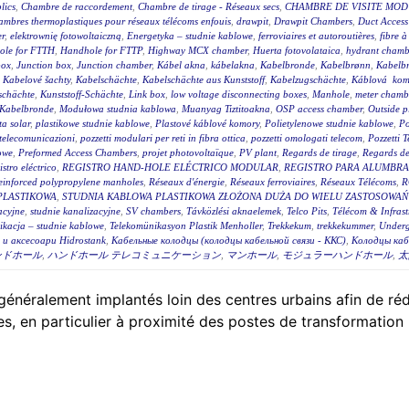
lics
,
Chambre de raccordement
,
Chambre de tirage - Réseaux secs
,
CHAMBRE DE VISITE MOD
mbres thermoplastiques pour réseaux télécoms enfouis
,
drawpit
,
Drawpit Chambers
,
Duct Access
er
,
elektrownię fotowoltaiczną
,
Energetyka – studnie kablowe
,
ferroviaires et autoroutières
,
fibre 
ole for FTTH
,
Handhole for FTTP
,
Highway MCX chamber
,
Huerta fotovolataica
,
hydrant chambe
box
,
Junction box
,
Junction chamber
,
Kábel akna
,
kábelakna
,
Kabelbronde
,
Kabelbrønn
,
Kabelb
,
Kabelové šachty
,
Kabelschächte
,
Kabelschächte aus Kunststoff
,
Kabelzugschächte
,
Káblová kom
schächte
,
Kunststoff-Schächte
,
Link box
,
low voltage disconnecting boxes
,
Manhole
,
meter chambe
Kabelbronde
,
Modułowa studnia kablowa
,
Muanyag Tiztitoakna
,
OSP access chamber
,
Outside p
ta solar
,
plastikowe studnie kablowe
,
Plastové káblové komory
,
Polietylenowe studnie kablowe
,
Po
i telecomunicazioni
,
pozzetti modulari per reti in fibra ottica
,
pozzetti omologati telecom
,
Pozzetti 
owe
,
Preformed Access Chambers
,
projet photovoltaïque
,
PV plant
,
Regards de tirage
,
Regards de 
istro eléctrico
,
REGISTRO HAND-HOLE ELÉCTRICO MODULAR
,
REGISTRO PARA ALUMBR
einforced polypropylene manholes
,
Réseaux d'énergie
,
Réseaux ferroviaires
,
Réseaux Télécoms
,
R
PLASTIKOWA
,
STUDNIA KABLOWA PLASTIKOWA ZŁOŻONA DUŻA DO WIELU ZASTOSOWAŃ 
acyjne
,
studnie kanalizacyjne
,
SV chambers
,
Távközlési aknaelemek
,
Telco Pits
,
Télécom & Infrast
ikacja – studnie kablowe
,
Telekomünikasyon Plastik Menholler
,
Trekkekum
,
trekkekummer
,
Underg
и аксесоари Hidrostank
,
Кабельные колодцы (колодцы кабельной связи - ККС)
,
Колодцы каб
ンドホール
,
ハンドホール テレコミュニケーション
,
マンホール
,
モジュラーハンドホール
,
太
énéralement implantés loin des centres urbains afin de rédui
, en particulier à proximité des postes de transformation 