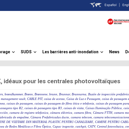
Español
|
Engl
orage
SUDS
Les barrières anti-inondation
News
D
»
»
»
idéaux pour les centrales photovoltaïques
rs
,
brøndkammer
,
Brønn
,
Brønnene
,
brunn
,
Brunnar
,
Brunnarna
,
Buzón de inspección prefabri
 management vault
,
CABLE PIT
,
caixa de acesso
,
Caixa de Luz e Passagem
,
caixa de passagem e
ânea
,
caixas de passagem
,
caixas de passagem de fibra ótica e telefonia
,
caixas de passagem para 
passagens tipo R2
,
caixas de passagens tipo R3
,
caixas de visita
,
Caixas Iluminação Pública
,
caix
ección
,
camara de registro telefonica
,
cámara eléctrica
,
camara fibra
,
Cámara FTTH
,
camara mo
fabricada de empalme
,
Cámara Prefabricadas ducto
,
camara telecom
,
camara telecomunicacione
INE DE VIZITARE DIN MATERIAL PLASTIC PENTRU CANALIZARE
,
CAMINE PENTRU CABLU
ea de Redes Metálicas e Fibra Óptica
,
Capac inspectie
,
catchpit
,
CATV
,
Central fotovoltaica
,
ce