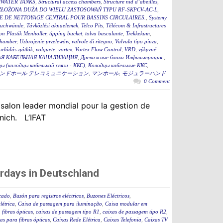
WATER TANKS
,
Structural access chambers
,
Structure nid d’abeilles
,
ZŁOŻONA DUŻA DO WIELU ZASTOSOWAŃ TYPU RF-SKPCV-AC-L
,
E DE NETTOYAGE CENTRAL POUR BASSINS CIRCULAIRES.
,
Systemy
auchwände
,
Távközlési aknaelemek
,
Telco Pits
,
Télécom & Infrastructures
n Plastik Menholler
,
tipping bucket
,
tolva basculante
,
Trekkekum
,
hamber
,
Uzbrojenie przelewów
,
valvole di ritegno
,
Valvula tipo pinza
,
torlódás-gátlók
,
volquete
,
vortex
,
Vortex Flow Control
,
VRD
,
výkyvné
Я КАБЕЛЬНАЯ КАНАЛИЗАЦИЯ
,
Дренажные блоки Инфильтрация.
,
ы (колодцы кабельной связи - ККС)
,
Колодцы кабельные ККС
,
ンドホール テレコミュニケーション
,
マンホール
,
モジュラーハンド
0 Comment
 salon leader mondial pour la gestion de
nich. L’IFAT
rdays in Deutschland
icado
,
Buzón para registros eléctricos
,
Buzones Eléctricos
,
létrica
,
Caixa de passagem para iluminação
,
Caixa modular em
fibras ópticas
,
caixas de passagem tipo R1
,
caixas de passagem tipo R2
,
as para fibras ópticas
,
Caixas Rede Elétrica
,
Caixas Telefonia
,
Caixas TV