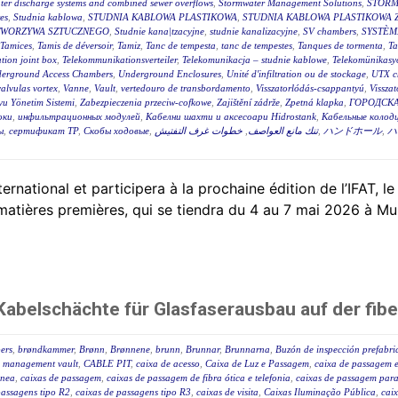
ter discharge systems and combined sewer overflows
,
Stormwater Management Solutions
,
STORM
es
,
Studnia kablowa
,
STUDNIA KABLOWA PLASTIKOWA
,
STUDNIA KABLOWA PLASTIKOWA 
TWORZYWA SZTUCZNEGO
,
Studnie kana|tzacyjne
,
studnie kanalizacyjne
,
SV chambers
,
SYSTÈM
Tamices
,
Tamis de déversoir
,
Tamiz
,
Tanc de tempesta
,
tanc de tempestes
,
Tanques de tormenta
,
T
tion joint box
,
Telekommunikationsverteiler
,
Telekomunikacja – studnie kablowe
,
Telekomünikasyo
erground Access Chambers
,
Underground Enclosures
,
Unité d'infiltration ou de stockage
,
UTX c
valvulas vortex
,
Vanne
,
Vault
,
vertedouro de transbordamento
,
Visszatorlódás-csappantyú
,
Vissza
u Yönetim Sistemi
,
Zabezpieczenia przeciw-cofkowe
,
Zajištění zádrže
,
Zpetná klapka
,
ГОРОДСКА
оки
,
инфильтрационных модулей
,
Кабелни шахти и аксесоари Hidrostank
,
Кабельные колодц
ы
,
сертификат ТР
,
Скобы ходовые
,
خطوات غرف التفتيش
,
تنك مانع العواصف
,
ハンドホール
,
ハ
tional et participera à la prochaine édition de l’IFAT, le
 matières premières, qui se tiendra du 4 au 7 mai 2026 à Mu
abelschächte für Glasfaserausbau auf der fibe
ers
,
brøndkammer
,
Brønn
,
Brønnene
,
brunn
,
Brunnar
,
Brunnarna
,
Buzón de inspección prefabr
 management vault
,
CABLE PIT
,
caixa de acesso
,
Caixa de Luz e Passagem
,
caixa de passagem e
ânea
,
caixas de passagem
,
caixas de passagem de fibra ótica e telefonia
,
caixas de passagem para 
passagens tipo R2
,
caixas de passagens tipo R3
,
caixas de visita
,
Caixas Iluminação Pública
,
caix