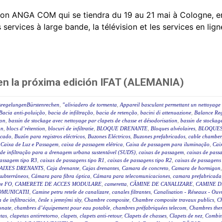
on ANGA COM qui se tiendra du 19 au 21 mai à Cologne, e
rvices à large bande, la télévision et les services en ligne
 en la próxima edición IFAT (ALEMANIA)
sregelungenBürstenrechen
,
"aliviadero de tormenta
,
Appareil basculant permettant un nettoyage 
Bacia anti-poluição
,
bacia de infiltração
,
bacia de retenção
,
bacini di attenuazione
,
Balance Reg
ion
,
bassin de stockage avec nettoyage par clapets de chasse et désodorisation
,
bassin de stockage
on
,
blocs d’rétention
,
blocuri de infiltratie
,
BLOQUE DRENANTE
,
Bloques alvéolaires
,
BLOQUES
icado
,
Buzón para registros eléctricos
,
Buzones Eléctricos
,
Buzones prefabricados
,
cable chamber
,
Caixa de Luz e Passagem
,
caixa de passagem elétrica
,
Caixa de passagem para iluminação
,
Caix
 de infiltração para a drenagem urbana sustentável (SUDS)
,
caixas de passagem
,
caixas de passa
passagem tipo R3
,
caixas de passagens tipo R1
,
caixas de passagens tipo R2
,
caixas de passagens
AIXES DRENANTS
,
Caja drenante
,
Cajas drenantes
,
Camara de concreto
,
Camara de hormigon
subterráneos
,
Cámara para fibra óptica
,
Cámara para telecomunicaciones
,
camara prefabricada
re FO
,
CAMERETE DE ACCES MODULARE
,
cameretta
,
CĂMINE DE CANALIZARE
,
CAMINE D
OMUNICATII
,
Camine petru retele de canalizare
,
canales filtrantes
,
Canalisation - Réseaux - Ouv
a de infiltración
,
česle s jemnými síty
,
Chambre composite
,
Chambre composite travaux publics
,
C
onate
,
chambres d’équipement pour eau potable
,
chambres préfabriquées telecom
,
Chambres ther
tas
,
clapetas antirretorno
,
clapets
,
clapets anti-retour
,
Clapets de chasses
,
Clapets de nez
,
Combin