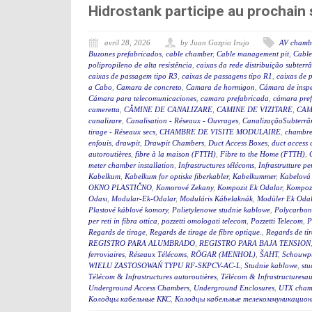
Hidrostank participe au prochai
avril 28, 2026
by Juan Gazpio Irujo
AV chamb
Buzones prefabricados
,
cable chamber
,
Cable management pit
,
Cable
polipropileno de alta resistência
,
caixas da rede distribuição subterr
caixas de passagem tipo R3
,
caixas de passagens tipo R1
,
caixas de 
a Cabo
,
Camara de concreto
,
Camara de hormigon
,
Cámara de insp
Cámara para telecomunicaciones
,
camara prefabricada
,
cámara pre
cameretta
,
CĂMINE DE CANALIZARE
,
CAMINE DE VIZITARE
,
CAM
canalizare
,
Canalisation - Réseaux - Ouvrages
,
CanalizaçãoSubterrân
tirage - Réseaux secs
,
CHAMBRE DE VISITE MODULAIRE
,
chambre
enfouis
,
drawpit
,
Drawpit Chambers
,
Duct Access Boxes
,
duct access
autoroutières
,
fibre à la maison (FTTH)
,
Fibre to the Home (FTTH)
,
meter chamber installation
,
Infrastructures télécoms
,
Infrastrutture pe
Kabelkum
,
Kabelkum for optiske fiberkabler
,
Kabelkummer
,
Kabelová
OKNO PLASTIČNO
,
Komorové Zekany
,
Kompozit Ek Odalar
,
Kompozi
Odası
,
Modular-Ek-Odalar
,
Moduláris Kábelaknák
,
Modüler Ek Odal
Plastové káblové komory
,
Polietylenowe studnie kablowe
,
Polycarbon
per reti in fibra ottica
,
pozzetti omologati telecom
,
Pozzetti Telecom
,
P
Regards de tirage
,
Regards de tirage de fibre optique.
,
Regards de tir
REGISTRO PARA ALUMBRADO
,
REGISTRO PARA BAJA TENSION
ferroviaires
,
Réseaux Télécoms
,
RÖGAR (MENHOL)
,
ŠAHT
,
Schouwp
WIELU ZASTOSOWAŃ TYPU RF-SKPCV-AC-L
,
Studnie kablowe
,
stu
Télécom & Infrastructures autoroutières
,
Télécom & Infrastructuresau
Underground Access Chambers
,
Underground Enclosures
,
UTX cham
Колодцы кабельные ККС
,
Колодцы кабельные телекоммуникацион