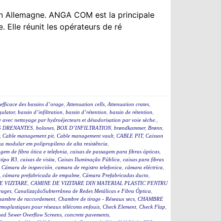
n Allemagne. ANGA COM est la principale
. Elle réunit les opérateurs de ré
efficace des bassins d’orage
,
Attenuation cells
,
Attenuation crates
,
ulator
,
bassin d’infiltration
,
bassin d’rétention
,
bassin de rétention
,
 avec nettoyage par hydroéjecteurs et désodorisation par voie sèche.
,
 DRENANTES
,
bolones
,
BOX D’INFILTRATION
,
brøndkammer
,
Brønn
,
,
Cable management pit
,
Cable management vault
,
CABLE PIT
,
Caisson
a modular em polipropileno de alta resistência
,
gem de fibra ótica e telefonia
,
caixas de passagem para fibras ópticas
,
 tipo R3
,
caixas de visita
,
Caixas Iluminação Pública
,
caixas para fibras
,
Cámara de inspección
,
camara de registro telefonica
,
cámara eléctrica
,
,
cámara prefabricada de empalme
,
Cámara Prefabricadas ducto
,
E VIZITARE
,
CAMINE DE VIZITARE DIN MATERIAL PLASTIC PENTRU
rages
,
CanalizaçãoSubterrânea de Redes Metálicas e Fibra Óptica
,
hambre de raccordement
,
Chambre de tirage - Réseaux secs
,
CHAMBRE
moplastiques pour réseaux télécoms enfouis
,
Check Element
,
Check Flap
,
ed Sewer Overflow Screens
,
concrete pavements
,