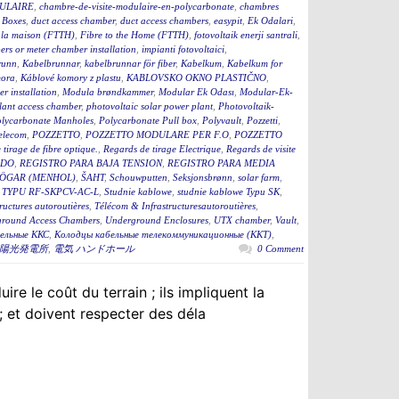
ULAIRE
,
chambre-de-visite-modulaire-en-polycarbonate
,
chambres
 Boxes
,
duct access chamber
,
duct access chambers
,
easypit
,
Ek Odalari
,
à la maison (FTTH)
,
Fibre to the Home (FTTH)
,
fotovoltaik enerji santrali
,
rs or meter chamber installation
,
impianti fotovoltaici
,
runn
,
Kabelbrunnar
,
kabelbrunnar för fiber
,
Kabelkum
,
Kabelkum for
ora
,
Káblové komory z plastu
,
KABLOVSKO OKNO PLASTIČNO
,
r installation
,
Modula brøndkammer
,
Modular Ek Odası
,
Modular-Ek-
lant access chamber
,
photovoltaic solar power plant
,
Photovoltaik-
lycarbonate Manholes
,
Polycarbonate Pull box
,
Polyvault
,
Pozzetti
,
Telecom
,
POZZETTO
,
POZZETTO MODULARE PER F.O
,
POZZETTO
tirage de fibre optique.
,
Regards de tirage Electrique
,
Regards de visite
ADO
,
REGISTRO PARA BAJA TENSION
,
REGISTRO PARA MEDIA
ÖGAR (MENHOL)
,
ŠAHT
,
Schouwputten
,
Seksjonsbrønn
,
solar farm
,
TYPU RF-SKPCV-AC-L
,
Studnie kablowe
,
studnie kablowe Typu SK
,
ructures autoroutières
,
Télécom & Infrastructuresautoroutières
,
round Access Chambers
,
Underground Enclosures
,
UTX chamber
,
Vault
,
ельные ККС
,
Колодцы кабельные телекоммуникационные (ККТ)
,
陽光発電所
,
電気 ハンドホール
0 Comment
re le coût du terrain ; ils impliquent la
; et doivent respecter des déla