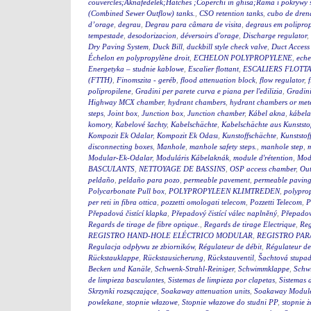
couvercles;Aknafedelek;Hatches ;Coperchi in ghisa;Rama i pokry
(Combined Sewer Outflow) tanks.
,
CSO retention tanks
,
cubo de dren
d’orage
,
degrau
,
Degrau para câmara de visita
,
degraus em polipro
tempestade
,
desodorizacion
,
déversoirs d'orage
,
Discharge regulator
,
Dry Paving System
,
Duck Bill
,
duckbill style check valve
,
Duct Access
Échelon en polypropylène droit
,
ECHELON POLYPROPYLENE
,
eche
Energetyka – studnie kablowe
,
Escalier flottant
,
ESCALIERS FLOTTA
(FTTH)
,
Finomszita - geréb
,
flood attenuation block
,
flow regulator
,
polipropilene
,
Gradini per parete curva e piana per l'edilizia
,
Gradini
Highway MCX chamber
,
hydrant chambers
,
hydrant chambers or mete
steps
,
Joint box
,
Junction box
,
Junction chamber
,
Kábel akna
,
kábel
komory
,
Kabelové šachty
,
Kabelschächte
,
Kabelschächte aus Kunststo
Kompozit Ek Odalar
,
Kompozit Ek Odası
,
Kunstoffschächte
,
Kunststof
disconnecting boxes
,
Manhole
,
manhole safety steps.
,
manhole step
,
m
Modular-Ek-Odalar
,
Moduláris Kábelaknák
,
module d'rétention
,
Modu
BASCULANTS
,
NETTOYAGE DE BASSINS
,
OSP access chamber
,
Out
peldaño
,
peldaño para pozo
,
permeable pavement
,
permeable pavin
Polycarbonate Pull box
,
POLYPROPYLEEN KLIMTREDEN
,
polyprop
per reti in fibra ottica
,
pozzetti omologati telecom
,
Pozzetti Telecom
,
P
Přepadová čistící klapka
,
Přepadový čistící válec naplněný
,
Přepadový
Regards de tirage de fibre optique.
,
Regards de tirage Electrique
,
Reg
REGISTRO HAND-HOLE ELÉCTRICO MODULAR
,
REGISTRO PA
Regulacja odpływu ze zbiorników
,
Régulateur de débit
,
Régulateur de
Rückstauklappe
,
Rückstausicherung
,
Rückstauventil
,
Šachtová stupad
Becken und Kanäle
,
Schwenk-Strahl-Reiniger
,
Schwimmklappe
,
Schw
de limpieza basculantes
,
Sistemas de limpieza por clapetas
,
Sistemas 
Skrzynki rozsączające
,
Soakaway attenuation units
,
Soakaway Modul
powlekane
,
stopnie włazowe
,
Stopnie włazowe do studni PP
,
stopnie ż