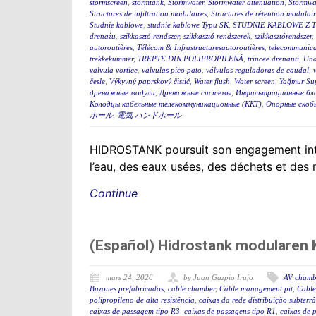
stormscreen
,
stormtank
,
Stormwater
,
Stormwater attenuation
,
Stormwa
Structures de infiltration modulaires
,
Structures de rétention modulair
Studnie kablowe
,
studnie kablowe Typu SK
,
STUDNIE KABLOWE Z 
drenażu
,
szikkasztó rendszer
,
szikkasztó rendszerek
,
szikkasztórendszer
,
autoroutières
,
Télécom & Infrastructuresautoroutières
,
telecommunica
trekkekummer
,
TREPTE DIN POLIPROPILENĂ
,
trincee drenanti
,
Und
valvula vortice
,
valvulas pico pato
,
válvulas reguladoras de caudal
,
česle
,
Výkyvný paprskový čistič
,
Water flush
,
Water screen
,
Yağmur Suy
дренажные модули
,
Дренажные системы
,
Инфильтрационные бл
Колодцы кабельные телекоммуникационные (ККТ)
,
Опорные скоб
ホール
,
電気 ハンドホール
HIDROSTANK poursuit son engagement interna
l’eau, des eaux usées, des déchets et des
Continue
(Español) Hidrostank modularen K
mars 24, 2026
by Juan Gazpio Irujo
AV chamb
Buzones prefabricados
,
cable chamber
,
Cable management pit
,
Cable
polipropileno de alta resistência
,
caixas da rede distribuição subterr
caixas de passagem tipo R3
,
caixas de passagens tipo R1
,
caixas de 