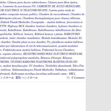
dular
,
Cámara para ductos subterráneos
,
Cámara para fibra óptica
,
s
,
Camereta de jonctionare FO
,
CAMERETE DE ACCES MODULARE
,
RI ELECTRICE SI TELECOMUNICATII
,
Camine petru retele de
ambre composite travaux publics
,
Chambre de raccordement
,
Chambre de
fabriquées telecom
,
Chambres thermoplastiques pour réseaux télécoms
,
Elektrik Plastik Menholler
,
Energetyka – studnie kablowe
,
ferroviaires et
 FTTP
,
Highway MCX chamber
,
hydrant chambers
,
hydrant chambers or
ronde
,
Kabelbrønn
,
Kabelbrunn
,
Kabelbrunnar
,
kabelbrunnar för fiber
,
ugschächte
,
Káblová komora
,
Káblové komory z plastu
,
KABLOVSKO
anhole
,
meter chamber installation
,
Modula brøndkammer
,
Modular Ek
 chamber
,
Outside plant access chamber
,
Pit
,
plastikowe studnie kablowe
,
lari per infrastrutture di reti di telecomunicazioni
,
pozzetti modulari
to
,
Prefabrykowane studnie kablowe
,
Preformed Access Chambers
,
ge
,
registro eléctrico
,
REGISTRO HAND-HOLE ELÉCTRICO MODULAR
,
einforced polypropylene manholes
,
Réseaux d'énergie
,
Réseaux
TIKOWA
,
STUDNIA KABLOWA PLASTIKOWA ZŁOŻONA DUŻA DO
ne
,
studnie kanalizacyjne
,
SV chambers
,
Távközlési aknaelemek
,
Telco Pits
,
e kablowe
,
Telekomünikasyon Plastik Menholler
,
Trekkekum
,
trekkekummer
,
drostank
,
Кабельные колодцы (колодцы кабельной связи - ККС)
,
ンドホール
,
電気 ハンドホール
0 Comment